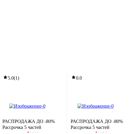
-16%
123
,
49 Ҕ
147,70 Ҕ
азвивающая игрушка BertToys Панда Тичи / 4630017947362
белый)
В корзину
5.0
(
4
)
5.0
(
1
)
0.0
-10%
25
,
33 Ҕ
28,12 Ҕ
РАСПРОДАЖА ДО -80%
РАСПРОДАЖА ДО -80%
изиборд Labalu TBD0744152
Рассрочка 5 частей
Рассрочка 5 частей
В корзину