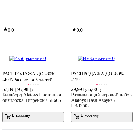
0.0
0.0
0.0
-10%
177
,
99 Ҕ
198,00 Ҕ
азвивающий игровой набор Biidi Ручка для чтения Q10 (розовый
В корзину
-16%
0.0
4
,
49 Ҕ
5,37 Ҕ
огремушка Полесье Ромашка / 09347
РАСПРОДАЖА ДО -80%
РАСПРОДАЖА ДО -80%
В корзину
-40%
Рассрочка 5 частей
-17%
0.0
57
,
89 Ҕ
95,98 Ҕ
29
,
99 Ҕ
36,00 Ҕ
Бизиборд Alatoys Настенная
Развивающий игровой набор
бизидоска Тигренок / ББ605
Alatoys Пазл Азбука /
ПЗЛ2502
В корзину
В корзину
-40%
19
,
50 Ҕ
32,29 Ҕ
азвивающий игровой набор Zabiaka Планшет. Мои первые
нглийский слова / 9918368