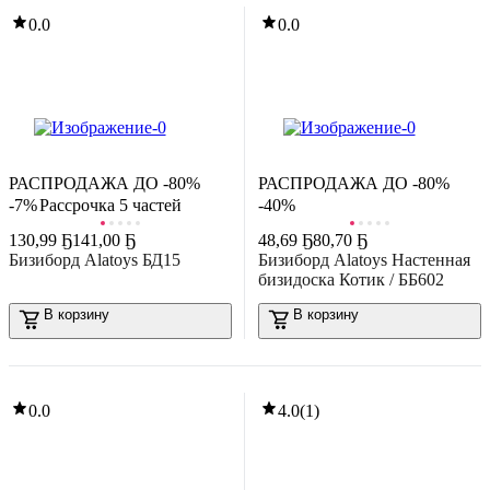
В корзину
-7%
0.0
0.0
13
,
33 Ҕ
14,34 Ҕ
0.0
азвивающая игрушка Азбукварик Плеер. Мой друг мышонок /
3310
В корзину
0.0
РАСПРОДАЖА ДО -80%
РАСПРОДАЖА ДО -80%
-7%
Рассрочка 5 частей
-40%
130
,
99 Ҕ
141,00 Ҕ
48
,
69 Ҕ
80,70 Ҕ
-22%
Бизиборд Alatoys БД15
Бизиборд Alatoys Настенная
16
,
70 Ҕ
21,51 Ҕ
бизидоска Котик / ББ602
азвивающая игра Baby Toys Мозаика Черепашка / 03582
В корзину
В корзину
В корзину
-36%
0.0
8
,
59 Ҕ
13,38 Ҕ
азвивающая игра Эврики Аквамозаика. Супермастер / 9900638
768шт)
0.0
4.0
(
1
)
В корзину
5.0
(
1
)