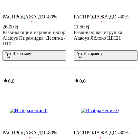
РАСПРОДАЖА ДО -80%
РАСПРОДАЖА ДО -80%
26
,
00 Ҕ
11
,
50 Ҕ
Развивающий игровой набор
Развивающая игрушка
Alatoys Пирамидка. Десятка /
Alatoys Яблоко ШН21
-39%
П10
64
,
69 Ҕ
106,88 Ҕ
азвивающий игровой набор Classic World Геометрические блоки
-24%
В корзину
В корзину
и кубики Сладости CW20128
13
,
07 Ҕ
17,24 Ҕ
В корзину
азвивающая игра Baby Toys Мозаика Рыбка / 03576
В корзину
0.0
0.0
0.0
-11%
РАСПРОДАЖА ДО -80%
РАСПРОДАЖА ДО -80%
10
,
99 Ҕ
12,33 Ҕ
азвивающая игрушка Крошка Я Неваляшка Тигренок / 10742967