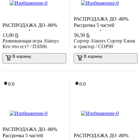
азвивающая игра Десятое королевство Колобок / 05486
В корзину
0.0
РАСПРОДАЖА ДО -80%
РАСПРОДАЖА ДО -80%
Рассрочка 5 частей
13
,
00 Ҕ
56
,
50 Ҕ
Развивающая игра Alatoys
Сортер Alatoys Сортер Ежик
Кто что ест? / ПЗЛ06
и трактор / СОР90
В корзину
В корзину
-40%
46
,
99 Ҕ
77,91 Ҕ
азвивающий игровой набор Classic World Книга игра Насекомые
0.0
0.0
магнитная CW40056
В корзину
0.0
РАСПРОДАЖА ДО -80%
Рассрочка 5 частей
РАСПРОДАЖА ДО -80%