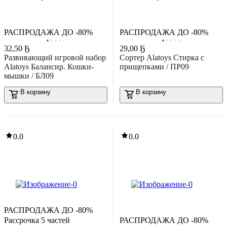
В корзину
0.0
РАСПРОДАЖА ДО -80%
РАСПРОДАЖА ДО -80%
32
,
50 Ҕ
29
,
00 Ҕ
Развивающий игровой набор
Сортер Alatoys Стирка с
Alatoys Балансир. Кошки-
прищепками / ПР09
мышки / БЛ09
В корзину
В корзину
-15%
51
,
49 Ҕ
60,65 Ҕ
азвивающий игровой набор Zabiaka Наша семья / 7587635
0.0
0.0
В корзину
0.0
РАСПРОДАЖА ДО -80%
Рассрочка 5 частей
РАСПРОДАЖА ДО -80%