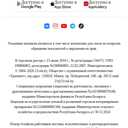
Доступно в
Доступно в
Доступно в
Указанные контакты являются в том числе контактами для связи по вопросам
обращения покупателей о нарушении их прав.
В торговом реестре с 23 июня 2010 г., № регистрации 156473, УНП
190806803, регистрация №190806803, 22.02.2007, Мингорисполком.
© 2004–2026 21vek.by, Общество с ограниченной ответственностью
«Триовист», юр.адрес: 220020, Минск, пр. Победителей, 100, оф. 203 E-mail:
21@21vek.by
Специальное разрешение (лицензия) на деятельность, связанную с
драгоценными металлами и драгоценными камнями №24230000079248,
выданное Министерством финансов Республики Беларусь.
Лицензия на осуществление оптовой и розничной торговли ветеринарными
препаратами №12240000081560, выданная Министерством сельского
хозяйства и продовольствия Республики Беларусь от 30.12.2024
Номер телефона работников местных исполнительных и распорядительных