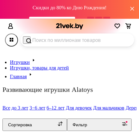
Скидки до 80% ко Дню Рождения!
промокод HAPPY22
02
дн
08
:
39
:
16
Игрушки
Игрушки, товары для детей
Главная
Как развивать ребенка от 1 года: развивающие
игрушки
Развивающие игрушки Alatoys
грайте с удовольствием!
Все
до 3 лет
3−6 лет
6–12 лет
Для девочек
Для мальчиков
Дерев
5.0
(
3
)
Сортировка
Фильтр