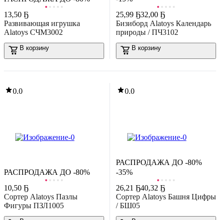
Развивающая игрушка Азбукварик Смартфончик. Мои мультяшк
 AZ-3020
13
,
50 Ҕ
25
,
99 Ҕ
32,00 Ҕ
Развивающая игрушка
Бизиборд Alatoys Календарь
В корзину
Alatoys СЧМ3002
природы / ПЧ3102
5.0
(
1
)
В корзину
В корзину
-22%
28
,
71 Ҕ
36,91 Ҕ
азвивающая игрушка Baby Toys Котик / 04105
0.0
0.0
В корзину
0.0
-21%
29
,
05 Ҕ
36,56 Ҕ
азвивающая игрушка Baby Toys Краб / 04102
В корзину
РАСПРОДАЖА ДО -80%
0.0
РАСПРОДАЖА ДО -80%
-35%
10
,
50 Ҕ
26
,
21 Ҕ
40,32 Ҕ
Сортер Alatoys Пазлы
Сортер Alatoys Башня Цифры
-33%
Фигуры ПЗЛ1005
/ БШ05
5
,
00 Ҕ
7,47 Ҕ
азвивающий игровой набор Baby Toys Кубики Фрукты / 03546