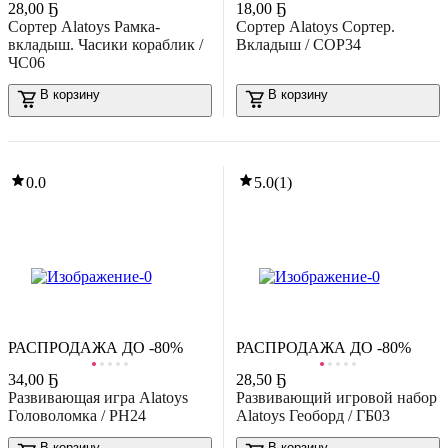
28
,
00 Ҕ
18
,
00 Ҕ
В корзину
Сортер Alatoys Рамка-
Сортер Alatoys Сортер.
вкладыш. Часики кораблик /
Вкладыш / СОР34
0.0
ЧС06
В корзину
В корзину
0.0
5.0
(
1
)
-40%
73
,
19 Ҕ
121,35 Ҕ
азвивающая игра Janod Книга-игра Мозаика в геометрии
агнитная J02720
В корзину
0.0
РАСПРОДАЖА ДО -80%
РАСПРОДАЖА ДО -80%
34
,
00 Ҕ
28
,
50 Ҕ
Развивающая игра Alatoys
Развивающий игровой набор
Головоломка / РН24
Alatoys Геоборд / ГБ03
В корзину
В корзину