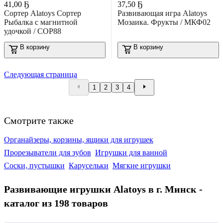
41
,
00 Ҕ
37
,
50 Ҕ
Сортер Alatoys Сортер
Развивающая игра Alatoys
Рыбалка с магнитной
Мозаика. Фрукты / МКФ02
удочкой / СОР88
В корзину
В корзину
Следующая страница
1
2
3
4
Смотрите также
Органайзеры, корзины, ящики для игрушек
Прорезыватели для зубов
Игрушки для ванной
Соски, пустышки
Карусельки
Мягкие игрушки
Развивающие игрушки Alatoys в г. Минск -
каталог из 198 товаров