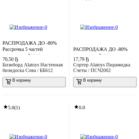
-15%
РАСПРОДАЖА ДО -80%
62
,
59 Ҕ
73,73 Ҕ
Рассрочка 5 частей
РАСПРОДАЖА ДО -80%
изиборд Zabiaka Игровой центр для малышей / 10780068
70
,
50 Ҕ
17
,
79 Ҕ
В корзину
Бизиборд Alatoys Настенная
Сортер Alatoys Пирамидка
0.0
бизидоска Сова / ББ612
Счеты / ПСЧ2002
В корзину
В корзину
5.0
(
1
)
0.0
-31%
4
,
99 Ҕ
7,23 Ҕ
огремушка Полесье Гантелька / 61836