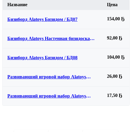
Название
Цена
154,00 Ҕ
Бизиборд Alatoys Бизидом / БД07
92,00 Ҕ
Бизиборд Alatoys Настенная бизидоска
Лягушка / ББ606
104,00 Ҕ
Бизиборд Alatoys Бизидом / БД08
26,00 Ҕ
Развивающий игровой набор Alatoys
Межполушарные доски / МД03
17,50 Ҕ
Развивающий игровой набор Alatoys
Стрелочки / РН01