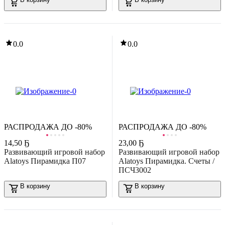
-40%
85
,
39 Ҕ
141,63 Ҕ
0.0
0.0
азвивающая игрушка Janod Игра-лабиринт Океан J05312
В корзину
0.0
РАСПРОДАЖА ДО -80%
РАСПРОДАЖА ДО -80%
14
,
50 Ҕ
23
,
00 Ҕ
Развивающий игровой набор
Развивающий игровой набор
Alatoys Пирамидка П07
Alatoys Пирамидка. Счеты /
-40%
ПСЧ3002
48
,
69 Ҕ
80,81 Ҕ
азвивающий игровой набор Janod Ферма J02692
В корзину
В корзину
В корзину
0.0