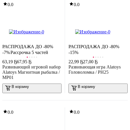
0.0
0.0
0.0
-22%
18
,
15 Ҕ
23,30 Ҕ
азвивающая игра Baby Toys Мозаика Цветочек / 03583
10
,
00 Ҕ
В корзину
азвивающая игра Азбукварик Говорящий плакат. Безопасность /
4680019281209
5.0
(
2
)
В корзину
РАСПРОДАЖА ДО -80%
РАСПРОДАЖА ДО -80%
-7%
Рассрочка 5 частей
-15%
5.0
(
2
)
-22%
63
,
19 Ҕ
67,95 Ҕ
22
,
99 Ҕ
27,00 Ҕ
16
,
77 Ҕ
21,52 Ҕ
Развивающий игровой набор
Развивающая игра Alatoys
азвивающая игра Baby Toys Утенок / 03578
Alatoys Магнитная рыбалка /
Головоломка / РН25
В корзину
МР01
0.0
В корзину
В корзину
-22%
6
,
29 Ҕ
8,07 Ҕ
азвивающая игра Baby Toys Обитатели моря / 04119
-16%
В корзину
28
,
99 Ҕ
34,50 Ҕ
0.0
0.0
азвивающая игрушка Азбукварик Музыкальный поезд. Буковка /
AZ-2587А (красный)
В корзину