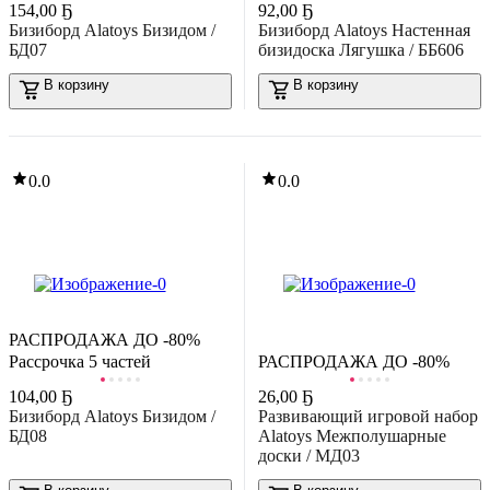
154
,
00 Ҕ
92
,
00 Ҕ
0.0
Бизиборд Alatoys Бизидом /
Бизиборд Alatoys Настенная
БД07
бизидоска Лягушка / ББ606
В корзину
В корзину
0.0
0.0
-51%
10
,
89 Ҕ
22,22 Ҕ
азвивающая игра Эврики Аквамозаика / 9615025
В корзину
0.0
РАСПРОДАЖА ДО -80%
Рассрочка 5 частей
РАСПРОДАЖА ДО -80%
104
,
00 Ҕ
26
,
00 Ҕ
Бизиборд Alatoys Бизидом /
Развивающий игровой набор
БД08
Alatoys Межполушарные
доски / МД03