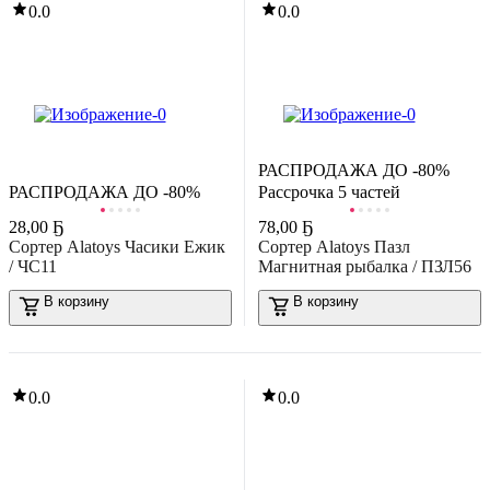
0.0
0.0
-40%
РАСПРОДАЖА ДО -80%
95
,
79 Ҕ
159,00 Ҕ
РАСПРОДАЖА ДО -80%
Рассрочка 5 частей
азвивающий игровой набор Janod Пирамидка Страус J08244
В корзину
28
,
00 Ҕ
78
,
00 Ҕ
Сортер Alatoys Часики Ежик
Сортер Alatoys Пазл
0.0
/ ЧС11
Магнитная рыбалка / ПЗЛ56
В корзину
В корзину
0.0
0.0
-33%
5
,
40 Ҕ
8,09 Ҕ