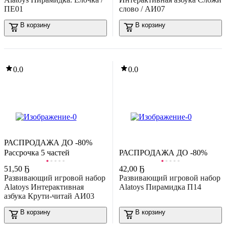
ПЕ01
слово / АИ07
В корзину
В корзину
-39%
73
,
49 Ҕ
121,35 Ҕ
0.0
0.0
азвивающая игра Janod Книга-игра Смешные мальчишки
агнитная J02716
-40%
В корзину
26
,
73 Ҕ
44,38 Ҕ
азвивающий игровой набор Zabiaka IQ Кубик с мозаикой /
5.0
(
1
)
9908684
В корзину
0.0
РАСПРОДАЖА ДО -80%
Рассрочка 5 частей
РАСПРОДАЖА ДО -80%
51
,
50 Ҕ
42
,
00 Ҕ
Развивающий игровой набор
Развивающий игровой набор
Alatoys Интерактивная
Alatoys Пирамидка П14
10
,
50 Ҕ
азбука Крути-читай АИ03
азвивающая игрушка Азбукварик Котик Телефончик малыша /
В корзину
В корзину
3098
В корзину