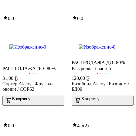
-40%
5
,
99 Ҕ
9,95 Ҕ
0.0
азвивающая игра Эврики Аквапиксели. Зверята / 3686461
В корзину
0.0
0.0
5.0
(
1
)
-40%
РАСПРОДАЖА ДО -80%
62
,
69 Ҕ
103,97 Ҕ
РАСПРОДАЖА ДО -80%
Рассрочка 5 частей
ортер Janod Геометрические фигуры J08266
31
,
00 Ҕ
120
,
00 Ҕ
В корзину
-22%
Сортер Alatoys Фрукты-
Бизиборд Alatoys Бизидом /
14
,
03 Ҕ
17,92 Ҕ
овощи / СОР62
БД09
0.0
азвивающая игра Baby Toys Мозаика Божья коровка / 03577
В корзину
В корзину
В корзину
4.3
(
6
)
0.0
4.5
(
2
)