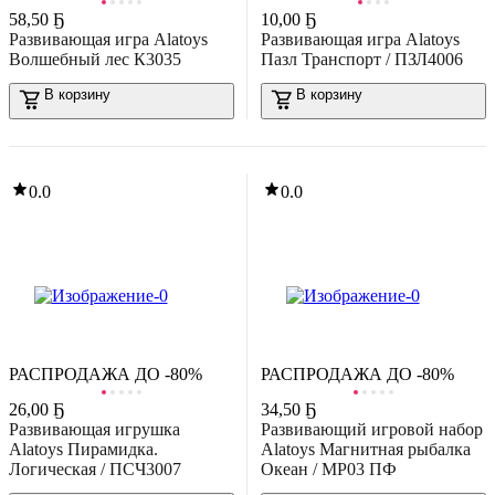
58
,
50 Ҕ
10
,
00 Ҕ
Развивающая игра Alatoys
Развивающая игра Alatoys
Волшебный лес К3035
Пазл Транспорт / ПЗЛ4006
-40%
46
,
99 Ҕ
77,91 Ҕ
В корзину
В корзину
Развивающий игровой набор Geomag Магнитные кубики
транспорт GM122
В корзину
0.0
0.0
РАСПРОДАЖА ДО -80%
РАСПРОДАЖА ДО -80%
26
,
00 Ҕ
34
,
50 Ҕ
Развивающая игрушка
Развивающий игровой набор
Alatoys Пирамидка.
Alatoys Магнитная рыбалка
Логическая / ПСЧ3007
Океан / МР03 ПФ