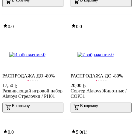
В корзину
В корзину
-19%
9
,
14 Ҕ
11,35 Ҕ
азвивающая игрушка Десятое королевство Дорожные знаки /
00782
0.0
0.0
В корзину
5.0
(
1
)
РАСПРОДАЖА ДО -80%
РАСПРОДАЖА ДО -80%
17
,
50 Ҕ
20
,
00 Ҕ
-15%
Развивающий игровой набор
Сортер Alatoys Животные /
9
,
74 Ҕ
11,47 Ҕ
Alatoys Стрелочки / РН01
СОР31
азвивающий игровой набор Baby Toys Тройной зигзаг. Зверята /
02501
В корзину
В корзину
В корзину
0.0
0.0
5.0
(
1
)