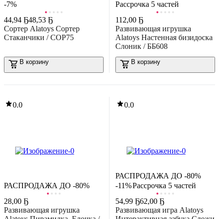
-7%
Рассрочка 5 частей
-14%
39
,
99 Ҕ
46,75 Ҕ
44
,
94 Ҕ
48,53 Ҕ
112
,
00 Ҕ
азвивающая игрушка Крошка Я Мир Динозавров / 10478996
Сортер Alatoys Сортер
Развивающая игрушка
В корзину
Стаканчики / СОР75
Alatoys Настенная бизидоска
Слоник / ББ608
17
,
00 Ҕ
0.0
азвивающий игровой набор Alilo Животные / ABU–FC-01
В корзину
В корзину
В корзину
0.0
0.0
0.0
-40%
81
,
89 Ҕ
135,83 Ҕ
азвивающая игра Janod Разноцветные блоки / J08300 (60эл)
В корзину
-40%
РАСПРОДАЖА ДО -80%
30
,
45 Ҕ
50,53 Ҕ
0.0
РАСПРОДАЖА ДО -80%
-11%
Рассрочка 5 частей
ортер Dolu Логика-сортер Домик / 5097
В корзину
28
,
00 Ҕ
54
,
99 Ҕ
62,00 Ҕ
Развивающая игрушка
Развивающая игра Alatoys
0.0
Alatoys Пирамидка. Елочка /
Интерактивная азбука Сложи