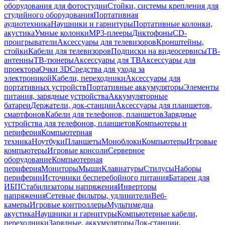
оборудования для фотостудии
Стойки, системы крепления для
студийного оборудования
Портативная
аудиотехника
Наушники и гарнитуры
Портативные колонки,
акустика
Умные колонки
MP3-плееры
Диктофоны
CD-
проигрыватели
Аксессуары для телевизоров
Кронштейны,
стойки
Кабели для телевизоров
Подписки на видеосервисы
ТВ-
антенны
ТВ-тюнеры
Аксессуары для ТВ
Аксессуары для
проектора
Очки 3D
Средства для ухода за
электроникой
Кабели, переходники
Аксессуары для
портативных устройств
Портативные аккумуляторы
Элементы
питания, зарядные устройства
Аккумуляторные
батареи
Держатели, док-станции
Аксессуары для планшетов,
смартфонов
Кабели для телефонов, планшетов
Зарядные
устройства для телефонов, планшетов
Компьютеры и
периферия
Компьютерная
техника
Ноутбуки
Планшеты
Моноблоки
Компьютеры
Игровые
компьютеры
Игровые консоли
Серверное
оборудование
Компьютерная
периферия
Мониторы
Мыши
Клавиатуры
Стилусы
Наборы
периферии
Источники бесперебойного питания
Батареи для
ИБП
Стабилизаторы напряжения
Инверторы
напряжения
Сетевые фильтры, удлинители
Веб-
камеры
Игровые контроллеры
Мультимедиа
акустика
Наушники и гарнитуры
Компьютерные кабели,
переходники
Зарядные, аккумуляторы
Док-станции,