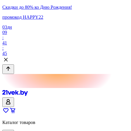
Скидки до 80% ко Дню Рождения!
промокод HAPPY22
03
дн
09
:
41
:
45
Каталог товаров