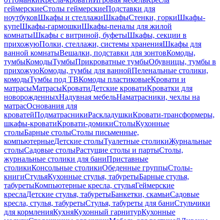
геймерские
Столы геймерские
Подставки для
ноутбуков
Шкафы и стеллажи
Шкафы
Стенки, горки
Шкафы-
купе
Шкафы-гармошки
Шкафы-пеналы для жилой
комнаты
Шкафы с витриной, буфеты
Шкафы, секции в
прихожую
Полки, стеллажи, системы хранения
Шкафы для
ванной комнаты
Вешалки, подставки для зонтов
Комоды,
тумбы
Комоды
Тумбы
Прикроватные тумбы
Обувницы, тумбы в
прихожую
Комоды, тумбы для ванной
Пеленальные столики,
комоды
Тумбы под ТВ
Комоды пластиковые
Кровати и
матрасы
Матрасы
Кровати
Детские кровати
Кроватки для
новорожденных
Надувная мебель
Наматрасники, чехлы на
матрас
Основания для
кроватей
Подматрасники
Раскладушки
Кровати-трансформеры,
шкафы-кровати
Кровати-домики
Столы
Кухонные
столы
Барные столы
Столы письменные,
компьютерные
Детские столы
Туалетные столики
Журнальные
столы
Садовые столы
Растущие столы и парты
Столы,
журнальные столики для бани
Приставные
столики
Консольные столики
Обеденные группы
Столы-
книги
Стулья
Кухонные стулья, табуреты
Барные стулья,
табуреты
Компьютерные кресла, стулья
Геймерские
кресла
Детские стулья, табуреты
Банкетки, скамьи
Садовые
кресла, стулья, табуреты
Стулья, табуреты для бани
Стульчики
для кормления
Кухня
Кухонный гарнитур
Кухонные