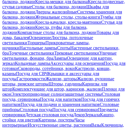
балкона, лоджии
Кресла-мешки для балкона
Кресла подвесные,
стулья садовые
Столы для балкона, лоджии
Шкафы для
балкона, лоджии
Дверцы жалюзийные
Системы хранения для
балкона, лоджии
Журнальные столы, столы-книги
Тумбы для
балкона, лоджии
Кресла-качалки, кресла-маятники
Стулья для
балкона, лоджии
Кресла, пуфы для балкона,
лоджии
Компактные столы для балкона, лоджии
Товары для
дома, бакалея
Освещение
Люстры, потолочные
светильники
Торшеры
Прикроватные лампы,
ночники
Настольные лампы
Споты
Настенные светильники,
бра
Точечные светильники
Трековые светильники
Уличные
светильники, фонари, бра
Лампы
Освещение для картин,
зеркал
Кольцевые лампы
Аксессуары для освещения
Посуда для
готовки
Сковороды, сотейники, воки
Кастрюли, ковши,
казаны
Посуда для СВЧ
Крышки и аксессуары для
посуды
Гастроемкости
Жалюзи, шторы
Жалюзи, рулонные
шторы, римские шторы
Шторы, гардины
Карнизы для
штор
Комплектующие для штор, карнизов, жалюзи
Пленки для
окон
Электроприводные солнцезащитные системы
Столовая
посуда, сервировка
Посуда для напитков
Посуда для горячих
напитков
Посуда для подачи и хранения напитков
Столовые
приборы
Столовая посуда
Посуда для сервировки
Предметы
сервировки
Детская столовая посуда
Декор
Зеркала
Кашпо,
стойки для цветов
Картины, постеры
Часы
интерьерные
Искусственные цветы, растения
Вазы
Ключницы,