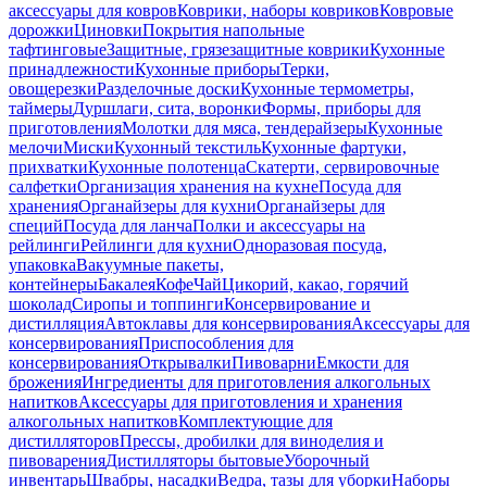
аксессуары для ковров
Коврики, наборы ковриков
Ковровые
дорожки
Циновки
Покрытия напольные
тафтинговые
Защитные, грязезащитные коврики
Кухонные
принадлежности
Кухонные приборы
Терки,
овощерезки
Разделочные доски
Кухонные термометры,
таймеры
Дуршлаги, сита, воронки
Формы, приборы для
приготовления
Молотки для мяса, тендерайзеры
Кухонные
мелочи
Миски
Кухонный текстиль
Кухонные фартуки,
прихватки
Кухонные полотенца
Скатерти, сервировочные
салфетки
Организация хранения на кухне
Посуда для
хранения
Органайзеры для кухни
Органайзеры для
специй
Посуда для ланча
Полки и аксессуары на
рейлинги
Рейлинги для кухни
Одноразовая посуда,
упаковка
Вакуумные пакеты,
контейнеры
Бакалея
Кофе
Чай
Цикорий, какао, горячий
шоколад
Сиропы и топпинги
Консервирование и
дистилляция
Автоклавы для консервирования
Аксессуары для
консервирования
Приспособления для
консервирования
Открывалки
Пивоварни
Емкости для
брожения
Ингредиенты для приготовления алкогольных
напитков
Аксессуары для приготовления и хранения
алкогольных напитков
Комплектующие для
дистилляторов
Прессы, дробилки для виноделия и
пивоварения
Дистилляторы бытовые
Уборочный
инвентарь
Швабры, насадки
Ведра, тазы для уборки
Наборы