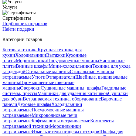
Услуги
Сертификаты
Подборщик подарков
Найти подарки
Категории товаров
Бытовая техника
Крупная техника для
кухни
Холодильники
Вытяжки
Кухонные
плиты
Морозильники
Посудомоечные машины
Настольные
плиты
Винные шкафы
Мини-холодильники
Техника для ухода
за одеждой
Стиральные машины
Стиральные машины
встраиваемые
Утюги
Отпариватели
Швейные, вышивальные
машины
Промышленные швейные
машины
Оверлоки
Сушильные машины, шкафы
Гладильные
системы, прессы
Машинки для удаления катышков
Сушилки
для обуви
Встраиваемая техника, оборудование
Варочные
панели
Духовые шкафы
Холодильники
встраиваемые
Посудомоечные машины
встраиваемые
Микроволновые печи
встраиваемые
Кофемашины встраиваемые
Комплекты
встраиваемой техники
Морозильники
встраиваемые
Измельчители пищевых отходов
Шкафы для