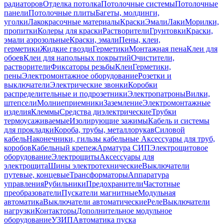
радиаторов
Отделка потолка
Потолочные системы
Потолочные
панели
Потолочные плиты
Багеты, молдинги,
уголки
Лакокрасочные материалы
Краски
Эмали
Лаки
Морилки,
пропитки
Колеры для краски
Растворители
Грунтовки
Краски,
эмали аэрозольные
Краски, эмали
Пены, клеи,
герметики
Жидкие гвозди
Герметики
Монтажная пена
Клеи для
обоев
Клеи для напольных покрытий
Очистители,
растворители
Фиксаторы резьбы
Клеи
Герметики,
пены
Электромонтажное оборудование
Розетки и
выключатели
Электрические звонки
Коробки
распределительные и подрозетники
Электропатроны
Вилки,
штепсели
Молниеприемники
Заземление
Электромонтажные
изделия
Клеммы
Средства диэлектрические
Трубки
термоусаживаемые
Изолирующие зажимы
Кабель и системы
для прокладки
Короба, трубы, металлорукав
Силовой
кабель
Наконечники, гильзы кабельные
Аксессуары для труб,
коробов
Кабельный крепеж
Арматура СИП
Электрощитовое
оборудование
Электрощиты
Аксессуары для
электрощита
Шины электротехнические
Выключатели
путевые, концевые
Трансформаторы
Аппаратура
управления
Рубильники
Предохранители
Частотные
преобразователи
Пускатели магнитные
Модульная
автоматика
Выключатели автоматические
Реле
Выключатели
нагрузки
Контакторы
Дополнительное модульное
оборудование
УЗИП
Автоматика пуска