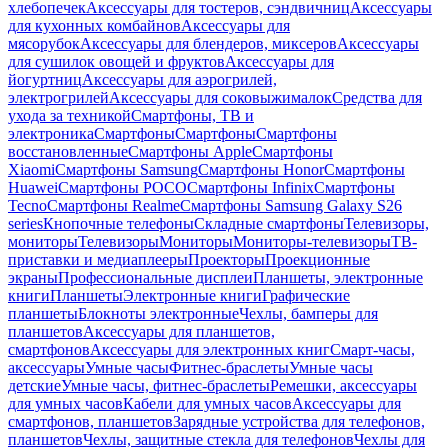
хлебопечек
Аксессуары для тостеров, сэндвичниц
Аксессуары
для кухонных комбайнов
Аксессуары для
мясорубок
Аксессуары для блендеров, миксеров
Аксессуары
для сушилок овощей и фруктов
Аксессуары для
йогуртниц
Аксессуары для аэрогрилей,
электрогрилей
Аксессуары для соковыжималок
Средства для
ухода за техникой
Смартфоны, ТВ и
электроника
Смартфоны
Смартфоны
Смартфоны
восстановленные
Смартфоны Apple
Смартфоны
Xiaomi
Смартфоны Samsung
Смартфоны Honor
Смартфоны
Huawei
Смартфоны POCO
Смартфоны Infinix
Смартфоны
Tecno
Смартфоны Realme
Смартфоны Samsung Galaxy S26
series
Кнопочные телефоны
Складные смартфоны
Телевизоры,
мониторы
Телевизоры
Мониторы
Мониторы-телевизоры
ТВ-
приставки и медиаплееры
Проекторы
Проекционные
экраны
Профессиональные дисплеи
Планшеты, электронные
книги
Планшеты
Электронные книги
Графические
планшеты
Блокноты электронные
Чехлы, бамперы для
планшетов
Аксессуары для планшетов,
смартфонов
Аксессуары для электронных книг
Смарт-часы,
аксессуары
Умные часы
Фитнес-браслеты
Умные часы
детские
Умные часы, фитнес-браслеты
Ремешки, аксессуары
для умных часов
Кабели для умных часов
Аксессуары для
смартфонов, планшетов
Зарядные устройства для телефонов,
планшетов
Чехлы, защитные стекла для телефонов
Чехлы для