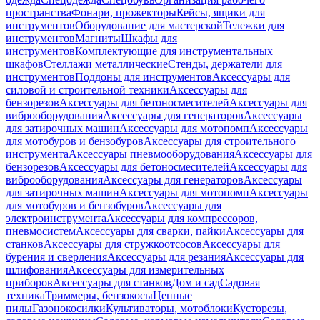
пространства
Фонари, прожекторы
Кейсы, ящики для
инструментов
Оборудование для мастерской
Тележки для
инструментов
Магниты
Шкафы для
инструментов
Комплектующие для инструментальных
шкафов
Стеллажи металлические
Стенды, держатели для
инструментов
Поддоны для инструментов
Аксессуары для
силовой и строительной техники
Аксессуары для
бензорезов
Аксессуары для бетоносмесителей
Аксессуары для
виброоборудования
Аксессуары для генераторов
Аксессуары
для затирочных машин
Аксессуары для мотопомп
Аксессуары
для мотобуров и бензобуров
Аксессуары для строительного
инструмента
Аксессуары пневмооборудования
Аксессуары для
бензорезов
Аксессуары для бетоносмесителей
Аксессуары для
виброоборудования
Аксессуары для генераторов
Аксессуары
для затирочных машин
Аксессуары для мотопомп
Аксессуары
для мотобуров и бензобуров
Аксессуары для
электроинструмента
Аксессуары для компрессоров,
пневмосистем
Аксессуары для сварки, пайки
Аксессуары для
станков
Аксессуары для стружкоотсосов
Аксессуары для
бурения и сверления
Аксессуары для резания
Аксессуары для
шлифования
Аксессуары для измерительных
приборов
Аксессуары для станков
Дом и сад
Садовая
техника
Триммеры, бензокосы
Цепные
пилы
Газонокосилки
Культиваторы, мотоблоки
Кусторезы,