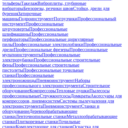
тельферы
Такелаж
Виброплиты, глубинные
вибраторы
Бензорезы, резчики швов
Стойки, дрели для
бурения
Затирочные
машины
Гидроинструмент
Погрузчики
Профессиональный
инструмент
Профессиональные
шуруповерты
Профессиональные
шлифмашины
Профессиональные
перфораторы
Профессиональные циркулярные
пилы
Профессиональные электролобзики
Профессиональные
дрели
Профессиональные фрезеры
Профессиональные
мультиинструменты
Профессиональные
электрорубанки
Профессиональные строительные
фены
Профессиональные строительные
пистолеты
Профессиональные точильные
станки
Профессиональные
электроножницы
Пневмоинструмент
Наборы
профессионального электроинструмента
Строительное
оборудование
Компрессоры
Тепловые пушки
Пылесосы
профессиональные
Стружкоотсосы
Домкраты
Аксессуары для
компрессоров, пневмосистем
Системы пылеудаления для
электроинструмента
Пневмоинструмент
Станки и
оборудование
Деревообрабатывающие
станки
Ленточнопильные станки
Металлообрабатывающие
станки
Плиткорезные станки
Точильные
станки
Комплектующие для станков
Оснастка для