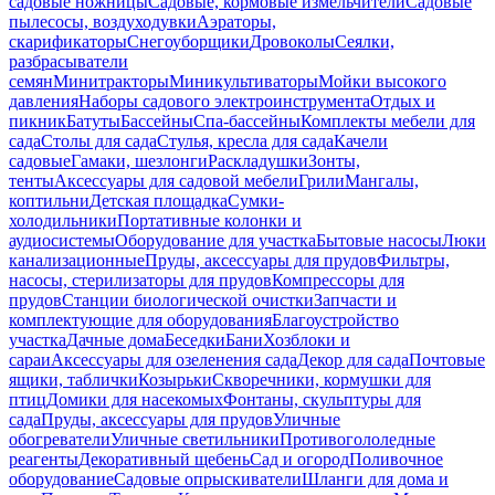
садовые ножницы
Садовые, кормовые измельчители
Садовые
пылесосы, воздуходувки
Аэраторы,
скарификаторы
Снегоуборщики
Дровоколы
Сеялки,
разбрасыватели
семян
Минитракторы
Миникультиваторы
Мойки высокого
давления
Наборы садового электроинструмента
Отдых и
пикник
Батуты
Бассейны
Спа-бассейны
Комплекты мебели для
сада
Столы для сада
Стулья, кресла для сада
Качели
садовые
Гамаки, шезлонги
Раскладушки
Зонты,
тенты
Аксессуары для садовой мебели
Грили
Мангалы,
коптильни
Детская площадка
Сумки-
холодильники
Портативные колонки и
аудиосистемы
Оборудование для участка
Бытовые насосы
Люки
канализационные
Пруды, аксессуары для прудов
Фильтры,
насосы, стерилизаторы для прудов
Компрессоры для
прудов
Станции биологической очистки
Запчасти и
комплектующие для оборудования
Благоустройство
участка
Дачные дома
Беседки
Бани
Хозблоки и
сараи
Аксессуары для озеленения сада
Декор для сада
Почтовые
ящики, таблички
Козырьки
Скворечники, кормушки для
птиц
Домики для насекомых
Фонтаны, скульптуры для
сада
Пруды, аксессуары для прудов
Уличные
обогреватели
Уличные светильники
Противогололедные
реагенты
Декоративный щебень
Сад и огород
Поливочное
оборудование
Садовые опрыскиватели
Шланги для дома и