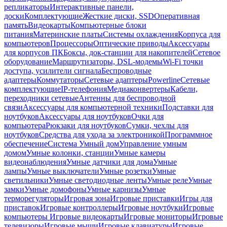
репликаторы
Интерактивные панели,
доски
Комплектующие
Жесткие диски, SSD
Оперативная
память
Видеокарты
Компьютерные блоки
питания
Материнские платы
Системы охлаждения
Корпуса для
компьютеров
Процессоры
Оптические приводы
Аксессуары
для корпусов ПК
Боксы, док-станции для накопителей
Сетевое
оборудование
Маршрутизаторы, DSL-модемы
Wi-Fi точки
доступа, усилители сигнала
Беспроводные
адаптеры
Коммутаторы
Сетевые адаптеры
Powerline
Сетевые
комплектующие
IP-телефония
Медиаконвертеры
Кабели,
переходники сетевые
Антенны для беспроводной
связи
Аксессуары для компьютерной техники
Подставки для
ноутбуков
Аксессуары для ноутбуков
Очки для
компьютера
Рюкзаки для ноутбуков
Сумки, чехлы для
ноутбуков
Средства для ухода за электроникой
Программное
обеспечение
Система Умный дом
Управление умным
домом
Умные колонки, станции
Умные камеры
видеонаблюдения
Умные датчики для дома
Умные
лампы
Умные выключатели
Умные розетки
Умные
светильники
Умные светодиодные ленты
Умные реле
Умные
замки
Умные домофоны
Умные карнизы
Умные
терморегуляторы
Игровая зона
Игровые приставки
Игры для
приставок
Игровые контроллеры
Игровые ноутбуки
Игровые
компьютеры
Игровые видеокарты
Игровые мониторы
Игровые
телевизоры
Игровые мыши
Игровые клавиатуры
Игровые