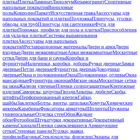
плитка
Плитка
Ламинат
Линолеум
Керамогранит
Спортивные
напольные покрытия
Виниловые
полы
Ковролин
Паркет
Искусственная трава
Аксессуары для
напольных покрытий и плитки
Подложка
Плинтусы, уголки,
обводы для труб
Плинтусы для сантехники
Фуги для
плитки
Порожки, профили для пола и плитки
Приспособления
для укладки плитки
Системы выравнивания
плитки
Аксессуары для напольных
покрытий
Реставрационные материалы
Двери и арки
Двери
входные
Двери межкомнатные
Арки межкомнатные
Москитные
сетки
Двери для бани и сауны
Коробки и
фурнитура
Наличники, коробки, доборы
Ручки дверные
Замки
дверные
Петли дверные
Фурнитура дверная
Доводчики
дверные
Окна и подоконники
Окна
Подоконники, отливы
Окна
мансардные
Фурнитура оконная
Мягкие окна
Москитные сетки
на окна
Жалюзи уличные
Пленки солнцезащитные
Крепежные
изделия
Саморезы, шурупы
Гвозди
Анкеры, дюбели
Скобы,
штифты
Перфорированный крепеж
Гайки,
шайбы
Заклепки
Болты, винты, шпильки
Хомуты
Химические
анкеры
Карабины
Фиксаторы арматуры
Шплинты
Пружины
универсальные
Отделка стен
Обои
Жидкие
обои
Фотообои
Штукатурки декоративные
Декоративный
камень
Скинали
Пленки самоклеящиеся
Армирующие
сетки
Стеновые панели
Уголки, маяки,
профили
Вагонка
Стеклохолсты, флизелин
Экраны для