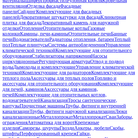
материалы
Шифер
Профнастил
Рулонная кровля
Кровельная
вентиляция
Отделка фасада
Фасадные
панели
Сайдинг
Комплектующие для фасадных
панелей
Декоративные штукатурки для фасада
Клинкерная
плитка для фасада
Декоративный камень для наружной
отделки
Отопление
Отопительные котлы
Газовые
колонки
Камины, печи-камины
Отопительные печи
Банные
печи
Водонагреватели
Радиаторы отопления, батареи
Теплый
пол
Теплые плинтусы
Системы антиобледенения
Управление
климатической техникой
Комплектующие для отопительного
оборудования
Стабилизаторы напряжения
Насосы
циркуляционные
Регулирующая арматура
Отвод и подвод
воды
Дымоходы и комплектующие
Управление климатической
техникой
Комплектующие для радиаторов
Комплектующие для
теплого пола
Аксессуары для теплых полов
Топливо и
аксессуары для отопительного оборудования
Комплектующие
для печей, каминов
Аксессуары для каминов,
печей
Комплектующие для отопительных котлов,
водонагревателей
Канализация
Тросы сантехнические,
вантузы
Прочистные машины
Трубы, фитинги внутренней
канализации
Трубы, фитинги наружной канализации
Люки
канализационные
Металлопрокат
Металлопрокат
Сваи
Заборы,
ограждения
Автоматика для ворот
Крепежные
изделия
Саморезы, шурупы
Гвозди
Анкеры, дюбели
Скобы,
штифты
Перфорированный крепеж
Гайки,