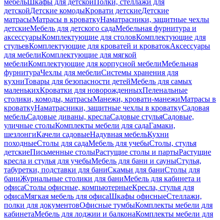
мебель
Шкафы для детской
Полки, стеллажи для
детской
Детские комоды
Кровати детские
Детские
матрасы
Матрасы в кроватку
Наматрасники, защитные чехлы
детские
Мебель для детского сада
Мебельная фурнитура и
аксессуары
Комплектующие для столов
Комплектующие для
стульев
Комплектующие для кроватей и кроваток
Аксессуары
для мебели
Комплектующие для мягкой
мебели
Комплектующие для корпусной мебели
Мебельная
фурнитура
Чехлы для мебели
Системы хранения для
кухни
Товары для безопасности детей
Мебель для самых
маленьких
Кроватки для новорожденных
Пеленальные
столики, комоды, матрасы
Манежи, кровати-манежи
Матрасы в
кроватку
Наматрасники, защитные чехлы в кроватку
Садовая
мебель
Садовые диваны, кресла
Садовые стулья
Садовые,
уличные столы
Комплекты мебели для сада
Гамаки,
шезлонги
Качели садовые
Надувная мебель
Кухни
походные
Столы для сада
Мебель для учебы
Столы, стулья
детские
Письменные столы
Растущие столы и парты
Растущие
кресла и стулья для учебы
Мебель для бани и сауны
Стулья,
табуретки, подставки для бани
Скамьи для бани
Столы для
бани
Журнальные столики для бани
Мебель для кабинета и
офиса
Столы офисные, компьютерные
Кресла, стулья для
офиса
Мягкая мебель для офиса
Шкафы офисные
Стеллажи,
полки для документов
Офисные тумбы
Комплекты мебели для
кабинета
Мебель для лоджии и балкона
Комплекты мебели для