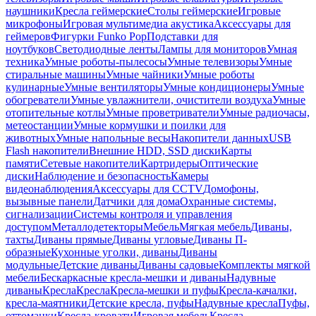
наушники
Кресла геймерские
Столы геймерские
Игровые
микрофоны
Игровая мультимедиа акустика
Аксессуары для
геймеров
Фигурки Funko Pop
Подставки для
ноутбуков
Светодиодные ленты
Лампы для мониторов
Умная
техника
Умные роботы-пылесосы
Умные телевизоры
Умные
стиральные машины
Умные чайники
Умные роботы
кулинарные
Умные вентиляторы
Умные кондиционеры
Умные
обогреватели
Умные увлажнители, очистители воздуха
Умные
отопительные котлы
Умные проветриватели
Умные радиочасы,
метеостанции
Умные кормушки и поилки для
животных
Умные напольные весы
Накопители данных
USB
Flash накопители
Внешние HDD, SSD диски
Карты
памяти
Сетевые накопители
Картридеры
Оптические
диски
Наблюдение и безопасность
Камеры
видеонаблюдения
Аксессуары для CCTV
Домофоны,
вызывные панели
Датчики для дома
Охранные системы,
сигнализации
Системы контроля и управления
доступом
Металлодетекторы
Мебель
Мягкая мебель
Диваны,
тахты
Диваны прямые
Диваны угловые
Диваны П-
образные
Кухонные уголки, диваны
Диваны
модульные
Детские диваны
Диваны садовые
Комплекты мягкой
мебели
Бескаркасные кресла-мешки и диваны
Надувные
диваны
Кресла
Кресла
Кресла-мешки и пуфы
Кресла-качалки,
кресла-маятники
Детские кресла, пуфы
Надувные кресла
Пуфы,
оттоманки
Кресла-кровати
Игровая мебель
Кресла