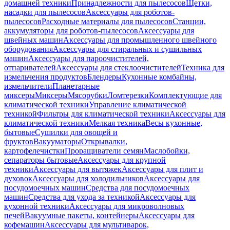
домашней техники
Принадлежности для пылесосов
Щетки,
насадки для пылесосов
Аксессуары для роботов-
пылесосов
Расходные материалы для пылесосов
Станции,
аккумуляторы для роботов-пылесосов
Аксессуары для
швейных машин
Аксессуары для промышленного швейного
оборудования
Аксессуары для стиральных и сушильных
машин
Аксессуары для пароочистителей,
отпаривателей
Аксессуары для стеклоочистителей
Техника для
измельчения продуктов
Блендеры
Кухонные комбайны,
измельчители
Планетарные
миксеры
Миксеры
Мясорубки
Ломтерезки
Комплектующие для
климатической техники
Управление климатической
техникой
Фильтры для климатической техники
Аксессуары для
климатической техники
Мелкая техника
Весы кухонные,
бытовые
Сушилки для овощей и
фруктов
Вакууматоры
Открывалки,
картофелечистки
Проращиватели семян
Маслобойки,
сепараторы бытовые
Аксессуары для крупной
техники
Аксессуары для вытяжек
Аксессуары для плит и
духовок
Аксессуары для холодильников
Аксессуары для
посудомоечных машин
Средства для посудомоечных
машин
Средства для ухода за техникой
Аксессуары для
кухонной техники
Аксессуары для микроволновых
печей
Вакуумные пакеты, контейнеры
Аксессуары для
кофемашин
Аксессуары для мультиварок,