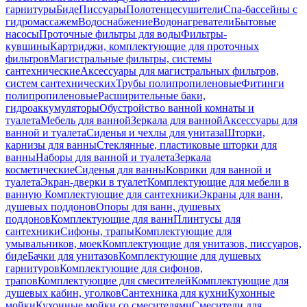
гарнитуры
Биде
Писсуары
Полотенцесушители
Спа-бассейны с
гидромассажем
Водоснабжение
Водонагреватели
Бытовые
насосы
Проточные фильтры для воды
Фильтры-
кувшины
Картриджи, комплектующие для проточных
фильтров
Магистральные фильтры, системы
сантехнические
Аксессуары для магистральных фильтров,
систем сантехнических
Трубы полипропиленовые
Фитинги
полипропиленовые
Расширительные баки,
гидроаккумуляторы
Обустройство ванной комнаты и
туалета
Мебель для ванной
Зеркала для ванной
Аксессуары для
ванной и туалета
Сиденья и чехлы для унитаза
Шторки,
карнизы для ванны
Стеклянные, пластиковые шторки для
ванны
Наборы для ванной и туалета
Зеркала
косметические
Сиденья для ванны
Коврики для ванной и
туалета
Экран-дверки в туалет
Комплектующие для мебели в
ванную
Комплектующие для сантехники
Экраны для ванн,
душевых поддонов
Опоры для ванн, душевых
поддонов
Комплектующие для ванн
Плинтусы для
сантехники
Сифоны, трапы
Комплектующие для
умывальников, моек
Комплектующие для унитазов, писсуаров,
биде
Бачки для унитазов
Комплектующие для душевых
гарнитуров
Комплектующие для сифонов,
трапов
Комплектующие для смесителей
Комплектующие для
душевых кабин, уголков
Сантехника для кухни
Кухонные
мойки
Кухонные мойки со смесителями
Смесители для