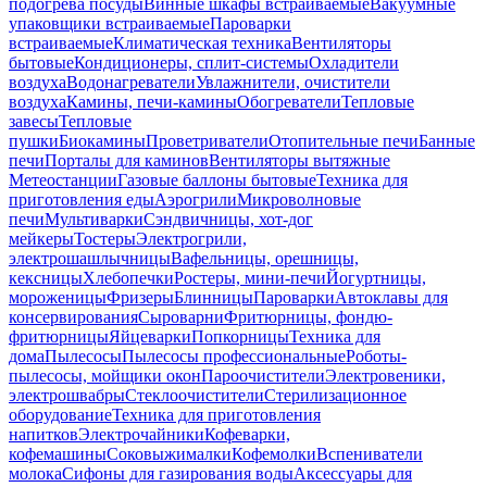
подогрева посуды
Винные шкафы встраиваемые
Вакуумные
упаковщики встраиваемые
Пароварки
встраиваемые
Климатическая техника
Вентиляторы
бытовые
Кондиционеры, сплит-системы
Охладители
воздуха
Водонагреватели
Увлажнители, очистители
воздуха
Камины, печи-камины
Обогреватели
Тепловые
завесы
Тепловые
пушки
Биокамины
Проветриватели
Отопительные печи
Банные
печи
Порталы для каминов
Вентиляторы вытяжные
Метеостанции
Газовые баллоны бытовые
Техника для
приготовления еды
Аэрогрили
Микроволновые
печи
Мультиварки
Сэндвичницы, хот-дог
мейкеры
Тостеры
Электрогрили,
электрошашлычницы
Вафельницы, орешницы,
кексницы
Хлебопечки
Ростеры, мини-печи
Йогуртницы,
мороженицы
Фризеры
Блинницы
Пароварки
Автоклавы для
консервирования
Сыроварни
Фритюрницы, фондю-
фритюрницы
Яйцеварки
Попкорницы
Техника для
дома
Пылесосы
Пылесосы профессиональные
Роботы-
пылесосы, мойщики окон
Пароочистители
Электровеники,
электрошвабры
Стеклоочистители
Стерилизационное
оборудование
Техника для приготовления
напитков
Электрочайники
Кофеварки,
кофемашины
Соковыжималки
Кофемолки
Вспениватели
молока
Сифоны для газирования воды
Аксессуары для