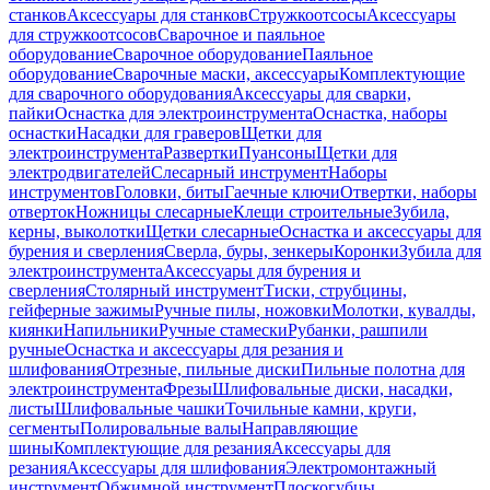
станков
Аксессуары для станков
Стружкоотсосы
Аксессуары
для стружкоотсосов
Сварочное и паяльное
оборудование
Сварочное оборудование
Паяльное
оборудование
Сварочные маски, аксессуары
Комплектующие
для сварочного оборудования
Аксессуары для сварки,
пайки
Оснастка для электроинструмента
Оснастка, наборы
оснастки
Насадки для граверов
Щетки для
электроинструмента
Развертки
Пуансоны
Щетки для
электродвигателей
Слесарный инструмент
Наборы
инструментов
Головки, биты
Гаечные ключи
Отвертки, наборы
отверток
Ножницы слесарные
Клещи строительные
Зубила,
керны, выколотки
Щетки слесарные
Оснастка и аксессуары для
бурения и сверления
Сверла, буры, зенкеры
Коронки
Зубила для
электроинструмента
Аксессуары для бурения и
сверления
Столярный инструмент
Тиски, струбцины,
гейферные зажимы
Ручные пилы, ножовки
Молотки, кувалды,
киянки
Напильники
Ручные стамески
Рубанки, рашпили
ручные
Оснастка и аксессуары для резания и
шлифования
Отрезные, пильные диски
Пильные полотна для
электроинструмента
Фрезы
Шлифовальные диски, насадки,
листы
Шлифовальные чашки
Точильные камни, круги,
сегменты
Полировальные валы
Направляющие
шины
Комплектующие для резания
Аксессуары для
резания
Аксессуары для шлифования
Электромонтажный
инструмент
Обжимной инструмент
Плоскогубцы,