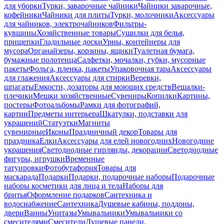
для уборки
Турки, заварочные чайники
Чайники заварочные,
кофейники
Чайники для плиты
Турки, молочники
Аксессуары
для чайников, электрочайников
Фильтры-
кувшины
Хозяйственные товары
Сушилки для белья,
прищепки
Гладильные доски
Урны, контейнеры для
мусора
Органайзеры, корзины, ящики
Туалетная бумага,
бумажные полотенца
Салфетки, мочалки, губки, мусорные
пакеты
Фольга, пленка, пакеты
Упаковочная тара
Аксессуары
для глажения
Аксессуары для стирки
Веревки,
шпагаты
Емкости, дозаторы для моющих средств
Вешалки-
плечики
Мешки хозяйственные
Сувениры
Копилки
Картины,
постеры
Фотоальбомы
Рамки для фотографий,
картин
Предметы интерьера
Шкатулки, подставки для
украшений
Статуэтки
Магниты
сувенирные
Иконы
Праздничный декор
Товары для
праздника
Елки
Аксессуары для елей новогодних
Новогодние
украшения
Светодиодные гирлянды, декорации
Светодиодные
фигуры, игрушки
Временные
татуировки
Фотобутафория
Товары для
маскарада
Подарки
Подарки, подарочные наборы
Подарочные
наборы косметики для лица и тела
Наборы для
бритья
Оформление подарков
Сантехника и
водоснабжение
Сантехника
Душевые кабины, поддоны,
двери
Ванны
Унитазы
Умывальники
Умывальники со
смесителями
Смесители
Душевые панели,