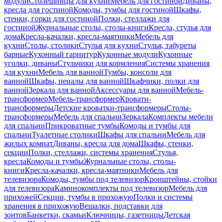
модули
Столешницы для кухни
Мебель для гостиной
Диваны,
кресла для гостиной
Комоды, тумбы для гостиной
Шкафы,
стенки, горки для гостиной
Полки, стеллажи для
гостиной
Журнальные столы, столы-книги
Кресла, стулья для
дома
Кресла-качалки, кресла-маятники
Мебель для
кухни
Столы, столики
Стулья для кухни
Стулья, табуреты
барные
Кухонный гарнитур
Кухонные модули
Кухонные
уголки, диваны
Стульчики для кормления
Системы хранения
для кухни
Мебель для ванной
Тумбы, консоли для
ванной
Шкафы, пеналы для ванной
Шкафчики, полки для
ванной
Зеркала для ванной
Аксессуары для ванной
Мебель-
трансформер
Мебель-трансформер
Кровати-
трансформеры
Детские кроватки-трансформеры
Столы-
трансформеры
Мебель для спальни
Зеркала
Комплекты мебели
для спальни
Прикроватные тумбы
Комоды и тумбы для
спальни
Туалетные столики
Шкафы для спальни
Мебель для
жилых комнат
Диваны, кресла для дома
Шкафы, стенки,
секции
Полки, стеллажи, системы хранения
Стулья,
кресла
Комоды и тумбы
Журнальные столы, столы-
книги
Кресла-качалки, кресла-маятники
Мебель для
телевизора
Комоды, тумбы под телевизор
Кронштейны, стойки
для телевизора
Каминокомплекты под телевизор
Мебель для
прихожей
Секции, тумбы в прихожую
Полки и системы
хранения в прихожую
Вешалки, подставки для
зонтов
Банкетки, скамьи
Ключницы, газетницы
Детская