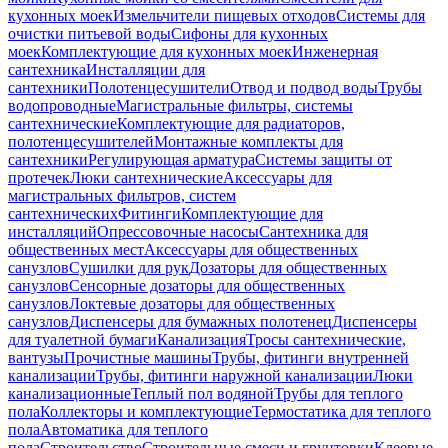
кухонных моек
Измельчители пищевых отходов
Системы для
очистки питьевой воды
Сифоны для кухонных
моек
Комплектующие для кухонных моек
Инженерная
сантехника
Инсталляции для
сантехники
Полотенцесушители
Отвод и подвод воды
Трубы
водопроводные
Магистральные фильтры, системы
сантехнические
Комплектующие для радиаторов,
полотенцесушителей
Монтажные комплекты для
сантехники
Регулирующая арматура
Системы защиты от
протечек
Люки сантехнические
Аксессуары для
магистральных фильтров, систем
сантехнических
Фитинги
Комплектующие для
инсталляций
Опрессовочные насосы
Сантехника для
общественных мест
Аксессуары для общественных
санузлов
Сушилки для рук
Дозаторы для общественных
санузлов
Сенсорные дозаторы для общественных
санузлов
Локтевые дозаторы для общественных
санузлов
Диспенсеры для бумажных полотенец
Диспенсеры
для туалетной бумаги
Канализация
Тросы сантехнические,
вантузы
Прочистные машины
Трубы, фитинги внутренней
канализации
Трубы, фитинги наружной канализации
Люки
канализационные
Теплый пол водяной
Трубы для теплого
пола
Коллекторы и комплектующие
Термостатика для теплого
пола
Автоматика для теплого
пола
Строительство
Строительные смеси и грунтовки
Клеевые