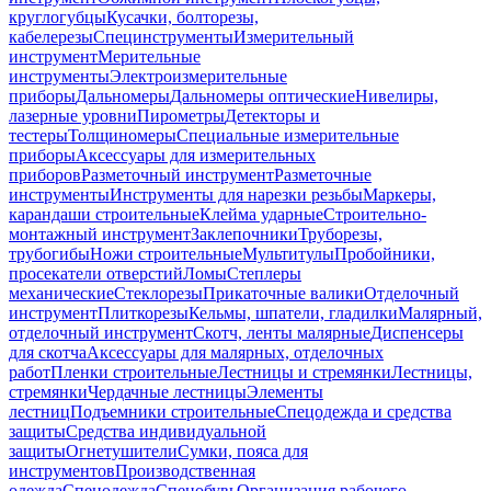
круглогубцы
Кусачки, болторезы,
кабелерезы
Специнструменты
Измерительный
инструмент
Мерительные
инструменты
Электроизмерительные
приборы
Дальномеры
Дальномеры оптические
Нивелиры,
лазерные уровни
Пирометры
Детекторы и
тестеры
Толщиномеры
Специальные измерительные
приборы
Аксессуары для измерительных
приборов
Разметочный инструмент
Разметочные
инструменты
Инструменты для нарезки резьбы
Маркеры,
карандаши строительные
Клейма ударные
Строительно-
монтажный инструмент
Заклепочники
Труборезы,
трубогибы
Ножи строительные
Мультитулы
Пробойники,
просекатели отверстий
Ломы
Степлеры
механические
Стеклорезы
Прикаточные валики
Отделочный
инструмент
Плиткорезы
Кельмы, шпатели, гладилки
Малярный,
отделочный инструмент
Скотч, ленты малярные
Диспенсеры
для скотча
Аксессуары для малярных, отделочных
работ
Пленки строительные
Лестницы и стремянки
Лестницы,
стремянки
Чердачные лестницы
Элементы
лестниц
Подъемники строительные
Спецодежда и средства
защиты
Средства индивидуальной
защиты
Огнетушители
Сумки, пояса для
инструментов
Производственная
одежда
Спецодежда
Спецобувь
Организация рабочего