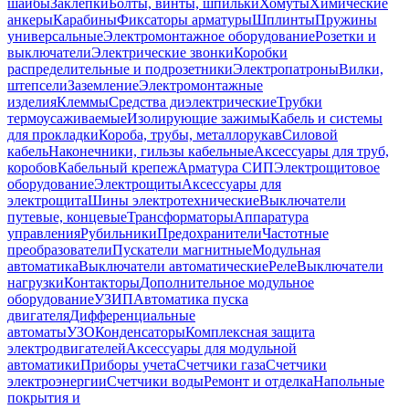
шайбы
Заклепки
Болты, винты, шпильки
Хомуты
Химические
анкеры
Карабины
Фиксаторы арматуры
Шплинты
Пружины
универсальные
Электромонтажное оборудование
Розетки и
выключатели
Электрические звонки
Коробки
распределительные и подрозетники
Электропатроны
Вилки,
штепсели
Заземление
Электромонтажные
изделия
Клеммы
Средства диэлектрические
Трубки
термоусаживаемые
Изолирующие зажимы
Кабель и системы
для прокладки
Короба, трубы, металлорукав
Силовой
кабель
Наконечники, гильзы кабельные
Аксессуары для труб,
коробов
Кабельный крепеж
Арматура СИП
Электрощитовое
оборудование
Электрощиты
Аксессуары для
электрощита
Шины электротехнические
Выключатели
путевые, концевые
Трансформаторы
Аппаратура
управления
Рубильники
Предохранители
Частотные
преобразователи
Пускатели магнитные
Модульная
автоматика
Выключатели автоматические
Реле
Выключатели
нагрузки
Контакторы
Дополнительное модульное
оборудование
УЗИП
Автоматика пуска
двигателя
Дифференциальные
автоматы
УЗО
Конденсаторы
Комплексная защита
электродвигателей
Аксессуары для модульной
автоматики
Приборы учета
Счетчики газа
Счетчики
электроэнергии
Счетчики воды
Ремонт и отделка
Напольные
покрытия и