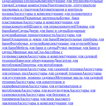
сада
Парники
Теплицы
Комплектующие для теплиц
Модульные
грядки
Садовые компостеры
Уничтожители, отпугиватели
насекомых и грызунов
Автоматизация и контроль
полива
Аксессуары и комплектующие для поливочного
оборудования
Укрывные материалы
Бочки, баки
пластиковые
Аксессуары и комплектующие для
опрыскивателей
Шланги для опрыскивателей
Товары для
бани
Бани
Сауны
Двери для бани и сауны
Бондарные
изделия
Банные принадлежности
Аксессуары для
бани
Оснащение и декор для бани
Измерительные приборы для
бани
Фитобочки, купели
Комплектующие для купелей
Окна
для бани
Мебель для бани и сауны
Ручки дверные для бани и
сауны
Эфирные масла
Спа-бассейны с
гидромассажем
Аксессуары и комплектующие для садовой
техники
Навесное оборудование
Двигатели для
мотоблоков
Прицепы для мотоблоков,
минитракторов
Аксессуары для газонной техники
Аксессуары
для цепных пил
Аксессуары для садовой техники
Аксессуары
для кусторезов, ножниц садовых
Моторные масла для садовой
техники
Аксессуары для аэратоторов и
скарификаторов
Аксессуары для культиваторов и
мотоблоков
Аксессуары для воздуходувок
Аксессуары для
газонокосилок
Аксессуары для бензокос и
триммеров
Аксессуары для моек высокого
давления
Аксессуары и комплектующие для