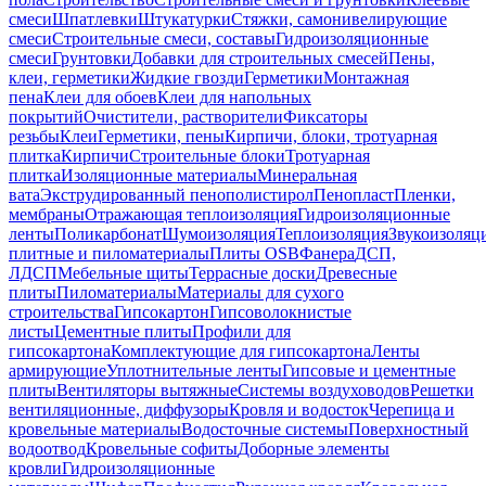
смеси
Шпатлевки
Штукатурки
Стяжки, самонивелирующие
смеси
Строительные смеси, составы
Гидроизоляционные
смеси
Грунтовки
Добавки для строительных смесей
Пены,
клеи, герметики
Жидкие гвозди
Герметики
Монтажная
пена
Клеи для обоев
Клеи для напольных
покрытий
Очистители, растворители
Фиксаторы
резьбы
Клеи
Герметики, пены
Кирпичи, блоки, тротуарная
плитка
Кирпичи
Строительные блоки
Тротуарная
плитка
Изоляционные материалы
Минеральная
вата
Экструдированный пенополистирол
Пенопласт
Пленки,
мембраны
Отражающая теплоизоляция
Гидроизоляционные
ленты
Поликарбонат
Шумоизоляция
Теплоизоляция
Звукоизоляц
плитные и пиломатериалы
Плиты OSB
Фанера
ДСП,
ЛДСП
Мебельные щиты
Террасные доски
Древесные
плиты
Пиломатериалы
Материалы для сухого
строительства
Гипсокартон
Гипсоволокнистые
листы
Цементные плиты
Профили для
гипсокартона
Комплектующие для гипсокартона
Ленты
армирующие
Уплотнительные ленты
Гипсовые и цементные
плиты
Вентиляторы вытяжные
Системы воздуховодов
Решетки
вентиляционные, диффузоры
Кровля и водосток
Черепица и
кровельные материалы
Водосточные системы
Поверхностный
водоотвод
Кровельные софиты
Доборные элементы
кровли
Гидроизоляционные