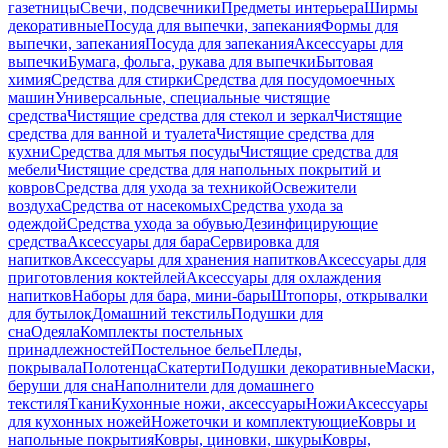
газетницы
Свечи, подсвечники
Предметы интерьера
Ширмы
декоративные
Посуда для выпечки, запекания
Формы для
выпечки, запекания
Посуда для запекания
Аксессуары для
выпечки
Бумага, фольга, рукава для выпечки
Бытовая
химия
Средства для стирки
Средства для посудомоечных
машин
Универсальные, специальные чистящие
средства
Чистящие средства для стекол и зеркал
Чистящие
средства для ванной и туалета
Чистящие средства для
кухни
Средства для мытья посуды
Чистящие средства для
мебели
Чистящие средства для напольных покрытий и
ковров
Средства для ухода за техникой
Освежители
воздуха
Средства от насекомых
Средства ухода за
одеждой
Средства ухода за обувью
Дезинфицирующие
средства
Аксессуары для бара
Сервировка для
напитков
Аксессуары для хранения напитков
Аксессуары для
приготовления коктейлей
Аксессуары для охлаждения
напитков
Наборы для бара, мини-бары
Штопоры, открывалки
для бутылок
Домашний текстиль
Подушки для
сна
Одеяла
Комплекты постельных
принадлежностей
Постельное белье
Пледы,
покрывала
Полотенца
Скатерти
Подушки декоративные
Маски,
беруши для сна
Наполнители для домашнего
текстиля
Ткани
Кухонные ножи, аксессуары
Ножи
Аксессуары
для кухонных ножей
Ножеточки и комплектующие
Ковры и
напольные покрытия
Ковры, циновки, шкуры
Ковры,