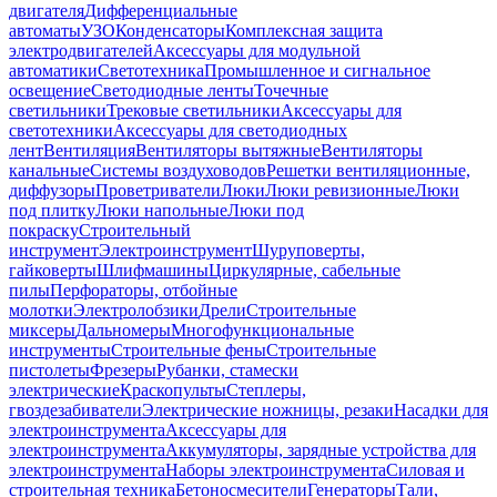
двигателя
Дифференциальные
автоматы
УЗО
Конденсаторы
Комплексная защита
электродвигателей
Аксессуары для модульной
автоматики
Светотехника
Промышленное и сигнальное
освещение
Светодиодные ленты
Точечные
светильники
Трековые светильники
Аксессуары для
светотехники
Аксессуары для светодиодных
лент
Вентиляция
Вентиляторы вытяжные
Вентиляторы
канальные
Системы воздуховодов
Решетки вентиляционные,
диффузоры
Проветриватели
Люки
Люки ревизионные
Люки
под плитку
Люки напольные
Люки под
покраску
Строительный
инструмент
Электроинструмент
Шуруповерты,
гайковерты
Шлифмашины
Циркулярные, сабельные
пилы
Перфораторы, отбойные
молотки
Электролобзики
Дрели
Строительные
миксеры
Дальномеры
Многофункциональные
инструменты
Строительные фены
Строительные
пистолеты
Фрезеры
Рубанки, стамески
электрические
Краскопульты
Степлеры,
гвоздезабиватели
Электрические ножницы, резаки
Насадки для
электроинструмента
Аксессуары для
электроинструмента
Аккумуляторы, зарядные устройства для
электроинструмента
Наборы электроинструмента
Силовая и
строительная техника
Бетоносмесители
Генераторы
Тали,