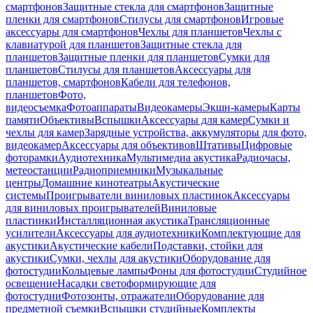
смартфонов
Защитные стекла для смартфонов
Защитные
пленки для смартфонов
Стилусы для смартфонов
Игровые
аксессуары для смартфонов
Чехлы для планшетов
Чехлы с
клавиатурой для планшетов
Защитные стекла для
планшетов
Защитные пленки для планшетов
Сумки для
планшетов
Стилусы для планшетов
Аксессуары для
планшетов, смартфонов
Кабели для телефонов,
планшетов
Фото,
видеосъемка
Фотоаппараты
Видеокамеры
Экшн-камеры
Карты
памяти
Объективы
Вспышки
Аксессуары для камер
Сумки и
чехлы для камер
Зарядные устройства, аккумуляторы для фото,
видеокамер
Аксессуары для объективов
Штативы
Цифровые
фоторамки
Аудиотехника
Мультимедиа акустика
Радиочасы,
метеостанции
Радиоприемники
Музыкальные
центры
Домашние кинотеатры
Акустические
системы
Проигрыватели виниловых пластинок
Аксессуары
для виниловых проигрывателей
Виниловые
пластинки
Инсталляционная акустика
Трансляционные
усилители
Аксессуары для аудиотехники
Комплектующие для
акустики
Акустические кабели
Подставки, стойки для
акустики
Сумки, чехлы для акустики
Оборудование для
фотостудии
Кольцевые лампы
Фоны для фотостудии
Студийное
освещение
Насадки светоформирующие для
фотостудии
Фотозонты, отражатели
Оборудование для
предметной съемки
Вспышки студийные
Комплекты