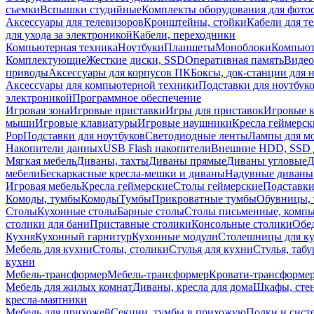
съемки
Вспышки студийные
Комплекты оборудования для фото
Аксессуары для телевизоров
Кронштейны, стойки
Кабели для т
для ухода за электроникой
Кабели, переходники
Компьютерная техника
Ноутбуки
Планшеты
Моноблоки
Компью
Комплектующие
Жесткие диски, SSD
Оперативная память
Видео
приводы
Аксессуары для корпусов ПК
Боксы, док-станции для 
Аксессуары для компьютерной техники
Подставки для ноутбук
электроникой
Программное обеспечение
Игровая зона
Игровые приставки
Игры для приставок
Игровые 
мыши
Игровые клавиатуры
Игровые наушники
Кресла геймерск
Pop
Подставки для ноутбуков
Светодиодные ленты
Лампы для м
Накопители данных
USB Flash накопители
Внешние HDD, SSD 
Мягкая мебель
Диваны, тахты
Диваны прямые
Диваны угловые
Д
мебели
Бескаркасные кресла-мешки и диваны
Надувные диваны
Игровая мебель
Кресла геймерские
Столы геймерские
Подставки
Комоды, тумбы
Комоды
Тумбы
Прикроватные тумбы
Обувницы, 
Столы
Кухонные столы
Барные столы
Столы письменные, комп
столики для бани
Приставные столики
Консольные столики
Обе
Кухня
Кухонный гарнитур
Кухонные модули
Столешницы для к
Мебель для кухни
Столы, столики
Стулья для кухни
Стулья, таб
кухни
Мебель-трансформер
Мебель-трансформер
Кровати-трансформе
Мебель для жилых комнат
Диваны, кресла для дома
Шкафы, стен
кресла-маятники
Мебель для прихожей
Секции, тумбы в прихожую
Полки и сист