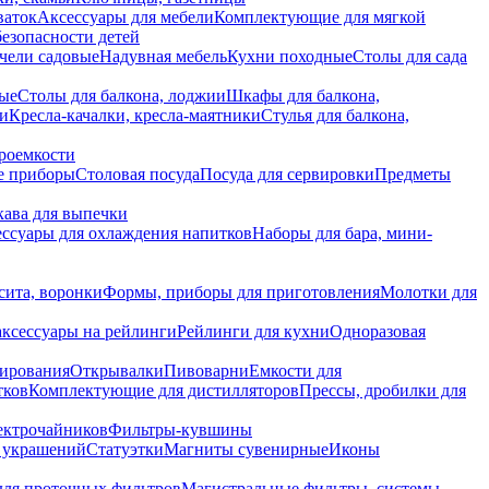
ваток
Аксессуары для мебели
Комплектующие для мягкой
безопасности детей
чели садовые
Надувная мебель
Кухни походные
Столы для сада
вые
Столы для балкона, лоджии
Шкафы для балкона,
ии
Кресла-качалки, кресла-маятники
Стулья для балкона,
роемкости
е приборы
Столовая посуда
Посуда для сервировки
Предметы
укава для выпечки
ссуары для охлаждения напитков
Наборы для бара, мини-
сита, воронки
Формы, приборы для приготовления
Молотки для
аксессуары на рейлинги
Рейлинги для кухни
Одноразовая
вирования
Открывалки
Пивоварни
Емкости для
тков
Комплектующие для дистилляторов
Прессы, дробилки для
лектрочайников
Фильтры-кувшины
я украшений
Статуэтки
Магниты сувенирные
Иконы
ля проточных фильтров
Магистральные фильтры, системы