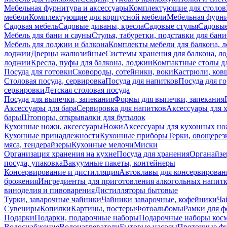
Мебельная фурнитура и аксессуары
Комплектующие для столов
мебели
Комплектующие для корпусной мебели
Мебельная фурн
Садовая мебель
Садовые диваны, кресла
Садовые стулья
Садовые
Мебель для бани и сауны
Стулья, табуретки, подставки для бани
Мебель для лоджии и балкона
Комплекты мебели для балкона, 
лоджии
Дверцы жалюзийные
Системы хранения для балкона, л
лоджии
Кресла, пуфы для балкона, лоджии
Компактные столы дл
Посуда для готовки
Сковороды, сотейники, воки
Кастрюли, ков
Столовая посуда, сервировка
Посуда для напитков
Посуда для г
сервировки
Детская столовая посуда
Посуда для выпечки, запекания
Формы для выпечки, запекания
Аксессуары для бара
Сервировка для напитков
Аксессуары для 
бары
Штопоры, открывалки для бутылок
Кухонные ножи, аксессуары
Ножи
Аксессуары для кухонных н
Кухонные принадлежности
Кухонные приборы
Терки, овощерез
мяса, тендерайзеры
Кухонные мелочи
Миски
Организация хранения на кухне
Посуда для хранения
Органайзе
посуда, упаковка
Вакуумные пакеты, контейнеры
Консервирование и дистилляция
Автоклавы для консервирован
брожения
Ингредиенты для приготовления алкогольных напит
виноделия и пивоварения
Дистилляторы бытовые
Турки, заварочные чайники
Чайники заварочные, кофейники
Ча
Сувениры
Копилки
Картины, постеры
Фотоальбомы
Рамки для ф
Подарки
Подарки, подарочные наборы
Подарочные наборы косм
Водоснабжение
Водонагреватели
Бытовые насосы
Проточные фи