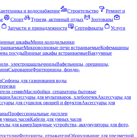
антехника и водоснабжение
Строительство
Ремонт и
ье
Спорт
Туризм, активный отдых
Зоотовары
я
Запчасти и принадлежности
Сертификаты
Услуги
Винные шкафы
Мини-холодильники
траиваемые
Микроволновые печи встраиваемые
Кофемашины
ева посуды
Винные шкафы встраиваемые
Вакуумные
рили, электрошашлычницы
Вафельницы, орешницы,
ания
Сыроварни
Фритюрницы, фондю-
а
Сифоны для газирования воды
терезки
тели семян
Маслобойки, сепараторы бытовые
машин
Аксессуары для мультиварок, хлебопечек
Аксессуары для
ссуары для сушилок овощей и фруктов
Аксессуары для
раны
Профессиональные дисплеи
я умных часов
Кабели для умных часов
ехлы для камер
Зарядные устройства, аккумуляторы для фото,
тостудии
Фотозонты, отражатели
Оборудование для предметной