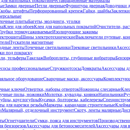
 для напольных покрытий
Реставрационные материалы
ые
Замки дверные
Петли дверные
Фурнитура дверная
Доводчики 
Скобы, штифты
Перфорированный крепеж
Гайки, шайбы
Заклепки
ерсальные
лочные плиты
Багеты, молдинги, уголки
на
Клеи для обоев
Клеи для напольных покрытий
Очистители, рас
Трубки термоусаживаемые
Изолирующие зажимы
лектрощита
Шины электротехнические
Выключатели путевые, ко
атели
Пускатели магнитные
одные ленты
Точечные светильники
Трековые светильники
Аксесс
и под покраску
ли, тельферы
Такелаж
Виброплиты, глубинные вибраторы
Бензор
сосы профессиональные
Стружкоотсосы
Домкраты
Аксессуары д
аяльное оборудование
Сварочные маски, аксессуары
Комплектующ
ечные ключи
Отвертки, наборы отверток
Ножницы слесарные
Кле
учные пилы, ножовки
Молотки, кувалды, киянки
Напильники
Ру
убцы, круглогубцы
Кусачки, болторезы, кабелерезы
Специнструм
ы для нарезки резьбы
Маркеры, карандаши строительные
Клейма
и
Малярный, отделочный инструмент
Скотч, ленты малярные
Дисп
иты
Огнетушители
Сумки, пояса для инструментов
Производствен
я бензорезов
Аксессуары для бетоносмесителей
Аксессуары для 