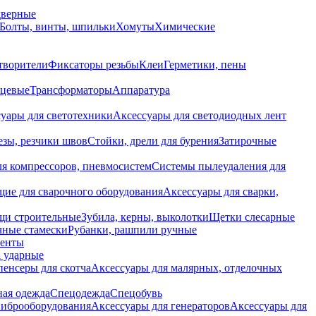
дверные
Болты, винты, шпильки
Хомуты
Химические
творители
Фиксаторы резьбы
Клеи
Герметики, пены
нцевые
Трансформаторы
Аппаратура
уары для светотехники
Аксессуары для светодиодных лент
езы, резчики швов
Стойки, дрели для бурения
Затирочные
ля компрессоров, пневмосистем
Системы пылеудаления для
ие для сварочного оборудования
Аксессуары для сварки,
щи строительные
Зубила, керны, выколотки
Щетки слесарные
чные стамески
Рубанки, рашпили ручные
енты
 ударные
енсеры для скотча
Аксессуары для малярных, отделочных
ная одежда
Спецодежда
Спецобувь
виброоборудования
Аксессуары для генераторов
Аксессуары для