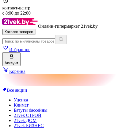
контакт-центр
с
8:00
до
22:00
Онлайн-гипермаркет 21vek.by
Каталог товаров
Избранное
Аккаунт
Корзина
Все акции
Уценка
Климат
Батуты бассейны
21vek СТРОЙ
21vek ДОМ
21vek БИЗНЕС