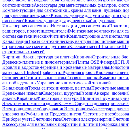
сантехнические
Аксессуары для магистральных фильтров, сист
Комплектующие для сантехники
Экраны для ванн, душевых по
для умывальников, моек
Комплектующие для унитазов, писсуар
смесителей
Комплектующие для душевых кабин, уголков
Инженерная сантехника
Инсталляции для сантехники
Полотенц
радиаторов, полотенцесушителей
Монтажные комплекты для с
систем сантехнических
Фитинги
Комплектующие для инсталля
Канализация
Тросы сантехнические, вантузы
Прочистные маши
Строительные смеси и грунтовки
Клеевые смеси
Шпатлевки
Шту
строительных смесей
Кирпичи, блоки, тротуарная плитка
Кирпичи
Строительные бло
Древесно-плитные и пиломатериалы
Плиты OSB
Фанера
ДСП, 
Кровля и водосток
Черепица и кровельные материалы
Водосточ
материалы
Шифер
Профнастил
Рулонная кровля
Кровельная вен
Отопление
Отопительные котлы
Газовые колонки
Камины, печи
антиобледенения
Управление климатической техникой
Канализация
Тросы сантехнические, вантузы
Прочистные маши
Крепежные изделия
Саморезы, шурупы
Гвозди
Анкеры, дюбели
анкеры
Карабины
Фиксаторы арматуры
Шплинты
Пружины унив
Электромонтажные изделия
Клеммы
Средства диэлектрические
Электрощитовое оборудование
Электрощиты
Аксессуары для э
управления
Рубильники
Предохранители
Частотные преобразов
Приборы учета
Счетчики газа
Счетчики электроэнергии
Счетчи
Аксессуары для напольных покрытий и плитки
Подложка
Плинт