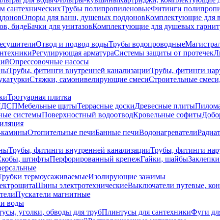
ем сантехнических
Трубы полипропиленовые
Фитинги полипроп
ддонов
Опоры для ванн, душевых поддонов
Комплектующие для 
ов, биде
Бачки для унитазов
Комплектующие для душевых гарнит
есушители
Отвод и подвод воды
Трубы водопроводные
Магистрал
антехники
Регулирующая арматура
Системы защиты от протечек
Л
ций
Опрессовочные насосы
ны
Трубы, фитинги внутренней канализации
Трубы, фитинги на
катурки
Стяжки, самонивелирующие смеси
Строительные смеси,
ки
Тротуарная плитка
ЛДСП
Мебельные щиты
Террасные доски
Древесные плиты
Пилом
ные системы
Поверхностный водоотвод
Кровельные софиты
Добо
тиляция
-камины
Отопительные печи
Банные печи
Водонагреватели
Радиат
ны
Трубы, фитинги внутренней канализации
Трубы, фитинги на
Скобы, штифты
Перфорированный крепеж
Гайки, шайбы
Заклепки
ерсальные
Трубки термоусаживаемые
Изолирующие зажимы
лектрощита
Шины электротехнические
Выключатели путевые, ко
атели
Пускатели магнитные
ки воды
усы, уголки, обводы для труб
Плинтусы для сантехники
Фуги дл