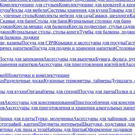
Комплектующие для стульев
Комплектующие для кроватей и кро
итура
Чехлы для мебели
Системы хранения для кухни
Товары для 
, уличные столы
Комплекты мебели для сада
Гамаки, шезлонги
Ка
Скамьи для бани
Столы для бани
Журнальные столики для бани
лоджии
Кресла-мешки для балкона
Кресла подвесные, стулья садо
оджии
Журнальные столы, столы-книги
Тумбы для балкона, лодж
я балкона, лоджии
ши, казаны
Посуда для СВЧ
Крышки и аксессуары для посуды
Гаст
орячих напитков
Посуда для подачи и хранения напитков
Столовы
Посуда для запекания
Аксессуары для выпечки
Бумага, фольга, р
хранения напитков
Аксессуары для приготовления коктейлей
Аксе
ожей
Ножеточки и комплектующие
ки
Разделочные доски
Кухонные термометры, таймеры
Дуршлаги, 
ры для кухни
Органайзеры для специй
Посуда для ланча
Полки и 
ия
Аксессуары для консервирования
Приспособления для консер
ков
Аксессуары для приготовления и хранения алкогольных напи
йники для плиты
Турки, молочники
Аксессуары для чайников, э
отографий, картин
Предметы интерьера
Шкатулки, подставки дл
етики для лица и тела
Наборы для бритья
Оформление подарков
льтры для воды
Фильтры-кувшины
Картриджи, комплектующие д