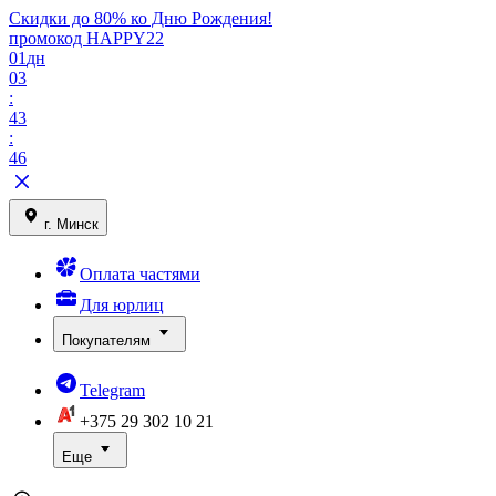
Скидки до 80% ко Дню Рождения!
промокод HAPPY22
01
дн
03
:
43
:
46
г. Минск
Оплата частями
Для юрлиц
Покупателям
Telegram
+375 29
302 10 21
Еще