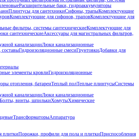
иленовые
Расширительные баки, гидроаккумуляторы
ванн
Плинтусы для сантехники
Сифоны, трапы
Комплектующие
уров
Комплектующие для сифонов, трапов
Комплектующие для
ьные фильтры, системы сантехнические
Комплектующие для
юки сантехнические
Аксессуары для магистральных фильтров,
ружной канализации
Люки канализационные
 составы
Гидроизоляционные смеси
Грунтовки
Добавки для
атериалы
рные элементы кровли
Гидроизоляционные
оры отопления, батареи
Теплый пол
Теплые плинтусы
Системы
ружной канализации
Люки канализационные
Болты, винты, шпильки
Хомуты
Химические
нцевые
Трансформаторы
Аппаратура
я плитки
Порожки, профили для пола и плитки
Приспособления