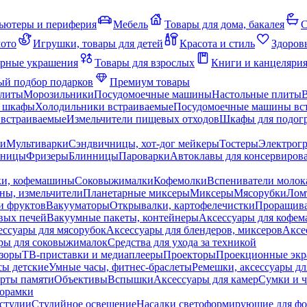
ьютеры и периферия
Мебель
Товары для дома, бакалея
С
мото
Игрушки, товары для детей
Красота и стиль
Здоров
рные украшения
Товары для взрослых
Книги и канцеляри
й подбор подарков
Премиум товары
плиты
Морозильники
Посудомоечные машины
Настольные плиты
 шкафы
Холодильники встраиваемые
Посудомоечные машины вс
встраиваемые
Измельчители пищевых отходов
Шкафы для подогр
чи
Мультиварки
Сэндвичницы, хот-дог мейкеры
Тостеры
Электрог
еницы
Фризеры
Блинницы
Пароварки
Автоклавы для консервиров
ки, кофемашины
Соковыжималки
Кофемолки
Вспениватели молок
ны, измельчители
Планетарные миксеры
Миксеры
Мясорубки
Лом
и фруктов
Вакууматоры
Открывалки, картофелечистки
Проращива
вых печей
Вакуумные пакеты, контейнеры
Аксессуары для кофе
ессуары для мясорубок
Аксессуары для блендеров, миксеров
Аксе
ры для соковыжималок
Средства для ухода за техникой
зоры
ТВ-приставки и медиаплееры
Проекторы
Проекционные эк
сы детские
Умные часы, фитнес-браслеты
Ремешки, аксессуары дл
рты памяти
Объективы
Вспышки
Аксессуары для камер
Сумки и ч
орамки
студии
Студийное освещение
Насадки светоформирующие для фо