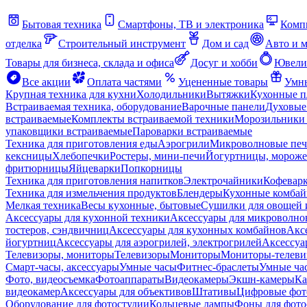
Бытовая техника
Смартфоны, ТВ и электроника
Комп
отделка
Строительный инструмент
Дом и сад
Авто и 
Товары для бизнеса, склада и офиса
Досуг и хобби
Ювели
Все акции
Оплата частями
Уцененные товары
Умны
Крупная техника для кухни
Холодильники
Вытяжки
Кухонные 
Встраиваемая техника, оборудование
Варочные панели
Духовые
встраиваемые
Комплекты встраиваемой техники
Морозильники 
упаковщики встраиваемые
Пароварки встраиваемые
Техника для приготовления еды
Аэрогрили
Микроволновые пе
кексницы
Хлебопечки
Ростеры, мини-печи
Йогуртницы, морож
фритюрницы
Яйцеварки
Попкорницы
Техника для приготовления напитков
Электрочайники
Кофевар
Техника для измельчения продуктов
Блендеры
Кухонные комбай
Мелкая техника
Весы кухонные, бытовые
Сушилки для овощей 
Аксессуары для кухонной техники
Аксессуары для микроволно
тостеров, сэндвичниц
Аксессуары для кухонных комбайнов
Акс
йогуртниц
Аксессуары для аэрогрилей, электрогрилей
Аксессуа
Телевизоры, мониторы
Телевизоры
Мониторы
Мониторы-телеви
Смарт-часы, аксессуары
Умные часы
Фитнес-браслеты
Умные ча
Фото, видеосъемка
Фотоаппараты
Видеокамеры
Экшн-камеры
Ка
видеокамер
Аксессуары для объективов
Штативы
Цифровые фот
Оборудование для фотостудии
Кольцевые лампы
Фоны для фото