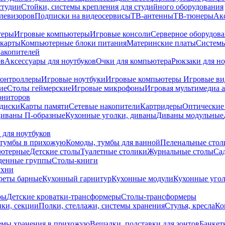
студии
Стойки, системы крепления для студийного оборудования
елевизоров
Подписки на видеосервисы
ТВ-антенны
ТВ-тюнеры
Ак
теры
Игровые компьютеры
Игровые консоли
Серверное оборудов
карты
Компьютерные блоки питания
Материнские платы
Системы
накопителей
ов
Аксессуары для ноутбуков
Очки для компьютера
Рюкзаки для но
контроллеры
Игровые ноутбуки
Игровые компьютеры
Игровые ви
ие
Столы геймерские
Игровые микрофоны
Игровая мультимедиа 
ониторов
диски
Карты памяти
Сетевые накопители
Картридеры
Оптические
иваны П-образные
Кухонные уголки, диваны
Диваны модульные
 для ноутбуков
тумбы в прихожую
Комоды, тумбы для ванной
Пеленальные стол
ьютерные
Детские столы
Туалетные столики
Журнальные столы
Са
денные группы
Столы-книги
ухни
уреты барные
Кухонный гарнитур
Кухонные модули
Кухонные угол
ры
Детские кроватки-трансформеры
Столы-трансформеры
ки, секции
Полки, стеллажи, системы хранения
Стулья, кресла
Ко
емы хранения в прихожую
Вешалки, подставки для зонтов
Банкет