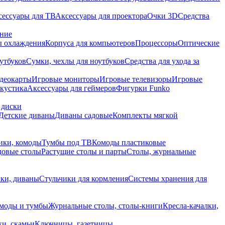
сессуары для ТВ
Аксессуары для проектора
Очки 3D
Средства
ание
 охлаждения
Корпуса для компьютеров
Процессоры
Оптические
утбуков
Сумки, чехлы для ноутбуков
Средства для ухода за
деокарты
Игровые мониторы
Игровые телевизоры
Игровые
акустика
Аксессуары для геймеров
Фигурки Funko
 диски
Детские диваны
Диваны садовые
Комплекты мягкой
ики, комоды
Тумбы под ТВ
Комоды пластиковые
довые столы
Растущие столы и парты
Столы, журнальные
ки, диваны
Стульчики для кормления
Системы хранения для
моды и тумбы
Журнальные столы, столы-книги
Кресла-качалки,
ки, скамьи
Ключницы, газетницы