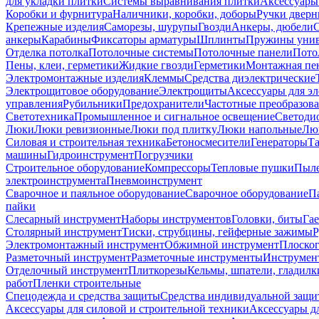
для укладки плитки
Системы выравнивания плитки
Аксессуары
Коробки и фурнитура
Наличники, коробки, доборы
Ручки дверн
Крепежные изделия
Саморезы, шурупы
Гвозди
Анкеры, дюбели
анкеры
Карабины
Фиксаторы арматуры
Шплинты
Пружины унив
Отделка потолка
Потолочные системы
Потолочные панели
Пото
Пены, клеи, герметики
Жидкие гвозди
Герметики
Монтажная пе
Электромонтажные изделия
Клеммы
Средства диэлектрические
Электрощитовое оборудование
Электрощиты
Аксессуары для э
управления
Рубильники
Предохранители
Частотные преобразов
Светотехника
Промышленное и сигнальное освещение
Светоди
Люки
Люки ревизионные
Люки под плитку
Люки напольные
Люк
Силовая и строительная техника
Бетоносмесители
Генераторы
Та
машины
Гидроинструмент
Погрузчики
Строительное оборудование
Компрессоры
Тепловые пушки
Пыле
электроинструмента
Пневмоинструмент
Сварочное и паяльное оборудование
Сварочное оборудование
П
пайки
Слесарный инструмент
Наборы инструментов
Головки, биты
Га
Столярный инструмент
Тиски, струбцины, гейферные зажимы
Р
Электромонтажный инструмент
Обжимной инструмент
Плоског
Разметочный инструмент
Разметочные инструменты
Инструмент
Отделочный инструмент
Плиткорезы
Кельмы, шпатели, гладилк
работ
Пленки строительные
Спецодежда и средства защиты
Средства индивидуальной защ
Аксессуары для силовой и строительной техники
Аксессуары дл