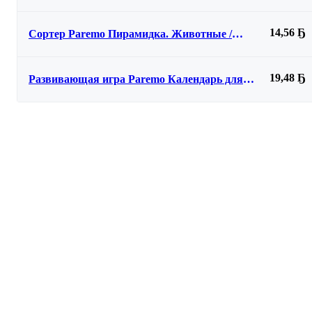
PE720-56
14,56 Ҕ
Сортер Paremo Пирамидка. Животные /
PE720-76
19,48 Ҕ
Развивающая игра Paremo Календарь для
мальчиков / PE720-152