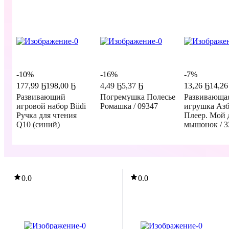
-10%
-16%
-7%
177
,
99 Ҕ
198,00 Ҕ
4
,
49 Ҕ
5,37 Ҕ
13
,
26 Ҕ
14,26
Развивающий
Погремушка Полесье
Развивающа
игровой набор Biidi
Ромашка / 09347
игрушка Аз
Ручка для чтения
Плеер. Мой 
Q10 (синий)
мышонок / 3
В корзину
В корзину
В корзин
0.0
0.0