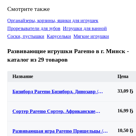
Смотрите также
Органайзеры, корзины, ящики для игрушек
Прорезыватели для зубов
Игрушки для ванной
Соски, пустышки
Карусельки
Мягкие игрушки
Развивающие игрушки Paremo в г. Минск -
каталог из 29 товаров
Название
Цена
33,09 Ҕ
Бизиборд Paremo Бизиборд. Динозавр /
PE720-199
16,99 Ҕ
Сортер Paremo Сортер. Африканские
животные / PE720-158
10,50 Ҕ
Развивающая игра Paremo Пришельцы /