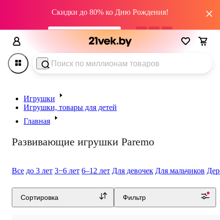
Скидки до 80% ко Дню Рождения!
промокод HAPPY22
0
дн
05
:
02
:
21
Игрушки
Игрушки, товары для детей
Главная
Развивающие игрушки Paremo
Все
до 3 лет
3−6 лет
6–12 лет
Для девочек
Для мальчиков
Дер
Сортировка
Фильтр
Как развивать ребенка от 1 года: развивающие
игрушки