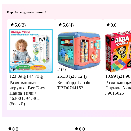
Играйте с удовольствием!
5.0
(
3
)
5.0
(
4
)
0.0
-16%
-10%
-50%
123
,
39 Ҕ
147,70 Ҕ
25
,
33 Ҕ
28,12 Ҕ
10
,
99 Ҕ
21,98
Развивающая
Бизиборд Labalu
Развивающая
игрушка BertToys
TBD0744152
Эврики Акв
Панда Тичи /
/ 9615025
4630017947362
(белый)
В корзину
В корзину
В корзин
0.0
0.0