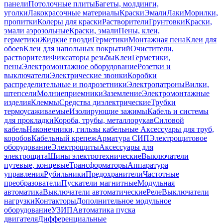
панели
Потолочные плиты
Багеты, молдинги,
уголки
Лакокрасочные материалы
Краски
Эмали
Лаки
Морилки,
пропитки
Колеры для краски
Растворители
Грунтовки
Краски,
эмали аэрозольные
Краски, эмали
Пены, клеи,
герметики
Жидкие гвозди
Герметики
Монтажная пена
Клеи для
обоев
Клеи для напольных покрытий
Очистители,
растворители
Фиксаторы резьбы
Клеи
Герметики,
пены
Электромонтажное оборудование
Розетки и
выключатели
Электрические звонки
Коробки
распределительные и подрозетники
Электропатроны
Вилки,
штепсели
Молниеприемники
Заземление
Электромонтажные
изделия
Клеммы
Средства диэлектрические
Трубки
термоусаживаемые
Изолирующие зажимы
Кабель и системы
для прокладки
Короба, трубы, металлорукав
Силовой
кабель
Наконечники, гильзы кабельные
Аксессуары для труб,
коробов
Кабельный крепеж
Арматура СИП
Электрощитовое
оборудование
Электрощиты
Аксессуары для
электрощита
Шины электротехнические
Выключатели
путевые, концевые
Трансформаторы
Аппаратура
управления
Рубильники
Предохранители
Частотные
преобразователи
Пускатели магнитные
Модульная
автоматика
Выключатели автоматические
Реле
Выключатели
нагрузки
Контакторы
Дополнительное модульное
оборудование
УЗИП
Автоматика пуска
двигателя
Дифференциальные