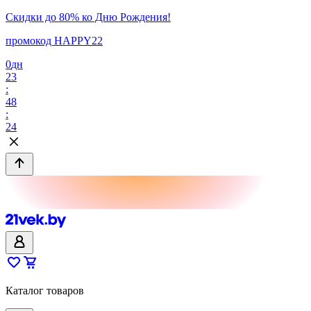
Скидки до 80% ко Дню Рождения!
промокод HAPPY22
0
дн
23
:
48
:
24
Каталог товаров