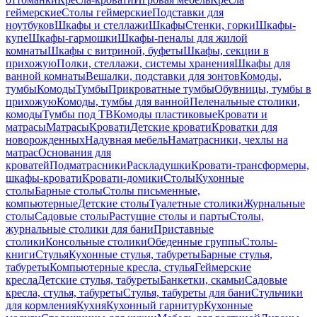
геймерские
Столы геймерские
Подставки для
ноутбуков
Шкафы и стеллажи
Шкафы
Стенки, горки
Шкафы-
купе
Шкафы-гармошки
Шкафы-пеналы для жилой
комнаты
Шкафы с витриной, буфеты
Шкафы, секции в
прихожую
Полки, стеллажи, системы хранения
Шкафы для
ванной комнаты
Вешалки, подставки для зонтов
Комоды,
тумбы
Комоды
Тумбы
Прикроватные тумбы
Обувницы, тумбы в
прихожую
Комоды, тумбы для ванной
Пеленальные столики,
комоды
Тумбы под ТВ
Комоды пластиковые
Кровати и
матрасы
Матрасы
Кровати
Детские кровати
Кроватки для
новорожденных
Надувная мебель
Наматрасники, чехлы на
матрас
Основания для
кроватей
Подматрасники
Раскладушки
Кровати-трансформеры,
шкафы-кровати
Кровати-домики
Столы
Кухонные
столы
Барные столы
Столы письменные,
компьютерные
Детские столы
Туалетные столики
Журнальные
столы
Садовые столы
Растущие столы и парты
Столы,
журнальные столики для бани
Приставные
столики
Консольные столики
Обеденные группы
Столы-
книги
Стулья
Кухонные стулья, табуреты
Барные стулья,
табуреты
Компьютерные кресла, стулья
Геймерские
кресла
Детские стулья, табуреты
Банкетки, скамьи
Садовые
кресла, стулья, табуреты
Стулья, табуреты для бани
Стульчики
для кормления
Кухня
Кухонный гарнитур
Кухонные