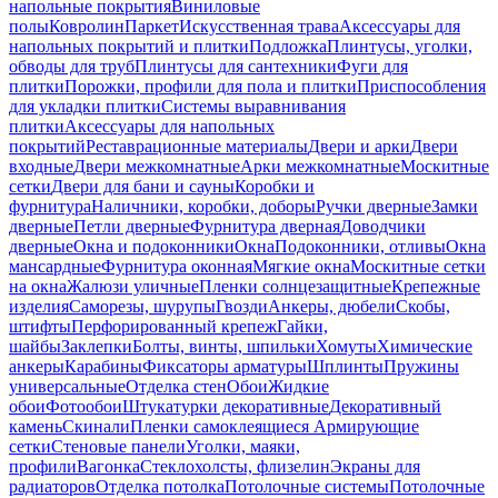
напольные покрытия
Виниловые
полы
Ковролин
Паркет
Искусственная трава
Аксессуары для
напольных покрытий и плитки
Подложка
Плинтусы, уголки,
обводы для труб
Плинтусы для сантехники
Фуги для
плитки
Порожки, профили для пола и плитки
Приспособления
для укладки плитки
Системы выравнивания
плитки
Аксессуары для напольных
покрытий
Реставрационные материалы
Двери и арки
Двери
входные
Двери межкомнатные
Арки межкомнатные
Москитные
сетки
Двери для бани и сауны
Коробки и
фурнитура
Наличники, коробки, доборы
Ручки дверные
Замки
дверные
Петли дверные
Фурнитура дверная
Доводчики
дверные
Окна и подоконники
Окна
Подоконники, отливы
Окна
мансардные
Фурнитура оконная
Мягкие окна
Москитные сетки
на окна
Жалюзи уличные
Пленки солнцезащитные
Крепежные
изделия
Саморезы, шурупы
Гвозди
Анкеры, дюбели
Скобы,
штифты
Перфорированный крепеж
Гайки,
шайбы
Заклепки
Болты, винты, шпильки
Хомуты
Химические
анкеры
Карабины
Фиксаторы арматуры
Шплинты
Пружины
универсальные
Отделка стен
Обои
Жидкие
обои
Фотообои
Штукатурки декоративные
Декоративный
камень
Скинали
Пленки самоклеящиеся
Армирующие
сетки
Стеновые панели
Уголки, маяки,
профили
Вагонка
Стеклохолсты, флизелин
Экраны для
радиаторов
Отделка потолка
Потолочные системы
Потолочные