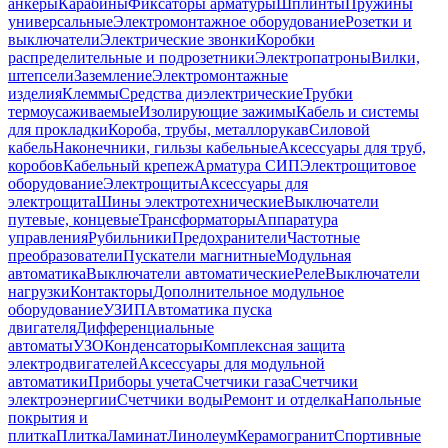
анкеры
Карабины
Фиксаторы арматуры
Шплинты
Пружины
универсальные
Электромонтажное оборудование
Розетки и
выключатели
Электрические звонки
Коробки
распределительные и подрозетники
Электропатроны
Вилки,
штепсели
Заземление
Электромонтажные
изделия
Клеммы
Средства диэлектрические
Трубки
термоусаживаемые
Изолирующие зажимы
Кабель и системы
для прокладки
Короба, трубы, металлорукав
Силовой
кабель
Наконечники, гильзы кабельные
Аксессуары для труб,
коробов
Кабельный крепеж
Арматура СИП
Электрощитовое
оборудование
Электрощиты
Аксессуары для
электрощита
Шины электротехнические
Выключатели
путевые, концевые
Трансформаторы
Аппаратура
управления
Рубильники
Предохранители
Частотные
преобразователи
Пускатели магнитные
Модульная
автоматика
Выключатели автоматические
Реле
Выключатели
нагрузки
Контакторы
Дополнительное модульное
оборудование
УЗИП
Автоматика пуска
двигателя
Дифференциальные
автоматы
УЗО
Конденсаторы
Комплексная защита
электродвигателей
Аксессуары для модульной
автоматики
Приборы учета
Счетчики газа
Счетчики
электроэнергии
Счетчики воды
Ремонт и отделка
Напольные
покрытия и
плитка
Плитка
Ламинат
Линолеум
Керамогранит
Спортивные