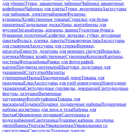
для уборки
Турки, заварочные чайники
Чайники заварочные,
кофейники
Чайники для плиты
Турки, молочники
Аксессуары
для чайников, электрочайников
Фильтры-
кувшины
Хозяйственные товары
Сушилки для белья,
прищепки
Гладильные доски
Урны, контейнеры для
мусора
Органайзеры, корзины, ящики
Туалетная бумага,
бумажные полотенца
Салфетки, мочалки, губки, мусорные
пакеты
Фольга, пленка, пакеты
Упаковочная тара
Аксессуары
для глажения
Аксессуары для стирки
Веревки,
шпагаты
Емкости, дозаторы для моющих средств
Вешалки-
плечики
Мешки хозяйственные
Сувениры
Копилки
Картины,
постеры
Фотоальбомы
Рамки для фотографий,
картин
Предметы интерьера
Шкатулки, подставки для
украшений
Статуэтки
Магниты
сувенирные
Иконы
Праздничный декор
Товары для
праздника
Елки
Аксессуары для елей новогодних
Новогодние
украшения
Светодиодные гирлянды, декорации
Светодиодные
фигуры, игрушки
Временные
татуировки
Фотобутафория
Товары для
маскарада
Подарки
Подарки, подарочные наборы
Подарочные
наборы косметики для лица и тела
Наборы для
бритья
Оформление подарков
Сантехника и
водоснабжение
Сантехника
Душевые кабины, поддоны,
двери
Ванны
Унитазы
Умывальники
Умывальники со
смесителями
Смесители
Душевые панели,