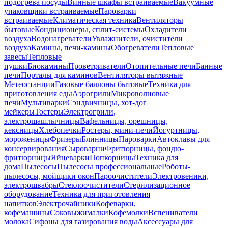
подогрева посуды
Винные шкафы встраиваемые
Вакуумные
упаковщики встраиваемые
Пароварки
встраиваемые
Климатическая техника
Вентиляторы
бытовые
Кондиционеры, сплит-системы
Охладители
воздуха
Водонагреватели
Увлажнители, очистители
воздуха
Камины, печи-камины
Обогреватели
Тепловые
завесы
Тепловые
пушки
Биокамины
Проветриватели
Отопительные печи
Банные
печи
Порталы для каминов
Вентиляторы вытяжные
Метеостанции
Газовые баллоны бытовые
Техника для
приготовления еды
Аэрогрили
Микроволновые
печи
Мультиварки
Сэндвичницы, хот-дог
мейкеры
Тостеры
Электрогрили,
электрошашлычницы
Вафельницы, орешницы,
кексницы
Хлебопечки
Ростеры, мини-печи
Йогуртницы,
мороженицы
Фризеры
Блинницы
Пароварки
Автоклавы для
консервирования
Сыроварни
Фритюрницы, фондю-
фритюрницы
Яйцеварки
Попкорницы
Техника для
дома
Пылесосы
Пылесосы профессиональные
Роботы-
пылесосы, мойщики окон
Пароочистители
Электровеники,
электрошвабры
Стеклоочистители
Стерилизационное
оборудование
Техника для приготовления
напитков
Электрочайники
Кофеварки,
кофемашины
Соковыжималки
Кофемолки
Вспениватели
молока
Сифоны для газирования воды
Аксессуары для