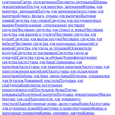
газетницы
Свечи, подсвечники
Предметы интерьера
Ширмы
декоративные
Посуда для выпечки, запекания
Формы для
выпечки, запекания
Посуда для запекания
Аксессуары для
выпечки
Бумага, фольга, рукава для выпечки
Бытовая
химия
Средства для стирки
Средства для посудомоечных
машин
Универсальные, специальные чистящие
средства
Чистящие средства для стекол и зеркал
Чистящие
средства для ванной и туалета
Чистящие средства для
кухни
Средства для мытья посуды
Чистящие средства для
мебели
Чистящие средства для напольных покрытий и
ковров
Средства для ухода за техникой
Освежители
воздуха
Средства от насекомых
Средства ухода за
одеждой
Средства ухода за обувью
Дезинфицирующие
средства
Аксессуары для бара
Сервировка для
напитков
Аксессуары для хранения напитков
Аксессуары для
приготовления коктейлей
Аксессуары для охлаждения
напитков
Наборы для бара, мини-бары
Штопоры, открывалки
для бутылок
Домашний текстиль
Подушки для
сна
Одеяла
Комплекты постельных
принадлежностей
Постельное белье
Пледы,
покрывала
Полотенца
Скатерти
Подушки декоративные
Маски,
беруши для сна
Наполнители для домашнего
текстиля
Ткани
Кухонные ножи, аксессуары
Ножи
Аксессуары
для кухонных ножей
Ножеточки и комплектующие
Ковры и
напольные покрытия
Ковры, циновки, шкуры
Ковры,