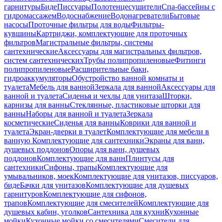
гарнитуры
Биде
Писсуары
Полотенцесушители
Спа-бассейны с
гидромассажем
Водоснабжение
Водонагреватели
Бытовые
насосы
Проточные фильтры для воды
Фильтры-
кувшины
Картриджи, комплектующие для проточных
фильтров
Магистральные фильтры, системы
сантехнические
Аксессуары для магистральных фильтров,
систем сантехнических
Трубы полипропиленовые
Фитинги
полипропиленовые
Расширительные баки,
гидроаккумуляторы
Обустройство ванной комнаты и
туалета
Мебель для ванной
Зеркала для ванной
Аксессуары для
ванной и туалета
Сиденья и чехлы для унитаза
Шторки,
карнизы для ванны
Стеклянные, пластиковые шторки для
ванны
Наборы для ванной и туалета
Зеркала
косметические
Сиденья для ванны
Коврики для ванной и
туалета
Экран-дверки в туалет
Комплектующие для мебели в
ванную
Комплектующие для сантехники
Экраны для ванн,
душевых поддонов
Опоры для ванн, душевых
поддонов
Комплектующие для ванн
Плинтусы для
сантехники
Сифоны, трапы
Комплектующие для
умывальников, моек
Комплектующие для унитазов, писсуаров,
биде
Бачки для унитазов
Комплектующие для душевых
гарнитуров
Комплектующие для сифонов,
трапов
Комплектующие для смесителей
Комплектующие для
душевых кабин, уголков
Сантехника для кухни
Кухонные
мойки
Кухонные мойки со смесителями
Смесители для