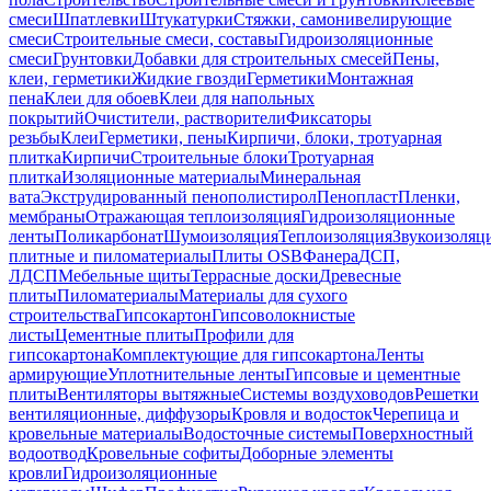
смеси
Шпатлевки
Штукатурки
Стяжки, самонивелирующие
смеси
Строительные смеси, составы
Гидроизоляционные
смеси
Грунтовки
Добавки для строительных смесей
Пены,
клеи, герметики
Жидкие гвозди
Герметики
Монтажная
пена
Клеи для обоев
Клеи для напольных
покрытий
Очистители, растворители
Фиксаторы
резьбы
Клеи
Герметики, пены
Кирпичи, блоки, тротуарная
плитка
Кирпичи
Строительные блоки
Тротуарная
плитка
Изоляционные материалы
Минеральная
вата
Экструдированный пенополистирол
Пенопласт
Пленки,
мембраны
Отражающая теплоизоляция
Гидроизоляционные
ленты
Поликарбонат
Шумоизоляция
Теплоизоляция
Звукоизоляц
плитные и пиломатериалы
Плиты OSB
Фанера
ДСП,
ЛДСП
Мебельные щиты
Террасные доски
Древесные
плиты
Пиломатериалы
Материалы для сухого
строительства
Гипсокартон
Гипсоволокнистые
листы
Цементные плиты
Профили для
гипсокартона
Комплектующие для гипсокартона
Ленты
армирующие
Уплотнительные ленты
Гипсовые и цементные
плиты
Вентиляторы вытяжные
Системы воздуховодов
Решетки
вентиляционные, диффузоры
Кровля и водосток
Черепица и
кровельные материалы
Водосточные системы
Поверхностный
водоотвод
Кровельные софиты
Доборные элементы
кровли
Гидроизоляционные