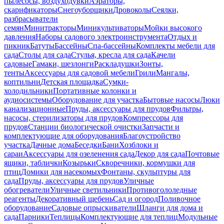
пылесосы, воздуходувки
Аэраторы,
скарификаторы
Снегоуборщики
Дровоколы
Сеялки,
разбрасыватели
семян
Минитракторы
Миникультиваторы
Мойки высокого
давления
Наборы садового электроинструмента
Отдых и
пикник
Батуты
Бассейны
Спа-бассейны
Комплекты мебели для
сада
Столы для сада
Стулья, кресла для сада
Качели
садовые
Гамаки, шезлонги
Раскладушки
Зонты,
тенты
Аксессуары для садовой мебели
Грили
Мангалы,
коптильни
Детская площадка
Сумки-
холодильники
Портативные колонки и
аудиосистемы
Оборудование для участка
Бытовые насосы
Люки
канализационные
Пруды, аксессуары для прудов
Фильтры,
насосы, стерилизаторы для прудов
Компрессоры для
прудов
Станции биологической очистки
Запчасти и
комплектующие для оборудования
Благоустройство
участка
Дачные дома
Беседки
Бани
Хозблоки и
сараи
Аксессуары для озеленения сада
Декор для сада
Почтовые
ящики, таблички
Козырьки
Скворечники, кормушки для
птиц
Домики для насекомых
Фонтаны, скульптуры для
сада
Пруды, аксессуары для прудов
Уличные
обогреватели
Уличные светильники
Противогололедные
реагенты
Декоративный щебень
Сад и огород
Поливочное
оборудование
Садовые опрыскиватели
Шланги для дома и
сада
Парники
Теплицы
Комплектующие для теплиц
Модульные