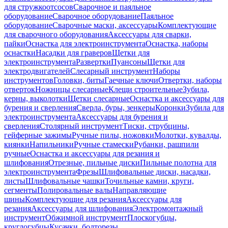
для стружкоотсосов
Сварочное и паяльное
оборудование
Сварочное оборудование
Паяльное
оборудование
Сварочные маски, аксессуары
Комплектующие
для сварочного оборудования
Аксессуары для сварки,
пайки
Оснастка для электроинструмента
Оснастка, наборы
оснастки
Насадки для граверов
Щетки для
электроинструмента
Развертки
Пуансоны
Щетки для
электродвигателей
Слесарный инструмент
Наборы
инструментов
Головки, биты
Гаечные ключи
Отвертки, наборы
отверток
Ножницы слесарные
Клещи строительные
Зубила,
керны, выколотки
Щетки слесарные
Оснастка и аксессуары для
бурения и сверления
Сверла, буры, зенкеры
Коронки
Зубила для
электроинструмента
Аксессуары для бурения и
сверления
Столярный инструмент
Тиски, струбцины,
гейферные зажимы
Ручные пилы, ножовки
Молотки, кувалды,
киянки
Напильники
Ручные стамески
Рубанки, рашпили
ручные
Оснастка и аксессуары для резания и
шлифования
Отрезные, пильные диски
Пильные полотна для
электроинструмента
Фрезы
Шлифовальные диски, насадки,
листы
Шлифовальные чашки
Точильные камни, круги,
сегменты
Полировальные валы
Направляющие
шины
Комплектующие для резания
Аксессуары для
резания
Аксессуары для шлифования
Электромонтажный
инструмент
Обжимной инструмент
Плоскогубцы,
круглогубцы
Кусачки, болторезы,