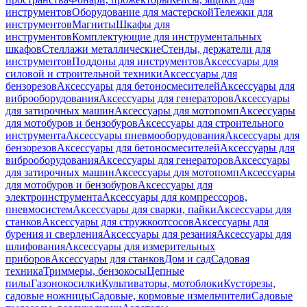
инструментов
Оборудование для мастерской
Тележки для
инструментов
Магниты
Шкафы для
инструментов
Комплектующие для инструментальных
шкафов
Стеллажи металлические
Стенды, держатели для
инструментов
Поддоны для инструментов
Аксессуары для
силовой и строительной техники
Аксессуары для
бензорезов
Аксессуары для бетоносмесителей
Аксессуары для
виброоборудования
Аксессуары для генераторов
Аксессуары
для затирочных машин
Аксессуары для мотопомп
Аксессуары
для мотобуров и бензобуров
Аксессуары для строительного
инструмента
Аксессуары пневмооборудования
Аксессуары для
бензорезов
Аксессуары для бетоносмесителей
Аксессуары для
виброоборудования
Аксессуары для генераторов
Аксессуары
для затирочных машин
Аксессуары для мотопомп
Аксессуары
для мотобуров и бензобуров
Аксессуары для
электроинструмента
Аксессуары для компрессоров,
пневмосистем
Аксессуары для сварки, пайки
Аксессуары для
станков
Аксессуары для стружкоотсосов
Аксессуары для
бурения и сверления
Аксессуары для резания
Аксессуары для
шлифования
Аксессуары для измерительных
приборов
Аксессуары для станков
Дом и сад
Садовая
техника
Триммеры, бензокосы
Цепные
пилы
Газонокосилки
Культиваторы, мотоблоки
Кусторезы,
садовые ножницы
Садовые, кормовые измельчители
Садовые