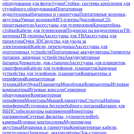
оборудования для фотостудии
Стойки, системы крепления для
студийного оборудования
Портативная
аудиотехника
Наушники и гарнитуры
Портативные колонки,
акустика
Умные колонки
MP3-плееры
Диктофоны
CD-
проигрыватели
Аксессуары для телевизоров
Кронштейны,
стойки
Кабели для телевизоров
Подписки на видеосервисы
ТВ-
антенны
ТВ-тюнеры
Аксессуары для ТВ
Аксессуары для
проектора
Очки 3D
Средства для ухода за
электроникой
Кабели, переходники
Аксессуары для
портативных устройств
Портативные аккумуляторы
Элементы
питания, зарядные устройства
Аккумуляторные
батареи
Держатели, док-станции
Аксессуары для планшетов,
смартфонов
Кабели для телефонов, планшетов
Зарядные
устройства для телефонов, планшетов
Компьютеры и
периферия
Компьютерная
техника
Ноутбуки
Планшеты
Моноблоки
Компьютеры
Игровые
компьютеры
Игровые консоли
Серверное
оборудование
Компьютерная
периферия
Мониторы
Мыши
Клавиатуры
Стилусы
Наборы
периферии
Источники бесперебойного питания
Батареи для
ИБП
Стабилизаторы напряжения
Инверторы
напряжения
Сетевые фильтры, удлинители
Веб-
камеры
Игровые контроллеры
Мультимедиа
акустика
Наушники и гарнитуры
Компьютерные кабели,
переходники
Зарядные, аккумуляторы
Док-станции,