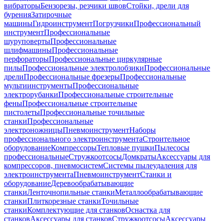
вибраторы
Бензорезы, резчики швов
Стойки, дрели для
бурения
Затирочные
машины
Гидроинструмент
Погрузчики
Профессиональный
инструмент
Профессиональные
шуруповерты
Профессиональные
шлифмашины
Профессиональные
перфораторы
Профессиональные циркулярные
пилы
Профессиональные электролобзики
Профессиональные
дрели
Профессиональные фрезеры
Профессиональные
мультиинструменты
Профессиональные
электрорубанки
Профессиональные строительные
фены
Профессиональные строительные
пистолеты
Профессиональные точильные
станки
Профессиональные
электроножницы
Пневмоинструмент
Наборы
профессионального электроинструмента
Строительное
оборудование
Компрессоры
Тепловые пушки
Пылесосы
профессиональные
Стружкоотсосы
Домкраты
Аксессуары для
компрессоров, пневмосистем
Системы пылеудаления для
электроинструмента
Пневмоинструмент
Станки и
оборудование
Деревообрабатывающие
станки
Ленточнопильные станки
Металлообрабатывающие
станки
Плиткорезные станки
Точильные
станки
Комплектующие для станков
Оснастка для
станков
Аксессуары для станков
Стружкоотсосы
Аксессуары