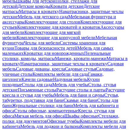
мебель
Шкафы для детской
Полки, стеллажи для
детской
Детские комоды
Кровати детские
Детские
матрасы
Матрасы в кроватку
Наматрасники, защитные чехлы
детские
Мебель для детского сада
Мебельная фурнитура и
аксессуары
Комплектующие для столов
Комплектующие для
стульев
Комплектующие для кроватей и кроваток
Аксессуары
для мебели
Комплектующие для мягкой
мебели
Комплектующие для корпусной мебели
Мебельная
фурнитура
Чехлы для мебели
Системы хранения для
кухни
Товары для безопасности детей
Мебель для самых
маленьких
Кроватки для новорожденных
Пеленальные
столики, комоды, матрасы
Манежи, кровати-манежи
Матрасы в
кроватку
Наматрасники, защитные чехлы в кроватку
Садовая
мебель
Садовые диваны, кресла
Садовые стулья
Садовые,
уличные столы
Комплекты мебели для сада
Гамаки,
шезлонги
Качели садовые
Надувная мебель
Кухни
походные
Столы для сада
Мебель для учебы
Столы, стулья
детские
Письменные столы
Растущие столы и парты
Растущие
кресла и стулья для учебы
Мебель для бани и сауны
Стулья,
табуретки, подставки для бани
Скамьи для бани
Столы для
бани
Журнальные столики для бани
Мебель для кабинета и
офиса
Столы офисные, компьютерные
Кресла, стулья для
офиса
Мягкая мебель для офиса
Шкафы офисные
Стеллажи,
полки для документов
Офисные тумбы
Комплекты мебели для
кабинета
Мебель для лоджии и балкона
Комплекты мебели для