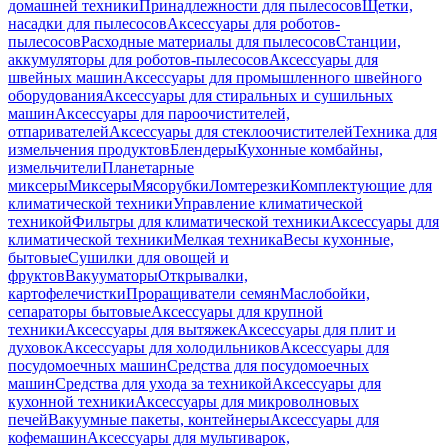
домашней техники
Принадлежности для пылесосов
Щетки,
насадки для пылесосов
Аксессуары для роботов-
пылесосов
Расходные материалы для пылесосов
Станции,
аккумуляторы для роботов-пылесосов
Аксессуары для
швейных машин
Аксессуары для промышленного швейного
оборудования
Аксессуары для стиральных и сушильных
машин
Аксессуары для пароочистителей,
отпаривателей
Аксессуары для стеклоочистителей
Техника для
измельчения продуктов
Блендеры
Кухонные комбайны,
измельчители
Планетарные
миксеры
Миксеры
Мясорубки
Ломтерезки
Комплектующие для
климатической техники
Управление климатической
техникой
Фильтры для климатической техники
Аксессуары для
климатической техники
Мелкая техника
Весы кухонные,
бытовые
Сушилки для овощей и
фруктов
Вакууматоры
Открывалки,
картофелечистки
Проращиватели семян
Маслобойки,
сепараторы бытовые
Аксессуары для крупной
техники
Аксессуары для вытяжек
Аксессуары для плит и
духовок
Аксессуары для холодильников
Аксессуары для
посудомоечных машин
Средства для посудомоечных
машин
Средства для ухода за техникой
Аксессуары для
кухонной техники
Аксессуары для микроволновых
печей
Вакуумные пакеты, контейнеры
Аксессуары для
кофемашин
Аксессуары для мультиварок,