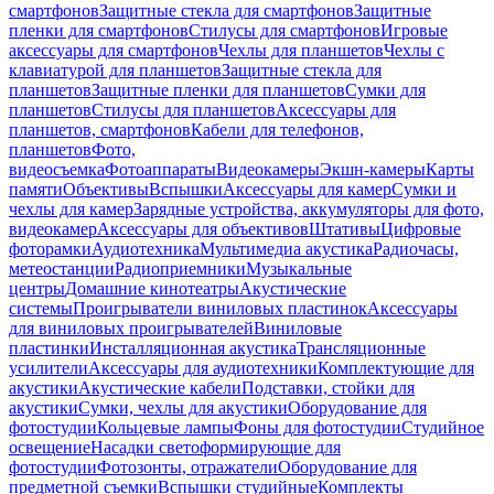
смартфонов
Защитные стекла для смартфонов
Защитные
пленки для смартфонов
Стилусы для смартфонов
Игровые
аксессуары для смартфонов
Чехлы для планшетов
Чехлы с
клавиатурой для планшетов
Защитные стекла для
планшетов
Защитные пленки для планшетов
Сумки для
планшетов
Стилусы для планшетов
Аксессуары для
планшетов, смартфонов
Кабели для телефонов,
планшетов
Фото,
видеосъемка
Фотоаппараты
Видеокамеры
Экшн-камеры
Карты
памяти
Объективы
Вспышки
Аксессуары для камер
Сумки и
чехлы для камер
Зарядные устройства, аккумуляторы для фото,
видеокамер
Аксессуары для объективов
Штативы
Цифровые
фоторамки
Аудиотехника
Мультимедиа акустика
Радиочасы,
метеостанции
Радиоприемники
Музыкальные
центры
Домашние кинотеатры
Акустические
системы
Проигрыватели виниловых пластинок
Аксессуары
для виниловых проигрывателей
Виниловые
пластинки
Инсталляционная акустика
Трансляционные
усилители
Аксессуары для аудиотехники
Комплектующие для
акустики
Акустические кабели
Подставки, стойки для
акустики
Сумки, чехлы для акустики
Оборудование для
фотостудии
Кольцевые лампы
Фоны для фотостудии
Студийное
освещение
Насадки светоформирующие для
фотостудии
Фотозонты, отражатели
Оборудование для
предметной съемки
Вспышки студийные
Комплекты