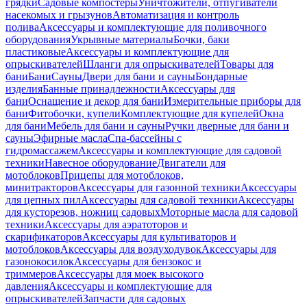
грядки
Садовые компостеры
Уничтожители, отпугиватели
насекомых и грызунов
Автоматизация и контроль
полива
Аксессуары и комплектующие для поливочного
оборудования
Укрывные материалы
Бочки, баки
пластиковые
Аксессуары и комплектующие для
опрыскивателей
Шланги для опрыскивателей
Товары для
бани
Бани
Сауны
Двери для бани и сауны
Бондарные
изделия
Банные принадлежности
Аксессуары для
бани
Оснащение и декор для бани
Измерительные приборы для
бани
Фитобочки, купели
Комплектующие для купелей
Окна
для бани
Мебель для бани и сауны
Ручки дверные для бани и
сауны
Эфирные масла
Спа-бассейны с
гидромассажем
Аксессуары и комплектующие для садовой
техники
Навесное оборудование
Двигатели для
мотоблоков
Прицепы для мотоблоков,
минитракторов
Аксессуары для газонной техники
Аксессуары
для цепных пил
Аксессуары для садовой техники
Аксессуары
для кусторезов, ножниц садовых
Моторные масла для садовой
техники
Аксессуары для аэратоторов и
скарификаторов
Аксессуары для культиваторов и
мотоблоков
Аксессуары для воздуходувок
Аксессуары для
газонокосилок
Аксессуары для бензокос и
триммеров
Аксессуары для моек высокого
давления
Аксессуары и комплектующие для
опрыскивателей
Запчасти для садовых