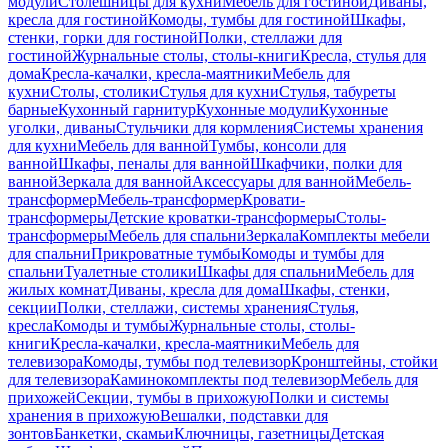
модули
Столешницы для кухни
Мебель для гостиной
Диваны,
кресла для гостиной
Комоды, тумбы для гостиной
Шкафы,
стенки, горки для гостиной
Полки, стеллажи для
гостиной
Журнальные столы, столы-книги
Кресла, стулья для
дома
Кресла-качалки, кресла-маятники
Мебель для
кухни
Столы, столики
Стулья для кухни
Стулья, табуреты
барные
Кухонный гарнитур
Кухонные модули
Кухонные
уголки, диваны
Стульчики для кормления
Системы хранения
для кухни
Мебель для ванной
Тумбы, консоли для
ванной
Шкафы, пеналы для ванной
Шкафчики, полки для
ванной
Зеркала для ванной
Аксессуары для ванной
Мебель-
трансформер
Мебель-трансформер
Кровати-
трансформеры
Детские кроватки-трансформеры
Столы-
трансформеры
Мебель для спальни
Зеркала
Комплекты мебели
для спальни
Прикроватные тумбы
Комоды и тумбы для
спальни
Туалетные столики
Шкафы для спальни
Мебель для
жилых комнат
Диваны, кресла для дома
Шкафы, стенки,
секции
Полки, стеллажи, системы хранения
Стулья,
кресла
Комоды и тумбы
Журнальные столы, столы-
книги
Кресла-качалки, кресла-маятники
Мебель для
телевизора
Комоды, тумбы под телевизор
Кронштейны, стойки
для телевизора
Каминокомплекты под телевизор
Мебель для
прихожей
Секции, тумбы в прихожую
Полки и системы
хранения в прихожую
Вешалки, подставки для
зонтов
Банкетки, скамьи
Ключницы, газетницы
Детская