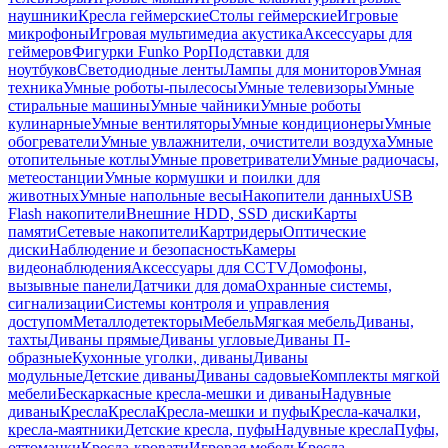
наушники
Кресла геймерские
Столы геймерские
Игровые
микрофоны
Игровая мультимедиа акустика
Аксессуары для
геймеров
Фигурки Funko Pop
Подставки для
ноутбуков
Светодиодные ленты
Лампы для мониторов
Умная
техника
Умные роботы-пылесосы
Умные телевизоры
Умные
стиральные машины
Умные чайники
Умные роботы
кулинарные
Умные вентиляторы
Умные кондиционеры
Умные
обогреватели
Умные увлажнители, очистители воздуха
Умные
отопительные котлы
Умные проветриватели
Умные радиочасы,
метеостанции
Умные кормушки и поилки для
животных
Умные напольные весы
Накопители данных
USB
Flash накопители
Внешние HDD, SSD диски
Карты
памяти
Сетевые накопители
Картридеры
Оптические
диски
Наблюдение и безопасность
Камеры
видеонаблюдения
Аксессуары для CCTV
Домофоны,
вызывные панели
Датчики для дома
Охранные системы,
сигнализации
Системы контроля и управления
доступом
Металлодетекторы
Мебель
Мягкая мебель
Диваны,
тахты
Диваны прямые
Диваны угловые
Диваны П-
образные
Кухонные уголки, диваны
Диваны
модульные
Детские диваны
Диваны садовые
Комплекты мягкой
мебели
Бескаркасные кресла-мешки и диваны
Надувные
диваны
Кресла
Кресла
Кресла-мешки и пуфы
Кресла-качалки,
кресла-маятники
Детские кресла, пуфы
Надувные кресла
Пуфы,
оттоманки
Кресла-кровати
Игровая мебель
Кресла