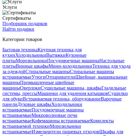
Услуги
Сертификаты
Подборщик подарков
Найти подарки
Категории товаров
Бытовая техника
Крупная техника для
кухни
Холодильники
Вытяжки
Кухонные
плиты
Морозильники
Посудомоечные машины
Настольные
плиты
Винные шкафы
Мини-холодильники
Техника для ухода
за одеждой
Стиральные машины
Стиральные машины
встраиваемые
Утюги
Отпариватели
Швейные, вышивальные
машины
Промышленные швейные
машины
Оверлоки
Сушильные машины, шкафы
Гладильные
системы, прессы
Машинки для удаления катышков
Сушилки
для обуви
Встраиваемая техника, оборудование
Варочные
панели
Духовые шкафы
Холодильники
встраиваемые
Посудомоечные машины
встраиваемые
Микроволновые печи
встраиваемые
Кофемашины встраиваемые
Комплекты
встраиваемой техники
Морозильники
встраиваемые
Измельчители пищевых отходов
Шкафы для