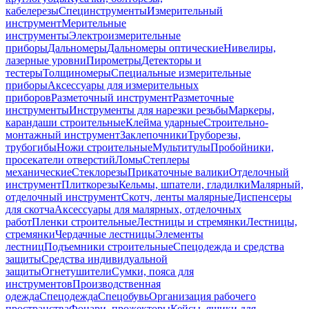
кабелерезы
Специнструменты
Измерительный
инструмент
Мерительные
инструменты
Электроизмерительные
приборы
Дальномеры
Дальномеры оптические
Нивелиры,
лазерные уровни
Пирометры
Детекторы и
тестеры
Толщиномеры
Специальные измерительные
приборы
Аксессуары для измерительных
приборов
Разметочный инструмент
Разметочные
инструменты
Инструменты для нарезки резьбы
Маркеры,
карандаши строительные
Клейма ударные
Строительно-
монтажный инструмент
Заклепочники
Труборезы,
трубогибы
Ножи строительные
Мультитулы
Пробойники,
просекатели отверстий
Ломы
Степлеры
механические
Стеклорезы
Прикаточные валики
Отделочный
инструмент
Плиткорезы
Кельмы, шпатели, гладилки
Малярный,
отделочный инструмент
Скотч, ленты малярные
Диспенсеры
для скотча
Аксессуары для малярных, отделочных
работ
Пленки строительные
Лестницы и стремянки
Лестницы,
стремянки
Чердачные лестницы
Элементы
лестниц
Подъемники строительные
Спецодежда и средства
защиты
Средства индивидуальной
защиты
Огнетушители
Сумки, пояса для
инструментов
Производственная
одежда
Спецодежда
Спецобувь
Организация рабочего
пространства
Фонари, прожекторы
Кейсы, ящики для