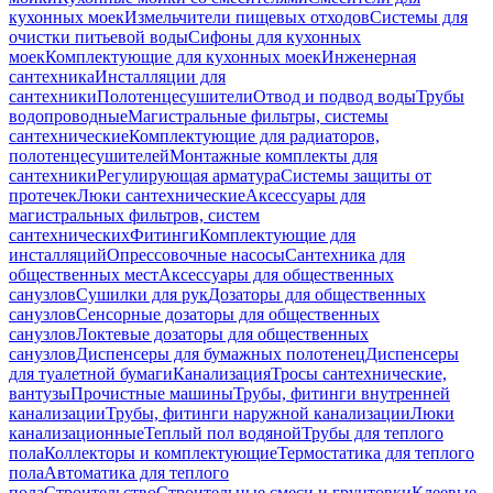
кухонных моек
Измельчители пищевых отходов
Системы для
очистки питьевой воды
Сифоны для кухонных
моек
Комплектующие для кухонных моек
Инженерная
сантехника
Инсталляции для
сантехники
Полотенцесушители
Отвод и подвод воды
Трубы
водопроводные
Магистральные фильтры, системы
сантехнические
Комплектующие для радиаторов,
полотенцесушителей
Монтажные комплекты для
сантехники
Регулирующая арматура
Системы защиты от
протечек
Люки сантехнические
Аксессуары для
магистральных фильтров, систем
сантехнических
Фитинги
Комплектующие для
инсталляций
Опрессовочные насосы
Сантехника для
общественных мест
Аксессуары для общественных
санузлов
Сушилки для рук
Дозаторы для общественных
санузлов
Сенсорные дозаторы для общественных
санузлов
Локтевые дозаторы для общественных
санузлов
Диспенсеры для бумажных полотенец
Диспенсеры
для туалетной бумаги
Канализация
Тросы сантехнические,
вантузы
Прочистные машины
Трубы, фитинги внутренней
канализации
Трубы, фитинги наружной канализации
Люки
канализационные
Теплый пол водяной
Трубы для теплого
пола
Коллекторы и комплектующие
Термостатика для теплого
пола
Автоматика для теплого
пола
Строительство
Строительные смеси и грунтовки
Клеевые