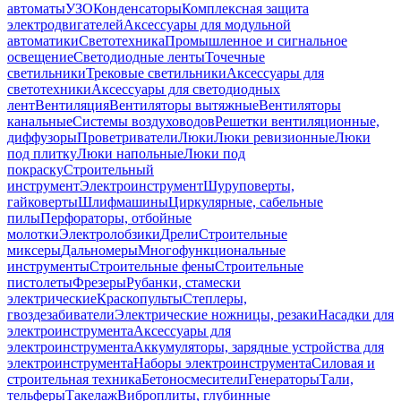
автоматы
УЗО
Конденсаторы
Комплексная защита
электродвигателей
Аксессуары для модульной
автоматики
Светотехника
Промышленное и сигнальное
освещение
Светодиодные ленты
Точечные
светильники
Трековые светильники
Аксессуары для
светотехники
Аксессуары для светодиодных
лент
Вентиляция
Вентиляторы вытяжные
Вентиляторы
канальные
Системы воздуховодов
Решетки вентиляционные,
диффузоры
Проветриватели
Люки
Люки ревизионные
Люки
под плитку
Люки напольные
Люки под
покраску
Строительный
инструмент
Электроинструмент
Шуруповерты,
гайковерты
Шлифмашины
Циркулярные, сабельные
пилы
Перфораторы, отбойные
молотки
Электролобзики
Дрели
Строительные
миксеры
Дальномеры
Многофункциональные
инструменты
Строительные фены
Строительные
пистолеты
Фрезеры
Рубанки, стамески
электрические
Краскопульты
Степлеры,
гвоздезабиватели
Электрические ножницы, резаки
Насадки для
электроинструмента
Аксессуары для
электроинструмента
Аккумуляторы, зарядные устройства для
электроинструмента
Наборы электроинструмента
Силовая и
строительная техника
Бетоносмесители
Генераторы
Тали,
тельферы
Такелаж
Виброплиты, глубинные