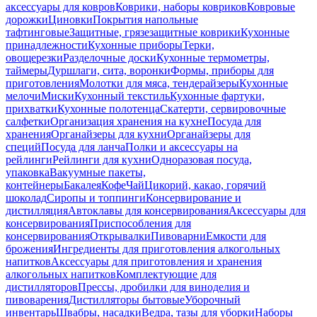
аксессуары для ковров
Коврики, наборы ковриков
Ковровые
дорожки
Циновки
Покрытия напольные
тафтинговые
Защитные, грязезащитные коврики
Кухонные
принадлежности
Кухонные приборы
Терки,
овощерезки
Разделочные доски
Кухонные термометры,
таймеры
Дуршлаги, сита, воронки
Формы, приборы для
приготовления
Молотки для мяса, тендерайзеры
Кухонные
мелочи
Миски
Кухонный текстиль
Кухонные фартуки,
прихватки
Кухонные полотенца
Скатерти, сервировочные
салфетки
Организация хранения на кухне
Посуда для
хранения
Органайзеры для кухни
Органайзеры для
специй
Посуда для ланча
Полки и аксессуары на
рейлинги
Рейлинги для кухни
Одноразовая посуда,
упаковка
Вакуумные пакеты,
контейнеры
Бакалея
Кофе
Чай
Цикорий, какао, горячий
шоколад
Сиропы и топпинги
Консервирование и
дистилляция
Автоклавы для консервирования
Аксессуары для
консервирования
Приспособления для
консервирования
Открывалки
Пивоварни
Емкости для
брожения
Ингредиенты для приготовления алкогольных
напитков
Аксессуары для приготовления и хранения
алкогольных напитков
Комплектующие для
дистилляторов
Прессы, дробилки для виноделия и
пивоварения
Дистилляторы бытовые
Уборочный
инвентарь
Швабры, насадки
Ведра, тазы для уборки
Наборы