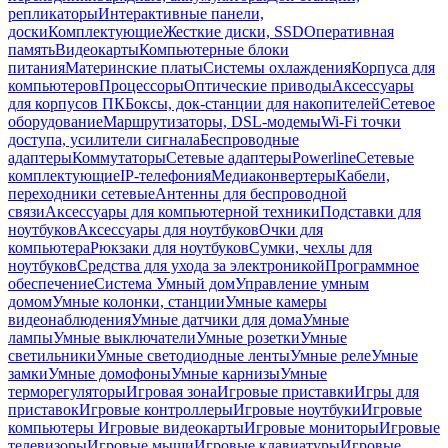
репликаторы
Интерактивные панели,
доски
Комплектующие
Жесткие диски, SSD
Оперативная
память
Видеокарты
Компьютерные блоки
питания
Материнские платы
Системы охлаждения
Корпуса для
компьютеров
Процессоры
Оптические приводы
Аксессуары
для корпусов ПК
Боксы, док-станции для накопителей
Сетевое
оборудование
Маршрутизаторы, DSL-модемы
Wi-Fi точки
доступа, усилители сигнала
Беспроводные
адаптеры
Коммутаторы
Сетевые адаптеры
Powerline
Сетевые
комплектующие
IP-телефония
Медиаконвертеры
Кабели,
переходники сетевые
Антенны для беспроводной
связи
Аксессуары для компьютерной техники
Подставки для
ноутбуков
Аксессуары для ноутбуков
Очки для
компьютера
Рюкзаки для ноутбуков
Сумки, чехлы для
ноутбуков
Средства для ухода за электроникой
Программное
обеспечение
Система Умный дом
Управление умным
домом
Умные колонки, станции
Умные камеры
видеонаблюдения
Умные датчики для дома
Умные
лампы
Умные выключатели
Умные розетки
Умные
светильники
Умные светодиодные ленты
Умные реле
Умные
замки
Умные домофоны
Умные карнизы
Умные
терморегуляторы
Игровая зона
Игровые приставки
Игры для
приставок
Игровые контроллеры
Игровые ноутбуки
Игровые
компьютеры
Игровые видеокарты
Игровые мониторы
Игровые
телевизоры
Игровые мыши
Игровые клавиатуры
Игровые