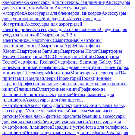
хлебопечек
Аксессуары для тостеров, сэндвичниц
Аксессуары
для кухонных комбайнов
Аксессуары для
мясорубок
Аксессуары для блендеров, миксеров
Аксессуары
для сушилок овощей и фруктов
Аксессуары для
йогуртниц
Аксессуары для аэрогрилей,
электрогрилей
Аксессуары для соковыжималок
Средства для
ухода за техникой
Смартфоны, ТВ и
электроника
Смартфоны
Смартфоны
Смартфоны
восстановленные
Смартфоны Apple
Смартфоны
Xiaomi
Смартфоны Samsung
Смартфоны Honor
Смартфоны
Huawei
Смартфоны POCO
Смартфоны Infinix
Смартфоны
Tecno
Смартфоны Realme
Смартфоны Samsung Galaxy S26
series
Кнопочные телефоны
Складные смартфоны
Телевизоры,
мониторы
Телевизоры
Мониторы
Мониторы-телевизоры
ТВ-
приставки и медиаплееры
Проекторы
Проекционные
экраны
Профессиональные дисплеи
Планшеты, электронные
книги
Планшеты
Электронные книги
Графические
планшеты
Блокноты электронные
Чехлы, бамперы для
планшетов
Аксессуары для планшетов,
смартфонов
Аксессуары для электронных книг
Смарт-часы,
аксессуары
Умные часы
Фитнес-браслеты
Умные часы
детские
Умные часы, фитнес-браслеты
Ремешки, аксессуары
для умных часов
Кабели для умных часов
Аксессуары для
смартфонов, планшетов
Зарядные устройства для телефонов,
планшетов
Чехлы, защитные стекла для телефонов
Чехлы для