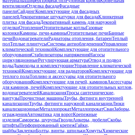
материалы
Шифер
Профнастил
Рулонная кровля
Кровельная
вентиляция
Отделка фасада
Фасадные
панели
Сайдинг
Комплектующие для фасадных
панелей
Декоративные штукатурки для фасада
Клинкерная
плитка для фасада
Декоративный камень для наружной
отделки
Отопление
Отопительные котлы
Газовые
колонки
Камины, печи-камины
Отопительные печи
Банные
печи
Водонагреватели
Радиаторы отопления, батареи
Теплый
пол
Теплые плинтусы
Системы антиобледенения
Управление
климатической техникой
Комплектующие для отопительного
оборудования
Стабилизаторы напряжения
Насосы
циркуляционные
Регулирующая арматура
Отвод и подвод
воды
Дымоходы и комплектующие
Управление климатической
техникой
Комплектующие для радиаторов
Комплектующие для
теплого пола
Топливо и аксессуары для отопительного
оборудования
Комплектующие для печей, каминов
Аксессуары
для каминов, печей
Комплектующие для отопительных котлов,
водонагревателей
Канализация
Тросы сантехнические,
вантузы
Прочистные машины
Трубы, фитинги внутренней
канализации
Трубы, фитинги наружной канализации
Люки
канализационные
Металлопрокат
Металлопрокат
Сваи
Заборы,
ограждения
Автоматика для ворот
Крепежные
изделия
Саморезы, шурупы
Гвозди
Анкеры, дюбели
Скобы,
штифты
Перфорированный крепеж
Гайки,
шайбы
Заклепки
Болты, винты, шпильки
Хомуты
Химические