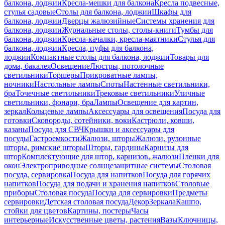
балкона, лоджии
Кресла-мешки для балкона
Кресла подвесные,
стулья садовые
Столы для балкона, лоджии
Шкафы для
балкона, лоджии
Дверцы жалюзийные
Системы хранения для
балкона, лоджии
Журнальные столы, столы-книги
Тумбы для
балкона, лоджии
Кресла-качалки, кресла-маятники
Стулья для
балкона, лоджии
Кресла, пуфы для балкона,
лоджии
Компактные столы для балкона, лоджии
Товары для
дома, бакалея
Освещение
Люстры, потолочные
светильники
Торшеры
Прикроватные лампы,
ночники
Настольные лампы
Споты
Настенные светильники,
бра
Точечные светильники
Трековые светильники
Уличные
светильники, фонари, бра
Лампы
Освещение для картин,
зеркал
Кольцевые лампы
Аксессуары для освещения
Посуда для
готовки
Сковороды, сотейники, воки
Кастрюли, ковши,
казаны
Посуда для СВЧ
Крышки и аксессуары для
посуды
Гастроемкости
Жалюзи, шторы
Жалюзи, рулонные
шторы, римские шторы
Шторы, гардины
Карнизы для
штор
Комплектующие для штор, карнизов, жалюзи
Пленки для
окон
Электроприводные солнцезащитные системы
Столовая
посуда, сервировка
Посуда для напитков
Посуда для горячих
напитков
Посуда для подачи и хранения напитков
Столовые
приборы
Столовая посуда
Посуда для сервировки
Предметы
сервировки
Детская столовая посуда
Декор
Зеркала
Кашпо,
стойки для цветов
Картины, постеры
Часы
интерьерные
Искусственные цветы, растения
Вазы
Ключницы,