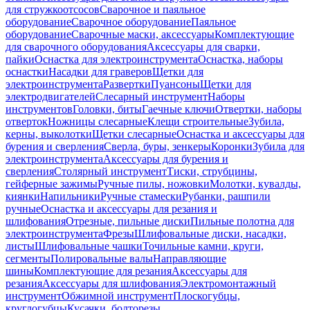
для стружкоотсосов
Сварочное и паяльное
оборудование
Сварочное оборудование
Паяльное
оборудование
Сварочные маски, аксессуары
Комплектующие
для сварочного оборудования
Аксессуары для сварки,
пайки
Оснастка для электроинструмента
Оснастка, наборы
оснастки
Насадки для граверов
Щетки для
электроинструмента
Развертки
Пуансоны
Щетки для
электродвигателей
Слесарный инструмент
Наборы
инструментов
Головки, биты
Гаечные ключи
Отвертки, наборы
отверток
Ножницы слесарные
Клещи строительные
Зубила,
керны, выколотки
Щетки слесарные
Оснастка и аксессуары для
бурения и сверления
Сверла, буры, зенкеры
Коронки
Зубила для
электроинструмента
Аксессуары для бурения и
сверления
Столярный инструмент
Тиски, струбцины,
гейферные зажимы
Ручные пилы, ножовки
Молотки, кувалды,
киянки
Напильники
Ручные стамески
Рубанки, рашпили
ручные
Оснастка и аксессуары для резания и
шлифования
Отрезные, пильные диски
Пильные полотна для
электроинструмента
Фрезы
Шлифовальные диски, насадки,
листы
Шлифовальные чашки
Точильные камни, круги,
сегменты
Полировальные валы
Направляющие
шины
Комплектующие для резания
Аксессуары для
резания
Аксессуары для шлифования
Электромонтажный
инструмент
Обжимной инструмент
Плоскогубцы,
круглогубцы
Кусачки, болторезы,