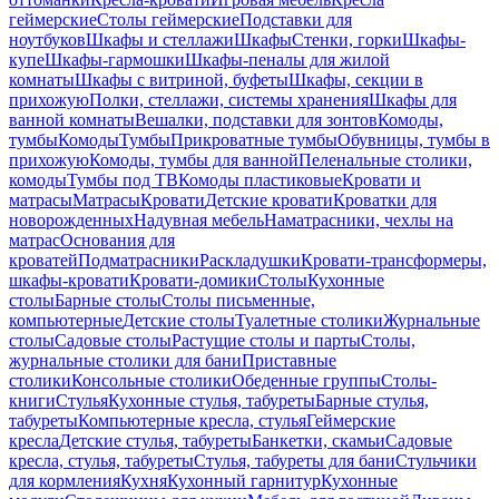
геймерские
Столы геймерские
Подставки для
ноутбуков
Шкафы и стеллажи
Шкафы
Стенки, горки
Шкафы-
купе
Шкафы-гармошки
Шкафы-пеналы для жилой
комнаты
Шкафы с витриной, буфеты
Шкафы, секции в
прихожую
Полки, стеллажи, системы хранения
Шкафы для
ванной комнаты
Вешалки, подставки для зонтов
Комоды,
тумбы
Комоды
Тумбы
Прикроватные тумбы
Обувницы, тумбы в
прихожую
Комоды, тумбы для ванной
Пеленальные столики,
комоды
Тумбы под ТВ
Комоды пластиковые
Кровати и
матрасы
Матрасы
Кровати
Детские кровати
Кроватки для
новорожденных
Надувная мебель
Наматрасники, чехлы на
матрас
Основания для
кроватей
Подматрасники
Раскладушки
Кровати-трансформеры,
шкафы-кровати
Кровати-домики
Столы
Кухонные
столы
Барные столы
Столы письменные,
компьютерные
Детские столы
Туалетные столики
Журнальные
столы
Садовые столы
Растущие столы и парты
Столы,
журнальные столики для бани
Приставные
столики
Консольные столики
Обеденные группы
Столы-
книги
Стулья
Кухонные стулья, табуреты
Барные стулья,
табуреты
Компьютерные кресла, стулья
Геймерские
кресла
Детские стулья, табуреты
Банкетки, скамьи
Садовые
кресла, стулья, табуреты
Стулья, табуреты для бани
Стульчики
для кормления
Кухня
Кухонный гарнитур
Кухонные