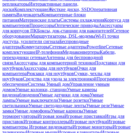
репликаторы
Интерактивные панели,
доски
Комплектующие
Жесткие диски, SSD
Оперативная
память
Видеокарты
Компьютерные блоки
питания
Материнские платы
Системы охлаждения
Корпуса для
компьютеров
Процессоры
Оптические приводы
Аксессуары
для корпусов ПК
Боксы, док-станции для накопителей
Сетевое
оборудование
Маршрутизаторы, DSL-модемы
Wi-Fi точки
доступа, усилители сигнала
Беспроводные
адаптеры
Коммутаторы
Сетевые адаптеры
Powerline
Сетевые
комплектующие
IP-телефония
Медиаконвертеры
Кабели,
переходники сетевые
Антенны для беспроводной
связи
Аксессуары для компьютерной техники
Подставки для
ноутбуков
Аксессуары для ноутбуков
Очки для
компьютера
Рюкзаки для ноутбуков
Сумки, чехлы для
ноутбуков
Средства для ухода за электроникой
Программное
обеспечение
Система Умный дом
Управление умным
домом
Умные колонки, станции
Умные камеры
видеонаблюдения
Умные датчики для дома
Умные
лампы
Умные выключатели
Умные розетки
Умные
светильники
Умные светодиодные ленты
Умные реле
Умные
замки
Умные домофоны
Умные карнизы
Умные
терморегуляторы
Игровая зона
Игровые приставки
Игры для
приставок
Игровые контроллеры
Игровые ноутбуки
Игровые
компьютеры
Игровые видеокарты
Игровые мониторы
Игровые
телевизоры
Игровые мыши
Игровые клавиатуры
Игровые