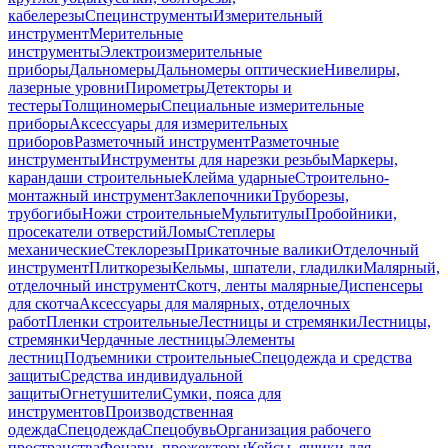
кабелерезы
Специнструменты
Измерительный
инструмент
Мерительные
инструменты
Электроизмерительные
приборы
Дальномеры
Дальномеры оптические
Нивелиры,
лазерные уровни
Пирометры
Детекторы и
тестеры
Толщиномеры
Специальные измерительные
приборы
Аксессуары для измерительных
приборов
Разметочный инструмент
Разметочные
инструменты
Инструменты для нарезки резьбы
Маркеры,
карандаши строительные
Клейма ударные
Строительно-
монтажный инструмент
Заклепочники
Труборезы,
трубогибы
Ножи строительные
Мультитулы
Пробойники,
просекатели отверстий
Ломы
Степлеры
механические
Стеклорезы
Прикаточные валики
Отделочный
инструмент
Плиткорезы
Кельмы, шпатели, гладилки
Малярный,
отделочный инструмент
Скотч, ленты малярные
Диспенсеры
для скотча
Аксессуары для малярных, отделочных
работ
Пленки строительные
Лестницы и стремянки
Лестницы,
стремянки
Чердачные лестницы
Элементы
лестниц
Подъемники строительные
Спецодежда и средства
защиты
Средства индивидуальной
защиты
Огнетушители
Сумки, пояса для
инструментов
Производственная
одежда
Спецодежда
Спецобувь
Организация рабочего
пространства
Фонари, прожекторы
Кейсы, ящики для