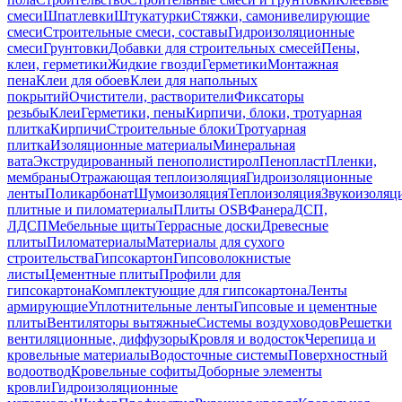
смеси
Шпатлевки
Штукатурки
Стяжки, самонивелирующие
смеси
Строительные смеси, составы
Гидроизоляционные
смеси
Грунтовки
Добавки для строительных смесей
Пены,
клеи, герметики
Жидкие гвозди
Герметики
Монтажная
пена
Клеи для обоев
Клеи для напольных
покрытий
Очистители, растворители
Фиксаторы
резьбы
Клеи
Герметики, пены
Кирпичи, блоки, тротуарная
плитка
Кирпичи
Строительные блоки
Тротуарная
плитка
Изоляционные материалы
Минеральная
вата
Экструдированный пенополистирол
Пенопласт
Пленки,
мембраны
Отражающая теплоизоляция
Гидроизоляционные
ленты
Поликарбонат
Шумоизоляция
Теплоизоляция
Звукоизоляц
плитные и пиломатериалы
Плиты OSB
Фанера
ДСП,
ЛДСП
Мебельные щиты
Террасные доски
Древесные
плиты
Пиломатериалы
Материалы для сухого
строительства
Гипсокартон
Гипсоволокнистые
листы
Цементные плиты
Профили для
гипсокартона
Комплектующие для гипсокартона
Ленты
армирующие
Уплотнительные ленты
Гипсовые и цементные
плиты
Вентиляторы вытяжные
Системы воздуховодов
Решетки
вентиляционные, диффузоры
Кровля и водосток
Черепица и
кровельные материалы
Водосточные системы
Поверхностный
водоотвод
Кровельные софиты
Доборные элементы
кровли
Гидроизоляционные