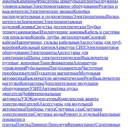
анкеры
Карабины
Фиксаторы арматуры
Шплинты
Пружины
универсальные
Электромонтажное оборудование
Розетки и
выключатели
Электрические звонки
Коробки
распределительные и подрозетники
Электропатроны
Вилки,
штепсели
Заземление
Электромонтажные
изделия
Клеммы
Средства диэлектрические
Трубки
термоусаживаемые
Изолирующие зажимы
Кабель и системы
для прокладки
Короба, трубы, металлорукав
Силовой
кабель
Наконечники, гильзы кабельные
Аксессуары для труб,
коробов
Кабельный крепеж
Арматура СИП
Электрощитовое
оборудование
Электрощиты
Аксессуары для
электрощита
Шины электротехнические
Выключатели
путевые, концевые
Трансформаторы
Аппаратура
управления
Рубильники
Предохранители
Частотные
преобразователи
Пускатели магнитные
Модульная
автоматика
Выключатели автоматические
Реле
Выключатели
нагрузки
Контакторы
Дополнительное модульное
оборудование
УЗИП
Автоматика пуска
двигателя
Дифференциальные
автоматы
УЗО
Конденсаторы
Комплексная защита
электродвигателей
Аксессуары для модульной
автоматики
Приборы учета
Счетчики газа
Счетчики
электроэнергии
Счетчики воды
Ремонт и отделка
Напольные
покрытия и
плитка
Плитка
Ламинат
Линолеум
Керамогранит
Спортивные