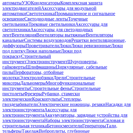
автоматы
УЗО
Конденсаторы
Комплексная защита
электродвигателей
Аксессуары для модульной
автоматики
Светотехника
Промышленное и сигнальное
освещение
Светодиодные ленты
Точечные
светильники
Трековые светильники
Аксессуары для
светотехники
Аксессуары для светодиодных
лент
Вентиляция
Вентиляторы вытяжные
Вентиляторы
канальные
Системы воздуховодов
Решетки вентиляционные,
диффузоры
Проветриватели
Люки
Люки ревизионные
Люки
под плитку
Люки напольные
Люки под
покраску
Строительный
инструмент
Электроинструмент
Шуруповерты,
гайковерты
Шлифмашины
Циркулярные, сабельные
пилы
Перфораторы, отбойные
молотки
Электролобзики
Дрели
Строительные
миксеры
Дальномеры
Многофункциональные
инструменты
Строительные фены
Строительные
пистолеты
Фрезеры
Рубанки, стамески
электрические
Краскопульты
Степлеры,
гвоздезабиватели
Электрические ножницы, резаки
Насадки для
электроинструмента
Аксессуары для
электроинструмента
Аккумуляторы, зарядные устройства для
электроинструмента
Наборы электроинструмента
Силовая и
строительная техника
Бетоносмесители
Генераторы
Тали,
тельферы
Такелаж
Виброплиты, глубинные