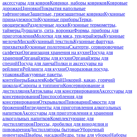
аксессуары для ковров
Коврики, наборы ковриков
Ковровые
дорожки
Циновки
Покрытия напольные
тафтинговые
Защитные, грязезащитные коврики
Кухонные
принадлежности
Кухонные приборы
Терки,
овощерезки
Разделочные доски
Кухонные термометры,
таймеры
Дуршлаги, сита, воронки
Формы, приборы для
приготовления
Молотки для мяса, тендерайзеры
Кухонные
мелочи
Миски
Кухонный текстиль
Кухонные фартуки,
прихватки
Кухонные полотенца
Скатерти, сервировочные
салфетки
Организация хранения на кухне
Посуда для
хранения
Органайзеры для кухни
Органайзеры для
специй
Посуда для ланча
Полки и аксессуары на
рейлинги
Рейлинги для кухни
Одноразовая посуда,
упаковка
Вакуумные пакеты,
контейнеры
Бакалея
Кофе
Чай
Цикорий, какао, горячий
шоколад
Сиропы и топпинги
Консервирование и
дистилляция
Автоклавы для консервирования
Аксессуары для
консервирования
Приспособления для
консервирования
Открывалки
Пивоварни
Емкости для
брожения
Ингредиенты для приготовления алкогольных
напитков
Аксессуары для приготовления и хранения
алкогольных напитков
Комплектующие для
дистилляторов
Прессы, дробилки для виноделия и
пивоварения
Дистилляторы бытовые
Уборочный
инвентарь
Швабры, насадки
Ведра, тазы для уборки
Наборы