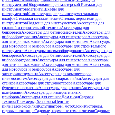
инструментов
Оборудование для мастерской
Тележки для
инструментов
Магниты
Шкафы для
инструментов
Комплектующие для инструментальных
шкафов
Стеллажи металлические
Стенды, держатели для
инструментов
Поддоны для инструментов
Аксессуары для
силовой и строительной техники
Аксессуары для
бензорезов
Аксессуары для бетоносмесителей
Аксессуары для
виброоборудования
Аксессуары для генераторов
Аксессуары
для затирочных машин
Аксессуары для мотопомп
Аксессуары
для мотобуров и бензобуров
Аксессуары для строительного
инструмента
Аксессуары пневмооборудования
Аксессуары для
бензорезов
Аксессуары для бетоносмесителей
Аксессуары для
виброоборудования
Аксессуары для генераторов
Аксессуары
для затирочных машин
Аксессуары для мотопомп
Аксессуары
для мотобуров и бензобуров
Аксессуары для
электроинструмента
Аксессуары для компрессоров,
пневмосистем
Аксессуары для сварки, пайки
Аксессуары для
станков
Аксессуары для стружкоотсосов
Аксессуары для
бурения и сверления
Аксессуары для резания
Аксессуары для
шлифования
Аксессуары для измерительных
приборов
Аксессуары для станков
Дом и сад
Садовая
техника
Триммеры, бензокосы
Цепные
пилы
Газонокосилки
Культиваторы, мотоблоки
Кусторезы,
садовые ножницы
Садовые, кормовые измельчители
Садовые