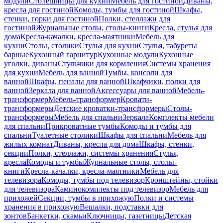
модули
Столешницы для кухни
Мебель для гостиной
Диваны,
кресла для гостиной
Комоды, тумбы для гостиной
Шкафы,
стенки, горки для гостиной
Полки, стеллажи для
гостиной
Журнальные столы, столы-книги
Кресла, стулья для
дома
Кресла-качалки, кресла-маятники
Мебель для
кухни
Столы, столики
Стулья для кухни
Стулья, табуреты
барные
Кухонный гарнитур
Кухонные модули
Кухонные
уголки, диваны
Стульчики для кормления
Системы хранения
для кухни
Мебель для ванной
Тумбы, консоли для
ванной
Шкафы, пеналы для ванной
Шкафчики, полки для
ванной
Зеркала для ванной
Аксессуары для ванной
Мебель-
трансформер
Мебель-трансформер
Кровати-
трансформеры
Детские кроватки-трансформеры
Столы-
трансформеры
Мебель для спальни
Зеркала
Комплекты мебели
для спальни
Прикроватные тумбы
Комоды и тумбы для
спальни
Туалетные столики
Шкафы для спальни
Мебель для
жилых комнат
Диваны, кресла для дома
Шкафы, стенки,
секции
Полки, стеллажи, системы хранения
Стулья,
кресла
Комоды и тумбы
Журнальные столы, столы-
книги
Кресла-качалки, кресла-маятники
Мебель для
телевизора
Комоды, тумбы под телевизор
Кронштейны, стойки
для телевизора
Каминокомплекты под телевизор
Мебель для
прихожей
Секции, тумбы в прихожую
Полки и системы
хранения в прихожую
Вешалки, подставки для
зонтов
Банкетки, скамьи
Ключницы, газетницы
Детская