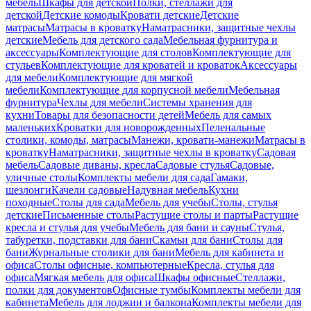
мебель
Шкафы для детской
Полки, стеллажи для
детской
Детские комоды
Кровати детские
Детские
матрасы
Матрасы в кроватку
Наматрасники, защитные чехлы
детские
Мебель для детского сада
Мебельная фурнитура и
аксессуары
Комплектующие для столов
Комплектующие для
стульев
Комплектующие для кроватей и кроваток
Аксессуары
для мебели
Комплектующие для мягкой
мебели
Комплектующие для корпусной мебели
Мебельная
фурнитура
Чехлы для мебели
Системы хранения для
кухни
Товары для безопасности детей
Мебель для самых
маленьких
Кроватки для новорожденных
Пеленальные
столики, комоды, матрасы
Манежи, кровати-манежи
Матрасы в
кроватку
Наматрасники, защитные чехлы в кроватку
Садовая
мебель
Садовые диваны, кресла
Садовые стулья
Садовые,
уличные столы
Комплекты мебели для сада
Гамаки,
шезлонги
Качели садовые
Надувная мебель
Кухни
походные
Столы для сада
Мебель для учебы
Столы, стулья
детские
Письменные столы
Растущие столы и парты
Растущие
кресла и стулья для учебы
Мебель для бани и сауны
Стулья,
табуретки, подставки для бани
Скамьи для бани
Столы для
бани
Журнальные столики для бани
Мебель для кабинета и
офиса
Столы офисные, компьютерные
Кресла, стулья для
офиса
Мягкая мебель для офиса
Шкафы офисные
Стеллажи,
полки для документов
Офисные тумбы
Комплекты мебели для
кабинета
Мебель для лоджии и балкона
Комплекты мебели для