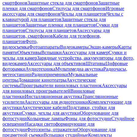
смартфонов
Защитные стекла для смартфонов
Защитные
пленки для смартфонов
Стилусы для смартфонов
Игровые
аксессуары для смартфонов
Чехлы для планшетов
Чехлы с
клавиатурой для планшетов
Защитные стекла для
планшетов
Защитные пленки для планшетов
Сумки для
планшетов
Стилусы для планшетов
Аксессуары для
планшетов, смартфонов
Кабели для телефонов,
планшетов
Фото,
видеосъемка
Фотоаппараты
Видеокамеры
Экшн-камеры
Карты
памяти
Объективы
Вспышки
Аксессуары для камер
Сумки и
чехлы для камер
Зарядные устройства, аккумуляторы для фото,
видеокамер
Аксессуары для объективов
Штативы
Цифровые
фоторамки
Аудиотехника
Мультимедиа акустика
Радиочасы,
метеостанции
Радиоприемники
Музыкальные
центры
Домашние кинотеатры
Акустические
системы
Проигрыватели виниловых пластинок
Аксессуары
для виниловых проигрывателей
Виниловые
пластинки
Инсталляционная акустика
Трансляционные
усилители
Аксессуары для аудиотехники
Комплектующие для
акустики
Акустические кабели
Подставки, стойки для
акустики
Сумки, чехлы для акустики
Оборудование для
фотостудии
Кольцевые лампы
Фоны для фотостудии
Студийное
освещение
Насадки светоформирующие для
фотостудии
Фотозонты, отражатели
Оборудование для
предметной съемки
Вспышки студийные
Комплекты