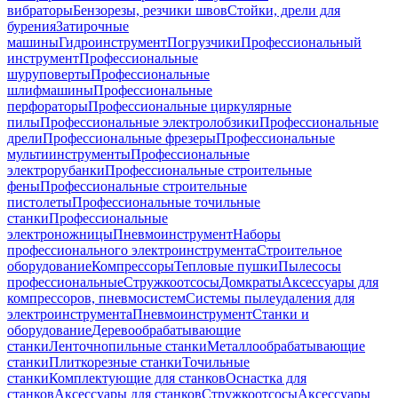
вибраторы
Бензорезы, резчики швов
Стойки, дрели для
бурения
Затирочные
машины
Гидроинструмент
Погрузчики
Профессиональный
инструмент
Профессиональные
шуруповерты
Профессиональные
шлифмашины
Профессиональные
перфораторы
Профессиональные циркулярные
пилы
Профессиональные электролобзики
Профессиональные
дрели
Профессиональные фрезеры
Профессиональные
мультиинструменты
Профессиональные
электрорубанки
Профессиональные строительные
фены
Профессиональные строительные
пистолеты
Профессиональные точильные
станки
Профессиональные
электроножницы
Пневмоинструмент
Наборы
профессионального электроинструмента
Строительное
оборудование
Компрессоры
Тепловые пушки
Пылесосы
профессиональные
Стружкоотсосы
Домкраты
Аксессуары для
компрессоров, пневмосистем
Системы пылеудаления для
электроинструмента
Пневмоинструмент
Станки и
оборудование
Деревообрабатывающие
станки
Ленточнопильные станки
Металлообрабатывающие
станки
Плиткорезные станки
Точильные
станки
Комплектующие для станков
Оснастка для
станков
Аксессуары для станков
Стружкоотсосы
Аксессуары