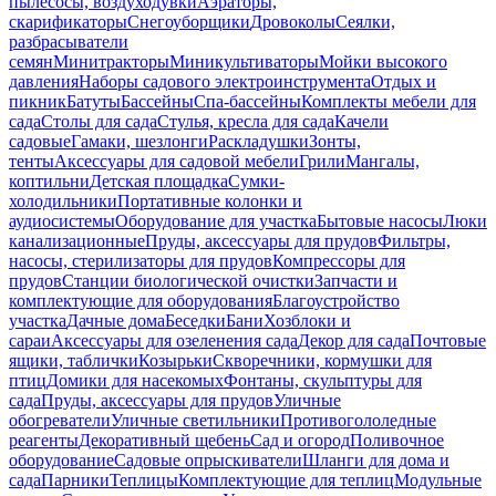
пылесосы, воздуходувки
Аэраторы,
скарификаторы
Снегоуборщики
Дровоколы
Сеялки,
разбрасыватели
семян
Минитракторы
Миникультиваторы
Мойки высокого
давления
Наборы садового электроинструмента
Отдых и
пикник
Батуты
Бассейны
Спа-бассейны
Комплекты мебели для
сада
Столы для сада
Стулья, кресла для сада
Качели
садовые
Гамаки, шезлонги
Раскладушки
Зонты,
тенты
Аксессуары для садовой мебели
Грили
Мангалы,
коптильни
Детская площадка
Сумки-
холодильники
Портативные колонки и
аудиосистемы
Оборудование для участка
Бытовые насосы
Люки
канализационные
Пруды, аксессуары для прудов
Фильтры,
насосы, стерилизаторы для прудов
Компрессоры для
прудов
Станции биологической очистки
Запчасти и
комплектующие для оборудования
Благоустройство
участка
Дачные дома
Беседки
Бани
Хозблоки и
сараи
Аксессуары для озеленения сада
Декор для сада
Почтовые
ящики, таблички
Козырьки
Скворечники, кормушки для
птиц
Домики для насекомых
Фонтаны, скульптуры для
сада
Пруды, аксессуары для прудов
Уличные
обогреватели
Уличные светильники
Противогололедные
реагенты
Декоративный щебень
Сад и огород
Поливочное
оборудование
Садовые опрыскиватели
Шланги для дома и
сада
Парники
Теплицы
Комплектующие для теплиц
Модульные