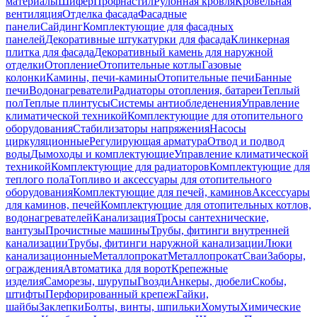
материалы
Шифер
Профнастил
Рулонная кровля
Кровельная
вентиляция
Отделка фасада
Фасадные
панели
Сайдинг
Комплектующие для фасадных
панелей
Декоративные штукатурки для фасада
Клинкерная
плитка для фасада
Декоративный камень для наружной
отделки
Отопление
Отопительные котлы
Газовые
колонки
Камины, печи-камины
Отопительные печи
Банные
печи
Водонагреватели
Радиаторы отопления, батареи
Теплый
пол
Теплые плинтусы
Системы антиобледенения
Управление
климатической техникой
Комплектующие для отопительного
оборудования
Стабилизаторы напряжения
Насосы
циркуляционные
Регулирующая арматура
Отвод и подвод
воды
Дымоходы и комплектующие
Управление климатической
техникой
Комплектующие для радиаторов
Комплектующие для
теплого пола
Топливо и аксессуары для отопительного
оборудования
Комплектующие для печей, каминов
Аксессуары
для каминов, печей
Комплектующие для отопительных котлов,
водонагревателей
Канализация
Тросы сантехнические,
вантузы
Прочистные машины
Трубы, фитинги внутренней
канализации
Трубы, фитинги наружной канализации
Люки
канализационные
Металлопрокат
Металлопрокат
Сваи
Заборы,
ограждения
Автоматика для ворот
Крепежные
изделия
Саморезы, шурупы
Гвозди
Анкеры, дюбели
Скобы,
штифты
Перфорированный крепеж
Гайки,
шайбы
Заклепки
Болты, винты, шпильки
Хомуты
Химические