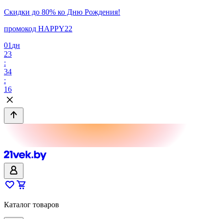
Скидки до 80% ко Дню Рождения!
промокод HAPPY22
01
дн
23
:
34
:
16
Каталог товаров