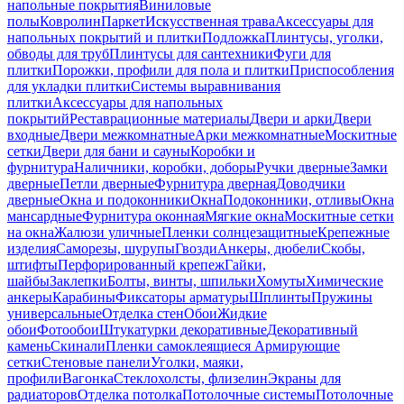
напольные покрытия
Виниловые
полы
Ковролин
Паркет
Искусственная трава
Аксессуары для
напольных покрытий и плитки
Подложка
Плинтусы, уголки,
обводы для труб
Плинтусы для сантехники
Фуги для
плитки
Порожки, профили для пола и плитки
Приспособления
для укладки плитки
Системы выравнивания
плитки
Аксессуары для напольных
покрытий
Реставрационные материалы
Двери и арки
Двери
входные
Двери межкомнатные
Арки межкомнатные
Москитные
сетки
Двери для бани и сауны
Коробки и
фурнитура
Наличники, коробки, доборы
Ручки дверные
Замки
дверные
Петли дверные
Фурнитура дверная
Доводчики
дверные
Окна и подоконники
Окна
Подоконники, отливы
Окна
мансардные
Фурнитура оконная
Мягкие окна
Москитные сетки
на окна
Жалюзи уличные
Пленки солнцезащитные
Крепежные
изделия
Саморезы, шурупы
Гвозди
Анкеры, дюбели
Скобы,
штифты
Перфорированный крепеж
Гайки,
шайбы
Заклепки
Болты, винты, шпильки
Хомуты
Химические
анкеры
Карабины
Фиксаторы арматуры
Шплинты
Пружины
универсальные
Отделка стен
Обои
Жидкие
обои
Фотообои
Штукатурки декоративные
Декоративный
камень
Скинали
Пленки самоклеящиеся
Армирующие
сетки
Стеновые панели
Уголки, маяки,
профили
Вагонка
Стеклохолсты, флизелин
Экраны для
радиаторов
Отделка потолка
Потолочные системы
Потолочные