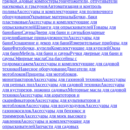
грядки
Садовые компостеры
Уничтожители, отпугиватели
насекомых и грызунов
Автоматизация и контроль
полива
Аксессуары и комплектующие для поливочного
оборудования
Укрывные материалы
Бочки, баки
пластиковые
Аксессуары и комплектующие для
опрыскивателей
Шланги для опрыскивателей
Товары для
бани
Бани
Сауны
Двери для бани и сауны
Бондарные
изделия
Банные принадлежности
Аксессуары для
бани
Оснащение и декор для бани
Измерительные приборы для
бани
Фитобочки, купели
Комплектующие для купелей
Окна
для бани
Мебель для бани и сауны
Ручки дверные для бани и
сауны
Эфирные масла
Спа-бассейны с
гидромассажем
Аксессуары и комплектующие для садовой
техники
Навесное оборудование
Двигатели для
мотоблоков
Прицепы для мотоблоков,
минитракторов
Аксессуары для газонной техники
Аксессуары
для цепных пил
Аксессуары для садовой техники
Аксессуары
для кусторезов, ножниц садовых
Моторные масла для садовой
техники
Аксессуары для аэратоторов и
скарификаторов
Аксессуары для культиваторов и
мотоблоков
Аксессуары для воздуходувок
Аксессуары для
газонокосилок
Аксессуары для бензокос и
триммеров
Аксессуары для моек высокого
давления
Аксессуары и комплектующие для
опрыскивателей
Запчасти для садовых