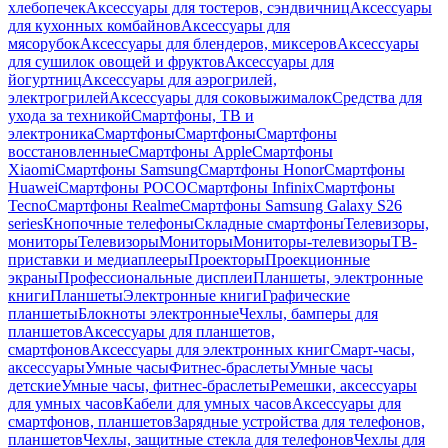
хлебопечек
Аксессуары для тостеров, сэндвичниц
Аксессуары
для кухонных комбайнов
Аксессуары для
мясорубок
Аксессуары для блендеров, миксеров
Аксессуары
для сушилок овощей и фруктов
Аксессуары для
йогуртниц
Аксессуары для аэрогрилей,
электрогрилей
Аксессуары для соковыжималок
Средства для
ухода за техникой
Смартфоны, ТВ и
электроника
Смартфоны
Смартфоны
Смартфоны
восстановленные
Смартфоны Apple
Смартфоны
Xiaomi
Смартфоны Samsung
Смартфоны Honor
Смартфоны
Huawei
Смартфоны POCO
Смартфоны Infinix
Смартфоны
Tecno
Смартфоны Realme
Смартфоны Samsung Galaxy S26
series
Кнопочные телефоны
Складные смартфоны
Телевизоры,
мониторы
Телевизоры
Мониторы
Мониторы-телевизоры
ТВ-
приставки и медиаплееры
Проекторы
Проекционные
экраны
Профессиональные дисплеи
Планшеты, электронные
книги
Планшеты
Электронные книги
Графические
планшеты
Блокноты электронные
Чехлы, бамперы для
планшетов
Аксессуары для планшетов,
смартфонов
Аксессуары для электронных книг
Смарт-часы,
аксессуары
Умные часы
Фитнес-браслеты
Умные часы
детские
Умные часы, фитнес-браслеты
Ремешки, аксессуары
для умных часов
Кабели для умных часов
Аксессуары для
смартфонов, планшетов
Зарядные устройства для телефонов,
планшетов
Чехлы, защитные стекла для телефонов
Чехлы для