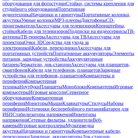
оборудования для фотостудии
Стойки, системы крепления для
студийного оборудования
Портативная
аудиотехника
Наушники и гарнитуры
Портативные колонки,
акустика
Умные колонки
MP3-плееры
Диктофоны
CD-
проигрыватели
Аксессуары для телевизоров
Кронштейны,
стойки
Кабели для телевизоров
Подписки на видеосервисы
ТВ-
антенны
ТВ-тюнеры
Аксессуары для ТВ
Аксессуары для
проектора
Очки 3D
Средства для ухода за
электроникой
Кабели, переходники
Аксессуары для
портативных устройств
Портативные аккумуляторы
Элементы
питания, зарядные устройства
Аккумуляторные
батареи
Держатели, док-станции
Аксессуары для планшетов,
смартфонов
Кабели для телефонов, планшетов
Зарядные
устройства для телефонов, планшетов
Компьютеры и
периферия
Компьютерная
техника
Ноутбуки
Планшеты
Моноблоки
Компьютеры
Игровые
компьютеры
Игровые консоли
Серверное
оборудование
Компьютерная
периферия
Мониторы
Мыши
Клавиатуры
Стилусы
Наборы
периферии
Источники бесперебойного питания
Батареи для
ИБП
Стабилизаторы напряжения
Инверторы
напряжения
Сетевые фильтры, удлинители
Веб-
камеры
Игровые контроллеры
Мультимедиа
акустика
Наушники и гарнитуры
Компьютерные кабели,
переходники
Зарядные, аккумуляторы
Док-станции,