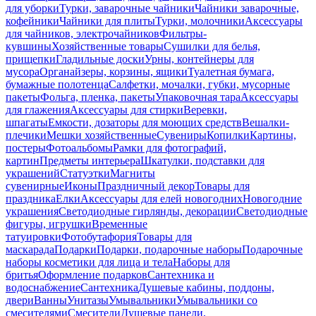
для уборки
Турки, заварочные чайники
Чайники заварочные,
кофейники
Чайники для плиты
Турки, молочники
Аксессуары
для чайников, электрочайников
Фильтры-
кувшины
Хозяйственные товары
Сушилки для белья,
прищепки
Гладильные доски
Урны, контейнеры для
мусора
Органайзеры, корзины, ящики
Туалетная бумага,
бумажные полотенца
Салфетки, мочалки, губки, мусорные
пакеты
Фольга, пленка, пакеты
Упаковочная тара
Аксессуары
для глажения
Аксессуары для стирки
Веревки,
шпагаты
Емкости, дозаторы для моющих средств
Вешалки-
плечики
Мешки хозяйственные
Сувениры
Копилки
Картины,
постеры
Фотоальбомы
Рамки для фотографий,
картин
Предметы интерьера
Шкатулки, подставки для
украшений
Статуэтки
Магниты
сувенирные
Иконы
Праздничный декор
Товары для
праздника
Елки
Аксессуары для елей новогодних
Новогодние
украшения
Светодиодные гирлянды, декорации
Светодиодные
фигуры, игрушки
Временные
татуировки
Фотобутафория
Товары для
маскарада
Подарки
Подарки, подарочные наборы
Подарочные
наборы косметики для лица и тела
Наборы для
бритья
Оформление подарков
Сантехника и
водоснабжение
Сантехника
Душевые кабины, поддоны,
двери
Ванны
Унитазы
Умывальники
Умывальники со
смесителями
Смесители
Душевые панели,