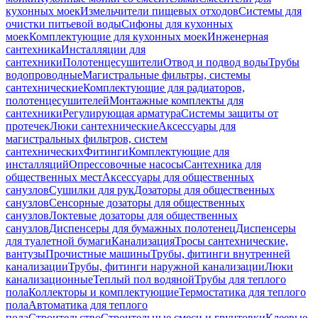
кухонных моек
Измельчители пищевых отходов
Системы для
очистки питьевой воды
Сифоны для кухонных
моек
Комплектующие для кухонных моек
Инженерная
сантехника
Инсталляции для
сантехники
Полотенцесушители
Отвод и подвод воды
Трубы
водопроводные
Магистральные фильтры, системы
сантехнические
Комплектующие для радиаторов,
полотенцесушителей
Монтажные комплекты для
сантехники
Регулирующая арматура
Системы защиты от
протечек
Люки сантехнические
Аксессуары для
магистральных фильтров, систем
сантехнических
Фитинги
Комплектующие для
инсталляций
Опрессовочные насосы
Сантехника для
общественных мест
Аксессуары для общественных
санузлов
Сушилки для рук
Дозаторы для общественных
санузлов
Сенсорные дозаторы для общественных
санузлов
Локтевые дозаторы для общественных
санузлов
Диспенсеры для бумажных полотенец
Диспенсеры
для туалетной бумаги
Канализация
Тросы сантехнические,
вантузы
Прочистные машины
Трубы, фитинги внутренней
канализации
Трубы, фитинги наружной канализации
Люки
канализационные
Теплый пол водяной
Трубы для теплого
пола
Коллекторы и комплектующие
Термостатика для теплого
пола
Автоматика для теплого
пола
Строительство
Строительные смеси и грунтовки
Клеевые