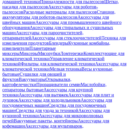
домашней техники
Принадлежности для пылесосов
Щетки,
насадки для пылесосов
Аксессуары для роботов-
пылесосов
Расходные материалы для пылесосов
Станции,
аккумуляторы для роботов-пылесосов
Аксессуары для
швейных машин
Аксессуары для промышленного швейного
оборудования
Аксессуары для стиральных и сушильных
машин
Аксессуары для пароочистителей,
отпаривателей
Аксессуары для стеклоочистителей
Техника для
измельчения продуктов
Блендеры
Кухонные комбайны,
измельчители
Планетарные
миксеры
Миксеры
Мясорубки
Ломтерезки
Комплектующие для
климатической техники
Управление климатической
техникой
Фильтры для климатической техники
Аксессуары для
климатической техники
Мелкая техника
Весы кухонные,
бытовые
Сушилки для овощей и
фруктов
Вакууматоры
Открывалки,
картофелечистки
Проращиватели семян
Маслобойки,
сепараторы бытовые
Аксессуары для крупной
техники
Аксессуары для вытяжек
Аксессуары для плит и
духовок
Аксессуары для холодильников
Аксессуары для
посудомоечных машин
Средства для посудомоечных
машин
Средства для ухода за техникой
Аксессуары для
кухонной техники
Аксессуары для микроволновых
печей
Вакуумные пакеты, контейнеры
Аксессуары для
кофемашин
Аксессуары для мультиварок,