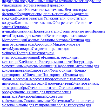
подогрева посуды
Винные шкафы встраиваемые
Вакуумные
упаковщики встраиваемые
Пароварки
встраиваемые
Климатическая техника
Вентиляторы
бытовые
Кондиционеры, сплит-системы
Охладители
воздуха
Водонагреватели
Увлажнители, очистители
воздуха
Камины, печи-камины
Обогреватели
Тепловые
завесы
Тепловые
пушки
Биокамины
Проветриватели
Отопительные печи
Банные
печи
Порталы для каминов
Вентиляторы вытяжные
Метеостанции
Газовые баллоны бытовые
Техника для
приготовления еды
Аэрогрили
Микроволновые
печи
Мультиварки
Сэндвичницы, хот-дог
мейкеры
Тостеры
Электрогрили,
электрошашлычницы
Вафельницы, орешницы,
кексницы
Хлебопечки
Ростеры, мини-печи
Йогуртницы,
мороженицы
Фризеры
Блинницы
Пароварки
Автоклавы для
консервирования
Сыроварни
Фритюрницы, фондю-
фритюрницы
Яйцеварки
Попкорницы
Техника для
дома
Пылесосы
Пылесосы профессиональные
Роботы-
пылесосы, мойщики окон
Пароочистители
Электровеники,
электрошвабры
Стеклоочистители
Стерилизационное
оборудование
Техника для приготовления
напитков
Электрочайники
Кофеварки,
кофемашины
Соковыжималки
Кофемолки
Вспениватели
молока
Сифоны для газирования воды
Аксессуары для