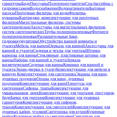
гарнитуры
Биде
Писсуары
Полотенцесушители
Спа-бассейны с
гидромассажем
Водоснабжение
Водонагреватели
Бытовые
насосы
Проточные фильтры для воды
Фильтры-
кувшины
Картриджи, комплектующие для проточных
фильтров
Магистральные фильтры, системы
сантехнические
Аксессуары для магистральных фильтров,
систем сантехнических
Трубы полипропиленовые
Фитинги
полипропиленовые
Расширительные баки,
гидроаккумуляторы
Обустройство ванной комнаты и
туалета
Мебель для ванной
Зеркала для ванной
Аксессуары для
ванной и туалета
Сиденья и чехлы для унитаза
Шторки,
карнизы для ванны
Стеклянные, пластиковые шторки для
ванны
Наборы для ванной и туалета
Зеркала
косметические
Сиденья для ванны
Коврики для ванной и
туалета
Экран-дверки в туалет
Комплектующие для мебели в
ванную
Комплектующие для сантехники
Экраны для ванн,
душевых поддонов
Опоры для ванн, душевых
поддонов
Комплектующие для ванн
Плинтусы для
сантехники
Сифоны, трапы
Комплектующие для
умывальников, моек
Комплектующие для унитазов, писсуаров,
биде
Бачки для унитазов
Комплектующие для душевых
гарнитуров
Комплектующие для сифонов,
трапов
Комплектующие для смесителей
Комплектующие для
душевых кабин, уголков
Сантехника для кухни
Кухонные
мойки
Кухонные мойки со смесителями
Смесители для