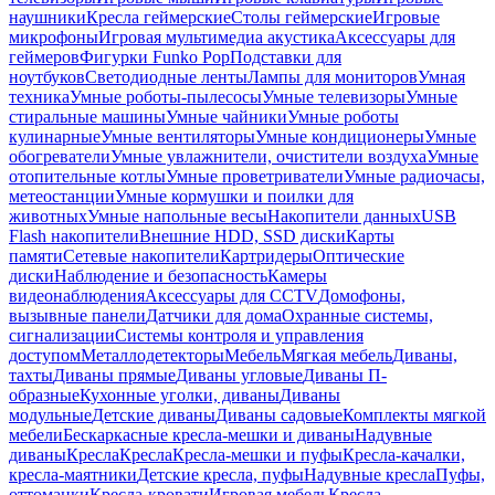
наушники
Кресла геймерские
Столы геймерские
Игровые
микрофоны
Игровая мультимедиа акустика
Аксессуары для
геймеров
Фигурки Funko Pop
Подставки для
ноутбуков
Светодиодные ленты
Лампы для мониторов
Умная
техника
Умные роботы-пылесосы
Умные телевизоры
Умные
стиральные машины
Умные чайники
Умные роботы
кулинарные
Умные вентиляторы
Умные кондиционеры
Умные
обогреватели
Умные увлажнители, очистители воздуха
Умные
отопительные котлы
Умные проветриватели
Умные радиочасы,
метеостанции
Умные кормушки и поилки для
животных
Умные напольные весы
Накопители данных
USB
Flash накопители
Внешние HDD, SSD диски
Карты
памяти
Сетевые накопители
Картридеры
Оптические
диски
Наблюдение и безопасность
Камеры
видеонаблюдения
Аксессуары для CCTV
Домофоны,
вызывные панели
Датчики для дома
Охранные системы,
сигнализации
Системы контроля и управления
доступом
Металлодетекторы
Мебель
Мягкая мебель
Диваны,
тахты
Диваны прямые
Диваны угловые
Диваны П-
образные
Кухонные уголки, диваны
Диваны
модульные
Детские диваны
Диваны садовые
Комплекты мягкой
мебели
Бескаркасные кресла-мешки и диваны
Надувные
диваны
Кресла
Кресла
Кресла-мешки и пуфы
Кресла-качалки,
кресла-маятники
Детские кресла, пуфы
Надувные кресла
Пуфы,
оттоманки
Кресла-кровати
Игровая мебель
Кресла