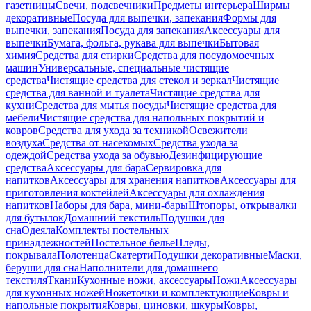
газетницы
Свечи, подсвечники
Предметы интерьера
Ширмы
декоративные
Посуда для выпечки, запекания
Формы для
выпечки, запекания
Посуда для запекания
Аксессуары для
выпечки
Бумага, фольга, рукава для выпечки
Бытовая
химия
Средства для стирки
Средства для посудомоечных
машин
Универсальные, специальные чистящие
средства
Чистящие средства для стекол и зеркал
Чистящие
средства для ванной и туалета
Чистящие средства для
кухни
Средства для мытья посуды
Чистящие средства для
мебели
Чистящие средства для напольных покрытий и
ковров
Средства для ухода за техникой
Освежители
воздуха
Средства от насекомых
Средства ухода за
одеждой
Средства ухода за обувью
Дезинфицирующие
средства
Аксессуары для бара
Сервировка для
напитков
Аксессуары для хранения напитков
Аксессуары для
приготовления коктейлей
Аксессуары для охлаждения
напитков
Наборы для бара, мини-бары
Штопоры, открывалки
для бутылок
Домашний текстиль
Подушки для
сна
Одеяла
Комплекты постельных
принадлежностей
Постельное белье
Пледы,
покрывала
Полотенца
Скатерти
Подушки декоративные
Маски,
беруши для сна
Наполнители для домашнего
текстиля
Ткани
Кухонные ножи, аксессуары
Ножи
Аксессуары
для кухонных ножей
Ножеточки и комплектующие
Ковры и
напольные покрытия
Ковры, циновки, шкуры
Ковры,