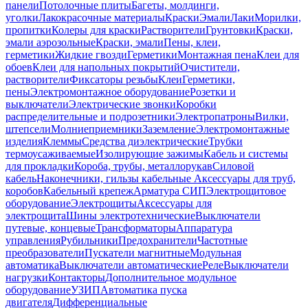
панели
Потолочные плиты
Багеты, молдинги,
уголки
Лакокрасочные материалы
Краски
Эмали
Лаки
Морилки,
пропитки
Колеры для краски
Растворители
Грунтовки
Краски,
эмали аэрозольные
Краски, эмали
Пены, клеи,
герметики
Жидкие гвозди
Герметики
Монтажная пена
Клеи для
обоев
Клеи для напольных покрытий
Очистители,
растворители
Фиксаторы резьбы
Клеи
Герметики,
пены
Электромонтажное оборудование
Розетки и
выключатели
Электрические звонки
Коробки
распределительные и подрозетники
Электропатроны
Вилки,
штепсели
Молниеприемники
Заземление
Электромонтажные
изделия
Клеммы
Средства диэлектрические
Трубки
термоусаживаемые
Изолирующие зажимы
Кабель и системы
для прокладки
Короба, трубы, металлорукав
Силовой
кабель
Наконечники, гильзы кабельные
Аксессуары для труб,
коробов
Кабельный крепеж
Арматура СИП
Электрощитовое
оборудование
Электрощиты
Аксессуары для
электрощита
Шины электротехнические
Выключатели
путевые, концевые
Трансформаторы
Аппаратура
управления
Рубильники
Предохранители
Частотные
преобразователи
Пускатели магнитные
Модульная
автоматика
Выключатели автоматические
Реле
Выключатели
нагрузки
Контакторы
Дополнительное модульное
оборудование
УЗИП
Автоматика пуска
двигателя
Дифференциальные