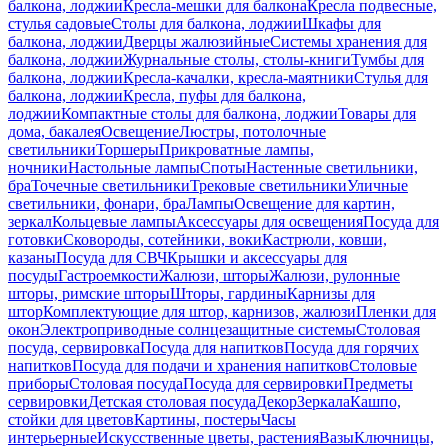
балкона, лоджии
Кресла-мешки для балкона
Кресла подвесные,
стулья садовые
Столы для балкона, лоджии
Шкафы для
балкона, лоджии
Дверцы жалюзийные
Системы хранения для
балкона, лоджии
Журнальные столы, столы-книги
Тумбы для
балкона, лоджии
Кресла-качалки, кресла-маятники
Стулья для
балкона, лоджии
Кресла, пуфы для балкона,
лоджии
Компактные столы для балкона, лоджии
Товары для
дома, бакалея
Освещение
Люстры, потолочные
светильники
Торшеры
Прикроватные лампы,
ночники
Настольные лампы
Споты
Настенные светильники,
бра
Точечные светильники
Трековые светильники
Уличные
светильники, фонари, бра
Лампы
Освещение для картин,
зеркал
Кольцевые лампы
Аксессуары для освещения
Посуда для
готовки
Сковороды, сотейники, воки
Кастрюли, ковши,
казаны
Посуда для СВЧ
Крышки и аксессуары для
посуды
Гастроемкости
Жалюзи, шторы
Жалюзи, рулонные
шторы, римские шторы
Шторы, гардины
Карнизы для
штор
Комплектующие для штор, карнизов, жалюзи
Пленки для
окон
Электроприводные солнцезащитные системы
Столовая
посуда, сервировка
Посуда для напитков
Посуда для горячих
напитков
Посуда для подачи и хранения напитков
Столовые
приборы
Столовая посуда
Посуда для сервировки
Предметы
сервировки
Детская столовая посуда
Декор
Зеркала
Кашпо,
стойки для цветов
Картины, постеры
Часы
интерьерные
Искусственные цветы, растения
Вазы
Ключницы,