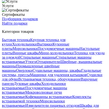
Услуги
Сертификаты
Подборщик подарков
Найти подарки
Категории товаров
Бытовая техника
Крупная техника для
кухни
Холодильники
Вытяжки
Кухонные
плиты
Морозильники
Посудомоечные машины
Настольные
плиты
Винные шкафы
Мини-холодильники
Техника для ухода
за одеждой
Стиральные машины
Стиральные машины
встраиваемые
Утюги
Отпариватели
Швейные, вышивальные
машины
Промышленные швейные
машины
Оверлоки
Сушильные машины, шкафы
Гладильные
системы, прессы
Машинки для удаления катышков
Сушилки
для обуви
Встраиваемая техника, оборудование
Варочные
панели
Духовые шкафы
Холодильники
встраиваемые
Посудомоечные машины
встраиваемые
Микроволновые печи
встраиваемые
Кофемашины встраиваемые
Комплекты
встраиваемой техники
Морозильники
встраиваемые
Измельчители пищевых отходов
Шкафы для