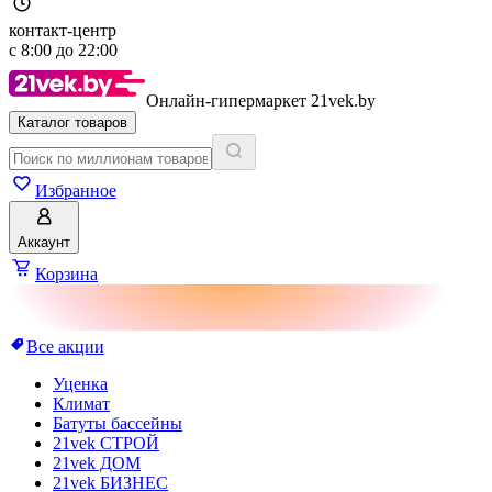
контакт-центр
с
8:00
до
22:00
Онлайн-гипермаркет 21vek.by
Каталог товаров
Избранное
Аккаунт
Корзина
Все акции
Уценка
Климат
Батуты бассейны
21vek СТРОЙ
21vek ДОМ
21vek БИЗНЕС