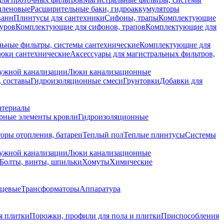
иленовые
Расширительные баки, гидроаккумуляторы
ванн
Плинтусы для сантехники
Сифоны, трапы
Комплектующие
уров
Комплектующие для сифонов, трапов
Комплектующие для
ьные фильтры, системы сантехнические
Комплектующие для
юки сантехнические
Аксессуары для магистральных фильтров,
ружной канализации
Люки канализационные
 составы
Гидроизоляционные смеси
Грунтовки
Добавки для
атериалы
рные элементы кровли
Гидроизоляционные
оры отопления, батареи
Теплый пол
Теплые плинтусы
Системы
ружной канализации
Люки канализационные
Болты, винты, шпильки
Хомуты
Химические
нцевые
Трансформаторы
Аппаратура
я плитки
Порожки, профили для пола и плитки
Приспособления