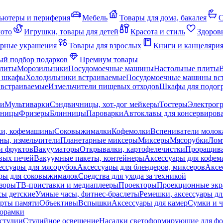
ьютеры и периферия
Мебель
Товары для дома, бакалея
С
мото
Игрушки, товары для детей
Красота и стиль
Здоров
рные украшения
Товары для взрослых
Книги и канцеляри
й подбор подарков
Премиум товары
плиты
Морозильники
Посудомоечные машины
Настольные плиты
 шкафы
Холодильники встраиваемые
Посудомоечные машины вс
встраиваемые
Измельчители пищевых отходов
Шкафы для подогр
чи
Мультиварки
Сэндвичницы, хот-дог мейкеры
Тостеры
Электрог
еницы
Фризеры
Блинницы
Пароварки
Автоклавы для консервиров
ки, кофемашины
Соковыжималки
Кофемолки
Вспениватели молок
ны, измельчители
Планетарные миксеры
Миксеры
Мясорубки
Лом
и фруктов
Вакууматоры
Открывалки, картофелечистки
Проращива
вых печей
Вакуумные пакеты, контейнеры
Аксессуары для кофе
ессуары для мясорубок
Аксессуары для блендеров, миксеров
Аксе
ры для соковыжималок
Средства для ухода за техникой
зоры
ТВ-приставки и медиаплееры
Проекторы
Проекционные эк
сы детские
Умные часы, фитнес-браслеты
Ремешки, аксессуары дл
рты памяти
Объективы
Вспышки
Аксессуары для камер
Сумки и ч
орамки
студии
Студийное освещение
Насадки светоформирующие для фо