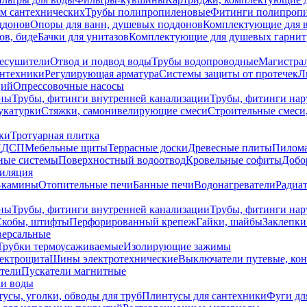
ем сантехнических
Трубы полипропиленовые
Фитинги полипроп
ддонов
Опоры для ванн, душевых поддонов
Комплектующие для 
ов, биде
Бачки для унитазов
Комплектующие для душевых гарнит
есушители
Отвод и подвод воды
Трубы водопроводные
Магистрал
антехники
Регулирующая арматура
Системы защиты от протечек
Л
ций
Опрессовочные насосы
ны
Трубы, фитинги внутренней канализации
Трубы, фитинги на
катурки
Стяжки, самонивелирующие смеси
Строительные смеси,
ки
Тротуарная плитка
ЛДСП
Мебельные щиты
Террасные доски
Древесные плиты
Пилом
ные системы
Поверхностный водоотвод
Кровельные софиты
Добо
тиляция
-камины
Отопительные печи
Банные печи
Водонагреватели
Радиат
ны
Трубы, фитинги внутренней канализации
Трубы, фитинги на
Скобы, штифты
Перфорированный крепеж
Гайки, шайбы
Заклепки
ерсальные
Трубки термоусаживаемые
Изолирующие зажимы
лектрощита
Шины электротехнические
Выключатели путевые, ко
атели
Пускатели магнитные
ки воды
усы, уголки, обводы для труб
Плинтусы для сантехники
Фуги дл