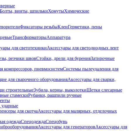
дверные
Болты, винты, шпильки
Хомуты
Химические
творители
Фиксаторы резьбы
Клеи
Герметики, пены
нцевые
Трансформаторы
Аппаратура
уары для светотехники
Аксессуары для светодиодных лент
езы, резчики швов
Стойки, дрели для бурения
Затирочные
ля компрессоров, пневмосистем
Системы пылеудаления для
ие для сварочного оборудования
Аксессуары для сварки,
щи строительные
Зубила, керны, выколотки
Щетки слесарные
чные стамески
Рубанки, рашпили ручные
енты
 ударные
енсеры для скотча
Аксессуары для малярных, отделочных
ная одежда
Спецодежда
Спецобувь
виброоборудования
Аксессуары для генераторов
Аксессуары для