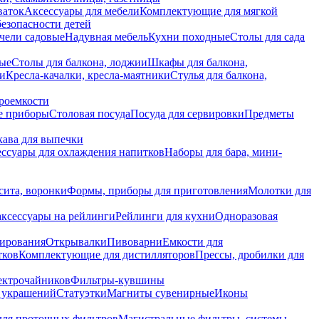
ваток
Аксессуары для мебели
Комплектующие для мягкой
безопасности детей
чели садовые
Надувная мебель
Кухни походные
Столы для сада
вые
Столы для балкона, лоджии
Шкафы для балкона,
ии
Кресла-качалки, кресла-маятники
Стулья для балкона,
роемкости
е приборы
Столовая посуда
Посуда для сервировки
Предметы
укава для выпечки
ссуары для охлаждения напитков
Наборы для бара, мини-
сита, воронки
Формы, приборы для приготовления
Молотки для
аксессуары на рейлинги
Рейлинги для кухни
Одноразовая
вирования
Открывалки
Пивоварни
Емкости для
тков
Комплектующие для дистилляторов
Прессы, дробилки для
лектрочайников
Фильтры-кувшины
я украшений
Статуэтки
Магниты сувенирные
Иконы
ля проточных фильтров
Магистральные фильтры, системы