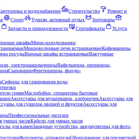
антехника и водоснабжение
Строительство
Ремонт и
ье
Спорт
Туризм, активный отдых
Зоотовары
я
Запчасти и принадлежности
Сертификаты
Услуги
Винные шкафы
Мини-холодильники
траиваемые
Микроволновые печи встраиваемые
Кофемашины
ева посуды
Винные шкафы встраиваемые
Вакуумные
рили, электрошашлычницы
Вафельницы, орешницы,
ания
Сыроварни
Фритюрницы, фондю-
а
Сифоны для газирования воды
терезки
тели семян
Маслобойки, сепараторы бытовые
машин
Аксессуары для мультиварок, хлебопечек
Аксессуары для
ссуары для сушилок овощей и фруктов
Аксессуары для
раны
Профессиональные дисплеи
я умных часов
Кабели для умных часов
ехлы для камер
Зарядные устройства, аккумуляторы для фото,
тостудии
Фотозонты, отражатели
Оборудование для предметной