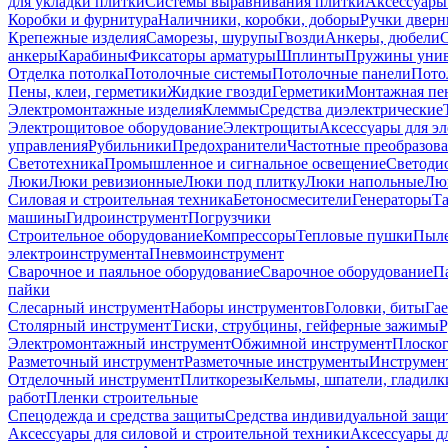
для укладки плитки
Системы выравнивания плитки
Аксессуары
Коробки и фурнитура
Наличники, коробки, доборы
Ручки дверн
Крепежные изделия
Саморезы, шурупы
Гвозди
Анкеры, дюбели
анкеры
Карабины
Фиксаторы арматуры
Шплинты
Пружины унив
Отделка потолка
Потолочные системы
Потолочные панели
Пото
Пены, клеи, герметики
Жидкие гвозди
Герметики
Монтажная пе
Электромонтажные изделия
Клеммы
Средства диэлектрические
Электрощитовое оборудование
Электрощиты
Аксессуары для э
управления
Рубильники
Предохранители
Частотные преобразов
Светотехника
Промышленное и сигнальное освещение
Светоди
Люки
Люки ревизионные
Люки под плитку
Люки напольные
Люк
Силовая и строительная техника
Бетоносмесители
Генераторы
Та
машины
Гидроинструмент
Погрузчики
Строительное оборудование
Компрессоры
Тепловые пушки
Пыле
электроинструмента
Пневмоинструмент
Сварочное и паяльное оборудование
Сварочное оборудование
П
пайки
Слесарный инструмент
Наборы инструментов
Головки, биты
Га
Столярный инструмент
Тиски, струбцины, гейферные зажимы
Р
Электромонтажный инструмент
Обжимной инструмент
Плоског
Разметочный инструмент
Разметочные инструменты
Инструмент
Отделочный инструмент
Плиткорезы
Кельмы, шпатели, гладилк
работ
Пленки строительные
Спецодежда и средства защиты
Средства индивидуальной защ
Аксессуары для силовой и строительной техники
Аксессуары дл