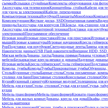
съемки
Вспышки студийные
Комплекты оборудования для фото
Аксессуары для телевизоров
Кронштейны, стойки
Кабели для т
для ухода за электроникой
Кабели, переходники
Компьютерная техника
Ноутбуки
Планшеты
Моноблоки
Компью
Комплектующие
Жесткие диски, SSD
Оперативная память
Видео
приводы
Аксессуары для корпусов ПК
Боксы, док-станции для 
Аксессуары для компьютерной техники
Подставки для ноутбук
электроникой
Программное обеспечение
Игровая зона
Игровые приставки
Игры для приставок
Игровые 
мыши
Игровые клавиатуры
Игровые наушники
Кресла геймерск
Pop
Подставки для ноутбуков
Светодиодные ленты
Лампы для м
Накопители данных
USB Flash накопители
Внешние HDD, SSD 
Мягкая мебель
Диваны, тахты
Диваны прямые
Диваны угловые
Д
мебели
Бескаркасные кресла-мешки и диваны
Надувные диваны
Игровая мебель
Кресла геймерские
Столы геймерские
Подставки
Комоды, тумбы
Комоды
Тумбы
Прикроватные тумбы
Обувницы, 
Столы
Кухонные столы
Барные столы
Столы письменные, комп
столики для бани
Приставные столики
Консольные столики
Обе
Кухня
Кухонный гарнитур
Кухонные модули
Столешницы для к
Мебель для кухни
Столы, столики
Стулья для кухни
Стулья, таб
кухни
Мебель-трансформер
Мебель-трансформер
Кровати-трансформе
Мебель для жилых комнат
Диваны, кресла для дома
Шкафы, стен
кресла-маятники
Мебель для прихожей
Секции, тумбы в прихожую
Полки и сист