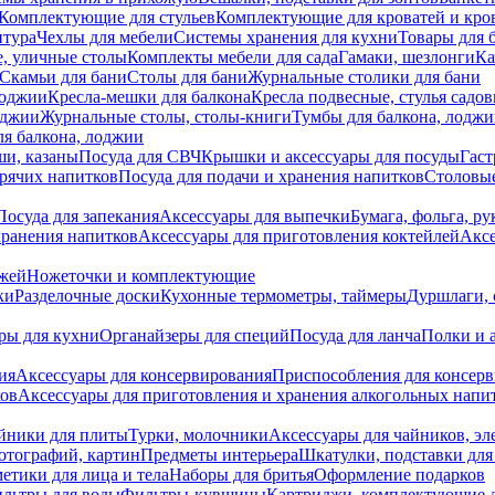
Комплектующие для стульев
Комплектующие для кроватей и кро
итура
Чехлы для мебели
Системы хранения для кухни
Товары для 
, уличные столы
Комплекты мебели для сада
Гамаки, шезлонги
Ка
Скамьи для бани
Столы для бани
Журнальные столики для бани
лоджии
Кресла-мешки для балкона
Кресла подвесные, стулья садо
оджии
Журнальные столы, столы-книги
Тумбы для балкона, лодж
я балкона, лоджии
ши, казаны
Посуда для СВЧ
Крышки и аксессуары для посуды
Гаст
орячих напитков
Посуда для подачи и хранения напитков
Столовы
Посуда для запекания
Аксессуары для выпечки
Бумага, фольга, р
хранения напитков
Аксессуары для приготовления коктейлей
Аксе
ожей
Ножеточки и комплектующие
ки
Разделочные доски
Кухонные термометры, таймеры
Дуршлаги, 
ры для кухни
Органайзеры для специй
Посуда для ланча
Полки и 
ия
Аксессуары для консервирования
Приспособления для консер
ков
Аксессуары для приготовления и хранения алкогольных напи
йники для плиты
Турки, молочники
Аксессуары для чайников, э
отографий, картин
Предметы интерьера
Шкатулки, подставки дл
етики для лица и тела
Наборы для бритья
Оформление подарков
льтры для воды
Фильтры-кувшины
Картриджи, комплектующие д