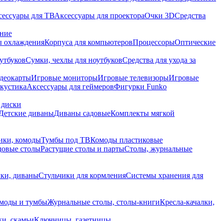
сессуары для ТВ
Аксессуары для проектора
Очки 3D
Средства
ание
 охлаждения
Корпуса для компьютеров
Процессоры
Оптические
утбуков
Сумки, чехлы для ноутбуков
Средства для ухода за
деокарты
Игровые мониторы
Игровые телевизоры
Игровые
акустика
Аксессуары для геймеров
Фигурки Funko
 диски
Детские диваны
Диваны садовые
Комплекты мягкой
ики, комоды
Тумбы под ТВ
Комоды пластиковые
довые столы
Растущие столы и парты
Столы, журнальные
ки, диваны
Стульчики для кормления
Системы хранения для
моды и тумбы
Журнальные столы, столы-книги
Кресла-качалки,
ки, скамьи
Ключницы, газетницы