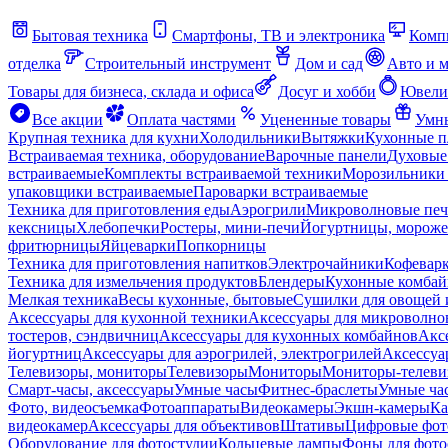
Бытовая техника
Смартфоны, ТВ и электроника
Комп
отделка
Строительный инструмент
Дом и сад
Авто и 
Товары для бизнеса, склада и офиса
Досуг и хобби
Ювели
Все акции
Оплата частями
Уцененные товары
Умны
Крупная техника для кухни
Холодильники
Вытяжки
Кухонные 
Встраиваемая техника, оборудование
Варочные панели
Духовые
встраиваемые
Комплекты встраиваемой техники
Морозильники 
упаковщики встраиваемые
Пароварки встраиваемые
Техника для приготовления еды
Аэрогрили
Микроволновые пе
кексницы
Хлебопечки
Ростеры, мини-печи
Йогуртницы, морож
фритюрницы
Яйцеварки
Попкорницы
Техника для приготовления напитков
Электрочайники
Кофевар
Техника для измельчения продуктов
Блендеры
Кухонные комбай
Мелкая техника
Весы кухонные, бытовые
Сушилки для овощей 
Аксессуары для кухонной техники
Аксессуары для микроволно
тостеров, сэндвичниц
Аксессуары для кухонных комбайнов
Акс
йогуртниц
Аксессуары для аэрогрилей, электрогрилей
Аксессуа
Телевизоры, мониторы
Телевизоры
Мониторы
Мониторы-телеви
Смарт-часы, аксессуары
Умные часы
Фитнес-браслеты
Умные ча
Фото, видеосъемка
Фотоаппараты
Видеокамеры
Экшн-камеры
Ка
видеокамер
Аксессуары для объективов
Штативы
Цифровые фот
Оборудование для фотостудии
Кольцевые лампы
Фоны для фото