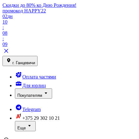
Скидки до 80% ко Дню Рождения!
промокод HAPPY22
02
дн
10
:
08
:
09
г. Ганцевичи
Оплата частями
Для юрлиц
Покупателям
Telegram
+375 29
302 10 21
Еще