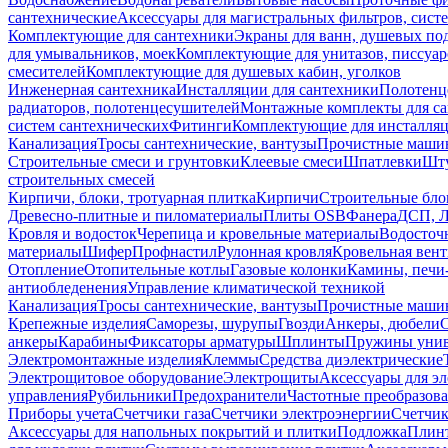
сантехнические
Аксессуары для магистральных фильтров, сист
Комплектующие для сантехники
Экраны для ванн, душевых по
для умывальников, моек
Комплектующие для унитазов, писсуар
смесителей
Комплектующие для душевых кабин, уголков
Инженерная сантехника
Инсталляции для сантехники
Полотенц
радиаторов, полотенцесушителей
Монтажные комплекты для с
систем сантехнических
Фитинги
Комплектующие для инсталля
Канализация
Тросы сантехнические, вантузы
Прочистные маши
Строительные смеси и грунтовки
Клеевые смеси
Шпатлевки
Шту
строительных смесей
Кирпичи, блоки, тротуарная плитка
Кирпичи
Строительные бло
Древесно-плитные и пиломатериалы
Плиты OSB
Фанера
ДСП, 
Кровля и водосток
Черепица и кровельные материалы
Водосточ
материалы
Шифер
Профнастил
Рулонная кровля
Кровельная вен
Отопление
Отопительные котлы
Газовые колонки
Камины, печи
антиобледенения
Управление климатической техникой
Канализация
Тросы сантехнические, вантузы
Прочистные маши
Крепежные изделия
Саморезы, шурупы
Гвозди
Анкеры, дюбели
анкеры
Карабины
Фиксаторы арматуры
Шплинты
Пружины унив
Электромонтажные изделия
Клеммы
Средства диэлектрические
Электрощитовое оборудование
Электрощиты
Аксессуары для э
управления
Рубильники
Предохранители
Частотные преобразов
Приборы учета
Счетчики газа
Счетчики электроэнергии
Счетчи
Аксессуары для напольных покрытий и плитки
Подложка
Плинт