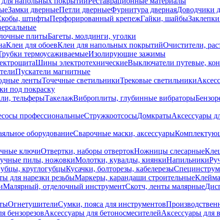
 для напольных покрытий
Реставрационные материалы
ые
Замки дверные
Петли дверные
Фурнитура дверная
Доводчики 
Скобы, штифты
Перфорированный крепеж
Гайки, шайбы
Заклепки
ерсальные
лочные плиты
Багеты, молдинги, уголки
на
Клеи для обоев
Клеи для напольных покрытий
Очистители, рас
Трубки термоусаживаемые
Изолирующие зажимы
лектрощита
Шины электротехнические
Выключатели путевые, ко
атели
Пускатели магнитные
одные ленты
Точечные светильники
Трековые светильники
Аксесс
и под покраску
ли, тельферы
Такелаж
Виброплиты, глубинные вибраторы
Бензор
сосы профессиональные
Стружкоотсосы
Домкраты
Аксессуары д
аяльное оборудование
Сварочные маски, аксессуары
Комплектующ
ечные ключи
Отвертки, наборы отверток
Ножницы слесарные
Кле
учные пилы, ножовки
Молотки, кувалды, киянки
Напильники
Ру
убцы, круглогубцы
Кусачки, болторезы, кабелерезы
Специнструм
ы для нарезки резьбы
Маркеры, карандаши строительные
Клейма
и
Малярный, отделочный инструмент
Скотч, ленты малярные
Дисп
иты
Огнетушители
Сумки, пояса для инструментов
Производствен
я бензорезов
Аксессуары для бетоносмесителей
Аксессуары для 