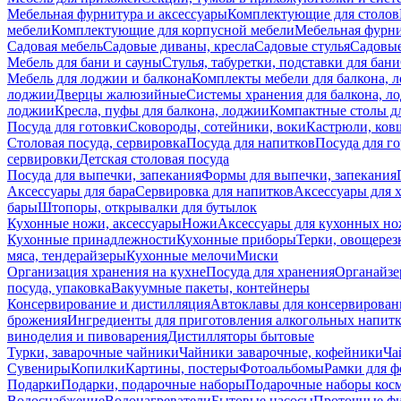
Мебельная фурнитура и аксессуары
Комплектующие для столов
мебели
Комплектующие для корпусной мебели
Мебельная фурн
Садовая мебель
Садовые диваны, кресла
Садовые стулья
Садовые
Мебель для бани и сауны
Стулья, табуретки, подставки для бани
Мебель для лоджии и балкона
Комплекты мебели для балкона, 
лоджии
Дверцы жалюзийные
Системы хранения для балкона, л
лоджии
Кресла, пуфы для балкона, лоджии
Компактные столы дл
Посуда для готовки
Сковороды, сотейники, воки
Кастрюли, ков
Столовая посуда, сервировка
Посуда для напитков
Посуда для г
сервировки
Детская столовая посуда
Посуда для выпечки, запекания
Формы для выпечки, запекания
Аксессуары для бара
Сервировка для напитков
Аксессуары для 
бары
Штопоры, открывалки для бутылок
Кухонные ножи, аксессуары
Ножи
Аксессуары для кухонных н
Кухонные принадлежности
Кухонные приборы
Терки, овощерез
мяса, тендерайзеры
Кухонные мелочи
Миски
Организация хранения на кухне
Посуда для хранения
Органайзе
посуда, упаковка
Вакуумные пакеты, контейнеры
Консервирование и дистилляция
Автоклавы для консервирован
брожения
Ингредиенты для приготовления алкогольных напит
виноделия и пивоварения
Дистилляторы бытовые
Турки, заварочные чайники
Чайники заварочные, кофейники
Ча
Сувениры
Копилки
Картины, постеры
Фотоальбомы
Рамки для ф
Подарки
Подарки, подарочные наборы
Подарочные наборы косм
Водоснабжение
Водонагреватели
Бытовые насосы
Проточные фи