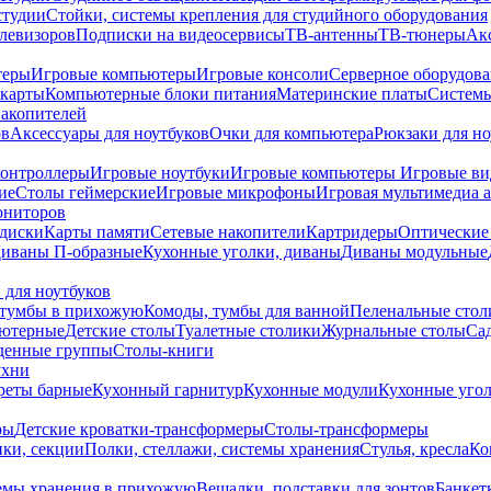
студии
Стойки, системы крепления для студийного оборудования
елевизоров
Подписки на видеосервисы
ТВ-антенны
ТВ-тюнеры
Ак
теры
Игровые компьютеры
Игровые консоли
Серверное оборудов
карты
Компьютерные блоки питания
Материнские платы
Системы
накопителей
ов
Аксессуары для ноутбуков
Очки для компьютера
Рюкзаки для но
контроллеры
Игровые ноутбуки
Игровые компьютеры
Игровые ви
ие
Столы геймерские
Игровые микрофоны
Игровая мультимедиа 
ониторов
диски
Карты памяти
Сетевые накопители
Картридеры
Оптические
иваны П-образные
Кухонные уголки, диваны
Диваны модульные
 для ноутбуков
тумбы в прихожую
Комоды, тумбы для ванной
Пеленальные стол
ьютерные
Детские столы
Туалетные столики
Журнальные столы
Са
денные группы
Столы-книги
ухни
уреты барные
Кухонный гарнитур
Кухонные модули
Кухонные угол
ры
Детские кроватки-трансформеры
Столы-трансформеры
ки, секции
Полки, стеллажи, системы хранения
Стулья, кресла
Ко
емы хранения в прихожую
Вешалки, подставки для зонтов
Банкет