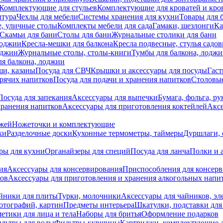
Комплектующие для стульев
Комплектующие для кроватей и кро
итура
Чехлы для мебели
Системы хранения для кухни
Товары для 
, уличные столы
Комплекты мебели для сада
Гамаки, шезлонги
Ка
Скамьи для бани
Столы для бани
Журнальные столики для бани
лоджии
Кресла-мешки для балкона
Кресла подвесные, стулья садо
оджии
Журнальные столы, столы-книги
Тумбы для балкона, лодж
я балкона, лоджии
ши, казаны
Посуда для СВЧ
Крышки и аксессуары для посуды
Гаст
орячих напитков
Посуда для подачи и хранения напитков
Столовы
Посуда для запекания
Аксессуары для выпечки
Бумага, фольга, р
хранения напитков
Аксессуары для приготовления коктейлей
Аксе
ожей
Ножеточки и комплектующие
ки
Разделочные доски
Кухонные термометры, таймеры
Дуршлаги, 
ры для кухни
Органайзеры для специй
Посуда для ланча
Полки и 
ия
Аксессуары для консервирования
Приспособления для консер
ков
Аксессуары для приготовления и хранения алкогольных напи
йники для плиты
Турки, молочники
Аксессуары для чайников, э
отографий, картин
Предметы интерьера
Шкатулки, подставки дл
етики для лица и тела
Наборы для бритья
Оформление подарков
льтры для воды
Фильтры-кувшины
Картриджи, комплектующие д