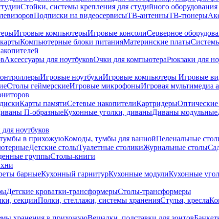
студии
Стойки, системы крепления для студийного оборудования
елевизоров
Подписки на видеосервисы
ТВ-антенны
ТВ-тюнеры
Ак
теры
Игровые компьютеры
Игровые консоли
Серверное оборудов
карты
Компьютерные блоки питания
Материнские платы
Системы
накопителей
ов
Аксессуары для ноутбуков
Очки для компьютера
Рюкзаки для но
контроллеры
Игровые ноутбуки
Игровые компьютеры
Игровые ви
ие
Столы геймерские
Игровые микрофоны
Игровая мультимедиа 
ониторов
диски
Карты памяти
Сетевые накопители
Картридеры
Оптические
иваны П-образные
Кухонные уголки, диваны
Диваны модульные
 для ноутбуков
тумбы в прихожую
Комоды, тумбы для ванной
Пеленальные стол
ьютерные
Детские столы
Туалетные столики
Журнальные столы
Са
денные группы
Столы-книги
ухни
уреты барные
Кухонный гарнитур
Кухонные модули
Кухонные угол
ры
Детские кроватки-трансформеры
Столы-трансформеры
ки, секции
Полки, стеллажи, системы хранения
Стулья, кресла
Ко
емы хранения в прихожую
Вешалки, подставки для зонтов
Банкет