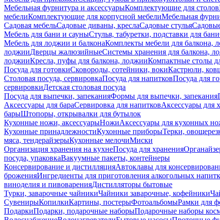
Мебельная фурнитура и аксессуары
Комплектующие для столов
мебели
Комплектующие для корпусной мебели
Мебельная фурн
Садовая мебель
Садовые диваны, кресла
Садовые стулья
Садовые
Мебель для бани и сауны
Стулья, табуретки, подставки для бани
Мебель для лоджии и балкона
Комплекты мебели для балкона, 
лоджии
Дверцы жалюзийные
Системы хранения для балкона, л
лоджии
Кресла, пуфы для балкона, лоджии
Компактные столы дл
Посуда для готовки
Сковороды, сотейники, воки
Кастрюли, ков
Столовая посуда, сервировка
Посуда для напитков
Посуда для г
сервировки
Детская столовая посуда
Посуда для выпечки, запекания
Формы для выпечки, запекания
Аксессуары для бара
Сервировка для напитков
Аксессуары для 
бары
Штопоры, открывалки для бутылок
Кухонные ножи, аксессуары
Ножи
Аксессуары для кухонных н
Кухонные принадлежности
Кухонные приборы
Терки, овощерез
мяса, тендерайзеры
Кухонные мелочи
Миски
Организация хранения на кухне
Посуда для хранения
Органайзе
посуда, упаковка
Вакуумные пакеты, контейнеры
Консервирование и дистилляция
Автоклавы для консервирован
брожения
Ингредиенты для приготовления алкогольных напит
виноделия и пивоварения
Дистилляторы бытовые
Турки, заварочные чайники
Чайники заварочные, кофейники
Ча
Сувениры
Копилки
Картины, постеры
Фотоальбомы
Рамки для ф
Подарки
Подарки, подарочные наборы
Подарочные наборы косм
Водоснабжение
Водонагреватели
Бытовые насосы
Проточные фи