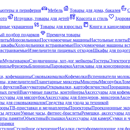
ьютеры и периферия
Мебель
Товары для дома, бакалея
С
мото
Игрушки, товары для детей
Красота и стиль
Здоров
рные украшения
Товары для взрослых
Книги и канцеляри
й подбор подарков
Премиум товары
плиты
Морозильники
Посудомоечные машины
Настольные плиты
 шкафы
Холодильники встраиваемые
Посудомоечные машины вс
встраиваемые
Измельчители пищевых отходов
Шкафы для подогр
чи
Мультиварки
Сэндвичницы, хот-дог мейкеры
Тостеры
Электрог
еницы
Фризеры
Блинницы
Пароварки
Автоклавы для консервиров
ки, кофемашины
Соковыжималки
Кофемолки
Вспениватели молок
ны, измельчители
Планетарные миксеры
Миксеры
Мясорубки
Лом
и фруктов
Вакууматоры
Открывалки, картофелечистки
Проращива
вых печей
Вакуумные пакеты, контейнеры
Аксессуары для кофе
ессуары для мясорубок
Аксессуары для блендеров, миксеров
Аксе
ры для соковыжималок
Средства для ухода за техникой
зоры
ТВ-приставки и медиаплееры
Проекторы
Проекционные эк
сы детские
Умные часы, фитнес-браслеты
Ремешки, аксессуары дл
рты памяти
Объективы
Вспышки
Аксессуары для камер
Сумки и ч
орамки
студии
Студийное освещение
Насадки светоформирующие для фо