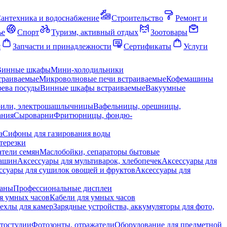
антехника и водоснабжение
Строительство
Ремонт и
ье
Спорт
Туризм, активный отдых
Зоотовары
я
Запчасти и принадлежности
Сертификаты
Услуги
Винные шкафы
Мини-холодильники
траиваемые
Микроволновые печи встраиваемые
Кофемашины
ева посуды
Винные шкафы встраиваемые
Вакуумные
рили, электрошашлычницы
Вафельницы, орешницы,
ания
Сыроварни
Фритюрницы, фондю-
а
Сифоны для газирования воды
терезки
тели семян
Маслобойки, сепараторы бытовые
машин
Аксессуары для мультиварок, хлебопечек
Аксессуары для
ссуары для сушилок овощей и фруктов
Аксессуары для
раны
Профессиональные дисплеи
я умных часов
Кабели для умных часов
ехлы для камер
Зарядные устройства, аккумуляторы для фото,
тостудии
Фотозонты, отражатели
Оборудование для предметной