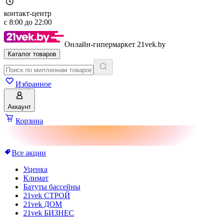
контакт-центр
с
8:00
до
22:00
Онлайн-гипермаркет 21vek.by
Каталог товаров
Избранное
Аккаунт
Корзина
Все акции
Уценка
Климат
Батуты бассейны
21vek СТРОЙ
21vek ДОМ
21vek БИЗНЕС