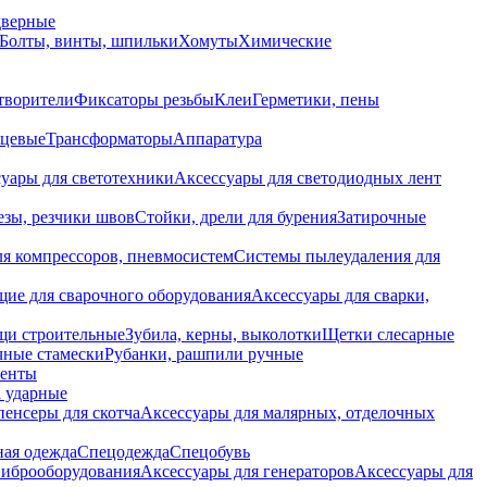
дверные
Болты, винты, шпильки
Хомуты
Химические
творители
Фиксаторы резьбы
Клеи
Герметики, пены
нцевые
Трансформаторы
Аппаратура
уары для светотехники
Аксессуары для светодиодных лент
езы, резчики швов
Стойки, дрели для бурения
Затирочные
ля компрессоров, пневмосистем
Системы пылеудаления для
ие для сварочного оборудования
Аксессуары для сварки,
щи строительные
Зубила, керны, выколотки
Щетки слесарные
чные стамески
Рубанки, рашпили ручные
енты
 ударные
енсеры для скотча
Аксессуары для малярных, отделочных
ная одежда
Спецодежда
Спецобувь
виброоборудования
Аксессуары для генераторов
Аксессуары для