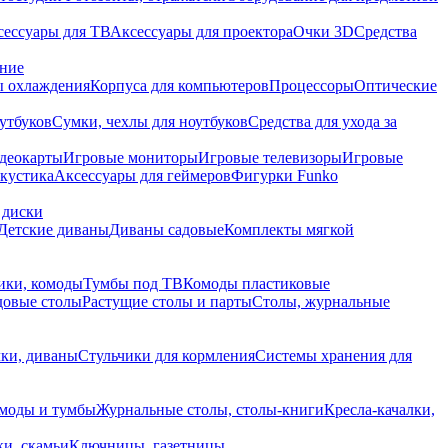
сессуары для ТВ
Аксессуары для проектора
Очки 3D
Средства
ание
 охлаждения
Корпуса для компьютеров
Процессоры
Оптические
утбуков
Сумки, чехлы для ноутбуков
Средства для ухода за
деокарты
Игровые мониторы
Игровые телевизоры
Игровые
акустика
Аксессуары для геймеров
Фигурки Funko
 диски
Детские диваны
Диваны садовые
Комплекты мягкой
ики, комоды
Тумбы под ТВ
Комоды пластиковые
довые столы
Растущие столы и парты
Столы, журнальные
ки, диваны
Стульчики для кормления
Системы хранения для
моды и тумбы
Журнальные столы, столы-книги
Кресла-качалки,
ки, скамьи
Ключницы, газетницы