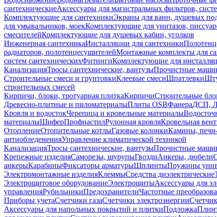
сантехнические
Аксессуары для магистральных фильтров, сист
Комплектующие для сантехники
Экраны для ванн, душевых по
для умывальников, моек
Комплектующие для унитазов, писсуар
смесителей
Комплектующие для душевых кабин, уголков
Инженерная сантехника
Инсталляции для сантехники
Полотенц
радиаторов, полотенцесушителей
Монтажные комплекты для с
систем сантехнических
Фитинги
Комплектующие для инсталля
Канализация
Тросы сантехнические, вантузы
Прочистные маши
Строительные смеси и грунтовки
Клеевые смеси
Шпатлевки
Шту
строительных смесей
Кирпичи, блоки, тротуарная плитка
Кирпичи
Строительные бло
Древесно-плитные и пиломатериалы
Плиты OSB
Фанера
ДСП, 
Кровля и водосток
Черепица и кровельные материалы
Водосточ
материалы
Шифер
Профнастил
Рулонная кровля
Кровельная вен
Отопление
Отопительные котлы
Газовые колонки
Камины, печи
антиобледенения
Управление климатической техникой
Канализация
Тросы сантехнические, вантузы
Прочистные маши
Крепежные изделия
Саморезы, шурупы
Гвозди
Анкеры, дюбели
анкеры
Карабины
Фиксаторы арматуры
Шплинты
Пружины унив
Электромонтажные изделия
Клеммы
Средства диэлектрические
Электрощитовое оборудование
Электрощиты
Аксессуары для э
управления
Рубильники
Предохранители
Частотные преобразов
Приборы учета
Счетчики газа
Счетчики электроэнергии
Счетчи
Аксессуары для напольных покрытий и плитки
Подложка
Плинт