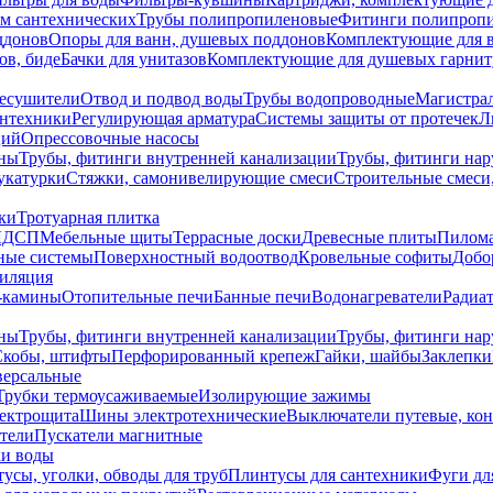
ем сантехнических
Трубы полипропиленовые
Фитинги полипроп
ддонов
Опоры для ванн, душевых поддонов
Комплектующие для 
ов, биде
Бачки для унитазов
Комплектующие для душевых гарнит
есушители
Отвод и подвод воды
Трубы водопроводные
Магистрал
антехники
Регулирующая арматура
Системы защиты от протечек
Л
ций
Опрессовочные насосы
ны
Трубы, фитинги внутренней канализации
Трубы, фитинги на
катурки
Стяжки, самонивелирующие смеси
Строительные смеси,
ки
Тротуарная плитка
ЛДСП
Мебельные щиты
Террасные доски
Древесные плиты
Пилом
ные системы
Поверхностный водоотвод
Кровельные софиты
Добо
тиляция
-камины
Отопительные печи
Банные печи
Водонагреватели
Радиат
ны
Трубы, фитинги внутренней канализации
Трубы, фитинги на
Скобы, штифты
Перфорированный крепеж
Гайки, шайбы
Заклепки
ерсальные
Трубки термоусаживаемые
Изолирующие зажимы
лектрощита
Шины электротехнические
Выключатели путевые, ко
атели
Пускатели магнитные
ки воды
усы, уголки, обводы для труб
Плинтусы для сантехники
Фуги дл