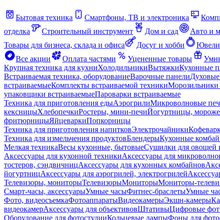
Бытовая техника
Смартфоны, ТВ и электроника
Комп
отделка
Строительный инструмент
Дом и сад
Авто и 
Товары для бизнеса, склада и офиса
Досуг и хобби
Ювели
Все акции
Оплата частями
Уцененные товары
Умны
Крупная техника для кухни
Холодильники
Вытяжки
Кухонные 
Встраиваемая техника, оборудование
Варочные панели
Духовые
встраиваемые
Комплекты встраиваемой техники
Морозильники 
упаковщики встраиваемые
Пароварки встраиваемые
Техника для приготовления еды
Аэрогрили
Микроволновые пе
кексницы
Хлебопечки
Ростеры, мини-печи
Йогуртницы, морож
фритюрницы
Яйцеварки
Попкорницы
Техника для приготовления напитков
Электрочайники
Кофевар
Техника для измельчения продуктов
Блендеры
Кухонные комбай
Мелкая техника
Весы кухонные, бытовые
Сушилки для овощей 
Аксессуары для кухонной техники
Аксессуары для микроволно
тостеров, сэндвичниц
Аксессуары для кухонных комбайнов
Акс
йогуртниц
Аксессуары для аэрогрилей, электрогрилей
Аксессуа
Телевизоры, мониторы
Телевизоры
Мониторы
Мониторы-телеви
Смарт-часы, аксессуары
Умные часы
Фитнес-браслеты
Умные ча
Фото, видеосъемка
Фотоаппараты
Видеокамеры
Экшн-камеры
Ка
видеокамер
Аксессуары для объективов
Штативы
Цифровые фот
Оборудование для фотостудии
Кольцевые лампы
Фоны для фото