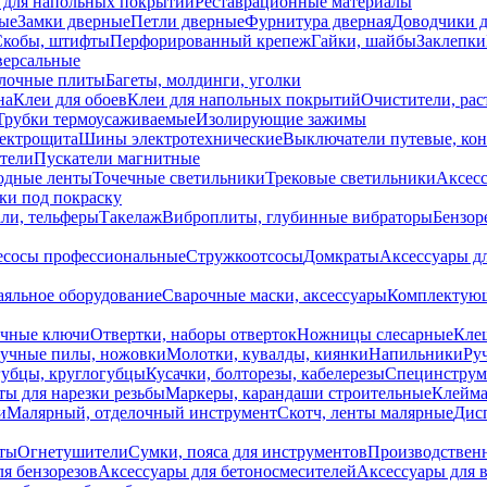
 для напольных покрытий
Реставрационные материалы
ые
Замки дверные
Петли дверные
Фурнитура дверная
Доводчики 
Скобы, штифты
Перфорированный крепеж
Гайки, шайбы
Заклепки
ерсальные
лочные плиты
Багеты, молдинги, уголки
на
Клеи для обоев
Клеи для напольных покрытий
Очистители, рас
Трубки термоусаживаемые
Изолирующие зажимы
лектрощита
Шины электротехнические
Выключатели путевые, ко
атели
Пускатели магнитные
одные ленты
Точечные светильники
Трековые светильники
Аксесс
и под покраску
ли, тельферы
Такелаж
Виброплиты, глубинные вибраторы
Бензор
сосы профессиональные
Стружкоотсосы
Домкраты
Аксессуары д
аяльное оборудование
Сварочные маски, аксессуары
Комплектующ
ечные ключи
Отвертки, наборы отверток
Ножницы слесарные
Кле
учные пилы, ножовки
Молотки, кувалды, киянки
Напильники
Ру
убцы, круглогубцы
Кусачки, болторезы, кабелерезы
Специнструм
ы для нарезки резьбы
Маркеры, карандаши строительные
Клейма
и
Малярный, отделочный инструмент
Скотч, ленты малярные
Дисп
иты
Огнетушители
Сумки, пояса для инструментов
Производствен
я бензорезов
Аксессуары для бетоносмесителей
Аксессуары для 