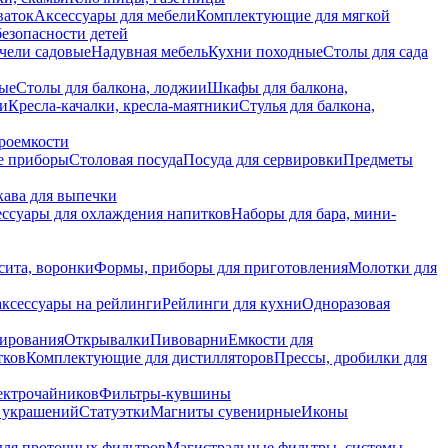
ваток
Аксессуары для мебели
Комплектующие для мягкой
безопасности детей
чели садовые
Надувная мебель
Кухни походные
Столы для сада
вые
Столы для балкона, лоджии
Шкафы для балкона,
ии
Кресла-качалки, кресла-маятники
Стулья для балкона,
роемкости
е приборы
Столовая посуда
Посуда для сервировки
Предметы
укава для выпечки
ссуары для охлаждения напитков
Наборы для бара, мини-
сита, воронки
Формы, приборы для приготовления
Молотки для
аксессуары на рейлинги
Рейлинги для кухни
Одноразовая
вирования
Открывалки
Пивоварни
Емкости для
тков
Комплектующие для дистилляторов
Прессы, дробилки для
лектрочайников
Фильтры-кувшины
я украшений
Статуэтки
Магниты сувенирные
Иконы
ля проточных фильтров
Магистральные фильтры, системы