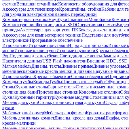
съемки
Вспышки студийные
Комплекты оборудования для фото
Аксессуары для телевизоров
Кронштейны, стойки
Кабели для т
для ухода за электроникой
Кабели, переходники
Компьютерная техника
Ноутбуки
Планшеты
Моноблоки
Компью
Комплектующие
Жесткие диски, SSD
Оперативная память
Видео
приводы
Аксессуары для корпусов ПК
Боксы, док-станции для 
Аксессуары для компьютерной техники
Подставки для ноутбук
электроникой
Программное обеспечение
Игровая зона
Игровые приставки
Игры для приставок
Игровые 
мыши
Игровые клавиатуры
Игровые наушники
Кресла геймерск
Pop
Подставки для ноутбуков
Светодиодные ленты
Лампы для м
Накопители данных
USB Flash накопители
Внешние HDD, SSD 
Мягкая мебель
Диваны, тахты
Диваны прямые
Диваны угловые
Д
мебели
Бескаркасные кресла-мешки и диваны
Надувные диваны
Игровая мебель
Кресла геймерские
Столы геймерские
Подставки
Комоды, тумбы
Комоды
Тумбы
Прикроватные тумбы
Обувницы, 
Столы
Кухонные столы
Барные столы
Столы письменные, комп
столики для бани
Приставные столики
Консольные столики
Обе
Кухня
Кухонный гарнитур
Кухонные модули
Столешницы для к
Мебель для кухни
Столы, столики
Стулья для кухни
Стулья, таб
кухни
Мебель-трансформер
Мебель-трансформер
Кровати-трансформе
Мебель для жилых комнат
Диваны, кресла для дома
Шкафы, стен
кресла-маятники
Мебель для прихожей
Секции, тумбы в прихожую
Полки и сист