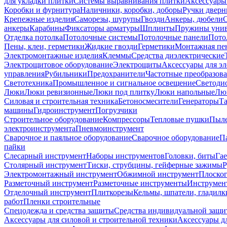
для укладки плитки
Системы выравнивания плитки
Аксессуары
Коробки и фурнитура
Наличники, коробки, доборы
Ручки дверн
Крепежные изделия
Саморезы, шурупы
Гвозди
Анкеры, дюбели
анкеры
Карабины
Фиксаторы арматуры
Шплинты
Пружины унив
Отделка потолка
Потолочные системы
Потолочные панели
Пото
Пены, клеи, герметики
Жидкие гвозди
Герметики
Монтажная пе
Электромонтажные изделия
Клеммы
Средства диэлектрические
Электрощитовое оборудование
Электрощиты
Аксессуары для э
управления
Рубильники
Предохранители
Частотные преобразов
Светотехника
Промышленное и сигнальное освещение
Светоди
Люки
Люки ревизионные
Люки под плитку
Люки напольные
Люк
Силовая и строительная техника
Бетоносмесители
Генераторы
Та
машины
Гидроинструмент
Погрузчики
Строительное оборудование
Компрессоры
Тепловые пушки
Пыле
электроинструмента
Пневмоинструмент
Сварочное и паяльное оборудование
Сварочное оборудование
П
пайки
Слесарный инструмент
Наборы инструментов
Головки, биты
Га
Столярный инструмент
Тиски, струбцины, гейферные зажимы
Р
Электромонтажный инструмент
Обжимной инструмент
Плоског
Разметочный инструмент
Разметочные инструменты
Инструмент
Отделочный инструмент
Плиткорезы
Кельмы, шпатели, гладилк
работ
Пленки строительные
Спецодежда и средства защиты
Средства индивидуальной защ
Аксессуары для силовой и строительной техники
Аксессуары дл