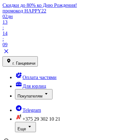
Скидки до 80% ко Дню Рождения!
промокод HAPPY22
02
дн
13
:
14
:
09
г. Ганцевичи
Оплата частями
Для юрлиц
Покупателям
Telegram
+375 29
302 10 21
Еще