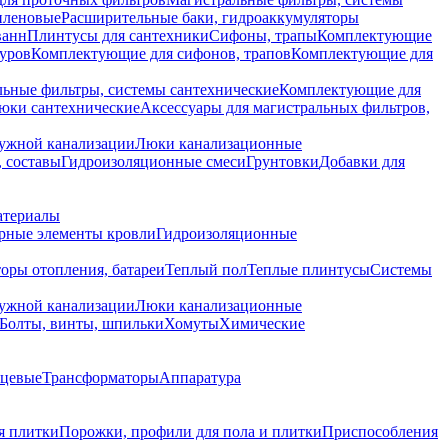
иленовые
Расширительные баки, гидроаккумуляторы
ванн
Плинтусы для сантехники
Сифоны, трапы
Комплектующие
уров
Комплектующие для сифонов, трапов
Комплектующие для
ьные фильтры, системы сантехнические
Комплектующие для
юки сантехнические
Аксессуары для магистральных фильтров,
ружной канализации
Люки канализационные
 составы
Гидроизоляционные смеси
Грунтовки
Добавки для
атериалы
рные элементы кровли
Гидроизоляционные
оры отопления, батареи
Теплый пол
Теплые плинтусы
Системы
ружной канализации
Люки канализационные
Болты, винты, шпильки
Хомуты
Химические
нцевые
Трансформаторы
Аппаратура
я плитки
Порожки, профили для пола и плитки
Приспособления