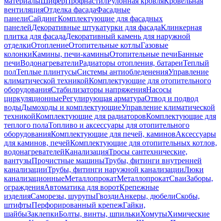
материалы
Шифер
Профнастил
Рулонная кровля
Кровельная
вентиляция
Отделка фасада
Фасадные
панели
Сайдинг
Комплектующие для фасадных
панелей
Декоративные штукатурки для фасада
Клинкерная
плитка для фасада
Декоративный камень для наружной
отделки
Отопление
Отопительные котлы
Газовые
колонки
Камины, печи-камины
Отопительные печи
Банные
печи
Водонагреватели
Радиаторы отопления, батареи
Теплый
пол
Теплые плинтусы
Системы антиобледенения
Управление
климатической техникой
Комплектующие для отопительного
оборудования
Стабилизаторы напряжения
Насосы
циркуляционные
Регулирующая арматура
Отвод и подвод
воды
Дымоходы и комплектующие
Управление климатической
техникой
Комплектующие для радиаторов
Комплектующие для
теплого пола
Топливо и аксессуары для отопительного
оборудования
Комплектующие для печей, каминов
Аксессуары
для каминов, печей
Комплектующие для отопительных котлов,
водонагревателей
Канализация
Тросы сантехнические,
вантузы
Прочистные машины
Трубы, фитинги внутренней
канализации
Трубы, фитинги наружной канализации
Люки
канализационные
Металлопрокат
Металлопрокат
Сваи
Заборы,
ограждения
Автоматика для ворот
Крепежные
изделия
Саморезы, шурупы
Гвозди
Анкеры, дюбели
Скобы,
штифты
Перфорированный крепеж
Гайки,
шайбы
Заклепки
Болты, винты, шпильки
Хомуты
Химические