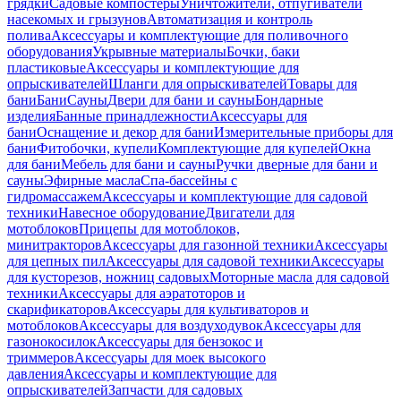
грядки
Садовые компостеры
Уничтожители, отпугиватели
насекомых и грызунов
Автоматизация и контроль
полива
Аксессуары и комплектующие для поливочного
оборудования
Укрывные материалы
Бочки, баки
пластиковые
Аксессуары и комплектующие для
опрыскивателей
Шланги для опрыскивателей
Товары для
бани
Бани
Сауны
Двери для бани и сауны
Бондарные
изделия
Банные принадлежности
Аксессуары для
бани
Оснащение и декор для бани
Измерительные приборы для
бани
Фитобочки, купели
Комплектующие для купелей
Окна
для бани
Мебель для бани и сауны
Ручки дверные для бани и
сауны
Эфирные масла
Спа-бассейны с
гидромассажем
Аксессуары и комплектующие для садовой
техники
Навесное оборудование
Двигатели для
мотоблоков
Прицепы для мотоблоков,
минитракторов
Аксессуары для газонной техники
Аксессуары
для цепных пил
Аксессуары для садовой техники
Аксессуары
для кусторезов, ножниц садовых
Моторные масла для садовой
техники
Аксессуары для аэратоторов и
скарификаторов
Аксессуары для культиваторов и
мотоблоков
Аксессуары для воздуходувок
Аксессуары для
газонокосилок
Аксессуары для бензокос и
триммеров
Аксессуары для моек высокого
давления
Аксессуары и комплектующие для
опрыскивателей
Запчасти для садовых