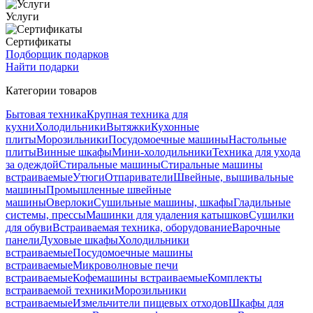
Услуги
Сертификаты
Подборщик подарков
Найти подарки
Категории товаров
Бытовая техника
Крупная техника для
кухни
Холодильники
Вытяжки
Кухонные
плиты
Морозильники
Посудомоечные машины
Настольные
плиты
Винные шкафы
Мини-холодильники
Техника для ухода
за одеждой
Стиральные машины
Стиральные машины
встраиваемые
Утюги
Отпариватели
Швейные, вышивальные
машины
Промышленные швейные
машины
Оверлоки
Сушильные машины, шкафы
Гладильные
системы, прессы
Машинки для удаления катышков
Сушилки
для обуви
Встраиваемая техника, оборудование
Варочные
панели
Духовые шкафы
Холодильники
встраиваемые
Посудомоечные машины
встраиваемые
Микроволновые печи
встраиваемые
Кофемашины встраиваемые
Комплекты
встраиваемой техники
Морозильники
встраиваемые
Измельчители пищевых отходов
Шкафы для