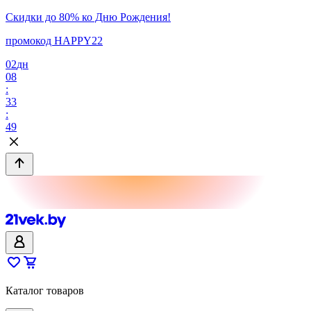
Скидки до 80% ко Дню Рождения!
промокод HAPPY22
02
дн
08
:
33
:
49
Каталог товаров