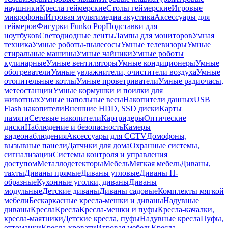
наушники
Кресла геймерские
Столы геймерские
Игровые
микрофоны
Игровая мультимедиа акустика
Аксессуары для
геймеров
Фигурки Funko Pop
Подставки для
ноутбуков
Светодиодные ленты
Лампы для мониторов
Умная
техника
Умные роботы-пылесосы
Умные телевизоры
Умные
стиральные машины
Умные чайники
Умные роботы
кулинарные
Умные вентиляторы
Умные кондиционеры
Умные
обогреватели
Умные увлажнители, очистители воздуха
Умные
отопительные котлы
Умные проветриватели
Умные радиочасы,
метеостанции
Умные кормушки и поилки для
животных
Умные напольные весы
Накопители данных
USB
Flash накопители
Внешние HDD, SSD диски
Карты
памяти
Сетевые накопители
Картридеры
Оптические
диски
Наблюдение и безопасность
Камеры
видеонаблюдения
Аксессуары для CCTV
Домофоны,
вызывные панели
Датчики для дома
Охранные системы,
сигнализации
Системы контроля и управления
доступом
Металлодетекторы
Мебель
Мягкая мебель
Диваны,
тахты
Диваны прямые
Диваны угловые
Диваны П-
образные
Кухонные уголки, диваны
Диваны
модульные
Детские диваны
Диваны садовые
Комплекты мягкой
мебели
Бескаркасные кресла-мешки и диваны
Надувные
диваны
Кресла
Кресла
Кресла-мешки и пуфы
Кресла-качалки,
кресла-маятники
Детские кресла, пуфы
Надувные кресла
Пуфы,
оттоманки
Кресла-кровати
Игровая мебель
Кресла