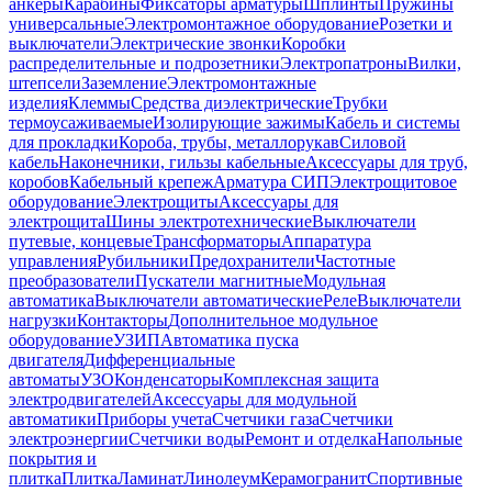
анкеры
Карабины
Фиксаторы арматуры
Шплинты
Пружины
универсальные
Электромонтажное оборудование
Розетки и
выключатели
Электрические звонки
Коробки
распределительные и подрозетники
Электропатроны
Вилки,
штепсели
Заземление
Электромонтажные
изделия
Клеммы
Средства диэлектрические
Трубки
термоусаживаемые
Изолирующие зажимы
Кабель и системы
для прокладки
Короба, трубы, металлорукав
Силовой
кабель
Наконечники, гильзы кабельные
Аксессуары для труб,
коробов
Кабельный крепеж
Арматура СИП
Электрощитовое
оборудование
Электрощиты
Аксессуары для
электрощита
Шины электротехнические
Выключатели
путевые, концевые
Трансформаторы
Аппаратура
управления
Рубильники
Предохранители
Частотные
преобразователи
Пускатели магнитные
Модульная
автоматика
Выключатели автоматические
Реле
Выключатели
нагрузки
Контакторы
Дополнительное модульное
оборудование
УЗИП
Автоматика пуска
двигателя
Дифференциальные
автоматы
УЗО
Конденсаторы
Комплексная защита
электродвигателей
Аксессуары для модульной
автоматики
Приборы учета
Счетчики газа
Счетчики
электроэнергии
Счетчики воды
Ремонт и отделка
Напольные
покрытия и
плитка
Плитка
Ламинат
Линолеум
Керамогранит
Спортивные