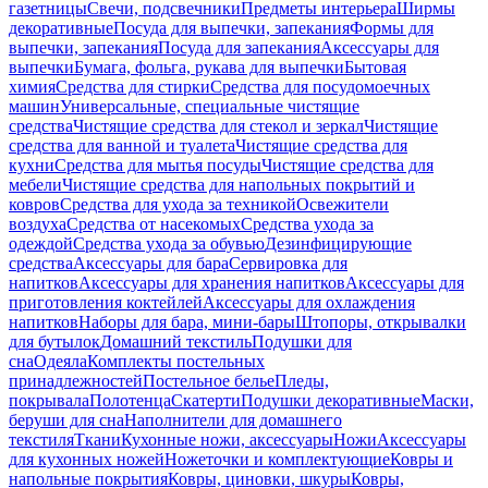
газетницы
Свечи, подсвечники
Предметы интерьера
Ширмы
декоративные
Посуда для выпечки, запекания
Формы для
выпечки, запекания
Посуда для запекания
Аксессуары для
выпечки
Бумага, фольга, рукава для выпечки
Бытовая
химия
Средства для стирки
Средства для посудомоечных
машин
Универсальные, специальные чистящие
средства
Чистящие средства для стекол и зеркал
Чистящие
средства для ванной и туалета
Чистящие средства для
кухни
Средства для мытья посуды
Чистящие средства для
мебели
Чистящие средства для напольных покрытий и
ковров
Средства для ухода за техникой
Освежители
воздуха
Средства от насекомых
Средства ухода за
одеждой
Средства ухода за обувью
Дезинфицирующие
средства
Аксессуары для бара
Сервировка для
напитков
Аксессуары для хранения напитков
Аксессуары для
приготовления коктейлей
Аксессуары для охлаждения
напитков
Наборы для бара, мини-бары
Штопоры, открывалки
для бутылок
Домашний текстиль
Подушки для
сна
Одеяла
Комплекты постельных
принадлежностей
Постельное белье
Пледы,
покрывала
Полотенца
Скатерти
Подушки декоративные
Маски,
беруши для сна
Наполнители для домашнего
текстиля
Ткани
Кухонные ножи, аксессуары
Ножи
Аксессуары
для кухонных ножей
Ножеточки и комплектующие
Ковры и
напольные покрытия
Ковры, циновки, шкуры
Ковры,