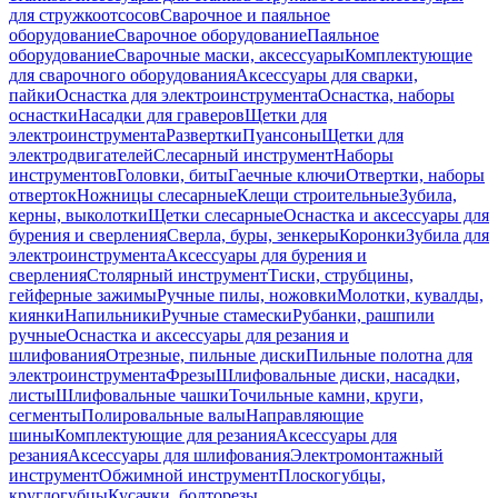
для стружкоотсосов
Сварочное и паяльное
оборудование
Сварочное оборудование
Паяльное
оборудование
Сварочные маски, аксессуары
Комплектующие
для сварочного оборудования
Аксессуары для сварки,
пайки
Оснастка для электроинструмента
Оснастка, наборы
оснастки
Насадки для граверов
Щетки для
электроинструмента
Развертки
Пуансоны
Щетки для
электродвигателей
Слесарный инструмент
Наборы
инструментов
Головки, биты
Гаечные ключи
Отвертки, наборы
отверток
Ножницы слесарные
Клещи строительные
Зубила,
керны, выколотки
Щетки слесарные
Оснастка и аксессуары для
бурения и сверления
Сверла, буры, зенкеры
Коронки
Зубила для
электроинструмента
Аксессуары для бурения и
сверления
Столярный инструмент
Тиски, струбцины,
гейферные зажимы
Ручные пилы, ножовки
Молотки, кувалды,
киянки
Напильники
Ручные стамески
Рубанки, рашпили
ручные
Оснастка и аксессуары для резания и
шлифования
Отрезные, пильные диски
Пильные полотна для
электроинструмента
Фрезы
Шлифовальные диски, насадки,
листы
Шлифовальные чашки
Точильные камни, круги,
сегменты
Полировальные валы
Направляющие
шины
Комплектующие для резания
Аксессуары для
резания
Аксессуары для шлифования
Электромонтажный
инструмент
Обжимной инструмент
Плоскогубцы,
круглогубцы
Кусачки, болторезы,