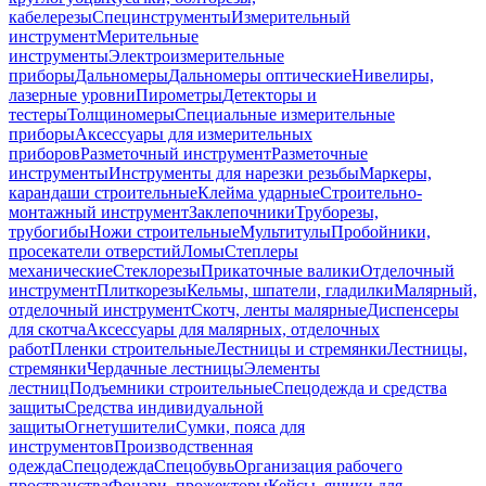
кабелерезы
Специнструменты
Измерительный
инструмент
Мерительные
инструменты
Электроизмерительные
приборы
Дальномеры
Дальномеры оптические
Нивелиры,
лазерные уровни
Пирометры
Детекторы и
тестеры
Толщиномеры
Специальные измерительные
приборы
Аксессуары для измерительных
приборов
Разметочный инструмент
Разметочные
инструменты
Инструменты для нарезки резьбы
Маркеры,
карандаши строительные
Клейма ударные
Строительно-
монтажный инструмент
Заклепочники
Труборезы,
трубогибы
Ножи строительные
Мультитулы
Пробойники,
просекатели отверстий
Ломы
Степлеры
механические
Стеклорезы
Прикаточные валики
Отделочный
инструмент
Плиткорезы
Кельмы, шпатели, гладилки
Малярный,
отделочный инструмент
Скотч, ленты малярные
Диспенсеры
для скотча
Аксессуары для малярных, отделочных
работ
Пленки строительные
Лестницы и стремянки
Лестницы,
стремянки
Чердачные лестницы
Элементы
лестниц
Подъемники строительные
Спецодежда и средства
защиты
Средства индивидуальной
защиты
Огнетушители
Сумки, пояса для
инструментов
Производственная
одежда
Спецодежда
Спецобувь
Организация рабочего
пространства
Фонари, прожекторы
Кейсы, ящики для