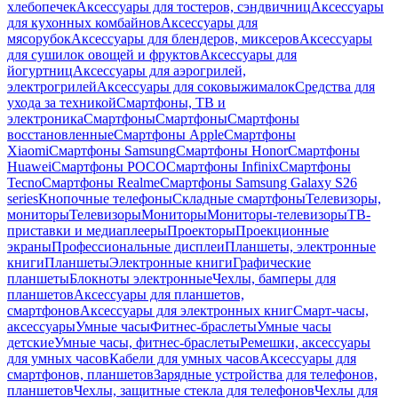
хлебопечек
Аксессуары для тостеров, сэндвичниц
Аксессуары
для кухонных комбайнов
Аксессуары для
мясорубок
Аксессуары для блендеров, миксеров
Аксессуары
для сушилок овощей и фруктов
Аксессуары для
йогуртниц
Аксессуары для аэрогрилей,
электрогрилей
Аксессуары для соковыжималок
Средства для
ухода за техникой
Смартфоны, ТВ и
электроника
Смартфоны
Смартфоны
Смартфоны
восстановленные
Смартфоны Apple
Смартфоны
Xiaomi
Смартфоны Samsung
Смартфоны Honor
Смартфоны
Huawei
Смартфоны POCO
Смартфоны Infinix
Смартфоны
Tecno
Смартфоны Realme
Смартфоны Samsung Galaxy S26
series
Кнопочные телефоны
Складные смартфоны
Телевизоры,
мониторы
Телевизоры
Мониторы
Мониторы-телевизоры
ТВ-
приставки и медиаплееры
Проекторы
Проекционные
экраны
Профессиональные дисплеи
Планшеты, электронные
книги
Планшеты
Электронные книги
Графические
планшеты
Блокноты электронные
Чехлы, бамперы для
планшетов
Аксессуары для планшетов,
смартфонов
Аксессуары для электронных книг
Смарт-часы,
аксессуары
Умные часы
Фитнес-браслеты
Умные часы
детские
Умные часы, фитнес-браслеты
Ремешки, аксессуары
для умных часов
Кабели для умных часов
Аксессуары для
смартфонов, планшетов
Зарядные устройства для телефонов,
планшетов
Чехлы, защитные стекла для телефонов
Чехлы для