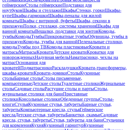
геймерские
Столы геймерские
Подставки для
ноутбуков
Шкафы и стеллажи
Шкафы
Стенки, горки
Шкафы-
купе
Шкафы-гармошки
Шкафы-пеналы для жилой
комнаты
Шкафы с витриной, буфеты
Шкафы, секции в
прихожую
Полки, стеллажи, системы хранения
Шкафы для
ванной комнаты
Вешалки, подставки для зонтов
Комоды,
тумбы
Комоды
Тумбы
Прикроватные тумбы
Обувницы, тумбы в
прихожую
Комоды, тумбы для ванной
Пеленальные столики,
комоды
Тумбы под ТВ
Комоды пластиковые
Кровати и
матрасы
Матрасы
Кровати
Детские кровати
Кроватки для
новорожденных
Надувная мебель
Наматрасники, чехлы на
матрас
Основания для
кроватей
Подматрасники
Раскладушки
Кровати-трансформеры,
шкафы-кровати
Кровати-домики
Столы
Кухонные
столы
Барные столы
Столы письменные,
компьютерные
Детские столы
Туалетные столики
Журнальные
столы
Садовые столы
Растущие столы и парты
Столы,
журнальные столики для бани
Приставные
столики
Консольные столики
Обеденные группы
Столы-
книги
Стулья
Кухонные стулья, табуреты
Барные стулья,
табуреты
Компьютерные кресла, стулья
Геймерские
кресла
Детские стулья, табуреты
Банкетки, скамьи
Садовые
кресла, стулья, табуреты
Стулья, табуреты для бани
Стульчики
для кормления
Кухня
Кухонный гарнитур
Кухонные