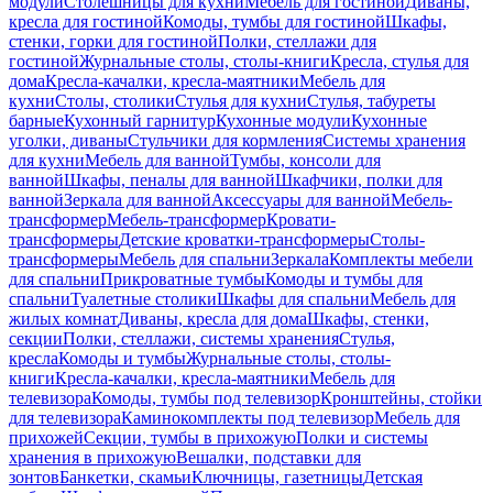
модули
Столешницы для кухни
Мебель для гостиной
Диваны,
кресла для гостиной
Комоды, тумбы для гостиной
Шкафы,
стенки, горки для гостиной
Полки, стеллажи для
гостиной
Журнальные столы, столы-книги
Кресла, стулья для
дома
Кресла-качалки, кресла-маятники
Мебель для
кухни
Столы, столики
Стулья для кухни
Стулья, табуреты
барные
Кухонный гарнитур
Кухонные модули
Кухонные
уголки, диваны
Стульчики для кормления
Системы хранения
для кухни
Мебель для ванной
Тумбы, консоли для
ванной
Шкафы, пеналы для ванной
Шкафчики, полки для
ванной
Зеркала для ванной
Аксессуары для ванной
Мебель-
трансформер
Мебель-трансформер
Кровати-
трансформеры
Детские кроватки-трансформеры
Столы-
трансформеры
Мебель для спальни
Зеркала
Комплекты мебели
для спальни
Прикроватные тумбы
Комоды и тумбы для
спальни
Туалетные столики
Шкафы для спальни
Мебель для
жилых комнат
Диваны, кресла для дома
Шкафы, стенки,
секции
Полки, стеллажи, системы хранения
Стулья,
кресла
Комоды и тумбы
Журнальные столы, столы-
книги
Кресла-качалки, кресла-маятники
Мебель для
телевизора
Комоды, тумбы под телевизор
Кронштейны, стойки
для телевизора
Каминокомплекты под телевизор
Мебель для
прихожей
Секции, тумбы в прихожую
Полки и системы
хранения в прихожую
Вешалки, подставки для
зонтов
Банкетки, скамьи
Ключницы, газетницы
Детская