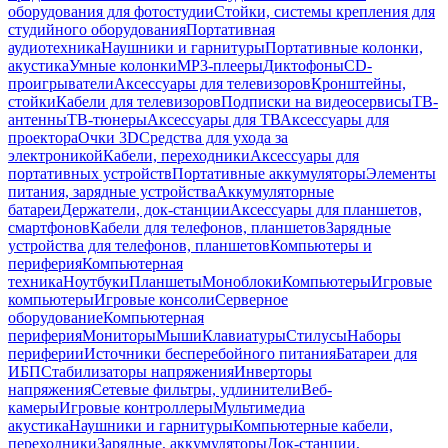
оборудования для фотостудии
Стойки, системы крепления для
студийного оборудования
Портативная
аудиотехника
Наушники и гарнитуры
Портативные колонки,
акустика
Умные колонки
MP3-плееры
Диктофоны
CD-
проигрыватели
Аксессуары для телевизоров
Кронштейны,
стойки
Кабели для телевизоров
Подписки на видеосервисы
ТВ-
антенны
ТВ-тюнеры
Аксессуары для ТВ
Аксессуары для
проектора
Очки 3D
Средства для ухода за
электроникой
Кабели, переходники
Аксессуары для
портативных устройств
Портативные аккумуляторы
Элементы
питания, зарядные устройства
Аккумуляторные
батареи
Держатели, док-станции
Аксессуары для планшетов,
смартфонов
Кабели для телефонов, планшетов
Зарядные
устройства для телефонов, планшетов
Компьютеры и
периферия
Компьютерная
техника
Ноутбуки
Планшеты
Моноблоки
Компьютеры
Игровые
компьютеры
Игровые консоли
Серверное
оборудование
Компьютерная
периферия
Мониторы
Мыши
Клавиатуры
Стилусы
Наборы
периферии
Источники бесперебойного питания
Батареи для
ИБП
Стабилизаторы напряжения
Инверторы
напряжения
Сетевые фильтры, удлинители
Веб-
камеры
Игровые контроллеры
Мультимедиа
акустика
Наушники и гарнитуры
Компьютерные кабели,
переходники
Зарядные, аккумуляторы
Док-станции,