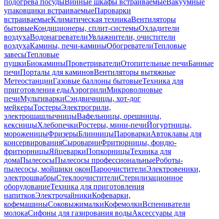
подогрева посуды
Винные шкафы встраиваемые
Вакуумные
упаковщики встраиваемые
Пароварки
встраиваемые
Климатическая техника
Вентиляторы
бытовые
Кондиционеры, сплит-системы
Охладители
воздуха
Водонагреватели
Увлажнители, очистители
воздуха
Камины, печи-камины
Обогреватели
Тепловые
завесы
Тепловые
пушки
Биокамины
Проветриватели
Отопительные печи
Банные
печи
Порталы для каминов
Вентиляторы вытяжные
Метеостанции
Газовые баллоны бытовые
Техника для
приготовления еды
Аэрогрили
Микроволновые
печи
Мультиварки
Сэндвичницы, хот-дог
мейкеры
Тостеры
Электрогрили,
электрошашлычницы
Вафельницы, орешницы,
кексницы
Хлебопечки
Ростеры, мини-печи
Йогуртницы,
мороженицы
Фризеры
Блинницы
Пароварки
Автоклавы для
консервирования
Сыроварни
Фритюрницы, фондю-
фритюрницы
Яйцеварки
Попкорницы
Техника для
дома
Пылесосы
Пылесосы профессиональные
Роботы-
пылесосы, мойщики окон
Пароочистители
Электровеники,
электрошвабры
Стеклоочистители
Стерилизационное
оборудование
Техника для приготовления
напитков
Электрочайники
Кофеварки,
кофемашины
Соковыжималки
Кофемолки
Вспениватели
молока
Сифоны для газирования воды
Аксессуары для