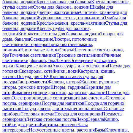
балкона, лоджии
Кресла-мешки для балкона
Кресла подвесные,
стулья садовые
Столы для балкона, лоджии
Шкафы для
балкона, лоджии
Дверцы жалюзийные
Системы хранения для
балкона, лоджии
Журнальные столы, столы-книги
Тумбы для
балкона, лоджии
Кресла-качалки, кресла-маятники
Стулья для
балкона, лоджии
Кресла, пуфы для балкона,
лоджии
Компактные столы для балкона, лоджии
Товары для
дома, бакалея
Освещение
Люстры, потолочные
светильники
Торшеры
Прикроватные лампы,
ночники
Настольные лампы
Споты
Настенные светильники,
бра
Точечные светильники
Трековые светильники
Уличные
светильники, фонари, бра
Лампы
Освещение для картин,
зеркал
Кольцевые лампы
Аксессуары для освещения
Посуда для
готовки
Сковороды, сотейники, воки
Кастрюли, ковши,
казаны
Посуда для СВЧ
Крышки и аксессуары для
посуды
Гастроемкости
Жалюзи, шторы
Жалюзи, рулонные
шторы, римские шторы
Шторы, гардины
Карнизы для
штор
Комплектующие для штор, карнизов, жалюзи
Пленки для
окон
Электроприводные солнцезащитные системы
Столовая
посуда, сервировка
Посуда для напитков
Посуда для горячих
напитков
Посуда для подачи и хранения напитков
Столовые
приборы
Столовая посуда
Посуда для сервировки
Предметы
сервировки
Детская столовая посуда
Декор
Зеркала
Кашпо,
стойки для цветов
Картины, постеры
Часы
интерьерные
Искусственные цветы, растения
Вазы
Ключницы,