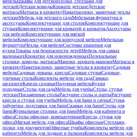
мебель
Шкафы для детской
Полки, стеллажи для
детской
Детские комоды
Кровати детские
Детские
матрасы
Матрасы в кроватку
Наматрасники, защитные чехлы
детские
Мебель для детского сада
Мебельная фурнитура и
аксессуары
Комплектующие для столов
Комплектующие для
стульев
Комплектующие для кроватей и кроваток
Аксессуары
для мебели
Комплектующие для мягкой
мебели
Комплектующие для корпусной мебели
Мебельная
фурнитура
Чехлы для мебели
Системы хранения для
кухни
Товары для безопасности детей
Мебель для самых
маленьких
Кроватки для новорожденных
Пеленальные
столики, комоды, матрасы
Манежи, кровати-манежи
Матрасы в
кроватку
Наматрасники, защитные чехлы в кроватку
Садовая
мебель
Садовые диваны, кресла
Садовые стулья
Садовые,
уличные столы
Комплекты мебели для сада
Гамаки,
шезлонги
Качели садовые
Надувная мебель
Кухни
походные
Столы для сада
Мебель для учебы
Столы, стулья
детские
Письменные столы
Растущие столы и парты
Растущие
кресла и стулья для учебы
Мебель для бани и сауны
Стулья,
табуретки, подставки для бани
Скамьи для бани
Столы для
бани
Журнальные столики для бани
Мебель для кабинета и
офиса
Столы офисные, компьютерные
Кресла, стулья для
офиса
Мягкая мебель для офиса
Шкафы офисные
Стеллажи,
полки для документов
Офисные тумбы
Комплекты мебели для
кабинета
Мебель для лоджии и балкона
Комплекты мебели для