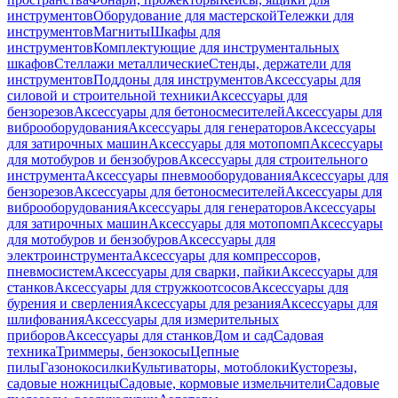
инструментов
Оборудование для мастерской
Тележки для
инструментов
Магниты
Шкафы для
инструментов
Комплектующие для инструментальных
шкафов
Стеллажи металлические
Стенды, держатели для
инструментов
Поддоны для инструментов
Аксессуары для
силовой и строительной техники
Аксессуары для
бензорезов
Аксессуары для бетоносмесителей
Аксессуары для
виброоборудования
Аксессуары для генераторов
Аксессуары
для затирочных машин
Аксессуары для мотопомп
Аксессуары
для мотобуров и бензобуров
Аксессуары для строительного
инструмента
Аксессуары пневмооборудования
Аксессуары для
бензорезов
Аксессуары для бетоносмесителей
Аксессуары для
виброоборудования
Аксессуары для генераторов
Аксессуары
для затирочных машин
Аксессуары для мотопомп
Аксессуары
для мотобуров и бензобуров
Аксессуары для
электроинструмента
Аксессуары для компрессоров,
пневмосистем
Аксессуары для сварки, пайки
Аксессуары для
станков
Аксессуары для стружкоотсосов
Аксессуары для
бурения и сверления
Аксессуары для резания
Аксессуары для
шлифования
Аксессуары для измерительных
приборов
Аксессуары для станков
Дом и сад
Садовая
техника
Триммеры, бензокосы
Цепные
пилы
Газонокосилки
Культиваторы, мотоблоки
Кусторезы,
садовые ножницы
Садовые, кормовые измельчители
Садовые