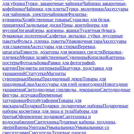
для уборки
Турки, заварочные чайники
Чайники заварочные,
кофейники
Чайники для плиты
Турки, молочники
Аксессуары
для чайников, электрочайников
Фильтры-
кувшины
Хозяйственные товары
Сушилки для белья,
прищепки
Гладильные доски
Урны, контейнеры для
мусора
Органайзеры, корзины, ящики
Туалетная бумага,
бумажные полотенца
Салфетки, мочалки, губки, мусорные
пакеты
Фольга, пленка, пакеты
Упаковочная тара
Аксессуары
для глажения
Аксессуары для стирки
Веревки,
шпагаты
Емкости, дозаторы для моющих средств
Вешалки-
плечики
Мешки хозяйственные
Сувениры
Копилки
Картины,
постеры
Фотоальбомы
Рамки для фотографий,
картин
Предметы интерьера
Шкатулки, подставки для
украшений
Статуэтки
Магниты
сувенирные
Иконы
Праздничный декор
Товары для
праздника
Елки
Аксессуары для елей новогодних
Новогодние
украшения
Светодиодные гирлянды, декорации
Светодиодные
фигуры, игрушки
Временные
татуировки
Фотобутафория
Товары для
маскарада
Подарки
Подарки, подарочные наборы
Подарочные
наборы косметики для лица и тела
Наборы для
бритья
Оформление подарков
Сантехника и
водоснабжение
Сантехника
Душевые кабины, поддоны,
двери
Ванны
Унитазы
Умывальники
Умывальники со
смесителями
Смесители
Душевые панели,