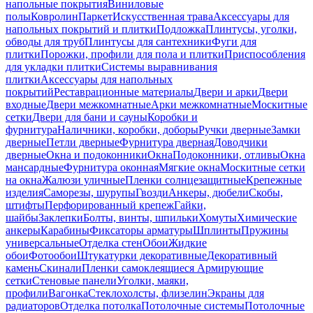
напольные покрытия
Виниловые
полы
Ковролин
Паркет
Искусственная трава
Аксессуары для
напольных покрытий и плитки
Подложка
Плинтусы, уголки,
обводы для труб
Плинтусы для сантехники
Фуги для
плитки
Порожки, профили для пола и плитки
Приспособления
для укладки плитки
Системы выравнивания
плитки
Аксессуары для напольных
покрытий
Реставрационные материалы
Двери и арки
Двери
входные
Двери межкомнатные
Арки межкомнатные
Москитные
сетки
Двери для бани и сауны
Коробки и
фурнитура
Наличники, коробки, доборы
Ручки дверные
Замки
дверные
Петли дверные
Фурнитура дверная
Доводчики
дверные
Окна и подоконники
Окна
Подоконники, отливы
Окна
мансардные
Фурнитура оконная
Мягкие окна
Москитные сетки
на окна
Жалюзи уличные
Пленки солнцезащитные
Крепежные
изделия
Саморезы, шурупы
Гвозди
Анкеры, дюбели
Скобы,
штифты
Перфорированный крепеж
Гайки,
шайбы
Заклепки
Болты, винты, шпильки
Хомуты
Химические
анкеры
Карабины
Фиксаторы арматуры
Шплинты
Пружины
универсальные
Отделка стен
Обои
Жидкие
обои
Фотообои
Штукатурки декоративные
Декоративный
камень
Скинали
Пленки самоклеящиеся
Армирующие
сетки
Стеновые панели
Уголки, маяки,
профили
Вагонка
Стеклохолсты, флизелин
Экраны для
радиаторов
Отделка потолка
Потолочные системы
Потолочные