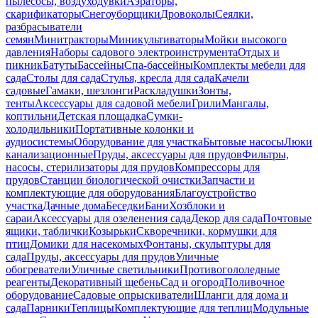
пылесосы, воздуходувки
Аэраторы,
скарификаторы
Снегоуборщики
Дровоколы
Сеялки,
разбрасыватели
семян
Минитракторы
Миникультиваторы
Мойки высокого
давления
Наборы садового электроинструмента
Отдых и
пикник
Батуты
Бассейны
Спа-бассейны
Комплекты мебели для
сада
Столы для сада
Стулья, кресла для сада
Качели
садовые
Гамаки, шезлонги
Раскладушки
Зонты,
тенты
Аксессуары для садовой мебели
Грили
Мангалы,
коптильни
Детская площадка
Сумки-
холодильники
Портативные колонки и
аудиосистемы
Оборудование для участка
Бытовые насосы
Люки
канализационные
Пруды, аксессуары для прудов
Фильтры,
насосы, стерилизаторы для прудов
Компрессоры для
прудов
Станции биологической очистки
Запчасти и
комплектующие для оборудования
Благоустройство
участка
Дачные дома
Беседки
Бани
Хозблоки и
сараи
Аксессуары для озеленения сада
Декор для сада
Почтовые
ящики, таблички
Козырьки
Скворечники, кормушки для
птиц
Домики для насекомых
Фонтаны, скульптуры для
сада
Пруды, аксессуары для прудов
Уличные
обогреватели
Уличные светильники
Противогололедные
реагенты
Декоративный щебень
Сад и огород
Поливочное
оборудование
Садовые опрыскиватели
Шланги для дома и
сада
Парники
Теплицы
Комплектующие для теплиц
Модульные