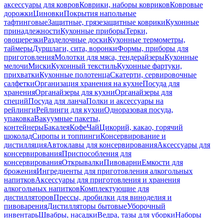
аксессуары для ковров
Коврики, наборы ковриков
Ковровые
дорожки
Циновки
Покрытия напольные
тафтинговые
Защитные, грязезащитные коврики
Кухонные
принадлежности
Кухонные приборы
Терки,
овощерезки
Разделочные доски
Кухонные термометры,
таймеры
Дуршлаги, сита, воронки
Формы, приборы для
приготовления
Молотки для мяса, тендерайзеры
Кухонные
мелочи
Миски
Кухонный текстиль
Кухонные фартуки,
прихватки
Кухонные полотенца
Скатерти, сервировочные
салфетки
Организация хранения на кухне
Посуда для
хранения
Органайзеры для кухни
Органайзеры для
специй
Посуда для ланча
Полки и аксессуары на
рейлинги
Рейлинги для кухни
Одноразовая посуда,
упаковка
Вакуумные пакеты,
контейнеры
Бакалея
Кофе
Чай
Цикорий, какао, горячий
шоколад
Сиропы и топпинги
Консервирование и
дистилляция
Автоклавы для консервирования
Аксессуары для
консервирования
Приспособления для
консервирования
Открывалки
Пивоварни
Емкости для
брожения
Ингредиенты для приготовления алкогольных
напитков
Аксессуары для приготовления и хранения
алкогольных напитков
Комплектующие для
дистилляторов
Прессы, дробилки для виноделия и
пивоварения
Дистилляторы бытовые
Уборочный
инвентарь
Швабры, насадки
Ведра, тазы для уборки
Наборы