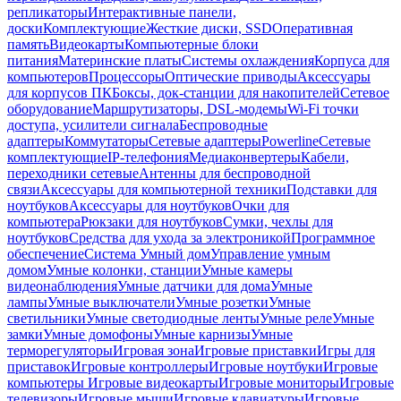
репликаторы
Интерактивные панели,
доски
Комплектующие
Жесткие диски, SSD
Оперативная
память
Видеокарты
Компьютерные блоки
питания
Материнские платы
Системы охлаждения
Корпуса для
компьютеров
Процессоры
Оптические приводы
Аксессуары
для корпусов ПК
Боксы, док-станции для накопителей
Сетевое
оборудование
Маршрутизаторы, DSL-модемы
Wi-Fi точки
доступа, усилители сигнала
Беспроводные
адаптеры
Коммутаторы
Сетевые адаптеры
Powerline
Сетевые
комплектующие
IP-телефония
Медиаконвертеры
Кабели,
переходники сетевые
Антенны для беспроводной
связи
Аксессуары для компьютерной техники
Подставки для
ноутбуков
Аксессуары для ноутбуков
Очки для
компьютера
Рюкзаки для ноутбуков
Сумки, чехлы для
ноутбуков
Средства для ухода за электроникой
Программное
обеспечение
Система Умный дом
Управление умным
домом
Умные колонки, станции
Умные камеры
видеонаблюдения
Умные датчики для дома
Умные
лампы
Умные выключатели
Умные розетки
Умные
светильники
Умные светодиодные ленты
Умные реле
Умные
замки
Умные домофоны
Умные карнизы
Умные
терморегуляторы
Игровая зона
Игровые приставки
Игры для
приставок
Игровые контроллеры
Игровые ноутбуки
Игровые
компьютеры
Игровые видеокарты
Игровые мониторы
Игровые
телевизоры
Игровые мыши
Игровые клавиатуры
Игровые