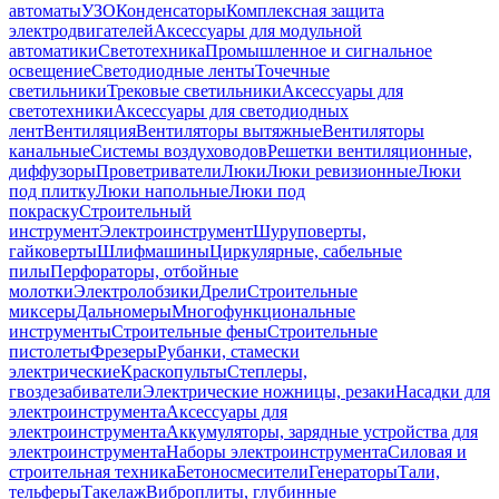
автоматы
УЗО
Конденсаторы
Комплексная защита
электродвигателей
Аксессуары для модульной
автоматики
Светотехника
Промышленное и сигнальное
освещение
Светодиодные ленты
Точечные
светильники
Трековые светильники
Аксессуары для
светотехники
Аксессуары для светодиодных
лент
Вентиляция
Вентиляторы вытяжные
Вентиляторы
канальные
Системы воздуховодов
Решетки вентиляционные,
диффузоры
Проветриватели
Люки
Люки ревизионные
Люки
под плитку
Люки напольные
Люки под
покраску
Строительный
инструмент
Электроинструмент
Шуруповерты,
гайковерты
Шлифмашины
Циркулярные, сабельные
пилы
Перфораторы, отбойные
молотки
Электролобзики
Дрели
Строительные
миксеры
Дальномеры
Многофункциональные
инструменты
Строительные фены
Строительные
пистолеты
Фрезеры
Рубанки, стамески
электрические
Краскопульты
Степлеры,
гвоздезабиватели
Электрические ножницы, резаки
Насадки для
электроинструмента
Аксессуары для
электроинструмента
Аккумуляторы, зарядные устройства для
электроинструмента
Наборы электроинструмента
Силовая и
строительная техника
Бетоносмесители
Генераторы
Тали,
тельферы
Такелаж
Виброплиты, глубинные