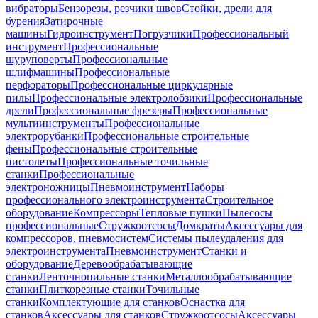
вибраторы
Бензорезы, резчики швов
Стойки, дрели для
бурения
Затирочные
машины
Гидроинструмент
Погрузчики
Профессиональный
инструмент
Профессиональные
шуруповерты
Профессиональные
шлифмашины
Профессиональные
перфораторы
Профессиональные циркулярные
пилы
Профессиональные электролобзики
Профессиональные
дрели
Профессиональные фрезеры
Профессиональные
мультиинструменты
Профессиональные
электрорубанки
Профессиональные строительные
фены
Профессиональные строительные
пистолеты
Профессиональные точильные
станки
Профессиональные
электроножницы
Пневмоинструмент
Наборы
профессионального электроинструмента
Строительное
оборудование
Компрессоры
Тепловые пушки
Пылесосы
профессиональные
Стружкоотсосы
Домкраты
Аксессуары для
компрессоров, пневмосистем
Системы пылеудаления для
электроинструмента
Пневмоинструмент
Станки и
оборудование
Деревообрабатывающие
станки
Ленточнопильные станки
Металлообрабатывающие
станки
Плиткорезные станки
Точильные
станки
Комплектующие для станков
Оснастка для
станков
Аксессуары для станков
Стружкоотсосы
Аксессуары