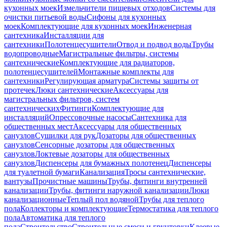
кухонных моек
Измельчители пищевых отходов
Системы для
очистки питьевой воды
Сифоны для кухонных
моек
Комплектующие для кухонных моек
Инженерная
сантехника
Инсталляции для
сантехники
Полотенцесушители
Отвод и подвод воды
Трубы
водопроводные
Магистральные фильтры, системы
сантехнические
Комплектующие для радиаторов,
полотенцесушителей
Монтажные комплекты для
сантехники
Регулирующая арматура
Системы защиты от
протечек
Люки сантехнические
Аксессуары для
магистральных фильтров, систем
сантехнических
Фитинги
Комплектующие для
инсталляций
Опрессовочные насосы
Сантехника для
общественных мест
Аксессуары для общественных
санузлов
Сушилки для рук
Дозаторы для общественных
санузлов
Сенсорные дозаторы для общественных
санузлов
Локтевые дозаторы для общественных
санузлов
Диспенсеры для бумажных полотенец
Диспенсеры
для туалетной бумаги
Канализация
Тросы сантехнические,
вантузы
Прочистные машины
Трубы, фитинги внутренней
канализации
Трубы, фитинги наружной канализации
Люки
канализационные
Теплый пол водяной
Трубы для теплого
пола
Коллекторы и комплектующие
Термостатика для теплого
пола
Автоматика для теплого
пола
Строительство
Строительные смеси и грунтовки
Клеевые