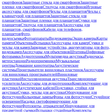
смартфонов
Защитные стекла для смартфонов
Защитные
пленки для смартфонов
Стилусы для смартфонов
Игровые
аксессуары для смартфонов
Чехлы для планшетов
Чехлы с
клавиатурой для планшетов
Защитные стекла для
планшетов
Защитные пленки для планшетов
Сумки для
планшетов
Стилусы для планшетов
Аксессуары для
планшетов, смартфонов
Кабели для телефонов,
планшетов
Фото,
видеосъемка
Фотоаппараты
Видеокамеры
Экшн-камеры
Карты
памяти
Объективы
Вспышки
Аксессуары для камер
Сумки и
чехлы для камер
Зарядные устройства, аккумуляторы для фото,
видеокамер
Аксессуары для объективов
Штативы
Цифровые
фоторамки
Аудиотехника
Мультимедиа акустика
Радиочасы,
метеостанции
Радиоприемники
Музыкальные
центры
Домашние кинотеатры
Акустические
системы
Проигрыватели виниловых пластинок
Аксессуары
для виниловых проигрывателей
Виниловые
пластинки
Инсталляционная акустика
Трансляционные
усилители
Аксессуары для аудиотехники
Комплектующие для
акустики
Акустические кабели
Подставки, стойки для
акустики
Сумки, чехлы для акустики
Оборудование для
фотостудии
Кольцевые лампы
Фоны для фотостудии
Студийное
освещение
Насадки светоформирующие для
фотостудии
Фотозонты, отражатели
Оборудование для
предметной съемки
Вспышки студийные
Комплекты