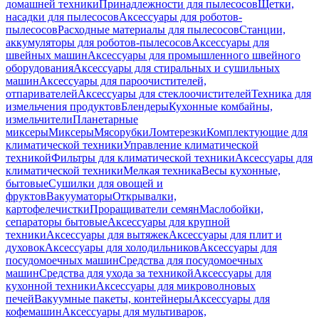
домашней техники
Принадлежности для пылесосов
Щетки,
насадки для пылесосов
Аксессуары для роботов-
пылесосов
Расходные материалы для пылесосов
Станции,
аккумуляторы для роботов-пылесосов
Аксессуары для
швейных машин
Аксессуары для промышленного швейного
оборудования
Аксессуары для стиральных и сушильных
машин
Аксессуары для пароочистителей,
отпаривателей
Аксессуары для стеклоочистителей
Техника для
измельчения продуктов
Блендеры
Кухонные комбайны,
измельчители
Планетарные
миксеры
Миксеры
Мясорубки
Ломтерезки
Комплектующие для
климатической техники
Управление климатической
техникой
Фильтры для климатической техники
Аксессуары для
климатической техники
Мелкая техника
Весы кухонные,
бытовые
Сушилки для овощей и
фруктов
Вакууматоры
Открывалки,
картофелечистки
Проращиватели семян
Маслобойки,
сепараторы бытовые
Аксессуары для крупной
техники
Аксессуары для вытяжек
Аксессуары для плит и
духовок
Аксессуары для холодильников
Аксессуары для
посудомоечных машин
Средства для посудомоечных
машин
Средства для ухода за техникой
Аксессуары для
кухонной техники
Аксессуары для микроволновых
печей
Вакуумные пакеты, контейнеры
Аксессуары для
кофемашин
Аксессуары для мультиварок,