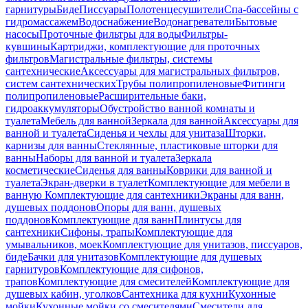
гарнитуры
Биде
Писсуары
Полотенцесушители
Спа-бассейны с
гидромассажем
Водоснабжение
Водонагреватели
Бытовые
насосы
Проточные фильтры для воды
Фильтры-
кувшины
Картриджи, комплектующие для проточных
фильтров
Магистральные фильтры, системы
сантехнические
Аксессуары для магистральных фильтров,
систем сантехнических
Трубы полипропиленовые
Фитинги
полипропиленовые
Расширительные баки,
гидроаккумуляторы
Обустройство ванной комнаты и
туалета
Мебель для ванной
Зеркала для ванной
Аксессуары для
ванной и туалета
Сиденья и чехлы для унитаза
Шторки,
карнизы для ванны
Стеклянные, пластиковые шторки для
ванны
Наборы для ванной и туалета
Зеркала
косметические
Сиденья для ванны
Коврики для ванной и
туалета
Экран-дверки в туалет
Комплектующие для мебели в
ванную
Комплектующие для сантехники
Экраны для ванн,
душевых поддонов
Опоры для ванн, душевых
поддонов
Комплектующие для ванн
Плинтусы для
сантехники
Сифоны, трапы
Комплектующие для
умывальников, моек
Комплектующие для унитазов, писсуаров,
биде
Бачки для унитазов
Комплектующие для душевых
гарнитуров
Комплектующие для сифонов,
трапов
Комплектующие для смесителей
Комплектующие для
душевых кабин, уголков
Сантехника для кухни
Кухонные
мойки
Кухонные мойки со смесителями
Смесители для