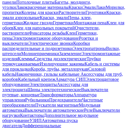
панели
Потолочные плиты
Багеты, молдинги,
уголки
Лакокрасочные материалы
Краски
Эмали
Лаки
Морилки,
пропитки
Колеры для краски
Растворители
Грунтовки
Краски,
эмали аэрозольные
Краски, эмали
Пены, клеи,
герметики
Жидкие гвозди
Герметики
Монтажная пена
Клеи для
обоев
Клеи для напольных покрытий
Очистители,
растворители
Фиксаторы резьбы
Клеи
Герметики,
пены
Электромонтажное оборудование
Розетки и
выключатели
Электрические звонки
Коробки
распределительные и подрозетники
Электропатроны
Вилки,
штепсели
Молниеприемники
Заземление
Электромонтажные
изделия
Клеммы
Средства диэлектрические
Трубки
термоусаживаемые
Изолирующие зажимы
Кабель и системы
для прокладки
Короба, трубы, металлорукав
Силовой
кабель
Наконечники, гильзы кабельные
Аксессуары для труб,
коробов
Кабельный крепеж
Арматура СИП
Электрощитовое
оборудование
Электрощиты
Аксессуары для
электрощита
Шины электротехнические
Выключатели
путевые, концевые
Трансформаторы
Аппаратура
управления
Рубильники
Предохранители
Частотные
преобразователи
Пускатели магнитные
Модульная
автоматика
Выключатели автоматические
Реле
Выключатели
нагрузки
Контакторы
Дополнительное модульное
оборудование
УЗИП
Автоматика пуска
двигателя
Дифференциальные