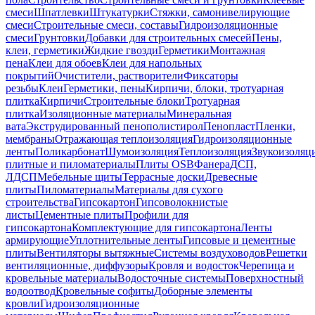
смеси
Шпатлевки
Штукатурки
Стяжки, самонивелирующие
смеси
Строительные смеси, составы
Гидроизоляционные
смеси
Грунтовки
Добавки для строительных смесей
Пены,
клеи, герметики
Жидкие гвозди
Герметики
Монтажная
пена
Клеи для обоев
Клеи для напольных
покрытий
Очистители, растворители
Фиксаторы
резьбы
Клеи
Герметики, пены
Кирпичи, блоки, тротуарная
плитка
Кирпичи
Строительные блоки
Тротуарная
плитка
Изоляционные материалы
Минеральная
вата
Экструдированный пенополистирол
Пенопласт
Пленки,
мембраны
Отражающая теплоизоляция
Гидроизоляционные
ленты
Поликарбонат
Шумоизоляция
Теплоизоляция
Звукоизоляц
плитные и пиломатериалы
Плиты OSB
Фанера
ДСП,
ЛДСП
Мебельные щиты
Террасные доски
Древесные
плиты
Пиломатериалы
Материалы для сухого
строительства
Гипсокартон
Гипсоволокнистые
листы
Цементные плиты
Профили для
гипсокартона
Комплектующие для гипсокартона
Ленты
армирующие
Уплотнительные ленты
Гипсовые и цементные
плиты
Вентиляторы вытяжные
Системы воздуховодов
Решетки
вентиляционные, диффузоры
Кровля и водосток
Черепица и
кровельные материалы
Водосточные системы
Поверхностный
водоотвод
Кровельные софиты
Доборные элементы
кровли
Гидроизоляционные