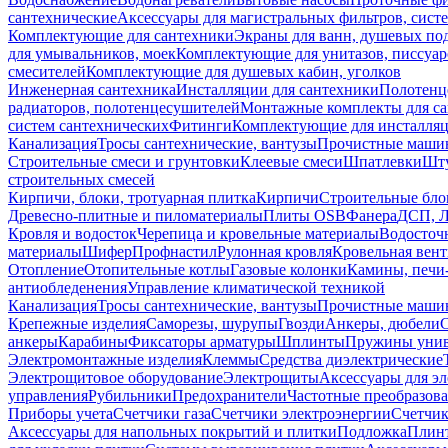
сантехнические
Аксессуары для магистральных фильтров, сист
Комплектующие для сантехники
Экраны для ванн, душевых по
для умывальников, моек
Комплектующие для унитазов, писсуар
смесителей
Комплектующие для душевых кабин, уголков
Инженерная сантехника
Инсталляции для сантехники
Полотенц
радиаторов, полотенцесушителей
Монтажные комплекты для с
систем сантехнических
Фитинги
Комплектующие для инсталля
Канализация
Тросы сантехнические, вантузы
Прочистные маши
Строительные смеси и грунтовки
Клеевые смеси
Шпатлевки
Шту
строительных смесей
Кирпичи, блоки, тротуарная плитка
Кирпичи
Строительные бло
Древесно-плитные и пиломатериалы
Плиты OSB
Фанера
ДСП, 
Кровля и водосток
Черепица и кровельные материалы
Водосточ
материалы
Шифер
Профнастил
Рулонная кровля
Кровельная вен
Отопление
Отопительные котлы
Газовые колонки
Камины, печи
антиобледенения
Управление климатической техникой
Канализация
Тросы сантехнические, вантузы
Прочистные маши
Крепежные изделия
Саморезы, шурупы
Гвозди
Анкеры, дюбели
анкеры
Карабины
Фиксаторы арматуры
Шплинты
Пружины унив
Электромонтажные изделия
Клеммы
Средства диэлектрические
Электрощитовое оборудование
Электрощиты
Аксессуары для э
управления
Рубильники
Предохранители
Частотные преобразов
Приборы учета
Счетчики газа
Счетчики электроэнергии
Счетчи
Аксессуары для напольных покрытий и плитки
Подложка
Плинт