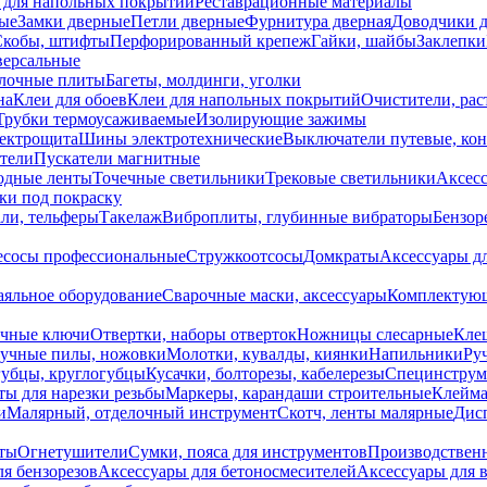
 для напольных покрытий
Реставрационные материалы
ые
Замки дверные
Петли дверные
Фурнитура дверная
Доводчики 
Скобы, штифты
Перфорированный крепеж
Гайки, шайбы
Заклепки
ерсальные
лочные плиты
Багеты, молдинги, уголки
на
Клеи для обоев
Клеи для напольных покрытий
Очистители, рас
Трубки термоусаживаемые
Изолирующие зажимы
лектрощита
Шины электротехнические
Выключатели путевые, ко
атели
Пускатели магнитные
одные ленты
Точечные светильники
Трековые светильники
Аксесс
и под покраску
ли, тельферы
Такелаж
Виброплиты, глубинные вибраторы
Бензор
сосы профессиональные
Стружкоотсосы
Домкраты
Аксессуары д
аяльное оборудование
Сварочные маски, аксессуары
Комплектующ
ечные ключи
Отвертки, наборы отверток
Ножницы слесарные
Кле
учные пилы, ножовки
Молотки, кувалды, киянки
Напильники
Ру
убцы, круглогубцы
Кусачки, болторезы, кабелерезы
Специнструм
ы для нарезки резьбы
Маркеры, карандаши строительные
Клейма
и
Малярный, отделочный инструмент
Скотч, ленты малярные
Дисп
иты
Огнетушители
Сумки, пояса для инструментов
Производствен
я бензорезов
Аксессуары для бетоносмесителей
Аксессуары для 