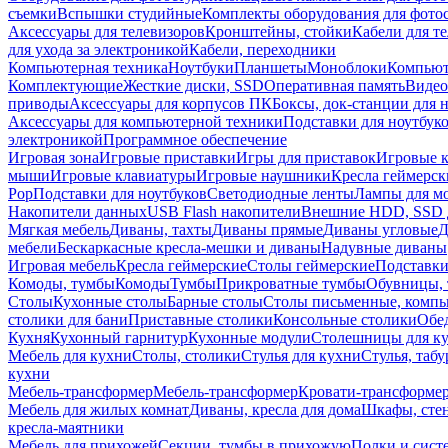
съемки
Вспышки студийные
Комплекты оборудования для фото
Аксессуары для телевизоров
Кронштейны, стойки
Кабели для т
для ухода за электроникой
Кабели, переходники
Компьютерная техника
Ноутбуки
Планшеты
Моноблоки
Компью
Комплектующие
Жесткие диски, SSD
Оперативная память
Видео
приводы
Аксессуары для корпусов ПК
Боксы, док-станции для 
Аксессуары для компьютерной техники
Подставки для ноутбук
электроникой
Программное обеспечение
Игровая зона
Игровые приставки
Игры для приставок
Игровые 
мыши
Игровые клавиатуры
Игровые наушники
Кресла геймерск
Pop
Подставки для ноутбуков
Светодиодные ленты
Лампы для м
Накопители данных
USB Flash накопители
Внешние HDD, SSD 
Мягкая мебель
Диваны, тахты
Диваны прямые
Диваны угловые
Д
мебели
Бескаркасные кресла-мешки и диваны
Надувные диваны
Игровая мебель
Кресла геймерские
Столы геймерские
Подставки
Комоды, тумбы
Комоды
Тумбы
Прикроватные тумбы
Обувницы, 
Столы
Кухонные столы
Барные столы
Столы письменные, комп
столики для бани
Приставные столики
Консольные столики
Обе
Кухня
Кухонный гарнитур
Кухонные модули
Столешницы для к
Мебель для кухни
Столы, столики
Стулья для кухни
Стулья, таб
кухни
Мебель-трансформер
Мебель-трансформер
Кровати-трансформе
Мебель для жилых комнат
Диваны, кресла для дома
Шкафы, стен
кресла-маятники
Мебель для прихожей
Секции, тумбы в прихожую
Полки и сист