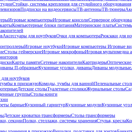
студии
Стойки, системы крепления для студийного оборудования
елевизоров
Подписки на видеосервисы
ТВ-антенны
ТВ-тюнеры
Ак
теры
Игровые компьютеры
Игровые консоли
Серверное оборудов
карты
Компьютерные блоки питания
Материнские платы
Системы
накопителей
ов
Аксессуары для ноутбуков
Очки для компьютера
Рюкзаки для но
контроллеры
Игровые ноутбуки
Игровые компьютеры
Игровые ви
ие
Столы геймерские
Игровые микрофоны
Игровая мультимедиа 
ониторов
диски
Карты памяти
Сетевые накопители
Картридеры
Оптические
иваны П-образные
Кухонные уголки, диваны
Диваны модульные
 для ноутбуков
тумбы в прихожую
Комоды, тумбы для ванной
Пеленальные стол
ьютерные
Детские столы
Туалетные столики
Журнальные столы
Са
денные группы
Столы-книги
ухни
уреты барные
Кухонный гарнитур
Кухонные модули
Кухонные угол
ры
Детские кроватки-трансформеры
Столы-трансформеры
ки, секции
Полки, стеллажи, системы хранения
Стулья, кресла
Ко
емы хранения в прихожую
Вешалки, подставки для зонтов
Банкет