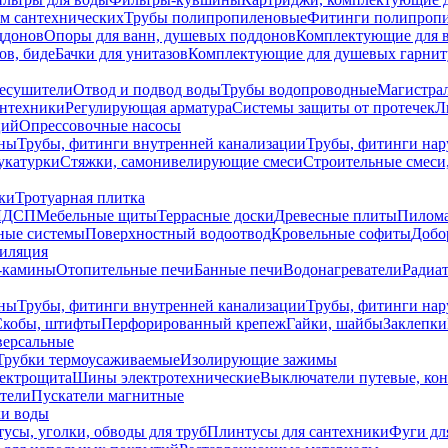
ем сантехнических
Трубы полипропиленовые
Фитинги полипроп
ддонов
Опоры для ванн, душевых поддонов
Комплектующие для 
ов, биде
Бачки для унитазов
Комплектующие для душевых гарнит
есушители
Отвод и подвод воды
Трубы водопроводные
Магистрал
антехники
Регулирующая арматура
Системы защиты от протечек
Л
ций
Опрессовочные насосы
ны
Трубы, фитинги внутренней канализации
Трубы, фитинги на
катурки
Стяжки, самонивелирующие смеси
Строительные смеси,
ки
Тротуарная плитка
ЛДСП
Мебельные щиты
Террасные доски
Древесные плиты
Пилом
ные системы
Поверхностный водоотвод
Кровельные софиты
Добо
тиляция
-камины
Отопительные печи
Банные печи
Водонагреватели
Радиат
ны
Трубы, фитинги внутренней канализации
Трубы, фитинги на
Скобы, штифты
Перфорированный крепеж
Гайки, шайбы
Заклепки
ерсальные
Трубки термоусаживаемые
Изолирующие зажимы
лектрощита
Шины электротехнические
Выключатели путевые, ко
атели
Пускатели магнитные
ки воды
усы, уголки, обводы для труб
Плинтусы для сантехники
Фуги дл