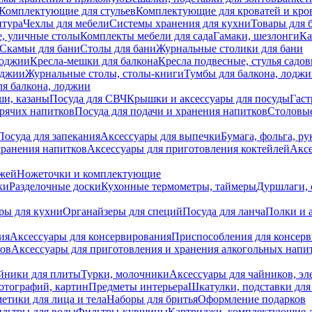
Комплектующие для стульев
Комплектующие для кроватей и кро
итура
Чехлы для мебели
Системы хранения для кухни
Товары для 
, уличные столы
Комплекты мебели для сада
Гамаки, шезлонги
Ка
Скамьи для бани
Столы для бани
Журнальные столики для бани
лоджии
Кресла-мешки для балкона
Кресла подвесные, стулья садо
оджии
Журнальные столы, столы-книги
Тумбы для балкона, лодж
я балкона, лоджии
ши, казаны
Посуда для СВЧ
Крышки и аксессуары для посуды
Гаст
орячих напитков
Посуда для подачи и хранения напитков
Столовы
Посуда для запекания
Аксессуары для выпечки
Бумага, фольга, р
хранения напитков
Аксессуары для приготовления коктейлей
Аксе
ожей
Ножеточки и комплектующие
ки
Разделочные доски
Кухонные термометры, таймеры
Дуршлаги, 
ры для кухни
Органайзеры для специй
Посуда для ланча
Полки и 
ия
Аксессуары для консервирования
Приспособления для консер
ков
Аксессуары для приготовления и хранения алкогольных напи
йники для плиты
Турки, молочники
Аксессуары для чайников, э
отографий, картин
Предметы интерьера
Шкатулки, подставки дл
етики для лица и тела
Наборы для бритья
Оформление подарков
льтры для воды
Фильтры-кувшины
Картриджи, комплектующие д