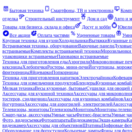
Бытовая техника
Смартфоны, ТВ и электроника
Комп
отделка
Строительный инструмент
Дом и сад
Авто и 
Товары для бизнеса, склада и офиса
Досуг и хобби
Ювели
Все акции
Оплата частями
Уцененные товары
Умны
Крупная техника для кухни
Холодильники
Вытяжки
Кухонные 
Встраиваемая техника, оборудование
Варочные панели
Духовые
встраиваемые
Комплекты встраиваемой техники
Морозильники 
упаковщики встраиваемые
Пароварки встраиваемые
Техника для приготовления еды
Аэрогрили
Микроволновые пе
кексницы
Хлебопечки
Ростеры, мини-печи
Йогуртницы, морож
фритюрницы
Яйцеварки
Попкорницы
Техника для приготовления напитков
Электрочайники
Кофевар
Техника для измельчения продуктов
Блендеры
Кухонные комбай
Мелкая техника
Весы кухонные, бытовые
Сушилки для овощей 
Аксессуары для кухонной техники
Аксессуары для микроволно
тостеров, сэндвичниц
Аксессуары для кухонных комбайнов
Акс
йогуртниц
Аксессуары для аэрогрилей, электрогрилей
Аксессуа
Телевизоры, мониторы
Телевизоры
Мониторы
Мониторы-телеви
Смарт-часы, аксессуары
Умные часы
Фитнес-браслеты
Умные ча
Фото, видеосъемка
Фотоаппараты
Видеокамеры
Экшн-камеры
Ка
видеокамер
Аксессуары для объективов
Штативы
Цифровые фот
Оборудование для фотостудии
Кольцевые лампы
Фоны для фото