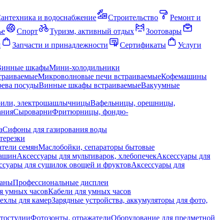
антехника и водоснабжение
Строительство
Ремонт и
ье
Спорт
Туризм, активный отдых
Зоотовары
я
Запчасти и принадлежности
Сертификаты
Услуги
Винные шкафы
Мини-холодильники
траиваемые
Микроволновые печи встраиваемые
Кофемашины
ева посуды
Винные шкафы встраиваемые
Вакуумные
рили, электрошашлычницы
Вафельницы, орешницы,
ания
Сыроварни
Фритюрницы, фондю-
а
Сифоны для газирования воды
терезки
тели семян
Маслобойки, сепараторы бытовые
машин
Аксессуары для мультиварок, хлебопечек
Аксессуары для
ссуары для сушилок овощей и фруктов
Аксессуары для
раны
Профессиональные дисплеи
я умных часов
Кабели для умных часов
ехлы для камер
Зарядные устройства, аккумуляторы для фото,
тостудии
Фотозонты, отражатели
Оборудование для предметной