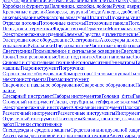
для укладки плитки
Системы выравнивания плитки
Аксессуары
Коробки и фурнитура
Наличники, коробки, доборы
Ручки дверн
Крепежные изделия
Саморезы, шурупы
Гвозди
Анкеры, дюбели
анкеры
Карабины
Фиксаторы арматуры
Шплинты
Пружины унив
Отделка потолка
Потолочные системы
Потолочные панели
Пото
Пены, клеи, герметики
Жидкие гвозди
Герметики
Монтажная пе
Электромонтажные изделия
Клеммы
Средства диэлектрические
Электрощитовое оборудование
Электрощиты
Аксессуары для э
управления
Рубильники
Предохранители
Частотные преобразов
Светотехника
Промышленное и сигнальное освещение
Светоди
Люки
Люки ревизионные
Люки под плитку
Люки напольные
Люк
Силовая и строительная техника
Бетоносмесители
Генераторы
Та
машины
Гидроинструмент
Погрузчики
Строительное оборудование
Компрессоры
Тепловые пушки
Пыле
электроинструмента
Пневмоинструмент
Сварочное и паяльное оборудование
Сварочное оборудование
П
пайки
Слесарный инструмент
Наборы инструментов
Головки, биты
Га
Столярный инструмент
Тиски, струбцины, гейферные зажимы
Р
Электромонтажный инструмент
Обжимной инструмент
Плоског
Разметочный инструмент
Разметочные инструменты
Инструмент
Отделочный инструмент
Плиткорезы
Кельмы, шпатели, гладилк
работ
Пленки строительные
Спецодежда и средства защиты
Средства индивидуальной защ
Аксессуары для силовой и строительной техники
Аксессуары дл