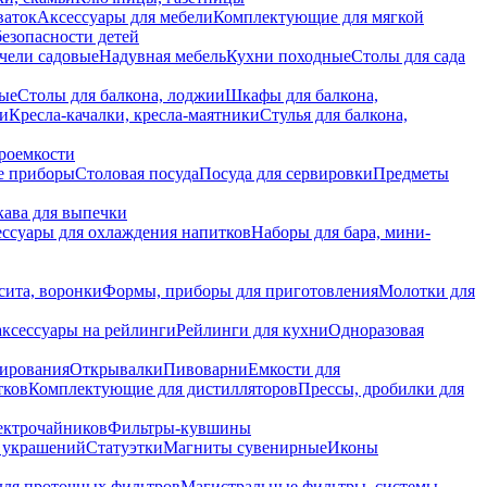
ваток
Аксессуары для мебели
Комплектующие для мягкой
безопасности детей
чели садовые
Надувная мебель
Кухни походные
Столы для сада
вые
Столы для балкона, лоджии
Шкафы для балкона,
ии
Кресла-качалки, кресла-маятники
Стулья для балкона,
роемкости
е приборы
Столовая посуда
Посуда для сервировки
Предметы
укава для выпечки
ссуары для охлаждения напитков
Наборы для бара, мини-
сита, воронки
Формы, приборы для приготовления
Молотки для
аксессуары на рейлинги
Рейлинги для кухни
Одноразовая
вирования
Открывалки
Пивоварни
Емкости для
тков
Комплектующие для дистилляторов
Прессы, дробилки для
лектрочайников
Фильтры-кувшины
я украшений
Статуэтки
Магниты сувенирные
Иконы
ля проточных фильтров
Магистральные фильтры, системы