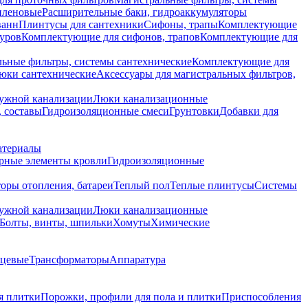
иленовые
Расширительные баки, гидроаккумуляторы
ванн
Плинтусы для сантехники
Сифоны, трапы
Комплектующие
уров
Комплектующие для сифонов, трапов
Комплектующие для
ьные фильтры, системы сантехнические
Комплектующие для
юки сантехнические
Аксессуары для магистральных фильтров,
ружной канализации
Люки канализационные
 составы
Гидроизоляционные смеси
Грунтовки
Добавки для
атериалы
рные элементы кровли
Гидроизоляционные
оры отопления, батареи
Теплый пол
Теплые плинтусы
Системы
ружной канализации
Люки канализационные
Болты, винты, шпильки
Хомуты
Химические
нцевые
Трансформаторы
Аппаратура
я плитки
Порожки, профили для пола и плитки
Приспособления