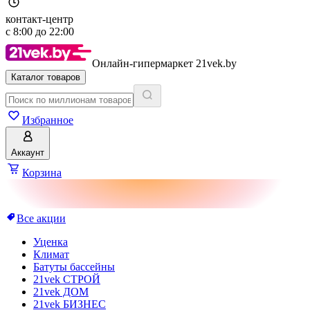
контакт-центр
с
8:00
до
22:00
Онлайн-гипермаркет 21vek.by
Каталог товаров
Избранное
Аккаунт
Корзина
Все акции
Уценка
Климат
Батуты бассейны
21vek СТРОЙ
21vek ДОМ
21vek БИЗНЕС