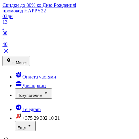
Скидки до 80% ко Дню Рождения!
промокод HAPPY22
03
дн
13
:
38
:
40
г. Минск
Оплата частями
Для юрлиц
Покупателям
Telegram
+375 29
302 10 21
Еще