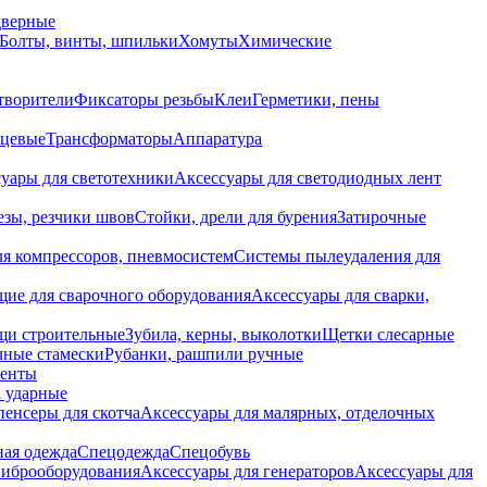
дверные
Болты, винты, шпильки
Хомуты
Химические
творители
Фиксаторы резьбы
Клеи
Герметики, пены
нцевые
Трансформаторы
Аппаратура
уары для светотехники
Аксессуары для светодиодных лент
езы, резчики швов
Стойки, дрели для бурения
Затирочные
ля компрессоров, пневмосистем
Системы пылеудаления для
ие для сварочного оборудования
Аксессуары для сварки,
щи строительные
Зубила, керны, выколотки
Щетки слесарные
чные стамески
Рубанки, рашпили ручные
енты
 ударные
енсеры для скотча
Аксессуары для малярных, отделочных
ная одежда
Спецодежда
Спецобувь
виброоборудования
Аксессуары для генераторов
Аксессуары для