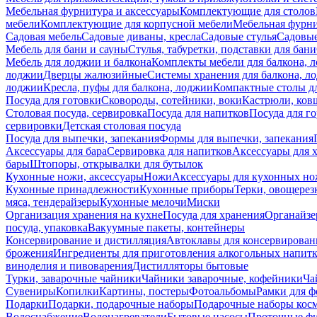
Мебельная фурнитура и аксессуары
Комплектующие для столов
мебели
Комплектующие для корпусной мебели
Мебельная фурн
Садовая мебель
Садовые диваны, кресла
Садовые стулья
Садовые
Мебель для бани и сауны
Стулья, табуретки, подставки для бани
Мебель для лоджии и балкона
Комплекты мебели для балкона, 
лоджии
Дверцы жалюзийные
Системы хранения для балкона, л
лоджии
Кресла, пуфы для балкона, лоджии
Компактные столы дл
Посуда для готовки
Сковороды, сотейники, воки
Кастрюли, ков
Столовая посуда, сервировка
Посуда для напитков
Посуда для г
сервировки
Детская столовая посуда
Посуда для выпечки, запекания
Формы для выпечки, запекания
Аксессуары для бара
Сервировка для напитков
Аксессуары для 
бары
Штопоры, открывалки для бутылок
Кухонные ножи, аксессуары
Ножи
Аксессуары для кухонных н
Кухонные принадлежности
Кухонные приборы
Терки, овощерез
мяса, тендерайзеры
Кухонные мелочи
Миски
Организация хранения на кухне
Посуда для хранения
Органайзе
посуда, упаковка
Вакуумные пакеты, контейнеры
Консервирование и дистилляция
Автоклавы для консервирован
брожения
Ингредиенты для приготовления алкогольных напит
виноделия и пивоварения
Дистилляторы бытовые
Турки, заварочные чайники
Чайники заварочные, кофейники
Ча
Сувениры
Копилки
Картины, постеры
Фотоальбомы
Рамки для ф
Подарки
Подарки, подарочные наборы
Подарочные наборы косм
Водоснабжение
Водонагреватели
Бытовые насосы
Проточные фи