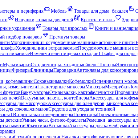
ьютеры и периферия
Мебель
Товары для дома, бакалея
С
мото
Игрушки, товары для детей
Красота и стиль
Здоров
рные украшения
Товары для взрослых
Книги и канцеляри
й подбор подарков
Премиум товары
плиты
Морозильники
Посудомоечные машины
Настольные плиты
 шкафы
Холодильники встраиваемые
Посудомоечные машины вс
встраиваемые
Измельчители пищевых отходов
Шкафы для подогр
чи
Мультиварки
Сэндвичницы, хот-дог мейкеры
Тостеры
Электрог
еницы
Фризеры
Блинницы
Пароварки
Автоклавы для консервиров
ки, кофемашины
Соковыжималки
Кофемолки
Вспениватели молок
ны, измельчители
Планетарные миксеры
Миксеры
Мясорубки
Лом
и фруктов
Вакууматоры
Открывалки, картофелечистки
Проращива
вых печей
Вакуумные пакеты, контейнеры
Аксессуары для кофе
ессуары для мясорубок
Аксессуары для блендеров, миксеров
Аксе
ры для соковыжималок
Средства для ухода за техникой
зоры
ТВ-приставки и медиаплееры
Проекторы
Проекционные эк
сы детские
Умные часы, фитнес-браслеты
Ремешки, аксессуары дл
рты памяти
Объективы
Вспышки
Аксессуары для камер
Сумки и ч
орамки
студии
Студийное освещение
Насадки светоформирующие для фо