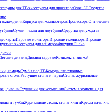
сессуары для ТВ
Аксессуары для проектора
Очки 3D
Средства
ание
 охлаждения
Корпуса для компьютеров
Процессоры
Оптические
утбуков
Сумки, чехлы для ноутбуков
Средства для ухода за
деокарты
Игровые мониторы
Игровые телевизоры
Игровые
акустика
Аксессуары для геймеров
Фигурки Funko
 диски
Детские диваны
Диваны садовые
Комплекты мягкой
ики, комоды
Тумбы под ТВ
Комоды пластиковые
довые столы
Растущие столы и парты
Столы, журнальные
ки, диваны
Стульчики для кормления
Системы хранения для
моды и тумбы
Журнальные столы, столы-книги
Кресла-качалки,
ки, скамьи
Ключницы, газетницы