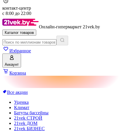
контакт-центр
с
8:00
до
22:00
Онлайн-гипермаркет 21vek.by
Каталог товаров
Избранное
Аккаунт
Корзина
Все акции
Уценка
Климат
Батуты бассейны
21vek СТРОЙ
21vek ДОМ
21vek БИЗНЕС