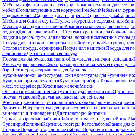
Мебельная фурнитура и аксессуары
Комплектующие для столов
мебели
Комплектующие для корпусной мебели
Мебельная фурн
Садовая мебель
Садовые диваны, кресла
Садовые стулья
Садовые
Мебель для бани и сауны
Стулья, табуретки, подставки для бани
Мебель для лоджии и балкона
Комплекты мебели для балкона, 
лоджии
Дверцы жалюзийные
Системы хранения для балкона, л
лоджии
Кресла, пуфы для балкона, лоджии
Компактные столы дл
Посуда для готовки
Сковороды, сотейники, воки
Кастрюли, ков
Столовая посуда, сервировка
Посуда для напитков
Посуда для г
сервировки
Детская столовая посуда
Посуда для выпечки, запекания
Формы для выпечки, запекания
Аксессуары для бара
Сервировка для напитков
Аксессуары для 
бары
Штопоры, открывалки для бутылок
Кухонные ножи, аксессуары
Ножи
Аксессуары для кухонных н
Кухонные принадлежности
Кухонные приборы
Терки, овощерез
мяса, тендерайзеры
Кухонные мелочи
Миски
Организация хранения на кухне
Посуда для хранения
Органайзе
посуда, упаковка
Вакуумные пакеты, контейнеры
Консервирование и дистилляция
Автоклавы для консервирован
брожения
Ингредиенты для приготовления алкогольных напит
виноделия и пивоварения
Дистилляторы бытовые
Турки, заварочные чайники
Чайники заварочные, кофейники
Ча
Сувениры
Копилки
Картины, постеры
Фотоальбомы
Рамки для ф
Подарки
Подарки, подарочные наборы
Подарочные наборы косм
Водоснабжение
Водонагреватели
Бытовые насосы
Проточные фи