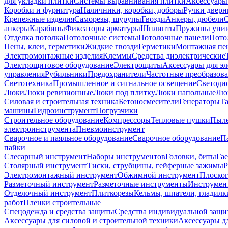
для укладки плитки
Системы выравнивания плитки
Аксессуары
Коробки и фурнитура
Наличники, коробки, доборы
Ручки дверн
Крепежные изделия
Саморезы, шурупы
Гвозди
Анкеры, дюбели
анкеры
Карабины
Фиксаторы арматуры
Шплинты
Пружины унив
Отделка потолка
Потолочные системы
Потолочные панели
Пото
Пены, клеи, герметики
Жидкие гвозди
Герметики
Монтажная пе
Электромонтажные изделия
Клеммы
Средства диэлектрические
Электрощитовое оборудование
Электрощиты
Аксессуары для э
управления
Рубильники
Предохранители
Частотные преобразов
Светотехника
Промышленное и сигнальное освещение
Светоди
Люки
Люки ревизионные
Люки под плитку
Люки напольные
Люк
Силовая и строительная техника
Бетоносмесители
Генераторы
Та
машины
Гидроинструмент
Погрузчики
Строительное оборудование
Компрессоры
Тепловые пушки
Пыле
электроинструмента
Пневмоинструмент
Сварочное и паяльное оборудование
Сварочное оборудование
П
пайки
Слесарный инструмент
Наборы инструментов
Головки, биты
Га
Столярный инструмент
Тиски, струбцины, гейферные зажимы
Р
Электромонтажный инструмент
Обжимной инструмент
Плоског
Разметочный инструмент
Разметочные инструменты
Инструмент
Отделочный инструмент
Плиткорезы
Кельмы, шпатели, гладилк
работ
Пленки строительные
Спецодежда и средства защиты
Средства индивидуальной защ
Аксессуары для силовой и строительной техники
Аксессуары дл