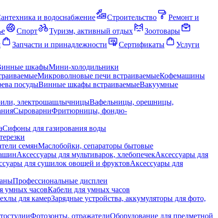
антехника и водоснабжение
Строительство
Ремонт и
ье
Спорт
Туризм, активный отдых
Зоотовары
я
Запчасти и принадлежности
Сертификаты
Услуги
Винные шкафы
Мини-холодильники
траиваемые
Микроволновые печи встраиваемые
Кофемашины
ева посуды
Винные шкафы встраиваемые
Вакуумные
рили, электрошашлычницы
Вафельницы, орешницы,
ания
Сыроварни
Фритюрницы, фондю-
а
Сифоны для газирования воды
терезки
тели семян
Маслобойки, сепараторы бытовые
машин
Аксессуары для мультиварок, хлебопечек
Аксессуары для
ссуары для сушилок овощей и фруктов
Аксессуары для
раны
Профессиональные дисплеи
я умных часов
Кабели для умных часов
ехлы для камер
Зарядные устройства, аккумуляторы для фото,
тостудии
Фотозонты, отражатели
Оборудование для предметной