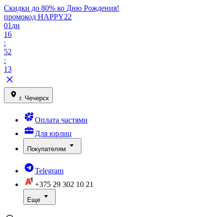
Скидки до 80% ко Дню Рождения!
промокод HAPPY22
01
дн
16
:
52
:
13
г. Чечерск
Оплата частями
Для юрлиц
Покупателям
Telegram
+375 29
302 10 21
Еще