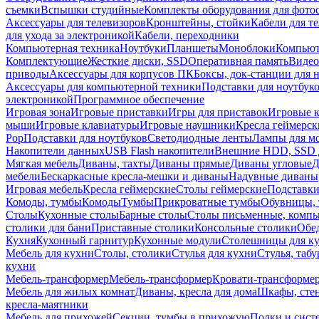
съемки
Вспышки студийные
Комплекты оборудования для фото
Аксессуары для телевизоров
Кронштейны, стойки
Кабели для т
для ухода за электроникой
Кабели, переходники
Компьютерная техника
Ноутбуки
Планшеты
Моноблоки
Компью
Комплектующие
Жесткие диски, SSD
Оперативная память
Видео
приводы
Аксессуары для корпусов ПК
Боксы, док-станции для 
Аксессуары для компьютерной техники
Подставки для ноутбук
электроникой
Программное обеспечение
Игровая зона
Игровые приставки
Игры для приставок
Игровые 
мыши
Игровые клавиатуры
Игровые наушники
Кресла геймерск
Pop
Подставки для ноутбуков
Светодиодные ленты
Лампы для м
Накопители данных
USB Flash накопители
Внешние HDD, SSD 
Мягкая мебель
Диваны, тахты
Диваны прямые
Диваны угловые
Д
мебели
Бескаркасные кресла-мешки и диваны
Надувные диваны
Игровая мебель
Кресла геймерские
Столы геймерские
Подставки
Комоды, тумбы
Комоды
Тумбы
Прикроватные тумбы
Обувницы, 
Столы
Кухонные столы
Барные столы
Столы письменные, комп
столики для бани
Приставные столики
Консольные столики
Обе
Кухня
Кухонный гарнитур
Кухонные модули
Столешницы для к
Мебель для кухни
Столы, столики
Стулья для кухни
Стулья, таб
кухни
Мебель-трансформер
Мебель-трансформер
Кровати-трансформе
Мебель для жилых комнат
Диваны, кресла для дома
Шкафы, стен
кресла-маятники
Мебель для прихожей
Секции, тумбы в прихожую
Полки и сист