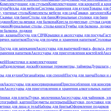
Комплектующие для стульев
Комплектующие для кроватей и кро
итура
Чехлы для мебели
Системы хранения для кухни
Товары для 
, уличные столы
Комплекты мебели для сада
Гамаки, шезлонги
Ка
Скамьи для бани
Столы для бани
Журнальные столики для бани
лоджии
Кресла-мешки для балкона
Кресла подвесные, стулья садо
оджии
Журнальные столы, столы-книги
Тумбы для балкона, лодж
я балкона, лоджии
ши, казаны
Посуда для СВЧ
Крышки и аксессуары для посуды
Гаст
орячих напитков
Посуда для подачи и хранения напитков
Столовы
Посуда для запекания
Аксессуары для выпечки
Бумага, фольга, р
хранения напитков
Аксессуары для приготовления коктейлей
Аксе
ожей
Ножеточки и комплектующие
ки
Разделочные доски
Кухонные термометры, таймеры
Дуршлаги, 
ры для кухни
Органайзеры для специй
Посуда для ланча
Полки и 
ия
Аксессуары для консервирования
Приспособления для консер
ков
Аксессуары для приготовления и хранения алкогольных напи
йники для плиты
Турки, молочники
Аксессуары для чайников, э
отографий, картин
Предметы интерьера
Шкатулки, подставки дл
етики для лица и тела
Наборы для бритья
Оформление подарков
льтры для воды
Фильтры-кувшины
Картриджи, комплектующие д