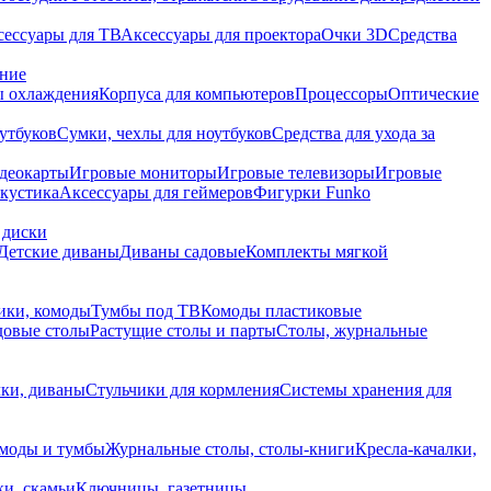
сессуары для ТВ
Аксессуары для проектора
Очки 3D
Средства
ание
 охлаждения
Корпуса для компьютеров
Процессоры
Оптические
утбуков
Сумки, чехлы для ноутбуков
Средства для ухода за
деокарты
Игровые мониторы
Игровые телевизоры
Игровые
акустика
Аксессуары для геймеров
Фигурки Funko
 диски
Детские диваны
Диваны садовые
Комплекты мягкой
ики, комоды
Тумбы под ТВ
Комоды пластиковые
довые столы
Растущие столы и парты
Столы, журнальные
ки, диваны
Стульчики для кормления
Системы хранения для
моды и тумбы
Журнальные столы, столы-книги
Кресла-качалки,
ки, скамьи
Ключницы, газетницы