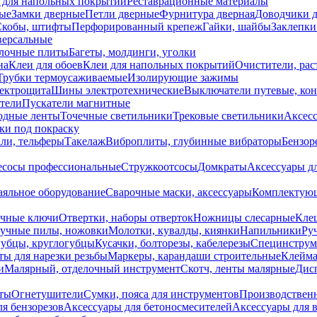
 для напольных покрытий
Реставрационные материалы
ые
Замки дверные
Петли дверные
Фурнитура дверная
Доводчики 
Скобы, штифты
Перфорированный крепеж
Гайки, шайбы
Заклепки
ерсальные
лочные плиты
Багеты, молдинги, уголки
на
Клеи для обоев
Клеи для напольных покрытий
Очистители, рас
Трубки термоусаживаемые
Изолирующие зажимы
лектрощита
Шины электротехнические
Выключатели путевые, ко
атели
Пускатели магнитные
одные ленты
Точечные светильники
Трековые светильники
Аксесс
и под покраску
ли, тельферы
Такелаж
Виброплиты, глубинные вибраторы
Бензор
сосы профессиональные
Стружкоотсосы
Домкраты
Аксессуары д
аяльное оборудование
Сварочные маски, аксессуары
Комплектующ
ечные ключи
Отвертки, наборы отверток
Ножницы слесарные
Кле
учные пилы, ножовки
Молотки, кувалды, киянки
Напильники
Ру
убцы, круглогубцы
Кусачки, болторезы, кабелерезы
Специнструм
ы для нарезки резьбы
Маркеры, карандаши строительные
Клейма
и
Малярный, отделочный инструмент
Скотч, ленты малярные
Дисп
иты
Огнетушители
Сумки, пояса для инструментов
Производствен
я бензорезов
Аксессуары для бетоносмесителей
Аксессуары для 