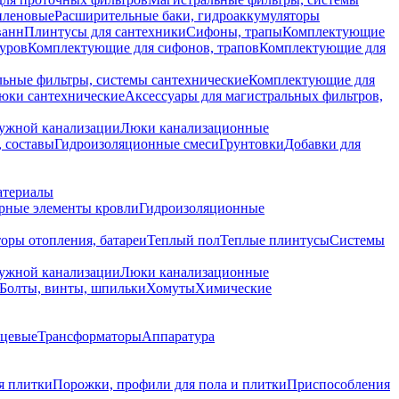
иленовые
Расширительные баки, гидроаккумуляторы
ванн
Плинтусы для сантехники
Сифоны, трапы
Комплектующие
уров
Комплектующие для сифонов, трапов
Комплектующие для
ьные фильтры, системы сантехнические
Комплектующие для
юки сантехнические
Аксессуары для магистральных фильтров,
ружной канализации
Люки канализационные
 составы
Гидроизоляционные смеси
Грунтовки
Добавки для
атериалы
рные элементы кровли
Гидроизоляционные
оры отопления, батареи
Теплый пол
Теплые плинтусы
Системы
ружной канализации
Люки канализационные
Болты, винты, шпильки
Хомуты
Химические
нцевые
Трансформаторы
Аппаратура
я плитки
Порожки, профили для пола и плитки
Приспособления