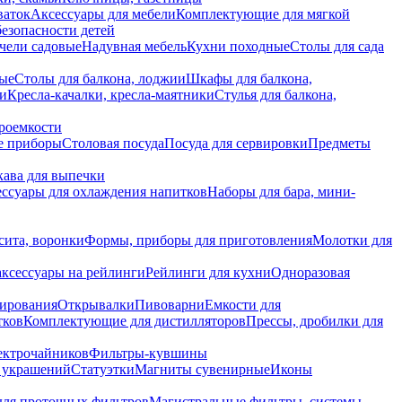
ваток
Аксессуары для мебели
Комплектующие для мягкой
безопасности детей
чели садовые
Надувная мебель
Кухни походные
Столы для сада
вые
Столы для балкона, лоджии
Шкафы для балкона,
ии
Кресла-качалки, кресла-маятники
Стулья для балкона,
роемкости
е приборы
Столовая посуда
Посуда для сервировки
Предметы
укава для выпечки
ссуары для охлаждения напитков
Наборы для бара, мини-
сита, воронки
Формы, приборы для приготовления
Молотки для
аксессуары на рейлинги
Рейлинги для кухни
Одноразовая
вирования
Открывалки
Пивоварни
Емкости для
тков
Комплектующие для дистилляторов
Прессы, дробилки для
лектрочайников
Фильтры-кувшины
я украшений
Статуэтки
Магниты сувенирные
Иконы
ля проточных фильтров
Магистральные фильтры, системы