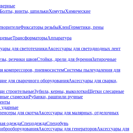
дверные
Болты, винты, шпильки
Хомуты
Химические
творители
Фиксаторы резьбы
Клеи
Герметики, пены
нцевые
Трансформаторы
Аппаратура
уары для светотехники
Аксессуары для светодиодных лент
езы, резчики швов
Стойки, дрели для бурения
Затирочные
ля компрессоров, пневмосистем
Системы пылеудаления для
ие для сварочного оборудования
Аксессуары для сварки,
щи строительные
Зубила, керны, выколотки
Щетки слесарные
чные стамески
Рубанки, рашпили ручные
енты
 ударные
енсеры для скотча
Аксессуары для малярных, отделочных
ная одежда
Спецодежда
Спецобувь
виброоборудования
Аксессуары для генераторов
Аксессуары для