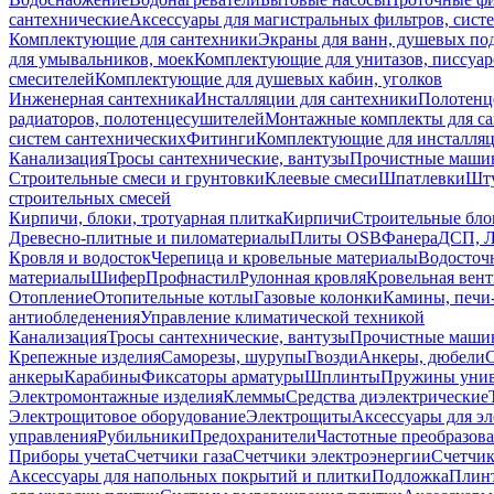
сантехнические
Аксессуары для магистральных фильтров, сист
Комплектующие для сантехники
Экраны для ванн, душевых по
для умывальников, моек
Комплектующие для унитазов, писсуар
смесителей
Комплектующие для душевых кабин, уголков
Инженерная сантехника
Инсталляции для сантехники
Полотенц
радиаторов, полотенцесушителей
Монтажные комплекты для с
систем сантехнических
Фитинги
Комплектующие для инсталля
Канализация
Тросы сантехнические, вантузы
Прочистные маши
Строительные смеси и грунтовки
Клеевые смеси
Шпатлевки
Шту
строительных смесей
Кирпичи, блоки, тротуарная плитка
Кирпичи
Строительные бло
Древесно-плитные и пиломатериалы
Плиты OSB
Фанера
ДСП, 
Кровля и водосток
Черепица и кровельные материалы
Водосточ
материалы
Шифер
Профнастил
Рулонная кровля
Кровельная вен
Отопление
Отопительные котлы
Газовые колонки
Камины, печи
антиобледенения
Управление климатической техникой
Канализация
Тросы сантехнические, вантузы
Прочистные маши
Крепежные изделия
Саморезы, шурупы
Гвозди
Анкеры, дюбели
анкеры
Карабины
Фиксаторы арматуры
Шплинты
Пружины унив
Электромонтажные изделия
Клеммы
Средства диэлектрические
Электрощитовое оборудование
Электрощиты
Аксессуары для э
управления
Рубильники
Предохранители
Частотные преобразов
Приборы учета
Счетчики газа
Счетчики электроэнергии
Счетчи
Аксессуары для напольных покрытий и плитки
Подложка
Плинт