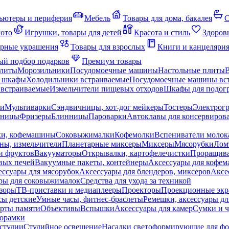
ьютеры и периферия
Мебель
Товары для дома, бакалея
С
мото
Игрушки, товары для детей
Красота и стиль
Здоров
рные украшения
Товары для взрослых
Книги и канцеляри
й подбор подарков
Премиум товары
плиты
Морозильники
Посудомоечные машины
Настольные плиты
 шкафы
Холодильники встраиваемые
Посудомоечные машины вс
встраиваемые
Измельчители пищевых отходов
Шкафы для подогр
чи
Мультиварки
Сэндвичницы, хот-дог мейкеры
Тостеры
Электрог
еницы
Фризеры
Блинницы
Пароварки
Автоклавы для консервиров
ки, кофемашины
Соковыжималки
Кофемолки
Вспениватели молок
ны, измельчители
Планетарные миксеры
Миксеры
Мясорубки
Лом
и фруктов
Вакууматоры
Открывалки, картофелечистки
Проращива
вых печей
Вакуумные пакеты, контейнеры
Аксессуары для кофе
ессуары для мясорубок
Аксессуары для блендеров, миксеров
Аксе
ры для соковыжималок
Средства для ухода за техникой
зоры
ТВ-приставки и медиаплееры
Проекторы
Проекционные эк
сы детские
Умные часы, фитнес-браслеты
Ремешки, аксессуары дл
рты памяти
Объективы
Вспышки
Аксессуары для камер
Сумки и ч
орамки
студии
Студийное освещение
Насадки светоформирующие для фо