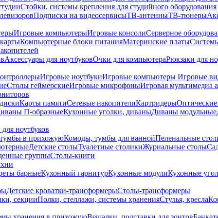
студии
Стойки, системы крепления для студийного оборудования
елевизоров
Подписки на видеосервисы
ТВ-антенны
ТВ-тюнеры
Ак
теры
Игровые компьютеры
Игровые консоли
Серверное оборудов
карты
Компьютерные блоки питания
Материнские платы
Системы
накопителей
ов
Аксессуары для ноутбуков
Очки для компьютера
Рюкзаки для но
контроллеры
Игровые ноутбуки
Игровые компьютеры
Игровые ви
ие
Столы геймерские
Игровые микрофоны
Игровая мультимедиа 
ониторов
диски
Карты памяти
Сетевые накопители
Картридеры
Оптические
иваны П-образные
Кухонные уголки, диваны
Диваны модульные
 для ноутбуков
тумбы в прихожую
Комоды, тумбы для ванной
Пеленальные стол
ьютерные
Детские столы
Туалетные столики
Журнальные столы
Са
денные группы
Столы-книги
ухни
уреты барные
Кухонный гарнитур
Кухонные модули
Кухонные угол
ры
Детские кроватки-трансформеры
Столы-трансформеры
ки, секции
Полки, стеллажи, системы хранения
Стулья, кресла
Ко
емы хранения в прихожую
Вешалки, подставки для зонтов
Банкет