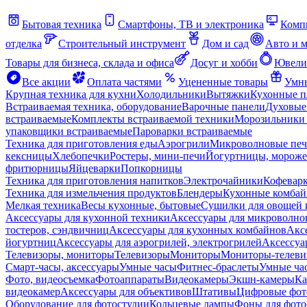
Бытовая техника
Смартфоны, ТВ и электроника
Комп
отделка
Строительный инструмент
Дом и сад
Авто и 
Товары для бизнеса, склада и офиса
Досуг и хобби
Ювели
Все акции
Оплата частями
Уцененные товары
Умны
Крупная техника для кухни
Холодильники
Вытяжки
Кухонные 
Встраиваемая техника, оборудование
Варочные панели
Духовые
встраиваемые
Комплекты встраиваемой техники
Морозильники 
упаковщики встраиваемые
Пароварки встраиваемые
Техника для приготовления еды
Аэрогрили
Микроволновые пе
кексницы
Хлебопечки
Ростеры, мини-печи
Йогуртницы, морож
фритюрницы
Яйцеварки
Попкорницы
Техника для приготовления напитков
Электрочайники
Кофевар
Техника для измельчения продуктов
Блендеры
Кухонные комбай
Мелкая техника
Весы кухонные, бытовые
Сушилки для овощей 
Аксессуары для кухонной техники
Аксессуары для микроволно
тостеров, сэндвичниц
Аксессуары для кухонных комбайнов
Акс
йогуртниц
Аксессуары для аэрогрилей, электрогрилей
Аксессуа
Телевизоры, мониторы
Телевизоры
Мониторы
Мониторы-телеви
Смарт-часы, аксессуары
Умные часы
Фитнес-браслеты
Умные ча
Фото, видеосъемка
Фотоаппараты
Видеокамеры
Экшн-камеры
Ка
видеокамер
Аксессуары для объективов
Штативы
Цифровые фот
Оборудование для фотостудии
Кольцевые лампы
Фоны для фото