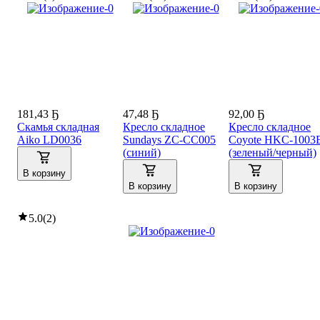
181
,
43 Ҕ
47
,
48 Ҕ
92
,
00 Ҕ
Скамья складная
Кресло складное
Кресло складное
Aiko LD0036
Sundays ZC-CC005
Coyote HKC-1003
(синий)
(зеленый/черный)
В корзину
В корзину
В корзину
5.0
(
2
)