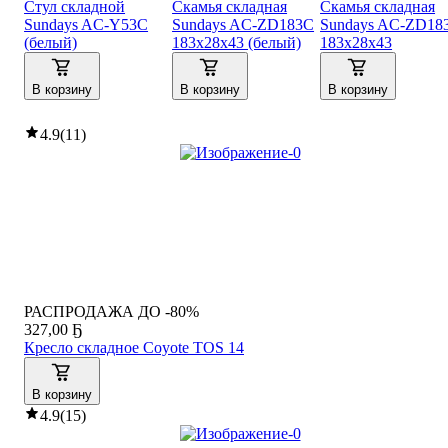
Стул складной
Скамья складная
Скамья складная
Sundays AC-Y53C
Sundays AC-ZD183C
Sundays AC-ZD18
(белый)
183х28х43 (белый)
183х28х43
В корзину
В корзину
В корзину
4.9
(
11
)
РАСПРОДАЖА ДО -80%
327
,
00 Ҕ
Кресло складное Coyote TOS 14
В корзину
4.9
(
15
)