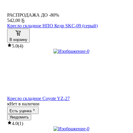
РАСПРОДАЖА ДО -80%
542
,
00 Ҕ
Кресло складное НПО Кедр SKC-09 (серый)
В корзину
5.0
(
4
)
Кресло складное Coyote YZ-27
Нет в наличии
Есть уценка
Уведомить
4.0
(
1
)