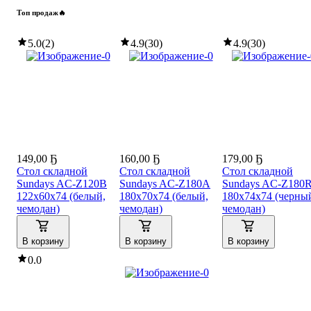
Топ продаж🔥
5.0
(
2
)
4.9
(
30
)
4.9
(
30
)
149
,
00 Ҕ
160
,
00 Ҕ
179
,
00 Ҕ
Стол складной
Стол складной
Стол складной
Sundays AC-Z120B
Sundays AC-Z180A
Sundays AC-Z180R
122x60x74 (белый,
180х70х74 (белый,
180х74х74 (черны
чемодан)
чемодан)
чемодан)
В корзину
В корзину
В корзину
0.0