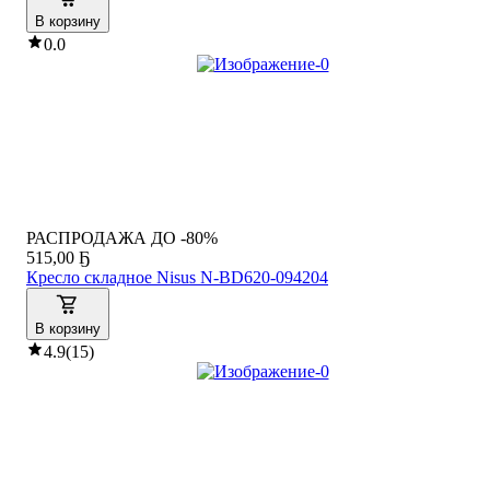
В корзину
0.0
РАСПРОДАЖА ДО -80%
515
,
00 Ҕ
Кресло складное Nisus N-BD620-094204
В корзину
4.9
(
15
)