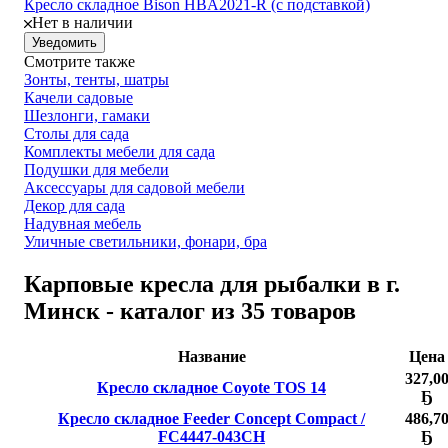
Кресло складное Bison HBA2021-R (с подставкой)
Нет в наличии
Уведомить
Смотрите также
Зонты, тенты, шатры
Качели садовые
Шезлонги, гамаки
Столы для сада
Комплекты мебели для сада
Подушки для мебели
Аксессуары для садовой мебели
Декор для сада
Надувная мебель
Уличные светильники, фонари, бра
Карповые кресла для рыбалки в г.
Минск - каталог из 35 товаров
Название
Цена
327,0
Кресло складное Coyote TOS 14
Ҕ
Кресло складное Feeder Concept Compact /
486,7
FC4447-043CH
Ҕ