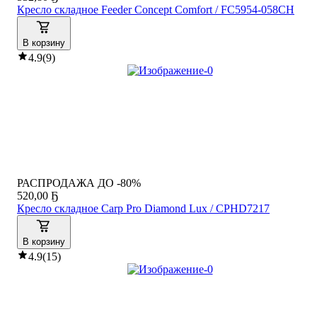
Кресло складное Feeder Concept Comfort / FC5954-058CH
В корзину
4.9
(
9
)
РАСПРОДАЖА ДО -80%
520
,
00 Ҕ
Кресло складное Carp Pro Diamond Lux / CPHD7217
В корзину
4.9
(
15
)