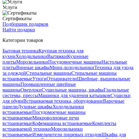
Услуги
Сертификаты
Подборщик подарков
Найти подарки
Категории товаров
Бытовая техника
Крупная техника для
кухни
Холодильники
Вытяжки
Кухонные
плиты
Морозильники
Посудомоечные машины
Настольные
плиты
Винные шкафы
Мини-холодильники
Техника для ухода
за одеждой
Стиральные машины
Стиральные машины
встраиваемые
Утюги
Отпариватели
Швейные, вышивальные
машины
Промышленные швейные
машины
Оверлоки
Сушильные машины, шкафы
Гладильные
системы, прессы
Машинки для удаления катышков
Сушилки
для обуви
Встраиваемая техника, оборудование
Варочные
панели
Духовые шкафы
Холодильники
встраиваемые
Посудомоечные машины
встраиваемые
Микроволновые печи
встраиваемые
Кофемашины встраиваемые
Комплекты
встраиваемой техники
Морозильники
встраиваемые
Измельчители пищевых отходов
Шкафы для