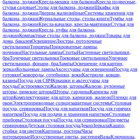
балкона, лоджии
Кресла-мешки для балкона
Кресла подвесные,
стулья садовые
Столы для балкона, лоджии
Шкафы для
балкона, лоджии
Дверцы жалюзийные
Системы хранения для
балкона, лоджии
Журнальные столы, столы-книги
Тумбы для
балкона, лоджии
Кресла-качалки, кресла-маятники
Стулья для
балкона, лоджии
Кресла, пуфы для балкона,
лоджии
Компактные столы для балкона, лоджии
Товары для
дома, бакалея
Освещение
Люстры, потолочные
светильники
Торшеры
Прикроватные лампы,
ночники
Настольные лампы
Споты
Настенные светильники,
бра
Точечные светильники
Трековые светильники
Уличные
светильники, фонари, бра
Лампы
Освещение для картин,
зеркал
Кольцевые лампы
Аксессуары для освещения
Посуда для
готовки
Сковороды, сотейники, воки
Кастрюли, ковши,
казаны
Посуда для СВЧ
Крышки и аксессуары для
посуды
Гастроемкости
Жалюзи, шторы
Жалюзи, рулонные
шторы, римские шторы
Шторы, гардины
Карнизы для
штор
Комплектующие для штор, карнизов, жалюзи
Пленки для
окон
Электроприводные солнцезащитные системы
Столовая
посуда, сервировка
Посуда для напитков
Посуда для горячих
напитков
Посуда для подачи и хранения напитков
Столовые
приборы
Столовая посуда
Посуда для сервировки
Предметы
сервировки
Детская столовая посуда
Декор
Зеркала
Кашпо,
стойки для цветов
Картины, постеры
Часы
интерьерные
Искусственные цветы, растения
Вазы
Ключницы,