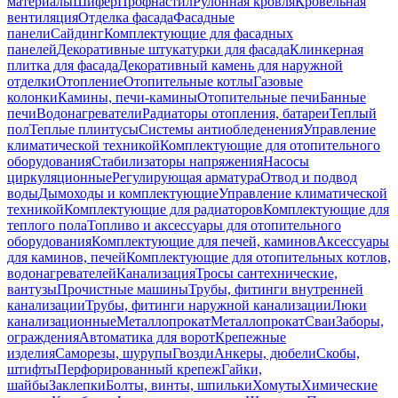
материалы
Шифер
Профнастил
Рулонная кровля
Кровельная
вентиляция
Отделка фасада
Фасадные
панели
Сайдинг
Комплектующие для фасадных
панелей
Декоративные штукатурки для фасада
Клинкерная
плитка для фасада
Декоративный камень для наружной
отделки
Отопление
Отопительные котлы
Газовые
колонки
Камины, печи-камины
Отопительные печи
Банные
печи
Водонагреватели
Радиаторы отопления, батареи
Теплый
пол
Теплые плинтусы
Системы антиобледенения
Управление
климатической техникой
Комплектующие для отопительного
оборудования
Стабилизаторы напряжения
Насосы
циркуляционные
Регулирующая арматура
Отвод и подвод
воды
Дымоходы и комплектующие
Управление климатической
техникой
Комплектующие для радиаторов
Комплектующие для
теплого пола
Топливо и аксессуары для отопительного
оборудования
Комплектующие для печей, каминов
Аксессуары
для каминов, печей
Комплектующие для отопительных котлов,
водонагревателей
Канализация
Тросы сантехнические,
вантузы
Прочистные машины
Трубы, фитинги внутренней
канализации
Трубы, фитинги наружной канализации
Люки
канализационные
Металлопрокат
Металлопрокат
Сваи
Заборы,
ограждения
Автоматика для ворот
Крепежные
изделия
Саморезы, шурупы
Гвозди
Анкеры, дюбели
Скобы,
штифты
Перфорированный крепеж
Гайки,
шайбы
Заклепки
Болты, винты, шпильки
Хомуты
Химические