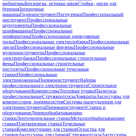
вибраторы
Бензорезы, резчики швов
Стойки, дрели для
бурения
Затирочные
машины
Гидроинструмент
Погрузчики
Профессиональный
инструмент
Профессиональные
шуруповерты
Профессиональные
шлифмашины
Профессиональные
перфораторы
Профессиональные циркулярные
пилы
Профессиональные электролобзики
Профессиональные
дрели
Профессиональные фрезеры
Профессиональные
мультиинструменты
Профессиональные
электрорубанки
Профессиональные строительные
фены
Профессиональные строительные
пистолеты
Профессиональные точильные
станки
Профессиональные
электроножницы
Пневмоинструмент
Наборы
профессионального электроинструмента
Строительное
оборудование
Компрессоры
Тепловые пушки
Пылесосы
профессиональные
Стружкоотсосы
Домкраты
Аксессуары для
компрессоров, пневмосистем
Системы пылеудаления для
электроинструмента
Пневмоинструмент
Станки и
оборудование
Деревообрабатывающие
станки
Ленточнопильные станки
Металлообрабатывающие
станки
Плиткорезные станки
Точильные
станки
Комплектующие для станков
Оснастка для
станков
Аксессуары для станков
Стружкоотсосы
Аксессуары