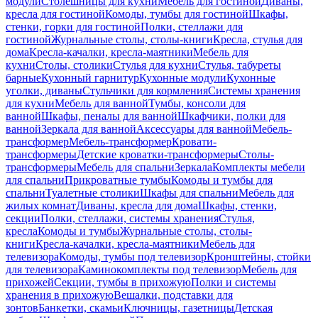
модули
Столешницы для кухни
Мебель для гостиной
Диваны,
кресла для гостиной
Комоды, тумбы для гостиной
Шкафы,
стенки, горки для гостиной
Полки, стеллажи для
гостиной
Журнальные столы, столы-книги
Кресла, стулья для
дома
Кресла-качалки, кресла-маятники
Мебель для
кухни
Столы, столики
Стулья для кухни
Стулья, табуреты
барные
Кухонный гарнитур
Кухонные модули
Кухонные
уголки, диваны
Стульчики для кормления
Системы хранения
для кухни
Мебель для ванной
Тумбы, консоли для
ванной
Шкафы, пеналы для ванной
Шкафчики, полки для
ванной
Зеркала для ванной
Аксессуары для ванной
Мебель-
трансформер
Мебель-трансформер
Кровати-
трансформеры
Детские кроватки-трансформеры
Столы-
трансформеры
Мебель для спальни
Зеркала
Комплекты мебели
для спальни
Прикроватные тумбы
Комоды и тумбы для
спальни
Туалетные столики
Шкафы для спальни
Мебель для
жилых комнат
Диваны, кресла для дома
Шкафы, стенки,
секции
Полки, стеллажи, системы хранения
Стулья,
кресла
Комоды и тумбы
Журнальные столы, столы-
книги
Кресла-качалки, кресла-маятники
Мебель для
телевизора
Комоды, тумбы под телевизор
Кронштейны, стойки
для телевизора
Каминокомплекты под телевизор
Мебель для
прихожей
Секции, тумбы в прихожую
Полки и системы
хранения в прихожую
Вешалки, подставки для
зонтов
Банкетки, скамьи
Ключницы, газетницы
Детская