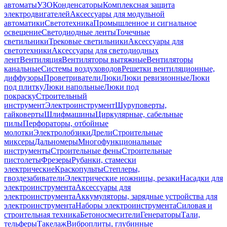
автоматы
УЗО
Конденсаторы
Комплексная защита
электродвигателей
Аксессуары для модульной
автоматики
Светотехника
Промышленное и сигнальное
освещение
Светодиодные ленты
Точечные
светильники
Трековые светильники
Аксессуары для
светотехники
Аксессуары для светодиодных
лент
Вентиляция
Вентиляторы вытяжные
Вентиляторы
канальные
Системы воздуховодов
Решетки вентиляционные,
диффузоры
Проветриватели
Люки
Люки ревизионные
Люки
под плитку
Люки напольные
Люки под
покраску
Строительный
инструмент
Электроинструмент
Шуруповерты,
гайковерты
Шлифмашины
Циркулярные, сабельные
пилы
Перфораторы, отбойные
молотки
Электролобзики
Дрели
Строительные
миксеры
Дальномеры
Многофункциональные
инструменты
Строительные фены
Строительные
пистолеты
Фрезеры
Рубанки, стамески
электрические
Краскопульты
Степлеры,
гвоздезабиватели
Электрические ножницы, резаки
Насадки для
электроинструмента
Аксессуары для
электроинструмента
Аккумуляторы, зарядные устройства для
электроинструмента
Наборы электроинструмента
Силовая и
строительная техника
Бетоносмесители
Генераторы
Тали,
тельферы
Такелаж
Виброплиты, глубинные