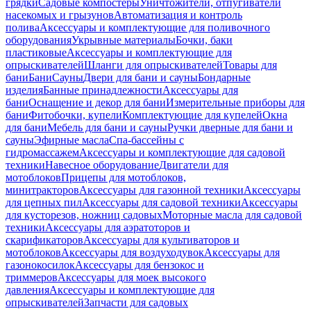
грядки
Садовые компостеры
Уничтожители, отпугиватели
насекомых и грызунов
Автоматизация и контроль
полива
Аксессуары и комплектующие для поливочного
оборудования
Укрывные материалы
Бочки, баки
пластиковые
Аксессуары и комплектующие для
опрыскивателей
Шланги для опрыскивателей
Товары для
бани
Бани
Сауны
Двери для бани и сауны
Бондарные
изделия
Банные принадлежности
Аксессуары для
бани
Оснащение и декор для бани
Измерительные приборы для
бани
Фитобочки, купели
Комплектующие для купелей
Окна
для бани
Мебель для бани и сауны
Ручки дверные для бани и
сауны
Эфирные масла
Спа-бассейны с
гидромассажем
Аксессуары и комплектующие для садовой
техники
Навесное оборудование
Двигатели для
мотоблоков
Прицепы для мотоблоков,
минитракторов
Аксессуары для газонной техники
Аксессуары
для цепных пил
Аксессуары для садовой техники
Аксессуары
для кусторезов, ножниц садовых
Моторные масла для садовой
техники
Аксессуары для аэратоторов и
скарификаторов
Аксессуары для культиваторов и
мотоблоков
Аксессуары для воздуходувок
Аксессуары для
газонокосилок
Аксессуары для бензокос и
триммеров
Аксессуары для моек высокого
давления
Аксессуары и комплектующие для
опрыскивателей
Запчасти для садовых