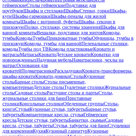
геймерские
Столы геймерские
Подставки для
ноутбуков
Шкафы и стеллажи
Шкафы
Стенки, горки
Шкафы-
купе
Шкафы-гармошки
Шкафы-пеналы для жилой
комнаты
Шкафы с витриной, буфеты
Шкафы, секции в
прихожую
Полки, стеллажи, системы хранения
Шкафы для
ванной комнаты
Вешалки, подставки для зонтов
Комоды,
тумбы
Комоды
Тумбы
Прикроватные тумбы
Обувницы, тумбы в
прихожую
Комоды, тумбы для ванной
Пеленальные столики,
комоды
Тумбы под ТВ
Комоды пластиковые
Кровати и
матрасы
Матрасы
Кровати
Детские кровати
Кроватки для
новорожденных
Надувная мебель
Наматрасники, чехлы на
матрас
Основания для
кроватей
Подматрасники
Раскладушки
Кровати-трансформеры,
шкафы-кровати
Кровати-домики
Столы
Кухонные
столы
Барные столы
Столы письменные,
компьютерные
Детские столы
Туалетные столики
Журнальные
столы
Садовые столы
Растущие столы и парты
Столы,
журнальные столики для бани
Приставные
столики
Консольные столики
Обеденные группы
Столы-
книги
Стулья
Кухонные стулья, табуреты
Барные стулья,
табуреты
Компьютерные кресла, стулья
Геймерские
кресла
Детские стулья, табуреты
Банкетки, скамьи
Садовые
кресла, стулья, табуреты
Стулья, табуреты для бани
Стульчики
для кормления
Кухня
Кухонный гарнитур
Кухонные