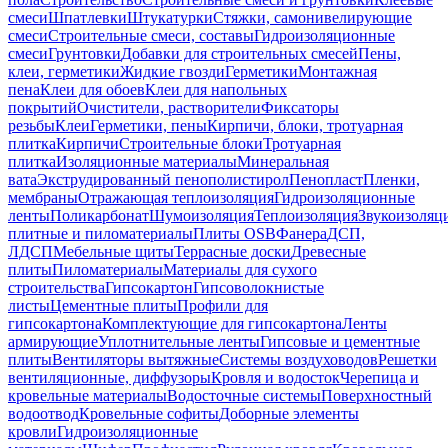
смеси
Шпатлевки
Штукатурки
Стяжки, самонивелирующие
смеси
Строительные смеси, составы
Гидроизоляционные
смеси
Грунтовки
Добавки для строительных смесей
Пены,
клеи, герметики
Жидкие гвозди
Герметики
Монтажная
пена
Клеи для обоев
Клеи для напольных
покрытий
Очистители, растворители
Фиксаторы
резьбы
Клеи
Герметики, пены
Кирпичи, блоки, тротуарная
плитка
Кирпичи
Строительные блоки
Тротуарная
плитка
Изоляционные материалы
Минеральная
вата
Экструдированный пенополистирол
Пенопласт
Пленки,
мембраны
Отражающая теплоизоляция
Гидроизоляционные
ленты
Поликарбонат
Шумоизоляция
Теплоизоляция
Звукоизоляц
плитные и пиломатериалы
Плиты OSB
Фанера
ДСП,
ЛДСП
Мебельные щиты
Террасные доски
Древесные
плиты
Пиломатериалы
Материалы для сухого
строительства
Гипсокартон
Гипсоволокнистые
листы
Цементные плиты
Профили для
гипсокартона
Комплектующие для гипсокартона
Ленты
армирующие
Уплотнительные ленты
Гипсовые и цементные
плиты
Вентиляторы вытяжные
Системы воздуховодов
Решетки
вентиляционные, диффузоры
Кровля и водосток
Черепица и
кровельные материалы
Водосточные системы
Поверхностный
водоотвод
Кровельные софиты
Доборные элементы
кровли
Гидроизоляционные