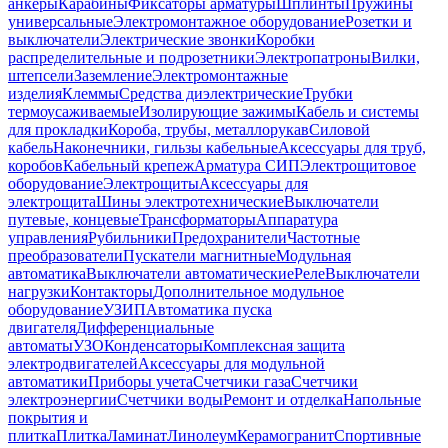
анкеры
Карабины
Фиксаторы арматуры
Шплинты
Пружины
универсальные
Электромонтажное оборудование
Розетки и
выключатели
Электрические звонки
Коробки
распределительные и подрозетники
Электропатроны
Вилки,
штепсели
Заземление
Электромонтажные
изделия
Клеммы
Средства диэлектрические
Трубки
термоусаживаемые
Изолирующие зажимы
Кабель и системы
для прокладки
Короба, трубы, металлорукав
Силовой
кабель
Наконечники, гильзы кабельные
Аксессуары для труб,
коробов
Кабельный крепеж
Арматура СИП
Электрощитовое
оборудование
Электрощиты
Аксессуары для
электрощита
Шины электротехнические
Выключатели
путевые, концевые
Трансформаторы
Аппаратура
управления
Рубильники
Предохранители
Частотные
преобразователи
Пускатели магнитные
Модульная
автоматика
Выключатели автоматические
Реле
Выключатели
нагрузки
Контакторы
Дополнительное модульное
оборудование
УЗИП
Автоматика пуска
двигателя
Дифференциальные
автоматы
УЗО
Конденсаторы
Комплексная защита
электродвигателей
Аксессуары для модульной
автоматики
Приборы учета
Счетчики газа
Счетчики
электроэнергии
Счетчики воды
Ремонт и отделка
Напольные
покрытия и
плитка
Плитка
Ламинат
Линолеум
Керамогранит
Спортивные