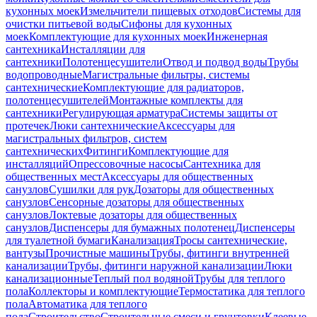
кухонных моек
Измельчители пищевых отходов
Системы для
очистки питьевой воды
Сифоны для кухонных
моек
Комплектующие для кухонных моек
Инженерная
сантехника
Инсталляции для
сантехники
Полотенцесушители
Отвод и подвод воды
Трубы
водопроводные
Магистральные фильтры, системы
сантехнические
Комплектующие для радиаторов,
полотенцесушителей
Монтажные комплекты для
сантехники
Регулирующая арматура
Системы защиты от
протечек
Люки сантехнические
Аксессуары для
магистральных фильтров, систем
сантехнических
Фитинги
Комплектующие для
инсталляций
Опрессовочные насосы
Сантехника для
общественных мест
Аксессуары для общественных
санузлов
Сушилки для рук
Дозаторы для общественных
санузлов
Сенсорные дозаторы для общественных
санузлов
Локтевые дозаторы для общественных
санузлов
Диспенсеры для бумажных полотенец
Диспенсеры
для туалетной бумаги
Канализация
Тросы сантехнические,
вантузы
Прочистные машины
Трубы, фитинги внутренней
канализации
Трубы, фитинги наружной канализации
Люки
канализационные
Теплый пол водяной
Трубы для теплого
пола
Коллекторы и комплектующие
Термостатика для теплого
пола
Автоматика для теплого
пола
Строительство
Строительные смеси и грунтовки
Клеевые