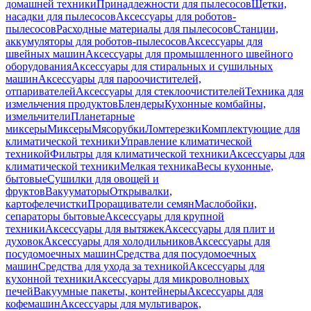
домашней техники
Принадлежности для пылесосов
Щетки,
насадки для пылесосов
Аксессуары для роботов-
пылесосов
Расходные материалы для пылесосов
Станции,
аккумуляторы для роботов-пылесосов
Аксессуары для
швейных машин
Аксессуары для промышленного швейного
оборудования
Аксессуары для стиральных и сушильных
машин
Аксессуары для пароочистителей,
отпаривателей
Аксессуары для стеклоочистителей
Техника для
измельчения продуктов
Блендеры
Кухонные комбайны,
измельчители
Планетарные
миксеры
Миксеры
Мясорубки
Ломтерезки
Комплектующие для
климатической техники
Управление климатической
техникой
Фильтры для климатической техники
Аксессуары для
климатической техники
Мелкая техника
Весы кухонные,
бытовые
Сушилки для овощей и
фруктов
Вакууматоры
Открывалки,
картофелечистки
Проращиватели семян
Маслобойки,
сепараторы бытовые
Аксессуары для крупной
техники
Аксессуары для вытяжек
Аксессуары для плит и
духовок
Аксессуары для холодильников
Аксессуары для
посудомоечных машин
Средства для посудомоечных
машин
Средства для ухода за техникой
Аксессуары для
кухонной техники
Аксессуары для микроволновых
печей
Вакуумные пакеты, контейнеры
Аксессуары для
кофемашин
Аксессуары для мультиварок,