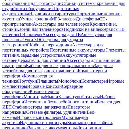
оборудования для фотостудии
Стойки, системы крепления для
студийного оборудования
Портативная
аудиотехника
Наушники и гарнитуры
Портативные колонки,
акустика
Умные колонки
MP3-плееры
Диктофоны
CD-
проигрыватели
Аксессуары для телевизоров
Кронштейны,
стойки
Кабели для телевизоров
Подписки на видеосервисы
ТВ-
антенны
ТВ-тюнеры
Аксессуары для ТВ
Аксессуары для
проектора
Очки 3D
Средства для ухода за
электроникой
Кабели, переходники
Аксессуары для
портативных устройств
Портативные аккумуляторы
Элементы
питания, зарядные устройства
Аккумуляторные
батареи
Держатели, док-станции
Аксессуары для планшетов,
смартфонов
Кабели для телефонов, планшетов
Зарядные
устройства для телефонов, планшетов
Компьютеры и
периферия
Компьютерная
техника
Ноутбуки
Планшеты
Моноблоки
Компьютеры
Игровые
компьютеры
Игровые консоли
Серверное
оборудование
Компьютерная
периферия
Мониторы
Мыши
Клавиатуры
Стилусы
Наборы
периферии
Источники бесперебойного питания
Батареи для
ИБП
Стабилизаторы напряжения
Инверторы
напряжения
Сетевые фильтры, удлинители
Веб-
камеры
Игровые контроллеры
Мультимедиа
акустика
Наушники и гарнитуры
Компьютерные кабели,
переходники
Зарядные, аккумуляторы
Док-станции,