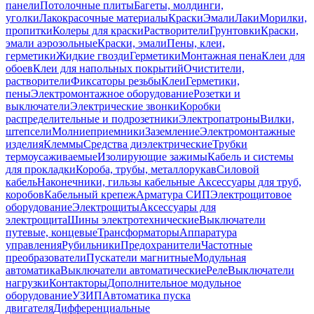
панели
Потолочные плиты
Багеты, молдинги,
уголки
Лакокрасочные материалы
Краски
Эмали
Лаки
Морилки,
пропитки
Колеры для краски
Растворители
Грунтовки
Краски,
эмали аэрозольные
Краски, эмали
Пены, клеи,
герметики
Жидкие гвозди
Герметики
Монтажная пена
Клеи для
обоев
Клеи для напольных покрытий
Очистители,
растворители
Фиксаторы резьбы
Клеи
Герметики,
пены
Электромонтажное оборудование
Розетки и
выключатели
Электрические звонки
Коробки
распределительные и подрозетники
Электропатроны
Вилки,
штепсели
Молниеприемники
Заземление
Электромонтажные
изделия
Клеммы
Средства диэлектрические
Трубки
термоусаживаемые
Изолирующие зажимы
Кабель и системы
для прокладки
Короба, трубы, металлорукав
Силовой
кабель
Наконечники, гильзы кабельные
Аксессуары для труб,
коробов
Кабельный крепеж
Арматура СИП
Электрощитовое
оборудование
Электрощиты
Аксессуары для
электрощита
Шины электротехнические
Выключатели
путевые, концевые
Трансформаторы
Аппаратура
управления
Рубильники
Предохранители
Частотные
преобразователи
Пускатели магнитные
Модульная
автоматика
Выключатели автоматические
Реле
Выключатели
нагрузки
Контакторы
Дополнительное модульное
оборудование
УЗИП
Автоматика пуска
двигателя
Дифференциальные