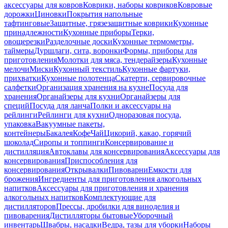
аксессуары для ковров
Коврики, наборы ковриков
Ковровые
дорожки
Циновки
Покрытия напольные
тафтинговые
Защитные, грязезащитные коврики
Кухонные
принадлежности
Кухонные приборы
Терки,
овощерезки
Разделочные доски
Кухонные термометры,
таймеры
Дуршлаги, сита, воронки
Формы, приборы для
приготовления
Молотки для мяса, тендерайзеры
Кухонные
мелочи
Миски
Кухонный текстиль
Кухонные фартуки,
прихватки
Кухонные полотенца
Скатерти, сервировочные
салфетки
Организация хранения на кухне
Посуда для
хранения
Органайзеры для кухни
Органайзеры для
специй
Посуда для ланча
Полки и аксессуары на
рейлинги
Рейлинги для кухни
Одноразовая посуда,
упаковка
Вакуумные пакеты,
контейнеры
Бакалея
Кофе
Чай
Цикорий, какао, горячий
шоколад
Сиропы и топпинги
Консервирование и
дистилляция
Автоклавы для консервирования
Аксессуары для
консервирования
Приспособления для
консервирования
Открывалки
Пивоварни
Емкости для
брожения
Ингредиенты для приготовления алкогольных
напитков
Аксессуары для приготовления и хранения
алкогольных напитков
Комплектующие для
дистилляторов
Прессы, дробилки для виноделия и
пивоварения
Дистилляторы бытовые
Уборочный
инвентарь
Швабры, насадки
Ведра, тазы для уборки
Наборы