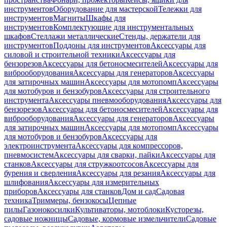
инструментов
Оборудование для мастерской
Тележки для
инструментов
Магниты
Шкафы для
инструментов
Комплектующие для инструментальных
шкафов
Стеллажи металлические
Стенды, держатели для
инструментов
Поддоны для инструментов
Аксессуары для
силовой и строительной техники
Аксессуары для
бензорезов
Аксессуары для бетоносмесителей
Аксессуары для
виброоборудования
Аксессуары для генераторов
Аксессуары
для затирочных машин
Аксессуары для мотопомп
Аксессуары
для мотобуров и бензобуров
Аксессуары для строительного
инструмента
Аксессуары пневмооборудования
Аксессуары для
бензорезов
Аксессуары для бетоносмесителей
Аксессуары для
виброоборудования
Аксессуары для генераторов
Аксессуары
для затирочных машин
Аксессуары для мотопомп
Аксессуары
для мотобуров и бензобуров
Аксессуары для
электроинструмента
Аксессуары для компрессоров,
пневмосистем
Аксессуары для сварки, пайки
Аксессуары для
станков
Аксессуары для стружкоотсосов
Аксессуары для
бурения и сверления
Аксессуары для резания
Аксессуары для
шлифования
Аксессуары для измерительных
приборов
Аксессуары для станков
Дом и сад
Садовая
техника
Триммеры, бензокосы
Цепные
пилы
Газонокосилки
Культиваторы, мотоблоки
Кусторезы,
садовые ножницы
Садовые, кормовые измельчители
Садовые