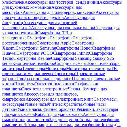
хлебопечек
Аксессуары для тостеров, сэндвичниц
Аксессуары
для кухонных комбайнов
Аксессуары для
мясорубок
Аксессуары для блендеров, миксеров
Аксессуары
для сушилок овощей и фруктов
Аксессуары для
йогуртниц
Аксессуары для аэрогрилей,
электрогрилей
Аксессуары для соковыжималок
Средства для
ухода за техникой
Смартфоны, ТВ и
электроника
Смартфоны
Смартфоны
Смартфоны
восстановленные
Смартфоны Apple
Смартфоны
Xiaomi
Смартфоны Samsung
Смартфоны Honor
Смартфоны
Huawei
Смартфоны POCO
Смартфоны Infinix
Смартфоны
Tecno
Смартфоны Realme
Смартфоны Samsung Galaxy S26
series
Кнопочные телефоны
Складные смартфоны
Телевизоры,
мониторы
Телевизоры
Мониторы
Мониторы-телевизоры
ТВ-
приставки и медиаплееры
Проекторы
Проекционные
экраны
Профессиональные дисплеи
Планшеты, электронные
книги
Планшеты
Электронные книги
Графические
планшеты
Блокноты электронные
Чехлы, бамперы для
планшетов
Аксессуары для планшетов,
смартфонов
Аксессуары для электронных книг
Смарт-часы,
аксессуары
Умные часы
Фитнес-браслеты
Умные часы
детские
Умные часы, фитнес-браслеты
Ремешки, аксессуары
для умных часов
Кабели для умных часов
Аксессуары для
смартфонов, планшетов
Зарядные устройства для телефонов,
планшетов
Чехлы, защитные стекла для телефонов
Чехлы для