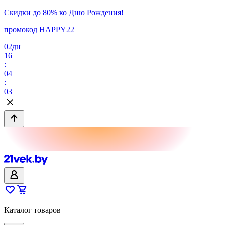
Скидки до 80% ко Дню Рождения!
промокод HAPPY22
02
дн
16
:
04
:
03
Каталог товаров