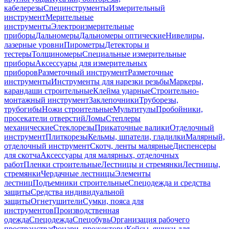
кабелерезы
Специнструменты
Измерительный
инструмент
Мерительные
инструменты
Электроизмерительные
приборы
Дальномеры
Дальномеры оптические
Нивелиры,
лазерные уровни
Пирометры
Детекторы и
тестеры
Толщиномеры
Специальные измерительные
приборы
Аксессуары для измерительных
приборов
Разметочный инструмент
Разметочные
инструменты
Инструменты для нарезки резьбы
Маркеры,
карандаши строительные
Клейма ударные
Строительно-
монтажный инструмент
Заклепочники
Труборезы,
трубогибы
Ножи строительные
Мультитулы
Пробойники,
просекатели отверстий
Ломы
Степлеры
механические
Стеклорезы
Прикаточные валики
Отделочный
инструмент
Плиткорезы
Кельмы, шпатели, гладилки
Малярный,
отделочный инструмент
Скотч, ленты малярные
Диспенсеры
для скотча
Аксессуары для малярных, отделочных
работ
Пленки строительные
Лестницы и стремянки
Лестницы,
стремянки
Чердачные лестницы
Элементы
лестниц
Подъемники строительные
Спецодежда и средства
защиты
Средства индивидуальной
защиты
Огнетушители
Сумки, пояса для
инструментов
Производственная
одежда
Спецодежда
Спецобувь
Организация рабочего
пространства
Фонари, прожекторы
Кейсы, ящики для