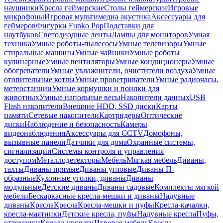
наушники
Кресла геймерские
Столы геймерские
Игровые
микрофоны
Игровая мультимедиа акустика
Аксессуары для
геймеров
Фигурки Funko Pop
Подставки для
ноутбуков
Светодиодные ленты
Лампы для мониторов
Умная
техника
Умные роботы-пылесосы
Умные телевизоры
Умные
стиральные машины
Умные чайники
Умные роботы
кулинарные
Умные вентиляторы
Умные кондиционеры
Умные
обогреватели
Умные увлажнители, очистители воздуха
Умные
отопительные котлы
Умные проветриватели
Умные радиочасы,
метеостанции
Умные кормушки и поилки для
животных
Умные напольные весы
Накопители данных
USB
Flash накопители
Внешние HDD, SSD диски
Карты
памяти
Сетевые накопители
Картридеры
Оптические
диски
Наблюдение и безопасность
Камеры
видеонаблюдения
Аксессуары для CCTV
Домофоны,
вызывные панели
Датчики для дома
Охранные системы,
сигнализации
Системы контроля и управления
доступом
Металлодетекторы
Мебель
Мягкая мебель
Диваны,
тахты
Диваны прямые
Диваны угловые
Диваны П-
образные
Кухонные уголки, диваны
Диваны
модульные
Детские диваны
Диваны садовые
Комплекты мягкой
мебели
Бескаркасные кресла-мешки и диваны
Надувные
диваны
Кресла
Кресла
Кресла-мешки и пуфы
Кресла-качалки,
кресла-маятники
Детские кресла, пуфы
Надувные кресла
Пуфы,
оттоманки
Кресла-кровати
Игровая мебель
Кресла