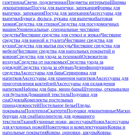
газетницы
Свечи, подсвечники
Предметы интерьера
Ширмы
декоративные
Посуда для выпечки, запекания
Формы для
выпечки, запекания
Посуда для запекания
Аксессуары для
выпечки
Бумага, фольга, рукава для выпечки
Бытовая
химия
Средства для стирки
Средства для посудомоечных
машин
Универсальные, специальные чистящие
средства
Чистящие средства для стекол и зеркал
Чистящие
средства для ванной и туалета
Чистящие средства для
кухни
Средства для мытья посуды
Чистящие средства для
мебели
Чистящие средства для напольных покрытий и
ковров
Средства для ухода за техникой
Освежители
воздуха
Средства от насекомых
Средства ухода за
одеждой
Средства ухода за обувью
Дезинфицирующие
средства
Аксессуары для бара
Сервировка для
напитков
Аксессуары для хранения напитков
Аксессуары для
приготовления коктейлей
Аксессуары для охлаждения
напитков
Наборы для бара, мини-бары
Штопоры, открывалки
для бутылок
Домашний текстиль
Подушки для
сна
Одеяла
Комплекты постельных
принадлежностей
Постельное белье
Пледы,
покрывала
Полотенца
Скатерти
Подушки декоративные
Маски,
беруши для сна
Наполнители для домашнего
текстиля
Ткани
Кухонные ножи, аксессуары
Ножи
Аксессуары
для кухонных ножей
Ножеточки и комплектующие
Ковры и
напольные покрытия
Ковры, циновки, шкуры
Ковры,