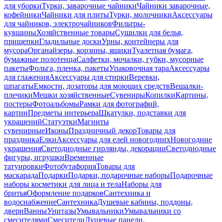
для уборки
Турки, заварочные чайники
Чайники заварочные,
кофейники
Чайники для плиты
Турки, молочники
Аксессуары
для чайников, электрочайников
Фильтры-
кувшины
Хозяйственные товары
Сушилки для белья,
прищепки
Гладильные доски
Урны, контейнеры для
мусора
Органайзеры, корзины, ящики
Туалетная бумага,
бумажные полотенца
Салфетки, мочалки, губки, мусорные
пакеты
Фольга, пленка, пакеты
Упаковочная тара
Аксессуары
для глажения
Аксессуары для стирки
Веревки,
шпагаты
Емкости, дозаторы для моющих средств
Вешалки-
плечики
Мешки хозяйственные
Сувениры
Копилки
Картины,
постеры
Фотоальбомы
Рамки для фотографий,
картин
Предметы интерьера
Шкатулки, подставки для
украшений
Статуэтки
Магниты
сувенирные
Иконы
Праздничный декор
Товары для
праздника
Елки
Аксессуары для елей новогодних
Новогодние
украшения
Светодиодные гирлянды, декорации
Светодиодные
фигуры, игрушки
Временные
татуировки
Фотобутафория
Товары для
маскарада
Подарки
Подарки, подарочные наборы
Подарочные
наборы косметики для лица и тела
Наборы для
бритья
Оформление подарков
Сантехника и
водоснабжение
Сантехника
Душевые кабины, поддоны,
двери
Ванны
Унитазы
Умывальники
Умывальники со
смесителями
Смесители
Душевые панели,