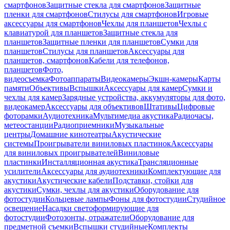
смартфонов
Защитные стекла для смартфонов
Защитные
пленки для смартфонов
Стилусы для смартфонов
Игровые
аксессуары для смартфонов
Чехлы для планшетов
Чехлы с
клавиатурой для планшетов
Защитные стекла для
планшетов
Защитные пленки для планшетов
Сумки для
планшетов
Стилусы для планшетов
Аксессуары для
планшетов, смартфонов
Кабели для телефонов,
планшетов
Фото,
видеосъемка
Фотоаппараты
Видеокамеры
Экшн-камеры
Карты
памяти
Объективы
Вспышки
Аксессуары для камер
Сумки и
чехлы для камер
Зарядные устройства, аккумуляторы для фото,
видеокамер
Аксессуары для объективов
Штативы
Цифровые
фоторамки
Аудиотехника
Мультимедиа акустика
Радиочасы,
метеостанции
Радиоприемники
Музыкальные
центры
Домашние кинотеатры
Акустические
системы
Проигрыватели виниловых пластинок
Аксессуары
для виниловых проигрывателей
Виниловые
пластинки
Инсталляционная акустика
Трансляционные
усилители
Аксессуары для аудиотехники
Комплектующие для
акустики
Акустические кабели
Подставки, стойки для
акустики
Сумки, чехлы для акустики
Оборудование для
фотостудии
Кольцевые лампы
Фоны для фотостудии
Студийное
освещение
Насадки светоформирующие для
фотостудии
Фотозонты, отражатели
Оборудование для
предметной съемки
Вспышки студийные
Комплекты