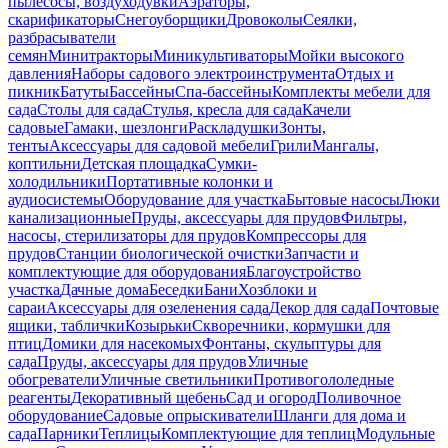
пылесосы, воздуходувки
Аэраторы,
скарификаторы
Снегоуборщики
Дровоколы
Сеялки,
разбрасыватели
семян
Минитракторы
Миникультиваторы
Мойки высокого
давления
Наборы садового электроинструмента
Отдых и
пикник
Батуты
Бассейны
Спа-бассейны
Комплекты мебели для
сада
Столы для сада
Стулья, кресла для сада
Качели
садовые
Гамаки, шезлонги
Раскладушки
Зонты,
тенты
Аксессуары для садовой мебели
Грили
Мангалы,
коптильни
Детская площадка
Сумки-
холодильники
Портативные колонки и
аудиосистемы
Оборудование для участка
Бытовые насосы
Люки
канализационные
Пруды, аксессуары для прудов
Фильтры,
насосы, стерилизаторы для прудов
Компрессоры для
прудов
Станции биологической очистки
Запчасти и
комплектующие для оборудования
Благоустройство
участка
Дачные дома
Беседки
Бани
Хозблоки и
сараи
Аксессуары для озеленения сада
Декор для сада
Почтовые
ящики, таблички
Козырьки
Скворечники, кормушки для
птиц
Домики для насекомых
Фонтаны, скульптуры для
сада
Пруды, аксессуары для прудов
Уличные
обогреватели
Уличные светильники
Противогололедные
реагенты
Декоративный щебень
Сад и огород
Поливочное
оборудование
Садовые опрыскиватели
Шланги для дома и
сада
Парники
Теплицы
Комплектующие для теплиц
Модульные