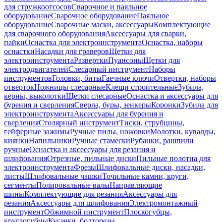
для стружкоотсосов
Сварочное и паяльное
оборудование
Сварочное оборудование
Паяльное
оборудование
Сварочные маски, аксессуары
Комплектующие
для сварочного оборудования
Аксессуары для сварки,
пайки
Оснастка для электроинструмента
Оснастка, наборы
оснастки
Насадки для граверов
Щетки для
электроинструмента
Развертки
Пуансоны
Щетки для
электродвигателей
Слесарный инструмент
Наборы
инструментов
Головки, биты
Гаечные ключи
Отвертки, наборы
отверток
Ножницы слесарные
Клещи строительные
Зубила,
керны, выколотки
Щетки слесарные
Оснастка и аксессуары для
бурения и сверления
Сверла, буры, зенкеры
Коронки
Зубила для
электроинструмента
Аксессуары для бурения и
сверления
Столярный инструмент
Тиски, струбцины,
гейферные зажимы
Ручные пилы, ножовки
Молотки, кувалды,
киянки
Напильники
Ручные стамески
Рубанки, рашпили
ручные
Оснастка и аксессуары для резания и
шлифования
Отрезные, пильные диски
Пильные полотна для
электроинструмента
Фрезы
Шлифовальные диски, насадки,
листы
Шлифовальные чашки
Точильные камни, круги,
сегменты
Полировальные валы
Направляющие
шины
Комплектующие для резания
Аксессуары для
резания
Аксессуары для шлифования
Электромонтажный
инструмент
Обжимной инструмент
Плоскогубцы,
круглогубцы
Кусачки, болторезы,