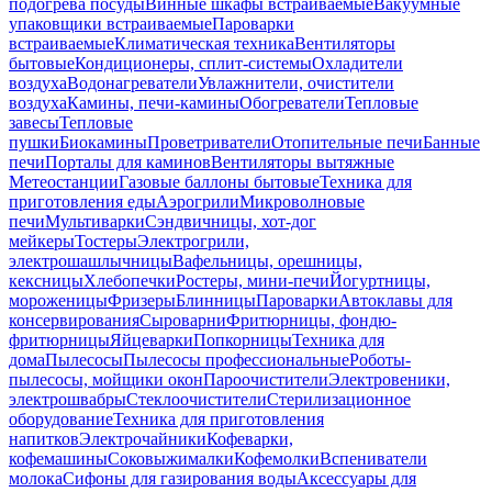
подогрева посуды
Винные шкафы встраиваемые
Вакуумные
упаковщики встраиваемые
Пароварки
встраиваемые
Климатическая техника
Вентиляторы
бытовые
Кондиционеры, сплит-системы
Охладители
воздуха
Водонагреватели
Увлажнители, очистители
воздуха
Камины, печи-камины
Обогреватели
Тепловые
завесы
Тепловые
пушки
Биокамины
Проветриватели
Отопительные печи
Банные
печи
Порталы для каминов
Вентиляторы вытяжные
Метеостанции
Газовые баллоны бытовые
Техника для
приготовления еды
Аэрогрили
Микроволновые
печи
Мультиварки
Сэндвичницы, хот-дог
мейкеры
Тостеры
Электрогрили,
электрошашлычницы
Вафельницы, орешницы,
кексницы
Хлебопечки
Ростеры, мини-печи
Йогуртницы,
мороженицы
Фризеры
Блинницы
Пароварки
Автоклавы для
консервирования
Сыроварни
Фритюрницы, фондю-
фритюрницы
Яйцеварки
Попкорницы
Техника для
дома
Пылесосы
Пылесосы профессиональные
Роботы-
пылесосы, мойщики окон
Пароочистители
Электровеники,
электрошвабры
Стеклоочистители
Стерилизационное
оборудование
Техника для приготовления
напитков
Электрочайники
Кофеварки,
кофемашины
Соковыжималки
Кофемолки
Вспениватели
молока
Сифоны для газирования воды
Аксессуары для