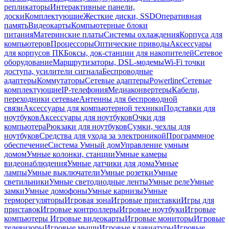
репликаторы
Интерактивные панели,
доски
Комплектующие
Жесткие диски, SSD
Оперативная
память
Видеокарты
Компьютерные блоки
питания
Материнские платы
Системы охлаждения
Корпуса для
компьютеров
Процессоры
Оптические приводы
Аксессуары
для корпусов ПК
Боксы, док-станции для накопителей
Сетевое
оборудование
Маршрутизаторы, DSL-модемы
Wi-Fi точки
доступа, усилители сигнала
Беспроводные
адаптеры
Коммутаторы
Сетевые адаптеры
Powerline
Сетевые
комплектующие
IP-телефония
Медиаконвертеры
Кабели,
переходники сетевые
Антенны для беспроводной
связи
Аксессуары для компьютерной техники
Подставки для
ноутбуков
Аксессуары для ноутбуков
Очки для
компьютера
Рюкзаки для ноутбуков
Сумки, чехлы для
ноутбуков
Средства для ухода за электроникой
Программное
обеспечение
Система Умный дом
Управление умным
домом
Умные колонки, станции
Умные камеры
видеонаблюдения
Умные датчики для дома
Умные
лампы
Умные выключатели
Умные розетки
Умные
светильники
Умные светодиодные ленты
Умные реле
Умные
замки
Умные домофоны
Умные карнизы
Умные
терморегуляторы
Игровая зона
Игровые приставки
Игры для
приставок
Игровые контроллеры
Игровые ноутбуки
Игровые
компьютеры
Игровые видеокарты
Игровые мониторы
Игровые
телевизоры
Игровые мыши
Игровые клавиатуры
Игровые