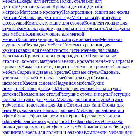
мебель
Шкафы для детской
Полки, стеллажи для
детской
Детские комоды
Кровати детские
Детские
матрасы
Матрасы в кроватку
Наматрасники, защитные чехлы
детские
Мебель для детского сада
Мебельная фурнитура и
аксессуары
Комплектующие для столов
Комплектующие для
стульев
Комплектующие для кроватей и кроваток
Аксессуары
для мебели
Комплектующие для мягкой
мебели
Комплектующие для корпусной мебели
Мебельная
фурнитура
Чехлы для мебели
Системы хранения для
кухни
Товары для безопасности детей
Мебель для самых
маленьких
Кроватки для новорожденных
Пеленальные
столики, комоды, матрасы
Манежи, кровати-манежи
Матрасы в
кроватку
Наматрасники, защитные чехлы в кроватку
Садовая
мебель
Садовые диваны, кресла
Садовые стулья
Садовые,
уличные столы
Комплекты мебели для сада
Гамаки,
шезлонги
Качели садовые
Надувная мебель
Кухни
походные
Столы для сада
Мебель для учебы
Столы, стулья
детские
Письменные столы
Растущие столы и парты
Растущие
кресла и стулья для учебы
Мебель для бани и сауны
Стулья,
табуретки, подставки для бани
Скамьи для бани
Столы для
бани
Журнальные столики для бани
Мебель для кабинета и
офиса
Столы офисные, компьютерные
Кресла, стулья для
офиса
Мягкая мебель для офиса
Шкафы офисные
Стеллажи,
полки для документов
Офисные тумбы
Комплекты мебели для
кабинета
Мебель для лоджии и балкона
Комплекты мебели для