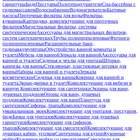
гарнитуры
Биде
Писсуары
Полотенцесушители
Спа-бассейны с
гидромассажем
Водоснабжение
Водонагреватели
Бытовые
насосы
Проточные фильтры для воды
Фильтры-
кувшины
Картриджи, комплектующие для проточных
фильтров
Магистральные фильтры, системы
сантехнические
Аксессуары для магистральных фильтров,
систем сантехнических
Трубы полипропиленовые
Фитинги
полипропиленовые
Расширительные баки,
гидроаккумуляторы
Обустройство ванной комнаты и
туалета
Мебель для ванной
Зеркала для ванной
Аксессуары для
ванной и туалета
Сиденья и чехлы для унитаза
Шторки,
карнизы для ванны
Стеклянные, пластиковые шторки для
ванны
Наборы для ванной и туалета
Зеркала
косметические
Сиденья для ванны
Коврики для ванной и
туалета
Экран-дверки в туалет
Комплектующие для мебели в
ванную
Комплектующие для сантехники
Экраны для ванн,
душевых поддонов
Опоры для ванн, душевых
поддонов
Комплектующие для ванн
Плинтусы для
сантехники
Сифоны, трапы
Комплектующие для
умывальников, моек
Комплектующие для унитазов, писсуаров,
биде
Бачки для унитазов
Комплектующие для душевых
гарнитуров
Комплектующие для сифонов,
трапов
Комплектующие для смесителей
Комплектующие для
душевых кабин, уголков
Сантехника для кухни
Кухонные
мойки
Кухонные мойки со смесителями
Смесители для