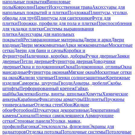
напольные покрытия
Виниловые
полы
Ковролин
Паркет
Искусственная трава
Аксессуары для
напольных покрытий и плитки
Подложка
Плинтусы, уголки,
обводы для труб
Плинтусы для сантехники
Фуги для
плитки
Порожки, профили для пола и плитки
Приспособления
для укладки плитки
Системы выравнивания
плитки
Аксессуары для напольных
покрытий
Реставрационные материалы
Двери и арки
Двери
входные
Двери межкомнатные
Арки межкомнатные
Москитные
сетки
Двери для бани и сауны
Коробки и
фурнитура
Наличники, коробки, доборы
Ручки дверные
Замки
дверные
Петли дверные
Фурнитура дверная
Доводчики
дверные
Окна и подоконники
Окна
Подоконники, отливы
Окна
мансардные
Фурнитура оконная
Мягкие окна
Москитные сетки
на окна
Жалюзи уличные
Пленки солнцезащитные
Крепежные
изделия
Саморезы, шурупы
Гвозди
Анкеры, дюбели
Скобы,
штифты
Перфорированный крепеж
Гайки,
шайбы
Заклепки
Болты, винты, шпильки
Хомуты
Химические
анкеры
Карабины
Фиксаторы арматуры
Шплинты
Пружины
универсальные
Отделка стен
Обои
Жидкие
обои
Фотообои
Штукатурки декоративные
Декоративный
камень
Скинали
Пленки самоклеящиеся
Армирующие
сетки
Стеновые панели
Уголки, маяки,
профили
Вагонка
Стеклохолсты, флизелин
Экраны для
радиаторов
Отделка потолка
Потолочные системы
Потолочные