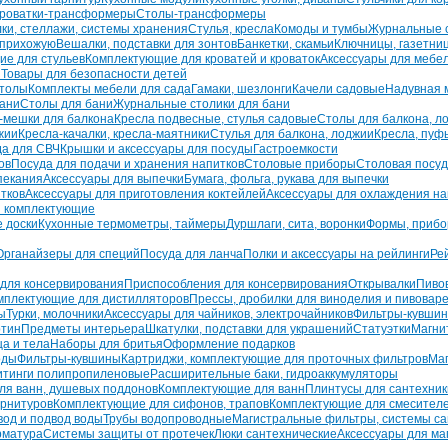
кроватки-трансформеры
Столы-трансформеры
ки, стеллажи, системы хранения
Стулья, кресла
Комоды и тумбы
Журнальные с
 прихожую
Вешалки, подставки для зонтов
Банкетки, скамьи
Ключницы, газетни
е для стульев
Комплектующие для кроватей и кроваток
Аксессуары для мебе
и
Товары для безопасности детей
столы
Комплекты мебели для сада
Гамаки, шезлонги
Качели садовые
Надувная 
бани
Столы для бани
Журнальные столики для бани
-мешки для балкона
Кресла подвесные, стулья садовые
Столы для балкона, л
жии
Кресла-качалки, кресла-маятники
Стулья для балкона, лоджии
Кресла, пуф
да для СВЧ
Крышки и аксессуары для посуды
Гастроемкости
ов
Посуда для подачи и хранения напитков
Столовые приборы
Столовая посу
пекания
Аксессуары для выпечки
Бумага, фольга, рукава для выпечки
тков
Аксессуары для приготовления коктейлей
Аксессуары для охлаждения на
и комплектующие
 доски
Кухонные термометры, таймеры
Дуршлаги, сита, воронки
Формы, прибо
Органайзеры для специй
Посуда для ланча
Полки и аксессуары на рейлинги
Ре
 для консервирования
Приспособления для консервирования
Открывалки
Пиво
мплектующие для дистилляторов
Прессы, дробилки для виноделия и пивовар
ы
Турки, молочники
Аксессуары для чайников, электрочайников
Фильтры-кувши
ртин
Предметы интерьера
Шкатулки, подставки для украшений
Статуэтки
Магни
а и тела
Наборы для бритья
Оформление подарков
оды
Фильтры-кувшины
Картриджи, комплектующие для проточных фильтров
Маг
итинги полипропиленовые
Расширительные баки, гидроаккумуляторы
ля ванн, душевых поддонов
Комплектующие для ванн
Плинтусы для сантехник
арнитуров
Комплектующие для сифонов, трапов
Комплектующие для смесител
вод и подвод воды
Трубы водопроводные
Магистральные фильтры, системы са
рматура
Системы защиты от протечек
Люки сантехнические
Аксессуары для ма