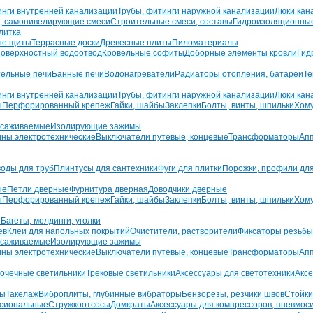
инги внутренней канализации
Трубы, фитинги наружной канализации
Люки кан
, самонивелирующие смеси
Строительные смеси, составы
Гидроизоляционны
литка
ые щиты
Террасные доски
Древесные плиты
Пиломатериалы
оверхностный водоотвод
Кровельные софиты
Доборные элементы кровли
Гид
ельные печи
Банные печи
Водонагреватели
Радиаторы отопления, батареи
Те
инги внутренней канализации
Трубы, фитинги наружной канализации
Люки кан
ы
Перфорированный крепеж
Гайки, шайбы
Заклепки
Болты, винты, шпильки
Хом
усаживаемые
Изолирующие зажимы
ны электротехнические
Выключатели путевые, концевые
Трансформаторы
Апп
воды для труб
Плинтусы для сантехники
Фуги для плитки
Порожки, профили для
ые
Петли дверные
Фурнитура дверная
Доводчики дверные
ы
Перфорированный крепеж
Гайки, шайбы
Заклепки
Болты, винты, шпильки
Хом
ы
Багеты, молдинги, уголки
ев
Клеи для напольных покрытий
Очистители, растворители
Фиксаторы резьбы
усаживаемые
Изолирующие зажимы
ны электротехнические
Выключатели путевые, концевые
Трансформаторы
Апп
Точечные светильники
Трековые светильники
Аксессуары для светотехники
Аксе
ры
Такелаж
Виброплиты, глубинные вибраторы
Бензорезы, резчики швов
Стойки
сиональные
Стружкоотсосы
Домкраты
Аксессуары для компрессоров, пневмос