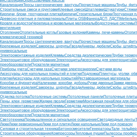
инсталляций
Опрессовочные насосы
Канализация
Тросы сантехнические, вантузы
Прочистные машины
Трубы, фит
Строительные смеси и грунтовки
Клеевые смеси
Шпатлевки
Штукатурки
Стяжки
Кирпичи, блоки, тротуарная плитка
Кирпичи
Строительные блоки
Тротуарная п
Древесно-плитные и пиломатериалы
Плиты OSB
Фанера
ДСП, ЛДСП
Мебельн
Кровля и водосток
Черепица и кровельные материалы
Водосточные системы
П
вентиляция
Отопление
Отопительные котлы
Газовые колонки
Камины, печи-камины
Отопит
климатической техникой
Канализация
Тросы сантехнические, вантузы
Прочистные машины
Трубы, фит
Крепежные изделия
Саморезы, шурупы
Гвозди
Анкеры, дюбели
Скобы, штифт
универсальные
Электромонтажные изделия
Клеммы
Средства диэлектрические
Трубки термо
Электрощитовое оборудование
Электрощиты
Аксессуары для электрощита
Ши
преобразователи
Пускатели магнитные
Приборы учета
Счетчики газа
Счетчики электроэнергии
Счетчики воды
Аксессуары для напольных покрытий и плитки
Подложка
Плинтусы, уголки, об
плитки
Аксессуары для напольных покрытий
Реставрационные материалы
Коробки и фурнитура
Наличники, коробки, доборы
Ручки дверные
Замки дверн
Крепежные изделия
Саморезы, шурупы
Гвозди
Анкеры, дюбели
Скобы, штифт
универсальные
Отделка потолка
Потолочные системы
Потолочные панели
Потолочные плит
Пены, клеи, герметики
Жидкие гвозди
Герметики
Монтажная пена
Клеи для обо
Электромонтажные изделия
Клеммы
Средства диэлектрические
Трубки термо
Электрощитовое оборудование
Электрощиты
Аксессуары для электрощита
Ши
преобразователи
Пускатели магнитные
Светотехника
Промышленное и сигнальное освещение
Светодиодные ленты
Люки
Люки ревизионные
Люки под плитку
Люки напольные
Люки под покраску
Силовая и строительная техника
Бетоносмесители
Генераторы
Тали, тельфе
Строительное оборудование
Компрессоры
Тепловые пушки
Пылесосы профес