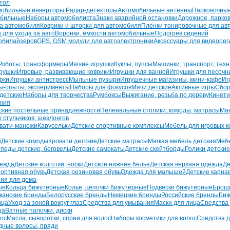
тол
мобильные инверторы
Радар-детекторы
Автомобильные антенны
Парковочны
обильные
Наборы автомобилиста
Знаки аварийной остановки
Дорожное, парко
на автомобиля
Коврики и шторки для автомобиля
Пленки тонировочные для ав
 для ухода за авто
Воронки, емкости автомобильные
Подогрев сидений
обилайзеров
GPS, GSM модули для автоэлектроники
Аксессуары для видеорег
Роботы, трансформеры
Мягкие игрушки
Куклы, пупсы
Машинки, транспорт, техн
рушки
Игровые, развивающие коврики
Игрушки для ванной
Игрушки для песоч
рки
Игрушки антистресс
Мыльные пузыри
Игрушечные магазины, мини-кафе
Иг
ы-опыты, эксперименты
Наборы для фокусов
Мячи детские
Активные игры
Сбор
 детские
Наборы для творчества
Румбоксы
Выжигание, резьба по дереву
Кинети
ания
ские постельные принадлежности
Пеленальные столики, комоды, матрасы
Ман
 стульчиков, шезлонгов
овати-манежи
Карусельки
Детские спортивные комплексы
Мебель для игровых к
й
Детские комоды
Кровати детские
Детские матрасы
Мягкая мебель детская
Мебе
педы детские, беговелы
Детские самокаты
Детские скейтборды
Ролики детские
дежда
Детские колготки, носки
Детское нижнее белье
Детская верхняя одежда
Де
портивная обувь
Детская резиновая обувь
Одежда для малышей
Детские карна
ия для дома
ые
Кольца бижутерные
Колье, цепочки бижутерные
Подвески бижутерные
Брош
канские бренды
Белорусские бренды
Немецкие бренды
Российские бренды
Биж
ица
Уход за зоной вокруг глаз
Средства для умывания
Маски для лица
Средства 
ца
Ватные палочки, диски
лос
Масла, сыворотки, спреи для волос
Наборы косметики для волос
Средства д
дные волосы, пряди