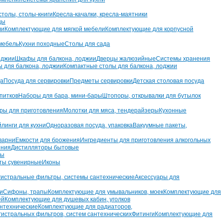
толы, столы-книги
Кресла-качалки, кресла-маятники
цы
ли
Комплектующие для мягкой мебели
Комплектующие для корпусной
мебель
Кухни походные
Столы для сада
оджии
Шкафы для балкона, лоджии
Дверцы жалюзийные
Системы хранения
ы для балкона, лоджии
Компактные столы для балкона, лоджии
да
Посуда для сервировки
Предметы сервировки
Детская столовая посуда
питков
Наборы для бара, мини-бары
Штопоры, открывалки для бутылок
ры для приготовления
Молотки для мяса, тендерайзеры
Кухонные
йлинги для кухни
Одноразовая посуда, упаковка
Вакуумные пакеты,
варни
Емкости для брожения
Ингредиенты для приготовления алкогольных
ения
Дистилляторы бытовые
ны
ты сувенирные
Иконы
истральные фильтры, системы сантехнические
Аксессуары для
и
Сифоны, трапы
Комплектующие для умывальников, моек
Комплектующие для
ей
Комплектующие для душевых кабин, уголков
нтехнические
Комплектующие для радиаторов,
гистральных фильтров, систем сантехнических
Фитинги
Комплектующие для