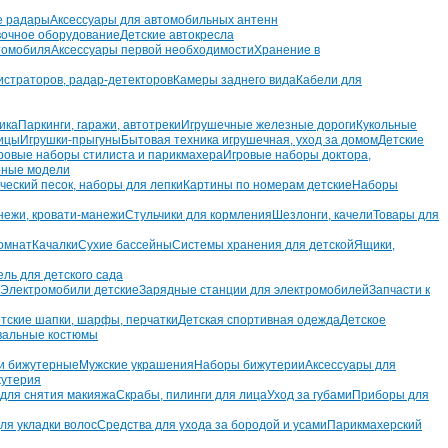
е радары
Аксессуары для автомобильных антенн
вочное оборудование
Детские автокресла
томобиля
Аксессуары первой необходимости
Хранение в
истраторов, радар-детекторов
Камеры заднего вида
Кабели для
ика
Паркинги, гаражи, автотреки
Игрушечные железные дороги
Кукольные
ницы
Игрушки-прыгуны
Бытовая техника игрушечная, уход за домом
Детские
ровые наборы стилиста и парикмахера
Игровые наборы доктора,
ные модели
ческий песок, наборы для лепки
Картины по номерам детские
Наборы
ежи, кровати-манежи
Стульчики для кормления
Шезлонги, качели
Товары для
омнат
Качалки
Сухие бассейны
Системы хранения для детской
Ящики,
ль для детского сада
Электромобили детские
Зарядные станции для электромобилей
Запчасти к
тские шапки, шарфы, перчатки
Детская спортивная одежда
Детское
вальные костюмы
и бижутерные
Мужские украшения
Наборы бижутерии
Аксессуары для
утерия
для снятия макияжа
Скрабы, пилинги для лица
Уход за губами
Приборы для
ля укладки волос
Средства для ухода за бородой и усами
Парикмахерский