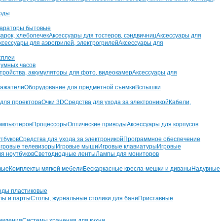
оды
параторы бытовые
арок, хлебопечек
Аксессуары для тостеров, сэндвичниц
Аксессуары для
ксессуары для аэрогрилей, электрогрилей
Аксессуары для
сплеи
 умных часов
тройства, аккумуляторы для фото, видеокамер
Аксессуары для
ражатели
Оборудование для предметной съемки
Вспышки
 для проектора
Очки 3D
Средства для ухода за электроникой
Кабели,
компьютеров
Процессоры
Оптические приводы
Аксессуары для корпусов
утбуков
Средства для ухода за электроникой
Программное обеспечение
гровые телевизоры
Игровые мыши
Игровые клавиатуры
Игровые
ля ноутбуков
Светодиодные ленты
Лампы для мониторов
вые
Комплекты мягкой мебели
Бескаркасные кресла-мешки и диваны
Надувные
оды пластиковые
лы и парты
Столы, журнальные столики для бани
Приставные
ормления
Системы хранения для кухни