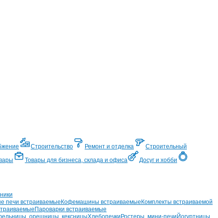
бжение
Строительство
Ремонт и отделка
Строительный
вары
Товары для бизнеса, склада и офиса
Досуг и хобби
ники
е печи встраиваемые
Кофемашины встраиваемые
Комплекты встраиваемой
страиваемые
Пароварки встраиваемые
ельницы, орешницы, кексницы
Хлебопечки
Ростеры, мини-печи
Йогуртницы,