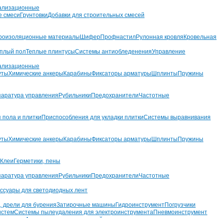
ализационные
е смеси
Грунтовки
Добавки для строительных смесей
роизоляционные материалы
Шифер
Профнастил
Рулонная кровля
Кровельная
плый пол
Теплые плинтусы
Системы антиобледенения
Управление
ализационные
уты
Химические анкеры
Карабины
Фиксаторы арматуры
Шплинты
Пружины
аратура управления
Рубильники
Предохранители
Частотные
 пола и плитки
Приспособления для укладки плитки
Системы выравнивания
уты
Химические анкеры
Карабины
Фиксаторы арматуры
Шплинты
Пружины
Клеи
Герметики, пены
аратура управления
Рубильники
Предохранители
Частотные
ссуары для светодиодных лент
, дрели для бурения
Затирочные машины
Гидроинструмент
Погрузчики
истем
Системы пылеудаления для электроинструмента
Пневмоинструмент