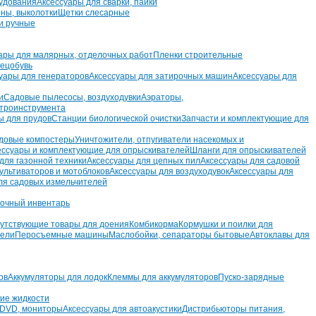
удования
Аксессуары для сварки, пайки
рны, выколотки
Щетки слесарные
и ручные
ары для малярных, отделочных работ
Пленки строительные
ецобувь
уары для генераторов
Аксессуары для затирочных машин
Аксессуары для
и
Садовые пылесосы, воздуходувки
Аэраторы,
ктроинструмента
ы для прудов
Станции биологической очистки
Запчасти и комплектующие для
довые компостеры
Уничтожители, отпугиватели насекомых и
ессуары и комплектующие для опрыскивателей
Шланги для опрыскивателей
для газонной техники
Аксессуары для цепных пил
Аксессуары для садовой
ультиваторов и мотоблоков
Аксессуары для воздуходувок
Аксессуары для
ля садовых измельчителей
очный инвентарь
утствующие товары для доения
Комбикорма
Кормушки и поилки для
тели
Перосъемные машины
Маслобойки, сепараторы бытовые
Автоклавы для
ов
Аккумуляторы для лодок
Клеммы для аккумуляторов
Пуско-зарядные
ие жидкости
 DVD, мониторы
Аксессуары для автоакустики
Дистрибьюторы питания,