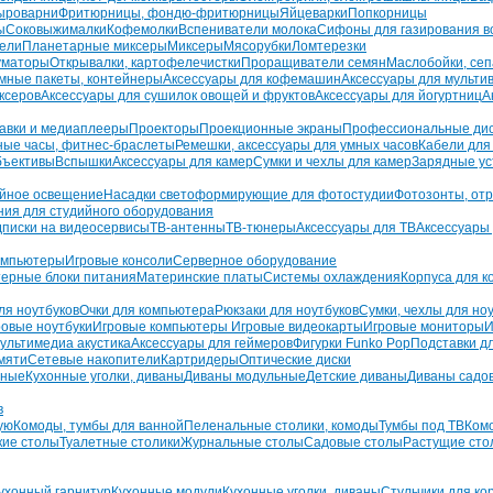
ыроварни
Фритюрницы, фондю-фритюрницы
Яйцеварки
Попкорницы
ы
Соковыжималки
Кофемолки
Вспениватели молока
Сифоны для газирования в
тели
Планетарные миксеры
Миксеры
Мясорубки
Ломтерезки
уматоры
Открывалки, картофелечистки
Проращиватели семян
Маслобойки, се
мные пакеты, контейнеры
Аксессуары для кофемашин
Аксессуары для мультив
ксеров
Аксессуары для сушилок овощей и фруктов
Аксессуары для йогуртниц
А
авки и медиаплееры
Проекторы
Проекционные экраны
Профессиональные ди
ные часы, фитнес-браслеты
Ремешки, аксессуары для умных часов
Кабели для
бъективы
Вспышки
Аксессуары для камер
Сумки и чехлы для камер
Зарядные ус
йное освещение
Насадки светоформирующие для фотостудии
Фотозонты, от
ния для студийного оборудования
писки на видеосервисы
ТВ-антенны
ТВ-тюнеры
Аксессуары для ТВ
Аксессуары
омпьютеры
Игровые консоли
Серверное оборудование
ерные блоки питания
Материнские платы
Системы охлаждения
Корпуса для 
ля ноутбуков
Очки для компьютера
Рюкзаки для ноутбуков
Сумки, чехлы для но
ровые ноутбуки
Игровые компьютеры
Игровые видеокарты
Игровые мониторы
И
ультимедиа акустика
Аксессуары для геймеров
Фигурки Funko Pop
Подставки д
мяти
Сетевые накопители
Картридеры
Оптические диски
зные
Кухонные уголки, диваны
Диваны модульные
Детские диваны
Диваны садо
в
ую
Комоды, тумбы для ванной
Пеленальные столики, комоды
Тумбы под ТВ
Ком
кие столы
Туалетные столики
Журнальные столы
Садовые столы
Растущие сто
ухонный гарнитур
Кухонные модули
Кухонные уголки, диваны
Стульчики для к