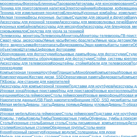
мороженицы
Фризеры
Блинницы
Пароварки
Автоклавы для консервирования
С
Техника для приготовления напитков
Электрочайники
Кофеварки, кофемашин
Техника для измельчения продуктов
Блендеры
Кухонные комбайны, измельчи
Мелкая техника
Весы кухонные, бытовые
Сушилки для овощей и фруктов
Ваку
Аксессуары для кухонной техники
Аксессуары для микроволновых печей
Вакуу
кухонных комбайнов
Аксессуары для мясорубок
Аксессуары для блендеров, ми
соковыжималок
Средства для ухода за техникой
Телевизоры, мониторы
Телевизоры
Мониторы
Мониторы-телевизоры
ТВ-прист
Смарт-часы, аксессуары
Умные часы
Фитнес-браслеты
Умные часы детские
Ум
Фото, видеосъемка
Фотоаппараты
Видеокамеры
Экшн-камеры
Карты памяти
О
объективов
Штативы
Цифровые фоторамки
Оборудование для фотостудии
Кольцевые лампы
Фоны для фотостудии
Студи
студийные
Комплекты оборудования для фотостудии
Стойки, системы крепле
Аксессуары для телевизоров
Кронштейны, стойки
Кабели для телевизоров
Под
переходники
Компьютерная техника
Ноутбуки
Планшеты
Моноблоки
Компьютеры
Игровые к
Комплектующие
Жесткие диски, SSD
Оперативная память
Видеокарты
Компьют
ПК
Боксы, док-станции для накопителей
Аксессуары для компьютерной техники
Подставки для ноутбуков
Аксессуары д
Игровая зона
Игровые приставки
Игры для приставок
Игровые контроллеры
Иг
наушники
Кресла геймерские
Столы геймерские
Игровые микрофоны
Игровая м
Накопители данных
USB Flash накопители
Внешние HDD, SSD диски
Карты па
Мягкая мебель
Диваны, тахты
Диваны прямые
Диваны угловые
Диваны П-обра
диваны
Игровая мебель
Кресла геймерские
Столы геймерские
Подставки для ноутбуко
Комоды, тумбы
Комоды
Тумбы
Прикроватные тумбы
Обувницы, тумбы в прихож
Столы
Кухонные столы
Барные столы
Столы письменные, компьютерные
Детс
столики
Консольные столики
Обеденные группы
Столы-книги
Кухня
Кухонный гарнитур
Кухонные модули
Столешницы для кухни
Мебель для кухни
Столы, столики
Стулья для кухни
Стулья, табуреты барные
К