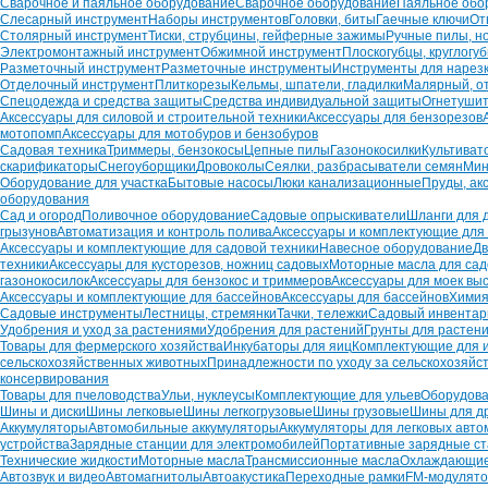
Сварочное и паяльное оборудование
Сварочное оборудование
Паяльное обо
Слесарный инструмент
Наборы инструментов
Головки, биты
Гаечные ключи
От
Столярный инструмент
Тиски, струбцины, гейферные зажимы
Ручные пилы, н
Электромонтажный инструмент
Обжимной инструмент
Плоскогубцы, круглогу
Разметочный инструмент
Разметочные инструменты
Инструменты для нарез
Отделочный инструмент
Плиткорезы
Кельмы, шпатели, гладилки
Малярный, о
Спецодежда и средства защиты
Средства индивидуальной защиты
Огнетуши
Аксессуары для силовой и строительной техники
Аксессуары для бензорезов
мотопомп
Аксессуары для мотобуров и бензобуров
Садовая техника
Триммеры, бензокосы
Цепные пилы
Газонокосилки
Культиват
скарификаторы
Снегоуборщики
Дровоколы
Сеялки, разбрасыватели семян
Мин
Оборудование для участка
Бытовые насосы
Люки канализационные
Пруды, ак
оборудования
Сад и огород
Поливочное оборудование
Садовые опрыскиватели
Шланги для 
грызунов
Автоматизация и контроль полива
Аксессуары и комплектующие для
Аксессуары и комплектующие для садовой техники
Навесное оборудование
Дв
техники
Аксессуары для кусторезов, ножниц садовых
Моторные масла для сад
газонокосилок
Аксессуары для бензокос и триммеров
Аксессуары для моек вы
Аксессуары и комплектующие для бассейнов
Аксессуары для бассейнов
Химия
Садовые инструменты
Лестницы, стремянки
Тачки, тележки
Садовый инвентар
Удобрения и уход за растениями
Удобрения для растений
Грунты для растен
Товары для фермерского хозяйства
Инкубаторы для яиц
Комплектующие для 
сельскохозяйственных животных
Принадлежности по уходу за сельскохозяй
консервирования
Товары для пчеловодства
Ульи, нуклеусы
Комплектующие для ульев
Оборудова
Шины и диски
Шины легковые
Шины легкогрузовые
Шины грузовые
Шины для д
Аккумуляторы
Автомобильные аккумуляторы
Аккумуляторы для легковых авт
устройства
Зарядные станции для электромобилей
Портативные зарядные с
Технические жидкости
Моторные масла
Трансмиссионные масла
Охлаждающие
Автозвук и видео
Автомагнитолы
Автоакустика
Переходные рамки
FM-модулят