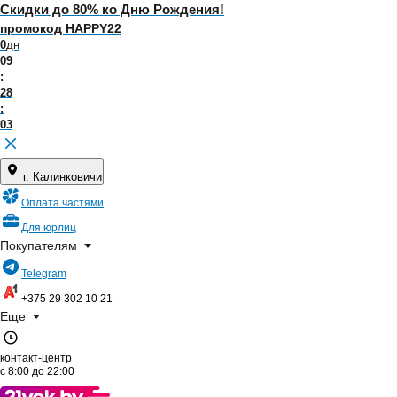
Скидки до 80% ко Дню Рождения!
промокод HAPPY22
0
дн
09
:
28
:
03
г. Калинковичи
Оплата частями
Для юрлиц
Покупателям
Telegram
+375 29
302 10 21
Еще
контакт-центр
с
8:00
до
22:00