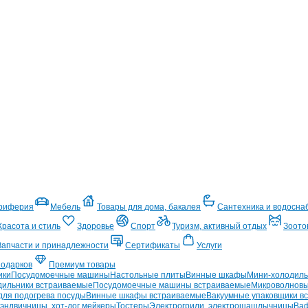
ериферия
Мебель
Товары для дома, бакалея
Сантехника и водосна
Красота и стиль
Здоровье
Спорт
Туризм, активный отдых
Зоото
Запчасти и принадлежности
Сертификаты
Услуги
подарков
Премиум товары
ики
Посудомоечные машины
Настольные плиты
Винные шкафы
Мини-холодиль
дильники встраиваемые
Посудомоечные машины встраиваемые
Микроволновы
ля подогрева посуды
Винные шкафы встраиваемые
Вакуумные упаковщики в
эндвичницы, хот-дог мейкеры
Тостеры
Электрогрили, электрошашлычницы
Ваф