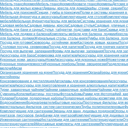
Мебель-трансформер
Мебель-трансформер
Кровати-трансформеры
Детские 
Мебель для жилых комнат
Диваны, кресла для дома
Шкафы, стенки, секции
Пол
Мебель для прихожей
Секции, тумбы в прихожую
Полки и системы хранения в
Мебельная фурнитура и аксессуары
Комплектующие для столов
Комплектующи
мебели
Мебельная фурнитура
Чехлы для мебели
Системы хранения для кухн
Садовая мебель
Садовые диваны, кресла
Садовые стулья
Садовые, уличные 
Мебель для бани и сауны
Стулья, табуретки, подставки для бани
Скамьи для 
Мебель для лоджии и балкона
Комплекты мебели для балкона, лоджии
Кресла
для балкона, лоджии
Журнальные столы, столы-книги
Тумбы для балкона, лод
Посуда для готовки
Сковороды, сотейники, воки
Кастрюли, ковши, казаны
Посу
Столовая посуда, сервировка
Посуда для напитков
Посуда для горячих напитк
Посуда для выпечки, запекания
Формы для выпечки, запекания
Посуда для за
Аксессуары для бара
Сервировка для напитков
Аксессуары для хранения напи
Кухонные ножи, аксессуары
Ножи
Аксессуары для кухонных ножей
Ножеточки 
Кухонные принадлежности
Кухонные приборы
Терки, овощерезки
Разделочные
мелочи
Миски
Организация хранения на кухне
Посуда для хранения
Органайзеры для кухни
контейнеры
Консервирование и дистилляция
Автоклавы для консервирования
Аксессуары
напитков
Аксессуары для приготовления и хранения алкогольных напитков
Ко
Турки, заварочные чайники
Чайники заварочные, кофейники
Чайники для плит
Сувениры
Копилки
Картины, постеры
Фотоальбомы
Рамки для фотографий, ка
Подарки
Подарки, подарочные наборы
Подарочные наборы косметики для лиц
Водоснабжение
Водонагреватели
Бытовые насосы
Проточные фильтры для в
магистральных фильтров, систем сантехнических
Трубы полипропиленовые
Ф
Комплектующие для сантехники
Экраны для ванн, душевых поддонов
Опоры д
унитазов, писсуаров, биде
Бачки для унитазов
Комплектующие для душевых г
Инженерная сантехника
Инсталляции для сантехники
Полотенцесушители
От
полотенцесушителей
Монтажные комплекты для сантехники
Регулирующая а