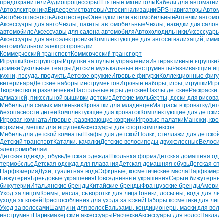
предохранители
Аудиопроцессоры
Штатные магнитолы
Кабели для автомагни
Автоэлектроника
Видеорегистраторы
Автосигнализации
GPS навигаторы
Авто
Автобезопасность
Алкотестеры
Огнетушители автомобильные
Аптечки автом
Аксессуары для авто
Чехлы, пакеты автомобильные
Чехлы, накидки для сало
автомобиле
Аксессуары для салона автомобиля
Автохолодильники
Аксессуары
Аксессуары для автоэлектроники
Комплектующие для автосигнализаций, имм
автомобильной электропроводки
Коммерческий транспорт
Коммерческий транспорт
Игрушки
Конструкторы
Игрушки на пульте управления
Интерактивные игрушки
домики
Кукольные театры
Детские музыкальные инструменты
Развивающие иг
кухни, посуда, продукты
Детское оружие
Игровые фигурки
Коллекционные фигу
ветеринара
Детские наборы инструментов
Игровые наборы, игры, игрушки
Игр
Творчество и развлечения
Настольные игры детские
Пазлы детские
Раскраски
алмазной, пиксельной вышивки детские
Детские мольберты, доски для рисов
Мебель для самых маленьких
Кроватки для младенцев
Матрасы в кроватку
Дет
безопасности детей
Комплектующие для кроваток
Комплектующие для детских
Игровая комната
Игровые, развивающие коврики
Игровые палатки
Манежи, кр
корзины, мешки для игрушек
Аксессуары для спорткомплексов
Мебель для детской комнаты
Шкафы для детской
Полки, стеллажи для детско
Детский транспорт
Каталки, качалки
Детские велосипеды двухколесные
Велоси
электромобилям
Детская одежда, обувь
Детская одежда
Школьная форма
Детская домашняя о
термобелье
Детская одежда для плавания
Детская домашняя обувь
Детская с
Парфюмерия
Духи, туалетная вода
Эфирные, косметические масла
Парфюмер
Бижутерия
Брендовые украшения
Повседневные украшения
Серьги бижутерн
бижутерии
Итальянские бренды
Китайские бренды
Французские бренды
Амери
Уход за лицом
Кремы, масла, сыворотки для лица
Тоники, лосьоны, вода для л
ухода за кожей
Приспособления для ухода за кожей
Наборы косметики для ли
Уход за волосами
Шампуни для волос
Бальзамы, кондиционеры, маски для во
инструмент
Парикмахерские аксессуары
Расчески
Аксессуары для волос
Накла