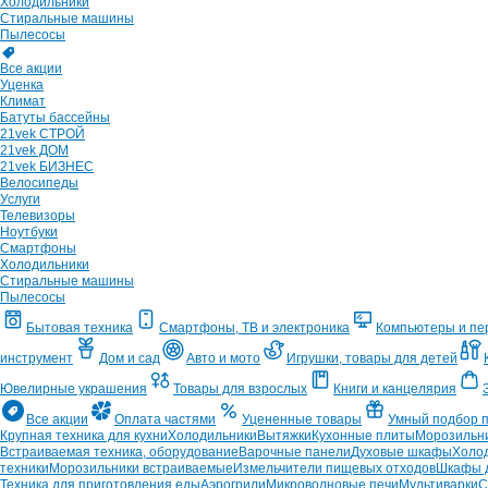
Холодильники
Стиральные машины
Пылесосы
Все акции
Уценка
Климат
Батуты бассейны
21vek СТРОЙ
21vek ДОМ
21vek БИЗНЕС
Велосипеды
Услуги
Телевизоры
Ноутбуки
Смартфоны
Холодильники
Стиральные машины
Пылесосы
Бытовая техника
Смартфоны, ТВ и электроника
Компьютеры и п
инструмент
Дом и сад
Авто и мото
Игрушки, товары для детей
Ювелирные украшения
Товары для взрослых
Книги и канцелярия
Все акции
Оплата частями
Уцененные товары
Умный подбор 
Крупная техника для кухни
Холодильники
Вытяжки
Кухонные плиты
Морозильн
Встраиваемая техника, оборудование
Варочные панели
Духовые шкафы
Холо
техники
Морозильники встраиваемые
Измельчители пищевых отходов
Шкафы д
Техника для приготовления еды
Аэрогрили
Микроволновые печи
Мультиварки
С