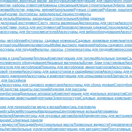
рудование
Сварочные маски, аксессуары
Комплектующие для сварочного обор
вертки, наборы отверток
Ножницы слесарные
Клещи строительные
Зубила, ке
ожовки
Молотки, кувалды, киянки
Напильники
Ручные стамески
Рубанки, рашпил
бцы
Кусачки, болторезы, кабелерезы
Специнструменты
ки резьбы
Маркеры, карандаши строительные
Клейма ударные
тделочный инструмент
Скотч, ленты малярные
Диспенсеры для скотча
Аксессу
тели
Сумки, пояса для инструментов
Производственная одежда
Спецодежда
Сп
Аксессуары для бетоносмесителей
Аксессуары для виброоборудования
Аксесс
оры, мотоблоки
Кусторезы, садовые ножницы
Садовые, кормовые измельчител
итракторы
Миникультиваторы
Мойки высокого давления
Наборы садового эле
сессуары для прудов
Фильтры, насосы, стерилизаторы для прудов
Компрессор
дома и сада
Парники
Теплицы
Комплектующие для теплиц
Модульные грядки
Са
 поливочного оборудования
Укрывные материалы
Бочки, баки пластиковые
Акс
игатели для мотоблоков
Прицепы для мотоблоков, минитракторов
Аксессуары 
овой техники
Аксессуары для аэратоторов и скарификаторов
Аксессуары для к
сокого давления
Аксессуары и комплектующие для опрыскивателей
Запчасти д
 для бассейнов
ь
Аксессуары для садового инвентаря
Аксессуары для сбора урожая
Снегоубор
ий
Средства защиты растений
Изделия для рассады
инкубаторов
Доильные аппараты
Комплектующие для доильных аппаратов
Соп
ственными животными
Курятники
Электропастухи
Садовые, кормовые измельчи
ние для переработки меда и воска
Инвентарь пчеловода
рифта
Диски
Мотошины
Квадрошины
Центровочные кольца
Автокамеры
омобилей
Аккумуляторы для грузовых автомобилей
Аккумуляторы для мотоцикл
танции
Солнечные панели
 жидкости
Присадки
Индустриальные масла
Тормозные жидкости
Гидравлическ
оры
Автомобильные усилители
Комплектующие для автоакустики
Портативные