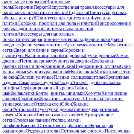
напольные покрытия
Виниловые
полы
Ковролин
Паркет
Искусственная трава
Аксессуары для
напольных покрытий и плитки
Подложка
Плинтусы, уголки,
обводы для труб
Плинтусы для сантехники
Фуги для
плитки
Порожки, профили для пола и плитки
Приспособления
для укладки плитки
Системы выравнивания
плитки
Аксессуары для напольных
покрытий
Реставрационные материалы
Двери и арки
Двери
входные
Двери межкомнатные
Арки межкомнатные
Москитные
сетки
Двери для бани и сауны
Коробки и
фурнитура
Наличники, коробки, доборы
Ручки дверные
Замки
дверные
Петли дверные
Фурнитура дверная
Доводчики
дверные
Окна и подоконники
Окна
Подоконники, отливы
Окна
мансардные
Фурнитура оконная
Мягкие окна
Москитные сетки
на окна
Жалюзи уличные
Пленки солнцезащитные
Крепежные
изделия
Саморезы, шурупы
Гвозди
Анкеры, дюбели
Скобы,
штифты
Перфорированный крепеж
Гайки,
шайбы
Заклепки
Болты, винты, шпильки
Хомуты
Химические
анкеры
Карабины
Фиксаторы арматуры
Шплинты
Пружины
универсальные
Отделка стен
Обои
Жидкие
обои
Фотообои
Штукатурки декоративные
Декоративный
камень
Скинали
Пленки самоклеящиеся
Армирующие
сетки
Стеновые панели
Уголки, маяки,
профили
Вагонка
Стеклохолсты, флизелин
Экраны для
радиаторов
Отделка потолка
Потолочные системы
Потолочные