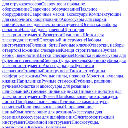
для стружкоотсосов
Сварочное и паяльное
оборудование
Сварочное оборудование
Паяльное
оборудование
Сварочные маски, аксессуары
Комплектующие
для сварочного оборудования
Аксессуары для сварки,
пайки
Оснастка для электроинструмента
Оснастка, наборы
оснастки
Насадки для граверов
Щетки для
электроинструмента
Развертки
Пуансоны
Щетки для
электродвигателей
Слесарный инструмент
Наборы
инструментов
Головки, биты
Гаечные ключи
Отвертки, наборы
отверток
Ножницы слесарные
Клещи строительные
Зубила,
керны, выколотки
Щетки слесарные
Оснастка и аксессуары для
бурения и сверления
Сверла, буры, зенкеры
Коронки
Зубила для
электроинструмента
Аксессуары для бурения и
сверления
Столярный инструмент
Тиски, струбцины,
гейферные зажимы
Ручные пилы, ножовки
Молотки, кувалды,
киянки
Напильники
Ручные стамески
Рубанки, рашпили
ручные
Оснастка и аксессуары для резания и
шлифования
Отрезные, пильные диски
Пильные полотна для
электроинструмента
Фрезы
Шлифовальные диски, насадки,
листы
Шлифовальные чашки
Точильные камни, круги,
сегменты
Полировальные валы
Направляющие
шины
Комплектующие для резания
Аксессуары для
резания
Аксессуары для шлифования
Электромонтажный
инструмент
Обжимной инструмент
Плоскогубцы,
круглогубцы
Кусачки, болторезы,