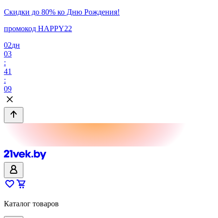
Скидки до 80% ко Дню Рождения!
промокод HAPPY22
02
дн
03
:
41
:
09
Каталог товаров