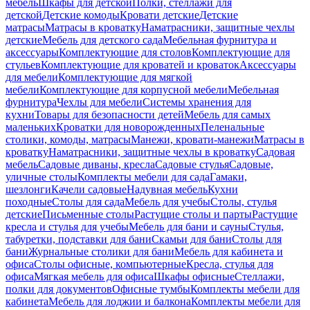
мебель
Шкафы для детской
Полки, стеллажи для
детской
Детские комоды
Кровати детские
Детские
матрасы
Матрасы в кроватку
Наматрасники, защитные чехлы
детские
Мебель для детского сада
Мебельная фурнитура и
аксессуары
Комплектующие для столов
Комплектующие для
стульев
Комплектующие для кроватей и кроваток
Аксессуары
для мебели
Комплектующие для мягкой
мебели
Комплектующие для корпусной мебели
Мебельная
фурнитура
Чехлы для мебели
Системы хранения для
кухни
Товары для безопасности детей
Мебель для самых
маленьких
Кроватки для новорожденных
Пеленальные
столики, комоды, матрасы
Манежи, кровати-манежи
Матрасы в
кроватку
Наматрасники, защитные чехлы в кроватку
Садовая
мебель
Садовые диваны, кресла
Садовые стулья
Садовые,
уличные столы
Комплекты мебели для сада
Гамаки,
шезлонги
Качели садовые
Надувная мебель
Кухни
походные
Столы для сада
Мебель для учебы
Столы, стулья
детские
Письменные столы
Растущие столы и парты
Растущие
кресла и стулья для учебы
Мебель для бани и сауны
Стулья,
табуретки, подставки для бани
Скамьи для бани
Столы для
бани
Журнальные столики для бани
Мебель для кабинета и
офиса
Столы офисные, компьютерные
Кресла, стулья для
офиса
Мягкая мебель для офиса
Шкафы офисные
Стеллажи,
полки для документов
Офисные тумбы
Комплекты мебели для
кабинета
Мебель для лоджии и балкона
Комплекты мебели для