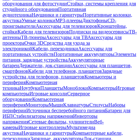
оборудования для фотостудии
Стойки, системы крепления для
студийного оборудования
Портативная
аудиотехника
Наушники и гарнитуры
Портативные колонки,
акустика
Умные колонки
MP3-плееры
Диктофоны
CD-
проигрыватели
Аксессуары для телевизоров
Кронштейны,
стойки
Кабели для телевизоров
Подписки на видеосервисы
ТВ-
антенны
ТВ-тюнеры
Аксессуары для ТВ
Аксессуары для
проектора
Очки 3D
Средства для ухода за
электроникой
Кабели, переходники
Аксессуары для
портативных устройств
Портативные аккумуляторы
Элементы
питания, зарядные устройства
Аккумуляторные
батареи
Держатели, док-станции
Аксессуары для планшетов,
смартфонов
Кабели для телефонов, планшетов
Зарядные
устройства для телефонов, планшетов
Компьютеры и
периферия
Компьютерная
техника
Ноутбуки
Планшеты
Моноблоки
Компьютеры
Игровые
компьютеры
Игровые консоли
Серверное
оборудование
Компьютерная
периферия
Мониторы
Мыши
Клавиатуры
Стилусы
Наборы
периферии
Источники бесперебойного питания
Батареи для
ИБП
Стабилизаторы напряжения
Инверторы
напряжения
Сетевые фильтры, удлинители
Веб-
камеры
Игровые контроллеры
Мультимедиа
акустика
Наушники и гарнитуры
Компьютерные кабели,
переходники
Зарядные, аккумуляторы
Док-станции,