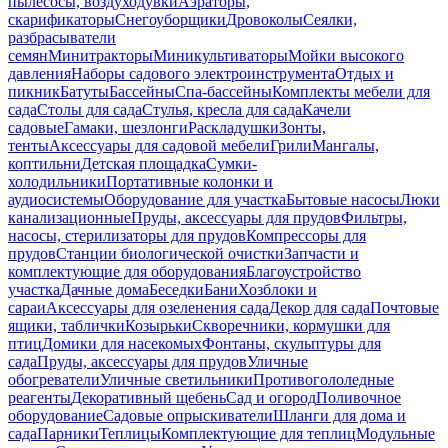
пылесосы, воздуходувки
Аэраторы,
скарификаторы
Снегоуборщики
Дровоколы
Сеялки,
разбрасыватели
семян
Минитракторы
Миникультиваторы
Мойки высокого
давления
Наборы садового электроинструмента
Отдых и
пикник
Батуты
Бассейны
Спа-бассейны
Комплекты мебели для
сада
Столы для сада
Стулья, кресла для сада
Качели
садовые
Гамаки, шезлонги
Раскладушки
Зонты,
тенты
Аксессуары для садовой мебели
Грили
Мангалы,
коптильни
Детская площадка
Сумки-
холодильники
Портативные колонки и
аудиосистемы
Оборудование для участка
Бытовые насосы
Люки
канализационные
Пруды, аксессуары для прудов
Фильтры,
насосы, стерилизаторы для прудов
Компрессоры для
прудов
Станции биологической очистки
Запчасти и
комплектующие для оборудования
Благоустройство
участка
Дачные дома
Беседки
Бани
Хозблоки и
сараи
Аксессуары для озеленения сада
Декор для сада
Почтовые
ящики, таблички
Козырьки
Скворечники, кормушки для
птиц
Домики для насекомых
Фонтаны, скульптуры для
сада
Пруды, аксессуары для прудов
Уличные
обогреватели
Уличные светильники
Противогололедные
реагенты
Декоративный щебень
Сад и огород
Поливочное
оборудование
Садовые опрыскиватели
Шланги для дома и
сада
Парники
Теплицы
Комплектующие для теплиц
Модульные