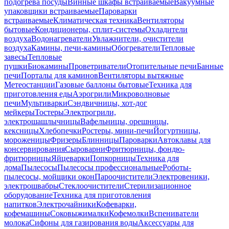
подогрева посуды
Винные шкафы встраиваемые
Вакуумные
упаковщики встраиваемые
Пароварки
встраиваемые
Климатическая техника
Вентиляторы
бытовые
Кондиционеры, сплит-системы
Охладители
воздуха
Водонагреватели
Увлажнители, очистители
воздуха
Камины, печи-камины
Обогреватели
Тепловые
завесы
Тепловые
пушки
Биокамины
Проветриватели
Отопительные печи
Банные
печи
Порталы для каминов
Вентиляторы вытяжные
Метеостанции
Газовые баллоны бытовые
Техника для
приготовления еды
Аэрогрили
Микроволновые
печи
Мультиварки
Сэндвичницы, хот-дог
мейкеры
Тостеры
Электрогрили,
электрошашлычницы
Вафельницы, орешницы,
кексницы
Хлебопечки
Ростеры, мини-печи
Йогуртницы,
мороженицы
Фризеры
Блинницы
Пароварки
Автоклавы для
консервирования
Сыроварни
Фритюрницы, фондю-
фритюрницы
Яйцеварки
Попкорницы
Техника для
дома
Пылесосы
Пылесосы профессиональные
Роботы-
пылесосы, мойщики окон
Пароочистители
Электровеники,
электрошвабры
Стеклоочистители
Стерилизационное
оборудование
Техника для приготовления
напитков
Электрочайники
Кофеварки,
кофемашины
Соковыжималки
Кофемолки
Вспениватели
молока
Сифоны для газирования воды
Аксессуары для