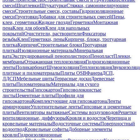
смеси
Шпатлевки
Штукатурки
Стяжки, самонивелирующие
смеси
Строительные смеси, составы
Гидроизоляционные
смеси
Грунтовки
Добавки для строительных смесей
Пены,
клеи, герметики
Жидкие гвозди
Герметики
Монтажная
пена
Клеи для обоев
Клеи для напольных
покрытий
Очистители, растворители
Фиксаторы
резьбы
Клеи
Герметики, пены
Кирпичи, блоки, тротуарная
плитка
Кирпичи
Строительные блоки
Тротуарная
плитка
Изоляционные материалы
Минеральная
вата
Экструдированный пенополистирол
Пенопласт
Пленки,
мембраны
Отражающая теплоизоляция
Гидроизоляционные
ленты
Поликарбонат
Шумоизоляция
Теплоизоляция
Звукоизоляц
плитные и пиломатериалы
Плиты OSB
Фанера
ДСП,
ЛДСП
Мебельные щиты
Террасные доски
Древесные
плиты
Пиломатериалы
Материалы для сухого
строительства
Гипсокартон
Гипсоволокнистые
листы
Цементные плиты
Профили для
гипсокартона
Комплектующие для гипсокартона
Ленты
армирующие
Уплотнительные ленты
Гипсовые и цементные
плиты
Вентиляторы вытяжные
Системы воздуховодов
Решетки
вентиляционные, диффузоры
Кровля и водосток
Черепица и
кровельные материалы
Водосточные системы
Поверхностный
водоотвод
Кровельные софиты
Доборные элементы
кровли
Гидроизоляционные