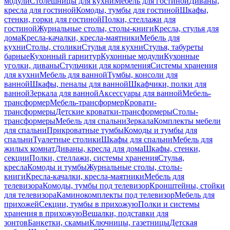
модули
Столешницы для кухни
Мебель для гостиной
Диваны,
кресла для гостиной
Комоды, тумбы для гостиной
Шкафы,
стенки, горки для гостиной
Полки, стеллажи для
гостиной
Журнальные столы, столы-книги
Кресла, стулья для
дома
Кресла-качалки, кресла-маятники
Мебель для
кухни
Столы, столики
Стулья для кухни
Стулья, табуреты
барные
Кухонный гарнитур
Кухонные модули
Кухонные
уголки, диваны
Стульчики для кормления
Системы хранения
для кухни
Мебель для ванной
Тумбы, консоли для
ванной
Шкафы, пеналы для ванной
Шкафчики, полки для
ванной
Зеркала для ванной
Аксессуары для ванной
Мебель-
трансформер
Мебель-трансформер
Кровати-
трансформеры
Детские кроватки-трансформеры
Столы-
трансформеры
Мебель для спальни
Зеркала
Комплекты мебели
для спальни
Прикроватные тумбы
Комоды и тумбы для
спальни
Туалетные столики
Шкафы для спальни
Мебель для
жилых комнат
Диваны, кресла для дома
Шкафы, стенки,
секции
Полки, стеллажи, системы хранения
Стулья,
кресла
Комоды и тумбы
Журнальные столы, столы-
книги
Кресла-качалки, кресла-маятники
Мебель для
телевизора
Комоды, тумбы под телевизор
Кронштейны, стойки
для телевизора
Каминокомплекты под телевизор
Мебель для
прихожей
Секции, тумбы в прихожую
Полки и системы
хранения в прихожую
Вешалки, подставки для
зонтов
Банкетки, скамьи
Ключницы, газетницы
Детская