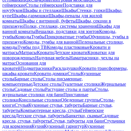
геймерские
Столы геймерские
Подставки для
ноутбуков
Шкафы и стеллажи
Шкафы
Стенки, горки
Шкафы-
купе
Шкафы-гармошки
Шкафы-пеналы для жилой
комнаты
Шкафы с витриной, буфеты
Шкафы, секции в
прихожую
Полки, стеллажи, системы хранения
Шкафы для
ванной комнаты
Вешалки, подставки для зонтов
Комоды,
тумбы
Комоды
Тумбы
Прикроватные тумбы
Обувницы, тумбы в
прихожую
Комоды, тумбы для ванной
Пеленальные столики,
комоды
Тумбы под ТВ
Комоды пластиковые
Кровати и
матрасы
Матрасы
Кровати
Детские кровати
Кроватки для
новорожденных
Надувная мебель
Наматрасники, чехлы на
матрас
Основания для
кроватей
Подматрасники
Раскладушки
Кровати-трансформеры,
шкафы-кровати
Кровати-домики
Столы
Кухонные
столы
Барные столы
Столы письменные,
компьютерные
Детские столы
Туалетные столики
Журнальные
столы
Садовые столы
Растущие столы и парты
Столы,
журнальные столики для бани
Приставные
столики
Консольные столики
Обеденные группы
Столы-
книги
Стулья
Кухонные стулья, табуреты
Барные стулья,
табуреты
Компьютерные кресла, стулья
Геймерские
кресла
Детские стулья, табуреты
Банкетки, скамьи
Садовые
кресла, стулья, табуреты
Стулья, табуреты для бани
Стульчики
для кормления
Кухня
Кухонный гарнитур
Кухонные