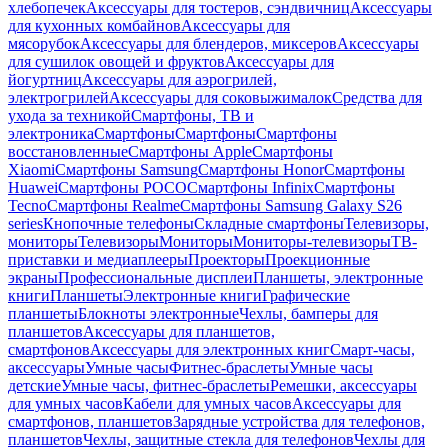
хлебопечек
Аксессуары для тостеров, сэндвичниц
Аксессуары
для кухонных комбайнов
Аксессуары для
мясорубок
Аксессуары для блендеров, миксеров
Аксессуары
для сушилок овощей и фруктов
Аксессуары для
йогуртниц
Аксессуары для аэрогрилей,
электрогрилей
Аксессуары для соковыжималок
Средства для
ухода за техникой
Смартфоны, ТВ и
электроника
Смартфоны
Смартфоны
Смартфоны
восстановленные
Смартфоны Apple
Смартфоны
Xiaomi
Смартфоны Samsung
Смартфоны Honor
Смартфоны
Huawei
Смартфоны POCO
Смартфоны Infinix
Смартфоны
Tecno
Смартфоны Realme
Смартфоны Samsung Galaxy S26
series
Кнопочные телефоны
Складные смартфоны
Телевизоры,
мониторы
Телевизоры
Мониторы
Мониторы-телевизоры
ТВ-
приставки и медиаплееры
Проекторы
Проекционные
экраны
Профессиональные дисплеи
Планшеты, электронные
книги
Планшеты
Электронные книги
Графические
планшеты
Блокноты электронные
Чехлы, бамперы для
планшетов
Аксессуары для планшетов,
смартфонов
Аксессуары для электронных книг
Смарт-часы,
аксессуары
Умные часы
Фитнес-браслеты
Умные часы
детские
Умные часы, фитнес-браслеты
Ремешки, аксессуары
для умных часов
Кабели для умных часов
Аксессуары для
смартфонов, планшетов
Зарядные устройства для телефонов,
планшетов
Чехлы, защитные стекла для телефонов
Чехлы для