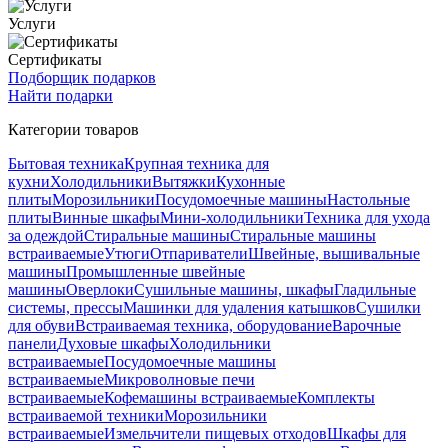
Услуги
Сертификаты
Подборщик подарков
Найти подарки
Категории товаров
Бытовая техника
Крупная техника для
кухни
Холодильники
Вытяжки
Кухонные
плиты
Морозильники
Посудомоечные машины
Настольные
плиты
Винные шкафы
Мини-холодильники
Техника для ухода
за одеждой
Стиральные машины
Стиральные машины
встраиваемые
Утюги
Отпариватели
Швейные, вышивальные
машины
Промышленные швейные
машины
Оверлоки
Сушильные машины, шкафы
Гладильные
системы, прессы
Машинки для удаления катышков
Сушилки
для обуви
Встраиваемая техника, оборудование
Варочные
панели
Духовые шкафы
Холодильники
встраиваемые
Посудомоечные машины
встраиваемые
Микроволновые печи
встраиваемые
Кофемашины встраиваемые
Комплекты
встраиваемой техники
Морозильники
встраиваемые
Измельчители пищевых отходов
Шкафы для