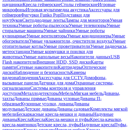
наушники
Кресла геймерские
Столы геймерские
Игровые
микрофоны
Игровая мультимедиа акустика
Аксессуары для
геймеров
Фигурки Funko Pop
Подставки для
ноутбуков
Светодиодные ленты
Лампы для мониторов
Умная
техника
Умные роботы-пылесосы
Умные телевизоры
Умные
стиральные машины
Умные чайники
Умные роботы
кулинарные
Умные вентиляторы
Умные кондиционеры
Умные
обогреватели
Умные увлажнители, очистители воздуха
Умные
отопительные котлы
Умные проветриватели
Умные радиочасы,
метеостанции
Умные кормушки и поилки для
животных
Умные напольные весы
Накопители данных
USB
Flash накопители
Внешние HDD, SSD диски
Карты
памяти
Сетевые накопители
Картридеры
Оптические
диски
Наблюдение и безопасность
Камеры
видеонаблюдения
Аксессуары для CCTV
Домофоны,
вызывные панели
Датчики для дома
Охранные системы,
сигнализации
Системы контроля и управления
доступом
Металлодетекторы
Мебель
Мягкая мебель
Диваны,
тахты
Диваны прямые
Диваны угловые
Диваны П-
образные
Кухонные уголки, диваны
Диваны
модульные
Детские диваны
Диваны садовые
Комплекты мягкой
мебели
Бескаркасные кресла-мешки и диваны
Надувные
диваны
Кресла
Кресла
Кресла-мешки и пуфы
Кресла-качалки,
кресла-маятники
Детские кресла, пуфы
Надувные кресла
Пуфы,
оттоманки
Кресла-кровати
Игровая мебель
Кресла