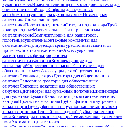
кухонных моек
Измельчители пищевых отходов
Системы для
очистки питьевой воды
Сифоны для кухонных
моек
Комплектующие для кухонных моек
Инженерная
сантехника
Инсталляции для
сантехники
Полотенцесушители
Отвод и подвод воды
Трубы
водопроводные
Магистральные фильтры, системы
сантехнические
Комплектующие для радиаторов,
полотенцесушителей
Монтажные комплекты для
сантехники
Регулирующая арматура
Системы защиты от
протечек
Люки сантехнические
Аксессуары для
магистральных фильтров, систем
сантехнических
Фитинги
Комплектующие для
инсталляций
Опрессовочные насосы
Сантехника для
общественных мест
Аксессуары для общественных
санузлов
Сушилки для рук
Дозаторы для общественных
санузлов
Сенсорные дозаторы для общественных
санузлов
Локтевые дозаторы для общественных
санузлов
Диспенсеры для бумажных полотенец
Диспенсеры
для туалетной бумаги
Канализация
Тросы сантехнические,
вантузы
Прочистные машины
Трубы, фитинги внутренней
канализации
Трубы, фитинги наружной канализации
Люки
канализационные
Теплый пол водяной
Трубы для теплого
пола
Коллекторы и комплектующие
Термостатика для теплого
пола
Автоматика для теплого
пола
Строительство
Строительные смеси и грунтовки
Клеевые