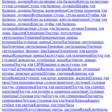
балкона, лоджии
Кресла-мешки для балкона
Кресла подвесные,
стулья садовые
Столы для балкона, лоджии
Шкафы для
балкона, лоджии
Дверцы жалюзийные
Системы хранения для
балкона, лоджии
Журнальные столы, столы-книги
Тумбы для
балкона, лоджии
Кресла-качалки, кресла-маятники
Стулья для
балкона, лоджии
Кресла, пуфы для балкона,
лоджии
Компактные столы для балкона, лоджии
Товары для
дома, бакалея
Освещение
Люстры, потолочные
светильники
Торшеры
Прикроватные лампы,
ночники
Настольные лампы
Споты
Настенные светильники,
бра
Точечные светильники
Трековые светильники
Уличные
светильники, фонари, бра
Лампы
Освещение для картин,
зеркал
Кольцевые лампы
Аксессуары для освещения
Посуда для
готовки
Сковороды, сотейники, воки
Кастрюли, ковши,
казаны
Посуда для СВЧ
Крышки и аксессуары для
посуды
Гастроемкости
Жалюзи, шторы
Жалюзи, рулонные
шторы, римские шторы
Шторы, гардины
Карнизы для
штор
Комплектующие для штор, карнизов, жалюзи
Пленки для
окон
Электроприводные солнцезащитные системы
Столовая
посуда, сервировка
Посуда для напитков
Посуда для горячих
напитков
Посуда для подачи и хранения напитков
Столовые
приборы
Столовая посуда
Посуда для сервировки
Предметы
сервировки
Детская столовая посуда
Декор
Зеркала
Кашпо,
стойки для цветов
Картины, постеры
Часы
интерьерные
Искусственные цветы, растения
Вазы
Ключницы,