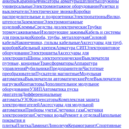
анкеры
Карабины
Фиксаторы арматуры
Шплинты
Пружины
универсальные
Электромонтажное оборудование
Розетки и
выключатели
Электрические звонки
Коробки
распределительные и подрозетники
Электропатроны
Вилки,
штепсели
Заземление
Электромонтажные
изделия
Клеммы
Средства диэлектрические
Трубки
термоусаживаемые
Изолирующие зажимы
Кабель и системы
для прокладки
Короба, трубы, металлорукав
Силовой
кабель
Наконечники, гильзы кабельные
Аксессуары для труб,
коробов
Кабельный крепеж
Арматура СИП
Электрощитовое
оборудование
Электрощиты
Аксессуары для
электрощита
Шины электротехнические
Выключатели
путевые, концевые
Трансформаторы
Аппаратура
управления
Рубильники
Предохранители
Частотные
преобразователи
Пускатели магнитные
Модульная
автоматика
Выключатели автоматические
Реле
Выключатели
нагрузки
Контакторы
Дополнительное модульное
оборудование
УЗИП
Автоматика пуска
двигателя
Дифференциальные
автоматы
УЗО
Конденсаторы
Комплексная защита
электродвигателей
Аксессуары для модульной
автоматики
Приборы учета
Счетчики газа
Счетчики
электроэнергии
Счетчики воды
Ремонт и отделка
Напольные
покрытия и
плитка
Плитка
Ламинат
Линолеум
Керамогранит
Спортивные