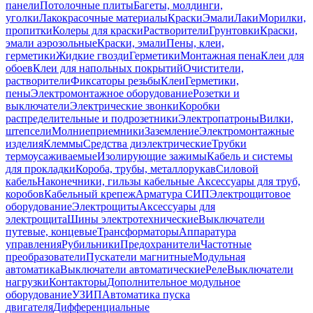
панели
Потолочные плиты
Багеты, молдинги,
уголки
Лакокрасочные материалы
Краски
Эмали
Лаки
Морилки,
пропитки
Колеры для краски
Растворители
Грунтовки
Краски,
эмали аэрозольные
Краски, эмали
Пены, клеи,
герметики
Жидкие гвозди
Герметики
Монтажная пена
Клеи для
обоев
Клеи для напольных покрытий
Очистители,
растворители
Фиксаторы резьбы
Клеи
Герметики,
пены
Электромонтажное оборудование
Розетки и
выключатели
Электрические звонки
Коробки
распределительные и подрозетники
Электропатроны
Вилки,
штепсели
Молниеприемники
Заземление
Электромонтажные
изделия
Клеммы
Средства диэлектрические
Трубки
термоусаживаемые
Изолирующие зажимы
Кабель и системы
для прокладки
Короба, трубы, металлорукав
Силовой
кабель
Наконечники, гильзы кабельные
Аксессуары для труб,
коробов
Кабельный крепеж
Арматура СИП
Электрощитовое
оборудование
Электрощиты
Аксессуары для
электрощита
Шины электротехнические
Выключатели
путевые, концевые
Трансформаторы
Аппаратура
управления
Рубильники
Предохранители
Частотные
преобразователи
Пускатели магнитные
Модульная
автоматика
Выключатели автоматические
Реле
Выключатели
нагрузки
Контакторы
Дополнительное модульное
оборудование
УЗИП
Автоматика пуска
двигателя
Дифференциальные