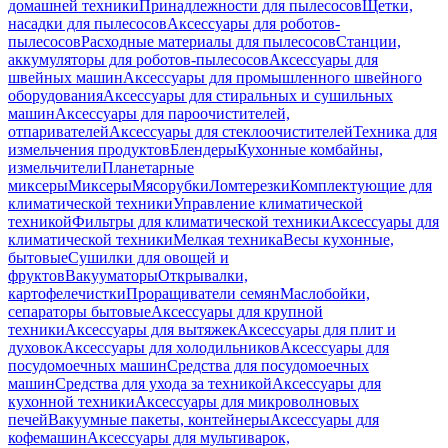
домашней техники
Принадлежности для пылесосов
Щетки,
насадки для пылесосов
Аксессуары для роботов-
пылесосов
Расходные материалы для пылесосов
Станции,
аккумуляторы для роботов-пылесосов
Аксессуары для
швейных машин
Аксессуары для промышленного швейного
оборудования
Аксессуары для стиральных и сушильных
машин
Аксессуары для пароочистителей,
отпаривателей
Аксессуары для стеклоочистителей
Техника для
измельчения продуктов
Блендеры
Кухонные комбайны,
измельчители
Планетарные
миксеры
Миксеры
Мясорубки
Ломтерезки
Комплектующие для
климатической техники
Управление климатической
техникой
Фильтры для климатической техники
Аксессуары для
климатической техники
Мелкая техника
Весы кухонные,
бытовые
Сушилки для овощей и
фруктов
Вакууматоры
Открывалки,
картофелечистки
Проращиватели семян
Маслобойки,
сепараторы бытовые
Аксессуары для крупной
техники
Аксессуары для вытяжек
Аксессуары для плит и
духовок
Аксессуары для холодильников
Аксессуары для
посудомоечных машин
Средства для посудомоечных
машин
Средства для ухода за техникой
Аксессуары для
кухонной техники
Аксессуары для микроволновых
печей
Вакуумные пакеты, контейнеры
Аксессуары для
кофемашин
Аксессуары для мультиварок,