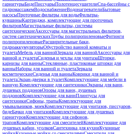
гарнитуры
Биде
Писсуары
Полотенцесушители
Спа-бассейны с
гидромассажем
Водоснабжение
Водонагреватели
Бытовые
насосы
Проточные фильтры для воды
Фильтры-
кувшины
Картриджи, комплектующие для проточных
фильтров
Магистральные фильтры, системы
сантехнические
Аксессуары для магистральных фильтров,
систем сантехнических
Трубы полипропиленовые
Фитинги
полипропиленовые
Расширительные баки,
гидроаккумуляторы
Обустройство ванной комнаты и
туалета
Мебель для ванной
Зеркала для ванной
Аксессуары для
ванной и туалета
Сиденья и чехлы для унитаза
Шторки,
карнизы для ванны
Стеклянные, пластиковые шторки для
ванны
Наборы для ванной и туалета
Зеркала
косметические
Сиденья для ванны
Коврики для ванной и
туалета
Экран-дверки в туалет
Комплектующие для мебели в
ванную
Комплектующие для сантехники
Экраны для ванн,
душевых поддонов
Опоры для ванн, душевых
поддонов
Комплектующие для ванн
Плинтусы для
сантехники
Сифоны, трапы
Комплектующие для
умывальников, моек
Комплектующие для унитазов, писсуаров,
биде
Бачки для унитазов
Комплектующие для душевых
гарнитуров
Комплектующие для сифонов,
трапов
Комплектующие для смесителей
Комплектующие для
душевых кабин, уголков
Сантехника для кухни
Кухонные
мойки
Кухонные мойки со смесителями
Смесители для