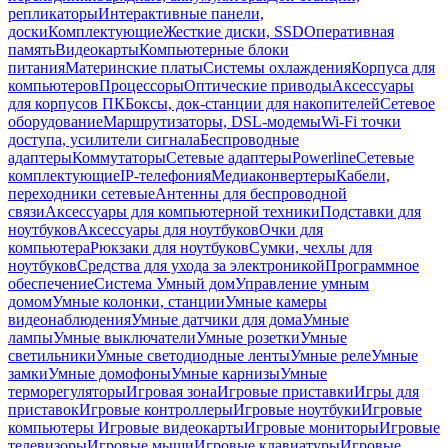
репликаторы
Интерактивные панели,
доски
Комплектующие
Жесткие диски, SSD
Оперативная
память
Видеокарты
Компьютерные блоки
питания
Материнские платы
Системы охлаждения
Корпуса для
компьютеров
Процессоры
Оптические приводы
Аксессуары
для корпусов ПК
Боксы, док-станции для накопителей
Сетевое
оборудование
Маршрутизаторы, DSL-модемы
Wi-Fi точки
доступа, усилители сигнала
Беспроводные
адаптеры
Коммутаторы
Сетевые адаптеры
Powerline
Сетевые
комплектующие
IP-телефония
Медиаконвертеры
Кабели,
переходники сетевые
Антенны для беспроводной
связи
Аксессуары для компьютерной техники
Подставки для
ноутбуков
Аксессуары для ноутбуков
Очки для
компьютера
Рюкзаки для ноутбуков
Сумки, чехлы для
ноутбуков
Средства для ухода за электроникой
Программное
обеспечение
Система Умный дом
Управление умным
домом
Умные колонки, станции
Умные камеры
видеонаблюдения
Умные датчики для дома
Умные
лампы
Умные выключатели
Умные розетки
Умные
светильники
Умные светодиодные ленты
Умные реле
Умные
замки
Умные домофоны
Умные карнизы
Умные
терморегуляторы
Игровая зона
Игровые приставки
Игры для
приставок
Игровые контроллеры
Игровые ноутбуки
Игровые
компьютеры
Игровые видеокарты
Игровые мониторы
Игровые
телевизоры
Игровые мыши
Игровые клавиатуры
Игровые