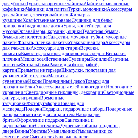
для уборки
Турки, заварочные чайники
Чайники заварочные,
кофейники
Чайники для плиты
Турки, молочники
Аксессуары
для чайников, электрочайников
Фильтры-
кувшины
Хозяйственные товары
Сушилки для белья,
прищепки
Гладильные доски
Урны, контейнеры для
мусора
Органайзеры, корзины, ящики
Туалетная бумага,
бумажные полотенца
Салфетки, мочалки, губки, мусорные
пакеты
Фольга, пленка, пакеты
Упаковочная тара
Аксессуары
для глажения
Аксессуары для стирки
Веревки,
шпагаты
Емкости, дозаторы для моющих средств
Вешалки-
плечики
Мешки хозяйственные
Сувениры
Копилки
Картины,
постеры
Фотоальбомы
Рамки для фотографий,
картин
Предметы интерьера
Шкатулки, подставки для
украшений
Статуэтки
Магниты
сувенирные
Иконы
Праздничный декор
Товары для
праздника
Елки
Аксессуары для елей новогодних
Новогодние
украшения
Светодиодные гирлянды, декорации
Светодиодные
фигуры, игрушки
Временные
татуировки
Фотобутафория
Товары для
маскарада
Подарки
Подарки, подарочные наборы
Подарочные
наборы косметики для лица и тела
Наборы для
бритья
Оформление подарков
Сантехника и
водоснабжение
Сантехника
Душевые кабины, поддоны,
двери
Ванны
Унитазы
Умывальники
Умывальники со
смесителями
Смесители
Душевые панели,