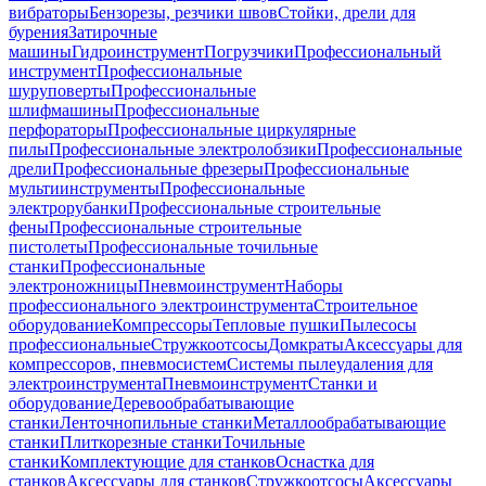
вибраторы
Бензорезы, резчики швов
Стойки, дрели для
бурения
Затирочные
машины
Гидроинструмент
Погрузчики
Профессиональный
инструмент
Профессиональные
шуруповерты
Профессиональные
шлифмашины
Профессиональные
перфораторы
Профессиональные циркулярные
пилы
Профессиональные электролобзики
Профессиональные
дрели
Профессиональные фрезеры
Профессиональные
мультиинструменты
Профессиональные
электрорубанки
Профессиональные строительные
фены
Профессиональные строительные
пистолеты
Профессиональные точильные
станки
Профессиональные
электроножницы
Пневмоинструмент
Наборы
профессионального электроинструмента
Строительное
оборудование
Компрессоры
Тепловые пушки
Пылесосы
профессиональные
Стружкоотсосы
Домкраты
Аксессуары для
компрессоров, пневмосистем
Системы пылеудаления для
электроинструмента
Пневмоинструмент
Станки и
оборудование
Деревообрабатывающие
станки
Ленточнопильные станки
Металлообрабатывающие
станки
Плиткорезные станки
Точильные
станки
Комплектующие для станков
Оснастка для
станков
Аксессуары для станков
Стружкоотсосы
Аксессуары