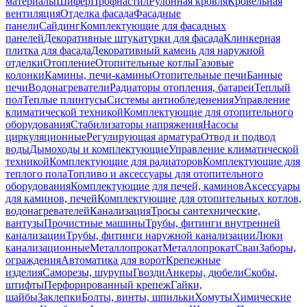
материалы
Шифер
Профнастил
Рулонная кровля
Кровельная
вентиляция
Отделка фасада
Фасадные
панели
Сайдинг
Комплектующие для фасадных
панелей
Декоративные штукатурки для фасада
Клинкерная
плитка для фасада
Декоративный камень для наружной
отделки
Отопление
Отопительные котлы
Газовые
колонки
Камины, печи-камины
Отопительные печи
Банные
печи
Водонагреватели
Радиаторы отопления, батареи
Теплый
пол
Теплые плинтусы
Системы антиобледенения
Управление
климатической техникой
Комплектующие для отопительного
оборудования
Стабилизаторы напряжения
Насосы
циркуляционные
Регулирующая арматура
Отвод и подвод
воды
Дымоходы и комплектующие
Управление климатической
техникой
Комплектующие для радиаторов
Комплектующие для
теплого пола
Топливо и аксессуары для отопительного
оборудования
Комплектующие для печей, каминов
Аксессуары
для каминов, печей
Комплектующие для отопительных котлов,
водонагревателей
Канализация
Тросы сантехнические,
вантузы
Прочистные машины
Трубы, фитинги внутренней
канализации
Трубы, фитинги наружной канализации
Люки
канализационные
Металлопрокат
Металлопрокат
Сваи
Заборы,
ограждения
Автоматика для ворот
Крепежные
изделия
Саморезы, шурупы
Гвозди
Анкеры, дюбели
Скобы,
штифты
Перфорированный крепеж
Гайки,
шайбы
Заклепки
Болты, винты, шпильки
Хомуты
Химические