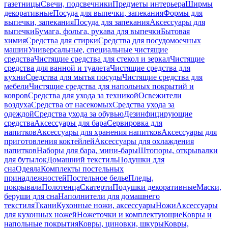
газетницы
Свечи, подсвечники
Предметы интерьера
Ширмы
декоративные
Посуда для выпечки, запекания
Формы для
выпечки, запекания
Посуда для запекания
Аксессуары для
выпечки
Бумага, фольга, рукава для выпечки
Бытовая
химия
Средства для стирки
Средства для посудомоечных
машин
Универсальные, специальные чистящие
средства
Чистящие средства для стекол и зеркал
Чистящие
средства для ванной и туалета
Чистящие средства для
кухни
Средства для мытья посуды
Чистящие средства для
мебели
Чистящие средства для напольных покрытий и
ковров
Средства для ухода за техникой
Освежители
воздуха
Средства от насекомых
Средства ухода за
одеждой
Средства ухода за обувью
Дезинфицирующие
средства
Аксессуары для бара
Сервировка для
напитков
Аксессуары для хранения напитков
Аксессуары для
приготовления коктейлей
Аксессуары для охлаждения
напитков
Наборы для бара, мини-бары
Штопоры, открывалки
для бутылок
Домашний текстиль
Подушки для
сна
Одеяла
Комплекты постельных
принадлежностей
Постельное белье
Пледы,
покрывала
Полотенца
Скатерти
Подушки декоративные
Маски,
беруши для сна
Наполнители для домашнего
текстиля
Ткани
Кухонные ножи, аксессуары
Ножи
Аксессуары
для кухонных ножей
Ножеточки и комплектующие
Ковры и
напольные покрытия
Ковры, циновки, шкуры
Ковры,