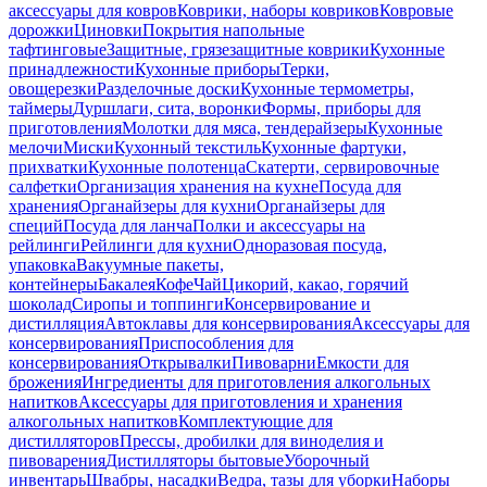
аксессуары для ковров
Коврики, наборы ковриков
Ковровые
дорожки
Циновки
Покрытия напольные
тафтинговые
Защитные, грязезащитные коврики
Кухонные
принадлежности
Кухонные приборы
Терки,
овощерезки
Разделочные доски
Кухонные термометры,
таймеры
Дуршлаги, сита, воронки
Формы, приборы для
приготовления
Молотки для мяса, тендерайзеры
Кухонные
мелочи
Миски
Кухонный текстиль
Кухонные фартуки,
прихватки
Кухонные полотенца
Скатерти, сервировочные
салфетки
Организация хранения на кухне
Посуда для
хранения
Органайзеры для кухни
Органайзеры для
специй
Посуда для ланча
Полки и аксессуары на
рейлинги
Рейлинги для кухни
Одноразовая посуда,
упаковка
Вакуумные пакеты,
контейнеры
Бакалея
Кофе
Чай
Цикорий, какао, горячий
шоколад
Сиропы и топпинги
Консервирование и
дистилляция
Автоклавы для консервирования
Аксессуары для
консервирования
Приспособления для
консервирования
Открывалки
Пивоварни
Емкости для
брожения
Ингредиенты для приготовления алкогольных
напитков
Аксессуары для приготовления и хранения
алкогольных напитков
Комплектующие для
дистилляторов
Прессы, дробилки для виноделия и
пивоварения
Дистилляторы бытовые
Уборочный
инвентарь
Швабры, насадки
Ведра, тазы для уборки
Наборы