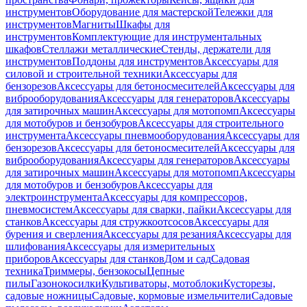
инструментов
Оборудование для мастерской
Тележки для
инструментов
Магниты
Шкафы для
инструментов
Комплектующие для инструментальных
шкафов
Стеллажи металлические
Стенды, держатели для
инструментов
Поддоны для инструментов
Аксессуары для
силовой и строительной техники
Аксессуары для
бензорезов
Аксессуары для бетоносмесителей
Аксессуары для
виброоборудования
Аксессуары для генераторов
Аксессуары
для затирочных машин
Аксессуары для мотопомп
Аксессуары
для мотобуров и бензобуров
Аксессуары для строительного
инструмента
Аксессуары пневмооборудования
Аксессуары для
бензорезов
Аксессуары для бетоносмесителей
Аксессуары для
виброоборудования
Аксессуары для генераторов
Аксессуары
для затирочных машин
Аксессуары для мотопомп
Аксессуары
для мотобуров и бензобуров
Аксессуары для
электроинструмента
Аксессуары для компрессоров,
пневмосистем
Аксессуары для сварки, пайки
Аксессуары для
станков
Аксессуары для стружкоотсосов
Аксессуары для
бурения и сверления
Аксессуары для резания
Аксессуары для
шлифования
Аксессуары для измерительных
приборов
Аксессуары для станков
Дом и сад
Садовая
техника
Триммеры, бензокосы
Цепные
пилы
Газонокосилки
Культиваторы, мотоблоки
Кусторезы,
садовые ножницы
Садовые, кормовые измельчители
Садовые