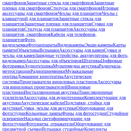
смартфонов
Защитные стекла для смартфонов
Защитные
пленки для смартфонов
Стилусы для смартфонов
Игровые
аксессуары для смартфонов
Чехлы для планшетов
Чехлы с
клавиатурой для планшетов
Защитные стекла для
планшетов
Защитные пленки для планшетов
Сумки для
планшетов
Стилусы для планшетов
Аксессуары для
планшетов, смартфонов
Кабели для телефонов,
планшетов
Фото,
видеосъемка
Фотоаппараты
Видеокамеры
Экшн-камеры
Карты
памяти
Объективы
Вспышки
Аксессуары для камер
Сумки и
чехлы для камер
Зарядные устройства, аккумуляторы для фото,
видеокамер
Аксессуары для объективов
Штативы
Цифровые
фоторамки
Аудиотехника
Мультимедиа акустика
Радиочасы,
метеостанции
Радиоприемники
Музыкальные
центры
Домашние кинотеатры
Акустические
системы
Проигрыватели виниловых пластинок
Аксессуары
для виниловых проигрывателей
Виниловые
пластинки
Инсталляционная акустика
Трансляционные
усилители
Аксессуары для аудиотехники
Комплектующие для
акустики
Акустические кабели
Подставки, стойки для
акустики
Сумки, чехлы для акустики
Оборудование для
фотостудии
Кольцевые лампы
Фоны для фотостудии
Студийное
освещение
Насадки светоформирующие для
фотостудии
Фотозонты, отражатели
Оборудование для
предметной съемки
Вспышки студийные
Комплекты