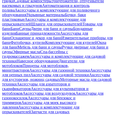
грядки
Садовые компостеры
Уничтожители, отпугиватели
насекомых и грызунов
Автоматизация и контроль
полива
Аксессуары и комплектующие для поливочного
оборудования
Укрывные материалы
Бочки, баки
пластиковые
Аксессуары и комплектующие для
опрыскивателей
Шланги для опрыскивателей
Товары для
бани
Бани
Сауны
Двери для бани и сауны
Бондарные
изделия
Банные принадлежности
Аксессуары для
бани
Оснащение и декор для бани
Измерительные приборы для
бани
Фитобочки, купели
Комплектующие для купелей
Окна
для бани
Мебель для бани и сауны
Ручки дверные для бани и
сауны
Эфирные масла
Спа-бассейны с
гидромассажем
Аксессуары и комплектующие для садовой
техники
Навесное оборудование
Двигатели для
мотоблоков
Прицепы для мотоблоков,
минитракторов
Аксессуары для газонной техники
Аксессуары
для цепных пил
Аксессуары для садовой техники
Аксессуары
для кусторезов, ножниц садовых
Моторные масла для садовой
техники
Аксессуары для аэратоторов и
скарификаторов
Аксессуары для культиваторов и
мотоблоков
Аксессуары для воздуходувок
Аксессуары для
газонокосилок
Аксессуары для бензокос и
триммеров
Аксессуары для моек высокого
давления
Аксессуары и комплектующие для
опрыскивателей
Запчасти для садовых