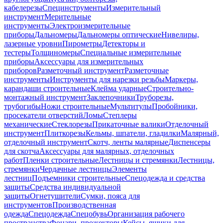
кабелерезы
Специнструменты
Измерительный
инструмент
Мерительные
инструменты
Электроизмерительные
приборы
Дальномеры
Дальномеры оптические
Нивелиры,
лазерные уровни
Пирометры
Детекторы и
тестеры
Толщиномеры
Специальные измерительные
приборы
Аксессуары для измерительных
приборов
Разметочный инструмент
Разметочные
инструменты
Инструменты для нарезки резьбы
Маркеры,
карандаши строительные
Клейма ударные
Строительно-
монтажный инструмент
Заклепочники
Труборезы,
трубогибы
Ножи строительные
Мультитулы
Пробойники,
просекатели отверстий
Ломы
Степлеры
механические
Стеклорезы
Прикаточные валики
Отделочный
инструмент
Плиткорезы
Кельмы, шпатели, гладилки
Малярный,
отделочный инструмент
Скотч, ленты малярные
Диспенсеры
для скотча
Аксессуары для малярных, отделочных
работ
Пленки строительные
Лестницы и стремянки
Лестницы,
стремянки
Чердачные лестницы
Элементы
лестниц
Подъемники строительные
Спецодежда и средства
защиты
Средства индивидуальной
защиты
Огнетушители
Сумки, пояса для
инструментов
Производственная
одежда
Спецодежда
Спецобувь
Организация рабочего
пространства
Фонари, прожекторы
Кейсы, ящики для