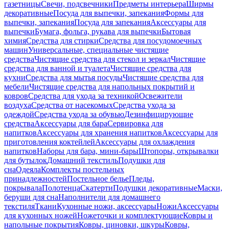
газетницы
Свечи, подсвечники
Предметы интерьера
Ширмы
декоративные
Посуда для выпечки, запекания
Формы для
выпечки, запекания
Посуда для запекания
Аксессуары для
выпечки
Бумага, фольга, рукава для выпечки
Бытовая
химия
Средства для стирки
Средства для посудомоечных
машин
Универсальные, специальные чистящие
средства
Чистящие средства для стекол и зеркал
Чистящие
средства для ванной и туалета
Чистящие средства для
кухни
Средства для мытья посуды
Чистящие средства для
мебели
Чистящие средства для напольных покрытий и
ковров
Средства для ухода за техникой
Освежители
воздуха
Средства от насекомых
Средства ухода за
одеждой
Средства ухода за обувью
Дезинфицирующие
средства
Аксессуары для бара
Сервировка для
напитков
Аксессуары для хранения напитков
Аксессуары для
приготовления коктейлей
Аксессуары для охлаждения
напитков
Наборы для бара, мини-бары
Штопоры, открывалки
для бутылок
Домашний текстиль
Подушки для
сна
Одеяла
Комплекты постельных
принадлежностей
Постельное белье
Пледы,
покрывала
Полотенца
Скатерти
Подушки декоративные
Маски,
беруши для сна
Наполнители для домашнего
текстиля
Ткани
Кухонные ножи, аксессуары
Ножи
Аксессуары
для кухонных ножей
Ножеточки и комплектующие
Ковры и
напольные покрытия
Ковры, циновки, шкуры
Ковры,