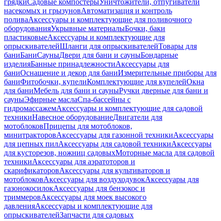
грядки
Садовые компостеры
Уничтожители, отпугиватели
насекомых и грызунов
Автоматизация и контроль
полива
Аксессуары и комплектующие для поливочного
оборудования
Укрывные материалы
Бочки, баки
пластиковые
Аксессуары и комплектующие для
опрыскивателей
Шланги для опрыскивателей
Товары для
бани
Бани
Сауны
Двери для бани и сауны
Бондарные
изделия
Банные принадлежности
Аксессуары для
бани
Оснащение и декор для бани
Измерительные приборы для
бани
Фитобочки, купели
Комплектующие для купелей
Окна
для бани
Мебель для бани и сауны
Ручки дверные для бани и
сауны
Эфирные масла
Спа-бассейны с
гидромассажем
Аксессуары и комплектующие для садовой
техники
Навесное оборудование
Двигатели для
мотоблоков
Прицепы для мотоблоков,
минитракторов
Аксессуары для газонной техники
Аксессуары
для цепных пил
Аксессуары для садовой техники
Аксессуары
для кусторезов, ножниц садовых
Моторные масла для садовой
техники
Аксессуары для аэратоторов и
скарификаторов
Аксессуары для культиваторов и
мотоблоков
Аксессуары для воздуходувок
Аксессуары для
газонокосилок
Аксессуары для бензокос и
триммеров
Аксессуары для моек высокого
давления
Аксессуары и комплектующие для
опрыскивателей
Запчасти для садовых