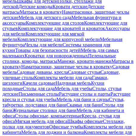
мебель
Шкафы для детской
Полки, стеллажи для
детской
Детские комоды
Кровати детские
Детские
матрасы
Матрасы в кроватку
Наматрасники, защитные чехлы
детские
Мебель для детского сада
Мебельная фурнитура и
аксессуары
Комплектующие для столов
Комплектующие для
стульев
Комплектующие для кроватей и кроваток
Аксессуары
для мебели
Комплектующие для мягкой
мебели
Комплектующие для корпусной мебели
Мебельная
фурнитура
Чехлы для мебели
Системы хранения для
кухни
Товары для безопасности детей
Мебель для самых
маленьких
Кроватки для новорожденных
Пеленальные
столики, комоды, матрасы
Манежи, кровати-манежи
Матрасы в
кроватку
Наматрасники, защитные чехлы в кроватку
Садовая
мебель
Садовые диваны, кресла
Садовые стулья
Садовые,
уличные столы
Комплекты мебели для сада
Гамаки,
шезлонги
Качели садовые
Надувная мебель
Кухни
походные
Столы для сада
Мебель для учебы
Столы, стулья
детские
Письменные столы
Растущие столы и парты
Растущие
кресла и стулья для учебы
Мебель для бани и сауны
Стулья,
табуретки, подставки для бани
Скамьи для бани
Столы для
бани
Журнальные столики для бани
Мебель для кабинета и
офиса
Столы офисные, компьютерные
Кресла, стулья для
офиса
Мягкая мебель для офиса
Шкафы офисные
Стеллажи,
полки для документов
Офисные тумбы
Комплекты мебели для
кабинета
Мебель для лоджии и балкона
Комплекты мебели для