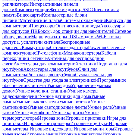
репликаторы
Интерактивные панели,
доски
Комплектующие
Жесткие диски, SSD
Оперативная
память
Видеокарты
Компьютерные блоки
питания
Материнские платы
Системы охлаждения
Корпуса для
компьютеров
Процессоры
Оптические приводы
Аксессуары
для корпусов ПК
Боксы, док-станции для накопителей
Сетевое
оборудование
Маршрутизаторы, DSL-модемы
Wi-Fi точки
доступа, усилители сигнала
Беспроводные
адаптеры
Коммутаторы
Сетевые адаптеры
Powerline
Сетевые
комплектующие
IP-телефония
Медиаконвертеры
Кабели,
переходники сетевые
Антенны для беспроводной
связи
Аксессуары для компьютерной техники
Подставки для
ноутбуков
Аксессуары для ноутбуков
Очки для
компьютера
Рюкзаки для ноутбуков
Сумки, чехлы для
ноутбуков
Средства для ухода за электроникой
Программное
обеспечение
Система Умный дом
Управление умным
домом
Умные колонки, станции
Умные камеры
видеонаблюдения
Умные датчики для дома
Умные
лампы
Умные выключатели
Умные розетки
Умные
светильники
Умные светодиодные ленты
Умные реле
Умные
замки
Умные домофоны
Умные карнизы
Умные
терморегуляторы
Игровая зона
Игровые приставки
Игры для
приставок
Игровые контроллеры
Игровые ноутбуки
Игровые
компьютеры
Игровые видеокарты
Игровые мониторы
Игровые
телевизоры
Игровые мыши
Игровые клавиатуры
Игровые