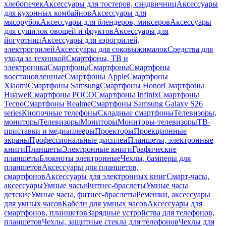
хлебопечек
Аксессуары для тостеров, сэндвичниц
Аксессуары
для кухонных комбайнов
Аксессуары для
мясорубок
Аксессуары для блендеров, миксеров
Аксессуары
для сушилок овощей и фруктов
Аксессуары для
йогуртниц
Аксессуары для аэрогрилей,
электрогрилей
Аксессуары для соковыжималок
Средства для
ухода за техникой
Смартфоны, ТВ и
электроника
Смартфоны
Смартфоны
Смартфоны
восстановленные
Смартфоны Apple
Смартфоны
Xiaomi
Смартфоны Samsung
Смартфоны Honor
Смартфоны
Huawei
Смартфоны POCO
Смартфоны Infinix
Смартфоны
Tecno
Смартфоны Realme
Смартфоны Samsung Galaxy S26
series
Кнопочные телефоны
Складные смартфоны
Телевизоры,
мониторы
Телевизоры
Мониторы
Мониторы-телевизоры
ТВ-
приставки и медиаплееры
Проекторы
Проекционные
экраны
Профессиональные дисплеи
Планшеты, электронные
книги
Планшеты
Электронные книги
Графические
планшеты
Блокноты электронные
Чехлы, бамперы для
планшетов
Аксессуары для планшетов,
смартфонов
Аксессуары для электронных книг
Смарт-часы,
аксессуары
Умные часы
Фитнес-браслеты
Умные часы
детские
Умные часы, фитнес-браслеты
Ремешки, аксессуары
для умных часов
Кабели для умных часов
Аксессуары для
смартфонов, планшетов
Зарядные устройства для телефонов,
планшетов
Чехлы, защитные стекла для телефонов
Чехлы для