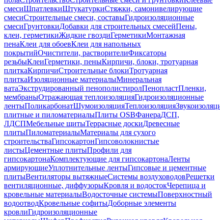
смеси
Шпатлевки
Штукатурки
Стяжки, самонивелирующие
смеси
Строительные смеси, составы
Гидроизоляционные
смеси
Грунтовки
Добавки для строительных смесей
Пены,
клеи, герметики
Жидкие гвозди
Герметики
Монтажная
пена
Клеи для обоев
Клеи для напольных
покрытий
Очистители, растворители
Фиксаторы
резьбы
Клеи
Герметики, пены
Кирпичи, блоки, тротуарная
плитка
Кирпичи
Строительные блоки
Тротуарная
плитка
Изоляционные материалы
Минеральная
вата
Экструдированный пенополистирол
Пенопласт
Пленки,
мембраны
Отражающая теплоизоляция
Гидроизоляционные
ленты
Поликарбонат
Шумоизоляция
Теплоизоляция
Звукоизоляц
плитные и пиломатериалы
Плиты OSB
Фанера
ДСП,
ЛДСП
Мебельные щиты
Террасные доски
Древесные
плиты
Пиломатериалы
Материалы для сухого
строительства
Гипсокартон
Гипсоволокнистые
листы
Цементные плиты
Профили для
гипсокартона
Комплектующие для гипсокартона
Ленты
армирующие
Уплотнительные ленты
Гипсовые и цементные
плиты
Вентиляторы вытяжные
Системы воздуховодов
Решетки
вентиляционные, диффузоры
Кровля и водосток
Черепица и
кровельные материалы
Водосточные системы
Поверхностный
водоотвод
Кровельные софиты
Доборные элементы
кровли
Гидроизоляционные