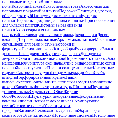
напольные покрытия
Виниловые
полы
Ковролин
Паркет
Искусственная трава
Аксессуары для
напольных покрытий и плитки
Подложка
Плинтусы, уголки,
обводы для труб
Плинтусы для сантехники
Фуги для
плитки
Порожки, профили для пола и плитки
Приспособления
для укладки плитки
Системы выравнивания
плитки
Аксессуары для напольных
покрытий
Реставрационные материалы
Двери и арки
Двери
входные
Двери межкомнатные
Арки межкомнатные
Москитные
сетки
Двери для бани и сауны
Коробки и
фурнитура
Наличники, коробки, доборы
Ручки дверные
Замки
дверные
Петли дверные
Фурнитура дверная
Доводчики
дверные
Окна и подоконники
Окна
Подоконники, отливы
Окна
мансардные
Фурнитура оконная
Мягкие окна
Москитные сетки
на окна
Жалюзи уличные
Пленки солнцезащитные
Крепежные
изделия
Саморезы, шурупы
Гвозди
Анкеры, дюбели
Скобы,
штифты
Перфорированный крепеж
Гайки,
шайбы
Заклепки
Болты, винты, шпильки
Хомуты
Химические
анкеры
Карабины
Фиксаторы арматуры
Шплинты
Пружины
универсальные
Отделка стен
Обои
Жидкие
обои
Фотообои
Штукатурки декоративные
Декоративный
камень
Скинали
Пленки самоклеящиеся
Армирующие
сетки
Стеновые панели
Уголки, маяки,
профили
Вагонка
Стеклохолсты, флизелин
Экраны для
радиаторов
Отделка потолка
Потолочные системы
Потолочные