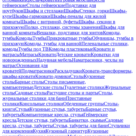
геймерские
Столы геймерские
Подставки для
ноутбуков
Шкафы и стеллажи
Шкафы
Стенки, горки
Шкафы-
купе
Шкафы-гармошки
Шкафы-пеналы для жилой
комнаты
Шкафы с витриной, буфеты
Шкафы, секции в
прихожую
Полки, стеллажи, системы хранения
Шкафы для
ванной комнаты
Вешалки, подставки для зонтов
Комоды,
тумбы
Комоды
Тумбы
Прикроватные тумбы
Обувницы, тумбы в
прихожую
Комоды, тумбы для ванной
Пеленальные столики,
комоды
Тумбы под ТВ
Комоды пластиковые
Кровати и
матрасы
Матрасы
Кровати
Детские кровати
Кроватки для
новорожденных
Надувная мебель
Наматрасники, чехлы на
матрас
Основания для
кроватей
Подматрасники
Раскладушки
Кровати-трансформеры,
шкафы-кровати
Кровати-домики
Столы
Кухонные
столы
Барные столы
Столы письменные,
компьютерные
Детские столы
Туалетные столики
Журнальные
столы
Садовые столы
Растущие столы и парты
Столы,
журнальные столики для бани
Приставные
столики
Консольные столики
Обеденные группы
Столы-
книги
Стулья
Кухонные стулья, табуреты
Барные стулья,
табуреты
Компьютерные кресла, стулья
Геймерские
кресла
Детские стулья, табуреты
Банкетки, скамьи
Садовые
кресла, стулья, табуреты
Стулья, табуреты для бани
Стульчики
для кормления
Кухня
Кухонный гарнитур
Кухонные