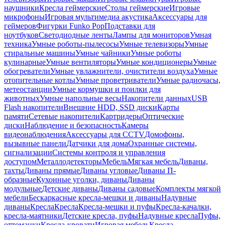
наушники
Кресла геймерские
Столы геймерские
Игровые
микрофоны
Игровая мультимедиа акустика
Аксессуары для
геймеров
Фигурки Funko Pop
Подставки для
ноутбуков
Светодиодные ленты
Лампы для мониторов
Умная
техника
Умные роботы-пылесосы
Умные телевизоры
Умные
стиральные машины
Умные чайники
Умные роботы
кулинарные
Умные вентиляторы
Умные кондиционеры
Умные
обогреватели
Умные увлажнители, очистители воздуха
Умные
отопительные котлы
Умные проветриватели
Умные радиочасы,
метеостанции
Умные кормушки и поилки для
животных
Умные напольные весы
Накопители данных
USB
Flash накопители
Внешние HDD, SSD диски
Карты
памяти
Сетевые накопители
Картридеры
Оптические
диски
Наблюдение и безопасность
Камеры
видеонаблюдения
Аксессуары для CCTV
Домофоны,
вызывные панели
Датчики для дома
Охранные системы,
сигнализации
Системы контроля и управления
доступом
Металлодетекторы
Мебель
Мягкая мебель
Диваны,
тахты
Диваны прямые
Диваны угловые
Диваны П-
образные
Кухонные уголки, диваны
Диваны
модульные
Детские диваны
Диваны садовые
Комплекты мягкой
мебели
Бескаркасные кресла-мешки и диваны
Надувные
диваны
Кресла
Кресла
Кресла-мешки и пуфы
Кресла-качалки,
кресла-маятники
Детские кресла, пуфы
Надувные кресла
Пуфы,
оттоманки
Кресла-кровати
Игровая мебель
Кресла