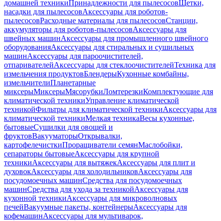
домашней техники
Принадлежности для пылесосов
Щетки,
насадки для пылесосов
Аксессуары для роботов-
пылесосов
Расходные материалы для пылесосов
Станции,
аккумуляторы для роботов-пылесосов
Аксессуары для
швейных машин
Аксессуары для промышленного швейного
оборудования
Аксессуары для стиральных и сушильных
машин
Аксессуары для пароочистителей,
отпаривателей
Аксессуары для стеклоочистителей
Техника для
измельчения продуктов
Блендеры
Кухонные комбайны,
измельчители
Планетарные
миксеры
Миксеры
Мясорубки
Ломтерезки
Комплектующие для
климатической техники
Управление климатической
техникой
Фильтры для климатической техники
Аксессуары для
климатической техники
Мелкая техника
Весы кухонные,
бытовые
Сушилки для овощей и
фруктов
Вакууматоры
Открывалки,
картофелечистки
Проращиватели семян
Маслобойки,
сепараторы бытовые
Аксессуары для крупной
техники
Аксессуары для вытяжек
Аксессуары для плит и
духовок
Аксессуары для холодильников
Аксессуары для
посудомоечных машин
Средства для посудомоечных
машин
Средства для ухода за техникой
Аксессуары для
кухонной техники
Аксессуары для микроволновых
печей
Вакуумные пакеты, контейнеры
Аксессуары для
кофемашин
Аксессуары для мультиварок,