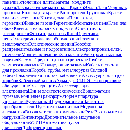
панели
Потолочные плиты
Багеты, молдинги,
уголки
Лакокрасочные материалы
Краски
Эмали
Лаки
Морилки,
пропитки
Колеры для краски
Растворители
Грунтовки
Краски,
эмали аэрозольные
Краски, эмали
Пены, клеи,
герметики
Жидкие гвозди
Герметики
Монтажная пена
Клеи для
обоев
Клеи для напольных покрытий
Очистители,
растворители
Фиксаторы резьбы
Клеи
Герметики,
пены
Электромонтажное оборудование
Розетки и
выключатели
Электрические звонки
Коробки
распределительные и подрозетники
Электропатроны
Вилки,
штепсели
Молниеприемники
Заземление
Электромонтажные
изделия
Клеммы
Средства диэлектрические
Трубки
термоусаживаемые
Изолирующие зажимы
Кабель и системы
для прокладки
Короба, трубы, металлорукав
Силовой
кабель
Наконечники, гильзы кабельные
Аксессуары для труб,
коробов
Кабельный крепеж
Арматура СИП
Электрощитовое
оборудование
Электрощиты
Аксессуары для
электрощита
Шины электротехнические
Выключатели
путевые, концевые
Трансформаторы
Аппаратура
управления
Рубильники
Предохранители
Частотные
преобразователи
Пускатели магнитные
Модульная
автоматика
Выключатели автоматические
Реле
Выключатели
нагрузки
Контакторы
Дополнительное модульное
оборудование
УЗИП
Автоматика пуска
двигателя
Дифференциальные