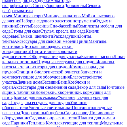
пылесосы, воздуходувки
Аэраторы,
скарификаторы
Снегоуборщики
Дровоколы
Сеялки,
разбрасыватели
семян
Минитракторы
Миникультиваторы
Мойки высокого
давления
Наборы садового электроинструмента
Отдых и
пикник
Батуты
Бассейны
Спа-бассейны
Комплекты мебели для
сада
Столы для сада
Стулья, кресла для сада
Качели
садовые
Гамаки, шезлонги
Раскладушки
Зонты,
тенты
Аксессуары для садовой мебели
Грили
Мангалы,
коптильни
Детская площадка
Сумки-
холодильники
Портативные колонки и
аудиосистемы
Оборудование для участка
Бытовые насосы
Люки
канализационные
Пруды, аксессуары для прудов
Фильтры,
насосы, стерилизаторы для прудов
Компрессоры для
прудов
Станции биологической очистки
Запчасти и
комплектующие для оборудования
Благоустройство
участка
Дачные дома
Беседки
Бани
Хозблоки и
сараи
Аксессуары для озеленения сада
Декор для сада
Почтовые
ящики, таблички
Козырьки
Скворечники, кормушки для
птиц
Домики для насекомых
Фонтаны, скульптуры для
сада
Пруды, аксессуары для прудов
Уличные
обогреватели
Уличные светильники
Противогололедные
реагенты
Декоративный щебень
Сад и огород
Поливочное
оборудование
Садовые опрыскиватели
Шланги для дома и
сада
Парники
Теплицы
Комплектующие для теплиц
Модульные