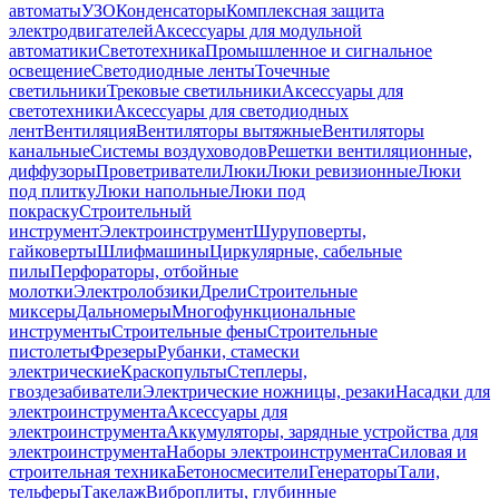
автоматы
УЗО
Конденсаторы
Комплексная защита
электродвигателей
Аксессуары для модульной
автоматики
Светотехника
Промышленное и сигнальное
освещение
Светодиодные ленты
Точечные
светильники
Трековые светильники
Аксессуары для
светотехники
Аксессуары для светодиодных
лент
Вентиляция
Вентиляторы вытяжные
Вентиляторы
канальные
Системы воздуховодов
Решетки вентиляционные,
диффузоры
Проветриватели
Люки
Люки ревизионные
Люки
под плитку
Люки напольные
Люки под
покраску
Строительный
инструмент
Электроинструмент
Шуруповерты,
гайковерты
Шлифмашины
Циркулярные, сабельные
пилы
Перфораторы, отбойные
молотки
Электролобзики
Дрели
Строительные
миксеры
Дальномеры
Многофункциональные
инструменты
Строительные фены
Строительные
пистолеты
Фрезеры
Рубанки, стамески
электрические
Краскопульты
Степлеры,
гвоздезабиватели
Электрические ножницы, резаки
Насадки для
электроинструмента
Аксессуары для
электроинструмента
Аккумуляторы, зарядные устройства для
электроинструмента
Наборы электроинструмента
Силовая и
строительная техника
Бетоносмесители
Генераторы
Тали,
тельферы
Такелаж
Виброплиты, глубинные