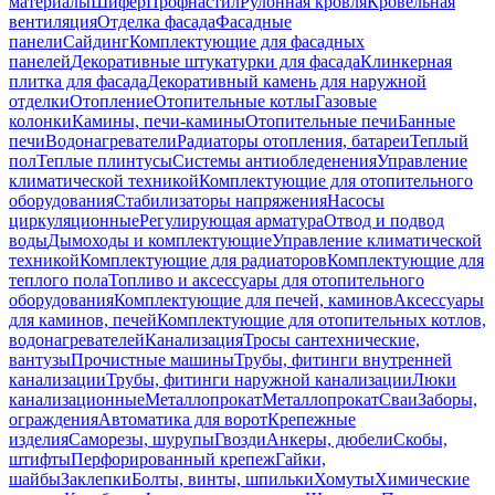
материалы
Шифер
Профнастил
Рулонная кровля
Кровельная
вентиляция
Отделка фасада
Фасадные
панели
Сайдинг
Комплектующие для фасадных
панелей
Декоративные штукатурки для фасада
Клинкерная
плитка для фасада
Декоративный камень для наружной
отделки
Отопление
Отопительные котлы
Газовые
колонки
Камины, печи-камины
Отопительные печи
Банные
печи
Водонагреватели
Радиаторы отопления, батареи
Теплый
пол
Теплые плинтусы
Системы антиобледенения
Управление
климатической техникой
Комплектующие для отопительного
оборудования
Стабилизаторы напряжения
Насосы
циркуляционные
Регулирующая арматура
Отвод и подвод
воды
Дымоходы и комплектующие
Управление климатической
техникой
Комплектующие для радиаторов
Комплектующие для
теплого пола
Топливо и аксессуары для отопительного
оборудования
Комплектующие для печей, каминов
Аксессуары
для каминов, печей
Комплектующие для отопительных котлов,
водонагревателей
Канализация
Тросы сантехнические,
вантузы
Прочистные машины
Трубы, фитинги внутренней
канализации
Трубы, фитинги наружной канализации
Люки
канализационные
Металлопрокат
Металлопрокат
Сваи
Заборы,
ограждения
Автоматика для ворот
Крепежные
изделия
Саморезы, шурупы
Гвозди
Анкеры, дюбели
Скобы,
штифты
Перфорированный крепеж
Гайки,
шайбы
Заклепки
Болты, винты, шпильки
Хомуты
Химические