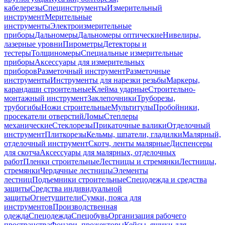
кабелерезы
Специнструменты
Измерительный
инструмент
Мерительные
инструменты
Электроизмерительные
приборы
Дальномеры
Дальномеры оптические
Нивелиры,
лазерные уровни
Пирометры
Детекторы и
тестеры
Толщиномеры
Специальные измерительные
приборы
Аксессуары для измерительных
приборов
Разметочный инструмент
Разметочные
инструменты
Инструменты для нарезки резьбы
Маркеры,
карандаши строительные
Клейма ударные
Строительно-
монтажный инструмент
Заклепочники
Труборезы,
трубогибы
Ножи строительные
Мультитулы
Пробойники,
просекатели отверстий
Ломы
Степлеры
механические
Стеклорезы
Прикаточные валики
Отделочный
инструмент
Плиткорезы
Кельмы, шпатели, гладилки
Малярный,
отделочный инструмент
Скотч, ленты малярные
Диспенсеры
для скотча
Аксессуары для малярных, отделочных
работ
Пленки строительные
Лестницы и стремянки
Лестницы,
стремянки
Чердачные лестницы
Элементы
лестниц
Подъемники строительные
Спецодежда и средства
защиты
Средства индивидуальной
защиты
Огнетушители
Сумки, пояса для
инструментов
Производственная
одежда
Спецодежда
Спецобувь
Организация рабочего
пространства
Фонари, прожекторы
Кейсы, ящики для