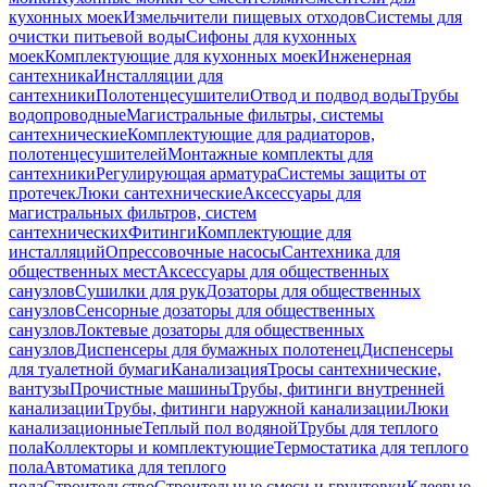
кухонных моек
Измельчители пищевых отходов
Системы для
очистки питьевой воды
Сифоны для кухонных
моек
Комплектующие для кухонных моек
Инженерная
сантехника
Инсталляции для
сантехники
Полотенцесушители
Отвод и подвод воды
Трубы
водопроводные
Магистральные фильтры, системы
сантехнические
Комплектующие для радиаторов,
полотенцесушителей
Монтажные комплекты для
сантехники
Регулирующая арматура
Системы защиты от
протечек
Люки сантехнические
Аксессуары для
магистральных фильтров, систем
сантехнических
Фитинги
Комплектующие для
инсталляций
Опрессовочные насосы
Сантехника для
общественных мест
Аксессуары для общественных
санузлов
Сушилки для рук
Дозаторы для общественных
санузлов
Сенсорные дозаторы для общественных
санузлов
Локтевые дозаторы для общественных
санузлов
Диспенсеры для бумажных полотенец
Диспенсеры
для туалетной бумаги
Канализация
Тросы сантехнические,
вантузы
Прочистные машины
Трубы, фитинги внутренней
канализации
Трубы, фитинги наружной канализации
Люки
канализационные
Теплый пол водяной
Трубы для теплого
пола
Коллекторы и комплектующие
Термостатика для теплого
пола
Автоматика для теплого
пола
Строительство
Строительные смеси и грунтовки
Клеевые