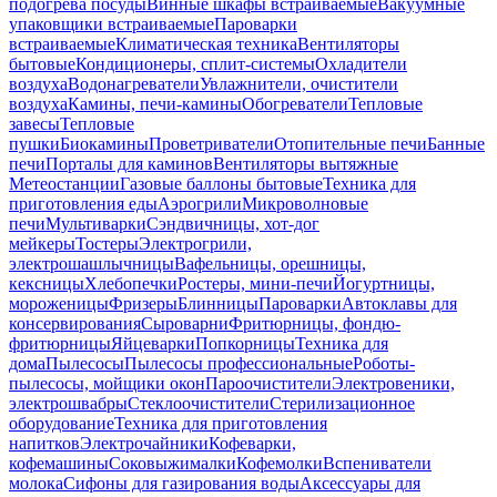
подогрева посуды
Винные шкафы встраиваемые
Вакуумные
упаковщики встраиваемые
Пароварки
встраиваемые
Климатическая техника
Вентиляторы
бытовые
Кондиционеры, сплит-системы
Охладители
воздуха
Водонагреватели
Увлажнители, очистители
воздуха
Камины, печи-камины
Обогреватели
Тепловые
завесы
Тепловые
пушки
Биокамины
Проветриватели
Отопительные печи
Банные
печи
Порталы для каминов
Вентиляторы вытяжные
Метеостанции
Газовые баллоны бытовые
Техника для
приготовления еды
Аэрогрили
Микроволновые
печи
Мультиварки
Сэндвичницы, хот-дог
мейкеры
Тостеры
Электрогрили,
электрошашлычницы
Вафельницы, орешницы,
кексницы
Хлебопечки
Ростеры, мини-печи
Йогуртницы,
мороженицы
Фризеры
Блинницы
Пароварки
Автоклавы для
консервирования
Сыроварни
Фритюрницы, фондю-
фритюрницы
Яйцеварки
Попкорницы
Техника для
дома
Пылесосы
Пылесосы профессиональные
Роботы-
пылесосы, мойщики окон
Пароочистители
Электровеники,
электрошвабры
Стеклоочистители
Стерилизационное
оборудование
Техника для приготовления
напитков
Электрочайники
Кофеварки,
кофемашины
Соковыжималки
Кофемолки
Вспениватели
молока
Сифоны для газирования воды
Аксессуары для