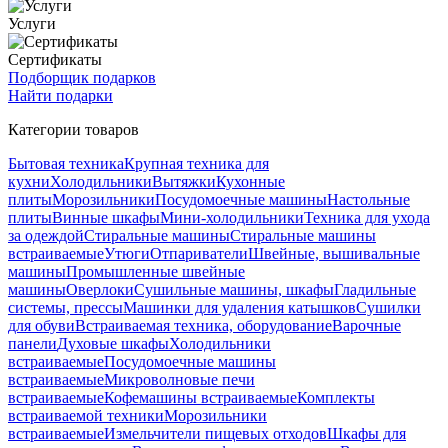
Услуги
Сертификаты
Подборщик подарков
Найти подарки
Категории товаров
Бытовая техника
Крупная техника для
кухни
Холодильники
Вытяжки
Кухонные
плиты
Морозильники
Посудомоечные машины
Настольные
плиты
Винные шкафы
Мини-холодильники
Техника для ухода
за одеждой
Стиральные машины
Стиральные машины
встраиваемые
Утюги
Отпариватели
Швейные, вышивальные
машины
Промышленные швейные
машины
Оверлоки
Сушильные машины, шкафы
Гладильные
системы, прессы
Машинки для удаления катышков
Сушилки
для обуви
Встраиваемая техника, оборудование
Варочные
панели
Духовые шкафы
Холодильники
встраиваемые
Посудомоечные машины
встраиваемые
Микроволновые печи
встраиваемые
Кофемашины встраиваемые
Комплекты
встраиваемой техники
Морозильники
встраиваемые
Измельчители пищевых отходов
Шкафы для