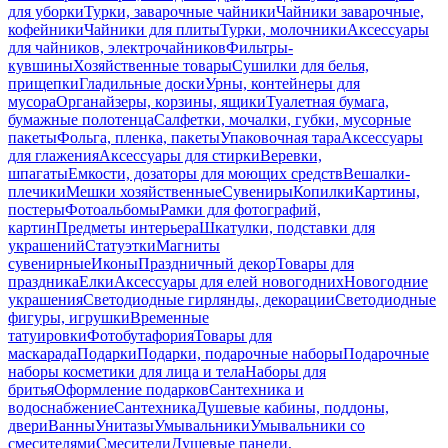
для уборки
Турки, заварочные чайники
Чайники заварочные,
кофейники
Чайники для плиты
Турки, молочники
Аксессуары
для чайников, электрочайников
Фильтры-
кувшины
Хозяйственные товары
Сушилки для белья,
прищепки
Гладильные доски
Урны, контейнеры для
мусора
Органайзеры, корзины, ящики
Туалетная бумага,
бумажные полотенца
Салфетки, мочалки, губки, мусорные
пакеты
Фольга, пленка, пакеты
Упаковочная тара
Аксессуары
для глажения
Аксессуары для стирки
Веревки,
шпагаты
Емкости, дозаторы для моющих средств
Вешалки-
плечики
Мешки хозяйственные
Сувениры
Копилки
Картины,
постеры
Фотоальбомы
Рамки для фотографий,
картин
Предметы интерьера
Шкатулки, подставки для
украшений
Статуэтки
Магниты
сувенирные
Иконы
Праздничный декор
Товары для
праздника
Елки
Аксессуары для елей новогодних
Новогодние
украшения
Светодиодные гирлянды, декорации
Светодиодные
фигуры, игрушки
Временные
татуировки
Фотобутафория
Товары для
маскарада
Подарки
Подарки, подарочные наборы
Подарочные
наборы косметики для лица и тела
Наборы для
бритья
Оформление подарков
Сантехника и
водоснабжение
Сантехника
Душевые кабины, поддоны,
двери
Ванны
Унитазы
Умывальники
Умывальники со
смесителями
Смесители
Душевые панели,