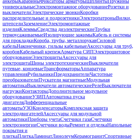
анкеры
Карабины
Фиксаторы арматуры
Шплинты
Пружины
универсальные
Электромонтажное оборудование
Розетки и
выключатели
Электрические звонки
Коробки
распределительные и подрозетники
Электропатроны
Вилки,
штепсели
Заземление
Электромонтажные
изделия
Клеммы
Средства диэлектрические
Трубки
термоусаживаемые
Изолирующие зажимы
Кабель и системы
для прокладки
Короба, трубы, металлорукав
Силовой
кабель
Наконечники, гильзы кабельные
Аксессуары для труб,
коробов
Кабельный крепеж
Арматура СИП
Электрощитовое
оборудование
Электрощиты
Аксессуары для
электрощита
Шины электротехнические
Выключатели
путевые, концевые
Трансформаторы
Аппаратура
управления
Рубильники
Предохранители
Частотные
преобразователи
Пускатели магнитные
Модульная
автоматика
Выключатели автоматические
Реле
Выключатели
нагрузки
Контакторы
Дополнительное модульное
оборудование
УЗИП
Автоматика пуска
двигателя
Дифференциальные
автоматы
УЗО
Конденсаторы
Комплексная защита
электродвигателей
Аксессуары для модульной
автоматики
Приборы учета
Счетчики газа
Счетчики
электроэнергии
Счетчики воды
Ремонт и отделка
Напольные
покрытия и
плитка
Плитка
Ламинат
Линолеум
Керамогранит
Спортивные