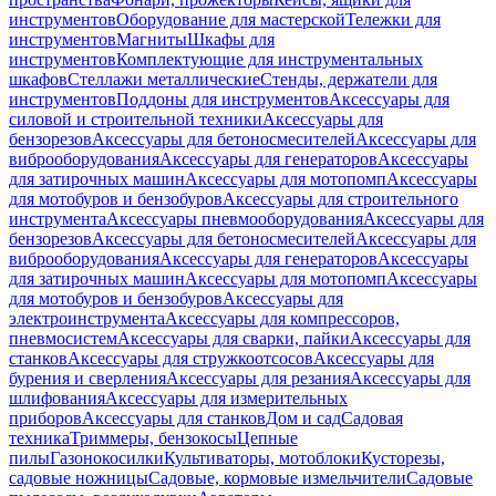
инструментов
Оборудование для мастерской
Тележки для
инструментов
Магниты
Шкафы для
инструментов
Комплектующие для инструментальных
шкафов
Стеллажи металлические
Стенды, держатели для
инструментов
Поддоны для инструментов
Аксессуары для
силовой и строительной техники
Аксессуары для
бензорезов
Аксессуары для бетоносмесителей
Аксессуары для
виброоборудования
Аксессуары для генераторов
Аксессуары
для затирочных машин
Аксессуары для мотопомп
Аксессуары
для мотобуров и бензобуров
Аксессуары для строительного
инструмента
Аксессуары пневмооборудования
Аксессуары для
бензорезов
Аксессуары для бетоносмесителей
Аксессуары для
виброоборудования
Аксессуары для генераторов
Аксессуары
для затирочных машин
Аксессуары для мотопомп
Аксессуары
для мотобуров и бензобуров
Аксессуары для
электроинструмента
Аксессуары для компрессоров,
пневмосистем
Аксессуары для сварки, пайки
Аксессуары для
станков
Аксессуары для стружкоотсосов
Аксессуары для
бурения и сверления
Аксессуары для резания
Аксессуары для
шлифования
Аксессуары для измерительных
приборов
Аксессуары для станков
Дом и сад
Садовая
техника
Триммеры, бензокосы
Цепные
пилы
Газонокосилки
Культиваторы, мотоблоки
Кусторезы,
садовые ножницы
Садовые, кормовые измельчители
Садовые