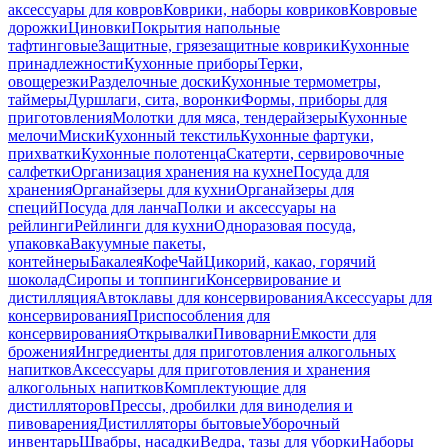
аксессуары для ковров
Коврики, наборы ковриков
Ковровые
дорожки
Циновки
Покрытия напольные
тафтинговые
Защитные, грязезащитные коврики
Кухонные
принадлежности
Кухонные приборы
Терки,
овощерезки
Разделочные доски
Кухонные термометры,
таймеры
Дуршлаги, сита, воронки
Формы, приборы для
приготовления
Молотки для мяса, тендерайзеры
Кухонные
мелочи
Миски
Кухонный текстиль
Кухонные фартуки,
прихватки
Кухонные полотенца
Скатерти, сервировочные
салфетки
Организация хранения на кухне
Посуда для
хранения
Органайзеры для кухни
Органайзеры для
специй
Посуда для ланча
Полки и аксессуары на
рейлинги
Рейлинги для кухни
Одноразовая посуда,
упаковка
Вакуумные пакеты,
контейнеры
Бакалея
Кофе
Чай
Цикорий, какао, горячий
шоколад
Сиропы и топпинги
Консервирование и
дистилляция
Автоклавы для консервирования
Аксессуары для
консервирования
Приспособления для
консервирования
Открывалки
Пивоварни
Емкости для
брожения
Ингредиенты для приготовления алкогольных
напитков
Аксессуары для приготовления и хранения
алкогольных напитков
Комплектующие для
дистилляторов
Прессы, дробилки для виноделия и
пивоварения
Дистилляторы бытовые
Уборочный
инвентарь
Швабры, насадки
Ведра, тазы для уборки
Наборы