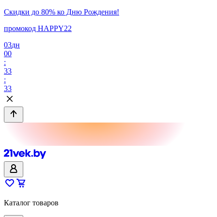
Скидки до 80% ко Дню Рождения!
промокод HAPPY22
03
дн
00
:
33
:
33
Каталог товаров