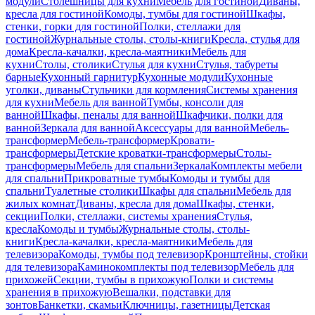
модули
Столешницы для кухни
Мебель для гостиной
Диваны,
кресла для гостиной
Комоды, тумбы для гостиной
Шкафы,
стенки, горки для гостиной
Полки, стеллажи для
гостиной
Журнальные столы, столы-книги
Кресла, стулья для
дома
Кресла-качалки, кресла-маятники
Мебель для
кухни
Столы, столики
Стулья для кухни
Стулья, табуреты
барные
Кухонный гарнитур
Кухонные модули
Кухонные
уголки, диваны
Стульчики для кормления
Системы хранения
для кухни
Мебель для ванной
Тумбы, консоли для
ванной
Шкафы, пеналы для ванной
Шкафчики, полки для
ванной
Зеркала для ванной
Аксессуары для ванной
Мебель-
трансформер
Мебель-трансформер
Кровати-
трансформеры
Детские кроватки-трансформеры
Столы-
трансформеры
Мебель для спальни
Зеркала
Комплекты мебели
для спальни
Прикроватные тумбы
Комоды и тумбы для
спальни
Туалетные столики
Шкафы для спальни
Мебель для
жилых комнат
Диваны, кресла для дома
Шкафы, стенки,
секции
Полки, стеллажи, системы хранения
Стулья,
кресла
Комоды и тумбы
Журнальные столы, столы-
книги
Кресла-качалки, кресла-маятники
Мебель для
телевизора
Комоды, тумбы под телевизор
Кронштейны, стойки
для телевизора
Каминокомплекты под телевизор
Мебель для
прихожей
Секции, тумбы в прихожую
Полки и системы
хранения в прихожую
Вешалки, подставки для
зонтов
Банкетки, скамьи
Ключницы, газетницы
Детская