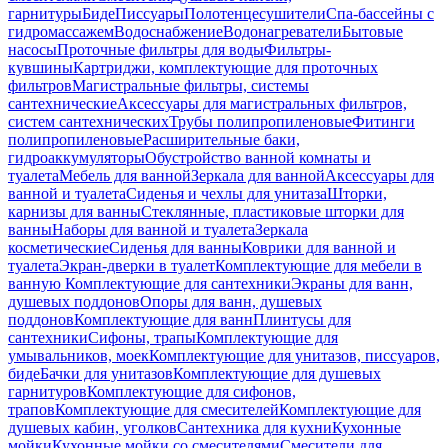
гарнитуры
Биде
Писсуары
Полотенцесушители
Спа-бассейны с
гидромассажем
Водоснабжение
Водонагреватели
Бытовые
насосы
Проточные фильтры для воды
Фильтры-
кувшины
Картриджи, комплектующие для проточных
фильтров
Магистральные фильтры, системы
сантехнические
Аксессуары для магистральных фильтров,
систем сантехнических
Трубы полипропиленовые
Фитинги
полипропиленовые
Расширительные баки,
гидроаккумуляторы
Обустройство ванной комнаты и
туалета
Мебель для ванной
Зеркала для ванной
Аксессуары для
ванной и туалета
Сиденья и чехлы для унитаза
Шторки,
карнизы для ванны
Стеклянные, пластиковые шторки для
ванны
Наборы для ванной и туалета
Зеркала
косметические
Сиденья для ванны
Коврики для ванной и
туалета
Экран-дверки в туалет
Комплектующие для мебели в
ванную
Комплектующие для сантехники
Экраны для ванн,
душевых поддонов
Опоры для ванн, душевых
поддонов
Комплектующие для ванн
Плинтусы для
сантехники
Сифоны, трапы
Комплектующие для
умывальников, моек
Комплектующие для унитазов, писсуаров,
биде
Бачки для унитазов
Комплектующие для душевых
гарнитуров
Комплектующие для сифонов,
трапов
Комплектующие для смесителей
Комплектующие для
душевых кабин, уголков
Сантехника для кухни
Кухонные
мойки
Кухонные мойки со смесителями
Смесители для