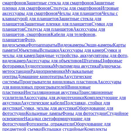
смартфонов
Защитные стекла для смартфонов
Защитные
пленки для смартфонов
Стилусы для смартфонов
Игровые
аксессуары для смартфонов
Чехлы для планшетов
Чехлы с
клавиатурой для планшетов
Защитные стекла для
планшетов
Защитные пленки для планшетов
Сумки для
планшетов
Стилусы для планшетов
Аксессуары для
планшетов, смартфонов
Кабели для телефонов,
планшетов
Фото,
видеосъемка
Фотоаппараты
Видеокамеры
Экшн-камеры
Карты
памяти
Объективы
Вспышки
Аксессуары для камер
Сумки и
чехлы для камер
Зарядные устройства, аккумуляторы для фото,
видеокамер
Аксессуары для объективов
Штативы
Цифровые
фоторамки
Аудиотехника
Мультимедиа акустика
Радиочасы,
метеостанции
Радиоприемники
Музыкальные
центры
Домашние кинотеатры
Акустические
системы
Проигрыватели виниловых пластинок
Аксессуары
для виниловых проигрывателей
Виниловые
пластинки
Инсталляционная акустика
Трансляционные
усилители
Аксессуары для аудиотехники
Комплектующие для
акустики
Акустические кабели
Подставки, стойки для
акустики
Сумки, чехлы для акустики
Оборудование для
фотостудии
Кольцевые лампы
Фоны для фотостудии
Студийное
освещение
Насадки светоформирующие для
фотостудии
Фотозонты, отражатели
Оборудование для
предметной съемки
Вспышки студийные
Комплекты