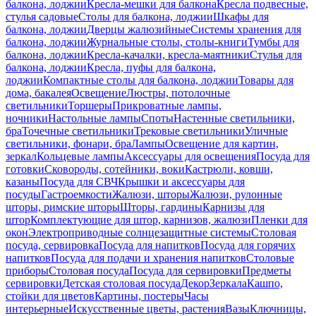
балкона, лоджии
Кресла-мешки для балкона
Кресла подвесные,
стулья садовые
Столы для балкона, лоджии
Шкафы для
балкона, лоджии
Дверцы жалюзийные
Системы хранения для
балкона, лоджии
Журнальные столы, столы-книги
Тумбы для
балкона, лоджии
Кресла-качалки, кресла-маятники
Стулья для
балкона, лоджии
Кресла, пуфы для балкона,
лоджии
Компактные столы для балкона, лоджии
Товары для
дома, бакалея
Освещение
Люстры, потолочные
светильники
Торшеры
Прикроватные лампы,
ночники
Настольные лампы
Споты
Настенные светильники,
бра
Точечные светильники
Трековые светильники
Уличные
светильники, фонари, бра
Лампы
Освещение для картин,
зеркал
Кольцевые лампы
Аксессуары для освещения
Посуда для
готовки
Сковороды, сотейники, воки
Кастрюли, ковши,
казаны
Посуда для СВЧ
Крышки и аксессуары для
посуды
Гастроемкости
Жалюзи, шторы
Жалюзи, рулонные
шторы, римские шторы
Шторы, гардины
Карнизы для
штор
Комплектующие для штор, карнизов, жалюзи
Пленки для
окон
Электроприводные солнцезащитные системы
Столовая
посуда, сервировка
Посуда для напитков
Посуда для горячих
напитков
Посуда для подачи и хранения напитков
Столовые
приборы
Столовая посуда
Посуда для сервировки
Предметы
сервировки
Детская столовая посуда
Декор
Зеркала
Кашпо,
стойки для цветов
Картины, постеры
Часы
интерьерные
Искусственные цветы, растения
Вазы
Ключницы,