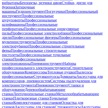
вибраторы
Бензорезы, резчики швов
Стойки, дрели для
бурения
Затирочные
машины
Гидроинструмент
Погрузчики
Профессиональный
инструмент
Профессиональные
шуруповерты
Профессиональные
шлифмашины
Профессиональные
перфораторы
Профессиональные циркулярные
пилы
Профессиональные электролобзики
Профессиональные
дрели
Профессиональные фрезеры
Профессиональные
мультиинструменты
Профессиональные
электрорубанки
Профессиональные строительные
фены
Профессиональные строительные
пистолеты
Профессиональные точильные
станки
Профессиональные
электроножницы
Пневмоинструмент
Наборы
профессионального электроинструмента
Строительное
оборудование
Компрессоры
Тепловые пушки
Пылесосы
профессиональные
Стружкоотсосы
Домкраты
Аксессуары для
компрессоров, пневмосистем
Системы пылеудаления для
электроинструмента
Пневмоинструмент
Станки и
оборудование
Деревообрабатывающие
станки
Ленточнопильные станки
Металлообрабатывающие
станки
Плиткорезные станки
Точильные
станки
Комплектующие для станков
Оснастка для
станков
Аксессуары для станков
Стружкоотсосы
Аксессуары