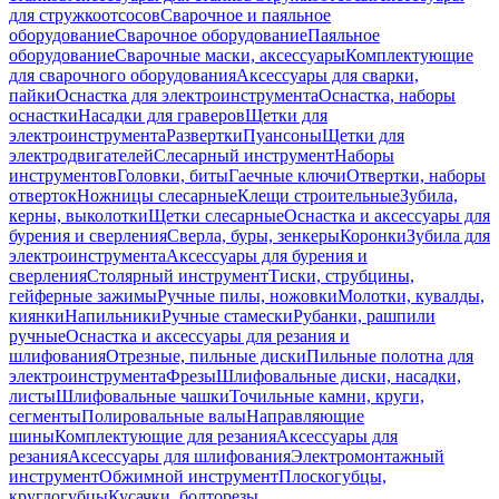
для стружкоотсосов
Сварочное и паяльное
оборудование
Сварочное оборудование
Паяльное
оборудование
Сварочные маски, аксессуары
Комплектующие
для сварочного оборудования
Аксессуары для сварки,
пайки
Оснастка для электроинструмента
Оснастка, наборы
оснастки
Насадки для граверов
Щетки для
электроинструмента
Развертки
Пуансоны
Щетки для
электродвигателей
Слесарный инструмент
Наборы
инструментов
Головки, биты
Гаечные ключи
Отвертки, наборы
отверток
Ножницы слесарные
Клещи строительные
Зубила,
керны, выколотки
Щетки слесарные
Оснастка и аксессуары для
бурения и сверления
Сверла, буры, зенкеры
Коронки
Зубила для
электроинструмента
Аксессуары для бурения и
сверления
Столярный инструмент
Тиски, струбцины,
гейферные зажимы
Ручные пилы, ножовки
Молотки, кувалды,
киянки
Напильники
Ручные стамески
Рубанки, рашпили
ручные
Оснастка и аксессуары для резания и
шлифования
Отрезные, пильные диски
Пильные полотна для
электроинструмента
Фрезы
Шлифовальные диски, насадки,
листы
Шлифовальные чашки
Точильные камни, круги,
сегменты
Полировальные валы
Направляющие
шины
Комплектующие для резания
Аксессуары для
резания
Аксессуары для шлифования
Электромонтажный
инструмент
Обжимной инструмент
Плоскогубцы,
круглогубцы
Кусачки, болторезы,