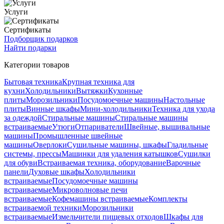
Услуги
Сертификаты
Подборщик подарков
Найти подарки
Категории товаров
Бытовая техника
Крупная техника для
кухни
Холодильники
Вытяжки
Кухонные
плиты
Морозильники
Посудомоечные машины
Настольные
плиты
Винные шкафы
Мини-холодильники
Техника для ухода
за одеждой
Стиральные машины
Стиральные машины
встраиваемые
Утюги
Отпариватели
Швейные, вышивальные
машины
Промышленные швейные
машины
Оверлоки
Сушильные машины, шкафы
Гладильные
системы, прессы
Машинки для удаления катышков
Сушилки
для обуви
Встраиваемая техника, оборудование
Варочные
панели
Духовые шкафы
Холодильники
встраиваемые
Посудомоечные машины
встраиваемые
Микроволновые печи
встраиваемые
Кофемашины встраиваемые
Комплекты
встраиваемой техники
Морозильники
встраиваемые
Измельчители пищевых отходов
Шкафы для