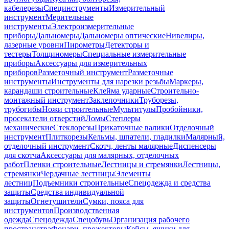
кабелерезы
Специнструменты
Измерительный
инструмент
Мерительные
инструменты
Электроизмерительные
приборы
Дальномеры
Дальномеры оптические
Нивелиры,
лазерные уровни
Пирометры
Детекторы и
тестеры
Толщиномеры
Специальные измерительные
приборы
Аксессуары для измерительных
приборов
Разметочный инструмент
Разметочные
инструменты
Инструменты для нарезки резьбы
Маркеры,
карандаши строительные
Клейма ударные
Строительно-
монтажный инструмент
Заклепочники
Труборезы,
трубогибы
Ножи строительные
Мультитулы
Пробойники,
просекатели отверстий
Ломы
Степлеры
механические
Стеклорезы
Прикаточные валики
Отделочный
инструмент
Плиткорезы
Кельмы, шпатели, гладилки
Малярный,
отделочный инструмент
Скотч, ленты малярные
Диспенсеры
для скотча
Аксессуары для малярных, отделочных
работ
Пленки строительные
Лестницы и стремянки
Лестницы,
стремянки
Чердачные лестницы
Элементы
лестниц
Подъемники строительные
Спецодежда и средства
защиты
Средства индивидуальной
защиты
Огнетушители
Сумки, пояса для
инструментов
Производственная
одежда
Спецодежда
Спецобувь
Организация рабочего
пространства
Фонари, прожекторы
Кейсы, ящики для