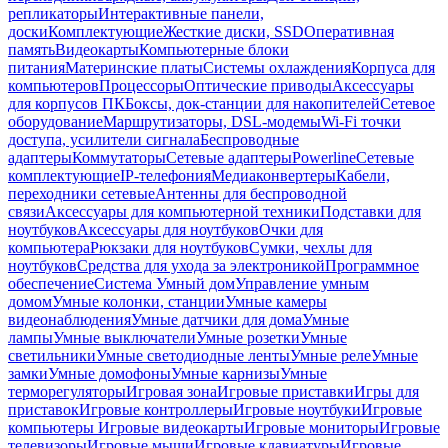
репликаторы
Интерактивные панели,
доски
Комплектующие
Жесткие диски, SSD
Оперативная
память
Видеокарты
Компьютерные блоки
питания
Материнские платы
Системы охлаждения
Корпуса для
компьютеров
Процессоры
Оптические приводы
Аксессуары
для корпусов ПК
Боксы, док-станции для накопителей
Сетевое
оборудование
Маршрутизаторы, DSL-модемы
Wi-Fi точки
доступа, усилители сигнала
Беспроводные
адаптеры
Коммутаторы
Сетевые адаптеры
Powerline
Сетевые
комплектующие
IP-телефония
Медиаконвертеры
Кабели,
переходники сетевые
Антенны для беспроводной
связи
Аксессуары для компьютерной техники
Подставки для
ноутбуков
Аксессуары для ноутбуков
Очки для
компьютера
Рюкзаки для ноутбуков
Сумки, чехлы для
ноутбуков
Средства для ухода за электроникой
Программное
обеспечение
Система Умный дом
Управление умным
домом
Умные колонки, станции
Умные камеры
видеонаблюдения
Умные датчики для дома
Умные
лампы
Умные выключатели
Умные розетки
Умные
светильники
Умные светодиодные ленты
Умные реле
Умные
замки
Умные домофоны
Умные карнизы
Умные
терморегуляторы
Игровая зона
Игровые приставки
Игры для
приставок
Игровые контроллеры
Игровые ноутбуки
Игровые
компьютеры
Игровые видеокарты
Игровые мониторы
Игровые
телевизоры
Игровые мыши
Игровые клавиатуры
Игровые