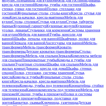
модули
Столешницы для кухни
Мебель для гостиной
Диваны,
кресла для гостиной
Комоды, тумбы для гостиной
Шкафы,
стенки, горки для гостиной
Полки, стеллажи для
гостиной
Журнальные столы, столы-книги
Кресла, стулья для
дома
Кресла-качалки, кресла-маятники
Мебель для
кухни
Столы, столики
Стулья для кухни
Стулья, табуреты
барные
Кухонный гарнитур
Кухонные модули
Кухонные
уголки, диваны
Стульчики для кормления
Системы хранения
для кухни
Мебель для ванной
Тумбы, консоли для
ванной
Шкафы, пеналы для ванной
Шкафчики, полки для
ванной
Зеркала для ванной
Аксессуары для ванной
Мебель-
трансформер
Мебель-трансформер
Кровати-
трансформеры
Детские кроватки-трансформеры
Столы-
трансформеры
Мебель для спальни
Зеркала
Комплекты мебели
для спальни
Прикроватные тумбы
Комоды и тумбы для
спальни
Туалетные столики
Шкафы для спальни
Мебель для
жилых комнат
Диваны, кресла для дома
Шкафы, стенки,
секции
Полки, стеллажи, системы хранения
Стулья,
кресла
Комоды и тумбы
Журнальные столы, столы-
книги
Кресла-качалки, кресла-маятники
Мебель для
телевизора
Комоды, тумбы под телевизор
Кронштейны, стойки
для телевизора
Каминокомплекты под телевизор
Мебель для
прихожей
Секции, тумбы в прихожую
Полки и системы
хранения в прихожую
Вешалки, подставки для
зонтов
Банкетки, скамьи
Ключницы, газетницы
Детская