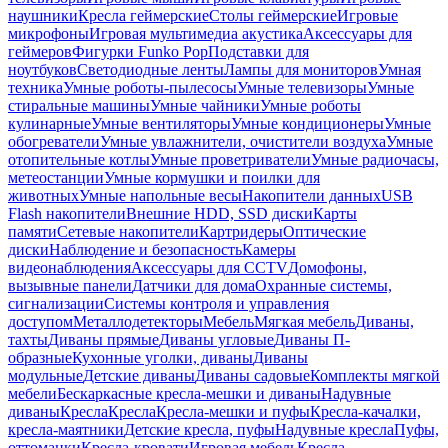
наушники
Кресла геймерские
Столы геймерские
Игровые
микрофоны
Игровая мультимедиа акустика
Аксессуары для
геймеров
Фигурки Funko Pop
Подставки для
ноутбуков
Светодиодные ленты
Лампы для мониторов
Умная
техника
Умные роботы-пылесосы
Умные телевизоры
Умные
стиральные машины
Умные чайники
Умные роботы
кулинарные
Умные вентиляторы
Умные кондиционеры
Умные
обогреватели
Умные увлажнители, очистители воздуха
Умные
отопительные котлы
Умные проветриватели
Умные радиочасы,
метеостанции
Умные кормушки и поилки для
животных
Умные напольные весы
Накопители данных
USB
Flash накопители
Внешние HDD, SSD диски
Карты
памяти
Сетевые накопители
Картридеры
Оптические
диски
Наблюдение и безопасность
Камеры
видеонаблюдения
Аксессуары для CCTV
Домофоны,
вызывные панели
Датчики для дома
Охранные системы,
сигнализации
Системы контроля и управления
доступом
Металлодетекторы
Мебель
Мягкая мебель
Диваны,
тахты
Диваны прямые
Диваны угловые
Диваны П-
образные
Кухонные уголки, диваны
Диваны
модульные
Детские диваны
Диваны садовые
Комплекты мягкой
мебели
Бескаркасные кресла-мешки и диваны
Надувные
диваны
Кресла
Кресла
Кресла-мешки и пуфы
Кресла-качалки,
кресла-маятники
Детские кресла, пуфы
Надувные кресла
Пуфы,
оттоманки
Кресла-кровати
Игровая мебель
Кресла