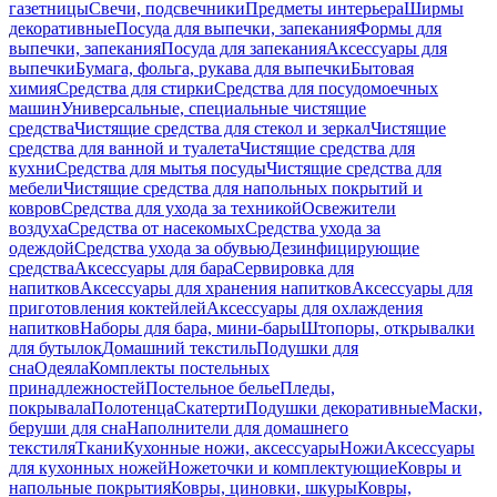
газетницы
Свечи, подсвечники
Предметы интерьера
Ширмы
декоративные
Посуда для выпечки, запекания
Формы для
выпечки, запекания
Посуда для запекания
Аксессуары для
выпечки
Бумага, фольга, рукава для выпечки
Бытовая
химия
Средства для стирки
Средства для посудомоечных
машин
Универсальные, специальные чистящие
средства
Чистящие средства для стекол и зеркал
Чистящие
средства для ванной и туалета
Чистящие средства для
кухни
Средства для мытья посуды
Чистящие средства для
мебели
Чистящие средства для напольных покрытий и
ковров
Средства для ухода за техникой
Освежители
воздуха
Средства от насекомых
Средства ухода за
одеждой
Средства ухода за обувью
Дезинфицирующие
средства
Аксессуары для бара
Сервировка для
напитков
Аксессуары для хранения напитков
Аксессуары для
приготовления коктейлей
Аксессуары для охлаждения
напитков
Наборы для бара, мини-бары
Штопоры, открывалки
для бутылок
Домашний текстиль
Подушки для
сна
Одеяла
Комплекты постельных
принадлежностей
Постельное белье
Пледы,
покрывала
Полотенца
Скатерти
Подушки декоративные
Маски,
беруши для сна
Наполнители для домашнего
текстиля
Ткани
Кухонные ножи, аксессуары
Ножи
Аксессуары
для кухонных ножей
Ножеточки и комплектующие
Ковры и
напольные покрытия
Ковры, циновки, шкуры
Ковры,