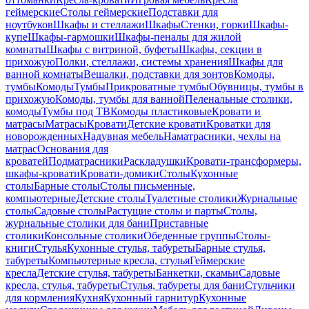
геймерские
Столы геймерские
Подставки для
ноутбуков
Шкафы и стеллажи
Шкафы
Стенки, горки
Шкафы-
купе
Шкафы-гармошки
Шкафы-пеналы для жилой
комнаты
Шкафы с витриной, буфеты
Шкафы, секции в
прихожую
Полки, стеллажи, системы хранения
Шкафы для
ванной комнаты
Вешалки, подставки для зонтов
Комоды,
тумбы
Комоды
Тумбы
Прикроватные тумбы
Обувницы, тумбы в
прихожую
Комоды, тумбы для ванной
Пеленальные столики,
комоды
Тумбы под ТВ
Комоды пластиковые
Кровати и
матрасы
Матрасы
Кровати
Детские кровати
Кроватки для
новорожденных
Надувная мебель
Наматрасники, чехлы на
матрас
Основания для
кроватей
Подматрасники
Раскладушки
Кровати-трансформеры,
шкафы-кровати
Кровати-домики
Столы
Кухонные
столы
Барные столы
Столы письменные,
компьютерные
Детские столы
Туалетные столики
Журнальные
столы
Садовые столы
Растущие столы и парты
Столы,
журнальные столики для бани
Приставные
столики
Консольные столики
Обеденные группы
Столы-
книги
Стулья
Кухонные стулья, табуреты
Барные стулья,
табуреты
Компьютерные кресла, стулья
Геймерские
кресла
Детские стулья, табуреты
Банкетки, скамьи
Садовые
кресла, стулья, табуреты
Стулья, табуреты для бани
Стульчики
для кормления
Кухня
Кухонный гарнитур
Кухонные