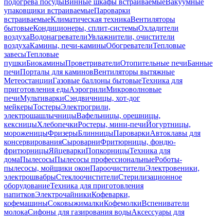
подогрева посуды
Винные шкафы встраиваемые
Вакуумные
упаковщики встраиваемые
Пароварки
встраиваемые
Климатическая техника
Вентиляторы
бытовые
Кондиционеры, сплит-системы
Охладители
воздуха
Водонагреватели
Увлажнители, очистители
воздуха
Камины, печи-камины
Обогреватели
Тепловые
завесы
Тепловые
пушки
Биокамины
Проветриватели
Отопительные печи
Банные
печи
Порталы для каминов
Вентиляторы вытяжные
Метеостанции
Газовые баллоны бытовые
Техника для
приготовления еды
Аэрогрили
Микроволновые
печи
Мультиварки
Сэндвичницы, хот-дог
мейкеры
Тостеры
Электрогрили,
электрошашлычницы
Вафельницы, орешницы,
кексницы
Хлебопечки
Ростеры, мини-печи
Йогуртницы,
мороженицы
Фризеры
Блинницы
Пароварки
Автоклавы для
консервирования
Сыроварни
Фритюрницы, фондю-
фритюрницы
Яйцеварки
Попкорницы
Техника для
дома
Пылесосы
Пылесосы профессиональные
Роботы-
пылесосы, мойщики окон
Пароочистители
Электровеники,
электрошвабры
Стеклоочистители
Стерилизационное
оборудование
Техника для приготовления
напитков
Электрочайники
Кофеварки,
кофемашины
Соковыжималки
Кофемолки
Вспениватели
молока
Сифоны для газирования воды
Аксессуары для