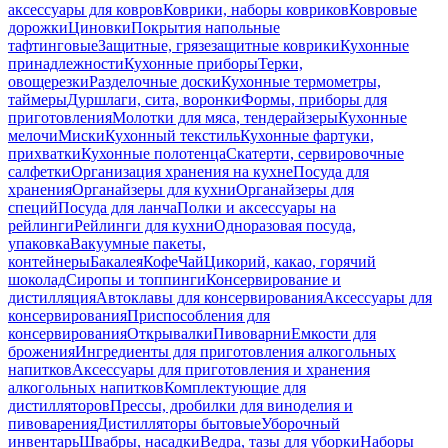
аксессуары для ковров
Коврики, наборы ковриков
Ковровые
дорожки
Циновки
Покрытия напольные
тафтинговые
Защитные, грязезащитные коврики
Кухонные
принадлежности
Кухонные приборы
Терки,
овощерезки
Разделочные доски
Кухонные термометры,
таймеры
Дуршлаги, сита, воронки
Формы, приборы для
приготовления
Молотки для мяса, тендерайзеры
Кухонные
мелочи
Миски
Кухонный текстиль
Кухонные фартуки,
прихватки
Кухонные полотенца
Скатерти, сервировочные
салфетки
Организация хранения на кухне
Посуда для
хранения
Органайзеры для кухни
Органайзеры для
специй
Посуда для ланча
Полки и аксессуары на
рейлинги
Рейлинги для кухни
Одноразовая посуда,
упаковка
Вакуумные пакеты,
контейнеры
Бакалея
Кофе
Чай
Цикорий, какао, горячий
шоколад
Сиропы и топпинги
Консервирование и
дистилляция
Автоклавы для консервирования
Аксессуары для
консервирования
Приспособления для
консервирования
Открывалки
Пивоварни
Емкости для
брожения
Ингредиенты для приготовления алкогольных
напитков
Аксессуары для приготовления и хранения
алкогольных напитков
Комплектующие для
дистилляторов
Прессы, дробилки для виноделия и
пивоварения
Дистилляторы бытовые
Уборочный
инвентарь
Швабры, насадки
Ведра, тазы для уборки
Наборы