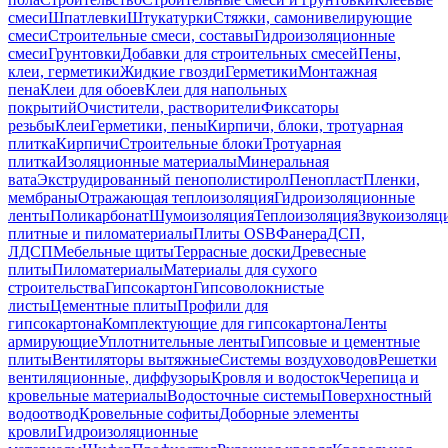
смеси
Шпатлевки
Штукатурки
Стяжки, самонивелирующие
смеси
Строительные смеси, составы
Гидроизоляционные
смеси
Грунтовки
Добавки для строительных смесей
Пены,
клеи, герметики
Жидкие гвозди
Герметики
Монтажная
пена
Клеи для обоев
Клеи для напольных
покрытий
Очистители, растворители
Фиксаторы
резьбы
Клеи
Герметики, пены
Кирпичи, блоки, тротуарная
плитка
Кирпичи
Строительные блоки
Тротуарная
плитка
Изоляционные материалы
Минеральная
вата
Экструдированный пенополистирол
Пенопласт
Пленки,
мембраны
Отражающая теплоизоляция
Гидроизоляционные
ленты
Поликарбонат
Шумоизоляция
Теплоизоляция
Звукоизоляц
плитные и пиломатериалы
Плиты OSB
Фанера
ДСП,
ЛДСП
Мебельные щиты
Террасные доски
Древесные
плиты
Пиломатериалы
Материалы для сухого
строительства
Гипсокартон
Гипсоволокнистые
листы
Цементные плиты
Профили для
гипсокартона
Комплектующие для гипсокартона
Ленты
армирующие
Уплотнительные ленты
Гипсовые и цементные
плиты
Вентиляторы вытяжные
Системы воздуховодов
Решетки
вентиляционные, диффузоры
Кровля и водосток
Черепица и
кровельные материалы
Водосточные системы
Поверхностный
водоотвод
Кровельные софиты
Доборные элементы
кровли
Гидроизоляционные