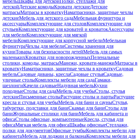
мебель
Шкафы для детской
Полки, стеллажи для
детской
Детские комоды
Кровати детские
Детские
матрасы
Матрасы в кроватку
Наматрасники, защитные чехлы
детские
Мебель для детского сада
Мебельная фурнитура и
аксессуары
Комплектующие для столов
Комплектующие для
стульев
Комплектующие для кроватей и кроваток
Аксессуары
для мебели
Комплектующие для мягкой
мебели
Комплектующие для корпусной мебели
Мебельная
фурнитура
Чехлы для мебели
Системы хранения для
кухни
Товары для безопасности детей
Мебель для самых
маленьких
Кроватки для новорожденных
Пеленальные
столики, комоды, матрасы
Манежи, кровати-манежи
Матрасы в
кроватку
Наматрасники, защитные чехлы в кроватку
Садовая
мебель
Садовые диваны, кресла
Садовые стулья
Садовые,
уличные столы
Комплекты мебели для сада
Гамаки,
шезлонги
Качели садовые
Надувная мебель
Кухни
походные
Столы для сада
Мебель для учебы
Столы, стулья
детские
Письменные столы
Растущие столы и парты
Растущие
кресла и стулья для учебы
Мебель для бани и сауны
Стулья,
табуретки, подставки для бани
Скамьи для бани
Столы для
бани
Журнальные столики для бани
Мебель для кабинета и
офиса
Столы офисные, компьютерные
Кресла, стулья для
офиса
Мягкая мебель для офиса
Шкафы офисные
Стеллажи,
полки для документов
Офисные тумбы
Комплекты мебели для
кабинета
Мебель для лоджии и балкона
Комплекты мебели для