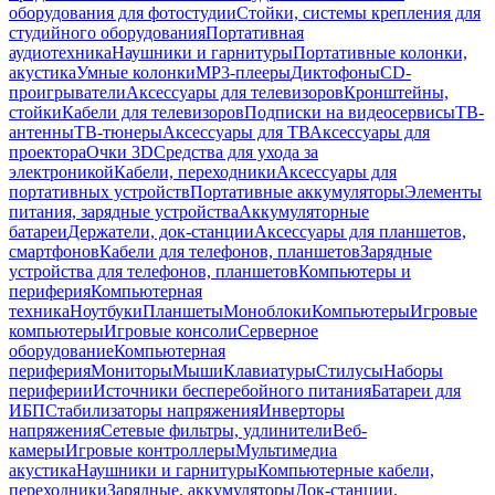
оборудования для фотостудии
Стойки, системы крепления для
студийного оборудования
Портативная
аудиотехника
Наушники и гарнитуры
Портативные колонки,
акустика
Умные колонки
MP3-плееры
Диктофоны
CD-
проигрыватели
Аксессуары для телевизоров
Кронштейны,
стойки
Кабели для телевизоров
Подписки на видеосервисы
ТВ-
антенны
ТВ-тюнеры
Аксессуары для ТВ
Аксессуары для
проектора
Очки 3D
Средства для ухода за
электроникой
Кабели, переходники
Аксессуары для
портативных устройств
Портативные аккумуляторы
Элементы
питания, зарядные устройства
Аккумуляторные
батареи
Держатели, док-станции
Аксессуары для планшетов,
смартфонов
Кабели для телефонов, планшетов
Зарядные
устройства для телефонов, планшетов
Компьютеры и
периферия
Компьютерная
техника
Ноутбуки
Планшеты
Моноблоки
Компьютеры
Игровые
компьютеры
Игровые консоли
Серверное
оборудование
Компьютерная
периферия
Мониторы
Мыши
Клавиатуры
Стилусы
Наборы
периферии
Источники бесперебойного питания
Батареи для
ИБП
Стабилизаторы напряжения
Инверторы
напряжения
Сетевые фильтры, удлинители
Веб-
камеры
Игровые контроллеры
Мультимедиа
акустика
Наушники и гарнитуры
Компьютерные кабели,
переходники
Зарядные, аккумуляторы
Док-станции,