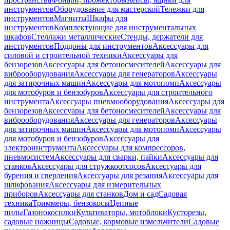
инструментов
Оборудование для мастерской
Тележки для
инструментов
Магниты
Шкафы для
инструментов
Комплектующие для инструментальных
шкафов
Стеллажи металлические
Стенды, держатели для
инструментов
Поддоны для инструментов
Аксессуары для
силовой и строительной техники
Аксессуары для
бензорезов
Аксессуары для бетоносмесителей
Аксессуары для
виброоборудования
Аксессуары для генераторов
Аксессуары
для затирочных машин
Аксессуары для мотопомп
Аксессуары
для мотобуров и бензобуров
Аксессуары для строительного
инструмента
Аксессуары пневмооборудования
Аксессуары для
бензорезов
Аксессуары для бетоносмесителей
Аксессуары для
виброоборудования
Аксессуары для генераторов
Аксессуары
для затирочных машин
Аксессуары для мотопомп
Аксессуары
для мотобуров и бензобуров
Аксессуары для
электроинструмента
Аксессуары для компрессоров,
пневмосистем
Аксессуары для сварки, пайки
Аксессуары для
станков
Аксессуары для стружкоотсосов
Аксессуары для
бурения и сверления
Аксессуары для резания
Аксессуары для
шлифования
Аксессуары для измерительных
приборов
Аксессуары для станков
Дом и сад
Садовая
техника
Триммеры, бензокосы
Цепные
пилы
Газонокосилки
Культиваторы, мотоблоки
Кусторезы,
садовые ножницы
Садовые, кормовые измельчители
Садовые