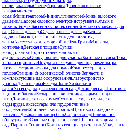
пылесосы, воздуходувки
Аэраторы,
скарификаторы
Снегоуборщики
Дровоколы
Сеялки,
разбрасыватели
семян
Минитракторы
Миникультиваторы
Мойки высокого
давления
Наборы садового электроинструмента
Отдых и
пикник
Батуты
Бассейны
Спа-бассейны
Комплекты мебели для
сада
Столы для сада
Стулья, кресла для сада
Качели
садовые
Гамаки, шезлонги
Раскладушки
Зонты,
тенты
Аксессуары для садовой мебели
Грили
Мангалы,
коптильни
Детская площадка
Сумки-
холодильники
Портативные колонки и
аудиосистемы
Оборудование для участка
Бытовые насосы
Люки
канализационные
Пруды, аксессуары для прудов
Фильтры,
насосы, стерилизаторы для прудов
Компрессоры для
прудов
Станции биологической очистки
Запчасти и
комплектующие для оборудования
Благоустройство
участка
Дачные дома
Беседки
Бани
Хозблоки и
сараи
Аксессуары для озеленения сада
Декор для сада
Почтовые
ящики, таблички
Козырьки
Скворечники, кормушки для
птиц
Домики для насекомых
Фонтаны, скульптуры для
сада
Пруды, аксессуары для прудов
Уличные
обогреватели
Уличные светильники
Противогололедные
реагенты
Декоративный щебень
Сад и огород
Поливочное
оборудование
Садовые опрыскиватели
Шланги для дома и
сада
Парники
Теплицы
Комплектующие для теплиц
Модульные