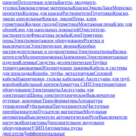
панели
Потолочные плиты
Багеты, молдинги,
уголки
Лакокрасочные материалы
Краски
Эмали
Лаки
Морилки,
пропитки
Колеры для краски
Растворители
Грунтовки
Краски,
эмали аэрозольные
Краски, эмали
Пены, клеи,
герметики
Жидкие гвозди
Герметики
Монтажная пена
Клеи для
обоев
Клеи для напольных покрытий
Очистители,
растворители
Фиксаторы резьбы
Клеи
Герметики,
пены
Электромонтажное оборудование
Розетки и
выключатели
Электрические звонки
Коробки
распределительные и подрозетники
Электропатроны
Вилки,
штепсели
Молниеприемники
Заземление
Электромонтажные
изделия
Клеммы
Средства диэлектрические
Трубки
термоусаживаемые
Изолирующие зажимы
Кабель и системы
для прокладки
Короба, трубы, металлорукав
Силовой
кабель
Наконечники, гильзы кабельные
Аксессуары для труб,
коробов
Кабельный крепеж
Арматура СИП
Электрощитовое
оборудование
Электрощиты
Аксессуары для
электрощита
Шины электротехнические
Выключатели
путевые, концевые
Трансформаторы
Аппаратура
управления
Рубильники
Предохранители
Частотные
преобразователи
Пускатели магнитные
Модульная
автоматика
Выключатели автоматические
Реле
Выключатели
нагрузки
Контакторы
Дополнительное модульное
оборудование
УЗИП
Автоматика пуска
двигателя
Дифференциальные