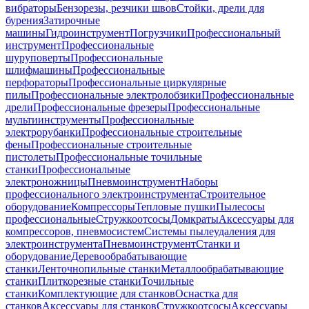
вибраторы
Бензорезы, резчики швов
Стойки, дрели для
бурения
Затирочные
машины
Гидроинструмент
Погрузчики
Профессиональный
инструмент
Профессиональные
шуруповерты
Профессиональные
шлифмашины
Профессиональные
перфораторы
Профессиональные циркулярные
пилы
Профессиональные электролобзики
Профессиональные
дрели
Профессиональные фрезеры
Профессиональные
мультиинструменты
Профессиональные
электрорубанки
Профессиональные строительные
фены
Профессиональные строительные
пистолеты
Профессиональные точильные
станки
Профессиональные
электроножницы
Пневмоинструмент
Наборы
профессионального электроинструмента
Строительное
оборудование
Компрессоры
Тепловые пушки
Пылесосы
профессиональные
Стружкоотсосы
Домкраты
Аксессуары для
компрессоров, пневмосистем
Системы пылеудаления для
электроинструмента
Пневмоинструмент
Станки и
оборудование
Деревообрабатывающие
станки
Ленточнопильные станки
Металлообрабатывающие
станки
Плиткорезные станки
Точильные
станки
Комплектующие для станков
Оснастка для
станков
Аксессуары для станков
Стружкоотсосы
Аксессуары