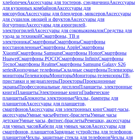
хлебопечек
Аксессуары для тостеров, сэндвичниц
Аксессуары
для кухонных комбайнов
Аксессуары для
мясорубок
Аксессуары для блендеров, миксеров
Аксессуары
для сушилок овощей и фруктов
Аксессуары для
йогуртниц
Аксессуары для аэрогрилей,
электрогрилей
Аксессуары для соковыжималок
Средства для
ухода за техникой
Смартфоны, ТВ и
электроника
Смартфоны
Смартфоны
Смартфоны
восстановленные
Смартфоны Apple
Смартфоны
Xiaomi
Смартфоны Samsung
Смартфоны Honor
Смартфоны
Huawei
Смартфоны POCO
Смартфоны Infinix
Смартфоны
Tecno
Смартфоны Realme
Смартфоны Samsung Galaxy S26
series
Кнопочные телефоны
Складные смартфоны
Телевизоры,
мониторы
Телевизоры
Мониторы
Мониторы-телевизоры
ТВ-
приставки и медиаплееры
Проекторы
Проекционные
экраны
Профессиональные дисплеи
Планшеты, электронные
книги
Планшеты
Электронные книги
Графические
планшеты
Блокноты электронные
Чехлы, бамперы для
планшетов
Аксессуары для планшетов,
смартфонов
Аксессуары для электронных книг
Смарт-часы,
аксессуары
Умные часы
Фитнес-браслеты
Умные часы
детские
Умные часы, фитнес-браслеты
Ремешки, аксессуары
для умных часов
Кабели для умных часов
Аксессуары для
смартфонов, планшетов
Зарядные устройства для телефонов,
планшетов
Чехлы, защитные стекла для телефонов
Чехлы для