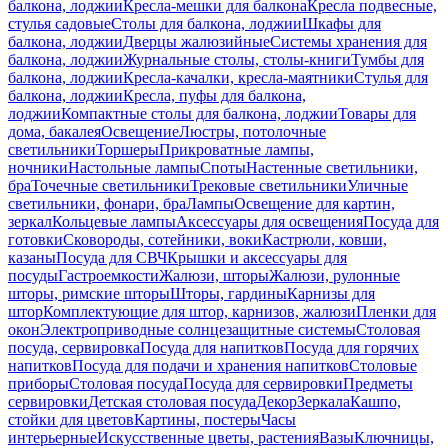
балкона, лоджии
Кресла-мешки для балкона
Кресла подвесные,
стулья садовые
Столы для балкона, лоджии
Шкафы для
балкона, лоджии
Дверцы жалюзийные
Системы хранения для
балкона, лоджии
Журнальные столы, столы-книги
Тумбы для
балкона, лоджии
Кресла-качалки, кресла-маятники
Стулья для
балкона, лоджии
Кресла, пуфы для балкона,
лоджии
Компактные столы для балкона, лоджии
Товары для
дома, бакалея
Освещение
Люстры, потолочные
светильники
Торшеры
Прикроватные лампы,
ночники
Настольные лампы
Споты
Настенные светильники,
бра
Точечные светильники
Трековые светильники
Уличные
светильники, фонари, бра
Лампы
Освещение для картин,
зеркал
Кольцевые лампы
Аксессуары для освещения
Посуда для
готовки
Сковороды, сотейники, воки
Кастрюли, ковши,
казаны
Посуда для СВЧ
Крышки и аксессуары для
посуды
Гастроемкости
Жалюзи, шторы
Жалюзи, рулонные
шторы, римские шторы
Шторы, гардины
Карнизы для
штор
Комплектующие для штор, карнизов, жалюзи
Пленки для
окон
Электроприводные солнцезащитные системы
Столовая
посуда, сервировка
Посуда для напитков
Посуда для горячих
напитков
Посуда для подачи и хранения напитков
Столовые
приборы
Столовая посуда
Посуда для сервировки
Предметы
сервировки
Детская столовая посуда
Декор
Зеркала
Кашпо,
стойки для цветов
Картины, постеры
Часы
интерьерные
Искусственные цветы, растения
Вазы
Ключницы,