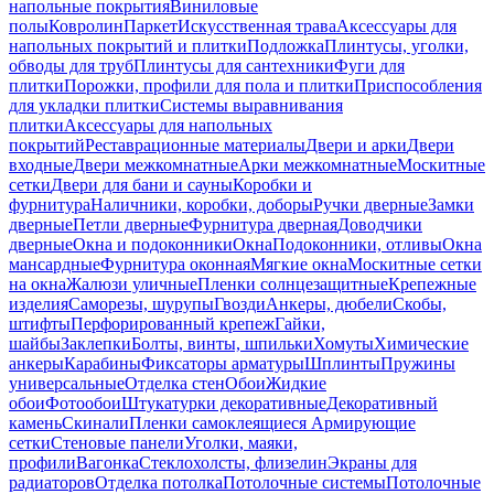
напольные покрытия
Виниловые
полы
Ковролин
Паркет
Искусственная трава
Аксессуары для
напольных покрытий и плитки
Подложка
Плинтусы, уголки,
обводы для труб
Плинтусы для сантехники
Фуги для
плитки
Порожки, профили для пола и плитки
Приспособления
для укладки плитки
Системы выравнивания
плитки
Аксессуары для напольных
покрытий
Реставрационные материалы
Двери и арки
Двери
входные
Двери межкомнатные
Арки межкомнатные
Москитные
сетки
Двери для бани и сауны
Коробки и
фурнитура
Наличники, коробки, доборы
Ручки дверные
Замки
дверные
Петли дверные
Фурнитура дверная
Доводчики
дверные
Окна и подоконники
Окна
Подоконники, отливы
Окна
мансардные
Фурнитура оконная
Мягкие окна
Москитные сетки
на окна
Жалюзи уличные
Пленки солнцезащитные
Крепежные
изделия
Саморезы, шурупы
Гвозди
Анкеры, дюбели
Скобы,
штифты
Перфорированный крепеж
Гайки,
шайбы
Заклепки
Болты, винты, шпильки
Хомуты
Химические
анкеры
Карабины
Фиксаторы арматуры
Шплинты
Пружины
универсальные
Отделка стен
Обои
Жидкие
обои
Фотообои
Штукатурки декоративные
Декоративный
камень
Скинали
Пленки самоклеящиеся
Армирующие
сетки
Стеновые панели
Уголки, маяки,
профили
Вагонка
Стеклохолсты, флизелин
Экраны для
радиаторов
Отделка потолка
Потолочные системы
Потолочные