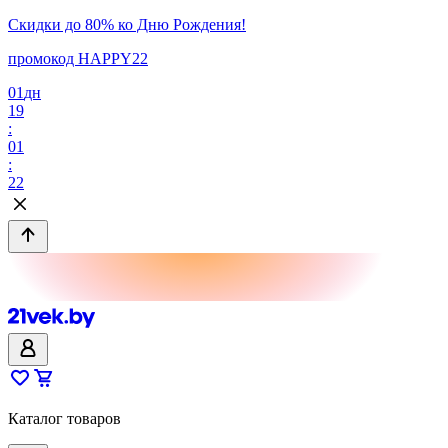
Скидки до 80% ко Дню Рождения!
промокод HAPPY22
01
дн
19
:
01
:
22
Каталог товаров