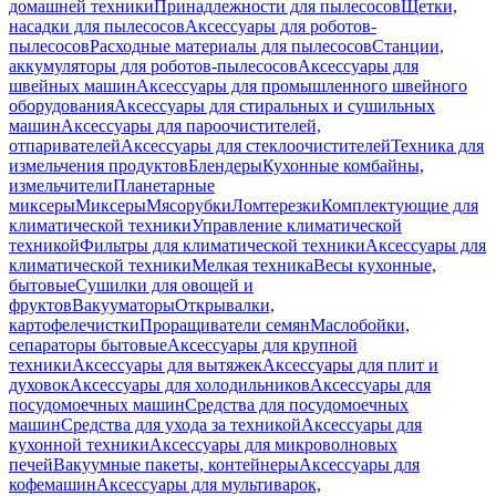
домашней техники
Принадлежности для пылесосов
Щетки,
насадки для пылесосов
Аксессуары для роботов-
пылесосов
Расходные материалы для пылесосов
Станции,
аккумуляторы для роботов-пылесосов
Аксессуары для
швейных машин
Аксессуары для промышленного швейного
оборудования
Аксессуары для стиральных и сушильных
машин
Аксессуары для пароочистителей,
отпаривателей
Аксессуары для стеклоочистителей
Техника для
измельчения продуктов
Блендеры
Кухонные комбайны,
измельчители
Планетарные
миксеры
Миксеры
Мясорубки
Ломтерезки
Комплектующие для
климатической техники
Управление климатической
техникой
Фильтры для климатической техники
Аксессуары для
климатической техники
Мелкая техника
Весы кухонные,
бытовые
Сушилки для овощей и
фруктов
Вакууматоры
Открывалки,
картофелечистки
Проращиватели семян
Маслобойки,
сепараторы бытовые
Аксессуары для крупной
техники
Аксессуары для вытяжек
Аксессуары для плит и
духовок
Аксессуары для холодильников
Аксессуары для
посудомоечных машин
Средства для посудомоечных
машин
Средства для ухода за техникой
Аксессуары для
кухонной техники
Аксессуары для микроволновых
печей
Вакуумные пакеты, контейнеры
Аксессуары для
кофемашин
Аксессуары для мультиварок,