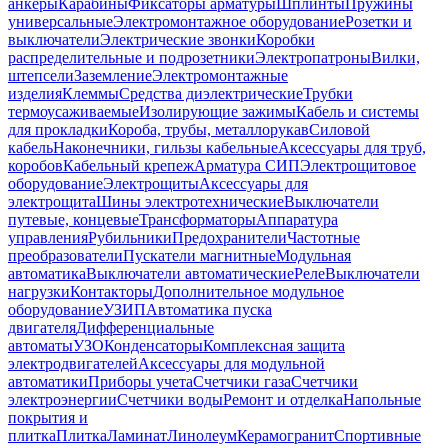
анкеры
Карабины
Фиксаторы арматуры
Шплинты
Пружины
универсальные
Электромонтажное оборудование
Розетки и
выключатели
Электрические звонки
Коробки
распределительные и подрозетники
Электропатроны
Вилки,
штепсели
Заземление
Электромонтажные
изделия
Клеммы
Средства диэлектрические
Трубки
термоусаживаемые
Изолирующие зажимы
Кабель и системы
для прокладки
Короба, трубы, металлорукав
Силовой
кабель
Наконечники, гильзы кабельные
Аксессуары для труб,
коробов
Кабельный крепеж
Арматура СИП
Электрощитовое
оборудование
Электрощиты
Аксессуары для
электрощита
Шины электротехнические
Выключатели
путевые, концевые
Трансформаторы
Аппаратура
управления
Рубильники
Предохранители
Частотные
преобразователи
Пускатели магнитные
Модульная
автоматика
Выключатели автоматические
Реле
Выключатели
нагрузки
Контакторы
Дополнительное модульное
оборудование
УЗИП
Автоматика пуска
двигателя
Дифференциальные
автоматы
УЗО
Конденсаторы
Комплексная защита
электродвигателей
Аксессуары для модульной
автоматики
Приборы учета
Счетчики газа
Счетчики
электроэнергии
Счетчики воды
Ремонт и отделка
Напольные
покрытия и
плитка
Плитка
Ламинат
Линолеум
Керамогранит
Спортивные