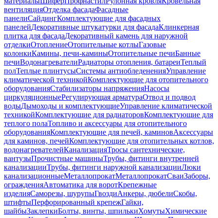
материалы
Шифер
Профнастил
Рулонная кровля
Кровельная
вентиляция
Отделка фасада
Фасадные
панели
Сайдинг
Комплектующие для фасадных
панелей
Декоративные штукатурки для фасада
Клинкерная
плитка для фасада
Декоративный камень для наружной
отделки
Отопление
Отопительные котлы
Газовые
колонки
Камины, печи-камины
Отопительные печи
Банные
печи
Водонагреватели
Радиаторы отопления, батареи
Теплый
пол
Теплые плинтусы
Системы антиобледенения
Управление
климатической техникой
Комплектующие для отопительного
оборудования
Стабилизаторы напряжения
Насосы
циркуляционные
Регулирующая арматура
Отвод и подвод
воды
Дымоходы и комплектующие
Управление климатической
техникой
Комплектующие для радиаторов
Комплектующие для
теплого пола
Топливо и аксессуары для отопительного
оборудования
Комплектующие для печей, каминов
Аксессуары
для каминов, печей
Комплектующие для отопительных котлов,
водонагревателей
Канализация
Тросы сантехнические,
вантузы
Прочистные машины
Трубы, фитинги внутренней
канализации
Трубы, фитинги наружной канализации
Люки
канализационные
Металлопрокат
Металлопрокат
Сваи
Заборы,
ограждения
Автоматика для ворот
Крепежные
изделия
Саморезы, шурупы
Гвозди
Анкеры, дюбели
Скобы,
штифты
Перфорированный крепеж
Гайки,
шайбы
Заклепки
Болты, винты, шпильки
Хомуты
Химические