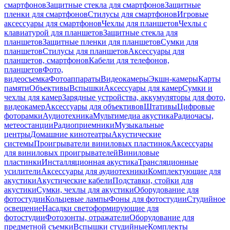
смартфонов
Защитные стекла для смартфонов
Защитные
пленки для смартфонов
Стилусы для смартфонов
Игровые
аксессуары для смартфонов
Чехлы для планшетов
Чехлы с
клавиатурой для планшетов
Защитные стекла для
планшетов
Защитные пленки для планшетов
Сумки для
планшетов
Стилусы для планшетов
Аксессуары для
планшетов, смартфонов
Кабели для телефонов,
планшетов
Фото,
видеосъемка
Фотоаппараты
Видеокамеры
Экшн-камеры
Карты
памяти
Объективы
Вспышки
Аксессуары для камер
Сумки и
чехлы для камер
Зарядные устройства, аккумуляторы для фото,
видеокамер
Аксессуары для объективов
Штативы
Цифровые
фоторамки
Аудиотехника
Мультимедиа акустика
Радиочасы,
метеостанции
Радиоприемники
Музыкальные
центры
Домашние кинотеатры
Акустические
системы
Проигрыватели виниловых пластинок
Аксессуары
для виниловых проигрывателей
Виниловые
пластинки
Инсталляционная акустика
Трансляционные
усилители
Аксессуары для аудиотехники
Комплектующие для
акустики
Акустические кабели
Подставки, стойки для
акустики
Сумки, чехлы для акустики
Оборудование для
фотостудии
Кольцевые лампы
Фоны для фотостудии
Студийное
освещение
Насадки светоформирующие для
фотостудии
Фотозонты, отражатели
Оборудование для
предметной съемки
Вспышки студийные
Комплекты