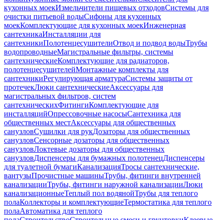
кухонных моек
Измельчители пищевых отходов
Системы для
очистки питьевой воды
Сифоны для кухонных
моек
Комплектующие для кухонных моек
Инженерная
сантехника
Инсталляции для
сантехники
Полотенцесушители
Отвод и подвод воды
Трубы
водопроводные
Магистральные фильтры, системы
сантехнические
Комплектующие для радиаторов,
полотенцесушителей
Монтажные комплекты для
сантехники
Регулирующая арматура
Системы защиты от
протечек
Люки сантехнические
Аксессуары для
магистральных фильтров, систем
сантехнических
Фитинги
Комплектующие для
инсталляций
Опрессовочные насосы
Сантехника для
общественных мест
Аксессуары для общественных
санузлов
Сушилки для рук
Дозаторы для общественных
санузлов
Сенсорные дозаторы для общественных
санузлов
Локтевые дозаторы для общественных
санузлов
Диспенсеры для бумажных полотенец
Диспенсеры
для туалетной бумаги
Канализация
Тросы сантехнические,
вантузы
Прочистные машины
Трубы, фитинги внутренней
канализации
Трубы, фитинги наружной канализации
Люки
канализационные
Теплый пол водяной
Трубы для теплого
пола
Коллекторы и комплектующие
Термостатика для теплого
пола
Автоматика для теплого
пола
Строительство
Строительные смеси и грунтовки
Клеевые