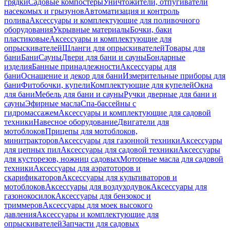
грядки
Садовые компостеры
Уничтожители, отпугиватели
насекомых и грызунов
Автоматизация и контроль
полива
Аксессуары и комплектующие для поливочного
оборудования
Укрывные материалы
Бочки, баки
пластиковые
Аксессуары и комплектующие для
опрыскивателей
Шланги для опрыскивателей
Товары для
бани
Бани
Сауны
Двери для бани и сауны
Бондарные
изделия
Банные принадлежности
Аксессуары для
бани
Оснащение и декор для бани
Измерительные приборы для
бани
Фитобочки, купели
Комплектующие для купелей
Окна
для бани
Мебель для бани и сауны
Ручки дверные для бани и
сауны
Эфирные масла
Спа-бассейны с
гидромассажем
Аксессуары и комплектующие для садовой
техники
Навесное оборудование
Двигатели для
мотоблоков
Прицепы для мотоблоков,
минитракторов
Аксессуары для газонной техники
Аксессуары
для цепных пил
Аксессуары для садовой техники
Аксессуары
для кусторезов, ножниц садовых
Моторные масла для садовой
техники
Аксессуары для аэратоторов и
скарификаторов
Аксессуары для культиваторов и
мотоблоков
Аксессуары для воздуходувок
Аксессуары для
газонокосилок
Аксессуары для бензокос и
триммеров
Аксессуары для моек высокого
давления
Аксессуары и комплектующие для
опрыскивателей
Запчасти для садовых