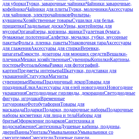
для уборки
Турки, заварочные чайники
Чайники заварочные,
кофейники
Чайники для плиты
Турки, молочники
Аксессуары
для чайников, электрочайников
Фильтры-
кувшины
Хозяйственные товары
Сушилки для белья,
прищепки
Гладильные доски
Урны, контейнеры для
мусора
Органайзеры, корзины, ящики
Туалетная бумага,
бумажные полотенца
Салфетки, мочалки, губки, мусорные
пакеты
Фольга, пленка, пакеты
Упаковочная тара
Аксессуары
для глажения
Аксессуары для стирки
Веревки,
шпагаты
Емкости, дозаторы для моющих средств
Вешалки-
плечики
Мешки хозяйственные
Сувениры
Копилки
Картины,
постеры
Фотоальбомы
Рамки для фотографий,
картин
Предметы интерьера
Шкатулки, подставки для
украшений
Статуэтки
Магниты
сувенирные
Иконы
Праздничный декор
Товары для
праздника
Елки
Аксессуары для елей новогодних
Новогодние
украшения
Светодиодные гирлянды, декорации
Светодиодные
фигуры, игрушки
Временные
татуировки
Фотобутафория
Товары для
маскарада
Подарки
Подарки, подарочные наборы
Подарочные
наборы косметики для лица и тела
Наборы для
бритья
Оформление подарков
Сантехника и
водоснабжение
Сантехника
Душевые кабины, поддоны,
двери
Ванны
Унитазы
Умывальники
Умывальники со
смесителями
Смесители
Душевые панели,