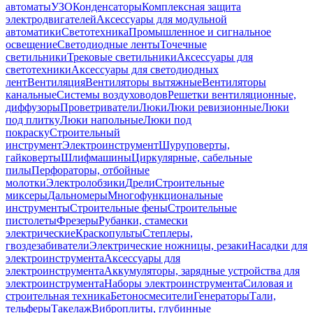
автоматы
УЗО
Конденсаторы
Комплексная защита
электродвигателей
Аксессуары для модульной
автоматики
Светотехника
Промышленное и сигнальное
освещение
Светодиодные ленты
Точечные
светильники
Трековые светильники
Аксессуары для
светотехники
Аксессуары для светодиодных
лент
Вентиляция
Вентиляторы вытяжные
Вентиляторы
канальные
Системы воздуховодов
Решетки вентиляционные,
диффузоры
Проветриватели
Люки
Люки ревизионные
Люки
под плитку
Люки напольные
Люки под
покраску
Строительный
инструмент
Электроинструмент
Шуруповерты,
гайковерты
Шлифмашины
Циркулярные, сабельные
пилы
Перфораторы, отбойные
молотки
Электролобзики
Дрели
Строительные
миксеры
Дальномеры
Многофункциональные
инструменты
Строительные фены
Строительные
пистолеты
Фрезеры
Рубанки, стамески
электрические
Краскопульты
Степлеры,
гвоздезабиватели
Электрические ножницы, резаки
Насадки для
электроинструмента
Аксессуары для
электроинструмента
Аккумуляторы, зарядные устройства для
электроинструмента
Наборы электроинструмента
Силовая и
строительная техника
Бетоносмесители
Генераторы
Тали,
тельферы
Такелаж
Виброплиты, глубинные