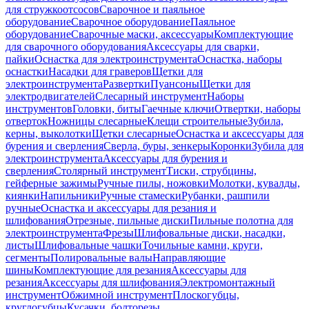
для стружкоотсосов
Сварочное и паяльное
оборудование
Сварочное оборудование
Паяльное
оборудование
Сварочные маски, аксессуары
Комплектующие
для сварочного оборудования
Аксессуары для сварки,
пайки
Оснастка для электроинструмента
Оснастка, наборы
оснастки
Насадки для граверов
Щетки для
электроинструмента
Развертки
Пуансоны
Щетки для
электродвигателей
Слесарный инструмент
Наборы
инструментов
Головки, биты
Гаечные ключи
Отвертки, наборы
отверток
Ножницы слесарные
Клещи строительные
Зубила,
керны, выколотки
Щетки слесарные
Оснастка и аксессуары для
бурения и сверления
Сверла, буры, зенкеры
Коронки
Зубила для
электроинструмента
Аксессуары для бурения и
сверления
Столярный инструмент
Тиски, струбцины,
гейферные зажимы
Ручные пилы, ножовки
Молотки, кувалды,
киянки
Напильники
Ручные стамески
Рубанки, рашпили
ручные
Оснастка и аксессуары для резания и
шлифования
Отрезные, пильные диски
Пильные полотна для
электроинструмента
Фрезы
Шлифовальные диски, насадки,
листы
Шлифовальные чашки
Точильные камни, круги,
сегменты
Полировальные валы
Направляющие
шины
Комплектующие для резания
Аксессуары для
резания
Аксессуары для шлифования
Электромонтажный
инструмент
Обжимной инструмент
Плоскогубцы,
круглогубцы
Кусачки, болторезы,