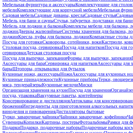
Мебельная фурнитура и аксессуары
Комплектующие для столов
мебели
Комплектующие для корпусной мебели
Мебельная фурн
Садовая мебель
Садовые диваны, кресла
Садовые стулья
Садовые
Мебель для бани и сауны
Стулья, табуретки, подставки для бани
Мебель для лоджии и балкона
Комплекты мебели для балкона, 
лоджии
Дверцы жалюзийные
Системы хранения для балкона, л
лоджии
Кресла, пуфы для балкона, лоджии
Компактные столы дл
Посуда для готовки
Сковороды, сотейники, воки
Кастрюли, ков
Столовая посуда, сервировка
Посуда для напитков
Посуда для г
сервировки
Детская столовая посуда
Посуда для выпечки, запекания
Формы для выпечки, запекания
Аксессуары для бара
Сервировка для напитков
Аксессуары для 
бары
Штопоры, открывалки для бутылок
Кухонные ножи, аксессуары
Ножи
Аксессуары для кухонных н
Кухонные принадлежности
Кухонные приборы
Терки, овощерез
мяса, тендерайзеры
Кухонные мелочи
Миски
Организация хранения на кухне
Посуда для хранения
Органайзе
посуда, упаковка
Вакуумные пакеты, контейнеры
Консервирование и дистилляция
Автоклавы для консервирован
брожения
Ингредиенты для приготовления алкогольных напит
виноделия и пивоварения
Дистилляторы бытовые
Турки, заварочные чайники
Чайники заварочные, кофейники
Ча
Сувениры
Копилки
Картины, постеры
Фотоальбомы
Рамки для ф
Подарки
Подарки, подарочные наборы
Подарочные наборы косм
Водоснабжение
Водонагреватели
Бытовые насосы
Проточные фи