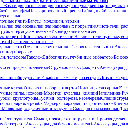
 для напольных покрытий
Реставрационные материалы
ые
Замки дверные
Петли дверные
Фурнитура дверная
Доводчики 
Скобы, штифты
Перфорированный крепеж
Гайки, шайбы
Заклепки
ерсальные
лочные плиты
Багеты, молдинги, уголки
на
Клеи для обоев
Клеи для напольных покрытий
Очистители, рас
Трубки термоусаживаемые
Изолирующие зажимы
лектрощита
Шины электротехнические
Выключатели путевые, ко
атели
Пускатели магнитные
одные ленты
Точечные светильники
Трековые светильники
Аксесс
и под покраску
ли, тельферы
Такелаж
Виброплиты, глубинные вибраторы
Бензор
сосы профессиональные
Стружкоотсосы
Домкраты
Аксессуары д
аяльное оборудование
Сварочные маски, аксессуары
Комплектующ
ечные ключи
Отвертки, наборы отверток
Ножницы слесарные
Кле
учные пилы, ножовки
Молотки, кувалды, киянки
Напильники
Ру
убцы, круглогубцы
Кусачки, болторезы, кабелерезы
Специнструм
ы для нарезки резьбы
Маркеры, карандаши строительные
Клейма
и
Малярный, отделочный инструмент
Скотч, ленты малярные
Дисп
иты
Огнетушители
Сумки, пояса для инструментов
Производствен
я бензорезов
Аксессуары для бетоносмесителей
Аксессуары для 