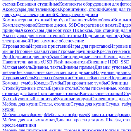
съемки
Вспышки студийные
Комплекты оборудования для фото
Аксессуары для телевизоров
Кронштейны, стойки
Кабели для т
для ухода за электроникой
Кабели, переходники
Компьютерная техника
Ноутбуки
Планшеты
Моноблоки
Компью
Комплектующие
Жесткие диски, SSD
Оперативная память
Видео
приводы
Аксессуары для корпусов ПК
Боксы, док-станции для 
Аксессуары для компьютерной техники
Подставки для ноутбук
электроникой
Программное обеспечение
Игровая зона
Игровые приставки
Игры для приставок
Игровые 
мыши
Игровые клавиатуры
Игровые наушники
Кресла геймерск
Pop
Подставки для ноутбуков
Светодиодные ленты
Лампы для м
Накопители данных
USB Flash накопители
Внешние HDD, SSD 
Мягкая мебель
Диваны, тахты
Диваны прямые
Диваны угловые
Д
мебели
Бескаркасные кресла-мешки и диваны
Надувные диваны
Игровая мебель
Кресла геймерские
Столы геймерские
Подставки
Комоды, тумбы
Комоды
Тумбы
Прикроватные тумбы
Обувницы, 
Столы
Кухонные столы
Барные столы
Столы письменные, комп
столики для бани
Приставные столики
Консольные столики
Обе
Кухня
Кухонный гарнитур
Кухонные модули
Столешницы для к
Мебель для кухни
Столы, столики
Стулья для кухни
Стулья, таб
кухни
Мебель-трансформер
Мебель-трансформер
Кровати-трансформе
Мебель для жилых комнат
Диваны, кресла для дома
Шкафы, стен
кресла-маятники
Мебель для прихожей
Секции, тумбы в прихожую
Полки и сист