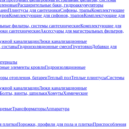
иленовые
Расширительные баки, гидроаккумуляторы
ванн
Плинтусы для сантехники
Сифоны, трапы
Комплектующие
уров
Комплектующие для сифонов, трапов
Комплектующие для
ьные фильтры, системы сантехнические
Комплектующие для
юки сантехнические
Аксессуары для магистральных фильтров,
ружной канализации
Люки канализационные
 составы
Гидроизоляционные смеси
Грунтовки
Добавки для
атериалы
рные элементы кровли
Гидроизоляционные
оры отопления, батареи
Теплый пол
Теплые плинтусы
Системы
ружной канализации
Люки канализационные
Болты, винты, шпильки
Хомуты
Химические
нцевые
Трансформаторы
Аппаратура
я плитки
Порожки, профили для пола и плитки
Приспособления