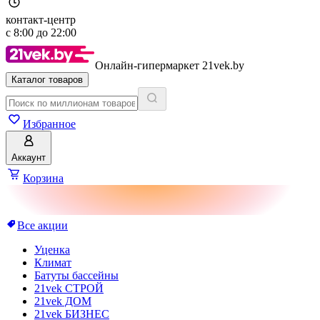
контакт-центр
с
8:00
до
22:00
Онлайн-гипермаркет 21vek.by
Каталог товаров
Избранное
Аккаунт
Корзина
Все акции
Уценка
Климат
Батуты бассейны
21vek СТРОЙ
21vek ДОМ
21vek БИЗНЕС