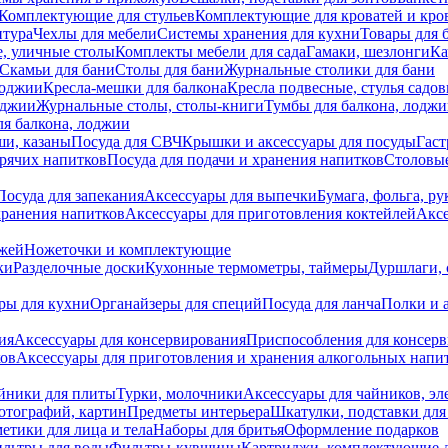
Комплектующие для стульев
Комплектующие для кроватей и кро
итура
Чехлы для мебели
Системы хранения для кухни
Товары для 
, уличные столы
Комплекты мебели для сада
Гамаки, шезлонги
Ка
Скамьи для бани
Столы для бани
Журнальные столики для бани
лоджии
Кресла-мешки для балкона
Кресла подвесные, стулья садо
оджии
Журнальные столы, столы-книги
Тумбы для балкона, лодж
я балкона, лоджии
ши, казаны
Посуда для СВЧ
Крышки и аксессуары для посуды
Гаст
орячих напитков
Посуда для подачи и хранения напитков
Столовы
Посуда для запекания
Аксессуары для выпечки
Бумага, фольга, р
хранения напитков
Аксессуары для приготовления коктейлей
Аксе
ожей
Ножеточки и комплектующие
ки
Разделочные доски
Кухонные термометры, таймеры
Дуршлаги, 
ры для кухни
Органайзеры для специй
Посуда для ланча
Полки и 
ия
Аксессуары для консервирования
Приспособления для консер
ков
Аксессуары для приготовления и хранения алкогольных напи
йники для плиты
Турки, молочники
Аксессуары для чайников, э
отографий, картин
Предметы интерьера
Шкатулки, подставки дл
етики для лица и тела
Наборы для бритья
Оформление подарков
льтры для воды
Фильтры-кувшины
Картриджи, комплектующие д