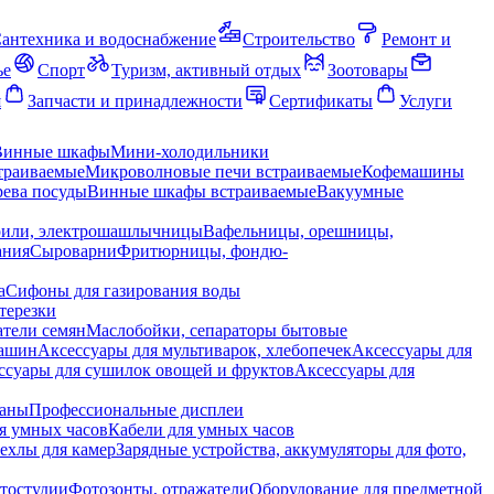
антехника и водоснабжение
Строительство
Ремонт и
ье
Спорт
Туризм, активный отдых
Зоотовары
я
Запчасти и принадлежности
Сертификаты
Услуги
Винные шкафы
Мини-холодильники
траиваемые
Микроволновые печи встраиваемые
Кофемашины
ева посуды
Винные шкафы встраиваемые
Вакуумные
рили, электрошашлычницы
Вафельницы, орешницы,
ания
Сыроварни
Фритюрницы, фондю-
а
Сифоны для газирования воды
терезки
тели семян
Маслобойки, сепараторы бытовые
машин
Аксессуары для мультиварок, хлебопечек
Аксессуары для
ссуары для сушилок овощей и фруктов
Аксессуары для
раны
Профессиональные дисплеи
я умных часов
Кабели для умных часов
ехлы для камер
Зарядные устройства, аккумуляторы для фото,
тостудии
Фотозонты, отражатели
Оборудование для предметной