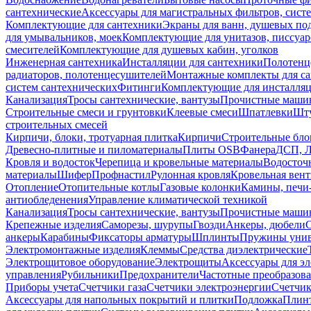
сантехнические
Аксессуары для магистральных фильтров, сист
Комплектующие для сантехники
Экраны для ванн, душевых по
для умывальников, моек
Комплектующие для унитазов, писсуар
смесителей
Комплектующие для душевых кабин, уголков
Инженерная сантехника
Инсталляции для сантехники
Полотенц
радиаторов, полотенцесушителей
Монтажные комплекты для с
систем сантехнических
Фитинги
Комплектующие для инсталля
Канализация
Тросы сантехнические, вантузы
Прочистные маши
Строительные смеси и грунтовки
Клеевые смеси
Шпатлевки
Шту
строительных смесей
Кирпичи, блоки, тротуарная плитка
Кирпичи
Строительные бло
Древесно-плитные и пиломатериалы
Плиты OSB
Фанера
ДСП, 
Кровля и водосток
Черепица и кровельные материалы
Водосточ
материалы
Шифер
Профнастил
Рулонная кровля
Кровельная вен
Отопление
Отопительные котлы
Газовые колонки
Камины, печи
антиобледенения
Управление климатической техникой
Канализация
Тросы сантехнические, вантузы
Прочистные маши
Крепежные изделия
Саморезы, шурупы
Гвозди
Анкеры, дюбели
анкеры
Карабины
Фиксаторы арматуры
Шплинты
Пружины унив
Электромонтажные изделия
Клеммы
Средства диэлектрические
Электрощитовое оборудование
Электрощиты
Аксессуары для э
управления
Рубильники
Предохранители
Частотные преобразов
Приборы учета
Счетчики газа
Счетчики электроэнергии
Счетчи
Аксессуары для напольных покрытий и плитки
Подложка
Плинт