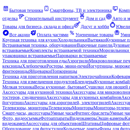
Бытовая техника
Смартфоны, ТВ и электроника
Комп
отделка
Строительный инструмент
Дом и сад
Авто и 
Товары для бизнеса, склада и офиса
Досуг и хобби
Ювели
Все акции
Оплата частями
Уцененные товары
Умны
Крупная техника для кухни
Холодильники
Вытяжки
Кухонные 
Встраиваемая техника, оборудование
Варочные панели
Духовые
встраиваемые
Комплекты встраиваемой техники
Морозильники 
упаковщики встраиваемые
Пароварки встраиваемые
Техника для приготовления еды
Аэрогрили
Микроволновые пе
кексницы
Хлебопечки
Ростеры, мини-печи
Йогуртницы, морож
фритюрницы
Яйцеварки
Попкорницы
Техника для приготовления напитков
Электрочайники
Кофевар
Техника для измельчения продуктов
Блендеры
Кухонные комбай
Мелкая техника
Весы кухонные, бытовые
Сушилки для овощей 
Аксессуары для кухонной техники
Аксессуары для микроволно
тостеров, сэндвичниц
Аксессуары для кухонных комбайнов
Акс
йогуртниц
Аксессуары для аэрогрилей, электрогрилей
Аксессуа
Телевизоры, мониторы
Телевизоры
Мониторы
Мониторы-телеви
Смарт-часы, аксессуары
Умные часы
Фитнес-браслеты
Умные ча
Фото, видеосъемка
Фотоаппараты
Видеокамеры
Экшн-камеры
Ка
видеокамер
Аксессуары для объективов
Штативы
Цифровые фот
Оборудование для фотостудии
Кольцевые лампы
Фоны для фото