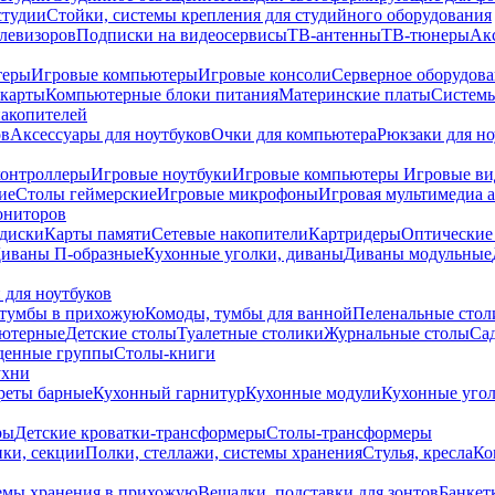
студии
Стойки, системы крепления для студийного оборудования
елевизоров
Подписки на видеосервисы
ТВ-антенны
ТВ-тюнеры
Ак
теры
Игровые компьютеры
Игровые консоли
Серверное оборудов
карты
Компьютерные блоки питания
Материнские платы
Системы
накопителей
ов
Аксессуары для ноутбуков
Очки для компьютера
Рюкзаки для но
контроллеры
Игровые ноутбуки
Игровые компьютеры
Игровые ви
ие
Столы геймерские
Игровые микрофоны
Игровая мультимедиа 
ониторов
диски
Карты памяти
Сетевые накопители
Картридеры
Оптические
иваны П-образные
Кухонные уголки, диваны
Диваны модульные
 для ноутбуков
тумбы в прихожую
Комоды, тумбы для ванной
Пеленальные стол
ьютерные
Детские столы
Туалетные столики
Журнальные столы
Са
денные группы
Столы-книги
ухни
уреты барные
Кухонный гарнитур
Кухонные модули
Кухонные угол
ры
Детские кроватки-трансформеры
Столы-трансформеры
ки, секции
Полки, стеллажи, системы хранения
Стулья, кресла
Ко
емы хранения в прихожую
Вешалки, подставки для зонтов
Банкет