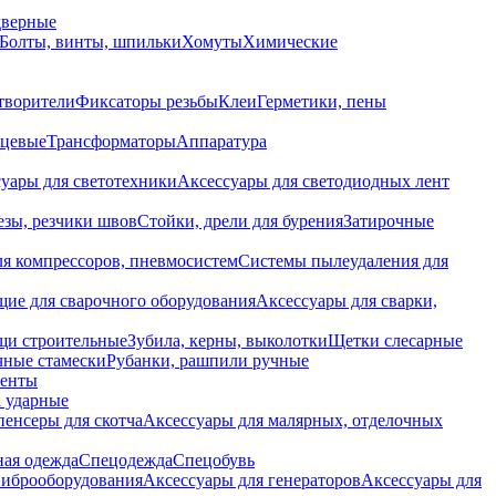
дверные
Болты, винты, шпильки
Хомуты
Химические
творители
Фиксаторы резьбы
Клеи
Герметики, пены
нцевые
Трансформаторы
Аппаратура
уары для светотехники
Аксессуары для светодиодных лент
езы, резчики швов
Стойки, дрели для бурения
Затирочные
ля компрессоров, пневмосистем
Системы пылеудаления для
ие для сварочного оборудования
Аксессуары для сварки,
щи строительные
Зубила, керны, выколотки
Щетки слесарные
чные стамески
Рубанки, рашпили ручные
енты
 ударные
енсеры для скотча
Аксессуары для малярных, отделочных
ная одежда
Спецодежда
Спецобувь
виброоборудования
Аксессуары для генераторов
Аксессуары для