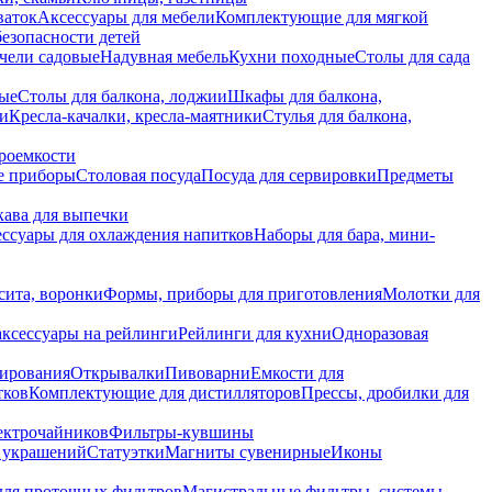
ваток
Аксессуары для мебели
Комплектующие для мягкой
безопасности детей
чели садовые
Надувная мебель
Кухни походные
Столы для сада
вые
Столы для балкона, лоджии
Шкафы для балкона,
ии
Кресла-качалки, кресла-маятники
Стулья для балкона,
роемкости
е приборы
Столовая посуда
Посуда для сервировки
Предметы
укава для выпечки
ссуары для охлаждения напитков
Наборы для бара, мини-
сита, воронки
Формы, приборы для приготовления
Молотки для
аксессуары на рейлинги
Рейлинги для кухни
Одноразовая
вирования
Открывалки
Пивоварни
Емкости для
тков
Комплектующие для дистилляторов
Прессы, дробилки для
лектрочайников
Фильтры-кувшины
я украшений
Статуэтки
Магниты сувенирные
Иконы
ля проточных фильтров
Магистральные фильтры, системы