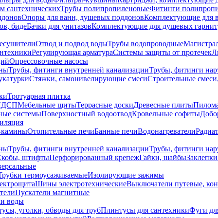
ем сантехнических
Трубы полипропиленовые
Фитинги полипроп
ддонов
Опоры для ванн, душевых поддонов
Комплектующие для 
ов, биде
Бачки для унитазов
Комплектующие для душевых гарнит
есушители
Отвод и подвод воды
Трубы водопроводные
Магистрал
антехники
Регулирующая арматура
Системы защиты от протечек
Л
ций
Опрессовочные насосы
ны
Трубы, фитинги внутренней канализации
Трубы, фитинги на
катурки
Стяжки, самонивелирующие смеси
Строительные смеси,
ки
Тротуарная плитка
ЛДСП
Мебельные щиты
Террасные доски
Древесные плиты
Пилом
ные системы
Поверхностный водоотвод
Кровельные софиты
Добо
тиляция
-камины
Отопительные печи
Банные печи
Водонагреватели
Радиат
ны
Трубы, фитинги внутренней канализации
Трубы, фитинги на
Скобы, штифты
Перфорированный крепеж
Гайки, шайбы
Заклепки
ерсальные
Трубки термоусаживаемые
Изолирующие зажимы
лектрощита
Шины электротехнические
Выключатели путевые, ко
атели
Пускатели магнитные
ки воды
усы, уголки, обводы для труб
Плинтусы для сантехники
Фуги дл