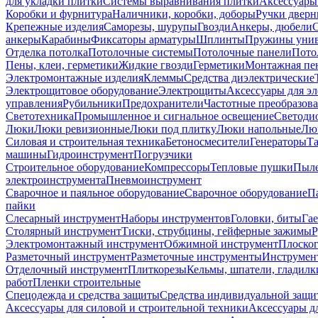
для укладки плитки
Системы выравнивания плитки
Аксессуары
Коробки и фурнитура
Наличники, коробки, доборы
Ручки дверн
Крепежные изделия
Саморезы, шурупы
Гвозди
Анкеры, дюбели
анкеры
Карабины
Фиксаторы арматуры
Шплинты
Пружины унив
Отделка потолка
Потолочные системы
Потолочные панели
Пото
Пены, клеи, герметики
Жидкие гвозди
Герметики
Монтажная пе
Электромонтажные изделия
Клеммы
Средства диэлектрические
Электрощитовое оборудование
Электрощиты
Аксессуары для э
управления
Рубильники
Предохранители
Частотные преобразов
Светотехника
Промышленное и сигнальное освещение
Светоди
Люки
Люки ревизионные
Люки под плитку
Люки напольные
Люк
Силовая и строительная техника
Бетоносмесители
Генераторы
Та
машины
Гидроинструмент
Погрузчики
Строительное оборудование
Компрессоры
Тепловые пушки
Пыле
электроинструмента
Пневмоинструмент
Сварочное и паяльное оборудование
Сварочное оборудование
П
пайки
Слесарный инструмент
Наборы инструментов
Головки, биты
Га
Столярный инструмент
Тиски, струбцины, гейферные зажимы
Р
Электромонтажный инструмент
Обжимной инструмент
Плоског
Разметочный инструмент
Разметочные инструменты
Инструмент
Отделочный инструмент
Плиткорезы
Кельмы, шпатели, гладилк
работ
Пленки строительные
Спецодежда и средства защиты
Средства индивидуальной защ
Аксессуары для силовой и строительной техники
Аксессуары дл