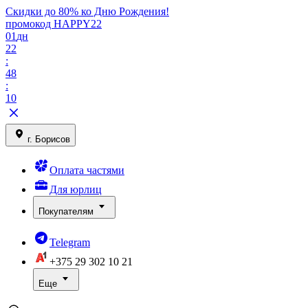
Скидки до 80% ко Дню Рождения!
промокод HAPPY22
01
дн
22
:
48
:
10
г. Борисов
Оплата частями
Для юрлиц
Покупателям
Telegram
+375 29
302 10 21
Еще