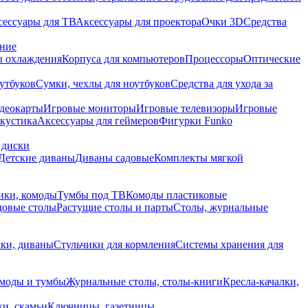
сессуары для ТВ
Аксессуары для проектора
Очки 3D
Средства
ание
 охлаждения
Корпуса для компьютеров
Процессоры
Оптические
утбуков
Сумки, чехлы для ноутбуков
Средства для ухода за
деокарты
Игровые мониторы
Игровые телевизоры
Игровые
акустика
Аксессуары для геймеров
Фигурки Funko
 диски
Детские диваны
Диваны садовые
Комплекты мягкой
ики, комоды
Тумбы под ТВ
Комоды пластиковые
довые столы
Растущие столы и парты
Столы, журнальные
ки, диваны
Стульчики для кормления
Системы хранения для
моды и тумбы
Журнальные столы, столы-книги
Кресла-качалки,
ки, скамьи
Ключницы, газетницы