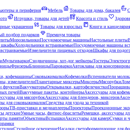
ьютеры и периферия
Мебель
Товары для дома, бакалея
С
мото
Игрушки, товары для детей
Красота и стиль
Здоров
рные украшения
Товары для взрослых
Книги и канцеляри
й подбор подарков
Премиум товары
плиты
Морозильники
Посудомоечные машины
Настольные плиты
 шкафы
Холодильники встраиваемые
Посудомоечные машины вс
встраиваемые
Измельчители пищевых отходов
Шкафы для подогр
чи
Мультиварки
Сэндвичницы, хот-дог мейкеры
Тостеры
Электрог
еницы
Фризеры
Блинницы
Пароварки
Автоклавы для консервиров
ки, кофемашины
Соковыжималки
Кофемолки
Вспениватели молок
ны, измельчители
Планетарные миксеры
Миксеры
Мясорубки
Лом
и фруктов
Вакууматоры
Открывалки, картофелечистки
Проращива
вых печей
Вакуумные пакеты, контейнеры
Аксессуары для кофе
ессуары для мясорубок
Аксессуары для блендеров, миксеров
Аксе
ры для соковыжималок
Средства для ухода за техникой
зоры
ТВ-приставки и медиаплееры
Проекторы
Проекционные эк
сы детские
Умные часы, фитнес-браслеты
Ремешки, аксессуары дл
рты памяти
Объективы
Вспышки
Аксессуары для камер
Сумки и ч
орамки
студии
Студийное освещение
Насадки светоформирующие для фо