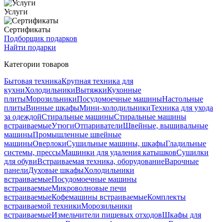
Услуги
Сертификаты
Подборщик подарков
Найти подарки
Категории товаров
Бытовая техника
Крупная техника для
кухни
Холодильники
Вытяжки
Кухонные
плиты
Морозильники
Посудомоечные машины
Настольные
плиты
Винные шкафы
Мини-холодильники
Техника для ухода
за одеждой
Стиральные машины
Стиральные машины
встраиваемые
Утюги
Отпариватели
Швейные, вышивальные
машины
Промышленные швейные
машины
Оверлоки
Сушильные машины, шкафы
Гладильные
системы, прессы
Машинки для удаления катышков
Сушилки
для обуви
Встраиваемая техника, оборудование
Варочные
панели
Духовые шкафы
Холодильники
встраиваемые
Посудомоечные машины
встраиваемые
Микроволновые печи
встраиваемые
Кофемашины встраиваемые
Комплекты
встраиваемой техники
Морозильники
встраиваемые
Измельчители пищевых отходов
Шкафы для