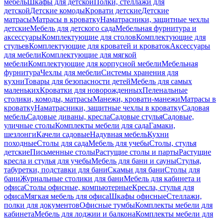
мебель
Шкафы для детской
Полки, стеллажи для
детской
Детские комоды
Кровати детские
Детские
матрасы
Матрасы в кроватку
Наматрасники, защитные чехлы
детские
Мебель для детского сада
Мебельная фурнитура и
аксессуары
Комплектующие для столов
Комплектующие для
стульев
Комплектующие для кроватей и кроваток
Аксессуары
для мебели
Комплектующие для мягкой
мебели
Комплектующие для корпусной мебели
Мебельная
фурнитура
Чехлы для мебели
Системы хранения для
кухни
Товары для безопасности детей
Мебель для самых
маленьких
Кроватки для новорожденных
Пеленальные
столики, комоды, матрасы
Манежи, кровати-манежи
Матрасы в
кроватку
Наматрасники, защитные чехлы в кроватку
Садовая
мебель
Садовые диваны, кресла
Садовые стулья
Садовые,
уличные столы
Комплекты мебели для сада
Гамаки,
шезлонги
Качели садовые
Надувная мебель
Кухни
походные
Столы для сада
Мебель для учебы
Столы, стулья
детские
Письменные столы
Растущие столы и парты
Растущие
кресла и стулья для учебы
Мебель для бани и сауны
Стулья,
табуретки, подставки для бани
Скамьи для бани
Столы для
бани
Журнальные столики для бани
Мебель для кабинета и
офиса
Столы офисные, компьютерные
Кресла, стулья для
офиса
Мягкая мебель для офиса
Шкафы офисные
Стеллажи,
полки для документов
Офисные тумбы
Комплекты мебели для
кабинета
Мебель для лоджии и балкона
Комплекты мебели для