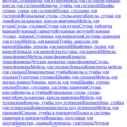
модули
Столешницы для кухни
Мебель для гостиной
Диваны,
кресла для гостиной
Комоды, тумбы для гостиной
Шкафы,
стенки, горки для гостиной
Полки, стеллажи для
гостиной
Журнальные столы, столы-книги
Кресла, стулья для
дома
Кресла-качалки, кресла-маятники
Мебель для
кухни
Столы, столики
Стулья для кухни
Стулья, табуреты
барные
Кухонный гарнитур
Кухонные модули
Кухонные
уголки, диваны
Стульчики для кормления
Системы хранения
для кухни
Мебель для ванной
Тумбы, консоли для
ванной
Шкафы, пеналы для ванной
Шкафчики, полки для
ванной
Зеркала для ванной
Аксессуары для ванной
Мебель-
трансформер
Мебель-трансформер
Кровати-
трансформеры
Детские кроватки-трансформеры
Столы-
трансформеры
Мебель для спальни
Зеркала
Комплекты мебели
для спальни
Прикроватные тумбы
Комоды и тумбы для
спальни
Туалетные столики
Шкафы для спальни
Мебель для
жилых комнат
Диваны, кресла для дома
Шкафы, стенки,
секции
Полки, стеллажи, системы хранения
Стулья,
кресла
Комоды и тумбы
Журнальные столы, столы-
книги
Кресла-качалки, кресла-маятники
Мебель для
телевизора
Комоды, тумбы под телевизор
Кронштейны, стойки
для телевизора
Каминокомплекты под телевизор
Мебель для
прихожей
Секции, тумбы в прихожую
Полки и системы
хранения в прихожую
Вешалки, подставки для
зонтов
Банкетки, скамьи
Ключницы, газетницы
Детская