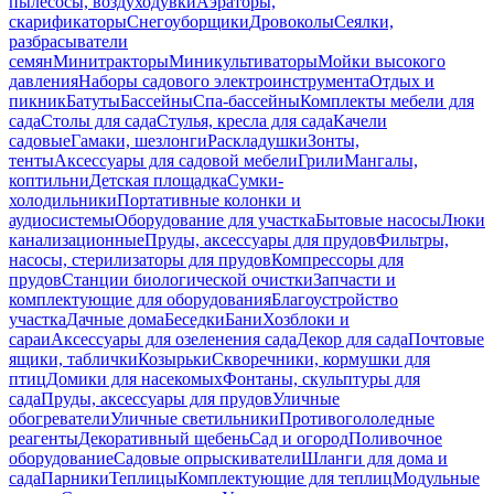
пылесосы, воздуходувки
Аэраторы,
скарификаторы
Снегоуборщики
Дровоколы
Сеялки,
разбрасыватели
семян
Минитракторы
Миникультиваторы
Мойки высокого
давления
Наборы садового электроинструмента
Отдых и
пикник
Батуты
Бассейны
Спа-бассейны
Комплекты мебели для
сада
Столы для сада
Стулья, кресла для сада
Качели
садовые
Гамаки, шезлонги
Раскладушки
Зонты,
тенты
Аксессуары для садовой мебели
Грили
Мангалы,
коптильни
Детская площадка
Сумки-
холодильники
Портативные колонки и
аудиосистемы
Оборудование для участка
Бытовые насосы
Люки
канализационные
Пруды, аксессуары для прудов
Фильтры,
насосы, стерилизаторы для прудов
Компрессоры для
прудов
Станции биологической очистки
Запчасти и
комплектующие для оборудования
Благоустройство
участка
Дачные дома
Беседки
Бани
Хозблоки и
сараи
Аксессуары для озеленения сада
Декор для сада
Почтовые
ящики, таблички
Козырьки
Скворечники, кормушки для
птиц
Домики для насекомых
Фонтаны, скульптуры для
сада
Пруды, аксессуары для прудов
Уличные
обогреватели
Уличные светильники
Противогололедные
реагенты
Декоративный щебень
Сад и огород
Поливочное
оборудование
Садовые опрыскиватели
Шланги для дома и
сада
Парники
Теплицы
Комплектующие для теплиц
Модульные