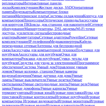
репликаторы
Интерактивные панели,
доски
Комплектующие
Жесткие диски, SSD
Оперативная
память
Видеокарты
Компьютерные блоки
питания
Материнские платы
Системы охлаждения
Корпуса для
компьютеров
Процессоры
Оптические приводы
Аксессуары
для корпусов ПК
Боксы, док-станции для накопителей
Сетевое
оборудование
Маршрутизаторы, DSL-модемы
Wi-Fi точки
доступа, усилители сигнала
Беспроводные
адаптеры
Коммутаторы
Сетевые адаптеры
Powerline
Сетевые
комплектующие
IP-телефония
Медиаконвертеры
Кабели,
переходники сетевые
Антенны для беспроводной
связи
Аксессуары для компьютерной техники
Подставки для
ноутбуков
Аксессуары для ноутбуков
Очки для
компьютера
Рюкзаки для ноутбуков
Сумки, чехлы для
ноутбуков
Средства для ухода за электроникой
Программное
обеспечение
Система Умный дом
Управление умным
домом
Умные колонки, станции
Умные камеры
видеонаблюдения
Умные датчики для дома
Умные
лампы
Умные выключатели
Умные розетки
Умные
светильники
Умные светодиодные ленты
Умные реле
Умные
замки
Умные домофоны
Умные карнизы
Умные
терморегуляторы
Игровая зона
Игровые приставки
Игры для
приставок
Игровые контроллеры
Игровые ноутбуки
Игровые
компьютеры
Игровые видеокарты
Игровые мониторы
Игровые
телевизоры
Игровые мыши
Игровые клавиатуры
Игровые