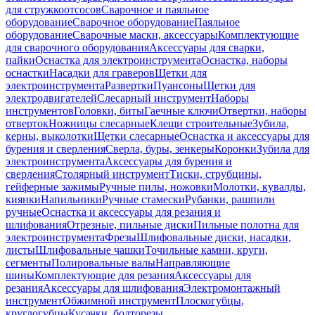
для стружкоотсосов
Сварочное и паяльное
оборудование
Сварочное оборудование
Паяльное
оборудование
Сварочные маски, аксессуары
Комплектующие
для сварочного оборудования
Аксессуары для сварки,
пайки
Оснастка для электроинструмента
Оснастка, наборы
оснастки
Насадки для граверов
Щетки для
электроинструмента
Развертки
Пуансоны
Щетки для
электродвигателей
Слесарный инструмент
Наборы
инструментов
Головки, биты
Гаечные ключи
Отвертки, наборы
отверток
Ножницы слесарные
Клещи строительные
Зубила,
керны, выколотки
Щетки слесарные
Оснастка и аксессуары для
бурения и сверления
Сверла, буры, зенкеры
Коронки
Зубила для
электроинструмента
Аксессуары для бурения и
сверления
Столярный инструмент
Тиски, струбцины,
гейферные зажимы
Ручные пилы, ножовки
Молотки, кувалды,
киянки
Напильники
Ручные стамески
Рубанки, рашпили
ручные
Оснастка и аксессуары для резания и
шлифования
Отрезные, пильные диски
Пильные полотна для
электроинструмента
Фрезы
Шлифовальные диски, насадки,
листы
Шлифовальные чашки
Точильные камни, круги,
сегменты
Полировальные валы
Направляющие
шины
Комплектующие для резания
Аксессуары для
резания
Аксессуары для шлифования
Электромонтажный
инструмент
Обжимной инструмент
Плоскогубцы,
круглогубцы
Кусачки, болторезы,