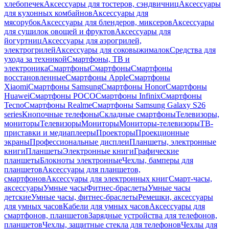
хлебопечек
Аксессуары для тостеров, сэндвичниц
Аксессуары
для кухонных комбайнов
Аксессуары для
мясорубок
Аксессуары для блендеров, миксеров
Аксессуары
для сушилок овощей и фруктов
Аксессуары для
йогуртниц
Аксессуары для аэрогрилей,
электрогрилей
Аксессуары для соковыжималок
Средства для
ухода за техникой
Смартфоны, ТВ и
электроника
Смартфоны
Смартфоны
Смартфоны
восстановленные
Смартфоны Apple
Смартфоны
Xiaomi
Смартфоны Samsung
Смартфоны Honor
Смартфоны
Huawei
Смартфоны POCO
Смартфоны Infinix
Смартфоны
Tecno
Смартфоны Realme
Смартфоны Samsung Galaxy S26
series
Кнопочные телефоны
Складные смартфоны
Телевизоры,
мониторы
Телевизоры
Мониторы
Мониторы-телевизоры
ТВ-
приставки и медиаплееры
Проекторы
Проекционные
экраны
Профессиональные дисплеи
Планшеты, электронные
книги
Планшеты
Электронные книги
Графические
планшеты
Блокноты электронные
Чехлы, бамперы для
планшетов
Аксессуары для планшетов,
смартфонов
Аксессуары для электронных книг
Смарт-часы,
аксессуары
Умные часы
Фитнес-браслеты
Умные часы
детские
Умные часы, фитнес-браслеты
Ремешки, аксессуары
для умных часов
Кабели для умных часов
Аксессуары для
смартфонов, планшетов
Зарядные устройства для телефонов,
планшетов
Чехлы, защитные стекла для телефонов
Чехлы для