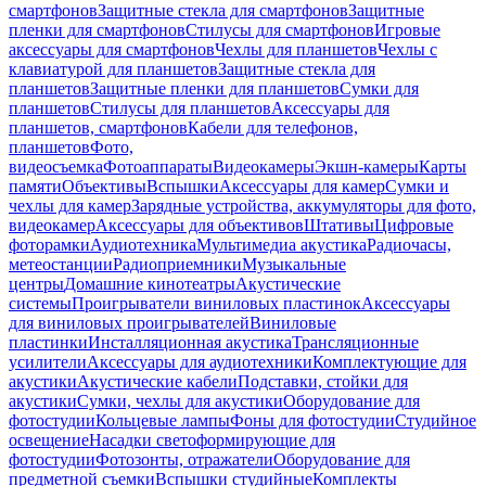
смартфонов
Защитные стекла для смартфонов
Защитные
пленки для смартфонов
Стилусы для смартфонов
Игровые
аксессуары для смартфонов
Чехлы для планшетов
Чехлы с
клавиатурой для планшетов
Защитные стекла для
планшетов
Защитные пленки для планшетов
Сумки для
планшетов
Стилусы для планшетов
Аксессуары для
планшетов, смартфонов
Кабели для телефонов,
планшетов
Фото,
видеосъемка
Фотоаппараты
Видеокамеры
Экшн-камеры
Карты
памяти
Объективы
Вспышки
Аксессуары для камер
Сумки и
чехлы для камер
Зарядные устройства, аккумуляторы для фото,
видеокамер
Аксессуары для объективов
Штативы
Цифровые
фоторамки
Аудиотехника
Мультимедиа акустика
Радиочасы,
метеостанции
Радиоприемники
Музыкальные
центры
Домашние кинотеатры
Акустические
системы
Проигрыватели виниловых пластинок
Аксессуары
для виниловых проигрывателей
Виниловые
пластинки
Инсталляционная акустика
Трансляционные
усилители
Аксессуары для аудиотехники
Комплектующие для
акустики
Акустические кабели
Подставки, стойки для
акустики
Сумки, чехлы для акустики
Оборудование для
фотостудии
Кольцевые лампы
Фоны для фотостудии
Студийное
освещение
Насадки светоформирующие для
фотостудии
Фотозонты, отражатели
Оборудование для
предметной съемки
Вспышки студийные
Комплекты