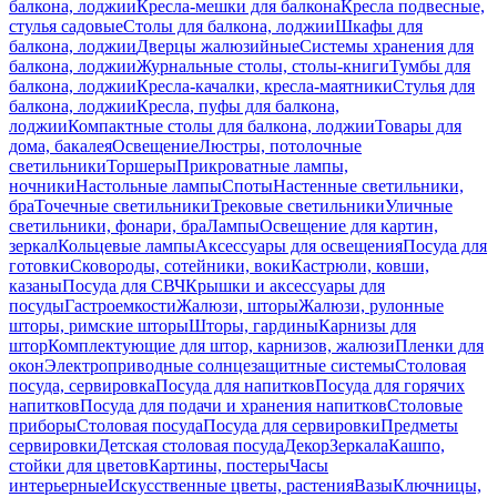
балкона, лоджии
Кресла-мешки для балкона
Кресла подвесные,
стулья садовые
Столы для балкона, лоджии
Шкафы для
балкона, лоджии
Дверцы жалюзийные
Системы хранения для
балкона, лоджии
Журнальные столы, столы-книги
Тумбы для
балкона, лоджии
Кресла-качалки, кресла-маятники
Стулья для
балкона, лоджии
Кресла, пуфы для балкона,
лоджии
Компактные столы для балкона, лоджии
Товары для
дома, бакалея
Освещение
Люстры, потолочные
светильники
Торшеры
Прикроватные лампы,
ночники
Настольные лампы
Споты
Настенные светильники,
бра
Точечные светильники
Трековые светильники
Уличные
светильники, фонари, бра
Лампы
Освещение для картин,
зеркал
Кольцевые лампы
Аксессуары для освещения
Посуда для
готовки
Сковороды, сотейники, воки
Кастрюли, ковши,
казаны
Посуда для СВЧ
Крышки и аксессуары для
посуды
Гастроемкости
Жалюзи, шторы
Жалюзи, рулонные
шторы, римские шторы
Шторы, гардины
Карнизы для
штор
Комплектующие для штор, карнизов, жалюзи
Пленки для
окон
Электроприводные солнцезащитные системы
Столовая
посуда, сервировка
Посуда для напитков
Посуда для горячих
напитков
Посуда для подачи и хранения напитков
Столовые
приборы
Столовая посуда
Посуда для сервировки
Предметы
сервировки
Детская столовая посуда
Декор
Зеркала
Кашпо,
стойки для цветов
Картины, постеры
Часы
интерьерные
Искусственные цветы, растения
Вазы
Ключницы,