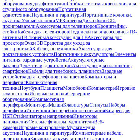
оборудования для фотостудии
Стойки, системы крепления для
студийного оборудования
Портативная
аудиотехника
Наушники и гарнитуры
Портативные колонки,
акустика
Умные колонки
MP3-плееры
Диктофоны
CD-
проигрыватели
Аксессуары для телевизоров
Кронштейны,
стойки
Кабели для телевизоров
Подписки на видеосервисы
ТВ-
антенны
ТВ-тюнеры
Аксессуары для ТВ
Аксессуары для
проектора
Очки 3D
Средства для ухода за
электроникой
Кабели, переходники
Аксессуары для
портативных устройств
Портативные аккумуляторы
Элементы
питания, зарядные устройства
Аккумуляторные
батареи
Держатели, док-станции
Аксессуары для планшетов,
смартфонов
Кабели для телефонов, планшетов
Зарядные
устройства для телефонов, планшетов
Компьютеры и
периферия
Компьютерная
техника
Ноутбуки
Планшеты
Моноблоки
Компьютеры
Игровые
компьютеры
Игровые консоли
Серверное
оборудование
Компьютерная
периферия
Мониторы
Мыши
Клавиатуры
Стилусы
Наборы
периферии
Источники бесперебойного питания
Батареи для
ИБП
Стабилизаторы напряжения
Инверторы
напряжения
Сетевые фильтры, удлинители
Веб-
камеры
Игровые контроллеры
Мультимедиа
акустика
Наушники и гарнитуры
Компьютерные кабели,
переходники
Зарядные, аккумуляторы
Док-станции,