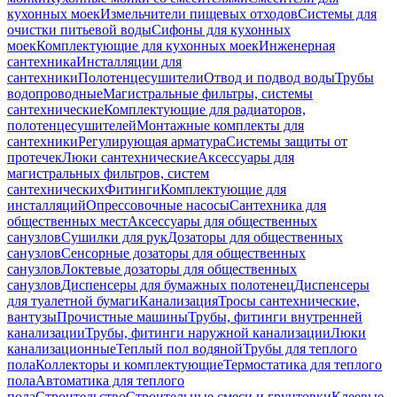
кухонных моек
Измельчители пищевых отходов
Системы для
очистки питьевой воды
Сифоны для кухонных
моек
Комплектующие для кухонных моек
Инженерная
сантехника
Инсталляции для
сантехники
Полотенцесушители
Отвод и подвод воды
Трубы
водопроводные
Магистральные фильтры, системы
сантехнические
Комплектующие для радиаторов,
полотенцесушителей
Монтажные комплекты для
сантехники
Регулирующая арматура
Системы защиты от
протечек
Люки сантехнические
Аксессуары для
магистральных фильтров, систем
сантехнических
Фитинги
Комплектующие для
инсталляций
Опрессовочные насосы
Сантехника для
общественных мест
Аксессуары для общественных
санузлов
Сушилки для рук
Дозаторы для общественных
санузлов
Сенсорные дозаторы для общественных
санузлов
Локтевые дозаторы для общественных
санузлов
Диспенсеры для бумажных полотенец
Диспенсеры
для туалетной бумаги
Канализация
Тросы сантехнические,
вантузы
Прочистные машины
Трубы, фитинги внутренней
канализации
Трубы, фитинги наружной канализации
Люки
канализационные
Теплый пол водяной
Трубы для теплого
пола
Коллекторы и комплектующие
Термостатика для теплого
пола
Автоматика для теплого
пола
Строительство
Строительные смеси и грунтовки
Клеевые