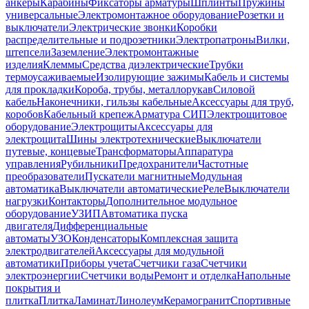
анкеры
Карабины
Фиксаторы арматуры
Шплинты
Пружины
универсальные
Электромонтажное оборудование
Розетки и
выключатели
Электрические звонки
Коробки
распределительные и подрозетники
Электропатроны
Вилки,
штепсели
Заземление
Электромонтажные
изделия
Клеммы
Средства диэлектрические
Трубки
термоусаживаемые
Изолирующие зажимы
Кабель и системы
для прокладки
Короба, трубы, металлорукав
Силовой
кабель
Наконечники, гильзы кабельные
Аксессуары для труб,
коробов
Кабельный крепеж
Арматура СИП
Электрощитовое
оборудование
Электрощиты
Аксессуары для
электрощита
Шины электротехнические
Выключатели
путевые, концевые
Трансформаторы
Аппаратура
управления
Рубильники
Предохранители
Частотные
преобразователи
Пускатели магнитные
Модульная
автоматика
Выключатели автоматические
Реле
Выключатели
нагрузки
Контакторы
Дополнительное модульное
оборудование
УЗИП
Автоматика пуска
двигателя
Дифференциальные
автоматы
УЗО
Конденсаторы
Комплексная защита
электродвигателей
Аксессуары для модульной
автоматики
Приборы учета
Счетчики газа
Счетчики
электроэнергии
Счетчики воды
Ремонт и отделка
Напольные
покрытия и
плитка
Плитка
Ламинат
Линолеум
Керамогранит
Спортивные