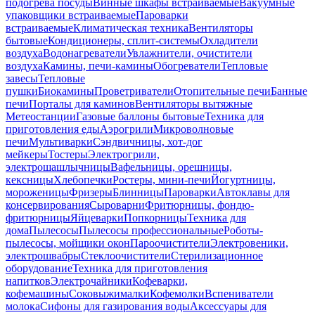
подогрева посуды
Винные шкафы встраиваемые
Вакуумные
упаковщики встраиваемые
Пароварки
встраиваемые
Климатическая техника
Вентиляторы
бытовые
Кондиционеры, сплит-системы
Охладители
воздуха
Водонагреватели
Увлажнители, очистители
воздуха
Камины, печи-камины
Обогреватели
Тепловые
завесы
Тепловые
пушки
Биокамины
Проветриватели
Отопительные печи
Банные
печи
Порталы для каминов
Вентиляторы вытяжные
Метеостанции
Газовые баллоны бытовые
Техника для
приготовления еды
Аэрогрили
Микроволновые
печи
Мультиварки
Сэндвичницы, хот-дог
мейкеры
Тостеры
Электрогрили,
электрошашлычницы
Вафельницы, орешницы,
кексницы
Хлебопечки
Ростеры, мини-печи
Йогуртницы,
мороженицы
Фризеры
Блинницы
Пароварки
Автоклавы для
консервирования
Сыроварни
Фритюрницы, фондю-
фритюрницы
Яйцеварки
Попкорницы
Техника для
дома
Пылесосы
Пылесосы профессиональные
Роботы-
пылесосы, мойщики окон
Пароочистители
Электровеники,
электрошвабры
Стеклоочистители
Стерилизационное
оборудование
Техника для приготовления
напитков
Электрочайники
Кофеварки,
кофемашины
Соковыжималки
Кофемолки
Вспениватели
молока
Сифоны для газирования воды
Аксессуары для