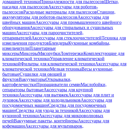
домашней техники
Принадлежности для пылесосов
Щетки,
насадки для пылесосов
Аксессуары для роботов-
пылесосов
Расходные материалы для пылесосов
Станции,
аккумуляторы для роботов-пылесосов
Аксессуары для
швейных машин
Аксессуары для промышленного швейного
оборудования
Аксессуары для стиральных и сушильных
машин
Аксессуары для пароочистителей,
отпаривателей
Аксессуары для стеклоочистителей
Техника для
измельчения продуктов
Блендеры
Кухонные комбайны,
измельчители
Планетарные
миксеры
Миксеры
Мясорубки
Ломтерезки
Комплектующие для
климатической техники
Управление климатической
техникой
Фильтры для климатической техники
Аксессуары для
климатической техники
Мелкая техника
Весы кухонные,
бытовые
Сушилки для овощей и
фруктов
Вакууматоры
Открывалки,
картофелечистки
Проращиватели семян
Маслобойки,
сепараторы бытовые
Аксессуары для крупной
техники
Аксессуары для вытяжек
Аксессуары для плит и
духовок
Аксессуары для холодильников
Аксессуары для
посудомоечных машин
Средства для посудомоечных
машин
Средства для ухода за техникой
Аксессуары для
кухонной техники
Аксессуары для микроволновых
печей
Вакуумные пакеты, контейнеры
Аксессуары для
кофемашин
Аксессуары для мультиварок,