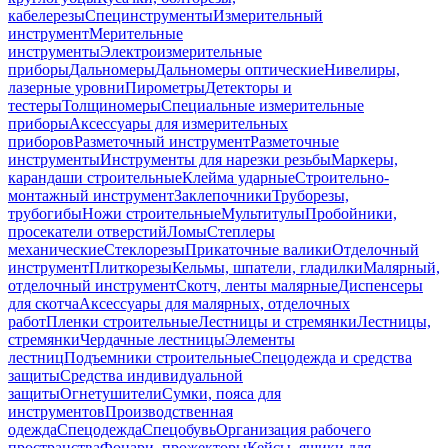
кабелерезы
Специнструменты
Измерительный
инструмент
Мерительные
инструменты
Электроизмерительные
приборы
Дальномеры
Дальномеры оптические
Нивелиры,
лазерные уровни
Пирометры
Детекторы и
тестеры
Толщиномеры
Специальные измерительные
приборы
Аксессуары для измерительных
приборов
Разметочный инструмент
Разметочные
инструменты
Инструменты для нарезки резьбы
Маркеры,
карандаши строительные
Клейма ударные
Строительно-
монтажный инструмент
Заклепочники
Труборезы,
трубогибы
Ножи строительные
Мультитулы
Пробойники,
просекатели отверстий
Ломы
Степлеры
механические
Стеклорезы
Прикаточные валики
Отделочный
инструмент
Плиткорезы
Кельмы, шпатели, гладилки
Малярный,
отделочный инструмент
Скотч, ленты малярные
Диспенсеры
для скотча
Аксессуары для малярных, отделочных
работ
Пленки строительные
Лестницы и стремянки
Лестницы,
стремянки
Чердачные лестницы
Элементы
лестниц
Подъемники строительные
Спецодежда и средства
защиты
Средства индивидуальной
защиты
Огнетушители
Сумки, пояса для
инструментов
Производственная
одежда
Спецодежда
Спецобувь
Организация рабочего
пространства
Фонари, прожекторы
Кейсы, ящики для