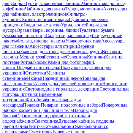
для уборки
Турки, заварочные чайники
Чайники заварочные,
кофейники
Чайники для плиты
Турки, молочники
Аксессуары
для чайников, электрочайников
Фильтры-
кувшины
Хозяйственные товары
Сушилки для белья,
прищепки
Гладильные доски
Урны, контейнеры для
мусора
Органайзеры, корзины, ящики
Туалетная бумага,
бумажные полотенца
Салфетки, мочалки, губки, мусорные
пакеты
Фольга, пленка, пакеты
Упаковочная тара
Аксессуары
для глажения
Аксессуары для стирки
Веревки,
шпагаты
Емкости, дозаторы для моющих средств
Вешалки-
плечики
Мешки хозяйственные
Сувениры
Копилки
Картины,
постеры
Фотоальбомы
Рамки для фотографий,
картин
Предметы интерьера
Шкатулки, подставки для
украшений
Статуэтки
Магниты
сувенирные
Иконы
Праздничный декор
Товары для
праздника
Елки
Аксессуары для елей новогодних
Новогодние
украшения
Светодиодные гирлянды, декорации
Светодиодные
фигуры, игрушки
Временные
татуировки
Фотобутафория
Товары для
маскарада
Подарки
Подарки, подарочные наборы
Подарочные
наборы косметики для лица и тела
Наборы для
бритья
Оформление подарков
Сантехника и
водоснабжение
Сантехника
Душевые кабины, поддоны,
двери
Ванны
Унитазы
Умывальники
Умывальники со
смесителями
Смесители
Душевые панели,