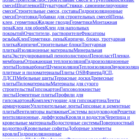
смеси
Шпатлевки
Штукатурки
Стяжки, самонивелирующие
смеси
Строительные смеси, составы
Гидроизоляционные
смеси
Грунтовки
Добавки для строительных смесей
Пены,
клеи, герметики
Жидкие гвозди
Герметики
Монтажная
пена
Клеи для обоев
Клеи для напольных
покрытий
Очистители, растворители
Фиксаторы
резьбы
Клеи
Герметики, пены
Кирпичи, блоки, тротуарная
плитка
Кирпичи
Строительные блоки
Тротуарная
плитка
Изоляционные материалы
Минеральная
вата
Экструдированный пенополистирол
Пенопласт
Пленки,
мембраны
Отражающая теплоизоляция
Гидроизоляционные
ленты
Поликарбонат
Шумоизоляция
Теплоизоляция
Звукоизоляц
плитные и пиломатериалы
Плиты OSB
Фанера
ДСП,
ЛДСП
Мебельные щиты
Террасные доски
Древесные
плиты
Пиломатериалы
Материалы для сухого
строительства
Гипсокартон
Гипсоволокнистые
листы
Цементные плиты
Профили для
гипсокартона
Комплектующие для гипсокартона
Ленты
армирующие
Уплотнительные ленты
Гипсовые и цементные
плиты
Вентиляторы вытяжные
Системы воздуховодов
Решетки
вентиляционные, диффузоры
Кровля и водосток
Черепица и
кровельные материалы
Водосточные системы
Поверхностный
водоотвод
Кровельные софиты
Доборные элементы
кровли
Гидроизоляционные