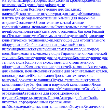
материалы
Шифер
Профнастил
Рулонная кровля
Кровельная
вентиляция
Отделка фасада
Фасадные
панели
Сайдинг
Комплектующие для фасадных
панелей
Декоративные штукатурки для фасада
Клинкерная
плитка для фасада
Декоративный камень для наружной
отделки
Отопление
Отопительные котлы
Газовые
колонки
Камины, печи-камины
Отопительные печи
Банные
печи
Водонагреватели
Радиаторы отопления, батареи
Теплый
пол
Теплые плинтусы
Системы антиобледенения
Управление
климатической техникой
Комплектующие для отопительного
оборудования
Стабилизаторы напряжения
Насосы
циркуляционные
Регулирующая арматура
Отвод и подвод
воды
Дымоходы и комплектующие
Управление климатической
техникой
Комплектующие для радиаторов
Комплектующие для
теплого пола
Топливо и аксессуары для отопительного
оборудования
Комплектующие для печей, каминов
Аксессуары
для каминов, печей
Комплектующие для отопительных котлов,
водонагревателей
Канализация
Тросы сантехнические,
вантузы
Прочистные машины
Трубы, фитинги внутренней
канализации
Трубы, фитинги наружной канализации
Люки
канализационные
Металлопрокат
Металлопрокат
Сваи
Заборы,
ограждения
Автоматика для ворот
Крепежные
изделия
Саморезы, шурупы
Гвозди
Анкеры, дюбели
Скобы,
штифты
Перфорированный крепеж
Гайки,
шайбы
Заклепки
Болты, винты, шпильки
Хомуты
Химические