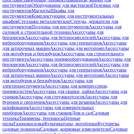
инструментов
Оборудование для мастерской
Тележки для
инструментов
Магниты
Шкафы для
инструментов
Комплектующие для инструментальных
шкафов
Стеллажи металлические
Стенды, держатели для
инструментов
Поддоны для инструментов
Аксессуары для
силовой и строительной техники
Аксессуары для
бензорезов
Аксессуары для бетоносмесителей
Аксессуары для
виброоборудования
Аксессуары для генераторов
Аксессуары
для затирочных машин
Аксессуары для мотопомп
Аксессуары
для мотобуров и бензобуров
Аксессуары для строительного
инструмента
Аксессуары пневмооборудования
Аксессуары для
бензорезов
Аксессуары для бетоносмесителей
Аксессуары для
виброоборудования
Аксессуары для генераторов
Аксессуары
для затирочных машин
Аксессуары для мотопомп
Аксессуары
для мотобуров и бензобуров
Аксессуары для
электроинструмента
Аксессуары для компрессоров,
пневмосистем
Аксессуары для сварки, пайки
Аксессуары для
станков
Аксессуары для стружкоотсосов
Аксессуары для
бурения и сверления
Аксессуары для резания
Аксессуары для
шлифования
Аксессуары для измерительных
приборов
Аксессуары для станков
Дом и сад
Садовая
техника
Триммеры, бензокосы
Цепные
пилы
Газонокосилки
Культиваторы, мотоблоки
Кусторезы,
садовые ножницы
Садовые, кормовые измельчители
Садовые