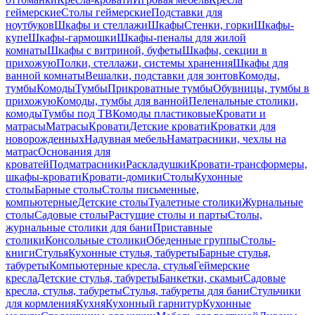
геймерские
Столы геймерские
Подставки для
ноутбуков
Шкафы и стеллажи
Шкафы
Стенки, горки
Шкафы-
купе
Шкафы-гармошки
Шкафы-пеналы для жилой
комнаты
Шкафы с витриной, буфеты
Шкафы, секции в
прихожую
Полки, стеллажи, системы хранения
Шкафы для
ванной комнаты
Вешалки, подставки для зонтов
Комоды,
тумбы
Комоды
Тумбы
Прикроватные тумбы
Обувницы, тумбы в
прихожую
Комоды, тумбы для ванной
Пеленальные столики,
комоды
Тумбы под ТВ
Комоды пластиковые
Кровати и
матрасы
Матрасы
Кровати
Детские кровати
Кроватки для
новорожденных
Надувная мебель
Наматрасники, чехлы на
матрас
Основания для
кроватей
Подматрасники
Раскладушки
Кровати-трансформеры,
шкафы-кровати
Кровати-домики
Столы
Кухонные
столы
Барные столы
Столы письменные,
компьютерные
Детские столы
Туалетные столики
Журнальные
столы
Садовые столы
Растущие столы и парты
Столы,
журнальные столики для бани
Приставные
столики
Консольные столики
Обеденные группы
Столы-
книги
Стулья
Кухонные стулья, табуреты
Барные стулья,
табуреты
Компьютерные кресла, стулья
Геймерские
кресла
Детские стулья, табуреты
Банкетки, скамьи
Садовые
кресла, стулья, табуреты
Стулья, табуреты для бани
Стульчики
для кормления
Кухня
Кухонный гарнитур
Кухонные