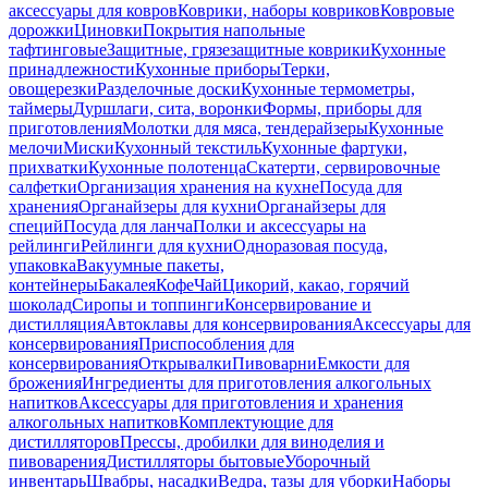
аксессуары для ковров
Коврики, наборы ковриков
Ковровые
дорожки
Циновки
Покрытия напольные
тафтинговые
Защитные, грязезащитные коврики
Кухонные
принадлежности
Кухонные приборы
Терки,
овощерезки
Разделочные доски
Кухонные термометры,
таймеры
Дуршлаги, сита, воронки
Формы, приборы для
приготовления
Молотки для мяса, тендерайзеры
Кухонные
мелочи
Миски
Кухонный текстиль
Кухонные фартуки,
прихватки
Кухонные полотенца
Скатерти, сервировочные
салфетки
Организация хранения на кухне
Посуда для
хранения
Органайзеры для кухни
Органайзеры для
специй
Посуда для ланча
Полки и аксессуары на
рейлинги
Рейлинги для кухни
Одноразовая посуда,
упаковка
Вакуумные пакеты,
контейнеры
Бакалея
Кофе
Чай
Цикорий, какао, горячий
шоколад
Сиропы и топпинги
Консервирование и
дистилляция
Автоклавы для консервирования
Аксессуары для
консервирования
Приспособления для
консервирования
Открывалки
Пивоварни
Емкости для
брожения
Ингредиенты для приготовления алкогольных
напитков
Аксессуары для приготовления и хранения
алкогольных напитков
Комплектующие для
дистилляторов
Прессы, дробилки для виноделия и
пивоварения
Дистилляторы бытовые
Уборочный
инвентарь
Швабры, насадки
Ведра, тазы для уборки
Наборы