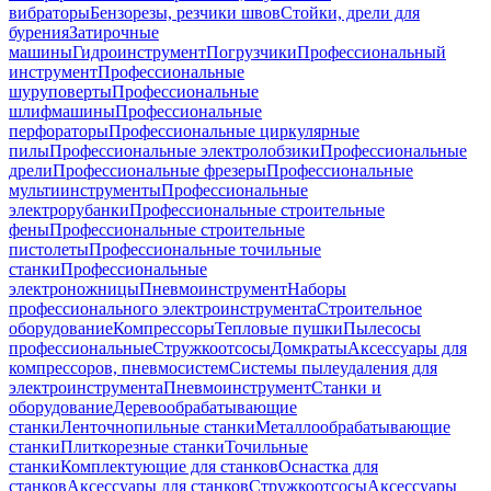
вибраторы
Бензорезы, резчики швов
Стойки, дрели для
бурения
Затирочные
машины
Гидроинструмент
Погрузчики
Профессиональный
инструмент
Профессиональные
шуруповерты
Профессиональные
шлифмашины
Профессиональные
перфораторы
Профессиональные циркулярные
пилы
Профессиональные электролобзики
Профессиональные
дрели
Профессиональные фрезеры
Профессиональные
мультиинструменты
Профессиональные
электрорубанки
Профессиональные строительные
фены
Профессиональные строительные
пистолеты
Профессиональные точильные
станки
Профессиональные
электроножницы
Пневмоинструмент
Наборы
профессионального электроинструмента
Строительное
оборудование
Компрессоры
Тепловые пушки
Пылесосы
профессиональные
Стружкоотсосы
Домкраты
Аксессуары для
компрессоров, пневмосистем
Системы пылеудаления для
электроинструмента
Пневмоинструмент
Станки и
оборудование
Деревообрабатывающие
станки
Ленточнопильные станки
Металлообрабатывающие
станки
Плиткорезные станки
Точильные
станки
Комплектующие для станков
Оснастка для
станков
Аксессуары для станков
Стружкоотсосы
Аксессуары