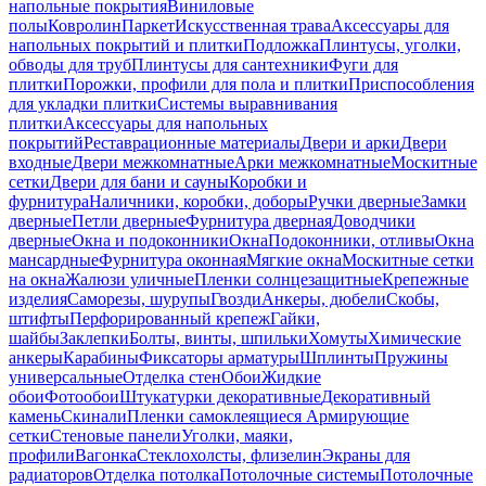
напольные покрытия
Виниловые
полы
Ковролин
Паркет
Искусственная трава
Аксессуары для
напольных покрытий и плитки
Подложка
Плинтусы, уголки,
обводы для труб
Плинтусы для сантехники
Фуги для
плитки
Порожки, профили для пола и плитки
Приспособления
для укладки плитки
Системы выравнивания
плитки
Аксессуары для напольных
покрытий
Реставрационные материалы
Двери и арки
Двери
входные
Двери межкомнатные
Арки межкомнатные
Москитные
сетки
Двери для бани и сауны
Коробки и
фурнитура
Наличники, коробки, доборы
Ручки дверные
Замки
дверные
Петли дверные
Фурнитура дверная
Доводчики
дверные
Окна и подоконники
Окна
Подоконники, отливы
Окна
мансардные
Фурнитура оконная
Мягкие окна
Москитные сетки
на окна
Жалюзи уличные
Пленки солнцезащитные
Крепежные
изделия
Саморезы, шурупы
Гвозди
Анкеры, дюбели
Скобы,
штифты
Перфорированный крепеж
Гайки,
шайбы
Заклепки
Болты, винты, шпильки
Хомуты
Химические
анкеры
Карабины
Фиксаторы арматуры
Шплинты
Пружины
универсальные
Отделка стен
Обои
Жидкие
обои
Фотообои
Штукатурки декоративные
Декоративный
камень
Скинали
Пленки самоклеящиеся
Армирующие
сетки
Стеновые панели
Уголки, маяки,
профили
Вагонка
Стеклохолсты, флизелин
Экраны для
радиаторов
Отделка потолка
Потолочные системы
Потолочные