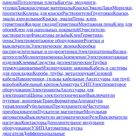
панели
Потолочные плиты
Багеты, молдинги,
уголки
Лакокрасочные материалы
Краски
Эмали
Лаки
Морилки,
пропитки
Колеры для краски
Растворители
Грунтовки
Краски,
эмали аэрозольные
Краски, эмали
Пены, клеи,
герметики
Жидкие гвозди
Герметики
Монтажная пена
Клеи для
обоев
Клеи для напольных покрытий
Очистители,
растворители
Фиксаторы резьбы
Клеи
Герметики,
пены
Электромонтажное оборудование
Розетки и
выключатели
Электрические звонки
Коробки
распределительные и подрозетники
Электропатроны
Вилки,
штепсели
Молниеприемники
Заземление
Электромонтажные
изделия
Клеммы
Средства диэлектрические
Трубки
термоусаживаемые
Изолирующие зажимы
Кабель и системы
для прокладки
Короба, трубы, металлорукав
Силовой
кабель
Наконечники, гильзы кабельные
Аксессуары для труб,
коробов
Кабельный крепеж
Арматура СИП
Электрощитовое
оборудование
Электрощиты
Аксессуары для
электрощита
Шины электротехнические
Выключатели
путевые, концевые
Трансформаторы
Аппаратура
управления
Рубильники
Предохранители
Частотные
преобразователи
Пускатели магнитные
Модульная
автоматика
Выключатели автоматические
Реле
Выключатели
нагрузки
Контакторы
Дополнительное модульное
оборудование
УЗИП
Автоматика пуска
двигателя
Дифференциальные