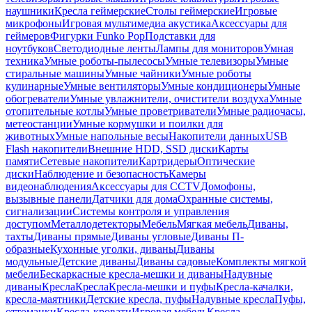
наушники
Кресла геймерские
Столы геймерские
Игровые
микрофоны
Игровая мультимедиа акустика
Аксессуары для
геймеров
Фигурки Funko Pop
Подставки для
ноутбуков
Светодиодные ленты
Лампы для мониторов
Умная
техника
Умные роботы-пылесосы
Умные телевизоры
Умные
стиральные машины
Умные чайники
Умные роботы
кулинарные
Умные вентиляторы
Умные кондиционеры
Умные
обогреватели
Умные увлажнители, очистители воздуха
Умные
отопительные котлы
Умные проветриватели
Умные радиочасы,
метеостанции
Умные кормушки и поилки для
животных
Умные напольные весы
Накопители данных
USB
Flash накопители
Внешние HDD, SSD диски
Карты
памяти
Сетевые накопители
Картридеры
Оптические
диски
Наблюдение и безопасность
Камеры
видеонаблюдения
Аксессуары для CCTV
Домофоны,
вызывные панели
Датчики для дома
Охранные системы,
сигнализации
Системы контроля и управления
доступом
Металлодетекторы
Мебель
Мягкая мебель
Диваны,
тахты
Диваны прямые
Диваны угловые
Диваны П-
образные
Кухонные уголки, диваны
Диваны
модульные
Детские диваны
Диваны садовые
Комплекты мягкой
мебели
Бескаркасные кресла-мешки и диваны
Надувные
диваны
Кресла
Кресла
Кресла-мешки и пуфы
Кресла-качалки,
кресла-маятники
Детские кресла, пуфы
Надувные кресла
Пуфы,
оттоманки
Кресла-кровати
Игровая мебель
Кресла