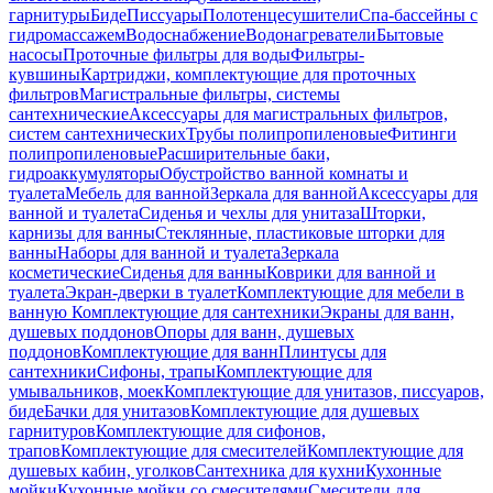
гарнитуры
Биде
Писсуары
Полотенцесушители
Спа-бассейны с
гидромассажем
Водоснабжение
Водонагреватели
Бытовые
насосы
Проточные фильтры для воды
Фильтры-
кувшины
Картриджи, комплектующие для проточных
фильтров
Магистральные фильтры, системы
сантехнические
Аксессуары для магистральных фильтров,
систем сантехнических
Трубы полипропиленовые
Фитинги
полипропиленовые
Расширительные баки,
гидроаккумуляторы
Обустройство ванной комнаты и
туалета
Мебель для ванной
Зеркала для ванной
Аксессуары для
ванной и туалета
Сиденья и чехлы для унитаза
Шторки,
карнизы для ванны
Стеклянные, пластиковые шторки для
ванны
Наборы для ванной и туалета
Зеркала
косметические
Сиденья для ванны
Коврики для ванной и
туалета
Экран-дверки в туалет
Комплектующие для мебели в
ванную
Комплектующие для сантехники
Экраны для ванн,
душевых поддонов
Опоры для ванн, душевых
поддонов
Комплектующие для ванн
Плинтусы для
сантехники
Сифоны, трапы
Комплектующие для
умывальников, моек
Комплектующие для унитазов, писсуаров,
биде
Бачки для унитазов
Комплектующие для душевых
гарнитуров
Комплектующие для сифонов,
трапов
Комплектующие для смесителей
Комплектующие для
душевых кабин, уголков
Сантехника для кухни
Кухонные
мойки
Кухонные мойки со смесителями
Смесители для