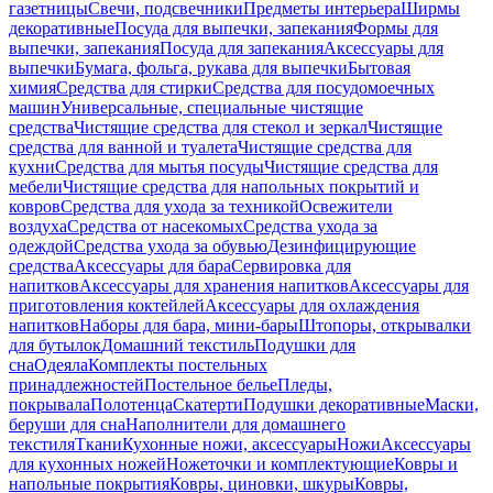
газетницы
Свечи, подсвечники
Предметы интерьера
Ширмы
декоративные
Посуда для выпечки, запекания
Формы для
выпечки, запекания
Посуда для запекания
Аксессуары для
выпечки
Бумага, фольга, рукава для выпечки
Бытовая
химия
Средства для стирки
Средства для посудомоечных
машин
Универсальные, специальные чистящие
средства
Чистящие средства для стекол и зеркал
Чистящие
средства для ванной и туалета
Чистящие средства для
кухни
Средства для мытья посуды
Чистящие средства для
мебели
Чистящие средства для напольных покрытий и
ковров
Средства для ухода за техникой
Освежители
воздуха
Средства от насекомых
Средства ухода за
одеждой
Средства ухода за обувью
Дезинфицирующие
средства
Аксессуары для бара
Сервировка для
напитков
Аксессуары для хранения напитков
Аксессуары для
приготовления коктейлей
Аксессуары для охлаждения
напитков
Наборы для бара, мини-бары
Штопоры, открывалки
для бутылок
Домашний текстиль
Подушки для
сна
Одеяла
Комплекты постельных
принадлежностей
Постельное белье
Пледы,
покрывала
Полотенца
Скатерти
Подушки декоративные
Маски,
беруши для сна
Наполнители для домашнего
текстиля
Ткани
Кухонные ножи, аксессуары
Ножи
Аксессуары
для кухонных ножей
Ножеточки и комплектующие
Ковры и
напольные покрытия
Ковры, циновки, шкуры
Ковры,