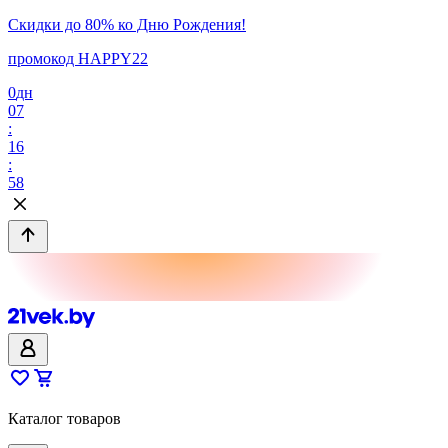
Скидки до 80% ко Дню Рождения!
промокод HAPPY22
0
дн
07
:
16
:
58
Каталог товаров