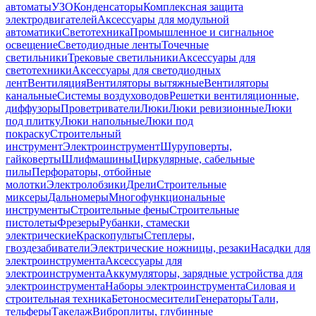
автоматы
УЗО
Конденсаторы
Комплексная защита
электродвигателей
Аксессуары для модульной
автоматики
Светотехника
Промышленное и сигнальное
освещение
Светодиодные ленты
Точечные
светильники
Трековые светильники
Аксессуары для
светотехники
Аксессуары для светодиодных
лент
Вентиляция
Вентиляторы вытяжные
Вентиляторы
канальные
Системы воздуховодов
Решетки вентиляционные,
диффузоры
Проветриватели
Люки
Люки ревизионные
Люки
под плитку
Люки напольные
Люки под
покраску
Строительный
инструмент
Электроинструмент
Шуруповерты,
гайковерты
Шлифмашины
Циркулярные, сабельные
пилы
Перфораторы, отбойные
молотки
Электролобзики
Дрели
Строительные
миксеры
Дальномеры
Многофункциональные
инструменты
Строительные фены
Строительные
пистолеты
Фрезеры
Рубанки, стамески
электрические
Краскопульты
Степлеры,
гвоздезабиватели
Электрические ножницы, резаки
Насадки для
электроинструмента
Аксессуары для
электроинструмента
Аккумуляторы, зарядные устройства для
электроинструмента
Наборы электроинструмента
Силовая и
строительная техника
Бетоносмесители
Генераторы
Тали,
тельферы
Такелаж
Виброплиты, глубинные