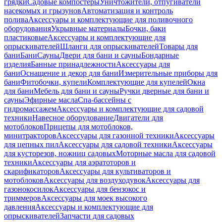
грядки
Садовые компостеры
Уничтожители, отпугиватели
насекомых и грызунов
Автоматизация и контроль
полива
Аксессуары и комплектующие для поливочного
оборудования
Укрывные материалы
Бочки, баки
пластиковые
Аксессуары и комплектующие для
опрыскивателей
Шланги для опрыскивателей
Товары для
бани
Бани
Сауны
Двери для бани и сауны
Бондарные
изделия
Банные принадлежности
Аксессуары для
бани
Оснащение и декор для бани
Измерительные приборы для
бани
Фитобочки, купели
Комплектующие для купелей
Окна
для бани
Мебель для бани и сауны
Ручки дверные для бани и
сауны
Эфирные масла
Спа-бассейны с
гидромассажем
Аксессуары и комплектующие для садовой
техники
Навесное оборудование
Двигатели для
мотоблоков
Прицепы для мотоблоков,
минитракторов
Аксессуары для газонной техники
Аксессуары
для цепных пил
Аксессуары для садовой техники
Аксессуары
для кусторезов, ножниц садовых
Моторные масла для садовой
техники
Аксессуары для аэратоторов и
скарификаторов
Аксессуары для культиваторов и
мотоблоков
Аксессуары для воздуходувок
Аксессуары для
газонокосилок
Аксессуары для бензокос и
триммеров
Аксессуары для моек высокого
давления
Аксессуары и комплектующие для
опрыскивателей
Запчасти для садовых