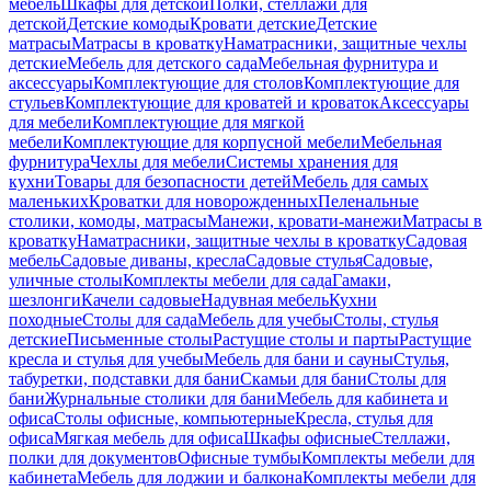
мебель
Шкафы для детской
Полки, стеллажи для
детской
Детские комоды
Кровати детские
Детские
матрасы
Матрасы в кроватку
Наматрасники, защитные чехлы
детские
Мебель для детского сада
Мебельная фурнитура и
аксессуары
Комплектующие для столов
Комплектующие для
стульев
Комплектующие для кроватей и кроваток
Аксессуары
для мебели
Комплектующие для мягкой
мебели
Комплектующие для корпусной мебели
Мебельная
фурнитура
Чехлы для мебели
Системы хранения для
кухни
Товары для безопасности детей
Мебель для самых
маленьких
Кроватки для новорожденных
Пеленальные
столики, комоды, матрасы
Манежи, кровати-манежи
Матрасы в
кроватку
Наматрасники, защитные чехлы в кроватку
Садовая
мебель
Садовые диваны, кресла
Садовые стулья
Садовые,
уличные столы
Комплекты мебели для сада
Гамаки,
шезлонги
Качели садовые
Надувная мебель
Кухни
походные
Столы для сада
Мебель для учебы
Столы, стулья
детские
Письменные столы
Растущие столы и парты
Растущие
кресла и стулья для учебы
Мебель для бани и сауны
Стулья,
табуретки, подставки для бани
Скамьи для бани
Столы для
бани
Журнальные столики для бани
Мебель для кабинета и
офиса
Столы офисные, компьютерные
Кресла, стулья для
офиса
Мягкая мебель для офиса
Шкафы офисные
Стеллажи,
полки для документов
Офисные тумбы
Комплекты мебели для
кабинета
Мебель для лоджии и балкона
Комплекты мебели для