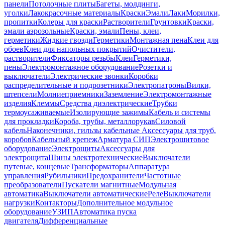
панели
Потолочные плиты
Багеты, молдинги,
уголки
Лакокрасочные материалы
Краски
Эмали
Лаки
Морилки,
пропитки
Колеры для краски
Растворители
Грунтовки
Краски,
эмали аэрозольные
Краски, эмали
Пены, клеи,
герметики
Жидкие гвозди
Герметики
Монтажная пена
Клеи для
обоев
Клеи для напольных покрытий
Очистители,
растворители
Фиксаторы резьбы
Клеи
Герметики,
пены
Электромонтажное оборудование
Розетки и
выключатели
Электрические звонки
Коробки
распределительные и подрозетники
Электропатроны
Вилки,
штепсели
Молниеприемники
Заземление
Электромонтажные
изделия
Клеммы
Средства диэлектрические
Трубки
термоусаживаемые
Изолирующие зажимы
Кабель и системы
для прокладки
Короба, трубы, металлорукав
Силовой
кабель
Наконечники, гильзы кабельные
Аксессуары для труб,
коробов
Кабельный крепеж
Арматура СИП
Электрощитовое
оборудование
Электрощиты
Аксессуары для
электрощита
Шины электротехнические
Выключатели
путевые, концевые
Трансформаторы
Аппаратура
управления
Рубильники
Предохранители
Частотные
преобразователи
Пускатели магнитные
Модульная
автоматика
Выключатели автоматические
Реле
Выключатели
нагрузки
Контакторы
Дополнительное модульное
оборудование
УЗИП
Автоматика пуска
двигателя
Дифференциальные