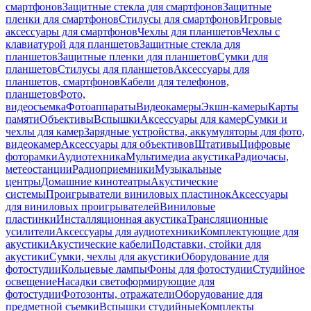
смартфонов
Защитные стекла для смартфонов
Защитные
пленки для смартфонов
Стилусы для смартфонов
Игровые
аксессуары для смартфонов
Чехлы для планшетов
Чехлы с
клавиатурой для планшетов
Защитные стекла для
планшетов
Защитные пленки для планшетов
Сумки для
планшетов
Стилусы для планшетов
Аксессуары для
планшетов, смартфонов
Кабели для телефонов,
планшетов
Фото,
видеосъемка
Фотоаппараты
Видеокамеры
Экшн-камеры
Карты
памяти
Объективы
Вспышки
Аксессуары для камер
Сумки и
чехлы для камер
Зарядные устройства, аккумуляторы для фото,
видеокамер
Аксессуары для объективов
Штативы
Цифровые
фоторамки
Аудиотехника
Мультимедиа акустика
Радиочасы,
метеостанции
Радиоприемники
Музыкальные
центры
Домашние кинотеатры
Акустические
системы
Проигрыватели виниловых пластинок
Аксессуары
для виниловых проигрывателей
Виниловые
пластинки
Инсталляционная акустика
Трансляционные
усилители
Аксессуары для аудиотехники
Комплектующие для
акустики
Акустические кабели
Подставки, стойки для
акустики
Сумки, чехлы для акустики
Оборудование для
фотостудии
Кольцевые лампы
Фоны для фотостудии
Студийное
освещение
Насадки светоформирующие для
фотостудии
Фотозонты, отражатели
Оборудование для
предметной съемки
Вспышки студийные
Комплекты