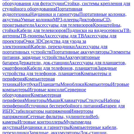
оборудования для фотостудии
Стойки, системы крепления для
студийного оборудования
Портативная
аудиотехника
Наушники и гарнитуры
Портативные колонки,
акустика
Умные колонки
MP3-плееры
Диктофоны
CD-
проигрыватели
Аксессуары для телевизоров
Кронштейны,
стойки
Кабели для телевизоров
Подписки на видеосервисы
ТВ-
антенны
ТВ-тюнеры
Аксессуары для ТВ
Аксессуары для
проектора
Очки 3D
Средства для ухода за
электроникой
Кабели, переходники
Аксессуары для
портативных устройств
Портативные аккумуляторы
Элементы
питания, зарядные устройства
Аккумуляторные
батареи
Держатели, док-станции
Аксессуары для планшетов,
смартфонов
Кабели для телефонов, планшетов
Зарядные
устройства для телефонов, планшетов
Компьютеры и
периферия
Компьютерная
техника
Ноутбуки
Планшеты
Моноблоки
Компьютеры
Игровые
компьютеры
Игровые консоли
Серверное
оборудование
Компьютерная
периферия
Мониторы
Мыши
Клавиатуры
Стилусы
Наборы
периферии
Источники бесперебойного питания
Батареи для
ИБП
Стабилизаторы напряжения
Инверторы
напряжения
Сетевые фильтры, удлинители
Веб-
камеры
Игровые контроллеры
Мультимедиа
акустика
Наушники и гарнитуры
Компьютерные кабели,
переходники
Зарядные, аккумуляторы
Док-станции,