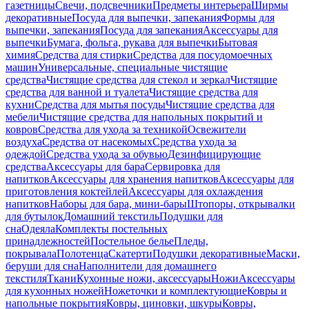
газетницы
Свечи, подсвечники
Предметы интерьера
Ширмы
декоративные
Посуда для выпечки, запекания
Формы для
выпечки, запекания
Посуда для запекания
Аксессуары для
выпечки
Бумага, фольга, рукава для выпечки
Бытовая
химия
Средства для стирки
Средства для посудомоечных
машин
Универсальные, специальные чистящие
средства
Чистящие средства для стекол и зеркал
Чистящие
средства для ванной и туалета
Чистящие средства для
кухни
Средства для мытья посуды
Чистящие средства для
мебели
Чистящие средства для напольных покрытий и
ковров
Средства для ухода за техникой
Освежители
воздуха
Средства от насекомых
Средства ухода за
одеждой
Средства ухода за обувью
Дезинфицирующие
средства
Аксессуары для бара
Сервировка для
напитков
Аксессуары для хранения напитков
Аксессуары для
приготовления коктейлей
Аксессуары для охлаждения
напитков
Наборы для бара, мини-бары
Штопоры, открывалки
для бутылок
Домашний текстиль
Подушки для
сна
Одеяла
Комплекты постельных
принадлежностей
Постельное белье
Пледы,
покрывала
Полотенца
Скатерти
Подушки декоративные
Маски,
беруши для сна
Наполнители для домашнего
текстиля
Ткани
Кухонные ножи, аксессуары
Ножи
Аксессуары
для кухонных ножей
Ножеточки и комплектующие
Ковры и
напольные покрытия
Ковры, циновки, шкуры
Ковры,