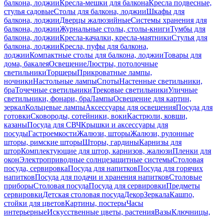
балкона, лоджии
Кресла-мешки для балкона
Кресла подвесные,
стулья садовые
Столы для балкона, лоджии
Шкафы для
балкона, лоджии
Дверцы жалюзийные
Системы хранения для
балкона, лоджии
Журнальные столы, столы-книги
Тумбы для
балкона, лоджии
Кресла-качалки, кресла-маятники
Стулья для
балкона, лоджии
Кресла, пуфы для балкона,
лоджии
Компактные столы для балкона, лоджии
Товары для
дома, бакалея
Освещение
Люстры, потолочные
светильники
Торшеры
Прикроватные лампы,
ночники
Настольные лампы
Споты
Настенные светильники,
бра
Точечные светильники
Трековые светильники
Уличные
светильники, фонари, бра
Лампы
Освещение для картин,
зеркал
Кольцевые лампы
Аксессуары для освещения
Посуда для
готовки
Сковороды, сотейники, воки
Кастрюли, ковши,
казаны
Посуда для СВЧ
Крышки и аксессуары для
посуды
Гастроемкости
Жалюзи, шторы
Жалюзи, рулонные
шторы, римские шторы
Шторы, гардины
Карнизы для
штор
Комплектующие для штор, карнизов, жалюзи
Пленки для
окон
Электроприводные солнцезащитные системы
Столовая
посуда, сервировка
Посуда для напитков
Посуда для горячих
напитков
Посуда для подачи и хранения напитков
Столовые
приборы
Столовая посуда
Посуда для сервировки
Предметы
сервировки
Детская столовая посуда
Декор
Зеркала
Кашпо,
стойки для цветов
Картины, постеры
Часы
интерьерные
Искусственные цветы, растения
Вазы
Ключницы,