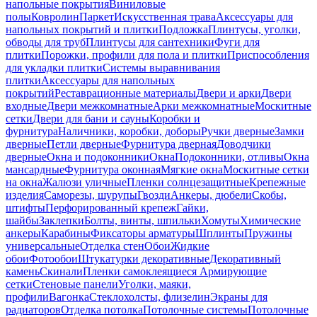
напольные покрытия
Виниловые
полы
Ковролин
Паркет
Искусственная трава
Аксессуары для
напольных покрытий и плитки
Подложка
Плинтусы, уголки,
обводы для труб
Плинтусы для сантехники
Фуги для
плитки
Порожки, профили для пола и плитки
Приспособления
для укладки плитки
Системы выравнивания
плитки
Аксессуары для напольных
покрытий
Реставрационные материалы
Двери и арки
Двери
входные
Двери межкомнатные
Арки межкомнатные
Москитные
сетки
Двери для бани и сауны
Коробки и
фурнитура
Наличники, коробки, доборы
Ручки дверные
Замки
дверные
Петли дверные
Фурнитура дверная
Доводчики
дверные
Окна и подоконники
Окна
Подоконники, отливы
Окна
мансардные
Фурнитура оконная
Мягкие окна
Москитные сетки
на окна
Жалюзи уличные
Пленки солнцезащитные
Крепежные
изделия
Саморезы, шурупы
Гвозди
Анкеры, дюбели
Скобы,
штифты
Перфорированный крепеж
Гайки,
шайбы
Заклепки
Болты, винты, шпильки
Хомуты
Химические
анкеры
Карабины
Фиксаторы арматуры
Шплинты
Пружины
универсальные
Отделка стен
Обои
Жидкие
обои
Фотообои
Штукатурки декоративные
Декоративный
камень
Скинали
Пленки самоклеящиеся
Армирующие
сетки
Стеновые панели
Уголки, маяки,
профили
Вагонка
Стеклохолсты, флизелин
Экраны для
радиаторов
Отделка потолка
Потолочные системы
Потолочные