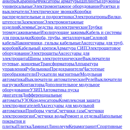
анкеры
Карабины
Фиксаторы арматуры
Шплинты
Пружины
универсальные
Электромонтажное оборудование
Розетки и
выключатели
Электрические звонки
Коробки
распределительные и подрозетники
Электропатроны
Вилки,
штепсели
Заземление
Электромонтажные
изделия
Клеммы
Средства диэлектрические
Трубки
термоусаживаемые
Изолирующие зажимы
Кабель и системы
для прокладки
Короба, трубы, металлорукав
Силовой
кабель
Наконечники, гильзы кабельные
Аксессуары для труб,
коробов
Кабельный крепеж
Арматура СИП
Электрощитовое
оборудование
Электрощиты
Аксессуары для
электрощита
Шины электротехнические
Выключатели
путевые, концевые
Трансформаторы
Аппаратура
управления
Рубильники
Предохранители
Частотные
преобразователи
Пускатели магнитные
Модульная
автоматика
Выключатели автоматические
Реле
Выключатели
нагрузки
Контакторы
Дополнительное модульное
оборудование
УЗИП
Автоматика пуска
двигателя
Дифференциальные
автоматы
УЗО
Конденсаторы
Комплексная защита
электродвигателей
Аксессуары для модульной
автоматики
Приборы учета
Счетчики газа
Счетчики
электроэнергии
Счетчики воды
Ремонт и отделка
Напольные
покрытия и
плитка
Плитка
Ламинат
Линолеум
Керамогранит
Спортивные