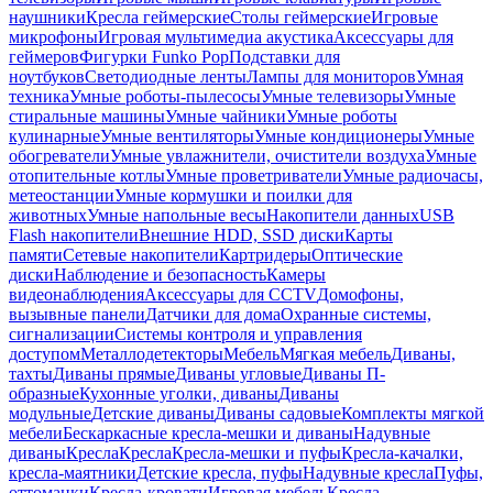
наушники
Кресла геймерские
Столы геймерские
Игровые
микрофоны
Игровая мультимедиа акустика
Аксессуары для
геймеров
Фигурки Funko Pop
Подставки для
ноутбуков
Светодиодные ленты
Лампы для мониторов
Умная
техника
Умные роботы-пылесосы
Умные телевизоры
Умные
стиральные машины
Умные чайники
Умные роботы
кулинарные
Умные вентиляторы
Умные кондиционеры
Умные
обогреватели
Умные увлажнители, очистители воздуха
Умные
отопительные котлы
Умные проветриватели
Умные радиочасы,
метеостанции
Умные кормушки и поилки для
животных
Умные напольные весы
Накопители данных
USB
Flash накопители
Внешние HDD, SSD диски
Карты
памяти
Сетевые накопители
Картридеры
Оптические
диски
Наблюдение и безопасность
Камеры
видеонаблюдения
Аксессуары для CCTV
Домофоны,
вызывные панели
Датчики для дома
Охранные системы,
сигнализации
Системы контроля и управления
доступом
Металлодетекторы
Мебель
Мягкая мебель
Диваны,
тахты
Диваны прямые
Диваны угловые
Диваны П-
образные
Кухонные уголки, диваны
Диваны
модульные
Детские диваны
Диваны садовые
Комплекты мягкой
мебели
Бескаркасные кресла-мешки и диваны
Надувные
диваны
Кресла
Кресла
Кресла-мешки и пуфы
Кресла-качалки,
кресла-маятники
Детские кресла, пуфы
Надувные кресла
Пуфы,
оттоманки
Кресла-кровати
Игровая мебель
Кресла