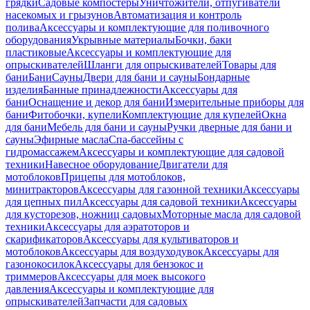
грядки
Садовые компостеры
Уничтожители, отпугиватели
насекомых и грызунов
Автоматизация и контроль
полива
Аксессуары и комплектующие для поливочного
оборудования
Укрывные материалы
Бочки, баки
пластиковые
Аксессуары и комплектующие для
опрыскивателей
Шланги для опрыскивателей
Товары для
бани
Бани
Сауны
Двери для бани и сауны
Бондарные
изделия
Банные принадлежности
Аксессуары для
бани
Оснащение и декор для бани
Измерительные приборы для
бани
Фитобочки, купели
Комплектующие для купелей
Окна
для бани
Мебель для бани и сауны
Ручки дверные для бани и
сауны
Эфирные масла
Спа-бассейны с
гидромассажем
Аксессуары и комплектующие для садовой
техники
Навесное оборудование
Двигатели для
мотоблоков
Прицепы для мотоблоков,
минитракторов
Аксессуары для газонной техники
Аксессуары
для цепных пил
Аксессуары для садовой техники
Аксессуары
для кусторезов, ножниц садовых
Моторные масла для садовой
техники
Аксессуары для аэратоторов и
скарификаторов
Аксессуары для культиваторов и
мотоблоков
Аксессуары для воздуходувок
Аксессуары для
газонокосилок
Аксессуары для бензокос и
триммеров
Аксессуары для моек высокого
давления
Аксессуары и комплектующие для
опрыскивателей
Запчасти для садовых