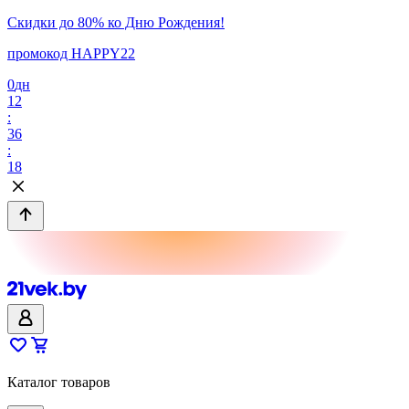
Скидки до 80% ко Дню Рождения!
промокод HAPPY22
0
дн
12
:
36
:
18
Каталог товаров