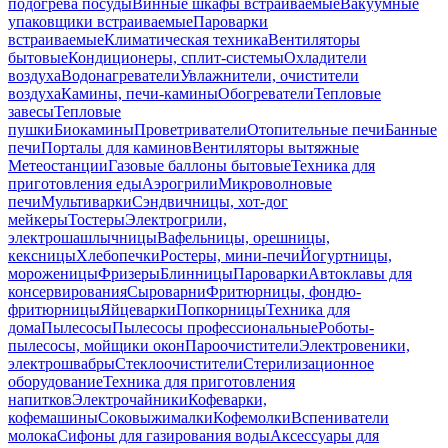
подогрева посуды
Винные шкафы встраиваемые
Вакуумные
упаковщики встраиваемые
Пароварки
встраиваемые
Климатическая техника
Вентиляторы
бытовые
Кондиционеры, сплит-системы
Охладители
воздуха
Водонагреватели
Увлажнители, очистители
воздуха
Камины, печи-камины
Обогреватели
Тепловые
завесы
Тепловые
пушки
Биокамины
Проветриватели
Отопительные печи
Банные
печи
Порталы для каминов
Вентиляторы вытяжные
Метеостанции
Газовые баллоны бытовые
Техника для
приготовления еды
Аэрогрили
Микроволновые
печи
Мультиварки
Сэндвичницы, хот-дог
мейкеры
Тостеры
Электрогрили,
электрошашлычницы
Вафельницы, орешницы,
кексницы
Хлебопечки
Ростеры, мини-печи
Йогуртницы,
мороженицы
Фризеры
Блинницы
Пароварки
Автоклавы для
консервирования
Сыроварни
Фритюрницы, фондю-
фритюрницы
Яйцеварки
Попкорницы
Техника для
дома
Пылесосы
Пылесосы профессиональные
Роботы-
пылесосы, мойщики окон
Пароочистители
Электровеники,
электрошвабры
Стеклоочистители
Стерилизационное
оборудование
Техника для приготовления
напитков
Электрочайники
Кофеварки,
кофемашины
Соковыжималки
Кофемолки
Вспениватели
молока
Сифоны для газирования воды
Аксессуары для