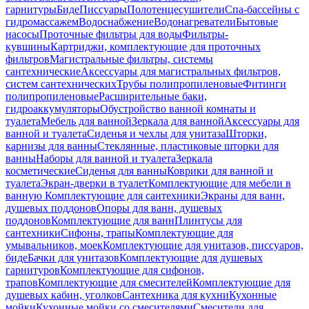
гарнитуры
Биде
Писсуары
Полотенцесушители
Спа-бассейны с
гидромассажем
Водоснабжение
Водонагреватели
Бытовые
насосы
Проточные фильтры для воды
Фильтры-
кувшины
Картриджи, комплектующие для проточных
фильтров
Магистральные фильтры, системы
сантехнические
Аксессуары для магистральных фильтров,
систем сантехнических
Трубы полипропиленовые
Фитинги
полипропиленовые
Расширительные баки,
гидроаккумуляторы
Обустройство ванной комнаты и
туалета
Мебель для ванной
Зеркала для ванной
Аксессуары для
ванной и туалета
Сиденья и чехлы для унитаза
Шторки,
карнизы для ванны
Стеклянные, пластиковые шторки для
ванны
Наборы для ванной и туалета
Зеркала
косметические
Сиденья для ванны
Коврики для ванной и
туалета
Экран-дверки в туалет
Комплектующие для мебели в
ванную
Комплектующие для сантехники
Экраны для ванн,
душевых поддонов
Опоры для ванн, душевых
поддонов
Комплектующие для ванн
Плинтусы для
сантехники
Сифоны, трапы
Комплектующие для
умывальников, моек
Комплектующие для унитазов, писсуаров,
биде
Бачки для унитазов
Комплектующие для душевых
гарнитуров
Комплектующие для сифонов,
трапов
Комплектующие для смесителей
Комплектующие для
душевых кабин, уголков
Сантехника для кухни
Кухонные
мойки
Кухонные мойки со смесителями
Смесители для