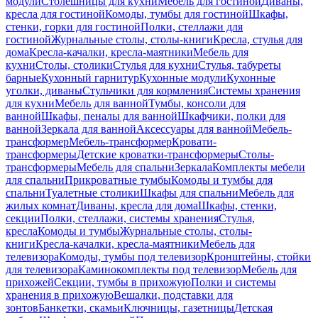
модули
Столешницы для кухни
Мебель для гостиной
Диваны,
кресла для гостиной
Комоды, тумбы для гостиной
Шкафы,
стенки, горки для гостиной
Полки, стеллажи для
гостиной
Журнальные столы, столы-книги
Кресла, стулья для
дома
Кресла-качалки, кресла-маятники
Мебель для
кухни
Столы, столики
Стулья для кухни
Стулья, табуреты
барные
Кухонный гарнитур
Кухонные модули
Кухонные
уголки, диваны
Стульчики для кормления
Системы хранения
для кухни
Мебель для ванной
Тумбы, консоли для
ванной
Шкафы, пеналы для ванной
Шкафчики, полки для
ванной
Зеркала для ванной
Аксессуары для ванной
Мебель-
трансформер
Мебель-трансформер
Кровати-
трансформеры
Детские кроватки-трансформеры
Столы-
трансформеры
Мебель для спальни
Зеркала
Комплекты мебели
для спальни
Прикроватные тумбы
Комоды и тумбы для
спальни
Туалетные столики
Шкафы для спальни
Мебель для
жилых комнат
Диваны, кресла для дома
Шкафы, стенки,
секции
Полки, стеллажи, системы хранения
Стулья,
кресла
Комоды и тумбы
Журнальные столы, столы-
книги
Кресла-качалки, кресла-маятники
Мебель для
телевизора
Комоды, тумбы под телевизор
Кронштейны, стойки
для телевизора
Каминокомплекты под телевизор
Мебель для
прихожей
Секции, тумбы в прихожую
Полки и системы
хранения в прихожую
Вешалки, подставки для
зонтов
Банкетки, скамьи
Ключницы, газетницы
Детская