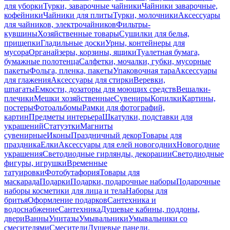
для уборки
Турки, заварочные чайники
Чайники заварочные,
кофейники
Чайники для плиты
Турки, молочники
Аксессуары
для чайников, электрочайников
Фильтры-
кувшины
Хозяйственные товары
Сушилки для белья,
прищепки
Гладильные доски
Урны, контейнеры для
мусора
Органайзеры, корзины, ящики
Туалетная бумага,
бумажные полотенца
Салфетки, мочалки, губки, мусорные
пакеты
Фольга, пленка, пакеты
Упаковочная тара
Аксессуары
для глажения
Аксессуары для стирки
Веревки,
шпагаты
Емкости, дозаторы для моющих средств
Вешалки-
плечики
Мешки хозяйственные
Сувениры
Копилки
Картины,
постеры
Фотоальбомы
Рамки для фотографий,
картин
Предметы интерьера
Шкатулки, подставки для
украшений
Статуэтки
Магниты
сувенирные
Иконы
Праздничный декор
Товары для
праздника
Елки
Аксессуары для елей новогодних
Новогодние
украшения
Светодиодные гирлянды, декорации
Светодиодные
фигуры, игрушки
Временные
татуировки
Фотобутафория
Товары для
маскарада
Подарки
Подарки, подарочные наборы
Подарочные
наборы косметики для лица и тела
Наборы для
бритья
Оформление подарков
Сантехника и
водоснабжение
Сантехника
Душевые кабины, поддоны,
двери
Ванны
Унитазы
Умывальники
Умывальники со
смесителями
Смесители
Душевые панели,