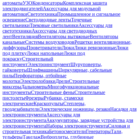
автоматы
УЗО
Конденсаторы
Комплексная защита
электродвигателей
Аксессуары для модульной
автоматики
Светотехника
Промышленное и сигнальное
освещение
Светодиодные ленты
Точечные
светильники
Трековые светильники
Аксессуары для
светотехники
Аксессуары для светодиодных
лент
Вентиляция
Вентиляторы вытяжные
Вентиляторы
канальные
Системы воздуховодов
Решетки вентиляционные,
диффузоры
Проветриватели
Люки
Люки ревизионные
Люки
под плитку
Люки напольные
Люки под
покраску
Строительный
инструмент
Электроинструмент
Шуруповерты,
гайковерты
Шлифмашины
Циркулярные, сабельные
пилы
Перфораторы, отбойные
молотки
Электролобзики
Дрели
Строительные
миксеры
Дальномеры
Многофункциональные
инструменты
Строительные фены
Строительные
пистолеты
Фрезеры
Рубанки, стамески
электрические
Краскопульты
Степлеры,
гвоздезабиватели
Электрические ножницы, резаки
Насадки для
электроинструмента
Аксессуары для
электроинструмента
Аккумуляторы, зарядные устройства для
электроинструмента
Наборы электроинструмента
Силовая и
строительная техника
Бетоносмесители
Генераторы
Тали,
тельферы
Такелаж
Виброплиты, глубинные