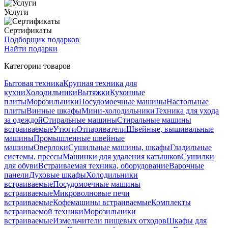
Услуги
Сертификаты
Подборщик подарков
Найти подарки
Категории товаров
Бытовая техника
Крупная техника для
кухни
Холодильники
Вытяжки
Кухонные
плиты
Морозильники
Посудомоечные машины
Настольные
плиты
Винные шкафы
Мини-холодильники
Техника для ухода
за одеждой
Стиральные машины
Стиральные машины
встраиваемые
Утюги
Отпариватели
Швейные, вышивальные
машины
Промышленные швейные
машины
Оверлоки
Сушильные машины, шкафы
Гладильные
системы, прессы
Машинки для удаления катышков
Сушилки
для обуви
Встраиваемая техника, оборудование
Варочные
панели
Духовые шкафы
Холодильники
встраиваемые
Посудомоечные машины
встраиваемые
Микроволновые печи
встраиваемые
Кофемашины встраиваемые
Комплекты
встраиваемой техники
Морозильники
встраиваемые
Измельчители пищевых отходов
Шкафы для