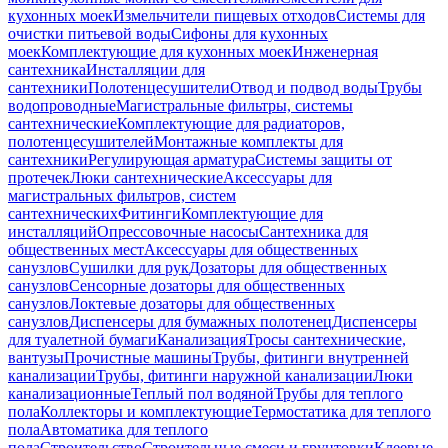
кухонных моек
Измельчители пищевых отходов
Системы для
очистки питьевой воды
Сифоны для кухонных
моек
Комплектующие для кухонных моек
Инженерная
сантехника
Инсталляции для
сантехники
Полотенцесушители
Отвод и подвод воды
Трубы
водопроводные
Магистральные фильтры, системы
сантехнические
Комплектующие для радиаторов,
полотенцесушителей
Монтажные комплекты для
сантехники
Регулирующая арматура
Системы защиты от
протечек
Люки сантехнические
Аксессуары для
магистральных фильтров, систем
сантехнических
Фитинги
Комплектующие для
инсталляций
Опрессовочные насосы
Сантехника для
общественных мест
Аксессуары для общественных
санузлов
Сушилки для рук
Дозаторы для общественных
санузлов
Сенсорные дозаторы для общественных
санузлов
Локтевые дозаторы для общественных
санузлов
Диспенсеры для бумажных полотенец
Диспенсеры
для туалетной бумаги
Канализация
Тросы сантехнические,
вантузы
Прочистные машины
Трубы, фитинги внутренней
канализации
Трубы, фитинги наружной канализации
Люки
канализационные
Теплый пол водяной
Трубы для теплого
пола
Коллекторы и комплектующие
Термостатика для теплого
пола
Автоматика для теплого
пола
Строительство
Строительные смеси и грунтовки
Клеевые