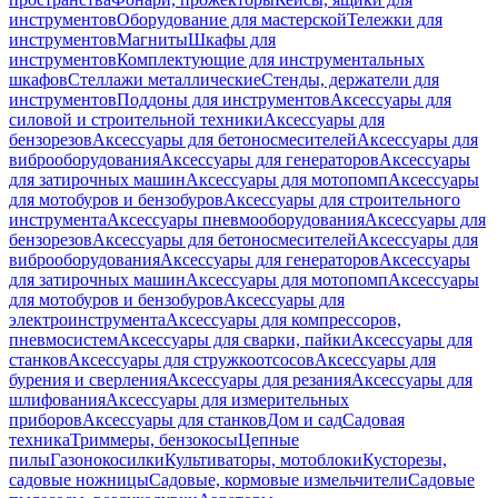
инструментов
Оборудование для мастерской
Тележки для
инструментов
Магниты
Шкафы для
инструментов
Комплектующие для инструментальных
шкафов
Стеллажи металлические
Стенды, держатели для
инструментов
Поддоны для инструментов
Аксессуары для
силовой и строительной техники
Аксессуары для
бензорезов
Аксессуары для бетоносмесителей
Аксессуары для
виброоборудования
Аксессуары для генераторов
Аксессуары
для затирочных машин
Аксессуары для мотопомп
Аксессуары
для мотобуров и бензобуров
Аксессуары для строительного
инструмента
Аксессуары пневмооборудования
Аксессуары для
бензорезов
Аксессуары для бетоносмесителей
Аксессуары для
виброоборудования
Аксессуары для генераторов
Аксессуары
для затирочных машин
Аксессуары для мотопомп
Аксессуары
для мотобуров и бензобуров
Аксессуары для
электроинструмента
Аксессуары для компрессоров,
пневмосистем
Аксессуары для сварки, пайки
Аксессуары для
станков
Аксессуары для стружкоотсосов
Аксессуары для
бурения и сверления
Аксессуары для резания
Аксессуары для
шлифования
Аксессуары для измерительных
приборов
Аксессуары для станков
Дом и сад
Садовая
техника
Триммеры, бензокосы
Цепные
пилы
Газонокосилки
Культиваторы, мотоблоки
Кусторезы,
садовые ножницы
Садовые, кормовые измельчители
Садовые