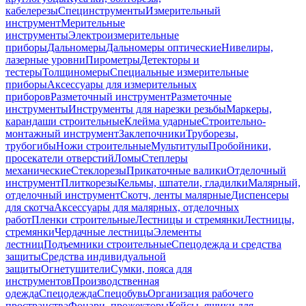
кабелерезы
Специнструменты
Измерительный
инструмент
Мерительные
инструменты
Электроизмерительные
приборы
Дальномеры
Дальномеры оптические
Нивелиры,
лазерные уровни
Пирометры
Детекторы и
тестеры
Толщиномеры
Специальные измерительные
приборы
Аксессуары для измерительных
приборов
Разметочный инструмент
Разметочные
инструменты
Инструменты для нарезки резьбы
Маркеры,
карандаши строительные
Клейма ударные
Строительно-
монтажный инструмент
Заклепочники
Труборезы,
трубогибы
Ножи строительные
Мультитулы
Пробойники,
просекатели отверстий
Ломы
Степлеры
механические
Стеклорезы
Прикаточные валики
Отделочный
инструмент
Плиткорезы
Кельмы, шпатели, гладилки
Малярный,
отделочный инструмент
Скотч, ленты малярные
Диспенсеры
для скотча
Аксессуары для малярных, отделочных
работ
Пленки строительные
Лестницы и стремянки
Лестницы,
стремянки
Чердачные лестницы
Элементы
лестниц
Подъемники строительные
Спецодежда и средства
защиты
Средства индивидуальной
защиты
Огнетушители
Сумки, пояса для
инструментов
Производственная
одежда
Спецодежда
Спецобувь
Организация рабочего
пространства
Фонари, прожекторы
Кейсы, ящики для