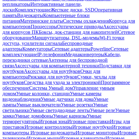
репликаторы
Интерактивные панели,
доски
Комплектующие
Жесткие диски, SSD
Оперативная
память
Видеокарты
Компьютерные блоки
питания
Материнские платы
Системы охлаждения
Корпуса для
компьютеров
Процессоры
Оптические приводы
Аксессуары
для корпусов ПК
Боксы, док-станции для накопителей
Сетевое
оборудование
Маршрутизаторы, DSL-модемы
Wi-Fi точки
доступа, усилители сигнала
Беспроводные
адаптеры
Коммутаторы
Сетевые адаптеры
Powerline
Сетевые
комплектующие
IP-телефония
Медиаконвертеры
Кабели,
переходники сетевые
Антенны для беспроводной
связи
Аксессуары для компьютерной техники
Подставки для
ноутбуков
Аксессуары для ноутбуков
Очки для
компьютера
Рюкзаки для ноутбуков
Сумки, чехлы для
ноутбуков
Средства для ухода за электроникой
Программное
обеспечение
Система Умный дом
Управление умным
домом
Умные колонки, станции
Умные камеры
видеонаблюдения
Умные датчики для дома
Умные
лампы
Умные выключатели
Умные розетки
Умные
светильники
Умные светодиодные ленты
Умные реле
Умные
замки
Умные домофоны
Умные карнизы
Умные
терморегуляторы
Игровая зона
Игровые приставки
Игры для
приставок
Игровые контроллеры
Игровые ноутбуки
Игровые
компьютеры
Игровые видеокарты
Игровые мониторы
Игровые
телевизоры
Игровые мыши
Игровые клавиатуры
Игровые