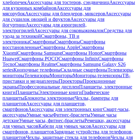
хлебопечек
Аксессуары для тостеров, сэндвичниц
Аксессуары
для кухонных комбайнов
Аксессуары для
мясорубок
Аксессуары для блендеров, миксеров
Аксессуары
для сушилок овощей и фруктов
Аксессуары для
йогуртниц
Аксессуары для аэрогрилей,
электрогрилей
Аксессуары для соковыжималок
Средства для
ухода за техникой
Смартфоны, ТВ и
электроника
Смартфоны
Смартфоны
Смартфоны
восстановленные
Смартфоны Apple
Смартфоны
Xiaomi
Смартфоны Samsung
Смартфоны Honor
Смартфоны
Huawei
Смартфоны POCO
Смартфоны Infinix
Смартфоны
Tecno
Смартфоны Realme
Смартфоны Samsung Galaxy S26
series
Кнопочные телефоны
Складные смартфоны
Телевизоры,
мониторы
Телевизоры
Мониторы
Мониторы-телевизоры
ТВ-
приставки и медиаплееры
Проекторы
Проекционные
экраны
Профессиональные дисплеи
Планшеты, электронные
книги
Планшеты
Электронные книги
Графические
планшеты
Блокноты электронные
Чехлы, бамперы для
планшетов
Аксессуары для планшетов,
смартфонов
Аксессуары для электронных книг
Смарт-часы,
аксессуары
Умные часы
Фитнес-браслеты
Умные часы
детские
Умные часы, фитнес-браслеты
Ремешки, аксессуары
для умных часов
Кабели для умных часов
Аксессуары для
смартфонов, планшетов
Зарядные устройства для телефонов,
планшетов
Чехлы, защитные стекла для телефонов
Чехлы для