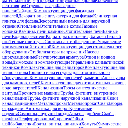
материалы
Шифер
Профнастил
Рулонная кровля
Кровельная
вентиляция
Отделка фасада
Фасадные
панели
Сайдинг
Комплектующие для фасадных
панелей
Декоративные штукатурки для фасада
Клинкерная
плитка для фасада
Декоративный камень для наружной
отделки
Отопление
Отопительные котлы
Газовые
колонки
Камины, печи-камины
Отопительные печи
Банные
печи
Водонагреватели
Радиаторы отопления, батареи
Теплый
пол
Теплые плинтусы
Системы антиобледенения
Управление
климатической техникой
Комплектующие для отопительного
оборудования
Стабилизаторы напряжения
Насосы
циркуляционные
Регулирующая арматура
Отвод и подвод
воды
Дымоходы и комплектующие
Управление климатической
техникой
Комплектующие для радиаторов
Комплектующие для
теплого пола
Топливо и аксессуары для отопительного
оборудования
Комплектующие для печей, каминов
Аксессуары
для каминов, печей
Комплектующие для отопительных котлов,
водонагревателей
Канализация
Тросы сантехнические,
вантузы
Прочистные машины
Трубы, фитинги внутренней
канализации
Трубы, фитинги наружной канализации
Люки
канализационные
Металлопрокат
Металлопрокат
Сваи
Заборы,
ограждения
Автоматика для ворот
Крепежные
изделия
Саморезы, шурупы
Гвозди
Анкеры, дюбели
Скобы,
штифты
Перфорированный крепеж
Гайки,
шайбы
Заклепки
Болты, винты, шпильки
Хомуты
Химические