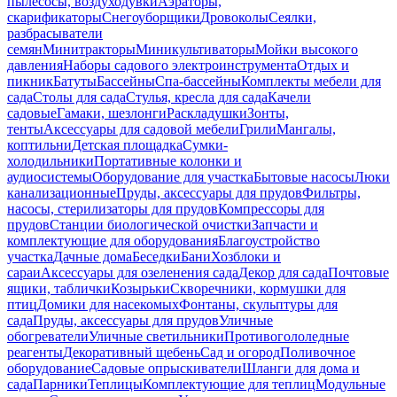
пылесосы, воздуходувки
Аэраторы,
скарификаторы
Снегоуборщики
Дровоколы
Сеялки,
разбрасыватели
семян
Минитракторы
Миникультиваторы
Мойки высокого
давления
Наборы садового электроинструмента
Отдых и
пикник
Батуты
Бассейны
Спа-бассейны
Комплекты мебели для
сада
Столы для сада
Стулья, кресла для сада
Качели
садовые
Гамаки, шезлонги
Раскладушки
Зонты,
тенты
Аксессуары для садовой мебели
Грили
Мангалы,
коптильни
Детская площадка
Сумки-
холодильники
Портативные колонки и
аудиосистемы
Оборудование для участка
Бытовые насосы
Люки
канализационные
Пруды, аксессуары для прудов
Фильтры,
насосы, стерилизаторы для прудов
Компрессоры для
прудов
Станции биологической очистки
Запчасти и
комплектующие для оборудования
Благоустройство
участка
Дачные дома
Беседки
Бани
Хозблоки и
сараи
Аксессуары для озеленения сада
Декор для сада
Почтовые
ящики, таблички
Козырьки
Скворечники, кормушки для
птиц
Домики для насекомых
Фонтаны, скульптуры для
сада
Пруды, аксессуары для прудов
Уличные
обогреватели
Уличные светильники
Противогололедные
реагенты
Декоративный щебень
Сад и огород
Поливочное
оборудование
Садовые опрыскиватели
Шланги для дома и
сада
Парники
Теплицы
Комплектующие для теплиц
Модульные