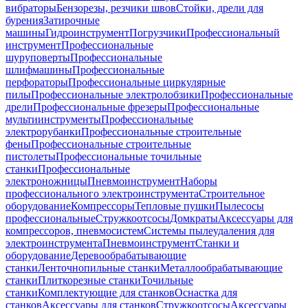
вибраторы
Бензорезы, резчики швов
Стойки, дрели для
бурения
Затирочные
машины
Гидроинструмент
Погрузчики
Профессиональный
инструмент
Профессиональные
шуруповерты
Профессиональные
шлифмашины
Профессиональные
перфораторы
Профессиональные циркулярные
пилы
Профессиональные электролобзики
Профессиональные
дрели
Профессиональные фрезеры
Профессиональные
мультиинструменты
Профессиональные
электрорубанки
Профессиональные строительные
фены
Профессиональные строительные
пистолеты
Профессиональные точильные
станки
Профессиональные
электроножницы
Пневмоинструмент
Наборы
профессионального электроинструмента
Строительное
оборудование
Компрессоры
Тепловые пушки
Пылесосы
профессиональные
Стружкоотсосы
Домкраты
Аксессуары для
компрессоров, пневмосистем
Системы пылеудаления для
электроинструмента
Пневмоинструмент
Станки и
оборудование
Деревообрабатывающие
станки
Ленточнопильные станки
Металлообрабатывающие
станки
Плиткорезные станки
Точильные
станки
Комплектующие для станков
Оснастка для
станков
Аксессуары для станков
Стружкоотсосы
Аксессуары