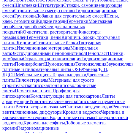
смеси
Шпатлевки
Штукатурки
Стяжки, самонивелирующие
смеси
Строительные смеси, составы
Гидроизоляционные
смеси
Грунтовки
Добавки для строительных смесей
Пены,
клеи, герметики
Жидкие гвозди
Герметики
Монтажная
пена
Клеи для обоев
Клеи для напольных
покрытий
Очистители, растворители
Фиксаторы
резьбы
Клеи
Герметики, пены
Кирпичи, блоки, тротуарная
плитка
Кирпичи
Строительные блоки
Тротуарная
плитка
Изоляционные материалы
Минеральная
вата
Экструдированный пенополистирол
Пенопласт
Пленки,
мембраны
Отражающая теплоизоляция
Гидроизоляционные
ленты
Поликарбонат
Шумоизоляция
Теплоизоляция
Звукоизоляц
плитные и пиломатериалы
Плиты OSB
Фанера
ДСП,
ЛДСП
Мебельные щиты
Террасные доски
Древесные
плиты
Пиломатериалы
Материалы для сухого
строительства
Гипсокартон
Гипсоволокнистые
листы
Цементные плиты
Профили для
гипсокартона
Комплектующие для гипсокартона
Ленты
армирующие
Уплотнительные ленты
Гипсовые и цементные
плиты
Вентиляторы вытяжные
Системы воздуховодов
Решетки
вентиляционные, диффузоры
Кровля и водосток
Черепица и
кровельные материалы
Водосточные системы
Поверхностный
водоотвод
Кровельные софиты
Доборные элементы
кровли
Гидроизоляционные