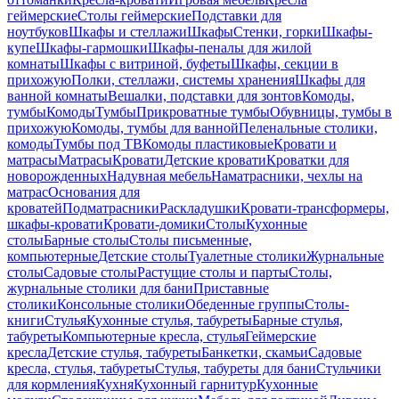
геймерские
Столы геймерские
Подставки для
ноутбуков
Шкафы и стеллажи
Шкафы
Стенки, горки
Шкафы-
купе
Шкафы-гармошки
Шкафы-пеналы для жилой
комнаты
Шкафы с витриной, буфеты
Шкафы, секции в
прихожую
Полки, стеллажи, системы хранения
Шкафы для
ванной комнаты
Вешалки, подставки для зонтов
Комоды,
тумбы
Комоды
Тумбы
Прикроватные тумбы
Обувницы, тумбы в
прихожую
Комоды, тумбы для ванной
Пеленальные столики,
комоды
Тумбы под ТВ
Комоды пластиковые
Кровати и
матрасы
Матрасы
Кровати
Детские кровати
Кроватки для
новорожденных
Надувная мебель
Наматрасники, чехлы на
матрас
Основания для
кроватей
Подматрасники
Раскладушки
Кровати-трансформеры,
шкафы-кровати
Кровати-домики
Столы
Кухонные
столы
Барные столы
Столы письменные,
компьютерные
Детские столы
Туалетные столики
Журнальные
столы
Садовые столы
Растущие столы и парты
Столы,
журнальные столики для бани
Приставные
столики
Консольные столики
Обеденные группы
Столы-
книги
Стулья
Кухонные стулья, табуреты
Барные стулья,
табуреты
Компьютерные кресла, стулья
Геймерские
кресла
Детские стулья, табуреты
Банкетки, скамьи
Садовые
кресла, стулья, табуреты
Стулья, табуреты для бани
Стульчики
для кормления
Кухня
Кухонный гарнитур
Кухонные