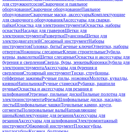
для стружкоотсосов
Сварочное и паяльное
оборудование
Сварочное оборудование
Паяльное
оборудование
Сварочные маски, аксессуары
Комплектующие
для сварочного оборудования
Аксессуары для сварки,
пайки
Оснастка для электроинструмента
Оснастка, наборы
оснастки
Насадки для граверов
Щетки для
электроинструмента
Развертки
Пуансоны
Щетки для
электродвигателей
Слесарный инструмент
Наборы
инструментов
Головки, биты
Гаечные ключи
Отвертки, наборы
отверток
Ножницы слесарные
Клещи строительные
Зубила,
керны, выколотки
Щетки слесарные
Оснастка и аксессуары для
бурения и сверления
Сверла, буры, зенкеры
Коронки
Зубила для
электроинструмента
Аксессуары для бурения и
сверления
Столярный инструмент
Тиски, струбцины,
гейферные зажимы
Ручные пилы, ножовки
Молотки, кувалды,
киянки
Напильники
Ручные стамески
Рубанки, рашпили
ручные
Оснастка и аксессуары для резания и
шлифования
Отрезные, пильные диски
Пильные полотна для
электроинструмента
Фрезы
Шлифовальные диски, насадки,
листы
Шлифовальные чашки
Точильные камни, круги,
сегменты
Полировальные валы
Направляющие
шины
Комплектующие для резания
Аксессуары для
резания
Аксессуары для шлифования
Электромонтажный
инструмент
Обжимной инструмент
Плоскогубцы,
круглогубцы
Кусачки, болторезы,