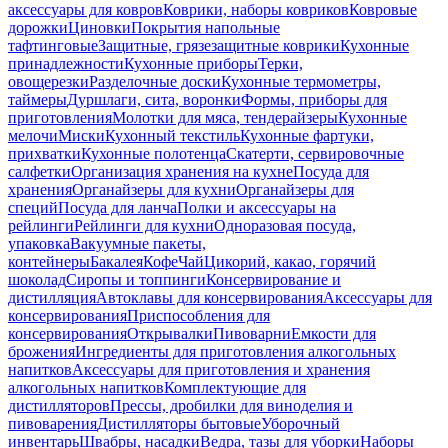
аксессуары для ковров
Коврики, наборы ковриков
Ковровые
дорожки
Циновки
Покрытия напольные
тафтинговые
Защитные, грязезащитные коврики
Кухонные
принадлежности
Кухонные приборы
Терки,
овощерезки
Разделочные доски
Кухонные термометры,
таймеры
Дуршлаги, сита, воронки
Формы, приборы для
приготовления
Молотки для мяса, тендерайзеры
Кухонные
мелочи
Миски
Кухонный текстиль
Кухонные фартуки,
прихватки
Кухонные полотенца
Скатерти, сервировочные
салфетки
Организация хранения на кухне
Посуда для
хранения
Органайзеры для кухни
Органайзеры для
специй
Посуда для ланча
Полки и аксессуары на
рейлинги
Рейлинги для кухни
Одноразовая посуда,
упаковка
Вакуумные пакеты,
контейнеры
Бакалея
Кофе
Чай
Цикорий, какао, горячий
шоколад
Сиропы и топпинги
Консервирование и
дистилляция
Автоклавы для консервирования
Аксессуары для
консервирования
Приспособления для
консервирования
Открывалки
Пивоварни
Емкости для
брожения
Ингредиенты для приготовления алкогольных
напитков
Аксессуары для приготовления и хранения
алкогольных напитков
Комплектующие для
дистилляторов
Прессы, дробилки для виноделия и
пивоварения
Дистилляторы бытовые
Уборочный
инвентарь
Швабры, насадки
Ведра, тазы для уборки
Наборы