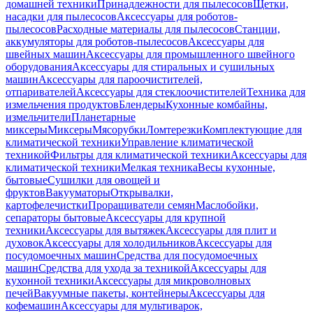
домашней техники
Принадлежности для пылесосов
Щетки,
насадки для пылесосов
Аксессуары для роботов-
пылесосов
Расходные материалы для пылесосов
Станции,
аккумуляторы для роботов-пылесосов
Аксессуары для
швейных машин
Аксессуары для промышленного швейного
оборудования
Аксессуары для стиральных и сушильных
машин
Аксессуары для пароочистителей,
отпаривателей
Аксессуары для стеклоочистителей
Техника для
измельчения продуктов
Блендеры
Кухонные комбайны,
измельчители
Планетарные
миксеры
Миксеры
Мясорубки
Ломтерезки
Комплектующие для
климатической техники
Управление климатической
техникой
Фильтры для климатической техники
Аксессуары для
климатической техники
Мелкая техника
Весы кухонные,
бытовые
Сушилки для овощей и
фруктов
Вакууматоры
Открывалки,
картофелечистки
Проращиватели семян
Маслобойки,
сепараторы бытовые
Аксессуары для крупной
техники
Аксессуары для вытяжек
Аксессуары для плит и
духовок
Аксессуары для холодильников
Аксессуары для
посудомоечных машин
Средства для посудомоечных
машин
Средства для ухода за техникой
Аксессуары для
кухонной техники
Аксессуары для микроволновых
печей
Вакуумные пакеты, контейнеры
Аксессуары для
кофемашин
Аксессуары для мультиварок,