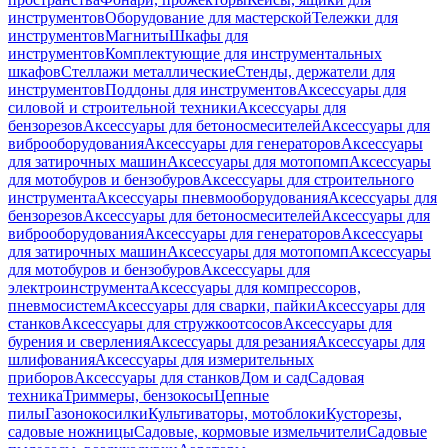
инструментов
Оборудование для мастерской
Тележки для
инструментов
Магниты
Шкафы для
инструментов
Комплектующие для инструментальных
шкафов
Стеллажи металлические
Стенды, держатели для
инструментов
Поддоны для инструментов
Аксессуары для
силовой и строительной техники
Аксессуары для
бензорезов
Аксессуары для бетоносмесителей
Аксессуары для
виброоборудования
Аксессуары для генераторов
Аксессуары
для затирочных машин
Аксессуары для мотопомп
Аксессуары
для мотобуров и бензобуров
Аксессуары для строительного
инструмента
Аксессуары пневмооборудования
Аксессуары для
бензорезов
Аксессуары для бетоносмесителей
Аксессуары для
виброоборудования
Аксессуары для генераторов
Аксессуары
для затирочных машин
Аксессуары для мотопомп
Аксессуары
для мотобуров и бензобуров
Аксессуары для
электроинструмента
Аксессуары для компрессоров,
пневмосистем
Аксессуары для сварки, пайки
Аксессуары для
станков
Аксессуары для стружкоотсосов
Аксессуары для
бурения и сверления
Аксессуары для резания
Аксессуары для
шлифования
Аксессуары для измерительных
приборов
Аксессуары для станков
Дом и сад
Садовая
техника
Триммеры, бензокосы
Цепные
пилы
Газонокосилки
Культиваторы, мотоблоки
Кусторезы,
садовые ножницы
Садовые, кормовые измельчители
Садовые