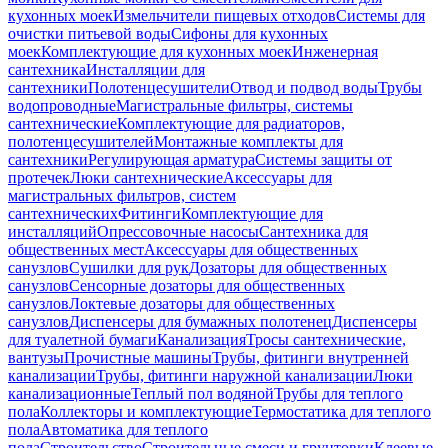
кухонных моек
Измельчители пищевых отходов
Системы для
очистки питьевой воды
Сифоны для кухонных
моек
Комплектующие для кухонных моек
Инженерная
сантехника
Инсталляции для
сантехники
Полотенцесушители
Отвод и подвод воды
Трубы
водопроводные
Магистральные фильтры, системы
сантехнические
Комплектующие для радиаторов,
полотенцесушителей
Монтажные комплекты для
сантехники
Регулирующая арматура
Системы защиты от
протечек
Люки сантехнические
Аксессуары для
магистральных фильтров, систем
сантехнических
Фитинги
Комплектующие для
инсталляций
Опрессовочные насосы
Сантехника для
общественных мест
Аксессуары для общественных
санузлов
Сушилки для рук
Дозаторы для общественных
санузлов
Сенсорные дозаторы для общественных
санузлов
Локтевые дозаторы для общественных
санузлов
Диспенсеры для бумажных полотенец
Диспенсеры
для туалетной бумаги
Канализация
Тросы сантехнические,
вантузы
Прочистные машины
Трубы, фитинги внутренней
канализации
Трубы, фитинги наружной канализации
Люки
канализационные
Теплый пол водяной
Трубы для теплого
пола
Коллекторы и комплектующие
Термостатика для теплого
пола
Автоматика для теплого
пола
Строительство
Строительные смеси и грунтовки
Клеевые