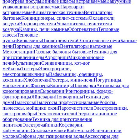
подогрева посуды
Винные шкафы встраиваемые
Вакуумные
упаковщики встраиваемые
Пароварки
встраиваемые
Климатическая техника
Вентиляторы
бытовые
Кондиционеры, сплит-системы
Охладители
воздуха
Водонагреватели
Увлажнители, очистители
воздуха
Камины, печи-камины
Обогреватели
Тепловые
завесы
Тепловые
пушки
Биокамины
Проветриватели
Отопительные печи
Банные
печи
Порталы для каминов
Вентиляторы вытяжные
Метеостанции
Газовые баллоны бытовые
Техника для
приготовления еды
Аэрогрили
Микроволновые
печи
Мультиварки
Сэндвичницы, хот-дог
мейкеры
Тостеры
Электрогрили,
электрошашлычницы
Вафельницы, орешницы,
кексницы
Хлебопечки
Ростеры, мини-печи
Йогуртницы,
мороженицы
Фризеры
Блинницы
Пароварки
Автоклавы для
консервирования
Сыроварни
Фритюрницы, фондю-
фритюрницы
Яйцеварки
Попкорницы
Техника для
дома
Пылесосы
Пылесосы профессиональные
Роботы-
пылесосы, мойщики окон
Пароочистители
Электровеники,
электрошвабры
Стеклоочистители
Стерилизационное
оборудование
Техника для приготовления
напитков
Электрочайники
Кофеварки,
кофемашины
Соковыжималки
Кофемолки
Вспениватели
молока
Сифоны для газирования воды
Аксессуары для