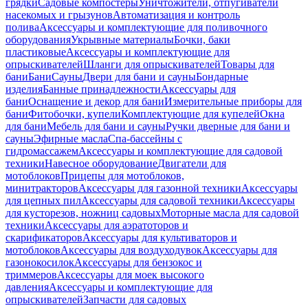
грядки
Садовые компостеры
Уничтожители, отпугиватели
насекомых и грызунов
Автоматизация и контроль
полива
Аксессуары и комплектующие для поливочного
оборудования
Укрывные материалы
Бочки, баки
пластиковые
Аксессуары и комплектующие для
опрыскивателей
Шланги для опрыскивателей
Товары для
бани
Бани
Сауны
Двери для бани и сауны
Бондарные
изделия
Банные принадлежности
Аксессуары для
бани
Оснащение и декор для бани
Измерительные приборы для
бани
Фитобочки, купели
Комплектующие для купелей
Окна
для бани
Мебель для бани и сауны
Ручки дверные для бани и
сауны
Эфирные масла
Спа-бассейны с
гидромассажем
Аксессуары и комплектующие для садовой
техники
Навесное оборудование
Двигатели для
мотоблоков
Прицепы для мотоблоков,
минитракторов
Аксессуары для газонной техники
Аксессуары
для цепных пил
Аксессуары для садовой техники
Аксессуары
для кусторезов, ножниц садовых
Моторные масла для садовой
техники
Аксессуары для аэратоторов и
скарификаторов
Аксессуары для культиваторов и
мотоблоков
Аксессуары для воздуходувок
Аксессуары для
газонокосилок
Аксессуары для бензокос и
триммеров
Аксессуары для моек высокого
давления
Аксессуары и комплектующие для
опрыскивателей
Запчасти для садовых