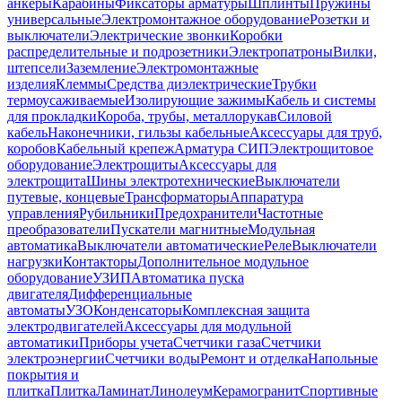
анкеры
Карабины
Фиксаторы арматуры
Шплинты
Пружины
универсальные
Электромонтажное оборудование
Розетки и
выключатели
Электрические звонки
Коробки
распределительные и подрозетники
Электропатроны
Вилки,
штепсели
Заземление
Электромонтажные
изделия
Клеммы
Средства диэлектрические
Трубки
термоусаживаемые
Изолирующие зажимы
Кабель и системы
для прокладки
Короба, трубы, металлорукав
Силовой
кабель
Наконечники, гильзы кабельные
Аксессуары для труб,
коробов
Кабельный крепеж
Арматура СИП
Электрощитовое
оборудование
Электрощиты
Аксессуары для
электрощита
Шины электротехнические
Выключатели
путевые, концевые
Трансформаторы
Аппаратура
управления
Рубильники
Предохранители
Частотные
преобразователи
Пускатели магнитные
Модульная
автоматика
Выключатели автоматические
Реле
Выключатели
нагрузки
Контакторы
Дополнительное модульное
оборудование
УЗИП
Автоматика пуска
двигателя
Дифференциальные
автоматы
УЗО
Конденсаторы
Комплексная защита
электродвигателей
Аксессуары для модульной
автоматики
Приборы учета
Счетчики газа
Счетчики
электроэнергии
Счетчики воды
Ремонт и отделка
Напольные
покрытия и
плитка
Плитка
Ламинат
Линолеум
Керамогранит
Спортивные