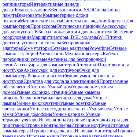
репликаторы
Интерактивные панели,
доски
Комплектующие
Жесткие диски, SSD
Оперативная
память
Видеокарты
Компьютерные блоки
питания
Материнские платы
Системы охлаждения
Корпуса для
компьютеров
Процессоры
Оптические приводы
Аксессуары
для корпусов ПК
Боксы, док-станции для накопителей
Сетевое
оборудование
Маршрутизаторы, DSL-модемы
Wi-Fi точки
доступа, усилители сигнала
Беспроводные
адаптеры
Коммутаторы
Сетевые адаптеры
Powerline
Сетевые
комплектующие
IP-телефония
Медиаконвертеры
Кабели,
переходники сетевые
Антенны для беспроводной
связи
Аксессуары для компьютерной техники
Подставки для
ноутбуков
Аксессуары для ноутбуков
Очки для
компьютера
Рюкзаки для ноутбуков
Сумки, чехлы для
ноутбуков
Средства для ухода за электроникой
Программное
обеспечение
Система Умный дом
Управление умным
домом
Умные колонки, станции
Умные камеры
видеонаблюдения
Умные датчики для дома
Умные
лампы
Умные выключатели
Умные розетки
Умные
светильники
Умные светодиодные ленты
Умные реле
Умные
замки
Умные домофоны
Умные карнизы
Умные
терморегуляторы
Игровая зона
Игровые приставки
Игры для
приставок
Игровые контроллеры
Игровые ноутбуки
Игровые
компьютеры
Игровые видеокарты
Игровые мониторы
Игровые
телевизоры
Игровые мыши
Игровые клавиатуры
Игровые