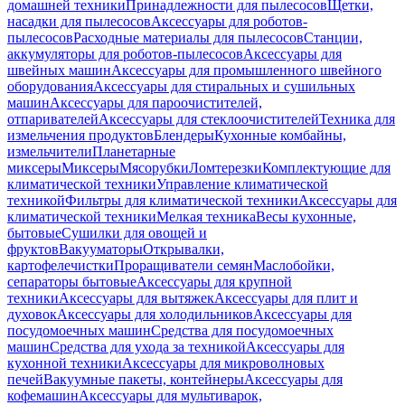
домашней техники
Принадлежности для пылесосов
Щетки,
насадки для пылесосов
Аксессуары для роботов-
пылесосов
Расходные материалы для пылесосов
Станции,
аккумуляторы для роботов-пылесосов
Аксессуары для
швейных машин
Аксессуары для промышленного швейного
оборудования
Аксессуары для стиральных и сушильных
машин
Аксессуары для пароочистителей,
отпаривателей
Аксессуары для стеклоочистителей
Техника для
измельчения продуктов
Блендеры
Кухонные комбайны,
измельчители
Планетарные
миксеры
Миксеры
Мясорубки
Ломтерезки
Комплектующие для
климатической техники
Управление климатической
техникой
Фильтры для климатической техники
Аксессуары для
климатической техники
Мелкая техника
Весы кухонные,
бытовые
Сушилки для овощей и
фруктов
Вакууматоры
Открывалки,
картофелечистки
Проращиватели семян
Маслобойки,
сепараторы бытовые
Аксессуары для крупной
техники
Аксессуары для вытяжек
Аксессуары для плит и
духовок
Аксессуары для холодильников
Аксессуары для
посудомоечных машин
Средства для посудомоечных
машин
Средства для ухода за техникой
Аксессуары для
кухонной техники
Аксессуары для микроволновых
печей
Вакуумные пакеты, контейнеры
Аксессуары для
кофемашин
Аксессуары для мультиварок,