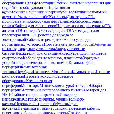
оборудования для фотостудии
Стойки, системы крепления для
студийного оборудования
Портативная
аудиотехника
Наушники и гарнитуры
Портативные колонки,
акустика
Умные колонки
MP3-плееры
Диктофоны
CD-
проигрыватели
Аксессуары для телевизоров
Кронштейны,
стойки
Кабели для телевизоров
Подписки на видеосервисы
ТВ-
антенны
ТВ-тюнеры
Аксессуары для ТВ
Аксессуары для
проектора
Очки 3D
Средства для ухода за
электроникой
Кабели, переходники
Аксессуары для
портативных устройств
Портативные аккумуляторы
Элементы
питания, зарядные устройства
Аккумуляторные
батареи
Держатели, док-станции
Аксессуары для планшетов,
смартфонов
Кабели для телефонов, планшетов
Зарядные
устройства для телефонов, планшетов
Компьютеры и
периферия
Компьютерная
техника
Ноутбуки
Планшеты
Моноблоки
Компьютеры
Игровые
компьютеры
Игровые консоли
Серверное
оборудование
Компьютерная
периферия
Мониторы
Мыши
Клавиатуры
Стилусы
Наборы
периферии
Источники бесперебойного питания
Батареи для
ИБП
Стабилизаторы напряжения
Инверторы
напряжения
Сетевые фильтры, удлинители
Веб-
камеры
Игровые контроллеры
Мультимедиа
акустика
Наушники и гарнитуры
Компьютерные кабели,
переходники
Зарядные, аккумуляторы
Док-станции,