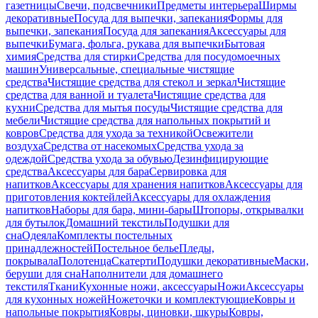
газетницы
Свечи, подсвечники
Предметы интерьера
Ширмы
декоративные
Посуда для выпечки, запекания
Формы для
выпечки, запекания
Посуда для запекания
Аксессуары для
выпечки
Бумага, фольга, рукава для выпечки
Бытовая
химия
Средства для стирки
Средства для посудомоечных
машин
Универсальные, специальные чистящие
средства
Чистящие средства для стекол и зеркал
Чистящие
средства для ванной и туалета
Чистящие средства для
кухни
Средства для мытья посуды
Чистящие средства для
мебели
Чистящие средства для напольных покрытий и
ковров
Средства для ухода за техникой
Освежители
воздуха
Средства от насекомых
Средства ухода за
одеждой
Средства ухода за обувью
Дезинфицирующие
средства
Аксессуары для бара
Сервировка для
напитков
Аксессуары для хранения напитков
Аксессуары для
приготовления коктейлей
Аксессуары для охлаждения
напитков
Наборы для бара, мини-бары
Штопоры, открывалки
для бутылок
Домашний текстиль
Подушки для
сна
Одеяла
Комплекты постельных
принадлежностей
Постельное белье
Пледы,
покрывала
Полотенца
Скатерти
Подушки декоративные
Маски,
беруши для сна
Наполнители для домашнего
текстиля
Ткани
Кухонные ножи, аксессуары
Ножи
Аксессуары
для кухонных ножей
Ножеточки и комплектующие
Ковры и
напольные покрытия
Ковры, циновки, шкуры
Ковры,