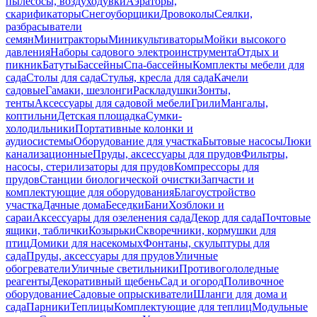
пылесосы, воздуходувки
Аэраторы,
скарификаторы
Снегоуборщики
Дровоколы
Сеялки,
разбрасыватели
семян
Минитракторы
Миникультиваторы
Мойки высокого
давления
Наборы садового электроинструмента
Отдых и
пикник
Батуты
Бассейны
Спа-бассейны
Комплекты мебели для
сада
Столы для сада
Стулья, кресла для сада
Качели
садовые
Гамаки, шезлонги
Раскладушки
Зонты,
тенты
Аксессуары для садовой мебели
Грили
Мангалы,
коптильни
Детская площадка
Сумки-
холодильники
Портативные колонки и
аудиосистемы
Оборудование для участка
Бытовые насосы
Люки
канализационные
Пруды, аксессуары для прудов
Фильтры,
насосы, стерилизаторы для прудов
Компрессоры для
прудов
Станции биологической очистки
Запчасти и
комплектующие для оборудования
Благоустройство
участка
Дачные дома
Беседки
Бани
Хозблоки и
сараи
Аксессуары для озеленения сада
Декор для сада
Почтовые
ящики, таблички
Козырьки
Скворечники, кормушки для
птиц
Домики для насекомых
Фонтаны, скульптуры для
сада
Пруды, аксессуары для прудов
Уличные
обогреватели
Уличные светильники
Противогололедные
реагенты
Декоративный щебень
Сад и огород
Поливочное
оборудование
Садовые опрыскиватели
Шланги для дома и
сада
Парники
Теплицы
Комплектующие для теплиц
Модульные