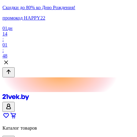
Скидки до 80% ко Дню Рождения!
промокод HAPPY22
01
дн
14
:
01
:
48
Каталог товаров