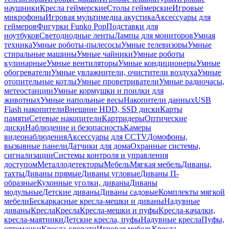
наушники
Кресла геймерские
Столы геймерские
Игровые
микрофоны
Игровая мультимедиа акустика
Аксессуары для
геймеров
Фигурки Funko Pop
Подставки для
ноутбуков
Светодиодные ленты
Лампы для мониторов
Умная
техника
Умные роботы-пылесосы
Умные телевизоры
Умные
стиральные машины
Умные чайники
Умные роботы
кулинарные
Умные вентиляторы
Умные кондиционеры
Умные
обогреватели
Умные увлажнители, очистители воздуха
Умные
отопительные котлы
Умные проветриватели
Умные радиочасы,
метеостанции
Умные кормушки и поилки для
животных
Умные напольные весы
Накопители данных
USB
Flash накопители
Внешние HDD, SSD диски
Карты
памяти
Сетевые накопители
Картридеры
Оптические
диски
Наблюдение и безопасность
Камеры
видеонаблюдения
Аксессуары для CCTV
Домофоны,
вызывные панели
Датчики для дома
Охранные системы,
сигнализации
Системы контроля и управления
доступом
Металлодетекторы
Мебель
Мягкая мебель
Диваны,
тахты
Диваны прямые
Диваны угловые
Диваны П-
образные
Кухонные уголки, диваны
Диваны
модульные
Детские диваны
Диваны садовые
Комплекты мягкой
мебели
Бескаркасные кресла-мешки и диваны
Надувные
диваны
Кресла
Кресла
Кресла-мешки и пуфы
Кресла-качалки,
кресла-маятники
Детские кресла, пуфы
Надувные кресла
Пуфы,
оттоманки
Кресла-кровати
Игровая мебель
Кресла