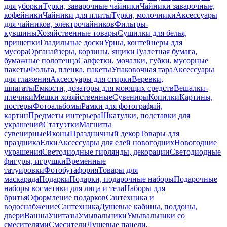
для уборки
Турки, заварочные чайники
Чайники заварочные,
кофейники
Чайники для плиты
Турки, молочники
Аксессуары
для чайников, электрочайников
Фильтры-
кувшины
Хозяйственные товары
Сушилки для белья,
прищепки
Гладильные доски
Урны, контейнеры для
мусора
Органайзеры, корзины, ящики
Туалетная бумага,
бумажные полотенца
Салфетки, мочалки, губки, мусорные
пакеты
Фольга, пленка, пакеты
Упаковочная тара
Аксессуары
для глажения
Аксессуары для стирки
Веревки,
шпагаты
Емкости, дозаторы для моющих средств
Вешалки-
плечики
Мешки хозяйственные
Сувениры
Копилки
Картины,
постеры
Фотоальбомы
Рамки для фотографий,
картин
Предметы интерьера
Шкатулки, подставки для
украшений
Статуэтки
Магниты
сувенирные
Иконы
Праздничный декор
Товары для
праздника
Елки
Аксессуары для елей новогодних
Новогодние
украшения
Светодиодные гирлянды, декорации
Светодиодные
фигуры, игрушки
Временные
татуировки
Фотобутафория
Товары для
маскарада
Подарки
Подарки, подарочные наборы
Подарочные
наборы косметики для лица и тела
Наборы для
бритья
Оформление подарков
Сантехника и
водоснабжение
Сантехника
Душевые кабины, поддоны,
двери
Ванны
Унитазы
Умывальники
Умывальники со
смесителями
Смесители
Душевые панели,