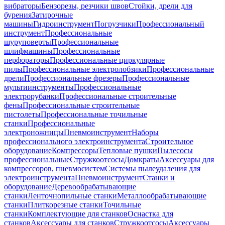
вибраторы
Бензорезы, резчики швов
Стойки, дрели для
бурения
Затирочные
машины
Гидроинструмент
Погрузчики
Профессиональный
инструмент
Профессиональные
шуруповерты
Профессиональные
шлифмашины
Профессиональные
перфораторы
Профессиональные циркулярные
пилы
Профессиональные электролобзики
Профессиональные
дрели
Профессиональные фрезеры
Профессиональные
мультиинструменты
Профессиональные
электрорубанки
Профессиональные строительные
фены
Профессиональные строительные
пистолеты
Профессиональные точильные
станки
Профессиональные
электроножницы
Пневмоинструмент
Наборы
профессионального электроинструмента
Строительное
оборудование
Компрессоры
Тепловые пушки
Пылесосы
профессиональные
Стружкоотсосы
Домкраты
Аксессуары для
компрессоров, пневмосистем
Системы пылеудаления для
электроинструмента
Пневмоинструмент
Станки и
оборудование
Деревообрабатывающие
станки
Ленточнопильные станки
Металлообрабатывающие
станки
Плиткорезные станки
Точильные
станки
Комплектующие для станков
Оснастка для
станков
Аксессуары для станков
Стружкоотсосы
Аксессуары