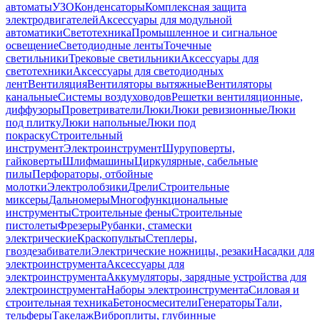
автоматы
УЗО
Конденсаторы
Комплексная защита
электродвигателей
Аксессуары для модульной
автоматики
Светотехника
Промышленное и сигнальное
освещение
Светодиодные ленты
Точечные
светильники
Трековые светильники
Аксессуары для
светотехники
Аксессуары для светодиодных
лент
Вентиляция
Вентиляторы вытяжные
Вентиляторы
канальные
Системы воздуховодов
Решетки вентиляционные,
диффузоры
Проветриватели
Люки
Люки ревизионные
Люки
под плитку
Люки напольные
Люки под
покраску
Строительный
инструмент
Электроинструмент
Шуруповерты,
гайковерты
Шлифмашины
Циркулярные, сабельные
пилы
Перфораторы, отбойные
молотки
Электролобзики
Дрели
Строительные
миксеры
Дальномеры
Многофункциональные
инструменты
Строительные фены
Строительные
пистолеты
Фрезеры
Рубанки, стамески
электрические
Краскопульты
Степлеры,
гвоздезабиватели
Электрические ножницы, резаки
Насадки для
электроинструмента
Аксессуары для
электроинструмента
Аккумуляторы, зарядные устройства для
электроинструмента
Наборы электроинструмента
Силовая и
строительная техника
Бетоносмесители
Генераторы
Тали,
тельферы
Такелаж
Виброплиты, глубинные