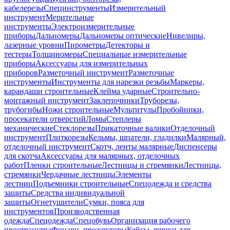
кабелерезы
Специнструменты
Измерительный
инструмент
Мерительные
инструменты
Электроизмерительные
приборы
Дальномеры
Дальномеры оптические
Нивелиры,
лазерные уровни
Пирометры
Детекторы и
тестеры
Толщиномеры
Специальные измерительные
приборы
Аксессуары для измерительных
приборов
Разметочный инструмент
Разметочные
инструменты
Инструменты для нарезки резьбы
Маркеры,
карандаши строительные
Клейма ударные
Строительно-
монтажный инструмент
Заклепочники
Труборезы,
трубогибы
Ножи строительные
Мультитулы
Пробойники,
просекатели отверстий
Ломы
Степлеры
механические
Стеклорезы
Прикаточные валики
Отделочный
инструмент
Плиткорезы
Кельмы, шпатели, гладилки
Малярный,
отделочный инструмент
Скотч, ленты малярные
Диспенсеры
для скотча
Аксессуары для малярных, отделочных
работ
Пленки строительные
Лестницы и стремянки
Лестницы,
стремянки
Чердачные лестницы
Элементы
лестниц
Подъемники строительные
Спецодежда и средства
защиты
Средства индивидуальной
защиты
Огнетушители
Сумки, пояса для
инструментов
Производственная
одежда
Спецодежда
Спецобувь
Организация рабочего
пространства
Фонари, прожекторы
Кейсы, ящики для