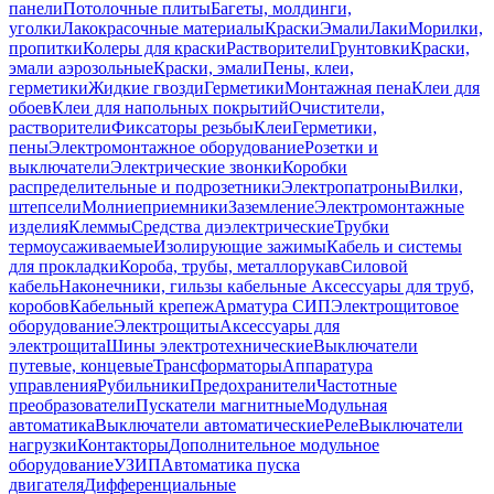
панели
Потолочные плиты
Багеты, молдинги,
уголки
Лакокрасочные материалы
Краски
Эмали
Лаки
Морилки,
пропитки
Колеры для краски
Растворители
Грунтовки
Краски,
эмали аэрозольные
Краски, эмали
Пены, клеи,
герметики
Жидкие гвозди
Герметики
Монтажная пена
Клеи для
обоев
Клеи для напольных покрытий
Очистители,
растворители
Фиксаторы резьбы
Клеи
Герметики,
пены
Электромонтажное оборудование
Розетки и
выключатели
Электрические звонки
Коробки
распределительные и подрозетники
Электропатроны
Вилки,
штепсели
Молниеприемники
Заземление
Электромонтажные
изделия
Клеммы
Средства диэлектрические
Трубки
термоусаживаемые
Изолирующие зажимы
Кабель и системы
для прокладки
Короба, трубы, металлорукав
Силовой
кабель
Наконечники, гильзы кабельные
Аксессуары для труб,
коробов
Кабельный крепеж
Арматура СИП
Электрощитовое
оборудование
Электрощиты
Аксессуары для
электрощита
Шины электротехнические
Выключатели
путевые, концевые
Трансформаторы
Аппаратура
управления
Рубильники
Предохранители
Частотные
преобразователи
Пускатели магнитные
Модульная
автоматика
Выключатели автоматические
Реле
Выключатели
нагрузки
Контакторы
Дополнительное модульное
оборудование
УЗИП
Автоматика пуска
двигателя
Дифференциальные