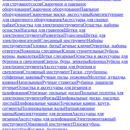
для стружкоотсосов
Сварочное и паяльное
оборудование
Сварочное оборудование
Паяльное
оборудование
Сварочные маски, аксессуары
Комплектующие
для сварочного оборудования
Аксессуары для сварки,
пайки
Оснастка для электроинструмента
Оснастка, наборы
оснастки
Насадки для граверов
Щетки для
электроинструмента
Развертки
Пуансоны
Щетки для
электродвигателей
Слесарный инструмент
Наборы
инструментов
Головки, биты
Гаечные ключи
Отвертки, наборы
отверток
Ножницы слесарные
Клещи строительные
Зубила,
керны, выколотки
Щетки слесарные
Оснастка и аксессуары для
бурения и сверления
Сверла, буры, зенкеры
Коронки
Зубила для
электроинструмента
Аксессуары для бурения и
сверления
Столярный инструмент
Тиски, струбцины,
гейферные зажимы
Ручные пилы, ножовки
Молотки, кувалды,
киянки
Напильники
Ручные стамески
Рубанки, рашпили
ручные
Оснастка и аксессуары для резания и
шлифования
Отрезные, пильные диски
Пильные полотна для
электроинструмента
Фрезы
Шлифовальные диски, насадки,
листы
Шлифовальные чашки
Точильные камни, круги,
сегменты
Полировальные валы
Направляющие
шины
Комплектующие для резания
Аксессуары для
резания
Аксессуары для шлифования
Электромонтажный
инструмент
Обжимной инструмент
Плоскогубцы,
круглогубцы
Кусачки, болторезы,