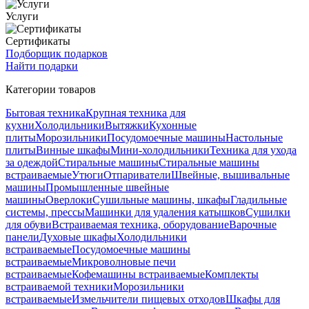
Услуги
Сертификаты
Подборщик подарков
Найти подарки
Категории товаров
Бытовая техника
Крупная техника для
кухни
Холодильники
Вытяжки
Кухонные
плиты
Морозильники
Посудомоечные машины
Настольные
плиты
Винные шкафы
Мини-холодильники
Техника для ухода
за одеждой
Стиральные машины
Стиральные машины
встраиваемые
Утюги
Отпариватели
Швейные, вышивальные
машины
Промышленные швейные
машины
Оверлоки
Сушильные машины, шкафы
Гладильные
системы, прессы
Машинки для удаления катышков
Сушилки
для обуви
Встраиваемая техника, оборудование
Варочные
панели
Духовые шкафы
Холодильники
встраиваемые
Посудомоечные машины
встраиваемые
Микроволновые печи
встраиваемые
Кофемашины встраиваемые
Комплекты
встраиваемой техники
Морозильники
встраиваемые
Измельчители пищевых отходов
Шкафы для