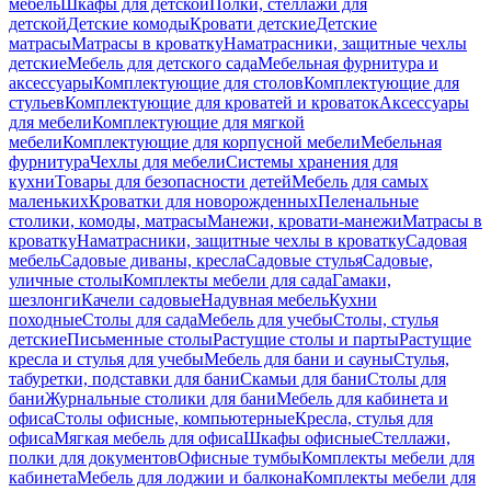
мебель
Шкафы для детской
Полки, стеллажи для
детской
Детские комоды
Кровати детские
Детские
матрасы
Матрасы в кроватку
Наматрасники, защитные чехлы
детские
Мебель для детского сада
Мебельная фурнитура и
аксессуары
Комплектующие для столов
Комплектующие для
стульев
Комплектующие для кроватей и кроваток
Аксессуары
для мебели
Комплектующие для мягкой
мебели
Комплектующие для корпусной мебели
Мебельная
фурнитура
Чехлы для мебели
Системы хранения для
кухни
Товары для безопасности детей
Мебель для самых
маленьких
Кроватки для новорожденных
Пеленальные
столики, комоды, матрасы
Манежи, кровати-манежи
Матрасы в
кроватку
Наматрасники, защитные чехлы в кроватку
Садовая
мебель
Садовые диваны, кресла
Садовые стулья
Садовые,
уличные столы
Комплекты мебели для сада
Гамаки,
шезлонги
Качели садовые
Надувная мебель
Кухни
походные
Столы для сада
Мебель для учебы
Столы, стулья
детские
Письменные столы
Растущие столы и парты
Растущие
кресла и стулья для учебы
Мебель для бани и сауны
Стулья,
табуретки, подставки для бани
Скамьи для бани
Столы для
бани
Журнальные столики для бани
Мебель для кабинета и
офиса
Столы офисные, компьютерные
Кресла, стулья для
офиса
Мягкая мебель для офиса
Шкафы офисные
Стеллажи,
полки для документов
Офисные тумбы
Комплекты мебели для
кабинета
Мебель для лоджии и балкона
Комплекты мебели для