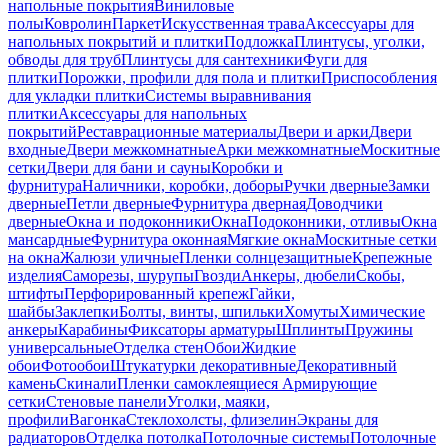
напольные покрытия
Виниловые
полы
Ковролин
Паркет
Искусственная трава
Аксессуары для
напольных покрытий и плитки
Подложка
Плинтусы, уголки,
обводы для труб
Плинтусы для сантехники
Фуги для
плитки
Порожки, профили для пола и плитки
Приспособления
для укладки плитки
Системы выравнивания
плитки
Аксессуары для напольных
покрытий
Реставрационные материалы
Двери и арки
Двери
входные
Двери межкомнатные
Арки межкомнатные
Москитные
сетки
Двери для бани и сауны
Коробки и
фурнитура
Наличники, коробки, доборы
Ручки дверные
Замки
дверные
Петли дверные
Фурнитура дверная
Доводчики
дверные
Окна и подоконники
Окна
Подоконники, отливы
Окна
мансардные
Фурнитура оконная
Мягкие окна
Москитные сетки
на окна
Жалюзи уличные
Пленки солнцезащитные
Крепежные
изделия
Саморезы, шурупы
Гвозди
Анкеры, дюбели
Скобы,
штифты
Перфорированный крепеж
Гайки,
шайбы
Заклепки
Болты, винты, шпильки
Хомуты
Химические
анкеры
Карабины
Фиксаторы арматуры
Шплинты
Пружины
универсальные
Отделка стен
Обои
Жидкие
обои
Фотообои
Штукатурки декоративные
Декоративный
камень
Скинали
Пленки самоклеящиеся
Армирующие
сетки
Стеновые панели
Уголки, маяки,
профили
Вагонка
Стеклохолсты, флизелин
Экраны для
радиаторов
Отделка потолка
Потолочные системы
Потолочные