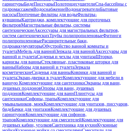
гарнитуры
Биде
Писсуары
Полотенцесушители
Спа-бассейны с
гидромассажем
Водоснабжение
Водонагреватели
Бытовые
насосы
Проточные фильтры для воды
Фильтры-
кувшины
Картриджи, комплектующие для проточных
фильтров
Магистральные фильтры, системы
сантехнические
Аксессуары для магистральных фильтров,
систем сантехнических
Трубы полипропиленовые
Фитинги
полипропиленовые
Расширительные баки,
гидроаккумуляторы
Обустройство ванной комнаты и
туалета
Мебель для ванной
Зеркала для ванной
Аксессуары для
ванной и туалета
Сиденья и чехлы для унитаза
Шторки,
карнизы для ванны
Стеклянные, пластиковые шторки для
ванны
Наборы для ванной и туалета
Зеркала
косметические
Сиденья для ванны
Коврики для ванной и
туалета
Экран-дверки в туалет
Комплектующие для мебели в
ванную
Комплектующие для сантехники
Экраны для ванн,
душевых поддонов
Опоры для ванн, душевых
поддонов
Комплектующие для ванн
Плинтусы для
сантехники
Сифоны, трапы
Комплектующие для
умывальников, моек
Комплектующие для унитазов, писсуаров,
биде
Бачки для унитазов
Комплектующие для душевых
гарнитуров
Комплектующие для сифонов,
трапов
Комплектующие для смесителей
Комплектующие для
душевых кабин, уголков
Сантехника для кухни
Кухонные
мойки
Кухонные мойки со смесителями
Смесители для