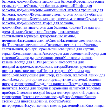
балкона, лоджии
Кресла-мешки для балкона
Кресла подвесные,
стулья садовые
Столы для балкона, лоджии
Шкафы для
балкона, лоджии
Дверцы жалюзийные
Системы хранения для
балкона, лоджии
Журнальные столы, столы-книги
Тумбы для
балкона, лоджии
Кресла-качалки, кресла-маятники
Стулья для
балкона, лоджии
Кресла, пуфы для балкона,
лоджии
Компактные столы для балкона, лоджии
Товары для
дома, бакалея
Освещение
Люстры, потолочные
светильники
Торшеры
Прикроватные лампы,
ночники
Настольные лампы
Споты
Настенные светильники,
бра
Точечные светильники
Трековые светильники
Уличные
светильники, фонари, бра
Лампы
Освещение для картин,
зеркал
Кольцевые лампы
Аксессуары для освещения
Посуда для
готовки
Сковороды, сотейники, воки
Кастрюли, ковши,
казаны
Посуда для СВЧ
Крышки и аксессуары для
посуды
Гастроемкости
Жалюзи, шторы
Жалюзи, рулонные
шторы, римские шторы
Шторы, гардины
Карнизы для
штор
Комплектующие для штор, карнизов, жалюзи
Пленки для
окон
Электроприводные солнцезащитные системы
Столовая
посуда, сервировка
Посуда для напитков
Посуда для горячих
напитков
Посуда для подачи и хранения напитков
Столовые
приборы
Столовая посуда
Посуда для сервировки
Предметы
сервировки
Детская столовая посуда
Декор
Зеркала
Кашпо,
стойки для цветов
Картины, постеры
Часы
интерьерные
Искусственные цветы, растения
Вазы
Ключницы,