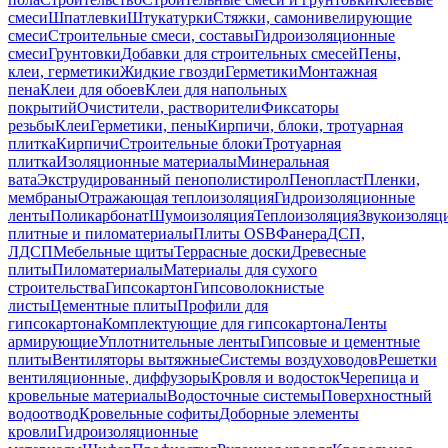
смеси
Шпатлевки
Штукатурки
Стяжки, самонивелирующие
смеси
Строительные смеси, составы
Гидроизоляционные
смеси
Грунтовки
Добавки для строительных смесей
Пены,
клеи, герметики
Жидкие гвозди
Герметики
Монтажная
пена
Клеи для обоев
Клеи для напольных
покрытий
Очистители, растворители
Фиксаторы
резьбы
Клеи
Герметики, пены
Кирпичи, блоки, тротуарная
плитка
Кирпичи
Строительные блоки
Тротуарная
плитка
Изоляционные материалы
Минеральная
вата
Экструдированный пенополистирол
Пенопласт
Пленки,
мембраны
Отражающая теплоизоляция
Гидроизоляционные
ленты
Поликарбонат
Шумоизоляция
Теплоизоляция
Звукоизоляц
плитные и пиломатериалы
Плиты OSB
Фанера
ДСП,
ЛДСП
Мебельные щиты
Террасные доски
Древесные
плиты
Пиломатериалы
Материалы для сухого
строительства
Гипсокартон
Гипсоволокнистые
листы
Цементные плиты
Профили для
гипсокартона
Комплектующие для гипсокартона
Ленты
армирующие
Уплотнительные ленты
Гипсовые и цементные
плиты
Вентиляторы вытяжные
Системы воздуховодов
Решетки
вентиляционные, диффузоры
Кровля и водосток
Черепица и
кровельные материалы
Водосточные системы
Поверхностный
водоотвод
Кровельные софиты
Доборные элементы
кровли
Гидроизоляционные