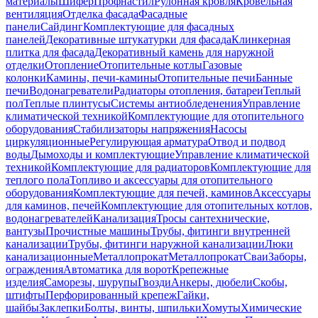
материалы
Шифер
Профнастил
Рулонная кровля
Кровельная
вентиляция
Отделка фасада
Фасадные
панели
Сайдинг
Комплектующие для фасадных
панелей
Декоративные штукатурки для фасада
Клинкерная
плитка для фасада
Декоративный камень для наружной
отделки
Отопление
Отопительные котлы
Газовые
колонки
Камины, печи-камины
Отопительные печи
Банные
печи
Водонагреватели
Радиаторы отопления, батареи
Теплый
пол
Теплые плинтусы
Системы антиобледенения
Управление
климатической техникой
Комплектующие для отопительного
оборудования
Стабилизаторы напряжения
Насосы
циркуляционные
Регулирующая арматура
Отвод и подвод
воды
Дымоходы и комплектующие
Управление климатической
техникой
Комплектующие для радиаторов
Комплектующие для
теплого пола
Топливо и аксессуары для отопительного
оборудования
Комплектующие для печей, каминов
Аксессуары
для каминов, печей
Комплектующие для отопительных котлов,
водонагревателей
Канализация
Тросы сантехнические,
вантузы
Прочистные машины
Трубы, фитинги внутренней
канализации
Трубы, фитинги наружной канализации
Люки
канализационные
Металлопрокат
Металлопрокат
Сваи
Заборы,
ограждения
Автоматика для ворот
Крепежные
изделия
Саморезы, шурупы
Гвозди
Анкеры, дюбели
Скобы,
штифты
Перфорированный крепеж
Гайки,
шайбы
Заклепки
Болты, винты, шпильки
Хомуты
Химические