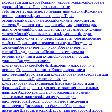
аксессуары для ковров
Коврики, наборы ковриков
Ковровые
дорожки
Циновки
Покрытия напольные
тафтинговые
Защитные, грязезащитные коврики
Кухонные
принадлежности
Кухонные приборы
Терки,
овощерезки
Разделочные доски
Кухонные термометры,
таймеры
Дуршлаги, сита, воронки
Формы, приборы для
приготовления
Молотки для мяса, тендерайзеры
Кухонные
мелочи
Миски
Кухонный текстиль
Кухонные фартуки,
прихватки
Кухонные полотенца
Скатерти, сервировочные
салфетки
Организация хранения на кухне
Посуда для
хранения
Органайзеры для кухни
Органайзеры для
специй
Посуда для ланча
Полки и аксессуары на
рейлинги
Рейлинги для кухни
Одноразовая посуда,
упаковка
Вакуумные пакеты,
контейнеры
Бакалея
Кофе
Чай
Цикорий, какао, горячий
шоколад
Сиропы и топпинги
Консервирование и
дистилляция
Автоклавы для консервирования
Аксессуары для
консервирования
Приспособления для
консервирования
Открывалки
Пивоварни
Емкости для
брожения
Ингредиенты для приготовления алкогольных
напитков
Аксессуары для приготовления и хранения
алкогольных напитков
Комплектующие для
дистилляторов
Прессы, дробилки для виноделия и
пивоварения
Дистилляторы бытовые
Уборочный
инвентарь
Швабры, насадки
Ведра, тазы для уборки
Наборы