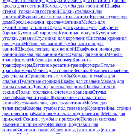
модули
Столешницы для кухни
Мебель для гостиной
Диваны,
кресла для гостиной
Комоды, тумбы для гостиной
Шкафы,
стенки, горки для гостиной
Полки, стеллажи для
гостиной
Журнальные столы, столы-книги
Кресла, стулья для
дома
Кресла-качалки, кресла-маятники
Мебель для
кухни
Столы, столики
Стулья для кухни
Стулья, табуреты
барные
Кухонный гарнитур
Кухонные модули
Кухонные
уголки, диваны
Стульчики для кормления
Системы хранения
для кухни
Мебель для ванной
Тумбы, консоли для
ванной
Шкафы, пеналы для ванной
Шкафчики, полки для
ванной
Зеркала для ванной
Аксессуары для ванной
Мебель-
трансформер
Мебель-трансформер
Кровати-
трансформеры
Детские кроватки-трансформеры
Столы-
трансформеры
Мебель для спальни
Зеркала
Комплекты мебели
для спальни
Прикроватные тумбы
Комоды и тумбы для
спальни
Туалетные столики
Шкафы для спальни
Мебель для
жилых комнат
Диваны, кресла для дома
Шкафы, стенки,
секции
Полки, стеллажи, системы хранения
Стулья,
кресла
Комоды и тумбы
Журнальные столы, столы-
книги
Кресла-качалки, кресла-маятники
Мебель для
телевизора
Комоды, тумбы под телевизор
Кронштейны, стойки
для телевизора
Каминокомплекты под телевизор
Мебель для
прихожей
Секции, тумбы в прихожую
Полки и системы
хранения в прихожую
Вешалки, подставки для
зонтов
Банкетки, скамьи
Ключницы, газетницы
Детская