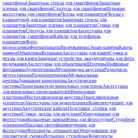
смартфонов
Защитные стекла для смартфонов
Защитные
пленки для смартфонов
Стилусы для смартфонов
Игровые
аксессуары для смартфонов
Чехлы для планшетов
Чехлы с
клавиатурой для планшетов
Защитные стекла для
планшетов
Защитные пленки для планшетов
Сумки для
планшетов
Стилусы для планшетов
Аксессуары для
планшетов, смартфонов
Кабели для телефонов,
планшетов
Фото,
видеосъемка
Фотоаппараты
Видеокамеры
Экшн-камеры
Карты
памяти
Объективы
Вспышки
Аксессуары для камер
Сумки и
чехлы для камер
Зарядные устройства, аккумуляторы для фото,
видеокамер
Аксессуары для объективов
Штативы
Цифровые
фоторамки
Аудиотехника
Мультимедиа акустика
Радиочасы,
метеостанции
Радиоприемники
Музыкальные
центры
Домашние кинотеатры
Акустические
системы
Проигрыватели виниловых пластинок
Аксессуары
для виниловых проигрывателей
Виниловые
пластинки
Инсталляционная акустика
Трансляционные
усилители
Аксессуары для аудиотехники
Комплектующие для
акустики
Акустические кабели
Подставки, стойки для
акустики
Сумки, чехлы для акустики
Оборудование для
фотостудии
Кольцевые лампы
Фоны для фотостудии
Студийное
освещение
Насадки светоформирующие для
фотостудии
Фотозонты, отражатели
Оборудование для
предметной съемки
Вспышки студийные
Комплекты