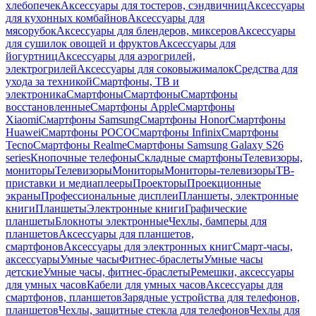
хлебопечек
Аксессуары для тостеров, сэндвичниц
Аксессуары
для кухонных комбайнов
Аксессуары для
мясорубок
Аксессуары для блендеров, миксеров
Аксессуары
для сушилок овощей и фруктов
Аксессуары для
йогуртниц
Аксессуары для аэрогрилей,
электрогрилей
Аксессуары для соковыжималок
Средства для
ухода за техникой
Смартфоны, ТВ и
электроника
Смартфоны
Смартфоны
Смартфоны
восстановленные
Смартфоны Apple
Смартфоны
Xiaomi
Смартфоны Samsung
Смартфоны Honor
Смартфоны
Huawei
Смартфоны POCO
Смартфоны Infinix
Смартфоны
Tecno
Смартфоны Realme
Смартфоны Samsung Galaxy S26
series
Кнопочные телефоны
Складные смартфоны
Телевизоры,
мониторы
Телевизоры
Мониторы
Мониторы-телевизоры
ТВ-
приставки и медиаплееры
Проекторы
Проекционные
экраны
Профессиональные дисплеи
Планшеты, электронные
книги
Планшеты
Электронные книги
Графические
планшеты
Блокноты электронные
Чехлы, бамперы для
планшетов
Аксессуары для планшетов,
смартфонов
Аксессуары для электронных книг
Смарт-часы,
аксессуары
Умные часы
Фитнес-браслеты
Умные часы
детские
Умные часы, фитнес-браслеты
Ремешки, аксессуары
для умных часов
Кабели для умных часов
Аксессуары для
смартфонов, планшетов
Зарядные устройства для телефонов,
планшетов
Чехлы, защитные стекла для телефонов
Чехлы для