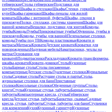
геймерские
Столы геймерские
Подставки для
ноутбуков
Шкафы и стеллажи
Шкафы
Стенки, горки
Шкафы-
купе
Шкафы-гармошки
Шкафы-пеналы для жилой
комнаты
Шкафы с витриной, буфеты
Шкафы, секции в
прихожую
Полки, стеллажи, системы хранения
Шкафы для
ванной комнаты
Вешалки, подставки для зонтов
Комоды,
тумбы
Комоды
Тумбы
Прикроватные тумбы
Обувницы, тумбы в
прихожую
Комоды, тумбы для ванной
Пеленальные столики,
комоды
Тумбы под ТВ
Комоды пластиковые
Кровати и
матрасы
Матрасы
Кровати
Детские кровати
Кроватки для
новорожденных
Надувная мебель
Наматрасники, чехлы на
матрас
Основания для
кроватей
Подматрасники
Раскладушки
Кровати-трансформеры,
шкафы-кровати
Кровати-домики
Столы
Кухонные
столы
Барные столы
Столы письменные,
компьютерные
Детские столы
Туалетные столики
Журнальные
столы
Садовые столы
Растущие столы и парты
Столы,
журнальные столики для бани
Приставные
столики
Консольные столики
Обеденные группы
Столы-
книги
Стулья
Кухонные стулья, табуреты
Барные стулья,
табуреты
Компьютерные кресла, стулья
Геймерские
кресла
Детские стулья, табуреты
Банкетки, скамьи
Садовые
кресла, стулья, табуреты
Стулья, табуреты для бани
Стульчики
для кормления
Кухня
Кухонный гарнитур
Кухонные