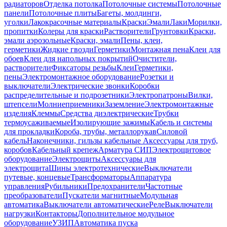
радиаторов
Отделка потолка
Потолочные системы
Потолочные
панели
Потолочные плиты
Багеты, молдинги,
уголки
Лакокрасочные материалы
Краски
Эмали
Лаки
Морилки,
пропитки
Колеры для краски
Растворители
Грунтовки
Краски,
эмали аэрозольные
Краски, эмали
Пены, клеи,
герметики
Жидкие гвозди
Герметики
Монтажная пена
Клеи для
обоев
Клеи для напольных покрытий
Очистители,
растворители
Фиксаторы резьбы
Клеи
Герметики,
пены
Электромонтажное оборудование
Розетки и
выключатели
Электрические звонки
Коробки
распределительные и подрозетники
Электропатроны
Вилки,
штепсели
Молниеприемники
Заземление
Электромонтажные
изделия
Клеммы
Средства диэлектрические
Трубки
термоусаживаемые
Изолирующие зажимы
Кабель и системы
для прокладки
Короба, трубы, металлорукав
Силовой
кабель
Наконечники, гильзы кабельные
Аксессуары для труб,
коробов
Кабельный крепеж
Арматура СИП
Электрощитовое
оборудование
Электрощиты
Аксессуары для
электрощита
Шины электротехнические
Выключатели
путевые, концевые
Трансформаторы
Аппаратура
управления
Рубильники
Предохранители
Частотные
преобразователи
Пускатели магнитные
Модульная
автоматика
Выключатели автоматические
Реле
Выключатели
нагрузки
Контакторы
Дополнительное модульное
оборудование
УЗИП
Автоматика пуска