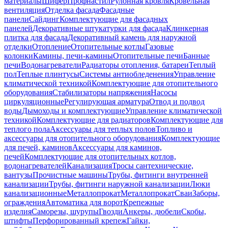
материалы
Шифер
Профнастил
Рулонная кровля
Кровельная
вентиляция
Отделка фасада
Фасадные
панели
Сайдинг
Комплектующие для фасадных
панелей
Декоративные штукатурки для фасада
Клинкерная
плитка для фасада
Декоративный камень для наружной
отделки
Отопление
Отопительные котлы
Газовые
колонки
Камины, печи-камины
Отопительные печи
Банные
печи
Водонагреватели
Радиаторы отопления, батареи
Теплый
пол
Теплые плинтусы
Системы антиобледенения
Управление
климатической техникой
Комплектующие для отопительного
оборудования
Стабилизаторы напряжения
Насосы
циркуляционные
Регулирующая арматура
Отвод и подвод
воды
Дымоходы и комплектующие
Управление климатической
техникой
Комплектующие для радиаторов
Комплектующие для
теплого пола
Аксессуары для теплых полов
Топливо и
аксессуары для отопительного оборудования
Комплектующие
для печей, каминов
Аксессуары для каминов,
печей
Комплектующие для отопительных котлов,
водонагревателей
Канализация
Тросы сантехнические,
вантузы
Прочистные машины
Трубы, фитинги внутренней
канализации
Трубы, фитинги наружной канализации
Люки
канализационные
Металлопрокат
Металлопрокат
Сваи
Заборы,
ограждения
Автоматика для ворот
Крепежные
изделия
Саморезы, шурупы
Гвозди
Анкеры, дюбели
Скобы,
штифты
Перфорированный крепеж
Гайки,