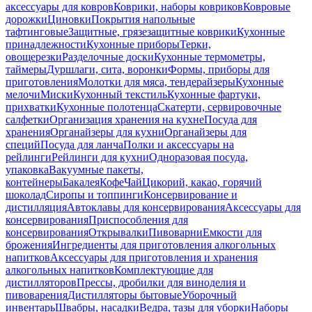
аксессуары для ковров
Коврики, наборы ковриков
Ковровые
дорожки
Циновки
Покрытия напольные
тафтинговые
Защитные, грязезащитные коврики
Кухонные
принадлежности
Кухонные приборы
Терки,
овощерезки
Разделочные доски
Кухонные термометры,
таймеры
Дуршлаги, сита, воронки
Формы, приборы для
приготовления
Молотки для мяса, тендерайзеры
Кухонные
мелочи
Миски
Кухонный текстиль
Кухонные фартуки,
прихватки
Кухонные полотенца
Скатерти, сервировочные
салфетки
Организация хранения на кухне
Посуда для
хранения
Органайзеры для кухни
Органайзеры для
специй
Посуда для ланча
Полки и аксессуары на
рейлинги
Рейлинги для кухни
Одноразовая посуда,
упаковка
Вакуумные пакеты,
контейнеры
Бакалея
Кофе
Чай
Цикорий, какао, горячий
шоколад
Сиропы и топпинги
Консервирование и
дистилляция
Автоклавы для консервирования
Аксессуары для
консервирования
Приспособления для
консервирования
Открывалки
Пивоварни
Емкости для
брожения
Ингредиенты для приготовления алкогольных
напитков
Аксессуары для приготовления и хранения
алкогольных напитков
Комплектующие для
дистилляторов
Прессы, дробилки для виноделия и
пивоварения
Дистилляторы бытовые
Уборочный
инвентарь
Швабры, насадки
Ведра, тазы для уборки
Наборы