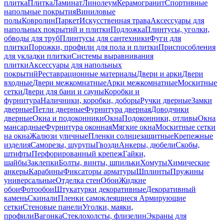
плитка
Плитка
Ламинат
Линолеум
Керамогранит
Спортивные
напольные покрытия
Виниловые
полы
Ковролин
Паркет
Искусственная трава
Аксессуары для
напольных покрытий и плитки
Подложка
Плинтусы, уголки,
обводы для труб
Плинтусы для сантехники
Фуги для
плитки
Порожки, профили для пола и плитки
Приспособления
для укладки плитки
Системы выравнивания
плитки
Аксессуары для напольных
покрытий
Реставрационные материалы
Двери и арки
Двери
входные
Двери межкомнатные
Арки межкомнатные
Москитные
сетки
Двери для бани и сауны
Коробки и
фурнитура
Наличники, коробки, доборы
Ручки дверные
Замки
дверные
Петли дверные
Фурнитура дверная
Доводчики
дверные
Окна и подоконники
Окна
Подоконники, отливы
Окна
мансардные
Фурнитура оконная
Мягкие окна
Москитные сетки
на окна
Жалюзи уличные
Пленки солнцезащитные
Крепежные
изделия
Саморезы, шурупы
Гвозди
Анкеры, дюбели
Скобы,
штифты
Перфорированный крепеж
Гайки,
шайбы
Заклепки
Болты, винты, шпильки
Хомуты
Химические
анкеры
Карабины
Фиксаторы арматуры
Шплинты
Пружины
универсальные
Отделка стен
Обои
Жидкие
обои
Фотообои
Штукатурки декоративные
Декоративный
камень
Скинали
Пленки самоклеящиеся
Армирующие
сетки
Стеновые панели
Уголки, маяки,
профили
Вагонка
Стеклохолсты, флизелин
Экраны для