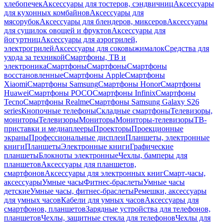
хлебопечек
Аксессуары для тостеров, сэндвичниц
Аксессуары
для кухонных комбайнов
Аксессуары для
мясорубок
Аксессуары для блендеров, миксеров
Аксессуары
для сушилок овощей и фруктов
Аксессуары для
йогуртниц
Аксессуары для аэрогрилей,
электрогрилей
Аксессуары для соковыжималок
Средства для
ухода за техникой
Смартфоны, ТВ и
электроника
Смартфоны
Смартфоны
Смартфоны
восстановленные
Смартфоны Apple
Смартфоны
Xiaomi
Смартфоны Samsung
Смартфоны Honor
Смартфоны
Huawei
Смартфоны POCO
Смартфоны Infinix
Смартфоны
Tecno
Смартфоны Realme
Смартфоны Samsung Galaxy S26
series
Кнопочные телефоны
Складные смартфоны
Телевизоры,
мониторы
Телевизоры
Мониторы
Мониторы-телевизоры
ТВ-
приставки и медиаплееры
Проекторы
Проекционные
экраны
Профессиональные дисплеи
Планшеты, электронные
книги
Планшеты
Электронные книги
Графические
планшеты
Блокноты электронные
Чехлы, бамперы для
планшетов
Аксессуары для планшетов,
смартфонов
Аксессуары для электронных книг
Смарт-часы,
аксессуары
Умные часы
Фитнес-браслеты
Умные часы
детские
Умные часы, фитнес-браслеты
Ремешки, аксессуары
для умных часов
Кабели для умных часов
Аксессуары для
смартфонов, планшетов
Зарядные устройства для телефонов,
планшетов
Чехлы, защитные стекла для телефонов
Чехлы для