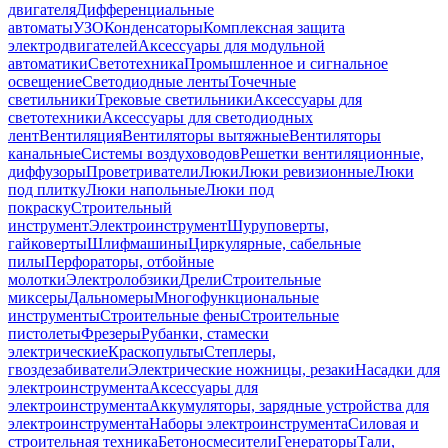
двигателя
Дифференциальные
автоматы
УЗО
Конденсаторы
Комплексная защита
электродвигателей
Аксессуары для модульной
автоматики
Светотехника
Промышленное и сигнальное
освещение
Светодиодные ленты
Точечные
светильники
Трековые светильники
Аксессуары для
светотехники
Аксессуары для светодиодных
лент
Вентиляция
Вентиляторы вытяжные
Вентиляторы
канальные
Системы воздуховодов
Решетки вентиляционные,
диффузоры
Проветриватели
Люки
Люки ревизионные
Люки
под плитку
Люки напольные
Люки под
покраску
Строительный
инструмент
Электроинструмент
Шуруповерты,
гайковерты
Шлифмашины
Циркулярные, сабельные
пилы
Перфораторы, отбойные
молотки
Электролобзики
Дрели
Строительные
миксеры
Дальномеры
Многофункциональные
инструменты
Строительные фены
Строительные
пистолеты
Фрезеры
Рубанки, стамески
электрические
Краскопульты
Степлеры,
гвоздезабиватели
Электрические ножницы, резаки
Насадки для
электроинструмента
Аксессуары для
электроинструмента
Аккумуляторы, зарядные устройства для
электроинструмента
Наборы электроинструмента
Силовая и
строительная техника
Бетоносмесители
Генераторы
Тали,