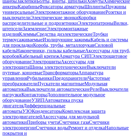
шайбы
Заклепки
Болты, винты, шпильки
Хомуты
Химические
анкеры
Карабины
Фиксаторы арматуры
Шплинты
Пружины
универсальные
Электромонтажное оборудование
Розетки и
выключатели
Электрические звонки
Коробки
распределительные и подрозетники
Электропатроны
Вилки,
штепсели
Заземление
Электромонтажные
изделия
Клеммы
Средства диэлектрические
Трубки
термоусаживаемые
Изолирующие зажимы
Кабель и системы
для прокладки
Короба, трубы, металлорукав
Силовой
кабель
Наконечники, гильзы кабельные
Аксессуары для труб,
коробов
Кабельный крепеж
Арматура СИП
Электрощитовое
оборудование
Электрощиты
Аксессуары для
электрощита
Шины электротехнические
Выключатели
путевые, концевые
Трансформаторы
Аппаратура
управления
Рубильники
Предохранители
Частотные
преобразователи
Пускатели магнитные
Модульная
автоматика
Выключатели автоматические
Реле
Выключатели
нагрузки
Контакторы
Дополнительное модульное
оборудование
УЗИП
Автоматика пуска
двигателя
Дифференциальные
автоматы
УЗО
Конденсаторы
Комплексная защита
электродвигателей
Аксессуары для модульной
автоматики
Приборы учета
Счетчики газа
Счетчики
электроэнергии
Счетчики воды
Ремонт и отделка
Напольные
покрытия и