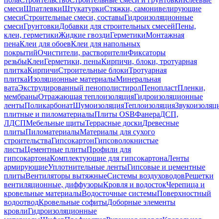
смеси
Шпатлевки
Штукатурки
Стяжки, самонивелирующие
смеси
Строительные смеси, составы
Гидроизоляционные
смеси
Грунтовки
Добавки для строительных смесей
Пены,
клеи, герметики
Жидкие гвозди
Герметики
Монтажная
пена
Клеи для обоев
Клеи для напольных
покрытий
Очистители, растворители
Фиксаторы
резьбы
Клеи
Герметики, пены
Кирпичи, блоки, тротуарная
плитка
Кирпичи
Строительные блоки
Тротуарная
плитка
Изоляционные материалы
Минеральная
вата
Экструдированный пенополистирол
Пенопласт
Пленки,
мембраны
Отражающая теплоизоляция
Гидроизоляционные
ленты
Поликарбонат
Шумоизоляция
Теплоизоляция
Звукоизоляц
плитные и пиломатериалы
Плиты OSB
Фанера
ДСП,
ЛДСП
Мебельные щиты
Террасные доски
Древесные
плиты
Пиломатериалы
Материалы для сухого
строительства
Гипсокартон
Гипсоволокнистые
листы
Цементные плиты
Профили для
гипсокартона
Комплектующие для гипсокартона
Ленты
армирующие
Уплотнительные ленты
Гипсовые и цементные
плиты
Вентиляторы вытяжные
Системы воздуховодов
Решетки
вентиляционные, диффузоры
Кровля и водосток
Черепица и
кровельные материалы
Водосточные системы
Поверхностный
водоотвод
Кровельные софиты
Доборные элементы
кровли
Гидроизоляционные