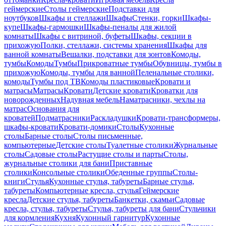
геймерские
Столы геймерские
Подставки для
ноутбуков
Шкафы и стеллажи
Шкафы
Стенки, горки
Шкафы-
купе
Шкафы-гармошки
Шкафы-пеналы для жилой
комнаты
Шкафы с витриной, буфеты
Шкафы, секции в
прихожую
Полки, стеллажи, системы хранения
Шкафы для
ванной комнаты
Вешалки, подставки для зонтов
Комоды,
тумбы
Комоды
Тумбы
Прикроватные тумбы
Обувницы, тумбы в
прихожую
Комоды, тумбы для ванной
Пеленальные столики,
комоды
Тумбы под ТВ
Комоды пластиковые
Кровати и
матрасы
Матрасы
Кровати
Детские кровати
Кроватки для
новорожденных
Надувная мебель
Наматрасники, чехлы на
матрас
Основания для
кроватей
Подматрасники
Раскладушки
Кровати-трансформеры,
шкафы-кровати
Кровати-домики
Столы
Кухонные
столы
Барные столы
Столы письменные,
компьютерные
Детские столы
Туалетные столики
Журнальные
столы
Садовые столы
Растущие столы и парты
Столы,
журнальные столики для бани
Приставные
столики
Консольные столики
Обеденные группы
Столы-
книги
Стулья
Кухонные стулья, табуреты
Барные стулья,
табуреты
Компьютерные кресла, стулья
Геймерские
кресла
Детские стулья, табуреты
Банкетки, скамьи
Садовые
кресла, стулья, табуреты
Стулья, табуреты для бани
Стульчики
для кормления
Кухня
Кухонный гарнитур
Кухонные