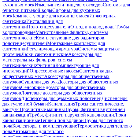
кухонных моек
Измельчители пищевых отходов
Системы для
очистки питьевой воды
Сифоны для кухонных
моек
Комплектующие для кухонных моек
Инженерная
сантехника
Инсталляции для
сантехники
Полотенцесушители
Отвод и подвод воды
Трубы
водопроводные
Магистральные фильтры, системы
сантехнические
Комплектующие для радиаторов,
полотенцесушителей
Монтажные комплекты для
сантехники
Регулирующая арматура
Системы защиты от
протечек
Люки сантехнические
Аксессуары для
магистральных фильтров, систем
сантехнических
Фитинги
Комплектующие для
инсталляций
Опрессовочные насосы
Сантехника для
общественных мест
Аксессуары для общественных
санузлов
Сушилки для рук
Дозаторы для общественных
санузлов
Сенсорные дозаторы для общественных
санузлов
Локтевые дозаторы для общественных
санузлов
Диспенсеры для бумажных полотенец
Диспенсеры
для туалетной бумаги
Канализация
Тросы сантехнические,
вантузы
Прочистные машины
Трубы, фитинги внутренней
канализации
Трубы, фитинги наружной канализации
Люки
канализационные
Теплый пол водяной
Трубы для теплого
пола
Коллекторы и комплектующие
Термостатика для теплого
пола
Автоматика для теплого
пола
Строительство
Строительные смеси и грунтовки
Клеевые