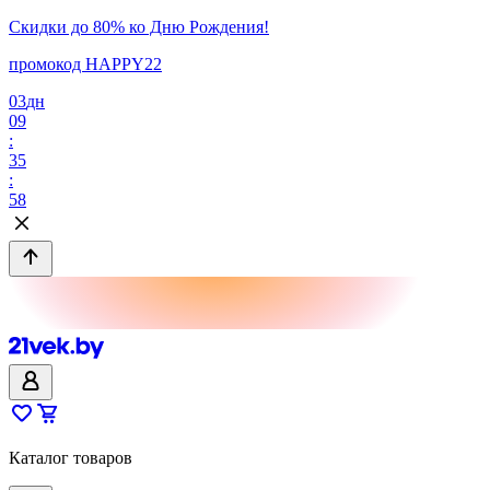
Скидки до 80% ко Дню Рождения!
промокод HAPPY22
03
дн
09
:
35
:
58
Каталог товаров