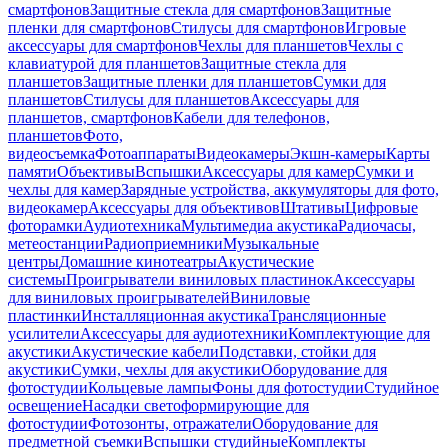
смартфонов
Защитные стекла для смартфонов
Защитные
пленки для смартфонов
Стилусы для смартфонов
Игровые
аксессуары для смартфонов
Чехлы для планшетов
Чехлы с
клавиатурой для планшетов
Защитные стекла для
планшетов
Защитные пленки для планшетов
Сумки для
планшетов
Стилусы для планшетов
Аксессуары для
планшетов, смартфонов
Кабели для телефонов,
планшетов
Фото,
видеосъемка
Фотоаппараты
Видеокамеры
Экшн-камеры
Карты
памяти
Объективы
Вспышки
Аксессуары для камер
Сумки и
чехлы для камер
Зарядные устройства, аккумуляторы для фото,
видеокамер
Аксессуары для объективов
Штативы
Цифровые
фоторамки
Аудиотехника
Мультимедиа акустика
Радиочасы,
метеостанции
Радиоприемники
Музыкальные
центры
Домашние кинотеатры
Акустические
системы
Проигрыватели виниловых пластинок
Аксессуары
для виниловых проигрывателей
Виниловые
пластинки
Инсталляционная акустика
Трансляционные
усилители
Аксессуары для аудиотехники
Комплектующие для
акустики
Акустические кабели
Подставки, стойки для
акустики
Сумки, чехлы для акустики
Оборудование для
фотостудии
Кольцевые лампы
Фоны для фотостудии
Студийное
освещение
Насадки светоформирующие для
фотостудии
Фотозонты, отражатели
Оборудование для
предметной съемки
Вспышки студийные
Комплекты