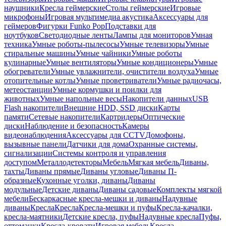
наушники
Кресла геймерские
Столы геймерские
Игровые
микрофоны
Игровая мультимедиа акустика
Аксессуары для
геймеров
Фигурки Funko Pop
Подставки для
ноутбуков
Светодиодные ленты
Лампы для мониторов
Умная
техника
Умные роботы-пылесосы
Умные телевизоры
Умные
стиральные машины
Умные чайники
Умные роботы
кулинарные
Умные вентиляторы
Умные кондиционеры
Умные
обогреватели
Умные увлажнители, очистители воздуха
Умные
отопительные котлы
Умные проветриватели
Умные радиочасы,
метеостанции
Умные кормушки и поилки для
животных
Умные напольные весы
Накопители данных
USB
Flash накопители
Внешние HDD, SSD диски
Карты
памяти
Сетевые накопители
Картридеры
Оптические
диски
Наблюдение и безопасность
Камеры
видеонаблюдения
Аксессуары для CCTV
Домофоны,
вызывные панели
Датчики для дома
Охранные системы,
сигнализации
Системы контроля и управления
доступом
Металлодетекторы
Мебель
Мягкая мебель
Диваны,
тахты
Диваны прямые
Диваны угловые
Диваны П-
образные
Кухонные уголки, диваны
Диваны
модульные
Детские диваны
Диваны садовые
Комплекты мягкой
мебели
Бескаркасные кресла-мешки и диваны
Надувные
диваны
Кресла
Кресла
Кресла-мешки и пуфы
Кресла-качалки,
кресла-маятники
Детские кресла, пуфы
Надувные кресла
Пуфы,
оттоманки
Кресла-кровати
Игровая мебель
Кресла