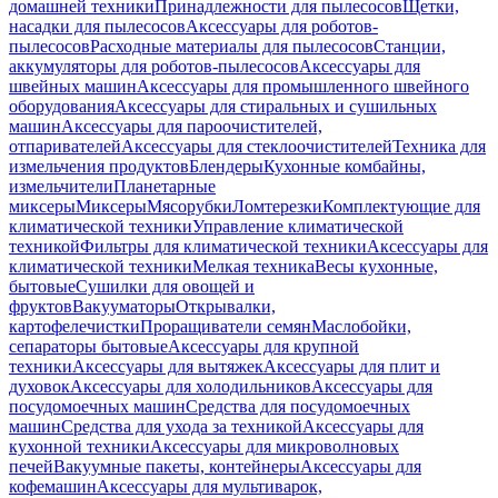
домашней техники
Принадлежности для пылесосов
Щетки,
насадки для пылесосов
Аксессуары для роботов-
пылесосов
Расходные материалы для пылесосов
Станции,
аккумуляторы для роботов-пылесосов
Аксессуары для
швейных машин
Аксессуары для промышленного швейного
оборудования
Аксессуары для стиральных и сушильных
машин
Аксессуары для пароочистителей,
отпаривателей
Аксессуары для стеклоочистителей
Техника для
измельчения продуктов
Блендеры
Кухонные комбайны,
измельчители
Планетарные
миксеры
Миксеры
Мясорубки
Ломтерезки
Комплектующие для
климатической техники
Управление климатической
техникой
Фильтры для климатической техники
Аксессуары для
климатической техники
Мелкая техника
Весы кухонные,
бытовые
Сушилки для овощей и
фруктов
Вакууматоры
Открывалки,
картофелечистки
Проращиватели семян
Маслобойки,
сепараторы бытовые
Аксессуары для крупной
техники
Аксессуары для вытяжек
Аксессуары для плит и
духовок
Аксессуары для холодильников
Аксессуары для
посудомоечных машин
Средства для посудомоечных
машин
Средства для ухода за техникой
Аксессуары для
кухонной техники
Аксессуары для микроволновых
печей
Вакуумные пакеты, контейнеры
Аксессуары для
кофемашин
Аксессуары для мультиварок,