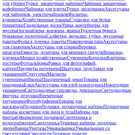
для уборки
Турки, заварочные чайники
Чайники заварочные,
кофейники
Чайники для плиты
Турки, молочники
Аксессуары
для чайников, электрочайников
Фильтры-
кувшины
Хозяйственные товары
Сушилки для белья,
прищепки
Гладильные доски
Урны, контейнеры для
мусора
Органайзеры, корзины, ящики
Туалетная бумага,
бумажные полотенца
Салфетки, мочалки, губки, мусорные
пакеты
Фольга, пленка, пакеты
Упаковочная тара
Аксессуары
для глажения
Аксессуары для стирки
Веревки,
шпагаты
Емкости, дозаторы для моющих средств
Вешалки-
плечики
Мешки хозяйственные
Сувениры
Копилки
Картины,
постеры
Фотоальбомы
Рамки для фотографий,
картин
Предметы интерьера
Шкатулки, подставки для
украшений
Статуэтки
Магниты
сувенирные
Иконы
Праздничный декор
Товары для
праздника
Елки
Аксессуары для елей новогодних
Новогодние
украшения
Светодиодные гирлянды, декорации
Светодиодные
фигуры, игрушки
Временные
татуировки
Фотобутафория
Товары для
маскарада
Подарки
Подарки, подарочные наборы
Подарочные
наборы косметики для лица и тела
Наборы для
бритья
Оформление подарков
Сантехника и
водоснабжение
Сантехника
Душевые кабины, поддоны,
двери
Ванны
Унитазы
Умывальники
Умывальники со
смесителями
Смесители
Душевые панели,