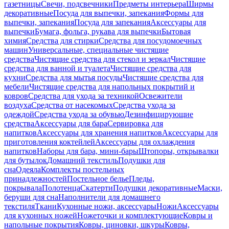
газетницы
Свечи, подсвечники
Предметы интерьера
Ширмы
декоративные
Посуда для выпечки, запекания
Формы для
выпечки, запекания
Посуда для запекания
Аксессуары для
выпечки
Бумага, фольга, рукава для выпечки
Бытовая
химия
Средства для стирки
Средства для посудомоечных
машин
Универсальные, специальные чистящие
средства
Чистящие средства для стекол и зеркал
Чистящие
средства для ванной и туалета
Чистящие средства для
кухни
Средства для мытья посуды
Чистящие средства для
мебели
Чистящие средства для напольных покрытий и
ковров
Средства для ухода за техникой
Освежители
воздуха
Средства от насекомых
Средства ухода за
одеждой
Средства ухода за обувью
Дезинфицирующие
средства
Аксессуары для бара
Сервировка для
напитков
Аксессуары для хранения напитков
Аксессуары для
приготовления коктейлей
Аксессуары для охлаждения
напитков
Наборы для бара, мини-бары
Штопоры, открывалки
для бутылок
Домашний текстиль
Подушки для
сна
Одеяла
Комплекты постельных
принадлежностей
Постельное белье
Пледы,
покрывала
Полотенца
Скатерти
Подушки декоративные
Маски,
беруши для сна
Наполнители для домашнего
текстиля
Ткани
Кухонные ножи, аксессуары
Ножи
Аксессуары
для кухонных ножей
Ножеточки и комплектующие
Ковры и
напольные покрытия
Ковры, циновки, шкуры
Ковры,