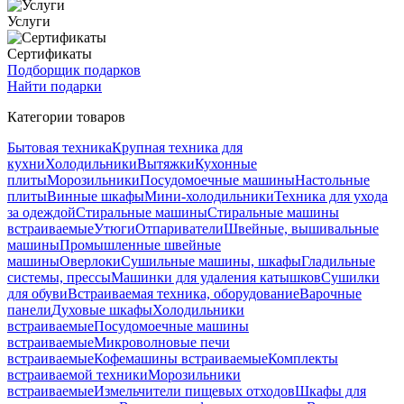
Услуги
Сертификаты
Подборщик подарков
Найти подарки
Категории товаров
Бытовая техника
Крупная техника для
кухни
Холодильники
Вытяжки
Кухонные
плиты
Морозильники
Посудомоечные машины
Настольные
плиты
Винные шкафы
Мини-холодильники
Техника для ухода
за одеждой
Стиральные машины
Стиральные машины
встраиваемые
Утюги
Отпариватели
Швейные, вышивальные
машины
Промышленные швейные
машины
Оверлоки
Сушильные машины, шкафы
Гладильные
системы, прессы
Машинки для удаления катышков
Сушилки
для обуви
Встраиваемая техника, оборудование
Варочные
панели
Духовые шкафы
Холодильники
встраиваемые
Посудомоечные машины
встраиваемые
Микроволновые печи
встраиваемые
Кофемашины встраиваемые
Комплекты
встраиваемой техники
Морозильники
встраиваемые
Измельчители пищевых отходов
Шкафы для