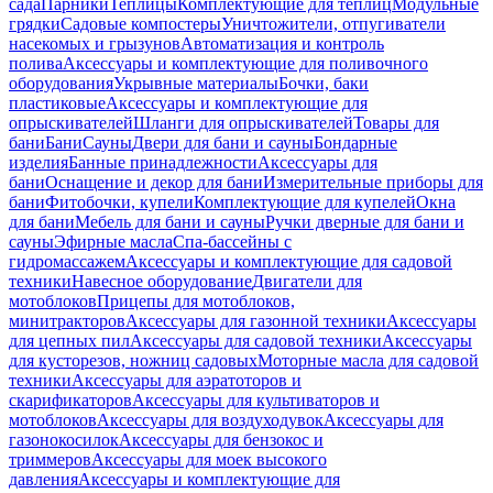
сада
Парники
Теплицы
Комплектующие для теплиц
Модульные
грядки
Садовые компостеры
Уничтожители, отпугиватели
насекомых и грызунов
Автоматизация и контроль
полива
Аксессуары и комплектующие для поливочного
оборудования
Укрывные материалы
Бочки, баки
пластиковые
Аксессуары и комплектующие для
опрыскивателей
Шланги для опрыскивателей
Товары для
бани
Бани
Сауны
Двери для бани и сауны
Бондарные
изделия
Банные принадлежности
Аксессуары для
бани
Оснащение и декор для бани
Измерительные приборы для
бани
Фитобочки, купели
Комплектующие для купелей
Окна
для бани
Мебель для бани и сауны
Ручки дверные для бани и
сауны
Эфирные масла
Спа-бассейны с
гидромассажем
Аксессуары и комплектующие для садовой
техники
Навесное оборудование
Двигатели для
мотоблоков
Прицепы для мотоблоков,
минитракторов
Аксессуары для газонной техники
Аксессуары
для цепных пил
Аксессуары для садовой техники
Аксессуары
для кусторезов, ножниц садовых
Моторные масла для садовой
техники
Аксессуары для аэратоторов и
скарификаторов
Аксессуары для культиваторов и
мотоблоков
Аксессуары для воздуходувок
Аксессуары для
газонокосилок
Аксессуары для бензокос и
триммеров
Аксессуары для моек высокого
давления
Аксессуары и комплектующие для