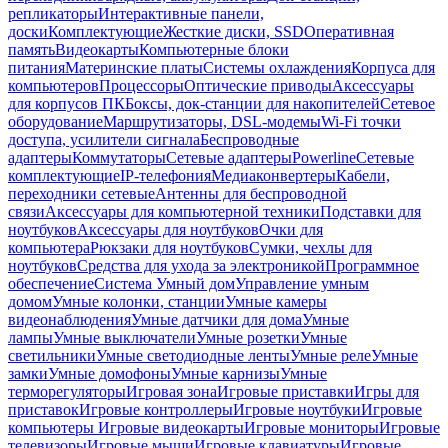
репликаторы
Интерактивные панели,
доски
Комплектующие
Жесткие диски, SSD
Оперативная
память
Видеокарты
Компьютерные блоки
питания
Материнские платы
Системы охлаждения
Корпуса для
компьютеров
Процессоры
Оптические приводы
Аксессуары
для корпусов ПК
Боксы, док-станции для накопителей
Сетевое
оборудование
Маршрутизаторы, DSL-модемы
Wi-Fi точки
доступа, усилители сигнала
Беспроводные
адаптеры
Коммутаторы
Сетевые адаптеры
Powerline
Сетевые
комплектующие
IP-телефония
Медиаконвертеры
Кабели,
переходники сетевые
Антенны для беспроводной
связи
Аксессуары для компьютерной техники
Подставки для
ноутбуков
Аксессуары для ноутбуков
Очки для
компьютера
Рюкзаки для ноутбуков
Сумки, чехлы для
ноутбуков
Средства для ухода за электроникой
Программное
обеспечение
Система Умный дом
Управление умным
домом
Умные колонки, станции
Умные камеры
видеонаблюдения
Умные датчики для дома
Умные
лампы
Умные выключатели
Умные розетки
Умные
светильники
Умные светодиодные ленты
Умные реле
Умные
замки
Умные домофоны
Умные карнизы
Умные
терморегуляторы
Игровая зона
Игровые приставки
Игры для
приставок
Игровые контроллеры
Игровые ноутбуки
Игровые
компьютеры
Игровые видеокарты
Игровые мониторы
Игровые
телевизоры
Игровые мыши
Игровые клавиатуры
Игровые