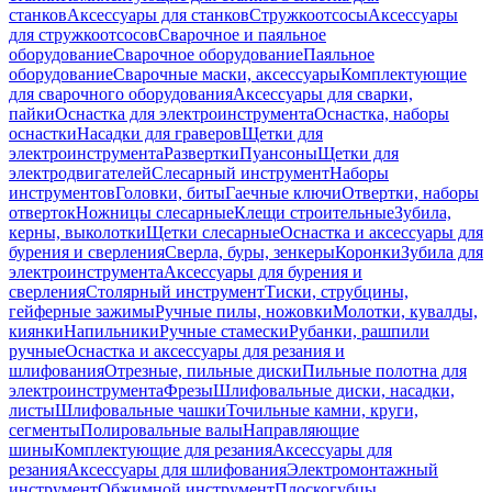
станков
Аксессуары для станков
Стружкоотсосы
Аксессуары
для стружкоотсосов
Сварочное и паяльное
оборудование
Сварочное оборудование
Паяльное
оборудование
Сварочные маски, аксессуары
Комплектующие
для сварочного оборудования
Аксессуары для сварки,
пайки
Оснастка для электроинструмента
Оснастка, наборы
оснастки
Насадки для граверов
Щетки для
электроинструмента
Развертки
Пуансоны
Щетки для
электродвигателей
Слесарный инструмент
Наборы
инструментов
Головки, биты
Гаечные ключи
Отвертки, наборы
отверток
Ножницы слесарные
Клещи строительные
Зубила,
керны, выколотки
Щетки слесарные
Оснастка и аксессуары для
бурения и сверления
Сверла, буры, зенкеры
Коронки
Зубила для
электроинструмента
Аксессуары для бурения и
сверления
Столярный инструмент
Тиски, струбцины,
гейферные зажимы
Ручные пилы, ножовки
Молотки, кувалды,
киянки
Напильники
Ручные стамески
Рубанки, рашпили
ручные
Оснастка и аксессуары для резания и
шлифования
Отрезные, пильные диски
Пильные полотна для
электроинструмента
Фрезы
Шлифовальные диски, насадки,
листы
Шлифовальные чашки
Точильные камни, круги,
сегменты
Полировальные валы
Направляющие
шины
Комплектующие для резания
Аксессуары для
резания
Аксессуары для шлифования
Электромонтажный
инструмент
Обжимной инструмент
Плоскогубцы,