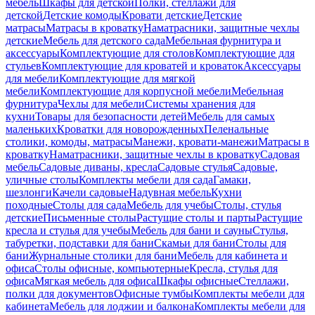
мебель
Шкафы для детской
Полки, стеллажи для
детской
Детские комоды
Кровати детские
Детские
матрасы
Матрасы в кроватку
Наматрасники, защитные чехлы
детские
Мебель для детского сада
Мебельная фурнитура и
аксессуары
Комплектующие для столов
Комплектующие для
стульев
Комплектующие для кроватей и кроваток
Аксессуары
для мебели
Комплектующие для мягкой
мебели
Комплектующие для корпусной мебели
Мебельная
фурнитура
Чехлы для мебели
Системы хранения для
кухни
Товары для безопасности детей
Мебель для самых
маленьких
Кроватки для новорожденных
Пеленальные
столики, комоды, матрасы
Манежи, кровати-манежи
Матрасы в
кроватку
Наматрасники, защитные чехлы в кроватку
Садовая
мебель
Садовые диваны, кресла
Садовые стулья
Садовые,
уличные столы
Комплекты мебели для сада
Гамаки,
шезлонги
Качели садовые
Надувная мебель
Кухни
походные
Столы для сада
Мебель для учебы
Столы, стулья
детские
Письменные столы
Растущие столы и парты
Растущие
кресла и стулья для учебы
Мебель для бани и сауны
Стулья,
табуретки, подставки для бани
Скамьи для бани
Столы для
бани
Журнальные столики для бани
Мебель для кабинета и
офиса
Столы офисные, компьютерные
Кресла, стулья для
офиса
Мягкая мебель для офиса
Шкафы офисные
Стеллажи,
полки для документов
Офисные тумбы
Комплекты мебели для
кабинета
Мебель для лоджии и балкона
Комплекты мебели для