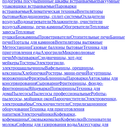
подогрева посуды
Винные шкафы встраиваемые
Вакуумные
упаковщики встраиваемые
Пароварки
встраиваемые
Климатическая техника
Вентиляторы
бытовые
Кондиционеры, сплит-системы
Охладители
воздуха
Водонагреватели
Увлажнители, очистители
воздуха
Камины, печи-камины
Обогреватели
Тепловые
завесы
Тепловые
пушки
Биокамины
Проветриватели
Отопительные печи
Банные
печи
Порталы для каминов
Вентиляторы вытяжные
Метеостанции
Газовые баллоны бытовые
Техника для
приготовления еды
Аэрогрили
Микроволновые
печи
Мультиварки
Сэндвичницы, хот-дог
мейкеры
Тостеры
Электрогрили,
электрошашлычницы
Вафельницы, орешницы,
кексницы
Хлебопечки
Ростеры, мини-печи
Йогуртницы,
мороженицы
Фризеры
Блинницы
Пароварки
Автоклавы для
консервирования
Сыроварни
Фритюрницы, фондю-
фритюрницы
Яйцеварки
Попкорницы
Техника для
дома
Пылесосы
Пылесосы профессиональные
Роботы-
пылесосы, мойщики окон
Пароочистители
Электровеники,
электрошвабры
Стеклоочистители
Стерилизационное
оборудование
Техника для приготовления
напитков
Электрочайники
Кофеварки,
кофемашины
Соковыжималки
Кофемолки
Вспениватели
молока
Сифоны для газирования воды
Аксессуары для