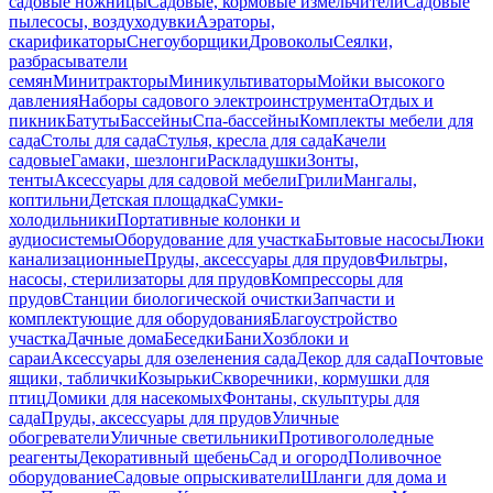
садовые ножницы
Садовые, кормовые измельчители
Садовые
пылесосы, воздуходувки
Аэраторы,
скарификаторы
Снегоуборщики
Дровоколы
Сеялки,
разбрасыватели
семян
Минитракторы
Миникультиваторы
Мойки высокого
давления
Наборы садового электроинструмента
Отдых и
пикник
Батуты
Бассейны
Спа-бассейны
Комплекты мебели для
сада
Столы для сада
Стулья, кресла для сада
Качели
садовые
Гамаки, шезлонги
Раскладушки
Зонты,
тенты
Аксессуары для садовой мебели
Грили
Мангалы,
коптильни
Детская площадка
Сумки-
холодильники
Портативные колонки и
аудиосистемы
Оборудование для участка
Бытовые насосы
Люки
канализационные
Пруды, аксессуары для прудов
Фильтры,
насосы, стерилизаторы для прудов
Компрессоры для
прудов
Станции биологической очистки
Запчасти и
комплектующие для оборудования
Благоустройство
участка
Дачные дома
Беседки
Бани
Хозблоки и
сараи
Аксессуары для озеленения сада
Декор для сада
Почтовые
ящики, таблички
Козырьки
Скворечники, кормушки для
птиц
Домики для насекомых
Фонтаны, скульптуры для
сада
Пруды, аксессуары для прудов
Уличные
обогреватели
Уличные светильники
Противогололедные
реагенты
Декоративный щебень
Сад и огород
Поливочное
оборудование
Садовые опрыскиватели
Шланги для дома и