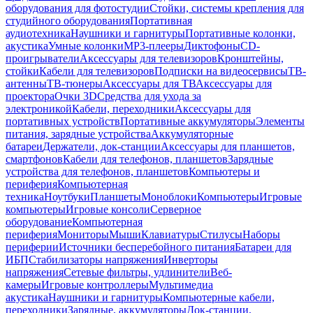
оборудования для фотостудии
Стойки, системы крепления для
студийного оборудования
Портативная
аудиотехника
Наушники и гарнитуры
Портативные колонки,
акустика
Умные колонки
MP3-плееры
Диктофоны
CD-
проигрыватели
Аксессуары для телевизоров
Кронштейны,
стойки
Кабели для телевизоров
Подписки на видеосервисы
ТВ-
антенны
ТВ-тюнеры
Аксессуары для ТВ
Аксессуары для
проектора
Очки 3D
Средства для ухода за
электроникой
Кабели, переходники
Аксессуары для
портативных устройств
Портативные аккумуляторы
Элементы
питания, зарядные устройства
Аккумуляторные
батареи
Держатели, док-станции
Аксессуары для планшетов,
смартфонов
Кабели для телефонов, планшетов
Зарядные
устройства для телефонов, планшетов
Компьютеры и
периферия
Компьютерная
техника
Ноутбуки
Планшеты
Моноблоки
Компьютеры
Игровые
компьютеры
Игровые консоли
Серверное
оборудование
Компьютерная
периферия
Мониторы
Мыши
Клавиатуры
Стилусы
Наборы
периферии
Источники бесперебойного питания
Батареи для
ИБП
Стабилизаторы напряжения
Инверторы
напряжения
Сетевые фильтры, удлинители
Веб-
камеры
Игровые контроллеры
Мультимедиа
акустика
Наушники и гарнитуры
Компьютерные кабели,
переходники
Зарядные, аккумуляторы
Док-станции,