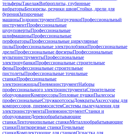
тельферы
Такелаж
Виброплиты, глубинные
вибраторы
Бензорезы, резчики швов
Стойки, дрели для
бурения
Затирочные
машины
Гидроинструмент
Погрузчики
Профессиональный
инструмент
Профессиональные
шуруповерты
Профессиональные
шлифмашины
Профессиональные
перфораторы
Профессиональные циркулярные
пилы
Профессиональные электролобзики
Профессиональные
дрели
Профессиональные фрезеры
Профессиональные
мультиинструменты
Профессиональные
электрорубанки
Профессиональные строительные
фены
Профессиональные строительные
пистолеты
Профессиональные точильные
станки
Профессиональные
электроножницы
Пневмоинструмент
Наборы
профессионального электроинструмента
Строительное
оборудование
Компрессоры
Тепловые пушки
Пылесосы
профессиональные
Стружкоотсосы
Домкраты
Аксессуары для
компрессоров, пневмосистем
Системы пылеудаления для
электроинструмента
Пневмоинструмент
Станки и
оборудование
Деревообрабатывающие
станки
Ленточнопильные станки
Металлообрабатывающие
станки
Плиткорезные станки
Точильные
станки
Комплектующие для станков
Оснастка для