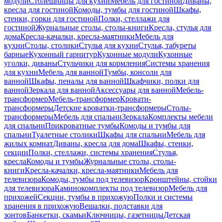
модули
Столешницы для кухни
Мебель для гостиной
Диваны,
кресла для гостиной
Комоды, тумбы для гостиной
Шкафы,
стенки, горки для гостиной
Полки, стеллажи для
гостиной
Журнальные столы, столы-книги
Кресла, стулья для
дома
Кресла-качалки, кресла-маятники
Мебель для
кухни
Столы, столики
Стулья для кухни
Стулья, табуреты
барные
Кухонный гарнитур
Кухонные модули
Кухонные
уголки, диваны
Стульчики для кормления
Системы хранения
для кухни
Мебель для ванной
Тумбы, консоли для
ванной
Шкафы, пеналы для ванной
Шкафчики, полки для
ванной
Зеркала для ванной
Аксессуары для ванной
Мебель-
трансформер
Мебель-трансформер
Кровати-
трансформеры
Детские кроватки-трансформеры
Столы-
трансформеры
Мебель для спальни
Зеркала
Комплекты мебели
для спальни
Прикроватные тумбы
Комоды и тумбы для
спальни
Туалетные столики
Шкафы для спальни
Мебель для
жилых комнат
Диваны, кресла для дома
Шкафы, стенки,
секции
Полки, стеллажи, системы хранения
Стулья,
кресла
Комоды и тумбы
Журнальные столы, столы-
книги
Кресла-качалки, кресла-маятники
Мебель для
телевизора
Комоды, тумбы под телевизор
Кронштейны, стойки
для телевизора
Каминокомплекты под телевизор
Мебель для
прихожей
Секции, тумбы в прихожую
Полки и системы
хранения в прихожую
Вешалки, подставки для
зонтов
Банкетки, скамьи
Ключницы, газетницы
Детская