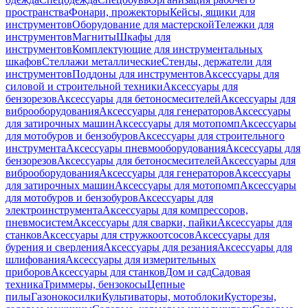
пространства
Фонари, прожекторы
Кейсы, ящики для
инструментов
Оборудование для мастерской
Тележки для
инструментов
Магниты
Шкафы для
инструментов
Комплектующие для инструментальных
шкафов
Стеллажи металлические
Стенды, держатели для
инструментов
Поддоны для инструментов
Аксессуары для
силовой и строительной техники
Аксессуары для
бензорезов
Аксессуары для бетоносмесителей
Аксессуары для
виброоборудования
Аксессуары для генераторов
Аксессуары
для затирочных машин
Аксессуары для мотопомп
Аксессуары
для мотобуров и бензобуров
Аксессуары для строительного
инструмента
Аксессуары пневмооборудования
Аксессуары для
бензорезов
Аксессуары для бетоносмесителей
Аксессуары для
виброоборудования
Аксессуары для генераторов
Аксессуары
для затирочных машин
Аксессуары для мотопомп
Аксессуары
для мотобуров и бензобуров
Аксессуары для
электроинструмента
Аксессуары для компрессоров,
пневмосистем
Аксессуары для сварки, пайки
Аксессуары для
станков
Аксессуары для стружкоотсосов
Аксессуары для
бурения и сверления
Аксессуары для резания
Аксессуары для
шлифования
Аксессуары для измерительных
приборов
Аксессуары для станков
Дом и сад
Садовая
техника
Триммеры, бензокосы
Цепные
пилы
Газонокосилки
Культиваторы, мотоблоки
Кусторезы,