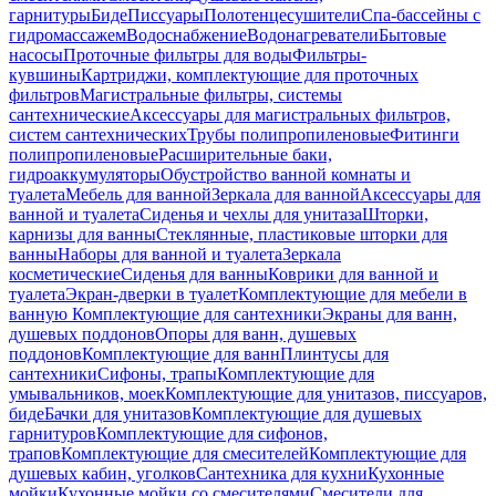
гарнитуры
Биде
Писсуары
Полотенцесушители
Спа-бассейны с
гидромассажем
Водоснабжение
Водонагреватели
Бытовые
насосы
Проточные фильтры для воды
Фильтры-
кувшины
Картриджи, комплектующие для проточных
фильтров
Магистральные фильтры, системы
сантехнические
Аксессуары для магистральных фильтров,
систем сантехнических
Трубы полипропиленовые
Фитинги
полипропиленовые
Расширительные баки,
гидроаккумуляторы
Обустройство ванной комнаты и
туалета
Мебель для ванной
Зеркала для ванной
Аксессуары для
ванной и туалета
Сиденья и чехлы для унитаза
Шторки,
карнизы для ванны
Стеклянные, пластиковые шторки для
ванны
Наборы для ванной и туалета
Зеркала
косметические
Сиденья для ванны
Коврики для ванной и
туалета
Экран-дверки в туалет
Комплектующие для мебели в
ванную
Комплектующие для сантехники
Экраны для ванн,
душевых поддонов
Опоры для ванн, душевых
поддонов
Комплектующие для ванн
Плинтусы для
сантехники
Сифоны, трапы
Комплектующие для
умывальников, моек
Комплектующие для унитазов, писсуаров,
биде
Бачки для унитазов
Комплектующие для душевых
гарнитуров
Комплектующие для сифонов,
трапов
Комплектующие для смесителей
Комплектующие для
душевых кабин, уголков
Сантехника для кухни
Кухонные
мойки
Кухонные мойки со смесителями
Смесители для