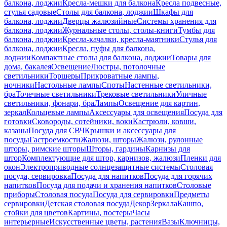
балкона, лоджии
Кресла-мешки для балкона
Кресла подвесные,
стулья садовые
Столы для балкона, лоджии
Шкафы для
балкона, лоджии
Дверцы жалюзийные
Системы хранения для
балкона, лоджии
Журнальные столы, столы-книги
Тумбы для
балкона, лоджии
Кресла-качалки, кресла-маятники
Стулья для
балкона, лоджии
Кресла, пуфы для балкона,
лоджии
Компактные столы для балкона, лоджии
Товары для
дома, бакалея
Освещение
Люстры, потолочные
светильники
Торшеры
Прикроватные лампы,
ночники
Настольные лампы
Споты
Настенные светильники,
бра
Точечные светильники
Трековые светильники
Уличные
светильники, фонари, бра
Лампы
Освещение для картин,
зеркал
Кольцевые лампы
Аксессуары для освещения
Посуда для
готовки
Сковороды, сотейники, воки
Кастрюли, ковши,
казаны
Посуда для СВЧ
Крышки и аксессуары для
посуды
Гастроемкости
Жалюзи, шторы
Жалюзи, рулонные
шторы, римские шторы
Шторы, гардины
Карнизы для
штор
Комплектующие для штор, карнизов, жалюзи
Пленки для
окон
Электроприводные солнцезащитные системы
Столовая
посуда, сервировка
Посуда для напитков
Посуда для горячих
напитков
Посуда для подачи и хранения напитков
Столовые
приборы
Столовая посуда
Посуда для сервировки
Предметы
сервировки
Детская столовая посуда
Декор
Зеркала
Кашпо,
стойки для цветов
Картины, постеры
Часы
интерьерные
Искусственные цветы, растения
Вазы
Ключницы,