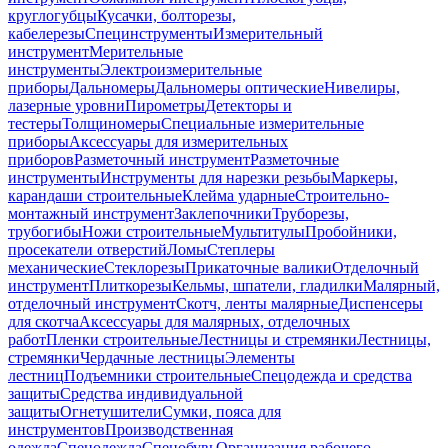
круглогубцы
Кусачки, болторезы,
кабелерезы
Специнструменты
Измерительный
инструмент
Мерительные
инструменты
Электроизмерительные
приборы
Дальномеры
Дальномеры оптические
Нивелиры,
лазерные уровни
Пирометры
Детекторы и
тестеры
Толщиномеры
Специальные измерительные
приборы
Аксессуары для измерительных
приборов
Разметочный инструмент
Разметочные
инструменты
Инструменты для нарезки резьбы
Маркеры,
карандаши строительные
Клейма ударные
Строительно-
монтажный инструмент
Заклепочники
Труборезы,
трубогибы
Ножи строительные
Мультитулы
Пробойники,
просекатели отверстий
Ломы
Степлеры
механические
Стеклорезы
Прикаточные валики
Отделочный
инструмент
Плиткорезы
Кельмы, шпатели, гладилки
Малярный,
отделочный инструмент
Скотч, ленты малярные
Диспенсеры
для скотча
Аксессуары для малярных, отделочных
работ
Пленки строительные
Лестницы и стремянки
Лестницы,
стремянки
Чердачные лестницы
Элементы
лестниц
Подъемники строительные
Спецодежда и средства
защиты
Средства индивидуальной
защиты
Огнетушители
Сумки, пояса для
инструментов
Производственная
одежда
Спецодежда
Спецобувь
Организация рабочего