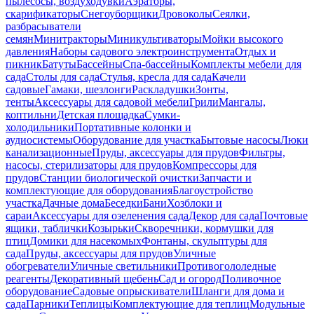
пылесосы, воздуходувки
Аэраторы,
скарификаторы
Снегоуборщики
Дровоколы
Сеялки,
разбрасыватели
семян
Минитракторы
Миникультиваторы
Мойки высокого
давления
Наборы садового электроинструмента
Отдых и
пикник
Батуты
Бассейны
Спа-бассейны
Комплекты мебели для
сада
Столы для сада
Стулья, кресла для сада
Качели
садовые
Гамаки, шезлонги
Раскладушки
Зонты,
тенты
Аксессуары для садовой мебели
Грили
Мангалы,
коптильни
Детская площадка
Сумки-
холодильники
Портативные колонки и
аудиосистемы
Оборудование для участка
Бытовые насосы
Люки
канализационные
Пруды, аксессуары для прудов
Фильтры,
насосы, стерилизаторы для прудов
Компрессоры для
прудов
Станции биологической очистки
Запчасти и
комплектующие для оборудования
Благоустройство
участка
Дачные дома
Беседки
Бани
Хозблоки и
сараи
Аксессуары для озеленения сада
Декор для сада
Почтовые
ящики, таблички
Козырьки
Скворечники, кормушки для
птиц
Домики для насекомых
Фонтаны, скульптуры для
сада
Пруды, аксессуары для прудов
Уличные
обогреватели
Уличные светильники
Противогололедные
реагенты
Декоративный щебень
Сад и огород
Поливочное
оборудование
Садовые опрыскиватели
Шланги для дома и
сада
Парники
Теплицы
Комплектующие для теплиц
Модульные