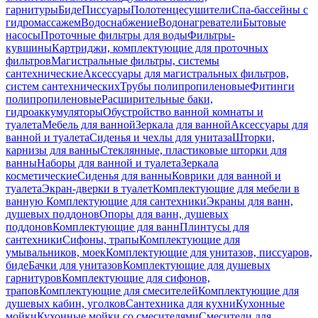
гарнитуры
Биде
Писсуары
Полотенцесушители
Спа-бассейны с
гидромассажем
Водоснабжение
Водонагреватели
Бытовые
насосы
Проточные фильтры для воды
Фильтры-
кувшины
Картриджи, комплектующие для проточных
фильтров
Магистральные фильтры, системы
сантехнические
Аксессуары для магистральных фильтров,
систем сантехнических
Трубы полипропиленовые
Фитинги
полипропиленовые
Расширительные баки,
гидроаккумуляторы
Обустройство ванной комнаты и
туалета
Мебель для ванной
Зеркала для ванной
Аксессуары для
ванной и туалета
Сиденья и чехлы для унитаза
Шторки,
карнизы для ванны
Стеклянные, пластиковые шторки для
ванны
Наборы для ванной и туалета
Зеркала
косметические
Сиденья для ванны
Коврики для ванной и
туалета
Экран-дверки в туалет
Комплектующие для мебели в
ванную
Комплектующие для сантехники
Экраны для ванн,
душевых поддонов
Опоры для ванн, душевых
поддонов
Комплектующие для ванн
Плинтусы для
сантехники
Сифоны, трапы
Комплектующие для
умывальников, моек
Комплектующие для унитазов, писсуаров,
биде
Бачки для унитазов
Комплектующие для душевых
гарнитуров
Комплектующие для сифонов,
трапов
Комплектующие для смесителей
Комплектующие для
душевых кабин, уголков
Сантехника для кухни
Кухонные
мойки
Кухонные мойки со смесителями
Смесители для