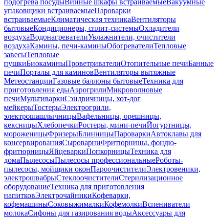
подогрева посуды
Винные шкафы встраиваемые
Вакуумные
упаковщики встраиваемые
Пароварки
встраиваемые
Климатическая техника
Вентиляторы
бытовые
Кондиционеры, сплит-системы
Охладители
воздуха
Водонагреватели
Увлажнители, очистители
воздуха
Камины, печи-камины
Обогреватели
Тепловые
завесы
Тепловые
пушки
Биокамины
Проветриватели
Отопительные печи
Банные
печи
Порталы для каминов
Вентиляторы вытяжные
Метеостанции
Газовые баллоны бытовые
Техника для
приготовления еды
Аэрогрили
Микроволновые
печи
Мультиварки
Сэндвичницы, хот-дог
мейкеры
Тостеры
Электрогрили,
электрошашлычницы
Вафельницы, орешницы,
кексницы
Хлебопечки
Ростеры, мини-печи
Йогуртницы,
мороженицы
Фризеры
Блинницы
Пароварки
Автоклавы для
консервирования
Сыроварни
Фритюрницы, фондю-
фритюрницы
Яйцеварки
Попкорницы
Техника для
дома
Пылесосы
Пылесосы профессиональные
Роботы-
пылесосы, мойщики окон
Пароочистители
Электровеники,
электрошвабры
Стеклоочистители
Стерилизационное
оборудование
Техника для приготовления
напитков
Электрочайники
Кофеварки,
кофемашины
Соковыжималки
Кофемолки
Вспениватели
молока
Сифоны для газирования воды
Аксессуары для