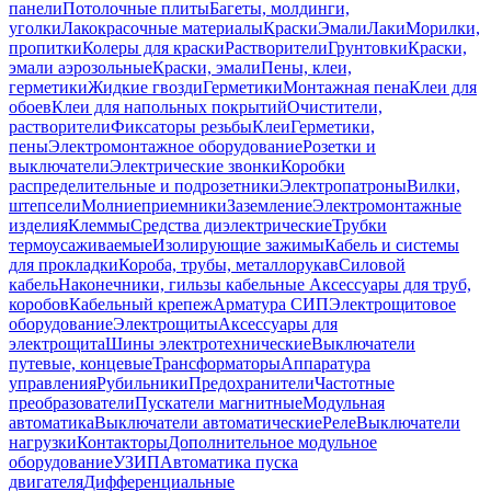
панели
Потолочные плиты
Багеты, молдинги,
уголки
Лакокрасочные материалы
Краски
Эмали
Лаки
Морилки,
пропитки
Колеры для краски
Растворители
Грунтовки
Краски,
эмали аэрозольные
Краски, эмали
Пены, клеи,
герметики
Жидкие гвозди
Герметики
Монтажная пена
Клеи для
обоев
Клеи для напольных покрытий
Очистители,
растворители
Фиксаторы резьбы
Клеи
Герметики,
пены
Электромонтажное оборудование
Розетки и
выключатели
Электрические звонки
Коробки
распределительные и подрозетники
Электропатроны
Вилки,
штепсели
Молниеприемники
Заземление
Электромонтажные
изделия
Клеммы
Средства диэлектрические
Трубки
термоусаживаемые
Изолирующие зажимы
Кабель и системы
для прокладки
Короба, трубы, металлорукав
Силовой
кабель
Наконечники, гильзы кабельные
Аксессуары для труб,
коробов
Кабельный крепеж
Арматура СИП
Электрощитовое
оборудование
Электрощиты
Аксессуары для
электрощита
Шины электротехнические
Выключатели
путевые, концевые
Трансформаторы
Аппаратура
управления
Рубильники
Предохранители
Частотные
преобразователи
Пускатели магнитные
Модульная
автоматика
Выключатели автоматические
Реле
Выключатели
нагрузки
Контакторы
Дополнительное модульное
оборудование
УЗИП
Автоматика пуска
двигателя
Дифференциальные