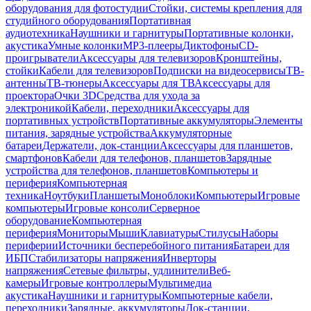
оборудования для фотостудии
Стойки, системы крепления для
студийного оборудования
Портативная
аудиотехника
Наушники и гарнитуры
Портативные колонки,
акустика
Умные колонки
MP3-плееры
Диктофоны
CD-
проигрыватели
Аксессуары для телевизоров
Кронштейны,
стойки
Кабели для телевизоров
Подписки на видеосервисы
ТВ-
антенны
ТВ-тюнеры
Аксессуары для ТВ
Аксессуары для
проектора
Очки 3D
Средства для ухода за
электроникой
Кабели, переходники
Аксессуары для
портативных устройств
Портативные аккумуляторы
Элементы
питания, зарядные устройства
Аккумуляторные
батареи
Держатели, док-станции
Аксессуары для планшетов,
смартфонов
Кабели для телефонов, планшетов
Зарядные
устройства для телефонов, планшетов
Компьютеры и
периферия
Компьютерная
техника
Ноутбуки
Планшеты
Моноблоки
Компьютеры
Игровые
компьютеры
Игровые консоли
Серверное
оборудование
Компьютерная
периферия
Мониторы
Мыши
Клавиатуры
Стилусы
Наборы
периферии
Источники бесперебойного питания
Батареи для
ИБП
Стабилизаторы напряжения
Инверторы
напряжения
Сетевые фильтры, удлинители
Веб-
камеры
Игровые контроллеры
Мультимедиа
акустика
Наушники и гарнитуры
Компьютерные кабели,
переходники
Зарядные, аккумуляторы
Док-станции,