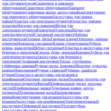
для стружкоотсосов
Сварочное и паяльное
оборудование
Сварочное оборудование
Паяльное
оборудование
Сварочные маски, аксессуары
Комплектующие
для сварочного оборудования
Аксессуары для сварки,
пайки
Оснастка для электроинструмента
Оснастка, наборы
оснастки
Насадки для граверов
Щетки для
электроинструмента
Развертки
Пуансоны
Щетки для
электродвигателей
Слесарный инструмент
Наборы
инструментов
Головки, биты
Гаечные ключи
Отвертки, наборы
отверток
Ножницы слесарные
Клещи строительные
Зубила,
керны, выколотки
Щетки слесарные
Оснастка и аксессуары для
бурения и сверления
Сверла, буры, зенкеры
Коронки
Зубила для
электроинструмента
Аксессуары для бурения и
сверления
Столярный инструмент
Тиски, струбцины,
гейферные зажимы
Ручные пилы, ножовки
Молотки, кувалды,
киянки
Напильники
Ручные стамески
Рубанки, рашпили
ручные
Оснастка и аксессуары для резания и
шлифования
Отрезные, пильные диски
Пильные полотна для
электроинструмента
Фрезы
Шлифовальные диски, насадки,
листы
Шлифовальные чашки
Точильные камни, круги,
сегменты
Полировальные валы
Направляющие
шины
Комплектующие для резания
Аксессуары для
резания
Аксессуары для шлифования
Электромонтажный
инструмент
Обжимной инструмент
Плоскогубцы,
круглогубцы
Кусачки, болторезы,