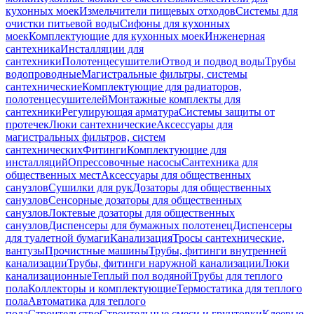
кухонных моек
Измельчители пищевых отходов
Системы для
очистки питьевой воды
Сифоны для кухонных
моек
Комплектующие для кухонных моек
Инженерная
сантехника
Инсталляции для
сантехники
Полотенцесушители
Отвод и подвод воды
Трубы
водопроводные
Магистральные фильтры, системы
сантехнические
Комплектующие для радиаторов,
полотенцесушителей
Монтажные комплекты для
сантехники
Регулирующая арматура
Системы защиты от
протечек
Люки сантехнические
Аксессуары для
магистральных фильтров, систем
сантехнических
Фитинги
Комплектующие для
инсталляций
Опрессовочные насосы
Сантехника для
общественных мест
Аксессуары для общественных
санузлов
Сушилки для рук
Дозаторы для общественных
санузлов
Сенсорные дозаторы для общественных
санузлов
Локтевые дозаторы для общественных
санузлов
Диспенсеры для бумажных полотенец
Диспенсеры
для туалетной бумаги
Канализация
Тросы сантехнические,
вантузы
Прочистные машины
Трубы, фитинги внутренней
канализации
Трубы, фитинги наружной канализации
Люки
канализационные
Теплый пол водяной
Трубы для теплого
пола
Коллекторы и комплектующие
Термостатика для теплого
пола
Автоматика для теплого
пола
Строительство
Строительные смеси и грунтовки
Клеевые