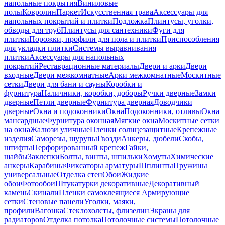
напольные покрытия
Виниловые
полы
Ковролин
Паркет
Искусственная трава
Аксессуары для
напольных покрытий и плитки
Подложка
Плинтусы, уголки,
обводы для труб
Плинтусы для сантехники
Фуги для
плитки
Порожки, профили для пола и плитки
Приспособления
для укладки плитки
Системы выравнивания
плитки
Аксессуары для напольных
покрытий
Реставрационные материалы
Двери и арки
Двери
входные
Двери межкомнатные
Арки межкомнатные
Москитные
сетки
Двери для бани и сауны
Коробки и
фурнитура
Наличники, коробки, доборы
Ручки дверные
Замки
дверные
Петли дверные
Фурнитура дверная
Доводчики
дверные
Окна и подоконники
Окна
Подоконники, отливы
Окна
мансардные
Фурнитура оконная
Мягкие окна
Москитные сетки
на окна
Жалюзи уличные
Пленки солнцезащитные
Крепежные
изделия
Саморезы, шурупы
Гвозди
Анкеры, дюбели
Скобы,
штифты
Перфорированный крепеж
Гайки,
шайбы
Заклепки
Болты, винты, шпильки
Хомуты
Химические
анкеры
Карабины
Фиксаторы арматуры
Шплинты
Пружины
универсальные
Отделка стен
Обои
Жидкие
обои
Фотообои
Штукатурки декоративные
Декоративный
камень
Скинали
Пленки самоклеящиеся
Армирующие
сетки
Стеновые панели
Уголки, маяки,
профили
Вагонка
Стеклохолсты, флизелин
Экраны для
радиаторов
Отделка потолка
Потолочные системы
Потолочные