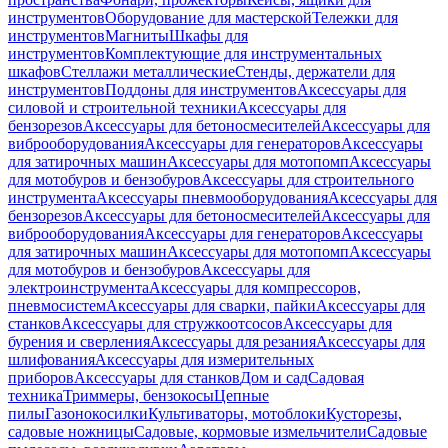
инструментов
Оборудование для мастерской
Тележки для
инструментов
Магниты
Шкафы для
инструментов
Комплектующие для инструментальных
шкафов
Стеллажи металлические
Стенды, держатели для
инструментов
Поддоны для инструментов
Аксессуары для
силовой и строительной техники
Аксессуары для
бензорезов
Аксессуары для бетоносмесителей
Аксессуары для
виброоборудования
Аксессуары для генераторов
Аксессуары
для затирочных машин
Аксессуары для мотопомп
Аксессуары
для мотобуров и бензобуров
Аксессуары для строительного
инструмента
Аксессуары пневмооборудования
Аксессуары для
бензорезов
Аксессуары для бетоносмесителей
Аксессуары для
виброоборудования
Аксессуары для генераторов
Аксессуары
для затирочных машин
Аксессуары для мотопомп
Аксессуары
для мотобуров и бензобуров
Аксессуары для
электроинструмента
Аксессуары для компрессоров,
пневмосистем
Аксессуары для сварки, пайки
Аксессуары для
станков
Аксессуары для стружкоотсосов
Аксессуары для
бурения и сверления
Аксессуары для резания
Аксессуары для
шлифования
Аксессуары для измерительных
приборов
Аксессуары для станков
Дом и сад
Садовая
техника
Триммеры, бензокосы
Цепные
пилы
Газонокосилки
Культиваторы, мотоблоки
Кусторезы,
садовые ножницы
Садовые, кормовые измельчители
Садовые