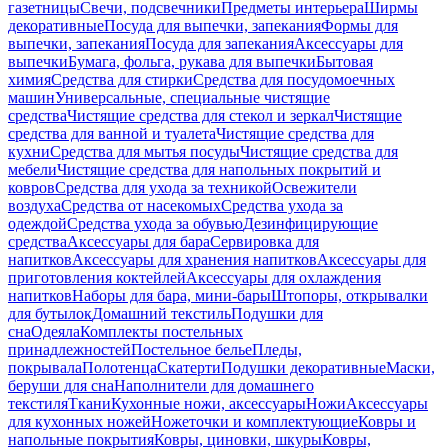
газетницы
Свечи, подсвечники
Предметы интерьера
Ширмы
декоративные
Посуда для выпечки, запекания
Формы для
выпечки, запекания
Посуда для запекания
Аксессуары для
выпечки
Бумага, фольга, рукава для выпечки
Бытовая
химия
Средства для стирки
Средства для посудомоечных
машин
Универсальные, специальные чистящие
средства
Чистящие средства для стекол и зеркал
Чистящие
средства для ванной и туалета
Чистящие средства для
кухни
Средства для мытья посуды
Чистящие средства для
мебели
Чистящие средства для напольных покрытий и
ковров
Средства для ухода за техникой
Освежители
воздуха
Средства от насекомых
Средства ухода за
одеждой
Средства ухода за обувью
Дезинфицирующие
средства
Аксессуары для бара
Сервировка для
напитков
Аксессуары для хранения напитков
Аксессуары для
приготовления коктейлей
Аксессуары для охлаждения
напитков
Наборы для бара, мини-бары
Штопоры, открывалки
для бутылок
Домашний текстиль
Подушки для
сна
Одеяла
Комплекты постельных
принадлежностей
Постельное белье
Пледы,
покрывала
Полотенца
Скатерти
Подушки декоративные
Маски,
беруши для сна
Наполнители для домашнего
текстиля
Ткани
Кухонные ножи, аксессуары
Ножи
Аксессуары
для кухонных ножей
Ножеточки и комплектующие
Ковры и
напольные покрытия
Ковры, циновки, шкуры
Ковры,