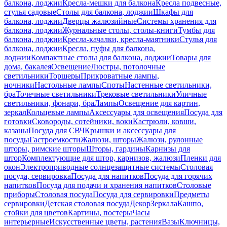
балкона, лоджии
Кресла-мешки для балкона
Кресла подвесные,
стулья садовые
Столы для балкона, лоджии
Шкафы для
балкона, лоджии
Дверцы жалюзийные
Системы хранения для
балкона, лоджии
Журнальные столы, столы-книги
Тумбы для
балкона, лоджии
Кресла-качалки, кресла-маятники
Стулья для
балкона, лоджии
Кресла, пуфы для балкона,
лоджии
Компактные столы для балкона, лоджии
Товары для
дома, бакалея
Освещение
Люстры, потолочные
светильники
Торшеры
Прикроватные лампы,
ночники
Настольные лампы
Споты
Настенные светильники,
бра
Точечные светильники
Трековые светильники
Уличные
светильники, фонари, бра
Лампы
Освещение для картин,
зеркал
Кольцевые лампы
Аксессуары для освещения
Посуда для
готовки
Сковороды, сотейники, воки
Кастрюли, ковши,
казаны
Посуда для СВЧ
Крышки и аксессуары для
посуды
Гастроемкости
Жалюзи, шторы
Жалюзи, рулонные
шторы, римские шторы
Шторы, гардины
Карнизы для
штор
Комплектующие для штор, карнизов, жалюзи
Пленки для
окон
Электроприводные солнцезащитные системы
Столовая
посуда, сервировка
Посуда для напитков
Посуда для горячих
напитков
Посуда для подачи и хранения напитков
Столовые
приборы
Столовая посуда
Посуда для сервировки
Предметы
сервировки
Детская столовая посуда
Декор
Зеркала
Кашпо,
стойки для цветов
Картины, постеры
Часы
интерьерные
Искусственные цветы, растения
Вазы
Ключницы,