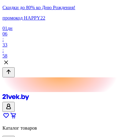
Скидки до 80% ко Дню Рождения!
промокод HAPPY22
01
дн
06
:
33
:
58
Каталог товаров