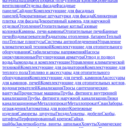
материалы
Шифер
Профнастил
Рулонная кровля
Кровельная
вентиляция
Отделка фасада
Фасадные
панели
Сайдинг
Комплектующие для фасадных
панелей
Декоративные штукатурки для фасада
Клинкерная
плитка для фасада
Декоративный камень для наружной
отделки
Отопление
Отопительные котлы
Газовые
колонки
Камины, печи-камины
Отопительные печи
Банные
печи
Водонагреватели
Радиаторы отопления, батареи
Теплый
пол
Теплые плинтусы
Системы антиобледенения
Управление
климатической техникой
Комплектующие для отопительного
оборудования
Стабилизаторы напряжения
Насосы
циркуляционные
Регулирующая арматура
Отвод и подвод
воды
Дымоходы и комплектующие
Управление климатической
техникой
Комплектующие для радиаторов
Комплектующие для
теплого пола
Топливо и аксессуары для отопительного
оборудования
Комплектующие для печей, каминов
Аксессуары
для каминов, печей
Комплектующие для отопительных котлов,
водонагревателей
Канализация
Тросы сантехнические,
вантузы
Прочистные машины
Трубы, фитинги внутренней
канализации
Трубы, фитинги наружной канализации
Люки
канализационные
Металлопрокат
Металлопрокат
Сваи
Заборы,
ограждения
Автоматика для ворот
Крепежные
изделия
Саморезы, шурупы
Гвозди
Анкеры, дюбели
Скобы,
штифты
Перфорированный крепеж
Гайки,
шайбы
Заклепки
Болты, винты, шпильки
Хомуты
Химические