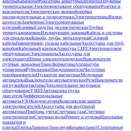
анкеры
Карабины
Фиксаторы арматуры
Шплинты
Пружины
универсальные
Электромонтажное оборудование
Розетки и
выключатели
Электрические звонки
Коробки
распределительные и подрозетники
Электропатроны
Вилки,
штепсели
Заземление
Электромонтажные
изделия
Клеммы
Средства диэлектрические
Трубки
термоусаживаемые
Изолирующие зажимы
Кабель и системы
для прокладки
Короба, трубы, металлорукав
Силовой
кабель
Наконечники, гильзы кабельные
Аксессуары для труб,
коробов
Кабельный крепеж
Арматура СИП
Электрощитовое
оборудование
Электрощиты
Аксессуары для
электрощита
Шины электротехнические
Выключатели
путевые, концевые
Трансформаторы
Аппаратура
управления
Рубильники
Предохранители
Частотные
преобразователи
Пускатели магнитные
Модульная
автоматика
Выключатели автоматические
Реле
Выключатели
нагрузки
Контакторы
Дополнительное модульное
оборудование
УЗИП
Автоматика пуска
двигателя
Дифференциальные
автоматы
УЗО
Конденсаторы
Комплексная защита
электродвигателей
Аксессуары для модульной
автоматики
Приборы учета
Счетчики газа
Счетчики
электроэнергии
Счетчики воды
Ремонт и отделка
Напольные
покрытия и
плитка
Плитка
Ламинат
Линолеум
Керамогранит
Спортивные