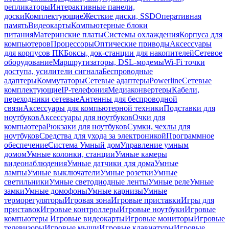
репликаторы
Интерактивные панели,
доски
Комплектующие
Жесткие диски, SSD
Оперативная
память
Видеокарты
Компьютерные блоки
питания
Материнские платы
Системы охлаждения
Корпуса для
компьютеров
Процессоры
Оптические приводы
Аксессуары
для корпусов ПК
Боксы, док-станции для накопителей
Сетевое
оборудование
Маршрутизаторы, DSL-модемы
Wi-Fi точки
доступа, усилители сигнала
Беспроводные
адаптеры
Коммутаторы
Сетевые адаптеры
Powerline
Сетевые
комплектующие
IP-телефония
Медиаконвертеры
Кабели,
переходники сетевые
Антенны для беспроводной
связи
Аксессуары для компьютерной техники
Подставки для
ноутбуков
Аксессуары для ноутбуков
Очки для
компьютера
Рюкзаки для ноутбуков
Сумки, чехлы для
ноутбуков
Средства для ухода за электроникой
Программное
обеспечение
Система Умный дом
Управление умным
домом
Умные колонки, станции
Умные камеры
видеонаблюдения
Умные датчики для дома
Умные
лампы
Умные выключатели
Умные розетки
Умные
светильники
Умные светодиодные ленты
Умные реле
Умные
замки
Умные домофоны
Умные карнизы
Умные
терморегуляторы
Игровая зона
Игровые приставки
Игры для
приставок
Игровые контроллеры
Игровые ноутбуки
Игровые
компьютеры
Игровые видеокарты
Игровые мониторы
Игровые
телевизоры
Игровые мыши
Игровые клавиатуры
Игровые