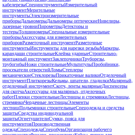
кабелерезы
Специнструменты
Измерительный
инструмент
Мерительные
инструменты
Электроизмерительные
приборы
Дальномеры
Дальномеры оптические
Нивелиры,
лазерные уровни
Пирометры
Детекторы и
тестеры
Толщиномеры
Специальные измерительные
приборы
Аксессуары для измерительных
приборов
Разметочный инструмент
Разметочные
инструменты
Инструменты для нарезки резьбы
Маркеры,
карандаши строительные
Клейма ударные
Строительно-
монтажный инструмент
Заклепочники
Труборезы,
трубогибы
Ножи строительные
Мультитулы
Пробойники,
просекатели отверстий
Ломы
Степлеры
механические
Стеклорезы
Прикаточные валики
Отделочный
инструмент
Плиткорезы
Кельмы, шпатели, гладилки
Малярный,
отделочный инструмент
Скотч, ленты малярные
Диспенсеры
для скотча
Аксессуары для малярных, отделочных
работ
Пленки строительные
Лестницы и стремянки
Лестницы,
стремянки
Чердачные лестницы
Элементы
лестниц
Подъемники строительные
Спецодежда и средства
защиты
Средства индивидуальной
защиты
Огнетушители
Сумки, пояса для
инструментов
Производственная
одежда
Спецодежда
Спецобувь
Организация рабочего
пространства
Фонари, прожекторы
Кейсы, ящики для