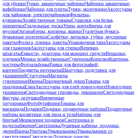
для уборки
Турки, заварочные чайники
Чайники заварочные,
кофейники
Чайники для плиты
Турки, молочники
Аксессуары
для чайников, электрочайников
Фильтры-
кувшины
Хозяйственные товары
Сушилки для белья,
прищепки
Гладильные доски
Урны, контейнеры для
мусора
Органайзеры, корзины, ящики
Туалетная бумага,
бумажные полотенца
Салфетки, мочалки, губки, мусорные
пакеты
Фольга, пленка, пакеты
Упаковочная тара
Аксессуары
для глажения
Аксессуары для стирки
Веревки,
шпагаты
Емкости, дозаторы для моющих средств
Вешалки-
плечики
Мешки хозяйственные
Сувениры
Копилки
Картины,
постеры
Фотоальбомы
Рамки для фотографий,
картин
Предметы интерьера
Шкатулки, подставки для
украшений
Статуэтки
Магниты
сувенирные
Иконы
Праздничный декор
Товары для
праздника
Елки
Аксессуары для елей новогодних
Новогодние
украшения
Светодиодные гирлянды, декорации
Светодиодные
фигуры, игрушки
Временные
татуировки
Фотобутафория
Товары для
маскарада
Подарки
Подарки, подарочные наборы
Подарочные
наборы косметики для лица и тела
Наборы для
бритья
Оформление подарков
Сантехника и
водоснабжение
Сантехника
Душевые кабины, поддоны,
двери
Ванны
Унитазы
Умывальники
Умывальники со
смесителями
Смесители
Душевые панели,