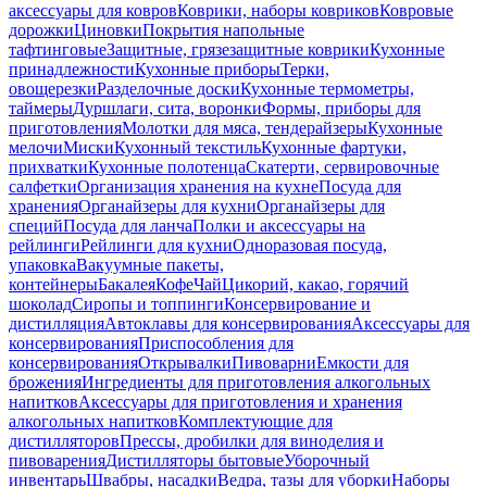
аксессуары для ковров
Коврики, наборы ковриков
Ковровые
дорожки
Циновки
Покрытия напольные
тафтинговые
Защитные, грязезащитные коврики
Кухонные
принадлежности
Кухонные приборы
Терки,
овощерезки
Разделочные доски
Кухонные термометры,
таймеры
Дуршлаги, сита, воронки
Формы, приборы для
приготовления
Молотки для мяса, тендерайзеры
Кухонные
мелочи
Миски
Кухонный текстиль
Кухонные фартуки,
прихватки
Кухонные полотенца
Скатерти, сервировочные
салфетки
Организация хранения на кухне
Посуда для
хранения
Органайзеры для кухни
Органайзеры для
специй
Посуда для ланча
Полки и аксессуары на
рейлинги
Рейлинги для кухни
Одноразовая посуда,
упаковка
Вакуумные пакеты,
контейнеры
Бакалея
Кофе
Чай
Цикорий, какао, горячий
шоколад
Сиропы и топпинги
Консервирование и
дистилляция
Автоклавы для консервирования
Аксессуары для
консервирования
Приспособления для
консервирования
Открывалки
Пивоварни
Емкости для
брожения
Ингредиенты для приготовления алкогольных
напитков
Аксессуары для приготовления и хранения
алкогольных напитков
Комплектующие для
дистилляторов
Прессы, дробилки для виноделия и
пивоварения
Дистилляторы бытовые
Уборочный
инвентарь
Швабры, насадки
Ведра, тазы для уборки
Наборы