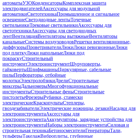
автоматы
УЗО
Конденсаторы
Комплексная защита
электродвигателей
Аксессуары для модульной
автоматики
Светотехника
Промышленное и сигнальное
освещение
Светодиодные ленты
Точечные
светильники
Трековые светильники
Аксессуары для
светотехники
Аксессуары для светодиодных
лент
Вентиляция
Вентиляторы вытяжные
Вентиляторы
канальные
Системы воздуховодов
Решетки вентиляционные,
диффузоры
Проветриватели
Люки
Люки ревизионные
Люки
под плитку
Люки напольные
Люки под
покраску
Строительный
инструмент
Электроинструмент
Шуруповерты,
гайковерты
Шлифмашины
Циркулярные, сабельные
пилы
Перфораторы, отбойные
молотки
Электролобзики
Дрели
Строительные
миксеры
Дальномеры
Многофункциональные
инструменты
Строительные фены
Строительные
пистолеты
Фрезеры
Рубанки, стамески
электрические
Краскопульты
Степлеры,
гвоздезабиватели
Электрические ножницы, резаки
Насадки для
электроинструмента
Аксессуары для
электроинструмента
Аккумуляторы, зарядные устройства для
электроинструмента
Наборы электроинструмента
Силовая и
строительная техника
Бетоносмесители
Генераторы
Тали,
тельферы
Такелаж
Виброплиты, глубинные