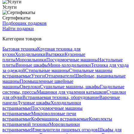
Услуги
Сертификаты
Подборщик подарков
Найти подарки
Категории товаров
Бытовая техника
Крупная техника для
кухни
Холодильники
Вытяжки
Кухонные
плиты
Морозильники
Посудомоечные машины
Настольные
плиты
Винные шкафы
Мини-холодильники
Техника для ухода
за одеждой
Стиральные машины
Стиральные машины
встраиваемые
Утюги
Отпариватели
Швейные, вышивальные
машины
Промышленные швейные
машины
Оверлоки
Сушильные машины, шкафы
Гладильные
системы, прессы
Машинки для удаления катышков
Сушилки
для обуви
Встраиваемая техника, оборудование
Варочные
панели
Духовые шкафы
Холодильники
встраиваемые
Посудомоечные машины
встраиваемые
Микроволновые печи
встраиваемые
Кофемашины встраиваемые
Комплекты
встраиваемой техники
Морозильники
встраиваемые
Измельчители пищевых отходов
Шкафы для