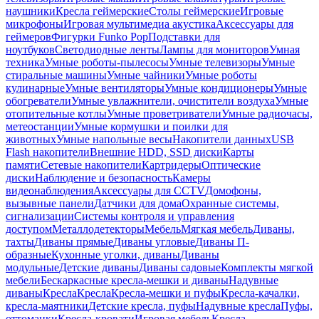
наушники
Кресла геймерские
Столы геймерские
Игровые
микрофоны
Игровая мультимедиа акустика
Аксессуары для
геймеров
Фигурки Funko Pop
Подставки для
ноутбуков
Светодиодные ленты
Лампы для мониторов
Умная
техника
Умные роботы-пылесосы
Умные телевизоры
Умные
стиральные машины
Умные чайники
Умные роботы
кулинарные
Умные вентиляторы
Умные кондиционеры
Умные
обогреватели
Умные увлажнители, очистители воздуха
Умные
отопительные котлы
Умные проветриватели
Умные радиочасы,
метеостанции
Умные кормушки и поилки для
животных
Умные напольные весы
Накопители данных
USB
Flash накопители
Внешние HDD, SSD диски
Карты
памяти
Сетевые накопители
Картридеры
Оптические
диски
Наблюдение и безопасность
Камеры
видеонаблюдения
Аксессуары для CCTV
Домофоны,
вызывные панели
Датчики для дома
Охранные системы,
сигнализации
Системы контроля и управления
доступом
Металлодетекторы
Мебель
Мягкая мебель
Диваны,
тахты
Диваны прямые
Диваны угловые
Диваны П-
образные
Кухонные уголки, диваны
Диваны
модульные
Детские диваны
Диваны садовые
Комплекты мягкой
мебели
Бескаркасные кресла-мешки и диваны
Надувные
диваны
Кресла
Кресла
Кресла-мешки и пуфы
Кресла-качалки,
кресла-маятники
Детские кресла, пуфы
Надувные кресла
Пуфы,
оттоманки
Кресла-кровати
Игровая мебель
Кресла