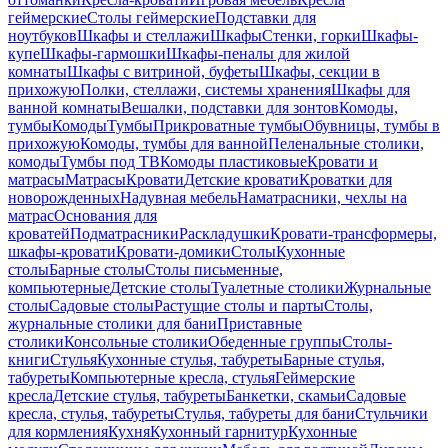
геймерские
Столы геймерские
Подставки для
ноутбуков
Шкафы и стеллажи
Шкафы
Стенки, горки
Шкафы-
купе
Шкафы-гармошки
Шкафы-пеналы для жилой
комнаты
Шкафы с витриной, буфеты
Шкафы, секции в
прихожую
Полки, стеллажи, системы хранения
Шкафы для
ванной комнаты
Вешалки, подставки для зонтов
Комоды,
тумбы
Комоды
Тумбы
Прикроватные тумбы
Обувницы, тумбы в
прихожую
Комоды, тумбы для ванной
Пеленальные столики,
комоды
Тумбы под ТВ
Комоды пластиковые
Кровати и
матрасы
Матрасы
Кровати
Детские кровати
Кроватки для
новорожденных
Надувная мебель
Наматрасники, чехлы на
матрас
Основания для
кроватей
Подматрасники
Раскладушки
Кровати-трансформеры,
шкафы-кровати
Кровати-домики
Столы
Кухонные
столы
Барные столы
Столы письменные,
компьютерные
Детские столы
Туалетные столики
Журнальные
столы
Садовые столы
Растущие столы и парты
Столы,
журнальные столики для бани
Приставные
столики
Консольные столики
Обеденные группы
Столы-
книги
Стулья
Кухонные стулья, табуреты
Барные стулья,
табуреты
Компьютерные кресла, стулья
Геймерские
кресла
Детские стулья, табуреты
Банкетки, скамьи
Садовые
кресла, стулья, табуреты
Стулья, табуреты для бани
Стульчики
для кормления
Кухня
Кухонный гарнитур
Кухонные