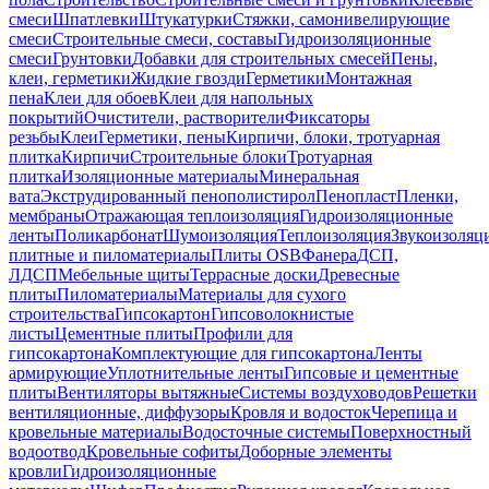
смеси
Шпатлевки
Штукатурки
Стяжки, самонивелирующие
смеси
Строительные смеси, составы
Гидроизоляционные
смеси
Грунтовки
Добавки для строительных смесей
Пены,
клеи, герметики
Жидкие гвозди
Герметики
Монтажная
пена
Клеи для обоев
Клеи для напольных
покрытий
Очистители, растворители
Фиксаторы
резьбы
Клеи
Герметики, пены
Кирпичи, блоки, тротуарная
плитка
Кирпичи
Строительные блоки
Тротуарная
плитка
Изоляционные материалы
Минеральная
вата
Экструдированный пенополистирол
Пенопласт
Пленки,
мембраны
Отражающая теплоизоляция
Гидроизоляционные
ленты
Поликарбонат
Шумоизоляция
Теплоизоляция
Звукоизоляц
плитные и пиломатериалы
Плиты OSB
Фанера
ДСП,
ЛДСП
Мебельные щиты
Террасные доски
Древесные
плиты
Пиломатериалы
Материалы для сухого
строительства
Гипсокартон
Гипсоволокнистые
листы
Цементные плиты
Профили для
гипсокартона
Комплектующие для гипсокартона
Ленты
армирующие
Уплотнительные ленты
Гипсовые и цементные
плиты
Вентиляторы вытяжные
Системы воздуховодов
Решетки
вентиляционные, диффузоры
Кровля и водосток
Черепица и
кровельные материалы
Водосточные системы
Поверхностный
водоотвод
Кровельные софиты
Доборные элементы
кровли
Гидроизоляционные