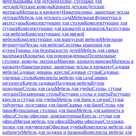
мебель
Шкафы для детской
Полки, стеллажи для
детской
Детские комоды
Кровати детские
Детские
матрасы
Матрасы в кроватку
Наматрасники, защитные чехлы
детские
Мебель для детского сада
Мебельная фурнитура и
аксессуары
Комплектующие для столов
Комплектующие для
стульев
Комплектующие для кроватей и кроваток
Аксессуары
для мебели
Комплектующие для мягкой
мебели
Комплектующие для корпусной мебели
Мебельная
фурнитура
Чехлы для мебели
Системы хранения для
кухни
Товары для безопасности детей
Мебель для самых
маленьких
Кроватки для новорожденных
Пеленальные
столики, комоды, матрасы
Манежи, кровати-манежи
Матрасы в
кроватку
Наматрасники, защитные чехлы в кроватку
Садовая
мебель
Садовые диваны, кресла
Садовые стулья
Садовые,
уличные столы
Комплекты мебели для сада
Гамаки,
шезлонги
Качели садовые
Надувная мебель
Кухни
походные
Столы для сада
Мебель для учебы
Столы, стулья
детские
Письменные столы
Растущие столы и парты
Растущие
кресла и стулья для учебы
Мебель для бани и сауны
Стулья,
табуретки, подставки для бани
Скамьи для бани
Столы для
бани
Журнальные столики для бани
Мебель для кабинета и
офиса
Столы офисные, компьютерные
Кресла, стулья для
офиса
Мягкая мебель для офиса
Шкафы офисные
Стеллажи,
полки для документов
Офисные тумбы
Комплекты мебели для
кабинета
Мебель для лоджии и балкона
Комплекты мебели для