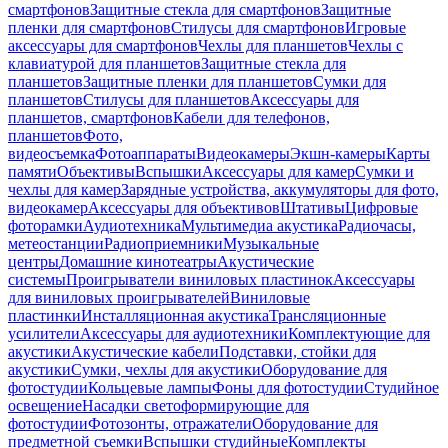
смартфонов
Защитные стекла для смартфонов
Защитные
пленки для смартфонов
Стилусы для смартфонов
Игровые
аксессуары для смартфонов
Чехлы для планшетов
Чехлы с
клавиатурой для планшетов
Защитные стекла для
планшетов
Защитные пленки для планшетов
Сумки для
планшетов
Стилусы для планшетов
Аксессуары для
планшетов, смартфонов
Кабели для телефонов,
планшетов
Фото,
видеосъемка
Фотоаппараты
Видеокамеры
Экшн-камеры
Карты
памяти
Объективы
Вспышки
Аксессуары для камер
Сумки и
чехлы для камер
Зарядные устройства, аккумуляторы для фото,
видеокамер
Аксессуары для объективов
Штативы
Цифровые
фоторамки
Аудиотехника
Мультимедиа акустика
Радиочасы,
метеостанции
Радиоприемники
Музыкальные
центры
Домашние кинотеатры
Акустические
системы
Проигрыватели виниловых пластинок
Аксессуары
для виниловых проигрывателей
Виниловые
пластинки
Инсталляционная акустика
Трансляционные
усилители
Аксессуары для аудиотехники
Комплектующие для
акустики
Акустические кабели
Подставки, стойки для
акустики
Сумки, чехлы для акустики
Оборудование для
фотостудии
Кольцевые лампы
Фоны для фотостудии
Студийное
освещение
Насадки светоформирующие для
фотостудии
Фотозонты, отражатели
Оборудование для
предметной съемки
Вспышки студийные
Комплекты