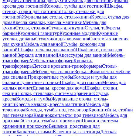
модули
Столешницы для кухни
Мебель для гостиной
Диваны,
кресла для гостиной
Комоды, тумбы для гостиной
Шкафы,
стенки, горки для гостиной
Полки, стеллажи для
гостиной
Журнальные столы, столы-книги
Кресла, стулья для
дома
Кресла-качалки, кресла-маятники
Мебель для
кухни
Столы, столики
Стулья для кухни
Стулья, табуреты
барные
Кухонный гарнитур
Кухонные модули
Кухонные
уголки, диваны
Стульчики для кормления
Системы хранения
для кухни
Мебель для ванной
Тумбы, консоли для
ванной
Шкафы, пеналы для ванной
Шкафчики, полки для
ванной
Зеркала для ванной
Аксессуары для ванной
Мебель-
трансформер
Мебель-трансформер
Кровати-
трансформеры
Детские кроватки-трансформеры
Столы-
трансформеры
Мебель для спальни
Зеркала
Комплекты мебели
для спальни
Прикроватные тумбы
Комоды и тумбы для
спальни
Туалетные столики
Шкафы для спальни
Мебель для
жилых комнат
Диваны, кресла для дома
Шкафы, стенки,
секции
Полки, стеллажи, системы хранения
Стулья,
кресла
Комоды и тумбы
Журнальные столы, столы-
книги
Кресла-качалки, кресла-маятники
Мебель для
телевизора
Комоды, тумбы под телевизор
Кронштейны, стойки
для телевизора
Каминокомплекты под телевизор
Мебель для
прихожей
Секции, тумбы в прихожую
Полки и системы
хранения в прихожую
Вешалки, подставки для
зонтов
Банкетки, скамьи
Ключницы, газетницы
Детская