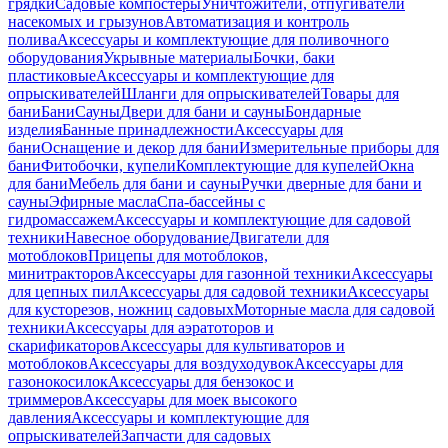
грядки
Садовые компостеры
Уничтожители, отпугиватели
насекомых и грызунов
Автоматизация и контроль
полива
Аксессуары и комплектующие для поливочного
оборудования
Укрывные материалы
Бочки, баки
пластиковые
Аксессуары и комплектующие для
опрыскивателей
Шланги для опрыскивателей
Товары для
бани
Бани
Сауны
Двери для бани и сауны
Бондарные
изделия
Банные принадлежности
Аксессуары для
бани
Оснащение и декор для бани
Измерительные приборы для
бани
Фитобочки, купели
Комплектующие для купелей
Окна
для бани
Мебель для бани и сауны
Ручки дверные для бани и
сауны
Эфирные масла
Спа-бассейны с
гидромассажем
Аксессуары и комплектующие для садовой
техники
Навесное оборудование
Двигатели для
мотоблоков
Прицепы для мотоблоков,
минитракторов
Аксессуары для газонной техники
Аксессуары
для цепных пил
Аксессуары для садовой техники
Аксессуары
для кусторезов, ножниц садовых
Моторные масла для садовой
техники
Аксессуары для аэратоторов и
скарификаторов
Аксессуары для культиваторов и
мотоблоков
Аксессуары для воздуходувок
Аксессуары для
газонокосилок
Аксессуары для бензокос и
триммеров
Аксессуары для моек высокого
давления
Аксессуары и комплектующие для
опрыскивателей
Запчасти для садовых