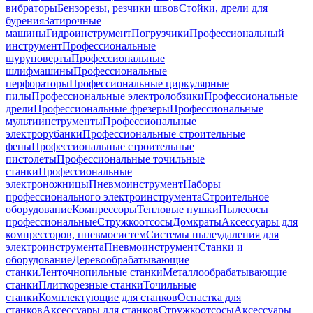
вибраторы
Бензорезы, резчики швов
Стойки, дрели для
бурения
Затирочные
машины
Гидроинструмент
Погрузчики
Профессиональный
инструмент
Профессиональные
шуруповерты
Профессиональные
шлифмашины
Профессиональные
перфораторы
Профессиональные циркулярные
пилы
Профессиональные электролобзики
Профессиональные
дрели
Профессиональные фрезеры
Профессиональные
мультиинструменты
Профессиональные
электрорубанки
Профессиональные строительные
фены
Профессиональные строительные
пистолеты
Профессиональные точильные
станки
Профессиональные
электроножницы
Пневмоинструмент
Наборы
профессионального электроинструмента
Строительное
оборудование
Компрессоры
Тепловые пушки
Пылесосы
профессиональные
Стружкоотсосы
Домкраты
Аксессуары для
компрессоров, пневмосистем
Системы пылеудаления для
электроинструмента
Пневмоинструмент
Станки и
оборудование
Деревообрабатывающие
станки
Ленточнопильные станки
Металлообрабатывающие
станки
Плиткорезные станки
Точильные
станки
Комплектующие для станков
Оснастка для
станков
Аксессуары для станков
Стружкоотсосы
Аксессуары