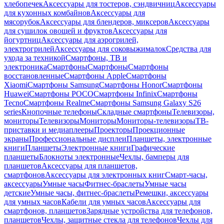
хлебопечек
Аксессуары для тостеров, сэндвичниц
Аксессуары
для кухонных комбайнов
Аксессуары для
мясорубок
Аксессуары для блендеров, миксеров
Аксессуары
для сушилок овощей и фруктов
Аксессуары для
йогуртниц
Аксессуары для аэрогрилей,
электрогрилей
Аксессуары для соковыжималок
Средства для
ухода за техникой
Смартфоны, ТВ и
электроника
Смартфоны
Смартфоны
Смартфоны
восстановленные
Смартфоны Apple
Смартфоны
Xiaomi
Смартфоны Samsung
Смартфоны Honor
Смартфоны
Huawei
Смартфоны POCO
Смартфоны Infinix
Смартфоны
Tecno
Смартфоны Realme
Смартфоны Samsung Galaxy S26
series
Кнопочные телефоны
Складные смартфоны
Телевизоры,
мониторы
Телевизоры
Мониторы
Мониторы-телевизоры
ТВ-
приставки и медиаплееры
Проекторы
Проекционные
экраны
Профессиональные дисплеи
Планшеты, электронные
книги
Планшеты
Электронные книги
Графические
планшеты
Блокноты электронные
Чехлы, бамперы для
планшетов
Аксессуары для планшетов,
смартфонов
Аксессуары для электронных книг
Смарт-часы,
аксессуары
Умные часы
Фитнес-браслеты
Умные часы
детские
Умные часы, фитнес-браслеты
Ремешки, аксессуары
для умных часов
Кабели для умных часов
Аксессуары для
смартфонов, планшетов
Зарядные устройства для телефонов,
планшетов
Чехлы, защитные стекла для телефонов
Чехлы для