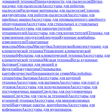
домашней техники
Принадлежности для пылесосов
Щетки,
насадки для пылесосов
Аксессуары для роботов-
пылесосов
Расходные материалы для пылесосов
Станции,
аккумуляторы для роботов-пылесосов
Аксессуары для
швейных машин
Аксессуары для промышленного швейного
оборудования
Аксессуары для стиральных и сушильных
машин
Аксессуары для пароочистителей,
отпаривателей
Аксессуары для стеклоочистителей
Техника для
измельчения продуктов
Блендеры
Кухонные комбайны,
измельчители
Планетарные
миксеры
Миксеры
Мясорубки
Ломтерезки
Комплектующие для
климатической техники
Управление климатической
техникой
Фильтры для климатической техники
Аксессуары для
климатической техники
Мелкая техника
Весы кухонные,
бытовые
Сушилки для овощей и
фруктов
Вакууматоры
Открывалки,
картофелечистки
Проращиватели семян
Маслобойки,
сепараторы бытовые
Аксессуары для крупной
техники
Аксессуары для вытяжек
Аксессуары для плит и
духовок
Аксессуары для холодильников
Аксессуары для
посудомоечных машин
Средства для посудомоечных
машин
Средства для ухода за техникой
Аксессуары для
кухонной техники
Аксессуары для микроволновых
печей
Вакуумные пакеты, контейнеры
Аксессуары для
кофемашин
Аксессуары для мультиварок,