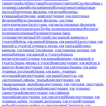
гарнитуры
Биде
Писсуары
Полотенцесушители
Спа-бассейны с
гидромассажем
Водоснабжение
Водонагреватели
Бытовые
насосы
Проточные фильтры для воды
Фильтры-
кувшины
Картриджи, комплектующие для проточных
фильтров
Магистральные фильтры, системы
сантехнические
Аксессуары для магистральных фильтров,
систем сантехнических
Трубы полипропиленовые
Фитинги
полипропиленовые
Расширительные баки,
гидроаккумуляторы
Обустройство ванной комнаты и
туалета
Мебель для ванной
Зеркала для ванной
Аксессуары для
ванной и туалета
Сиденья и чехлы для унитаза
Шторки,
карнизы для ванны
Стеклянные, пластиковые шторки для
ванны
Наборы для ванной и туалета
Зеркала
косметические
Сиденья для ванны
Коврики для ванной и
туалета
Экран-дверки в туалет
Комплектующие для мебели в
ванную
Комплектующие для сантехники
Экраны для ванн,
душевых поддонов
Опоры для ванн, душевых
поддонов
Комплектующие для ванн
Плинтусы для
сантехники
Сифоны, трапы
Комплектующие для
умывальников, моек
Комплектующие для унитазов, писсуаров,
биде
Бачки для унитазов
Комплектующие для душевых
гарнитуров
Комплектующие для сифонов,
трапов
Комплектующие для смесителей
Комплектующие для
душевых кабин, уголков
Сантехника для кухни
Кухонные
мойки
Кухонные мойки со смесителями
Смесители для