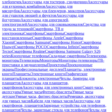
хлебопечек
Аксессуары для тостеров, сэндвичниц
Аксессуары
для кухонных комбайнов
Аксессуары для
мясорубок
Аксессуары для блендеров, миксеров
Аксессуары
для сушилок овощей и фруктов
Аксессуары для
йогуртниц
Аксессуары для аэрогрилей,
электрогрилей
Аксессуары для соковыжималок
Средства для
ухода за техникой
Смартфоны, ТВ и
электроника
Смартфоны
Смартфоны
Смартфоны
восстановленные
Смартфоны Apple
Смартфоны
Xiaomi
Смартфоны Samsung
Смартфоны Honor
Смартфоны
Huawei
Смартфоны POCO
Смартфоны Infinix
Смартфоны
Tecno
Смартфоны Realme
Смартфоны Samsung Galaxy S26
series
Кнопочные телефоны
Складные смартфоны
Телевизоры,
мониторы
Телевизоры
Мониторы
Мониторы-телевизоры
ТВ-
приставки и медиаплееры
Проекторы
Проекционные
экраны
Профессиональные дисплеи
Планшеты, электронные
книги
Планшеты
Электронные книги
Графические
планшеты
Блокноты электронные
Чехлы, бамперы для
планшетов
Аксессуары для планшетов,
смартфонов
Аксессуары для электронных книг
Смарт-часы,
аксессуары
Умные часы
Фитнес-браслеты
Умные часы
детские
Умные часы, фитнес-браслеты
Ремешки, аксессуары
для умных часов
Кабели для умных часов
Аксессуары для
смартфонов, планшетов
Зарядные устройства для телефонов,
планшетов
Чехлы, защитные стекла для телефонов
Чехлы для