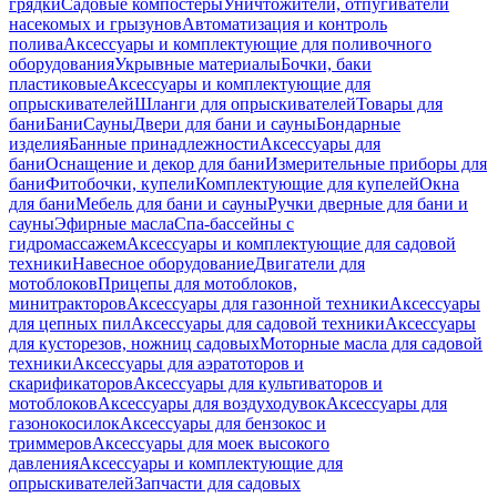
грядки
Садовые компостеры
Уничтожители, отпугиватели
насекомых и грызунов
Автоматизация и контроль
полива
Аксессуары и комплектующие для поливочного
оборудования
Укрывные материалы
Бочки, баки
пластиковые
Аксессуары и комплектующие для
опрыскивателей
Шланги для опрыскивателей
Товары для
бани
Бани
Сауны
Двери для бани и сауны
Бондарные
изделия
Банные принадлежности
Аксессуары для
бани
Оснащение и декор для бани
Измерительные приборы для
бани
Фитобочки, купели
Комплектующие для купелей
Окна
для бани
Мебель для бани и сауны
Ручки дверные для бани и
сауны
Эфирные масла
Спа-бассейны с
гидромассажем
Аксессуары и комплектующие для садовой
техники
Навесное оборудование
Двигатели для
мотоблоков
Прицепы для мотоблоков,
минитракторов
Аксессуары для газонной техники
Аксессуары
для цепных пил
Аксессуары для садовой техники
Аксессуары
для кусторезов, ножниц садовых
Моторные масла для садовой
техники
Аксессуары для аэратоторов и
скарификаторов
Аксессуары для культиваторов и
мотоблоков
Аксессуары для воздуходувок
Аксессуары для
газонокосилок
Аксессуары для бензокос и
триммеров
Аксессуары для моек высокого
давления
Аксессуары и комплектующие для
опрыскивателей
Запчасти для садовых