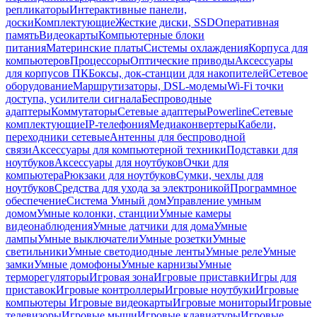
репликаторы
Интерактивные панели,
доски
Комплектующие
Жесткие диски, SSD
Оперативная
память
Видеокарты
Компьютерные блоки
питания
Материнские платы
Системы охлаждения
Корпуса для
компьютеров
Процессоры
Оптические приводы
Аксессуары
для корпусов ПК
Боксы, док-станции для накопителей
Сетевое
оборудование
Маршрутизаторы, DSL-модемы
Wi-Fi точки
доступа, усилители сигнала
Беспроводные
адаптеры
Коммутаторы
Сетевые адаптеры
Powerline
Сетевые
комплектующие
IP-телефония
Медиаконвертеры
Кабели,
переходники сетевые
Антенны для беспроводной
связи
Аксессуары для компьютерной техники
Подставки для
ноутбуков
Аксессуары для ноутбуков
Очки для
компьютера
Рюкзаки для ноутбуков
Сумки, чехлы для
ноутбуков
Средства для ухода за электроникой
Программное
обеспечение
Система Умный дом
Управление умным
домом
Умные колонки, станции
Умные камеры
видеонаблюдения
Умные датчики для дома
Умные
лампы
Умные выключатели
Умные розетки
Умные
светильники
Умные светодиодные ленты
Умные реле
Умные
замки
Умные домофоны
Умные карнизы
Умные
терморегуляторы
Игровая зона
Игровые приставки
Игры для
приставок
Игровые контроллеры
Игровые ноутбуки
Игровые
компьютеры
Игровые видеокарты
Игровые мониторы
Игровые
телевизоры
Игровые мыши
Игровые клавиатуры
Игровые