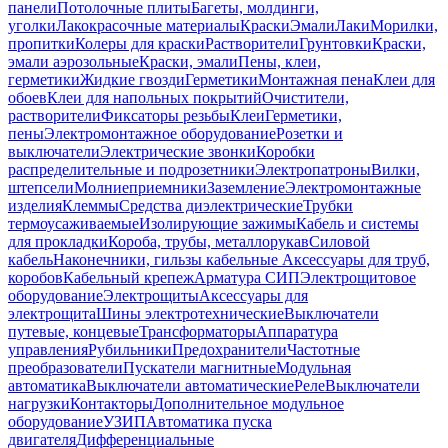
панели
Потолочные плиты
Багеты, молдинги,
уголки
Лакокрасочные материалы
Краски
Эмали
Лаки
Морилки,
пропитки
Колеры для краски
Растворители
Грунтовки
Краски,
эмали аэрозольные
Краски, эмали
Пены, клеи,
герметики
Жидкие гвозди
Герметики
Монтажная пена
Клеи для
обоев
Клеи для напольных покрытий
Очистители,
растворители
Фиксаторы резьбы
Клеи
Герметики,
пены
Электромонтажное оборудование
Розетки и
выключатели
Электрические звонки
Коробки
распределительные и подрозетники
Электропатроны
Вилки,
штепсели
Молниеприемники
Заземление
Электромонтажные
изделия
Клеммы
Средства диэлектрические
Трубки
термоусаживаемые
Изолирующие зажимы
Кабель и системы
для прокладки
Короба, трубы, металлорукав
Силовой
кабель
Наконечники, гильзы кабельные
Аксессуары для труб,
коробов
Кабельный крепеж
Арматура СИП
Электрощитовое
оборудование
Электрощиты
Аксессуары для
электрощита
Шины электротехнические
Выключатели
путевые, концевые
Трансформаторы
Аппаратура
управления
Рубильники
Предохранители
Частотные
преобразователи
Пускатели магнитные
Модульная
автоматика
Выключатели автоматические
Реле
Выключатели
нагрузки
Контакторы
Дополнительное модульное
оборудование
УЗИП
Автоматика пуска
двигателя
Дифференциальные