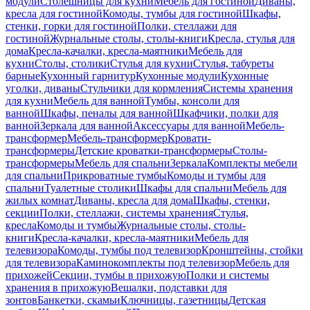
модули
Столешницы для кухни
Мебель для гостиной
Диваны,
кресла для гостиной
Комоды, тумбы для гостиной
Шкафы,
стенки, горки для гостиной
Полки, стеллажи для
гостиной
Журнальные столы, столы-книги
Кресла, стулья для
дома
Кресла-качалки, кресла-маятники
Мебель для
кухни
Столы, столики
Стулья для кухни
Стулья, табуреты
барные
Кухонный гарнитур
Кухонные модули
Кухонные
уголки, диваны
Стульчики для кормления
Системы хранения
для кухни
Мебель для ванной
Тумбы, консоли для
ванной
Шкафы, пеналы для ванной
Шкафчики, полки для
ванной
Зеркала для ванной
Аксессуары для ванной
Мебель-
трансформер
Мебель-трансформер
Кровати-
трансформеры
Детские кроватки-трансформеры
Столы-
трансформеры
Мебель для спальни
Зеркала
Комплекты мебели
для спальни
Прикроватные тумбы
Комоды и тумбы для
спальни
Туалетные столики
Шкафы для спальни
Мебель для
жилых комнат
Диваны, кресла для дома
Шкафы, стенки,
секции
Полки, стеллажи, системы хранения
Стулья,
кресла
Комоды и тумбы
Журнальные столы, столы-
книги
Кресла-качалки, кресла-маятники
Мебель для
телевизора
Комоды, тумбы под телевизор
Кронштейны, стойки
для телевизора
Каминокомплекты под телевизор
Мебель для
прихожей
Секции, тумбы в прихожую
Полки и системы
хранения в прихожую
Вешалки, подставки для
зонтов
Банкетки, скамьи
Ключницы, газетницы
Детская