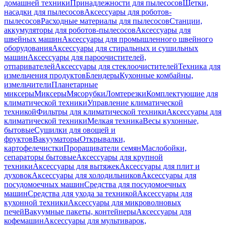
домашней техники
Принадлежности для пылесосов
Щетки,
насадки для пылесосов
Аксессуары для роботов-
пылесосов
Расходные материалы для пылесосов
Станции,
аккумуляторы для роботов-пылесосов
Аксессуары для
швейных машин
Аксессуары для промышленного швейного
оборудования
Аксессуары для стиральных и сушильных
машин
Аксессуары для пароочистителей,
отпаривателей
Аксессуары для стеклоочистителей
Техника для
измельчения продуктов
Блендеры
Кухонные комбайны,
измельчители
Планетарные
миксеры
Миксеры
Мясорубки
Ломтерезки
Комплектующие для
климатической техники
Управление климатической
техникой
Фильтры для климатической техники
Аксессуары для
климатической техники
Мелкая техника
Весы кухонные,
бытовые
Сушилки для овощей и
фруктов
Вакууматоры
Открывалки,
картофелечистки
Проращиватели семян
Маслобойки,
сепараторы бытовые
Аксессуары для крупной
техники
Аксессуары для вытяжек
Аксессуары для плит и
духовок
Аксессуары для холодильников
Аксессуары для
посудомоечных машин
Средства для посудомоечных
машин
Средства для ухода за техникой
Аксессуары для
кухонной техники
Аксессуары для микроволновых
печей
Вакуумные пакеты, контейнеры
Аксессуары для
кофемашин
Аксессуары для мультиварок,