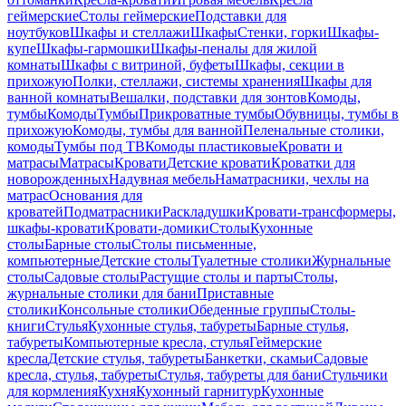
геймерские
Столы геймерские
Подставки для
ноутбуков
Шкафы и стеллажи
Шкафы
Стенки, горки
Шкафы-
купе
Шкафы-гармошки
Шкафы-пеналы для жилой
комнаты
Шкафы с витриной, буфеты
Шкафы, секции в
прихожую
Полки, стеллажи, системы хранения
Шкафы для
ванной комнаты
Вешалки, подставки для зонтов
Комоды,
тумбы
Комоды
Тумбы
Прикроватные тумбы
Обувницы, тумбы в
прихожую
Комоды, тумбы для ванной
Пеленальные столики,
комоды
Тумбы под ТВ
Комоды пластиковые
Кровати и
матрасы
Матрасы
Кровати
Детские кровати
Кроватки для
новорожденных
Надувная мебель
Наматрасники, чехлы на
матрас
Основания для
кроватей
Подматрасники
Раскладушки
Кровати-трансформеры,
шкафы-кровати
Кровати-домики
Столы
Кухонные
столы
Барные столы
Столы письменные,
компьютерные
Детские столы
Туалетные столики
Журнальные
столы
Садовые столы
Растущие столы и парты
Столы,
журнальные столики для бани
Приставные
столики
Консольные столики
Обеденные группы
Столы-
книги
Стулья
Кухонные стулья, табуреты
Барные стулья,
табуреты
Компьютерные кресла, стулья
Геймерские
кресла
Детские стулья, табуреты
Банкетки, скамьи
Садовые
кресла, стулья, табуреты
Стулья, табуреты для бани
Стульчики
для кормления
Кухня
Кухонный гарнитур
Кухонные