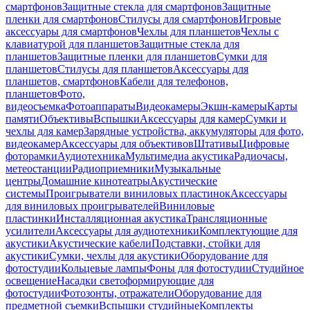
смартфонов
Защитные стекла для смартфонов
Защитные
пленки для смартфонов
Стилусы для смартфонов
Игровые
аксессуары для смартфонов
Чехлы для планшетов
Чехлы с
клавиатурой для планшетов
Защитные стекла для
планшетов
Защитные пленки для планшетов
Сумки для
планшетов
Стилусы для планшетов
Аксессуары для
планшетов, смартфонов
Кабели для телефонов,
планшетов
Фото,
видеосъемка
Фотоаппараты
Видеокамеры
Экшн-камеры
Карты
памяти
Объективы
Вспышки
Аксессуары для камер
Сумки и
чехлы для камер
Зарядные устройства, аккумуляторы для фото,
видеокамер
Аксессуары для объективов
Штативы
Цифровые
фоторамки
Аудиотехника
Мультимедиа акустика
Радиочасы,
метеостанции
Радиоприемники
Музыкальные
центры
Домашние кинотеатры
Акустические
системы
Проигрыватели виниловых пластинок
Аксессуары
для виниловых проигрывателей
Виниловые
пластинки
Инсталляционная акустика
Трансляционные
усилители
Аксессуары для аудиотехники
Комплектующие для
акустики
Акустические кабели
Подставки, стойки для
акустики
Сумки, чехлы для акустики
Оборудование для
фотостудии
Кольцевые лампы
Фоны для фотостудии
Студийное
освещение
Насадки светоформирующие для
фотостудии
Фотозонты, отражатели
Оборудование для
предметной съемки
Вспышки студийные
Комплекты