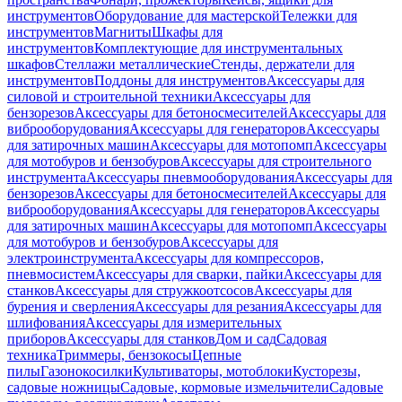
инструментов
Оборудование для мастерской
Тележки для
инструментов
Магниты
Шкафы для
инструментов
Комплектующие для инструментальных
шкафов
Стеллажи металлические
Стенды, держатели для
инструментов
Поддоны для инструментов
Аксессуары для
силовой и строительной техники
Аксессуары для
бензорезов
Аксессуары для бетоносмесителей
Аксессуары для
виброоборудования
Аксессуары для генераторов
Аксессуары
для затирочных машин
Аксессуары для мотопомп
Аксессуары
для мотобуров и бензобуров
Аксессуары для строительного
инструмента
Аксессуары пневмооборудования
Аксессуары для
бензорезов
Аксессуары для бетоносмесителей
Аксессуары для
виброоборудования
Аксессуары для генераторов
Аксессуары
для затирочных машин
Аксессуары для мотопомп
Аксессуары
для мотобуров и бензобуров
Аксессуары для
электроинструмента
Аксессуары для компрессоров,
пневмосистем
Аксессуары для сварки, пайки
Аксессуары для
станков
Аксессуары для стружкоотсосов
Аксессуары для
бурения и сверления
Аксессуары для резания
Аксессуары для
шлифования
Аксессуары для измерительных
приборов
Аксессуары для станков
Дом и сад
Садовая
техника
Триммеры, бензокосы
Цепные
пилы
Газонокосилки
Культиваторы, мотоблоки
Кусторезы,
садовые ножницы
Садовые, кормовые измельчители
Садовые