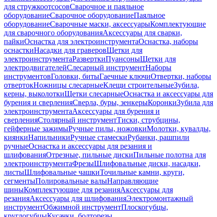
для стружкоотсосов
Сварочное и паяльное
оборудование
Сварочное оборудование
Паяльное
оборудование
Сварочные маски, аксессуары
Комплектующие
для сварочного оборудования
Аксессуары для сварки,
пайки
Оснастка для электроинструмента
Оснастка, наборы
оснастки
Насадки для граверов
Щетки для
электроинструмента
Развертки
Пуансоны
Щетки для
электродвигателей
Слесарный инструмент
Наборы
инструментов
Головки, биты
Гаечные ключи
Отвертки, наборы
отверток
Ножницы слесарные
Клещи строительные
Зубила,
керны, выколотки
Щетки слесарные
Оснастка и аксессуары для
бурения и сверления
Сверла, буры, зенкеры
Коронки
Зубила для
электроинструмента
Аксессуары для бурения и
сверления
Столярный инструмент
Тиски, струбцины,
гейферные зажимы
Ручные пилы, ножовки
Молотки, кувалды,
киянки
Напильники
Ручные стамески
Рубанки, рашпили
ручные
Оснастка и аксессуары для резания и
шлифования
Отрезные, пильные диски
Пильные полотна для
электроинструмента
Фрезы
Шлифовальные диски, насадки,
листы
Шлифовальные чашки
Точильные камни, круги,
сегменты
Полировальные валы
Направляющие
шины
Комплектующие для резания
Аксессуары для
резания
Аксессуары для шлифования
Электромонтажный
инструмент
Обжимной инструмент
Плоскогубцы,
круглогубцы
Кусачки, болторезы,