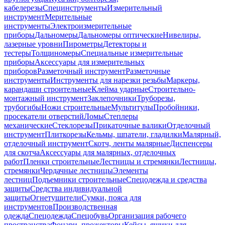
кабелерезы
Специнструменты
Измерительный
инструмент
Мерительные
инструменты
Электроизмерительные
приборы
Дальномеры
Дальномеры оптические
Нивелиры,
лазерные уровни
Пирометры
Детекторы и
тестеры
Толщиномеры
Специальные измерительные
приборы
Аксессуары для измерительных
приборов
Разметочный инструмент
Разметочные
инструменты
Инструменты для нарезки резьбы
Маркеры,
карандаши строительные
Клейма ударные
Строительно-
монтажный инструмент
Заклепочники
Труборезы,
трубогибы
Ножи строительные
Мультитулы
Пробойники,
просекатели отверстий
Ломы
Степлеры
механические
Стеклорезы
Прикаточные валики
Отделочный
инструмент
Плиткорезы
Кельмы, шпатели, гладилки
Малярный,
отделочный инструмент
Скотч, ленты малярные
Диспенсеры
для скотча
Аксессуары для малярных, отделочных
работ
Пленки строительные
Лестницы и стремянки
Лестницы,
стремянки
Чердачные лестницы
Элементы
лестниц
Подъемники строительные
Спецодежда и средства
защиты
Средства индивидуальной
защиты
Огнетушители
Сумки, пояса для
инструментов
Производственная
одежда
Спецодежда
Спецобувь
Организация рабочего
пространства
Фонари, прожекторы
Кейсы, ящики для