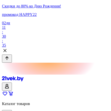
Скидки до 80% ко Дню Рождения!
промокод HAPPY22
02
дн
11
:
30
:
35
Каталог товаров