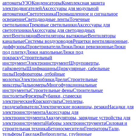
автоматы
УЗО
Конденсаторы
Комплексная защита
электродвигателей
Аксессуары для модульной
автоматики
Светотехника
Промышленное и сигнальное
освещение
Светодиодные ленты
Точечные
светильники
Трековые светильники
Аксессуары для
светотехники
Аксессуары для светодиодных
лент
Вентиляция
Вентиляторы вытяжные
Вентиляторы
канальные
Системы воздуховодов
Решетки вентиляционные,
диффузоры
Проветриватели
Люки
Люки ревизионные
Люки
под плитку
Люки напольные
Люки под
покраску
Строительный
инструмент
Электроинструмент
Шуруповерты,
гайковерты
Шлифмашины
Циркулярные, сабельные
пилы
Перфораторы, отбойные
молотки
Электролобзики
Дрели
Строительные
миксеры
Дальномеры
Многофункциональные
инструменты
Строительные фены
Строительные
пистолеты
Фрезеры
Рубанки, стамески
электрические
Краскопульты
Степлеры,
гвоздезабиватели
Электрические ножницы, резаки
Насадки для
электроинструмента
Аксессуары для
электроинструмента
Аккумуляторы, зарядные устройства для
электроинструмента
Наборы электроинструмента
Силовая и
строительная техника
Бетоносмесители
Генераторы
Тали,
тельферы
Такелаж
Виброплиты, глубинные