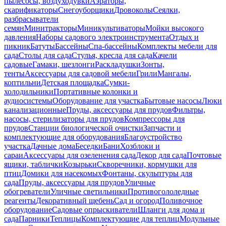
пылесосы, воздуходувки
Аэраторы,
скарификаторы
Снегоуборщики
Дровоколы
Сеялки,
разбрасыватели
семян
Минитракторы
Миникультиваторы
Мойки высокого
давления
Наборы садового электроинструмента
Отдых и
пикник
Батуты
Бассейны
Спа-бассейны
Комплекты мебели для
сада
Столы для сада
Стулья, кресла для сада
Качели
садовые
Гамаки, шезлонги
Раскладушки
Зонты,
тенты
Аксессуары для садовой мебели
Грили
Мангалы,
коптильни
Детская площадка
Сумки-
холодильники
Портативные колонки и
аудиосистемы
Оборудование для участка
Бытовые насосы
Люки
канализационные
Пруды, аксессуары для прудов
Фильтры,
насосы, стерилизаторы для прудов
Компрессоры для
прудов
Станции биологической очистки
Запчасти и
комплектующие для оборудования
Благоустройство
участка
Дачные дома
Беседки
Бани
Хозблоки и
сараи
Аксессуары для озеленения сада
Декор для сада
Почтовые
ящики, таблички
Козырьки
Скворечники, кормушки для
птиц
Домики для насекомых
Фонтаны, скульптуры для
сада
Пруды, аксессуары для прудов
Уличные
обогреватели
Уличные светильники
Противогололедные
реагенты
Декоративный щебень
Сад и огород
Поливочное
оборудование
Садовые опрыскиватели
Шланги для дома и
сада
Парники
Теплицы
Комплектующие для теплиц
Модульные