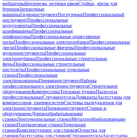
вибраторы
Бензорезы, резчики швов
Стойки, дрели для
бурения
Затирочные
машины
Гидроинструмент
Погрузчики
Профессиональный
инструмент
Профессиональные
шуруповерты
Профессиональные
шлифмашины
Профессиональные
перфораторы
Профессиональные циркулярные
пилы
Профессиональные электролобзики
Профессиональные
дрели
Профессиональные фрезеры
Профессиональные
мультиинструменты
Профессиональные
электрорубанки
Профессиональные строительные
фены
Профессиональные строительные
пистолеты
Профессиональные точильные
станки
Профессиональные
электроножницы
Пневмоинструмент
Наборы
профессионального электроинструмента
Строительное
оборудование
Компрессоры
Тепловые пушки
Пылесосы
профессиональные
Стружкоотсосы
Домкраты
Аксессуары для
компрессоров, пневмосистем
Системы пылеудаления для
электроинструмента
Пневмоинструмент
Станки и
оборудование
Деревообрабатывающие
станки
Ленточнопильные станки
Металлообрабатывающие
станки
Плиткорезные станки
Точильные
станки
Комплектующие для станков
Оснастка для
станков
Аксессуары для станков
Стружкоотсосы
Аксессуары