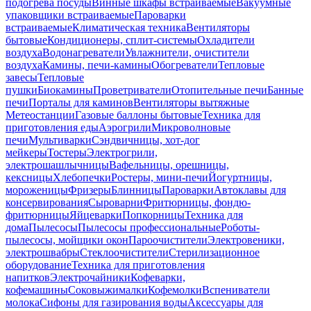
подогрева посуды
Винные шкафы встраиваемые
Вакуумные
упаковщики встраиваемые
Пароварки
встраиваемые
Климатическая техника
Вентиляторы
бытовые
Кондиционеры, сплит-системы
Охладители
воздуха
Водонагреватели
Увлажнители, очистители
воздуха
Камины, печи-камины
Обогреватели
Тепловые
завесы
Тепловые
пушки
Биокамины
Проветриватели
Отопительные печи
Банные
печи
Порталы для каминов
Вентиляторы вытяжные
Метеостанции
Газовые баллоны бытовые
Техника для
приготовления еды
Аэрогрили
Микроволновые
печи
Мультиварки
Сэндвичницы, хот-дог
мейкеры
Тостеры
Электрогрили,
электрошашлычницы
Вафельницы, орешницы,
кексницы
Хлебопечки
Ростеры, мини-печи
Йогуртницы,
мороженицы
Фризеры
Блинницы
Пароварки
Автоклавы для
консервирования
Сыроварни
Фритюрницы, фондю-
фритюрницы
Яйцеварки
Попкорницы
Техника для
дома
Пылесосы
Пылесосы профессиональные
Роботы-
пылесосы, мойщики окон
Пароочистители
Электровеники,
электрошвабры
Стеклоочистители
Стерилизационное
оборудование
Техника для приготовления
напитков
Электрочайники
Кофеварки,
кофемашины
Соковыжималки
Кофемолки
Вспениватели
молока
Сифоны для газирования воды
Аксессуары для