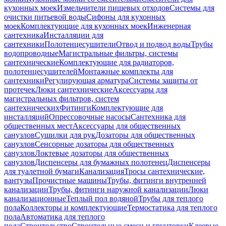
кухонных моек
Измельчители пищевых отходов
Системы для
очистки питьевой воды
Сифоны для кухонных
моек
Комплектующие для кухонных моек
Инженерная
сантехника
Инсталляции для
сантехники
Полотенцесушители
Отвод и подвод воды
Трубы
водопроводные
Магистральные фильтры, системы
сантехнические
Комплектующие для радиаторов,
полотенцесушителей
Монтажные комплекты для
сантехники
Регулирующая арматура
Системы защиты от
протечек
Люки сантехнические
Аксессуары для
магистральных фильтров, систем
сантехнических
Фитинги
Комплектующие для
инсталляций
Опрессовочные насосы
Сантехника для
общественных мест
Аксессуары для общественных
санузлов
Сушилки для рук
Дозаторы для общественных
санузлов
Сенсорные дозаторы для общественных
санузлов
Локтевые дозаторы для общественных
санузлов
Диспенсеры для бумажных полотенец
Диспенсеры
для туалетной бумаги
Канализация
Тросы сантехнические,
вантузы
Прочистные машины
Трубы, фитинги внутренней
канализации
Трубы, фитинги наружной канализации
Люки
канализационные
Теплый пол водяной
Трубы для теплого
пола
Коллекторы и комплектующие
Термостатика для теплого
пола
Автоматика для теплого
пола
Строительство
Строительные смеси и грунтовки
Клеевые