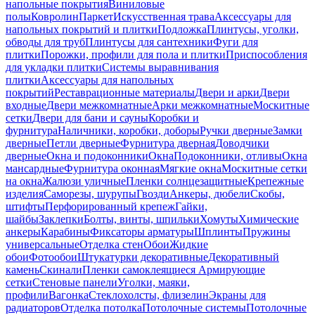
напольные покрытия
Виниловые
полы
Ковролин
Паркет
Искусственная трава
Аксессуары для
напольных покрытий и плитки
Подложка
Плинтусы, уголки,
обводы для труб
Плинтусы для сантехники
Фуги для
плитки
Порожки, профили для пола и плитки
Приспособления
для укладки плитки
Системы выравнивания
плитки
Аксессуары для напольных
покрытий
Реставрационные материалы
Двери и арки
Двери
входные
Двери межкомнатные
Арки межкомнатные
Москитные
сетки
Двери для бани и сауны
Коробки и
фурнитура
Наличники, коробки, доборы
Ручки дверные
Замки
дверные
Петли дверные
Фурнитура дверная
Доводчики
дверные
Окна и подоконники
Окна
Подоконники, отливы
Окна
мансардные
Фурнитура оконная
Мягкие окна
Москитные сетки
на окна
Жалюзи уличные
Пленки солнцезащитные
Крепежные
изделия
Саморезы, шурупы
Гвозди
Анкеры, дюбели
Скобы,
штифты
Перфорированный крепеж
Гайки,
шайбы
Заклепки
Болты, винты, шпильки
Хомуты
Химические
анкеры
Карабины
Фиксаторы арматуры
Шплинты
Пружины
универсальные
Отделка стен
Обои
Жидкие
обои
Фотообои
Штукатурки декоративные
Декоративный
камень
Скинали
Пленки самоклеящиеся
Армирующие
сетки
Стеновые панели
Уголки, маяки,
профили
Вагонка
Стеклохолсты, флизелин
Экраны для
радиаторов
Отделка потолка
Потолочные системы
Потолочные