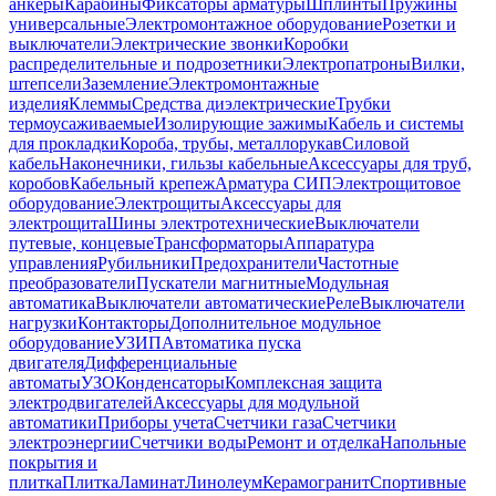
анкеры
Карабины
Фиксаторы арматуры
Шплинты
Пружины
универсальные
Электромонтажное оборудование
Розетки и
выключатели
Электрические звонки
Коробки
распределительные и подрозетники
Электропатроны
Вилки,
штепсели
Заземление
Электромонтажные
изделия
Клеммы
Средства диэлектрические
Трубки
термоусаживаемые
Изолирующие зажимы
Кабель и системы
для прокладки
Короба, трубы, металлорукав
Силовой
кабель
Наконечники, гильзы кабельные
Аксессуары для труб,
коробов
Кабельный крепеж
Арматура СИП
Электрощитовое
оборудование
Электрощиты
Аксессуары для
электрощита
Шины электротехнические
Выключатели
путевые, концевые
Трансформаторы
Аппаратура
управления
Рубильники
Предохранители
Частотные
преобразователи
Пускатели магнитные
Модульная
автоматика
Выключатели автоматические
Реле
Выключатели
нагрузки
Контакторы
Дополнительное модульное
оборудование
УЗИП
Автоматика пуска
двигателя
Дифференциальные
автоматы
УЗО
Конденсаторы
Комплексная защита
электродвигателей
Аксессуары для модульной
автоматики
Приборы учета
Счетчики газа
Счетчики
электроэнергии
Счетчики воды
Ремонт и отделка
Напольные
покрытия и
плитка
Плитка
Ламинат
Линолеум
Керамогранит
Спортивные