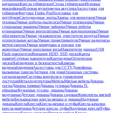
наушники
Кресла геймерские
Столы геймерские
Игровые
микрофоны
Игровая мультимедиа акустика
Аксессуары для
геймеров
Фигурки Funko Pop
Подставки для
ноутбуков
Светодиодные ленты
Лампы для мониторов
Умная
техника
Умные роботы-пылесосы
Умные телевизоры
Умные
стиральные машины
Умные чайники
Умные роботы
кулинарные
Умные вентиляторы
Умные кондиционеры
Умные
обогреватели
Умные увлажнители, очистители воздуха
Умные
отопительные котлы
Умные проветриватели
Умные радиочасы,
метеостанции
Умные кормушки и поилки для
животных
Умные напольные весы
Накопители данных
USB
Flash накопители
Внешние HDD, SSD диски
Карты
памяти
Сетевые накопители
Картридеры
Оптические
диски
Наблюдение и безопасность
Камеры
видеонаблюдения
Аксессуары для CCTV
Домофоны,
вызывные панели
Датчики для дома
Охранные системы,
сигнализации
Системы контроля и управления
доступом
Металлодетекторы
Мебель
Мягкая мебель
Диваны,
тахты
Диваны прямые
Диваны угловые
Диваны П-
образные
Кухонные уголки, диваны
Диваны
модульные
Детские диваны
Диваны садовые
Комплекты мягкой
мебели
Бескаркасные кресла-мешки и диваны
Надувные
диваны
Кресла
Кресла
Кресла-мешки и пуфы
Кресла-качалки,
кресла-маятники
Детские кресла, пуфы
Надувные кресла
Пуфы,
оттоманки
Кресла-кровати
Игровая мебель
Кресла