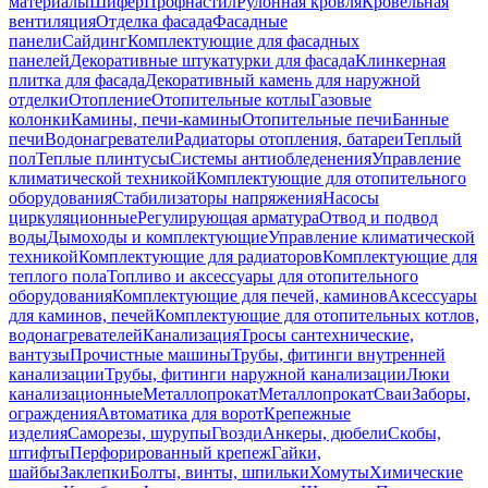
материалы
Шифер
Профнастил
Рулонная кровля
Кровельная
вентиляция
Отделка фасада
Фасадные
панели
Сайдинг
Комплектующие для фасадных
панелей
Декоративные штукатурки для фасада
Клинкерная
плитка для фасада
Декоративный камень для наружной
отделки
Отопление
Отопительные котлы
Газовые
колонки
Камины, печи-камины
Отопительные печи
Банные
печи
Водонагреватели
Радиаторы отопления, батареи
Теплый
пол
Теплые плинтусы
Системы антиобледенения
Управление
климатической техникой
Комплектующие для отопительного
оборудования
Стабилизаторы напряжения
Насосы
циркуляционные
Регулирующая арматура
Отвод и подвод
воды
Дымоходы и комплектующие
Управление климатической
техникой
Комплектующие для радиаторов
Комплектующие для
теплого пола
Топливо и аксессуары для отопительного
оборудования
Комплектующие для печей, каминов
Аксессуары
для каминов, печей
Комплектующие для отопительных котлов,
водонагревателей
Канализация
Тросы сантехнические,
вантузы
Прочистные машины
Трубы, фитинги внутренней
канализации
Трубы, фитинги наружной канализации
Люки
канализационные
Металлопрокат
Металлопрокат
Сваи
Заборы,
ограждения
Автоматика для ворот
Крепежные
изделия
Саморезы, шурупы
Гвозди
Анкеры, дюбели
Скобы,
штифты
Перфорированный крепеж
Гайки,
шайбы
Заклепки
Болты, винты, шпильки
Хомуты
Химические