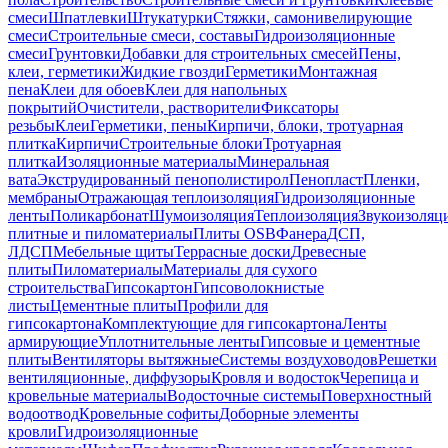
смеси
Шпатлевки
Штукатурки
Стяжки, самонивелирующие
смеси
Строительные смеси, составы
Гидроизоляционные
смеси
Грунтовки
Добавки для строительных смесей
Пены,
клеи, герметики
Жидкие гвозди
Герметики
Монтажная
пена
Клеи для обоев
Клеи для напольных
покрытий
Очистители, растворители
Фиксаторы
резьбы
Клеи
Герметики, пены
Кирпичи, блоки, тротуарная
плитка
Кирпичи
Строительные блоки
Тротуарная
плитка
Изоляционные материалы
Минеральная
вата
Экструдированный пенополистирол
Пенопласт
Пленки,
мембраны
Отражающая теплоизоляция
Гидроизоляционные
ленты
Поликарбонат
Шумоизоляция
Теплоизоляция
Звукоизоляц
плитные и пиломатериалы
Плиты OSB
Фанера
ДСП,
ЛДСП
Мебельные щиты
Террасные доски
Древесные
плиты
Пиломатериалы
Материалы для сухого
строительства
Гипсокартон
Гипсоволокнистые
листы
Цементные плиты
Профили для
гипсокартона
Комплектующие для гипсокартона
Ленты
армирующие
Уплотнительные ленты
Гипсовые и цементные
плиты
Вентиляторы вытяжные
Системы воздуховодов
Решетки
вентиляционные, диффузоры
Кровля и водосток
Черепица и
кровельные материалы
Водосточные системы
Поверхностный
водоотвод
Кровельные софиты
Доборные элементы
кровли
Гидроизоляционные