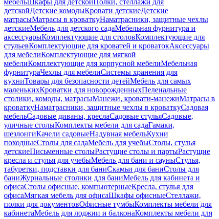
мебель
Шкафы для детской
Полки, стеллажи для
детской
Детские комоды
Кровати детские
Детские
матрасы
Матрасы в кроватку
Наматрасники, защитные чехлы
детские
Мебель для детского сада
Мебельная фурнитура и
аксессуары
Комплектующие для столов
Комплектующие для
стульев
Комплектующие для кроватей и кроваток
Аксессуары
для мебели
Комплектующие для мягкой
мебели
Комплектующие для корпусной мебели
Мебельная
фурнитура
Чехлы для мебели
Системы хранения для
кухни
Товары для безопасности детей
Мебель для самых
маленьких
Кроватки для новорожденных
Пеленальные
столики, комоды, матрасы
Манежи, кровати-манежи
Матрасы в
кроватку
Наматрасники, защитные чехлы в кроватку
Садовая
мебель
Садовые диваны, кресла
Садовые стулья
Садовые,
уличные столы
Комплекты мебели для сада
Гамаки,
шезлонги
Качели садовые
Надувная мебель
Кухни
походные
Столы для сада
Мебель для учебы
Столы, стулья
детские
Письменные столы
Растущие столы и парты
Растущие
кресла и стулья для учебы
Мебель для бани и сауны
Стулья,
табуретки, подставки для бани
Скамьи для бани
Столы для
бани
Журнальные столики для бани
Мебель для кабинета и
офиса
Столы офисные, компьютерные
Кресла, стулья для
офиса
Мягкая мебель для офиса
Шкафы офисные
Стеллажи,
полки для документов
Офисные тумбы
Комплекты мебели для
кабинета
Мебель для лоджии и балкона
Комплекты мебели для