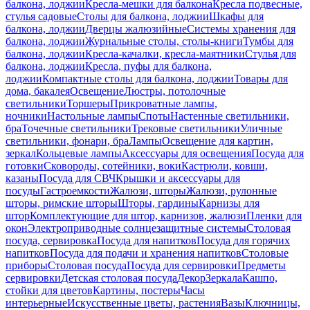
балкона, лоджии
Кресла-мешки для балкона
Кресла подвесные,
стулья садовые
Столы для балкона, лоджии
Шкафы для
балкона, лоджии
Дверцы жалюзийные
Системы хранения для
балкона, лоджии
Журнальные столы, столы-книги
Тумбы для
балкона, лоджии
Кресла-качалки, кресла-маятники
Стулья для
балкона, лоджии
Кресла, пуфы для балкона,
лоджии
Компактные столы для балкона, лоджии
Товары для
дома, бакалея
Освещение
Люстры, потолочные
светильники
Торшеры
Прикроватные лампы,
ночники
Настольные лампы
Споты
Настенные светильники,
бра
Точечные светильники
Трековые светильники
Уличные
светильники, фонари, бра
Лампы
Освещение для картин,
зеркал
Кольцевые лампы
Аксессуары для освещения
Посуда для
готовки
Сковороды, сотейники, воки
Кастрюли, ковши,
казаны
Посуда для СВЧ
Крышки и аксессуары для
посуды
Гастроемкости
Жалюзи, шторы
Жалюзи, рулонные
шторы, римские шторы
Шторы, гардины
Карнизы для
штор
Комплектующие для штор, карнизов, жалюзи
Пленки для
окон
Электроприводные солнцезащитные системы
Столовая
посуда, сервировка
Посуда для напитков
Посуда для горячих
напитков
Посуда для подачи и хранения напитков
Столовые
приборы
Столовая посуда
Посуда для сервировки
Предметы
сервировки
Детская столовая посуда
Декор
Зеркала
Кашпо,
стойки для цветов
Картины, постеры
Часы
интерьерные
Искусственные цветы, растения
Вазы
Ключницы,