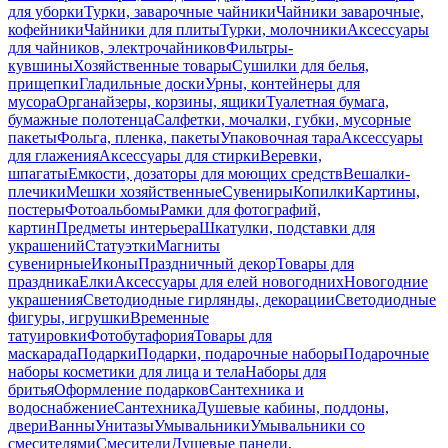
для уборки
Турки, заварочные чайники
Чайники заварочные,
кофейники
Чайники для плиты
Турки, молочники
Аксессуары
для чайников, электрочайников
Фильтры-
кувшины
Хозяйственные товары
Сушилки для белья,
прищепки
Гладильные доски
Урны, контейнеры для
мусора
Органайзеры, корзины, ящики
Туалетная бумага,
бумажные полотенца
Салфетки, мочалки, губки, мусорные
пакеты
Фольга, пленка, пакеты
Упаковочная тара
Аксессуары
для глажения
Аксессуары для стирки
Веревки,
шпагаты
Емкости, дозаторы для моющих средств
Вешалки-
плечики
Мешки хозяйственные
Сувениры
Копилки
Картины,
постеры
Фотоальбомы
Рамки для фотографий,
картин
Предметы интерьера
Шкатулки, подставки для
украшений
Статуэтки
Магниты
сувенирные
Иконы
Праздничный декор
Товары для
праздника
Елки
Аксессуары для елей новогодних
Новогодние
украшения
Светодиодные гирлянды, декорации
Светодиодные
фигуры, игрушки
Временные
татуировки
Фотобутафория
Товары для
маскарада
Подарки
Подарки, подарочные наборы
Подарочные
наборы косметики для лица и тела
Наборы для
бритья
Оформление подарков
Сантехника и
водоснабжение
Сантехника
Душевые кабины, поддоны,
двери
Ванны
Унитазы
Умывальники
Умывальники со
смесителями
Смесители
Душевые панели,