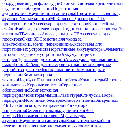
оборудования для фотостудии
Стойки, системы крепления для
студийного оборудования
Портативная
аудиотехника
Наушники и гарнитуры
Портативные колонки,
акустика
Умные колонки
MP3-плееры
Диктофоны
CD-
проигрыватели
Аксессуары для телевизоров
Кронштейны,
стойки
Кабели для телевизоров
Подписки на видеосервисы
ТВ-
антенны
ТВ-тюнеры
Аксессуары для ТВ
Аксессуары для
проектора
Очки 3D
Средства для ухода за
электроникой
Кабели, переходники
Аксессуары для
портативных устройств
Портативные аккумуляторы
Элементы
питания, зарядные устройства
Аккумуляторные
батареи
Держатели, док-станции
Аксессуары для планшетов,
смартфонов
Кабели для телефонов, планшетов
Зарядные
устройства для телефонов, планшетов
Компьютеры и
периферия
Компьютерная
техника
Ноутбуки
Планшеты
Моноблоки
Компьютеры
Игровые
компьютеры
Игровые консоли
Серверное
оборудование
Компьютерная
периферия
Мониторы
Мыши
Клавиатуры
Стилусы
Наборы
периферии
Источники бесперебойного питания
Батареи для
ИБП
Стабилизаторы напряжения
Инверторы
напряжения
Сетевые фильтры, удлинители
Веб-
камеры
Игровые контроллеры
Мультимедиа
акустика
Наушники и гарнитуры
Компьютерные кабели,
переходники
Зарядные, аккумуляторы
Док-станции,