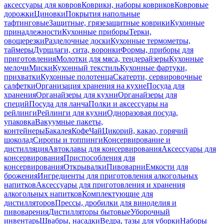
аксессуары для ковров
Коврики, наборы ковриков
Ковровые
дорожки
Циновки
Покрытия напольные
тафтинговые
Защитные, грязезащитные коврики
Кухонные
принадлежности
Кухонные приборы
Терки,
овощерезки
Разделочные доски
Кухонные термометры,
таймеры
Дуршлаги, сита, воронки
Формы, приборы для
приготовления
Молотки для мяса, тендерайзеры
Кухонные
мелочи
Миски
Кухонный текстиль
Кухонные фартуки,
прихватки
Кухонные полотенца
Скатерти, сервировочные
салфетки
Организация хранения на кухне
Посуда для
хранения
Органайзеры для кухни
Органайзеры для
специй
Посуда для ланча
Полки и аксессуары на
рейлинги
Рейлинги для кухни
Одноразовая посуда,
упаковка
Вакуумные пакеты,
контейнеры
Бакалея
Кофе
Чай
Цикорий, какао, горячий
шоколад
Сиропы и топпинги
Консервирование и
дистилляция
Автоклавы для консервирования
Аксессуары для
консервирования
Приспособления для
консервирования
Открывалки
Пивоварни
Емкости для
брожения
Ингредиенты для приготовления алкогольных
напитков
Аксессуары для приготовления и хранения
алкогольных напитков
Комплектующие для
дистилляторов
Прессы, дробилки для виноделия и
пивоварения
Дистилляторы бытовые
Уборочный
инвентарь
Швабры, насадки
Ведра, тазы для уборки
Наборы