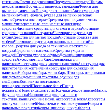
газетницы
Свечи, подсвечники
Предметы интерьера
Ширмы
декоративные
Посуда для выпечки, запекания
Формы для
выпечки, запекания
Посуда для запекания
Аксессуары для
выпечки
Бумага, фольга, рукава для выпечки
Бытовая
химия
Средства для стирки
Средства для посудомоечных
машин
Универсальные, специальные чистящие
средства
Чистящие средства для стекол и зеркал
Чистящие
средства для ванной и туалета
Чистящие средства для
кухни
Средства для мытья посуды
Чистящие средства для
мебели
Чистящие средства для напольных покрытий и
ковров
Средства для ухода за техникой
Освежители
воздуха
Средства от насекомых
Средства ухода за
одеждой
Средства ухода за обувью
Дезинфицирующие
средства
Аксессуары для бара
Сервировка для
напитков
Аксессуары для хранения напитков
Аксессуары для
приготовления коктейлей
Аксессуары для охлаждения
напитков
Наборы для бара, мини-бары
Штопоры, открывалки
для бутылок
Домашний текстиль
Подушки для
сна
Одеяла
Комплекты постельных
принадлежностей
Постельное белье
Пледы,
покрывала
Полотенца
Скатерти
Подушки декоративные
Маски,
беруши для сна
Наполнители для домашнего
текстиля
Ткани
Кухонные ножи, аксессуары
Ножи
Аксессуары
для кухонных ножей
Ножеточки и комплектующие
Ковры и
напольные покрытия
Ковры, циновки, шкуры
Ковры,