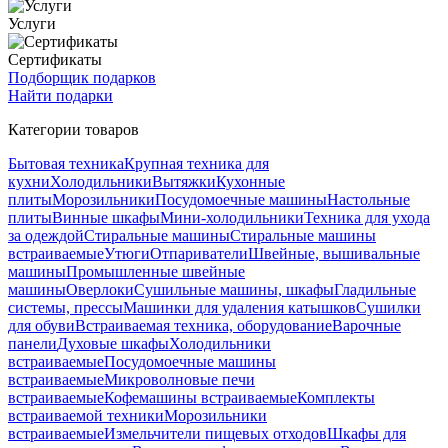
Услуги
Сертификаты
Подборщик подарков
Найти подарки
Категории товаров
Бытовая техника
Крупная техника для
кухни
Холодильники
Вытяжки
Кухонные
плиты
Морозильники
Посудомоечные машины
Настольные
плиты
Винные шкафы
Мини-холодильники
Техника для ухода
за одеждой
Стиральные машины
Стиральные машины
встраиваемые
Утюги
Отпариватели
Швейные, вышивальные
машины
Промышленные швейные
машины
Оверлоки
Сушильные машины, шкафы
Гладильные
системы, прессы
Машинки для удаления катышков
Сушилки
для обуви
Встраиваемая техника, оборудование
Варочные
панели
Духовые шкафы
Холодильники
встраиваемые
Посудомоечные машины
встраиваемые
Микроволновые печи
встраиваемые
Кофемашины встраиваемые
Комплекты
встраиваемой техники
Морозильники
встраиваемые
Измельчители пищевых отходов
Шкафы для