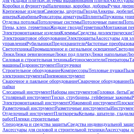
для укладки плитки
Системы выравнивания плитки
Аксессуары
Коробки и фурнитура
Наличники, коробки, доборы
Ручки дверн
Крепежные изделия
Саморезы, шурупы
Гвозди
Анкеры, дюбели
анкеры
Карабины
Фиксаторы арматуры
Шплинты
Пружины унив
Отделка потолка
Потолочные системы
Потолочные панели
Пото
Пены, клеи, герметики
Жидкие гвозди
Герметики
Монтажная пе
Электромонтажные изделия
Клеммы
Средства диэлектрические
Электрощитовое оборудование
Электрощиты
Аксессуары для э
управления
Рубильники
Предохранители
Частотные преобразов
Светотехника
Промышленное и сигнальное освещение
Светоди
Люки
Люки ревизионные
Люки под плитку
Люки напольные
Люк
Силовая и строительная техника
Бетоносмесители
Генераторы
Та
машины
Гидроинструмент
Погрузчики
Строительное оборудование
Компрессоры
Тепловые пушки
Пыле
электроинструмента
Пневмоинструмент
Сварочное и паяльное оборудование
Сварочное оборудование
П
пайки
Слесарный инструмент
Наборы инструментов
Головки, биты
Га
Столярный инструмент
Тиски, струбцины, гейферные зажимы
Р
Электромонтажный инструмент
Обжимной инструмент
Плоског
Разметочный инструмент
Разметочные инструменты
Инструмент
Отделочный инструмент
Плиткорезы
Кельмы, шпатели, гладилк
работ
Пленки строительные
Спецодежда и средства защиты
Средства индивидуальной защ
Аксессуары для силовой и строительной техники
Аксессуары дл