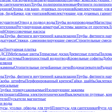
ем сантехнических
Трубы полипропиленовые
Фитинги полипроп
ддонов
Опоры для ванн, душевых поддонов
Комплектующие для 
ов, биде
Бачки для унитазов
Комплектующие для душевых гарнит
есушители
Отвод и подвод воды
Трубы водопроводные
Магистрал
антехники
Регулирующая арматура
Системы защиты от протечек
Л
ций
Опрессовочные насосы
ны
Трубы, фитинги внутренней канализации
Трубы, фитинги на
катурки
Стяжки, самонивелирующие смеси
Строительные смеси,
ки
Тротуарная плитка
ЛДСП
Мебельные щиты
Террасные доски
Древесные плиты
Пилом
ные системы
Поверхностный водоотвод
Кровельные софиты
Добо
тиляция
-камины
Отопительные печи
Банные печи
Водонагреватели
Радиат
ны
Трубы, фитинги внутренней канализации
Трубы, фитинги на
Скобы, штифты
Перфорированный крепеж
Гайки, шайбы
Заклепки
ерсальные
Трубки термоусаживаемые
Изолирующие зажимы
лектрощита
Шины электротехнические
Выключатели путевые, ко
атели
Пускатели магнитные
ки воды
усы, уголки, обводы для труб
Плинтусы для сантехники
Фуги дл