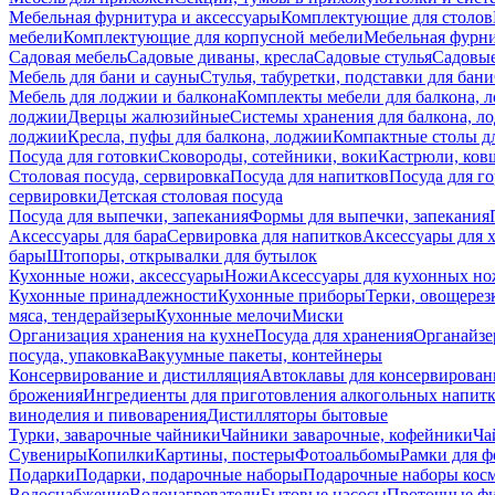
Мебельная фурнитура и аксессуары
Комплектующие для столов
мебели
Комплектующие для корпусной мебели
Мебельная фурн
Садовая мебель
Садовые диваны, кресла
Садовые стулья
Садовые
Мебель для бани и сауны
Стулья, табуретки, подставки для бани
Мебель для лоджии и балкона
Комплекты мебели для балкона, 
лоджии
Дверцы жалюзийные
Системы хранения для балкона, л
лоджии
Кресла, пуфы для балкона, лоджии
Компактные столы дл
Посуда для готовки
Сковороды, сотейники, воки
Кастрюли, ков
Столовая посуда, сервировка
Посуда для напитков
Посуда для г
сервировки
Детская столовая посуда
Посуда для выпечки, запекания
Формы для выпечки, запекания
Аксессуары для бара
Сервировка для напитков
Аксессуары для 
бары
Штопоры, открывалки для бутылок
Кухонные ножи, аксессуары
Ножи
Аксессуары для кухонных н
Кухонные принадлежности
Кухонные приборы
Терки, овощерез
мяса, тендерайзеры
Кухонные мелочи
Миски
Организация хранения на кухне
Посуда для хранения
Органайзе
посуда, упаковка
Вакуумные пакеты, контейнеры
Консервирование и дистилляция
Автоклавы для консервирован
брожения
Ингредиенты для приготовления алкогольных напит
виноделия и пивоварения
Дистилляторы бытовые
Турки, заварочные чайники
Чайники заварочные, кофейники
Ча
Сувениры
Копилки
Картины, постеры
Фотоальбомы
Рамки для ф
Подарки
Подарки, подарочные наборы
Подарочные наборы косм
Водоснабжение
Водонагреватели
Бытовые насосы
Проточные фи