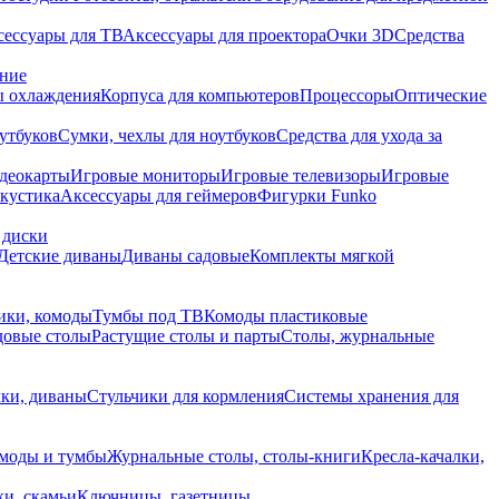
сессуары для ТВ
Аксессуары для проектора
Очки 3D
Средства
ание
 охлаждения
Корпуса для компьютеров
Процессоры
Оптические
утбуков
Сумки, чехлы для ноутбуков
Средства для ухода за
деокарты
Игровые мониторы
Игровые телевизоры
Игровые
акустика
Аксессуары для геймеров
Фигурки Funko
 диски
Детские диваны
Диваны садовые
Комплекты мягкой
ики, комоды
Тумбы под ТВ
Комоды пластиковые
довые столы
Растущие столы и парты
Столы, журнальные
ки, диваны
Стульчики для кормления
Системы хранения для
моды и тумбы
Журнальные столы, столы-книги
Кресла-качалки,
ки, скамьи
Ключницы, газетницы