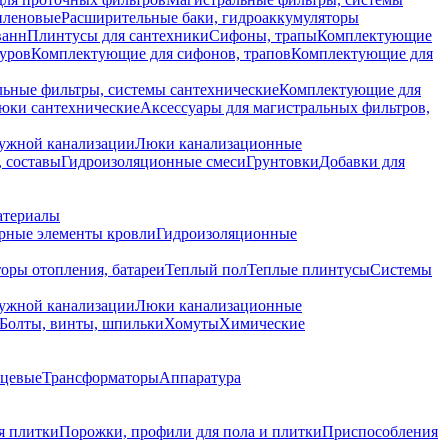
иленовые
Расширительные баки, гидроаккумуляторы
ванн
Плинтусы для сантехники
Сифоны, трапы
Комплектующие
уров
Комплектующие для сифонов, трапов
Комплектующие для
ьные фильтры, системы сантехнические
Комплектующие для
юки сантехнические
Аксессуары для магистральных фильтров,
ружной канализации
Люки канализационные
 составы
Гидроизоляционные смеси
Грунтовки
Добавки для
атериалы
рные элементы кровли
Гидроизоляционные
оры отопления, батареи
Теплый пол
Теплые плинтусы
Системы
ружной канализации
Люки канализационные
Болты, винты, шпильки
Хомуты
Химические
нцевые
Трансформаторы
Аппаратура
я плитки
Порожки, профили для пола и плитки
Приспособления