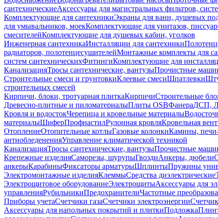
сантехнические
Аксессуары для магистральных фильтров, сист
Комплектующие для сантехники
Экраны для ванн, душевых по
для умывальников, моек
Комплектующие для унитазов, писсуар
смесителей
Комплектующие для душевых кабин, уголков
Инженерная сантехника
Инсталляции для сантехники
Полотенц
радиаторов, полотенцесушителей
Монтажные комплекты для с
систем сантехнических
Фитинги
Комплектующие для инсталля
Канализация
Тросы сантехнические, вантузы
Прочистные маши
Строительные смеси и грунтовки
Клеевые смеси
Шпатлевки
Шту
строительных смесей
Кирпичи, блоки, тротуарная плитка
Кирпичи
Строительные бло
Древесно-плитные и пиломатериалы
Плиты OSB
Фанера
ДСП, 
Кровля и водосток
Черепица и кровельные материалы
Водосточ
материалы
Шифер
Профнастил
Рулонная кровля
Кровельная вен
Отопление
Отопительные котлы
Газовые колонки
Камины, печи
антиобледенения
Управление климатической техникой
Канализация
Тросы сантехнические, вантузы
Прочистные маши
Крепежные изделия
Саморезы, шурупы
Гвозди
Анкеры, дюбели
анкеры
Карабины
Фиксаторы арматуры
Шплинты
Пружины унив
Электромонтажные изделия
Клеммы
Средства диэлектрические
Электрощитовое оборудование
Электрощиты
Аксессуары для э
управления
Рубильники
Предохранители
Частотные преобразов
Приборы учета
Счетчики газа
Счетчики электроэнергии
Счетчи
Аксессуары для напольных покрытий и плитки
Подложка
Плинт