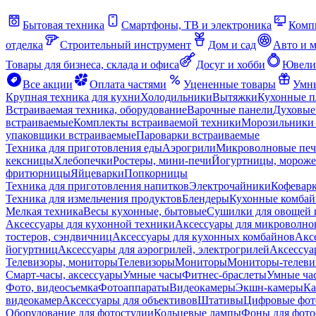
Бытовая техника
Смартфоны, ТВ и электроника
Комп
отделка
Строительный инструмент
Дом и сад
Авто и 
Товары для бизнеса, склада и офиса
Досуг и хобби
Ювели
Все акции
Оплата частями
Уцененные товары
Умны
Крупная техника для кухни
Холодильники
Вытяжки
Кухонные 
Встраиваемая техника, оборудование
Варочные панели
Духовые
встраиваемые
Комплекты встраиваемой техники
Морозильники 
упаковщики встраиваемые
Пароварки встраиваемые
Техника для приготовления еды
Аэрогрили
Микроволновые пе
кексницы
Хлебопечки
Ростеры, мини-печи
Йогуртницы, морож
фритюрницы
Яйцеварки
Попкорницы
Техника для приготовления напитков
Электрочайники
Кофевар
Техника для измельчения продуктов
Блендеры
Кухонные комбай
Мелкая техника
Весы кухонные, бытовые
Сушилки для овощей 
Аксессуары для кухонной техники
Аксессуары для микроволно
тостеров, сэндвичниц
Аксессуары для кухонных комбайнов
Акс
йогуртниц
Аксессуары для аэрогрилей, электрогрилей
Аксессуа
Телевизоры, мониторы
Телевизоры
Мониторы
Мониторы-телеви
Смарт-часы, аксессуары
Умные часы
Фитнес-браслеты
Умные ча
Фото, видеосъемка
Фотоаппараты
Видеокамеры
Экшн-камеры
Ка
видеокамер
Аксессуары для объективов
Штативы
Цифровые фот
Оборудование для фотостудии
Кольцевые лампы
Фоны для фото