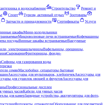
антехника и водоснабжение
Строительство
Ремонт и
ье
Спорт
Туризм, активный отдых
Зоотовары
я
Запчасти и принадлежности
Сертификаты
Услуги
Винные шкафы
Мини-холодильники
траиваемые
Микроволновые печи встраиваемые
Кофемашины
ева посуды
Винные шкафы встраиваемые
Вакуумные
рили, электрошашлычницы
Вафельницы, орешницы,
ания
Сыроварни
Фритюрницы, фондю-
а
Сифоны для газирования воды
терезки
тели семян
Маслобойки, сепараторы бытовые
машин
Аксессуары для мультиварок, хлебопечек
Аксессуары для
ссуары для сушилок овощей и фруктов
Аксессуары для
раны
Профессиональные дисплеи
я умных часов
Кабели для умных часов
ехлы для камер
Зарядные устройства, аккумуляторы для фото,
тостудии
Фотозонты, отражатели
Оборудование для предметной