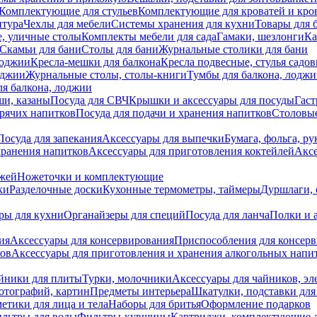
Комплектующие для стульев
Комплектующие для кроватей и кро
итура
Чехлы для мебели
Системы хранения для кухни
Товары для 
, уличные столы
Комплекты мебели для сада
Гамаки, шезлонги
Ка
Скамьи для бани
Столы для бани
Журнальные столики для бани
лоджии
Кресла-мешки для балкона
Кресла подвесные, стулья садо
оджии
Журнальные столы, столы-книги
Тумбы для балкона, лодж
я балкона, лоджии
ши, казаны
Посуда для СВЧ
Крышки и аксессуары для посуды
Гаст
орячих напитков
Посуда для подачи и хранения напитков
Столовы
Посуда для запекания
Аксессуары для выпечки
Бумага, фольга, р
хранения напитков
Аксессуары для приготовления коктейлей
Аксе
ожей
Ножеточки и комплектующие
ки
Разделочные доски
Кухонные термометры, таймеры
Дуршлаги, 
ры для кухни
Органайзеры для специй
Посуда для ланча
Полки и 
ия
Аксессуары для консервирования
Приспособления для консер
ков
Аксессуары для приготовления и хранения алкогольных напи
йники для плиты
Турки, молочники
Аксессуары для чайников, э
отографий, картин
Предметы интерьера
Шкатулки, подставки дл
етики для лица и тела
Наборы для бритья
Оформление подарков
льтры для воды
Фильтры-кувшины
Картриджи, комплектующие д