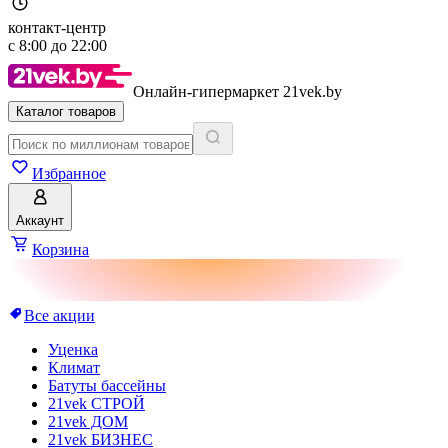
контакт-центр
с
8:00
до
22:00
Онлайн-гипермаркет 21vek.by
Каталог товаров
Избранное
Аккаунт
Корзина
Все акции
Уценка
Климат
Батуты бассейны
21vek СТРОЙ
21vek ДОМ
21vek БИЗНЕС