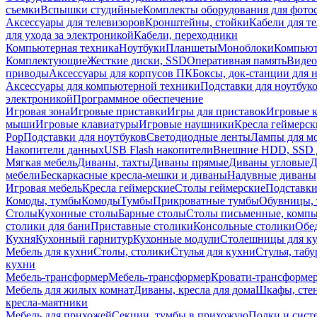
съемки
Вспышки студийные
Комплекты оборудования для фото
Аксессуары для телевизоров
Кронштейны, стойки
Кабели для т
для ухода за электроникой
Кабели, переходники
Компьютерная техника
Ноутбуки
Планшеты
Моноблоки
Компью
Комплектующие
Жесткие диски, SSD
Оперативная память
Видео
приводы
Аксессуары для корпусов ПК
Боксы, док-станции для 
Аксессуары для компьютерной техники
Подставки для ноутбук
электроникой
Программное обеспечение
Игровая зона
Игровые приставки
Игры для приставок
Игровые 
мыши
Игровые клавиатуры
Игровые наушники
Кресла геймерск
Pop
Подставки для ноутбуков
Светодиодные ленты
Лампы для м
Накопители данных
USB Flash накопители
Внешние HDD, SSD 
Мягкая мебель
Диваны, тахты
Диваны прямые
Диваны угловые
Д
мебели
Бескаркасные кресла-мешки и диваны
Надувные диваны
Игровая мебель
Кресла геймерские
Столы геймерские
Подставки
Комоды, тумбы
Комоды
Тумбы
Прикроватные тумбы
Обувницы, 
Столы
Кухонные столы
Барные столы
Столы письменные, комп
столики для бани
Приставные столики
Консольные столики
Обе
Кухня
Кухонный гарнитур
Кухонные модули
Столешницы для к
Мебель для кухни
Столы, столики
Стулья для кухни
Стулья, таб
кухни
Мебель-трансформер
Мебель-трансформер
Кровати-трансформе
Мебель для жилых комнат
Диваны, кресла для дома
Шкафы, стен
кресла-маятники
Мебель для прихожей
Секции, тумбы в прихожую
Полки и сист