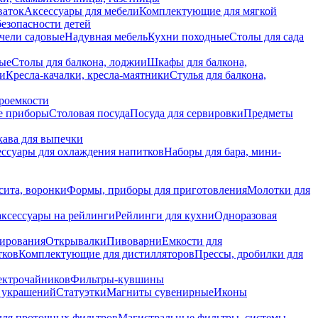
ваток
Аксессуары для мебели
Комплектующие для мягкой
безопасности детей
чели садовые
Надувная мебель
Кухни походные
Столы для сада
вые
Столы для балкона, лоджии
Шкафы для балкона,
ии
Кресла-качалки, кресла-маятники
Стулья для балкона,
роемкости
е приборы
Столовая посуда
Посуда для сервировки
Предметы
укава для выпечки
ссуары для охлаждения напитков
Наборы для бара, мини-
сита, воронки
Формы, приборы для приготовления
Молотки для
аксессуары на рейлинги
Рейлинги для кухни
Одноразовая
вирования
Открывалки
Пивоварни
Емкости для
тков
Комплектующие для дистилляторов
Прессы, дробилки для
лектрочайников
Фильтры-кувшины
я украшений
Статуэтки
Магниты сувенирные
Иконы
ля проточных фильтров
Магистральные фильтры, системы