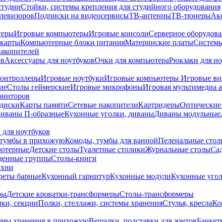
студии
Стойки, системы крепления для студийного оборудования
елевизоров
Подписки на видеосервисы
ТВ-антенны
ТВ-тюнеры
Ак
теры
Игровые компьютеры
Игровые консоли
Серверное оборудов
карты
Компьютерные блоки питания
Материнские платы
Системы
накопителей
ов
Аксессуары для ноутбуков
Очки для компьютера
Рюкзаки для но
контроллеры
Игровые ноутбуки
Игровые компьютеры
Игровые ви
ие
Столы геймерские
Игровые микрофоны
Игровая мультимедиа 
ониторов
диски
Карты памяти
Сетевые накопители
Картридеры
Оптические
иваны П-образные
Кухонные уголки, диваны
Диваны модульные
 для ноутбуков
тумбы в прихожую
Комоды, тумбы для ванной
Пеленальные стол
ьютерные
Детские столы
Туалетные столики
Журнальные столы
Са
денные группы
Столы-книги
ухни
уреты барные
Кухонный гарнитур
Кухонные модули
Кухонные угол
ры
Детские кроватки-трансформеры
Столы-трансформеры
ки, секции
Полки, стеллажи, системы хранения
Стулья, кресла
Ко
емы хранения в прихожую
Вешалки, подставки для зонтов
Банкет