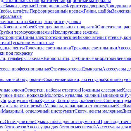
 для напольных покрытий
Реставрационные материалы
ые
Замки дверные
Петли дверные
Фурнитура дверная
Доводчики 
Скобы, штифты
Перфорированный крепеж
Гайки, шайбы
Заклепки
ерсальные
лочные плиты
Багеты, молдинги, уголки
на
Клеи для обоев
Клеи для напольных покрытий
Очистители, рас
Трубки термоусаживаемые
Изолирующие зажимы
лектрощита
Шины электротехнические
Выключатели путевые, ко
атели
Пускатели магнитные
одные ленты
Точечные светильники
Трековые светильники
Аксесс
и под покраску
ли, тельферы
Такелаж
Виброплиты, глубинные вибраторы
Бензор
сосы профессиональные
Стружкоотсосы
Домкраты
Аксессуары д
аяльное оборудование
Сварочные маски, аксессуары
Комплектующ
ечные ключи
Отвертки, наборы отверток
Ножницы слесарные
Кле
учные пилы, ножовки
Молотки, кувалды, киянки
Напильники
Ру
убцы, круглогубцы
Кусачки, болторезы, кабелерезы
Специнструм
ы для нарезки резьбы
Маркеры, карандаши строительные
Клейма
и
Малярный, отделочный инструмент
Скотч, ленты малярные
Дисп
иты
Огнетушители
Сумки, пояса для инструментов
Производствен
я бензорезов
Аксессуары для бетоносмесителей
Аксессуары для 