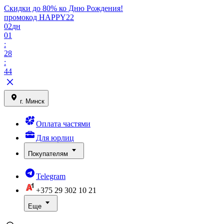
Скидки до 80% ко Дню Рождения!
промокод HAPPY22
02
дн
01
:
28
:
44
г. Минск
Оплата частями
Для юрлиц
Покупателям
Telegram
+375 29
302 10 21
Еще