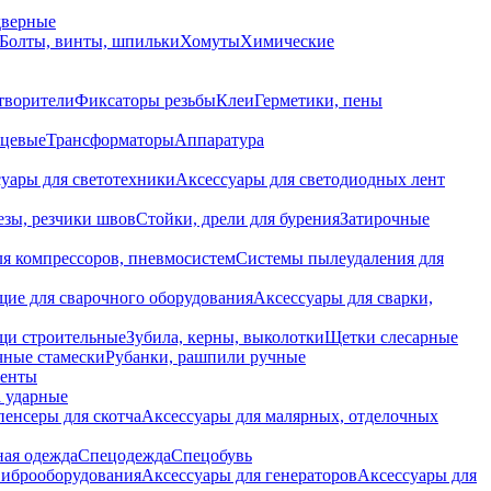
дверные
Болты, винты, шпильки
Хомуты
Химические
творители
Фиксаторы резьбы
Клеи
Герметики, пены
нцевые
Трансформаторы
Аппаратура
уары для светотехники
Аксессуары для светодиодных лент
езы, резчики швов
Стойки, дрели для бурения
Затирочные
ля компрессоров, пневмосистем
Системы пылеудаления для
ие для сварочного оборудования
Аксессуары для сварки,
щи строительные
Зубила, керны, выколотки
Щетки слесарные
чные стамески
Рубанки, рашпили ручные
енты
 ударные
енсеры для скотча
Аксессуары для малярных, отделочных
ная одежда
Спецодежда
Спецобувь
виброоборудования
Аксессуары для генераторов
Аксессуары для