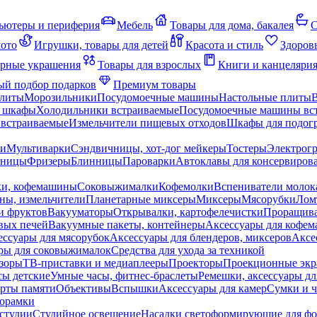
ьютеры и периферия
Мебель
Товары для дома, бакалея
С
мото
Игрушки, товары для детей
Красота и стиль
Здоров
рные украшения
Товары для взрослых
Книги и канцеляри
й подбор подарков
Премиум товары
плиты
Морозильники
Посудомоечные машины
Настольные плиты
 шкафы
Холодильники встраиваемые
Посудомоечные машины вс
встраиваемые
Измельчители пищевых отходов
Шкафы для подогр
чи
Мультиварки
Сэндвичницы, хот-дог мейкеры
Тостеры
Электрог
еницы
Фризеры
Блинницы
Пароварки
Автоклавы для консервиров
ки, кофемашины
Соковыжималки
Кофемолки
Вспениватели молок
ны, измельчители
Планетарные миксеры
Миксеры
Мясорубки
Лом
и фруктов
Вакууматоры
Открывалки, картофелечистки
Проращива
вых печей
Вакуумные пакеты, контейнеры
Аксессуары для кофе
ессуары для мясорубок
Аксессуары для блендеров, миксеров
Аксе
ры для соковыжималок
Средства для ухода за техникой
зоры
ТВ-приставки и медиаплееры
Проекторы
Проекционные эк
сы детские
Умные часы, фитнес-браслеты
Ремешки, аксессуары дл
рты памяти
Объективы
Вспышки
Аксессуары для камер
Сумки и ч
орамки
студии
Студийное освещение
Насадки светоформирующие для фо