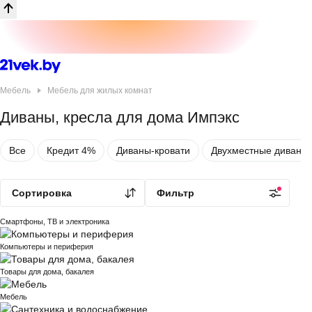
Мебель
Мебель для жилых комнат
Диваны, кресла для дома Импэкс
Каталог товаров
Все
Кредит 4%
Диваны-кровати
Двухместные диваны-
Товары на каждый день
Все акции
Сортировка
Фильтр
Бытовая техника
Смартфоны, ТВ и электроника
Компьютеры и периферия
Товары для дома, бакалея
Мебель