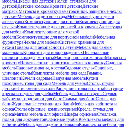
мебель
Шкафы для детской
Полки, стеллажи для
детской
Детские комоды
Кровати детские
Детские
матрасы
Матрасы в кроватку
Наматрасники, защитные чехлы
детские
Мебель для детского сада
Мебельная фурнитура и
аксессуары
Комплектующие для столов
Комплектующие для
стульев
Комплектующие для кроватей и кроваток
Аксессуары
для мебели
Комплектующие для мягкой
мебели
Комплектующие для корпусной мебели
Мебельная
фурнитура
Чехлы для мебели
Системы хранения для
кухни
Товары для безопасности детей
Мебель для самых
маленьких
Кроватки для новорожденных
Пеленальные
столики, комоды, матрасы
Манежи, кровати-манежи
Матрасы в
кроватку
Наматрасники, защитные чехлы в кроватку
Садовая
мебель
Садовые диваны, кресла
Садовые стулья
Садовые,
уличные столы
Комплекты мебели для сада
Гамаки,
шезлонги
Качели садовые
Надувная мебель
Кухни
походные
Столы для сада
Мебель для учебы
Столы, стулья
детские
Письменные столы
Растущие столы и парты
Растущие
кресла и стулья для учебы
Мебель для бани и сауны
Стулья,
табуретки, подставки для бани
Скамьи для бани
Столы для
бани
Журнальные столики для бани
Мебель для кабинета и
офиса
Столы офисные, компьютерные
Кресла, стулья для
офиса
Мягкая мебель для офиса
Шкафы офисные
Стеллажи,
полки для документов
Офисные тумбы
Комплекты мебели для
кабинета
Мебель для лоджии и балкона
Комплекты мебели для