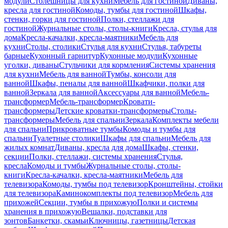
модули
Столешницы для кухни
Мебель для гостиной
Диваны,
кресла для гостиной
Комоды, тумбы для гостиной
Шкафы,
стенки, горки для гостиной
Полки, стеллажи для
гостиной
Журнальные столы, столы-книги
Кресла, стулья для
дома
Кресла-качалки, кресла-маятники
Мебель для
кухни
Столы, столики
Стулья для кухни
Стулья, табуреты
барные
Кухонный гарнитур
Кухонные модули
Кухонные
уголки, диваны
Стульчики для кормления
Системы хранения
для кухни
Мебель для ванной
Тумбы, консоли для
ванной
Шкафы, пеналы для ванной
Шкафчики, полки для
ванной
Зеркала для ванной
Аксессуары для ванной
Мебель-
трансформер
Мебель-трансформер
Кровати-
трансформеры
Детские кроватки-трансформеры
Столы-
трансформеры
Мебель для спальни
Зеркала
Комплекты мебели
для спальни
Прикроватные тумбы
Комоды и тумбы для
спальни
Туалетные столики
Шкафы для спальни
Мебель для
жилых комнат
Диваны, кресла для дома
Шкафы, стенки,
секции
Полки, стеллажи, системы хранения
Стулья,
кресла
Комоды и тумбы
Журнальные столы, столы-
книги
Кресла-качалки, кресла-маятники
Мебель для
телевизора
Комоды, тумбы под телевизор
Кронштейны, стойки
для телевизора
Каминокомплекты под телевизор
Мебель для
прихожей
Секции, тумбы в прихожую
Полки и системы
хранения в прихожую
Вешалки, подставки для
зонтов
Банкетки, скамьи
Ключницы, газетницы
Детская