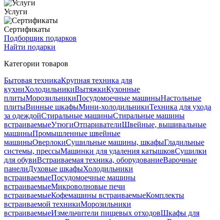
Услуги
Сертификаты
Подборщик подарков
Найти подарки
Категории товаров
Бытовая техника
Крупная техника для
кухни
Холодильники
Вытяжки
Кухонные
плиты
Морозильники
Посудомоечные машины
Настольные
плиты
Винные шкафы
Мини-холодильники
Техника для ухода
за одеждой
Стиральные машины
Стиральные машины
встраиваемые
Утюги
Отпариватели
Швейные, вышивальные
машины
Промышленные швейные
машины
Оверлоки
Сушильные машины, шкафы
Гладильные
системы, прессы
Машинки для удаления катышков
Сушилки
для обуви
Встраиваемая техника, оборудование
Варочные
панели
Духовые шкафы
Холодильники
встраиваемые
Посудомоечные машины
встраиваемые
Микроволновые печи
встраиваемые
Кофемашины встраиваемые
Комплекты
встраиваемой техники
Морозильники
встраиваемые
Измельчители пищевых отходов
Шкафы для