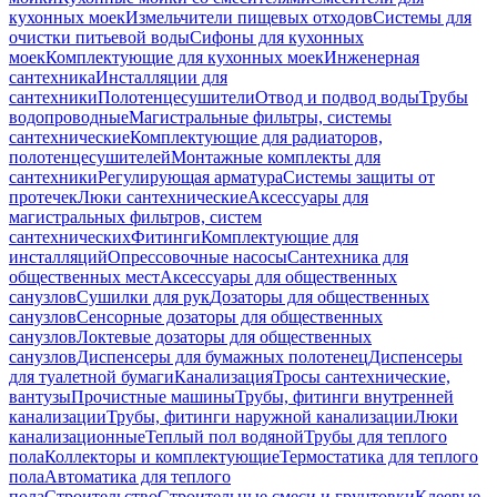
кухонных моек
Измельчители пищевых отходов
Системы для
очистки питьевой воды
Сифоны для кухонных
моек
Комплектующие для кухонных моек
Инженерная
сантехника
Инсталляции для
сантехники
Полотенцесушители
Отвод и подвод воды
Трубы
водопроводные
Магистральные фильтры, системы
сантехнические
Комплектующие для радиаторов,
полотенцесушителей
Монтажные комплекты для
сантехники
Регулирующая арматура
Системы защиты от
протечек
Люки сантехнические
Аксессуары для
магистральных фильтров, систем
сантехнических
Фитинги
Комплектующие для
инсталляций
Опрессовочные насосы
Сантехника для
общественных мест
Аксессуары для общественных
санузлов
Сушилки для рук
Дозаторы для общественных
санузлов
Сенсорные дозаторы для общественных
санузлов
Локтевые дозаторы для общественных
санузлов
Диспенсеры для бумажных полотенец
Диспенсеры
для туалетной бумаги
Канализация
Тросы сантехнические,
вантузы
Прочистные машины
Трубы, фитинги внутренней
канализации
Трубы, фитинги наружной канализации
Люки
канализационные
Теплый пол водяной
Трубы для теплого
пола
Коллекторы и комплектующие
Термостатика для теплого
пола
Автоматика для теплого
пола
Строительство
Строительные смеси и грунтовки
Клеевые