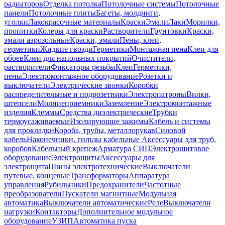
радиаторов
Отделка потолка
Потолочные системы
Потолочные
панели
Потолочные плиты
Багеты, молдинги,
уголки
Лакокрасочные материалы
Краски
Эмали
Лаки
Морилки,
пропитки
Колеры для краски
Растворители
Грунтовки
Краски,
эмали аэрозольные
Краски, эмали
Пены, клеи,
герметики
Жидкие гвозди
Герметики
Монтажная пена
Клеи для
обоев
Клеи для напольных покрытий
Очистители,
растворители
Фиксаторы резьбы
Клеи
Герметики,
пены
Электромонтажное оборудование
Розетки и
выключатели
Электрические звонки
Коробки
распределительные и подрозетники
Электропатроны
Вилки,
штепсели
Молниеприемники
Заземление
Электромонтажные
изделия
Клеммы
Средства диэлектрические
Трубки
термоусаживаемые
Изолирующие зажимы
Кабель и системы
для прокладки
Короба, трубы, металлорукав
Силовой
кабель
Наконечники, гильзы кабельные
Аксессуары для труб,
коробов
Кабельный крепеж
Арматура СИП
Электрощитовое
оборудование
Электрощиты
Аксессуары для
электрощита
Шины электротехнические
Выключатели
путевые, концевые
Трансформаторы
Аппаратура
управления
Рубильники
Предохранители
Частотные
преобразователи
Пускатели магнитные
Модульная
автоматика
Выключатели автоматические
Реле
Выключатели
нагрузки
Контакторы
Дополнительное модульное
оборудование
УЗИП
Автоматика пуска