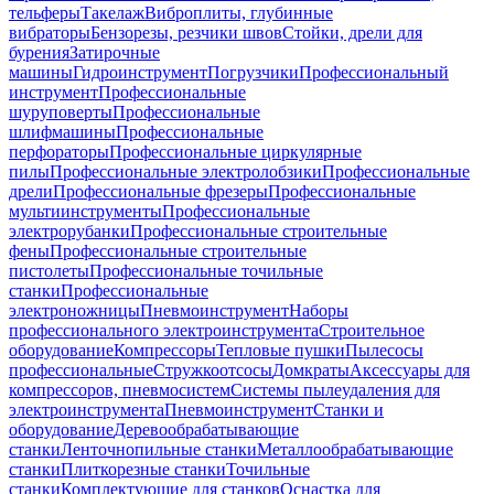
тельферы
Такелаж
Виброплиты, глубинные
вибраторы
Бензорезы, резчики швов
Стойки, дрели для
бурения
Затирочные
машины
Гидроинструмент
Погрузчики
Профессиональный
инструмент
Профессиональные
шуруповерты
Профессиональные
шлифмашины
Профессиональные
перфораторы
Профессиональные циркулярные
пилы
Профессиональные электролобзики
Профессиональные
дрели
Профессиональные фрезеры
Профессиональные
мультиинструменты
Профессиональные
электрорубанки
Профессиональные строительные
фены
Профессиональные строительные
пистолеты
Профессиональные точильные
станки
Профессиональные
электроножницы
Пневмоинструмент
Наборы
профессионального электроинструмента
Строительное
оборудование
Компрессоры
Тепловые пушки
Пылесосы
профессиональные
Стружкоотсосы
Домкраты
Аксессуары для
компрессоров, пневмосистем
Системы пылеудаления для
электроинструмента
Пневмоинструмент
Станки и
оборудование
Деревообрабатывающие
станки
Ленточнопильные станки
Металлообрабатывающие
станки
Плиткорезные станки
Точильные
станки
Комплектующие для станков
Оснастка для