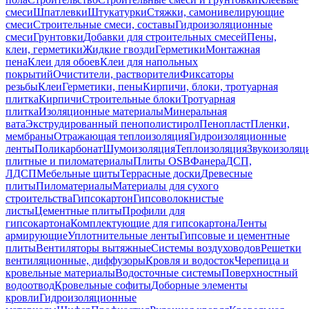
смеси
Шпатлевки
Штукатурки
Стяжки, самонивелирующие
смеси
Строительные смеси, составы
Гидроизоляционные
смеси
Грунтовки
Добавки для строительных смесей
Пены,
клеи, герметики
Жидкие гвозди
Герметики
Монтажная
пена
Клеи для обоев
Клеи для напольных
покрытий
Очистители, растворители
Фиксаторы
резьбы
Клеи
Герметики, пены
Кирпичи, блоки, тротуарная
плитка
Кирпичи
Строительные блоки
Тротуарная
плитка
Изоляционные материалы
Минеральная
вата
Экструдированный пенополистирол
Пенопласт
Пленки,
мембраны
Отражающая теплоизоляция
Гидроизоляционные
ленты
Поликарбонат
Шумоизоляция
Теплоизоляция
Звукоизоляц
плитные и пиломатериалы
Плиты OSB
Фанера
ДСП,
ЛДСП
Мебельные щиты
Террасные доски
Древесные
плиты
Пиломатериалы
Материалы для сухого
строительства
Гипсокартон
Гипсоволокнистые
листы
Цементные плиты
Профили для
гипсокартона
Комплектующие для гипсокартона
Ленты
армирующие
Уплотнительные ленты
Гипсовые и цементные
плиты
Вентиляторы вытяжные
Системы воздуховодов
Решетки
вентиляционные, диффузоры
Кровля и водосток
Черепица и
кровельные материалы
Водосточные системы
Поверхностный
водоотвод
Кровельные софиты
Доборные элементы
кровли
Гидроизоляционные