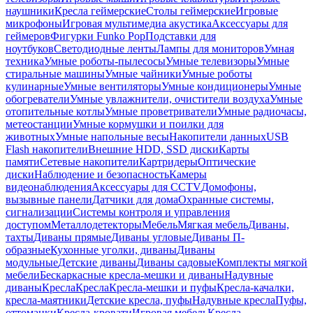
наушники
Кресла геймерские
Столы геймерские
Игровые
микрофоны
Игровая мультимедиа акустика
Аксессуары для
геймеров
Фигурки Funko Pop
Подставки для
ноутбуков
Светодиодные ленты
Лампы для мониторов
Умная
техника
Умные роботы-пылесосы
Умные телевизоры
Умные
стиральные машины
Умные чайники
Умные роботы
кулинарные
Умные вентиляторы
Умные кондиционеры
Умные
обогреватели
Умные увлажнители, очистители воздуха
Умные
отопительные котлы
Умные проветриватели
Умные радиочасы,
метеостанции
Умные кормушки и поилки для
животных
Умные напольные весы
Накопители данных
USB
Flash накопители
Внешние HDD, SSD диски
Карты
памяти
Сетевые накопители
Картридеры
Оптические
диски
Наблюдение и безопасность
Камеры
видеонаблюдения
Аксессуары для CCTV
Домофоны,
вызывные панели
Датчики для дома
Охранные системы,
сигнализации
Системы контроля и управления
доступом
Металлодетекторы
Мебель
Мягкая мебель
Диваны,
тахты
Диваны прямые
Диваны угловые
Диваны П-
образные
Кухонные уголки, диваны
Диваны
модульные
Детские диваны
Диваны садовые
Комплекты мягкой
мебели
Бескаркасные кресла-мешки и диваны
Надувные
диваны
Кресла
Кресла
Кресла-мешки и пуфы
Кресла-качалки,
кресла-маятники
Детские кресла, пуфы
Надувные кресла
Пуфы,
оттоманки
Кресла-кровати
Игровая мебель
Кресла