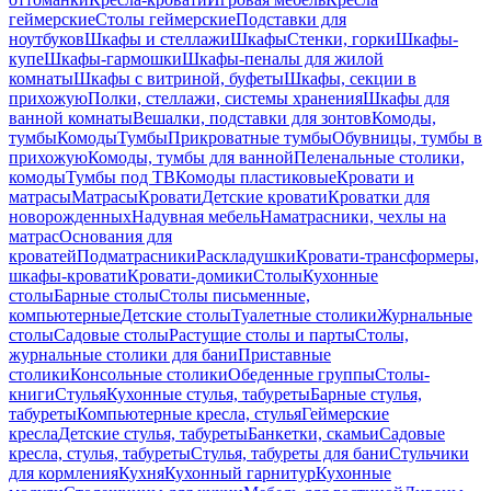
геймерские
Столы геймерские
Подставки для
ноутбуков
Шкафы и стеллажи
Шкафы
Стенки, горки
Шкафы-
купе
Шкафы-гармошки
Шкафы-пеналы для жилой
комнаты
Шкафы с витриной, буфеты
Шкафы, секции в
прихожую
Полки, стеллажи, системы хранения
Шкафы для
ванной комнаты
Вешалки, подставки для зонтов
Комоды,
тумбы
Комоды
Тумбы
Прикроватные тумбы
Обувницы, тумбы в
прихожую
Комоды, тумбы для ванной
Пеленальные столики,
комоды
Тумбы под ТВ
Комоды пластиковые
Кровати и
матрасы
Матрасы
Кровати
Детские кровати
Кроватки для
новорожденных
Надувная мебель
Наматрасники, чехлы на
матрас
Основания для
кроватей
Подматрасники
Раскладушки
Кровати-трансформеры,
шкафы-кровати
Кровати-домики
Столы
Кухонные
столы
Барные столы
Столы письменные,
компьютерные
Детские столы
Туалетные столики
Журнальные
столы
Садовые столы
Растущие столы и парты
Столы,
журнальные столики для бани
Приставные
столики
Консольные столики
Обеденные группы
Столы-
книги
Стулья
Кухонные стулья, табуреты
Барные стулья,
табуреты
Компьютерные кресла, стулья
Геймерские
кресла
Детские стулья, табуреты
Банкетки, скамьи
Садовые
кресла, стулья, табуреты
Стулья, табуреты для бани
Стульчики
для кормления
Кухня
Кухонный гарнитур
Кухонные