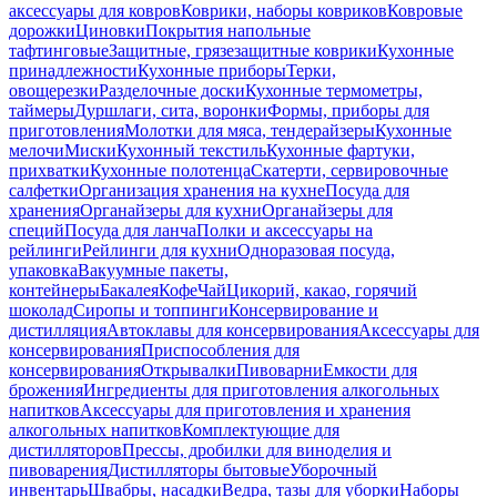
аксессуары для ковров
Коврики, наборы ковриков
Ковровые
дорожки
Циновки
Покрытия напольные
тафтинговые
Защитные, грязезащитные коврики
Кухонные
принадлежности
Кухонные приборы
Терки,
овощерезки
Разделочные доски
Кухонные термометры,
таймеры
Дуршлаги, сита, воронки
Формы, приборы для
приготовления
Молотки для мяса, тендерайзеры
Кухонные
мелочи
Миски
Кухонный текстиль
Кухонные фартуки,
прихватки
Кухонные полотенца
Скатерти, сервировочные
салфетки
Организация хранения на кухне
Посуда для
хранения
Органайзеры для кухни
Органайзеры для
специй
Посуда для ланча
Полки и аксессуары на
рейлинги
Рейлинги для кухни
Одноразовая посуда,
упаковка
Вакуумные пакеты,
контейнеры
Бакалея
Кофе
Чай
Цикорий, какао, горячий
шоколад
Сиропы и топпинги
Консервирование и
дистилляция
Автоклавы для консервирования
Аксессуары для
консервирования
Приспособления для
консервирования
Открывалки
Пивоварни
Емкости для
брожения
Ингредиенты для приготовления алкогольных
напитков
Аксессуары для приготовления и хранения
алкогольных напитков
Комплектующие для
дистилляторов
Прессы, дробилки для виноделия и
пивоварения
Дистилляторы бытовые
Уборочный
инвентарь
Швабры, насадки
Ведра, тазы для уборки
Наборы