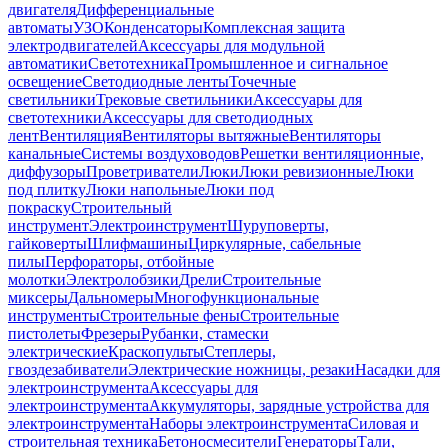
двигателя
Дифференциальные
автоматы
УЗО
Конденсаторы
Комплексная защита
электродвигателей
Аксессуары для модульной
автоматики
Светотехника
Промышленное и сигнальное
освещение
Светодиодные ленты
Точечные
светильники
Трековые светильники
Аксессуары для
светотехники
Аксессуары для светодиодных
лент
Вентиляция
Вентиляторы вытяжные
Вентиляторы
канальные
Системы воздуховодов
Решетки вентиляционные,
диффузоры
Проветриватели
Люки
Люки ревизионные
Люки
под плитку
Люки напольные
Люки под
покраску
Строительный
инструмент
Электроинструмент
Шуруповерты,
гайковерты
Шлифмашины
Циркулярные, сабельные
пилы
Перфораторы, отбойные
молотки
Электролобзики
Дрели
Строительные
миксеры
Дальномеры
Многофункциональные
инструменты
Строительные фены
Строительные
пистолеты
Фрезеры
Рубанки, стамески
электрические
Краскопульты
Степлеры,
гвоздезабиватели
Электрические ножницы, резаки
Насадки для
электроинструмента
Аксессуары для
электроинструмента
Аккумуляторы, зарядные устройства для
электроинструмента
Наборы электроинструмента
Силовая и
строительная техника
Бетоносмесители
Генераторы
Тали,