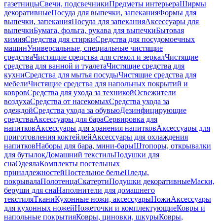
газетницы
Свечи, подсвечники
Предметы интерьера
Ширмы
декоративные
Посуда для выпечки, запекания
Формы для
выпечки, запекания
Посуда для запекания
Аксессуары для
выпечки
Бумага, фольга, рукава для выпечки
Бытовая
химия
Средства для стирки
Средства для посудомоечных
машин
Универсальные, специальные чистящие
средства
Чистящие средства для стекол и зеркал
Чистящие
средства для ванной и туалета
Чистящие средства для
кухни
Средства для мытья посуды
Чистящие средства для
мебели
Чистящие средства для напольных покрытий и
ковров
Средства для ухода за техникой
Освежители
воздуха
Средства от насекомых
Средства ухода за
одеждой
Средства ухода за обувью
Дезинфицирующие
средства
Аксессуары для бара
Сервировка для
напитков
Аксессуары для хранения напитков
Аксессуары для
приготовления коктейлей
Аксессуары для охлаждения
напитков
Наборы для бара, мини-бары
Штопоры, открывалки
для бутылок
Домашний текстиль
Подушки для
сна
Одеяла
Комплекты постельных
принадлежностей
Постельное белье
Пледы,
покрывала
Полотенца
Скатерти
Подушки декоративные
Маски,
беруши для сна
Наполнители для домашнего
текстиля
Ткани
Кухонные ножи, аксессуары
Ножи
Аксессуары
для кухонных ножей
Ножеточки и комплектующие
Ковры и
напольные покрытия
Ковры, циновки, шкуры
Ковры,