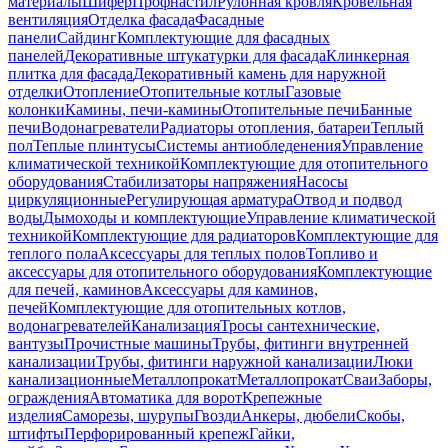
материалы
Шифер
Профнастил
Рулонная кровля
Кровельная
вентиляция
Отделка фасада
Фасадные
панели
Сайдинг
Комплектующие для фасадных
панелей
Декоративные штукатурки для фасада
Клинкерная
плитка для фасада
Декоративный камень для наружной
отделки
Отопление
Отопительные котлы
Газовые
колонки
Камины, печи-камины
Отопительные печи
Банные
печи
Водонагреватели
Радиаторы отопления, батареи
Теплый
пол
Теплые плинтусы
Системы антиобледенения
Управление
климатической техникой
Комплектующие для отопительного
оборудования
Стабилизаторы напряжения
Насосы
циркуляционные
Регулирующая арматура
Отвод и подвод
воды
Дымоходы и комплектующие
Управление климатической
техникой
Комплектующие для радиаторов
Комплектующие для
теплого пола
Аксессуары для теплых полов
Топливо и
аксессуары для отопительного оборудования
Комплектующие
для печей, каминов
Аксессуары для каминов,
печей
Комплектующие для отопительных котлов,
водонагревателей
Канализация
Тросы сантехнические,
вантузы
Прочистные машины
Трубы, фитинги внутренней
канализации
Трубы, фитинги наружной канализации
Люки
канализационные
Металлопрокат
Металлопрокат
Сваи
Заборы,
ограждения
Автоматика для ворот
Крепежные
изделия
Саморезы, шурупы
Гвозди
Анкеры, дюбели
Скобы,
штифты
Перфорированный крепеж
Гайки,