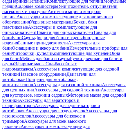
сада
Парники
Теплицы
Комплектующие для теплиц
Модульные
грядки
Садовые компостеры
Уничтожители, отпугиватели
насекомых и грызунов
Автоматизация и контроль
полива
Аксессуары и комплектующие для поливочного
оборудования
Укрывные материалы
Бочки, баки
пластиковые
Аксессуары и комплектующие для
опрыскивателей
Шланги для опрыскивателей
Товары для
бани
Бани
Сауны
Двери для бани и сауны
Бондарные
изделия
Банные принадлежности
Аксессуары для
бани
Оснащение и декор для бани
Измерительные приборы для
бани
Фитобочки, купели
Комплектующие для купелей
Окна
для бани
Мебель для бани и сауны
Ручки дверные для бани и
сауны
Эфирные масла
Спа-бассейны с
гидромассажем
Аксессуары и комплектующие для садовой
техники
Навесное оборудование
Двигатели для
мотоблоков
Прицепы для мотоблоков,
минитракторов
Аксессуары для газонной техники
Аксессуары
для цепных пил
Аксессуары для садовой техники
Аксессуары
для кусторезов, ножниц садовых
Моторные масла для садовой
техники
Аксессуары для аэратоторов и
скарификаторов
Аксессуары для культиваторов и
мотоблоков
Аксессуары для воздуходувок
Аксессуары для
газонокосилок
Аксессуары для бензокос и
триммеров
Аксессуары для моек высокого
давления
Аксессуары и комплектующие для