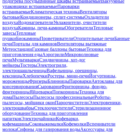
подогрева посуды
Винные шкафы встраиваемые
Вакуумные
упаковщики встраиваемые
Пароварки
встраиваемые
Климатическая техника
Вентиляторы
бытовые
Кондиционеры, сплит-системы
Охладители
воздуха
Водонагреватели
Увлажнители, очистители
воздуха
Камины, печи-камины
Обогреватели
Тепловые
завесы
Тепловые
пушки
Биокамины
Проветриватели
Отопительные печи
Банные
печи
Порталы для каминов
Вентиляторы вытяжные
Метеостанции
Газовые баллоны бытовые
Техника для
приготовления еды
Аэрогрили
Микроволновые
печи
Мультиварки
Сэндвичницы, хот-дог
мейкеры
Тостеры
Электрогрили,
электрошашлычницы
Вафельницы, орешницы,
кексницы
Хлебопечки
Ростеры, мини-печи
Йогуртницы,
мороженицы
Фризеры
Блинницы
Пароварки
Автоклавы для
консервирования
Сыроварни
Фритюрницы, фондю-
фритюрницы
Яйцеварки
Попкорницы
Техника для
дома
Пылесосы
Пылесосы профессиональные
Роботы-
пылесосы, мойщики окон
Пароочистители
Электровеники,
электрошвабры
Стеклоочистители
Стерилизационное
оборудование
Техника для приготовления
напитков
Электрочайники
Кофеварки,
кофемашины
Соковыжималки
Кофемолки
Вспениватели
молока
Сифоны для газирования воды
Аксессуары для