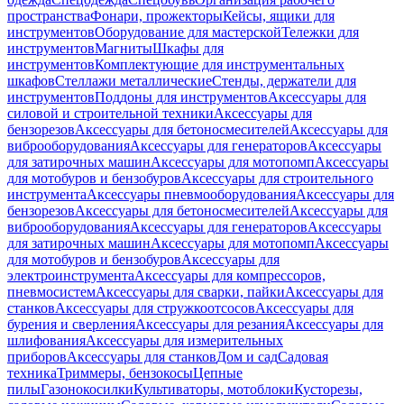
пространства
Фонари, прожекторы
Кейсы, ящики для
инструментов
Оборудование для мастерской
Тележки для
инструментов
Магниты
Шкафы для
инструментов
Комплектующие для инструментальных
шкафов
Стеллажи металлические
Стенды, держатели для
инструментов
Поддоны для инструментов
Аксессуары для
силовой и строительной техники
Аксессуары для
бензорезов
Аксессуары для бетоносмесителей
Аксессуары для
виброоборудования
Аксессуары для генераторов
Аксессуары
для затирочных машин
Аксессуары для мотопомп
Аксессуары
для мотобуров и бензобуров
Аксессуары для строительного
инструмента
Аксессуары пневмооборудования
Аксессуары для
бензорезов
Аксессуары для бетоносмесителей
Аксессуары для
виброоборудования
Аксессуары для генераторов
Аксессуары
для затирочных машин
Аксессуары для мотопомп
Аксессуары
для мотобуров и бензобуров
Аксессуары для
электроинструмента
Аксессуары для компрессоров,
пневмосистем
Аксессуары для сварки, пайки
Аксессуары для
станков
Аксессуары для стружкоотсосов
Аксессуары для
бурения и сверления
Аксессуары для резания
Аксессуары для
шлифования
Аксессуары для измерительных
приборов
Аксессуары для станков
Дом и сад
Садовая
техника
Триммеры, бензокосы
Цепные
пилы
Газонокосилки
Культиваторы, мотоблоки
Кусторезы,