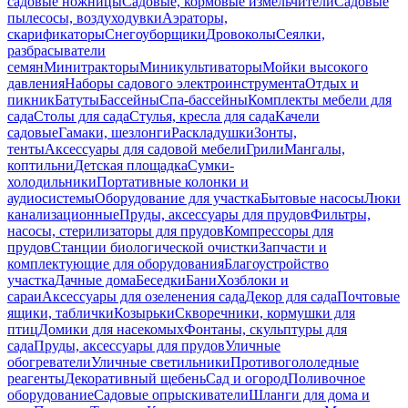
садовые ножницы
Садовые, кормовые измельчители
Садовые
пылесосы, воздуходувки
Аэраторы,
скарификаторы
Снегоуборщики
Дровоколы
Сеялки,
разбрасыватели
семян
Минитракторы
Миникультиваторы
Мойки высокого
давления
Наборы садового электроинструмента
Отдых и
пикник
Батуты
Бассейны
Спа-бассейны
Комплекты мебели для
сада
Столы для сада
Стулья, кресла для сада
Качели
садовые
Гамаки, шезлонги
Раскладушки
Зонты,
тенты
Аксессуары для садовой мебели
Грили
Мангалы,
коптильни
Детская площадка
Сумки-
холодильники
Портативные колонки и
аудиосистемы
Оборудование для участка
Бытовые насосы
Люки
канализационные
Пруды, аксессуары для прудов
Фильтры,
насосы, стерилизаторы для прудов
Компрессоры для
прудов
Станции биологической очистки
Запчасти и
комплектующие для оборудования
Благоустройство
участка
Дачные дома
Беседки
Бани
Хозблоки и
сараи
Аксессуары для озеленения сада
Декор для сада
Почтовые
ящики, таблички
Козырьки
Скворечники, кормушки для
птиц
Домики для насекомых
Фонтаны, скульптуры для
сада
Пруды, аксессуары для прудов
Уличные
обогреватели
Уличные светильники
Противогололедные
реагенты
Декоративный щебень
Сад и огород
Поливочное
оборудование
Садовые опрыскиватели
Шланги для дома и