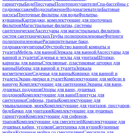
гарнитуры
Биде
Писсуары
Полотенцесушители
Спа-бассейны с
гидромассажем
Водоснабжение
Водонагреватели
Бытовые
насосы
Проточные фильтры для воды
Фильтры-
кувшины
Картриджи, комплектующие для проточных
фильтров
Магистральные фильтры, системы
сантехнические
Аксессуары для магистральных фильтров,
систем сантехнических
Трубы полипропиленовые
Фитинги
полипропиленовые
Расширительные баки,
гидроаккумуляторы
Обустройство ванной комнаты и
туалета
Мебель для ванной
Зеркала для ванной
Аксессуары для
ванной и туалета
Сиденья и чехлы для унитаза
Шторки,
карнизы для ванны
Стеклянные, пластиковые шторки для
ванны
Наборы для ванной и туалета
Зеркала
косметические
Сиденья для ванны
Коврики для ванной и
туалета
Экран-дверки в туалет
Комплектующие для мебели в
ванную
Комплектующие для сантехники
Экраны для ванн,
душевых поддонов
Опоры для ванн, душевых
поддонов
Комплектующие для ванн
Плинтусы для
сантехники
Сифоны, трапы
Комплектующие для
умывальников, моек
Комплектующие для унитазов, писсуаров,
биде
Бачки для унитазов
Комплектующие для душевых
гарнитуров
Комплектующие для сифонов,
трапов
Комплектующие для смесителей
Комплектующие для
душевых кабин, уголков
Сантехника для кухни
Кухонные
мойки
Кухонные мойки со смесителями
Смесители для