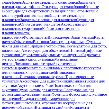
смартфонов
Защитные стекла для смартфонов
Защитные
пленки для смартфонов
Стилусы для смартфонов
Игровые
аксессуары для смартфонов
Чехлы для планшетов
Чехлы с
клавиатурой для планшетов
Защитные стекла для
планшетов
Защитные пленки для планшетов
Сумки для
планшетов
Стилусы для планшетов
Аксессуары для
планшетов, смартфонов
Кабели для телефонов,
планшетов
Фото,
видеосъемка
Фотоаппараты
Видеокамеры
Экшн-камеры
Карты
памяти
Объективы
Вспышки
Аксессуары для камер
Сумки и
чехлы для камер
Зарядные устройства, аккумуляторы для фото,
видеокамер
Аксессуары для объективов
Штативы
Цифровые
фоторамки
Аудиотехника
Мультимедиа акустика
Радиочасы,
метеостанции
Радиоприемники
Музыкальные
центры
Домашние кинотеатры
Акустические
системы
Проигрыватели виниловых пластинок
Аксессуары
для виниловых проигрывателей
Виниловые
пластинки
Инсталляционная акустика
Трансляционные
усилители
Аксессуары для аудиотехники
Комплектующие для
акустики
Акустические кабели
Подставки, стойки для
акустики
Сумки, чехлы для акустики
Оборудование для
фотостудии
Кольцевые лампы
Фоны для фотостудии
Студийное
освещение
Насадки светоформирующие для
фотостудии
Фотозонты, отражатели
Оборудование для
предметной съемки
Вспышки студийные
Комплекты