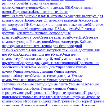
репликаторы
Интерактивные панели,
доски
Комплектующие
Жесткие диски, SSD
Оперативная
память
Видеокарты
Компьютерные блоки
питания
Материнские платы
Системы охлаждения
Корпуса для
компьютеров
Процессоры
Оптические приводы
Аксессуары
для корпусов ПК
Боксы, док-станции для накопителей
Сетевое
оборудование
Маршрутизаторы, DSL-модемы
Wi-Fi точки
доступа, усилители сигнала
Беспроводные
адаптеры
Коммутаторы
Сетевые адаптеры
Powerline
Сетевые
комплектующие
IP-телефония
Медиаконвертеры
Кабели,
переходники сетевые
Антенны для беспроводной
связи
Аксессуары для компьютерной техники
Подставки для
ноутбуков
Аксессуары для ноутбуков
Очки для
компьютера
Рюкзаки для ноутбуков
Сумки, чехлы для
ноутбуков
Средства для ухода за электроникой
Программное
обеспечение
Система Умный дом
Управление умным
домом
Умные колонки, станции
Умные камеры
видеонаблюдения
Умные датчики для дома
Умные
лампы
Умные выключатели
Умные розетки
Умные
светильники
Умные светодиодные ленты
Умные реле
Умные
замки
Умные домофоны
Умные карнизы
Умные
терморегуляторы
Игровая зона
Игровые приставки
Игры для
приставок
Игровые контроллеры
Игровые ноутбуки
Игровые
компьютеры
Игровые видеокарты
Игровые мониторы
Игровые
телевизоры
Игровые мыши
Игровые клавиатуры
Игровые