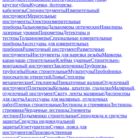
круглогубцы
Кусачки, болторезы,
кабелерезы
Специнструменты
Измерительный
инструмент
Мерительные
инструменты
Электроизмерительные
приборы
Дальномеры
Дальномеры оптические
Нивелиры,
лазерные уровни
Пирометры
Детекторы и
тестеры
Толщиномеры
Специальные измерительные
приборы
Аксессуары для измерительных
приборов
Разметочный инструмент
Разметочные
инструменты
Инструменты для нарезки резьбы
Маркеры,
карандаши строительные
Клейма ударные
Строительно-
монтажный инструмент
Заклепочники
Труборезы,
трубогибы
Ножи строительные
Мультитулы
Пробойники,
просекатели отверстий
Ломы
Степлеры
механические
Стеклорезы
Прикаточные валики
Отделочный
инструмент
Плиткорезы
Кельмы, шпатели, гладилки
Малярный,
отделочный инструмент
Скотч, ленты малярные
Диспенсеры
для скотча
Аксессуары для малярных, отделочных
работ
Пленки строительные
Лестницы и стремянки
Лестницы,
стремянки
Чердачные лестницы
Элементы
лестниц
Подъемники строительные
Спецодежда и средства
защиты
Средства индивидуальной
защиты
Огнетушители
Сумки, пояса для
инструментов
Производственная
одежда
Спецодежда
Спецобувь
Организация рабочего