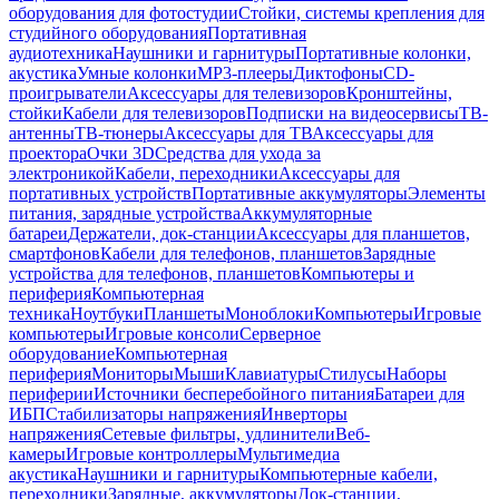
оборудования для фотостудии
Стойки, системы крепления для
студийного оборудования
Портативная
аудиотехника
Наушники и гарнитуры
Портативные колонки,
акустика
Умные колонки
MP3-плееры
Диктофоны
CD-
проигрыватели
Аксессуары для телевизоров
Кронштейны,
стойки
Кабели для телевизоров
Подписки на видеосервисы
ТВ-
антенны
ТВ-тюнеры
Аксессуары для ТВ
Аксессуары для
проектора
Очки 3D
Средства для ухода за
электроникой
Кабели, переходники
Аксессуары для
портативных устройств
Портативные аккумуляторы
Элементы
питания, зарядные устройства
Аккумуляторные
батареи
Держатели, док-станции
Аксессуары для планшетов,
смартфонов
Кабели для телефонов, планшетов
Зарядные
устройства для телефонов, планшетов
Компьютеры и
периферия
Компьютерная
техника
Ноутбуки
Планшеты
Моноблоки
Компьютеры
Игровые
компьютеры
Игровые консоли
Серверное
оборудование
Компьютерная
периферия
Мониторы
Мыши
Клавиатуры
Стилусы
Наборы
периферии
Источники бесперебойного питания
Батареи для
ИБП
Стабилизаторы напряжения
Инверторы
напряжения
Сетевые фильтры, удлинители
Веб-
камеры
Игровые контроллеры
Мультимедиа
акустика
Наушники и гарнитуры
Компьютерные кабели,
переходники
Зарядные, аккумуляторы
Док-станции,