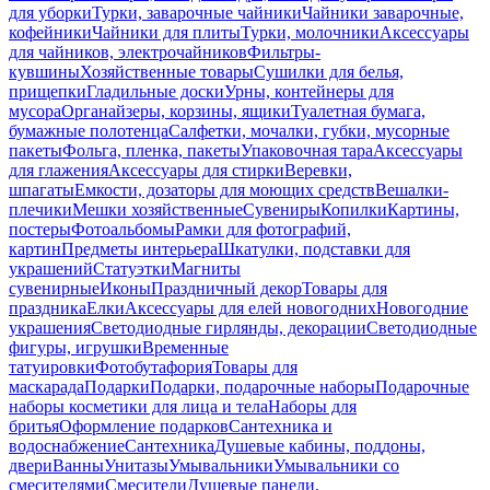
для уборки
Турки, заварочные чайники
Чайники заварочные,
кофейники
Чайники для плиты
Турки, молочники
Аксессуары
для чайников, электрочайников
Фильтры-
кувшины
Хозяйственные товары
Сушилки для белья,
прищепки
Гладильные доски
Урны, контейнеры для
мусора
Органайзеры, корзины, ящики
Туалетная бумага,
бумажные полотенца
Салфетки, мочалки, губки, мусорные
пакеты
Фольга, пленка, пакеты
Упаковочная тара
Аксессуары
для глажения
Аксессуары для стирки
Веревки,
шпагаты
Емкости, дозаторы для моющих средств
Вешалки-
плечики
Мешки хозяйственные
Сувениры
Копилки
Картины,
постеры
Фотоальбомы
Рамки для фотографий,
картин
Предметы интерьера
Шкатулки, подставки для
украшений
Статуэтки
Магниты
сувенирные
Иконы
Праздничный декор
Товары для
праздника
Елки
Аксессуары для елей новогодних
Новогодние
украшения
Светодиодные гирлянды, декорации
Светодиодные
фигуры, игрушки
Временные
татуировки
Фотобутафория
Товары для
маскарада
Подарки
Подарки, подарочные наборы
Подарочные
наборы косметики для лица и тела
Наборы для
бритья
Оформление подарков
Сантехника и
водоснабжение
Сантехника
Душевые кабины, поддоны,
двери
Ванны
Унитазы
Умывальники
Умывальники со
смесителями
Смесители
Душевые панели,