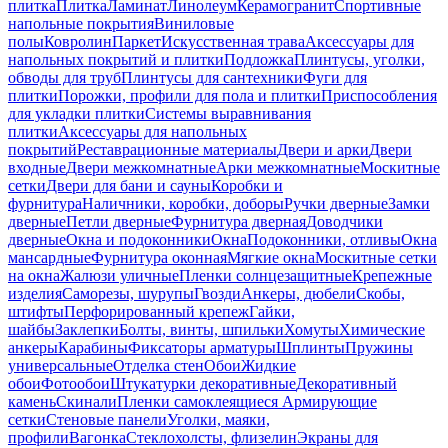
плитка
Плитка
Ламинат
Линолеум
Керамогранит
Спортивные
напольные покрытия
Виниловые
полы
Ковролин
Паркет
Искусственная трава
Аксессуары для
напольных покрытий и плитки
Подложка
Плинтусы, уголки,
обводы для труб
Плинтусы для сантехники
Фуги для
плитки
Порожки, профили для пола и плитки
Приспособления
для укладки плитки
Системы выравнивания
плитки
Аксессуары для напольных
покрытий
Реставрационные материалы
Двери и арки
Двери
входные
Двери межкомнатные
Арки межкомнатные
Москитные
сетки
Двери для бани и сауны
Коробки и
фурнитура
Наличники, коробки, доборы
Ручки дверные
Замки
дверные
Петли дверные
Фурнитура дверная
Доводчики
дверные
Окна и подоконники
Окна
Подоконники, отливы
Окна
мансардные
Фурнитура оконная
Мягкие окна
Москитные сетки
на окна
Жалюзи уличные
Пленки солнцезащитные
Крепежные
изделия
Саморезы, шурупы
Гвозди
Анкеры, дюбели
Скобы,
штифты
Перфорированный крепеж
Гайки,
шайбы
Заклепки
Болты, винты, шпильки
Хомуты
Химические
анкеры
Карабины
Фиксаторы арматуры
Шплинты
Пружины
универсальные
Отделка стен
Обои
Жидкие
обои
Фотообои
Штукатурки декоративные
Декоративный
камень
Скинали
Пленки самоклеящиеся
Армирующие
сетки
Стеновые панели
Уголки, маяки,
профили
Вагонка
Стеклохолсты, флизелин
Экраны для