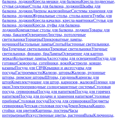
балкона, лоджии
Кресла-мешки для балкона
Кресла подвесные,
стулья садовые
Столы для балкона, лоджии
Шкафы для
балкона, лоджии
Дверцы жалюзийные
Системы хранения для
балкона, лоджии
Журнальные столы, столы-книги
Тумбы для
балкона, лоджии
Кресла-качалки, кресла-маятники
Стулья для
балкона, лоджии
Кресла, пуфы для балкона,
лоджии
Компактные столы для балкона, лоджии
Товары для
дома, бакалея
Освещение
Люстры, потолочные
светильники
Торшеры
Прикроватные лампы,
ночники
Настольные лампы
Споты
Настенные светильники,
бра
Точечные светильники
Трековые светильники
Уличные
светильники, фонари, бра
Лампы
Освещение для картин,
зеркал
Кольцевые лампы
Аксессуары для освещения
Посуда для
готовки
Сковороды, сотейники, воки
Кастрюли, ковши,
казаны
Посуда для СВЧ
Крышки и аксессуары для
посуды
Гастроемкости
Жалюзи, шторы
Жалюзи, рулонные
шторы, римские шторы
Шторы, гардины
Карнизы для
штор
Комплектующие для штор, карнизов, жалюзи
Пленки для
окон
Электроприводные солнцезащитные системы
Столовая
посуда, сервировка
Посуда для напитков
Посуда для горячих
напитков
Посуда для подачи и хранения напитков
Столовые
приборы
Столовая посуда
Посуда для сервировки
Предметы
сервировки
Детская столовая посуда
Декор
Зеркала
Кашпо,
стойки для цветов
Картины, постеры
Часы
интерьерные
Искусственные цветы, растения
Вазы
Ключницы,