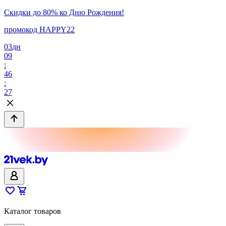
Скидки до 80% ко Дню Рождения!
промокод HAPPY22
03
дн
09
:
46
:
27
Каталог товаров