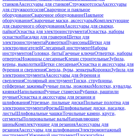
станков
Аксессуары для станков
Стружкоотсосы
Аксессуары
для стружкоотсосов
Сварочное и паяльное
оборудование
Сварочное оборудование
Паяльное
оборудование
Сварочные маски, аксессуары
Комплектующие
для сварочного оборудования
Аксессуары для сварки,
пайки
Оснастка для электроинструмента
Оснастка, наборы
оснастки
Насадки для граверов
Щетки для
электроинструмента
Развертки
Пуансоны
Щетки для
электродвигателей
Слесарный инструмент
Наборы
инструментов
Головки, биты
Гаечные ключи
Отвертки, наборы
отверток
Ножницы слесарные
Клещи строительные
Зубила,
керны, выколотки
Щетки слесарные
Оснастка и аксессуары для
бурения и сверления
Сверла, буры, зенкеры
Коронки
Зубила для
электроинструмента
Аксессуары для бурения и
сверления
Столярный инструмент
Тиски, струбцины,
гейферные зажимы
Ручные пилы, ножовки
Молотки, кувалды,
киянки
Напильники
Ручные стамески
Рубанки, рашпили
ручные
Оснастка и аксессуары для резания и
шлифования
Отрезные, пильные диски
Пильные полотна для
электроинструмента
Фрезы
Шлифовальные диски, насадки,
листы
Шлифовальные чашки
Точильные камни, круги,
сегменты
Полировальные валы
Направляющие
шины
Комплектующие для резания
Аксессуары для
резания
Аксессуары для шлифования
Электромонтажный
инструмент
Обжимной инструмент
Плоскогубцы,