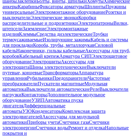
шайбы
Заклепки
Болты, винты, шпильки
Хомуты
Химические
анкеры
Карабины
Фиксаторы арматуры
Шплинты
Пружины
универсальные
Электромонтажное оборудование
Розетки и
выключатели
Электрические звонки
Коробки
распределительные и подрозетники
Электропатроны
Вилки,
штепсели
Заземление
Электромонтажные
изделия
Клеммы
Средства диэлектрические
Трубки
термоусаживаемые
Изолирующие зажимы
Кабель и системы
для прокладки
Короба, трубы, металлорукав
Силовой
кабель
Наконечники, гильзы кабельные
Аксессуары для труб,
коробов
Кабельный крепеж
Арматура СИП
Электрощитовое
оборудование
Электрощиты
Аксессуары для
электрощита
Шины электротехнические
Выключатели
путевые, концевые
Трансформаторы
Аппаратура
управления
Рубильники
Предохранители
Частотные
преобразователи
Пускатели магнитные
Модульная
автоматика
Выключатели автоматические
Реле
Выключатели
нагрузки
Контакторы
Дополнительное модульное
оборудование
УЗИП
Автоматика пуска
двигателя
Дифференциальные
автоматы
УЗО
Конденсаторы
Комплексная защита
электродвигателей
Аксессуары для модульной
автоматики
Приборы учета
Счетчики газа
Счетчики
электроэнергии
Счетчики воды
Ремонт и отделка
Напольные
покрытия и