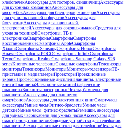
хлебопечек
Аксессуары для тостеров, сэндвичниц
Аксессуары
для кухонных комбайнов
Аксессуары для
мясорубок
Аксессуары для блендеров, миксеров
Аксессуары
для сушилок овощей и фруктов
Аксессуары для
йогуртниц
Аксессуары для аэрогрилей,
электрогрилей
Аксессуары для соковыжималок
Средства для
ухода за техникой
Смартфоны, ТВ и
электроника
Смартфоны
Смартфоны
Смартфоны
восстановленные
Смартфоны Apple
Смартфоны
Xiaomi
Смартфоны Samsung
Смартфоны Honor
Смартфоны
Huawei
Смартфоны POCO
Смартфоны Infinix
Смартфоны
Tecno
Смартфоны Realme
Смартфоны Samsung Galaxy S26
series
Кнопочные телефоны
Складные смартфоны
Телевизоры,
мониторы
Телевизоры
Мониторы
Мониторы-телевизоры
ТВ-
приставки и медиаплееры
Проекторы
Проекционные
экраны
Профессиональные дисплеи
Планшеты, электронные
книги
Планшеты
Электронные книги
Графические
планшеты
Блокноты электронные
Чехлы, бамперы для
планшетов
Аксессуары для планшетов,
смартфонов
Аксессуары для электронных книг
Смарт-часы,
аксессуары
Умные часы
Фитнес-браслеты
Умные часы
детские
Умные часы, фитнес-браслеты
Ремешки, аксессуары
для умных часов
Кабели для умных часов
Аксессуары для
смартфонов, планшетов
Зарядные устройства для телефонов,
планшетов
Чехлы, защитные стекла для телефонов
Чехлы для