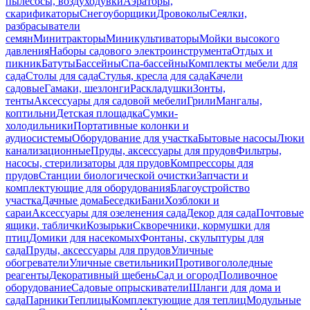
пылесосы, воздуходувки
Аэраторы,
скарификаторы
Снегоуборщики
Дровоколы
Сеялки,
разбрасыватели
семян
Минитракторы
Миникультиваторы
Мойки высокого
давления
Наборы садового электроинструмента
Отдых и
пикник
Батуты
Бассейны
Спа-бассейны
Комплекты мебели для
сада
Столы для сада
Стулья, кресла для сада
Качели
садовые
Гамаки, шезлонги
Раскладушки
Зонты,
тенты
Аксессуары для садовой мебели
Грили
Мангалы,
коптильни
Детская площадка
Сумки-
холодильники
Портативные колонки и
аудиосистемы
Оборудование для участка
Бытовые насосы
Люки
канализационные
Пруды, аксессуары для прудов
Фильтры,
насосы, стерилизаторы для прудов
Компрессоры для
прудов
Станции биологической очистки
Запчасти и
комплектующие для оборудования
Благоустройство
участка
Дачные дома
Беседки
Бани
Хозблоки и
сараи
Аксессуары для озеленения сада
Декор для сада
Почтовые
ящики, таблички
Козырьки
Скворечники, кормушки для
птиц
Домики для насекомых
Фонтаны, скульптуры для
сада
Пруды, аксессуары для прудов
Уличные
обогреватели
Уличные светильники
Противогололедные
реагенты
Декоративный щебень
Сад и огород
Поливочное
оборудование
Садовые опрыскиватели
Шланги для дома и
сада
Парники
Теплицы
Комплектующие для теплиц
Модульные