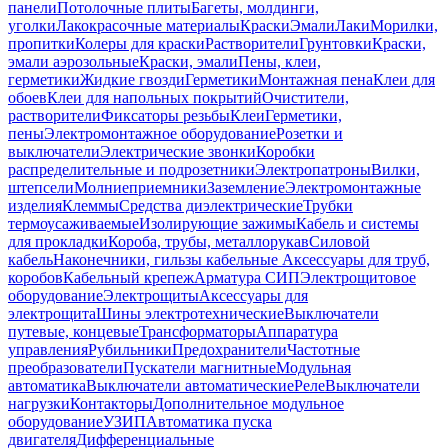
панели
Потолочные плиты
Багеты, молдинги,
уголки
Лакокрасочные материалы
Краски
Эмали
Лаки
Морилки,
пропитки
Колеры для краски
Растворители
Грунтовки
Краски,
эмали аэрозольные
Краски, эмали
Пены, клеи,
герметики
Жидкие гвозди
Герметики
Монтажная пена
Клеи для
обоев
Клеи для напольных покрытий
Очистители,
растворители
Фиксаторы резьбы
Клеи
Герметики,
пены
Электромонтажное оборудование
Розетки и
выключатели
Электрические звонки
Коробки
распределительные и подрозетники
Электропатроны
Вилки,
штепсели
Молниеприемники
Заземление
Электромонтажные
изделия
Клеммы
Средства диэлектрические
Трубки
термоусаживаемые
Изолирующие зажимы
Кабель и системы
для прокладки
Короба, трубы, металлорукав
Силовой
кабель
Наконечники, гильзы кабельные
Аксессуары для труб,
коробов
Кабельный крепеж
Арматура СИП
Электрощитовое
оборудование
Электрощиты
Аксессуары для
электрощита
Шины электротехнические
Выключатели
путевые, концевые
Трансформаторы
Аппаратура
управления
Рубильники
Предохранители
Частотные
преобразователи
Пускатели магнитные
Модульная
автоматика
Выключатели автоматические
Реле
Выключатели
нагрузки
Контакторы
Дополнительное модульное
оборудование
УЗИП
Автоматика пуска
двигателя
Дифференциальные