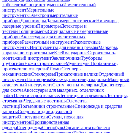
кабелерезы
Специнструменты
Измерительный
инструмент
Мерительные
инструменты
Электроизмерительные
приборы
Дальномеры
Дальномеры оптические
Нивелиры,
лазерные уровни
Пирометры
Детекторы и
тестеры
Толщиномеры
Специальные измерительные
приборы
Аксессуары для измерительных
приборов
Разметочный инструмент
Разметочные
инструменты
Инструменты для нарезки резьбы
Маркеры,
карандаши строительные
Клейма ударные
Строительно-
монтажный инструмент
Заклепочники
Труборезы,
трубогибы
Ножи строительные
Мультитулы
Пробойники,
просекатели отверстий
Ломы
Степлеры
механические
Стеклорезы
Прикаточные валики
Отделочный
инструмент
Плиткорезы
Кельмы, шпатели, гладилки
Малярный,
отделочный инструмент
Скотч, ленты малярные
Диспенсеры
для скотча
Аксессуары для малярных, отделочных
работ
Пленки строительные
Лестницы и стремянки
Лестницы,
стремянки
Чердачные лестницы
Элементы
лестниц
Подъемники строительные
Спецодежда и средства
защиты
Средства индивидуальной
защиты
Огнетушители
Сумки, пояса для
инструментов
Производственная
одежда
Спецодежда
Спецобувь
Организация рабочего
пространства
Фонари, прожекторы
Кейсы, ящики для