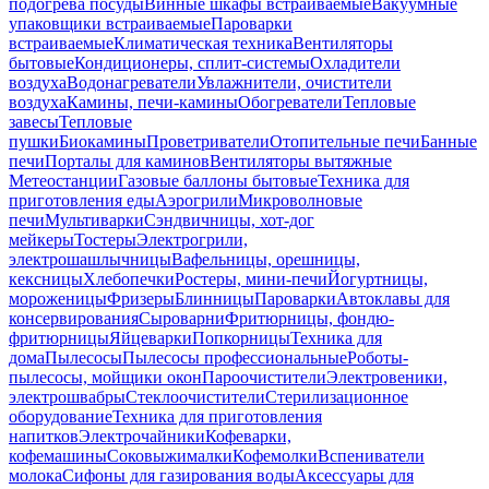
подогрева посуды
Винные шкафы встраиваемые
Вакуумные
упаковщики встраиваемые
Пароварки
встраиваемые
Климатическая техника
Вентиляторы
бытовые
Кондиционеры, сплит-системы
Охладители
воздуха
Водонагреватели
Увлажнители, очистители
воздуха
Камины, печи-камины
Обогреватели
Тепловые
завесы
Тепловые
пушки
Биокамины
Проветриватели
Отопительные печи
Банные
печи
Порталы для каминов
Вентиляторы вытяжные
Метеостанции
Газовые баллоны бытовые
Техника для
приготовления еды
Аэрогрили
Микроволновые
печи
Мультиварки
Сэндвичницы, хот-дог
мейкеры
Тостеры
Электрогрили,
электрошашлычницы
Вафельницы, орешницы,
кексницы
Хлебопечки
Ростеры, мини-печи
Йогуртницы,
мороженицы
Фризеры
Блинницы
Пароварки
Автоклавы для
консервирования
Сыроварни
Фритюрницы, фондю-
фритюрницы
Яйцеварки
Попкорницы
Техника для
дома
Пылесосы
Пылесосы профессиональные
Роботы-
пылесосы, мойщики окон
Пароочистители
Электровеники,
электрошвабры
Стеклоочистители
Стерилизационное
оборудование
Техника для приготовления
напитков
Электрочайники
Кофеварки,
кофемашины
Соковыжималки
Кофемолки
Вспениватели
молока
Сифоны для газирования воды
Аксессуары для