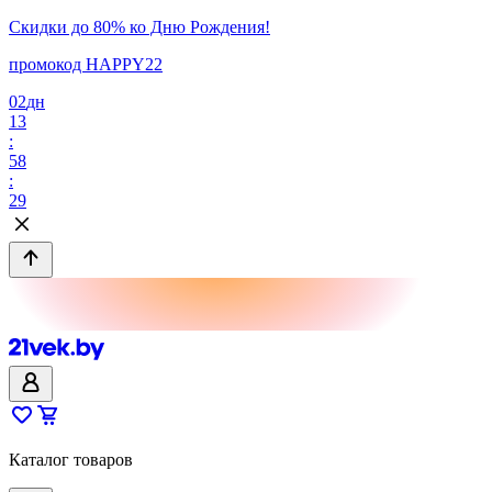
Скидки до 80% ко Дню Рождения!
промокод HAPPY22
02
дн
13
:
58
:
29
Каталог товаров