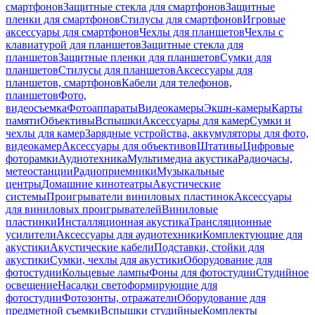
смартфонов
Защитные стекла для смартфонов
Защитные
пленки для смартфонов
Стилусы для смартфонов
Игровые
аксессуары для смартфонов
Чехлы для планшетов
Чехлы с
клавиатурой для планшетов
Защитные стекла для
планшетов
Защитные пленки для планшетов
Сумки для
планшетов
Стилусы для планшетов
Аксессуары для
планшетов, смартфонов
Кабели для телефонов,
планшетов
Фото,
видеосъемка
Фотоаппараты
Видеокамеры
Экшн-камеры
Карты
памяти
Объективы
Вспышки
Аксессуары для камер
Сумки и
чехлы для камер
Зарядные устройства, аккумуляторы для фото,
видеокамер
Аксессуары для объективов
Штативы
Цифровые
фоторамки
Аудиотехника
Мультимедиа акустика
Радиочасы,
метеостанции
Радиоприемники
Музыкальные
центры
Домашние кинотеатры
Акустические
системы
Проигрыватели виниловых пластинок
Аксессуары
для виниловых проигрывателей
Виниловые
пластинки
Инсталляционная акустика
Трансляционные
усилители
Аксессуары для аудиотехники
Комплектующие для
акустики
Акустические кабели
Подставки, стойки для
акустики
Сумки, чехлы для акустики
Оборудование для
фотостудии
Кольцевые лампы
Фоны для фотостудии
Студийное
освещение
Насадки светоформирующие для
фотостудии
Фотозонты, отражатели
Оборудование для
предметной съемки
Вспышки студийные
Комплекты