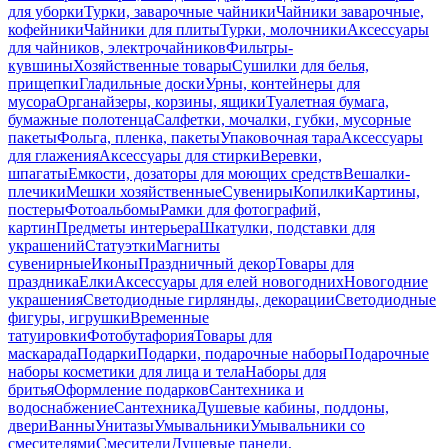
для уборки
Турки, заварочные чайники
Чайники заварочные,
кофейники
Чайники для плиты
Турки, молочники
Аксессуары
для чайников, электрочайников
Фильтры-
кувшины
Хозяйственные товары
Сушилки для белья,
прищепки
Гладильные доски
Урны, контейнеры для
мусора
Органайзеры, корзины, ящики
Туалетная бумага,
бумажные полотенца
Салфетки, мочалки, губки, мусорные
пакеты
Фольга, пленка, пакеты
Упаковочная тара
Аксессуары
для глажения
Аксессуары для стирки
Веревки,
шпагаты
Емкости, дозаторы для моющих средств
Вешалки-
плечики
Мешки хозяйственные
Сувениры
Копилки
Картины,
постеры
Фотоальбомы
Рамки для фотографий,
картин
Предметы интерьера
Шкатулки, подставки для
украшений
Статуэтки
Магниты
сувенирные
Иконы
Праздничный декор
Товары для
праздника
Елки
Аксессуары для елей новогодних
Новогодние
украшения
Светодиодные гирлянды, декорации
Светодиодные
фигуры, игрушки
Временные
татуировки
Фотобутафория
Товары для
маскарада
Подарки
Подарки, подарочные наборы
Подарочные
наборы косметики для лица и тела
Наборы для
бритья
Оформление подарков
Сантехника и
водоснабжение
Сантехника
Душевые кабины, поддоны,
двери
Ванны
Унитазы
Умывальники
Умывальники со
смесителями
Смесители
Душевые панели,