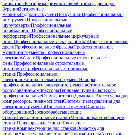
вибраторы
Бензорезы, резчики швов
Стойки, дрели для
бурения
Затирочные
машины
Гидроинструмент
Погрузчики
Профессиональный
инструмент
Профессиональные
шуруповерты
Профессиональные
шлифмашины
Профессиональные
перфораторы
Профессиональные циркулярные
пилы
Профессиональные электролобзики
Профессиональные
дрели
Профессиональные фрезеры
Профессиональные
мультиинструменты
Профессиональные
электрорубанки
Профессиональные строительные
фены
Профессиональные строительные
пистолеты
Профессиональные точильные
станки
Профессиональные
электроножницы
Пневмоинструмент
Наборы
профессионального электроинструмента
Строительное
оборудование
Компрессоры
Тепловые пушки
Пылесосы
профессиональные
Стружкоотсосы
Домкраты
Аксессуары для
компрессоров, пневмосистем
Системы пылеудаления для
электроинструмента
Пневмоинструмент
Станки и
оборудование
Деревообрабатывающие
станки
Ленточнопильные станки
Металлообрабатывающие
станки
Плиткорезные станки
Точильные
станки
Комплектующие для станков
Оснастка для
станков
Аксессуары для станков
Стружкоотсосы
Аксессуары