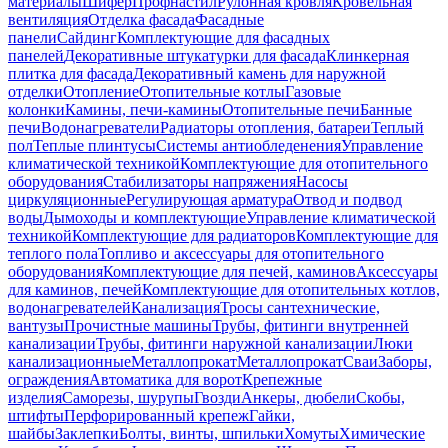
материалы
Шифер
Профнастил
Рулонная кровля
Кровельная
вентиляция
Отделка фасада
Фасадные
панели
Сайдинг
Комплектующие для фасадных
панелей
Декоративные штукатурки для фасада
Клинкерная
плитка для фасада
Декоративный камень для наружной
отделки
Отопление
Отопительные котлы
Газовые
колонки
Камины, печи-камины
Отопительные печи
Банные
печи
Водонагреватели
Радиаторы отопления, батареи
Теплый
пол
Теплые плинтусы
Системы антиобледенения
Управление
климатической техникой
Комплектующие для отопительного
оборудования
Стабилизаторы напряжения
Насосы
циркуляционные
Регулирующая арматура
Отвод и подвод
воды
Дымоходы и комплектующие
Управление климатической
техникой
Комплектующие для радиаторов
Комплектующие для
теплого пола
Топливо и аксессуары для отопительного
оборудования
Комплектующие для печей, каминов
Аксессуары
для каминов, печей
Комплектующие для отопительных котлов,
водонагревателей
Канализация
Тросы сантехнические,
вантузы
Прочистные машины
Трубы, фитинги внутренней
канализации
Трубы, фитинги наружной канализации
Люки
канализационные
Металлопрокат
Металлопрокат
Сваи
Заборы,
ограждения
Автоматика для ворот
Крепежные
изделия
Саморезы, шурупы
Гвозди
Анкеры, дюбели
Скобы,
штифты
Перфорированный крепеж
Гайки,
шайбы
Заклепки
Болты, винты, шпильки
Хомуты
Химические