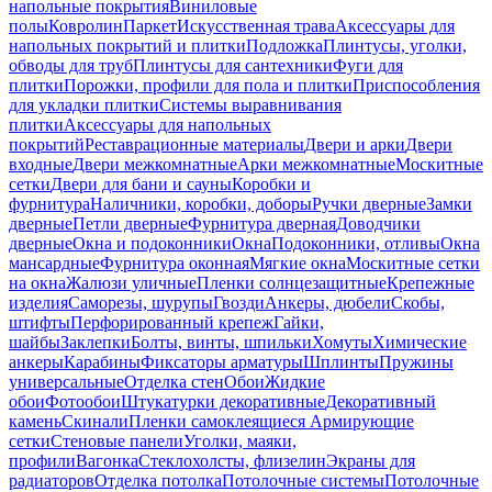
напольные покрытия
Виниловые
полы
Ковролин
Паркет
Искусственная трава
Аксессуары для
напольных покрытий и плитки
Подложка
Плинтусы, уголки,
обводы для труб
Плинтусы для сантехники
Фуги для
плитки
Порожки, профили для пола и плитки
Приспособления
для укладки плитки
Системы выравнивания
плитки
Аксессуары для напольных
покрытий
Реставрационные материалы
Двери и арки
Двери
входные
Двери межкомнатные
Арки межкомнатные
Москитные
сетки
Двери для бани и сауны
Коробки и
фурнитура
Наличники, коробки, доборы
Ручки дверные
Замки
дверные
Петли дверные
Фурнитура дверная
Доводчики
дверные
Окна и подоконники
Окна
Подоконники, отливы
Окна
мансардные
Фурнитура оконная
Мягкие окна
Москитные сетки
на окна
Жалюзи уличные
Пленки солнцезащитные
Крепежные
изделия
Саморезы, шурупы
Гвозди
Анкеры, дюбели
Скобы,
штифты
Перфорированный крепеж
Гайки,
шайбы
Заклепки
Болты, винты, шпильки
Хомуты
Химические
анкеры
Карабины
Фиксаторы арматуры
Шплинты
Пружины
универсальные
Отделка стен
Обои
Жидкие
обои
Фотообои
Штукатурки декоративные
Декоративный
камень
Скинали
Пленки самоклеящиеся
Армирующие
сетки
Стеновые панели
Уголки, маяки,
профили
Вагонка
Стеклохолсты, флизелин
Экраны для
радиаторов
Отделка потолка
Потолочные системы
Потолочные