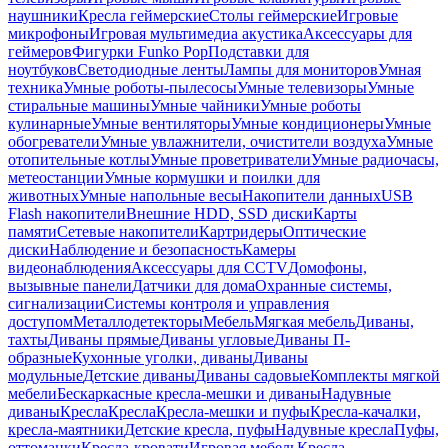
наушники
Кресла геймерские
Столы геймерские
Игровые
микрофоны
Игровая мультимедиа акустика
Аксессуары для
геймеров
Фигурки Funko Pop
Подставки для
ноутбуков
Светодиодные ленты
Лампы для мониторов
Умная
техника
Умные роботы-пылесосы
Умные телевизоры
Умные
стиральные машины
Умные чайники
Умные роботы
кулинарные
Умные вентиляторы
Умные кондиционеры
Умные
обогреватели
Умные увлажнители, очистители воздуха
Умные
отопительные котлы
Умные проветриватели
Умные радиочасы,
метеостанции
Умные кормушки и поилки для
животных
Умные напольные весы
Накопители данных
USB
Flash накопители
Внешние HDD, SSD диски
Карты
памяти
Сетевые накопители
Картридеры
Оптические
диски
Наблюдение и безопасность
Камеры
видеонаблюдения
Аксессуары для CCTV
Домофоны,
вызывные панели
Датчики для дома
Охранные системы,
сигнализации
Системы контроля и управления
доступом
Металлодетекторы
Мебель
Мягкая мебель
Диваны,
тахты
Диваны прямые
Диваны угловые
Диваны П-
образные
Кухонные уголки, диваны
Диваны
модульные
Детские диваны
Диваны садовые
Комплекты мягкой
мебели
Бескаркасные кресла-мешки и диваны
Надувные
диваны
Кресла
Кресла
Кресла-мешки и пуфы
Кресла-качалки,
кресла-маятники
Детские кресла, пуфы
Надувные кресла
Пуфы,
оттоманки
Кресла-кровати
Игровая мебель
Кресла