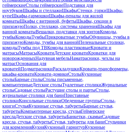
геймерские
Столы геймерские
Подставки для
ноутбуков
Шкафы и стеллажи
Шкафы
Стенки, горки
Шкафы-
купе
Шкафы-гармошки
Шкафы-пеналы для жилой
комнаты
Шкафы с витриной, буфеты
Шкафы, секции в
прихожую
Полки, стеллажи, системы хранения
Шкафы для
ванной комнаты
Вешалки, подставки для зонтов
Комоды,
тумбы
Комоды
Тумбы
Прикроватные тумбы
Обувницы, тумбы в
прихожую
Комоды, тумбы для ванной
Пеленальные столики,
комоды
Тумбы под ТВ
Комоды пластиковые
Кровати и
матрасы
Матрасы
Кровати
Детские кровати
Кроватки для
новорожденных
Надувная мебель
Наматрасники, чехлы на
матрас
Основания для
кроватей
Подматрасники
Раскладушки
Кровати-трансформеры,
шкафы-кровати
Кровати-домики
Столы
Кухонные
столы
Барные столы
Столы письменные,
компьютерные
Детские столы
Туалетные столики
Журнальные
столы
Садовые столы
Растущие столы и парты
Столы,
журнальные столики для бани
Приставные
столики
Консольные столики
Обеденные группы
Столы-
книги
Стулья
Кухонные стулья, табуреты
Барные стулья,
табуреты
Компьютерные кресла, стулья
Геймерские
кресла
Детские стулья, табуреты
Банкетки, скамьи
Садовые
кресла, стулья, табуреты
Стулья, табуреты для бани
Стульчики
для кормления
Кухня
Кухонный гарнитур
Кухонные