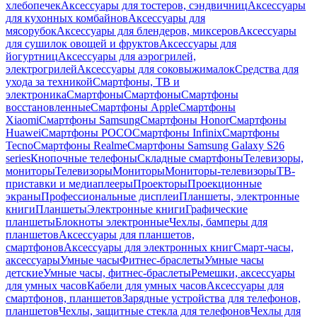
хлебопечек
Аксессуары для тостеров, сэндвичниц
Аксессуары
для кухонных комбайнов
Аксессуары для
мясорубок
Аксессуары для блендеров, миксеров
Аксессуары
для сушилок овощей и фруктов
Аксессуары для
йогуртниц
Аксессуары для аэрогрилей,
электрогрилей
Аксессуары для соковыжималок
Средства для
ухода за техникой
Смартфоны, ТВ и
электроника
Смартфоны
Смартфоны
Смартфоны
восстановленные
Смартфоны Apple
Смартфоны
Xiaomi
Смартфоны Samsung
Смартфоны Honor
Смартфоны
Huawei
Смартфоны POCO
Смартфоны Infinix
Смартфоны
Tecno
Смартфоны Realme
Смартфоны Samsung Galaxy S26
series
Кнопочные телефоны
Складные смартфоны
Телевизоры,
мониторы
Телевизоры
Мониторы
Мониторы-телевизоры
ТВ-
приставки и медиаплееры
Проекторы
Проекционные
экраны
Профессиональные дисплеи
Планшеты, электронные
книги
Планшеты
Электронные книги
Графические
планшеты
Блокноты электронные
Чехлы, бамперы для
планшетов
Аксессуары для планшетов,
смартфонов
Аксессуары для электронных книг
Смарт-часы,
аксессуары
Умные часы
Фитнес-браслеты
Умные часы
детские
Умные часы, фитнес-браслеты
Ремешки, аксессуары
для умных часов
Кабели для умных часов
Аксессуары для
смартфонов, планшетов
Зарядные устройства для телефонов,
планшетов
Чехлы, защитные стекла для телефонов
Чехлы для