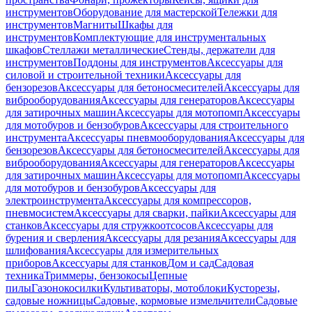
инструментов
Оборудование для мастерской
Тележки для
инструментов
Магниты
Шкафы для
инструментов
Комплектующие для инструментальных
шкафов
Стеллажи металлические
Стенды, держатели для
инструментов
Поддоны для инструментов
Аксессуары для
силовой и строительной техники
Аксессуары для
бензорезов
Аксессуары для бетоносмесителей
Аксессуары для
виброоборудования
Аксессуары для генераторов
Аксессуары
для затирочных машин
Аксессуары для мотопомп
Аксессуары
для мотобуров и бензобуров
Аксессуары для строительного
инструмента
Аксессуары пневмооборудования
Аксессуары для
бензорезов
Аксессуары для бетоносмесителей
Аксессуары для
виброоборудования
Аксессуары для генераторов
Аксессуары
для затирочных машин
Аксессуары для мотопомп
Аксессуары
для мотобуров и бензобуров
Аксессуары для
электроинструмента
Аксессуары для компрессоров,
пневмосистем
Аксессуары для сварки, пайки
Аксессуары для
станков
Аксессуары для стружкоотсосов
Аксессуары для
бурения и сверления
Аксессуары для резания
Аксессуары для
шлифования
Аксессуары для измерительных
приборов
Аксессуары для станков
Дом и сад
Садовая
техника
Триммеры, бензокосы
Цепные
пилы
Газонокосилки
Культиваторы, мотоблоки
Кусторезы,
садовые ножницы
Садовые, кормовые измельчители
Садовые