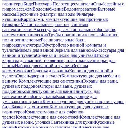
гарнитуры
Биде
Писсуары
Полотенцесушители
Спа-бассейны с
гидромассажем
Водоснабжение
Водонагреватели
Бытовые
насосы
Проточные фильтры для воды
Фильтры-
кувшины
Картриджи, комплектующие для проточных
фильтров
Магистральные фильтры, системы
сантехнические
Аксессуары для магистральных фильтров,
систем сантехнических
Трубы полипропиленовые
Фитинги
полипропиленовые
Расширительные баки,
гидроаккумуляторы
Обустройство ванной комнаты и
туалета
Мебель для ванной
Зеркала для ванной
Аксессуары для
ванной и туалета
Сиденья и чехлы для унитаза
Шторки,
карнизы для ванны
Стеклянные, пластиковые шторки для
ванны
Наборы для ванной и туалета
Зеркала
косметические
Сиденья для ванны
Коврики для ванной и
туалета
Экран-дверки в туалет
Комплектующие для мебели в
ванную
Комплектующие для сантехники
Экраны для ванн,
душевых поддонов
Опоры для ванн, душевых
поддонов
Комплектующие для ванн
Плинтусы для
сантехники
Сифоны, трапы
Комплектующие для
умывальников, моек
Комплектующие для унитазов, писсуаров,
биде
Бачки для унитазов
Комплектующие для душевых
гарнитуров
Комплектующие для сифонов,
трапов
Комплектующие для смесителей
Комплектующие для
душевых кабин, уголков
Сантехника для кухни
Кухонные
мойки
Кухонные мойки со смесителями
Смесители для