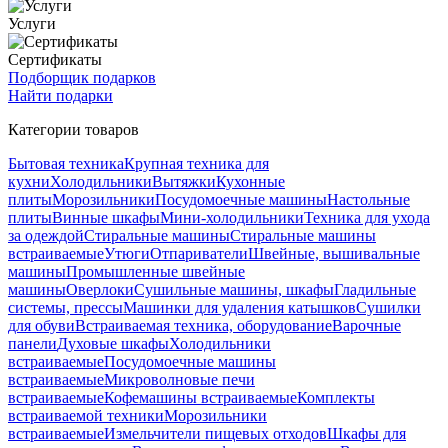
Услуги
Сертификаты
Подборщик подарков
Найти подарки
Категории товаров
Бытовая техника
Крупная техника для
кухни
Холодильники
Вытяжки
Кухонные
плиты
Морозильники
Посудомоечные машины
Настольные
плиты
Винные шкафы
Мини-холодильники
Техника для ухода
за одеждой
Стиральные машины
Стиральные машины
встраиваемые
Утюги
Отпариватели
Швейные, вышивальные
машины
Промышленные швейные
машины
Оверлоки
Сушильные машины, шкафы
Гладильные
системы, прессы
Машинки для удаления катышков
Сушилки
для обуви
Встраиваемая техника, оборудование
Варочные
панели
Духовые шкафы
Холодильники
встраиваемые
Посудомоечные машины
встраиваемые
Микроволновые печи
встраиваемые
Кофемашины встраиваемые
Комплекты
встраиваемой техники
Морозильники
встраиваемые
Измельчители пищевых отходов
Шкафы для