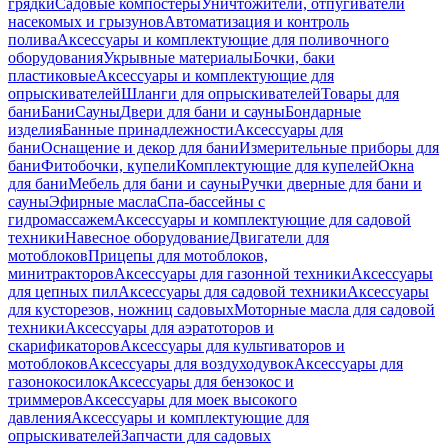
грядки
Садовые компостеры
Уничтожители, отпугиватели
насекомых и грызунов
Автоматизация и контроль
полива
Аксессуары и комплектующие для поливочного
оборудования
Укрывные материалы
Бочки, баки
пластиковые
Аксессуары и комплектующие для
опрыскивателей
Шланги для опрыскивателей
Товары для
бани
Бани
Сауны
Двери для бани и сауны
Бондарные
изделия
Банные принадлежности
Аксессуары для
бани
Оснащение и декор для бани
Измерительные приборы для
бани
Фитобочки, купели
Комплектующие для купелей
Окна
для бани
Мебель для бани и сауны
Ручки дверные для бани и
сауны
Эфирные масла
Спа-бассейны с
гидромассажем
Аксессуары и комплектующие для садовой
техники
Навесное оборудование
Двигатели для
мотоблоков
Прицепы для мотоблоков,
минитракторов
Аксессуары для газонной техники
Аксессуары
для цепных пил
Аксессуары для садовой техники
Аксессуары
для кусторезов, ножниц садовых
Моторные масла для садовой
техники
Аксессуары для аэратоторов и
скарификаторов
Аксессуары для культиваторов и
мотоблоков
Аксессуары для воздуходувок
Аксессуары для
газонокосилок
Аксессуары для бензокос и
триммеров
Аксессуары для моек высокого
давления
Аксессуары и комплектующие для
опрыскивателей
Запчасти для садовых