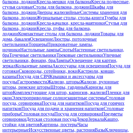
балкона, лоджии
Кресла-мешки для балкона
Кресла подвесные,
стулья садовые
Столы для балкона, лоджии
Шкафы для
балкона, лоджии
Дверцы жалюзийные
Системы хранения для
балкона, лоджии
Журнальные столы, столы-книги
Тумбы для
балкона, лоджии
Кресла-качалки, кресла-маятники
Стулья для
балкона, лоджии
Кресла, пуфы для балкона,
лоджии
Компактные столы для балкона, лоджии
Товары для
дома, бакалея
Освещение
Люстры, потолочные
светильники
Торшеры
Прикроватные лампы,
ночники
Настольные лампы
Споты
Настенные светильники,
бра
Точечные светильники
Трековые светильники
Уличные
светильники, фонари, бра
Лампы
Освещение для картин,
зеркал
Кольцевые лампы
Аксессуары для освещения
Посуда для
готовки
Сковороды, сотейники, воки
Кастрюли, ковши,
казаны
Посуда для СВЧ
Крышки и аксессуары для
посуды
Гастроемкости
Жалюзи, шторы
Жалюзи, рулонные
шторы, римские шторы
Шторы, гардины
Карнизы для
штор
Комплектующие для штор, карнизов, жалюзи
Пленки для
окон
Электроприводные солнцезащитные системы
Столовая
посуда, сервировка
Посуда для напитков
Посуда для горячих
напитков
Посуда для подачи и хранения напитков
Столовые
приборы
Столовая посуда
Посуда для сервировки
Предметы
сервировки
Детская столовая посуда
Декор
Зеркала
Кашпо,
стойки для цветов
Картины, постеры
Часы
интерьерные
Искусственные цветы, растения
Вазы
Ключницы,