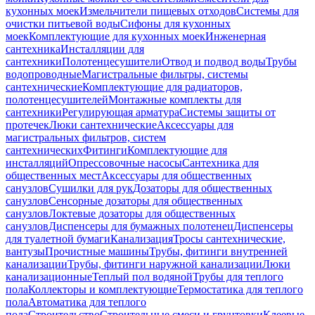
кухонных моек
Измельчители пищевых отходов
Системы для
очистки питьевой воды
Сифоны для кухонных
моек
Комплектующие для кухонных моек
Инженерная
сантехника
Инсталляции для
сантехники
Полотенцесушители
Отвод и подвод воды
Трубы
водопроводные
Магистральные фильтры, системы
сантехнические
Комплектующие для радиаторов,
полотенцесушителей
Монтажные комплекты для
сантехники
Регулирующая арматура
Системы защиты от
протечек
Люки сантехнические
Аксессуары для
магистральных фильтров, систем
сантехнических
Фитинги
Комплектующие для
инсталляций
Опрессовочные насосы
Сантехника для
общественных мест
Аксессуары для общественных
санузлов
Сушилки для рук
Дозаторы для общественных
санузлов
Сенсорные дозаторы для общественных
санузлов
Локтевые дозаторы для общественных
санузлов
Диспенсеры для бумажных полотенец
Диспенсеры
для туалетной бумаги
Канализация
Тросы сантехнические,
вантузы
Прочистные машины
Трубы, фитинги внутренней
канализации
Трубы, фитинги наружной канализации
Люки
канализационные
Теплый пол водяной
Трубы для теплого
пола
Коллекторы и комплектующие
Термостатика для теплого
пола
Автоматика для теплого
пола
Строительство
Строительные смеси и грунтовки
Клеевые