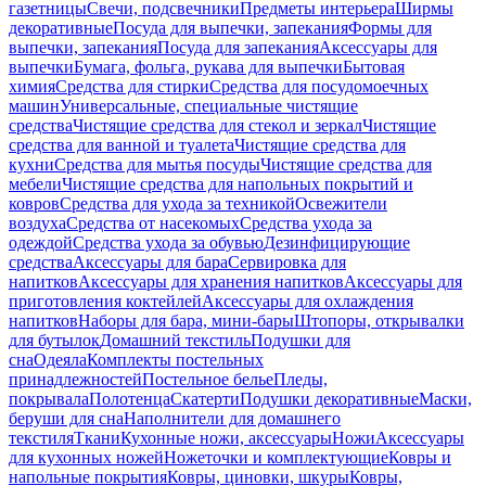
газетницы
Свечи, подсвечники
Предметы интерьера
Ширмы
декоративные
Посуда для выпечки, запекания
Формы для
выпечки, запекания
Посуда для запекания
Аксессуары для
выпечки
Бумага, фольга, рукава для выпечки
Бытовая
химия
Средства для стирки
Средства для посудомоечных
машин
Универсальные, специальные чистящие
средства
Чистящие средства для стекол и зеркал
Чистящие
средства для ванной и туалета
Чистящие средства для
кухни
Средства для мытья посуды
Чистящие средства для
мебели
Чистящие средства для напольных покрытий и
ковров
Средства для ухода за техникой
Освежители
воздуха
Средства от насекомых
Средства ухода за
одеждой
Средства ухода за обувью
Дезинфицирующие
средства
Аксессуары для бара
Сервировка для
напитков
Аксессуары для хранения напитков
Аксессуары для
приготовления коктейлей
Аксессуары для охлаждения
напитков
Наборы для бара, мини-бары
Штопоры, открывалки
для бутылок
Домашний текстиль
Подушки для
сна
Одеяла
Комплекты постельных
принадлежностей
Постельное белье
Пледы,
покрывала
Полотенца
Скатерти
Подушки декоративные
Маски,
беруши для сна
Наполнители для домашнего
текстиля
Ткани
Кухонные ножи, аксессуары
Ножи
Аксессуары
для кухонных ножей
Ножеточки и комплектующие
Ковры и
напольные покрытия
Ковры, циновки, шкуры
Ковры,