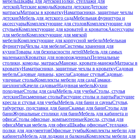
мебель
Шкафы для детской
Полки, стеллажи для
детской
Детские комоды
Кровати детские
Детские
матрасы
Матрасы в кроватку
Наматрасники, защитные чехлы
детские
Мебель для детского сада
Мебельная фурнитура и
аксессуары
Комплектующие для столов
Комплектующие для
стульев
Комплектующие для кроватей и кроваток
Аксессуары
для мебели
Комплектующие для мягкой
мебели
Комплектующие для корпусной мебели
Мебельная
фурнитура
Чехлы для мебели
Системы хранения для
кухни
Товары для безопасности детей
Мебель для самых
маленьких
Кроватки для новорожденных
Пеленальные
столики, комоды, матрасы
Манежи, кровати-манежи
Матрасы в
кроватку
Наматрасники, защитные чехлы в кроватку
Садовая
мебель
Садовые диваны, кресла
Садовые стулья
Садовые,
уличные столы
Комплекты мебели для сада
Гамаки,
шезлонги
Качели садовые
Надувная мебель
Кухни
походные
Столы для сада
Мебель для учебы
Столы, стулья
детские
Письменные столы
Растущие столы и парты
Растущие
кресла и стулья для учебы
Мебель для бани и сауны
Стулья,
табуретки, подставки для бани
Скамьи для бани
Столы для
бани
Журнальные столики для бани
Мебель для кабинета и
офиса
Столы офисные, компьютерные
Кресла, стулья для
офиса
Мягкая мебель для офиса
Шкафы офисные
Стеллажи,
полки для документов
Офисные тумбы
Комплекты мебели для
кабинета
Мебель для лоджии и балкона
Комплекты мебели для