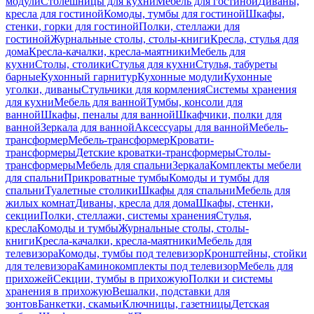
модули
Столешницы для кухни
Мебель для гостиной
Диваны,
кресла для гостиной
Комоды, тумбы для гостиной
Шкафы,
стенки, горки для гостиной
Полки, стеллажи для
гостиной
Журнальные столы, столы-книги
Кресла, стулья для
дома
Кресла-качалки, кресла-маятники
Мебель для
кухни
Столы, столики
Стулья для кухни
Стулья, табуреты
барные
Кухонный гарнитур
Кухонные модули
Кухонные
уголки, диваны
Стульчики для кормления
Системы хранения
для кухни
Мебель для ванной
Тумбы, консоли для
ванной
Шкафы, пеналы для ванной
Шкафчики, полки для
ванной
Зеркала для ванной
Аксессуары для ванной
Мебель-
трансформер
Мебель-трансформер
Кровати-
трансформеры
Детские кроватки-трансформеры
Столы-
трансформеры
Мебель для спальни
Зеркала
Комплекты мебели
для спальни
Прикроватные тумбы
Комоды и тумбы для
спальни
Туалетные столики
Шкафы для спальни
Мебель для
жилых комнат
Диваны, кресла для дома
Шкафы, стенки,
секции
Полки, стеллажи, системы хранения
Стулья,
кресла
Комоды и тумбы
Журнальные столы, столы-
книги
Кресла-качалки, кресла-маятники
Мебель для
телевизора
Комоды, тумбы под телевизор
Кронштейны, стойки
для телевизора
Каминокомплекты под телевизор
Мебель для
прихожей
Секции, тумбы в прихожую
Полки и системы
хранения в прихожую
Вешалки, подставки для
зонтов
Банкетки, скамьи
Ключницы, газетницы
Детская