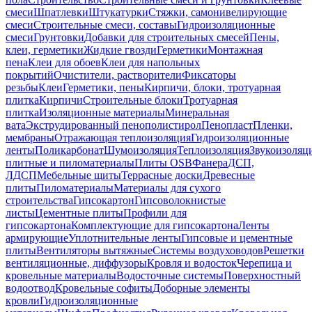
смеси
Шпатлевки
Штукатурки
Стяжки, самонивелирующие
смеси
Строительные смеси, составы
Гидроизоляционные
смеси
Грунтовки
Добавки для строительных смесей
Пены,
клеи, герметики
Жидкие гвозди
Герметики
Монтажная
пена
Клеи для обоев
Клеи для напольных
покрытий
Очистители, растворители
Фиксаторы
резьбы
Клеи
Герметики, пены
Кирпичи, блоки, тротуарная
плитка
Кирпичи
Строительные блоки
Тротуарная
плитка
Изоляционные материалы
Минеральная
вата
Экструдированный пенополистирол
Пенопласт
Пленки,
мембраны
Отражающая теплоизоляция
Гидроизоляционные
ленты
Поликарбонат
Шумоизоляция
Теплоизоляция
Звукоизоляц
плитные и пиломатериалы
Плиты OSB
Фанера
ДСП,
ЛДСП
Мебельные щиты
Террасные доски
Древесные
плиты
Пиломатериалы
Материалы для сухого
строительства
Гипсокартон
Гипсоволокнистые
листы
Цементные плиты
Профили для
гипсокартона
Комплектующие для гипсокартона
Ленты
армирующие
Уплотнительные ленты
Гипсовые и цементные
плиты
Вентиляторы вытяжные
Системы воздуховодов
Решетки
вентиляционные, диффузоры
Кровля и водосток
Черепица и
кровельные материалы
Водосточные системы
Поверхностный
водоотвод
Кровельные софиты
Доборные элементы
кровли
Гидроизоляционные