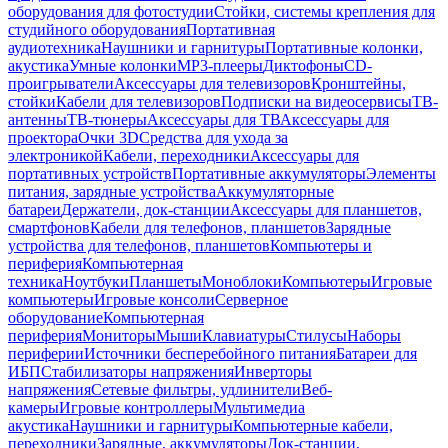
оборудования для фотостудии
Стойки, системы крепления для
студийного оборудования
Портативная
аудиотехника
Наушники и гарнитуры
Портативные колонки,
акустика
Умные колонки
MP3-плееры
Диктофоны
CD-
проигрыватели
Аксессуары для телевизоров
Кронштейны,
стойки
Кабели для телевизоров
Подписки на видеосервисы
ТВ-
антенны
ТВ-тюнеры
Аксессуары для ТВ
Аксессуары для
проектора
Очки 3D
Средства для ухода за
электроникой
Кабели, переходники
Аксессуары для
портативных устройств
Портативные аккумуляторы
Элементы
питания, зарядные устройства
Аккумуляторные
батареи
Держатели, док-станции
Аксессуары для планшетов,
смартфонов
Кабели для телефонов, планшетов
Зарядные
устройства для телефонов, планшетов
Компьютеры и
периферия
Компьютерная
техника
Ноутбуки
Планшеты
Моноблоки
Компьютеры
Игровые
компьютеры
Игровые консоли
Серверное
оборудование
Компьютерная
периферия
Мониторы
Мыши
Клавиатуры
Стилусы
Наборы
периферии
Источники бесперебойного питания
Батареи для
ИБП
Стабилизаторы напряжения
Инверторы
напряжения
Сетевые фильтры, удлинители
Веб-
камеры
Игровые контроллеры
Мультимедиа
акустика
Наушники и гарнитуры
Компьютерные кабели,
переходники
Зарядные, аккумуляторы
Док-станции,