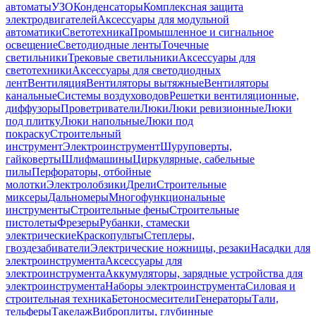
автоматы
УЗО
Конденсаторы
Комплексная защита
электродвигателей
Аксессуары для модульной
автоматики
Светотехника
Промышленное и сигнальное
освещение
Светодиодные ленты
Точечные
светильники
Трековые светильники
Аксессуары для
светотехники
Аксессуары для светодиодных
лент
Вентиляция
Вентиляторы вытяжные
Вентиляторы
канальные
Системы воздуховодов
Решетки вентиляционные,
диффузоры
Проветриватели
Люки
Люки ревизионные
Люки
под плитку
Люки напольные
Люки под
покраску
Строительный
инструмент
Электроинструмент
Шуруповерты,
гайковерты
Шлифмашины
Циркулярные, сабельные
пилы
Перфораторы, отбойные
молотки
Электролобзики
Дрели
Строительные
миксеры
Дальномеры
Многофункциональные
инструменты
Строительные фены
Строительные
пистолеты
Фрезеры
Рубанки, стамески
электрические
Краскопульты
Степлеры,
гвоздезабиватели
Электрические ножницы, резаки
Насадки для
электроинструмента
Аксессуары для
электроинструмента
Аккумуляторы, зарядные устройства для
электроинструмента
Наборы электроинструмента
Силовая и
строительная техника
Бетоносмесители
Генераторы
Тали,
тельферы
Такелаж
Виброплиты, глубинные