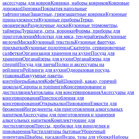
аксессуары для ковров
Коврики, наборы ковриков
Ковровые
дорожки
Циновки
Покрытия напольные
тафтинговые
Защитные, грязезащитные коврики
Кухонные
принадлежности
Кухонные приборы
Терки,
овощерезки
Разделочные доски
Кухонные термометры,
таймеры
Дуршлаги, сита, воронки
Формы, приборы для
приготовления
Молотки для мяса, тендерайзеры
Кухонные
мелочи
Миски
Кухонный текстиль
Кухонные фартуки,
прихватки
Кухонные полотенца
Скатерти, сервировочные
салфетки
Организация хранения на кухне
Посуда для
хранения
Органайзеры для кухни
Органайзеры для
специй
Посуда для ланча
Полки и аксессуары на
рейлинги
Рейлинги для кухни
Одноразовая посуда,
упаковка
Вакуумные пакеты,
контейнеры
Бакалея
Кофе
Чай
Цикорий, какао, горячий
шоколад
Сиропы и топпинги
Консервирование и
дистилляция
Автоклавы для консервирования
Аксессуары для
консервирования
Приспособления для
консервирования
Открывалки
Пивоварни
Емкости для
брожения
Ингредиенты для приготовления алкогольных
напитков
Аксессуары для приготовления и хранения
алкогольных напитков
Комплектующие для
дистилляторов
Прессы, дробилки для виноделия и
пивоварения
Дистилляторы бытовые
Уборочный
инвентарь
Швабры, насадки
Ведра, тазы для уборки
Наборы