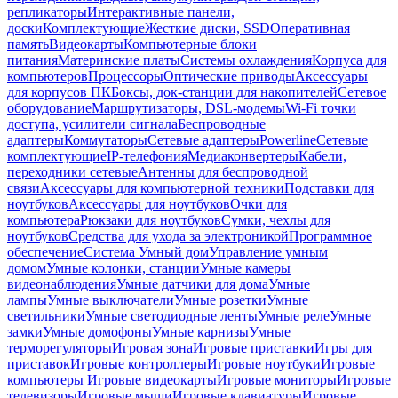
репликаторы
Интерактивные панели,
доски
Комплектующие
Жесткие диски, SSD
Оперативная
память
Видеокарты
Компьютерные блоки
питания
Материнские платы
Системы охлаждения
Корпуса для
компьютеров
Процессоры
Оптические приводы
Аксессуары
для корпусов ПК
Боксы, док-станции для накопителей
Сетевое
оборудование
Маршрутизаторы, DSL-модемы
Wi-Fi точки
доступа, усилители сигнала
Беспроводные
адаптеры
Коммутаторы
Сетевые адаптеры
Powerline
Сетевые
комплектующие
IP-телефония
Медиаконвертеры
Кабели,
переходники сетевые
Антенны для беспроводной
связи
Аксессуары для компьютерной техники
Подставки для
ноутбуков
Аксессуары для ноутбуков
Очки для
компьютера
Рюкзаки для ноутбуков
Сумки, чехлы для
ноутбуков
Средства для ухода за электроникой
Программное
обеспечение
Система Умный дом
Управление умным
домом
Умные колонки, станции
Умные камеры
видеонаблюдения
Умные датчики для дома
Умные
лампы
Умные выключатели
Умные розетки
Умные
светильники
Умные светодиодные ленты
Умные реле
Умные
замки
Умные домофоны
Умные карнизы
Умные
терморегуляторы
Игровая зона
Игровые приставки
Игры для
приставок
Игровые контроллеры
Игровые ноутбуки
Игровые
компьютеры
Игровые видеокарты
Игровые мониторы
Игровые
телевизоры
Игровые мыши
Игровые клавиатуры
Игровые