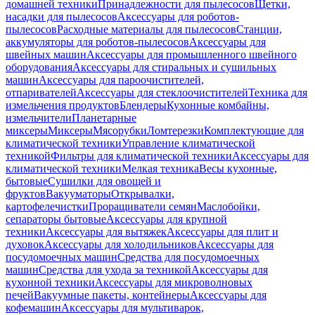
домашней техники
Принадлежности для пылесосов
Щетки,
насадки для пылесосов
Аксессуары для роботов-
пылесосов
Расходные материалы для пылесосов
Станции,
аккумуляторы для роботов-пылесосов
Аксессуары для
швейных машин
Аксессуары для промышленного швейного
оборудования
Аксессуары для стиральных и сушильных
машин
Аксессуары для пароочистителей,
отпаривателей
Аксессуары для стеклоочистителей
Техника для
измельчения продуктов
Блендеры
Кухонные комбайны,
измельчители
Планетарные
миксеры
Миксеры
Мясорубки
Ломтерезки
Комплектующие для
климатической техники
Управление климатической
техникой
Фильтры для климатической техники
Аксессуары для
климатической техники
Мелкая техника
Весы кухонные,
бытовые
Сушилки для овощей и
фруктов
Вакууматоры
Открывалки,
картофелечистки
Проращиватели семян
Маслобойки,
сепараторы бытовые
Аксессуары для крупной
техники
Аксессуары для вытяжек
Аксессуары для плит и
духовок
Аксессуары для холодильников
Аксессуары для
посудомоечных машин
Средства для посудомоечных
машин
Средства для ухода за техникой
Аксессуары для
кухонной техники
Аксессуары для микроволновых
печей
Вакуумные пакеты, контейнеры
Аксессуары для
кофемашин
Аксессуары для мультиварок,