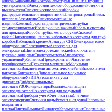
анкеры
Карабины
Фиксаторы арматуры
Шплинты
Пружины
универсальные
Электромонтажное оборудование
Розетки и
выключатели
Электрические звонки
Коробки
распределительные и подрозетники
Электропатроны
Вилки,
штепсели
Заземление
Электромонтажные
изделия
Клеммы
Средства диэлектрические
Трубки
термоусаживаемые
Изолирующие зажимы
Кабель и системы
для прокладки
Короба, трубы, металлорукав
Силовой
кабель
Наконечники, гильзы кабельные
Аксессуары для труб,
коробов
Кабельный крепеж
Арматура СИП
Электрощитовое
оборудование
Электрощиты
Аксессуары для
электрощита
Шины электротехнические
Выключатели
путевые, концевые
Трансформаторы
Аппаратура
управления
Рубильники
Предохранители
Частотные
преобразователи
Пускатели магнитные
Модульная
автоматика
Выключатели автоматические
Реле
Выключатели
нагрузки
Контакторы
Дополнительное модульное
оборудование
УЗИП
Автоматика пуска
двигателя
Дифференциальные
автоматы
УЗО
Конденсаторы
Комплексная защита
электродвигателей
Аксессуары для модульной
автоматики
Приборы учета
Счетчики газа
Счетчики
электроэнергии
Счетчики воды
Ремонт и отделка
Напольные
покрытия и
плитка
Плитка
Ламинат
Линолеум
Керамогранит
Спортивные