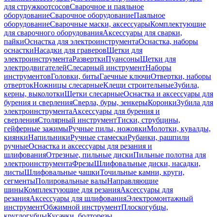
для стружкоотсосов
Сварочное и паяльное
оборудование
Сварочное оборудование
Паяльное
оборудование
Сварочные маски, аксессуары
Комплектующие
для сварочного оборудования
Аксессуары для сварки,
пайки
Оснастка для электроинструмента
Оснастка, наборы
оснастки
Насадки для граверов
Щетки для
электроинструмента
Развертки
Пуансоны
Щетки для
электродвигателей
Слесарный инструмент
Наборы
инструментов
Головки, биты
Гаечные ключи
Отвертки, наборы
отверток
Ножницы слесарные
Клещи строительные
Зубила,
керны, выколотки
Щетки слесарные
Оснастка и аксессуары для
бурения и сверления
Сверла, буры, зенкеры
Коронки
Зубила для
электроинструмента
Аксессуары для бурения и
сверления
Столярный инструмент
Тиски, струбцины,
гейферные зажимы
Ручные пилы, ножовки
Молотки, кувалды,
киянки
Напильники
Ручные стамески
Рубанки, рашпили
ручные
Оснастка и аксессуары для резания и
шлифования
Отрезные, пильные диски
Пильные полотна для
электроинструмента
Фрезы
Шлифовальные диски, насадки,
листы
Шлифовальные чашки
Точильные камни, круги,
сегменты
Полировальные валы
Направляющие
шины
Комплектующие для резания
Аксессуары для
резания
Аксессуары для шлифования
Электромонтажный
инструмент
Обжимной инструмент
Плоскогубцы,
круглогубцы
Кусачки, болторезы,