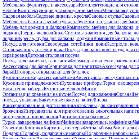
Мебельная фурнитура и аксессуары
Комплектующие для столов
мебели
Комплектующие для корпусной мебели
Мебельная фурн
Садовая мебель
Садовые диваны, кресла
Садовые стулья
Садовые
Мебель для бани и сауны
Стулья, табуретки, подставки для бани
Мебель для лоджии и балкона
Комплекты мебели для балкона, 
лоджии
Дверцы жалюзийные
Системы хранения для балкона, л
лоджии
Кресла, пуфы для балкона, лоджии
Компактные столы дл
Посуда для готовки
Сковороды, сотейники, воки
Кастрюли, ков
Столовая посуда, сервировка
Посуда для напитков
Посуда для г
сервировки
Детская столовая посуда
Посуда для выпечки, запекания
Формы для выпечки, запекания
Аксессуары для бара
Сервировка для напитков
Аксессуары для 
бары
Штопоры, открывалки для бутылок
Кухонные ножи, аксессуары
Ножи
Аксессуары для кухонных н
Кухонные принадлежности
Кухонные приборы
Терки, овощерез
мяса, тендерайзеры
Кухонные мелочи
Миски
Организация хранения на кухне
Посуда для хранения
Органайзе
посуда, упаковка
Вакуумные пакеты, контейнеры
Консервирование и дистилляция
Автоклавы для консервирован
брожения
Ингредиенты для приготовления алкогольных напит
виноделия и пивоварения
Дистилляторы бытовые
Турки, заварочные чайники
Чайники заварочные, кофейники
Ча
Сувениры
Копилки
Картины, постеры
Фотоальбомы
Рамки для ф
Подарки
Подарки, подарочные наборы
Подарочные наборы косм
Водоснабжение
Водонагреватели
Бытовые насосы
Проточные фи