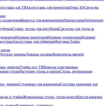
сессуары для ТВ
Аксессуары для проектора
Очки 3D
Средства
ание
 охлаждения
Корпуса для компьютеров
Процессоры
Оптические
утбуков
Сумки, чехлы для ноутбуков
Средства для ухода за
деокарты
Игровые мониторы
Игровые телевизоры
Игровые
акустика
Аксессуары для геймеров
Фигурки Funko
 диски
Детские диваны
Диваны садовые
Комплекты мягкой
ики, комоды
Тумбы под ТВ
Комоды пластиковые
довые столы
Растущие столы и парты
Столы, журнальные
ки, диваны
Стульчики для кормления
Системы хранения для
моды и тумбы
Журнальные столы, столы-книги
Кресла-качалки,
ки, скамьи
Ключницы, газетницы