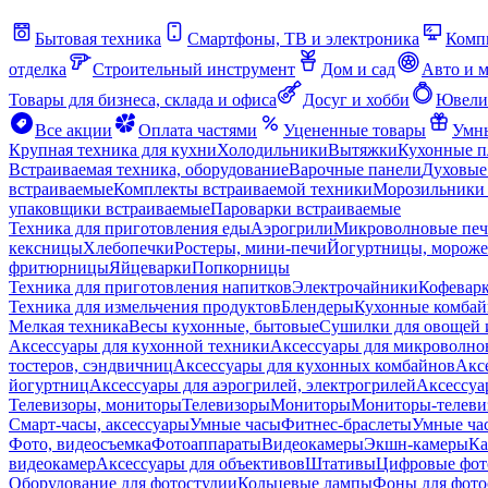
Бытовая техника
Смартфоны, ТВ и электроника
Комп
отделка
Строительный инструмент
Дом и сад
Авто и 
Товары для бизнеса, склада и офиса
Досуг и хобби
Ювели
Все акции
Оплата частями
Уцененные товары
Умны
Крупная техника для кухни
Холодильники
Вытяжки
Кухонные 
Встраиваемая техника, оборудование
Варочные панели
Духовые
встраиваемые
Комплекты встраиваемой техники
Морозильники 
упаковщики встраиваемые
Пароварки встраиваемые
Техника для приготовления еды
Аэрогрили
Микроволновые пе
кексницы
Хлебопечки
Ростеры, мини-печи
Йогуртницы, морож
фритюрницы
Яйцеварки
Попкорницы
Техника для приготовления напитков
Электрочайники
Кофевар
Техника для измельчения продуктов
Блендеры
Кухонные комбай
Мелкая техника
Весы кухонные, бытовые
Сушилки для овощей 
Аксессуары для кухонной техники
Аксессуары для микроволно
тостеров, сэндвичниц
Аксессуары для кухонных комбайнов
Акс
йогуртниц
Аксессуары для аэрогрилей, электрогрилей
Аксессуа
Телевизоры, мониторы
Телевизоры
Мониторы
Мониторы-телеви
Смарт-часы, аксессуары
Умные часы
Фитнес-браслеты
Умные ча
Фото, видеосъемка
Фотоаппараты
Видеокамеры
Экшн-камеры
Ка
видеокамер
Аксессуары для объективов
Штативы
Цифровые фот
Оборудование для фотостудии
Кольцевые лампы
Фоны для фото