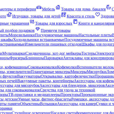
ьютеры и периферия
Мебель
Товары для дома, бакалея
С
мото
Игрушки, товары для детей
Красота и стиль
Здоров
рные украшения
Товары для взрослых
Книги и канцеляри
й подбор подарков
Премиум товары
плиты
Морозильники
Посудомоечные машины
Настольные плиты
 шкафы
Холодильники встраиваемые
Посудомоечные машины вс
встраиваемые
Измельчители пищевых отходов
Шкафы для подогр
чи
Мультиварки
Сэндвичницы, хот-дог мейкеры
Тостеры
Электрог
еницы
Фризеры
Блинницы
Пароварки
Автоклавы для консервиров
ки, кофемашины
Соковыжималки
Кофемолки
Вспениватели молок
ны, измельчители
Планетарные миксеры
Миксеры
Мясорубки
Лом
и фруктов
Вакууматоры
Открывалки, картофелечистки
Проращива
вых печей
Вакуумные пакеты, контейнеры
Аксессуары для кофе
ессуары для мясорубок
Аксессуары для блендеров, миксеров
Аксе
ры для соковыжималок
Средства для ухода за техникой
зоры
ТВ-приставки и медиаплееры
Проекторы
Проекционные эк
сы детские
Умные часы, фитнес-браслеты
Ремешки, аксессуары дл
рты памяти
Объективы
Вспышки
Аксессуары для камер
Сумки и ч
орамки
студии
Студийное освещение
Насадки светоформирующие для фо