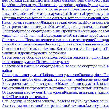
для укладки плитки
Системы выравнивания плитки
Аксессуары
Коробки и фурнитура
Наличники, коробки, доборы
Ручки дверн
Крепежные изделия
Саморезы, шурупы
Гвозди
Анкеры, дюбели
анкеры
Карабины
Фиксаторы арматуры
Шплинты
Пружины унив
Отделка потолка
Потолочные системы
Потолочные панели
Пото
Пены, клеи, герметики
Жидкие гвозди
Герметики
Монтажная пе
Электромонтажные изделия
Клеммы
Средства диэлектрические
Электрощитовое оборудование
Электрощиты
Аксессуары для э
управления
Рубильники
Предохранители
Частотные преобразов
Светотехника
Промышленное и сигнальное освещение
Светоди
Люки
Люки ревизионные
Люки под плитку
Люки напольные
Люк
Силовая и строительная техника
Бетоносмесители
Генераторы
Та
машины
Гидроинструмент
Погрузчики
Строительное оборудование
Компрессоры
Тепловые пушки
Пыле
электроинструмента
Пневмоинструмент
Сварочное и паяльное оборудование
Сварочное оборудование
П
пайки
Слесарный инструмент
Наборы инструментов
Головки, биты
Га
Столярный инструмент
Тиски, струбцины, гейферные зажимы
Р
Электромонтажный инструмент
Обжимной инструмент
Плоског
Разметочный инструмент
Разметочные инструменты
Инструмент
Отделочный инструмент
Плиткорезы
Кельмы, шпатели, гладилк
работ
Пленки строительные
Спецодежда и средства защиты
Средства индивидуальной защ
Аксессуары для силовой и строительной техники
Аксессуары дл