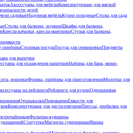
ваток
Аксессуары для мебели
Комплектующие для мягкой
безопасности детей
чели садовые
Надувная мебель
Кухни походные
Столы для сада
вые
Столы для балкона, лоджии
Шкафы для балкона,
ии
Кресла-качалки, кресла-маятники
Стулья для балкона,
роемкости
е приборы
Столовая посуда
Посуда для сервировки
Предметы
укава для выпечки
ссуары для охлаждения напитков
Наборы для бара, мини-
сита, воронки
Формы, приборы для приготовления
Молотки для
аксессуары на рейлинги
Рейлинги для кухни
Одноразовая
вирования
Открывалки
Пивоварни
Емкости для
тков
Комплектующие для дистилляторов
Прессы, дробилки для
лектрочайников
Фильтры-кувшины
я украшений
Статуэтки
Магниты сувенирные
Иконы
ля проточных фильтров
Магистральные фильтры, системы