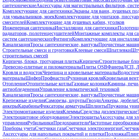
сантехнические
Аксессуары для магистральных фильтров, сист
Комплектующие для сантехники
Экраны для ванн, душевых по
для умывальников, моек
Комплектующие для унитазов, писсуар
смесителей
Комплектующие для душевых кабин, уголков
Инженерная сантехника
Инсталляции для сантехники
Полотенц
радиаторов, полотенцесушителей
Монтажные комплекты для с
систем сантехнических
Фитинги
Комплектующие для инсталля
Канализация
Тросы сантехнические, вантузы
Прочистные маши
Строительные смеси и грунтовки
Клеевые смеси
Шпатлевки
Шту
строительных смесей
Кирпичи, блоки, тротуарная плитка
Кирпичи
Строительные бло
Древесно-плитные и пиломатериалы
Плиты OSB
Фанера
ДСП, 
Кровля и водосток
Черепица и кровельные материалы
Водосточ
материалы
Шифер
Профнастил
Рулонная кровля
Кровельная вен
Отопление
Отопительные котлы
Газовые колонки
Камины, печи
антиобледенения
Управление климатической техникой
Канализация
Тросы сантехнические, вантузы
Прочистные маши
Крепежные изделия
Саморезы, шурупы
Гвозди
Анкеры, дюбели
анкеры
Карабины
Фиксаторы арматуры
Шплинты
Пружины унив
Электромонтажные изделия
Клеммы
Средства диэлектрические
Электрощитовое оборудование
Электрощиты
Аксессуары для э
управления
Рубильники
Предохранители
Частотные преобразов
Приборы учета
Счетчики газа
Счетчики электроэнергии
Счетчи
Аксессуары для напольных покрытий и плитки
Подложка
Плинт