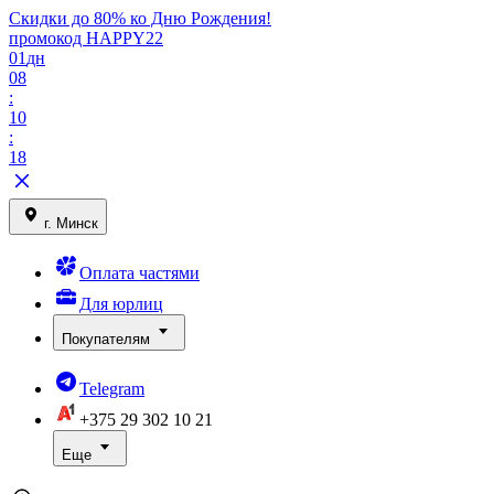
Скидки до 80% ко Дню Рождения!
промокод HAPPY22
01
дн
08
:
10
:
18
г. Минск
Оплата частями
Для юрлиц
Покупателям
Telegram
+375 29
302 10 21
Еще