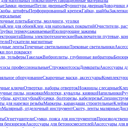
 для напольных покрытий
Реставрационные материалы
ые
Замки дверные
Петли дверные
Фурнитура дверная
Доводчики 
Скобы, штифты
Перфорированный крепеж
Гайки, шайбы
Заклепки
ерсальные
лочные плиты
Багеты, молдинги, уголки
на
Клеи для обоев
Клеи для напольных покрытий
Очистители, рас
Трубки термоусаживаемые
Изолирующие зажимы
лектрощита
Шины электротехнические
Выключатели путевые, ко
атели
Пускатели магнитные
одные ленты
Точечные светильники
Трековые светильники
Аксесс
и под покраску
ли, тельферы
Такелаж
Виброплиты, глубинные вибраторы
Бензор
сосы профессиональные
Стружкоотсосы
Домкраты
Аксессуары д
аяльное оборудование
Сварочные маски, аксессуары
Комплектующ
ечные ключи
Отвертки, наборы отверток
Ножницы слесарные
Кле
учные пилы, ножовки
Молотки, кувалды, киянки
Напильники
Ру
убцы, круглогубцы
Кусачки, болторезы, кабелерезы
Специнструм
ы для нарезки резьбы
Маркеры, карандаши строительные
Клейма
и
Малярный, отделочный инструмент
Скотч, ленты малярные
Дисп
иты
Огнетушители
Сумки, пояса для инструментов
Производствен
я бензорезов
Аксессуары для бетоносмесителей
Аксессуары для 