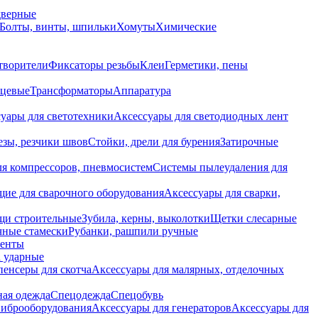
дверные
Болты, винты, шпильки
Хомуты
Химические
творители
Фиксаторы резьбы
Клеи
Герметики, пены
нцевые
Трансформаторы
Аппаратура
уары для светотехники
Аксессуары для светодиодных лент
езы, резчики швов
Стойки, дрели для бурения
Затирочные
ля компрессоров, пневмосистем
Системы пылеудаления для
ие для сварочного оборудования
Аксессуары для сварки,
щи строительные
Зубила, керны, выколотки
Щетки слесарные
чные стамески
Рубанки, рашпили ручные
енты
 ударные
енсеры для скотча
Аксессуары для малярных, отделочных
ная одежда
Спецодежда
Спецобувь
виброоборудования
Аксессуары для генераторов
Аксессуары для