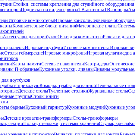
студии
Стойки, системы крепления для студийного оборудования
елевизоров
Подписки на видеосервисы
ТВ-антенны
ТВ-тюнеры
Ак
теры
Игровые компьютеры
Игровые консоли
Серверное оборудов
карты
Компьютерные блоки питания
Материнские платы
Системы
накопителей
ов
Аксессуары для ноутбуков
Очки для компьютера
Рюкзаки для но
контроллеры
Игровые ноутбуки
Игровые компьютеры
Игровые ви
ие
Столы геймерские
Игровые микрофоны
Игровая мультимедиа 
ониторов
диски
Карты памяти
Сетевые накопители
Картридеры
Оптические
иваны П-образные
Кухонные уголки, диваны
Диваны модульные
 для ноутбуков
тумбы в прихожую
Комоды, тумбы для ванной
Пеленальные стол
ьютерные
Детские столы
Туалетные столики
Журнальные столы
Са
денные группы
Столы-книги
ухни
уреты барные
Кухонный гарнитур
Кухонные модули
Кухонные угол
ры
Детские кроватки-трансформеры
Столы-трансформеры
ки, секции
Полки, стеллажи, системы хранения
Стулья, кресла
Ко
емы хранения в прихожую
Вешалки, подставки для зонтов
Банкет