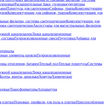
иленовые
Расширительные баки, гидроаккумуляторы
ванн
Плинтусы для сантехники
Сифоны, трапы
Комплектующие
уров
Комплектующие для сифонов, трапов
Комплектующие для
ьные фильтры, системы сантехнические
Комплектующие для
юки сантехнические
Аксессуары для магистральных фильтров,
ружной канализации
Люки канализационные
 составы
Гидроизоляционные смеси
Грунтовки
Добавки для
атериалы
рные элементы кровли
Гидроизоляционные
оры отопления, батареи
Теплый пол
Теплые плинтусы
Системы
ружной канализации
Люки канализационные
Болты, винты, шпильки
Хомуты
Химические
нцевые
Трансформаторы
Аппаратура
я плитки
Порожки, профили для пола и плитки
Приспособления