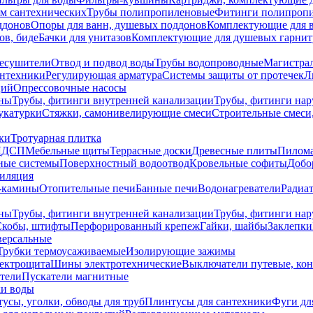
ем сантехнических
Трубы полипропиленовые
Фитинги полипроп
ддонов
Опоры для ванн, душевых поддонов
Комплектующие для 
ов, биде
Бачки для унитазов
Комплектующие для душевых гарнит
есушители
Отвод и подвод воды
Трубы водопроводные
Магистрал
антехники
Регулирующая арматура
Системы защиты от протечек
Л
ций
Опрессовочные насосы
ны
Трубы, фитинги внутренней канализации
Трубы, фитинги на
катурки
Стяжки, самонивелирующие смеси
Строительные смеси,
ки
Тротуарная плитка
ЛДСП
Мебельные щиты
Террасные доски
Древесные плиты
Пилом
ные системы
Поверхностный водоотвод
Кровельные софиты
Добо
тиляция
-камины
Отопительные печи
Банные печи
Водонагреватели
Радиат
ны
Трубы, фитинги внутренней канализации
Трубы, фитинги на
Скобы, штифты
Перфорированный крепеж
Гайки, шайбы
Заклепки
ерсальные
Трубки термоусаживаемые
Изолирующие зажимы
лектрощита
Шины электротехнические
Выключатели путевые, ко
атели
Пускатели магнитные
ки воды
усы, уголки, обводы для труб
Плинтусы для сантехники
Фуги дл