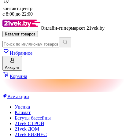
контакт-центр
с
8:00
до
22:00
Онлайн-гипермаркет 21vek.by
Каталог товаров
Избранное
Аккаунт
Корзина
Все акции
Уценка
Климат
Батуты бассейны
21vek СТРОЙ
21vek ДОМ
21vek БИЗНЕС