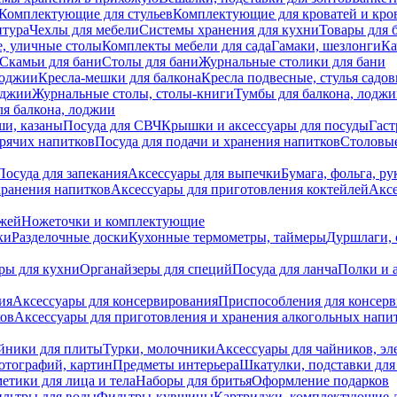
Комплектующие для стульев
Комплектующие для кроватей и кро
итура
Чехлы для мебели
Системы хранения для кухни
Товары для 
, уличные столы
Комплекты мебели для сада
Гамаки, шезлонги
Ка
Скамьи для бани
Столы для бани
Журнальные столики для бани
лоджии
Кресла-мешки для балкона
Кресла подвесные, стулья садо
оджии
Журнальные столы, столы-книги
Тумбы для балкона, лодж
я балкона, лоджии
ши, казаны
Посуда для СВЧ
Крышки и аксессуары для посуды
Гаст
орячих напитков
Посуда для подачи и хранения напитков
Столовы
Посуда для запекания
Аксессуары для выпечки
Бумага, фольга, р
хранения напитков
Аксессуары для приготовления коктейлей
Аксе
ожей
Ножеточки и комплектующие
ки
Разделочные доски
Кухонные термометры, таймеры
Дуршлаги, 
ры для кухни
Органайзеры для специй
Посуда для ланча
Полки и 
ия
Аксессуары для консервирования
Приспособления для консер
ков
Аксессуары для приготовления и хранения алкогольных напи
йники для плиты
Турки, молочники
Аксессуары для чайников, э
отографий, картин
Предметы интерьера
Шкатулки, подставки дл
етики для лица и тела
Наборы для бритья
Оформление подарков
льтры для воды
Фильтры-кувшины
Картриджи, комплектующие д