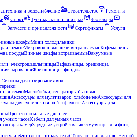
антехника и водоснабжение
Строительство
Ремонт и
ье
Спорт
Туризм, активный отдых
Зоотовары
я
Запчасти и принадлежности
Сертификаты
Услуги
Винные шкафы
Мини-холодильники
траиваемые
Микроволновые печи встраиваемые
Кофемашины
ева посуды
Винные шкафы встраиваемые
Вакуумные
рили, электрошашлычницы
Вафельницы, орешницы,
ания
Сыроварни
Фритюрницы, фондю-
а
Сифоны для газирования воды
терезки
тели семян
Маслобойки, сепараторы бытовые
машин
Аксессуары для мультиварок, хлебопечек
Аксессуары для
ссуары для сушилок овощей и фруктов
Аксессуары для
раны
Профессиональные дисплеи
я умных часов
Кабели для умных часов
ехлы для камер
Зарядные устройства, аккумуляторы для фото,
тостудии
Фотозонты, отражатели
Оборудование для предметной