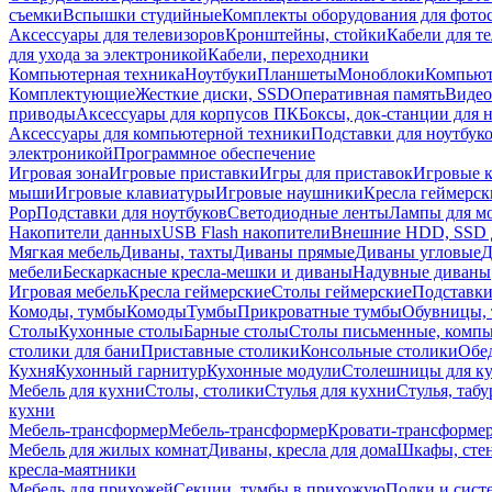
съемки
Вспышки студийные
Комплекты оборудования для фото
Аксессуары для телевизоров
Кронштейны, стойки
Кабели для т
для ухода за электроникой
Кабели, переходники
Компьютерная техника
Ноутбуки
Планшеты
Моноблоки
Компью
Комплектующие
Жесткие диски, SSD
Оперативная память
Видео
приводы
Аксессуары для корпусов ПК
Боксы, док-станции для 
Аксессуары для компьютерной техники
Подставки для ноутбук
электроникой
Программное обеспечение
Игровая зона
Игровые приставки
Игры для приставок
Игровые 
мыши
Игровые клавиатуры
Игровые наушники
Кресла геймерск
Pop
Подставки для ноутбуков
Светодиодные ленты
Лампы для м
Накопители данных
USB Flash накопители
Внешние HDD, SSD 
Мягкая мебель
Диваны, тахты
Диваны прямые
Диваны угловые
Д
мебели
Бескаркасные кресла-мешки и диваны
Надувные диваны
Игровая мебель
Кресла геймерские
Столы геймерские
Подставки
Комоды, тумбы
Комоды
Тумбы
Прикроватные тумбы
Обувницы, 
Столы
Кухонные столы
Барные столы
Столы письменные, комп
столики для бани
Приставные столики
Консольные столики
Обе
Кухня
Кухонный гарнитур
Кухонные модули
Столешницы для к
Мебель для кухни
Столы, столики
Стулья для кухни
Стулья, таб
кухни
Мебель-трансформер
Мебель-трансформер
Кровати-трансформе
Мебель для жилых комнат
Диваны, кресла для дома
Шкафы, стен
кресла-маятники
Мебель для прихожей
Секции, тумбы в прихожую
Полки и сист