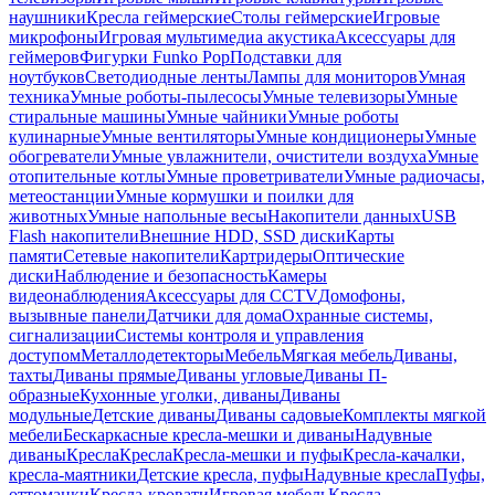
наушники
Кресла геймерские
Столы геймерские
Игровые
микрофоны
Игровая мультимедиа акустика
Аксессуары для
геймеров
Фигурки Funko Pop
Подставки для
ноутбуков
Светодиодные ленты
Лампы для мониторов
Умная
техника
Умные роботы-пылесосы
Умные телевизоры
Умные
стиральные машины
Умные чайники
Умные роботы
кулинарные
Умные вентиляторы
Умные кондиционеры
Умные
обогреватели
Умные увлажнители, очистители воздуха
Умные
отопительные котлы
Умные проветриватели
Умные радиочасы,
метеостанции
Умные кормушки и поилки для
животных
Умные напольные весы
Накопители данных
USB
Flash накопители
Внешние HDD, SSD диски
Карты
памяти
Сетевые накопители
Картридеры
Оптические
диски
Наблюдение и безопасность
Камеры
видеонаблюдения
Аксессуары для CCTV
Домофоны,
вызывные панели
Датчики для дома
Охранные системы,
сигнализации
Системы контроля и управления
доступом
Металлодетекторы
Мебель
Мягкая мебель
Диваны,
тахты
Диваны прямые
Диваны угловые
Диваны П-
образные
Кухонные уголки, диваны
Диваны
модульные
Детские диваны
Диваны садовые
Комплекты мягкой
мебели
Бескаркасные кресла-мешки и диваны
Надувные
диваны
Кресла
Кресла
Кресла-мешки и пуфы
Кресла-качалки,
кресла-маятники
Детские кресла, пуфы
Надувные кресла
Пуфы,
оттоманки
Кресла-кровати
Игровая мебель
Кресла