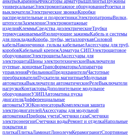
анкеры
Карабины
Фиксаторы арматуры
Шплинты
Пружины
универсальные
Электромонтажное оборудование
Розетки и
выключатели
Электрические звонки
Коробки
распределительные и подрозетники
Электропатроны
Вилки,
штепсели
Заземление
Электромонтажные
изделия
Клеммы
Средства диэлектрические
Трубки
термоусаживаемые
Изолирующие зажимы
Кабель и системы
для прокладки
Короба, трубы, металлорукав
Силовой
кабель
Наконечники, гильзы кабельные
Аксессуары для труб,
коробов
Кабельный крепеж
Арматура СИП
Электрощитовое
оборудование
Электрощиты
Аксессуары для
электрощита
Шины электротехнические
Выключатели
путевые, концевые
Трансформаторы
Аппаратура
управления
Рубильники
Предохранители
Частотные
преобразователи
Пускатели магнитные
Модульная
автоматика
Выключатели автоматические
Реле
Выключатели
нагрузки
Контакторы
Дополнительное модульное
оборудование
УЗИП
Автоматика пуска
двигателя
Дифференциальные
автоматы
УЗО
Конденсаторы
Комплексная защита
электродвигателей
Аксессуары для модульной
автоматики
Приборы учета
Счетчики газа
Счетчики
электроэнергии
Счетчики воды
Ремонт и отделка
Напольные
покрытия и
плитка
Плитка
Ламинат
Линолеум
Керамогранит
Спортивные