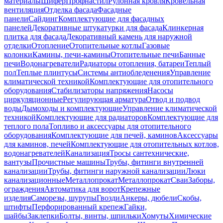
материалы
Шифер
Профнастил
Рулонная кровля
Кровельная
вентиляция
Отделка фасада
Фасадные
панели
Сайдинг
Комплектующие для фасадных
панелей
Декоративные штукатурки для фасада
Клинкерная
плитка для фасада
Декоративный камень для наружной
отделки
Отопление
Отопительные котлы
Газовые
колонки
Камины, печи-камины
Отопительные печи
Банные
печи
Водонагреватели
Радиаторы отопления, батареи
Теплый
пол
Теплые плинтусы
Системы антиобледенения
Управление
климатической техникой
Комплектующие для отопительного
оборудования
Стабилизаторы напряжения
Насосы
циркуляционные
Регулирующая арматура
Отвод и подвод
воды
Дымоходы и комплектующие
Управление климатической
техникой
Комплектующие для радиаторов
Комплектующие для
теплого пола
Топливо и аксессуары для отопительного
оборудования
Комплектующие для печей, каминов
Аксессуары
для каминов, печей
Комплектующие для отопительных котлов,
водонагревателей
Канализация
Тросы сантехнические,
вантузы
Прочистные машины
Трубы, фитинги внутренней
канализации
Трубы, фитинги наружной канализации
Люки
канализационные
Металлопрокат
Металлопрокат
Сваи
Заборы,
ограждения
Автоматика для ворот
Крепежные
изделия
Саморезы, шурупы
Гвозди
Анкеры, дюбели
Скобы,
штифты
Перфорированный крепеж
Гайки,
шайбы
Заклепки
Болты, винты, шпильки
Хомуты
Химические