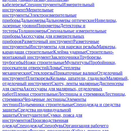
кабелерезы
Специнструменты
Измерительный
инструмент
Мерительные
инструменты
Электроизмерительные
приборы
Дальномеры
Дальномеры оптические
Нивелиры,
лазерные уровни
Пирометры
Детекторы и
тестеры
Толщиномеры
Специальные измерительные
приборы
Аксессуары для измерительных
приборов
Разметочный инструмент
Разметочные
инструменты
Инструменты для нарезки резьбы
Маркеры,
карандаши строительные
Клейма ударные
Строительно-
монтажный инструмент
Заклепочники
Труборезы,
трубогибы
Ножи строительные
Мультитулы
Пробойники,
просекатели отверстий
Ломы
Степлеры
механические
Стеклорезы
Прикаточные валики
Отделочный
инструмент
Плиткорезы
Кельмы, шпатели, гладилки
Малярный,
отделочный инструмент
Скотч, ленты малярные
Диспенсеры
для скотча
Аксессуары для малярных, отделочных
работ
Пленки строительные
Лестницы и стремянки
Лестницы,
стремянки
Чердачные лестницы
Элементы
лестниц
Подъемники строительные
Спецодежда и средства
защиты
Средства индивидуальной
защиты
Огнетушители
Сумки, пояса для
инструментов
Производственная
одежда
Спецодежда
Спецобувь
Организация рабочего
пространства
Фонари, прожекторы
Кейсы, ящики для