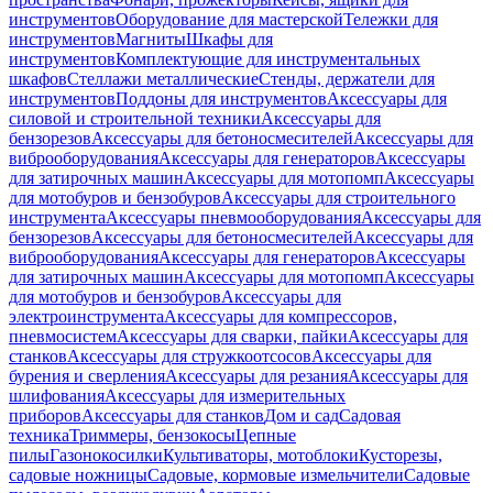
инструментов
Оборудование для мастерской
Тележки для
инструментов
Магниты
Шкафы для
инструментов
Комплектующие для инструментальных
шкафов
Стеллажи металлические
Стенды, держатели для
инструментов
Поддоны для инструментов
Аксессуары для
силовой и строительной техники
Аксессуары для
бензорезов
Аксессуары для бетоносмесителей
Аксессуары для
виброоборудования
Аксессуары для генераторов
Аксессуары
для затирочных машин
Аксессуары для мотопомп
Аксессуары
для мотобуров и бензобуров
Аксессуары для строительного
инструмента
Аксессуары пневмооборудования
Аксессуары для
бензорезов
Аксессуары для бетоносмесителей
Аксессуары для
виброоборудования
Аксессуары для генераторов
Аксессуары
для затирочных машин
Аксессуары для мотопомп
Аксессуары
для мотобуров и бензобуров
Аксессуары для
электроинструмента
Аксессуары для компрессоров,
пневмосистем
Аксессуары для сварки, пайки
Аксессуары для
станков
Аксессуары для стружкоотсосов
Аксессуары для
бурения и сверления
Аксессуары для резания
Аксессуары для
шлифования
Аксессуары для измерительных
приборов
Аксессуары для станков
Дом и сад
Садовая
техника
Триммеры, бензокосы
Цепные
пилы
Газонокосилки
Культиваторы, мотоблоки
Кусторезы,
садовые ножницы
Садовые, кормовые измельчители
Садовые