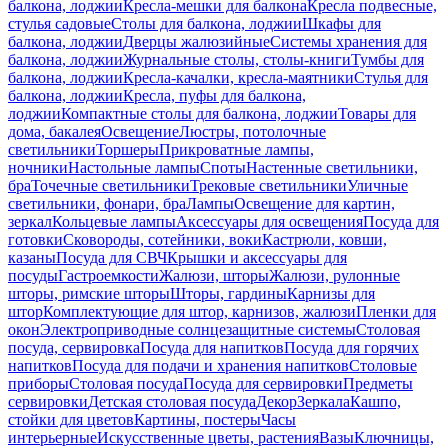
балкона, лоджии
Кресла-мешки для балкона
Кресла подвесные,
стулья садовые
Столы для балкона, лоджии
Шкафы для
балкона, лоджии
Дверцы жалюзийные
Системы хранения для
балкона, лоджии
Журнальные столы, столы-книги
Тумбы для
балкона, лоджии
Кресла-качалки, кресла-маятники
Стулья для
балкона, лоджии
Кресла, пуфы для балкона,
лоджии
Компактные столы для балкона, лоджии
Товары для
дома, бакалея
Освещение
Люстры, потолочные
светильники
Торшеры
Прикроватные лампы,
ночники
Настольные лампы
Споты
Настенные светильники,
бра
Точечные светильники
Трековые светильники
Уличные
светильники, фонари, бра
Лампы
Освещение для картин,
зеркал
Кольцевые лампы
Аксессуары для освещения
Посуда для
готовки
Сковороды, сотейники, воки
Кастрюли, ковши,
казаны
Посуда для СВЧ
Крышки и аксессуары для
посуды
Гастроемкости
Жалюзи, шторы
Жалюзи, рулонные
шторы, римские шторы
Шторы, гардины
Карнизы для
штор
Комплектующие для штор, карнизов, жалюзи
Пленки для
окон
Электроприводные солнцезащитные системы
Столовая
посуда, сервировка
Посуда для напитков
Посуда для горячих
напитков
Посуда для подачи и хранения напитков
Столовые
приборы
Столовая посуда
Посуда для сервировки
Предметы
сервировки
Детская столовая посуда
Декор
Зеркала
Кашпо,
стойки для цветов
Картины, постеры
Часы
интерьерные
Искусственные цветы, растения
Вазы
Ключницы,