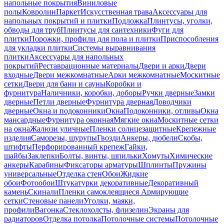
напольные покрытия
Виниловые
полы
Ковролин
Паркет
Искусственная трава
Аксессуары для
напольных покрытий и плитки
Подложка
Плинтусы, уголки,
обводы для труб
Плинтусы для сантехники
Фуги для
плитки
Порожки, профили для пола и плитки
Приспособления
для укладки плитки
Системы выравнивания
плитки
Аксессуары для напольных
покрытий
Реставрационные материалы
Двери и арки
Двери
входные
Двери межкомнатные
Арки межкомнатные
Москитные
сетки
Двери для бани и сауны
Коробки и
фурнитура
Наличники, коробки, доборы
Ручки дверные
Замки
дверные
Петли дверные
Фурнитура дверная
Доводчики
дверные
Окна и подоконники
Окна
Подоконники, отливы
Окна
мансардные
Фурнитура оконная
Мягкие окна
Москитные сетки
на окна
Жалюзи уличные
Пленки солнцезащитные
Крепежные
изделия
Саморезы, шурупы
Гвозди
Анкеры, дюбели
Скобы,
штифты
Перфорированный крепеж
Гайки,
шайбы
Заклепки
Болты, винты, шпильки
Хомуты
Химические
анкеры
Карабины
Фиксаторы арматуры
Шплинты
Пружины
универсальные
Отделка стен
Обои
Жидкие
обои
Фотообои
Штукатурки декоративные
Декоративный
камень
Скинали
Пленки самоклеящиеся
Армирующие
сетки
Стеновые панели
Уголки, маяки,
профили
Вагонка
Стеклохолсты, флизелин
Экраны для
радиаторов
Отделка потолка
Потолочные системы
Потолочные