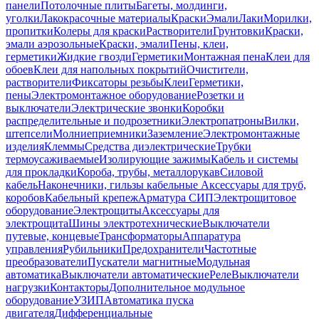
панели
Потолочные плиты
Багеты, молдинги,
уголки
Лакокрасочные материалы
Краски
Эмали
Лаки
Морилки,
пропитки
Колеры для краски
Растворители
Грунтовки
Краски,
эмали аэрозольные
Краски, эмали
Пены, клеи,
герметики
Жидкие гвозди
Герметики
Монтажная пена
Клеи для
обоев
Клеи для напольных покрытий
Очистители,
растворители
Фиксаторы резьбы
Клеи
Герметики,
пены
Электромонтажное оборудование
Розетки и
выключатели
Электрические звонки
Коробки
распределительные и подрозетники
Электропатроны
Вилки,
штепсели
Молниеприемники
Заземление
Электромонтажные
изделия
Клеммы
Средства диэлектрические
Трубки
термоусаживаемые
Изолирующие зажимы
Кабель и системы
для прокладки
Короба, трубы, металлорукав
Силовой
кабель
Наконечники, гильзы кабельные
Аксессуары для труб,
коробов
Кабельный крепеж
Арматура СИП
Электрощитовое
оборудование
Электрощиты
Аксессуары для
электрощита
Шины электротехнические
Выключатели
путевые, концевые
Трансформаторы
Аппаратура
управления
Рубильники
Предохранители
Частотные
преобразователи
Пускатели магнитные
Модульная
автоматика
Выключатели автоматические
Реле
Выключатели
нагрузки
Контакторы
Дополнительное модульное
оборудование
УЗИП
Автоматика пуска
двигателя
Дифференциальные