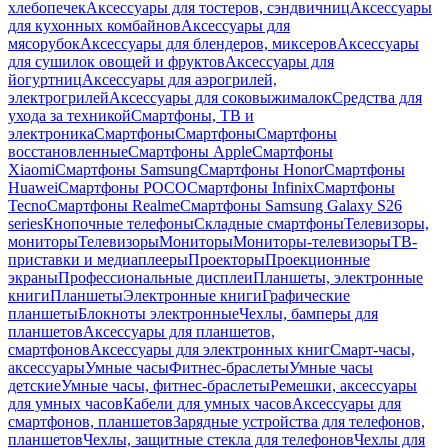
хлебопечек
Аксессуары для тостеров, сэндвичниц
Аксессуары
для кухонных комбайнов
Аксессуары для
мясорубок
Аксессуары для блендеров, миксеров
Аксессуары
для сушилок овощей и фруктов
Аксессуары для
йогуртниц
Аксессуары для аэрогрилей,
электрогрилей
Аксессуары для соковыжималок
Средства для
ухода за техникой
Смартфоны, ТВ и
электроника
Смартфоны
Смартфоны
Смартфоны
восстановленные
Смартфоны Apple
Смартфоны
Xiaomi
Смартфоны Samsung
Смартфоны Honor
Смартфоны
Huawei
Смартфоны POCO
Смартфоны Infinix
Смартфоны
Tecno
Смартфоны Realme
Смартфоны Samsung Galaxy S26
series
Кнопочные телефоны
Складные смартфоны
Телевизоры,
мониторы
Телевизоры
Мониторы
Мониторы-телевизоры
ТВ-
приставки и медиаплееры
Проекторы
Проекционные
экраны
Профессиональные дисплеи
Планшеты, электронные
книги
Планшеты
Электронные книги
Графические
планшеты
Блокноты электронные
Чехлы, бамперы для
планшетов
Аксессуары для планшетов,
смартфонов
Аксессуары для электронных книг
Смарт-часы,
аксессуары
Умные часы
Фитнес-браслеты
Умные часы
детские
Умные часы, фитнес-браслеты
Ремешки, аксессуары
для умных часов
Кабели для умных часов
Аксессуары для
смартфонов, планшетов
Зарядные устройства для телефонов,
планшетов
Чехлы, защитные стекла для телефонов
Чехлы для