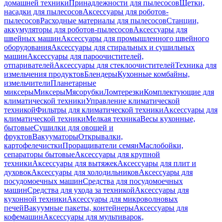
домашней техники
Принадлежности для пылесосов
Щетки,
насадки для пылесосов
Аксессуары для роботов-
пылесосов
Расходные материалы для пылесосов
Станции,
аккумуляторы для роботов-пылесосов
Аксессуары для
швейных машин
Аксессуары для промышленного швейного
оборудования
Аксессуары для стиральных и сушильных
машин
Аксессуары для пароочистителей,
отпаривателей
Аксессуары для стеклоочистителей
Техника для
измельчения продуктов
Блендеры
Кухонные комбайны,
измельчители
Планетарные
миксеры
Миксеры
Мясорубки
Ломтерезки
Комплектующие для
климатической техники
Управление климатической
техникой
Фильтры для климатической техники
Аксессуары для
климатической техники
Мелкая техника
Весы кухонные,
бытовые
Сушилки для овощей и
фруктов
Вакууматоры
Открывалки,
картофелечистки
Проращиватели семян
Маслобойки,
сепараторы бытовые
Аксессуары для крупной
техники
Аксессуары для вытяжек
Аксессуары для плит и
духовок
Аксессуары для холодильников
Аксессуары для
посудомоечных машин
Средства для посудомоечных
машин
Средства для ухода за техникой
Аксессуары для
кухонной техники
Аксессуары для микроволновых
печей
Вакуумные пакеты, контейнеры
Аксессуары для
кофемашин
Аксессуары для мультиварок,