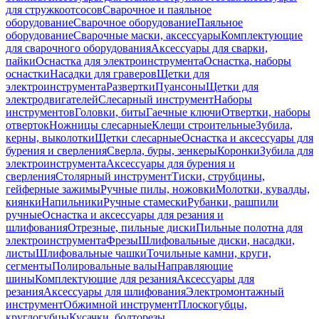
для стружкоотсосов
Сварочное и паяльное
оборудование
Сварочное оборудование
Паяльное
оборудование
Сварочные маски, аксессуары
Комплектующие
для сварочного оборудования
Аксессуары для сварки,
пайки
Оснастка для электроинструмента
Оснастка, наборы
оснастки
Насадки для граверов
Щетки для
электроинструмента
Развертки
Пуансоны
Щетки для
электродвигателей
Слесарный инструмент
Наборы
инструментов
Головки, биты
Гаечные ключи
Отвертки, наборы
отверток
Ножницы слесарные
Клещи строительные
Зубила,
керны, выколотки
Щетки слесарные
Оснастка и аксессуары для
бурения и сверления
Сверла, буры, зенкеры
Коронки
Зубила для
электроинструмента
Аксессуары для бурения и
сверления
Столярный инструмент
Тиски, струбцины,
гейферные зажимы
Ручные пилы, ножовки
Молотки, кувалды,
киянки
Напильники
Ручные стамески
Рубанки, рашпили
ручные
Оснастка и аксессуары для резания и
шлифования
Отрезные, пильные диски
Пильные полотна для
электроинструмента
Фрезы
Шлифовальные диски, насадки,
листы
Шлифовальные чашки
Точильные камни, круги,
сегменты
Полировальные валы
Направляющие
шины
Комплектующие для резания
Аксессуары для
резания
Аксессуары для шлифования
Электромонтажный
инструмент
Обжимной инструмент
Плоскогубцы,
круглогубцы
Кусачки, болторезы,