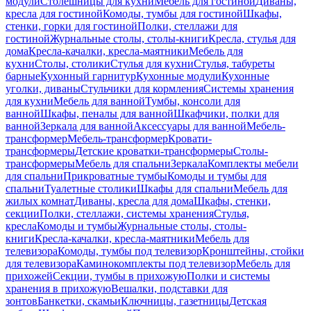
модули
Столешницы для кухни
Мебель для гостиной
Диваны,
кресла для гостиной
Комоды, тумбы для гостиной
Шкафы,
стенки, горки для гостиной
Полки, стеллажи для
гостиной
Журнальные столы, столы-книги
Кресла, стулья для
дома
Кресла-качалки, кресла-маятники
Мебель для
кухни
Столы, столики
Стулья для кухни
Стулья, табуреты
барные
Кухонный гарнитур
Кухонные модули
Кухонные
уголки, диваны
Стульчики для кормления
Системы хранения
для кухни
Мебель для ванной
Тумбы, консоли для
ванной
Шкафы, пеналы для ванной
Шкафчики, полки для
ванной
Зеркала для ванной
Аксессуары для ванной
Мебель-
трансформер
Мебель-трансформер
Кровати-
трансформеры
Детские кроватки-трансформеры
Столы-
трансформеры
Мебель для спальни
Зеркала
Комплекты мебели
для спальни
Прикроватные тумбы
Комоды и тумбы для
спальни
Туалетные столики
Шкафы для спальни
Мебель для
жилых комнат
Диваны, кресла для дома
Шкафы, стенки,
секции
Полки, стеллажи, системы хранения
Стулья,
кресла
Комоды и тумбы
Журнальные столы, столы-
книги
Кресла-качалки, кресла-маятники
Мебель для
телевизора
Комоды, тумбы под телевизор
Кронштейны, стойки
для телевизора
Каминокомплекты под телевизор
Мебель для
прихожей
Секции, тумбы в прихожую
Полки и системы
хранения в прихожую
Вешалки, подставки для
зонтов
Банкетки, скамьи
Ключницы, газетницы
Детская