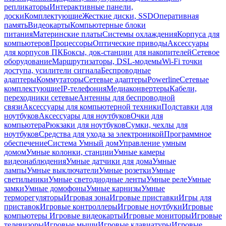
репликаторы
Интерактивные панели,
доски
Комплектующие
Жесткие диски, SSD
Оперативная
память
Видеокарты
Компьютерные блоки
питания
Материнские платы
Системы охлаждения
Корпуса для
компьютеров
Процессоры
Оптические приводы
Аксессуары
для корпусов ПК
Боксы, док-станции для накопителей
Сетевое
оборудование
Маршрутизаторы, DSL-модемы
Wi-Fi точки
доступа, усилители сигнала
Беспроводные
адаптеры
Коммутаторы
Сетевые адаптеры
Powerline
Сетевые
комплектующие
IP-телефония
Медиаконвертеры
Кабели,
переходники сетевые
Антенны для беспроводной
связи
Аксессуары для компьютерной техники
Подставки для
ноутбуков
Аксессуары для ноутбуков
Очки для
компьютера
Рюкзаки для ноутбуков
Сумки, чехлы для
ноутбуков
Средства для ухода за электроникой
Программное
обеспечение
Система Умный дом
Управление умным
домом
Умные колонки, станции
Умные камеры
видеонаблюдения
Умные датчики для дома
Умные
лампы
Умные выключатели
Умные розетки
Умные
светильники
Умные светодиодные ленты
Умные реле
Умные
замки
Умные домофоны
Умные карнизы
Умные
терморегуляторы
Игровая зона
Игровые приставки
Игры для
приставок
Игровые контроллеры
Игровые ноутбуки
Игровые
компьютеры
Игровые видеокарты
Игровые мониторы
Игровые
телевизоры
Игровые мыши
Игровые клавиатуры
Игровые