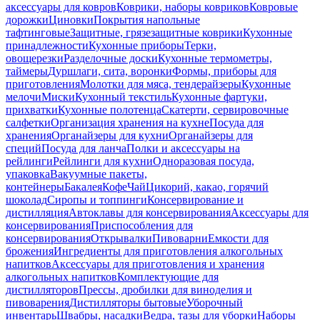
аксессуары для ковров
Коврики, наборы ковриков
Ковровые
дорожки
Циновки
Покрытия напольные
тафтинговые
Защитные, грязезащитные коврики
Кухонные
принадлежности
Кухонные приборы
Терки,
овощерезки
Разделочные доски
Кухонные термометры,
таймеры
Дуршлаги, сита, воронки
Формы, приборы для
приготовления
Молотки для мяса, тендерайзеры
Кухонные
мелочи
Миски
Кухонный текстиль
Кухонные фартуки,
прихватки
Кухонные полотенца
Скатерти, сервировочные
салфетки
Организация хранения на кухне
Посуда для
хранения
Органайзеры для кухни
Органайзеры для
специй
Посуда для ланча
Полки и аксессуары на
рейлинги
Рейлинги для кухни
Одноразовая посуда,
упаковка
Вакуумные пакеты,
контейнеры
Бакалея
Кофе
Чай
Цикорий, какао, горячий
шоколад
Сиропы и топпинги
Консервирование и
дистилляция
Автоклавы для консервирования
Аксессуары для
консервирования
Приспособления для
консервирования
Открывалки
Пивоварни
Емкости для
брожения
Ингредиенты для приготовления алкогольных
напитков
Аксессуары для приготовления и хранения
алкогольных напитков
Комплектующие для
дистилляторов
Прессы, дробилки для виноделия и
пивоварения
Дистилляторы бытовые
Уборочный
инвентарь
Швабры, насадки
Ведра, тазы для уборки
Наборы