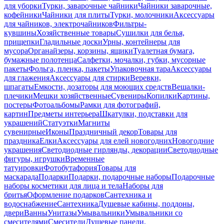
для уборки
Турки, заварочные чайники
Чайники заварочные,
кофейники
Чайники для плиты
Турки, молочники
Аксессуары
для чайников, электрочайников
Фильтры-
кувшины
Хозяйственные товары
Сушилки для белья,
прищепки
Гладильные доски
Урны, контейнеры для
мусора
Органайзеры, корзины, ящики
Туалетная бумага,
бумажные полотенца
Салфетки, мочалки, губки, мусорные
пакеты
Фольга, пленка, пакеты
Упаковочная тара
Аксессуары
для глажения
Аксессуары для стирки
Веревки,
шпагаты
Емкости, дозаторы для моющих средств
Вешалки-
плечики
Мешки хозяйственные
Сувениры
Копилки
Картины,
постеры
Фотоальбомы
Рамки для фотографий,
картин
Предметы интерьера
Шкатулки, подставки для
украшений
Статуэтки
Магниты
сувенирные
Иконы
Праздничный декор
Товары для
праздника
Елки
Аксессуары для елей новогодних
Новогодние
украшения
Светодиодные гирлянды, декорации
Светодиодные
фигуры, игрушки
Временные
татуировки
Фотобутафория
Товары для
маскарада
Подарки
Подарки, подарочные наборы
Подарочные
наборы косметики для лица и тела
Наборы для
бритья
Оформление подарков
Сантехника и
водоснабжение
Сантехника
Душевые кабины, поддоны,
двери
Ванны
Унитазы
Умывальники
Умывальники со
смесителями
Смесители
Душевые панели,