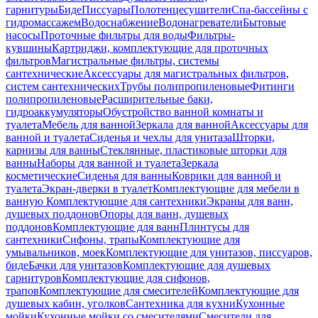
гарнитуры
Биде
Писсуары
Полотенцесушители
Спа-бассейны с
гидромассажем
Водоснабжение
Водонагреватели
Бытовые
насосы
Проточные фильтры для воды
Фильтры-
кувшины
Картриджи, комплектующие для проточных
фильтров
Магистральные фильтры, системы
сантехнические
Аксессуары для магистральных фильтров,
систем сантехнических
Трубы полипропиленовые
Фитинги
полипропиленовые
Расширительные баки,
гидроаккумуляторы
Обустройство ванной комнаты и
туалета
Мебель для ванной
Зеркала для ванной
Аксессуары для
ванной и туалета
Сиденья и чехлы для унитаза
Шторки,
карнизы для ванны
Стеклянные, пластиковые шторки для
ванны
Наборы для ванной и туалета
Зеркала
косметические
Сиденья для ванны
Коврики для ванной и
туалета
Экран-дверки в туалет
Комплектующие для мебели в
ванную
Комплектующие для сантехники
Экраны для ванн,
душевых поддонов
Опоры для ванн, душевых
поддонов
Комплектующие для ванн
Плинтусы для
сантехники
Сифоны, трапы
Комплектующие для
умывальников, моек
Комплектующие для унитазов, писсуаров,
биде
Бачки для унитазов
Комплектующие для душевых
гарнитуров
Комплектующие для сифонов,
трапов
Комплектующие для смесителей
Комплектующие для
душевых кабин, уголков
Сантехника для кухни
Кухонные
мойки
Кухонные мойки со смесителями
Смесители для