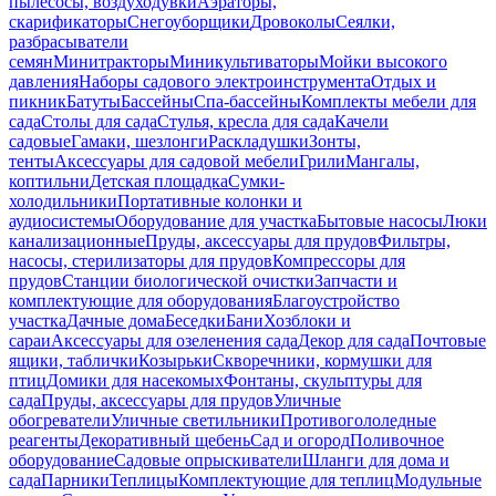
пылесосы, воздуходувки
Аэраторы,
скарификаторы
Снегоуборщики
Дровоколы
Сеялки,
разбрасыватели
семян
Минитракторы
Миникультиваторы
Мойки высокого
давления
Наборы садового электроинструмента
Отдых и
пикник
Батуты
Бассейны
Спа-бассейны
Комплекты мебели для
сада
Столы для сада
Стулья, кресла для сада
Качели
садовые
Гамаки, шезлонги
Раскладушки
Зонты,
тенты
Аксессуары для садовой мебели
Грили
Мангалы,
коптильни
Детская площадка
Сумки-
холодильники
Портативные колонки и
аудиосистемы
Оборудование для участка
Бытовые насосы
Люки
канализационные
Пруды, аксессуары для прудов
Фильтры,
насосы, стерилизаторы для прудов
Компрессоры для
прудов
Станции биологической очистки
Запчасти и
комплектующие для оборудования
Благоустройство
участка
Дачные дома
Беседки
Бани
Хозблоки и
сараи
Аксессуары для озеленения сада
Декор для сада
Почтовые
ящики, таблички
Козырьки
Скворечники, кормушки для
птиц
Домики для насекомых
Фонтаны, скульптуры для
сада
Пруды, аксессуары для прудов
Уличные
обогреватели
Уличные светильники
Противогололедные
реагенты
Декоративный щебень
Сад и огород
Поливочное
оборудование
Садовые опрыскиватели
Шланги для дома и
сада
Парники
Теплицы
Комплектующие для теплиц
Модульные