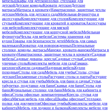
мебель
Шкафы для детской
Полки, стеллажи для
детской
Детские комоды
Кровати детские
Детские
матрасы
Матрасы в кроватку
Наматрасники, защитные чехлы
детские
Мебель для детского сада
Мебельная фурнитура и
аксессуары
Комплектующие для столов
Комплектующие для
стульев
Комплектующие для кроватей и кроваток
Аксессуары
для мебели
Комплектующие для мягкой
мебели
Комплектующие для корпусной мебели
Мебельная
фурнитура
Чехлы для мебели
Системы хранения для
кухни
Товары для безопасности детей
Мебель для самых
маленьких
Кроватки для новорожденных
Пеленальные
столики, комоды, матрасы
Манежи, кровати-манежи
Матрасы в
кроватку
Наматрасники, защитные чехлы в кроватку
Садовая
мебель
Садовые диваны, кресла
Садовые стулья
Садовые,
уличные столы
Комплекты мебели для сада
Гамаки,
шезлонги
Качели садовые
Надувная мебель
Кухни
походные
Столы для сада
Мебель для учебы
Столы, стулья
детские
Письменные столы
Растущие столы и парты
Растущие
кресла и стулья для учебы
Мебель для бани и сауны
Стулья,
табуретки, подставки для бани
Скамьи для бани
Столы для
бани
Журнальные столики для бани
Мебель для кабинета и
офиса
Столы офисные, компьютерные
Кресла, стулья для
офиса
Мягкая мебель для офиса
Шкафы офисные
Стеллажи,
полки для документов
Офисные тумбы
Комплекты мебели для
кабинета
Мебель для лоджии и балкона
Комплекты мебели для