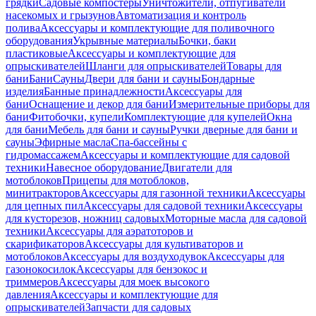
грядки
Садовые компостеры
Уничтожители, отпугиватели
насекомых и грызунов
Автоматизация и контроль
полива
Аксессуары и комплектующие для поливочного
оборудования
Укрывные материалы
Бочки, баки
пластиковые
Аксессуары и комплектующие для
опрыскивателей
Шланги для опрыскивателей
Товары для
бани
Бани
Сауны
Двери для бани и сауны
Бондарные
изделия
Банные принадлежности
Аксессуары для
бани
Оснащение и декор для бани
Измерительные приборы для
бани
Фитобочки, купели
Комплектующие для купелей
Окна
для бани
Мебель для бани и сауны
Ручки дверные для бани и
сауны
Эфирные масла
Спа-бассейны с
гидромассажем
Аксессуары и комплектующие для садовой
техники
Навесное оборудование
Двигатели для
мотоблоков
Прицепы для мотоблоков,
минитракторов
Аксессуары для газонной техники
Аксессуары
для цепных пил
Аксессуары для садовой техники
Аксессуары
для кусторезов, ножниц садовых
Моторные масла для садовой
техники
Аксессуары для аэратоторов и
скарификаторов
Аксессуары для культиваторов и
мотоблоков
Аксессуары для воздуходувок
Аксессуары для
газонокосилок
Аксессуары для бензокос и
триммеров
Аксессуары для моек высокого
давления
Аксессуары и комплектующие для
опрыскивателей
Запчасти для садовых