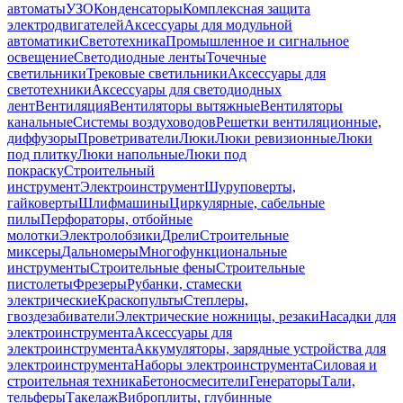
автоматы
УЗО
Конденсаторы
Комплексная защита
электродвигателей
Аксессуары для модульной
автоматики
Светотехника
Промышленное и сигнальное
освещение
Светодиодные ленты
Точечные
светильники
Трековые светильники
Аксессуары для
светотехники
Аксессуары для светодиодных
лент
Вентиляция
Вентиляторы вытяжные
Вентиляторы
канальные
Системы воздуховодов
Решетки вентиляционные,
диффузоры
Проветриватели
Люки
Люки ревизионные
Люки
под плитку
Люки напольные
Люки под
покраску
Строительный
инструмент
Электроинструмент
Шуруповерты,
гайковерты
Шлифмашины
Циркулярные, сабельные
пилы
Перфораторы, отбойные
молотки
Электролобзики
Дрели
Строительные
миксеры
Дальномеры
Многофункциональные
инструменты
Строительные фены
Строительные
пистолеты
Фрезеры
Рубанки, стамески
электрические
Краскопульты
Степлеры,
гвоздезабиватели
Электрические ножницы, резаки
Насадки для
электроинструмента
Аксессуары для
электроинструмента
Аккумуляторы, зарядные устройства для
электроинструмента
Наборы электроинструмента
Силовая и
строительная техника
Бетоносмесители
Генераторы
Тали,
тельферы
Такелаж
Виброплиты, глубинные