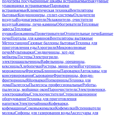
подогрева посуды
Винные шкафы встраиваемые
Вакуумные
упаковщики встраиваемые
Пароварки
встраиваемые
Климатическая техника
Вентиляторы
бытовые
Кондиционеры, сплит-системы
Охладители
воздуха
Водонагреватели
Увлажнители, очистители
воздуха
Камины, печи-камины
Обогреватели
Тепловые
завесы
Тепловые
пушки
Биокамины
Проветриватели
Отопительные печи
Банные
печи
Порталы для каминов
Вентиляторы вытяжные
Метеостанции
Газовые баллоны бытовые
Техника для
приготовления еды
Аэрогрили
Микроволновые
печи
Мультиварки
Сэндвичницы, хот-дог
мейкеры
Тостеры
Электрогрили,
электрошашлычницы
Вафельницы, орешницы,
кексницы
Хлебопечки
Ростеры, мини-печи
Йогуртницы,
мороженицы
Фризеры
Блинницы
Пароварки
Автоклавы для
консервирования
Сыроварни
Фритюрницы, фондю-
фритюрницы
Яйцеварки
Попкорницы
Техника для
дома
Пылесосы
Пылесосы профессиональные
Роботы-
пылесосы, мойщики окон
Пароочистители
Электровеники,
электрошвабры
Стеклоочистители
Стерилизационное
оборудование
Техника для приготовления
напитков
Электрочайники
Кофеварки,
кофемашины
Соковыжималки
Кофемолки
Вспениватели
молока
Сифоны для газирования воды
Аксессуары для