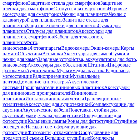
смартфонов
Защитные стекла для смартфонов
Защитные
пленки для смартфонов
Стилусы для смартфонов
Игровые
аксессуары для смартфонов
Чехлы для планшетов
Чехлы с
клавиатурой для планшетов
Защитные стекла для
планшетов
Защитные пленки для планшетов
Сумки для
планшетов
Стилусы для планшетов
Аксессуары для
планшетов, смартфонов
Кабели для телефонов,
планшетов
Фото,
видеосъемка
Фотоаппараты
Видеокамеры
Экшн-камеры
Карты
памяти
Объективы
Вспышки
Аксессуары для камер
Сумки и
чехлы для камер
Зарядные устройства, аккумуляторы для фото,
видеокамер
Аксессуары для объективов
Штативы
Цифровые
фоторамки
Аудиотехника
Мультимедиа акустика
Радиочасы,
метеостанции
Радиоприемники
Музыкальные
центры
Домашние кинотеатры
Акустические
системы
Проигрыватели виниловых пластинок
Аксессуары
для виниловых проигрывателей
Виниловые
пластинки
Инсталляционная акустика
Трансляционные
усилители
Аксессуары для аудиотехники
Комплектующие для
акустики
Акустические кабели
Подставки, стойки для
акустики
Сумки, чехлы для акустики
Оборудование для
фотостудии
Кольцевые лампы
Фоны для фотостудии
Студийное
освещение
Насадки светоформирующие для
фотостудии
Фотозонты, отражатели
Оборудование для
предметной съемки
Вспышки студийные
Комплекты