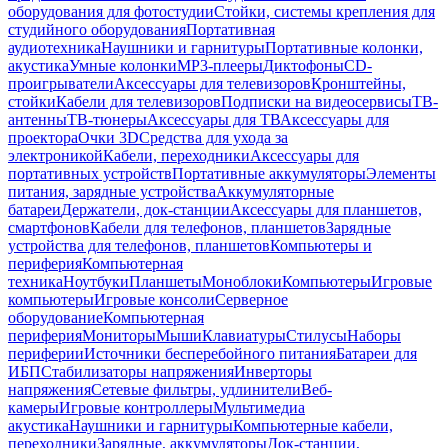
оборудования для фотостудии
Стойки, системы крепления для
студийного оборудования
Портативная
аудиотехника
Наушники и гарнитуры
Портативные колонки,
акустика
Умные колонки
MP3-плееры
Диктофоны
CD-
проигрыватели
Аксессуары для телевизоров
Кронштейны,
стойки
Кабели для телевизоров
Подписки на видеосервисы
ТВ-
антенны
ТВ-тюнеры
Аксессуары для ТВ
Аксессуары для
проектора
Очки 3D
Средства для ухода за
электроникой
Кабели, переходники
Аксессуары для
портативных устройств
Портативные аккумуляторы
Элементы
питания, зарядные устройства
Аккумуляторные
батареи
Держатели, док-станции
Аксессуары для планшетов,
смартфонов
Кабели для телефонов, планшетов
Зарядные
устройства для телефонов, планшетов
Компьютеры и
периферия
Компьютерная
техника
Ноутбуки
Планшеты
Моноблоки
Компьютеры
Игровые
компьютеры
Игровые консоли
Серверное
оборудование
Компьютерная
периферия
Мониторы
Мыши
Клавиатуры
Стилусы
Наборы
периферии
Источники бесперебойного питания
Батареи для
ИБП
Стабилизаторы напряжения
Инверторы
напряжения
Сетевые фильтры, удлинители
Веб-
камеры
Игровые контроллеры
Мультимедиа
акустика
Наушники и гарнитуры
Компьютерные кабели,
переходники
Зарядные, аккумуляторы
Док-станции,