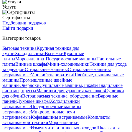
Услуги
Сертификаты
Подборщик подарков
Найти подарки
Категории товаров
Бытовая техника
Крупная техника для
кухни
Холодильники
Вытяжки
Кухонные
плиты
Морозильники
Посудомоечные машины
Настольные
плиты
Винные шкафы
Мини-холодильники
Техника для ухода
за одеждой
Стиральные машины
Стиральные машины
встраиваемые
Утюги
Отпариватели
Швейные, вышивальные
машины
Промышленные швейные
машины
Оверлоки
Сушильные машины, шкафы
Гладильные
системы, прессы
Машинки для удаления катышков
Сушилки
для обуви
Встраиваемая техника, оборудование
Варочные
панели
Духовые шкафы
Холодильники
встраиваемые
Посудомоечные машины
встраиваемые
Микроволновые печи
встраиваемые
Кофемашины встраиваемые
Комплекты
встраиваемой техники
Морозильники
встраиваемые
Измельчители пищевых отходов
Шкафы для