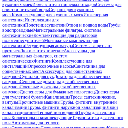
кухонных моек
Измельчители пищевых отходов
Системы для
очистки питьевой воды
Сифоны для кухонных
моек
Комплектующие для кухонных моек
Инженерная
сантехника
Инсталляции для
сантехники
Полотенцесушители
Отвод и подвод воды
Трубы
водопроводные
Магистральные фильтры, системы
сантехнические
Комплектующие для радиаторов,
полотенцесушителей
Монтажные комплекты для
сантехники
Регулирующая арматура
Системы защиты от
протечек
Люки сантехнические
Аксессуары для
магистральных фильтров, систем
сантехнических
Фитинги
Комплектующие для
инсталляций
Опрессовочные насосы
Сантехника для
общественных мест
Аксессуары для общественных
санузлов
Сушилки для рук
Дозаторы для общественных
санузлов
Сенсорные дозаторы для общественных
санузлов
Локтевые дозаторы для общественных
санузлов
Диспенсеры для бумажных полотенец
Диспенсеры
для туалетной бумаги
Канализация
Тросы сантехнические,
вантузы
Прочистные машины
Трубы, фитинги внутренней
канализации
Трубы, фитинги наружной канализации
Люки
канализационные
Теплый пол водяной
Трубы для теплого
пола
Коллекторы и комплектующие
Термостатика для теплого
пола
Автоматика для теплого
пола
Строительство
Строительные смеси и грунтовки
Клеевые