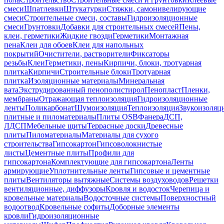
смеси
Шпатлевки
Штукатурки
Стяжки, самонивелирующие
смеси
Строительные смеси, составы
Гидроизоляционные
смеси
Грунтовки
Добавки для строительных смесей
Пены,
клеи, герметики
Жидкие гвозди
Герметики
Монтажная
пена
Клеи для обоев
Клеи для напольных
покрытий
Очистители, растворители
Фиксаторы
резьбы
Клеи
Герметики, пены
Кирпичи, блоки, тротуарная
плитка
Кирпичи
Строительные блоки
Тротуарная
плитка
Изоляционные материалы
Минеральная
вата
Экструдированный пенополистирол
Пенопласт
Пленки,
мембраны
Отражающая теплоизоляция
Гидроизоляционные
ленты
Поликарбонат
Шумоизоляция
Теплоизоляция
Звукоизоляц
плитные и пиломатериалы
Плиты OSB
Фанера
ДСП,
ЛДСП
Мебельные щиты
Террасные доски
Древесные
плиты
Пиломатериалы
Материалы для сухого
строительства
Гипсокартон
Гипсоволокнистые
листы
Цементные плиты
Профили для
гипсокартона
Комплектующие для гипсокартона
Ленты
армирующие
Уплотнительные ленты
Гипсовые и цементные
плиты
Вентиляторы вытяжные
Системы воздуховодов
Решетки
вентиляционные, диффузоры
Кровля и водосток
Черепица и
кровельные материалы
Водосточные системы
Поверхностный
водоотвод
Кровельные софиты
Доборные элементы
кровли
Гидроизоляционные