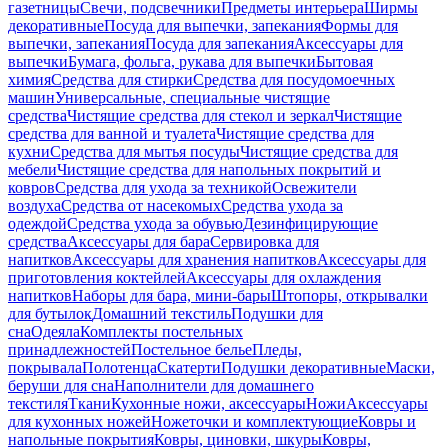
газетницы
Свечи, подсвечники
Предметы интерьера
Ширмы
декоративные
Посуда для выпечки, запекания
Формы для
выпечки, запекания
Посуда для запекания
Аксессуары для
выпечки
Бумага, фольга, рукава для выпечки
Бытовая
химия
Средства для стирки
Средства для посудомоечных
машин
Универсальные, специальные чистящие
средства
Чистящие средства для стекол и зеркал
Чистящие
средства для ванной и туалета
Чистящие средства для
кухни
Средства для мытья посуды
Чистящие средства для
мебели
Чистящие средства для напольных покрытий и
ковров
Средства для ухода за техникой
Освежители
воздуха
Средства от насекомых
Средства ухода за
одеждой
Средства ухода за обувью
Дезинфицирующие
средства
Аксессуары для бара
Сервировка для
напитков
Аксессуары для хранения напитков
Аксессуары для
приготовления коктейлей
Аксессуары для охлаждения
напитков
Наборы для бара, мини-бары
Штопоры, открывалки
для бутылок
Домашний текстиль
Подушки для
сна
Одеяла
Комплекты постельных
принадлежностей
Постельное белье
Пледы,
покрывала
Полотенца
Скатерти
Подушки декоративные
Маски,
беруши для сна
Наполнители для домашнего
текстиля
Ткани
Кухонные ножи, аксессуары
Ножи
Аксессуары
для кухонных ножей
Ножеточки и комплектующие
Ковры и
напольные покрытия
Ковры, циновки, шкуры
Ковры,