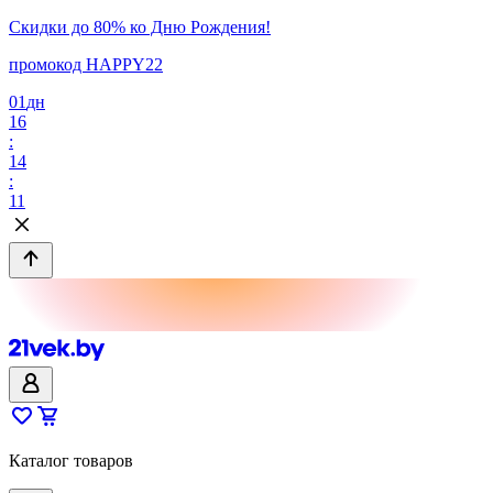
Скидки до 80% ко Дню Рождения!
промокод HAPPY22
01
дн
16
:
14
:
11
Каталог товаров