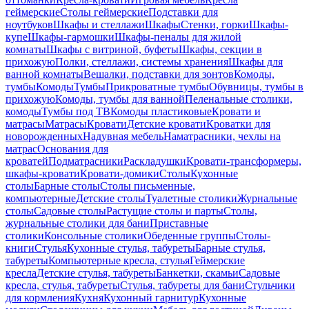
геймерские
Столы геймерские
Подставки для
ноутбуков
Шкафы и стеллажи
Шкафы
Стенки, горки
Шкафы-
купе
Шкафы-гармошки
Шкафы-пеналы для жилой
комнаты
Шкафы с витриной, буфеты
Шкафы, секции в
прихожую
Полки, стеллажи, системы хранения
Шкафы для
ванной комнаты
Вешалки, подставки для зонтов
Комоды,
тумбы
Комоды
Тумбы
Прикроватные тумбы
Обувницы, тумбы в
прихожую
Комоды, тумбы для ванной
Пеленальные столики,
комоды
Тумбы под ТВ
Комоды пластиковые
Кровати и
матрасы
Матрасы
Кровати
Детские кровати
Кроватки для
новорожденных
Надувная мебель
Наматрасники, чехлы на
матрас
Основания для
кроватей
Подматрасники
Раскладушки
Кровати-трансформеры,
шкафы-кровати
Кровати-домики
Столы
Кухонные
столы
Барные столы
Столы письменные,
компьютерные
Детские столы
Туалетные столики
Журнальные
столы
Садовые столы
Растущие столы и парты
Столы,
журнальные столики для бани
Приставные
столики
Консольные столики
Обеденные группы
Столы-
книги
Стулья
Кухонные стулья, табуреты
Барные стулья,
табуреты
Компьютерные кресла, стулья
Геймерские
кресла
Детские стулья, табуреты
Банкетки, скамьи
Садовые
кресла, стулья, табуреты
Стулья, табуреты для бани
Стульчики
для кормления
Кухня
Кухонный гарнитур
Кухонные