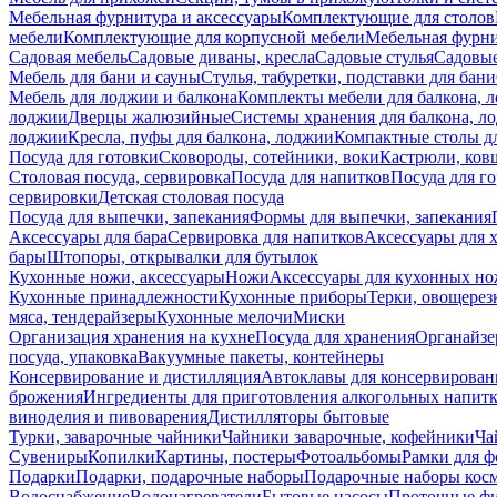
Мебельная фурнитура и аксессуары
Комплектующие для столов
мебели
Комплектующие для корпусной мебели
Мебельная фурн
Садовая мебель
Садовые диваны, кресла
Садовые стулья
Садовые
Мебель для бани и сауны
Стулья, табуретки, подставки для бани
Мебель для лоджии и балкона
Комплекты мебели для балкона, 
лоджии
Дверцы жалюзийные
Системы хранения для балкона, л
лоджии
Кресла, пуфы для балкона, лоджии
Компактные столы дл
Посуда для готовки
Сковороды, сотейники, воки
Кастрюли, ков
Столовая посуда, сервировка
Посуда для напитков
Посуда для г
сервировки
Детская столовая посуда
Посуда для выпечки, запекания
Формы для выпечки, запекания
Аксессуары для бара
Сервировка для напитков
Аксессуары для 
бары
Штопоры, открывалки для бутылок
Кухонные ножи, аксессуары
Ножи
Аксессуары для кухонных н
Кухонные принадлежности
Кухонные приборы
Терки, овощерез
мяса, тендерайзеры
Кухонные мелочи
Миски
Организация хранения на кухне
Посуда для хранения
Органайзе
посуда, упаковка
Вакуумные пакеты, контейнеры
Консервирование и дистилляция
Автоклавы для консервирован
брожения
Ингредиенты для приготовления алкогольных напит
виноделия и пивоварения
Дистилляторы бытовые
Турки, заварочные чайники
Чайники заварочные, кофейники
Ча
Сувениры
Копилки
Картины, постеры
Фотоальбомы
Рамки для ф
Подарки
Подарки, подарочные наборы
Подарочные наборы косм
Водоснабжение
Водонагреватели
Бытовые насосы
Проточные фи