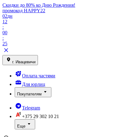
Скидки до 80% ко Дню Рождения!
промокод HAPPY22
02
дн
12
:
00
:
25
г. Ивацевичи
Оплата частями
Для юрлиц
Покупателям
Telegram
+375 29
302 10 21
Еще