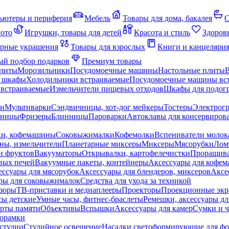
ьютеры и периферия
Мебель
Товары для дома, бакалея
С
мото
Игрушки, товары для детей
Красота и стиль
Здоров
рные украшения
Товары для взрослых
Книги и канцеляри
й подбор подарков
Премиум товары
плиты
Морозильники
Посудомоечные машины
Настольные плиты
 шкафы
Холодильники встраиваемые
Посудомоечные машины вс
встраиваемые
Измельчители пищевых отходов
Шкафы для подогр
чи
Мультиварки
Сэндвичницы, хот-дог мейкеры
Тостеры
Электрог
еницы
Фризеры
Блинницы
Пароварки
Автоклавы для консервиров
ки, кофемашины
Соковыжималки
Кофемолки
Вспениватели молок
ны, измельчители
Планетарные миксеры
Миксеры
Мясорубки
Лом
и фруктов
Вакууматоры
Открывалки, картофелечистки
Проращива
вых печей
Вакуумные пакеты, контейнеры
Аксессуары для кофе
ессуары для мясорубок
Аксессуары для блендеров, миксеров
Аксе
ры для соковыжималок
Средства для ухода за техникой
зоры
ТВ-приставки и медиаплееры
Проекторы
Проекционные эк
сы детские
Умные часы, фитнес-браслеты
Ремешки, аксессуары дл
рты памяти
Объективы
Вспышки
Аксессуары для камер
Сумки и ч
орамки
студии
Студийное освещение
Насадки светоформирующие для фо