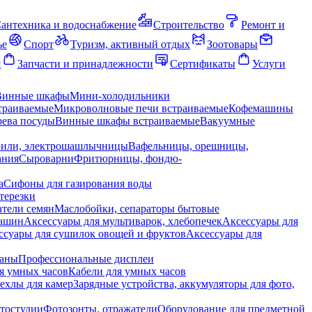
антехника и водоснабжение
Строительство
Ремонт и
ье
Спорт
Туризм, активный отдых
Зоотовары
я
Запчасти и принадлежности
Сертификаты
Услуги
Винные шкафы
Мини-холодильники
траиваемые
Микроволновые печи встраиваемые
Кофемашины
ева посуды
Винные шкафы встраиваемые
Вакуумные
рили, электрошашлычницы
Вафельницы, орешницы,
ания
Сыроварни
Фритюрницы, фондю-
а
Сифоны для газирования воды
терезки
тели семян
Маслобойки, сепараторы бытовые
машин
Аксессуары для мультиварок, хлебопечек
Аксессуары для
ссуары для сушилок овощей и фруктов
Аксессуары для
раны
Профессиональные дисплеи
я умных часов
Кабели для умных часов
ехлы для камер
Зарядные устройства, аккумуляторы для фото,
тостудии
Фотозонты, отражатели
Оборудование для предметной