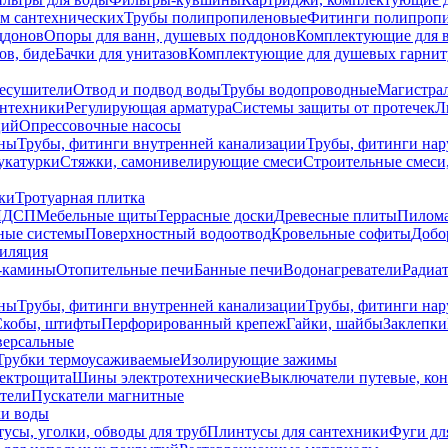
ем сантехнических
Трубы полипропиленовые
Фитинги полипроп
ддонов
Опоры для ванн, душевых поддонов
Комплектующие для 
ов, биде
Бачки для унитазов
Комплектующие для душевых гарнит
есушители
Отвод и подвод воды
Трубы водопроводные
Магистрал
антехники
Регулирующая арматура
Системы защиты от протечек
Л
ций
Опрессовочные насосы
ны
Трубы, фитинги внутренней канализации
Трубы, фитинги на
катурки
Стяжки, самонивелирующие смеси
Строительные смеси,
ки
Тротуарная плитка
ЛДСП
Мебельные щиты
Террасные доски
Древесные плиты
Пилом
ные системы
Поверхностный водоотвод
Кровельные софиты
Добо
тиляция
-камины
Отопительные печи
Банные печи
Водонагреватели
Радиат
ны
Трубы, фитинги внутренней канализации
Трубы, фитинги на
Скобы, штифты
Перфорированный крепеж
Гайки, шайбы
Заклепки
ерсальные
Трубки термоусаживаемые
Изолирующие зажимы
лектрощита
Шины электротехнические
Выключатели путевые, ко
атели
Пускатели магнитные
ки воды
усы, уголки, обводы для труб
Плинтусы для сантехники
Фуги дл