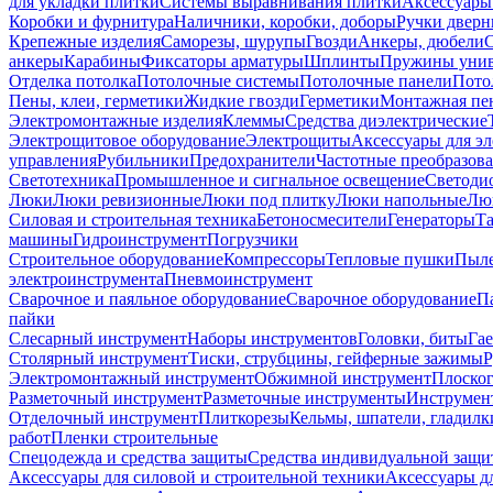
для укладки плитки
Системы выравнивания плитки
Аксессуары
Коробки и фурнитура
Наличники, коробки, доборы
Ручки дверн
Крепежные изделия
Саморезы, шурупы
Гвозди
Анкеры, дюбели
анкеры
Карабины
Фиксаторы арматуры
Шплинты
Пружины унив
Отделка потолка
Потолочные системы
Потолочные панели
Пото
Пены, клеи, герметики
Жидкие гвозди
Герметики
Монтажная пе
Электромонтажные изделия
Клеммы
Средства диэлектрические
Электрощитовое оборудование
Электрощиты
Аксессуары для э
управления
Рубильники
Предохранители
Частотные преобразов
Светотехника
Промышленное и сигнальное освещение
Светоди
Люки
Люки ревизионные
Люки под плитку
Люки напольные
Люк
Силовая и строительная техника
Бетоносмесители
Генераторы
Та
машины
Гидроинструмент
Погрузчики
Строительное оборудование
Компрессоры
Тепловые пушки
Пыле
электроинструмента
Пневмоинструмент
Сварочное и паяльное оборудование
Сварочное оборудование
П
пайки
Слесарный инструмент
Наборы инструментов
Головки, биты
Га
Столярный инструмент
Тиски, струбцины, гейферные зажимы
Р
Электромонтажный инструмент
Обжимной инструмент
Плоског
Разметочный инструмент
Разметочные инструменты
Инструмент
Отделочный инструмент
Плиткорезы
Кельмы, шпатели, гладилк
работ
Пленки строительные
Спецодежда и средства защиты
Средства индивидуальной защ
Аксессуары для силовой и строительной техники
Аксессуары дл