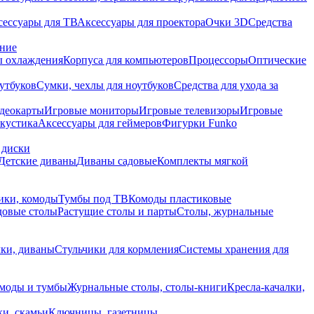
сессуары для ТВ
Аксессуары для проектора
Очки 3D
Средства
ание
 охлаждения
Корпуса для компьютеров
Процессоры
Оптические
утбуков
Сумки, чехлы для ноутбуков
Средства для ухода за
деокарты
Игровые мониторы
Игровые телевизоры
Игровые
акустика
Аксессуары для геймеров
Фигурки Funko
 диски
Детские диваны
Диваны садовые
Комплекты мягкой
ики, комоды
Тумбы под ТВ
Комоды пластиковые
довые столы
Растущие столы и парты
Столы, журнальные
ки, диваны
Стульчики для кормления
Системы хранения для
моды и тумбы
Журнальные столы, столы-книги
Кресла-качалки,
ки, скамьи
Ключницы, газетницы