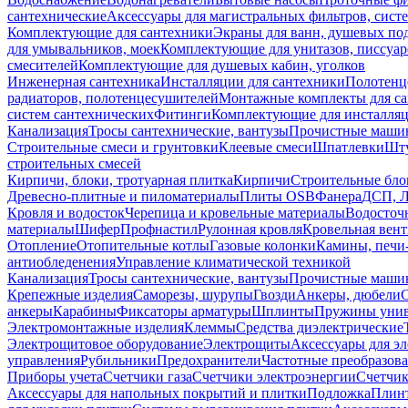
сантехнические
Аксессуары для магистральных фильтров, сист
Комплектующие для сантехники
Экраны для ванн, душевых по
для умывальников, моек
Комплектующие для унитазов, писсуар
смесителей
Комплектующие для душевых кабин, уголков
Инженерная сантехника
Инсталляции для сантехники
Полотенц
радиаторов, полотенцесушителей
Монтажные комплекты для с
систем сантехнических
Фитинги
Комплектующие для инсталля
Канализация
Тросы сантехнические, вантузы
Прочистные маши
Строительные смеси и грунтовки
Клеевые смеси
Шпатлевки
Шту
строительных смесей
Кирпичи, блоки, тротуарная плитка
Кирпичи
Строительные бло
Древесно-плитные и пиломатериалы
Плиты OSB
Фанера
ДСП, 
Кровля и водосток
Черепица и кровельные материалы
Водосточ
материалы
Шифер
Профнастил
Рулонная кровля
Кровельная вен
Отопление
Отопительные котлы
Газовые колонки
Камины, печи
антиобледенения
Управление климатической техникой
Канализация
Тросы сантехнические, вантузы
Прочистные маши
Крепежные изделия
Саморезы, шурупы
Гвозди
Анкеры, дюбели
анкеры
Карабины
Фиксаторы арматуры
Шплинты
Пружины унив
Электромонтажные изделия
Клеммы
Средства диэлектрические
Электрощитовое оборудование
Электрощиты
Аксессуары для э
управления
Рубильники
Предохранители
Частотные преобразов
Приборы учета
Счетчики газа
Счетчики электроэнергии
Счетчи
Аксессуары для напольных покрытий и плитки
Подложка
Плинт