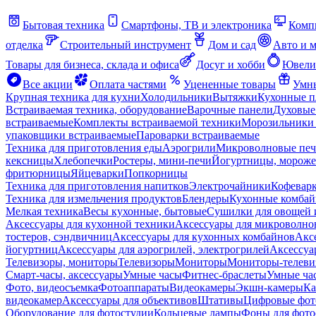
Бытовая техника
Смартфоны, ТВ и электроника
Комп
отделка
Строительный инструмент
Дом и сад
Авто и 
Товары для бизнеса, склада и офиса
Досуг и хобби
Ювели
Все акции
Оплата частями
Уцененные товары
Умны
Крупная техника для кухни
Холодильники
Вытяжки
Кухонные 
Встраиваемая техника, оборудование
Варочные панели
Духовые
встраиваемые
Комплекты встраиваемой техники
Морозильники 
упаковщики встраиваемые
Пароварки встраиваемые
Техника для приготовления еды
Аэрогрили
Микроволновые пе
кексницы
Хлебопечки
Ростеры, мини-печи
Йогуртницы, морож
фритюрницы
Яйцеварки
Попкорницы
Техника для приготовления напитков
Электрочайники
Кофевар
Техника для измельчения продуктов
Блендеры
Кухонные комбай
Мелкая техника
Весы кухонные, бытовые
Сушилки для овощей 
Аксессуары для кухонной техники
Аксессуары для микроволно
тостеров, сэндвичниц
Аксессуары для кухонных комбайнов
Акс
йогуртниц
Аксессуары для аэрогрилей, электрогрилей
Аксессуа
Телевизоры, мониторы
Телевизоры
Мониторы
Мониторы-телеви
Смарт-часы, аксессуары
Умные часы
Фитнес-браслеты
Умные ча
Фото, видеосъемка
Фотоаппараты
Видеокамеры
Экшн-камеры
Ка
видеокамер
Аксессуары для объективов
Штативы
Цифровые фот
Оборудование для фотостудии
Кольцевые лампы
Фоны для фото