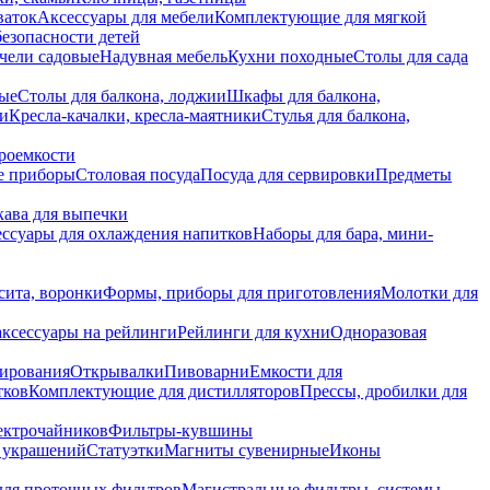
ваток
Аксессуары для мебели
Комплектующие для мягкой
безопасности детей
чели садовые
Надувная мебель
Кухни походные
Столы для сада
вые
Столы для балкона, лоджии
Шкафы для балкона,
ии
Кресла-качалки, кресла-маятники
Стулья для балкона,
роемкости
е приборы
Столовая посуда
Посуда для сервировки
Предметы
укава для выпечки
ссуары для охлаждения напитков
Наборы для бара, мини-
сита, воронки
Формы, приборы для приготовления
Молотки для
аксессуары на рейлинги
Рейлинги для кухни
Одноразовая
вирования
Открывалки
Пивоварни
Емкости для
тков
Комплектующие для дистилляторов
Прессы, дробилки для
лектрочайников
Фильтры-кувшины
я украшений
Статуэтки
Магниты сувенирные
Иконы
ля проточных фильтров
Магистральные фильтры, системы