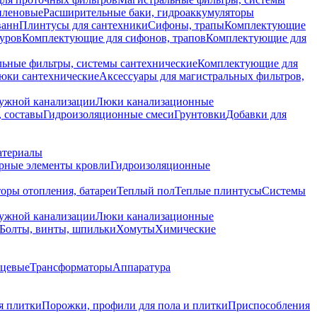
иленовые
Расширительные баки, гидроаккумуляторы
ванн
Плинтусы для сантехники
Сифоны, трапы
Комплектующие
уров
Комплектующие для сифонов, трапов
Комплектующие для
ьные фильтры, системы сантехнические
Комплектующие для
юки сантехнические
Аксессуары для магистральных фильтров,
ружной канализации
Люки канализационные
 составы
Гидроизоляционные смеси
Грунтовки
Добавки для
атериалы
рные элементы кровли
Гидроизоляционные
оры отопления, батареи
Теплый пол
Теплые плинтусы
Системы
ружной канализации
Люки канализационные
Болты, винты, шпильки
Хомуты
Химические
нцевые
Трансформаторы
Аппаратура
я плитки
Порожки, профили для пола и плитки
Приспособления