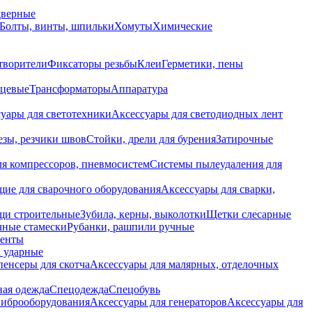
дверные
Болты, винты, шпильки
Хомуты
Химические
творители
Фиксаторы резьбы
Клеи
Герметики, пены
нцевые
Трансформаторы
Аппаратура
уары для светотехники
Аксессуары для светодиодных лент
езы, резчики швов
Стойки, дрели для бурения
Затирочные
ля компрессоров, пневмосистем
Системы пылеудаления для
ие для сварочного оборудования
Аксессуары для сварки,
щи строительные
Зубила, керны, выколотки
Щетки слесарные
чные стамески
Рубанки, рашпили ручные
енты
 ударные
енсеры для скотча
Аксессуары для малярных, отделочных
ная одежда
Спецодежда
Спецобувь
виброоборудования
Аксессуары для генераторов
Аксессуары для