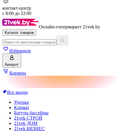
контакт-центр
с
8:00
до
22:00
Онлайн-гипермаркет 21vek.by
Каталог товаров
Избранное
Аккаунт
Корзина
Все акции
Уценка
Климат
Батуты бассейны
21vek СТРОЙ
21vek ДОМ
21vek БИЗНЕС