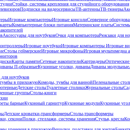
студии
Стойки, системы крепления для студийного оборудования
елевизоров
Подписки на видеосервисы
ТВ-антенны
ТВ-тюнеры
Ак
теры
Игровые компьютеры
Игровые консоли
Серверное оборудов
карты
Компьютерные блоки питания
Материнские платы
Системы
накопителей
ов
Аксессуары для ноутбуков
Очки для компьютера
Рюкзаки для но
контроллеры
Игровые ноутбуки
Игровые компьютеры
Игровые ви
ие
Столы геймерские
Игровые микрофоны
Игровая мультимедиа 
ониторов
диски
Карты памяти
Сетевые накопители
Картридеры
Оптические
иваны П-образные
Кухонные уголки, диваны
Диваны модульные
 для ноутбуков
тумбы в прихожую
Комоды, тумбы для ванной
Пеленальные стол
ьютерные
Детские столы
Туалетные столики
Журнальные столы
Са
денные группы
Столы-книги
ухни
уреты барные
Кухонный гарнитур
Кухонные модули
Кухонные угол
ры
Детские кроватки-трансформеры
Столы-трансформеры
ки, секции
Полки, стеллажи, системы хранения
Стулья, кресла
Ко
емы хранения в прихожую
Вешалки, подставки для зонтов
Банкет