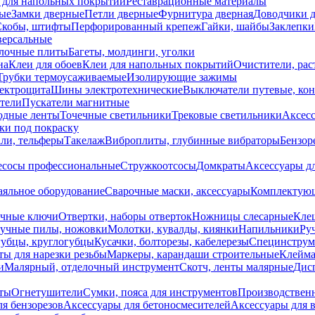
 для напольных покрытий
Реставрационные материалы
ые
Замки дверные
Петли дверные
Фурнитура дверная
Доводчики 
Скобы, штифты
Перфорированный крепеж
Гайки, шайбы
Заклепки
ерсальные
лочные плиты
Багеты, молдинги, уголки
на
Клеи для обоев
Клеи для напольных покрытий
Очистители, рас
Трубки термоусаживаемые
Изолирующие зажимы
лектрощита
Шины электротехнические
Выключатели путевые, ко
атели
Пускатели магнитные
одные ленты
Точечные светильники
Трековые светильники
Аксесс
и под покраску
ли, тельферы
Такелаж
Виброплиты, глубинные вибраторы
Бензор
сосы профессиональные
Стружкоотсосы
Домкраты
Аксессуары д
аяльное оборудование
Сварочные маски, аксессуары
Комплектующ
ечные ключи
Отвертки, наборы отверток
Ножницы слесарные
Кле
учные пилы, ножовки
Молотки, кувалды, киянки
Напильники
Ру
убцы, круглогубцы
Кусачки, болторезы, кабелерезы
Специнструм
ы для нарезки резьбы
Маркеры, карандаши строительные
Клейма
и
Малярный, отделочный инструмент
Скотч, ленты малярные
Дисп
иты
Огнетушители
Сумки, пояса для инструментов
Производствен
я бензорезов
Аксессуары для бетоносмесителей
Аксессуары для 