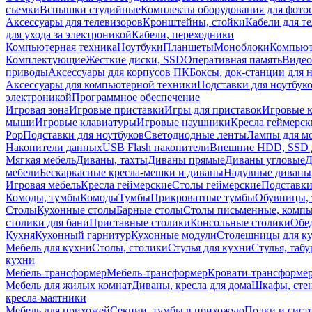
съемки
Вспышки студийные
Комплекты оборудования для фото
Аксессуары для телевизоров
Кронштейны, стойки
Кабели для т
для ухода за электроникой
Кабели, переходники
Компьютерная техника
Ноутбуки
Планшеты
Моноблоки
Компью
Комплектующие
Жесткие диски, SSD
Оперативная память
Видео
приводы
Аксессуары для корпусов ПК
Боксы, док-станции для 
Аксессуары для компьютерной техники
Подставки для ноутбук
электроникой
Программное обеспечение
Игровая зона
Игровые приставки
Игры для приставок
Игровые 
мыши
Игровые клавиатуры
Игровые наушники
Кресла геймерск
Pop
Подставки для ноутбуков
Светодиодные ленты
Лампы для м
Накопители данных
USB Flash накопители
Внешние HDD, SSD 
Мягкая мебель
Диваны, тахты
Диваны прямые
Диваны угловые
Д
мебели
Бескаркасные кресла-мешки и диваны
Надувные диваны
Игровая мебель
Кресла геймерские
Столы геймерские
Подставки
Комоды, тумбы
Комоды
Тумбы
Прикроватные тумбы
Обувницы, 
Столы
Кухонные столы
Барные столы
Столы письменные, комп
столики для бани
Приставные столики
Консольные столики
Обе
Кухня
Кухонный гарнитур
Кухонные модули
Столешницы для к
Мебель для кухни
Столы, столики
Стулья для кухни
Стулья, таб
кухни
Мебель-трансформер
Мебель-трансформер
Кровати-трансформе
Мебель для жилых комнат
Диваны, кресла для дома
Шкафы, стен
кресла-маятники
Мебель для прихожей
Секции, тумбы в прихожую
Полки и сист