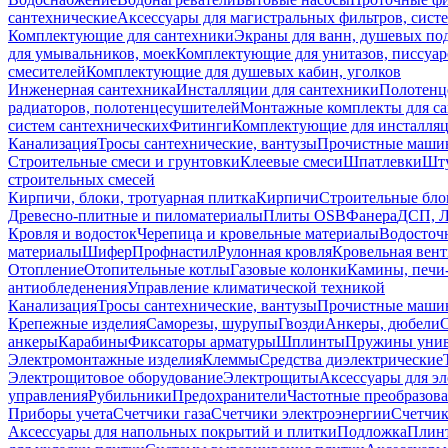
сантехнические
Аксессуары для магистральных фильтров, сист
Комплектующие для сантехники
Экраны для ванн, душевых по
для умывальников, моек
Комплектующие для унитазов, писсуар
смесителей
Комплектующие для душевых кабин, уголков
Инженерная сантехника
Инсталляции для сантехники
Полотенц
радиаторов, полотенцесушителей
Монтажные комплекты для с
систем сантехнических
Фитинги
Комплектующие для инсталля
Канализация
Тросы сантехнические, вантузы
Прочистные маши
Строительные смеси и грунтовки
Клеевые смеси
Шпатлевки
Шту
строительных смесей
Кирпичи, блоки, тротуарная плитка
Кирпичи
Строительные бло
Древесно-плитные и пиломатериалы
Плиты OSB
Фанера
ДСП, 
Кровля и водосток
Черепица и кровельные материалы
Водосточ
материалы
Шифер
Профнастил
Рулонная кровля
Кровельная вен
Отопление
Отопительные котлы
Газовые колонки
Камины, печи
антиобледенения
Управление климатической техникой
Канализация
Тросы сантехнические, вантузы
Прочистные маши
Крепежные изделия
Саморезы, шурупы
Гвозди
Анкеры, дюбели
анкеры
Карабины
Фиксаторы арматуры
Шплинты
Пружины унив
Электромонтажные изделия
Клеммы
Средства диэлектрические
Электрощитовое оборудование
Электрощиты
Аксессуары для э
управления
Рубильники
Предохранители
Частотные преобразов
Приборы учета
Счетчики газа
Счетчики электроэнергии
Счетчи
Аксессуары для напольных покрытий и плитки
Подложка
Плинт