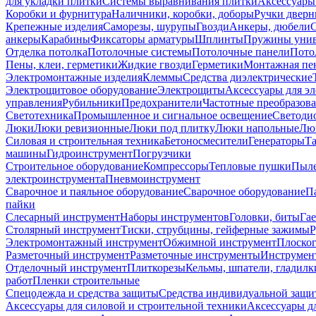
для укладки плитки
Системы выравнивания плитки
Аксессуары
Коробки и фурнитура
Наличники, коробки, доборы
Ручки дверн
Крепежные изделия
Саморезы, шурупы
Гвозди
Анкеры, дюбели
анкеры
Карабины
Фиксаторы арматуры
Шплинты
Пружины унив
Отделка потолка
Потолочные системы
Потолочные панели
Пото
Пены, клеи, герметики
Жидкие гвозди
Герметики
Монтажная пе
Электромонтажные изделия
Клеммы
Средства диэлектрические
Электрощитовое оборудование
Электрощиты
Аксессуары для э
управления
Рубильники
Предохранители
Частотные преобразов
Светотехника
Промышленное и сигнальное освещение
Светоди
Люки
Люки ревизионные
Люки под плитку
Люки напольные
Люк
Силовая и строительная техника
Бетоносмесители
Генераторы
Та
машины
Гидроинструмент
Погрузчики
Строительное оборудование
Компрессоры
Тепловые пушки
Пыле
электроинструмента
Пневмоинструмент
Сварочное и паяльное оборудование
Сварочное оборудование
П
пайки
Слесарный инструмент
Наборы инструментов
Головки, биты
Га
Столярный инструмент
Тиски, струбцины, гейферные зажимы
Р
Электромонтажный инструмент
Обжимной инструмент
Плоског
Разметочный инструмент
Разметочные инструменты
Инструмент
Отделочный инструмент
Плиткорезы
Кельмы, шпатели, гладилк
работ
Пленки строительные
Спецодежда и средства защиты
Средства индивидуальной защ
Аксессуары для силовой и строительной техники
Аксессуары дл