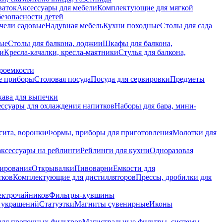
ваток
Аксессуары для мебели
Комплектующие для мягкой
безопасности детей
чели садовые
Надувная мебель
Кухни походные
Столы для сада
вые
Столы для балкона, лоджии
Шкафы для балкона,
ии
Кресла-качалки, кресла-маятники
Стулья для балкона,
роемкости
е приборы
Столовая посуда
Посуда для сервировки
Предметы
укава для выпечки
ссуары для охлаждения напитков
Наборы для бара, мини-
сита, воронки
Формы, приборы для приготовления
Молотки для
аксессуары на рейлинги
Рейлинги для кухни
Одноразовая
вирования
Открывалки
Пивоварни
Емкости для
тков
Комплектующие для дистилляторов
Прессы, дробилки для
лектрочайников
Фильтры-кувшины
я украшений
Статуэтки
Магниты сувенирные
Иконы
ля проточных фильтров
Магистральные фильтры, системы