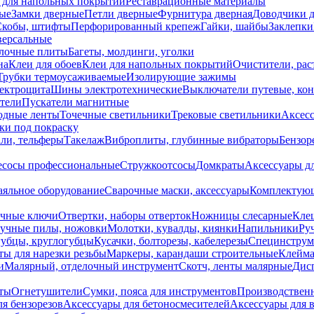
 для напольных покрытий
Реставрационные материалы
ые
Замки дверные
Петли дверные
Фурнитура дверная
Доводчики 
Скобы, штифты
Перфорированный крепеж
Гайки, шайбы
Заклепки
ерсальные
лочные плиты
Багеты, молдинги, уголки
на
Клеи для обоев
Клеи для напольных покрытий
Очистители, рас
Трубки термоусаживаемые
Изолирующие зажимы
лектрощита
Шины электротехнические
Выключатели путевые, ко
атели
Пускатели магнитные
одные ленты
Точечные светильники
Трековые светильники
Аксесс
и под покраску
ли, тельферы
Такелаж
Виброплиты, глубинные вибраторы
Бензор
сосы профессиональные
Стружкоотсосы
Домкраты
Аксессуары д
аяльное оборудование
Сварочные маски, аксессуары
Комплектующ
ечные ключи
Отвертки, наборы отверток
Ножницы слесарные
Кле
учные пилы, ножовки
Молотки, кувалды, киянки
Напильники
Ру
убцы, круглогубцы
Кусачки, болторезы, кабелерезы
Специнструм
ы для нарезки резьбы
Маркеры, карандаши строительные
Клейма
и
Малярный, отделочный инструмент
Скотч, ленты малярные
Дисп
иты
Огнетушители
Сумки, пояса для инструментов
Производствен
я бензорезов
Аксессуары для бетоносмесителей
Аксессуары для 