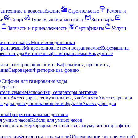
антехника и водоснабжение
Строительство
Ремонт и
ье
Спорт
Туризм, активный отдых
Зоотовары
я
Запчасти и принадлежности
Сертификаты
Услуги
Винные шкафы
Мини-холодильники
траиваемые
Микроволновые печи встраиваемые
Кофемашины
ева посуды
Винные шкафы встраиваемые
Вакуумные
рили, электрошашлычницы
Вафельницы, орешницы,
ания
Сыроварни
Фритюрницы, фондю-
а
Сифоны для газирования воды
терезки
тели семян
Маслобойки, сепараторы бытовые
машин
Аксессуары для мультиварок, хлебопечек
Аксессуары для
ссуары для сушилок овощей и фруктов
Аксессуары для
раны
Профессиональные дисплеи
я умных часов
Кабели для умных часов
ехлы для камер
Зарядные устройства, аккумуляторы для фото,
тостудии
Фотозонты, отражатели
Оборудование для предметной