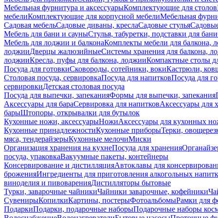
Мебельная фурнитура и аксессуары
Комплектующие для столов
мебели
Комплектующие для корпусной мебели
Мебельная фурн
Садовая мебель
Садовые диваны, кресла
Садовые стулья
Садовые
Мебель для бани и сауны
Стулья, табуретки, подставки для бани
Мебель для лоджии и балкона
Комплекты мебели для балкона, 
лоджии
Дверцы жалюзийные
Системы хранения для балкона, л
лоджии
Кресла, пуфы для балкона, лоджии
Компактные столы дл
Посуда для готовки
Сковороды, сотейники, воки
Кастрюли, ков
Столовая посуда, сервировка
Посуда для напитков
Посуда для г
сервировки
Детская столовая посуда
Посуда для выпечки, запекания
Формы для выпечки, запекания
Аксессуары для бара
Сервировка для напитков
Аксессуары для 
бары
Штопоры, открывалки для бутылок
Кухонные ножи, аксессуары
Ножи
Аксессуары для кухонных н
Кухонные принадлежности
Кухонные приборы
Терки, овощерез
мяса, тендерайзеры
Кухонные мелочи
Миски
Организация хранения на кухне
Посуда для хранения
Органайзе
посуда, упаковка
Вакуумные пакеты, контейнеры
Консервирование и дистилляция
Автоклавы для консервирован
брожения
Ингредиенты для приготовления алкогольных напит
виноделия и пивоварения
Дистилляторы бытовые
Турки, заварочные чайники
Чайники заварочные, кофейники
Ча
Сувениры
Копилки
Картины, постеры
Фотоальбомы
Рамки для ф
Подарки
Подарки, подарочные наборы
Подарочные наборы косм
Водоснабжение
Водонагреватели
Бытовые насосы
Проточные фи