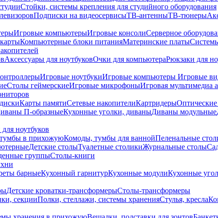
студии
Стойки, системы крепления для студийного оборудования
елевизоров
Подписки на видеосервисы
ТВ-антенны
ТВ-тюнеры
Ак
теры
Игровые компьютеры
Игровые консоли
Серверное оборудов
карты
Компьютерные блоки питания
Материнские платы
Системы
накопителей
ов
Аксессуары для ноутбуков
Очки для компьютера
Рюкзаки для но
контроллеры
Игровые ноутбуки
Игровые компьютеры
Игровые ви
ие
Столы геймерские
Игровые микрофоны
Игровая мультимедиа 
ониторов
диски
Карты памяти
Сетевые накопители
Картридеры
Оптические
иваны П-образные
Кухонные уголки, диваны
Диваны модульные
 для ноутбуков
тумбы в прихожую
Комоды, тумбы для ванной
Пеленальные стол
ьютерные
Детские столы
Туалетные столики
Журнальные столы
Са
денные группы
Столы-книги
ухни
уреты барные
Кухонный гарнитур
Кухонные модули
Кухонные угол
ры
Детские кроватки-трансформеры
Столы-трансформеры
ки, секции
Полки, стеллажи, системы хранения
Стулья, кресла
Ко
емы хранения в прихожую
Вешалки, подставки для зонтов
Банкет