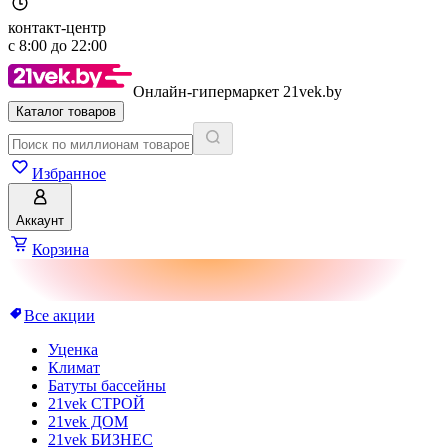
контакт-центр
с
8:00
до
22:00
Онлайн-гипермаркет 21vek.by
Каталог товаров
Избранное
Аккаунт
Корзина
Все акции
Уценка
Климат
Батуты бассейны
21vek СТРОЙ
21vek ДОМ
21vek БИЗНЕС