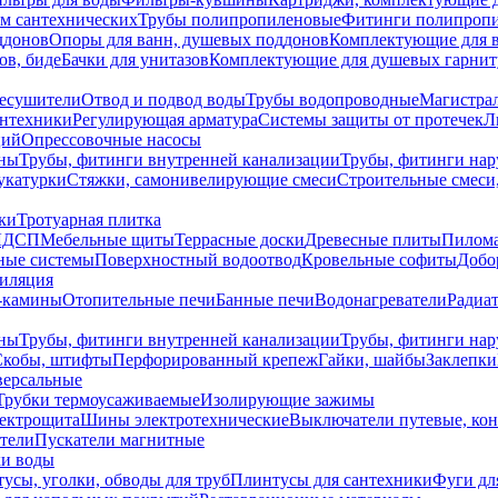
ем сантехнических
Трубы полипропиленовые
Фитинги полипроп
ддонов
Опоры для ванн, душевых поддонов
Комплектующие для 
ов, биде
Бачки для унитазов
Комплектующие для душевых гарнит
есушители
Отвод и подвод воды
Трубы водопроводные
Магистрал
антехники
Регулирующая арматура
Системы защиты от протечек
Л
ций
Опрессовочные насосы
ны
Трубы, фитинги внутренней канализации
Трубы, фитинги на
катурки
Стяжки, самонивелирующие смеси
Строительные смеси,
ки
Тротуарная плитка
ЛДСП
Мебельные щиты
Террасные доски
Древесные плиты
Пилом
ные системы
Поверхностный водоотвод
Кровельные софиты
Добо
тиляция
-камины
Отопительные печи
Банные печи
Водонагреватели
Радиат
ны
Трубы, фитинги внутренней канализации
Трубы, фитинги на
Скобы, штифты
Перфорированный крепеж
Гайки, шайбы
Заклепки
ерсальные
Трубки термоусаживаемые
Изолирующие зажимы
лектрощита
Шины электротехнические
Выключатели путевые, ко
атели
Пускатели магнитные
ки воды
усы, уголки, обводы для труб
Плинтусы для сантехники
Фуги дл