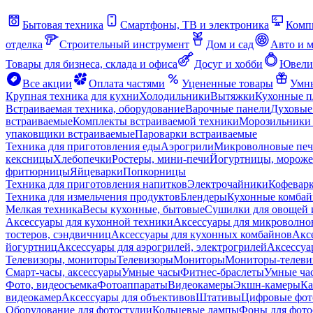
Бытовая техника
Смартфоны, ТВ и электроника
Комп
отделка
Строительный инструмент
Дом и сад
Авто и 
Товары для бизнеса, склада и офиса
Досуг и хобби
Ювели
Все акции
Оплата частями
Уцененные товары
Умны
Крупная техника для кухни
Холодильники
Вытяжки
Кухонные 
Встраиваемая техника, оборудование
Варочные панели
Духовые
встраиваемые
Комплекты встраиваемой техники
Морозильники 
упаковщики встраиваемые
Пароварки встраиваемые
Техника для приготовления еды
Аэрогрили
Микроволновые пе
кексницы
Хлебопечки
Ростеры, мини-печи
Йогуртницы, морож
фритюрницы
Яйцеварки
Попкорницы
Техника для приготовления напитков
Электрочайники
Кофевар
Техника для измельчения продуктов
Блендеры
Кухонные комбай
Мелкая техника
Весы кухонные, бытовые
Сушилки для овощей 
Аксессуары для кухонной техники
Аксессуары для микроволно
тостеров, сэндвичниц
Аксессуары для кухонных комбайнов
Акс
йогуртниц
Аксессуары для аэрогрилей, электрогрилей
Аксессуа
Телевизоры, мониторы
Телевизоры
Мониторы
Мониторы-телеви
Смарт-часы, аксессуары
Умные часы
Фитнес-браслеты
Умные ча
Фото, видеосъемка
Фотоаппараты
Видеокамеры
Экшн-камеры
Ка
видеокамер
Аксессуары для объективов
Штативы
Цифровые фот
Оборудование для фотостудии
Кольцевые лампы
Фоны для фото