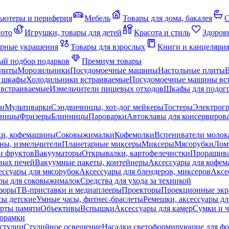
ьютеры и периферия
Мебель
Товары для дома, бакалея
С
мото
Игрушки, товары для детей
Красота и стиль
Здоров
рные украшения
Товары для взрослых
Книги и канцеляри
й подбор подарков
Премиум товары
плиты
Морозильники
Посудомоечные машины
Настольные плиты
 шкафы
Холодильники встраиваемые
Посудомоечные машины вс
встраиваемые
Измельчители пищевых отходов
Шкафы для подогр
чи
Мультиварки
Сэндвичницы, хот-дог мейкеры
Тостеры
Электрог
еницы
Фризеры
Блинницы
Пароварки
Автоклавы для консервиров
ки, кофемашины
Соковыжималки
Кофемолки
Вспениватели молок
ны, измельчители
Планетарные миксеры
Миксеры
Мясорубки
Лом
и фруктов
Вакууматоры
Открывалки, картофелечистки
Проращива
вых печей
Вакуумные пакеты, контейнеры
Аксессуары для кофе
ессуары для мясорубок
Аксессуары для блендеров, миксеров
Аксе
ры для соковыжималок
Средства для ухода за техникой
зоры
ТВ-приставки и медиаплееры
Проекторы
Проекционные эк
сы детские
Умные часы, фитнес-браслеты
Ремешки, аксессуары дл
рты памяти
Объективы
Вспышки
Аксессуары для камер
Сумки и ч
орамки
студии
Студийное освещение
Насадки светоформирующие для фо