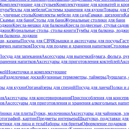
Комплектующие для стульев
Комплектующие для кроватей и кро
итура
Чехлы для мебели
Системы хранения для кухни
Товары для 
, уличные столы
Комплекты мебели для сада
Гамаки, шезлонги
Ка
Скамьи для бани
Столы для бани
Журнальные столики для бани
лоджии
Кресла-мешки для балкона
Кресла подвесные, стулья садо
оджии
Журнальные столы, столы-книги
Тумбы для балкона, лодж
я балкона, лоджии
ши, казаны
Посуда для СВЧ
Крышки и аксессуары для посуды
Гаст
орячих напитков
Посуда для подачи и хранения напитков
Столовы
Посуда для запекания
Аксессуары для выпечки
Бумага, фольга, р
хранения напитков
Аксессуары для приготовления коктейлей
Аксе
ожей
Ножеточки и комплектующие
ки
Разделочные доски
Кухонные термометры, таймеры
Дуршлаги, 
ры для кухни
Органайзеры для специй
Посуда для ланча
Полки и 
ия
Аксессуары для консервирования
Приспособления для консер
ков
Аксессуары для приготовления и хранения алкогольных напи
йники для плиты
Турки, молочники
Аксессуары для чайников, э
отографий, картин
Предметы интерьера
Шкатулки, подставки дл
етики для лица и тела
Наборы для бритья
Оформление подарков
льтры для воды
Фильтры-кувшины
Картриджи, комплектующие д