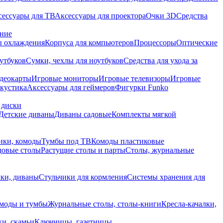
сессуары для ТВ
Аксессуары для проектора
Очки 3D
Средства
ание
 охлаждения
Корпуса для компьютеров
Процессоры
Оптические
утбуков
Сумки, чехлы для ноутбуков
Средства для ухода за
деокарты
Игровые мониторы
Игровые телевизоры
Игровые
акустика
Аксессуары для геймеров
Фигурки Funko
 диски
Детские диваны
Диваны садовые
Комплекты мягкой
ики, комоды
Тумбы под ТВ
Комоды пластиковые
довые столы
Растущие столы и парты
Столы, журнальные
ки, диваны
Стульчики для кормления
Системы хранения для
моды и тумбы
Журнальные столы, столы-книги
Кресла-качалки,
ки, скамьи
Ключницы, газетницы