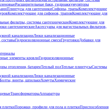
иленовые
Расширительные баки, гидроаккумуляторы
ванн
Плинтусы для сантехники
Сифоны, трапы
Комплектующие
уров
Комплектующие для сифонов, трапов
Комплектующие для
ьные фильтры, системы сантехнические
Комплектующие для
юки сантехнические
Аксессуары для магистральных фильтров,
ружной канализации
Люки канализационные
 составы
Гидроизоляционные смеси
Грунтовки
Добавки для
атериалы
рные элементы кровли
Гидроизоляционные
оры отопления, батареи
Теплый пол
Теплые плинтусы
Системы
ружной канализации
Люки канализационные
Болты, винты, шпильки
Хомуты
Химические
нцевые
Трансформаторы
Аппаратура
я плитки
Порожки, профили для пола и плитки
Приспособления