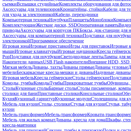
съемки
Вспышки студийные
Комплекты оборудования для фото
Аксессуары для телевизоров
Кронштейны, стойки
Кабели для т
для ухода за электроникой
Кабели, переходники
Компьютерная техника
Ноутбуки
Планшеты
Моноблоки
Компью
Комплектующие
Жесткие диски, SSD
Оперативная память
Видео
приводы
Аксессуары для корпусов ПК
Боксы, док-станции для 
Аксессуары для компьютерной техники
Подставки для ноутбук
электроникой
Программное обеспечение
Игровая зона
Игровые приставки
Игры для приставок
Игровые 
мыши
Игровые клавиатуры
Игровые наушники
Кресла геймерск
Pop
Подставки для ноутбуков
Светодиодные ленты
Лампы для м
Накопители данных
USB Flash накопители
Внешние HDD, SSD 
Мягкая мебель
Диваны, тахты
Диваны прямые
Диваны угловые
Д
мебели
Бескаркасные кресла-мешки и диваны
Надувные диваны
Игровая мебель
Кресла геймерские
Столы геймерские
Подставки
Комоды, тумбы
Комоды
Тумбы
Прикроватные тумбы
Обувницы, 
Столы
Кухонные столы
Барные столы
Столы письменные, комп
столики для бани
Приставные столики
Консольные столики
Обе
Кухня
Кухонный гарнитур
Кухонные модули
Столешницы для к
Мебель для кухни
Столы, столики
Стулья для кухни
Стулья, таб
кухни
Мебель-трансформер
Мебель-трансформер
Кровати-трансформе
Мебель для жилых комнат
Диваны, кресла для дома
Шкафы, стен
кресла-маятники
Мебель для прихожей
Секции, тумбы в прихожую
Полки и сист