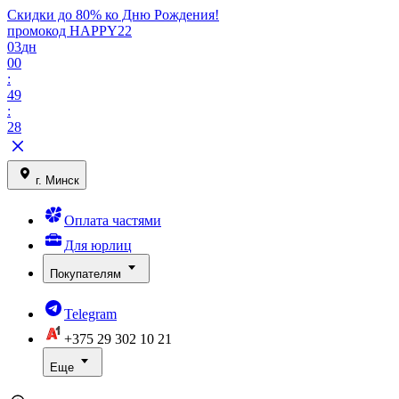
Скидки до 80% ко Дню Рождения!
промокод HAPPY22
03
дн
00
:
49
:
28
г. Минск
Оплата частями
Для юрлиц
Покупателям
Telegram
+375 29
302 10 21
Еще