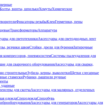
дверные
Болты, винты, шпильки
Хомуты
Химические
творители
Фиксаторы резьбы
Клеи
Герметики, пены
нцевые
Трансформаторы
Аппаратура
уары для светотехники
Аксессуары для светодиодных лент
езы, резчики швов
Стойки, дрели для бурения
Затирочные
ля компрессоров, пневмосистем
Системы пылеудаления для
ие для сварочного оборудования
Аксессуары для сварки,
щи строительные
Зубила, керны, выколотки
Щетки слесарные
чные стамески
Рубанки, рашпили ручные
енты
 ударные
енсеры для скотча
Аксессуары для малярных, отделочных
ная одежда
Спецодежда
Спецобувь
виброоборудования
Аксессуары для генераторов
Аксессуары для