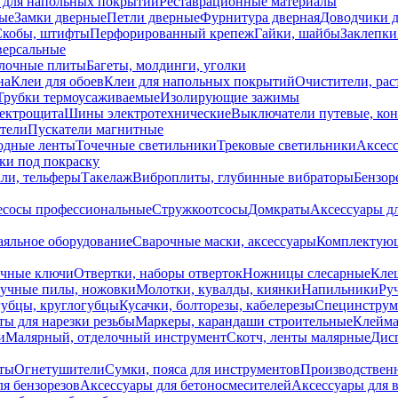
 для напольных покрытий
Реставрационные материалы
ые
Замки дверные
Петли дверные
Фурнитура дверная
Доводчики 
Скобы, штифты
Перфорированный крепеж
Гайки, шайбы
Заклепки
ерсальные
лочные плиты
Багеты, молдинги, уголки
на
Клеи для обоев
Клеи для напольных покрытий
Очистители, рас
Трубки термоусаживаемые
Изолирующие зажимы
лектрощита
Шины электротехнические
Выключатели путевые, ко
атели
Пускатели магнитные
одные ленты
Точечные светильники
Трековые светильники
Аксесс
и под покраску
ли, тельферы
Такелаж
Виброплиты, глубинные вибраторы
Бензор
сосы профессиональные
Стружкоотсосы
Домкраты
Аксессуары д
аяльное оборудование
Сварочные маски, аксессуары
Комплектующ
ечные ключи
Отвертки, наборы отверток
Ножницы слесарные
Кле
учные пилы, ножовки
Молотки, кувалды, киянки
Напильники
Ру
убцы, круглогубцы
Кусачки, болторезы, кабелерезы
Специнструм
ы для нарезки резьбы
Маркеры, карандаши строительные
Клейма
и
Малярный, отделочный инструмент
Скотч, ленты малярные
Дисп
иты
Огнетушители
Сумки, пояса для инструментов
Производствен
я бензорезов
Аксессуары для бетоносмесителей
Аксессуары для 