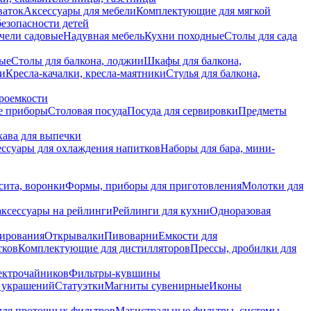
ваток
Аксессуары для мебели
Комплектующие для мягкой
безопасности детей
чели садовые
Надувная мебель
Кухни походные
Столы для сада
вые
Столы для балкона, лоджии
Шкафы для балкона,
ии
Кресла-качалки, кресла-маятники
Стулья для балкона,
роемкости
е приборы
Столовая посуда
Посуда для сервировки
Предметы
укава для выпечки
ссуары для охлаждения напитков
Наборы для бара, мини-
сита, воронки
Формы, приборы для приготовления
Молотки для
аксессуары на рейлинги
Рейлинги для кухни
Одноразовая
вирования
Открывалки
Пивоварни
Емкости для
тков
Комплектующие для дистилляторов
Прессы, дробилки для
лектрочайников
Фильтры-кувшины
я украшений
Статуэтки
Магниты сувенирные
Иконы
ля проточных фильтров
Магистральные фильтры, системы