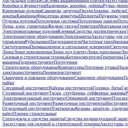
для укладки плитки
Системы выравнивания плитки
Аксессуары
Коробки и фурнитура
Наличники, коробки, доборы
Ручки дверн
Крепежные изделия
Саморезы, шурупы
Гвозди
Анкеры, дюбели
анкеры
Карабины
Фиксаторы арматуры
Шплинты
Пружины унив
Отделка потолка
Потолочные системы
Потолочные панели
Пото
Пены, клеи, герметики
Жидкие гвозди
Герметики
Монтажная пе
Электромонтажные изделия
Клеммы
Средства диэлектрические
Электрощитовое оборудование
Электрощиты
Аксессуары для э
управления
Рубильники
Предохранители
Частотные преобразов
Светотехника
Промышленное и сигнальное освещение
Светоди
Люки
Люки ревизионные
Люки под плитку
Люки напольные
Люк
Силовая и строительная техника
Бетоносмесители
Генераторы
Та
машины
Гидроинструмент
Погрузчики
Строительное оборудование
Компрессоры
Тепловые пушки
Пыле
электроинструмента
Пневмоинструмент
Сварочное и паяльное оборудование
Сварочное оборудование
П
пайки
Слесарный инструмент
Наборы инструментов
Головки, биты
Га
Столярный инструмент
Тиски, струбцины, гейферные зажимы
Р
Электромонтажный инструмент
Обжимной инструмент
Плоског
Разметочный инструмент
Разметочные инструменты
Инструмент
Отделочный инструмент
Плиткорезы
Кельмы, шпатели, гладилк
работ
Пленки строительные
Спецодежда и средства защиты
Средства индивидуальной защ
Аксессуары для силовой и строительной техники
Аксессуары дл