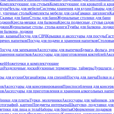
Комплектующие для стульев
Комплектующие для кроватей и кро
итура
Чехлы для мебели
Системы хранения для кухни
Товары для 
, уличные столы
Комплекты мебели для сада
Гамаки, шезлонги
Ка
Скамьи для бани
Столы для бани
Журнальные столики для бани
лоджии
Кресла-мешки для балкона
Кресла подвесные, стулья садо
оджии
Журнальные столы, столы-книги
Тумбы для балкона, лодж
я балкона, лоджии
ши, казаны
Посуда для СВЧ
Крышки и аксессуары для посуды
Гаст
орячих напитков
Посуда для подачи и хранения напитков
Столовы
Посуда для запекания
Аксессуары для выпечки
Бумага, фольга, р
хранения напитков
Аксессуары для приготовления коктейлей
Аксе
ожей
Ножеточки и комплектующие
ки
Разделочные доски
Кухонные термометры, таймеры
Дуршлаги, 
ры для кухни
Органайзеры для специй
Посуда для ланча
Полки и 
ия
Аксессуары для консервирования
Приспособления для консер
ков
Аксессуары для приготовления и хранения алкогольных напи
йники для плиты
Турки, молочники
Аксессуары для чайников, э
отографий, картин
Предметы интерьера
Шкатулки, подставки дл
етики для лица и тела
Наборы для бритья
Оформление подарков
льтры для воды
Фильтры-кувшины
Картриджи, комплектующие д