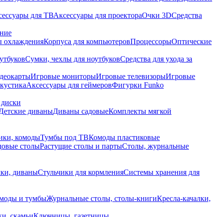
сессуары для ТВ
Аксессуары для проектора
Очки 3D
Средства
ание
 охлаждения
Корпуса для компьютеров
Процессоры
Оптические
утбуков
Сумки, чехлы для ноутбуков
Средства для ухода за
деокарты
Игровые мониторы
Игровые телевизоры
Игровые
акустика
Аксессуары для геймеров
Фигурки Funko
 диски
Детские диваны
Диваны садовые
Комплекты мягкой
ики, комоды
Тумбы под ТВ
Комоды пластиковые
довые столы
Растущие столы и парты
Столы, журнальные
ки, диваны
Стульчики для кормления
Системы хранения для
моды и тумбы
Журнальные столы, столы-книги
Кресла-качалки,
ки, скамьи
Ключницы, газетницы