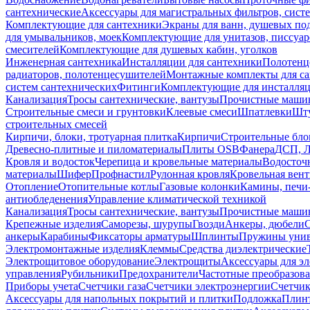
сантехнические
Аксессуары для магистральных фильтров, сист
Комплектующие для сантехники
Экраны для ванн, душевых по
для умывальников, моек
Комплектующие для унитазов, писсуар
смесителей
Комплектующие для душевых кабин, уголков
Инженерная сантехника
Инсталляции для сантехники
Полотенц
радиаторов, полотенцесушителей
Монтажные комплекты для с
систем сантехнических
Фитинги
Комплектующие для инсталля
Канализация
Тросы сантехнические, вантузы
Прочистные маши
Строительные смеси и грунтовки
Клеевые смеси
Шпатлевки
Шту
строительных смесей
Кирпичи, блоки, тротуарная плитка
Кирпичи
Строительные бло
Древесно-плитные и пиломатериалы
Плиты OSB
Фанера
ДСП, 
Кровля и водосток
Черепица и кровельные материалы
Водосточ
материалы
Шифер
Профнастил
Рулонная кровля
Кровельная вен
Отопление
Отопительные котлы
Газовые колонки
Камины, печи
антиобледенения
Управление климатической техникой
Канализация
Тросы сантехнические, вантузы
Прочистные маши
Крепежные изделия
Саморезы, шурупы
Гвозди
Анкеры, дюбели
анкеры
Карабины
Фиксаторы арматуры
Шплинты
Пружины унив
Электромонтажные изделия
Клеммы
Средства диэлектрические
Электрощитовое оборудование
Электрощиты
Аксессуары для э
управления
Рубильники
Предохранители
Частотные преобразов
Приборы учета
Счетчики газа
Счетчики электроэнергии
Счетчи
Аксессуары для напольных покрытий и плитки
Подложка
Плинт