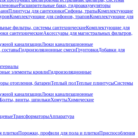
иленовые
Расширительные баки, гидроаккумуляторы
ванн
Плинтусы для сантехники
Сифоны, трапы
Комплектующие
уров
Комплектующие для сифонов, трапов
Комплектующие для
ьные фильтры, системы сантехнические
Комплектующие для
юки сантехнические
Аксессуары для магистральных фильтров,
ружной канализации
Люки канализационные
 составы
Гидроизоляционные смеси
Грунтовки
Добавки для
атериалы
рные элементы кровли
Гидроизоляционные
оры отопления, батареи
Теплый пол
Теплые плинтусы
Системы
ружной канализации
Люки канализационные
Болты, винты, шпильки
Хомуты
Химические
нцевые
Трансформаторы
Аппаратура
я плитки
Порожки, профили для пола и плитки
Приспособления