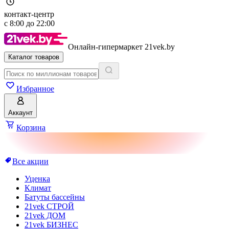
контакт-центр
с
8:00
до
22:00
Онлайн-гипермаркет 21vek.by
Каталог товаров
Избранное
Аккаунт
Корзина
Все акции
Уценка
Климат
Батуты бассейны
21vek СТРОЙ
21vek ДОМ
21vek БИЗНЕС