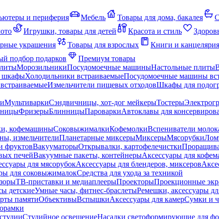
ьютеры и периферия
Мебель
Товары для дома, бакалея
С
мото
Игрушки, товары для детей
Красота и стиль
Здоров
рные украшения
Товары для взрослых
Книги и канцеляри
й подбор подарков
Премиум товары
плиты
Морозильники
Посудомоечные машины
Настольные плиты
 шкафы
Холодильники встраиваемые
Посудомоечные машины вс
встраиваемые
Измельчители пищевых отходов
Шкафы для подогр
чи
Мультиварки
Сэндвичницы, хот-дог мейкеры
Тостеры
Электрог
еницы
Фризеры
Блинницы
Пароварки
Автоклавы для консервиров
ки, кофемашины
Соковыжималки
Кофемолки
Вспениватели молок
ны, измельчители
Планетарные миксеры
Миксеры
Мясорубки
Лом
и фруктов
Вакууматоры
Открывалки, картофелечистки
Проращива
вых печей
Вакуумные пакеты, контейнеры
Аксессуары для кофе
ессуары для мясорубок
Аксессуары для блендеров, миксеров
Аксе
ры для соковыжималок
Средства для ухода за техникой
зоры
ТВ-приставки и медиаплееры
Проекторы
Проекционные эк
сы детские
Умные часы, фитнес-браслеты
Ремешки, аксессуары дл
рты памяти
Объективы
Вспышки
Аксессуары для камер
Сумки и ч
орамки
студии
Студийное освещение
Насадки светоформирующие для фо