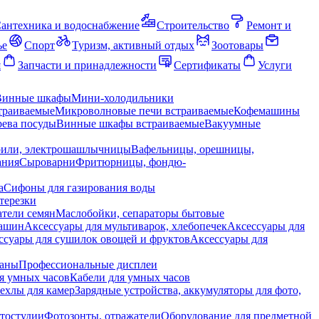
антехника и водоснабжение
Строительство
Ремонт и
ье
Спорт
Туризм, активный отдых
Зоотовары
я
Запчасти и принадлежности
Сертификаты
Услуги
Винные шкафы
Мини-холодильники
траиваемые
Микроволновые печи встраиваемые
Кофемашины
ева посуды
Винные шкафы встраиваемые
Вакуумные
рили, электрошашлычницы
Вафельницы, орешницы,
ания
Сыроварни
Фритюрницы, фондю-
а
Сифоны для газирования воды
терезки
тели семян
Маслобойки, сепараторы бытовые
машин
Аксессуары для мультиварок, хлебопечек
Аксессуары для
ссуары для сушилок овощей и фруктов
Аксессуары для
раны
Профессиональные дисплеи
я умных часов
Кабели для умных часов
ехлы для камер
Зарядные устройства, аккумуляторы для фото,
тостудии
Фотозонты, отражатели
Оборудование для предметной