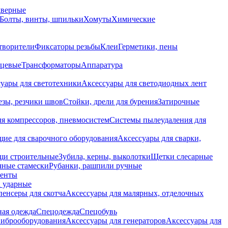
дверные
Болты, винты, шпильки
Хомуты
Химические
творители
Фиксаторы резьбы
Клеи
Герметики, пены
нцевые
Трансформаторы
Аппаратура
уары для светотехники
Аксессуары для светодиодных лент
езы, резчики швов
Стойки, дрели для бурения
Затирочные
ля компрессоров, пневмосистем
Системы пылеудаления для
ие для сварочного оборудования
Аксессуары для сварки,
щи строительные
Зубила, керны, выколотки
Щетки слесарные
чные стамески
Рубанки, рашпили ручные
енты
 ударные
енсеры для скотча
Аксессуары для малярных, отделочных
ная одежда
Спецодежда
Спецобувь
виброоборудования
Аксессуары для генераторов
Аксессуары для