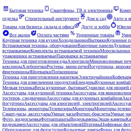
Бытовая техника
Смартфоны, ТВ и электроника
Комп
отделка
Строительный инструмент
Дом и сад
Авто и 
Товары для бизнеса, склада и офиса
Досуг и хобби
Ювели
Все акции
Оплата частями
Уцененные товары
Умны
Крупная техника для кухни
Холодильники
Вытяжки
Кухонные 
Встраиваемая техника, оборудование
Варочные панели
Духовые
встраиваемые
Комплекты встраиваемой техники
Морозильники 
упаковщики встраиваемые
Пароварки встраиваемые
Техника для приготовления еды
Аэрогрили
Микроволновые пе
кексницы
Хлебопечки
Ростеры, мини-печи
Йогуртницы, морож
фритюрницы
Яйцеварки
Попкорницы
Техника для приготовления напитков
Электрочайники
Кофевар
Техника для измельчения продуктов
Блендеры
Кухонные комбай
Мелкая техника
Весы кухонные, бытовые
Сушилки для овощей 
Аксессуары для кухонной техники
Аксессуары для микроволно
тостеров, сэндвичниц
Аксессуары для кухонных комбайнов
Акс
йогуртниц
Аксессуары для аэрогрилей, электрогрилей
Аксессуа
Телевизоры, мониторы
Телевизоры
Мониторы
Мониторы-телеви
Смарт-часы, аксессуары
Умные часы
Фитнес-браслеты
Умные ча
Фото, видеосъемка
Фотоаппараты
Видеокамеры
Экшн-камеры
Ка
видеокамер
Аксессуары для объективов
Штативы
Цифровые фот
Оборудование для фотостудии
Кольцевые лампы
Фоны для фото