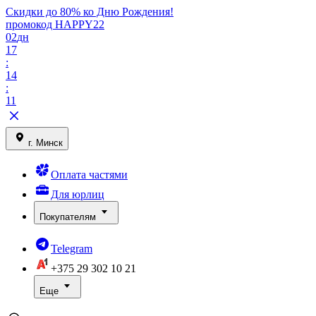
Скидки до 80% ко Дню Рождения!
промокод HAPPY22
02
дн
17
:
14
:
11
г. Минск
Оплата частями
Для юрлиц
Покупателям
Telegram
+375 29
302 10 21
Еще