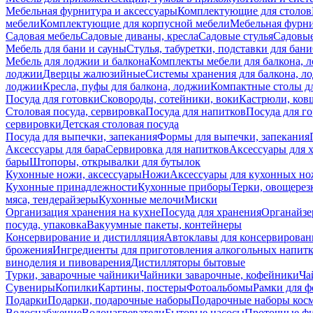
Мебельная фурнитура и аксессуары
Комплектующие для столов
мебели
Комплектующие для корпусной мебели
Мебельная фурн
Садовая мебель
Садовые диваны, кресла
Садовые стулья
Садовые
Мебель для бани и сауны
Стулья, табуретки, подставки для бани
Мебель для лоджии и балкона
Комплекты мебели для балкона, 
лоджии
Дверцы жалюзийные
Системы хранения для балкона, л
лоджии
Кресла, пуфы для балкона, лоджии
Компактные столы дл
Посуда для готовки
Сковороды, сотейники, воки
Кастрюли, ков
Столовая посуда, сервировка
Посуда для напитков
Посуда для г
сервировки
Детская столовая посуда
Посуда для выпечки, запекания
Формы для выпечки, запекания
Аксессуары для бара
Сервировка для напитков
Аксессуары для 
бары
Штопоры, открывалки для бутылок
Кухонные ножи, аксессуары
Ножи
Аксессуары для кухонных н
Кухонные принадлежности
Кухонные приборы
Терки, овощерез
мяса, тендерайзеры
Кухонные мелочи
Миски
Организация хранения на кухне
Посуда для хранения
Органайзе
посуда, упаковка
Вакуумные пакеты, контейнеры
Консервирование и дистилляция
Автоклавы для консервирован
брожения
Ингредиенты для приготовления алкогольных напит
виноделия и пивоварения
Дистилляторы бытовые
Турки, заварочные чайники
Чайники заварочные, кофейники
Ча
Сувениры
Копилки
Картины, постеры
Фотоальбомы
Рамки для ф
Подарки
Подарки, подарочные наборы
Подарочные наборы косм
Водоснабжение
Водонагреватели
Бытовые насосы
Проточные фи