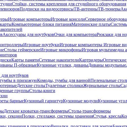
студии
Стойки, системы крепления для студийного оборудования
елевизоров
Подписки на видеосервисы
ТВ-антенны
ТВ-тюнеры
Ак
теры
Игровые компьютеры
Игровые консоли
Серверное оборудов
карты
Компьютерные блоки питания
Материнские платы
Системы
накопителей
ов
Аксессуары для ноутбуков
Очки для компьютера
Рюкзаки для но
контроллеры
Игровые ноутбуки
Игровые компьютеры
Игровые ви
ие
Столы геймерские
Игровые микрофоны
Игровая мультимедиа 
ониторов
диски
Карты памяти
Сетевые накопители
Картридеры
Оптические
иваны П-образные
Кухонные уголки, диваны
Диваны модульные
 для ноутбуков
тумбы в прихожую
Комоды, тумбы для ванной
Пеленальные стол
ьютерные
Детские столы
Туалетные столики
Журнальные столы
Са
денные группы
Столы-книги
ухни
уреты барные
Кухонный гарнитур
Кухонные модули
Кухонные угол
ры
Детские кроватки-трансформеры
Столы-трансформеры
ки, секции
Полки, стеллажи, системы хранения
Стулья, кресла
Ко
емы хранения в прихожую
Вешалки, подставки для зонтов
Банкет