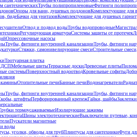
ем сантехнических
Трубы полипропиленовые
Фитинги полипроп
ддонов
Опоры для ванн, душевых поддонов
Комплектующие для 
ов, биде
Бачки для унитазов
Комплектующие для душевых гарнит
есушители
Отвод и подвод воды
Трубы водопроводные
Магистрал
антехники
Регулирующая арматура
Системы защиты от протечек
Л
ций
Опрессовочные насосы
ны
Трубы, фитинги внутренней канализации
Трубы, фитинги на
катурки
Стяжки, самонивелирующие смеси
Строительные смеси,
ки
Тротуарная плитка
ЛДСП
Мебельные щиты
Террасные доски
Древесные плиты
Пилом
ные системы
Поверхностный водоотвод
Кровельные софиты
Добо
тиляция
-камины
Отопительные печи
Банные печи
Водонагреватели
Радиат
ны
Трубы, фитинги внутренней канализации
Трубы, фитинги на
Скобы, штифты
Перфорированный крепеж
Гайки, шайбы
Заклепки
ерсальные
Трубки термоусаживаемые
Изолирующие зажимы
лектрощита
Шины электротехнические
Выключатели путевые, ко
атели
Пускатели магнитные
ки воды
усы, уголки, обводы для труб
Плинтусы для сантехники
Фуги дл