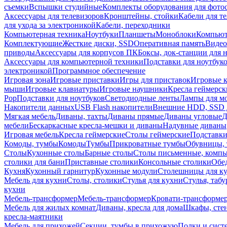
съемки
Вспышки студийные
Комплекты оборудования для фото
Аксессуары для телевизоров
Кронштейны, стойки
Кабели для т
для ухода за электроникой
Кабели, переходники
Компьютерная техника
Ноутбуки
Планшеты
Моноблоки
Компью
Комплектующие
Жесткие диски, SSD
Оперативная память
Видео
приводы
Аксессуары для корпусов ПК
Боксы, док-станции для 
Аксессуары для компьютерной техники
Подставки для ноутбук
электроникой
Программное обеспечение
Игровая зона
Игровые приставки
Игры для приставок
Игровые 
мыши
Игровые клавиатуры
Игровые наушники
Кресла геймерск
Pop
Подставки для ноутбуков
Светодиодные ленты
Лампы для м
Накопители данных
USB Flash накопители
Внешние HDD, SSD 
Мягкая мебель
Диваны, тахты
Диваны прямые
Диваны угловые
Д
мебели
Бескаркасные кресла-мешки и диваны
Надувные диваны
Игровая мебель
Кресла геймерские
Столы геймерские
Подставки
Комоды, тумбы
Комоды
Тумбы
Прикроватные тумбы
Обувницы, 
Столы
Кухонные столы
Барные столы
Столы письменные, комп
столики для бани
Приставные столики
Консольные столики
Обе
Кухня
Кухонный гарнитур
Кухонные модули
Столешницы для к
Мебель для кухни
Столы, столики
Стулья для кухни
Стулья, таб
кухни
Мебель-трансформер
Мебель-трансформер
Кровати-трансформе
Мебель для жилых комнат
Диваны, кресла для дома
Шкафы, стен
кресла-маятники
Мебель для прихожей
Секции, тумбы в прихожую
Полки и сист