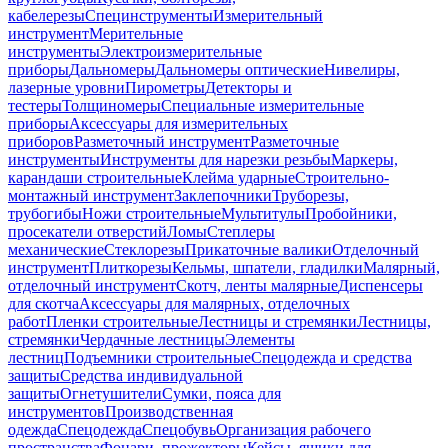
кабелерезы
Специнструменты
Измерительный
инструмент
Мерительные
инструменты
Электроизмерительные
приборы
Дальномеры
Дальномеры оптические
Нивелиры,
лазерные уровни
Пирометры
Детекторы и
тестеры
Толщиномеры
Специальные измерительные
приборы
Аксессуары для измерительных
приборов
Разметочный инструмент
Разметочные
инструменты
Инструменты для нарезки резьбы
Маркеры,
карандаши строительные
Клейма ударные
Строительно-
монтажный инструмент
Заклепочники
Труборезы,
трубогибы
Ножи строительные
Мультитулы
Пробойники,
просекатели отверстий
Ломы
Степлеры
механические
Стеклорезы
Прикаточные валики
Отделочный
инструмент
Плиткорезы
Кельмы, шпатели, гладилки
Малярный,
отделочный инструмент
Скотч, ленты малярные
Диспенсеры
для скотча
Аксессуары для малярных, отделочных
работ
Пленки строительные
Лестницы и стремянки
Лестницы,
стремянки
Чердачные лестницы
Элементы
лестниц
Подъемники строительные
Спецодежда и средства
защиты
Средства индивидуальной
защиты
Огнетушители
Сумки, пояса для
инструментов
Производственная
одежда
Спецодежда
Спецобувь
Организация рабочего
пространства
Фонари, прожекторы
Кейсы, ящики для