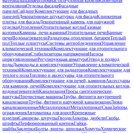
материалы
Шифер
Профнастил
Рулонная кровля
Кровельная
вентиляция
Отделка фасада
Фасадные
панели
Сайдинг
Комплектующие для фасадных
панелей
Декоративные штукатурки для фасада
Клинкерная
плитка для фасада
Декоративный камень для наружной
отделки
Отопление
Отопительные котлы
Газовые
колонки
Камины, печи-камины
Отопительные печи
Банные
печи
Водонагреватели
Радиаторы отопления, батареи
Теплый
пол
Теплые плинтусы
Системы антиобледенения
Управление
климатической техникой
Комплектующие для отопительного
оборудования
Стабилизаторы напряжения
Насосы
циркуляционные
Регулирующая арматура
Отвод и подвод
воды
Дымоходы и комплектующие
Управление климатической
техникой
Комплектующие для радиаторов
Комплектующие для
теплого пола
Топливо и аксессуары для отопительного
оборудования
Комплектующие для печей, каминов
Аксессуары
для каминов, печей
Комплектующие для отопительных котлов,
водонагревателей
Канализация
Тросы сантехнические,
вантузы
Прочистные машины
Трубы, фитинги внутренней
канализации
Трубы, фитинги наружной канализации
Люки
канализационные
Металлопрокат
Металлопрокат
Сваи
Заборы,
ограждения
Автоматика для ворот
Крепежные
изделия
Саморезы, шурупы
Гвозди
Анкеры, дюбели
Скобы,
штифты
Перфорированный крепеж
Гайки,
шайбы
Заклепки
Болты, винты, шпильки
Хомуты
Химические