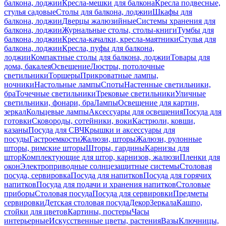
балкона, лоджии
Кресла-мешки для балкона
Кресла подвесные,
стулья садовые
Столы для балкона, лоджии
Шкафы для
балкона, лоджии
Дверцы жалюзийные
Системы хранения для
балкона, лоджии
Журнальные столы, столы-книги
Тумбы для
балкона, лоджии
Кресла-качалки, кресла-маятники
Стулья для
балкона, лоджии
Кресла, пуфы для балкона,
лоджии
Компактные столы для балкона, лоджии
Товары для
дома, бакалея
Освещение
Люстры, потолочные
светильники
Торшеры
Прикроватные лампы,
ночники
Настольные лампы
Споты
Настенные светильники,
бра
Точечные светильники
Трековые светильники
Уличные
светильники, фонари, бра
Лампы
Освещение для картин,
зеркал
Кольцевые лампы
Аксессуары для освещения
Посуда для
готовки
Сковороды, сотейники, воки
Кастрюли, ковши,
казаны
Посуда для СВЧ
Крышки и аксессуары для
посуды
Гастроемкости
Жалюзи, шторы
Жалюзи, рулонные
шторы, римские шторы
Шторы, гардины
Карнизы для
штор
Комплектующие для штор, карнизов, жалюзи
Пленки для
окон
Электроприводные солнцезащитные системы
Столовая
посуда, сервировка
Посуда для напитков
Посуда для горячих
напитков
Посуда для подачи и хранения напитков
Столовые
приборы
Столовая посуда
Посуда для сервировки
Предметы
сервировки
Детская столовая посуда
Декор
Зеркала
Кашпо,
стойки для цветов
Картины, постеры
Часы
интерьерные
Искусственные цветы, растения
Вазы
Ключницы,