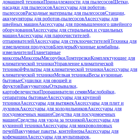
домашней техники
Принадлежности для пылесосов
Щетки,
насадки для пылесосов
Аксессуары для роботов-
пылесосов
Расходные материалы для пылесосов
Станции,
аккумуляторы для роботов-пылесосов
Аксессуары для
швейных машин
Аксессуары для промышленного швейного
оборудования
Аксессуары для стиральных и сушильных
машин
Аксессуары для пароочистителей,
отпаривателей
Аксессуары для стеклоочистителей
Техника для
измельчения продуктов
Блендеры
Кухонные комбайны,
измельчители
Планетарные
миксеры
Миксеры
Мясорубки
Ломтерезки
Комплектующие для
климатической техники
Управление климатической
техникой
Фильтры для климатической техники
Аксессуары для
климатической техники
Мелкая техника
Весы кухонные,
бытовые
Сушилки для овощей и
фруктов
Вакууматоры
Открывалки,
картофелечистки
Проращиватели семян
Маслобойки,
сепараторы бытовые
Аксессуары для крупной
техники
Аксессуары для вытяжек
Аксессуары для плит и
духовок
Аксессуары для холодильников
Аксессуары для
посудомоечных машин
Средства для посудомоечных
машин
Средства для ухода за техникой
Аксессуары для
кухонной техники
Аксессуары для микроволновых
печей
Вакуумные пакеты, контейнеры
Аксессуары для
кофемашин
Аксессуары для мультиварок,