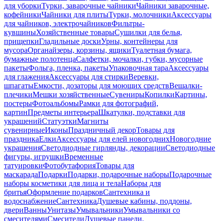
для уборки
Турки, заварочные чайники
Чайники заварочные,
кофейники
Чайники для плиты
Турки, молочники
Аксессуары
для чайников, электрочайников
Фильтры-
кувшины
Хозяйственные товары
Сушилки для белья,
прищепки
Гладильные доски
Урны, контейнеры для
мусора
Органайзеры, корзины, ящики
Туалетная бумага,
бумажные полотенца
Салфетки, мочалки, губки, мусорные
пакеты
Фольга, пленка, пакеты
Упаковочная тара
Аксессуары
для глажения
Аксессуары для стирки
Веревки,
шпагаты
Емкости, дозаторы для моющих средств
Вешалки-
плечики
Мешки хозяйственные
Сувениры
Копилки
Картины,
постеры
Фотоальбомы
Рамки для фотографий,
картин
Предметы интерьера
Шкатулки, подставки для
украшений
Статуэтки
Магниты
сувенирные
Иконы
Праздничный декор
Товары для
праздника
Елки
Аксессуары для елей новогодних
Новогодние
украшения
Светодиодные гирлянды, декорации
Светодиодные
фигуры, игрушки
Временные
татуировки
Фотобутафория
Товары для
маскарада
Подарки
Подарки, подарочные наборы
Подарочные
наборы косметики для лица и тела
Наборы для
бритья
Оформление подарков
Сантехника и
водоснабжение
Сантехника
Душевые кабины, поддоны,
двери
Ванны
Унитазы
Умывальники
Умывальники со
смесителями
Смесители
Душевые панели,