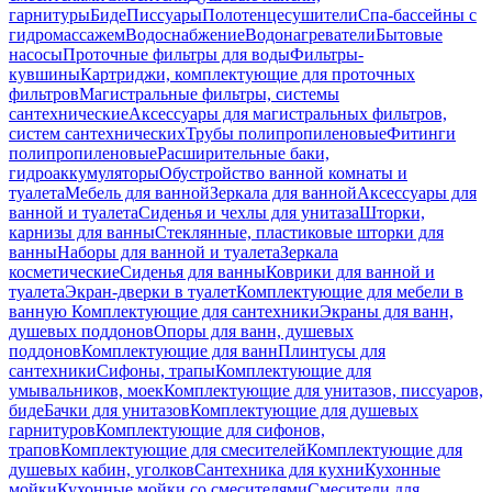
гарнитуры
Биде
Писсуары
Полотенцесушители
Спа-бассейны с
гидромассажем
Водоснабжение
Водонагреватели
Бытовые
насосы
Проточные фильтры для воды
Фильтры-
кувшины
Картриджи, комплектующие для проточных
фильтров
Магистральные фильтры, системы
сантехнические
Аксессуары для магистральных фильтров,
систем сантехнических
Трубы полипропиленовые
Фитинги
полипропиленовые
Расширительные баки,
гидроаккумуляторы
Обустройство ванной комнаты и
туалета
Мебель для ванной
Зеркала для ванной
Аксессуары для
ванной и туалета
Сиденья и чехлы для унитаза
Шторки,
карнизы для ванны
Стеклянные, пластиковые шторки для
ванны
Наборы для ванной и туалета
Зеркала
косметические
Сиденья для ванны
Коврики для ванной и
туалета
Экран-дверки в туалет
Комплектующие для мебели в
ванную
Комплектующие для сантехники
Экраны для ванн,
душевых поддонов
Опоры для ванн, душевых
поддонов
Комплектующие для ванн
Плинтусы для
сантехники
Сифоны, трапы
Комплектующие для
умывальников, моек
Комплектующие для унитазов, писсуаров,
биде
Бачки для унитазов
Комплектующие для душевых
гарнитуров
Комплектующие для сифонов,
трапов
Комплектующие для смесителей
Комплектующие для
душевых кабин, уголков
Сантехника для кухни
Кухонные
мойки
Кухонные мойки со смесителями
Смесители для