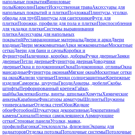
напольные покрытия
Виниловые
полы
Ковролин
Паркет
Искусственная трава
Аксессуары для
напольных покрытий и плитки
Подложка
Плинтусы, уголки,
обводы для труб
Плинтусы для сантехники
Фуги для
плитки
Порожки, профили для пола и плитки
Приспособления
для укладки плитки
Системы выравнивания
плитки
Аксессуары для напольных
покрытий
Реставрационные материалы
Двери и арки
Двери
входные
Двери межкомнатные
Арки межкомнатные
Москитные
сетки
Двери для бани и сауны
Коробки и
фурнитура
Наличники, коробки, доборы
Ручки дверные
Замки
дверные
Петли дверные
Фурнитура дверная
Доводчики
дверные
Окна и подоконники
Окна
Подоконники, отливы
Окна
мансардные
Фурнитура оконная
Мягкие окна
Москитные сетки
на окна
Жалюзи уличные
Пленки солнцезащитные
Крепежные
изделия
Саморезы, шурупы
Гвозди
Анкеры, дюбели
Скобы,
штифты
Перфорированный крепеж
Гайки,
шайбы
Заклепки
Болты, винты, шпильки
Хомуты
Химические
анкеры
Карабины
Фиксаторы арматуры
Шплинты
Пружины
универсальные
Отделка стен
Обои
Жидкие
обои
Фотообои
Штукатурки декоративные
Декоративный
камень
Скинали
Пленки самоклеящиеся
Армирующие
сетки
Стеновые панели
Уголки, маяки,
профили
Вагонка
Стеклохолсты, флизелин
Экраны для
радиаторов
Отделка потолка
Потолочные системы
Потолочные