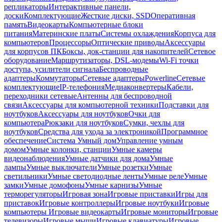
репликаторы
Интерактивные панели,
доски
Комплектующие
Жесткие диски, SSD
Оперативная
память
Видеокарты
Компьютерные блоки
питания
Материнские платы
Системы охлаждения
Корпуса для
компьютеров
Процессоры
Оптические приводы
Аксессуары
для корпусов ПК
Боксы, док-станции для накопителей
Сетевое
оборудование
Маршрутизаторы, DSL-модемы
Wi-Fi точки
доступа, усилители сигнала
Беспроводные
адаптеры
Коммутаторы
Сетевые адаптеры
Powerline
Сетевые
комплектующие
IP-телефония
Медиаконвертеры
Кабели,
переходники сетевые
Антенны для беспроводной
связи
Аксессуары для компьютерной техники
Подставки для
ноутбуков
Аксессуары для ноутбуков
Очки для
компьютера
Рюкзаки для ноутбуков
Сумки, чехлы для
ноутбуков
Средства для ухода за электроникой
Программное
обеспечение
Система Умный дом
Управление умным
домом
Умные колонки, станции
Умные камеры
видеонаблюдения
Умные датчики для дома
Умные
лампы
Умные выключатели
Умные розетки
Умные
светильники
Умные светодиодные ленты
Умные реле
Умные
замки
Умные домофоны
Умные карнизы
Умные
терморегуляторы
Игровая зона
Игровые приставки
Игры для
приставок
Игровые контроллеры
Игровые ноутбуки
Игровые
компьютеры
Игровые видеокарты
Игровые мониторы
Игровые
телевизоры
Игровые мыши
Игровые клавиатуры
Игровые