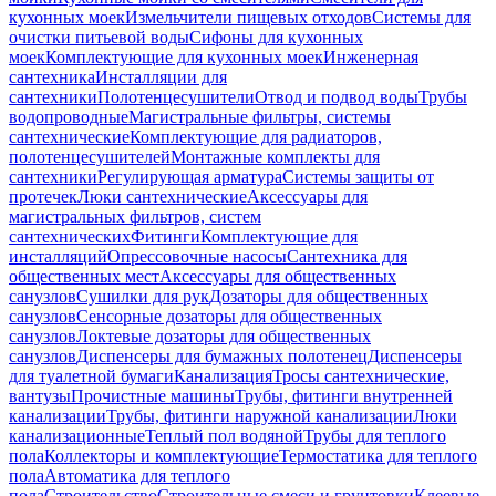
кухонных моек
Измельчители пищевых отходов
Системы для
очистки питьевой воды
Сифоны для кухонных
моек
Комплектующие для кухонных моек
Инженерная
сантехника
Инсталляции для
сантехники
Полотенцесушители
Отвод и подвод воды
Трубы
водопроводные
Магистральные фильтры, системы
сантехнические
Комплектующие для радиаторов,
полотенцесушителей
Монтажные комплекты для
сантехники
Регулирующая арматура
Системы защиты от
протечек
Люки сантехнические
Аксессуары для
магистральных фильтров, систем
сантехнических
Фитинги
Комплектующие для
инсталляций
Опрессовочные насосы
Сантехника для
общественных мест
Аксессуары для общественных
санузлов
Сушилки для рук
Дозаторы для общественных
санузлов
Сенсорные дозаторы для общественных
санузлов
Локтевые дозаторы для общественных
санузлов
Диспенсеры для бумажных полотенец
Диспенсеры
для туалетной бумаги
Канализация
Тросы сантехнические,
вантузы
Прочистные машины
Трубы, фитинги внутренней
канализации
Трубы, фитинги наружной канализации
Люки
канализационные
Теплый пол водяной
Трубы для теплого
пола
Коллекторы и комплектующие
Термостатика для теплого
пола
Автоматика для теплого
пола
Строительство
Строительные смеси и грунтовки
Клеевые