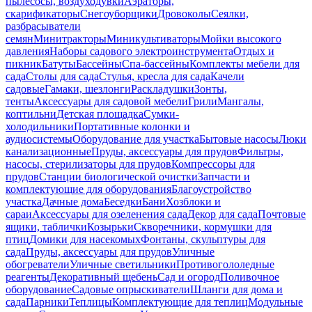
пылесосы, воздуходувки
Аэраторы,
скарификаторы
Снегоуборщики
Дровоколы
Сеялки,
разбрасыватели
семян
Минитракторы
Миникультиваторы
Мойки высокого
давления
Наборы садового электроинструмента
Отдых и
пикник
Батуты
Бассейны
Спа-бассейны
Комплекты мебели для
сада
Столы для сада
Стулья, кресла для сада
Качели
садовые
Гамаки, шезлонги
Раскладушки
Зонты,
тенты
Аксессуары для садовой мебели
Грили
Мангалы,
коптильни
Детская площадка
Сумки-
холодильники
Портативные колонки и
аудиосистемы
Оборудование для участка
Бытовые насосы
Люки
канализационные
Пруды, аксессуары для прудов
Фильтры,
насосы, стерилизаторы для прудов
Компрессоры для
прудов
Станции биологической очистки
Запчасти и
комплектующие для оборудования
Благоустройство
участка
Дачные дома
Беседки
Бани
Хозблоки и
сараи
Аксессуары для озеленения сада
Декор для сада
Почтовые
ящики, таблички
Козырьки
Скворечники, кормушки для
птиц
Домики для насекомых
Фонтаны, скульптуры для
сада
Пруды, аксессуары для прудов
Уличные
обогреватели
Уличные светильники
Противогололедные
реагенты
Декоративный щебень
Сад и огород
Поливочное
оборудование
Садовые опрыскиватели
Шланги для дома и
сада
Парники
Теплицы
Комплектующие для теплиц
Модульные