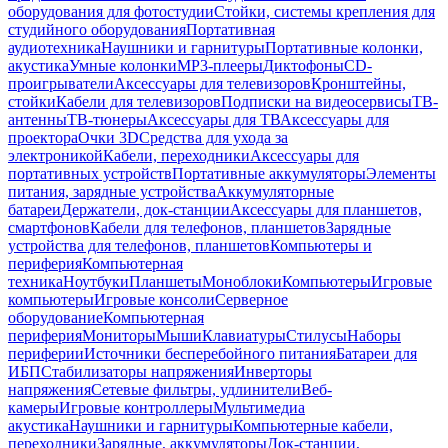
оборудования для фотостудии
Стойки, системы крепления для
студийного оборудования
Портативная
аудиотехника
Наушники и гарнитуры
Портативные колонки,
акустика
Умные колонки
MP3-плееры
Диктофоны
CD-
проигрыватели
Аксессуары для телевизоров
Кронштейны,
стойки
Кабели для телевизоров
Подписки на видеосервисы
ТВ-
антенны
ТВ-тюнеры
Аксессуары для ТВ
Аксессуары для
проектора
Очки 3D
Средства для ухода за
электроникой
Кабели, переходники
Аксессуары для
портативных устройств
Портативные аккумуляторы
Элементы
питания, зарядные устройства
Аккумуляторные
батареи
Держатели, док-станции
Аксессуары для планшетов,
смартфонов
Кабели для телефонов, планшетов
Зарядные
устройства для телефонов, планшетов
Компьютеры и
периферия
Компьютерная
техника
Ноутбуки
Планшеты
Моноблоки
Компьютеры
Игровые
компьютеры
Игровые консоли
Серверное
оборудование
Компьютерная
периферия
Мониторы
Мыши
Клавиатуры
Стилусы
Наборы
периферии
Источники бесперебойного питания
Батареи для
ИБП
Стабилизаторы напряжения
Инверторы
напряжения
Сетевые фильтры, удлинители
Веб-
камеры
Игровые контроллеры
Мультимедиа
акустика
Наушники и гарнитуры
Компьютерные кабели,
переходники
Зарядные, аккумуляторы
Док-станции,