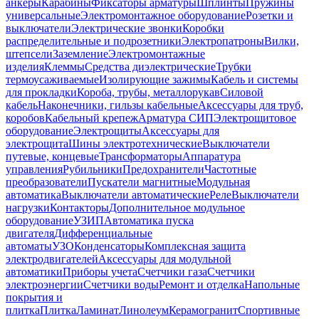
анкеры
Карабины
Фиксаторы арматуры
Шплинты
Пружины
универсальные
Электромонтажное оборудование
Розетки и
выключатели
Электрические звонки
Коробки
распределительные и подрозетники
Электропатроны
Вилки,
штепсели
Заземление
Электромонтажные
изделия
Клеммы
Средства диэлектрические
Трубки
термоусаживаемые
Изолирующие зажимы
Кабель и системы
для прокладки
Короба, трубы, металлорукав
Силовой
кабель
Наконечники, гильзы кабельные
Аксессуары для труб,
коробов
Кабельный крепеж
Арматура СИП
Электрощитовое
оборудование
Электрощиты
Аксессуары для
электрощита
Шины электротехнические
Выключатели
путевые, концевые
Трансформаторы
Аппаратура
управления
Рубильники
Предохранители
Частотные
преобразователи
Пускатели магнитные
Модульная
автоматика
Выключатели автоматические
Реле
Выключатели
нагрузки
Контакторы
Дополнительное модульное
оборудование
УЗИП
Автоматика пуска
двигателя
Дифференциальные
автоматы
УЗО
Конденсаторы
Комплексная защита
электродвигателей
Аксессуары для модульной
автоматики
Приборы учета
Счетчики газа
Счетчики
электроэнергии
Счетчики воды
Ремонт и отделка
Напольные
покрытия и
плитка
Плитка
Ламинат
Линолеум
Керамогранит
Спортивные