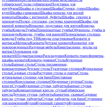
геймерские
Столы геймерские
Подставки для
ноутбуков
Шкафы и стеллажи
Шкафы
Стенки, горки
Шкафы-
купе
Шкафы-гармошки
Шкафы-пеналы для жилой
комнаты
Шкафы с витриной, буфеты
Шкафы, секции в
прихожую
Полки, стеллажи, системы хранения
Шкафы для
ванной комнаты
Вешалки, подставки для зонтов
Комоды,
тумбы
Комоды
Тумбы
Прикроватные тумбы
Обувницы, тумбы в
прихожую
Комоды, тумбы для ванной
Пеленальные столики,
комоды
Тумбы под ТВ
Комоды пластиковые
Кровати и
матрасы
Матрасы
Кровати
Детские кровати
Кроватки для
новорожденных
Надувная мебель
Наматрасники, чехлы на
матрас
Основания для
кроватей
Подматрасники
Раскладушки
Кровати-трансформеры,
шкафы-кровати
Кровати-домики
Столы
Кухонные
столы
Барные столы
Столы письменные,
компьютерные
Детские столы
Туалетные столики
Журнальные
столы
Садовые столы
Растущие столы и парты
Столы,
журнальные столики для бани
Приставные
столики
Консольные столики
Обеденные группы
Столы-
книги
Стулья
Кухонные стулья, табуреты
Барные стулья,
табуреты
Компьютерные кресла, стулья
Геймерские
кресла
Детские стулья, табуреты
Банкетки, скамьи
Садовые
кресла, стулья, табуреты
Стулья, табуреты для бани
Стульчики
для кормления
Кухня
Кухонный гарнитур
Кухонные