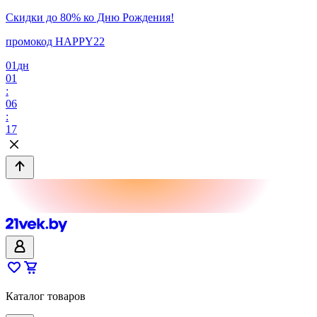
Скидки до 80% ко Дню Рождения!
промокод HAPPY22
01
дн
01
:
06
:
17
Каталог товаров