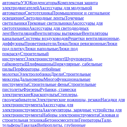
автоматы
УЗО
Конденсаторы
Комплексная защита
электродвигателей
Аксессуары для модульной
автоматики
Светотехника
Промышленное и сигнальное
освещение
Светодиодные ленты
Точечные
светильники
Трековые светильники
Аксессуары для
светотехники
Аксессуары для светодиодных
лент
Вентиляция
Вентиляторы вытяжные
Вентиляторы
канальные
Системы воздуховодов
Решетки вентиляционные,
диффузоры
Проветриватели
Люки
Люки ревизионные
Люки
под плитку
Люки напольные
Люки под
покраску
Строительный
инструмент
Электроинструмент
Шуруповерты,
гайковерты
Шлифмашины
Циркулярные, сабельные
пилы
Перфораторы, отбойные
молотки
Электролобзики
Дрели
Строительные
миксеры
Дальномеры
Многофункциональные
инструменты
Строительные фены
Строительные
пистолеты
Фрезеры
Рубанки, стамески
электрические
Краскопульты
Степлеры,
гвоздезабиватели
Электрические ножницы, резаки
Насадки для
электроинструмента
Аксессуары для
электроинструмента
Аккумуляторы, зарядные устройства для
электроинструмента
Наборы электроинструмента
Силовая и
строительная техника
Бетоносмесители
Генераторы
Тали,
тельферы
Такелаж
Виброплиты, глубинные