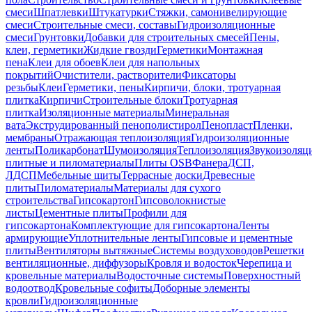
смеси
Шпатлевки
Штукатурки
Стяжки, самонивелирующие
смеси
Строительные смеси, составы
Гидроизоляционные
смеси
Грунтовки
Добавки для строительных смесей
Пены,
клеи, герметики
Жидкие гвозди
Герметики
Монтажная
пена
Клеи для обоев
Клеи для напольных
покрытий
Очистители, растворители
Фиксаторы
резьбы
Клеи
Герметики, пены
Кирпичи, блоки, тротуарная
плитка
Кирпичи
Строительные блоки
Тротуарная
плитка
Изоляционные материалы
Минеральная
вата
Экструдированный пенополистирол
Пенопласт
Пленки,
мембраны
Отражающая теплоизоляция
Гидроизоляционные
ленты
Поликарбонат
Шумоизоляция
Теплоизоляция
Звукоизоляц
плитные и пиломатериалы
Плиты OSB
Фанера
ДСП,
ЛДСП
Мебельные щиты
Террасные доски
Древесные
плиты
Пиломатериалы
Материалы для сухого
строительства
Гипсокартон
Гипсоволокнистые
листы
Цементные плиты
Профили для
гипсокартона
Комплектующие для гипсокартона
Ленты
армирующие
Уплотнительные ленты
Гипсовые и цементные
плиты
Вентиляторы вытяжные
Системы воздуховодов
Решетки
вентиляционные, диффузоры
Кровля и водосток
Черепица и
кровельные материалы
Водосточные системы
Поверхностный
водоотвод
Кровельные софиты
Доборные элементы
кровли
Гидроизоляционные