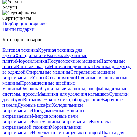
Услуги
Сертификаты
Подборщик подарков
Найти подарки
Категории товаров
Бытовая техника
Крупная техника для
кухни
Холодильники
Вытяжки
Кухонные
плиты
Морозильники
Посудомоечные машины
Настольные
плиты
Винные шкафы
Мини-холодильники
Техника для ухода
за одеждой
Стиральные машины
Стиральные машины
встраиваемые
Утюги
Отпариватели
Швейные, вышивальные
машины
Промышленные швейные
машины
Оверлоки
Сушильные машины, шкафы
Гладильные
системы, прессы
Машинки для удаления катышков
Сушилки
для обуви
Встраиваемая техника, оборудование
Варочные
панели
Духовые шкафы
Холодильники
встраиваемые
Посудомоечные машины
встраиваемые
Микроволновые печи
встраиваемые
Кофемашины встраиваемые
Комплекты
встраиваемой техники
Морозильники
встраиваемые
Измельчители пищевых отходов
Шкафы для