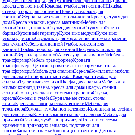
модули
Столешницы для кухни
Мебель для гостиной
Диваны,
кресла для гостиной
Комоды, тумбы для гостиной
Шкафы,
стенки, горки для гостиной
Полки, стеллажи для
гостиной
Журнальные столы, столы-книги
Кресла, стулья для
дома
Кресла-качалки, кресла-маятники
Мебель для
кухни
Столы, столики
Стулья для кухни
Стулья, табуреты
барные
Кухонный гарнитур
Кухонные модули
Кухонные
уголки, диваны
Стульчики для кормления
Системы хранения
для кухни
Мебель для ванной
Тумбы, консоли для
ванной
Шкафы, пеналы для ванной
Шкафчики, полки для
ванной
Зеркала для ванной
Аксессуары для ванной
Мебель-
трансформер
Мебель-трансформер
Кровати-
трансформеры
Детские кроватки-трансформеры
Столы-
трансформеры
Мебель для спальни
Зеркала
Комплекты мебели
для спальни
Прикроватные тумбы
Комоды и тумбы для
спальни
Туалетные столики
Шкафы для спальни
Мебель для
жилых комнат
Диваны, кресла для дома
Шкафы, стенки,
секции
Полки, стеллажи, системы хранения
Стулья,
кресла
Комоды и тумбы
Журнальные столы, столы-
книги
Кресла-качалки, кресла-маятники
Мебель для
телевизора
Комоды, тумбы под телевизор
Кронштейны, стойки
для телевизора
Каминокомплекты под телевизор
Мебель для
прихожей
Секции, тумбы в прихожую
Полки и системы
хранения в прихожую
Вешалки, подставки для
зонтов
Банкетки, скамьи
Ключницы, газетницы
Детская