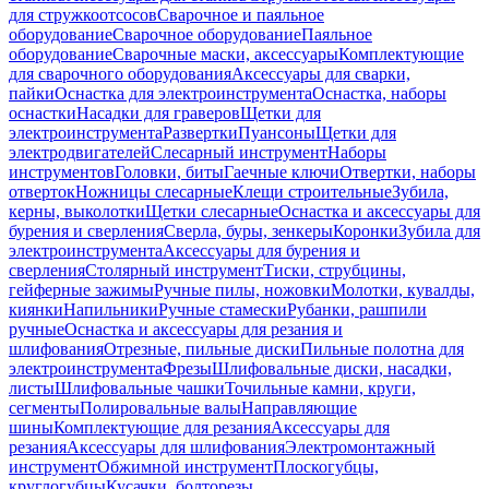
для стружкоотсосов
Сварочное и паяльное
оборудование
Сварочное оборудование
Паяльное
оборудование
Сварочные маски, аксессуары
Комплектующие
для сварочного оборудования
Аксессуары для сварки,
пайки
Оснастка для электроинструмента
Оснастка, наборы
оснастки
Насадки для граверов
Щетки для
электроинструмента
Развертки
Пуансоны
Щетки для
электродвигателей
Слесарный инструмент
Наборы
инструментов
Головки, биты
Гаечные ключи
Отвертки, наборы
отверток
Ножницы слесарные
Клещи строительные
Зубила,
керны, выколотки
Щетки слесарные
Оснастка и аксессуары для
бурения и сверления
Сверла, буры, зенкеры
Коронки
Зубила для
электроинструмента
Аксессуары для бурения и
сверления
Столярный инструмент
Тиски, струбцины,
гейферные зажимы
Ручные пилы, ножовки
Молотки, кувалды,
киянки
Напильники
Ручные стамески
Рубанки, рашпили
ручные
Оснастка и аксессуары для резания и
шлифования
Отрезные, пильные диски
Пильные полотна для
электроинструмента
Фрезы
Шлифовальные диски, насадки,
листы
Шлифовальные чашки
Точильные камни, круги,
сегменты
Полировальные валы
Направляющие
шины
Комплектующие для резания
Аксессуары для
резания
Аксессуары для шлифования
Электромонтажный
инструмент
Обжимной инструмент
Плоскогубцы,
круглогубцы
Кусачки, болторезы,