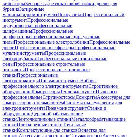
вибраторы
Бензорезы, резчики швов
Стойки, дрели для
бурения
Затирочные
машины
Гидроинструмент
Погрузчики
Профессиональный
инструмент
Профессиональные
шуруповерты
Профессиональные
шлифмашины
Профессиональные
перфораторы
Профессиональные циркулярные
пилы
Профессиональные электролобзики
Профессиональные
дрели
Профессиональные фрезеры
Профессиональные
мультиинструменты
Профессиональные
электрорубанки
Профессиональные строительные
фены
Профессиональные строительные
пистолеты
Профессиональные точильные
станки
Профессиональные
электроножницы
Пневмоинструмент
Наборы
профессионального электроинструмента
Строительное
оборудование
Компрессоры
Тепловые пушки
Пылесосы
профессиональные
Стружкоотсосы
Домкраты
Аксессуары для
компрессоров, пневмосистем
Системы пылеудаления для
электроинструмента
Пневмоинструмент
Станки и
оборудование
Деревообрабатывающие
станки
Ленточнопильные станки
Металлообрабатывающие
станки
Плиткорезные станки
Точильные
станки
Комплектующие для станков
Оснастка для
станков
Аксессуары для станков
Стружкоотсосы
Аксессуары