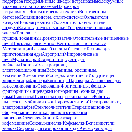
подогрева посуды
Винные шкафы встраиваемые
Вакуумные
упаковщики встраиваемые
Пароварки
встраиваемые
Климатическая техника
Вентиляторы
бытовые
Кондиционеры, сплит-системы
Охладители
воздуха
Водонагреватели
Увлажнители, очистители
воздуха
Камины, печи-камины
Обогреватели
Тепловые
завесы
Тепловые
пушки
Биокамины
Проветриватели
Отопительные печи
Банные
печи
Порталы для каминов
Вентиляторы вытяжные
Метеостанции
Газовые баллоны бытовые
Техника для
приготовления еды
Аэрогрили
Микроволновые
печи
Мультиварки
Сэндвичницы, хот-дог
мейкеры
Тостеры
Электрогрили,
электрошашлычницы
Вафельницы, орешницы,
кексницы
Хлебопечки
Ростеры, мини-печи
Йогуртницы,
мороженицы
Фризеры
Блинницы
Пароварки
Автоклавы для
консервирования
Сыроварни
Фритюрницы, фондю-
фритюрницы
Яйцеварки
Попкорницы
Техника для
дома
Пылесосы
Пылесосы профессиональные
Роботы-
пылесосы, мойщики окон
Пароочистители
Электровеники,
электрошвабры
Стеклоочистители
Стерилизационное
оборудование
Техника для приготовления
напитков
Электрочайники
Кофеварки,
кофемашины
Соковыжималки
Кофемолки
Вспениватели
молока
Сифоны для газирования воды
Аксессуары для