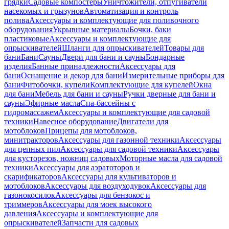
грядки
Садовые компостеры
Уничтожители, отпугиватели
насекомых и грызунов
Автоматизация и контроль
полива
Аксессуары и комплектующие для поливочного
оборудования
Укрывные материалы
Бочки, баки
пластиковые
Аксессуары и комплектующие для
опрыскивателей
Шланги для опрыскивателей
Товары для
бани
Бани
Сауны
Двери для бани и сауны
Бондарные
изделия
Банные принадлежности
Аксессуары для
бани
Оснащение и декор для бани
Измерительные приборы для
бани
Фитобочки, купели
Комплектующие для купелей
Окна
для бани
Мебель для бани и сауны
Ручки дверные для бани и
сауны
Эфирные масла
Спа-бассейны с
гидромассажем
Аксессуары и комплектующие для садовой
техники
Навесное оборудование
Двигатели для
мотоблоков
Прицепы для мотоблоков,
минитракторов
Аксессуары для газонной техники
Аксессуары
для цепных пил
Аксессуары для садовой техники
Аксессуары
для кусторезов, ножниц садовых
Моторные масла для садовой
техники
Аксессуары для аэратоторов и
скарификаторов
Аксессуары для культиваторов и
мотоблоков
Аксессуары для воздуходувок
Аксессуары для
газонокосилок
Аксессуары для бензокос и
триммеров
Аксессуары для моек высокого
давления
Аксессуары и комплектующие для
опрыскивателей
Запчасти для садовых