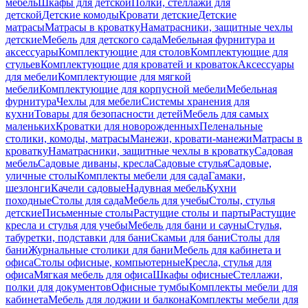
мебель
Шкафы для детской
Полки, стеллажи для
детской
Детские комоды
Кровати детские
Детские
матрасы
Матрасы в кроватку
Наматрасники, защитные чехлы
детские
Мебель для детского сада
Мебельная фурнитура и
аксессуары
Комплектующие для столов
Комплектующие для
стульев
Комплектующие для кроватей и кроваток
Аксессуары
для мебели
Комплектующие для мягкой
мебели
Комплектующие для корпусной мебели
Мебельная
фурнитура
Чехлы для мебели
Системы хранения для
кухни
Товары для безопасности детей
Мебель для самых
маленьких
Кроватки для новорожденных
Пеленальные
столики, комоды, матрасы
Манежи, кровати-манежи
Матрасы в
кроватку
Наматрасники, защитные чехлы в кроватку
Садовая
мебель
Садовые диваны, кресла
Садовые стулья
Садовые,
уличные столы
Комплекты мебели для сада
Гамаки,
шезлонги
Качели садовые
Надувная мебель
Кухни
походные
Столы для сада
Мебель для учебы
Столы, стулья
детские
Письменные столы
Растущие столы и парты
Растущие
кресла и стулья для учебы
Мебель для бани и сауны
Стулья,
табуретки, подставки для бани
Скамьи для бани
Столы для
бани
Журнальные столики для бани
Мебель для кабинета и
офиса
Столы офисные, компьютерные
Кресла, стулья для
офиса
Мягкая мебель для офиса
Шкафы офисные
Стеллажи,
полки для документов
Офисные тумбы
Комплекты мебели для
кабинета
Мебель для лоджии и балкона
Комплекты мебели для