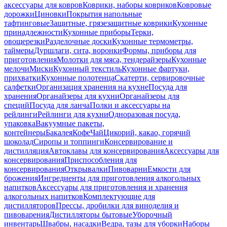
аксессуары для ковров
Коврики, наборы ковриков
Ковровые
дорожки
Циновки
Покрытия напольные
тафтинговые
Защитные, грязезащитные коврики
Кухонные
принадлежности
Кухонные приборы
Терки,
овощерезки
Разделочные доски
Кухонные термометры,
таймеры
Дуршлаги, сита, воронки
Формы, приборы для
приготовления
Молотки для мяса, тендерайзеры
Кухонные
мелочи
Миски
Кухонный текстиль
Кухонные фартуки,
прихватки
Кухонные полотенца
Скатерти, сервировочные
салфетки
Организация хранения на кухне
Посуда для
хранения
Органайзеры для кухни
Органайзеры для
специй
Посуда для ланча
Полки и аксессуары на
рейлинги
Рейлинги для кухни
Одноразовая посуда,
упаковка
Вакуумные пакеты,
контейнеры
Бакалея
Кофе
Чай
Цикорий, какао, горячий
шоколад
Сиропы и топпинги
Консервирование и
дистилляция
Автоклавы для консервирования
Аксессуары для
консервирования
Приспособления для
консервирования
Открывалки
Пивоварни
Емкости для
брожения
Ингредиенты для приготовления алкогольных
напитков
Аксессуары для приготовления и хранения
алкогольных напитков
Комплектующие для
дистилляторов
Прессы, дробилки для виноделия и
пивоварения
Дистилляторы бытовые
Уборочный
инвентарь
Швабры, насадки
Ведра, тазы для уборки
Наборы