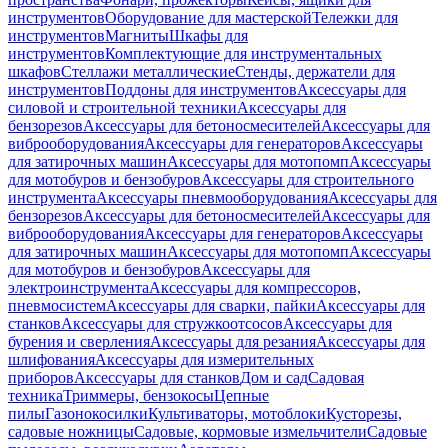
инструментов
Оборудование для мастерской
Тележки для
инструментов
Магниты
Шкафы для
инструментов
Комплектующие для инструментальных
шкафов
Стеллажи металлические
Стенды, держатели для
инструментов
Поддоны для инструментов
Аксессуары для
силовой и строительной техники
Аксессуары для
бензорезов
Аксессуары для бетоносмесителей
Аксессуары для
виброоборудования
Аксессуары для генераторов
Аксессуары
для затирочных машин
Аксессуары для мотопомп
Аксессуары
для мотобуров и бензобуров
Аксессуары для строительного
инструмента
Аксессуары пневмооборудования
Аксессуары для
бензорезов
Аксессуары для бетоносмесителей
Аксессуары для
виброоборудования
Аксессуары для генераторов
Аксессуары
для затирочных машин
Аксессуары для мотопомп
Аксессуары
для мотобуров и бензобуров
Аксессуары для
электроинструмента
Аксессуары для компрессоров,
пневмосистем
Аксессуары для сварки, пайки
Аксессуары для
станков
Аксессуары для стружкоотсосов
Аксессуары для
бурения и сверления
Аксессуары для резания
Аксессуары для
шлифования
Аксессуары для измерительных
приборов
Аксессуары для станков
Дом и сад
Садовая
техника
Триммеры, бензокосы
Цепные
пилы
Газонокосилки
Культиваторы, мотоблоки
Кусторезы,
садовые ножницы
Садовые, кормовые измельчители
Садовые