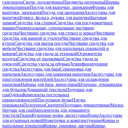
газетницы
Свечи, подсвечники
Предметы интерьера
Ширмы
декоративные
Посуда для выпечки, запекания
Формы для
выпечки, запекания
Посуда для запекания
Аксессуары для
выпечки
Бумага, фольга, рукава для выпечки
Бытовая
химия
Средства для стирки
Средства для посудомоечных
машин
Универсальные, специальные чистящие
средства
Чистящие средства для стекол и зеркал
Чистящие
средства для ванной и туалета
Чистящие средства для
кухни
Средства для мытья посуды
Чистящие средства для
мебели
Чистящие средства для напольных покрытий и
ковров
Средства для ухода за техникой
Освежители
воздуха
Средства от насекомых
Средства ухода за
одеждой
Средства ухода за обувью
Дезинфицирующие
средства
Аксессуары для бара
Сервировка для
напитков
Аксессуары для хранения напитков
Аксессуары для
приготовления коктейлей
Аксессуары для охлаждения
напитков
Наборы для бара, мини-бары
Штопоры, открывалки
для бутылок
Домашний текстиль
Подушки для
сна
Одеяла
Комплекты постельных
принадлежностей
Постельное белье
Пледы,
покрывала
Полотенца
Скатерти
Подушки декоративные
Маски,
беруши для сна
Наполнители для домашнего
текстиля
Ткани
Кухонные ножи, аксессуары
Ножи
Аксессуары
для кухонных ножей
Ножеточки и комплектующие
Ковры и
напольные покрытия
Ковры, циновки, шкуры
Ковры,