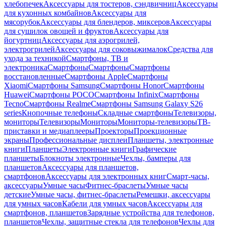
хлебопечек
Аксессуары для тостеров, сэндвичниц
Аксессуары
для кухонных комбайнов
Аксессуары для
мясорубок
Аксессуары для блендеров, миксеров
Аксессуары
для сушилок овощей и фруктов
Аксессуары для
йогуртниц
Аксессуары для аэрогрилей,
электрогрилей
Аксессуары для соковыжималок
Средства для
ухода за техникой
Смартфоны, ТВ и
электроника
Смартфоны
Смартфоны
Смартфоны
восстановленные
Смартфоны Apple
Смартфоны
Xiaomi
Смартфоны Samsung
Смартфоны Honor
Смартфоны
Huawei
Смартфоны POCO
Смартфоны Infinix
Смартфоны
Tecno
Смартфоны Realme
Смартфоны Samsung Galaxy S26
series
Кнопочные телефоны
Складные смартфоны
Телевизоры,
мониторы
Телевизоры
Мониторы
Мониторы-телевизоры
ТВ-
приставки и медиаплееры
Проекторы
Проекционные
экраны
Профессиональные дисплеи
Планшеты, электронные
книги
Планшеты
Электронные книги
Графические
планшеты
Блокноты электронные
Чехлы, бамперы для
планшетов
Аксессуары для планшетов,
смартфонов
Аксессуары для электронных книг
Смарт-часы,
аксессуары
Умные часы
Фитнес-браслеты
Умные часы
детские
Умные часы, фитнес-браслеты
Ремешки, аксессуары
для умных часов
Кабели для умных часов
Аксессуары для
смартфонов, планшетов
Зарядные устройства для телефонов,
планшетов
Чехлы, защитные стекла для телефонов
Чехлы для