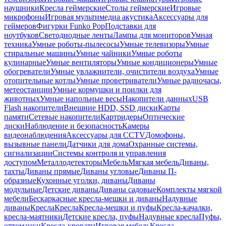
наушники
Кресла геймерские
Столы геймерские
Игровые
микрофоны
Игровая мультимедиа акустика
Аксессуары для
геймеров
Фигурки Funko Pop
Подставки для
ноутбуков
Светодиодные ленты
Лампы для мониторов
Умная
техника
Умные роботы-пылесосы
Умные телевизоры
Умные
стиральные машины
Умные чайники
Умные роботы
кулинарные
Умные вентиляторы
Умные кондиционеры
Умные
обогреватели
Умные увлажнители, очистители воздуха
Умные
отопительные котлы
Умные проветриватели
Умные радиочасы,
метеостанции
Умные кормушки и поилки для
животных
Умные напольные весы
Накопители данных
USB
Flash накопители
Внешние HDD, SSD диски
Карты
памяти
Сетевые накопители
Картридеры
Оптические
диски
Наблюдение и безопасность
Камеры
видеонаблюдения
Аксессуары для CCTV
Домофоны,
вызывные панели
Датчики для дома
Охранные системы,
сигнализации
Системы контроля и управления
доступом
Металлодетекторы
Мебель
Мягкая мебель
Диваны,
тахты
Диваны прямые
Диваны угловые
Диваны П-
образные
Кухонные уголки, диваны
Диваны
модульные
Детские диваны
Диваны садовые
Комплекты мягкой
мебели
Бескаркасные кресла-мешки и диваны
Надувные
диваны
Кресла
Кресла
Кресла-мешки и пуфы
Кресла-качалки,
кресла-маятники
Детские кресла, пуфы
Надувные кресла
Пуфы,
оттоманки
Кресла-кровати
Игровая мебель
Кресла