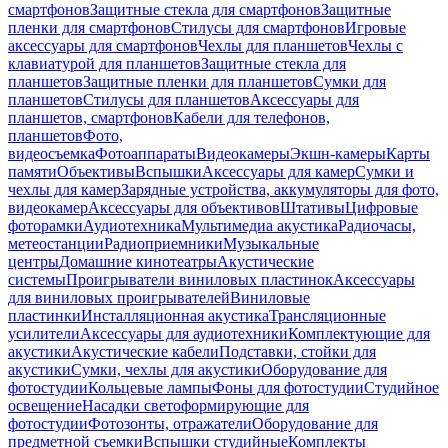
смартфонов
Защитные стекла для смартфонов
Защитные
пленки для смартфонов
Стилусы для смартфонов
Игровые
аксессуары для смартфонов
Чехлы для планшетов
Чехлы с
клавиатурой для планшетов
Защитные стекла для
планшетов
Защитные пленки для планшетов
Сумки для
планшетов
Стилусы для планшетов
Аксессуары для
планшетов, смартфонов
Кабели для телефонов,
планшетов
Фото,
видеосъемка
Фотоаппараты
Видеокамеры
Экшн-камеры
Карты
памяти
Объективы
Вспышки
Аксессуары для камер
Сумки и
чехлы для камер
Зарядные устройства, аккумуляторы для фото,
видеокамер
Аксессуары для объективов
Штативы
Цифровые
фоторамки
Аудиотехника
Мультимедиа акустика
Радиочасы,
метеостанции
Радиоприемники
Музыкальные
центры
Домашние кинотеатры
Акустические
системы
Проигрыватели виниловых пластинок
Аксессуары
для виниловых проигрывателей
Виниловые
пластинки
Инсталляционная акустика
Трансляционные
усилители
Аксессуары для аудиотехники
Комплектующие для
акустики
Акустические кабели
Подставки, стойки для
акустики
Сумки, чехлы для акустики
Оборудование для
фотостудии
Кольцевые лампы
Фоны для фотостудии
Студийное
освещение
Насадки светоформирующие для
фотостудии
Фотозонты, отражатели
Оборудование для
предметной съемки
Вспышки студийные
Комплекты