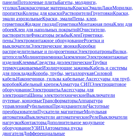
панели
Потолочные плиты
Багеты, молдинги,
уголки
Лакокрасочные материалы
Краски
Эмали
Лаки
Морилки,
пропитки
Колеры для краски
Растворители
Грунтовки
Краски,
эмали аэрозольные
Краски, эмали
Пены, клеи,
герметики
Жидкие гвозди
Герметики
Монтажная пена
Клеи для
обоев
Клеи для напольных покрытий
Очистители,
растворители
Фиксаторы резьбы
Клеи
Герметики,
пены
Электромонтажное оборудование
Розетки и
выключатели
Электрические звонки
Коробки
распределительные и подрозетники
Электропатроны
Вилки,
штепсели
Молниеприемники
Заземление
Электромонтажные
изделия
Клеммы
Средства диэлектрические
Трубки
термоусаживаемые
Изолирующие зажимы
Кабель и системы
для прокладки
Короба, трубы, металлорукав
Силовой
кабель
Наконечники, гильзы кабельные
Аксессуары для труб,
коробов
Кабельный крепеж
Арматура СИП
Электрощитовое
оборудование
Электрощиты
Аксессуары для
электрощита
Шины электротехнические
Выключатели
путевые, концевые
Трансформаторы
Аппаратура
управления
Рубильники
Предохранители
Частотные
преобразователи
Пускатели магнитные
Модульная
автоматика
Выключатели автоматические
Реле
Выключатели
нагрузки
Контакторы
Дополнительное модульное
оборудование
УЗИП
Автоматика пуска
двигателя
Дифференциальные