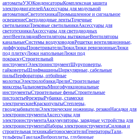
автоматы
УЗО
Конденсаторы
Комплексная защита
электродвигателей
Аксессуары для модульной
автоматики
Светотехника
Промышленное и сигнальное
освещение
Светодиодные ленты
Точечные
светильники
Трековые светильники
Аксессуары для
светотехники
Аксессуары для светодиодных
лент
Вентиляция
Вентиляторы вытяжные
Вентиляторы
канальные
Системы воздуховодов
Решетки вентиляционные,
диффузоры
Проветриватели
Люки
Люки ревизионные
Люки
под плитку
Люки напольные
Люки под
покраску
Строительный
инструмент
Электроинструмент
Шуруповерты,
гайковерты
Шлифмашины
Циркулярные, сабельные
пилы
Перфораторы, отбойные
молотки
Электролобзики
Дрели
Строительные
миксеры
Дальномеры
Многофункциональные
инструменты
Строительные фены
Строительные
пистолеты
Фрезеры
Рубанки, стамески
электрические
Краскопульты
Степлеры,
гвоздезабиватели
Электрические ножницы, резаки
Насадки для
электроинструмента
Аксессуары для
электроинструмента
Аккумуляторы, зарядные устройства для
электроинструмента
Наборы электроинструмента
Силовая и
строительная техника
Бетоносмесители
Генераторы
Тали,
тельферы
Такелаж
Виброплиты, глубинные