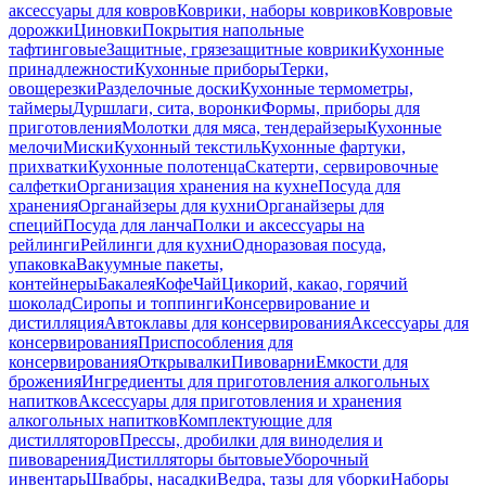
аксессуары для ковров
Коврики, наборы ковриков
Ковровые
дорожки
Циновки
Покрытия напольные
тафтинговые
Защитные, грязезащитные коврики
Кухонные
принадлежности
Кухонные приборы
Терки,
овощерезки
Разделочные доски
Кухонные термометры,
таймеры
Дуршлаги, сита, воронки
Формы, приборы для
приготовления
Молотки для мяса, тендерайзеры
Кухонные
мелочи
Миски
Кухонный текстиль
Кухонные фартуки,
прихватки
Кухонные полотенца
Скатерти, сервировочные
салфетки
Организация хранения на кухне
Посуда для
хранения
Органайзеры для кухни
Органайзеры для
специй
Посуда для ланча
Полки и аксессуары на
рейлинги
Рейлинги для кухни
Одноразовая посуда,
упаковка
Вакуумные пакеты,
контейнеры
Бакалея
Кофе
Чай
Цикорий, какао, горячий
шоколад
Сиропы и топпинги
Консервирование и
дистилляция
Автоклавы для консервирования
Аксессуары для
консервирования
Приспособления для
консервирования
Открывалки
Пивоварни
Емкости для
брожения
Ингредиенты для приготовления алкогольных
напитков
Аксессуары для приготовления и хранения
алкогольных напитков
Комплектующие для
дистилляторов
Прессы, дробилки для виноделия и
пивоварения
Дистилляторы бытовые
Уборочный
инвентарь
Швабры, насадки
Ведра, тазы для уборки
Наборы