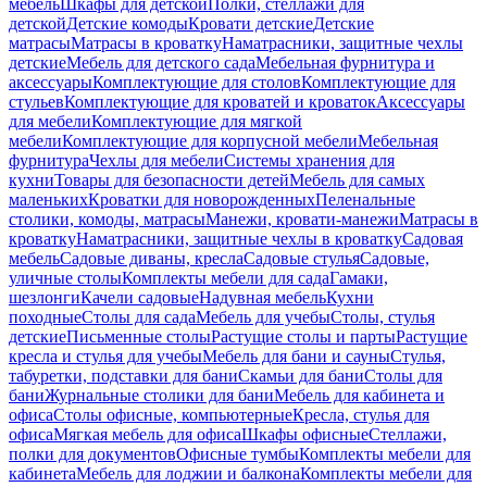
мебель
Шкафы для детской
Полки, стеллажи для
детской
Детские комоды
Кровати детские
Детские
матрасы
Матрасы в кроватку
Наматрасники, защитные чехлы
детские
Мебель для детского сада
Мебельная фурнитура и
аксессуары
Комплектующие для столов
Комплектующие для
стульев
Комплектующие для кроватей и кроваток
Аксессуары
для мебели
Комплектующие для мягкой
мебели
Комплектующие для корпусной мебели
Мебельная
фурнитура
Чехлы для мебели
Системы хранения для
кухни
Товары для безопасности детей
Мебель для самых
маленьких
Кроватки для новорожденных
Пеленальные
столики, комоды, матрасы
Манежи, кровати-манежи
Матрасы в
кроватку
Наматрасники, защитные чехлы в кроватку
Садовая
мебель
Садовые диваны, кресла
Садовые стулья
Садовые,
уличные столы
Комплекты мебели для сада
Гамаки,
шезлонги
Качели садовые
Надувная мебель
Кухни
походные
Столы для сада
Мебель для учебы
Столы, стулья
детские
Письменные столы
Растущие столы и парты
Растущие
кресла и стулья для учебы
Мебель для бани и сауны
Стулья,
табуретки, подставки для бани
Скамьи для бани
Столы для
бани
Журнальные столики для бани
Мебель для кабинета и
офиса
Столы офисные, компьютерные
Кресла, стулья для
офиса
Мягкая мебель для офиса
Шкафы офисные
Стеллажи,
полки для документов
Офисные тумбы
Комплекты мебели для
кабинета
Мебель для лоджии и балкона
Комплекты мебели для