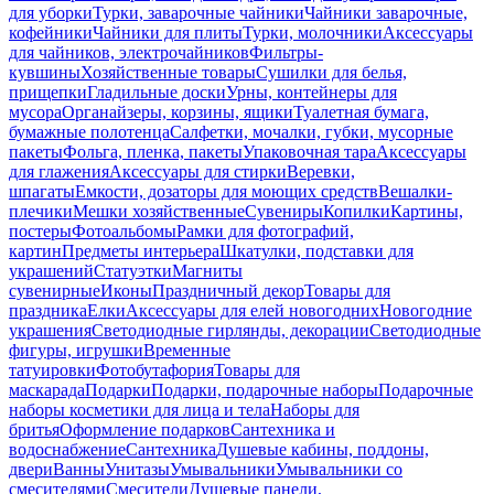
для уборки
Турки, заварочные чайники
Чайники заварочные,
кофейники
Чайники для плиты
Турки, молочники
Аксессуары
для чайников, электрочайников
Фильтры-
кувшины
Хозяйственные товары
Сушилки для белья,
прищепки
Гладильные доски
Урны, контейнеры для
мусора
Органайзеры, корзины, ящики
Туалетная бумага,
бумажные полотенца
Салфетки, мочалки, губки, мусорные
пакеты
Фольга, пленка, пакеты
Упаковочная тара
Аксессуары
для глажения
Аксессуары для стирки
Веревки,
шпагаты
Емкости, дозаторы для моющих средств
Вешалки-
плечики
Мешки хозяйственные
Сувениры
Копилки
Картины,
постеры
Фотоальбомы
Рамки для фотографий,
картин
Предметы интерьера
Шкатулки, подставки для
украшений
Статуэтки
Магниты
сувенирные
Иконы
Праздничный декор
Товары для
праздника
Елки
Аксессуары для елей новогодних
Новогодние
украшения
Светодиодные гирлянды, декорации
Светодиодные
фигуры, игрушки
Временные
татуировки
Фотобутафория
Товары для
маскарада
Подарки
Подарки, подарочные наборы
Подарочные
наборы косметики для лица и тела
Наборы для
бритья
Оформление подарков
Сантехника и
водоснабжение
Сантехника
Душевые кабины, поддоны,
двери
Ванны
Унитазы
Умывальники
Умывальники со
смесителями
Смесители
Душевые панели,