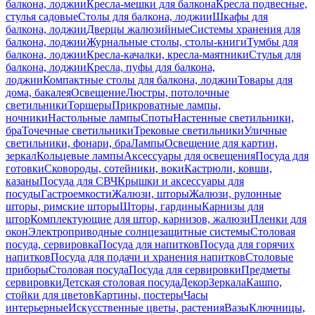
балкона, лоджии
Кресла-мешки для балкона
Кресла подвесные,
стулья садовые
Столы для балкона, лоджии
Шкафы для
балкона, лоджии
Дверцы жалюзийные
Системы хранения для
балкона, лоджии
Журнальные столы, столы-книги
Тумбы для
балкона, лоджии
Кресла-качалки, кресла-маятники
Стулья для
балкона, лоджии
Кресла, пуфы для балкона,
лоджии
Компактные столы для балкона, лоджии
Товары для
дома, бакалея
Освещение
Люстры, потолочные
светильники
Торшеры
Прикроватные лампы,
ночники
Настольные лампы
Споты
Настенные светильники,
бра
Точечные светильники
Трековые светильники
Уличные
светильники, фонари, бра
Лампы
Освещение для картин,
зеркал
Кольцевые лампы
Аксессуары для освещения
Посуда для
готовки
Сковороды, сотейники, воки
Кастрюли, ковши,
казаны
Посуда для СВЧ
Крышки и аксессуары для
посуды
Гастроемкости
Жалюзи, шторы
Жалюзи, рулонные
шторы, римские шторы
Шторы, гардины
Карнизы для
штор
Комплектующие для штор, карнизов, жалюзи
Пленки для
окон
Электроприводные солнцезащитные системы
Столовая
посуда, сервировка
Посуда для напитков
Посуда для горячих
напитков
Посуда для подачи и хранения напитков
Столовые
приборы
Столовая посуда
Посуда для сервировки
Предметы
сервировки
Детская столовая посуда
Декор
Зеркала
Кашпо,
стойки для цветов
Картины, постеры
Часы
интерьерные
Искусственные цветы, растения
Вазы
Ключницы,