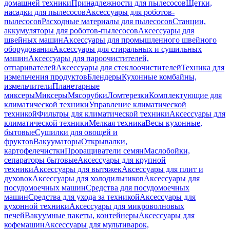
домашней техники
Принадлежности для пылесосов
Щетки,
насадки для пылесосов
Аксессуары для роботов-
пылесосов
Расходные материалы для пылесосов
Станции,
аккумуляторы для роботов-пылесосов
Аксессуары для
швейных машин
Аксессуары для промышленного швейного
оборудования
Аксессуары для стиральных и сушильных
машин
Аксессуары для пароочистителей,
отпаривателей
Аксессуары для стеклоочистителей
Техника для
измельчения продуктов
Блендеры
Кухонные комбайны,
измельчители
Планетарные
миксеры
Миксеры
Мясорубки
Ломтерезки
Комплектующие для
климатической техники
Управление климатической
техникой
Фильтры для климатической техники
Аксессуары для
климатической техники
Мелкая техника
Весы кухонные,
бытовые
Сушилки для овощей и
фруктов
Вакууматоры
Открывалки,
картофелечистки
Проращиватели семян
Маслобойки,
сепараторы бытовые
Аксессуары для крупной
техники
Аксессуары для вытяжек
Аксессуары для плит и
духовок
Аксессуары для холодильников
Аксессуары для
посудомоечных машин
Средства для посудомоечных
машин
Средства для ухода за техникой
Аксессуары для
кухонной техники
Аксессуары для микроволновых
печей
Вакуумные пакеты, контейнеры
Аксессуары для
кофемашин
Аксессуары для мультиварок,