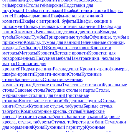
геймерские
Столы геймерские
Подставки для
ноутбуков
Шкафы и стеллажи
Шкафы
Стенки, горки
Шкафы-
купе
Шкафы-гармошки
Шкафы-пеналы для жилой
комнаты
Шкафы с витриной, буфеты
Шкафы, секции в
прихожую
Полки, стеллажи, системы хранения
Шкафы для
ванной комнаты
Вешалки, подставки для зонтов
Комоды,
тумбы
Комоды
Тумбы
Прикроватные тумбы
Обувницы, тумбы в
прихожую
Комоды, тумбы для ванной
Пеленальные столики,
комоды
Тумбы под ТВ
Комоды пластиковые
Кровати и
матрасы
Матрасы
Кровати
Детские кровати
Кроватки для
новорожденных
Надувная мебель
Наматрасники, чехлы на
матрас
Основания для
кроватей
Подматрасники
Раскладушки
Кровати-трансформеры,
шкафы-кровати
Кровати-домики
Столы
Кухонные
столы
Барные столы
Столы письменные,
компьютерные
Детские столы
Туалетные столики
Журнальные
столы
Садовые столы
Растущие столы и парты
Столы,
журнальные столики для бани
Приставные
столики
Консольные столики
Обеденные группы
Столы-
книги
Стулья
Кухонные стулья, табуреты
Барные стулья,
табуреты
Компьютерные кресла, стулья
Геймерские
кресла
Детские стулья, табуреты
Банкетки, скамьи
Садовые
кресла, стулья, табуреты
Стулья, табуреты для бани
Стульчики
для кормления
Кухня
Кухонный гарнитур
Кухонные