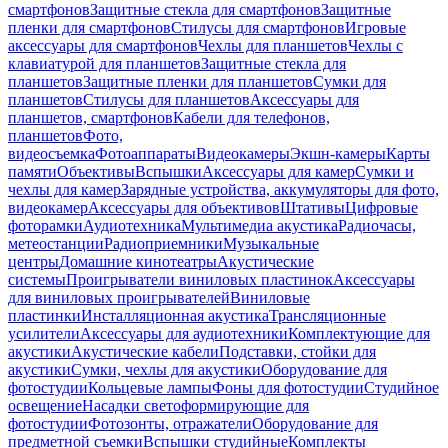
смартфонов
Защитные стекла для смартфонов
Защитные
пленки для смартфонов
Стилусы для смартфонов
Игровые
аксессуары для смартфонов
Чехлы для планшетов
Чехлы с
клавиатурой для планшетов
Защитные стекла для
планшетов
Защитные пленки для планшетов
Сумки для
планшетов
Стилусы для планшетов
Аксессуары для
планшетов, смартфонов
Кабели для телефонов,
планшетов
Фото,
видеосъемка
Фотоаппараты
Видеокамеры
Экшн-камеры
Карты
памяти
Объективы
Вспышки
Аксессуары для камер
Сумки и
чехлы для камер
Зарядные устройства, аккумуляторы для фото,
видеокамер
Аксессуары для объективов
Штативы
Цифровые
фоторамки
Аудиотехника
Мультимедиа акустика
Радиочасы,
метеостанции
Радиоприемники
Музыкальные
центры
Домашние кинотеатры
Акустические
системы
Проигрыватели виниловых пластинок
Аксессуары
для виниловых проигрывателей
Виниловые
пластинки
Инсталляционная акустика
Трансляционные
усилители
Аксессуары для аудиотехники
Комплектующие для
акустики
Акустические кабели
Подставки, стойки для
акустики
Сумки, чехлы для акустики
Оборудование для
фотостудии
Кольцевые лампы
Фоны для фотостудии
Студийное
освещение
Насадки светоформирующие для
фотостудии
Фотозонты, отражатели
Оборудование для
предметной съемки
Вспышки студийные
Комплекты