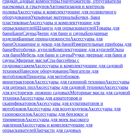
грядки
Садовые компостеры
Уничтожители, отпугиватели
насекомых и грызунов
Автоматизация и контроль
полива
Аксессуары и комплектующие для поливочного
оборудования
Укрывные материалы
Бочки, баки
пластиковые
Аксессуары и комплектующие для
опрыскивателей
Шланги для опрыскивателей
Товары для
бани
Бани
Сауны
Двери для бани и сауны
Бондарные
изделия
Банные принадлежности
Аксессуары для
бани
Оснащение и декор для бани
Измерительные приборы для
бани
Фитобочки, купели
Комплектующие для купелей
Окна
для бани
Мебель для бани и сауны
Ручки дверные для бани и
сауны
Эфирные масла
Спа-бассейны с
гидромассажем
Аксессуары и комплектующие для садовой
техники
Навесное оборудование
Двигатели для
мотоблоков
Прицепы для мотоблоков,
минитракторов
Аксессуары для газонной техники
Аксессуары
для цепных пил
Аксессуары для садовой техники
Аксессуары
для кусторезов, ножниц садовых
Моторные масла для садовой
техники
Аксессуары для аэратоторов и
скарификаторов
Аксессуары для культиваторов и
мотоблоков
Аксессуары для воздуходувок
Аксессуары для
газонокосилок
Аксессуары для бензокос и
триммеров
Аксессуары для моек высокого
давления
Аксессуары и комплектующие для
опрыскивателей
Запчасти для садовых