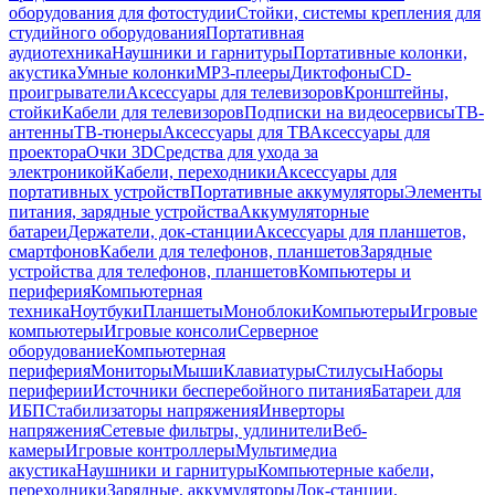
оборудования для фотостудии
Стойки, системы крепления для
студийного оборудования
Портативная
аудиотехника
Наушники и гарнитуры
Портативные колонки,
акустика
Умные колонки
MP3-плееры
Диктофоны
CD-
проигрыватели
Аксессуары для телевизоров
Кронштейны,
стойки
Кабели для телевизоров
Подписки на видеосервисы
ТВ-
антенны
ТВ-тюнеры
Аксессуары для ТВ
Аксессуары для
проектора
Очки 3D
Средства для ухода за
электроникой
Кабели, переходники
Аксессуары для
портативных устройств
Портативные аккумуляторы
Элементы
питания, зарядные устройства
Аккумуляторные
батареи
Держатели, док-станции
Аксессуары для планшетов,
смартфонов
Кабели для телефонов, планшетов
Зарядные
устройства для телефонов, планшетов
Компьютеры и
периферия
Компьютерная
техника
Ноутбуки
Планшеты
Моноблоки
Компьютеры
Игровые
компьютеры
Игровые консоли
Серверное
оборудование
Компьютерная
периферия
Мониторы
Мыши
Клавиатуры
Стилусы
Наборы
периферии
Источники бесперебойного питания
Батареи для
ИБП
Стабилизаторы напряжения
Инверторы
напряжения
Сетевые фильтры, удлинители
Веб-
камеры
Игровые контроллеры
Мультимедиа
акустика
Наушники и гарнитуры
Компьютерные кабели,
переходники
Зарядные, аккумуляторы
Док-станции,