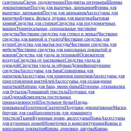
газетницы
Свечи, подсвечники
Предметы интерьера
Ширмы
декоративные
Посуда для выпечки, запекания
Формы для
выпечки, запекания
Посуда для запекания
Аксессуары для
выпечки
Бумага, фольга, рукава для выпечки
Бытовая
химия
Средства для стирки
Средства для посудомоечных
машин
Универсальные, специальные чистящие
средства
Чистящие средства для стекол и зеркал
Чистящие
средства для ванной и туалета
Чистящие средства для
кухни
Средства для мытья посуды
Чистящие средства для
мебели
Чистящие средства для напольных покрытий и
ковров
Средства для ухода за техникой
Освежители
воздуха
Средства от насекомых
Средства ухода за
одеждой
Средства ухода за обувью
Дезинфицирующие
средства
Аксессуары для бара
Сервировка для
напитков
Аксессуары для хранения напитков
Аксессуары для
приготовления коктейлей
Аксессуары для охлаждения
напитков
Наборы для бара, мини-бары
Штопоры, открывалки
для бутылок
Домашний текстиль
Подушки для
сна
Одеяла
Комплекты постельных
принадлежностей
Постельное белье
Пледы,
покрывала
Полотенца
Скатерти
Подушки декоративные
Маски,
беруши для сна
Наполнители для домашнего
текстиля
Ткани
Кухонные ножи, аксессуары
Ножи
Аксессуары
для кухонных ножей
Ножеточки и комплектующие
Ковры и
напольные покрытия
Ковры, циновки, шкуры
Ковры,