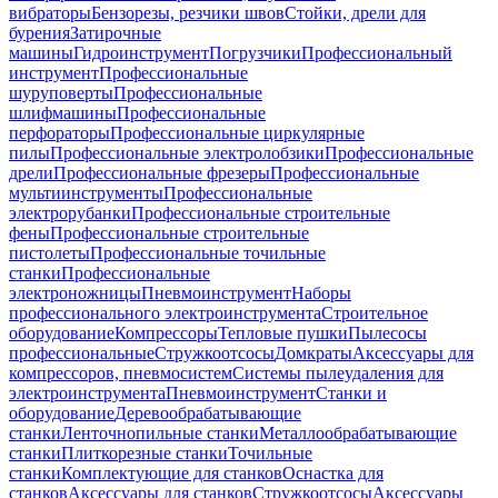
вибраторы
Бензорезы, резчики швов
Стойки, дрели для
бурения
Затирочные
машины
Гидроинструмент
Погрузчики
Профессиональный
инструмент
Профессиональные
шуруповерты
Профессиональные
шлифмашины
Профессиональные
перфораторы
Профессиональные циркулярные
пилы
Профессиональные электролобзики
Профессиональные
дрели
Профессиональные фрезеры
Профессиональные
мультиинструменты
Профессиональные
электрорубанки
Профессиональные строительные
фены
Профессиональные строительные
пистолеты
Профессиональные точильные
станки
Профессиональные
электроножницы
Пневмоинструмент
Наборы
профессионального электроинструмента
Строительное
оборудование
Компрессоры
Тепловые пушки
Пылесосы
профессиональные
Стружкоотсосы
Домкраты
Аксессуары для
компрессоров, пневмосистем
Системы пылеудаления для
электроинструмента
Пневмоинструмент
Станки и
оборудование
Деревообрабатывающие
станки
Ленточнопильные станки
Металлообрабатывающие
станки
Плиткорезные станки
Точильные
станки
Комплектующие для станков
Оснастка для
станков
Аксессуары для станков
Стружкоотсосы
Аксессуары