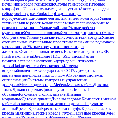
наушники
Кресла геймерские
Столы геймерские
Игровые
микрофоны
Игровая мультимедиа акустика
Аксессуары для
геймеров
Фигурки Funko Pop
Подставки для
ноутбуков
Светодиодные ленты
Лампы для мониторов
Умная
техника
Умные роботы-пылесосы
Умные телевизоры
Умные
стиральные машины
Умные чайники
Умные роботы
кулинарные
Умные вентиляторы
Умные кондиционеры
Умные
обогреватели
Умные увлажнители, очистители воздуха
Умные
отопительные котлы
Умные проветриватели
Умные радиочасы,
метеостанции
Умные кормушки и поилки для
животных
Умные напольные весы
Накопители данных
USB
Flash накопители
Внешние HDD, SSD диски
Карты
памяти
Сетевые накопители
Картридеры
Оптические
диски
Наблюдение и безопасность
Камеры
видеонаблюдения
Аксессуары для CCTV
Домофоны,
вызывные панели
Датчики для дома
Охранные системы,
сигнализации
Системы контроля и управления
доступом
Металлодетекторы
Мебель
Мягкая мебель
Диваны,
тахты
Диваны прямые
Диваны угловые
Диваны П-
образные
Кухонные уголки, диваны
Диваны
модульные
Детские диваны
Диваны садовые
Комплекты мягкой
мебели
Бескаркасные кресла-мешки и диваны
Надувные
диваны
Кресла
Кресла
Кресла-мешки и пуфы
Кресла-качалки,
кресла-маятники
Детские кресла, пуфы
Надувные кресла
Пуфы,
оттоманки
Кресла-кровати
Игровая мебель
Кресла