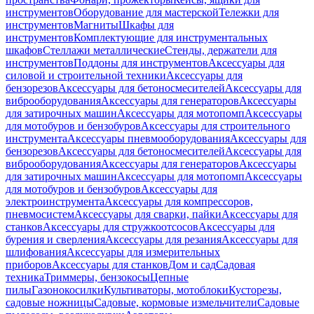
инструментов
Оборудование для мастерской
Тележки для
инструментов
Магниты
Шкафы для
инструментов
Комплектующие для инструментальных
шкафов
Стеллажи металлические
Стенды, держатели для
инструментов
Поддоны для инструментов
Аксессуары для
силовой и строительной техники
Аксессуары для
бензорезов
Аксессуары для бетоносмесителей
Аксессуары для
виброоборудования
Аксессуары для генераторов
Аксессуары
для затирочных машин
Аксессуары для мотопомп
Аксессуары
для мотобуров и бензобуров
Аксессуары для строительного
инструмента
Аксессуары пневмооборудования
Аксессуары для
бензорезов
Аксессуары для бетоносмесителей
Аксессуары для
виброоборудования
Аксессуары для генераторов
Аксессуары
для затирочных машин
Аксессуары для мотопомп
Аксессуары
для мотобуров и бензобуров
Аксессуары для
электроинструмента
Аксессуары для компрессоров,
пневмосистем
Аксессуары для сварки, пайки
Аксессуары для
станков
Аксессуары для стружкоотсосов
Аксессуары для
бурения и сверления
Аксессуары для резания
Аксессуары для
шлифования
Аксессуары для измерительных
приборов
Аксессуары для станков
Дом и сад
Садовая
техника
Триммеры, бензокосы
Цепные
пилы
Газонокосилки
Культиваторы, мотоблоки
Кусторезы,
садовые ножницы
Садовые, кормовые измельчители
Садовые