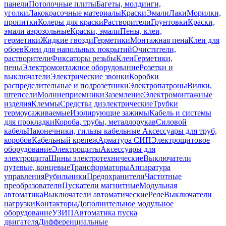
панели
Потолочные плиты
Багеты, молдинги,
уголки
Лакокрасочные материалы
Краски
Эмали
Лаки
Морилки,
пропитки
Колеры для краски
Растворители
Грунтовки
Краски,
эмали аэрозольные
Краски, эмали
Пены, клеи,
герметики
Жидкие гвозди
Герметики
Монтажная пена
Клеи для
обоев
Клеи для напольных покрытий
Очистители,
растворители
Фиксаторы резьбы
Клеи
Герметики,
пены
Электромонтажное оборудование
Розетки и
выключатели
Электрические звонки
Коробки
распределительные и подрозетники
Электропатроны
Вилки,
штепсели
Молниеприемники
Заземление
Электромонтажные
изделия
Клеммы
Средства диэлектрические
Трубки
термоусаживаемые
Изолирующие зажимы
Кабель и системы
для прокладки
Короба, трубы, металлорукав
Силовой
кабель
Наконечники, гильзы кабельные
Аксессуары для труб,
коробов
Кабельный крепеж
Арматура СИП
Электрощитовое
оборудование
Электрощиты
Аксессуары для
электрощита
Шины электротехнические
Выключатели
путевые, концевые
Трансформаторы
Аппаратура
управления
Рубильники
Предохранители
Частотные
преобразователи
Пускатели магнитные
Модульная
автоматика
Выключатели автоматические
Реле
Выключатели
нагрузки
Контакторы
Дополнительное модульное
оборудование
УЗИП
Автоматика пуска
двигателя
Дифференциальные