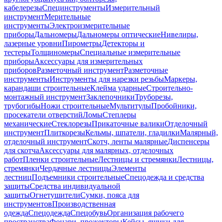
кабелерезы
Специнструменты
Измерительный
инструмент
Мерительные
инструменты
Электроизмерительные
приборы
Дальномеры
Дальномеры оптические
Нивелиры,
лазерные уровни
Пирометры
Детекторы и
тестеры
Толщиномеры
Специальные измерительные
приборы
Аксессуары для измерительных
приборов
Разметочный инструмент
Разметочные
инструменты
Инструменты для нарезки резьбы
Маркеры,
карандаши строительные
Клейма ударные
Строительно-
монтажный инструмент
Заклепочники
Труборезы,
трубогибы
Ножи строительные
Мультитулы
Пробойники,
просекатели отверстий
Ломы
Степлеры
механические
Стеклорезы
Прикаточные валики
Отделочный
инструмент
Плиткорезы
Кельмы, шпатели, гладилки
Малярный,
отделочный инструмент
Скотч, ленты малярные
Диспенсеры
для скотча
Аксессуары для малярных, отделочных
работ
Пленки строительные
Лестницы и стремянки
Лестницы,
стремянки
Чердачные лестницы
Элементы
лестниц
Подъемники строительные
Спецодежда и средства
защиты
Средства индивидуальной
защиты
Огнетушители
Сумки, пояса для
инструментов
Производственная
одежда
Спецодежда
Спецобувь
Организация рабочего
пространства
Фонари, прожекторы
Кейсы, ящики для