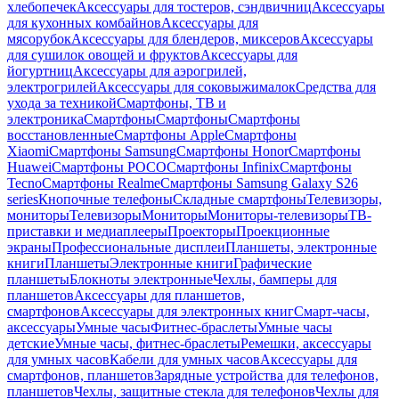
хлебопечек
Аксессуары для тостеров, сэндвичниц
Аксессуары
для кухонных комбайнов
Аксессуары для
мясорубок
Аксессуары для блендеров, миксеров
Аксессуары
для сушилок овощей и фруктов
Аксессуары для
йогуртниц
Аксессуары для аэрогрилей,
электрогрилей
Аксессуары для соковыжималок
Средства для
ухода за техникой
Смартфоны, ТВ и
электроника
Смартфоны
Смартфоны
Смартфоны
восстановленные
Смартфоны Apple
Смартфоны
Xiaomi
Смартфоны Samsung
Смартфоны Honor
Смартфоны
Huawei
Смартфоны POCO
Смартфоны Infinix
Смартфоны
Tecno
Смартфоны Realme
Смартфоны Samsung Galaxy S26
series
Кнопочные телефоны
Складные смартфоны
Телевизоры,
мониторы
Телевизоры
Мониторы
Мониторы-телевизоры
ТВ-
приставки и медиаплееры
Проекторы
Проекционные
экраны
Профессиональные дисплеи
Планшеты, электронные
книги
Планшеты
Электронные книги
Графические
планшеты
Блокноты электронные
Чехлы, бамперы для
планшетов
Аксессуары для планшетов,
смартфонов
Аксессуары для электронных книг
Смарт-часы,
аксессуары
Умные часы
Фитнес-браслеты
Умные часы
детские
Умные часы, фитнес-браслеты
Ремешки, аксессуары
для умных часов
Кабели для умных часов
Аксессуары для
смартфонов, планшетов
Зарядные устройства для телефонов,
планшетов
Чехлы, защитные стекла для телефонов
Чехлы для