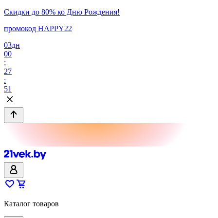
Скидки до 80% ко Дню Рождения!
промокод HAPPY22
03
дн
00
:
27
:
51
Каталог товаров