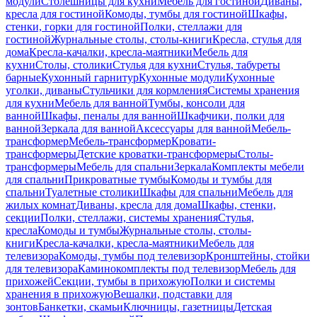
модули
Столешницы для кухни
Мебель для гостиной
Диваны,
кресла для гостиной
Комоды, тумбы для гостиной
Шкафы,
стенки, горки для гостиной
Полки, стеллажи для
гостиной
Журнальные столы, столы-книги
Кресла, стулья для
дома
Кресла-качалки, кресла-маятники
Мебель для
кухни
Столы, столики
Стулья для кухни
Стулья, табуреты
барные
Кухонный гарнитур
Кухонные модули
Кухонные
уголки, диваны
Стульчики для кормления
Системы хранения
для кухни
Мебель для ванной
Тумбы, консоли для
ванной
Шкафы, пеналы для ванной
Шкафчики, полки для
ванной
Зеркала для ванной
Аксессуары для ванной
Мебель-
трансформер
Мебель-трансформер
Кровати-
трансформеры
Детские кроватки-трансформеры
Столы-
трансформеры
Мебель для спальни
Зеркала
Комплекты мебели
для спальни
Прикроватные тумбы
Комоды и тумбы для
спальни
Туалетные столики
Шкафы для спальни
Мебель для
жилых комнат
Диваны, кресла для дома
Шкафы, стенки,
секции
Полки, стеллажи, системы хранения
Стулья,
кресла
Комоды и тумбы
Журнальные столы, столы-
книги
Кресла-качалки, кресла-маятники
Мебель для
телевизора
Комоды, тумбы под телевизор
Кронштейны, стойки
для телевизора
Каминокомплекты под телевизор
Мебель для
прихожей
Секции, тумбы в прихожую
Полки и системы
хранения в прихожую
Вешалки, подставки для
зонтов
Банкетки, скамьи
Ключницы, газетницы
Детская