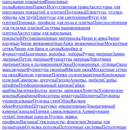
напольные покрытия
Виниловые
полы
Ковролин
Паркет
Искусственная трава
Аксессуары для
напольных покрытий и плитки
Подложка
Плинтусы, уголки,
обводы для труб
Плинтусы для сантехники
Фуги для
плитки
Порожки, профили для пола и плитки
Приспособления
для укладки плитки
Системы выравнивания
плитки
Аксессуары для напольных
покрытий
Реставрационные материалы
Двери и арки
Двери
входные
Двери межкомнатные
Арки межкомнатные
Москитные
сетки
Двери для бани и сауны
Коробки и
фурнитура
Наличники, коробки, доборы
Ручки дверные
Замки
дверные
Петли дверные
Фурнитура дверная
Доводчики
дверные
Окна и подоконники
Окна
Подоконники, отливы
Окна
мансардные
Фурнитура оконная
Мягкие окна
Москитные сетки
на окна
Жалюзи уличные
Пленки солнцезащитные
Крепежные
изделия
Саморезы, шурупы
Гвозди
Анкеры, дюбели
Скобы,
штифты
Перфорированный крепеж
Гайки,
шайбы
Заклепки
Болты, винты, шпильки
Хомуты
Химические
анкеры
Карабины
Фиксаторы арматуры
Шплинты
Пружины
универсальные
Отделка стен
Обои
Жидкие
обои
Фотообои
Штукатурки декоративные
Декоративный
камень
Скинали
Пленки самоклеящиеся
Армирующие
сетки
Стеновые панели
Уголки, маяки,
профили
Вагонка
Стеклохолсты, флизелин
Экраны для
радиаторов
Отделка потолка
Потолочные системы
Потолочные