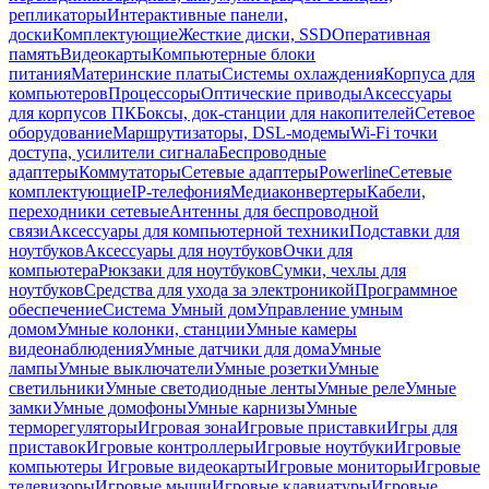
репликаторы
Интерактивные панели,
доски
Комплектующие
Жесткие диски, SSD
Оперативная
память
Видеокарты
Компьютерные блоки
питания
Материнские платы
Системы охлаждения
Корпуса для
компьютеров
Процессоры
Оптические приводы
Аксессуары
для корпусов ПК
Боксы, док-станции для накопителей
Сетевое
оборудование
Маршрутизаторы, DSL-модемы
Wi-Fi точки
доступа, усилители сигнала
Беспроводные
адаптеры
Коммутаторы
Сетевые адаптеры
Powerline
Сетевые
комплектующие
IP-телефония
Медиаконвертеры
Кабели,
переходники сетевые
Антенны для беспроводной
связи
Аксессуары для компьютерной техники
Подставки для
ноутбуков
Аксессуары для ноутбуков
Очки для
компьютера
Рюкзаки для ноутбуков
Сумки, чехлы для
ноутбуков
Средства для ухода за электроникой
Программное
обеспечение
Система Умный дом
Управление умным
домом
Умные колонки, станции
Умные камеры
видеонаблюдения
Умные датчики для дома
Умные
лампы
Умные выключатели
Умные розетки
Умные
светильники
Умные светодиодные ленты
Умные реле
Умные
замки
Умные домофоны
Умные карнизы
Умные
терморегуляторы
Игровая зона
Игровые приставки
Игры для
приставок
Игровые контроллеры
Игровые ноутбуки
Игровые
компьютеры
Игровые видеокарты
Игровые мониторы
Игровые
телевизоры
Игровые мыши
Игровые клавиатуры
Игровые