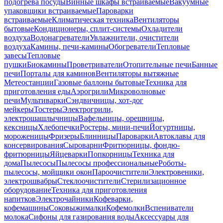
подогрева посуды
Винные шкафы встраиваемые
Вакуумные
упаковщики встраиваемые
Пароварки
встраиваемые
Климатическая техника
Вентиляторы
бытовые
Кондиционеры, сплит-системы
Охладители
воздуха
Водонагреватели
Увлажнители, очистители
воздуха
Камины, печи-камины
Обогреватели
Тепловые
завесы
Тепловые
пушки
Биокамины
Проветриватели
Отопительные печи
Банные
печи
Порталы для каминов
Вентиляторы вытяжные
Метеостанции
Газовые баллоны бытовые
Техника для
приготовления еды
Аэрогрили
Микроволновые
печи
Мультиварки
Сэндвичницы, хот-дог
мейкеры
Тостеры
Электрогрили,
электрошашлычницы
Вафельницы, орешницы,
кексницы
Хлебопечки
Ростеры, мини-печи
Йогуртницы,
мороженицы
Фризеры
Блинницы
Пароварки
Автоклавы для
консервирования
Сыроварни
Фритюрницы, фондю-
фритюрницы
Яйцеварки
Попкорницы
Техника для
дома
Пылесосы
Пылесосы профессиональные
Роботы-
пылесосы, мойщики окон
Пароочистители
Электровеники,
электрошвабры
Стеклоочистители
Стерилизационное
оборудование
Техника для приготовления
напитков
Электрочайники
Кофеварки,
кофемашины
Соковыжималки
Кофемолки
Вспениватели
молока
Сифоны для газирования воды
Аксессуары для