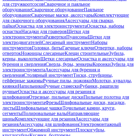
для стружкоотсосов
Сварочное и паяльное
оборудование
Сварочное оборудование
Паяльное
оборудование
Сварочные маски, аксессуары
Комплектующие
для сварочного оборудования
Аксессуары для сварки,
пайки
Оснастка для электроинструмента
Оснастка, наборы
оснастки
Насадки для граверов
Щетки для
электроинструмента
Развертки
Пуансоны
Щетки для
электродвигателей
Слесарный инструмент
Наборы
инструментов
Головки, биты
Гаечные ключи
Отвертки, наборы
отверток
Ножницы слесарные
Клещи строительные
Зубила,
керны, выколотки
Щетки слесарные
Оснастка и аксессуары для
бурения и сверления
Сверла, буры, зенкеры
Коронки
Зубила для
электроинструмента
Аксессуары для бурения и
сверления
Столярный инструмент
Тиски, струбцины,
гейферные зажимы
Ручные пилы, ножовки
Молотки, кувалды,
киянки
Напильники
Ручные стамески
Рубанки, рашпили
ручные
Оснастка и аксессуары для резания и
шлифования
Отрезные, пильные диски
Пильные полотна для
электроинструмента
Фрезы
Шлифовальные диски, насадки,
листы
Шлифовальные чашки
Точильные камни, круги,
сегменты
Полировальные валы
Направляющие
шины
Комплектующие для резания
Аксессуары для
резания
Аксессуары для шлифования
Электромонтажный
инструмент
Обжимной инструмент
Плоскогубцы,
круглогубцы
Кусачки, болторезы,