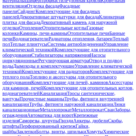
материалы
Шифер
Профнастил
Рулонная кровля
Кровельная
вентиляция
Отделка фасада
Фасадные
панели
Сайдинг
Комплектующие для фасадных
панелей
Декоративные штукатурки для фасада
Клинкерная
плитка для фасада
Декоративный камень для наружной
отделки
Отопление
Отопительные котлы
Газовые
колонки
Камины, печи-камины
Отопительные печи
Банные
печи
Водонагреватели
Радиаторы отопления, батареи
Теплый
пол
Теплые плинтусы
Системы антиобледенения
Управление
климатической техникой
Комплектующие для отопительного
оборудования
Стабилизаторы напряжения
Насосы
циркуляционные
Регулирующая арматура
Отвод и подвод
воды
Дымоходы и комплектующие
Управление климатической
техникой
Комплектующие для радиаторов
Комплектующие для
теплого пола
Топливо и аксессуары для отопительного
оборудования
Комплектующие для печей, каминов
Аксессуары
для каминов, печей
Комплектующие для отопительных котлов,
водонагревателей
Канализация
Тросы сантехнические,
вантузы
Прочистные машины
Трубы, фитинги внутренней
канализации
Трубы, фитинги наружной канализации
Люки
канализационные
Металлопрокат
Металлопрокат
Сваи
Заборы,
ограждения
Автоматика для ворот
Крепежные
изделия
Саморезы, шурупы
Гвозди
Анкеры, дюбели
Скобы,
штифты
Перфорированный крепеж
Гайки,
шайбы
Заклепки
Болты, винты, шпильки
Хомуты
Химические