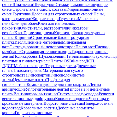
смеси
Шпатлевки
Штукатурки
Стяжки, самонивелирующие
смеси
Строительные смеси, составы
Гидроизоляционные
смеси
Грунтовки
Добавки для строительных смесей
Пены,
клеи, герметики
Жидкие гвозди
Герметики
Монтажная
пена
Клеи для обоев
Клеи для напольных
покрытий
Очистители, растворители
Фиксаторы
резьбы
Клеи
Герметики, пены
Кирпичи, блоки, тротуарная
плитка
Кирпичи
Строительные блоки
Тротуарная
плитка
Изоляционные материалы
Минеральная
вата
Экструдированный пенополистирол
Пенопласт
Пленки,
мембраны
Отражающая теплоизоляция
Гидроизоляционные
ленты
Поликарбонат
Шумоизоляция
Теплоизоляция
Звукоизоляц
плитные и пиломатериалы
Плиты OSB
Фанера
ДСП,
ЛДСП
Мебельные щиты
Террасные доски
Древесные
плиты
Пиломатериалы
Материалы для сухого
строительства
Гипсокартон
Гипсоволокнистые
листы
Цементные плиты
Профили для
гипсокартона
Комплектующие для гипсокартона
Ленты
армирующие
Уплотнительные ленты
Гипсовые и цементные
плиты
Вентиляторы вытяжные
Системы воздуховодов
Решетки
вентиляционные, диффузоры
Кровля и водосток
Черепица и
кровельные материалы
Водосточные системы
Поверхностный
водоотвод
Кровельные софиты
Доборные элементы
кровли
Гидроизоляционные