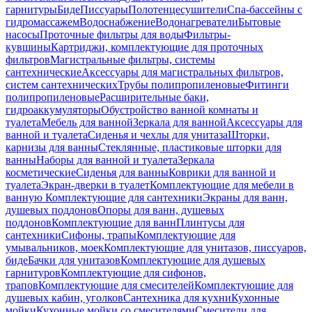
гарнитуры
Биде
Писсуары
Полотенцесушители
Спа-бассейны с
гидромассажем
Водоснабжение
Водонагреватели
Бытовые
насосы
Проточные фильтры для воды
Фильтры-
кувшины
Картриджи, комплектующие для проточных
фильтров
Магистральные фильтры, системы
сантехнические
Аксессуары для магистральных фильтров,
систем сантехнических
Трубы полипропиленовые
Фитинги
полипропиленовые
Расширительные баки,
гидроаккумуляторы
Обустройство ванной комнаты и
туалета
Мебель для ванной
Зеркала для ванной
Аксессуары для
ванной и туалета
Сиденья и чехлы для унитаза
Шторки,
карнизы для ванны
Стеклянные, пластиковые шторки для
ванны
Наборы для ванной и туалета
Зеркала
косметические
Сиденья для ванны
Коврики для ванной и
туалета
Экран-дверки в туалет
Комплектующие для мебели в
ванную
Комплектующие для сантехники
Экраны для ванн,
душевых поддонов
Опоры для ванн, душевых
поддонов
Комплектующие для ванн
Плинтусы для
сантехники
Сифоны, трапы
Комплектующие для
умывальников, моек
Комплектующие для унитазов, писсуаров,
биде
Бачки для унитазов
Комплектующие для душевых
гарнитуров
Комплектующие для сифонов,
трапов
Комплектующие для смесителей
Комплектующие для
душевых кабин, уголков
Сантехника для кухни
Кухонные
мойки
Кухонные мойки со смесителями
Смесители для