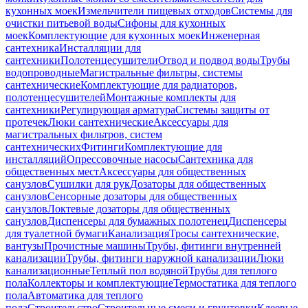
кухонных моек
Измельчители пищевых отходов
Системы для
очистки питьевой воды
Сифоны для кухонных
моек
Комплектующие для кухонных моек
Инженерная
сантехника
Инсталляции для
сантехники
Полотенцесушители
Отвод и подвод воды
Трубы
водопроводные
Магистральные фильтры, системы
сантехнические
Комплектующие для радиаторов,
полотенцесушителей
Монтажные комплекты для
сантехники
Регулирующая арматура
Системы защиты от
протечек
Люки сантехнические
Аксессуары для
магистральных фильтров, систем
сантехнических
Фитинги
Комплектующие для
инсталляций
Опрессовочные насосы
Сантехника для
общественных мест
Аксессуары для общественных
санузлов
Сушилки для рук
Дозаторы для общественных
санузлов
Сенсорные дозаторы для общественных
санузлов
Локтевые дозаторы для общественных
санузлов
Диспенсеры для бумажных полотенец
Диспенсеры
для туалетной бумаги
Канализация
Тросы сантехнические,
вантузы
Прочистные машины
Трубы, фитинги внутренней
канализации
Трубы, фитинги наружной канализации
Люки
канализационные
Теплый пол водяной
Трубы для теплого
пола
Коллекторы и комплектующие
Термостатика для теплого
пола
Автоматика для теплого
пола
Строительство
Строительные смеси и грунтовки
Клеевые