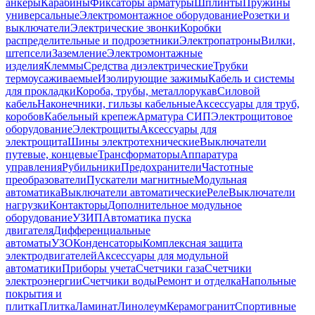
анкеры
Карабины
Фиксаторы арматуры
Шплинты
Пружины
универсальные
Электромонтажное оборудование
Розетки и
выключатели
Электрические звонки
Коробки
распределительные и подрозетники
Электропатроны
Вилки,
штепсели
Заземление
Электромонтажные
изделия
Клеммы
Средства диэлектрические
Трубки
термоусаживаемые
Изолирующие зажимы
Кабель и системы
для прокладки
Короба, трубы, металлорукав
Силовой
кабель
Наконечники, гильзы кабельные
Аксессуары для труб,
коробов
Кабельный крепеж
Арматура СИП
Электрощитовое
оборудование
Электрощиты
Аксессуары для
электрощита
Шины электротехнические
Выключатели
путевые, концевые
Трансформаторы
Аппаратура
управления
Рубильники
Предохранители
Частотные
преобразователи
Пускатели магнитные
Модульная
автоматика
Выключатели автоматические
Реле
Выключатели
нагрузки
Контакторы
Дополнительное модульное
оборудование
УЗИП
Автоматика пуска
двигателя
Дифференциальные
автоматы
УЗО
Конденсаторы
Комплексная защита
электродвигателей
Аксессуары для модульной
автоматики
Приборы учета
Счетчики газа
Счетчики
электроэнергии
Счетчики воды
Ремонт и отделка
Напольные
покрытия и
плитка
Плитка
Ламинат
Линолеум
Керамогранит
Спортивные