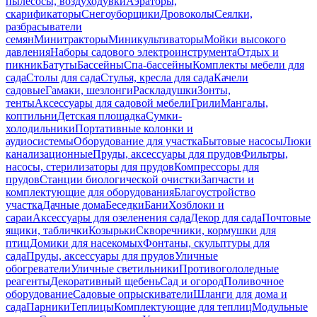
пылесосы, воздуходувки
Аэраторы,
скарификаторы
Снегоуборщики
Дровоколы
Сеялки,
разбрасыватели
семян
Минитракторы
Миникультиваторы
Мойки высокого
давления
Наборы садового электроинструмента
Отдых и
пикник
Батуты
Бассейны
Спа-бассейны
Комплекты мебели для
сада
Столы для сада
Стулья, кресла для сада
Качели
садовые
Гамаки, шезлонги
Раскладушки
Зонты,
тенты
Аксессуары для садовой мебели
Грили
Мангалы,
коптильни
Детская площадка
Сумки-
холодильники
Портативные колонки и
аудиосистемы
Оборудование для участка
Бытовые насосы
Люки
канализационные
Пруды, аксессуары для прудов
Фильтры,
насосы, стерилизаторы для прудов
Компрессоры для
прудов
Станции биологической очистки
Запчасти и
комплектующие для оборудования
Благоустройство
участка
Дачные дома
Беседки
Бани
Хозблоки и
сараи
Аксессуары для озеленения сада
Декор для сада
Почтовые
ящики, таблички
Козырьки
Скворечники, кормушки для
птиц
Домики для насекомых
Фонтаны, скульптуры для
сада
Пруды, аксессуары для прудов
Уличные
обогреватели
Уличные светильники
Противогололедные
реагенты
Декоративный щебень
Сад и огород
Поливочное
оборудование
Садовые опрыскиватели
Шланги для дома и
сада
Парники
Теплицы
Комплектующие для теплиц
Модульные