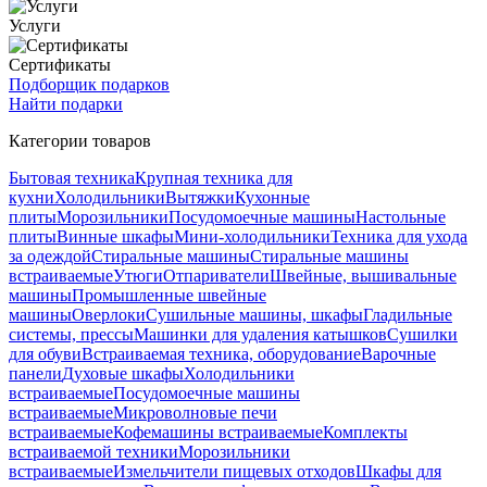
Услуги
Сертификаты
Подборщик подарков
Найти подарки
Категории товаров
Бытовая техника
Крупная техника для
кухни
Холодильники
Вытяжки
Кухонные
плиты
Морозильники
Посудомоечные машины
Настольные
плиты
Винные шкафы
Мини-холодильники
Техника для ухода
за одеждой
Стиральные машины
Стиральные машины
встраиваемые
Утюги
Отпариватели
Швейные, вышивальные
машины
Промышленные швейные
машины
Оверлоки
Сушильные машины, шкафы
Гладильные
системы, прессы
Машинки для удаления катышков
Сушилки
для обуви
Встраиваемая техника, оборудование
Варочные
панели
Духовые шкафы
Холодильники
встраиваемые
Посудомоечные машины
встраиваемые
Микроволновые печи
встраиваемые
Кофемашины встраиваемые
Комплекты
встраиваемой техники
Морозильники
встраиваемые
Измельчители пищевых отходов
Шкафы для