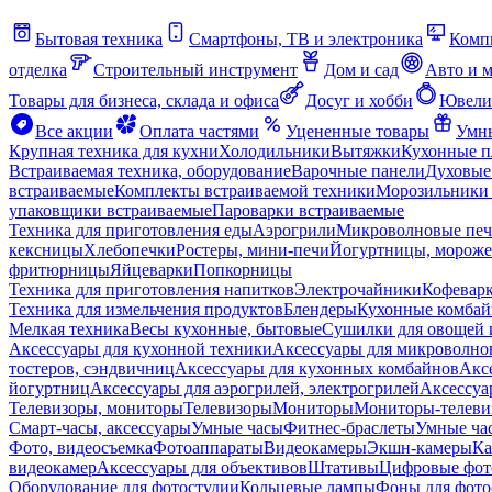
Бытовая техника
Смартфоны, ТВ и электроника
Комп
отделка
Строительный инструмент
Дом и сад
Авто и 
Товары для бизнеса, склада и офиса
Досуг и хобби
Ювели
Все акции
Оплата частями
Уцененные товары
Умны
Крупная техника для кухни
Холодильники
Вытяжки
Кухонные 
Встраиваемая техника, оборудование
Варочные панели
Духовые
встраиваемые
Комплекты встраиваемой техники
Морозильники 
упаковщики встраиваемые
Пароварки встраиваемые
Техника для приготовления еды
Аэрогрили
Микроволновые пе
кексницы
Хлебопечки
Ростеры, мини-печи
Йогуртницы, морож
фритюрницы
Яйцеварки
Попкорницы
Техника для приготовления напитков
Электрочайники
Кофевар
Техника для измельчения продуктов
Блендеры
Кухонные комбай
Мелкая техника
Весы кухонные, бытовые
Сушилки для овощей 
Аксессуары для кухонной техники
Аксессуары для микроволно
тостеров, сэндвичниц
Аксессуары для кухонных комбайнов
Акс
йогуртниц
Аксессуары для аэрогрилей, электрогрилей
Аксессуа
Телевизоры, мониторы
Телевизоры
Мониторы
Мониторы-телеви
Смарт-часы, аксессуары
Умные часы
Фитнес-браслеты
Умные ча
Фото, видеосъемка
Фотоаппараты
Видеокамеры
Экшн-камеры
Ка
видеокамер
Аксессуары для объективов
Штативы
Цифровые фот
Оборудование для фотостудии
Кольцевые лампы
Фоны для фото