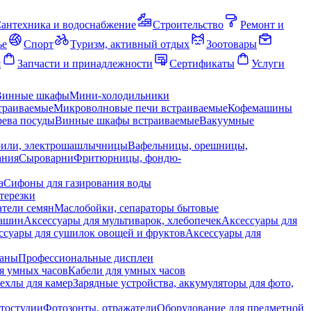
антехника и водоснабжение
Строительство
Ремонт и
ье
Спорт
Туризм, активный отдых
Зоотовары
я
Запчасти и принадлежности
Сертификаты
Услуги
Винные шкафы
Мини-холодильники
траиваемые
Микроволновые печи встраиваемые
Кофемашины
ева посуды
Винные шкафы встраиваемые
Вакуумные
рили, электрошашлычницы
Вафельницы, орешницы,
ания
Сыроварни
Фритюрницы, фондю-
а
Сифоны для газирования воды
терезки
тели семян
Маслобойки, сепараторы бытовые
машин
Аксессуары для мультиварок, хлебопечек
Аксессуары для
ссуары для сушилок овощей и фруктов
Аксессуары для
раны
Профессиональные дисплеи
я умных часов
Кабели для умных часов
ехлы для камер
Зарядные устройства, аккумуляторы для фото,
тостудии
Фотозонты, отражатели
Оборудование для предметной