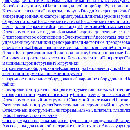
для укладки плитки
Системы выравнивания плитки
Аксессуары
Коробки и фурнитура
Наличники, коробки, доборы
Ручки дверн
Крепежные изделия
Саморезы, шурупы
Гвозди
Анкеры, дюбели
анкеры
Карабины
Фиксаторы арматуры
Шплинты
Пружины унив
Отделка потолка
Потолочные системы
Потолочные панели
Пото
Пены, клеи, герметики
Жидкие гвозди
Герметики
Монтажная пе
Электромонтажные изделия
Клеммы
Средства диэлектрические
Электрощитовое оборудование
Электрощиты
Аксессуары для э
управления
Рубильники
Предохранители
Частотные преобразов
Светотехника
Промышленное и сигнальное освещение
Светоди
Люки
Люки ревизионные
Люки под плитку
Люки напольные
Люк
Силовая и строительная техника
Бетоносмесители
Генераторы
Та
машины
Гидроинструмент
Погрузчики
Строительное оборудование
Компрессоры
Тепловые пушки
Пыле
электроинструмента
Пневмоинструмент
Сварочное и паяльное оборудование
Сварочное оборудование
П
пайки
Слесарный инструмент
Наборы инструментов
Головки, биты
Га
Столярный инструмент
Тиски, струбцины, гейферные зажимы
Р
Электромонтажный инструмент
Обжимной инструмент
Плоског
Разметочный инструмент
Разметочные инструменты
Инструмент
Отделочный инструмент
Плиткорезы
Кельмы, шпатели, гладилк
работ
Пленки строительные
Спецодежда и средства защиты
Средства индивидуальной защ
Аксессуары для силовой и строительной техники
Аксессуары дл