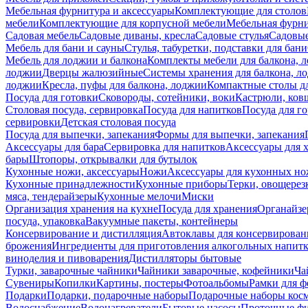
Мебельная фурнитура и аксессуары
Комплектующие для столов
мебели
Комплектующие для корпусной мебели
Мебельная фурн
Садовая мебель
Садовые диваны, кресла
Садовые стулья
Садовые
Мебель для бани и сауны
Стулья, табуретки, подставки для бани
Мебель для лоджии и балкона
Комплекты мебели для балкона, 
лоджии
Дверцы жалюзийные
Системы хранения для балкона, л
лоджии
Кресла, пуфы для балкона, лоджии
Компактные столы дл
Посуда для готовки
Сковороды, сотейники, воки
Кастрюли, ков
Столовая посуда, сервировка
Посуда для напитков
Посуда для г
сервировки
Детская столовая посуда
Посуда для выпечки, запекания
Формы для выпечки, запекания
Аксессуары для бара
Сервировка для напитков
Аксессуары для 
бары
Штопоры, открывалки для бутылок
Кухонные ножи, аксессуары
Ножи
Аксессуары для кухонных н
Кухонные принадлежности
Кухонные приборы
Терки, овощерез
мяса, тендерайзеры
Кухонные мелочи
Миски
Организация хранения на кухне
Посуда для хранения
Органайзе
посуда, упаковка
Вакуумные пакеты, контейнеры
Консервирование и дистилляция
Автоклавы для консервирован
брожения
Ингредиенты для приготовления алкогольных напит
виноделия и пивоварения
Дистилляторы бытовые
Турки, заварочные чайники
Чайники заварочные, кофейники
Ча
Сувениры
Копилки
Картины, постеры
Фотоальбомы
Рамки для ф
Подарки
Подарки, подарочные наборы
Подарочные наборы косм
Водоснабжение
Водонагреватели
Бытовые насосы
Проточные фи