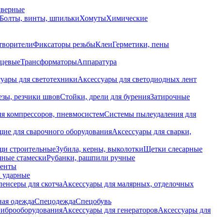
дверные
Болты, винты, шпильки
Хомуты
Химические
творители
Фиксаторы резьбы
Клеи
Герметики, пены
нцевые
Трансформаторы
Аппаратура
уары для светотехники
Аксессуары для светодиодных лент
езы, резчики швов
Стойки, дрели для бурения
Затирочные
ля компрессоров, пневмосистем
Системы пылеудаления для
ие для сварочного оборудования
Аксессуары для сварки,
щи строительные
Зубила, керны, выколотки
Щетки слесарные
чные стамески
Рубанки, рашпили ручные
енты
 ударные
енсеры для скотча
Аксессуары для малярных, отделочных
ная одежда
Спецодежда
Спецобувь
виброоборудования
Аксессуары для генераторов
Аксессуары для