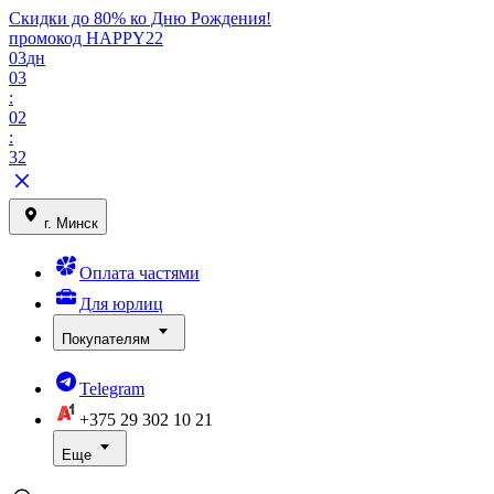
Скидки до 80% ко Дню Рождения!
промокод HAPPY22
03
дн
03
:
02
:
32
г. Минск
Оплата частями
Для юрлиц
Покупателям
Telegram
+375 29
302 10 21
Еще