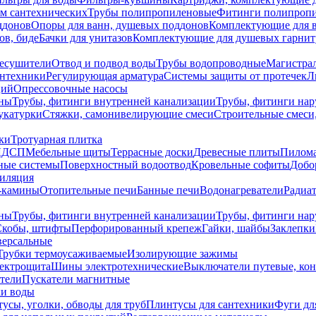
ем сантехнических
Трубы полипропиленовые
Фитинги полипроп
ддонов
Опоры для ванн, душевых поддонов
Комплектующие для 
ов, биде
Бачки для унитазов
Комплектующие для душевых гарнит
есушители
Отвод и подвод воды
Трубы водопроводные
Магистрал
антехники
Регулирующая арматура
Системы защиты от протечек
Л
ций
Опрессовочные насосы
ны
Трубы, фитинги внутренней канализации
Трубы, фитинги на
катурки
Стяжки, самонивелирующие смеси
Строительные смеси,
ки
Тротуарная плитка
ЛДСП
Мебельные щиты
Террасные доски
Древесные плиты
Пилом
ные системы
Поверхностный водоотвод
Кровельные софиты
Добо
тиляция
-камины
Отопительные печи
Банные печи
Водонагреватели
Радиат
ны
Трубы, фитинги внутренней канализации
Трубы, фитинги на
Скобы, штифты
Перфорированный крепеж
Гайки, шайбы
Заклепки
ерсальные
Трубки термоусаживаемые
Изолирующие зажимы
лектрощита
Шины электротехнические
Выключатели путевые, ко
атели
Пускатели магнитные
ки воды
усы, уголки, обводы для труб
Плинтусы для сантехники
Фуги дл