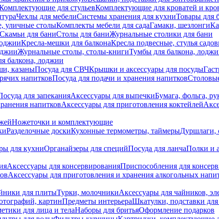
Комплектующие для стульев
Комплектующие для кроватей и кро
итура
Чехлы для мебели
Системы хранения для кухни
Товары для 
, уличные столы
Комплекты мебели для сада
Гамаки, шезлонги
Ка
Скамьи для бани
Столы для бани
Журнальные столики для бани
лоджии
Кресла-мешки для балкона
Кресла подвесные, стулья садо
оджии
Журнальные столы, столы-книги
Тумбы для балкона, лодж
я балкона, лоджии
ши, казаны
Посуда для СВЧ
Крышки и аксессуары для посуды
Гаст
орячих напитков
Посуда для подачи и хранения напитков
Столовы
Посуда для запекания
Аксессуары для выпечки
Бумага, фольга, р
хранения напитков
Аксессуары для приготовления коктейлей
Аксе
ожей
Ножеточки и комплектующие
ки
Разделочные доски
Кухонные термометры, таймеры
Дуршлаги, 
ры для кухни
Органайзеры для специй
Посуда для ланча
Полки и 
ия
Аксессуары для консервирования
Приспособления для консер
ков
Аксессуары для приготовления и хранения алкогольных напи
йники для плиты
Турки, молочники
Аксессуары для чайников, э
отографий, картин
Предметы интерьера
Шкатулки, подставки дл
етики для лица и тела
Наборы для бритья
Оформление подарков
льтры для воды
Фильтры-кувшины
Картриджи, комплектующие д