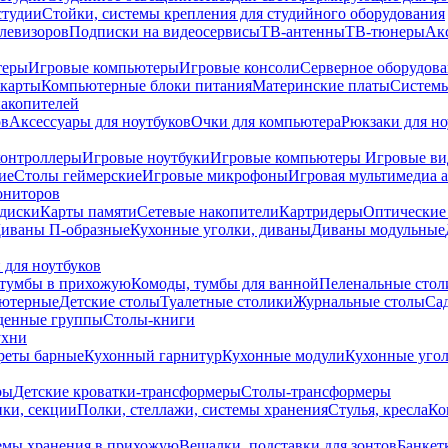
студии
Стойки, системы крепления для студийного оборудования
елевизоров
Подписки на видеосервисы
ТВ-антенны
ТВ-тюнеры
Ак
теры
Игровые компьютеры
Игровые консоли
Серверное оборудов
карты
Компьютерные блоки питания
Материнские платы
Системы
накопителей
ов
Аксессуары для ноутбуков
Очки для компьютера
Рюкзаки для но
контроллеры
Игровые ноутбуки
Игровые компьютеры
Игровые ви
ие
Столы геймерские
Игровые микрофоны
Игровая мультимедиа 
ониторов
диски
Карты памяти
Сетевые накопители
Картридеры
Оптические
иваны П-образные
Кухонные уголки, диваны
Диваны модульные
 для ноутбуков
тумбы в прихожую
Комоды, тумбы для ванной
Пеленальные стол
ьютерные
Детские столы
Туалетные столики
Журнальные столы
Са
денные группы
Столы-книги
ухни
уреты барные
Кухонный гарнитур
Кухонные модули
Кухонные угол
ры
Детские кроватки-трансформеры
Столы-трансформеры
ки, секции
Полки, стеллажи, системы хранения
Стулья, кресла
Ко
емы хранения в прихожую
Вешалки, подставки для зонтов
Банкет