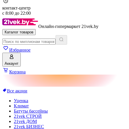
контакт-центр
с
8:00
до
22:00
Онлайн-гипермаркет 21vek.by
Каталог товаров
Избранное
Аккаунт
Корзина
Все акции
Уценка
Климат
Батуты бассейны
21vek СТРОЙ
21vek ДОМ
21vek БИЗНЕС