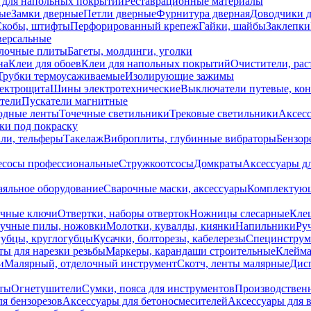
 для напольных покрытий
Реставрационные материалы
ые
Замки дверные
Петли дверные
Фурнитура дверная
Доводчики 
Скобы, штифты
Перфорированный крепеж
Гайки, шайбы
Заклепки
ерсальные
лочные плиты
Багеты, молдинги, уголки
на
Клеи для обоев
Клеи для напольных покрытий
Очистители, рас
Трубки термоусаживаемые
Изолирующие зажимы
лектрощита
Шины электротехнические
Выключатели путевые, ко
атели
Пускатели магнитные
одные ленты
Точечные светильники
Трековые светильники
Аксесс
и под покраску
ли, тельферы
Такелаж
Виброплиты, глубинные вибраторы
Бензор
сосы профессиональные
Стружкоотсосы
Домкраты
Аксессуары д
аяльное оборудование
Сварочные маски, аксессуары
Комплектующ
ечные ключи
Отвертки, наборы отверток
Ножницы слесарные
Кле
учные пилы, ножовки
Молотки, кувалды, киянки
Напильники
Ру
убцы, круглогубцы
Кусачки, болторезы, кабелерезы
Специнструм
ы для нарезки резьбы
Маркеры, карандаши строительные
Клейма
и
Малярный, отделочный инструмент
Скотч, ленты малярные
Дисп
иты
Огнетушители
Сумки, пояса для инструментов
Производствен
я бензорезов
Аксессуары для бетоносмесителей
Аксессуары для 