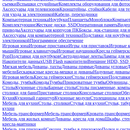
съемки
Вспышки студийные
Комплекты оборудования для фото
Аксессуары для телевизоров
Кронштейны, стойки
Кабели для т
для ухода за электроникой
Кабели, переходники
Компьютерная техника
Ноутбуки
Планшеты
Моноблоки
Компью
Комплектующие
Жесткие диски, SSD
Оперативная память
Видео
приводы
Аксессуары для корпусов ПК
Боксы, док-станции для 
Аксессуары для компьютерной техники
Подставки для ноутбук
электроникой
Программное обеспечение
Игровая зона
Игровые приставки
Игры для приставок
Игровые 
мыши
Игровые клавиатуры
Игровые наушники
Кресла геймерск
Pop
Подставки для ноутбуков
Светодиодные ленты
Лампы для м
Накопители данных
USB Flash накопители
Внешние HDD, SSD 
Мягкая мебель
Диваны, тахты
Диваны прямые
Диваны угловые
Д
мебели
Бескаркасные кресла-мешки и диваны
Надувные диваны
Игровая мебель
Кресла геймерские
Столы геймерские
Подставки
Комоды, тумбы
Комоды
Тумбы
Прикроватные тумбы
Обувницы, 
Столы
Кухонные столы
Барные столы
Столы письменные, комп
столики для бани
Приставные столики
Консольные столики
Обе
Кухня
Кухонный гарнитур
Кухонные модули
Столешницы для к
Мебель для кухни
Столы, столики
Стулья для кухни
Стулья, таб
кухни
Мебель-трансформер
Мебель-трансформер
Кровати-трансформе
Мебель для жилых комнат
Диваны, кресла для дома
Шкафы, стен
кресла-маятники
Мебель для прихожей
Секции, тумбы в прихожую
Полки и сист