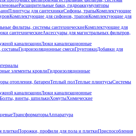
иленовые
Расширительные баки, гидроаккумуляторы
ванн
Плинтусы для сантехники
Сифоны, трапы
Комплектующие
уров
Комплектующие для сифонов, трапов
Комплектующие для
ьные фильтры, системы сантехнические
Комплектующие для
юки сантехнические
Аксессуары для магистральных фильтров,
ружной канализации
Люки канализационные
 составы
Гидроизоляционные смеси
Грунтовки
Добавки для
атериалы
рные элементы кровли
Гидроизоляционные
оры отопления, батареи
Теплый пол
Теплые плинтусы
Системы
ружной канализации
Люки канализационные
Болты, винты, шпильки
Хомуты
Химические
нцевые
Трансформаторы
Аппаратура
я плитки
Порожки, профили для пола и плитки
Приспособления