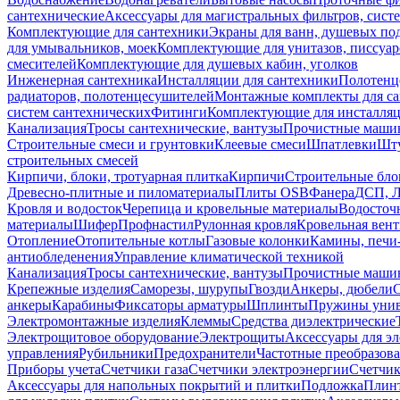
сантехнические
Аксессуары для магистральных фильтров, сист
Комплектующие для сантехники
Экраны для ванн, душевых по
для умывальников, моек
Комплектующие для унитазов, писсуар
смесителей
Комплектующие для душевых кабин, уголков
Инженерная сантехника
Инсталляции для сантехники
Полотенц
радиаторов, полотенцесушителей
Монтажные комплекты для с
систем сантехнических
Фитинги
Комплектующие для инсталля
Канализация
Тросы сантехнические, вантузы
Прочистные маши
Строительные смеси и грунтовки
Клеевые смеси
Шпатлевки
Шту
строительных смесей
Кирпичи, блоки, тротуарная плитка
Кирпичи
Строительные бло
Древесно-плитные и пиломатериалы
Плиты OSB
Фанера
ДСП, 
Кровля и водосток
Черепица и кровельные материалы
Водосточ
материалы
Шифер
Профнастил
Рулонная кровля
Кровельная вен
Отопление
Отопительные котлы
Газовые колонки
Камины, печи
антиобледенения
Управление климатической техникой
Канализация
Тросы сантехнические, вантузы
Прочистные маши
Крепежные изделия
Саморезы, шурупы
Гвозди
Анкеры, дюбели
анкеры
Карабины
Фиксаторы арматуры
Шплинты
Пружины унив
Электромонтажные изделия
Клеммы
Средства диэлектрические
Электрощитовое оборудование
Электрощиты
Аксессуары для э
управления
Рубильники
Предохранители
Частотные преобразов
Приборы учета
Счетчики газа
Счетчики электроэнергии
Счетчи
Аксессуары для напольных покрытий и плитки
Подложка
Плинт