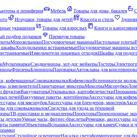
ьютеры и периферия
Мебель
Товары для дома, бакалея
С
мото
Игрушки, товары для детей
Красота и стиль
Здоров
рные украшения
Товары для взрослых
Книги и канцеляри
й подбор подарков
Премиум товары
плиты
Морозильники
Посудомоечные машины
Настольные плиты
 шкафы
Холодильники встраиваемые
Посудомоечные машины вс
встраиваемые
Измельчители пищевых отходов
Шкафы для подогр
чи
Мультиварки
Сэндвичницы, хот-дог мейкеры
Тостеры
Электрог
еницы
Фризеры
Блинницы
Пароварки
Автоклавы для консервиров
ки, кофемашины
Соковыжималки
Кофемолки
Вспениватели молок
ны, измельчители
Планетарные миксеры
Миксеры
Мясорубки
Лом
и фруктов
Вакууматоры
Открывалки, картофелечистки
Проращива
вых печей
Вакуумные пакеты, контейнеры
Аксессуары для кофе
ессуары для мясорубок
Аксессуары для блендеров, миксеров
Аксе
ры для соковыжималок
Средства для ухода за техникой
зоры
ТВ-приставки и медиаплееры
Проекторы
Проекционные эк
сы детские
Умные часы, фитнес-браслеты
Ремешки, аксессуары дл
рты памяти
Объективы
Вспышки
Аксессуары для камер
Сумки и ч
орамки
студии
Студийное освещение
Насадки светоформирующие для фо