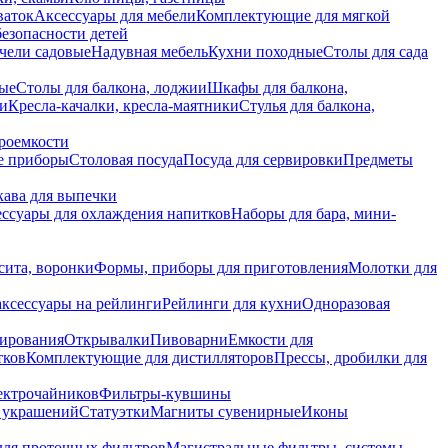
ваток
Аксессуары для мебели
Комплектующие для мягкой
безопасности детей
чели садовые
Надувная мебель
Кухни походные
Столы для сада
вые
Столы для балкона, лоджии
Шкафы для балкона,
ии
Кресла-качалки, кресла-маятники
Стулья для балкона,
роемкости
е приборы
Столовая посуда
Посуда для сервировки
Предметы
укава для выпечки
ссуары для охлаждения напитков
Наборы для бара, мини-
сита, воронки
Формы, приборы для приготовления
Молотки для
аксессуары на рейлинги
Рейлинги для кухни
Одноразовая
вирования
Открывалки
Пивоварни
Емкости для
тков
Комплектующие для дистилляторов
Прессы, дробилки для
лектрочайников
Фильтры-кувшины
я украшений
Статуэтки
Магниты сувенирные
Иконы
ля проточных фильтров
Магистральные фильтры, системы