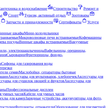
антехника и водоснабжение
Строительство
Ремонт и
ье
Спорт
Туризм, активный отдых
Зоотовары
я
Запчасти и принадлежности
Сертификаты
Услуги
Винные шкафы
Мини-холодильники
траиваемые
Микроволновые печи встраиваемые
Кофемашины
ева посуды
Винные шкафы встраиваемые
Вакуумные
рили, электрошашлычницы
Вафельницы, орешницы,
ания
Сыроварни
Фритюрницы, фондю-
а
Сифоны для газирования воды
терезки
тели семян
Маслобойки, сепараторы бытовые
машин
Аксессуары для мультиварок, хлебопечек
Аксессуары для
ссуары для сушилок овощей и фруктов
Аксессуары для
раны
Профессиональные дисплеи
я умных часов
Кабели для умных часов
ехлы для камер
Зарядные устройства, аккумуляторы для фото,
тостудии
Фотозонты, отражатели
Оборудование для предметной