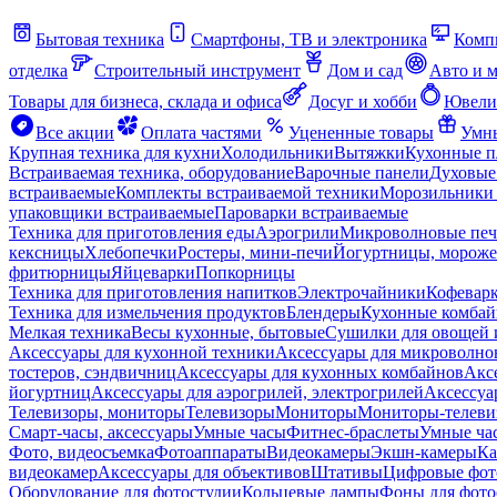
Бытовая техника
Смартфоны, ТВ и электроника
Комп
отделка
Строительный инструмент
Дом и сад
Авто и 
Товары для бизнеса, склада и офиса
Досуг и хобби
Ювели
Все акции
Оплата частями
Уцененные товары
Умны
Крупная техника для кухни
Холодильники
Вытяжки
Кухонные 
Встраиваемая техника, оборудование
Варочные панели
Духовые
встраиваемые
Комплекты встраиваемой техники
Морозильники 
упаковщики встраиваемые
Пароварки встраиваемые
Техника для приготовления еды
Аэрогрили
Микроволновые пе
кексницы
Хлебопечки
Ростеры, мини-печи
Йогуртницы, морож
фритюрницы
Яйцеварки
Попкорницы
Техника для приготовления напитков
Электрочайники
Кофевар
Техника для измельчения продуктов
Блендеры
Кухонные комбай
Мелкая техника
Весы кухонные, бытовые
Сушилки для овощей 
Аксессуары для кухонной техники
Аксессуары для микроволно
тостеров, сэндвичниц
Аксессуары для кухонных комбайнов
Акс
йогуртниц
Аксессуары для аэрогрилей, электрогрилей
Аксессуа
Телевизоры, мониторы
Телевизоры
Мониторы
Мониторы-телеви
Смарт-часы, аксессуары
Умные часы
Фитнес-браслеты
Умные ча
Фото, видеосъемка
Фотоаппараты
Видеокамеры
Экшн-камеры
Ка
видеокамер
Аксессуары для объективов
Штативы
Цифровые фот
Оборудование для фотостудии
Кольцевые лампы
Фоны для фото