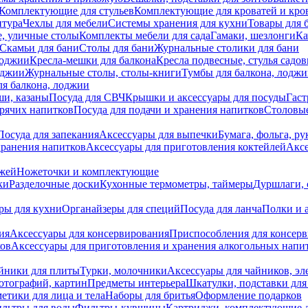
Комплектующие для стульев
Комплектующие для кроватей и кро
итура
Чехлы для мебели
Системы хранения для кухни
Товары для 
, уличные столы
Комплекты мебели для сада
Гамаки, шезлонги
Ка
Скамьи для бани
Столы для бани
Журнальные столики для бани
лоджии
Кресла-мешки для балкона
Кресла подвесные, стулья садо
оджии
Журнальные столы, столы-книги
Тумбы для балкона, лодж
я балкона, лоджии
ши, казаны
Посуда для СВЧ
Крышки и аксессуары для посуды
Гаст
орячих напитков
Посуда для подачи и хранения напитков
Столовы
Посуда для запекания
Аксессуары для выпечки
Бумага, фольга, р
хранения напитков
Аксессуары для приготовления коктейлей
Аксе
ожей
Ножеточки и комплектующие
ки
Разделочные доски
Кухонные термометры, таймеры
Дуршлаги, 
ры для кухни
Органайзеры для специй
Посуда для ланча
Полки и 
ия
Аксессуары для консервирования
Приспособления для консер
ков
Аксессуары для приготовления и хранения алкогольных напи
йники для плиты
Турки, молочники
Аксессуары для чайников, э
отографий, картин
Предметы интерьера
Шкатулки, подставки дл
етики для лица и тела
Наборы для бритья
Оформление подарков
льтры для воды
Фильтры-кувшины
Картриджи, комплектующие д