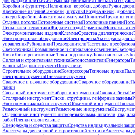
для укладки плитки
Системы выравнивания плитки
Аксессуары
Коробки и фурнитура
Наличники, коробки, доборы
Ручки дверн
Крепежные изделия
Саморезы, шурупы
Гвозди
Анкеры, дюбели
анкеры
Карабины
Фиксаторы арматуры
Шплинты
Пружины унив
Отделка потолка
Потолочные системы
Потолочные панели
Пото
Пены, клеи, герметики
Жидкие гвозди
Герметики
Монтажная пе
Электромонтажные изделия
Клеммы
Средства диэлектрические
Электрощитовое оборудование
Электрощиты
Аксессуары для э
управления
Рубильники
Предохранители
Частотные преобразов
Светотехника
Промышленное и сигнальное освещение
Светоди
Люки
Люки ревизионные
Люки под плитку
Люки напольные
Люк
Силовая и строительная техника
Бетоносмесители
Генераторы
Та
машины
Гидроинструмент
Погрузчики
Строительное оборудование
Компрессоры
Тепловые пушки
Пыле
электроинструмента
Пневмоинструмент
Сварочное и паяльное оборудование
Сварочное оборудование
П
пайки
Слесарный инструмент
Наборы инструментов
Головки, биты
Га
Столярный инструмент
Тиски, струбцины, гейферные зажимы
Р
Электромонтажный инструмент
Обжимной инструмент
Плоског
Разметочный инструмент
Разметочные инструменты
Инструмент
Отделочный инструмент
Плиткорезы
Кельмы, шпатели, гладилк
работ
Пленки строительные
Спецодежда и средства защиты
Средства индивидуальной защ
Аксессуары для силовой и строительной техники
Аксессуары дл