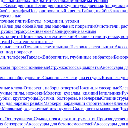
 для напольных покрытий
Реставрационные материалы
ые
Замки дверные
Петли дверные
Фурнитура дверная
Доводчики 
Скобы, штифты
Перфорированный крепеж
Гайки, шайбы
Заклепки
ерсальные
лочные плиты
Багеты, молдинги, уголки
на
Клеи для обоев
Клеи для напольных покрытий
Очистители, рас
Трубки термоусаживаемые
Изолирующие зажимы
лектрощита
Шины электротехнические
Выключатели путевые, ко
атели
Пускатели магнитные
одные ленты
Точечные светильники
Трековые светильники
Аксесс
и под покраску
ли, тельферы
Такелаж
Виброплиты, глубинные вибраторы
Бензор
сосы профессиональные
Стружкоотсосы
Домкраты
Аксессуары д
аяльное оборудование
Сварочные маски, аксессуары
Комплектующ
ечные ключи
Отвертки, наборы отверток
Ножницы слесарные
Кле
учные пилы, ножовки
Молотки, кувалды, киянки
Напильники
Ру
убцы, круглогубцы
Кусачки, болторезы, кабелерезы
Специнструм
ы для нарезки резьбы
Маркеры, карандаши строительные
Клейма
и
Малярный, отделочный инструмент
Скотч, ленты малярные
Дисп
иты
Огнетушители
Сумки, пояса для инструментов
Производствен
я бензорезов
Аксессуары для бетоносмесителей
Аксессуары для 