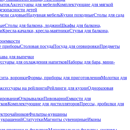
ваток
Аксессуары для мебели
Комплектующие для мягкой
безопасности детей
чели садовые
Надувная мебель
Кухни походные
Столы для сада
вые
Столы для балкона, лоджии
Шкафы для балкона,
ии
Кресла-качалки, кресла-маятники
Стулья для балкона,
роемкости
е приборы
Столовая посуда
Посуда для сервировки
Предметы
укава для выпечки
ссуары для охлаждения напитков
Наборы для бара, мини-
сита, воронки
Формы, приборы для приготовления
Молотки для
аксессуары на рейлинги
Рейлинги для кухни
Одноразовая
вирования
Открывалки
Пивоварни
Емкости для
тков
Комплектующие для дистилляторов
Прессы, дробилки для
лектрочайников
Фильтры-кувшины
я украшений
Статуэтки
Магниты сувенирные
Иконы
ля проточных фильтров
Магистральные фильтры, системы