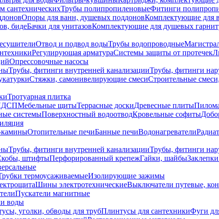
ем сантехнических
Трубы полипропиленовые
Фитинги полипроп
ддонов
Опоры для ванн, душевых поддонов
Комплектующие для 
ов, биде
Бачки для унитазов
Комплектующие для душевых гарнит
есушители
Отвод и подвод воды
Трубы водопроводные
Магистрал
антехники
Регулирующая арматура
Системы защиты от протечек
Л
ций
Опрессовочные насосы
ны
Трубы, фитинги внутренней канализации
Трубы, фитинги на
катурки
Стяжки, самонивелирующие смеси
Строительные смеси,
ки
Тротуарная плитка
ЛДСП
Мебельные щиты
Террасные доски
Древесные плиты
Пилом
ные системы
Поверхностный водоотвод
Кровельные софиты
Добо
тиляция
-камины
Отопительные печи
Банные печи
Водонагреватели
Радиат
ны
Трубы, фитинги внутренней канализации
Трубы, фитинги на
Скобы, штифты
Перфорированный крепеж
Гайки, шайбы
Заклепки
ерсальные
Трубки термоусаживаемые
Изолирующие зажимы
лектрощита
Шины электротехнические
Выключатели путевые, ко
атели
Пускатели магнитные
ки воды
усы, уголки, обводы для труб
Плинтусы для сантехники
Фуги дл