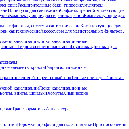
иленовые
Расширительные баки, гидроаккумуляторы
ванн
Плинтусы для сантехники
Сифоны, трапы
Комплектующие
уров
Комплектующие для сифонов, трапов
Комплектующие для
ьные фильтры, системы сантехнические
Комплектующие для
юки сантехнические
Аксессуары для магистральных фильтров,
ружной канализации
Люки канализационные
 составы
Гидроизоляционные смеси
Грунтовки
Добавки для
атериалы
рные элементы кровли
Гидроизоляционные
оры отопления, батареи
Теплый пол
Теплые плинтусы
Системы
ружной канализации
Люки канализационные
Болты, винты, шпильки
Хомуты
Химические
нцевые
Трансформаторы
Аппаратура
я плитки
Порожки, профили для пола и плитки
Приспособления