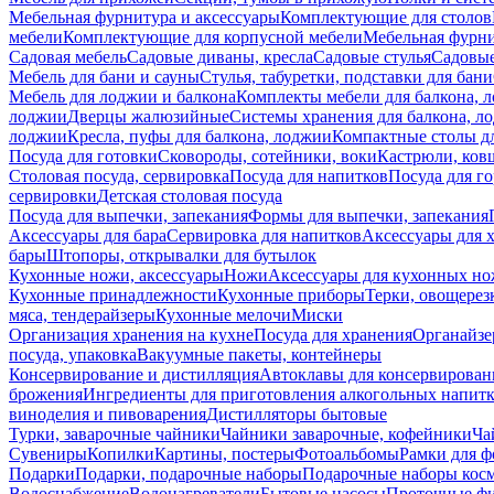
Мебельная фурнитура и аксессуары
Комплектующие для столов
мебели
Комплектующие для корпусной мебели
Мебельная фурн
Садовая мебель
Садовые диваны, кресла
Садовые стулья
Садовые
Мебель для бани и сауны
Стулья, табуретки, подставки для бани
Мебель для лоджии и балкона
Комплекты мебели для балкона, 
лоджии
Дверцы жалюзийные
Системы хранения для балкона, л
лоджии
Кресла, пуфы для балкона, лоджии
Компактные столы дл
Посуда для готовки
Сковороды, сотейники, воки
Кастрюли, ков
Столовая посуда, сервировка
Посуда для напитков
Посуда для г
сервировки
Детская столовая посуда
Посуда для выпечки, запекания
Формы для выпечки, запекания
Аксессуары для бара
Сервировка для напитков
Аксессуары для 
бары
Штопоры, открывалки для бутылок
Кухонные ножи, аксессуары
Ножи
Аксессуары для кухонных н
Кухонные принадлежности
Кухонные приборы
Терки, овощерез
мяса, тендерайзеры
Кухонные мелочи
Миски
Организация хранения на кухне
Посуда для хранения
Органайзе
посуда, упаковка
Вакуумные пакеты, контейнеры
Консервирование и дистилляция
Автоклавы для консервирован
брожения
Ингредиенты для приготовления алкогольных напит
виноделия и пивоварения
Дистилляторы бытовые
Турки, заварочные чайники
Чайники заварочные, кофейники
Ча
Сувениры
Копилки
Картины, постеры
Фотоальбомы
Рамки для ф
Подарки
Подарки, подарочные наборы
Подарочные наборы косм
Водоснабжение
Водонагреватели
Бытовые насосы
Проточные фи