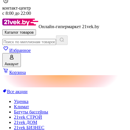
контакт-центр
с
8:00
до
22:00
Онлайн-гипермаркет 21vek.by
Каталог товаров
Избранное
Аккаунт
Корзина
Все акции
Уценка
Климат
Батуты бассейны
21vek СТРОЙ
21vek ДОМ
21vek БИЗНЕС