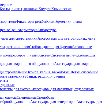
дверные
Болты, винты, шпильки
Хомуты
Химические
творители
Фиксаторы резьбы
Клеи
Герметики, пены
нцевые
Трансформаторы
Аппаратура
уары для светотехники
Аксессуары для светодиодных лент
езы, резчики швов
Стойки, дрели для бурения
Затирочные
ля компрессоров, пневмосистем
Системы пылеудаления для
ие для сварочного оборудования
Аксессуары для сварки,
щи строительные
Зубила, керны, выколотки
Щетки слесарные
чные стамески
Рубанки, рашпили ручные
енты
 ударные
енсеры для скотча
Аксессуары для малярных, отделочных
ная одежда
Спецодежда
Спецобувь
виброоборудования
Аксессуары для генераторов
Аксессуары для