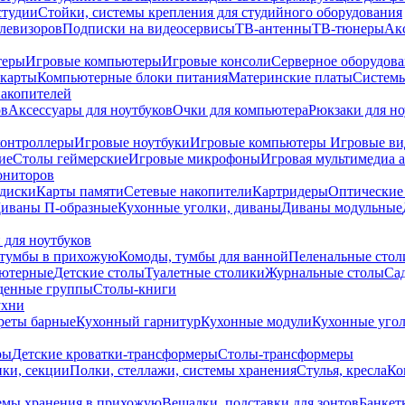
студии
Стойки, системы крепления для студийного оборудования
елевизоров
Подписки на видеосервисы
ТВ-антенны
ТВ-тюнеры
Ак
теры
Игровые компьютеры
Игровые консоли
Серверное оборудов
карты
Компьютерные блоки питания
Материнские платы
Системы
накопителей
ов
Аксессуары для ноутбуков
Очки для компьютера
Рюкзаки для но
контроллеры
Игровые ноутбуки
Игровые компьютеры
Игровые ви
ие
Столы геймерские
Игровые микрофоны
Игровая мультимедиа 
ониторов
диски
Карты памяти
Сетевые накопители
Картридеры
Оптические
иваны П-образные
Кухонные уголки, диваны
Диваны модульные
 для ноутбуков
тумбы в прихожую
Комоды, тумбы для ванной
Пеленальные стол
ьютерные
Детские столы
Туалетные столики
Журнальные столы
Са
денные группы
Столы-книги
ухни
уреты барные
Кухонный гарнитур
Кухонные модули
Кухонные угол
ры
Детские кроватки-трансформеры
Столы-трансформеры
ки, секции
Полки, стеллажи, системы хранения
Стулья, кресла
Ко
емы хранения в прихожую
Вешалки, подставки для зонтов
Банкет