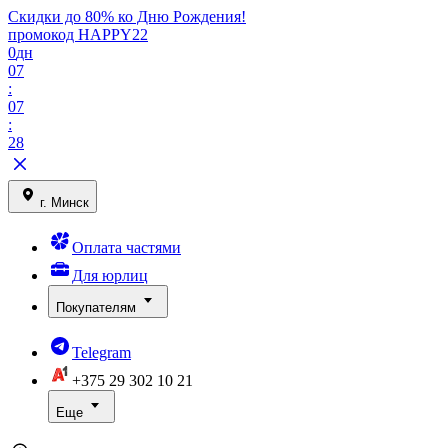
Скидки до 80% ко Дню Рождения!
промокод HAPPY22
0
дн
07
:
07
:
28
г. Минск
Оплата частями
Для юрлиц
Покупателям
Telegram
+375 29
302 10 21
Еще