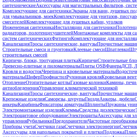
сантехнические
Аксессуары для магистральных фильтров, сист
Комплектующие для сантехники
Экраны для ванн, душевых по
для умывальников, моек
Комплектующие для унитазов, писсуар
смесителей
Комплектующие для душевых кабин, уголков
Инженерная сантехника
Инсталляции для сантехники
Полотенц
радиаторов, полотенцесушителей
Монтажные комплекты для с
систем сантехнических
Фитинги
Комплектующие для инсталля
Канализация
Тросы сантехнические, вантузы
Прочистные маши
Строительные смеси и грунтовки
Клеевые смеси
Шпатлевки
Шту
строительных смесей
Кирпичи, блоки, тротуарная плитка
Кирпичи
Строительные бло
Древесно-плитные и пиломатериалы
Плиты OSB
Фанера
ДСП, 
Кровля и водосток
Черепица и кровельные материалы
Водосточ
материалы
Шифер
Профнастил
Рулонная кровля
Кровельная вен
Отопление
Отопительные котлы
Газовые колонки
Камины, печи
антиобледенения
Управление климатической техникой
Канализация
Тросы сантехнические, вантузы
Прочистные маши
Крепежные изделия
Саморезы, шурупы
Гвозди
Анкеры, дюбели
анкеры
Карабины
Фиксаторы арматуры
Шплинты
Пружины унив
Электромонтажные изделия
Клеммы
Средства диэлектрические
Электрощитовое оборудование
Электрощиты
Аксессуары для э
управления
Рубильники
Предохранители
Частотные преобразов
Приборы учета
Счетчики газа
Счетчики электроэнергии
Счетчи
Аксессуары для напольных покрытий и плитки
Подложка
Плинт