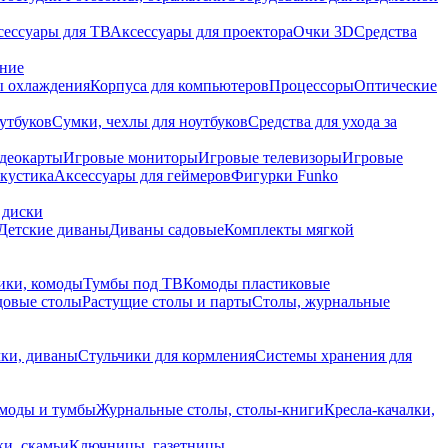
сессуары для ТВ
Аксессуары для проектора
Очки 3D
Средства
ание
 охлаждения
Корпуса для компьютеров
Процессоры
Оптические
утбуков
Сумки, чехлы для ноутбуков
Средства для ухода за
деокарты
Игровые мониторы
Игровые телевизоры
Игровые
акустика
Аксессуары для геймеров
Фигурки Funko
 диски
Детские диваны
Диваны садовые
Комплекты мягкой
ики, комоды
Тумбы под ТВ
Комоды пластиковые
довые столы
Растущие столы и парты
Столы, журнальные
ки, диваны
Стульчики для кормления
Системы хранения для
моды и тумбы
Журнальные столы, столы-книги
Кресла-качалки,
ки, скамьи
Ключницы, газетницы