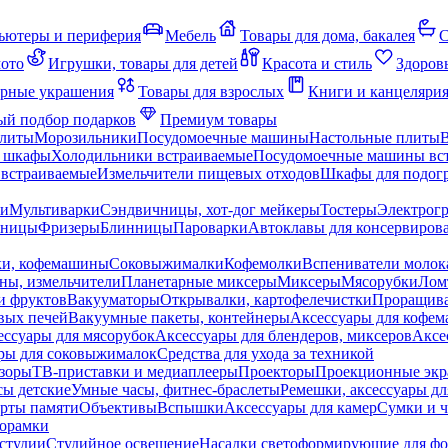
ьютеры и периферия
Мебель
Товары для дома, бакалея
С
мото
Игрушки, товары для детей
Красота и стиль
Здоров
рные украшения
Товары для взрослых
Книги и канцеляри
й подбор подарков
Премиум товары
плиты
Морозильники
Посудомоечные машины
Настольные плиты
 шкафы
Холодильники встраиваемые
Посудомоечные машины вс
встраиваемые
Измельчители пищевых отходов
Шкафы для подогр
чи
Мультиварки
Сэндвичницы, хот-дог мейкеры
Тостеры
Электрог
еницы
Фризеры
Блинницы
Пароварки
Автоклавы для консервиров
ки, кофемашины
Соковыжималки
Кофемолки
Вспениватели молок
ны, измельчители
Планетарные миксеры
Миксеры
Мясорубки
Лом
и фруктов
Вакууматоры
Открывалки, картофелечистки
Проращива
вых печей
Вакуумные пакеты, контейнеры
Аксессуары для кофе
ессуары для мясорубок
Аксессуары для блендеров, миксеров
Аксе
ры для соковыжималок
Средства для ухода за техникой
зоры
ТВ-приставки и медиаплееры
Проекторы
Проекционные эк
сы детские
Умные часы, фитнес-браслеты
Ремешки, аксессуары дл
рты памяти
Объективы
Вспышки
Аксессуары для камер
Сумки и ч
орамки
студии
Студийное освещение
Насадки светоформирующие для фо