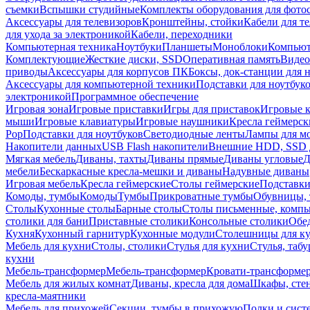
съемки
Вспышки студийные
Комплекты оборудования для фото
Аксессуары для телевизоров
Кронштейны, стойки
Кабели для т
для ухода за электроникой
Кабели, переходники
Компьютерная техника
Ноутбуки
Планшеты
Моноблоки
Компью
Комплектующие
Жесткие диски, SSD
Оперативная память
Видео
приводы
Аксессуары для корпусов ПК
Боксы, док-станции для 
Аксессуары для компьютерной техники
Подставки для ноутбук
электроникой
Программное обеспечение
Игровая зона
Игровые приставки
Игры для приставок
Игровые 
мыши
Игровые клавиатуры
Игровые наушники
Кресла геймерск
Pop
Подставки для ноутбуков
Светодиодные ленты
Лампы для м
Накопители данных
USB Flash накопители
Внешние HDD, SSD 
Мягкая мебель
Диваны, тахты
Диваны прямые
Диваны угловые
Д
мебели
Бескаркасные кресла-мешки и диваны
Надувные диваны
Игровая мебель
Кресла геймерские
Столы геймерские
Подставки
Комоды, тумбы
Комоды
Тумбы
Прикроватные тумбы
Обувницы, 
Столы
Кухонные столы
Барные столы
Столы письменные, комп
столики для бани
Приставные столики
Консольные столики
Обе
Кухня
Кухонный гарнитур
Кухонные модули
Столешницы для к
Мебель для кухни
Столы, столики
Стулья для кухни
Стулья, таб
кухни
Мебель-трансформер
Мебель-трансформер
Кровати-трансформе
Мебель для жилых комнат
Диваны, кресла для дома
Шкафы, стен
кресла-маятники
Мебель для прихожей
Секции, тумбы в прихожую
Полки и сист