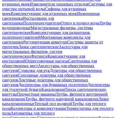
кухонных моек
Измельчители пищевых отходов
Системы для
очистки питьевой воды
Сифоны для кухонных
моек
Комплектующие для кухонных моек
Инженерная
сантехника
Инсталляции для
сантехники
Полотенцесушители
Отвод и подвод воды
Трубы
водопроводные
Магистральные фильтры, системы
сантехнические
Комплектующие для радиаторов,
полотенцесушителей
Монтажные комплекты для
сантехники
Регулирующая арматура
Системы защиты от
протечек
Люки сантехнические
Аксессуары для
магистральных фильтров, систем
сантехнических
Фитинги
Комплектующие для
инсталляций
Опрессовочные насосы
Сантехника для
общественных мест
Аксессуары для общественных
санузлов
Сушилки для рук
Дозаторы для общественных
санузлов
Сенсорные дозаторы для общественных
санузлов
Локтевые дозаторы для общественных
санузлов
Диспенсеры для бумажных полотенец
Диспенсеры
для туалетной бумаги
Канализация
Тросы сантехнические,
вантузы
Прочистные машины
Трубы, фитинги внутренней
канализации
Трубы, фитинги наружной канализации
Люки
канализационные
Теплый пол водяной
Трубы для теплого
пола
Коллекторы и комплектующие
Термостатика для теплого
пола
Автоматика для теплого
пола
Строительство
Строительные смеси и грунтовки
Клеевые