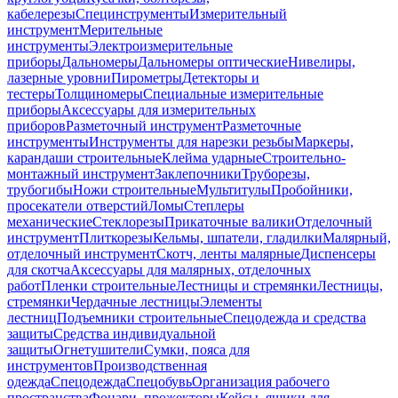
кабелерезы
Специнструменты
Измерительный
инструмент
Мерительные
инструменты
Электроизмерительные
приборы
Дальномеры
Дальномеры оптические
Нивелиры,
лазерные уровни
Пирометры
Детекторы и
тестеры
Толщиномеры
Специальные измерительные
приборы
Аксессуары для измерительных
приборов
Разметочный инструмент
Разметочные
инструменты
Инструменты для нарезки резьбы
Маркеры,
карандаши строительные
Клейма ударные
Строительно-
монтажный инструмент
Заклепочники
Труборезы,
трубогибы
Ножи строительные
Мультитулы
Пробойники,
просекатели отверстий
Ломы
Степлеры
механические
Стеклорезы
Прикаточные валики
Отделочный
инструмент
Плиткорезы
Кельмы, шпатели, гладилки
Малярный,
отделочный инструмент
Скотч, ленты малярные
Диспенсеры
для скотча
Аксессуары для малярных, отделочных
работ
Пленки строительные
Лестницы и стремянки
Лестницы,
стремянки
Чердачные лестницы
Элементы
лестниц
Подъемники строительные
Спецодежда и средства
защиты
Средства индивидуальной
защиты
Огнетушители
Сумки, пояса для
инструментов
Производственная
одежда
Спецодежда
Спецобувь
Организация рабочего
пространства
Фонари, прожекторы
Кейсы, ящики для