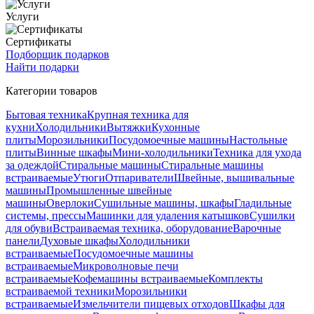
Услуги
Сертификаты
Подборщик подарков
Найти подарки
Категории товаров
Бытовая техника
Крупная техника для
кухни
Холодильники
Вытяжки
Кухонные
плиты
Морозильники
Посудомоечные машины
Настольные
плиты
Винные шкафы
Мини-холодильники
Техника для ухода
за одеждой
Стиральные машины
Стиральные машины
встраиваемые
Утюги
Отпариватели
Швейные, вышивальные
машины
Промышленные швейные
машины
Оверлоки
Сушильные машины, шкафы
Гладильные
системы, прессы
Машинки для удаления катышков
Сушилки
для обуви
Встраиваемая техника, оборудование
Варочные
панели
Духовые шкафы
Холодильники
встраиваемые
Посудомоечные машины
встраиваемые
Микроволновые печи
встраиваемые
Кофемашины встраиваемые
Комплекты
встраиваемой техники
Морозильники
встраиваемые
Измельчители пищевых отходов
Шкафы для