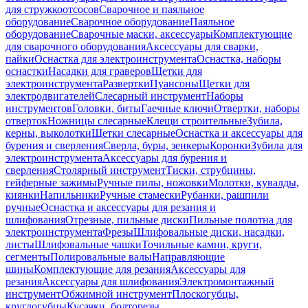
для стружкоотсосов
Сварочное и паяльное
оборудование
Сварочное оборудование
Паяльное
оборудование
Сварочные маски, аксессуары
Комплектующие
для сварочного оборудования
Аксессуары для сварки,
пайки
Оснастка для электроинструмента
Оснастка, наборы
оснастки
Насадки для граверов
Щетки для
электроинструмента
Развертки
Пуансоны
Щетки для
электродвигателей
Слесарный инструмент
Наборы
инструментов
Головки, биты
Гаечные ключи
Отвертки, наборы
отверток
Ножницы слесарные
Клещи строительные
Зубила,
керны, выколотки
Щетки слесарные
Оснастка и аксессуары для
бурения и сверления
Сверла, буры, зенкеры
Коронки
Зубила для
электроинструмента
Аксессуары для бурения и
сверления
Столярный инструмент
Тиски, струбцины,
гейферные зажимы
Ручные пилы, ножовки
Молотки, кувалды,
киянки
Напильники
Ручные стамески
Рубанки, рашпили
ручные
Оснастка и аксессуары для резания и
шлифования
Отрезные, пильные диски
Пильные полотна для
электроинструмента
Фрезы
Шлифовальные диски, насадки,
листы
Шлифовальные чашки
Точильные камни, круги,
сегменты
Полировальные валы
Направляющие
шины
Комплектующие для резания
Аксессуары для
резания
Аксессуары для шлифования
Электромонтажный
инструмент
Обжимной инструмент
Плоскогубцы,
круглогубцы
Кусачки, болторезы,