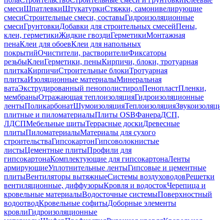
смеси
Шпатлевки
Штукатурки
Стяжки, самонивелирующие
смеси
Строительные смеси, составы
Гидроизоляционные
смеси
Грунтовки
Добавки для строительных смесей
Пены,
клеи, герметики
Жидкие гвозди
Герметики
Монтажная
пена
Клеи для обоев
Клеи для напольных
покрытий
Очистители, растворители
Фиксаторы
резьбы
Клеи
Герметики, пены
Кирпичи, блоки, тротуарная
плитка
Кирпичи
Строительные блоки
Тротуарная
плитка
Изоляционные материалы
Минеральная
вата
Экструдированный пенополистирол
Пенопласт
Пленки,
мембраны
Отражающая теплоизоляция
Гидроизоляционные
ленты
Поликарбонат
Шумоизоляция
Теплоизоляция
Звукоизоляц
плитные и пиломатериалы
Плиты OSB
Фанера
ДСП,
ЛДСП
Мебельные щиты
Террасные доски
Древесные
плиты
Пиломатериалы
Материалы для сухого
строительства
Гипсокартон
Гипсоволокнистые
листы
Цементные плиты
Профили для
гипсокартона
Комплектующие для гипсокартона
Ленты
армирующие
Уплотнительные ленты
Гипсовые и цементные
плиты
Вентиляторы вытяжные
Системы воздуховодов
Решетки
вентиляционные, диффузоры
Кровля и водосток
Черепица и
кровельные материалы
Водосточные системы
Поверхностный
водоотвод
Кровельные софиты
Доборные элементы
кровли
Гидроизоляционные