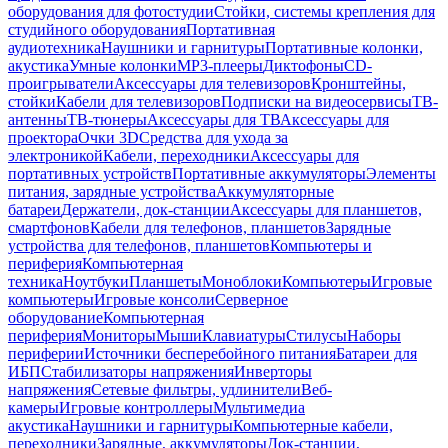
оборудования для фотостудии
Стойки, системы крепления для
студийного оборудования
Портативная
аудиотехника
Наушники и гарнитуры
Портативные колонки,
акустика
Умные колонки
MP3-плееры
Диктофоны
CD-
проигрыватели
Аксессуары для телевизоров
Кронштейны,
стойки
Кабели для телевизоров
Подписки на видеосервисы
ТВ-
антенны
ТВ-тюнеры
Аксессуары для ТВ
Аксессуары для
проектора
Очки 3D
Средства для ухода за
электроникой
Кабели, переходники
Аксессуары для
портативных устройств
Портативные аккумуляторы
Элементы
питания, зарядные устройства
Аккумуляторные
батареи
Держатели, док-станции
Аксессуары для планшетов,
смартфонов
Кабели для телефонов, планшетов
Зарядные
устройства для телефонов, планшетов
Компьютеры и
периферия
Компьютерная
техника
Ноутбуки
Планшеты
Моноблоки
Компьютеры
Игровые
компьютеры
Игровые консоли
Серверное
оборудование
Компьютерная
периферия
Мониторы
Мыши
Клавиатуры
Стилусы
Наборы
периферии
Источники бесперебойного питания
Батареи для
ИБП
Стабилизаторы напряжения
Инверторы
напряжения
Сетевые фильтры, удлинители
Веб-
камеры
Игровые контроллеры
Мультимедиа
акустика
Наушники и гарнитуры
Компьютерные кабели,
переходники
Зарядные, аккумуляторы
Док-станции,