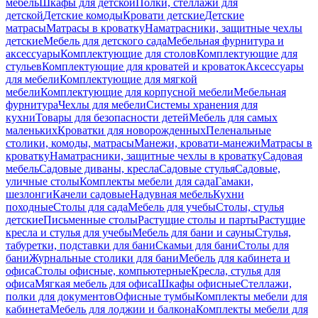
мебель
Шкафы для детской
Полки, стеллажи для
детской
Детские комоды
Кровати детские
Детские
матрасы
Матрасы в кроватку
Наматрасники, защитные чехлы
детские
Мебель для детского сада
Мебельная фурнитура и
аксессуары
Комплектующие для столов
Комплектующие для
стульев
Комплектующие для кроватей и кроваток
Аксессуары
для мебели
Комплектующие для мягкой
мебели
Комплектующие для корпусной мебели
Мебельная
фурнитура
Чехлы для мебели
Системы хранения для
кухни
Товары для безопасности детей
Мебель для самых
маленьких
Кроватки для новорожденных
Пеленальные
столики, комоды, матрасы
Манежи, кровати-манежи
Матрасы в
кроватку
Наматрасники, защитные чехлы в кроватку
Садовая
мебель
Садовые диваны, кресла
Садовые стулья
Садовые,
уличные столы
Комплекты мебели для сада
Гамаки,
шезлонги
Качели садовые
Надувная мебель
Кухни
походные
Столы для сада
Мебель для учебы
Столы, стулья
детские
Письменные столы
Растущие столы и парты
Растущие
кресла и стулья для учебы
Мебель для бани и сауны
Стулья,
табуретки, подставки для бани
Скамьи для бани
Столы для
бани
Журнальные столики для бани
Мебель для кабинета и
офиса
Столы офисные, компьютерные
Кресла, стулья для
офиса
Мягкая мебель для офиса
Шкафы офисные
Стеллажи,
полки для документов
Офисные тумбы
Комплекты мебели для
кабинета
Мебель для лоджии и балкона
Комплекты мебели для