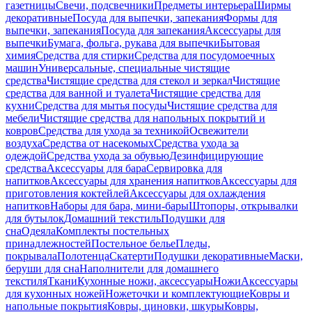
газетницы
Свечи, подсвечники
Предметы интерьера
Ширмы
декоративные
Посуда для выпечки, запекания
Формы для
выпечки, запекания
Посуда для запекания
Аксессуары для
выпечки
Бумага, фольга, рукава для выпечки
Бытовая
химия
Средства для стирки
Средства для посудомоечных
машин
Универсальные, специальные чистящие
средства
Чистящие средства для стекол и зеркал
Чистящие
средства для ванной и туалета
Чистящие средства для
кухни
Средства для мытья посуды
Чистящие средства для
мебели
Чистящие средства для напольных покрытий и
ковров
Средства для ухода за техникой
Освежители
воздуха
Средства от насекомых
Средства ухода за
одеждой
Средства ухода за обувью
Дезинфицирующие
средства
Аксессуары для бара
Сервировка для
напитков
Аксессуары для хранения напитков
Аксессуары для
приготовления коктейлей
Аксессуары для охлаждения
напитков
Наборы для бара, мини-бары
Штопоры, открывалки
для бутылок
Домашний текстиль
Подушки для
сна
Одеяла
Комплекты постельных
принадлежностей
Постельное белье
Пледы,
покрывала
Полотенца
Скатерти
Подушки декоративные
Маски,
беруши для сна
Наполнители для домашнего
текстиля
Ткани
Кухонные ножи, аксессуары
Ножи
Аксессуары
для кухонных ножей
Ножеточки и комплектующие
Ковры и
напольные покрытия
Ковры, циновки, шкуры
Ковры,