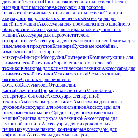
домашней техники
Принадлежности для пылесосов
Щетки,
насадки для пылесосов
Аксессуары для роботов-
пылесосов
Расходные материалы для пылесосов
Станции,
аккумуляторы для роботов-пылесосов
Аксессуары для
швейных машин
Аксессуары для промышленного швейного
оборудования
Аксессуары для стиральных и сушильных
машин
Аксессуары для пароочистителей,
отпаривателей
Аксессуары для стеклоочистителей
Техника для
измельчения продуктов
Блендеры
Кухонные комбайны,
измельчители
Планетарные
миксеры
Миксеры
Мясорубки
Ломтерезки
Комплектующие для
климатической техники
Управление климатической
техникой
Фильтры для климатической техники
Аксессуары для
климатической техники
Мелкая техника
Весы кухонные,
бытовые
Сушилки для овощей и
фруктов
Вакууматоры
Открывалки,
картофелечистки
Проращиватели семян
Маслобойки,
сепараторы бытовые
Аксессуары для крупной
техники
Аксессуары для вытяжек
Аксессуары для плит и
духовок
Аксессуары для холодильников
Аксессуары для
посудомоечных машин
Средства для посудомоечных
машин
Средства для ухода за техникой
Аксессуары для
кухонной техники
Аксессуары для микроволновых
печей
Вакуумные пакеты, контейнеры
Аксессуары для
кофемашин
Аксессуары для мультиварок,