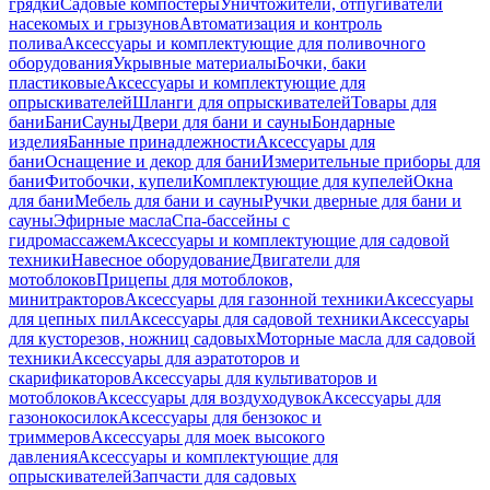
грядки
Садовые компостеры
Уничтожители, отпугиватели
насекомых и грызунов
Автоматизация и контроль
полива
Аксессуары и комплектующие для поливочного
оборудования
Укрывные материалы
Бочки, баки
пластиковые
Аксессуары и комплектующие для
опрыскивателей
Шланги для опрыскивателей
Товары для
бани
Бани
Сауны
Двери для бани и сауны
Бондарные
изделия
Банные принадлежности
Аксессуары для
бани
Оснащение и декор для бани
Измерительные приборы для
бани
Фитобочки, купели
Комплектующие для купелей
Окна
для бани
Мебель для бани и сауны
Ручки дверные для бани и
сауны
Эфирные масла
Спа-бассейны с
гидромассажем
Аксессуары и комплектующие для садовой
техники
Навесное оборудование
Двигатели для
мотоблоков
Прицепы для мотоблоков,
минитракторов
Аксессуары для газонной техники
Аксессуары
для цепных пил
Аксессуары для садовой техники
Аксессуары
для кусторезов, ножниц садовых
Моторные масла для садовой
техники
Аксессуары для аэратоторов и
скарификаторов
Аксессуары для культиваторов и
мотоблоков
Аксессуары для воздуходувок
Аксессуары для
газонокосилок
Аксессуары для бензокос и
триммеров
Аксессуары для моек высокого
давления
Аксессуары и комплектующие для
опрыскивателей
Запчасти для садовых