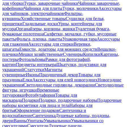
для уборки
Турки, заварочные чайники
Чайники заварочные,
кофейники
Чайники для плиты
Турки, молочники
Аксессуары
для чайников, электрочайников
Фильтры-
кувшины
Хозяйственные товары
Сушилки для белья,
прищепки
Гладильные доски
Урны, контейнеры для
мусора
Органайзеры, корзины, ящики
Туалетная бумага,
бумажные полотенца
Салфетки, мочалки, губки, мусорные
пакеты
Фольга, пленка, пакеты
Упаковочная тара
Аксессуары
для глажения
Аксессуары для стирки
Веревки,
шпагаты
Емкости, дозаторы для моющих средств
Вешалки-
плечики
Мешки хозяйственные
Сувениры
Копилки
Картины,
постеры
Фотоальбомы
Рамки для фотографий,
картин
Предметы интерьера
Шкатулки, подставки для
украшений
Статуэтки
Магниты
сувенирные
Иконы
Праздничный декор
Товары для
праздника
Елки
Аксессуары для елей новогодних
Новогодние
украшения
Светодиодные гирлянды, декорации
Светодиодные
фигуры, игрушки
Временные
татуировки
Фотобутафория
Товары для
маскарада
Подарки
Подарки, подарочные наборы
Подарочные
наборы косметики для лица и тела
Наборы для
бритья
Оформление подарков
Сантехника и
водоснабжение
Сантехника
Душевые кабины, поддоны,
двери
Ванны
Унитазы
Умывальники
Умывальники со
смесителями
Смесители
Душевые панели,