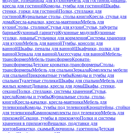
модули
Столешницы для кухни
Мебель для гостиной
Диваны,
кресла для гостиной
Комоды, тумбы для гостиной
Шкафы,
стенки, горки для гостиной
Полки, стеллажи для
гостиной
Журнальные столы, столы-книги
Кресла, стулья для
дома
Кресла-качалки, кресла-маятники
Мебель для
кухни
Столы, столики
Стулья для кухни
Стулья, табуреты
барные
Кухонный гарнитур
Кухонные модули
Кухонные
уголки, диваны
Стульчики для кормления
Системы хранения
для кухни
Мебель для ванной
Тумбы, консоли для
ванной
Шкафы, пеналы для ванной
Шкафчики, полки для
ванной
Зеркала для ванной
Аксессуары для ванной
Мебель-
трансформер
Мебель-трансформер
Кровати-
трансформеры
Детские кроватки-трансформеры
Столы-
трансформеры
Мебель для спальни
Зеркала
Комплекты мебели
для спальни
Прикроватные тумбы
Комоды и тумбы для
спальни
Туалетные столики
Шкафы для спальни
Мебель для
жилых комнат
Диваны, кресла для дома
Шкафы, стенки,
секции
Полки, стеллажи, системы хранения
Стулья,
кресла
Комоды и тумбы
Журнальные столы, столы-
книги
Кресла-качалки, кресла-маятники
Мебель для
телевизора
Комоды, тумбы под телевизор
Кронштейны, стойки
для телевизора
Каминокомплекты под телевизор
Мебель для
прихожей
Секции, тумбы в прихожую
Полки и системы
хранения в прихожую
Вешалки, подставки для
зонтов
Банкетки, скамьи
Ключницы, газетницы
Детская