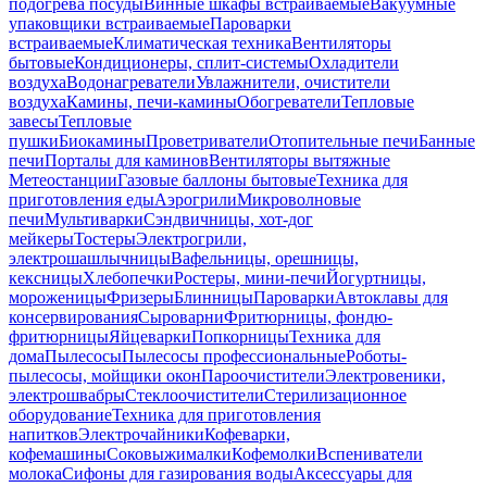
подогрева посуды
Винные шкафы встраиваемые
Вакуумные
упаковщики встраиваемые
Пароварки
встраиваемые
Климатическая техника
Вентиляторы
бытовые
Кондиционеры, сплит-системы
Охладители
воздуха
Водонагреватели
Увлажнители, очистители
воздуха
Камины, печи-камины
Обогреватели
Тепловые
завесы
Тепловые
пушки
Биокамины
Проветриватели
Отопительные печи
Банные
печи
Порталы для каминов
Вентиляторы вытяжные
Метеостанции
Газовые баллоны бытовые
Техника для
приготовления еды
Аэрогрили
Микроволновые
печи
Мультиварки
Сэндвичницы, хот-дог
мейкеры
Тостеры
Электрогрили,
электрошашлычницы
Вафельницы, орешницы,
кексницы
Хлебопечки
Ростеры, мини-печи
Йогуртницы,
мороженицы
Фризеры
Блинницы
Пароварки
Автоклавы для
консервирования
Сыроварни
Фритюрницы, фондю-
фритюрницы
Яйцеварки
Попкорницы
Техника для
дома
Пылесосы
Пылесосы профессиональные
Роботы-
пылесосы, мойщики окон
Пароочистители
Электровеники,
электрошвабры
Стеклоочистители
Стерилизационное
оборудование
Техника для приготовления
напитков
Электрочайники
Кофеварки,
кофемашины
Соковыжималки
Кофемолки
Вспениватели
молока
Сифоны для газирования воды
Аксессуары для