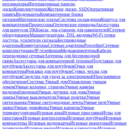
репликаторы
Интерактивные панели,
доски
Комплектующие
Жесткие диски, SSD
Оперативная
память
Видеокарты
Компьютерные блоки
питания
Материнские платы
Системы охлаждения
Корпуса для
компьютеров
Процессоры
Оптические приводы
Аксессуары
для корпусов ПК
Боксы, док-станции для накопителей
Сетевое
оборудование
Маршрутизаторы, DSL-модемы
Wi-Fi точки
доступа, усилители сигнала
Беспроводные
адаптеры
Коммутаторы
Сетевые адаптеры
Powerline
Сетевые
комплектующие
IP-телефония
Медиаконвертеры
Кабели,
переходники сетевые
Антенны для беспроводной
связи
Аксессуары для компьютерной техники
Подставки для
ноутбуков
Аксессуары для ноутбуков
Очки для
компьютера
Рюкзаки для ноутбуков
Сумки, чехлы для
ноутбуков
Средства для ухода за электроникой
Программное
обеспечение
Система Умный дом
Управление умным
домом
Умные колонки, станции
Умные камеры
видеонаблюдения
Умные датчики для дома
Умные
лампы
Умные выключатели
Умные розетки
Умные
светильники
Умные светодиодные ленты
Умные реле
Умные
замки
Умные домофоны
Умные карнизы
Умные
терморегуляторы
Игровая зона
Игровые приставки
Игры для
приставок
Игровые контроллеры
Игровые ноутбуки
Игровые
компьютеры
Игровые видеокарты
Игровые мониторы
Игровые
телевизоры
Игровые мыши
Игровые клавиатуры
Игровые