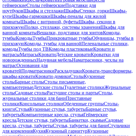
геймерские
Столы геймерские
Подставки для
ноутбуков
Шкафы и стеллажи
Шкафы
Стенки, горки
Шкафы-
купе
Шкафы-гармошки
Шкафы-пеналы для жилой
комнаты
Шкафы с витриной, буфеты
Шкафы, секции в
прихожую
Полки, стеллажи, системы хранения
Шкафы для
ванной комнаты
Вешалки, подставки для зонтов
Комоды,
тумбы
Комоды
Тумбы
Прикроватные тумбы
Обувницы, тумбы в
прихожую
Комоды, тумбы для ванной
Пеленальные столики,
комоды
Тумбы под ТВ
Комоды пластиковые
Кровати и
матрасы
Матрасы
Кровати
Детские кровати
Кроватки для
новорожденных
Надувная мебель
Наматрасники, чехлы на
матрас
Основания для
кроватей
Подматрасники
Раскладушки
Кровати-трансформеры,
шкафы-кровати
Кровати-домики
Столы
Кухонные
столы
Барные столы
Столы письменные,
компьютерные
Детские столы
Туалетные столики
Журнальные
столы
Садовые столы
Растущие столы и парты
Столы,
журнальные столики для бани
Приставные
столики
Консольные столики
Обеденные группы
Столы-
книги
Стулья
Кухонные стулья, табуреты
Барные стулья,
табуреты
Компьютерные кресла, стулья
Геймерские
кресла
Детские стулья, табуреты
Банкетки, скамьи
Садовые
кресла, стулья, табуреты
Стулья, табуреты для бани
Стульчики
для кормления
Кухня
Кухонный гарнитур
Кухонные