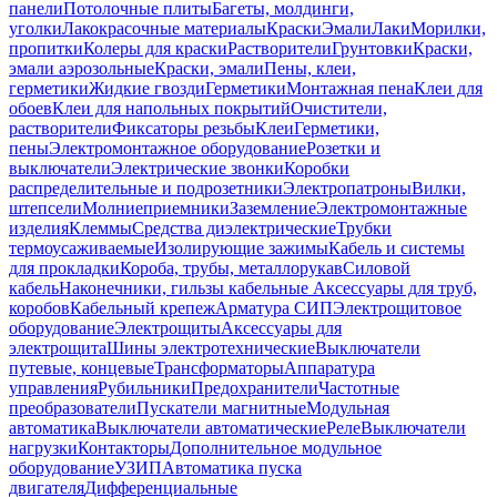
панели
Потолочные плиты
Багеты, молдинги,
уголки
Лакокрасочные материалы
Краски
Эмали
Лаки
Морилки,
пропитки
Колеры для краски
Растворители
Грунтовки
Краски,
эмали аэрозольные
Краски, эмали
Пены, клеи,
герметики
Жидкие гвозди
Герметики
Монтажная пена
Клеи для
обоев
Клеи для напольных покрытий
Очистители,
растворители
Фиксаторы резьбы
Клеи
Герметики,
пены
Электромонтажное оборудование
Розетки и
выключатели
Электрические звонки
Коробки
распределительные и подрозетники
Электропатроны
Вилки,
штепсели
Молниеприемники
Заземление
Электромонтажные
изделия
Клеммы
Средства диэлектрические
Трубки
термоусаживаемые
Изолирующие зажимы
Кабель и системы
для прокладки
Короба, трубы, металлорукав
Силовой
кабель
Наконечники, гильзы кабельные
Аксессуары для труб,
коробов
Кабельный крепеж
Арматура СИП
Электрощитовое
оборудование
Электрощиты
Аксессуары для
электрощита
Шины электротехнические
Выключатели
путевые, концевые
Трансформаторы
Аппаратура
управления
Рубильники
Предохранители
Частотные
преобразователи
Пускатели магнитные
Модульная
автоматика
Выключатели автоматические
Реле
Выключатели
нагрузки
Контакторы
Дополнительное модульное
оборудование
УЗИП
Автоматика пуска
двигателя
Дифференциальные