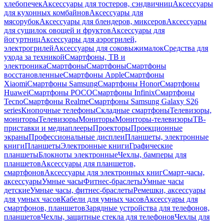
хлебопечек
Аксессуары для тостеров, сэндвичниц
Аксессуары
для кухонных комбайнов
Аксессуары для
мясорубок
Аксессуары для блендеров, миксеров
Аксессуары
для сушилок овощей и фруктов
Аксессуары для
йогуртниц
Аксессуары для аэрогрилей,
электрогрилей
Аксессуары для соковыжималок
Средства для
ухода за техникой
Смартфоны, ТВ и
электроника
Смартфоны
Смартфоны
Смартфоны
восстановленные
Смартфоны Apple
Смартфоны
Xiaomi
Смартфоны Samsung
Смартфоны Honor
Смартфоны
Huawei
Смартфоны POCO
Смартфоны Infinix
Смартфоны
Tecno
Смартфоны Realme
Смартфоны Samsung Galaxy S26
series
Кнопочные телефоны
Складные смартфоны
Телевизоры,
мониторы
Телевизоры
Мониторы
Мониторы-телевизоры
ТВ-
приставки и медиаплееры
Проекторы
Проекционные
экраны
Профессиональные дисплеи
Планшеты, электронные
книги
Планшеты
Электронные книги
Графические
планшеты
Блокноты электронные
Чехлы, бамперы для
планшетов
Аксессуары для планшетов,
смартфонов
Аксессуары для электронных книг
Смарт-часы,
аксессуары
Умные часы
Фитнес-браслеты
Умные часы
детские
Умные часы, фитнес-браслеты
Ремешки, аксессуары
для умных часов
Кабели для умных часов
Аксессуары для
смартфонов, планшетов
Зарядные устройства для телефонов,
планшетов
Чехлы, защитные стекла для телефонов
Чехлы для