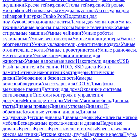
наушники
Кресла геймерские
Столы геймерские
Игровые
микрофоны
Игровая мультимедиа акустика
Аксессуары для
геймеров
Фигурки Funko Pop
Подставки для
ноутбуков
Светодиодные ленты
Лампы для мониторов
Умная
техника
Умные роботы-пылесосы
Умные телевизоры
Умные
стиральные машины
Умные чайники
Умные роботы
кулинарные
Умные вентиляторы
Умные кондиционеры
Умные
обогреватели
Умные увлажнители, очистители воздуха
Умные
отопительные котлы
Умные проветриватели
Умные радиочасы,
метеостанции
Умные кормушки и поилки для
животных
Умные напольные весы
Накопители данных
USB
Flash накопители
Внешние HDD, SSD диски
Карты
памяти
Сетевые накопители
Картридеры
Оптические
диски
Наблюдение и безопасность
Камеры
видеонаблюдения
Аксессуары для CCTV
Домофоны,
вызывные панели
Датчики для дома
Охранные системы,
сигнализации
Системы контроля и управления
доступом
Металлодетекторы
Мебель
Мягкая мебель
Диваны,
тахты
Диваны прямые
Диваны угловые
Диваны П-
образные
Кухонные уголки, диваны
Диваны
модульные
Детские диваны
Диваны садовые
Комплекты мягкой
мебели
Бескаркасные кресла-мешки и диваны
Надувные
диваны
Кресла
Кресла
Кресла-мешки и пуфы
Кресла-качалки,
кресла-маятники
Детские кресла, пуфы
Надувные кресла
Пуфы,
оттоманки
Кресла-кровати
Игровая мебель
Кресла