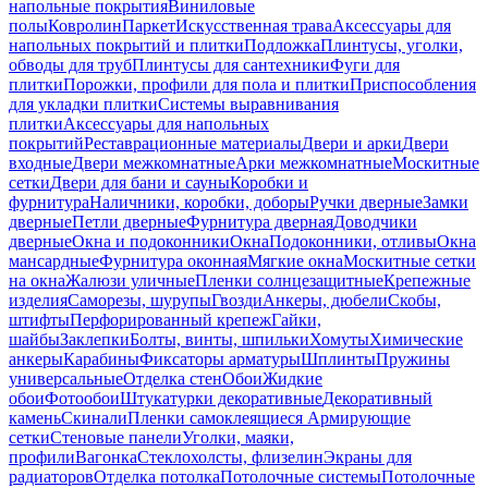
напольные покрытия
Виниловые
полы
Ковролин
Паркет
Искусственная трава
Аксессуары для
напольных покрытий и плитки
Подложка
Плинтусы, уголки,
обводы для труб
Плинтусы для сантехники
Фуги для
плитки
Порожки, профили для пола и плитки
Приспособления
для укладки плитки
Системы выравнивания
плитки
Аксессуары для напольных
покрытий
Реставрационные материалы
Двери и арки
Двери
входные
Двери межкомнатные
Арки межкомнатные
Москитные
сетки
Двери для бани и сауны
Коробки и
фурнитура
Наличники, коробки, доборы
Ручки дверные
Замки
дверные
Петли дверные
Фурнитура дверная
Доводчики
дверные
Окна и подоконники
Окна
Подоконники, отливы
Окна
мансардные
Фурнитура оконная
Мягкие окна
Москитные сетки
на окна
Жалюзи уличные
Пленки солнцезащитные
Крепежные
изделия
Саморезы, шурупы
Гвозди
Анкеры, дюбели
Скобы,
штифты
Перфорированный крепеж
Гайки,
шайбы
Заклепки
Болты, винты, шпильки
Хомуты
Химические
анкеры
Карабины
Фиксаторы арматуры
Шплинты
Пружины
универсальные
Отделка стен
Обои
Жидкие
обои
Фотообои
Штукатурки декоративные
Декоративный
камень
Скинали
Пленки самоклеящиеся
Армирующие
сетки
Стеновые панели
Уголки, маяки,
профили
Вагонка
Стеклохолсты, флизелин
Экраны для
радиаторов
Отделка потолка
Потолочные системы
Потолочные