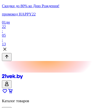
Скидки до 80% ко Дню Рождения!
промокод HAPPY22
01
дн
22
:
05
:
13
Каталог товаров