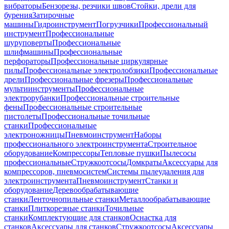
вибраторы
Бензорезы, резчики швов
Стойки, дрели для
бурения
Затирочные
машины
Гидроинструмент
Погрузчики
Профессиональный
инструмент
Профессиональные
шуруповерты
Профессиональные
шлифмашины
Профессиональные
перфораторы
Профессиональные циркулярные
пилы
Профессиональные электролобзики
Профессиональные
дрели
Профессиональные фрезеры
Профессиональные
мультиинструменты
Профессиональные
электрорубанки
Профессиональные строительные
фены
Профессиональные строительные
пистолеты
Профессиональные точильные
станки
Профессиональные
электроножницы
Пневмоинструмент
Наборы
профессионального электроинструмента
Строительное
оборудование
Компрессоры
Тепловые пушки
Пылесосы
профессиональные
Стружкоотсосы
Домкраты
Аксессуары для
компрессоров, пневмосистем
Системы пылеудаления для
электроинструмента
Пневмоинструмент
Станки и
оборудование
Деревообрабатывающие
станки
Ленточнопильные станки
Металлообрабатывающие
станки
Плиткорезные станки
Точильные
станки
Комплектующие для станков
Оснастка для
станков
Аксессуары для станков
Стружкоотсосы
Аксессуары