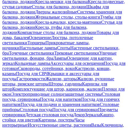
балкона, лоджии
Кресла-мешки для балкона
Кресла подвесные,
стулья садовые
Столы для балкона, лоджии
Шкафы для
балкона, лоджии
Дверцы жалюзийные
Системы хранения для
балкона, лоджии
Журнальные столы, столы-книги
Тумбы для
балкона, лоджии
Кресла-качалки, кресла-маятники
Стулья для
балкона, лоджии
Кресла, пуфы для балкона,
лоджии
Компактные столы для балкона, лоджии
Товары для
дома, бакалея
Освещение
Люстры, потолочные
светильники
Торшеры
Прикроватные лампы,
ночники
Настольные лампы
Споты
Настенные светильники,
бра
Точечные светильники
Трековые светильники
Уличные
светильники, фонари, бра
Лампы
Освещение для картин,
зеркал
Кольцевые лампы
Аксессуары для освещения
Посуда для
готовки
Сковороды, сотейники, воки
Кастрюли, ковши,
казаны
Посуда для СВЧ
Крышки и аксессуары для
посуды
Гастроемкости
Жалюзи, шторы
Жалюзи, рулонные
шторы, римские шторы
Шторы, гардины
Карнизы для
штор
Комплектующие для штор, карнизов, жалюзи
Пленки для
окон
Электроприводные солнцезащитные системы
Столовая
посуда, сервировка
Посуда для напитков
Посуда для горячих
напитков
Посуда для подачи и хранения напитков
Столовые
приборы
Столовая посуда
Посуда для сервировки
Предметы
сервировки
Детская столовая посуда
Декор
Зеркала
Кашпо,
стойки для цветов
Картины, постеры
Часы
интерьерные
Искусственные цветы, растения
Вазы
Ключницы,