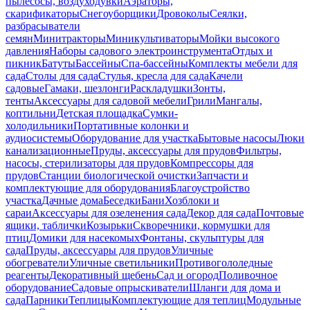
пылесосы, воздуходувки
Аэраторы,
скарификаторы
Снегоуборщики
Дровоколы
Сеялки,
разбрасыватели
семян
Минитракторы
Миникультиваторы
Мойки высокого
давления
Наборы садового электроинструмента
Отдых и
пикник
Батуты
Бассейны
Спа-бассейны
Комплекты мебели для
сада
Столы для сада
Стулья, кресла для сада
Качели
садовые
Гамаки, шезлонги
Раскладушки
Зонты,
тенты
Аксессуары для садовой мебели
Грили
Мангалы,
коптильни
Детская площадка
Сумки-
холодильники
Портативные колонки и
аудиосистемы
Оборудование для участка
Бытовые насосы
Люки
канализационные
Пруды, аксессуары для прудов
Фильтры,
насосы, стерилизаторы для прудов
Компрессоры для
прудов
Станции биологической очистки
Запчасти и
комплектующие для оборудования
Благоустройство
участка
Дачные дома
Беседки
Бани
Хозблоки и
сараи
Аксессуары для озеленения сада
Декор для сада
Почтовые
ящики, таблички
Козырьки
Скворечники, кормушки для
птиц
Домики для насекомых
Фонтаны, скульптуры для
сада
Пруды, аксессуары для прудов
Уличные
обогреватели
Уличные светильники
Противогололедные
реагенты
Декоративный щебень
Сад и огород
Поливочное
оборудование
Садовые опрыскиватели
Шланги для дома и
сада
Парники
Теплицы
Комплектующие для теплиц
Модульные