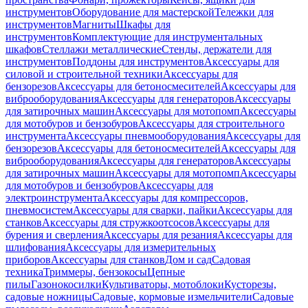
инструментов
Оборудование для мастерской
Тележки для
инструментов
Магниты
Шкафы для
инструментов
Комплектующие для инструментальных
шкафов
Стеллажи металлические
Стенды, держатели для
инструментов
Поддоны для инструментов
Аксессуары для
силовой и строительной техники
Аксессуары для
бензорезов
Аксессуары для бетоносмесителей
Аксессуары для
виброоборудования
Аксессуары для генераторов
Аксессуары
для затирочных машин
Аксессуары для мотопомп
Аксессуары
для мотобуров и бензобуров
Аксессуары для строительного
инструмента
Аксессуары пневмооборудования
Аксессуары для
бензорезов
Аксессуары для бетоносмесителей
Аксессуары для
виброоборудования
Аксессуары для генераторов
Аксессуары
для затирочных машин
Аксессуары для мотопомп
Аксессуары
для мотобуров и бензобуров
Аксессуары для
электроинструмента
Аксессуары для компрессоров,
пневмосистем
Аксессуары для сварки, пайки
Аксессуары для
станков
Аксессуары для стружкоотсосов
Аксессуары для
бурения и сверления
Аксессуары для резания
Аксессуары для
шлифования
Аксессуары для измерительных
приборов
Аксессуары для станков
Дом и сад
Садовая
техника
Триммеры, бензокосы
Цепные
пилы
Газонокосилки
Культиваторы, мотоблоки
Кусторезы,
садовые ножницы
Садовые, кормовые измельчители
Садовые