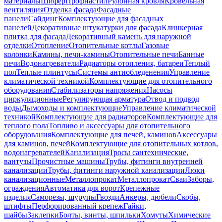
материалы
Шифер
Профнастил
Рулонная кровля
Кровельная
вентиляция
Отделка фасада
Фасадные
панели
Сайдинг
Комплектующие для фасадных
панелей
Декоративные штукатурки для фасада
Клинкерная
плитка для фасада
Декоративный камень для наружной
отделки
Отопление
Отопительные котлы
Газовые
колонки
Камины, печи-камины
Отопительные печи
Банные
печи
Водонагреватели
Радиаторы отопления, батареи
Теплый
пол
Теплые плинтусы
Системы антиобледенения
Управление
климатической техникой
Комплектующие для отопительного
оборудования
Стабилизаторы напряжения
Насосы
циркуляционные
Регулирующая арматура
Отвод и подвод
воды
Дымоходы и комплектующие
Управление климатической
техникой
Комплектующие для радиаторов
Комплектующие для
теплого пола
Топливо и аксессуары для отопительного
оборудования
Комплектующие для печей, каминов
Аксессуары
для каминов, печей
Комплектующие для отопительных котлов,
водонагревателей
Канализация
Тросы сантехнические,
вантузы
Прочистные машины
Трубы, фитинги внутренней
канализации
Трубы, фитинги наружной канализации
Люки
канализационные
Металлопрокат
Металлопрокат
Сваи
Заборы,
ограждения
Автоматика для ворот
Крепежные
изделия
Саморезы, шурупы
Гвозди
Анкеры, дюбели
Скобы,
штифты
Перфорированный крепеж
Гайки,
шайбы
Заклепки
Болты, винты, шпильки
Хомуты
Химические