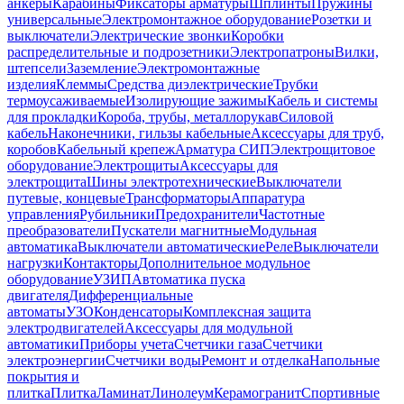
анкеры
Карабины
Фиксаторы арматуры
Шплинты
Пружины
универсальные
Электромонтажное оборудование
Розетки и
выключатели
Электрические звонки
Коробки
распределительные и подрозетники
Электропатроны
Вилки,
штепсели
Заземление
Электромонтажные
изделия
Клеммы
Средства диэлектрические
Трубки
термоусаживаемые
Изолирующие зажимы
Кабель и системы
для прокладки
Короба, трубы, металлорукав
Силовой
кабель
Наконечники, гильзы кабельные
Аксессуары для труб,
коробов
Кабельный крепеж
Арматура СИП
Электрощитовое
оборудование
Электрощиты
Аксессуары для
электрощита
Шины электротехнические
Выключатели
путевые, концевые
Трансформаторы
Аппаратура
управления
Рубильники
Предохранители
Частотные
преобразователи
Пускатели магнитные
Модульная
автоматика
Выключатели автоматические
Реле
Выключатели
нагрузки
Контакторы
Дополнительное модульное
оборудование
УЗИП
Автоматика пуска
двигателя
Дифференциальные
автоматы
УЗО
Конденсаторы
Комплексная защита
электродвигателей
Аксессуары для модульной
автоматики
Приборы учета
Счетчики газа
Счетчики
электроэнергии
Счетчики воды
Ремонт и отделка
Напольные
покрытия и
плитка
Плитка
Ламинат
Линолеум
Керамогранит
Спортивные