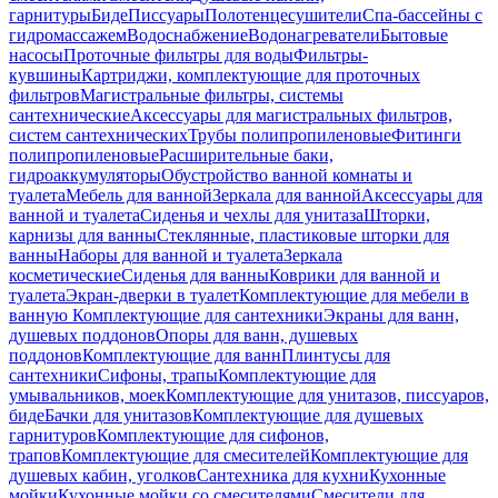
гарнитуры
Биде
Писсуары
Полотенцесушители
Спа-бассейны с
гидромассажем
Водоснабжение
Водонагреватели
Бытовые
насосы
Проточные фильтры для воды
Фильтры-
кувшины
Картриджи, комплектующие для проточных
фильтров
Магистральные фильтры, системы
сантехнические
Аксессуары для магистральных фильтров,
систем сантехнических
Трубы полипропиленовые
Фитинги
полипропиленовые
Расширительные баки,
гидроаккумуляторы
Обустройство ванной комнаты и
туалета
Мебель для ванной
Зеркала для ванной
Аксессуары для
ванной и туалета
Сиденья и чехлы для унитаза
Шторки,
карнизы для ванны
Стеклянные, пластиковые шторки для
ванны
Наборы для ванной и туалета
Зеркала
косметические
Сиденья для ванны
Коврики для ванной и
туалета
Экран-дверки в туалет
Комплектующие для мебели в
ванную
Комплектующие для сантехники
Экраны для ванн,
душевых поддонов
Опоры для ванн, душевых
поддонов
Комплектующие для ванн
Плинтусы для
сантехники
Сифоны, трапы
Комплектующие для
умывальников, моек
Комплектующие для унитазов, писсуаров,
биде
Бачки для унитазов
Комплектующие для душевых
гарнитуров
Комплектующие для сифонов,
трапов
Комплектующие для смесителей
Комплектующие для
душевых кабин, уголков
Сантехника для кухни
Кухонные
мойки
Кухонные мойки со смесителями
Смесители для