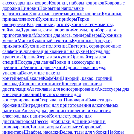
аксессуары для ковров
Коврики, наборы ковриков
Ковровые
дорожки
Циновки
Покрытия напольные
тафтинговые
Защитные, грязезащитные коврики
Кухонные
принадлежности
Кухонные приборы
Терки,
овощерезки
Разделочные доски
Кухонные термометры,
таймеры
Дуршлаги, сита, воронки
Формы, приборы для
приготовления
Молотки для мяса, тендерайзеры
Кухонные
мелочи
Миски
Кухонный текстиль
Кухонные фартуки,
прихватки
Кухонные полотенца
Скатерти, сервировочные
салфетки
Организация хранения на кухне
Посуда для
хранения
Органайзеры для кухни
Органайзеры для
специй
Посуда для ланча
Полки и аксессуары на
рейлинги
Рейлинги для кухни
Одноразовая посуда,
упаковка
Вакуумные пакеты,
контейнеры
Бакалея
Кофе
Чай
Цикорий, какао, горячий
шоколад
Сиропы и топпинги
Консервирование и
дистилляция
Автоклавы для консервирования
Аксессуары для
консервирования
Приспособления для
консервирования
Открывалки
Пивоварни
Емкости для
брожения
Ингредиенты для приготовления алкогольных
напитков
Аксессуары для приготовления и хранения
алкогольных напитков
Комплектующие для
дистилляторов
Прессы, дробилки для виноделия и
пивоварения
Дистилляторы бытовые
Уборочный
инвентарь
Швабры, насадки
Ведра, тазы для уборки
Наборы