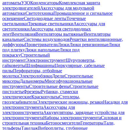
автоматы
УЗО
Конденсаторы
Комплексная защита
электродвигателей
Аксессуары для модульной
автоматики
Светотехника
Промышленное и сигнальное
освещение
Светодиодные ленты
Точечные
светильники
Трековые светильники
Аксессуары для
светотехники
Аксессуары для светодиодных
лент
Вентиляция
Вентиляторы вытяжные
Вентиляторы
канальные
Системы воздуховодов
Решетки вентиляционные,
диффузоры
Проветриватели
Люки
Люки ревизионные
Люки
под плитку
Люки напольные
Люки под
покраску
Строительный
инструмент
Электроинструмент
Шуруповерты,
гайковерты
Шлифмашины
Циркулярные, сабельные
пилы
Перфораторы, отбойные
молотки
Электролобзики
Дрели
Строительные
миксеры
Дальномеры
Многофункциональные
инструменты
Строительные фены
Строительные
пистолеты
Фрезеры
Рубанки, стамески
электрические
Краскопульты
Степлеры,
гвоздезабиватели
Электрические ножницы, резаки
Насадки для
электроинструмента
Аксессуары для
электроинструмента
Аккумуляторы, зарядные устройства для
электроинструмента
Наборы электроинструмента
Силовая и
строительная техника
Бетоносмесители
Генераторы
Тали,
тельферы
Такелаж
Виброплиты, глубинные