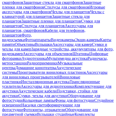
смартфонов
Защитные стекла для смартфонов
Защитные
пленки для смартфонов
Стилусы для смартфонов
Игровые
аксессуары для смартфонов
Чехлы для планшетов
Чехлы с
клавиатурой для планшетов
Защитные стекла для
планшетов
Защитные пленки для планшетов
Сумки для
планшетов
Стилусы для планшетов
Аксессуары для
планшетов, смартфонов
Кабели для телефонов,
планшетов
Фото,
видеосъемка
Фотоаппараты
Видеокамеры
Экшн-камеры
Карты
памяти
Объективы
Вспышки
Аксессуары для камер
Сумки и
чехлы для камер
Зарядные устройства, аккумуляторы для фото,
видеокамер
Аксессуары для объективов
Штативы
Цифровые
фоторамки
Аудиотехника
Мультимедиа акустика
Радиочасы,
метеостанции
Радиоприемники
Музыкальные
центры
Домашние кинотеатры
Акустические
системы
Проигрыватели виниловых пластинок
Аксессуары
для виниловых проигрывателей
Виниловые
пластинки
Инсталляционная акустика
Трансляционные
усилители
Аксессуары для аудиотехники
Комплектующие для
акустики
Акустические кабели
Подставки, стойки для
акустики
Сумки, чехлы для акустики
Оборудование для
фотостудии
Кольцевые лампы
Фоны для фотостудии
Студийное
освещение
Насадки светоформирующие для
фотостудии
Фотозонты, отражатели
Оборудование для
предметной съемки
Вспышки студийные
Комплекты