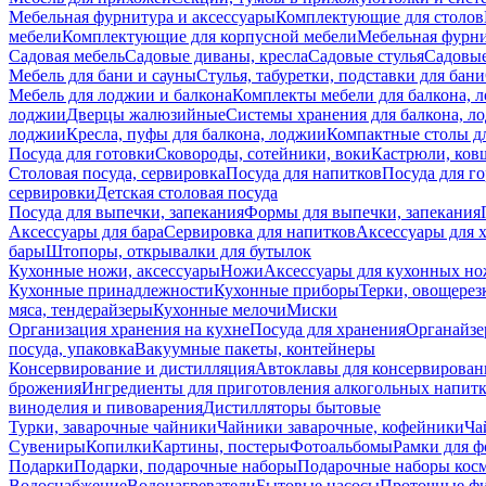
Мебельная фурнитура и аксессуары
Комплектующие для столов
мебели
Комплектующие для корпусной мебели
Мебельная фурн
Садовая мебель
Садовые диваны, кресла
Садовые стулья
Садовые
Мебель для бани и сауны
Стулья, табуретки, подставки для бани
Мебель для лоджии и балкона
Комплекты мебели для балкона, 
лоджии
Дверцы жалюзийные
Системы хранения для балкона, л
лоджии
Кресла, пуфы для балкона, лоджии
Компактные столы дл
Посуда для готовки
Сковороды, сотейники, воки
Кастрюли, ков
Столовая посуда, сервировка
Посуда для напитков
Посуда для г
сервировки
Детская столовая посуда
Посуда для выпечки, запекания
Формы для выпечки, запекания
Аксессуары для бара
Сервировка для напитков
Аксессуары для 
бары
Штопоры, открывалки для бутылок
Кухонные ножи, аксессуары
Ножи
Аксессуары для кухонных н
Кухонные принадлежности
Кухонные приборы
Терки, овощерез
мяса, тендерайзеры
Кухонные мелочи
Миски
Организация хранения на кухне
Посуда для хранения
Органайзе
посуда, упаковка
Вакуумные пакеты, контейнеры
Консервирование и дистилляция
Автоклавы для консервирован
брожения
Ингредиенты для приготовления алкогольных напит
виноделия и пивоварения
Дистилляторы бытовые
Турки, заварочные чайники
Чайники заварочные, кофейники
Ча
Сувениры
Копилки
Картины, постеры
Фотоальбомы
Рамки для ф
Подарки
Подарки, подарочные наборы
Подарочные наборы косм
Водоснабжение
Водонагреватели
Бытовые насосы
Проточные фи