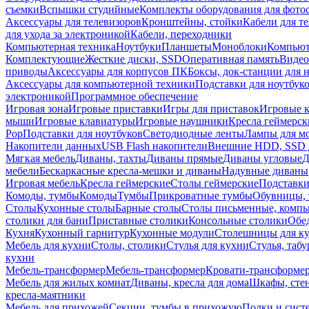
съемки
Вспышки студийные
Комплекты оборудования для фото
Аксессуары для телевизоров
Кронштейны, стойки
Кабели для т
для ухода за электроникой
Кабели, переходники
Компьютерная техника
Ноутбуки
Планшеты
Моноблоки
Компью
Комплектующие
Жесткие диски, SSD
Оперативная память
Видео
приводы
Аксессуары для корпусов ПК
Боксы, док-станции для 
Аксессуары для компьютерной техники
Подставки для ноутбук
электроникой
Программное обеспечение
Игровая зона
Игровые приставки
Игры для приставок
Игровые 
мыши
Игровые клавиатуры
Игровые наушники
Кресла геймерск
Pop
Подставки для ноутбуков
Светодиодные ленты
Лампы для м
Накопители данных
USB Flash накопители
Внешние HDD, SSD 
Мягкая мебель
Диваны, тахты
Диваны прямые
Диваны угловые
Д
мебели
Бескаркасные кресла-мешки и диваны
Надувные диваны
Игровая мебель
Кресла геймерские
Столы геймерские
Подставки
Комоды, тумбы
Комоды
Тумбы
Прикроватные тумбы
Обувницы, 
Столы
Кухонные столы
Барные столы
Столы письменные, комп
столики для бани
Приставные столики
Консольные столики
Обе
Кухня
Кухонный гарнитур
Кухонные модули
Столешницы для к
Мебель для кухни
Столы, столики
Стулья для кухни
Стулья, таб
кухни
Мебель-трансформер
Мебель-трансформер
Кровати-трансформе
Мебель для жилых комнат
Диваны, кресла для дома
Шкафы, стен
кресла-маятники
Мебель для прихожей
Секции, тумбы в прихожую
Полки и сист