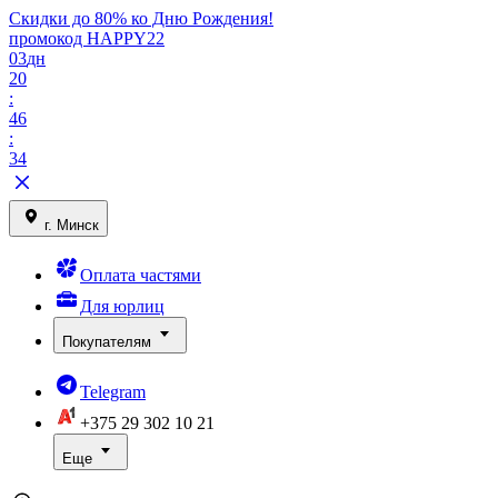
Скидки до 80% ко Дню Рождения!
промокод HAPPY22
03
дн
20
:
46
:
34
г. Минск
Оплата частями
Для юрлиц
Покупателям
Telegram
+375 29
302 10 21
Еще