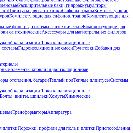
иленовые
Расширительные баки, гидроаккумуляторы
ванн
Плинтусы для сантехники
Сифоны, трапы
Комплектующие
уров
Комплектующие для сифонов, трапов
Комплектующие для
ьные фильтры, системы сантехнические
Комплектующие для
юки сантехнические
Аксессуары для магистральных фильтров,
ружной канализации
Люки канализационные
 составы
Гидроизоляционные смеси
Грунтовки
Добавки для
атериалы
рные элементы кровли
Гидроизоляционные
оры отопления, батареи
Теплый пол
Теплые плинтусы
Системы
ружной канализации
Люки канализационные
Болты, винты, шпильки
Хомуты
Химические
нцевые
Трансформаторы
Аппаратура
я плитки
Порожки, профили для пола и плитки
Приспособления