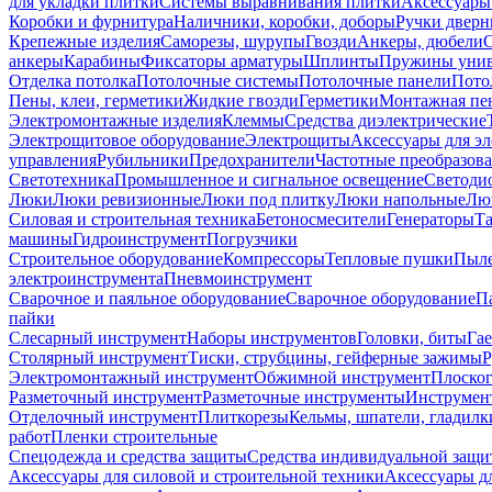
для укладки плитки
Системы выравнивания плитки
Аксессуары
Коробки и фурнитура
Наличники, коробки, доборы
Ручки дверн
Крепежные изделия
Саморезы, шурупы
Гвозди
Анкеры, дюбели
анкеры
Карабины
Фиксаторы арматуры
Шплинты
Пружины унив
Отделка потолка
Потолочные системы
Потолочные панели
Пото
Пены, клеи, герметики
Жидкие гвозди
Герметики
Монтажная пе
Электромонтажные изделия
Клеммы
Средства диэлектрические
Электрощитовое оборудование
Электрощиты
Аксессуары для э
управления
Рубильники
Предохранители
Частотные преобразов
Светотехника
Промышленное и сигнальное освещение
Светоди
Люки
Люки ревизионные
Люки под плитку
Люки напольные
Люк
Силовая и строительная техника
Бетоносмесители
Генераторы
Та
машины
Гидроинструмент
Погрузчики
Строительное оборудование
Компрессоры
Тепловые пушки
Пыле
электроинструмента
Пневмоинструмент
Сварочное и паяльное оборудование
Сварочное оборудование
П
пайки
Слесарный инструмент
Наборы инструментов
Головки, биты
Га
Столярный инструмент
Тиски, струбцины, гейферные зажимы
Р
Электромонтажный инструмент
Обжимной инструмент
Плоског
Разметочный инструмент
Разметочные инструменты
Инструмент
Отделочный инструмент
Плиткорезы
Кельмы, шпатели, гладилк
работ
Пленки строительные
Спецодежда и средства защиты
Средства индивидуальной защ
Аксессуары для силовой и строительной техники
Аксессуары дл