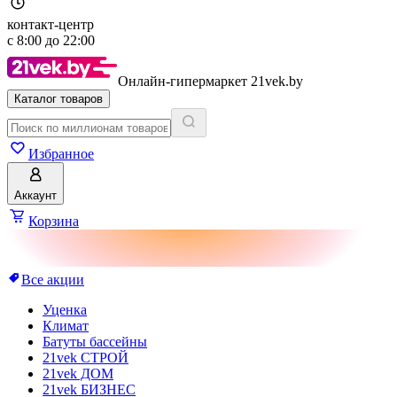
контакт-центр
с
8:00
до
22:00
Онлайн-гипермаркет 21vek.by
Каталог товаров
Избранное
Аккаунт
Корзина
Все акции
Уценка
Климат
Батуты бассейны
21vek СТРОЙ
21vek ДОМ
21vek БИЗНЕС