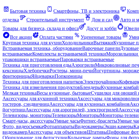
Бытовая техника
Смартфоны, ТВ и электроника
Комп
отделка
Строительный инструмент
Дом и сад
Авто и 
Товары для бизнеса, склада и офиса
Досуг и хобби
Ювели
Все акции
Оплата частями
Уцененные товары
Умны
Крупная техника для кухни
Холодильники
Вытяжки
Кухонные 
Встраиваемая техника, оборудование
Варочные панели
Духовые
встраиваемые
Комплекты встраиваемой техники
Морозильники 
упаковщики встраиваемые
Пароварки встраиваемые
Техника для приготовления еды
Аэрогрили
Микроволновые пе
кексницы
Хлебопечки
Ростеры, мини-печи
Йогуртницы, морож
фритюрницы
Яйцеварки
Попкорницы
Техника для приготовления напитков
Электрочайники
Кофевар
Техника для измельчения продуктов
Блендеры
Кухонные комбай
Мелкая техника
Весы кухонные, бытовые
Сушилки для овощей 
Аксессуары для кухонной техники
Аксессуары для микроволно
тостеров, сэндвичниц
Аксессуары для кухонных комбайнов
Акс
йогуртниц
Аксессуары для аэрогрилей, электрогрилей
Аксессуа
Телевизоры, мониторы
Телевизоры
Мониторы
Мониторы-телеви
Смарт-часы, аксессуары
Умные часы
Фитнес-браслеты
Умные ча
Фото, видеосъемка
Фотоаппараты
Видеокамеры
Экшн-камеры
Ка
видеокамер
Аксессуары для объективов
Штативы
Цифровые фот
Оборудование для фотостудии
Кольцевые лампы
Фоны для фото