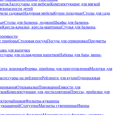
ваток
Аксессуары для мебели
Комплектующие для мягкой
безопасности детей
чели садовые
Надувная мебель
Кухни походные
Столы для сада
вые
Столы для балкона, лоджии
Шкафы для балкона,
ии
Кресла-качалки, кресла-маятники
Стулья для балкона,
роемкости
е приборы
Столовая посуда
Посуда для сервировки
Предметы
укава для выпечки
ссуары для охлаждения напитков
Наборы для бара, мини-
сита, воронки
Формы, приборы для приготовления
Молотки для
аксессуары на рейлинги
Рейлинги для кухни
Одноразовая
вирования
Открывалки
Пивоварни
Емкости для
тков
Комплектующие для дистилляторов
Прессы, дробилки для
лектрочайников
Фильтры-кувшины
я украшений
Статуэтки
Магниты сувенирные
Иконы
ля проточных фильтров
Магистральные фильтры, системы