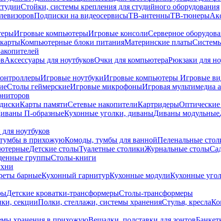
студии
Стойки, системы крепления для студийного оборудования
елевизоров
Подписки на видеосервисы
ТВ-антенны
ТВ-тюнеры
Ак
теры
Игровые компьютеры
Игровые консоли
Серверное оборудов
карты
Компьютерные блоки питания
Материнские платы
Системы
накопителей
ов
Аксессуары для ноутбуков
Очки для компьютера
Рюкзаки для но
контроллеры
Игровые ноутбуки
Игровые компьютеры
Игровые ви
ие
Столы геймерские
Игровые микрофоны
Игровая мультимедиа 
ониторов
диски
Карты памяти
Сетевые накопители
Картридеры
Оптические
иваны П-образные
Кухонные уголки, диваны
Диваны модульные
 для ноутбуков
тумбы в прихожую
Комоды, тумбы для ванной
Пеленальные стол
ьютерные
Детские столы
Туалетные столики
Журнальные столы
Са
денные группы
Столы-книги
ухни
уреты барные
Кухонный гарнитур
Кухонные модули
Кухонные угол
ры
Детские кроватки-трансформеры
Столы-трансформеры
ки, секции
Полки, стеллажи, системы хранения
Стулья, кресла
Ко
емы хранения в прихожую
Вешалки, подставки для зонтов
Банкет