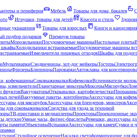
ьютеры и периферия
Мебель
Товары для дома, бакалея
С
мото
Игрушки, товары для детей
Красота и стиль
Здоров
рные украшения
Товары для взрослых
Книги и канцеляри
й подбор подарков
Премиум товары
плиты
Морозильники
Посудомоечные машины
Настольные плиты
 шкафы
Холодильники встраиваемые
Посудомоечные машины вс
встраиваемые
Измельчители пищевых отходов
Шкафы для подогр
чи
Мультиварки
Сэндвичницы, хот-дог мейкеры
Тостеры
Электрог
еницы
Фризеры
Блинницы
Пароварки
Автоклавы для консервиров
ки, кофемашины
Соковыжималки
Кофемолки
Вспениватели молок
ны, измельчители
Планетарные миксеры
Миксеры
Мясорубки
Лом
и фруктов
Вакууматоры
Открывалки, картофелечистки
Проращива
вых печей
Вакуумные пакеты, контейнеры
Аксессуары для кофе
ессуары для мясорубок
Аксессуары для блендеров, миксеров
Аксе
ры для соковыжималок
Средства для ухода за техникой
зоры
ТВ-приставки и медиаплееры
Проекторы
Проекционные эк
сы детские
Умные часы, фитнес-браслеты
Ремешки, аксессуары дл
рты памяти
Объективы
Вспышки
Аксессуары для камер
Сумки и ч
орамки
студии
Студийное освещение
Насадки светоформирующие для фо