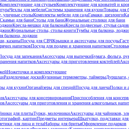
Комплектующие для стульев
Комплектующие для кроватей и кро
итура
Чехлы для мебели
Системы хранения для кухни
Товары для 
, уличные столы
Комплекты мебели для сада
Гамаки, шезлонги
Ка
Скамьи для бани
Столы для бани
Журнальные столики для бани
лоджии
Кресла-мешки для балкона
Кресла подвесные, стулья садо
оджии
Журнальные столы, столы-книги
Тумбы для балкона, лодж
я балкона, лоджии
ши, казаны
Посуда для СВЧ
Крышки и аксессуары для посуды
Гаст
орячих напитков
Посуда для подачи и хранения напитков
Столовы
Посуда для запекания
Аксессуары для выпечки
Бумага, фольга, р
хранения напитков
Аксессуары для приготовления коктейлей
Аксе
ожей
Ножеточки и комплектующие
ки
Разделочные доски
Кухонные термометры, таймеры
Дуршлаги, 
ры для кухни
Органайзеры для специй
Посуда для ланча
Полки и 
ия
Аксессуары для консервирования
Приспособления для консер
ков
Аксессуары для приготовления и хранения алкогольных напи
йники для плиты
Турки, молочники
Аксессуары для чайников, э
отографий, картин
Предметы интерьера
Шкатулки, подставки дл
етики для лица и тела
Наборы для бритья
Оформление подарков
льтры для воды
Фильтры-кувшины
Картриджи, комплектующие д