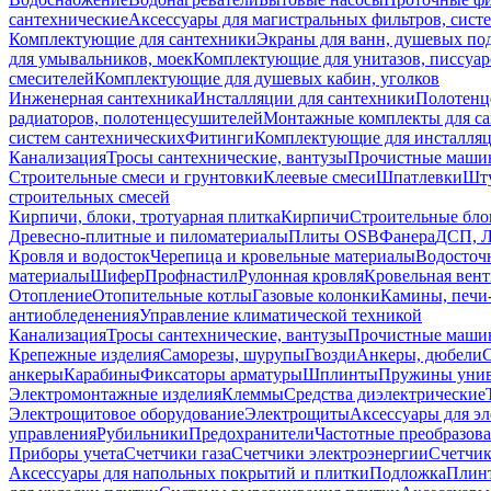
сантехнические
Аксессуары для магистральных фильтров, сист
Комплектующие для сантехники
Экраны для ванн, душевых по
для умывальников, моек
Комплектующие для унитазов, писсуар
смесителей
Комплектующие для душевых кабин, уголков
Инженерная сантехника
Инсталляции для сантехники
Полотенц
радиаторов, полотенцесушителей
Монтажные комплекты для с
систем сантехнических
Фитинги
Комплектующие для инсталля
Канализация
Тросы сантехнические, вантузы
Прочистные маши
Строительные смеси и грунтовки
Клеевые смеси
Шпатлевки
Шту
строительных смесей
Кирпичи, блоки, тротуарная плитка
Кирпичи
Строительные бло
Древесно-плитные и пиломатериалы
Плиты OSB
Фанера
ДСП, 
Кровля и водосток
Черепица и кровельные материалы
Водосточ
материалы
Шифер
Профнастил
Рулонная кровля
Кровельная вен
Отопление
Отопительные котлы
Газовые колонки
Камины, печи
антиобледенения
Управление климатической техникой
Канализация
Тросы сантехнические, вантузы
Прочистные маши
Крепежные изделия
Саморезы, шурупы
Гвозди
Анкеры, дюбели
анкеры
Карабины
Фиксаторы арматуры
Шплинты
Пружины унив
Электромонтажные изделия
Клеммы
Средства диэлектрические
Электрощитовое оборудование
Электрощиты
Аксессуары для э
управления
Рубильники
Предохранители
Частотные преобразов
Приборы учета
Счетчики газа
Счетчики электроэнергии
Счетчи
Аксессуары для напольных покрытий и плитки
Подложка
Плинт