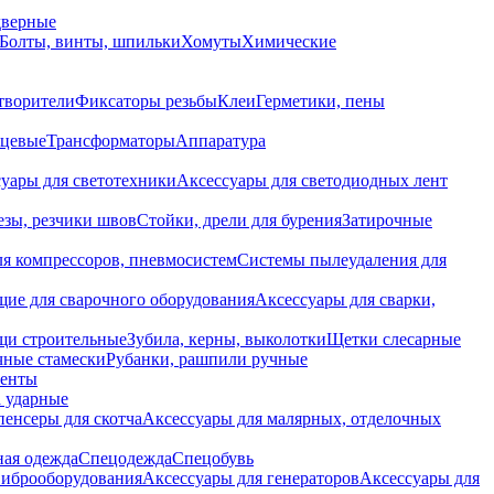
дверные
Болты, винты, шпильки
Хомуты
Химические
творители
Фиксаторы резьбы
Клеи
Герметики, пены
нцевые
Трансформаторы
Аппаратура
уары для светотехники
Аксессуары для светодиодных лент
езы, резчики швов
Стойки, дрели для бурения
Затирочные
ля компрессоров, пневмосистем
Системы пылеудаления для
ие для сварочного оборудования
Аксессуары для сварки,
щи строительные
Зубила, керны, выколотки
Щетки слесарные
чные стамески
Рубанки, рашпили ручные
енты
 ударные
енсеры для скотча
Аксессуары для малярных, отделочных
ная одежда
Спецодежда
Спецобувь
виброоборудования
Аксессуары для генераторов
Аксессуары для