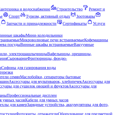
антехника и водоснабжение
Строительство
Ремонт и
ье
Спорт
Туризм, активный отдых
Зоотовары
я
Запчасти и принадлежности
Сертификаты
Услуги
Винные шкафы
Мини-холодильники
траиваемые
Микроволновые печи встраиваемые
Кофемашины
ева посуды
Винные шкафы встраиваемые
Вакуумные
рили, электрошашлычницы
Вафельницы, орешницы,
ания
Сыроварни
Фритюрницы, фондю-
а
Сифоны для газирования воды
терезки
тели семян
Маслобойки, сепараторы бытовые
машин
Аксессуары для мультиварок, хлебопечек
Аксессуары для
ссуары для сушилок овощей и фруктов
Аксессуары для
раны
Профессиональные дисплеи
я умных часов
Кабели для умных часов
ехлы для камер
Зарядные устройства, аккумуляторы для фото,
тостудии
Фотозонты, отражатели
Оборудование для предметной