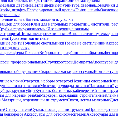
 для напольных покрытий
Реставрационные материалы
ые
Замки дверные
Петли дверные
Фурнитура дверная
Доводчики 
Скобы, штифты
Перфорированный крепеж
Гайки, шайбы
Заклепки
ерсальные
лочные плиты
Багеты, молдинги, уголки
на
Клеи для обоев
Клеи для напольных покрытий
Очистители, рас
Трубки термоусаживаемые
Изолирующие зажимы
лектрощита
Шины электротехнические
Выключатели путевые, ко
атели
Пускатели магнитные
одные ленты
Точечные светильники
Трековые светильники
Аксесс
и под покраску
ли, тельферы
Такелаж
Виброплиты, глубинные вибраторы
Бензор
сосы профессиональные
Стружкоотсосы
Домкраты
Аксессуары д
аяльное оборудование
Сварочные маски, аксессуары
Комплектующ
ечные ключи
Отвертки, наборы отверток
Ножницы слесарные
Кле
учные пилы, ножовки
Молотки, кувалды, киянки
Напильники
Ру
убцы, круглогубцы
Кусачки, болторезы, кабелерезы
Специнструм
ы для нарезки резьбы
Маркеры, карандаши строительные
Клейма
и
Малярный, отделочный инструмент
Скотч, ленты малярные
Дисп
иты
Огнетушители
Сумки, пояса для инструментов
Производствен
я бензорезов
Аксессуары для бетоносмесителей
Аксессуары для 