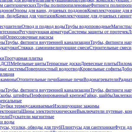
ем сантехнических
Трубы полипропиленовые
Фитинги полипроп
ддонов
Опоры для ванн, душевых поддонов
Комплектующие для 
ов, биде
Бачки для унитазов
Комплектующие для душевых гарнит
есушители
Отвод и подвод воды
Трубы водопроводные
Магистрал
антехники
Регулирующая арматура
Системы защиты от протечек
Л
ций
Опрессовочные насосы
ны
Трубы, фитинги внутренней канализации
Трубы, фитинги на
катурки
Стяжки, самонивелирующие смеси
Строительные смеси,
ки
Тротуарная плитка
ЛДСП
Мебельные щиты
Террасные доски
Древесные плиты
Пилом
ные системы
Поверхностный водоотвод
Кровельные софиты
Добо
тиляция
-камины
Отопительные печи
Банные печи
Водонагреватели
Радиат
ны
Трубы, фитинги внутренней канализации
Трубы, фитинги на
Скобы, штифты
Перфорированный крепеж
Гайки, шайбы
Заклепки
ерсальные
Трубки термоусаживаемые
Изолирующие зажимы
лектрощита
Шины электротехнические
Выключатели путевые, ко
атели
Пускатели магнитные
ки воды
усы, уголки, обводы для труб
Плинтусы для сантехники
Фуги дл