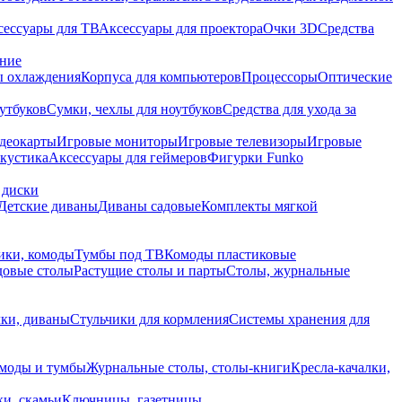
сессуары для ТВ
Аксессуары для проектора
Очки 3D
Средства
ание
 охлаждения
Корпуса для компьютеров
Процессоры
Оптические
утбуков
Сумки, чехлы для ноутбуков
Средства для ухода за
деокарты
Игровые мониторы
Игровые телевизоры
Игровые
акустика
Аксессуары для геймеров
Фигурки Funko
 диски
Детские диваны
Диваны садовые
Комплекты мягкой
ики, комоды
Тумбы под ТВ
Комоды пластиковые
довые столы
Растущие столы и парты
Столы, журнальные
ки, диваны
Стульчики для кормления
Системы хранения для
моды и тумбы
Журнальные столы, столы-книги
Кресла-качалки,
ки, скамьи
Ключницы, газетницы