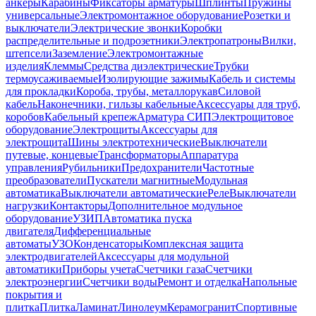
анкеры
Карабины
Фиксаторы арматуры
Шплинты
Пружины
универсальные
Электромонтажное оборудование
Розетки и
выключатели
Электрические звонки
Коробки
распределительные и подрозетники
Электропатроны
Вилки,
штепсели
Заземление
Электромонтажные
изделия
Клеммы
Средства диэлектрические
Трубки
термоусаживаемые
Изолирующие зажимы
Кабель и системы
для прокладки
Короба, трубы, металлорукав
Силовой
кабель
Наконечники, гильзы кабельные
Аксессуары для труб,
коробов
Кабельный крепеж
Арматура СИП
Электрощитовое
оборудование
Электрощиты
Аксессуары для
электрощита
Шины электротехнические
Выключатели
путевые, концевые
Трансформаторы
Аппаратура
управления
Рубильники
Предохранители
Частотные
преобразователи
Пускатели магнитные
Модульная
автоматика
Выключатели автоматические
Реле
Выключатели
нагрузки
Контакторы
Дополнительное модульное
оборудование
УЗИП
Автоматика пуска
двигателя
Дифференциальные
автоматы
УЗО
Конденсаторы
Комплексная защита
электродвигателей
Аксессуары для модульной
автоматики
Приборы учета
Счетчики газа
Счетчики
электроэнергии
Счетчики воды
Ремонт и отделка
Напольные
покрытия и
плитка
Плитка
Ламинат
Линолеум
Керамогранит
Спортивные