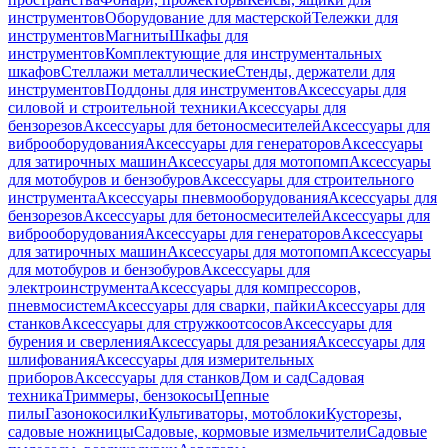
инструментов
Оборудование для мастерской
Тележки для
инструментов
Магниты
Шкафы для
инструментов
Комплектующие для инструментальных
шкафов
Стеллажи металлические
Стенды, держатели для
инструментов
Поддоны для инструментов
Аксессуары для
силовой и строительной техники
Аксессуары для
бензорезов
Аксессуары для бетоносмесителей
Аксессуары для
виброоборудования
Аксессуары для генераторов
Аксессуары
для затирочных машин
Аксессуары для мотопомп
Аксессуары
для мотобуров и бензобуров
Аксессуары для строительного
инструмента
Аксессуары пневмооборудования
Аксессуары для
бензорезов
Аксессуары для бетоносмесителей
Аксессуары для
виброоборудования
Аксессуары для генераторов
Аксессуары
для затирочных машин
Аксессуары для мотопомп
Аксессуары
для мотобуров и бензобуров
Аксессуары для
электроинструмента
Аксессуары для компрессоров,
пневмосистем
Аксессуары для сварки, пайки
Аксессуары для
станков
Аксессуары для стружкоотсосов
Аксессуары для
бурения и сверления
Аксессуары для резания
Аксессуары для
шлифования
Аксессуары для измерительных
приборов
Аксессуары для станков
Дом и сад
Садовая
техника
Триммеры, бензокосы
Цепные
пилы
Газонокосилки
Культиваторы, мотоблоки
Кусторезы,
садовые ножницы
Садовые, кормовые измельчители
Садовые