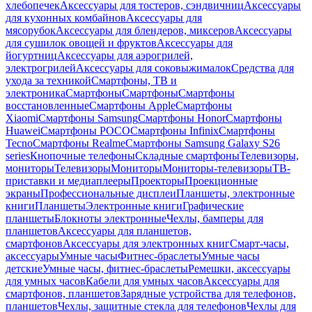
хлебопечек
Аксессуары для тостеров, сэндвичниц
Аксессуары
для кухонных комбайнов
Аксессуары для
мясорубок
Аксессуары для блендеров, миксеров
Аксессуары
для сушилок овощей и фруктов
Аксессуары для
йогуртниц
Аксессуары для аэрогрилей,
электрогрилей
Аксессуары для соковыжималок
Средства для
ухода за техникой
Смартфоны, ТВ и
электроника
Смартфоны
Смартфоны
Смартфоны
восстановленные
Смартфоны Apple
Смартфоны
Xiaomi
Смартфоны Samsung
Смартфоны Honor
Смартфоны
Huawei
Смартфоны POCO
Смартфоны Infinix
Смартфоны
Tecno
Смартфоны Realme
Смартфоны Samsung Galaxy S26
series
Кнопочные телефоны
Складные смартфоны
Телевизоры,
мониторы
Телевизоры
Мониторы
Мониторы-телевизоры
ТВ-
приставки и медиаплееры
Проекторы
Проекционные
экраны
Профессиональные дисплеи
Планшеты, электронные
книги
Планшеты
Электронные книги
Графические
планшеты
Блокноты электронные
Чехлы, бамперы для
планшетов
Аксессуары для планшетов,
смартфонов
Аксессуары для электронных книг
Смарт-часы,
аксессуары
Умные часы
Фитнес-браслеты
Умные часы
детские
Умные часы, фитнес-браслеты
Ремешки, аксессуары
для умных часов
Кабели для умных часов
Аксессуары для
смартфонов, планшетов
Зарядные устройства для телефонов,
планшетов
Чехлы, защитные стекла для телефонов
Чехлы для