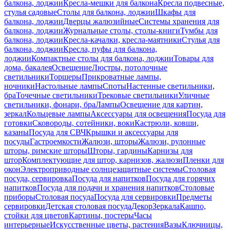
балкона, лоджии
Кресла-мешки для балкона
Кресла подвесные,
стулья садовые
Столы для балкона, лоджии
Шкафы для
балкона, лоджии
Дверцы жалюзийные
Системы хранения для
балкона, лоджии
Журнальные столы, столы-книги
Тумбы для
балкона, лоджии
Кресла-качалки, кресла-маятники
Стулья для
балкона, лоджии
Кресла, пуфы для балкона,
лоджии
Компактные столы для балкона, лоджии
Товары для
дома, бакалея
Освещение
Люстры, потолочные
светильники
Торшеры
Прикроватные лампы,
ночники
Настольные лампы
Споты
Настенные светильники,
бра
Точечные светильники
Трековые светильники
Уличные
светильники, фонари, бра
Лампы
Освещение для картин,
зеркал
Кольцевые лампы
Аксессуары для освещения
Посуда для
готовки
Сковороды, сотейники, воки
Кастрюли, ковши,
казаны
Посуда для СВЧ
Крышки и аксессуары для
посуды
Гастроемкости
Жалюзи, шторы
Жалюзи, рулонные
шторы, римские шторы
Шторы, гардины
Карнизы для
штор
Комплектующие для штор, карнизов, жалюзи
Пленки для
окон
Электроприводные солнцезащитные системы
Столовая
посуда, сервировка
Посуда для напитков
Посуда для горячих
напитков
Посуда для подачи и хранения напитков
Столовые
приборы
Столовая посуда
Посуда для сервировки
Предметы
сервировки
Детская столовая посуда
Декор
Зеркала
Кашпо,
стойки для цветов
Картины, постеры
Часы
интерьерные
Искусственные цветы, растения
Вазы
Ключницы,