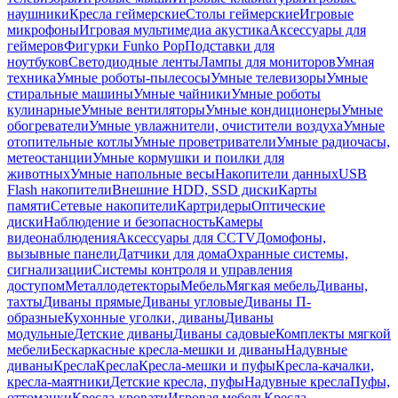
наушники
Кресла геймерские
Столы геймерские
Игровые
микрофоны
Игровая мультимедиа акустика
Аксессуары для
геймеров
Фигурки Funko Pop
Подставки для
ноутбуков
Светодиодные ленты
Лампы для мониторов
Умная
техника
Умные роботы-пылесосы
Умные телевизоры
Умные
стиральные машины
Умные чайники
Умные роботы
кулинарные
Умные вентиляторы
Умные кондиционеры
Умные
обогреватели
Умные увлажнители, очистители воздуха
Умные
отопительные котлы
Умные проветриватели
Умные радиочасы,
метеостанции
Умные кормушки и поилки для
животных
Умные напольные весы
Накопители данных
USB
Flash накопители
Внешние HDD, SSD диски
Карты
памяти
Сетевые накопители
Картридеры
Оптические
диски
Наблюдение и безопасность
Камеры
видеонаблюдения
Аксессуары для CCTV
Домофоны,
вызывные панели
Датчики для дома
Охранные системы,
сигнализации
Системы контроля и управления
доступом
Металлодетекторы
Мебель
Мягкая мебель
Диваны,
тахты
Диваны прямые
Диваны угловые
Диваны П-
образные
Кухонные уголки, диваны
Диваны
модульные
Детские диваны
Диваны садовые
Комплекты мягкой
мебели
Бескаркасные кресла-мешки и диваны
Надувные
диваны
Кресла
Кресла
Кресла-мешки и пуфы
Кресла-качалки,
кресла-маятники
Детские кресла, пуфы
Надувные кресла
Пуфы,
оттоманки
Кресла-кровати
Игровая мебель
Кресла