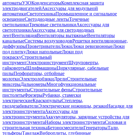
автоматы
УЗО
Конденсаторы
Комплексная защита
электродвигателей
Аксессуары для модульной
автоматики
Светотехника
Промышленное и сигнальное
освещение
Светодиодные ленты
Точечные
светильники
Трековые светильники
Аксессуары для
светотехники
Аксессуары для светодиодных
лент
Вентиляция
Вентиляторы вытяжные
Вентиляторы
канальные
Системы воздуховодов
Решетки вентиляционные,
диффузоры
Проветриватели
Люки
Люки ревизионные
Люки
под плитку
Люки напольные
Люки под
покраску
Строительный
инструмент
Электроинструмент
Шуруповерты,
гайковерты
Шлифмашины
Циркулярные, сабельные
пилы
Перфораторы, отбойные
молотки
Электролобзики
Дрели
Строительные
миксеры
Дальномеры
Многофункциональные
инструменты
Строительные фены
Строительные
пистолеты
Фрезеры
Рубанки, стамески
электрические
Краскопульты
Степлеры,
гвоздезабиватели
Электрические ножницы, резаки
Насадки для
электроинструмента
Аксессуары для
электроинструмента
Аккумуляторы, зарядные устройства для
электроинструмента
Наборы электроинструмента
Силовая и
строительная техника
Бетоносмесители
Генераторы
Тали,
тельферы
Такелаж
Виброплиты, глубинные