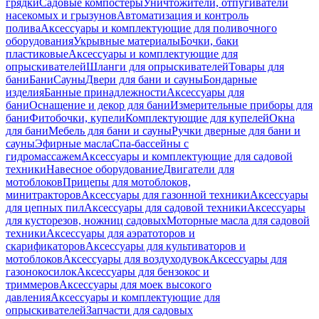
грядки
Садовые компостеры
Уничтожители, отпугиватели
насекомых и грызунов
Автоматизация и контроль
полива
Аксессуары и комплектующие для поливочного
оборудования
Укрывные материалы
Бочки, баки
пластиковые
Аксессуары и комплектующие для
опрыскивателей
Шланги для опрыскивателей
Товары для
бани
Бани
Сауны
Двери для бани и сауны
Бондарные
изделия
Банные принадлежности
Аксессуары для
бани
Оснащение и декор для бани
Измерительные приборы для
бани
Фитобочки, купели
Комплектующие для купелей
Окна
для бани
Мебель для бани и сауны
Ручки дверные для бани и
сауны
Эфирные масла
Спа-бассейны с
гидромассажем
Аксессуары и комплектующие для садовой
техники
Навесное оборудование
Двигатели для
мотоблоков
Прицепы для мотоблоков,
минитракторов
Аксессуары для газонной техники
Аксессуары
для цепных пил
Аксессуары для садовой техники
Аксессуары
для кусторезов, ножниц садовых
Моторные масла для садовой
техники
Аксессуары для аэратоторов и
скарификаторов
Аксессуары для культиваторов и
мотоблоков
Аксессуары для воздуходувок
Аксессуары для
газонокосилок
Аксессуары для бензокос и
триммеров
Аксессуары для моек высокого
давления
Аксессуары и комплектующие для
опрыскивателей
Запчасти для садовых