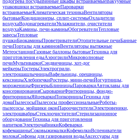
подогрева посуды
Винные шкафы встраиваемые
Вакуумные
упаковщики встраиваемые
Пароварки
встраиваемые
Климатическая техника
Вентиляторы
бытовые
Кондиционеры, сплит-системы
Охладители
воздуха
Водонагреватели
Увлажнители, очистители
воздуха
Камины, печи-камины
Обогреватели
Тепловые
завесы
Тепловые
пушки
Биокамины
Проветриватели
Отопительные печи
Банные
печи
Порталы для каминов
Вентиляторы вытяжные
Метеостанции
Газовые баллоны бытовые
Техника для
приготовления еды
Аэрогрили
Микроволновые
печи
Мультиварки
Сэндвичницы, хот-дог
мейкеры
Тостеры
Электрогрили,
электрошашлычницы
Вафельницы, орешницы,
кексницы
Хлебопечки
Ростеры, мини-печи
Йогуртницы,
мороженицы
Фризеры
Блинницы
Пароварки
Автоклавы для
консервирования
Сыроварни
Фритюрницы, фондю-
фритюрницы
Яйцеварки
Попкорницы
Техника для
дома
Пылесосы
Пылесосы профессиональные
Роботы-
пылесосы, мойщики окон
Пароочистители
Электровеники,
электрошвабры
Стеклоочистители
Стерилизационное
оборудование
Техника для приготовления
напитков
Электрочайники
Кофеварки,
кофемашины
Соковыжималки
Кофемолки
Вспениватели
молока
Сифоны для газирования воды
Аксессуары для