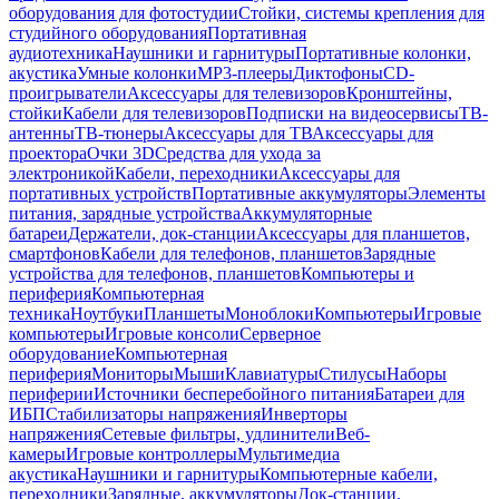
оборудования для фотостудии
Стойки, системы крепления для
студийного оборудования
Портативная
аудиотехника
Наушники и гарнитуры
Портативные колонки,
акустика
Умные колонки
MP3-плееры
Диктофоны
CD-
проигрыватели
Аксессуары для телевизоров
Кронштейны,
стойки
Кабели для телевизоров
Подписки на видеосервисы
ТВ-
антенны
ТВ-тюнеры
Аксессуары для ТВ
Аксессуары для
проектора
Очки 3D
Средства для ухода за
электроникой
Кабели, переходники
Аксессуары для
портативных устройств
Портативные аккумуляторы
Элементы
питания, зарядные устройства
Аккумуляторные
батареи
Держатели, док-станции
Аксессуары для планшетов,
смартфонов
Кабели для телефонов, планшетов
Зарядные
устройства для телефонов, планшетов
Компьютеры и
периферия
Компьютерная
техника
Ноутбуки
Планшеты
Моноблоки
Компьютеры
Игровые
компьютеры
Игровые консоли
Серверное
оборудование
Компьютерная
периферия
Мониторы
Мыши
Клавиатуры
Стилусы
Наборы
периферии
Источники бесперебойного питания
Батареи для
ИБП
Стабилизаторы напряжения
Инверторы
напряжения
Сетевые фильтры, удлинители
Веб-
камеры
Игровые контроллеры
Мультимедиа
акустика
Наушники и гарнитуры
Компьютерные кабели,
переходники
Зарядные, аккумуляторы
Док-станции,