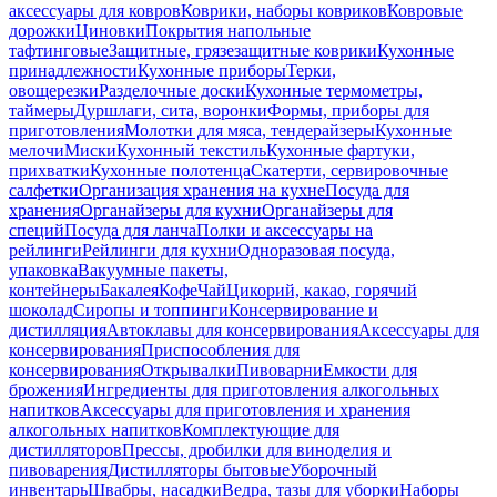
аксессуары для ковров
Коврики, наборы ковриков
Ковровые
дорожки
Циновки
Покрытия напольные
тафтинговые
Защитные, грязезащитные коврики
Кухонные
принадлежности
Кухонные приборы
Терки,
овощерезки
Разделочные доски
Кухонные термометры,
таймеры
Дуршлаги, сита, воронки
Формы, приборы для
приготовления
Молотки для мяса, тендерайзеры
Кухонные
мелочи
Миски
Кухонный текстиль
Кухонные фартуки,
прихватки
Кухонные полотенца
Скатерти, сервировочные
салфетки
Организация хранения на кухне
Посуда для
хранения
Органайзеры для кухни
Органайзеры для
специй
Посуда для ланча
Полки и аксессуары на
рейлинги
Рейлинги для кухни
Одноразовая посуда,
упаковка
Вакуумные пакеты,
контейнеры
Бакалея
Кофе
Чай
Цикорий, какао, горячий
шоколад
Сиропы и топпинги
Консервирование и
дистилляция
Автоклавы для консервирования
Аксессуары для
консервирования
Приспособления для
консервирования
Открывалки
Пивоварни
Емкости для
брожения
Ингредиенты для приготовления алкогольных
напитков
Аксессуары для приготовления и хранения
алкогольных напитков
Комплектующие для
дистилляторов
Прессы, дробилки для виноделия и
пивоварения
Дистилляторы бытовые
Уборочный
инвентарь
Швабры, насадки
Ведра, тазы для уборки
Наборы