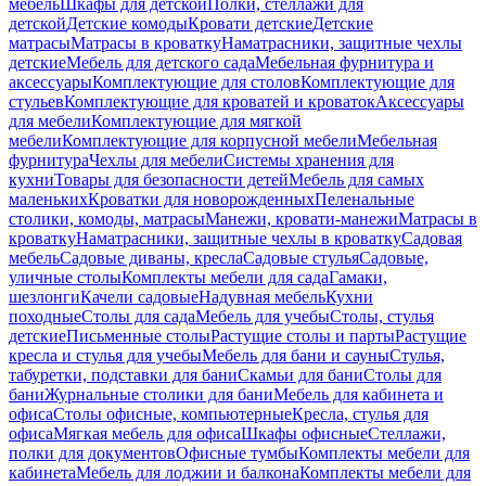
мебель
Шкафы для детской
Полки, стеллажи для
детской
Детские комоды
Кровати детские
Детские
матрасы
Матрасы в кроватку
Наматрасники, защитные чехлы
детские
Мебель для детского сада
Мебельная фурнитура и
аксессуары
Комплектующие для столов
Комплектующие для
стульев
Комплектующие для кроватей и кроваток
Аксессуары
для мебели
Комплектующие для мягкой
мебели
Комплектующие для корпусной мебели
Мебельная
фурнитура
Чехлы для мебели
Системы хранения для
кухни
Товары для безопасности детей
Мебель для самых
маленьких
Кроватки для новорожденных
Пеленальные
столики, комоды, матрасы
Манежи, кровати-манежи
Матрасы в
кроватку
Наматрасники, защитные чехлы в кроватку
Садовая
мебель
Садовые диваны, кресла
Садовые стулья
Садовые,
уличные столы
Комплекты мебели для сада
Гамаки,
шезлонги
Качели садовые
Надувная мебель
Кухни
походные
Столы для сада
Мебель для учебы
Столы, стулья
детские
Письменные столы
Растущие столы и парты
Растущие
кресла и стулья для учебы
Мебель для бани и сауны
Стулья,
табуретки, подставки для бани
Скамьи для бани
Столы для
бани
Журнальные столики для бани
Мебель для кабинета и
офиса
Столы офисные, компьютерные
Кресла, стулья для
офиса
Мягкая мебель для офиса
Шкафы офисные
Стеллажи,
полки для документов
Офисные тумбы
Комплекты мебели для
кабинета
Мебель для лоджии и балкона
Комплекты мебели для