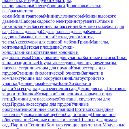
пылесосы, воздуходувки
Аэраторы,
скарификаторы
Снегоуборщики
Дровоколы
Сеялки,
разбрасыватели
семян
Минитракторы
Миникультиваторы
Мойки высокого
давления
Наборы садового электроинструмента
Отдых и
пикник
Батуты
Бассейны
Спа-бассейны
Комплекты мебели для
сада
Столы для сада
Стулья, кресла для сада
Качели
садовые
Гамаки, шезлонги
Раскладушки
Зонты,
тенты
Аксессуары для садовой мебели
Грили
Мангалы,
коптильни
Детская площадка
Сумки-
холодильники
Портативные колонки и
аудиосистемы
Оборудование для участка
Бытовые насосы
Люки
канализационные
Пруды, аксессуары для прудов
Фильтры,
насосы, стерилизаторы для прудов
Компрессоры для
прудов
Станции биологической очистки
Запчасти и
комплектующие для оборудования
Благоустройство
участка
Дачные дома
Беседки
Бани
Хозблоки и
сараи
Аксессуары для озеленения сада
Декор для сада
Почтовые
ящики, таблички
Козырьки
Скворечники, кормушки для
птиц
Домики для насекомых
Фонтаны, скульптуры для
сада
Пруды, аксессуары для прудов
Уличные
обогреватели
Уличные светильники
Противогололедные
реагенты
Декоративный щебень
Сад и огород
Поливочное
оборудование
Садовые опрыскиватели
Шланги для дома и
сада
Парники
Теплицы
Комплектующие для теплиц
Модульные