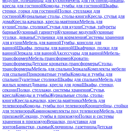
модули
Столешницы для кухни
Мебель для гостиной
Диваны,
кресла для гостиной
Комоды, тумбы для гостиной
Шкафы,
стенки, горки для гостиной
Полки, стеллажи для
гостиной
Журнальные столы, столы-книги
Кресла, стулья для
дома
Кресла-качалки, кресла-маятники
Мебель для
кухни
Столы, столики
Стулья для кухни
Стулья, табуреты
барные
Кухонный гарнитур
Кухонные модули
Кухонные
уголки, диваны
Стульчики для кормления
Системы хранения
для кухни
Мебель для ванной
Тумбы, консоли для
ванной
Шкафы, пеналы для ванной
Шкафчики, полки для
ванной
Зеркала для ванной
Аксессуары для ванной
Мебель-
трансформер
Мебель-трансформер
Кровати-
трансформеры
Детские кроватки-трансформеры
Столы-
трансформеры
Мебель для спальни
Зеркала
Комплекты мебели
для спальни
Прикроватные тумбы
Комоды и тумбы для
спальни
Туалетные столики
Шкафы для спальни
Мебель для
жилых комнат
Диваны, кресла для дома
Шкафы, стенки,
секции
Полки, стеллажи, системы хранения
Стулья,
кресла
Комоды и тумбы
Журнальные столы, столы-
книги
Кресла-качалки, кресла-маятники
Мебель для
телевизора
Комоды, тумбы под телевизор
Кронштейны, стойки
для телевизора
Каминокомплекты под телевизор
Мебель для
прихожей
Секции, тумбы в прихожую
Полки и системы
хранения в прихожую
Вешалки, подставки для
зонтов
Банкетки, скамьи
Ключницы, газетницы
Детская