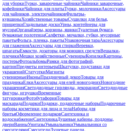
для уборки
Турки, заварочные чайники
Чайники заварочные,
кофейники
Чайники для плиты
Турки, молочники
Аксессуары
для чайников, электрочайников
Фильтры-
кувшины
Хозяйственные товары
Сушилки для белья,
прищепки
Гладильные доски
Урны, контейнеры для
мусора
Органайзеры, корзины, ящики
Туалетная бумага,
бумажные полотенца
Салфетки, мочалки, губки, мусорные
пакеты
Фольга, пленка, пакеты
Упаковочная тара
Аксессуары
для глажения
Аксессуары для стирки
Веревки,
шпагаты
Емкости, дозаторы для моющих средств
Вешалки-
плечики
Мешки хозяйственные
Сувениры
Копилки
Картины,
постеры
Фотоальбомы
Рамки для фотографий,
картин
Предметы интерьера
Шкатулки, подставки для
украшений
Статуэтки
Магниты
сувенирные
Иконы
Праздничный декор
Товары для
праздника
Елки
Аксессуары для елей новогодних
Новогодние
украшения
Светодиодные гирлянды, декорации
Светодиодные
фигуры, игрушки
Временные
татуировки
Фотобутафория
Товары для
маскарада
Подарки
Подарки, подарочные наборы
Подарочные
наборы косметики для лица и тела
Наборы для
бритья
Оформление подарков
Сантехника и
водоснабжение
Сантехника
Душевые кабины, поддоны,
двери
Ванны
Унитазы
Умывальники
Умывальники со
смесителями
Смесители
Душевые панели,