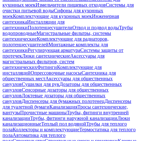
кухонных моек
Измельчители пищевых отходов
Системы для
очистки питьевой воды
Сифоны для кухонных
моек
Комплектующие для кухонных моек
Инженерная
сантехника
Инсталляции для
сантехники
Полотенцесушители
Отвод и подвод воды
Трубы
водопроводные
Магистральные фильтры, системы
сантехнические
Комплектующие для радиаторов,
полотенцесушителей
Монтажные комплекты для
сантехники
Регулирующая арматура
Системы защиты от
протечек
Люки сантехнические
Аксессуары для
магистральных фильтров, систем
сантехнических
Фитинги
Комплектующие для
инсталляций
Опрессовочные насосы
Сантехника для
общественных мест
Аксессуары для общественных
санузлов
Сушилки для рук
Дозаторы для общественных
санузлов
Сенсорные дозаторы для общественных
санузлов
Локтевые дозаторы для общественных
санузлов
Диспенсеры для бумажных полотенец
Диспенсеры
для туалетной бумаги
Канализация
Тросы сантехнические,
вантузы
Прочистные машины
Трубы, фитинги внутренней
канализации
Трубы, фитинги наружной канализации
Люки
канализационные
Теплый пол водяной
Трубы для теплого
пола
Коллекторы и комплектующие
Термостатика для теплого
пола
Автоматика для теплого
пола
Строительство
Строительные смеси и грунтовки
Клеевые