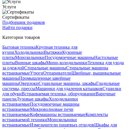
Услуги
Сертификаты
Подборщик подарков
Найти подарки
Категории товаров
Бытовая техника
Крупная техника для
кухни
Холодильники
Вытяжки
Кухонные
плиты
Морозильники
Посудомоечные машины
Настольные
плиты
Винные шкафы
Мини-холодильники
Техника для ухода
за одеждой
Стиральные машины
Стиральные машины
встраиваемые
Утюги
Отпариватели
Швейные, вышивальные
машины
Промышленные швейные
машины
Оверлоки
Сушильные машины, шкафы
Гладильные
системы, прессы
Машинки для удаления катышков
Сушилки
для обуви
Встраиваемая техника, оборудование
Варочные
панели
Духовые шкафы
Холодильники
встраиваемые
Посудомоечные машины
встраиваемые
Микроволновые печи
встраиваемые
Кофемашины встраиваемые
Комплекты
встраиваемой техники
Морозильники
встраиваемые
Измельчители пищевых отходов
Шкафы для