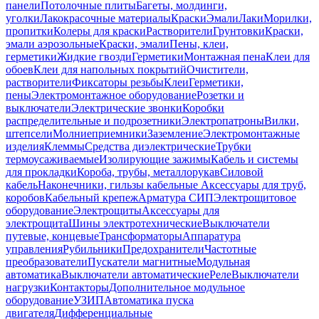
панели
Потолочные плиты
Багеты, молдинги,
уголки
Лакокрасочные материалы
Краски
Эмали
Лаки
Морилки,
пропитки
Колеры для краски
Растворители
Грунтовки
Краски,
эмали аэрозольные
Краски, эмали
Пены, клеи,
герметики
Жидкие гвозди
Герметики
Монтажная пена
Клеи для
обоев
Клеи для напольных покрытий
Очистители,
растворители
Фиксаторы резьбы
Клеи
Герметики,
пены
Электромонтажное оборудование
Розетки и
выключатели
Электрические звонки
Коробки
распределительные и подрозетники
Электропатроны
Вилки,
штепсели
Молниеприемники
Заземление
Электромонтажные
изделия
Клеммы
Средства диэлектрические
Трубки
термоусаживаемые
Изолирующие зажимы
Кабель и системы
для прокладки
Короба, трубы, металлорукав
Силовой
кабель
Наконечники, гильзы кабельные
Аксессуары для труб,
коробов
Кабельный крепеж
Арматура СИП
Электрощитовое
оборудование
Электрощиты
Аксессуары для
электрощита
Шины электротехнические
Выключатели
путевые, концевые
Трансформаторы
Аппаратура
управления
Рубильники
Предохранители
Частотные
преобразователи
Пускатели магнитные
Модульная
автоматика
Выключатели автоматические
Реле
Выключатели
нагрузки
Контакторы
Дополнительное модульное
оборудование
УЗИП
Автоматика пуска
двигателя
Дифференциальные