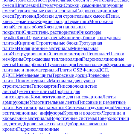
смеси
Шпатлевки
Штукатурки
Стяжки, самонивелирующие
смеси
Строительные смеси, составы
Гидроизоляционные
смеси
Грунтовки
Добавки для строительных смесей
Пены,
клеи, герметики
Жидкие гвозди
Герметики
Монтажная
пена
Клеи для обоев
Клеи для напольных
покрытий
Очистители, растворители
Фиксаторы
резьбы
Клеи
Герметики, пены
Кирпичи, блоки, тротуарная
плитка
Кирпичи
Строительные блоки
Тротуарная
плитка
Изоляционные материалы
Минеральная
вата
Экструдированный пенополистирол
Пенопласт
Пленки,
мембраны
Отражающая теплоизоляция
Гидроизоляционные
ленты
Поликарбонат
Шумоизоляция
Теплоизоляция
Звукоизоляц
плитные и пиломатериалы
Плиты OSB
Фанера
ДСП,
ЛДСП
Мебельные щиты
Террасные доски
Древесные
плиты
Пиломатериалы
Материалы для сухого
строительства
Гипсокартон
Гипсоволокнистые
листы
Цементные плиты
Профили для
гипсокартона
Комплектующие для гипсокартона
Ленты
армирующие
Уплотнительные ленты
Гипсовые и цементные
плиты
Вентиляторы вытяжные
Системы воздуховодов
Решетки
вентиляционные, диффузоры
Кровля и водосток
Черепица и
кровельные материалы
Водосточные системы
Поверхностный
водоотвод
Кровельные софиты
Доборные элементы
кровли
Гидроизоляционные