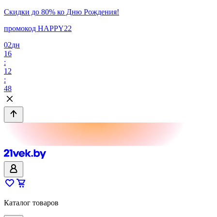
Скидки до 80% ко Дню Рождения!
промокод HAPPY22
02
дн
16
:
12
:
48
Каталог товаров