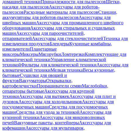
домашней техники
Принадлежности для пылесосов
Щетки,
насадки для пылесосов
Аксессуары для роботов-
пылесосов
Расходные материалы для пылесосов
Станции,
аккумуляторы для роботов-пылесосов
Аксессуары для
швейных машин
Аксессуары для промышленного швейного
оборудования
Аксессуары для стиральных и сушильных
машин
Аксессуары для пароочистителей,
отпаривателей
Аксессуары для стеклоочистителей
Техника для
измельчения продуктов
Блендеры
Кухонные комбайны,
измельчители
Планетарные
миксеры
Миксеры
Мясорубки
Ломтерезки
Комплектующие для
климатической техники
Управление климатической
техникой
Фильтры для климатической техники
Аксессуары для
климатической техники
Мелкая техника
Весы кухонные,
бытовые
Сушилки для овощей и
фруктов
Вакууматоры
Открывалки,
картофелечистки
Проращиватели семян
Маслобойки,
сепараторы бытовые
Аксессуары для крупной
техники
Аксессуары для вытяжек
Аксессуары для плит и
духовок
Аксессуары для холодильников
Аксессуары для
посудомоечных машин
Средства для посудомоечных
машин
Средства для ухода за техникой
Аксессуары для
кухонной техники
Аксессуары для микроволновых
печей
Вакуумные пакеты, контейнеры
Аксессуары для
кофемашин
Аксессуары для мультиварок,