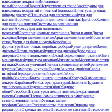
напольные покрытия
Виниловые
полы
Ковролин
Паркет
Искусственная трава
Аксессуары для
напольных покрытий и плитки
Подложка
Плинтусы, уголки,
обводы для труб
Плинтусы для сантехники
Фуги для
плитки
Порожки, профили для пола и плитки
Приспособления
для укладки плитки
Системы выравнивания
плитки
Аксессуары для напольных
покрытий
Реставрационные материалы
Двери и арки
Двери
входные
Двери межкомнатные
Арки межкомнатные
Москитные
сетки
Двери для бани и сауны
Коробки и
фурнитура
Наличники, коробки, доборы
Ручки дверные
Замки
дверные
Петли дверные
Фурнитура дверная
Доводчики
дверные
Окна и подоконники
Окна
Подоконники, отливы
Окна
мансардные
Фурнитура оконная
Мягкие окна
Москитные сетки
на окна
Жалюзи уличные
Пленки солнцезащитные
Крепежные
изделия
Саморезы, шурупы
Гвозди
Анкеры, дюбели
Скобы,
штифты
Перфорированный крепеж
Гайки,
шайбы
Заклепки
Болты, винты, шпильки
Хомуты
Химические
анкеры
Карабины
Фиксаторы арматуры
Шплинты
Пружины
универсальные
Отделка стен
Обои
Жидкие
обои
Фотообои
Штукатурки декоративные
Декоративный
камень
Скинали
Пленки самоклеящиеся
Армирующие
сетки
Стеновые панели
Уголки, маяки,
профили
Вагонка
Стеклохолсты, флизелин
Экраны для
радиаторов
Отделка потолка
Потолочные системы
Потолочные