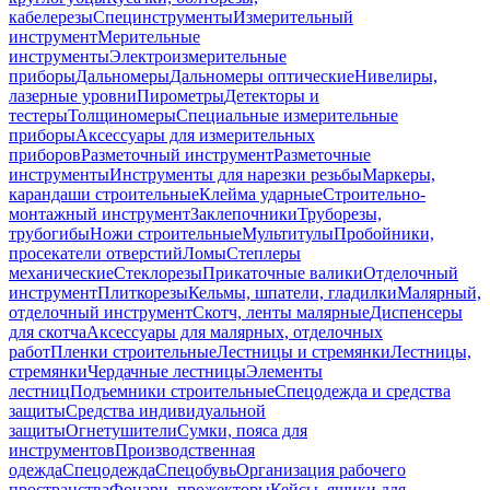
кабелерезы
Специнструменты
Измерительный
инструмент
Мерительные
инструменты
Электроизмерительные
приборы
Дальномеры
Дальномеры оптические
Нивелиры,
лазерные уровни
Пирометры
Детекторы и
тестеры
Толщиномеры
Специальные измерительные
приборы
Аксессуары для измерительных
приборов
Разметочный инструмент
Разметочные
инструменты
Инструменты для нарезки резьбы
Маркеры,
карандаши строительные
Клейма ударные
Строительно-
монтажный инструмент
Заклепочники
Труборезы,
трубогибы
Ножи строительные
Мультитулы
Пробойники,
просекатели отверстий
Ломы
Степлеры
механические
Стеклорезы
Прикаточные валики
Отделочный
инструмент
Плиткорезы
Кельмы, шпатели, гладилки
Малярный,
отделочный инструмент
Скотч, ленты малярные
Диспенсеры
для скотча
Аксессуары для малярных, отделочных
работ
Пленки строительные
Лестницы и стремянки
Лестницы,
стремянки
Чердачные лестницы
Элементы
лестниц
Подъемники строительные
Спецодежда и средства
защиты
Средства индивидуальной
защиты
Огнетушители
Сумки, пояса для
инструментов
Производственная
одежда
Спецодежда
Спецобувь
Организация рабочего
пространства
Фонари, прожекторы
Кейсы, ящики для