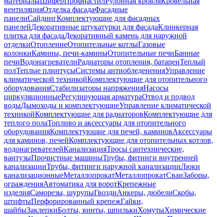
материалы
Шифер
Профнастил
Рулонная кровля
Кровельная
вентиляция
Отделка фасада
Фасадные
панели
Сайдинг
Комплектующие для фасадных
панелей
Декоративные штукатурки для фасада
Клинкерная
плитка для фасада
Декоративный камень для наружной
отделки
Отопление
Отопительные котлы
Газовые
колонки
Камины, печи-камины
Отопительные печи
Банные
печи
Водонагреватели
Радиаторы отопления, батареи
Теплый
пол
Теплые плинтусы
Системы антиобледенения
Управление
климатической техникой
Комплектующие для отопительного
оборудования
Стабилизаторы напряжения
Насосы
циркуляционные
Регулирующая арматура
Отвод и подвод
воды
Дымоходы и комплектующие
Управление климатической
техникой
Комплектующие для радиаторов
Комплектующие для
теплого пола
Топливо и аксессуары для отопительного
оборудования
Комплектующие для печей, каминов
Аксессуары
для каминов, печей
Комплектующие для отопительных котлов,
водонагревателей
Канализация
Тросы сантехнические,
вантузы
Прочистные машины
Трубы, фитинги внутренней
канализации
Трубы, фитинги наружной канализации
Люки
канализационные
Металлопрокат
Металлопрокат
Сваи
Заборы,
ограждения
Автоматика для ворот
Крепежные
изделия
Саморезы, шурупы
Гвозди
Анкеры, дюбели
Скобы,
штифты
Перфорированный крепеж
Гайки,
шайбы
Заклепки
Болты, винты, шпильки
Хомуты
Химические