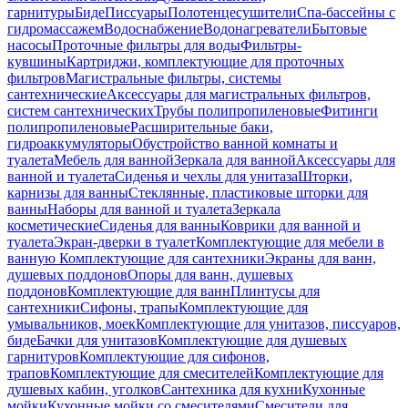
гарнитуры
Биде
Писсуары
Полотенцесушители
Спа-бассейны с
гидромассажем
Водоснабжение
Водонагреватели
Бытовые
насосы
Проточные фильтры для воды
Фильтры-
кувшины
Картриджи, комплектующие для проточных
фильтров
Магистральные фильтры, системы
сантехнические
Аксессуары для магистральных фильтров,
систем сантехнических
Трубы полипропиленовые
Фитинги
полипропиленовые
Расширительные баки,
гидроаккумуляторы
Обустройство ванной комнаты и
туалета
Мебель для ванной
Зеркала для ванной
Аксессуары для
ванной и туалета
Сиденья и чехлы для унитаза
Шторки,
карнизы для ванны
Стеклянные, пластиковые шторки для
ванны
Наборы для ванной и туалета
Зеркала
косметические
Сиденья для ванны
Коврики для ванной и
туалета
Экран-дверки в туалет
Комплектующие для мебели в
ванную
Комплектующие для сантехники
Экраны для ванн,
душевых поддонов
Опоры для ванн, душевых
поддонов
Комплектующие для ванн
Плинтусы для
сантехники
Сифоны, трапы
Комплектующие для
умывальников, моек
Комплектующие для унитазов, писсуаров,
биде
Бачки для унитазов
Комплектующие для душевых
гарнитуров
Комплектующие для сифонов,
трапов
Комплектующие для смесителей
Комплектующие для
душевых кабин, уголков
Сантехника для кухни
Кухонные
мойки
Кухонные мойки со смесителями
Смесители для