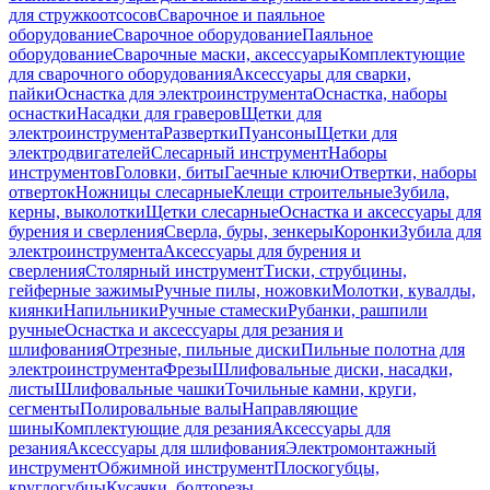
для стружкоотсосов
Сварочное и паяльное
оборудование
Сварочное оборудование
Паяльное
оборудование
Сварочные маски, аксессуары
Комплектующие
для сварочного оборудования
Аксессуары для сварки,
пайки
Оснастка для электроинструмента
Оснастка, наборы
оснастки
Насадки для граверов
Щетки для
электроинструмента
Развертки
Пуансоны
Щетки для
электродвигателей
Слесарный инструмент
Наборы
инструментов
Головки, биты
Гаечные ключи
Отвертки, наборы
отверток
Ножницы слесарные
Клещи строительные
Зубила,
керны, выколотки
Щетки слесарные
Оснастка и аксессуары для
бурения и сверления
Сверла, буры, зенкеры
Коронки
Зубила для
электроинструмента
Аксессуары для бурения и
сверления
Столярный инструмент
Тиски, струбцины,
гейферные зажимы
Ручные пилы, ножовки
Молотки, кувалды,
киянки
Напильники
Ручные стамески
Рубанки, рашпили
ручные
Оснастка и аксессуары для резания и
шлифования
Отрезные, пильные диски
Пильные полотна для
электроинструмента
Фрезы
Шлифовальные диски, насадки,
листы
Шлифовальные чашки
Точильные камни, круги,
сегменты
Полировальные валы
Направляющие
шины
Комплектующие для резания
Аксессуары для
резания
Аксессуары для шлифования
Электромонтажный
инструмент
Обжимной инструмент
Плоскогубцы,
круглогубцы
Кусачки, болторезы,