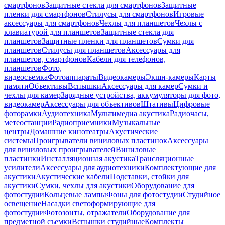
смартфонов
Защитные стекла для смартфонов
Защитные
пленки для смартфонов
Стилусы для смартфонов
Игровые
аксессуары для смартфонов
Чехлы для планшетов
Чехлы с
клавиатурой для планшетов
Защитные стекла для
планшетов
Защитные пленки для планшетов
Сумки для
планшетов
Стилусы для планшетов
Аксессуары для
планшетов, смартфонов
Кабели для телефонов,
планшетов
Фото,
видеосъемка
Фотоаппараты
Видеокамеры
Экшн-камеры
Карты
памяти
Объективы
Вспышки
Аксессуары для камер
Сумки и
чехлы для камер
Зарядные устройства, аккумуляторы для фото,
видеокамер
Аксессуары для объективов
Штативы
Цифровые
фоторамки
Аудиотехника
Мультимедиа акустика
Радиочасы,
метеостанции
Радиоприемники
Музыкальные
центры
Домашние кинотеатры
Акустические
системы
Проигрыватели виниловых пластинок
Аксессуары
для виниловых проигрывателей
Виниловые
пластинки
Инсталляционная акустика
Трансляционные
усилители
Аксессуары для аудиотехники
Комплектующие для
акустики
Акустические кабели
Подставки, стойки для
акустики
Сумки, чехлы для акустики
Оборудование для
фотостудии
Кольцевые лампы
Фоны для фотостудии
Студийное
освещение
Насадки светоформирующие для
фотостудии
Фотозонты, отражатели
Оборудование для
предметной съемки
Вспышки студийные
Комплекты