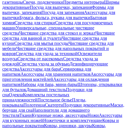
газетницы
Свечи, подсвечники
Предметы интерьера
Ширмы
декоративные
Посуда для выпечки, запекания
Формы для
выпечки, запекания
Посуда для запекания
Аксессуары для
выпечки
Бумага, фольга, рукава для выпечки
Бытовая
химия
Средства для стирки
Средства для посудомоечных
машин
Универсальные, специальные чистящие
средства
Чистящие средства для стекол и зеркал
Чистящие
средства для ванной и туалета
Чистящие средства для
кухни
Средства для мытья посуды
Чистящие средства для
мебели
Чистящие средства для напольных покрытий и
ковров
Средства для ухода за техникой
Освежители
воздуха
Средства от насекомых
Средства ухода за
одеждой
Средства ухода за обувью
Дезинфицирующие
средства
Аксессуары для бара
Сервировка для
напитков
Аксессуары для хранения напитков
Аксессуары для
приготовления коктейлей
Аксессуары для охлаждения
напитков
Наборы для бара, мини-бары
Штопоры, открывалки
для бутылок
Домашний текстиль
Подушки для
сна
Одеяла
Комплекты постельных
принадлежностей
Постельное белье
Пледы,
покрывала
Полотенца
Скатерти
Подушки декоративные
Маски,
беруши для сна
Наполнители для домашнего
текстиля
Ткани
Кухонные ножи, аксессуары
Ножи
Аксессуары
для кухонных ножей
Ножеточки и комплектующие
Ковры и
напольные покрытия
Ковры, циновки, шкуры
Ковры,