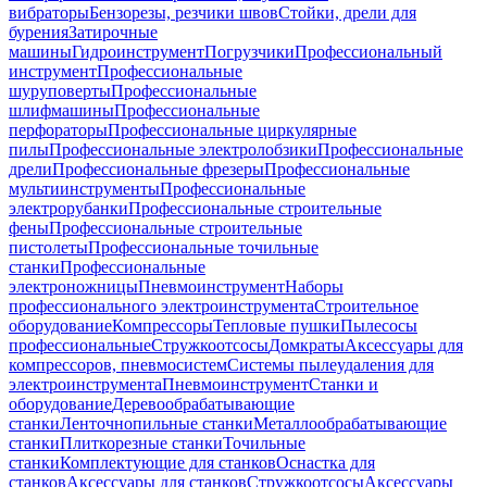
вибраторы
Бензорезы, резчики швов
Стойки, дрели для
бурения
Затирочные
машины
Гидроинструмент
Погрузчики
Профессиональный
инструмент
Профессиональные
шуруповерты
Профессиональные
шлифмашины
Профессиональные
перфораторы
Профессиональные циркулярные
пилы
Профессиональные электролобзики
Профессиональные
дрели
Профессиональные фрезеры
Профессиональные
мультиинструменты
Профессиональные
электрорубанки
Профессиональные строительные
фены
Профессиональные строительные
пистолеты
Профессиональные точильные
станки
Профессиональные
электроножницы
Пневмоинструмент
Наборы
профессионального электроинструмента
Строительное
оборудование
Компрессоры
Тепловые пушки
Пылесосы
профессиональные
Стружкоотсосы
Домкраты
Аксессуары для
компрессоров, пневмосистем
Системы пылеудаления для
электроинструмента
Пневмоинструмент
Станки и
оборудование
Деревообрабатывающие
станки
Ленточнопильные станки
Металлообрабатывающие
станки
Плиткорезные станки
Точильные
станки
Комплектующие для станков
Оснастка для
станков
Аксессуары для станков
Стружкоотсосы
Аксессуары