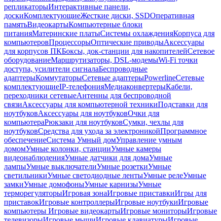
репликаторы
Интерактивные панели,
доски
Комплектующие
Жесткие диски, SSD
Оперативная
память
Видеокарты
Компьютерные блоки
питания
Материнские платы
Системы охлаждения
Корпуса для
компьютеров
Процессоры
Оптические приводы
Аксессуары
для корпусов ПК
Боксы, док-станции для накопителей
Сетевое
оборудование
Маршрутизаторы, DSL-модемы
Wi-Fi точки
доступа, усилители сигнала
Беспроводные
адаптеры
Коммутаторы
Сетевые адаптеры
Powerline
Сетевые
комплектующие
IP-телефония
Медиаконвертеры
Кабели,
переходники сетевые
Антенны для беспроводной
связи
Аксессуары для компьютерной техники
Подставки для
ноутбуков
Аксессуары для ноутбуков
Очки для
компьютера
Рюкзаки для ноутбуков
Сумки, чехлы для
ноутбуков
Средства для ухода за электроникой
Программное
обеспечение
Система Умный дом
Управление умным
домом
Умные колонки, станции
Умные камеры
видеонаблюдения
Умные датчики для дома
Умные
лампы
Умные выключатели
Умные розетки
Умные
светильники
Умные светодиодные ленты
Умные реле
Умные
замки
Умные домофоны
Умные карнизы
Умные
терморегуляторы
Игровая зона
Игровые приставки
Игры для
приставок
Игровые контроллеры
Игровые ноутбуки
Игровые
компьютеры
Игровые видеокарты
Игровые мониторы
Игровые
телевизоры
Игровые мыши
Игровые клавиатуры
Игровые