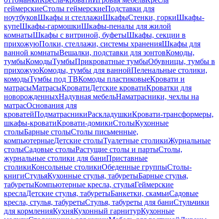
геймерские
Столы геймерские
Подставки для
ноутбуков
Шкафы и стеллажи
Шкафы
Стенки, горки
Шкафы-
купе
Шкафы-гармошки
Шкафы-пеналы для жилой
комнаты
Шкафы с витриной, буфеты
Шкафы, секции в
прихожую
Полки, стеллажи, системы хранения
Шкафы для
ванной комнаты
Вешалки, подставки для зонтов
Комоды,
тумбы
Комоды
Тумбы
Прикроватные тумбы
Обувницы, тумбы в
прихожую
Комоды, тумбы для ванной
Пеленальные столики,
комоды
Тумбы под ТВ
Комоды пластиковые
Кровати и
матрасы
Матрасы
Кровати
Детские кровати
Кроватки для
новорожденных
Надувная мебель
Наматрасники, чехлы на
матрас
Основания для
кроватей
Подматрасники
Раскладушки
Кровати-трансформеры,
шкафы-кровати
Кровати-домики
Столы
Кухонные
столы
Барные столы
Столы письменные,
компьютерные
Детские столы
Туалетные столики
Журнальные
столы
Садовые столы
Растущие столы и парты
Столы,
журнальные столики для бани
Приставные
столики
Консольные столики
Обеденные группы
Столы-
книги
Стулья
Кухонные стулья, табуреты
Барные стулья,
табуреты
Компьютерные кресла, стулья
Геймерские
кресла
Детские стулья, табуреты
Банкетки, скамьи
Садовые
кресла, стулья, табуреты
Стулья, табуреты для бани
Стульчики
для кормления
Кухня
Кухонный гарнитур
Кухонные