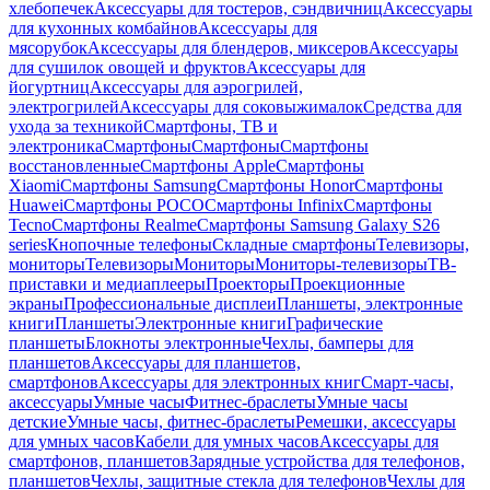
хлебопечек
Аксессуары для тостеров, сэндвичниц
Аксессуары
для кухонных комбайнов
Аксессуары для
мясорубок
Аксессуары для блендеров, миксеров
Аксессуары
для сушилок овощей и фруктов
Аксессуары для
йогуртниц
Аксессуары для аэрогрилей,
электрогрилей
Аксессуары для соковыжималок
Средства для
ухода за техникой
Смартфоны, ТВ и
электроника
Смартфоны
Смартфоны
Смартфоны
восстановленные
Смартфоны Apple
Смартфоны
Xiaomi
Смартфоны Samsung
Смартфоны Honor
Смартфоны
Huawei
Смартфоны POCO
Смартфоны Infinix
Смартфоны
Tecno
Смартфоны Realme
Смартфоны Samsung Galaxy S26
series
Кнопочные телефоны
Складные смартфоны
Телевизоры,
мониторы
Телевизоры
Мониторы
Мониторы-телевизоры
ТВ-
приставки и медиаплееры
Проекторы
Проекционные
экраны
Профессиональные дисплеи
Планшеты, электронные
книги
Планшеты
Электронные книги
Графические
планшеты
Блокноты электронные
Чехлы, бамперы для
планшетов
Аксессуары для планшетов,
смартфонов
Аксессуары для электронных книг
Смарт-часы,
аксессуары
Умные часы
Фитнес-браслеты
Умные часы
детские
Умные часы, фитнес-браслеты
Ремешки, аксессуары
для умных часов
Кабели для умных часов
Аксессуары для
смартфонов, планшетов
Зарядные устройства для телефонов,
планшетов
Чехлы, защитные стекла для телефонов
Чехлы для