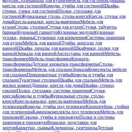
модули
Столешницы для кухни
Мебель для гостиной
Диваны,
кресла для гостиной
Комоды, тумбы для гостиной
Шкафы,
стенки, горки для гостиной
Полки, стеллажи для
гостиной
Журнальные столы, столы-книги
Кресла, стулья для
дома
Кресла-качалки, кресла-маятники
Мебель для
кухни
Столы, столики
Стулья для кухни
Стулья, табуреты
барные
Кухонный гарнитур
Кухонные модули
Кухонные
уголки, диваны
Стульчики для кормления
Системы хранения
для кухни
Мебель для ванной
Тумбы, консоли для
ванной
Шкафы, пеналы для ванной
Шкафчики, полки для
ванной
Зеркала для ванной
Аксессуары для ванной
Мебель-
трансформер
Мебель-трансформер
Кровати-
трансформеры
Детские кроватки-трансформеры
Столы-
трансформеры
Мебель для спальни
Зеркала
Комплекты мебели
для спальни
Прикроватные тумбы
Комоды и тумбы для
спальни
Туалетные столики
Шкафы для спальни
Мебель для
жилых комнат
Диваны, кресла для дома
Шкафы, стенки,
секции
Полки, стеллажи, системы хранения
Стулья,
кресла
Комоды и тумбы
Журнальные столы, столы-
книги
Кресла-качалки, кресла-маятники
Мебель для
телевизора
Комоды, тумбы под телевизор
Кронштейны, стойки
для телевизора
Каминокомплекты под телевизор
Мебель для
прихожей
Секции, тумбы в прихожую
Полки и системы
хранения в прихожую
Вешалки, подставки для
зонтов
Банкетки, скамьи
Ключницы, газетницы
Детская