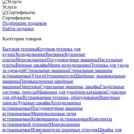
Услуги
Сертификаты
Подборщик подарков
Найти подарки
Категории товаров
Бытовая техника
Крупная техника для
кухни
Холодильники
Вытяжки
Кухонные
плиты
Морозильники
Посудомоечные машины
Настольные
плиты
Винные шкафы
Мини-холодильники
Техника для ухода
за одеждой
Стиральные машины
Стиральные машины
встраиваемые
Утюги
Отпариватели
Швейные, вышивальные
машины
Промышленные швейные
машины
Оверлоки
Сушильные машины, шкафы
Гладильные
системы, прессы
Машинки для удаления катышков
Сушилки
для обуви
Встраиваемая техника, оборудование
Варочные
панели
Духовые шкафы
Холодильники
встраиваемые
Посудомоечные машины
встраиваемые
Микроволновые печи
встраиваемые
Кофемашины встраиваемые
Комплекты
встраиваемой техники
Морозильники
встраиваемые
Измельчители пищевых отходов
Шкафы для