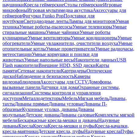
наушники
Кресла геймерские
Столы геймерские
Игровые
микрофоны
Игровая мультимедиа акустика
Аксессуары для
геймеров
Фигурки Funko Pop
Подставки для
ноутбуков
Светодиодные ленты
Лампы для мониторов
Умная
техника
Умные роботы-пылесосы
Умные телевизоры
Умные
стиральные машины
Умные чайники
Умные роботы
кулинарные
Умные вентиляторы
Умные кондиционеры
Умные
обогреватели
Умные увлажнители, очистители воздуха
Умные
отопительные котлы
Умные проветриватели
Умные радиочасы,
метеостанции
Умные кормушки и поилки для
животных
Умные напольные весы
Накопители данных
USB
Flash накопители
Внешние HDD, SSD диски
Карты
памяти
Сетевые накопители
Картридеры
Оптические
диски
Наблюдение и безопасность
Камеры
видеонаблюдения
Аксессуары для CCTV
Домофоны,
вызывные панели
Датчики для дома
Охранные системы,
сигнализации
Системы контроля и управления
доступом
Металлодетекторы
Мебель
Мягкая мебель
Диваны,
тахты
Диваны прямые
Диваны угловые
Диваны П-
образные
Кухонные уголки, диваны
Диваны
модульные
Детские диваны
Диваны садовые
Комплекты мягкой
мебели
Бескаркасные кресла-мешки и диваны
Надувные
диваны
Кресла
Кресла
Кресла-мешки и пуфы
Кресла-качалки,
кресла-маятники
Детские кресла, пуфы
Надувные кресла
Пуфы,
оттоманки
Кресла-кровати
Игровая мебель
Кресла