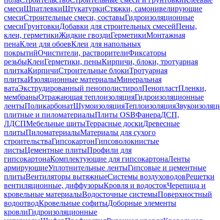
смеси
Шпатлевки
Штукатурки
Стяжки, самонивелирующие
смеси
Строительные смеси, составы
Гидроизоляционные
смеси
Грунтовки
Добавки для строительных смесей
Пены,
клеи, герметики
Жидкие гвозди
Герметики
Монтажная
пена
Клеи для обоев
Клеи для напольных
покрытий
Очистители, растворители
Фиксаторы
резьбы
Клеи
Герметики, пены
Кирпичи, блоки, тротуарная
плитка
Кирпичи
Строительные блоки
Тротуарная
плитка
Изоляционные материалы
Минеральная
вата
Экструдированный пенополистирол
Пенопласт
Пленки,
мембраны
Отражающая теплоизоляция
Гидроизоляционные
ленты
Поликарбонат
Шумоизоляция
Теплоизоляция
Звукоизоляц
плитные и пиломатериалы
Плиты OSB
Фанера
ДСП,
ЛДСП
Мебельные щиты
Террасные доски
Древесные
плиты
Пиломатериалы
Материалы для сухого
строительства
Гипсокартон
Гипсоволокнистые
листы
Цементные плиты
Профили для
гипсокартона
Комплектующие для гипсокартона
Ленты
армирующие
Уплотнительные ленты
Гипсовые и цементные
плиты
Вентиляторы вытяжные
Системы воздуховодов
Решетки
вентиляционные, диффузоры
Кровля и водосток
Черепица и
кровельные материалы
Водосточные системы
Поверхностный
водоотвод
Кровельные софиты
Доборные элементы
кровли
Гидроизоляционные