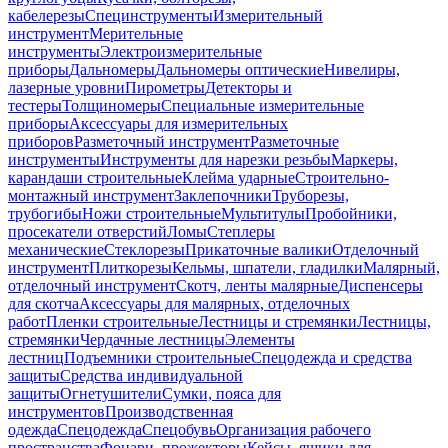
кабелерезы
Специнструменты
Измерительный
инструмент
Мерительные
инструменты
Электроизмерительные
приборы
Дальномеры
Дальномеры оптические
Нивелиры,
лазерные уровни
Пирометры
Детекторы и
тестеры
Толщиномеры
Специальные измерительные
приборы
Аксессуары для измерительных
приборов
Разметочный инструмент
Разметочные
инструменты
Инструменты для нарезки резьбы
Маркеры,
карандаши строительные
Клейма ударные
Строительно-
монтажный инструмент
Заклепочники
Труборезы,
трубогибы
Ножи строительные
Мультитулы
Пробойники,
просекатели отверстий
Ломы
Степлеры
механические
Стеклорезы
Прикаточные валики
Отделочный
инструмент
Плиткорезы
Кельмы, шпатели, гладилки
Малярный,
отделочный инструмент
Скотч, ленты малярные
Диспенсеры
для скотча
Аксессуары для малярных, отделочных
работ
Пленки строительные
Лестницы и стремянки
Лестницы,
стремянки
Чердачные лестницы
Элементы
лестниц
Подъемники строительные
Спецодежда и средства
защиты
Средства индивидуальной
защиты
Огнетушители
Сумки, пояса для
инструментов
Производственная
одежда
Спецодежда
Спецобувь
Организация рабочего
пространства
Фонари, прожекторы
Кейсы, ящики для