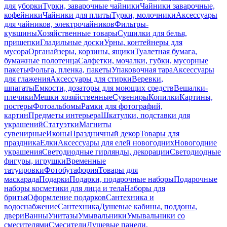
для уборки
Турки, заварочные чайники
Чайники заварочные,
кофейники
Чайники для плиты
Турки, молочники
Аксессуары
для чайников, электрочайников
Фильтры-
кувшины
Хозяйственные товары
Сушилки для белья,
прищепки
Гладильные доски
Урны, контейнеры для
мусора
Органайзеры, корзины, ящики
Туалетная бумага,
бумажные полотенца
Салфетки, мочалки, губки, мусорные
пакеты
Фольга, пленка, пакеты
Упаковочная тара
Аксессуары
для глажения
Аксессуары для стирки
Веревки,
шпагаты
Емкости, дозаторы для моющих средств
Вешалки-
плечики
Мешки хозяйственные
Сувениры
Копилки
Картины,
постеры
Фотоальбомы
Рамки для фотографий,
картин
Предметы интерьера
Шкатулки, подставки для
украшений
Статуэтки
Магниты
сувенирные
Иконы
Праздничный декор
Товары для
праздника
Елки
Аксессуары для елей новогодних
Новогодние
украшения
Светодиодные гирлянды, декорации
Светодиодные
фигуры, игрушки
Временные
татуировки
Фотобутафория
Товары для
маскарада
Подарки
Подарки, подарочные наборы
Подарочные
наборы косметики для лица и тела
Наборы для
бритья
Оформление подарков
Сантехника и
водоснабжение
Сантехника
Душевые кабины, поддоны,
двери
Ванны
Унитазы
Умывальники
Умывальники со
смесителями
Смесители
Душевые панели,