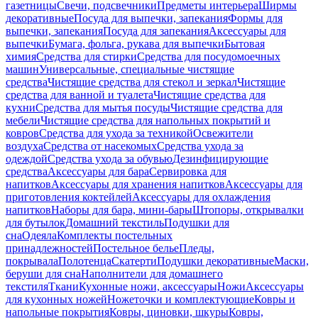
газетницы
Свечи, подсвечники
Предметы интерьера
Ширмы
декоративные
Посуда для выпечки, запекания
Формы для
выпечки, запекания
Посуда для запекания
Аксессуары для
выпечки
Бумага, фольга, рукава для выпечки
Бытовая
химия
Средства для стирки
Средства для посудомоечных
машин
Универсальные, специальные чистящие
средства
Чистящие средства для стекол и зеркал
Чистящие
средства для ванной и туалета
Чистящие средства для
кухни
Средства для мытья посуды
Чистящие средства для
мебели
Чистящие средства для напольных покрытий и
ковров
Средства для ухода за техникой
Освежители
воздуха
Средства от насекомых
Средства ухода за
одеждой
Средства ухода за обувью
Дезинфицирующие
средства
Аксессуары для бара
Сервировка для
напитков
Аксессуары для хранения напитков
Аксессуары для
приготовления коктейлей
Аксессуары для охлаждения
напитков
Наборы для бара, мини-бары
Штопоры, открывалки
для бутылок
Домашний текстиль
Подушки для
сна
Одеяла
Комплекты постельных
принадлежностей
Постельное белье
Пледы,
покрывала
Полотенца
Скатерти
Подушки декоративные
Маски,
беруши для сна
Наполнители для домашнего
текстиля
Ткани
Кухонные ножи, аксессуары
Ножи
Аксессуары
для кухонных ножей
Ножеточки и комплектующие
Ковры и
напольные покрытия
Ковры, циновки, шкуры
Ковры,