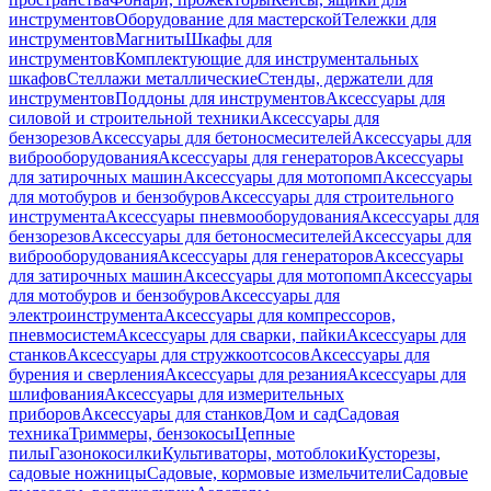
инструментов
Оборудование для мастерской
Тележки для
инструментов
Магниты
Шкафы для
инструментов
Комплектующие для инструментальных
шкафов
Стеллажи металлические
Стенды, держатели для
инструментов
Поддоны для инструментов
Аксессуары для
силовой и строительной техники
Аксессуары для
бензорезов
Аксессуары для бетоносмесителей
Аксессуары для
виброоборудования
Аксессуары для генераторов
Аксессуары
для затирочных машин
Аксессуары для мотопомп
Аксессуары
для мотобуров и бензобуров
Аксессуары для строительного
инструмента
Аксессуары пневмооборудования
Аксессуары для
бензорезов
Аксессуары для бетоносмесителей
Аксессуары для
виброоборудования
Аксессуары для генераторов
Аксессуары
для затирочных машин
Аксессуары для мотопомп
Аксессуары
для мотобуров и бензобуров
Аксессуары для
электроинструмента
Аксессуары для компрессоров,
пневмосистем
Аксессуары для сварки, пайки
Аксессуары для
станков
Аксессуары для стружкоотсосов
Аксессуары для
бурения и сверления
Аксессуары для резания
Аксессуары для
шлифования
Аксессуары для измерительных
приборов
Аксессуары для станков
Дом и сад
Садовая
техника
Триммеры, бензокосы
Цепные
пилы
Газонокосилки
Культиваторы, мотоблоки
Кусторезы,
садовые ножницы
Садовые, кормовые измельчители
Садовые