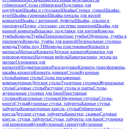
геймерские
Столы геймерские
Подставки для
ноутбуков
Шкафы и стеллажи
Шкафы
Стенки, горки
Шкафы-
купе
Шкафы-гармошки
Шкафы-пеналы для жилой
комнаты
Шкафы с витриной, буфеты
Шкафы, секции в
прихожую
Полки, стеллажи, системы хранения
Шкафы для
ванной комнаты
Вешалки, подставки для зонтов
Комоды,
тумбы
Комоды
Тумбы
Прикроватные тумбы
Обувницы, тумбы в
прихожую
Комоды, тумбы для ванной
Пеленальные столики,
комоды
Тумбы под ТВ
Комоды пластиковые
Кровати и
матрасы
Матрасы
Кровати
Детские кровати
Кроватки для
новорожденных
Надувная мебель
Наматрасники, чехлы на
матрас
Основания для
кроватей
Подматрасники
Раскладушки
Кровати-трансформеры,
шкафы-кровати
Кровати-домики
Столы
Кухонные
столы
Барные столы
Столы письменные,
компьютерные
Детские столы
Туалетные столики
Журнальные
столы
Садовые столы
Растущие столы и парты
Столы,
журнальные столики для бани
Приставные
столики
Консольные столики
Обеденные группы
Столы-
книги
Стулья
Кухонные стулья, табуреты
Барные стулья,
табуреты
Компьютерные кресла, стулья
Геймерские
кресла
Детские стулья, табуреты
Банкетки, скамьи
Садовые
кресла, стулья, табуреты
Стулья, табуреты для бани
Стульчики
для кормления
Кухня
Кухонный гарнитур
Кухонные