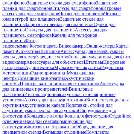
смартфонов
Защитные стекла для смартфонов
Защитные
пленки для смартфонов
Стилусы для смартфонов
Игровые
аксессуары для смартфонов
Чехлы для планшетов
Чехлы с
клавиатурой для планшетов
Защитные стекла для
планшетов
Защитные пленки для планшетов
Сумки для
планшетов
Стилусы для планшетов
Аксессуары для
планшетов, смартфонов
Кабели для телефонов,
планшетов
Фото,
видеосъемка
Фотоаппараты
Видеокамеры
Экшн-камеры
Карты
памяти
Объективы
Вспышки
Аксессуары для камер
Сумки и
чехлы для камер
Зарядные устройства, аккумуляторы для фото,
видеокамер
Аксессуары для объективов
Штативы
Цифровые
фоторамки
Аудиотехника
Мультимедиа акустика
Радиочасы,
метеостанции
Радиоприемники
Музыкальные
центры
Домашние кинотеатры
Акустические
системы
Проигрыватели виниловых пластинок
Аксессуары
для виниловых проигрывателей
Виниловые
пластинки
Инсталляционная акустика
Трансляционные
усилители
Аксессуары для аудиотехники
Комплектующие для
акустики
Акустические кабели
Подставки, стойки для
акустики
Сумки, чехлы для акустики
Оборудование для
фотостудии
Кольцевые лампы
Фоны для фотостудии
Студийное
освещение
Насадки светоформирующие для
фотостудии
Фотозонты, отражатели
Оборудование для
предметной съемки
Вспышки студийные
Комплекты