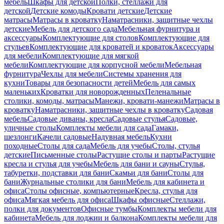
мебель
Шкафы для детской
Полки, стеллажи для
детской
Детские комоды
Кровати детские
Детские
матрасы
Матрасы в кроватку
Наматрасники, защитные чехлы
детские
Мебель для детского сада
Мебельная фурнитура и
аксессуары
Комплектующие для столов
Комплектующие для
стульев
Комплектующие для кроватей и кроваток
Аксессуары
для мебели
Комплектующие для мягкой
мебели
Комплектующие для корпусной мебели
Мебельная
фурнитура
Чехлы для мебели
Системы хранения для
кухни
Товары для безопасности детей
Мебель для самых
маленьких
Кроватки для новорожденных
Пеленальные
столики, комоды, матрасы
Манежи, кровати-манежи
Матрасы в
кроватку
Наматрасники, защитные чехлы в кроватку
Садовая
мебель
Садовые диваны, кресла
Садовые стулья
Садовые,
уличные столы
Комплекты мебели для сада
Гамаки,
шезлонги
Качели садовые
Надувная мебель
Кухни
походные
Столы для сада
Мебель для учебы
Столы, стулья
детские
Письменные столы
Растущие столы и парты
Растущие
кресла и стулья для учебы
Мебель для бани и сауны
Стулья,
табуретки, подставки для бани
Скамьи для бани
Столы для
бани
Журнальные столики для бани
Мебель для кабинета и
офиса
Столы офисные, компьютерные
Кресла, стулья для
офиса
Мягкая мебель для офиса
Шкафы офисные
Стеллажи,
полки для документов
Офисные тумбы
Комплекты мебели для
кабинета
Мебель для лоджии и балкона
Комплекты мебели для