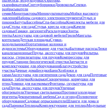
пылесосы, воздуходувки
Аэраторы,
скарификаторы
Снегоуборщики
Дровоколы
Сеялки,
разбрасыватели
семян
Минитракторы
Миникультиваторы
Мойки высокого
давления
Наборы садового электроинструмента
Отдых и
пикник
Батуты
Бассейны
Спа-бассейны
Комплекты мебели для
сада
Столы для сада
Стулья, кресла для сада
Качели
садовые
Гамаки, шезлонги
Раскладушки
Зонты,
тенты
Аксессуары для садовой мебели
Грили
Мангалы,
коптильни
Детская площадка
Сумки-
холодильники
Портативные колонки и
аудиосистемы
Оборудование для участка
Бытовые насосы
Люки
канализационные
Пруды, аксессуары для прудов
Фильтры,
насосы, стерилизаторы для прудов
Компрессоры для
прудов
Станции биологической очистки
Запчасти и
комплектующие для оборудования
Благоустройство
участка
Дачные дома
Беседки
Бани
Хозблоки и
сараи
Аксессуары для озеленения сада
Декор для сада
Почтовые
ящики, таблички
Козырьки
Скворечники, кормушки для
птиц
Домики для насекомых
Фонтаны, скульптуры для
сада
Пруды, аксессуары для прудов
Уличные
обогреватели
Уличные светильники
Противогололедные
реагенты
Декоративный щебень
Сад и огород
Поливочное
оборудование
Садовые опрыскиватели
Шланги для дома и
сада
Парники
Теплицы
Комплектующие для теплиц
Модульные