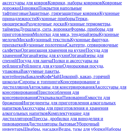
аксессуары для ковров
Коврики, наборы ковриков
Ковровые
дорожки
Циновки
Покрытия напольные
тафтинговые
Защитные, грязезащитные коврики
Кухонные
принадлежности
Кухонные приборы
Терки,
овощерезки
Разделочные доски
Кухонные термометры,
таймеры
Дуршлаги, сита, воронки
Формы, приборы для
приготовления
Молотки для мяса, тендерайзеры
Кухонные
мелочи
Миски
Кухонный текстиль
Кухонные фартуки,
прихватки
Кухонные полотенца
Скатерти, сервировочные
салфетки
Организация хранения на кухне
Посуда для
хранения
Органайзеры для кухни
Органайзеры для
специй
Посуда для ланча
Полки и аксессуары на
рейлинги
Рейлинги для кухни
Одноразовая посуда,
упаковка
Вакуумные пакеты,
контейнеры
Бакалея
Кофе
Чай
Цикорий, какао, горячий
шоколад
Сиропы и топпинги
Консервирование и
дистилляция
Автоклавы для консервирования
Аксессуары для
консервирования
Приспособления для
консервирования
Открывалки
Пивоварни
Емкости для
брожения
Ингредиенты для приготовления алкогольных
напитков
Аксессуары для приготовления и хранения
алкогольных напитков
Комплектующие для
дистилляторов
Прессы, дробилки для виноделия и
пивоварения
Дистилляторы бытовые
Уборочный
инвентарь
Швабры, насадки
Ведра, тазы для уборки
Наборы