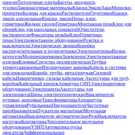
панели
Потолочные плиты
Багеты, молдинги,
уголки
Лакокрасочные материалы
Краски
Эмали
Лаки
Морилки,
пропитки
Колеры для краски
Растворители
Грунтовки
Краски,
эмали аэрозольные
Краски, эмали
Пены, клеи,
герметики
Жидкие гвозди
Герметики
Монтажная пена
Клеи для
обоев
Клеи для напольных покрытий
Очистители,
растворители
Фиксаторы резьбы
Клеи
Герметики,
пены
Электромонтажное оборудование
Розетки и
выключатели
Электрические звонки
Коробки
распределительные и подрозетники
Электропатроны
Вилки,
штепсели
Молниеприемники
Заземление
Электромонтажные
изделия
Клеммы
Средства диэлектрические
Трубки
термоусаживаемые
Изолирующие зажимы
Кабель и системы
для прокладки
Короба, трубы, металлорукав
Силовой
кабель
Наконечники, гильзы кабельные
Аксессуары для труб,
коробов
Кабельный крепеж
Арматура СИП
Электрощитовое
оборудование
Электрощиты
Аксессуары для
электрощита
Шины электротехнические
Выключатели
путевые, концевые
Трансформаторы
Аппаратура
управления
Рубильники
Предохранители
Частотные
преобразователи
Пускатели магнитные
Модульная
автоматика
Выключатели автоматические
Реле
Выключатели
нагрузки
Контакторы
Дополнительное модульное
оборудование
УЗИП
Автоматика пуска
двигателя
Дифференциальные