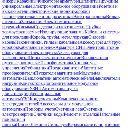
анкеры
Карабины
Фиксаторы арматуры
Шплинты
Пружины
универсальные
Электромонтажное оборудование
Розетки и
выключатели
Электрические звонки
Коробки
распределительные и подрозетники
Электропатроны
Вилки,
штепсели
Заземление
Электромонтажные
изделия
Клеммы
Средства диэлектрические
Трубки
термоусаживаемые
Изолирующие зажимы
Кабель и системы
для прокладки
Короба, трубы, металлорукав
Силовой
кабель
Наконечники, гильзы кабельные
Аксессуары для труб,
коробов
Кабельный крепеж
Арматура СИП
Электрощитовое
оборудование
Электрощиты
Аксессуары для
электрощита
Шины электротехнические
Выключатели
путевые, концевые
Трансформаторы
Аппаратура
управления
Рубильники
Предохранители
Частотные
преобразователи
Пускатели магнитные
Модульная
автоматика
Выключатели автоматические
Реле
Выключатели
нагрузки
Контакторы
Дополнительное модульное
оборудование
УЗИП
Автоматика пуска
двигателя
Дифференциальные
автоматы
УЗО
Конденсаторы
Комплексная защита
электродвигателей
Аксессуары для модульной
автоматики
Приборы учета
Счетчики газа
Счетчики
электроэнергии
Счетчики воды
Ремонт и отделка
Напольные
покрытия и
плитка
Плитка
Ламинат
Линолеум
Керамогранит
Спортивные