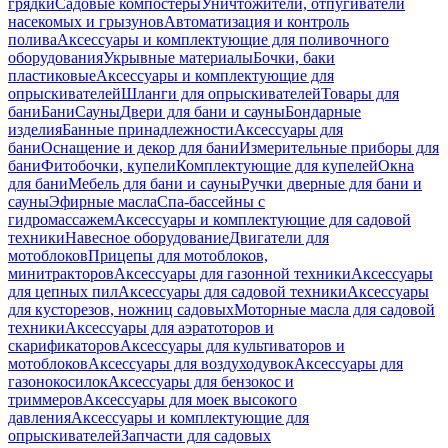
грядки
Садовые компостеры
Уничтожители, отпугиватели
насекомых и грызунов
Автоматизация и контроль
полива
Аксессуары и комплектующие для поливочного
оборудования
Укрывные материалы
Бочки, баки
пластиковые
Аксессуары и комплектующие для
опрыскивателей
Шланги для опрыскивателей
Товары для
бани
Бани
Сауны
Двери для бани и сауны
Бондарные
изделия
Банные принадлежности
Аксессуары для
бани
Оснащение и декор для бани
Измерительные приборы для
бани
Фитобочки, купели
Комплектующие для купелей
Окна
для бани
Мебель для бани и сауны
Ручки дверные для бани и
сауны
Эфирные масла
Спа-бассейны с
гидромассажем
Аксессуары и комплектующие для садовой
техники
Навесное оборудование
Двигатели для
мотоблоков
Прицепы для мотоблоков,
минитракторов
Аксессуары для газонной техники
Аксессуары
для цепных пил
Аксессуары для садовой техники
Аксессуары
для кусторезов, ножниц садовых
Моторные масла для садовой
техники
Аксессуары для аэратоторов и
скарификаторов
Аксессуары для культиваторов и
мотоблоков
Аксессуары для воздуходувок
Аксессуары для
газонокосилок
Аксессуары для бензокос и
триммеров
Аксессуары для моек высокого
давления
Аксессуары и комплектующие для
опрыскивателей
Запчасти для садовых