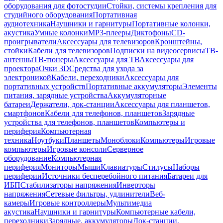
оборудования для фотостудии
Стойки, системы крепления для
студийного оборудования
Портативная
аудиотехника
Наушники и гарнитуры
Портативные колонки,
акустика
Умные колонки
MP3-плееры
Диктофоны
CD-
проигрыватели
Аксессуары для телевизоров
Кронштейны,
стойки
Кабели для телевизоров
Подписки на видеосервисы
ТВ-
антенны
ТВ-тюнеры
Аксессуары для ТВ
Аксессуары для
проектора
Очки 3D
Средства для ухода за
электроникой
Кабели, переходники
Аксессуары для
портативных устройств
Портативные аккумуляторы
Элементы
питания, зарядные устройства
Аккумуляторные
батареи
Держатели, док-станции
Аксессуары для планшетов,
смартфонов
Кабели для телефонов, планшетов
Зарядные
устройства для телефонов, планшетов
Компьютеры и
периферия
Компьютерная
техника
Ноутбуки
Планшеты
Моноблоки
Компьютеры
Игровые
компьютеры
Игровые консоли
Серверное
оборудование
Компьютерная
периферия
Мониторы
Мыши
Клавиатуры
Стилусы
Наборы
периферии
Источники бесперебойного питания
Батареи для
ИБП
Стабилизаторы напряжения
Инверторы
напряжения
Сетевые фильтры, удлинители
Веб-
камеры
Игровые контроллеры
Мультимедиа
акустика
Наушники и гарнитуры
Компьютерные кабели,
переходники
Зарядные, аккумуляторы
Док-станции,