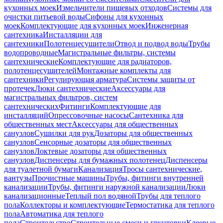
кухонных моек
Измельчители пищевых отходов
Системы для
очистки питьевой воды
Сифоны для кухонных
моек
Комплектующие для кухонных моек
Инженерная
сантехника
Инсталляции для
сантехники
Полотенцесушители
Отвод и подвод воды
Трубы
водопроводные
Магистральные фильтры, системы
сантехнические
Комплектующие для радиаторов,
полотенцесушителей
Монтажные комплекты для
сантехники
Регулирующая арматура
Системы защиты от
протечек
Люки сантехнические
Аксессуары для
магистральных фильтров, систем
сантехнических
Фитинги
Комплектующие для
инсталляций
Опрессовочные насосы
Сантехника для
общественных мест
Аксессуары для общественных
санузлов
Сушилки для рук
Дозаторы для общественных
санузлов
Сенсорные дозаторы для общественных
санузлов
Локтевые дозаторы для общественных
санузлов
Диспенсеры для бумажных полотенец
Диспенсеры
для туалетной бумаги
Канализация
Тросы сантехнические,
вантузы
Прочистные машины
Трубы, фитинги внутренней
канализации
Трубы, фитинги наружной канализации
Люки
канализационные
Теплый пол водяной
Трубы для теплого
пола
Коллекторы и комплектующие
Термостатика для теплого
пола
Автоматика для теплого
пола
Строительство
Строительные смеси и грунтовки
Клеевые