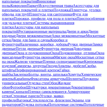
напольные покрытия
Виниловые
полы
Ковролин
Паркет
Искусственная трава
Аксессуары для
напольных покрытий и плитки
Подложка
Плинтусы, уголки,
обводы для труб
Плинтусы для сантехники
Фуги для
плитки
Порожки, профили для пола и плитки
Приспособления
для укладки плитки
Системы выравнивания
плитки
Аксессуары для напольных
покрытий
Реставрационные материалы
Двери и арки
Двери
входные
Двери межкомнатные
Арки межкомнатные
Москитные
сетки
Двери для бани и сауны
Коробки и
фурнитура
Наличники, коробки, доборы
Ручки дверные
Замки
дверные
Петли дверные
Фурнитура дверная
Доводчики
дверные
Окна и подоконники
Окна
Подоконники, отливы
Окна
мансардные
Фурнитура оконная
Мягкие окна
Москитные сетки
на окна
Жалюзи уличные
Пленки солнцезащитные
Крепежные
изделия
Саморезы, шурупы
Гвозди
Анкеры, дюбели
Скобы,
штифты
Перфорированный крепеж
Гайки,
шайбы
Заклепки
Болты, винты, шпильки
Хомуты
Химические
анкеры
Карабины
Фиксаторы арматуры
Шплинты
Пружины
универсальные
Отделка стен
Обои
Жидкие
обои
Фотообои
Штукатурки декоративные
Декоративный
камень
Скинали
Пленки самоклеящиеся
Армирующие
сетки
Стеновые панели
Уголки, маяки,
профили
Вагонка
Стеклохолсты, флизелин
Экраны для
радиаторов
Отделка потолка
Потолочные системы
Потолочные