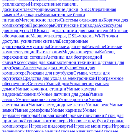
репликаторы
Интерактивные панели,
доски
Комплектующие
Жесткие диски, SSD
Оперативная
память
Видеокарты
Компьютерные блоки
питания
Материнские платы
Системы охлаждения
Корпуса для
компьютеров
Процессоры
Оптические приводы
Аксессуары
для корпусов ПК
Боксы, док-станции для накопителей
Сетевое
оборудование
Маршрутизаторы, DSL-модемы
Wi-Fi точки
доступа, усилители сигнала
Беспроводные
адаптеры
Коммутаторы
Сетевые адаптеры
Powerline
Сетевые
комплектующие
IP-телефония
Медиаконвертеры
Кабели,
переходники сетевые
Антенны для беспроводной
связи
Аксессуары для компьютерной техники
Подставки для
ноутбуков
Аксессуары для ноутбуков
Очки для
компьютера
Рюкзаки для ноутбуков
Сумки, чехлы для
ноутбуков
Средства для ухода за электроникой
Программное
обеспечение
Система Умный дом
Управление умным
домом
Умные колонки, станции
Умные камеры
видеонаблюдения
Умные датчики для дома
Умные
лампы
Умные выключатели
Умные розетки
Умные
светильники
Умные светодиодные ленты
Умные реле
Умные
замки
Умные домофоны
Умные карнизы
Умные
терморегуляторы
Игровая зона
Игровые приставки
Игры для
приставок
Игровые контроллеры
Игровые ноутбуки
Игровые
компьютеры
Игровые видеокарты
Игровые мониторы
Игровые
телевизоры
Игровые мыши
Игровые клавиатуры
Игровые