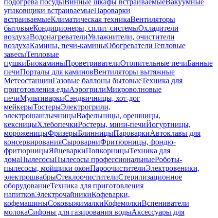
подогрева посуды
Винные шкафы встраиваемые
Вакуумные
упаковщики встраиваемые
Пароварки
встраиваемые
Климатическая техника
Вентиляторы
бытовые
Кондиционеры, сплит-системы
Охладители
воздуха
Водонагреватели
Увлажнители, очистители
воздуха
Камины, печи-камины
Обогреватели
Тепловые
завесы
Тепловые
пушки
Биокамины
Проветриватели
Отопительные печи
Банные
печи
Порталы для каминов
Вентиляторы вытяжные
Метеостанции
Газовые баллоны бытовые
Техника для
приготовления еды
Аэрогрили
Микроволновые
печи
Мультиварки
Сэндвичницы, хот-дог
мейкеры
Тостеры
Электрогрили,
электрошашлычницы
Вафельницы, орешницы,
кексницы
Хлебопечки
Ростеры, мини-печи
Йогуртницы,
мороженицы
Фризеры
Блинницы
Пароварки
Автоклавы для
консервирования
Сыроварни
Фритюрницы, фондю-
фритюрницы
Яйцеварки
Попкорницы
Техника для
дома
Пылесосы
Пылесосы профессиональные
Роботы-
пылесосы, мойщики окон
Пароочистители
Электровеники,
электрошвабры
Стеклоочистители
Стерилизационное
оборудование
Техника для приготовления
напитков
Электрочайники
Кофеварки,
кофемашины
Соковыжималки
Кофемолки
Вспениватели
молока
Сифоны для газирования воды
Аксессуары для