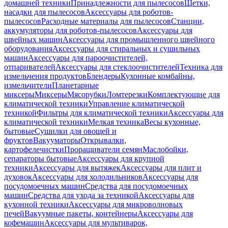
домашней техники
Принадлежности для пылесосов
Щетки,
насадки для пылесосов
Аксессуары для роботов-
пылесосов
Расходные материалы для пылесосов
Станции,
аккумуляторы для роботов-пылесосов
Аксессуары для
швейных машин
Аксессуары для промышленного швейного
оборудования
Аксессуары для стиральных и сушильных
машин
Аксессуары для пароочистителей,
отпаривателей
Аксессуары для стеклоочистителей
Техника для
измельчения продуктов
Блендеры
Кухонные комбайны,
измельчители
Планетарные
миксеры
Миксеры
Мясорубки
Ломтерезки
Комплектующие для
климатической техники
Управление климатической
техникой
Фильтры для климатической техники
Аксессуары для
климатической техники
Мелкая техника
Весы кухонные,
бытовые
Сушилки для овощей и
фруктов
Вакууматоры
Открывалки,
картофелечистки
Проращиватели семян
Маслобойки,
сепараторы бытовые
Аксессуары для крупной
техники
Аксессуары для вытяжек
Аксессуары для плит и
духовок
Аксессуары для холодильников
Аксессуары для
посудомоечных машин
Средства для посудомоечных
машин
Средства для ухода за техникой
Аксессуары для
кухонной техники
Аксессуары для микроволновых
печей
Вакуумные пакеты, контейнеры
Аксессуары для
кофемашин
Аксессуары для мультиварок,