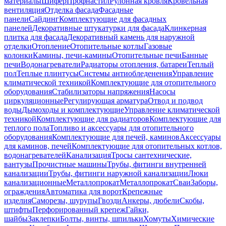
материалы
Шифер
Профнастил
Рулонная кровля
Кровельная
вентиляция
Отделка фасада
Фасадные
панели
Сайдинг
Комплектующие для фасадных
панелей
Декоративные штукатурки для фасада
Клинкерная
плитка для фасада
Декоративный камень для наружной
отделки
Отопление
Отопительные котлы
Газовые
колонки
Камины, печи-камины
Отопительные печи
Банные
печи
Водонагреватели
Радиаторы отопления, батареи
Теплый
пол
Теплые плинтусы
Системы антиобледенения
Управление
климатической техникой
Комплектующие для отопительного
оборудования
Стабилизаторы напряжения
Насосы
циркуляционные
Регулирующая арматура
Отвод и подвод
воды
Дымоходы и комплектующие
Управление климатической
техникой
Комплектующие для радиаторов
Комплектующие для
теплого пола
Топливо и аксессуары для отопительного
оборудования
Комплектующие для печей, каминов
Аксессуары
для каминов, печей
Комплектующие для отопительных котлов,
водонагревателей
Канализация
Тросы сантехнические,
вантузы
Прочистные машины
Трубы, фитинги внутренней
канализации
Трубы, фитинги наружной канализации
Люки
канализационные
Металлопрокат
Металлопрокат
Сваи
Заборы,
ограждения
Автоматика для ворот
Крепежные
изделия
Саморезы, шурупы
Гвозди
Анкеры, дюбели
Скобы,
штифты
Перфорированный крепеж
Гайки,
шайбы
Заклепки
Болты, винты, шпильки
Хомуты
Химические