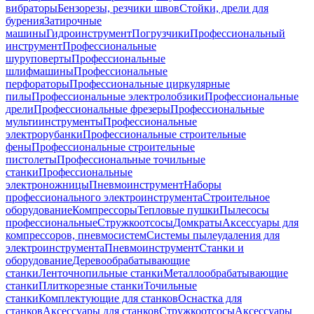
вибраторы
Бензорезы, резчики швов
Стойки, дрели для
бурения
Затирочные
машины
Гидроинструмент
Погрузчики
Профессиональный
инструмент
Профессиональные
шуруповерты
Профессиональные
шлифмашины
Профессиональные
перфораторы
Профессиональные циркулярные
пилы
Профессиональные электролобзики
Профессиональные
дрели
Профессиональные фрезеры
Профессиональные
мультиинструменты
Профессиональные
электрорубанки
Профессиональные строительные
фены
Профессиональные строительные
пистолеты
Профессиональные точильные
станки
Профессиональные
электроножницы
Пневмоинструмент
Наборы
профессионального электроинструмента
Строительное
оборудование
Компрессоры
Тепловые пушки
Пылесосы
профессиональные
Стружкоотсосы
Домкраты
Аксессуары для
компрессоров, пневмосистем
Системы пылеудаления для
электроинструмента
Пневмоинструмент
Станки и
оборудование
Деревообрабатывающие
станки
Ленточнопильные станки
Металлообрабатывающие
станки
Плиткорезные станки
Точильные
станки
Комплектующие для станков
Оснастка для
станков
Аксессуары для станков
Стружкоотсосы
Аксессуары