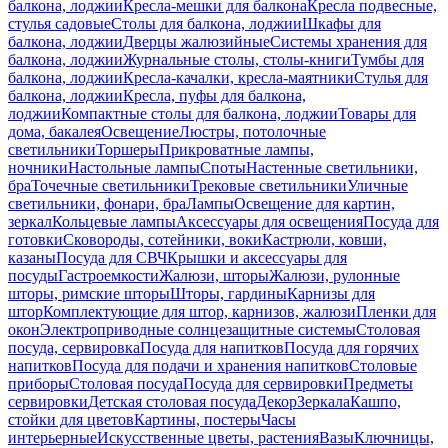
балкона, лоджии
Кресла-мешки для балкона
Кресла подвесные,
стулья садовые
Столы для балкона, лоджии
Шкафы для
балкона, лоджии
Дверцы жалюзийные
Системы хранения для
балкона, лоджии
Журнальные столы, столы-книги
Тумбы для
балкона, лоджии
Кресла-качалки, кресла-маятники
Стулья для
балкона, лоджии
Кресла, пуфы для балкона,
лоджии
Компактные столы для балкона, лоджии
Товары для
дома, бакалея
Освещение
Люстры, потолочные
светильники
Торшеры
Прикроватные лампы,
ночники
Настольные лампы
Споты
Настенные светильники,
бра
Точечные светильники
Трековые светильники
Уличные
светильники, фонари, бра
Лампы
Освещение для картин,
зеркал
Кольцевые лампы
Аксессуары для освещения
Посуда для
готовки
Сковороды, сотейники, воки
Кастрюли, ковши,
казаны
Посуда для СВЧ
Крышки и аксессуары для
посуды
Гастроемкости
Жалюзи, шторы
Жалюзи, рулонные
шторы, римские шторы
Шторы, гардины
Карнизы для
штор
Комплектующие для штор, карнизов, жалюзи
Пленки для
окон
Электроприводные солнцезащитные системы
Столовая
посуда, сервировка
Посуда для напитков
Посуда для горячих
напитков
Посуда для подачи и хранения напитков
Столовые
приборы
Столовая посуда
Посуда для сервировки
Предметы
сервировки
Детская столовая посуда
Декор
Зеркала
Кашпо,
стойки для цветов
Картины, постеры
Часы
интерьерные
Искусственные цветы, растения
Вазы
Ключницы,