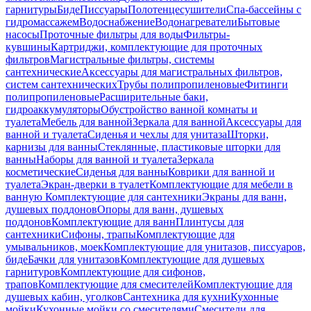
гарнитуры
Биде
Писсуары
Полотенцесушители
Спа-бассейны с
гидромассажем
Водоснабжение
Водонагреватели
Бытовые
насосы
Проточные фильтры для воды
Фильтры-
кувшины
Картриджи, комплектующие для проточных
фильтров
Магистральные фильтры, системы
сантехнические
Аксессуары для магистральных фильтров,
систем сантехнических
Трубы полипропиленовые
Фитинги
полипропиленовые
Расширительные баки,
гидроаккумуляторы
Обустройство ванной комнаты и
туалета
Мебель для ванной
Зеркала для ванной
Аксессуары для
ванной и туалета
Сиденья и чехлы для унитаза
Шторки,
карнизы для ванны
Стеклянные, пластиковые шторки для
ванны
Наборы для ванной и туалета
Зеркала
косметические
Сиденья для ванны
Коврики для ванной и
туалета
Экран-дверки в туалет
Комплектующие для мебели в
ванную
Комплектующие для сантехники
Экраны для ванн,
душевых поддонов
Опоры для ванн, душевых
поддонов
Комплектующие для ванн
Плинтусы для
сантехники
Сифоны, трапы
Комплектующие для
умывальников, моек
Комплектующие для унитазов, писсуаров,
биде
Бачки для унитазов
Комплектующие для душевых
гарнитуров
Комплектующие для сифонов,
трапов
Комплектующие для смесителей
Комплектующие для
душевых кабин, уголков
Сантехника для кухни
Кухонные
мойки
Кухонные мойки со смесителями
Смесители для