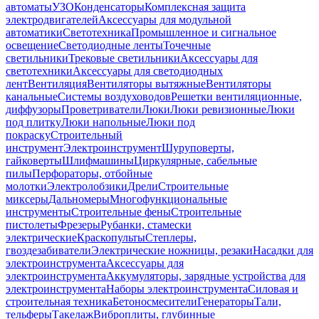
автоматы
УЗО
Конденсаторы
Комплексная защита
электродвигателей
Аксессуары для модульной
автоматики
Светотехника
Промышленное и сигнальное
освещение
Светодиодные ленты
Точечные
светильники
Трековые светильники
Аксессуары для
светотехники
Аксессуары для светодиодных
лент
Вентиляция
Вентиляторы вытяжные
Вентиляторы
канальные
Системы воздуховодов
Решетки вентиляционные,
диффузоры
Проветриватели
Люки
Люки ревизионные
Люки
под плитку
Люки напольные
Люки под
покраску
Строительный
инструмент
Электроинструмент
Шуруповерты,
гайковерты
Шлифмашины
Циркулярные, сабельные
пилы
Перфораторы, отбойные
молотки
Электролобзики
Дрели
Строительные
миксеры
Дальномеры
Многофункциональные
инструменты
Строительные фены
Строительные
пистолеты
Фрезеры
Рубанки, стамески
электрические
Краскопульты
Степлеры,
гвоздезабиватели
Электрические ножницы, резаки
Насадки для
электроинструмента
Аксессуары для
электроинструмента
Аккумуляторы, зарядные устройства для
электроинструмента
Наборы электроинструмента
Силовая и
строительная техника
Бетоносмесители
Генераторы
Тали,
тельферы
Такелаж
Виброплиты, глубинные