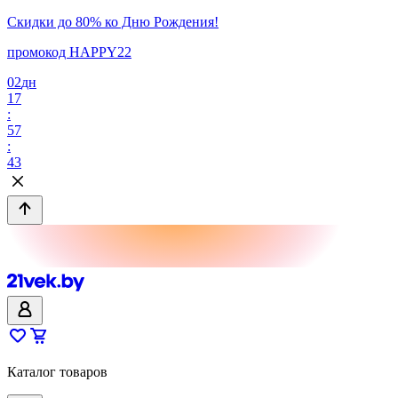
Скидки до 80% ко Дню Рождения!
промокод HAPPY22
02
дн
17
:
57
:
43
Каталог товаров