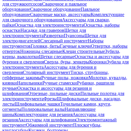
для стружкоотсосов
Сварочное и паяльное
оборудование
Сварочное оборудование
Паяльное
оборудование
Сварочные маски, аксессуары
Комплектующие
для сварочного оборудования
Аксессуары для сварки,
пайки
Оснастка для электроинструмента
Оснастка, наборы
оснастки
Насадки для граверов
Щетки для
электроинструмента
Развертки
Пуансоны
Щетки для
электродвигателей
Слесарный инструмент
Наборы
инструментов
Головки, биты
Гаечные ключи
Отвертки, наборы
отверток
Ножницы слесарные
Клещи строительные
Зубила,
керны, выколотки
Щетки слесарные
Оснастка и аксессуары для
бурения и сверления
Сверла, буры, зенкеры
Коронки
Зубила для
электроинструмента
Аксессуары для бурения и
сверления
Столярный инструмент
Тиски, струбцины,
гейферные зажимы
Ручные пилы, ножовки
Молотки, кувалды,
киянки
Напильники
Ручные стамески
Рубанки, рашпили
ручные
Оснастка и аксессуары для резания и
шлифования
Отрезные, пильные диски
Пильные полотна для
электроинструмента
Фрезы
Шлифовальные диски, насадки,
листы
Шлифовальные чашки
Точильные камни, круги,
сегменты
Полировальные валы
Направляющие
шины
Комплектующие для резания
Аксессуары для
резания
Аксессуары для шлифования
Электромонтажный
инструмент
Обжимной инструмент
Плоскогубцы,
круглогубцы
Кусачки, болторезы,