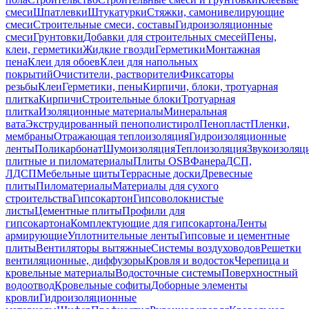
смеси
Шпатлевки
Штукатурки
Стяжки, самонивелирующие
смеси
Строительные смеси, составы
Гидроизоляционные
смеси
Грунтовки
Добавки для строительных смесей
Пены,
клеи, герметики
Жидкие гвозди
Герметики
Монтажная
пена
Клеи для обоев
Клеи для напольных
покрытий
Очистители, растворители
Фиксаторы
резьбы
Клеи
Герметики, пены
Кирпичи, блоки, тротуарная
плитка
Кирпичи
Строительные блоки
Тротуарная
плитка
Изоляционные материалы
Минеральная
вата
Экструдированный пенополистирол
Пенопласт
Пленки,
мембраны
Отражающая теплоизоляция
Гидроизоляционные
ленты
Поликарбонат
Шумоизоляция
Теплоизоляция
Звукоизоляц
плитные и пиломатериалы
Плиты OSB
Фанера
ДСП,
ЛДСП
Мебельные щиты
Террасные доски
Древесные
плиты
Пиломатериалы
Материалы для сухого
строительства
Гипсокартон
Гипсоволокнистые
листы
Цементные плиты
Профили для
гипсокартона
Комплектующие для гипсокартона
Ленты
армирующие
Уплотнительные ленты
Гипсовые и цементные
плиты
Вентиляторы вытяжные
Системы воздуховодов
Решетки
вентиляционные, диффузоры
Кровля и водосток
Черепица и
кровельные материалы
Водосточные системы
Поверхностный
водоотвод
Кровельные софиты
Доборные элементы
кровли
Гидроизоляционные