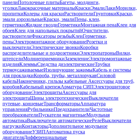
панели
Потолочные плиты
Багеты, молдинги,
уголки
Лакокрасочные материалы
Краски
Эмали
Лаки
Морилки,
пропитки
Колеры для краски
Растворители
Грунтовки
Краски,
эмали аэрозольные
Краски, эмали
Пены, клеи,
герметики
Жидкие гвозди
Герметики
Монтажная пена
Клеи для
обоев
Клеи для напольных покрытий
Очистители,
растворители
Фиксаторы резьбы
Клеи
Герметики,
пены
Электромонтажное оборудование
Розетки и
выключатели
Электрические звонки
Коробки
распределительные и подрозетники
Электропатроны
Вилки,
штепсели
Молниеприемники
Заземление
Электромонтажные
изделия
Клеммы
Средства диэлектрические
Трубки
термоусаживаемые
Изолирующие зажимы
Кабель и системы
для прокладки
Короба, трубы, металлорукав
Силовой
кабель
Наконечники, гильзы кабельные
Аксессуары для труб,
коробов
Кабельный крепеж
Арматура СИП
Электрощитовое
оборудование
Электрощиты
Аксессуары для
электрощита
Шины электротехнические
Выключатели
путевые, концевые
Трансформаторы
Аппаратура
управления
Рубильники
Предохранители
Частотные
преобразователи
Пускатели магнитные
Модульная
автоматика
Выключатели автоматические
Реле
Выключатели
нагрузки
Контакторы
Дополнительное модульное
оборудование
УЗИП
Автоматика пуска
двигателя
Дифференциальные