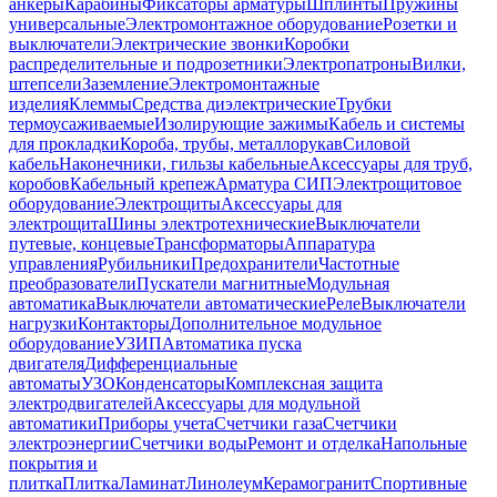
анкеры
Карабины
Фиксаторы арматуры
Шплинты
Пружины
универсальные
Электромонтажное оборудование
Розетки и
выключатели
Электрические звонки
Коробки
распределительные и подрозетники
Электропатроны
Вилки,
штепсели
Заземление
Электромонтажные
изделия
Клеммы
Средства диэлектрические
Трубки
термоусаживаемые
Изолирующие зажимы
Кабель и системы
для прокладки
Короба, трубы, металлорукав
Силовой
кабель
Наконечники, гильзы кабельные
Аксессуары для труб,
коробов
Кабельный крепеж
Арматура СИП
Электрощитовое
оборудование
Электрощиты
Аксессуары для
электрощита
Шины электротехнические
Выключатели
путевые, концевые
Трансформаторы
Аппаратура
управления
Рубильники
Предохранители
Частотные
преобразователи
Пускатели магнитные
Модульная
автоматика
Выключатели автоматические
Реле
Выключатели
нагрузки
Контакторы
Дополнительное модульное
оборудование
УЗИП
Автоматика пуска
двигателя
Дифференциальные
автоматы
УЗО
Конденсаторы
Комплексная защита
электродвигателей
Аксессуары для модульной
автоматики
Приборы учета
Счетчики газа
Счетчики
электроэнергии
Счетчики воды
Ремонт и отделка
Напольные
покрытия и
плитка
Плитка
Ламинат
Линолеум
Керамогранит
Спортивные