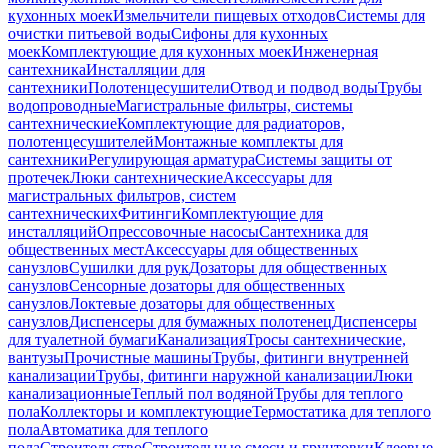
кухонных моек
Измельчители пищевых отходов
Системы для
очистки питьевой воды
Сифоны для кухонных
моек
Комплектующие для кухонных моек
Инженерная
сантехника
Инсталляции для
сантехники
Полотенцесушители
Отвод и подвод воды
Трубы
водопроводные
Магистральные фильтры, системы
сантехнические
Комплектующие для радиаторов,
полотенцесушителей
Монтажные комплекты для
сантехники
Регулирующая арматура
Системы защиты от
протечек
Люки сантехнические
Аксессуары для
магистральных фильтров, систем
сантехнических
Фитинги
Комплектующие для
инсталляций
Опрессовочные насосы
Сантехника для
общественных мест
Аксессуары для общественных
санузлов
Сушилки для рук
Дозаторы для общественных
санузлов
Сенсорные дозаторы для общественных
санузлов
Локтевые дозаторы для общественных
санузлов
Диспенсеры для бумажных полотенец
Диспенсеры
для туалетной бумаги
Канализация
Тросы сантехнические,
вантузы
Прочистные машины
Трубы, фитинги внутренней
канализации
Трубы, фитинги наружной канализации
Люки
канализационные
Теплый пол водяной
Трубы для теплого
пола
Коллекторы и комплектующие
Термостатика для теплого
пола
Автоматика для теплого
пола
Строительство
Строительные смеси и грунтовки
Клеевые