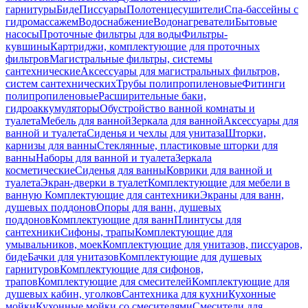
гарнитуры
Биде
Писсуары
Полотенцесушители
Спа-бассейны с
гидромассажем
Водоснабжение
Водонагреватели
Бытовые
насосы
Проточные фильтры для воды
Фильтры-
кувшины
Картриджи, комплектующие для проточных
фильтров
Магистральные фильтры, системы
сантехнические
Аксессуары для магистральных фильтров,
систем сантехнических
Трубы полипропиленовые
Фитинги
полипропиленовые
Расширительные баки,
гидроаккумуляторы
Обустройство ванной комнаты и
туалета
Мебель для ванной
Зеркала для ванной
Аксессуары для
ванной и туалета
Сиденья и чехлы для унитаза
Шторки,
карнизы для ванны
Стеклянные, пластиковые шторки для
ванны
Наборы для ванной и туалета
Зеркала
косметические
Сиденья для ванны
Коврики для ванной и
туалета
Экран-дверки в туалет
Комплектующие для мебели в
ванную
Комплектующие для сантехники
Экраны для ванн,
душевых поддонов
Опоры для ванн, душевых
поддонов
Комплектующие для ванн
Плинтусы для
сантехники
Сифоны, трапы
Комплектующие для
умывальников, моек
Комплектующие для унитазов, писсуаров,
биде
Бачки для унитазов
Комплектующие для душевых
гарнитуров
Комплектующие для сифонов,
трапов
Комплектующие для смесителей
Комплектующие для
душевых кабин, уголков
Сантехника для кухни
Кухонные
мойки
Кухонные мойки со смесителями
Смесители для