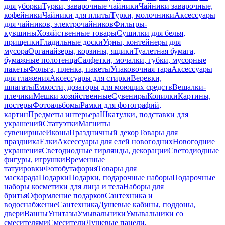
для уборки
Турки, заварочные чайники
Чайники заварочные,
кофейники
Чайники для плиты
Турки, молочники
Аксессуары
для чайников, электрочайников
Фильтры-
кувшины
Хозяйственные товары
Сушилки для белья,
прищепки
Гладильные доски
Урны, контейнеры для
мусора
Органайзеры, корзины, ящики
Туалетная бумага,
бумажные полотенца
Салфетки, мочалки, губки, мусорные
пакеты
Фольга, пленка, пакеты
Упаковочная тара
Аксессуары
для глажения
Аксессуары для стирки
Веревки,
шпагаты
Емкости, дозаторы для моющих средств
Вешалки-
плечики
Мешки хозяйственные
Сувениры
Копилки
Картины,
постеры
Фотоальбомы
Рамки для фотографий,
картин
Предметы интерьера
Шкатулки, подставки для
украшений
Статуэтки
Магниты
сувенирные
Иконы
Праздничный декор
Товары для
праздника
Елки
Аксессуары для елей новогодних
Новогодние
украшения
Светодиодные гирлянды, декорации
Светодиодные
фигуры, игрушки
Временные
татуировки
Фотобутафория
Товары для
маскарада
Подарки
Подарки, подарочные наборы
Подарочные
наборы косметики для лица и тела
Наборы для
бритья
Оформление подарков
Сантехника и
водоснабжение
Сантехника
Душевые кабины, поддоны,
двери
Ванны
Унитазы
Умывальники
Умывальники со
смесителями
Смесители
Душевые панели,