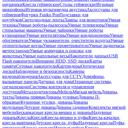
наушники
Кресла геймерские
Столы геймерские
Игровые
микрофоны
Игровая мультимедиа акустика
Аксессуары для
геймеров
Фигурки Funko Pop
Подставки для
ноутбуков
Светодиодные ленты
Лампы для мониторов
Умная
техника
Умные роботы-пылесосы
Умные телевизоры
Умные
стиральные машины
Умные чайники
Умные роботы
кулинарные
Умные вентиляторы
Умные кондиционеры
Умные
обогреватели
Умные увлажнители, очистители воздуха
Умные
отопительные котлы
Умные проветриватели
Умные радиочасы,
метеостанции
Умные кормушки и поилки для
животных
Умные напольные весы
Накопители данных
USB
Flash накопители
Внешние HDD, SSD диски
Карты
памяти
Сетевые накопители
Картридеры
Оптические
диски
Наблюдение и безопасность
Камеры
видеонаблюдения
Аксессуары для CCTV
Домофоны,
вызывные панели
Датчики для дома
Охранные системы,
сигнализации
Системы контроля и управления
доступом
Металлодетекторы
Мебель
Мягкая мебель
Диваны,
тахты
Диваны прямые
Диваны угловые
Диваны П-
образные
Кухонные уголки, диваны
Диваны
модульные
Детские диваны
Диваны садовые
Комплекты мягкой
мебели
Бескаркасные кресла-мешки и диваны
Надувные
диваны
Кресла
Кресла
Кресла-мешки и пуфы
Кресла-качалки,
кресла-маятники
Детские кресла, пуфы
Надувные кресла
Пуфы,
оттоманки
Кресла-кровати
Игровая мебель
Кресла