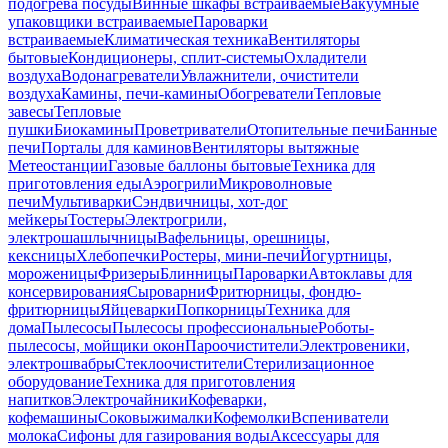
подогрева посуды
Винные шкафы встраиваемые
Вакуумные
упаковщики встраиваемые
Пароварки
встраиваемые
Климатическая техника
Вентиляторы
бытовые
Кондиционеры, сплит-системы
Охладители
воздуха
Водонагреватели
Увлажнители, очистители
воздуха
Камины, печи-камины
Обогреватели
Тепловые
завесы
Тепловые
пушки
Биокамины
Проветриватели
Отопительные печи
Банные
печи
Порталы для каминов
Вентиляторы вытяжные
Метеостанции
Газовые баллоны бытовые
Техника для
приготовления еды
Аэрогрили
Микроволновые
печи
Мультиварки
Сэндвичницы, хот-дог
мейкеры
Тостеры
Электрогрили,
электрошашлычницы
Вафельницы, орешницы,
кексницы
Хлебопечки
Ростеры, мини-печи
Йогуртницы,
мороженицы
Фризеры
Блинницы
Пароварки
Автоклавы для
консервирования
Сыроварни
Фритюрницы, фондю-
фритюрницы
Яйцеварки
Попкорницы
Техника для
дома
Пылесосы
Пылесосы профессиональные
Роботы-
пылесосы, мойщики окон
Пароочистители
Электровеники,
электрошвабры
Стеклоочистители
Стерилизационное
оборудование
Техника для приготовления
напитков
Электрочайники
Кофеварки,
кофемашины
Соковыжималки
Кофемолки
Вспениватели
молока
Сифоны для газирования воды
Аксессуары для