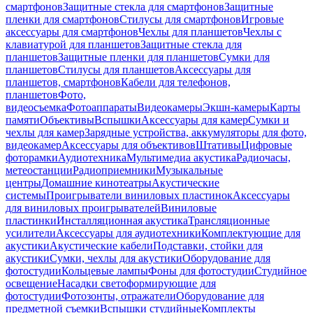
смартфонов
Защитные стекла для смартфонов
Защитные
пленки для смартфонов
Стилусы для смартфонов
Игровые
аксессуары для смартфонов
Чехлы для планшетов
Чехлы с
клавиатурой для планшетов
Защитные стекла для
планшетов
Защитные пленки для планшетов
Сумки для
планшетов
Стилусы для планшетов
Аксессуары для
планшетов, смартфонов
Кабели для телефонов,
планшетов
Фото,
видеосъемка
Фотоаппараты
Видеокамеры
Экшн-камеры
Карты
памяти
Объективы
Вспышки
Аксессуары для камер
Сумки и
чехлы для камер
Зарядные устройства, аккумуляторы для фото,
видеокамер
Аксессуары для объективов
Штативы
Цифровые
фоторамки
Аудиотехника
Мультимедиа акустика
Радиочасы,
метеостанции
Радиоприемники
Музыкальные
центры
Домашние кинотеатры
Акустические
системы
Проигрыватели виниловых пластинок
Аксессуары
для виниловых проигрывателей
Виниловые
пластинки
Инсталляционная акустика
Трансляционные
усилители
Аксессуары для аудиотехники
Комплектующие для
акустики
Акустические кабели
Подставки, стойки для
акустики
Сумки, чехлы для акустики
Оборудование для
фотостудии
Кольцевые лампы
Фоны для фотостудии
Студийное
освещение
Насадки светоформирующие для
фотостудии
Фотозонты, отражатели
Оборудование для
предметной съемки
Вспышки студийные
Комплекты