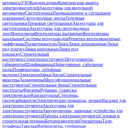
автоматы
УЗО
Конденсаторы
Комплексная защита
электродвигателей
Аксессуары для модульной
автоматики
Светотехника
Промышленное и сигнальное
освещение
Светодиодные ленты
Точечные
светильники
Трековые светильники
Аксессуары для
светотехники
Аксессуары для светодиодных
лент
Вентиляция
Вентиляторы вытяжные
Вентиляторы
канальные
Системы воздуховодов
Решетки вентиляционные,
диффузоры
Проветриватели
Люки
Люки ревизионные
Люки
под плитку
Люки напольные
Люки под
покраску
Строительный
инструмент
Электроинструмент
Шуруповерты,
гайковерты
Шлифмашины
Циркулярные, сабельные
пилы
Перфораторы, отбойные
молотки
Электролобзики
Дрели
Строительные
миксеры
Дальномеры
Многофункциональные
инструменты
Строительные фены
Строительные
пистолеты
Фрезеры
Рубанки, стамески
электрические
Краскопульты
Степлеры,
гвоздезабиватели
Электрические ножницы, резаки
Насадки для
электроинструмента
Аксессуары для
электроинструмента
Аккумуляторы, зарядные устройства для
электроинструмента
Наборы электроинструмента
Силовая и
строительная техника
Бетоносмесители
Генераторы
Тали,
тельферы
Такелаж
Виброплиты, глубинные