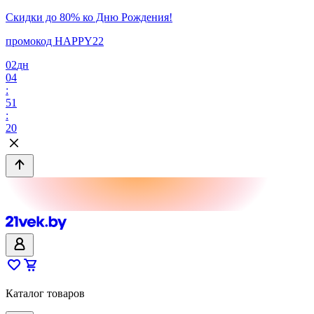
Скидки до 80% ко Дню Рождения!
промокод HAPPY22
02
дн
04
:
51
:
20
Каталог товаров