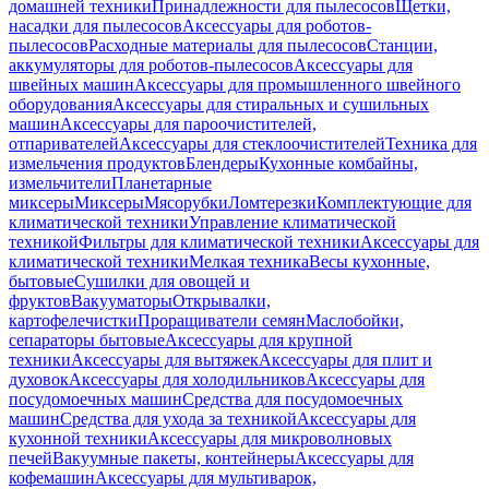
домашней техники
Принадлежности для пылесосов
Щетки,
насадки для пылесосов
Аксессуары для роботов-
пылесосов
Расходные материалы для пылесосов
Станции,
аккумуляторы для роботов-пылесосов
Аксессуары для
швейных машин
Аксессуары для промышленного швейного
оборудования
Аксессуары для стиральных и сушильных
машин
Аксессуары для пароочистителей,
отпаривателей
Аксессуары для стеклоочистителей
Техника для
измельчения продуктов
Блендеры
Кухонные комбайны,
измельчители
Планетарные
миксеры
Миксеры
Мясорубки
Ломтерезки
Комплектующие для
климатической техники
Управление климатической
техникой
Фильтры для климатической техники
Аксессуары для
климатической техники
Мелкая техника
Весы кухонные,
бытовые
Сушилки для овощей и
фруктов
Вакууматоры
Открывалки,
картофелечистки
Проращиватели семян
Маслобойки,
сепараторы бытовые
Аксессуары для крупной
техники
Аксессуары для вытяжек
Аксессуары для плит и
духовок
Аксессуары для холодильников
Аксессуары для
посудомоечных машин
Средства для посудомоечных
машин
Средства для ухода за техникой
Аксессуары для
кухонной техники
Аксессуары для микроволновых
печей
Вакуумные пакеты, контейнеры
Аксессуары для
кофемашин
Аксессуары для мультиварок,