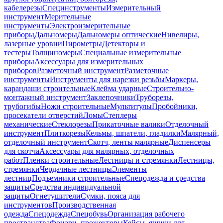
кабелерезы
Специнструменты
Измерительный
инструмент
Мерительные
инструменты
Электроизмерительные
приборы
Дальномеры
Дальномеры оптические
Нивелиры,
лазерные уровни
Пирометры
Детекторы и
тестеры
Толщиномеры
Специальные измерительные
приборы
Аксессуары для измерительных
приборов
Разметочный инструмент
Разметочные
инструменты
Инструменты для нарезки резьбы
Маркеры,
карандаши строительные
Клейма ударные
Строительно-
монтажный инструмент
Заклепочники
Труборезы,
трубогибы
Ножи строительные
Мультитулы
Пробойники,
просекатели отверстий
Ломы
Степлеры
механические
Стеклорезы
Прикаточные валики
Отделочный
инструмент
Плиткорезы
Кельмы, шпатели, гладилки
Малярный,
отделочный инструмент
Скотч, ленты малярные
Диспенсеры
для скотча
Аксессуары для малярных, отделочных
работ
Пленки строительные
Лестницы и стремянки
Лестницы,
стремянки
Чердачные лестницы
Элементы
лестниц
Подъемники строительные
Спецодежда и средства
защиты
Средства индивидуальной
защиты
Огнетушители
Сумки, пояса для
инструментов
Производственная
одежда
Спецодежда
Спецобувь
Организация рабочего
пространства
Фонари, прожекторы
Кейсы, ящики для