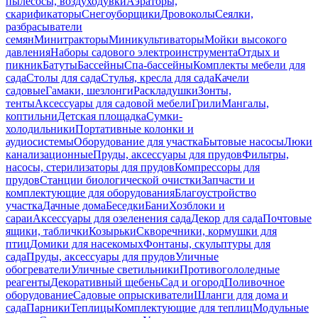
пылесосы, воздуходувки
Аэраторы,
скарификаторы
Снегоуборщики
Дровоколы
Сеялки,
разбрасыватели
семян
Минитракторы
Миникультиваторы
Мойки высокого
давления
Наборы садового электроинструмента
Отдых и
пикник
Батуты
Бассейны
Спа-бассейны
Комплекты мебели для
сада
Столы для сада
Стулья, кресла для сада
Качели
садовые
Гамаки, шезлонги
Раскладушки
Зонты,
тенты
Аксессуары для садовой мебели
Грили
Мангалы,
коптильни
Детская площадка
Сумки-
холодильники
Портативные колонки и
аудиосистемы
Оборудование для участка
Бытовые насосы
Люки
канализационные
Пруды, аксессуары для прудов
Фильтры,
насосы, стерилизаторы для прудов
Компрессоры для
прудов
Станции биологической очистки
Запчасти и
комплектующие для оборудования
Благоустройство
участка
Дачные дома
Беседки
Бани
Хозблоки и
сараи
Аксессуары для озеленения сада
Декор для сада
Почтовые
ящики, таблички
Козырьки
Скворечники, кормушки для
птиц
Домики для насекомых
Фонтаны, скульптуры для
сада
Пруды, аксессуары для прудов
Уличные
обогреватели
Уличные светильники
Противогололедные
реагенты
Декоративный щебень
Сад и огород
Поливочное
оборудование
Садовые опрыскиватели
Шланги для дома и
сада
Парники
Теплицы
Комплектующие для теплиц
Модульные