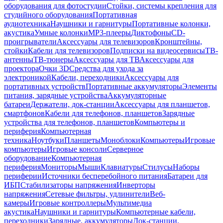
оборудования для фотостудии
Стойки, системы крепления для
студийного оборудования
Портативная
аудиотехника
Наушники и гарнитуры
Портативные колонки,
акустика
Умные колонки
MP3-плееры
Диктофоны
CD-
проигрыватели
Аксессуары для телевизоров
Кронштейны,
стойки
Кабели для телевизоров
Подписки на видеосервисы
ТВ-
антенны
ТВ-тюнеры
Аксессуары для ТВ
Аксессуары для
проектора
Очки 3D
Средства для ухода за
электроникой
Кабели, переходники
Аксессуары для
портативных устройств
Портативные аккумуляторы
Элементы
питания, зарядные устройства
Аккумуляторные
батареи
Держатели, док-станции
Аксессуары для планшетов,
смартфонов
Кабели для телефонов, планшетов
Зарядные
устройства для телефонов, планшетов
Компьютеры и
периферия
Компьютерная
техника
Ноутбуки
Планшеты
Моноблоки
Компьютеры
Игровые
компьютеры
Игровые консоли
Серверное
оборудование
Компьютерная
периферия
Мониторы
Мыши
Клавиатуры
Стилусы
Наборы
периферии
Источники бесперебойного питания
Батареи для
ИБП
Стабилизаторы напряжения
Инверторы
напряжения
Сетевые фильтры, удлинители
Веб-
камеры
Игровые контроллеры
Мультимедиа
акустика
Наушники и гарнитуры
Компьютерные кабели,
переходники
Зарядные, аккумуляторы
Док-станции,