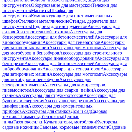
инструментов
Оборудование для мастерской
Тележки для
инструментов
Магниты
Шкафы для
инструментов
Комплектующие для инструментальных
шкафов
Стеллажи металлические
Стенды, держатели для
инструментов
Поддоны для инструментов
Аксессуары для
силовой и строительной техники
Аксессуары для
бензорезов
Аксессуары для бетоносмесителей
Аксессуары для
виброоборудования
Аксессуары для генераторов
Аксессуары
для затирочных машин
Аксессуары для мотопомп
Аксессуары
для мотобуров и бензобуров
Аксессуары для строительного
инструмента
Аксессуары пневмооборудования
Аксессуары для
бензорезов
Аксессуары для бетоносмесителей
Аксессуары для
виброоборудования
Аксессуары для генераторов
Аксессуары
для затирочных машин
Аксессуары для мотопомп
Аксессуары
для мотобуров и бензобуров
Аксессуары для
электроинструмента
Аксессуары для компрессоров,
пневмосистем
Аксессуары для сварки, пайки
Аксессуары для
станков
Аксессуары для стружкоотсосов
Аксессуары для
бурения и сверления
Аксессуары для резания
Аксессуары для
шлифования
Аксессуары для измерительных
приборов
Аксессуары для станков
Дом и сад
Садовая
техника
Триммеры, бензокосы
Цепные
пилы
Газонокосилки
Культиваторы, мотоблоки
Кусторезы,
садовые ножницы
Садовые, кормовые измельчители
Садовые