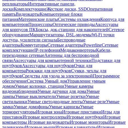
репликаторы
Интерактивные панели,
доски
Комплектующие
Жесткие диски, SSD
Оперативная
память
Видеокарты
Компьютерные блоки
питания
Материнские платы
Системы охлаждения
Корпуса для
компьютеров
Процессоры
Оптические приводы
Аксессуары
для корпусов ПК
Боксы, док-станции для накопителей
Сетевое
оборудование
Маршрутизаторы, DSL-модемы
Wi-Fi точки
доступа, усилители сигнала
Беспроводные
адаптеры
Коммутаторы
Сетевые адаптеры
Powerline
Сетевые
комплектующие
IP-телефония
Медиаконвертеры
Кабели,
переходники сетевые
Антенны для беспроводной
связи
Аксессуары для компьютерной техники
Подставки для
ноутбуков
Аксессуары для ноутбуков
Очки для
компьютера
Рюкзаки для ноутбуков
Сумки, чехлы для
ноутбуков
Средства для ухода за электроникой
Программное
обеспечение
Система Умный дом
Управление умным
домом
Умные колонки, станции
Умные камеры
видеонаблюдения
Умные датчики для дома
Умные
лампы
Умные выключатели
Умные розетки
Умные
светильники
Умные светодиодные ленты
Умные реле
Умные
замки
Умные домофоны
Умные карнизы
Умные
терморегуляторы
Игровая зона
Игровые приставки
Игры для
приставок
Игровые контроллеры
Игровые ноутбуки
Игровые
компьютеры
Игровые видеокарты
Игровые мониторы
Игровые
телевизоры
Игровые мыши
Игровые клавиатуры
Игровые