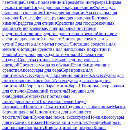
газетницы
Свечи, подсвечники
Предметы интерьера
Ширмы
декоративные
Посуда для выпечки, запекания
Формы для
выпечки, запекания
Посуда для запекания
Аксессуары для
выпечки
Бумага, фольга, рукава для выпечки
Бытовая
химия
Средства для стирки
Средства для посудомоечных
машин
Универсальные, специальные чистящие
средства
Чистящие средства для стекол и зеркал
Чистящие
средства для ванной и туалета
Чистящие средства для
кухни
Средства для мытья посуды
Чистящие средства для
мебели
Чистящие средства для напольных покрытий и
ковров
Средства для ухода за техникой
Освежители
воздуха
Средства от насекомых
Средства ухода за
одеждой
Средства ухода за обувью
Дезинфицирующие
средства
Аксессуары для бара
Сервировка для
напитков
Аксессуары для хранения напитков
Аксессуары для
приготовления коктейлей
Аксессуары для охлаждения
напитков
Наборы для бара, мини-бары
Штопоры, открывалки
для бутылок
Домашний текстиль
Подушки для
сна
Одеяла
Комплекты постельных
принадлежностей
Постельное белье
Пледы,
покрывала
Полотенца
Скатерти
Подушки декоративные
Маски,
беруши для сна
Наполнители для домашнего
текстиля
Ткани
Кухонные ножи, аксессуары
Ножи
Аксессуары
для кухонных ножей
Ножеточки и комплектующие
Ковры и
напольные покрытия
Ковры, циновки, шкуры
Ковры,