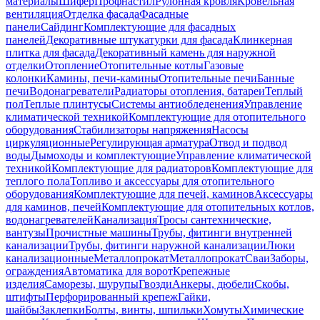
материалы
Шифер
Профнастил
Рулонная кровля
Кровельная
вентиляция
Отделка фасада
Фасадные
панели
Сайдинг
Комплектующие для фасадных
панелей
Декоративные штукатурки для фасада
Клинкерная
плитка для фасада
Декоративный камень для наружной
отделки
Отопление
Отопительные котлы
Газовые
колонки
Камины, печи-камины
Отопительные печи
Банные
печи
Водонагреватели
Радиаторы отопления, батареи
Теплый
пол
Теплые плинтусы
Системы антиобледенения
Управление
климатической техникой
Комплектующие для отопительного
оборудования
Стабилизаторы напряжения
Насосы
циркуляционные
Регулирующая арматура
Отвод и подвод
воды
Дымоходы и комплектующие
Управление климатической
техникой
Комплектующие для радиаторов
Комплектующие для
теплого пола
Топливо и аксессуары для отопительного
оборудования
Комплектующие для печей, каминов
Аксессуары
для каминов, печей
Комплектующие для отопительных котлов,
водонагревателей
Канализация
Тросы сантехнические,
вантузы
Прочистные машины
Трубы, фитинги внутренней
канализации
Трубы, фитинги наружной канализации
Люки
канализационные
Металлопрокат
Металлопрокат
Сваи
Заборы,
ограждения
Автоматика для ворот
Крепежные
изделия
Саморезы, шурупы
Гвозди
Анкеры, дюбели
Скобы,
штифты
Перфорированный крепеж
Гайки,
шайбы
Заклепки
Болты, винты, шпильки
Хомуты
Химические