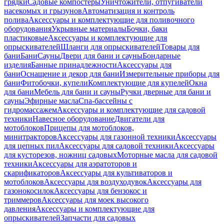
грядки
Садовые компостеры
Уничтожители, отпугиватели
насекомых и грызунов
Автоматизация и контроль
полива
Аксессуары и комплектующие для поливочного
оборудования
Укрывные материалы
Бочки, баки
пластиковые
Аксессуары и комплектующие для
опрыскивателей
Шланги для опрыскивателей
Товары для
бани
Бани
Сауны
Двери для бани и сауны
Бондарные
изделия
Банные принадлежности
Аксессуары для
бани
Оснащение и декор для бани
Измерительные приборы для
бани
Фитобочки, купели
Комплектующие для купелей
Окна
для бани
Мебель для бани и сауны
Ручки дверные для бани и
сауны
Эфирные масла
Спа-бассейны с
гидромассажем
Аксессуары и комплектующие для садовой
техники
Навесное оборудование
Двигатели для
мотоблоков
Прицепы для мотоблоков,
минитракторов
Аксессуары для газонной техники
Аксессуары
для цепных пил
Аксессуары для садовой техники
Аксессуары
для кусторезов, ножниц садовых
Моторные масла для садовой
техники
Аксессуары для аэратоторов и
скарификаторов
Аксессуары для культиваторов и
мотоблоков
Аксессуары для воздуходувок
Аксессуары для
газонокосилок
Аксессуары для бензокос и
триммеров
Аксессуары для моек высокого
давления
Аксессуары и комплектующие для
опрыскивателей
Запчасти для садовых