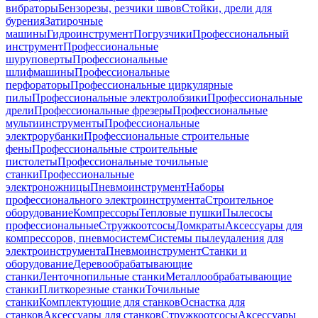
вибраторы
Бензорезы, резчики швов
Стойки, дрели для
бурения
Затирочные
машины
Гидроинструмент
Погрузчики
Профессиональный
инструмент
Профессиональные
шуруповерты
Профессиональные
шлифмашины
Профессиональные
перфораторы
Профессиональные циркулярные
пилы
Профессиональные электролобзики
Профессиональные
дрели
Профессиональные фрезеры
Профессиональные
мультиинструменты
Профессиональные
электрорубанки
Профессиональные строительные
фены
Профессиональные строительные
пистолеты
Профессиональные точильные
станки
Профессиональные
электроножницы
Пневмоинструмент
Наборы
профессионального электроинструмента
Строительное
оборудование
Компрессоры
Тепловые пушки
Пылесосы
профессиональные
Стружкоотсосы
Домкраты
Аксессуары для
компрессоров, пневмосистем
Системы пылеудаления для
электроинструмента
Пневмоинструмент
Станки и
оборудование
Деревообрабатывающие
станки
Ленточнопильные станки
Металлообрабатывающие
станки
Плиткорезные станки
Точильные
станки
Комплектующие для станков
Оснастка для
станков
Аксессуары для станков
Стружкоотсосы
Аксессуары