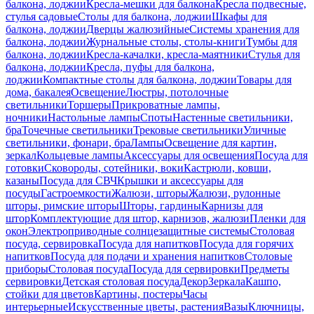
балкона, лоджии
Кресла-мешки для балкона
Кресла подвесные,
стулья садовые
Столы для балкона, лоджии
Шкафы для
балкона, лоджии
Дверцы жалюзийные
Системы хранения для
балкона, лоджии
Журнальные столы, столы-книги
Тумбы для
балкона, лоджии
Кресла-качалки, кресла-маятники
Стулья для
балкона, лоджии
Кресла, пуфы для балкона,
лоджии
Компактные столы для балкона, лоджии
Товары для
дома, бакалея
Освещение
Люстры, потолочные
светильники
Торшеры
Прикроватные лампы,
ночники
Настольные лампы
Споты
Настенные светильники,
бра
Точечные светильники
Трековые светильники
Уличные
светильники, фонари, бра
Лампы
Освещение для картин,
зеркал
Кольцевые лампы
Аксессуары для освещения
Посуда для
готовки
Сковороды, сотейники, воки
Кастрюли, ковши,
казаны
Посуда для СВЧ
Крышки и аксессуары для
посуды
Гастроемкости
Жалюзи, шторы
Жалюзи, рулонные
шторы, римские шторы
Шторы, гардины
Карнизы для
штор
Комплектующие для штор, карнизов, жалюзи
Пленки для
окон
Электроприводные солнцезащитные системы
Столовая
посуда, сервировка
Посуда для напитков
Посуда для горячих
напитков
Посуда для подачи и хранения напитков
Столовые
приборы
Столовая посуда
Посуда для сервировки
Предметы
сервировки
Детская столовая посуда
Декор
Зеркала
Кашпо,
стойки для цветов
Картины, постеры
Часы
интерьерные
Искусственные цветы, растения
Вазы
Ключницы,