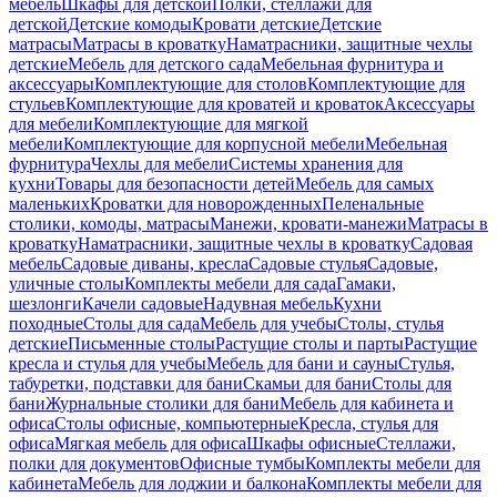
мебель
Шкафы для детской
Полки, стеллажи для
детской
Детские комоды
Кровати детские
Детские
матрасы
Матрасы в кроватку
Наматрасники, защитные чехлы
детские
Мебель для детского сада
Мебельная фурнитура и
аксессуары
Комплектующие для столов
Комплектующие для
стульев
Комплектующие для кроватей и кроваток
Аксессуары
для мебели
Комплектующие для мягкой
мебели
Комплектующие для корпусной мебели
Мебельная
фурнитура
Чехлы для мебели
Системы хранения для
кухни
Товары для безопасности детей
Мебель для самых
маленьких
Кроватки для новорожденных
Пеленальные
столики, комоды, матрасы
Манежи, кровати-манежи
Матрасы в
кроватку
Наматрасники, защитные чехлы в кроватку
Садовая
мебель
Садовые диваны, кресла
Садовые стулья
Садовые,
уличные столы
Комплекты мебели для сада
Гамаки,
шезлонги
Качели садовые
Надувная мебель
Кухни
походные
Столы для сада
Мебель для учебы
Столы, стулья
детские
Письменные столы
Растущие столы и парты
Растущие
кресла и стулья для учебы
Мебель для бани и сауны
Стулья,
табуретки, подставки для бани
Скамьи для бани
Столы для
бани
Журнальные столики для бани
Мебель для кабинета и
офиса
Столы офисные, компьютерные
Кресла, стулья для
офиса
Мягкая мебель для офиса
Шкафы офисные
Стеллажи,
полки для документов
Офисные тумбы
Комплекты мебели для
кабинета
Мебель для лоджии и балкона
Комплекты мебели для