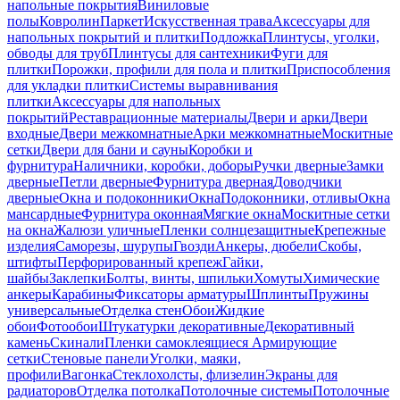
напольные покрытия
Виниловые
полы
Ковролин
Паркет
Искусственная трава
Аксессуары для
напольных покрытий и плитки
Подложка
Плинтусы, уголки,
обводы для труб
Плинтусы для сантехники
Фуги для
плитки
Порожки, профили для пола и плитки
Приспособления
для укладки плитки
Системы выравнивания
плитки
Аксессуары для напольных
покрытий
Реставрационные материалы
Двери и арки
Двери
входные
Двери межкомнатные
Арки межкомнатные
Москитные
сетки
Двери для бани и сауны
Коробки и
фурнитура
Наличники, коробки, доборы
Ручки дверные
Замки
дверные
Петли дверные
Фурнитура дверная
Доводчики
дверные
Окна и подоконники
Окна
Подоконники, отливы
Окна
мансардные
Фурнитура оконная
Мягкие окна
Москитные сетки
на окна
Жалюзи уличные
Пленки солнцезащитные
Крепежные
изделия
Саморезы, шурупы
Гвозди
Анкеры, дюбели
Скобы,
штифты
Перфорированный крепеж
Гайки,
шайбы
Заклепки
Болты, винты, шпильки
Хомуты
Химические
анкеры
Карабины
Фиксаторы арматуры
Шплинты
Пружины
универсальные
Отделка стен
Обои
Жидкие
обои
Фотообои
Штукатурки декоративные
Декоративный
камень
Скинали
Пленки самоклеящиеся
Армирующие
сетки
Стеновые панели
Уголки, маяки,
профили
Вагонка
Стеклохолсты, флизелин
Экраны для
радиаторов
Отделка потолка
Потолочные системы
Потолочные