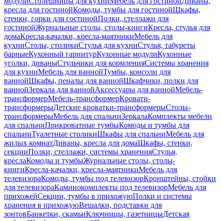
модули
Столешницы для кухни
Мебель для гостиной
Диваны,
кресла для гостиной
Комоды, тумбы для гостиной
Шкафы,
стенки, горки для гостиной
Полки, стеллажи для
гостиной
Журнальные столы, столы-книги
Кресла, стулья для
дома
Кресла-качалки, кресла-маятники
Мебель для
кухни
Столы, столики
Стулья для кухни
Стулья, табуреты
барные
Кухонный гарнитур
Кухонные модули
Кухонные
уголки, диваны
Стульчики для кормления
Системы хранения
для кухни
Мебель для ванной
Тумбы, консоли для
ванной
Шкафы, пеналы для ванной
Шкафчики, полки для
ванной
Зеркала для ванной
Аксессуары для ванной
Мебель-
трансформер
Мебель-трансформер
Кровати-
трансформеры
Детские кроватки-трансформеры
Столы-
трансформеры
Мебель для спальни
Зеркала
Комплекты мебели
для спальни
Прикроватные тумбы
Комоды и тумбы для
спальни
Туалетные столики
Шкафы для спальни
Мебель для
жилых комнат
Диваны, кресла для дома
Шкафы, стенки,
секции
Полки, стеллажи, системы хранения
Стулья,
кресла
Комоды и тумбы
Журнальные столы, столы-
книги
Кресла-качалки, кресла-маятники
Мебель для
телевизора
Комоды, тумбы под телевизор
Кронштейны, стойки
для телевизора
Каминокомплекты под телевизор
Мебель для
прихожей
Секции, тумбы в прихожую
Полки и системы
хранения в прихожую
Вешалки, подставки для
зонтов
Банкетки, скамьи
Ключницы, газетницы
Детская