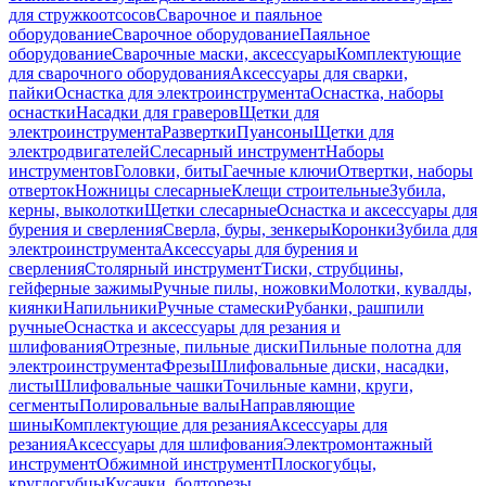
для стружкоотсосов
Сварочное и паяльное
оборудование
Сварочное оборудование
Паяльное
оборудование
Сварочные маски, аксессуары
Комплектующие
для сварочного оборудования
Аксессуары для сварки,
пайки
Оснастка для электроинструмента
Оснастка, наборы
оснастки
Насадки для граверов
Щетки для
электроинструмента
Развертки
Пуансоны
Щетки для
электродвигателей
Слесарный инструмент
Наборы
инструментов
Головки, биты
Гаечные ключи
Отвертки, наборы
отверток
Ножницы слесарные
Клещи строительные
Зубила,
керны, выколотки
Щетки слесарные
Оснастка и аксессуары для
бурения и сверления
Сверла, буры, зенкеры
Коронки
Зубила для
электроинструмента
Аксессуары для бурения и
сверления
Столярный инструмент
Тиски, струбцины,
гейферные зажимы
Ручные пилы, ножовки
Молотки, кувалды,
киянки
Напильники
Ручные стамески
Рубанки, рашпили
ручные
Оснастка и аксессуары для резания и
шлифования
Отрезные, пильные диски
Пильные полотна для
электроинструмента
Фрезы
Шлифовальные диски, насадки,
листы
Шлифовальные чашки
Точильные камни, круги,
сегменты
Полировальные валы
Направляющие
шины
Комплектующие для резания
Аксессуары для
резания
Аксессуары для шлифования
Электромонтажный
инструмент
Обжимной инструмент
Плоскогубцы,
круглогубцы
Кусачки, болторезы,