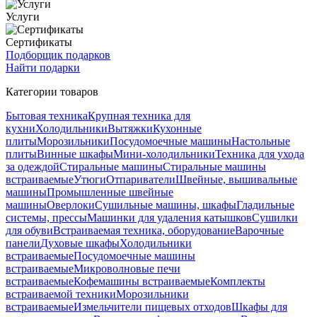
Услуги
Сертификаты
Подборщик подарков
Найти подарки
Категории товаров
Бытовая техника
Крупная техника для
кухни
Холодильники
Вытяжки
Кухонные
плиты
Морозильники
Посудомоечные машины
Настольные
плиты
Винные шкафы
Мини-холодильники
Техника для ухода
за одеждой
Стиральные машины
Стиральные машины
встраиваемые
Утюги
Отпариватели
Швейные, вышивальные
машины
Промышленные швейные
машины
Оверлоки
Сушильные машины, шкафы
Гладильные
системы, прессы
Машинки для удаления катышков
Сушилки
для обуви
Встраиваемая техника, оборудование
Варочные
панели
Духовые шкафы
Холодильники
встраиваемые
Посудомоечные машины
встраиваемые
Микроволновые печи
встраиваемые
Кофемашины встраиваемые
Комплекты
встраиваемой техники
Морозильники
встраиваемые
Измельчители пищевых отходов
Шкафы для