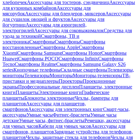
хлебопечек
Аксессуары для тостеров, сэндвичниц
Аксессуары
для кухонных комбайнов
Аксессуары для
мясорубок
Аксессуары для блендеров, миксеров
Аксессуары
для сушилок овощей и фруктов
Аксессуары для
йогуртниц
Аксессуары для аэрогрилей,
электрогрилей
Аксессуары для соковыжималок
Средства для
ухода за техникой
Смартфоны, ТВ и
электроника
Смартфоны
Смартфоны
Смартфоны
восстановленные
Смартфоны Apple
Смартфоны
Xiaomi
Смартфоны Samsung
Смартфоны Honor
Смартфоны
Huawei
Смартфоны POCO
Смартфоны Infinix
Смартфоны
Tecno
Смартфоны Realme
Смартфоны Samsung Galaxy S26
series
Кнопочные телефоны
Складные смартфоны
Телевизоры,
мониторы
Телевизоры
Мониторы
Мониторы-телевизоры
ТВ-
приставки и медиаплееры
Проекторы
Проекционные
экраны
Профессиональные дисплеи
Планшеты, электронные
книги
Планшеты
Электронные книги
Графические
планшеты
Блокноты электронные
Чехлы, бамперы для
планшетов
Аксессуары для планшетов,
смартфонов
Аксессуары для электронных книг
Смарт-часы,
аксессуары
Умные часы
Фитнес-браслеты
Умные часы
детские
Умные часы, фитнес-браслеты
Ремешки, аксессуары
для умных часов
Кабели для умных часов
Аксессуары для
смартфонов, планшетов
Зарядные устройства для телефонов,
планшетов
Чехлы, защитные стекла для телефонов
Чехлы для