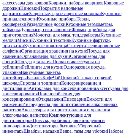
аксессуары для ковров
Коврики, наборы ковриков
Ковровые
дорожки
Циновки
Покрытия напольные
тафтинговые
Защитные, грязезащитные коврики
Кухонные
принадлежности
Кухонные приборы
Терки,
овощерезки
Разделочные доски
Кухонные термометры,
таймеры
Дуршлаги, сита, воронки
Формы, приборы для
приготовления
Молотки для мяса, тендерайзеры
Кухонные
мелочи
Миски
Кухонный текстиль
Кухонные фартуки,
прихватки
Кухонные полотенца
Скатерти, сервировочные
салфетки
Организация хранения на кухне
Посуда для
хранения
Органайзеры для кухни
Органайзеры для
специй
Посуда для ланча
Полки и аксессуары на
рейлинги
Рейлинги для кухни
Одноразовая посуда,
упаковка
Вакуумные пакеты,
контейнеры
Бакалея
Кофе
Чай
Цикорий, какао, горячий
шоколад
Сиропы и топпинги
Консервирование и
дистилляция
Автоклавы для консервирования
Аксессуары для
консервирования
Приспособления для
консервирования
Открывалки
Пивоварни
Емкости для
брожения
Ингредиенты для приготовления алкогольных
напитков
Аксессуары для приготовления и хранения
алкогольных напитков
Комплектующие для
дистилляторов
Прессы, дробилки для виноделия и
пивоварения
Дистилляторы бытовые
Уборочный
инвентарь
Швабры, насадки
Ведра, тазы для уборки
Наборы