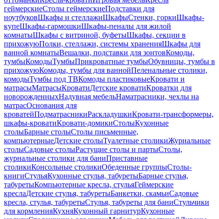
геймерские
Столы геймерские
Подставки для
ноутбуков
Шкафы и стеллажи
Шкафы
Стенки, горки
Шкафы-
купе
Шкафы-гармошки
Шкафы-пеналы для жилой
комнаты
Шкафы с витриной, буфеты
Шкафы, секции в
прихожую
Полки, стеллажи, системы хранения
Шкафы для
ванной комнаты
Вешалки, подставки для зонтов
Комоды,
тумбы
Комоды
Тумбы
Прикроватные тумбы
Обувницы, тумбы в
прихожую
Комоды, тумбы для ванной
Пеленальные столики,
комоды
Тумбы под ТВ
Комоды пластиковые
Кровати и
матрасы
Матрасы
Кровати
Детские кровати
Кроватки для
новорожденных
Надувная мебель
Наматрасники, чехлы на
матрас
Основания для
кроватей
Подматрасники
Раскладушки
Кровати-трансформеры,
шкафы-кровати
Кровати-домики
Столы
Кухонные
столы
Барные столы
Столы письменные,
компьютерные
Детские столы
Туалетные столики
Журнальные
столы
Садовые столы
Растущие столы и парты
Столы,
журнальные столики для бани
Приставные
столики
Консольные столики
Обеденные группы
Столы-
книги
Стулья
Кухонные стулья, табуреты
Барные стулья,
табуреты
Компьютерные кресла, стулья
Геймерские
кресла
Детские стулья, табуреты
Банкетки, скамьи
Садовые
кресла, стулья, табуреты
Стулья, табуреты для бани
Стульчики
для кормления
Кухня
Кухонный гарнитур
Кухонные