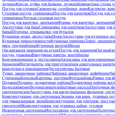
лоджии
Кресла, пуфы для балкона, лоджии
Компактные столы дл
Посуда для готовки
Сковороды, сотейники, воки
Кастрюли, ков
Столовая посуда, сервировка
Посуда для напитков
Посуда для г
сервировки
Детская столовая посуда
Посуда для выпечки, запекания
Формы для выпечки, запекания
Аксессуары для бара
Сервировка для напитков
Аксессуары для 
бары
Штопоры, открывалки для бутылок
Кухонные ножи, аксессуары
Ножи
Аксессуары для кухонных н
Кухонные принадлежности
Кухонные приборы
Терки, овощерез
мяса, тендерайзеры
Кухонные мелочи
Миски
Организация хранения на кухне
Посуда для хранения
Органайзе
посуда, упаковка
Вакуумные пакеты, контейнеры
Консервирование и дистилляция
Автоклавы для консервирован
брожения
Ингредиенты для приготовления алкогольных напит
виноделия и пивоварения
Дистилляторы бытовые
Турки, заварочные чайники
Чайники заварочные, кофейники
Ча
Сувениры
Копилки
Картины, постеры
Фотоальбомы
Рамки для ф
Подарки
Подарки, подарочные наборы
Подарочные наборы косм
Водоснабжение
Водонагреватели
Бытовые насосы
Проточные фи
сантехнические
Аксессуары для магистральных фильтров, сист
Комплектующие для сантехники
Экраны для ванн, душевых по
для умывальников, моек
Комплектующие для унитазов, писсуар
смесителей
Комплектующие для душевых кабин, уголков
Инженерная сантехника
Инсталляции для сантехники
Полотенц
радиаторов, полотенцесушителей
Монтажные комплекты для с