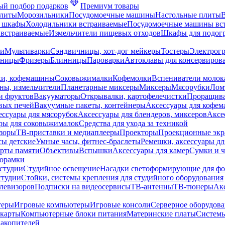
й подбор подарков
Премиум товары
плиты
Морозильники
Посудомоечные машины
Настольные плиты
 шкафы
Холодильники встраиваемые
Посудомоечные машины вс
встраиваемые
Измельчители пищевых отходов
Шкафы для подогр
чи
Мультиварки
Сэндвичницы, хот-дог мейкеры
Тостеры
Электрог
еницы
Фризеры
Блинницы
Пароварки
Автоклавы для консервиров
ки, кофемашины
Соковыжималки
Кофемолки
Вспениватели молок
ны, измельчители
Планетарные миксеры
Миксеры
Мясорубки
Лом
и фруктов
Вакууматоры
Открывалки, картофелечистки
Проращива
вых печей
Вакуумные пакеты, контейнеры
Аксессуары для кофе
ессуары для мясорубок
Аксессуары для блендеров, миксеров
Аксе
ры для соковыжималок
Средства для ухода за техникой
зоры
ТВ-приставки и медиаплееры
Проекторы
Проекционные эк
сы детские
Умные часы, фитнес-браслеты
Ремешки, аксессуары дл
рты памяти
Объективы
Вспышки
Аксессуары для камер
Сумки и ч
орамки
студии
Студийное освещение
Насадки светоформирующие для фо
студии
Стойки, системы крепления для студийного оборудования
елевизоров
Подписки на видеосервисы
ТВ-антенны
ТВ-тюнеры
Ак
теры
Игровые компьютеры
Игровые консоли
Серверное оборудов
карты
Компьютерные блоки питания
Материнские платы
Системы
накопителей