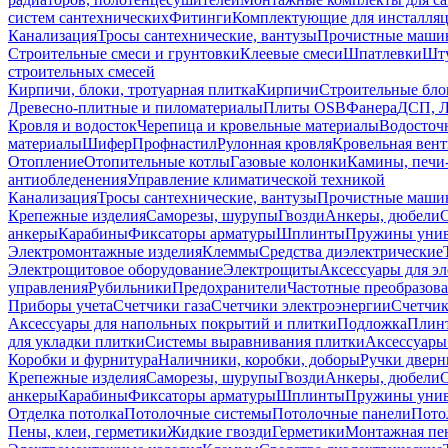
систем сантехнических
Фитинги
Комплектующие для инсталля
Канализация
Тросы сантехнические, вантузы
Прочистные маши
Строительные смеси и грунтовки
Клеевые смеси
Шпатлевки
Шту
строительных смесей
Кирпичи, блоки, тротуарная плитка
Кирпичи
Строительные бло
Древесно-плитные и пиломатериалы
Плиты OSB
Фанера
ДСП, 
Кровля и водосток
Черепица и кровельные материалы
Водосточ
материалы
Шифер
Профнастил
Рулонная кровля
Кровельная вен
Отопление
Отопительные котлы
Газовые колонки
Камины, печи
антиобледенения
Управление климатической техникой
Канализация
Тросы сантехнические, вантузы
Прочистные маши
Крепежные изделия
Саморезы, шурупы
Гвозди
Анкеры, дюбели
анкеры
Карабины
Фиксаторы арматуры
Шплинты
Пружины унив
Электромонтажные изделия
Клеммы
Средства диэлектрические
Электрощитовое оборудование
Электрощиты
Аксессуары для э
управления
Рубильники
Предохранители
Частотные преобразов
Приборы учета
Счетчики газа
Счетчики электроэнергии
Счетчи
Аксессуары для напольных покрытий и плитки
Подложка
Плинт
для укладки плитки
Системы выравнивания плитки
Аксессуары
Коробки и фурнитура
Наличники, коробки, доборы
Ручки дверн
Крепежные изделия
Саморезы, шурупы
Гвозди
Анкеры, дюбели
анкеры
Карабины
Фиксаторы арматуры
Шплинты
Пружины унив
Отделка потолка
Потолочные системы
Потолочные панели
Пото
Пены, клеи, герметики
Жидкие гвозди
Герметики
Монтажная пе