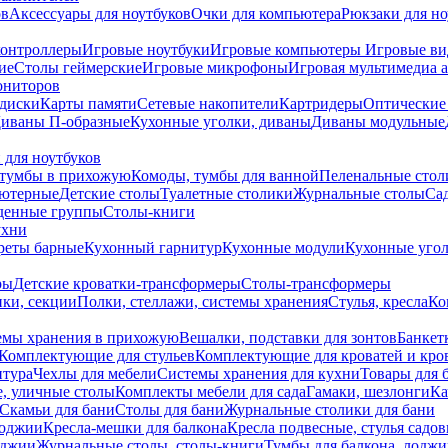
ов
Аксессуары для ноутбуков
Очки для компьютера
Рюкзаки для но
контроллеры
Игровые ноутбуки
Игровые компьютеры
Игровые ви
ие
Столы геймерские
Игровые микрофоны
Игровая мультимедиа 
ониторов
диски
Карты памяти
Сетевые накопители
Картридеры
Оптические
иваны П-образные
Кухонные уголки, диваны
Диваны модульные
 для ноутбуков
тумбы в прихожую
Комоды, тумбы для ванной
Пеленальные стол
ьютерные
Детские столы
Туалетные столики
Журнальные столы
Са
денные группы
Столы-книги
ухни
уреты барные
Кухонный гарнитур
Кухонные модули
Кухонные угол
ры
Детские кроватки-трансформеры
Столы-трансформеры
ки, секции
Полки, стеллажи, системы хранения
Стулья, кресла
Ко
емы хранения в прихожую
Вешалки, подставки для зонтов
Банкет
Комплектующие для стульев
Комплектующие для кроватей и кро
итура
Чехлы для мебели
Системы хранения для кухни
Товары для 
, уличные столы
Комплекты мебели для сада
Гамаки, шезлонги
Ка
Скамьи для бани
Столы для бани
Журнальные столики для бани
лоджии
Кресла-мешки для балкона
Кресла подвесные, стулья садо
оджии
Журнальные столы, столы-книги
Тумбы для балкона, лодж