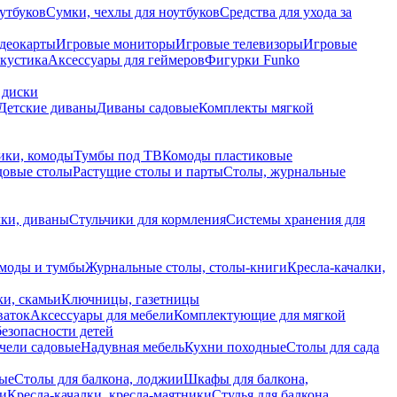
утбуков
Сумки, чехлы для ноутбуков
Средства для ухода за
деокарты
Игровые мониторы
Игровые телевизоры
Игровые
акустика
Аксессуары для геймеров
Фигурки Funko
 диски
Детские диваны
Диваны садовые
Комплекты мягкой
ики, комоды
Тумбы под ТВ
Комоды пластиковые
довые столы
Растущие столы и парты
Столы, журнальные
ки, диваны
Стульчики для кормления
Системы хранения для
моды и тумбы
Журнальные столы, столы-книги
Кресла-качалки,
ки, скамьи
Ключницы, газетницы
ваток
Аксессуары для мебели
Комплектующие для мягкой
безопасности детей
чели садовые
Надувная мебель
Кухни походные
Столы для сада
вые
Столы для балкона, лоджии
Шкафы для балкона,
ии
Кресла-качалки, кресла-маятники
Стулья для балкона,