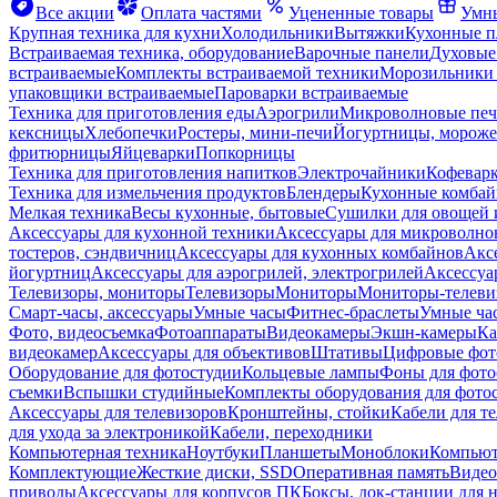
Все акции
Оплата частями
Уцененные товары
Умны
Крупная техника для кухни
Холодильники
Вытяжки
Кухонные 
Встраиваемая техника, оборудование
Варочные панели
Духовые
встраиваемые
Комплекты встраиваемой техники
Морозильники 
упаковщики встраиваемые
Пароварки встраиваемые
Техника для приготовления еды
Аэрогрили
Микроволновые пе
кексницы
Хлебопечки
Ростеры, мини-печи
Йогуртницы, морож
фритюрницы
Яйцеварки
Попкорницы
Техника для приготовления напитков
Электрочайники
Кофевар
Техника для измельчения продуктов
Блендеры
Кухонные комбай
Мелкая техника
Весы кухонные, бытовые
Сушилки для овощей 
Аксессуары для кухонной техники
Аксессуары для микроволно
тостеров, сэндвичниц
Аксессуары для кухонных комбайнов
Акс
йогуртниц
Аксессуары для аэрогрилей, электрогрилей
Аксессуа
Телевизоры, мониторы
Телевизоры
Мониторы
Мониторы-телеви
Смарт-часы, аксессуары
Умные часы
Фитнес-браслеты
Умные ча
Фото, видеосъемка
Фотоаппараты
Видеокамеры
Экшн-камеры
Ка
видеокамер
Аксессуары для объективов
Штативы
Цифровые фот
Оборудование для фотостудии
Кольцевые лампы
Фоны для фото
съемки
Вспышки студийные
Комплекты оборудования для фото
Аксессуары для телевизоров
Кронштейны, стойки
Кабели для т
для ухода за электроникой
Кабели, переходники
Компьютерная техника
Ноутбуки
Планшеты
Моноблоки
Компью
Комплектующие
Жесткие диски, SSD
Оперативная память
Видео
приводы
Аксессуары для корпусов ПК
Боксы, док-станции для 