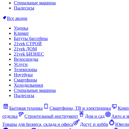
Стиральные машины
Пылесосы
Все акции
Уценка
Климат
Батуты бассейны
21vek СТРОЙ
21vek ДОМ
21vek БИЗНЕС
Велосипеды
Услуги
Телевизоры
Ноутбуки
Смартфоны
Холодильники
Стиральные машины
Пылесосы
Бытовая техника
Смартфоны, ТВ и электроника
Комп
отделка
Строительный инструмент
Дом и сад
Авто и 
Товары для бизнеса, склада и офиса
Досуг и хобби
Ювели