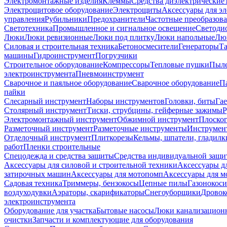
Электромонтажные изделия
Клеммы
Средства диэлектрические
Электрощитовое оборудование
Электрощиты
Аксессуары для э
управления
Рубильники
Предохранители
Частотные преобразов
Светотехника
Промышленное и сигнальное освещение
Светоди
Люки
Люки ревизионные
Люки под плитку
Люки напольные
Люк
Силовая и строительная техника
Бетоносмесители
Генераторы
Та
машины
Гидроинструмент
Погрузчики
Строительное оборудование
Компрессоры
Тепловые пушки
Пыле
электроинструмента
Пневмоинструмент
Сварочное и паяльное оборудование
Сварочное оборудование
П
пайки
Слесарный инструмент
Наборы инструментов
Головки, биты
Га
Столярный инструмент
Тиски, струбцины, гейферные зажимы
Р
Электромонтажный инструмент
Обжимной инструмент
Плоског
Разметочный инструмент
Разметочные инструменты
Инструмент
Отделочный инструмент
Плиткорезы
Кельмы, шпатели, гладилк
работ
Пленки строительные
Спецодежда и средства защиты
Средства индивидуальной защ
Аксессуары для силовой и строительной техники
Аксессуары дл
затирочных машин
Аксессуары для мотопомп
Аксессуары для м
Садовая техника
Триммеры, бензокосы
Цепные пилы
Газонокос
воздуходувки
Аэраторы, скарификаторы
Снегоуборщики
Дровок
электроинструмента
Оборудование для участка
Бытовые насосы
Люки канализацион
очистки
Запчасти и комплектующие для оборудования