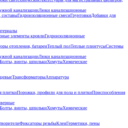
ружной канализации
Люки канализационные
 составы
Гидроизоляционные смеси
Грунтовки
Добавки для
атериалы
рные элементы кровли
Гидроизоляционные
оры отопления, батареи
Теплый пол
Теплые плинтусы
Системы
ружной канализации
Люки канализационные
Болты, винты, шпильки
Хомуты
Химические
нцевые
Трансформаторы
Аппаратура
я плитки
Порожки, профили для пола и плитки
Приспособления
дверные
Болты, винты, шпильки
Хомуты
Химические
творители
Фиксаторы резьбы
Клеи
Герметики, пены