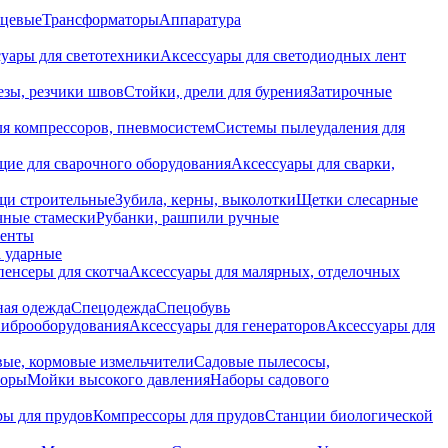
нцевые
Трансформаторы
Аппаратура
уары для светотехники
Аксессуары для светодиодных лент
езы, резчики швов
Стойки, дрели для бурения
Затирочные
ля компрессоров, пневмосистем
Системы пылеудаления для
ие для сварочного оборудования
Аксессуары для сварки,
щи строительные
Зубила, керны, выколотки
Щетки слесарные
чные стамески
Рубанки, рашпили ручные
енты
 ударные
енсеры для скотча
Аксессуары для малярных, отделочных
ная одежда
Спецодежда
Спецобувь
виброоборудования
Аксессуары для генераторов
Аксессуары для
ые, кормовые измельчители
Садовые пылесосы,
торы
Мойки высокого давления
Наборы садового
ры для прудов
Компрессоры для прудов
Станции биологической