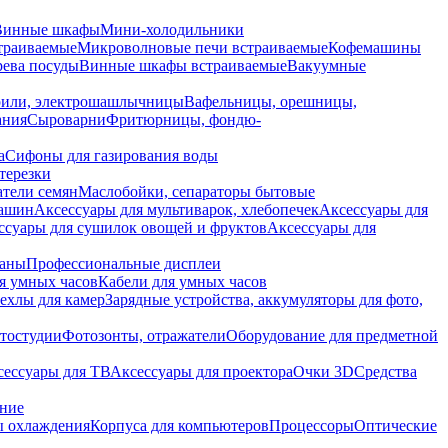
Винные шкафы
Мини-холодильники
траиваемые
Микроволновые печи встраиваемые
Кофемашины
ева посуды
Винные шкафы встраиваемые
Вакуумные
рили, электрошашлычницы
Вафельницы, орешницы,
ания
Сыроварни
Фритюрницы, фондю-
а
Сифоны для газирования воды
терезки
тели семян
Маслобойки, сепараторы бытовые
машин
Аксессуары для мультиварок, хлебопечек
Аксессуары для
ссуары для сушилок овощей и фруктов
Аксессуары для
раны
Профессиональные дисплеи
я умных часов
Кабели для умных часов
ехлы для камер
Зарядные устройства, аккумуляторы для фото,
тостудии
Фотозонты, отражатели
Оборудование для предметной
сессуары для ТВ
Аксессуары для проектора
Очки 3D
Средства
ание
 охлаждения
Корпуса для компьютеров
Процессоры
Оптические