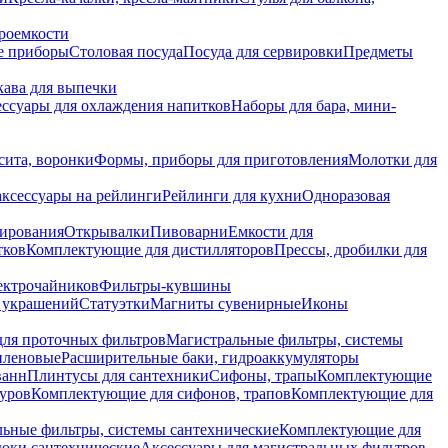
роемкости
е приборы
Столовая посуда
Посуда для сервировки
Предметы
укава для выпечки
ссуары для охлаждения напитков
Наборы для бара, мини-
сита, воронки
Формы, приборы для приготовления
Молотки для
аксессуары на рейлинги
Рейлинги для кухни
Одноразовая
вирования
Открывалки
Пивоварни
Емкости для
тков
Комплектующие для дистилляторов
Прессы, дробилки для
лектрочайников
Фильтры-кувшины
я украшений
Статуэтки
Магниты сувенирные
Иконы
ля проточных фильтров
Магистральные фильтры, системы
иленовые
Расширительные баки, гидроаккумуляторы
ванн
Плинтусы для сантехники
Сифоны, трапы
Комплектующие
уров
Комплектующие для сифонов, трапов
Комплектующие для
ьные фильтры, системы сантехнические
Комплектующие для
юки сантехнические
Аксессуары для магистральных фильтров,