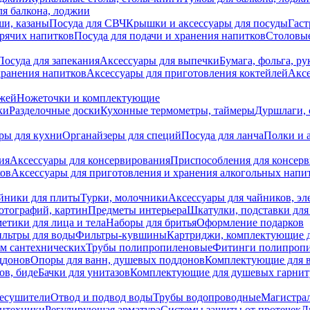
я балкона, лоджии
ши, казаны
Посуда для СВЧ
Крышки и аксессуары для посуды
Гаст
орячих напитков
Посуда для подачи и хранения напитков
Столовы
Посуда для запекания
Аксессуары для выпечки
Бумага, фольга, р
хранения напитков
Аксессуары для приготовления коктейлей
Аксе
ожей
Ножеточки и комплектующие
ки
Разделочные доски
Кухонные термометры, таймеры
Дуршлаги, 
ры для кухни
Органайзеры для специй
Посуда для ланча
Полки и 
ия
Аксессуары для консервирования
Приспособления для консер
ков
Аксессуары для приготовления и хранения алкогольных напи
йники для плиты
Турки, молочники
Аксессуары для чайников, э
отографий, картин
Предметы интерьера
Шкатулки, подставки дл
етики для лица и тела
Наборы для бритья
Оформление подарков
льтры для воды
Фильтры-кувшины
Картриджи, комплектующие д
ем сантехнических
Трубы полипропиленовые
Фитинги полипроп
ддонов
Опоры для ванн, душевых поддонов
Комплектующие для 
ов, биде
Бачки для унитазов
Комплектующие для душевых гарнит
есушители
Отвод и подвод воды
Трубы водопроводные
Магистрал
антехники
Регулирующая арматура
Системы защиты от протечек
Л