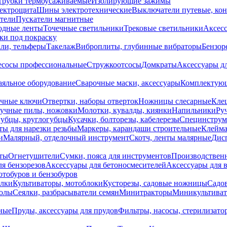
Трубки термоусаживаемые
Изолирующие зажимы
лектрощита
Шины электротехнические
Выключатели путевые, ко
атели
Пускатели магнитные
одные ленты
Точечные светильники
Трековые светильники
Аксесс
и под покраску
ли, тельферы
Такелаж
Виброплиты, глубинные вибраторы
Бензор
сосы профессиональные
Стружкоотсосы
Домкраты
Аксессуары д
аяльное оборудование
Сварочные маски, аксессуары
Комплектующ
ечные ключи
Отвертки, наборы отверток
Ножницы слесарные
Кле
учные пилы, ножовки
Молотки, кувалды, киянки
Напильники
Ру
убцы, круглогубцы
Кусачки, болторезы, кабелерезы
Специнструм
ы для нарезки резьбы
Маркеры, карандаши строительные
Клейма
и
Малярный, отделочный инструмент
Скотч, ленты малярные
Дисп
иты
Огнетушители
Сумки, пояса для инструментов
Производствен
я бензорезов
Аксессуары для бетоносмесителей
Аксессуары для 
отобуров и бензобуров
илки
Культиваторы, мотоблоки
Кусторезы, садовые ножницы
Садов
олы
Сеялки, разбрасыватели семян
Минитракторы
Миникультива
ные
Пруды, аксессуары для прудов
Фильтры, насосы, стерилизато