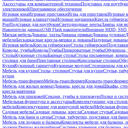
Аксессуары для компьютерной техники
Подставки для ноутбук
электроникой
Программное обеспечение
Игровая зона
Игровые приставки
Игры для приставок
Игровые 
мыши
Игровые клавиатуры
Игровые наушники
Кресла геймерск
Pop
Подставки для ноутбуков
Светодиодные ленты
Лампы для м
Накопители данных
USB Flash накопители
Внешние HDD, SSD 
Мягкая мебель
Диваны, тахты
Диваны прямые
Диваны угловые
Д
мебели
Бескаркасные кресла-мешки и диваны
Надувные диваны
Игровая мебель
Кресла геймерские
Столы геймерские
Подставки
Комоды, тумбы
Комоды
Тумбы
Прикроватные тумбы
Обувницы, 
Столы
Кухонные столы
Барные столы
Столы письменные, комп
столики для бани
Приставные столики
Консольные столики
Обе
Кухня
Кухонный гарнитур
Кухонные модули
Столешницы для к
Мебель для кухни
Столы, столики
Стулья для кухни
Стулья, таб
кухни
Мебель-трансформер
Мебель-трансформер
Кровати-трансформе
Мебель для жилых комнат
Диваны, кресла для дома
Шкафы, стен
кресла-маятники
Мебель для прихожей
Секции, тумбы в прихожую
Полки и сист
Мебельная фурнитура и аксессуары
Комплектующие для столов
мебели
Комплектующие для корпусной мебели
Мебельная фурн
Садовая мебель
Садовые диваны, кресла
Садовые стулья
Садовые
Мебель для бани и сауны
Стулья, табуретки, подставки для бани
Мебель для лоджии и балкона
Комплекты мебели для балкона, 
лоджии
Дверцы жалюзийные
Системы хранения для балкона, л