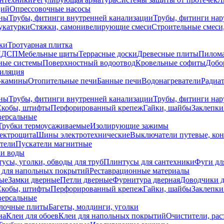
ций
Опрессовочные насосы
ны
Трубы, фитинги внутренней канализации
Трубы, фитинги на
катурки
Стяжки, самонивелирующие смеси
Строительные смеси,
ки
Тротуарная плитка
ЛДСП
Мебельные щиты
Террасные доски
Древесные плиты
Пилом
ные системы
Поверхностный водоотвод
Кровельные софиты
Добо
тиляция
-камины
Отопительные печи
Банные печи
Водонагреватели
Радиат
ны
Трубы, фитинги внутренней канализации
Трубы, фитинги на
Скобы, штифты
Перфорированный крепеж
Гайки, шайбы
Заклепки
ерсальные
Трубки термоусаживаемые
Изолирующие зажимы
лектрощита
Шины электротехнические
Выключатели путевые, ко
атели
Пускатели магнитные
ки воды
усы, уголки, обводы для труб
Плинтусы для сантехники
Фуги дл
 для напольных покрытий
Реставрационные материалы
ые
Замки дверные
Петли дверные
Фурнитура дверная
Доводчики 
Скобы, штифты
Перфорированный крепеж
Гайки, шайбы
Заклепки
ерсальные
лочные плиты
Багеты, молдинги, уголки
на
Клеи для обоев
Клеи для напольных покрытий
Очистители, рас