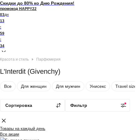
Скидки до 80% ко Дню Рождения!
промокод HAPPY22
03
дн
13
:
59
:
34
Красота и стиль
Парфюмерия
L'Interdit (Givenchy)
Все
Для женщин
Для мужчин
Унисекс
Travel size
Сортировка
Фильтр
Каталог товаров
Товары на каждый день
Все акции