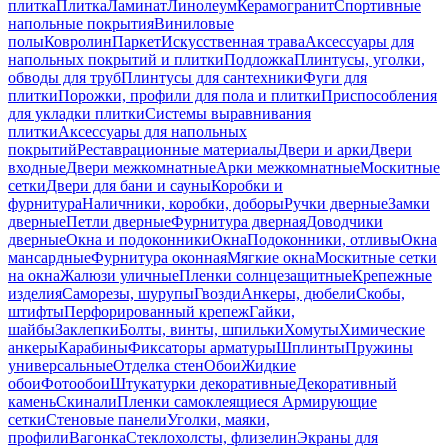
плитка
Плитка
Ламинат
Линолеум
Керамогранит
Спортивные
напольные покрытия
Виниловые
полы
Ковролин
Паркет
Искусственная трава
Аксессуары для
напольных покрытий и плитки
Подложка
Плинтусы, уголки,
обводы для труб
Плинтусы для сантехники
Фуги для
плитки
Порожки, профили для пола и плитки
Приспособления
для укладки плитки
Системы выравнивания
плитки
Аксессуары для напольных
покрытий
Реставрационные материалы
Двери и арки
Двери
входные
Двери межкомнатные
Арки межкомнатные
Москитные
сетки
Двери для бани и сауны
Коробки и
фурнитура
Наличники, коробки, доборы
Ручки дверные
Замки
дверные
Петли дверные
Фурнитура дверная
Доводчики
дверные
Окна и подоконники
Окна
Подоконники, отливы
Окна
мансардные
Фурнитура оконная
Мягкие окна
Москитные сетки
на окна
Жалюзи уличные
Пленки солнцезащитные
Крепежные
изделия
Саморезы, шурупы
Гвозди
Анкеры, дюбели
Скобы,
штифты
Перфорированный крепеж
Гайки,
шайбы
Заклепки
Болты, винты, шпильки
Хомуты
Химические
анкеры
Карабины
Фиксаторы арматуры
Шплинты
Пружины
универсальные
Отделка стен
Обои
Жидкие
обои
Фотообои
Штукатурки декоративные
Декоративный
камень
Скинали
Пленки самоклеящиеся
Армирующие
сетки
Стеновые панели
Уголки, маяки,
профили
Вагонка
Стеклохолсты, флизелин
Экраны для