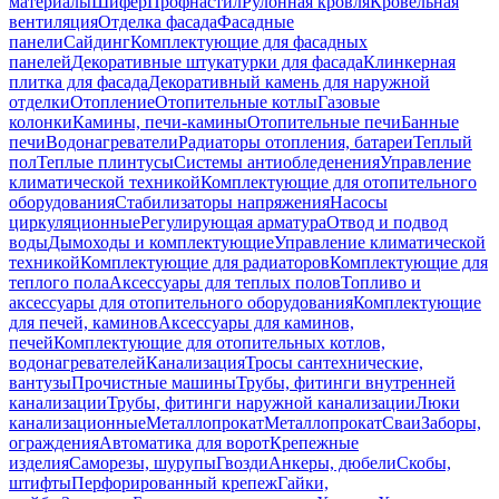
материалы
Шифер
Профнастил
Рулонная кровля
Кровельная
вентиляция
Отделка фасада
Фасадные
панели
Сайдинг
Комплектующие для фасадных
панелей
Декоративные штукатурки для фасада
Клинкерная
плитка для фасада
Декоративный камень для наружной
отделки
Отопление
Отопительные котлы
Газовые
колонки
Камины, печи-камины
Отопительные печи
Банные
печи
Водонагреватели
Радиаторы отопления, батареи
Теплый
пол
Теплые плинтусы
Системы антиобледенения
Управление
климатической техникой
Комплектующие для отопительного
оборудования
Стабилизаторы напряжения
Насосы
циркуляционные
Регулирующая арматура
Отвод и подвод
воды
Дымоходы и комплектующие
Управление климатической
техникой
Комплектующие для радиаторов
Комплектующие для
теплого пола
Аксессуары для теплых полов
Топливо и
аксессуары для отопительного оборудования
Комплектующие
для печей, каминов
Аксессуары для каминов,
печей
Комплектующие для отопительных котлов,
водонагревателей
Канализация
Тросы сантехнические,
вантузы
Прочистные машины
Трубы, фитинги внутренней
канализации
Трубы, фитинги наружной канализации
Люки
канализационные
Металлопрокат
Металлопрокат
Сваи
Заборы,
ограждения
Автоматика для ворот
Крепежные
изделия
Саморезы, шурупы
Гвозди
Анкеры, дюбели
Скобы,
штифты
Перфорированный крепеж
Гайки,