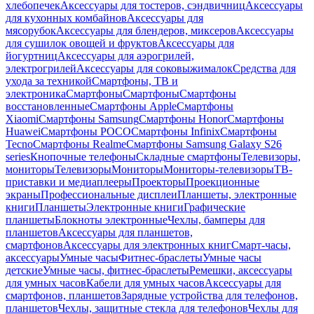
хлебопечек
Аксессуары для тостеров, сэндвичниц
Аксессуары
для кухонных комбайнов
Аксессуары для
мясорубок
Аксессуары для блендеров, миксеров
Аксессуары
для сушилок овощей и фруктов
Аксессуары для
йогуртниц
Аксессуары для аэрогрилей,
электрогрилей
Аксессуары для соковыжималок
Средства для
ухода за техникой
Смартфоны, ТВ и
электроника
Смартфоны
Смартфоны
Смартфоны
восстановленные
Смартфоны Apple
Смартфоны
Xiaomi
Смартфоны Samsung
Смартфоны Honor
Смартфоны
Huawei
Смартфоны POCO
Смартфоны Infinix
Смартфоны
Tecno
Смартфоны Realme
Смартфоны Samsung Galaxy S26
series
Кнопочные телефоны
Складные смартфоны
Телевизоры,
мониторы
Телевизоры
Мониторы
Мониторы-телевизоры
ТВ-
приставки и медиаплееры
Проекторы
Проекционные
экраны
Профессиональные дисплеи
Планшеты, электронные
книги
Планшеты
Электронные книги
Графические
планшеты
Блокноты электронные
Чехлы, бамперы для
планшетов
Аксессуары для планшетов,
смартфонов
Аксессуары для электронных книг
Смарт-часы,
аксессуары
Умные часы
Фитнес-браслеты
Умные часы
детские
Умные часы, фитнес-браслеты
Ремешки, аксессуары
для умных часов
Кабели для умных часов
Аксессуары для
смартфонов, планшетов
Зарядные устройства для телефонов,
планшетов
Чехлы, защитные стекла для телефонов
Чехлы для