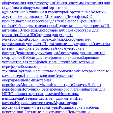
оборудования для фотостудии
Стойки, системы крепления для
студийного оборудования
Портативная
аудиотехника
Наушники и гарнитуры
Портативные колонки,
акустика
Умные колонки
MP3-плееры
Диктофоны
CD-
проигрыватели
Аксессуары для телевизоров
Кронштейны,
стойки
Кабели для телевизоров
Подписки на видеосервисы
ТВ-
антенны
ТВ-тюнеры
Аксессуары для ТВ
Аксессуары для
проектора
Очки 3D
Средства для ухода за
электроникой
Кабели, переходники
Аксессуары для
портативных устройств
Портативные аккумуляторы
Элементы
питания, зарядные устройства
Аккумуляторные
батареи
Держатели, док-станции
Аксессуары для планшетов,
смартфонов
Кабели для телефонов, планшетов
Зарядные
устройства для телефонов, планшетов
Компьютеры и
периферия
Компьютерная
техника
Ноутбуки
Планшеты
Моноблоки
Компьютеры
Игровые
компьютеры
Игровые консоли
Серверное
оборудование
Компьютерная
периферия
Мониторы
Мыши
Клавиатуры
Стилусы
Наборы
периферии
Источники бесперебойного питания
Батареи для
ИБП
Стабилизаторы напряжения
Инверторы
напряжения
Сетевые фильтры, удлинители
Веб-
камеры
Игровые контроллеры
Мультимедиа
акустика
Наушники и гарнитуры
Компьютерные кабели,
переходники
Зарядные, аккумуляторы
Док-станции,