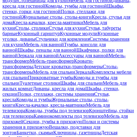
модули
Столешницы для кухни
Мебель для гостиной
Диваны,
кресла для гостиной
Комоды, тумбы для гостиной
Шкафы,
стенки, горки для гостиной
Полки, стеллажи для
гостиной
Журнальные столы, столы-книги
Кресла, стулья для
дома
Кресла-качалки, кресла-маятники
Мебель для
кухни
Столы, столики
Стулья для кухни
Стулья, табуреты
барные
Кухонный гарнитур
Кухонные модули
Кухонные
уголки, диваны
Стульчики для кормления
Системы хранения
для кухни
Мебель для ванной
Тумбы, консоли для
ванной
Шкафы, пеналы для ванной
Шкафчики, полки для
ванной
Зеркала для ванной
Аксессуары для ванной
Мебель-
трансформер
Мебель-трансформер
Кровати-
трансформеры
Детские кроватки-трансформеры
Столы-
трансформеры
Мебель для спальни
Зеркала
Комплекты мебели
для спальни
Прикроватные тумбы
Комоды и тумбы для
спальни
Туалетные столики
Шкафы для спальни
Мебель для
жилых комнат
Диваны, кресла для дома
Шкафы, стенки,
секции
Полки, стеллажи, системы хранения
Стулья,
кресла
Комоды и тумбы
Журнальные столы, столы-
книги
Кресла-качалки, кресла-маятники
Мебель для
телевизора
Комоды, тумбы под телевизор
Кронштейны, стойки
для телевизора
Каминокомплекты под телевизор
Мебель для
прихожей
Секции, тумбы в прихожую
Полки и системы
хранения в прихожую
Вешалки, подставки для
зонтов
Банкетки, скамьи
Ключницы, газетницы
Детская