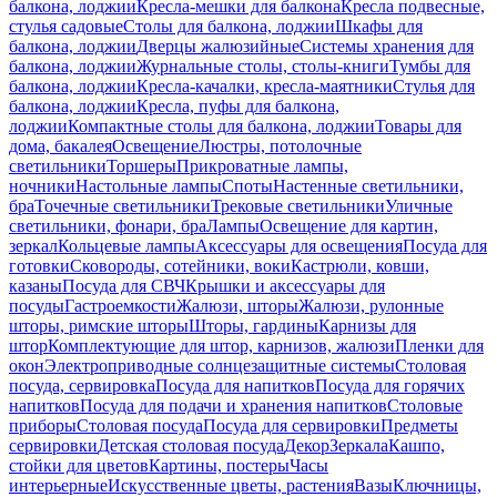
балкона, лоджии
Кресла-мешки для балкона
Кресла подвесные,
стулья садовые
Столы для балкона, лоджии
Шкафы для
балкона, лоджии
Дверцы жалюзийные
Системы хранения для
балкона, лоджии
Журнальные столы, столы-книги
Тумбы для
балкона, лоджии
Кресла-качалки, кресла-маятники
Стулья для
балкона, лоджии
Кресла, пуфы для балкона,
лоджии
Компактные столы для балкона, лоджии
Товары для
дома, бакалея
Освещение
Люстры, потолочные
светильники
Торшеры
Прикроватные лампы,
ночники
Настольные лампы
Споты
Настенные светильники,
бра
Точечные светильники
Трековые светильники
Уличные
светильники, фонари, бра
Лампы
Освещение для картин,
зеркал
Кольцевые лампы
Аксессуары для освещения
Посуда для
готовки
Сковороды, сотейники, воки
Кастрюли, ковши,
казаны
Посуда для СВЧ
Крышки и аксессуары для
посуды
Гастроемкости
Жалюзи, шторы
Жалюзи, рулонные
шторы, римские шторы
Шторы, гардины
Карнизы для
штор
Комплектующие для штор, карнизов, жалюзи
Пленки для
окон
Электроприводные солнцезащитные системы
Столовая
посуда, сервировка
Посуда для напитков
Посуда для горячих
напитков
Посуда для подачи и хранения напитков
Столовые
приборы
Столовая посуда
Посуда для сервировки
Предметы
сервировки
Детская столовая посуда
Декор
Зеркала
Кашпо,
стойки для цветов
Картины, постеры
Часы
интерьерные
Искусственные цветы, растения
Вазы
Ключницы,