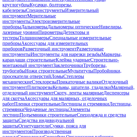
круглогубцы
Кусачки, болторезы,
кабелерезы
Специнструменты
Измерительный
инструмент
Мерительные
инструменты
Электроизмерительные
приборы
Дальномеры
Дальномеры оптические
Нивелиры,
лазерные уровни
Пирометры
Детекторы и
тестеры
Толщиномеры
Специальные измерительные
приборы
Аксессуары для измерительных
приборов
Разметочный инструмент
Разметочные
инструменты
Инструменты для нарезки резьбы
Маркеры,
карандаши строительные
Клейма ударные
Строительно-
монтажный инструмент
Заклепочники
Труборезы,
трубогибы
Ножи строительные
Мультитулы
Пробойники,
просекатели отверстий
Ломы
Степлеры
механические
Стеклорезы
Прикаточные валики
Отделочный
инструмент
Плиткорезы
Кельмы, шпатели, гладилки
Малярный,
отделочный инструмент
Скотч, ленты малярные
Диспенсеры
для скотча
Аксессуары для малярных, отделочных
работ
Пленки строительные
Лестницы и стремянки
Лестницы,
стремянки
Чердачные лестницы
Элементы
лестниц
Подъемники строительные
Спецодежда и средства
защиты
Средства индивидуальной
защиты
Огнетушители
Сумки, пояса для
инструментов
Производственная
одежда
Спецодежда
Спецобувь
Организация рабочего