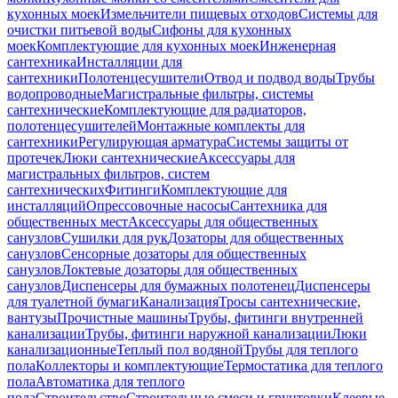
кухонных моек
Измельчители пищевых отходов
Системы для
очистки питьевой воды
Сифоны для кухонных
моек
Комплектующие для кухонных моек
Инженерная
сантехника
Инсталляции для
сантехники
Полотенцесушители
Отвод и подвод воды
Трубы
водопроводные
Магистральные фильтры, системы
сантехнические
Комплектующие для радиаторов,
полотенцесушителей
Монтажные комплекты для
сантехники
Регулирующая арматура
Системы защиты от
протечек
Люки сантехнические
Аксессуары для
магистральных фильтров, систем
сантехнических
Фитинги
Комплектующие для
инсталляций
Опрессовочные насосы
Сантехника для
общественных мест
Аксессуары для общественных
санузлов
Сушилки для рук
Дозаторы для общественных
санузлов
Сенсорные дозаторы для общественных
санузлов
Локтевые дозаторы для общественных
санузлов
Диспенсеры для бумажных полотенец
Диспенсеры
для туалетной бумаги
Канализация
Тросы сантехнические,
вантузы
Прочистные машины
Трубы, фитинги внутренней
канализации
Трубы, фитинги наружной канализации
Люки
канализационные
Теплый пол водяной
Трубы для теплого
пола
Коллекторы и комплектующие
Термостатика для теплого
пола
Автоматика для теплого
пола
Строительство
Строительные смеси и грунтовки
Клеевые