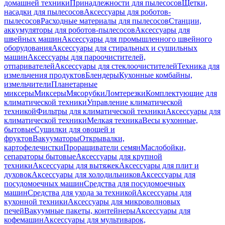
домашней техники
Принадлежности для пылесосов
Щетки,
насадки для пылесосов
Аксессуары для роботов-
пылесосов
Расходные материалы для пылесосов
Станции,
аккумуляторы для роботов-пылесосов
Аксессуары для
швейных машин
Аксессуары для промышленного швейного
оборудования
Аксессуары для стиральных и сушильных
машин
Аксессуары для пароочистителей,
отпаривателей
Аксессуары для стеклоочистителей
Техника для
измельчения продуктов
Блендеры
Кухонные комбайны,
измельчители
Планетарные
миксеры
Миксеры
Мясорубки
Ломтерезки
Комплектующие для
климатической техники
Управление климатической
техникой
Фильтры для климатической техники
Аксессуары для
климатической техники
Мелкая техника
Весы кухонные,
бытовые
Сушилки для овощей и
фруктов
Вакууматоры
Открывалки,
картофелечистки
Проращиватели семян
Маслобойки,
сепараторы бытовые
Аксессуары для крупной
техники
Аксессуары для вытяжек
Аксессуары для плит и
духовок
Аксессуары для холодильников
Аксессуары для
посудомоечных машин
Средства для посудомоечных
машин
Средства для ухода за техникой
Аксессуары для
кухонной техники
Аксессуары для микроволновых
печей
Вакуумные пакеты, контейнеры
Аксессуары для
кофемашин
Аксессуары для мультиварок,