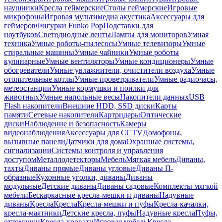
наушники
Кресла геймерские
Столы геймерские
Игровые
микрофоны
Игровая мультимедиа акустика
Аксессуары для
геймеров
Фигурки Funko Pop
Подставки для
ноутбуков
Светодиодные ленты
Лампы для мониторов
Умная
техника
Умные роботы-пылесосы
Умные телевизоры
Умные
стиральные машины
Умные чайники
Умные роботы
кулинарные
Умные вентиляторы
Умные кондиционеры
Умные
обогреватели
Умные увлажнители, очистители воздуха
Умные
отопительные котлы
Умные проветриватели
Умные радиочасы,
метеостанции
Умные кормушки и поилки для
животных
Умные напольные весы
Накопители данных
USB
Flash накопители
Внешние HDD, SSD диски
Карты
памяти
Сетевые накопители
Картридеры
Оптические
диски
Наблюдение и безопасность
Камеры
видеонаблюдения
Аксессуары для CCTV
Домофоны,
вызывные панели
Датчики для дома
Охранные системы,
сигнализации
Системы контроля и управления
доступом
Металлодетекторы
Мебель
Мягкая мебель
Диваны,
тахты
Диваны прямые
Диваны угловые
Диваны П-
образные
Кухонные уголки, диваны
Диваны
модульные
Детские диваны
Диваны садовые
Комплекты мягкой
мебели
Бескаркасные кресла-мешки и диваны
Надувные
диваны
Кресла
Кресла
Кресла-мешки и пуфы
Кресла-качалки,
кресла-маятники
Детские кресла, пуфы
Надувные кресла
Пуфы,
оттоманки
Кресла-кровати
Игровая мебель
Кресла