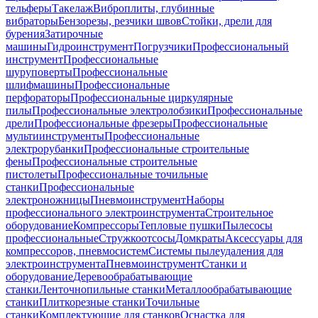
тельферы
Такелаж
Виброплиты, глубинные
вибраторы
Бензорезы, резчики швов
Стойки, дрели для
бурения
Затирочные
машины
Гидроинструмент
Погрузчики
Профессиональный
инструмент
Профессиональные
шуруповерты
Профессиональные
шлифмашины
Профессиональные
перфораторы
Профессиональные циркулярные
пилы
Профессиональные электролобзики
Профессиональные
дрели
Профессиональные фрезеры
Профессиональные
мультиинструменты
Профессиональные
электрорубанки
Профессиональные строительные
фены
Профессиональные строительные
пистолеты
Профессиональные точильные
станки
Профессиональные
электроножницы
Пневмоинструмент
Наборы
профессионального электроинструмента
Строительное
оборудование
Компрессоры
Тепловые пушки
Пылесосы
профессиональные
Стружкоотсосы
Домкраты
Аксессуары для
компрессоров, пневмосистем
Системы пылеудаления для
электроинструмента
Пневмоинструмент
Станки и
оборудование
Деревообрабатывающие
станки
Ленточнопильные станки
Металлообрабатывающие
станки
Плиткорезные станки
Точильные
станки
Комплектующие для станков
Оснастка для