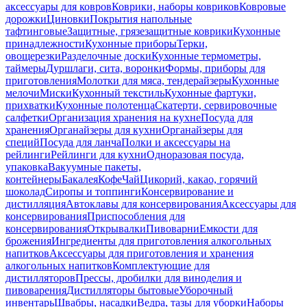
аксессуары для ковров
Коврики, наборы ковриков
Ковровые
дорожки
Циновки
Покрытия напольные
тафтинговые
Защитные, грязезащитные коврики
Кухонные
принадлежности
Кухонные приборы
Терки,
овощерезки
Разделочные доски
Кухонные термометры,
таймеры
Дуршлаги, сита, воронки
Формы, приборы для
приготовления
Молотки для мяса, тендерайзеры
Кухонные
мелочи
Миски
Кухонный текстиль
Кухонные фартуки,
прихватки
Кухонные полотенца
Скатерти, сервировочные
салфетки
Организация хранения на кухне
Посуда для
хранения
Органайзеры для кухни
Органайзеры для
специй
Посуда для ланча
Полки и аксессуары на
рейлинги
Рейлинги для кухни
Одноразовая посуда,
упаковка
Вакуумные пакеты,
контейнеры
Бакалея
Кофе
Чай
Цикорий, какао, горячий
шоколад
Сиропы и топпинги
Консервирование и
дистилляция
Автоклавы для консервирования
Аксессуары для
консервирования
Приспособления для
консервирования
Открывалки
Пивоварни
Емкости для
брожения
Ингредиенты для приготовления алкогольных
напитков
Аксессуары для приготовления и хранения
алкогольных напитков
Комплектующие для
дистилляторов
Прессы, дробилки для виноделия и
пивоварения
Дистилляторы бытовые
Уборочный
инвентарь
Швабры, насадки
Ведра, тазы для уборки
Наборы