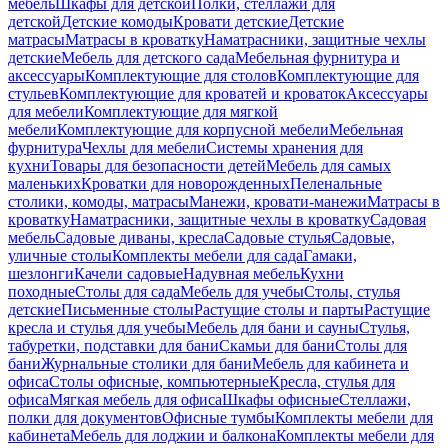
мебель
Шкафы для детской
Полки, стеллажи для
детской
Детские комоды
Кровати детские
Детские
матрасы
Матрасы в кроватку
Наматрасники, защитные чехлы
детские
Мебель для детского сада
Мебельная фурнитура и
аксессуары
Комплектующие для столов
Комплектующие для
стульев
Комплектующие для кроватей и кроваток
Аксессуары
для мебели
Комплектующие для мягкой
мебели
Комплектующие для корпусной мебели
Мебельная
фурнитура
Чехлы для мебели
Системы хранения для
кухни
Товары для безопасности детей
Мебель для самых
маленьких
Кроватки для новорожденных
Пеленальные
столики, комоды, матрасы
Манежи, кровати-манежи
Матрасы в
кроватку
Наматрасники, защитные чехлы в кроватку
Садовая
мебель
Садовые диваны, кресла
Садовые стулья
Садовые,
уличные столы
Комплекты мебели для сада
Гамаки,
шезлонги
Качели садовые
Надувная мебель
Кухни
походные
Столы для сада
Мебель для учебы
Столы, стулья
детские
Письменные столы
Растущие столы и парты
Растущие
кресла и стулья для учебы
Мебель для бани и сауны
Стулья,
табуретки, подставки для бани
Скамьи для бани
Столы для
бани
Журнальные столики для бани
Мебель для кабинета и
офиса
Столы офисные, компьютерные
Кресла, стулья для
офиса
Мягкая мебель для офиса
Шкафы офисные
Стеллажи,
полки для документов
Офисные тумбы
Комплекты мебели для
кабинета
Мебель для лоджии и балкона
Комплекты мебели для