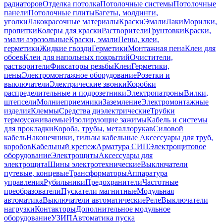
радиаторов
Отделка потолка
Потолочные системы
Потолочные
панели
Потолочные плиты
Багеты, молдинги,
уголки
Лакокрасочные материалы
Краски
Эмали
Лаки
Морилки,
пропитки
Колеры для краски
Растворители
Грунтовки
Краски,
эмали аэрозольные
Краски, эмали
Пены, клеи,
герметики
Жидкие гвозди
Герметики
Монтажная пена
Клеи для
обоев
Клеи для напольных покрытий
Очистители,
растворители
Фиксаторы резьбы
Клеи
Герметики,
пены
Электромонтажное оборудование
Розетки и
выключатели
Электрические звонки
Коробки
распределительные и подрозетники
Электропатроны
Вилки,
штепсели
Молниеприемники
Заземление
Электромонтажные
изделия
Клеммы
Средства диэлектрические
Трубки
термоусаживаемые
Изолирующие зажимы
Кабель и системы
для прокладки
Короба, трубы, металлорукав
Силовой
кабель
Наконечники, гильзы кабельные
Аксессуары для труб,
коробов
Кабельный крепеж
Арматура СИП
Электрощитовое
оборудование
Электрощиты
Аксессуары для
электрощита
Шины электротехнические
Выключатели
путевые, концевые
Трансформаторы
Аппаратура
управления
Рубильники
Предохранители
Частотные
преобразователи
Пускатели магнитные
Модульная
автоматика
Выключатели автоматические
Реле
Выключатели
нагрузки
Контакторы
Дополнительное модульное
оборудование
УЗИП
Автоматика пуска