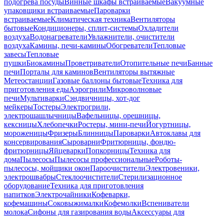
подогрева посуды
Винные шкафы встраиваемые
Вакуумные
упаковщики встраиваемые
Пароварки
встраиваемые
Климатическая техника
Вентиляторы
бытовые
Кондиционеры, сплит-системы
Охладители
воздуха
Водонагреватели
Увлажнители, очистители
воздуха
Камины, печи-камины
Обогреватели
Тепловые
завесы
Тепловые
пушки
Биокамины
Проветриватели
Отопительные печи
Банные
печи
Порталы для каминов
Вентиляторы вытяжные
Метеостанции
Газовые баллоны бытовые
Техника для
приготовления еды
Аэрогрили
Микроволновые
печи
Мультиварки
Сэндвичницы, хот-дог
мейкеры
Тостеры
Электрогрили,
электрошашлычницы
Вафельницы, орешницы,
кексницы
Хлебопечки
Ростеры, мини-печи
Йогуртницы,
мороженицы
Фризеры
Блинницы
Пароварки
Автоклавы для
консервирования
Сыроварни
Фритюрницы, фондю-
фритюрницы
Яйцеварки
Попкорницы
Техника для
дома
Пылесосы
Пылесосы профессиональные
Роботы-
пылесосы, мойщики окон
Пароочистители
Электровеники,
электрошвабры
Стеклоочистители
Стерилизационное
оборудование
Техника для приготовления
напитков
Электрочайники
Кофеварки,
кофемашины
Соковыжималки
Кофемолки
Вспениватели
молока
Сифоны для газирования воды
Аксессуары для