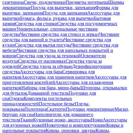
газетницы
Свечи, подсвечники
Предметы интерьера
Ширмы
декоративные
Посуда для выпечки, запекания
Формы для
выпечки, запекания
Посуда для запекания
Аксессуары для
выпечки
Бумага, фольга, рукава для выпечки
Бытовая
химия
Средства для стирки
Средства для посудомоечных
машин
Универсальные, специальные чистящие
средства
Чистящие средства для стекол и зеркал
Чистящие
средства для ванной и туалета
Чистящие средства для
кухни
Средства для мытья посуды
Чистящие средства для
мебели
Чистящие средства для напольных покрытий и
ковров
Средства для ухода за техникой
Освежители
воздуха
Средства от насекомых
Средства ухода за
одеждой
Средства ухода за обувью
Дезинфицирующие
средства
Аксессуары для бара
Сервировка для
напитков
Аксессуары для хранения напитков
Аксессуары для
приготовления коктейлей
Аксессуары для охлаждения
напитков
Наборы для бара, мини-бары
Штопоры, открывалки
для бутылок
Домашний текстиль
Подушки для
сна
Одеяла
Комплекты постельных
принадлежностей
Постельное белье
Пледы,
покрывала
Полотенца
Скатерти
Подушки декоративные
Маски,
беруши для сна
Наполнители для домашнего
текстиля
Ткани
Кухонные ножи, аксессуары
Ножи
Аксессуары
для кухонных ножей
Ножеточки и комплектующие
Ковры и
напольные покрытия
Ковры, циновки, шкуры
Ковры,