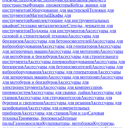
пространства
Фонари, прожекторы
Кейсы, ящики для
инструментов
Оборудование для мастерской
Тележки для
инструментов
Магниты
Шкафы для
инструментов
Комплектующие для инструментальных
шкафов
Стеллажи металлические
Стенды, держатели для
инструментов
Поддоны для инструментов
Аксессуары для
силовой и строительной техники
Аксессуары для
бензорезов
Аксессуары для бетоносмесителей
Аксессуары для
виброоборудования
Аксессуары для генераторов
Аксессуары
для затирочных машин
Аксессуары для мотопомп
Аксессуары
для мотобуров и бензобуров
Аксессуары для строительного
инструмента
Аксессуары пневмооборудования
Аксессуары для
бензорезов
Аксессуары для бетоносмесителей
Аксессуары для
виброоборудования
Аксессуары для генераторов
Аксессуары
для затирочных машин
Аксессуары для мотопомп
Аксессуары
для мотобуров и бензобуров
Аксессуары для
электроинструмента
Аксессуары для компрессоров,
пневмосистем
Аксессуары для сварки, пайки
Аксессуары для
станков
Аксессуары для стружкоотсосов
Аксессуары для
бурения и сверления
Аксессуары для резания
Аксессуары для
шлифования
Аксессуары для измерительных
приборов
Аксессуары для станков
Дом и сад
Садовая
техника
Триммеры, бензокосы
Цепные
пилы
Газонокосилки
Культиваторы, мотоблоки
Кусторезы,