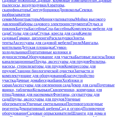
садовые ножницы
Садовые, кормовые измельчители
Садовые
пылесосы, воздуходувки
Аэраторы,
скарификаторы
Снегоуборщики
Дровоколы
Сеялки,
разбрасыватели
семян
Минитракторы
Миникультиваторы
Мойки высокого
давления
Наборы садового электроинструмента
Отдых и
пикник
Батуты
Бассейны
Спа-бассейны
Комплекты мебели для
сада
Столы для сада
Стулья, кресла для сада
Качели
садовые
Гамаки, шезлонги
Раскладушки
Зонты,
тенты
Аксессуары для садовой мебели
Грили
Мангалы,
коптильни
Детская площадка
Сумки-
холодильники
Портативные колонки и
аудиосистемы
Оборудование для участка
Бытовые насосы
Люки
канализационные
Пруды, аксессуары для прудов
Фильтры,
насосы, стерилизаторы для прудов
Компрессоры для
прудов
Станции биологической очистки
Запчасти и
комплектующие для оборудования
Благоустройство
участка
Дачные дома
Беседки
Бани
Хозблоки и
сараи
Аксессуары для озеленения сада
Декор для сада
Почтовые
ящики, таблички
Козырьки
Скворечники, кормушки для
птиц
Домики для насекомых
Фонтаны, скульптуры для
сада
Пруды, аксессуары для прудов
Уличные
обогреватели
Уличные светильники
Противогололедные
реагенты
Декоративный щебень
Сад и огород
Поливочное
оборудование
Садовые опрыскиватели
Шланги для дома и