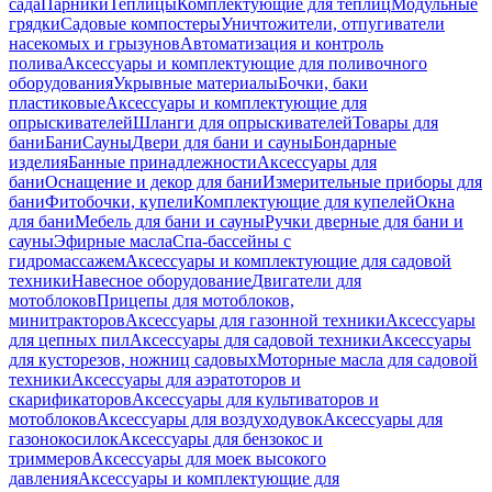
сада
Парники
Теплицы
Комплектующие для теплиц
Модульные
грядки
Садовые компостеры
Уничтожители, отпугиватели
насекомых и грызунов
Автоматизация и контроль
полива
Аксессуары и комплектующие для поливочного
оборудования
Укрывные материалы
Бочки, баки
пластиковые
Аксессуары и комплектующие для
опрыскивателей
Шланги для опрыскивателей
Товары для
бани
Бани
Сауны
Двери для бани и сауны
Бондарные
изделия
Банные принадлежности
Аксессуары для
бани
Оснащение и декор для бани
Измерительные приборы для
бани
Фитобочки, купели
Комплектующие для купелей
Окна
для бани
Мебель для бани и сауны
Ручки дверные для бани и
сауны
Эфирные масла
Спа-бассейны с
гидромассажем
Аксессуары и комплектующие для садовой
техники
Навесное оборудование
Двигатели для
мотоблоков
Прицепы для мотоблоков,
минитракторов
Аксессуары для газонной техники
Аксессуары
для цепных пил
Аксессуары для садовой техники
Аксессуары
для кусторезов, ножниц садовых
Моторные масла для садовой
техники
Аксессуары для аэратоторов и
скарификаторов
Аксессуары для культиваторов и
мотоблоков
Аксессуары для воздуходувок
Аксессуары для
газонокосилок
Аксессуары для бензокос и
триммеров
Аксессуары для моек высокого
давления
Аксессуары и комплектующие для