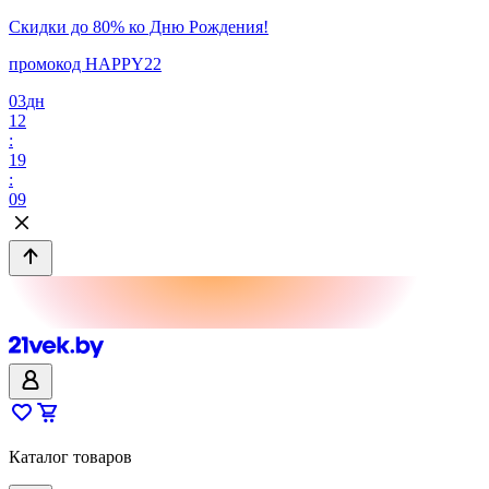
Скидки до 80% ко Дню Рождения!
промокод HAPPY22
03
дн
12
:
19
:
09
Каталог товаров