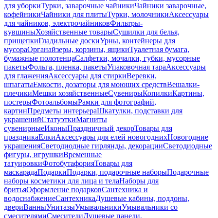
для уборки
Турки, заварочные чайники
Чайники заварочные,
кофейники
Чайники для плиты
Турки, молочники
Аксессуары
для чайников, электрочайников
Фильтры-
кувшины
Хозяйственные товары
Сушилки для белья,
прищепки
Гладильные доски
Урны, контейнеры для
мусора
Органайзеры, корзины, ящики
Туалетная бумага,
бумажные полотенца
Салфетки, мочалки, губки, мусорные
пакеты
Фольга, пленка, пакеты
Упаковочная тара
Аксессуары
для глажения
Аксессуары для стирки
Веревки,
шпагаты
Емкости, дозаторы для моющих средств
Вешалки-
плечики
Мешки хозяйственные
Сувениры
Копилки
Картины,
постеры
Фотоальбомы
Рамки для фотографий,
картин
Предметы интерьера
Шкатулки, подставки для
украшений
Статуэтки
Магниты
сувенирные
Иконы
Праздничный декор
Товары для
праздника
Елки
Аксессуары для елей новогодних
Новогодние
украшения
Светодиодные гирлянды, декорации
Светодиодные
фигуры, игрушки
Временные
татуировки
Фотобутафория
Товары для
маскарада
Подарки
Подарки, подарочные наборы
Подарочные
наборы косметики для лица и тела
Наборы для
бритья
Оформление подарков
Сантехника и
водоснабжение
Сантехника
Душевые кабины, поддоны,
двери
Ванны
Унитазы
Умывальники
Умывальники со
смесителями
Смесители
Душевые панели,