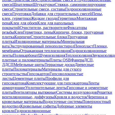
смеси
Шпатлевки
Штукатурки
Стяжки, самонивелирующие
смеси
Строительные смеси, составы
Гидроизоляционные
смеси
Грунтовки
Добавки для строительных смесей
Пены,
клеи, герметики
Жидкие гвозди
Герметики
Монтажная
пена
Клеи для обоев
Клеи для напольных
покрытий
Очистители, растворители
Фиксаторы
резьбы
Клеи
Герметики, пены
Кирпичи, блоки, тротуарная
плитка
Кирпичи
Строительные блоки
Тротуарная
плитка
Изоляционные материалы
Минеральная
вата
Экструдированный пенополистирол
Пенопласт
Пленки,
мембраны
Отражающая теплоизоляция
Гидроизоляционные
ленты
Поликарбонат
Шумоизоляция
Теплоизоляция
Звукоизоляц
плитные и пиломатериалы
Плиты OSB
Фанера
ДСП,
ЛДСП
Мебельные щиты
Террасные доски
Древесные
плиты
Пиломатериалы
Материалы для сухого
строительства
Гипсокартон
Гипсоволокнистые
листы
Цементные плиты
Профили для
гипсокартона
Комплектующие для гипсокартона
Ленты
армирующие
Уплотнительные ленты
Гипсовые и цементные
плиты
Вентиляторы вытяжные
Системы воздуховодов
Решетки
вентиляционные, диффузоры
Кровля и водосток
Черепица и
кровельные материалы
Водосточные системы
Поверхностный
водоотвод
Кровельные софиты
Доборные элементы
кровли
Гидроизоляционные