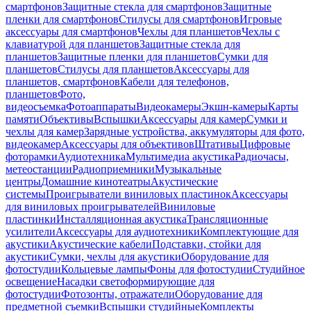
смартфонов
Защитные стекла для смартфонов
Защитные
пленки для смартфонов
Стилусы для смартфонов
Игровые
аксессуары для смартфонов
Чехлы для планшетов
Чехлы с
клавиатурой для планшетов
Защитные стекла для
планшетов
Защитные пленки для планшетов
Сумки для
планшетов
Стилусы для планшетов
Аксессуары для
планшетов, смартфонов
Кабели для телефонов,
планшетов
Фото,
видеосъемка
Фотоаппараты
Видеокамеры
Экшн-камеры
Карты
памяти
Объективы
Вспышки
Аксессуары для камер
Сумки и
чехлы для камер
Зарядные устройства, аккумуляторы для фото,
видеокамер
Аксессуары для объективов
Штативы
Цифровые
фоторамки
Аудиотехника
Мультимедиа акустика
Радиочасы,
метеостанции
Радиоприемники
Музыкальные
центры
Домашние кинотеатры
Акустические
системы
Проигрыватели виниловых пластинок
Аксессуары
для виниловых проигрывателей
Виниловые
пластинки
Инсталляционная акустика
Трансляционные
усилители
Аксессуары для аудиотехники
Комплектующие для
акустики
Акустические кабели
Подставки, стойки для
акустики
Сумки, чехлы для акустики
Оборудование для
фотостудии
Кольцевые лампы
Фоны для фотостудии
Студийное
освещение
Насадки светоформирующие для
фотостудии
Фотозонты, отражатели
Оборудование для
предметной съемки
Вспышки студийные
Комплекты