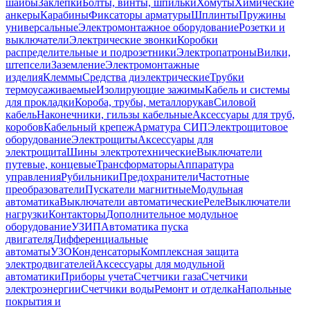
шайбы
Заклепки
Болты, винты, шпильки
Хомуты
Химические
анкеры
Карабины
Фиксаторы арматуры
Шплинты
Пружины
универсальные
Электромонтажное оборудование
Розетки и
выключатели
Электрические звонки
Коробки
распределительные и подрозетники
Электропатроны
Вилки,
штепсели
Заземление
Электромонтажные
изделия
Клеммы
Средства диэлектрические
Трубки
термоусаживаемые
Изолирующие зажимы
Кабель и системы
для прокладки
Короба, трубы, металлорукав
Силовой
кабель
Наконечники, гильзы кабельные
Аксессуары для труб,
коробов
Кабельный крепеж
Арматура СИП
Электрощитовое
оборудование
Электрощиты
Аксессуары для
электрощита
Шины электротехнические
Выключатели
путевые, концевые
Трансформаторы
Аппаратура
управления
Рубильники
Предохранители
Частотные
преобразователи
Пускатели магнитные
Модульная
автоматика
Выключатели автоматические
Реле
Выключатели
нагрузки
Контакторы
Дополнительное модульное
оборудование
УЗИП
Автоматика пуска
двигателя
Дифференциальные
автоматы
УЗО
Конденсаторы
Комплексная защита
электродвигателей
Аксессуары для модульной
автоматики
Приборы учета
Счетчики газа
Счетчики
электроэнергии
Счетчики воды
Ремонт и отделка
Напольные
покрытия и