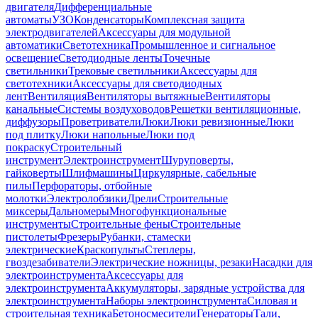
двигателя
Дифференциальные
автоматы
УЗО
Конденсаторы
Комплексная защита
электродвигателей
Аксессуары для модульной
автоматики
Светотехника
Промышленное и сигнальное
освещение
Светодиодные ленты
Точечные
светильники
Трековые светильники
Аксессуары для
светотехники
Аксессуары для светодиодных
лент
Вентиляция
Вентиляторы вытяжные
Вентиляторы
канальные
Системы воздуховодов
Решетки вентиляционные,
диффузоры
Проветриватели
Люки
Люки ревизионные
Люки
под плитку
Люки напольные
Люки под
покраску
Строительный
инструмент
Электроинструмент
Шуруповерты,
гайковерты
Шлифмашины
Циркулярные, сабельные
пилы
Перфораторы, отбойные
молотки
Электролобзики
Дрели
Строительные
миксеры
Дальномеры
Многофункциональные
инструменты
Строительные фены
Строительные
пистолеты
Фрезеры
Рубанки, стамески
электрические
Краскопульты
Степлеры,
гвоздезабиватели
Электрические ножницы, резаки
Насадки для
электроинструмента
Аксессуары для
электроинструмента
Аккумуляторы, зарядные устройства для
электроинструмента
Наборы электроинструмента
Силовая и
строительная техника
Бетоносмесители
Генераторы
Тали,