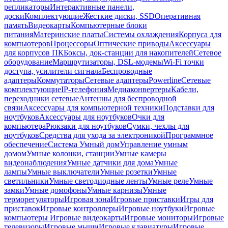
репликаторы
Интерактивные панели,
доски
Комплектующие
Жесткие диски, SSD
Оперативная
память
Видеокарты
Компьютерные блоки
питания
Материнские платы
Системы охлаждения
Корпуса для
компьютеров
Процессоры
Оптические приводы
Аксессуары
для корпусов ПК
Боксы, док-станции для накопителей
Сетевое
оборудование
Маршрутизаторы, DSL-модемы
Wi-Fi точки
доступа, усилители сигнала
Беспроводные
адаптеры
Коммутаторы
Сетевые адаптеры
Powerline
Сетевые
комплектующие
IP-телефония
Медиаконвертеры
Кабели,
переходники сетевые
Антенны для беспроводной
связи
Аксессуары для компьютерной техники
Подставки для
ноутбуков
Аксессуары для ноутбуков
Очки для
компьютера
Рюкзаки для ноутбуков
Сумки, чехлы для
ноутбуков
Средства для ухода за электроникой
Программное
обеспечение
Система Умный дом
Управление умным
домом
Умные колонки, станции
Умные камеры
видеонаблюдения
Умные датчики для дома
Умные
лампы
Умные выключатели
Умные розетки
Умные
светильники
Умные светодиодные ленты
Умные реле
Умные
замки
Умные домофоны
Умные карнизы
Умные
терморегуляторы
Игровая зона
Игровые приставки
Игры для
приставок
Игровые контроллеры
Игровые ноутбуки
Игровые
компьютеры
Игровые видеокарты
Игровые мониторы
Игровые
телевизоры
Игровые мыши
Игровые клавиатуры
Игровые