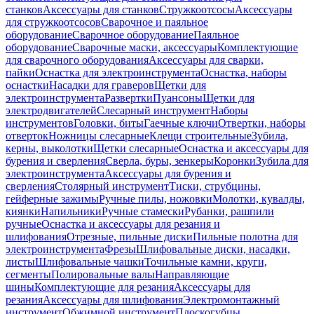
станков
Аксессуары для станков
Стружкоотсосы
Аксессуары
для стружкоотсосов
Сварочное и паяльное
оборудование
Сварочное оборудование
Паяльное
оборудование
Сварочные маски, аксессуары
Комплектующие
для сварочного оборудования
Аксессуары для сварки,
пайки
Оснастка для электроинструмента
Оснастка, наборы
оснастки
Насадки для граверов
Щетки для
электроинструмента
Развертки
Пуансоны
Щетки для
электродвигателей
Слесарный инструмент
Наборы
инструментов
Головки, биты
Гаечные ключи
Отвертки, наборы
отверток
Ножницы слесарные
Клещи строительные
Зубила,
керны, выколотки
Щетки слесарные
Оснастка и аксессуары для
бурения и сверления
Сверла, буры, зенкеры
Коронки
Зубила для
электроинструмента
Аксессуары для бурения и
сверления
Столярный инструмент
Тиски, струбцины,
гейферные зажимы
Ручные пилы, ножовки
Молотки, кувалды,
киянки
Напильники
Ручные стамески
Рубанки, рашпили
ручные
Оснастка и аксессуары для резания и
шлифования
Отрезные, пильные диски
Пильные полотна для
электроинструмента
Фрезы
Шлифовальные диски, насадки,
листы
Шлифовальные чашки
Точильные камни, круги,
сегменты
Полировальные валы
Направляющие
шины
Комплектующие для резания
Аксессуары для
резания
Аксессуары для шлифования
Электромонтажный
инструмент
Обжимной инструмент
Плоскогубцы,