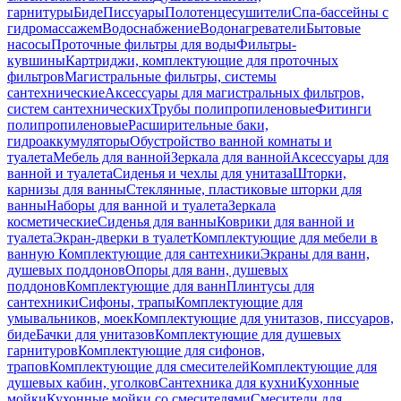
гарнитуры
Биде
Писсуары
Полотенцесушители
Спа-бассейны с
гидромассажем
Водоснабжение
Водонагреватели
Бытовые
насосы
Проточные фильтры для воды
Фильтры-
кувшины
Картриджи, комплектующие для проточных
фильтров
Магистральные фильтры, системы
сантехнические
Аксессуары для магистральных фильтров,
систем сантехнических
Трубы полипропиленовые
Фитинги
полипропиленовые
Расширительные баки,
гидроаккумуляторы
Обустройство ванной комнаты и
туалета
Мебель для ванной
Зеркала для ванной
Аксессуары для
ванной и туалета
Сиденья и чехлы для унитаза
Шторки,
карнизы для ванны
Стеклянные, пластиковые шторки для
ванны
Наборы для ванной и туалета
Зеркала
косметические
Сиденья для ванны
Коврики для ванной и
туалета
Экран-дверки в туалет
Комплектующие для мебели в
ванную
Комплектующие для сантехники
Экраны для ванн,
душевых поддонов
Опоры для ванн, душевых
поддонов
Комплектующие для ванн
Плинтусы для
сантехники
Сифоны, трапы
Комплектующие для
умывальников, моек
Комплектующие для унитазов, писсуаров,
биде
Бачки для унитазов
Комплектующие для душевых
гарнитуров
Комплектующие для сифонов,
трапов
Комплектующие для смесителей
Комплектующие для
душевых кабин, уголков
Сантехника для кухни
Кухонные
мойки
Кухонные мойки со смесителями
Смесители для