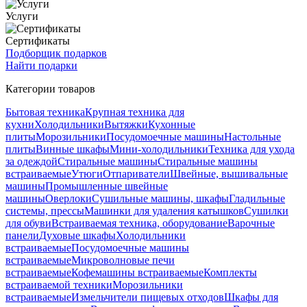
Услуги
Сертификаты
Подборщик подарков
Найти подарки
Категории товаров
Бытовая техника
Крупная техника для
кухни
Холодильники
Вытяжки
Кухонные
плиты
Морозильники
Посудомоечные машины
Настольные
плиты
Винные шкафы
Мини-холодильники
Техника для ухода
за одеждой
Стиральные машины
Стиральные машины
встраиваемые
Утюги
Отпариватели
Швейные, вышивальные
машины
Промышленные швейные
машины
Оверлоки
Сушильные машины, шкафы
Гладильные
системы, прессы
Машинки для удаления катышков
Сушилки
для обуви
Встраиваемая техника, оборудование
Варочные
панели
Духовые шкафы
Холодильники
встраиваемые
Посудомоечные машины
встраиваемые
Микроволновые печи
встраиваемые
Кофемашины встраиваемые
Комплекты
встраиваемой техники
Морозильники
встраиваемые
Измельчители пищевых отходов
Шкафы для