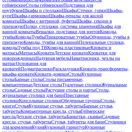
геймерские
Столы геймерские
Подставки для
ноутбуков
Шкафы и стеллажи
Шкафы
Стенки, горки
Шкафы-
купе
Шкафы-гармошки
Шкафы-пеналы для жилой
комнаты
Шкафы с витриной, буфеты
Шкафы, секции в
прихожую
Полки, стеллажи, системы хранения
Шкафы для
ванной комнаты
Вешалки, подставки для зонтов
Комоды,
тумбы
Комоды
Тумбы
Прикроватные тумбы
Обувницы, тумбы в
прихожую
Комоды, тумбы для ванной
Пеленальные столики,
комоды
Тумбы под ТВ
Комоды пластиковые
Кровати и
матрасы
Матрасы
Кровати
Детские кровати
Кроватки для
новорожденных
Надувная мебель
Наматрасники, чехлы на
матрас
Основания для
кроватей
Подматрасники
Раскладушки
Кровати-трансформеры,
шкафы-кровати
Кровати-домики
Столы
Кухонные
столы
Барные столы
Столы письменные,
компьютерные
Детские столы
Туалетные столики
Журнальные
столы
Садовые столы
Растущие столы и парты
Столы,
журнальные столики для бани
Приставные
столики
Консольные столики
Обеденные группы
Столы-
книги
Стулья
Кухонные стулья, табуреты
Барные стулья,
табуреты
Компьютерные кресла, стулья
Геймерские
кресла
Детские стулья, табуреты
Банкетки, скамьи
Садовые
кресла, стулья, табуреты
Стулья, табуреты для бани
Стульчики
для кормления
Кухня
Кухонный гарнитур
Кухонные