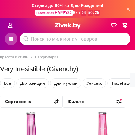
Скидки до 80% ко Дню Рождения!
промокод HAPPY22
0
дн
04
:
50
:
25
Красота и стиль
Парфюмерия
Very Irresistible (Givenchy)
Как выбрать духи
Все
Для женщин
Для мужчин
Унисекс
Travel size
0.0
0.0
Сортировка
Фильтр