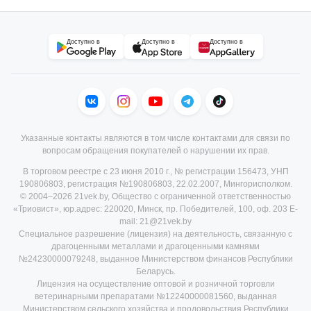
Доступно в
Доступно в
Доступно в
Указанные контакты являются в том числе контактами для связи по
вопросам обращения покупателей о нарушении их прав.
В торговом реестре с 23 июня 2010 г., № регистрации 156473, УНП
190806803, регистрация №190806803, 22.02.2007, Мингорисполком.
© 2004–2026 21vek.by, Общество с ограниченной ответственностью
«Триовист», юр.адрес: 220020, Минск, пр. Победителей, 100, оф. 203 E-
mail: 21@21vek.by
Специальное разрешение (лицензия) на деятельность, связанную с
драгоценными металлами и драгоценными камнями
№24230000079248, выданное Министерством финансов Республики
Беларусь.
Лицензия на осуществление оптовой и розничной торговли
ветеринарными препаратами №12240000081560, выданная
Министерством сельского хозяйства и продовольствия Республики