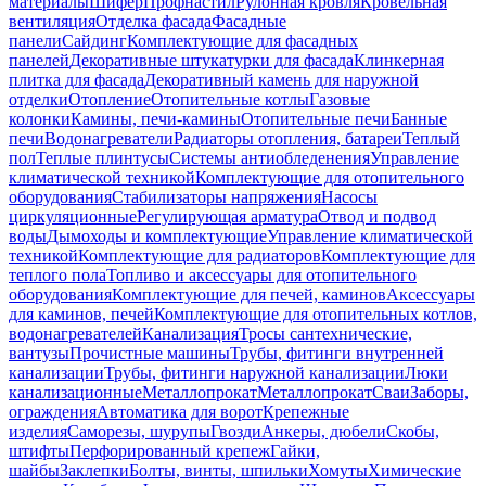
материалы
Шифер
Профнастил
Рулонная кровля
Кровельная
вентиляция
Отделка фасада
Фасадные
панели
Сайдинг
Комплектующие для фасадных
панелей
Декоративные штукатурки для фасада
Клинкерная
плитка для фасада
Декоративный камень для наружной
отделки
Отопление
Отопительные котлы
Газовые
колонки
Камины, печи-камины
Отопительные печи
Банные
печи
Водонагреватели
Радиаторы отопления, батареи
Теплый
пол
Теплые плинтусы
Системы антиобледенения
Управление
климатической техникой
Комплектующие для отопительного
оборудования
Стабилизаторы напряжения
Насосы
циркуляционные
Регулирующая арматура
Отвод и подвод
воды
Дымоходы и комплектующие
Управление климатической
техникой
Комплектующие для радиаторов
Комплектующие для
теплого пола
Топливо и аксессуары для отопительного
оборудования
Комплектующие для печей, каминов
Аксессуары
для каминов, печей
Комплектующие для отопительных котлов,
водонагревателей
Канализация
Тросы сантехнические,
вантузы
Прочистные машины
Трубы, фитинги внутренней
канализации
Трубы, фитинги наружной канализации
Люки
канализационные
Металлопрокат
Металлопрокат
Сваи
Заборы,
ограждения
Автоматика для ворот
Крепежные
изделия
Саморезы, шурупы
Гвозди
Анкеры, дюбели
Скобы,
штифты
Перфорированный крепеж
Гайки,
шайбы
Заклепки
Болты, винты, шпильки
Хомуты
Химические