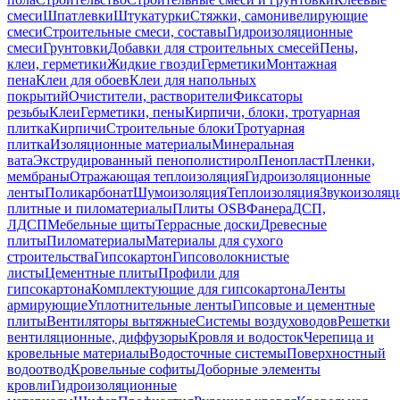
смеси
Шпатлевки
Штукатурки
Стяжки, самонивелирующие
смеси
Строительные смеси, составы
Гидроизоляционные
смеси
Грунтовки
Добавки для строительных смесей
Пены,
клеи, герметики
Жидкие гвозди
Герметики
Монтажная
пена
Клеи для обоев
Клеи для напольных
покрытий
Очистители, растворители
Фиксаторы
резьбы
Клеи
Герметики, пены
Кирпичи, блоки, тротуарная
плитка
Кирпичи
Строительные блоки
Тротуарная
плитка
Изоляционные материалы
Минеральная
вата
Экструдированный пенополистирол
Пенопласт
Пленки,
мембраны
Отражающая теплоизоляция
Гидроизоляционные
ленты
Поликарбонат
Шумоизоляция
Теплоизоляция
Звукоизоляц
плитные и пиломатериалы
Плиты OSB
Фанера
ДСП,
ЛДСП
Мебельные щиты
Террасные доски
Древесные
плиты
Пиломатериалы
Материалы для сухого
строительства
Гипсокартон
Гипсоволокнистые
листы
Цементные плиты
Профили для
гипсокартона
Комплектующие для гипсокартона
Ленты
армирующие
Уплотнительные ленты
Гипсовые и цементные
плиты
Вентиляторы вытяжные
Системы воздуховодов
Решетки
вентиляционные, диффузоры
Кровля и водосток
Черепица и
кровельные материалы
Водосточные системы
Поверхностный
водоотвод
Кровельные софиты
Доборные элементы
кровли
Гидроизоляционные