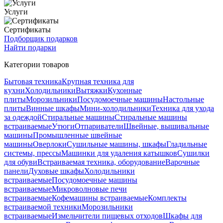
Услуги
Сертификаты
Подборщик подарков
Найти подарки
Категории товаров
Бытовая техника
Крупная техника для
кухни
Холодильники
Вытяжки
Кухонные
плиты
Морозильники
Посудомоечные машины
Настольные
плиты
Винные шкафы
Мини-холодильники
Техника для ухода
за одеждой
Стиральные машины
Стиральные машины
встраиваемые
Утюги
Отпариватели
Швейные, вышивальные
машины
Промышленные швейные
машины
Оверлоки
Сушильные машины, шкафы
Гладильные
системы, прессы
Машинки для удаления катышков
Сушилки
для обуви
Встраиваемая техника, оборудование
Варочные
панели
Духовые шкафы
Холодильники
встраиваемые
Посудомоечные машины
встраиваемые
Микроволновые печи
встраиваемые
Кофемашины встраиваемые
Комплекты
встраиваемой техники
Морозильники
встраиваемые
Измельчители пищевых отходов
Шкафы для