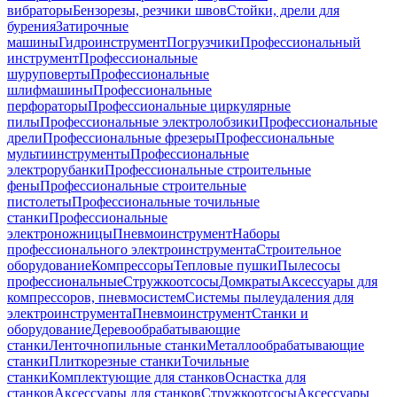
вибраторы
Бензорезы, резчики швов
Стойки, дрели для
бурения
Затирочные
машины
Гидроинструмент
Погрузчики
Профессиональный
инструмент
Профессиональные
шуруповерты
Профессиональные
шлифмашины
Профессиональные
перфораторы
Профессиональные циркулярные
пилы
Профессиональные электролобзики
Профессиональные
дрели
Профессиональные фрезеры
Профессиональные
мультиинструменты
Профессиональные
электрорубанки
Профессиональные строительные
фены
Профессиональные строительные
пистолеты
Профессиональные точильные
станки
Профессиональные
электроножницы
Пневмоинструмент
Наборы
профессионального электроинструмента
Строительное
оборудование
Компрессоры
Тепловые пушки
Пылесосы
профессиональные
Стружкоотсосы
Домкраты
Аксессуары для
компрессоров, пневмосистем
Системы пылеудаления для
электроинструмента
Пневмоинструмент
Станки и
оборудование
Деревообрабатывающие
станки
Ленточнопильные станки
Металлообрабатывающие
станки
Плиткорезные станки
Точильные
станки
Комплектующие для станков
Оснастка для
станков
Аксессуары для станков
Стружкоотсосы
Аксессуары