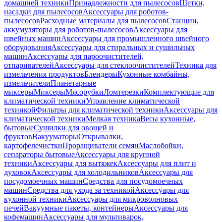
домашней техники
Принадлежности для пылесосов
Щетки,
насадки для пылесосов
Аксессуары для роботов-
пылесосов
Расходные материалы для пылесосов
Станции,
аккумуляторы для роботов-пылесосов
Аксессуары для
швейных машин
Аксессуары для промышленного швейного
оборудования
Аксессуары для стиральных и сушильных
машин
Аксессуары для пароочистителей,
отпаривателей
Аксессуары для стеклоочистителей
Техника для
измельчения продуктов
Блендеры
Кухонные комбайны,
измельчители
Планетарные
миксеры
Миксеры
Мясорубки
Ломтерезки
Комплектующие для
климатической техники
Управление климатической
техникой
Фильтры для климатической техники
Аксессуары для
климатической техники
Мелкая техника
Весы кухонные,
бытовые
Сушилки для овощей и
фруктов
Вакууматоры
Открывалки,
картофелечистки
Проращиватели семян
Маслобойки,
сепараторы бытовые
Аксессуары для крупной
техники
Аксессуары для вытяжек
Аксессуары для плит и
духовок
Аксессуары для холодильников
Аксессуары для
посудомоечных машин
Средства для посудомоечных
машин
Средства для ухода за техникой
Аксессуары для
кухонной техники
Аксессуары для микроволновых
печей
Вакуумные пакеты, контейнеры
Аксессуары для
кофемашин
Аксессуары для мультиварок,