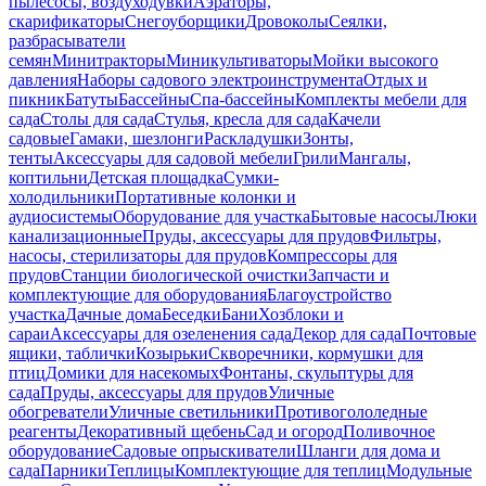
пылесосы, воздуходувки
Аэраторы,
скарификаторы
Снегоуборщики
Дровоколы
Сеялки,
разбрасыватели
семян
Минитракторы
Миникультиваторы
Мойки высокого
давления
Наборы садового электроинструмента
Отдых и
пикник
Батуты
Бассейны
Спа-бассейны
Комплекты мебели для
сада
Столы для сада
Стулья, кресла для сада
Качели
садовые
Гамаки, шезлонги
Раскладушки
Зонты,
тенты
Аксессуары для садовой мебели
Грили
Мангалы,
коптильни
Детская площадка
Сумки-
холодильники
Портативные колонки и
аудиосистемы
Оборудование для участка
Бытовые насосы
Люки
канализационные
Пруды, аксессуары для прудов
Фильтры,
насосы, стерилизаторы для прудов
Компрессоры для
прудов
Станции биологической очистки
Запчасти и
комплектующие для оборудования
Благоустройство
участка
Дачные дома
Беседки
Бани
Хозблоки и
сараи
Аксессуары для озеленения сада
Декор для сада
Почтовые
ящики, таблички
Козырьки
Скворечники, кормушки для
птиц
Домики для насекомых
Фонтаны, скульптуры для
сада
Пруды, аксессуары для прудов
Уличные
обогреватели
Уличные светильники
Противогололедные
реагенты
Декоративный щебень
Сад и огород
Поливочное
оборудование
Садовые опрыскиватели
Шланги для дома и
сада
Парники
Теплицы
Комплектующие для теплиц
Модульные