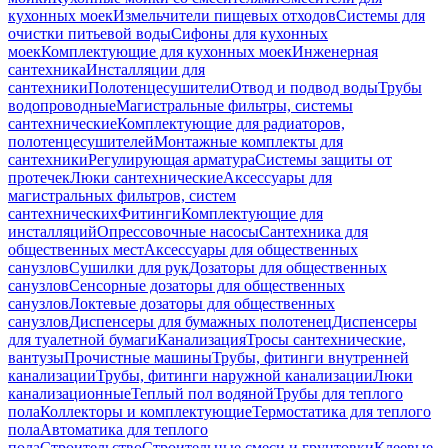
кухонных моек
Измельчители пищевых отходов
Системы для
очистки питьевой воды
Сифоны для кухонных
моек
Комплектующие для кухонных моек
Инженерная
сантехника
Инсталляции для
сантехники
Полотенцесушители
Отвод и подвод воды
Трубы
водопроводные
Магистральные фильтры, системы
сантехнические
Комплектующие для радиаторов,
полотенцесушителей
Монтажные комплекты для
сантехники
Регулирующая арматура
Системы защиты от
протечек
Люки сантехнические
Аксессуары для
магистральных фильтров, систем
сантехнических
Фитинги
Комплектующие для
инсталляций
Опрессовочные насосы
Сантехника для
общественных мест
Аксессуары для общественных
санузлов
Сушилки для рук
Дозаторы для общественных
санузлов
Сенсорные дозаторы для общественных
санузлов
Локтевые дозаторы для общественных
санузлов
Диспенсеры для бумажных полотенец
Диспенсеры
для туалетной бумаги
Канализация
Тросы сантехнические,
вантузы
Прочистные машины
Трубы, фитинги внутренней
канализации
Трубы, фитинги наружной канализации
Люки
канализационные
Теплый пол водяной
Трубы для теплого
пола
Коллекторы и комплектующие
Термостатика для теплого
пола
Автоматика для теплого
пола
Строительство
Строительные смеси и грунтовки
Клеевые