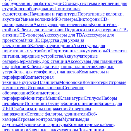
оборудования для фотостудии
Стойки, системы крепления для
студийного оборудования
Портативная
аудиотехника
Наушники и гарнитуры
Портативные колонки,
акустика
Умные колонки
MP3-плееры
Диктофоны
CD-
проигрыватели
Аксессуары для телевизоров
Кронштейны,
стойки
Кабели для телевизоров
Подписки на видеосервисы
ТВ-
антенны
ТВ-тюнеры
Аксессуары для ТВ
Аксессуары для
проектора
Очки 3D
Средства для ухода за
электроникой
Кабели, переходники
Аксессуары для
портативных устройств
Портативные аккумуляторы
Элементы
питания, зарядные устройства
Аккумуляторные
батареи
Держатели, док-станции
Аксессуары для планшетов,
смартфонов
Кабели для телефонов, планшетов
Зарядные
устройства для телефонов, планшетов
Компьютеры и
периферия
Компьютерная
техника
Ноутбуки
Планшеты
Моноблоки
Компьютеры
Игровые
компьютеры
Игровые консоли
Серверное
оборудование
Компьютерная
периферия
Мониторы
Мыши
Клавиатуры
Стилусы
Наборы
периферии
Источники бесперебойного питания
Батареи для
ИБП
Стабилизаторы напряжения
Инверторы
напряжения
Сетевые фильтры, удлинители
Веб-
камеры
Игровые контроллеры
Мультимедиа
акустика
Наушники и гарнитуры
Компьютерные кабели,
переходники
Зарядные, аккумуляторы
Док-станции,