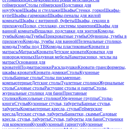
геймерские
Столы геймерские
Подставки для
ноутбуков
Шкафы и стеллажи
Шкафы
Стенки, горки
Шкафы-
купе
Шкафы-гармошки
Шкафы-пеналы для жилой
комнаты
Шкафы с витриной, буфеты
Шкафы, секции в
прихожую
Полки, стеллажи, системы хранения
Шкафы для
ванной комнаты
Вешалки, подставки для зонтов
Комоды,
тумбы
Комоды
Тумбы
Прикроватные тумбы
Обувницы, тумбы в
прихожую
Комоды, тумбы для ванной
Пеленальные столики,
комоды
Тумбы под ТВ
Комоды пластиковые
Кровати и
матрасы
Матрасы
Кровати
Детские кровати
Кроватки для
новорожденных
Надувная мебель
Наматрасники, чехлы на
матрас
Основания для
кроватей
Подматрасники
Раскладушки
Кровати-трансформеры,
шкафы-кровати
Кровати-домики
Столы
Кухонные
столы
Барные столы
Столы письменные,
компьютерные
Детские столы
Туалетные столики
Журнальные
столы
Садовые столы
Растущие столы и парты
Столы,
журнальные столики для бани
Приставные
столики
Консольные столики
Обеденные группы
Столы-
книги
Стулья
Кухонные стулья, табуреты
Барные стулья,
табуреты
Компьютерные кресла, стулья
Геймерские
кресла
Детские стулья, табуреты
Банкетки, скамьи
Садовые
кресла, стулья, табуреты
Стулья, табуреты для бани
Стульчики
для кормления
Кухня
Кухонный гарнитур
Кухонные