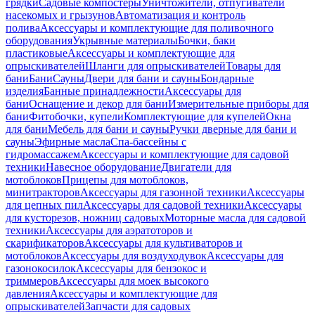
грядки
Садовые компостеры
Уничтожители, отпугиватели
насекомых и грызунов
Автоматизация и контроль
полива
Аксессуары и комплектующие для поливочного
оборудования
Укрывные материалы
Бочки, баки
пластиковые
Аксессуары и комплектующие для
опрыскивателей
Шланги для опрыскивателей
Товары для
бани
Бани
Сауны
Двери для бани и сауны
Бондарные
изделия
Банные принадлежности
Аксессуары для
бани
Оснащение и декор для бани
Измерительные приборы для
бани
Фитобочки, купели
Комплектующие для купелей
Окна
для бани
Мебель для бани и сауны
Ручки дверные для бани и
сауны
Эфирные масла
Спа-бассейны с
гидромассажем
Аксессуары и комплектующие для садовой
техники
Навесное оборудование
Двигатели для
мотоблоков
Прицепы для мотоблоков,
минитракторов
Аксессуары для газонной техники
Аксессуары
для цепных пил
Аксессуары для садовой техники
Аксессуары
для кусторезов, ножниц садовых
Моторные масла для садовой
техники
Аксессуары для аэратоторов и
скарификаторов
Аксессуары для культиваторов и
мотоблоков
Аксессуары для воздуходувок
Аксессуары для
газонокосилок
Аксессуары для бензокос и
триммеров
Аксессуары для моек высокого
давления
Аксессуары и комплектующие для
опрыскивателей
Запчасти для садовых