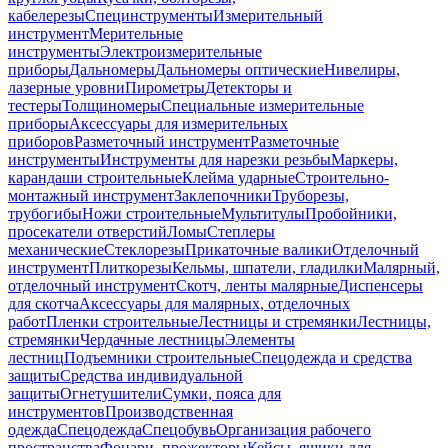
кабелерезы
Специнструменты
Измерительный
инструмент
Мерительные
инструменты
Электроизмерительные
приборы
Дальномеры
Дальномеры оптические
Нивелиры,
лазерные уровни
Пирометры
Детекторы и
тестеры
Толщиномеры
Специальные измерительные
приборы
Аксессуары для измерительных
приборов
Разметочный инструмент
Разметочные
инструменты
Инструменты для нарезки резьбы
Маркеры,
карандаши строительные
Клейма ударные
Строительно-
монтажный инструмент
Заклепочники
Труборезы,
трубогибы
Ножи строительные
Мультитулы
Пробойники,
просекатели отверстий
Ломы
Степлеры
механические
Стеклорезы
Прикаточные валики
Отделочный
инструмент
Плиткорезы
Кельмы, шпатели, гладилки
Малярный,
отделочный инструмент
Скотч, ленты малярные
Диспенсеры
для скотча
Аксессуары для малярных, отделочных
работ
Пленки строительные
Лестницы и стремянки
Лестницы,
стремянки
Чердачные лестницы
Элементы
лестниц
Подъемники строительные
Спецодежда и средства
защиты
Средства индивидуальной
защиты
Огнетушители
Сумки, пояса для
инструментов
Производственная
одежда
Спецодежда
Спецобувь
Организация рабочего
пространства
Фонари, прожекторы
Кейсы, ящики для