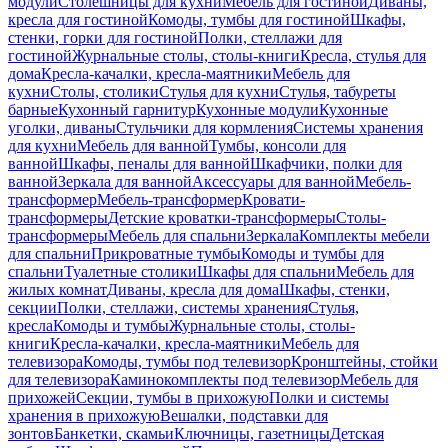
модули
Столешницы для кухни
Мебель для гостиной
Диваны,
кресла для гостиной
Комоды, тумбы для гостиной
Шкафы,
стенки, горки для гостиной
Полки, стеллажи для
гостиной
Журнальные столы, столы-книги
Кресла, стулья для
дома
Кресла-качалки, кресла-маятники
Мебель для
кухни
Столы, столики
Стулья для кухни
Стулья, табуреты
барные
Кухонный гарнитур
Кухонные модули
Кухонные
уголки, диваны
Стульчики для кормления
Системы хранения
для кухни
Мебель для ванной
Тумбы, консоли для
ванной
Шкафы, пеналы для ванной
Шкафчики, полки для
ванной
Зеркала для ванной
Аксессуары для ванной
Мебель-
трансформер
Мебель-трансформер
Кровати-
трансформеры
Детские кроватки-трансформеры
Столы-
трансформеры
Мебель для спальни
Зеркала
Комплекты мебели
для спальни
Прикроватные тумбы
Комоды и тумбы для
спальни
Туалетные столики
Шкафы для спальни
Мебель для
жилых комнат
Диваны, кресла для дома
Шкафы, стенки,
секции
Полки, стеллажи, системы хранения
Стулья,
кресла
Комоды и тумбы
Журнальные столы, столы-
книги
Кресла-качалки, кресла-маятники
Мебель для
телевизора
Комоды, тумбы под телевизор
Кронштейны, стойки
для телевизора
Каминокомплекты под телевизор
Мебель для
прихожей
Секции, тумбы в прихожую
Полки и системы
хранения в прихожую
Вешалки, подставки для
зонтов
Банкетки, скамьи
Ключницы, газетницы
Детская