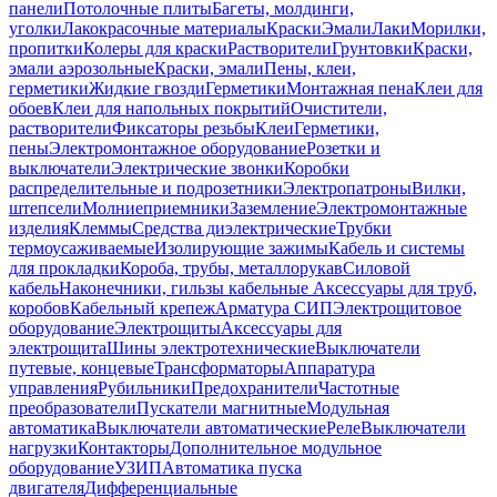
панели
Потолочные плиты
Багеты, молдинги,
уголки
Лакокрасочные материалы
Краски
Эмали
Лаки
Морилки,
пропитки
Колеры для краски
Растворители
Грунтовки
Краски,
эмали аэрозольные
Краски, эмали
Пены, клеи,
герметики
Жидкие гвозди
Герметики
Монтажная пена
Клеи для
обоев
Клеи для напольных покрытий
Очистители,
растворители
Фиксаторы резьбы
Клеи
Герметики,
пены
Электромонтажное оборудование
Розетки и
выключатели
Электрические звонки
Коробки
распределительные и подрозетники
Электропатроны
Вилки,
штепсели
Молниеприемники
Заземление
Электромонтажные
изделия
Клеммы
Средства диэлектрические
Трубки
термоусаживаемые
Изолирующие зажимы
Кабель и системы
для прокладки
Короба, трубы, металлорукав
Силовой
кабель
Наконечники, гильзы кабельные
Аксессуары для труб,
коробов
Кабельный крепеж
Арматура СИП
Электрощитовое
оборудование
Электрощиты
Аксессуары для
электрощита
Шины электротехнические
Выключатели
путевые, концевые
Трансформаторы
Аппаратура
управления
Рубильники
Предохранители
Частотные
преобразователи
Пускатели магнитные
Модульная
автоматика
Выключатели автоматические
Реле
Выключатели
нагрузки
Контакторы
Дополнительное модульное
оборудование
УЗИП
Автоматика пуска
двигателя
Дифференциальные