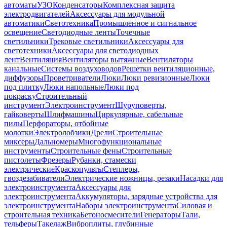
автоматы
УЗО
Конденсаторы
Комплексная защита
электродвигателей
Аксессуары для модульной
автоматики
Светотехника
Промышленное и сигнальное
освещение
Светодиодные ленты
Точечные
светильники
Трековые светильники
Аксессуары для
светотехники
Аксессуары для светодиодных
лент
Вентиляция
Вентиляторы вытяжные
Вентиляторы
канальные
Системы воздуховодов
Решетки вентиляционные,
диффузоры
Проветриватели
Люки
Люки ревизионные
Люки
под плитку
Люки напольные
Люки под
покраску
Строительный
инструмент
Электроинструмент
Шуруповерты,
гайковерты
Шлифмашины
Циркулярные, сабельные
пилы
Перфораторы, отбойные
молотки
Электролобзики
Дрели
Строительные
миксеры
Дальномеры
Многофункциональные
инструменты
Строительные фены
Строительные
пистолеты
Фрезеры
Рубанки, стамески
электрические
Краскопульты
Степлеры,
гвоздезабиватели
Электрические ножницы, резаки
Насадки для
электроинструмента
Аксессуары для
электроинструмента
Аккумуляторы, зарядные устройства для
электроинструмента
Наборы электроинструмента
Силовая и
строительная техника
Бетоносмесители
Генераторы
Тали,
тельферы
Такелаж
Виброплиты, глубинные