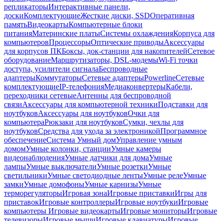
репликаторы
Интерактивные панели,
доски
Комплектующие
Жесткие диски, SSD
Оперативная
память
Видеокарты
Компьютерные блоки
питания
Материнские платы
Системы охлаждения
Корпуса для
компьютеров
Процессоры
Оптические приводы
Аксессуары
для корпусов ПК
Боксы, док-станции для накопителей
Сетевое
оборудование
Маршрутизаторы, DSL-модемы
Wi-Fi точки
доступа, усилители сигнала
Беспроводные
адаптеры
Коммутаторы
Сетевые адаптеры
Powerline
Сетевые
комплектующие
IP-телефония
Медиаконвертеры
Кабели,
переходники сетевые
Антенны для беспроводной
связи
Аксессуары для компьютерной техники
Подставки для
ноутбуков
Аксессуары для ноутбуков
Очки для
компьютера
Рюкзаки для ноутбуков
Сумки, чехлы для
ноутбуков
Средства для ухода за электроникой
Программное
обеспечение
Система Умный дом
Управление умным
домом
Умные колонки, станции
Умные камеры
видеонаблюдения
Умные датчики для дома
Умные
лампы
Умные выключатели
Умные розетки
Умные
светильники
Умные светодиодные ленты
Умные реле
Умные
замки
Умные домофоны
Умные карнизы
Умные
терморегуляторы
Игровая зона
Игровые приставки
Игры для
приставок
Игровые контроллеры
Игровые ноутбуки
Игровые
компьютеры
Игровые видеокарты
Игровые мониторы
Игровые
телевизоры
Игровые мыши
Игровые клавиатуры
Игровые