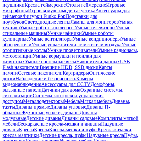
наушники
Кресла геймерские
Столы геймерские
Игровые
микрофоны
Игровая мультимедиа акустика
Аксессуары для
геймеров
Фигурки Funko Pop
Подставки для
ноутбуков
Светодиодные ленты
Лампы для мониторов
Умная
техника
Умные роботы-пылесосы
Умные телевизоры
Умные
стиральные машины
Умные чайники
Умные роботы
кулинарные
Умные вентиляторы
Умные кондиционеры
Умные
обогреватели
Умные увлажнители, очистители воздуха
Умные
отопительные котлы
Умные проветриватели
Умные радиочасы,
метеостанции
Умные кормушки и поилки для
животных
Умные напольные весы
Накопители данных
USB
Flash накопители
Внешние HDD, SSD диски
Карты
памяти
Сетевые накопители
Картридеры
Оптические
диски
Наблюдение и безопасность
Камеры
видеонаблюдения
Аксессуары для CCTV
Домофоны,
вызывные панели
Датчики для дома
Охранные системы,
сигнализации
Системы контроля и управления
доступом
Металлодетекторы
Мебель
Мягкая мебель
Диваны,
тахты
Диваны прямые
Диваны угловые
Диваны П-
образные
Кухонные уголки, диваны
Диваны
модульные
Детские диваны
Диваны садовые
Комплекты мягкой
мебели
Бескаркасные кресла-мешки и диваны
Надувные
диваны
Кресла
Кресла
Кресла-мешки и пуфы
Кресла-качалки,
кресла-маятники
Детские кресла, пуфы
Надувные кресла
Пуфы,
оттоманки
Кресла-кровати
Игровая мебель
Кресла