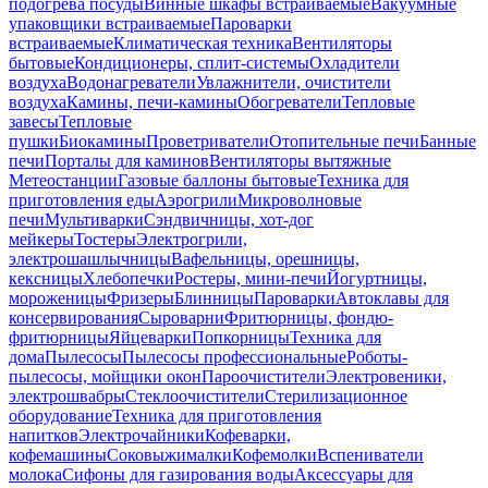
подогрева посуды
Винные шкафы встраиваемые
Вакуумные
упаковщики встраиваемые
Пароварки
встраиваемые
Климатическая техника
Вентиляторы
бытовые
Кондиционеры, сплит-системы
Охладители
воздуха
Водонагреватели
Увлажнители, очистители
воздуха
Камины, печи-камины
Обогреватели
Тепловые
завесы
Тепловые
пушки
Биокамины
Проветриватели
Отопительные печи
Банные
печи
Порталы для каминов
Вентиляторы вытяжные
Метеостанции
Газовые баллоны бытовые
Техника для
приготовления еды
Аэрогрили
Микроволновые
печи
Мультиварки
Сэндвичницы, хот-дог
мейкеры
Тостеры
Электрогрили,
электрошашлычницы
Вафельницы, орешницы,
кексницы
Хлебопечки
Ростеры, мини-печи
Йогуртницы,
мороженицы
Фризеры
Блинницы
Пароварки
Автоклавы для
консервирования
Сыроварни
Фритюрницы, фондю-
фритюрницы
Яйцеварки
Попкорницы
Техника для
дома
Пылесосы
Пылесосы профессиональные
Роботы-
пылесосы, мойщики окон
Пароочистители
Электровеники,
электрошвабры
Стеклоочистители
Стерилизационное
оборудование
Техника для приготовления
напитков
Электрочайники
Кофеварки,
кофемашины
Соковыжималки
Кофемолки
Вспениватели
молока
Сифоны для газирования воды
Аксессуары для