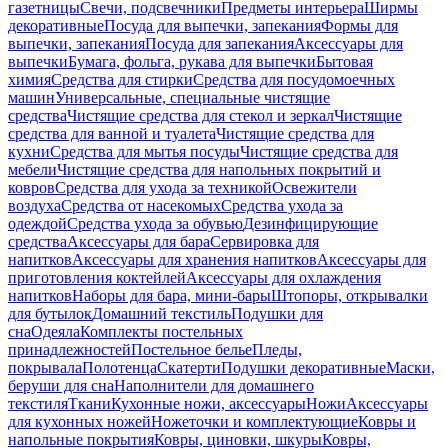
газетницы
Свечи, подсвечники
Предметы интерьера
Ширмы
декоративные
Посуда для выпечки, запекания
Формы для
выпечки, запекания
Посуда для запекания
Аксессуары для
выпечки
Бумага, фольга, рукава для выпечки
Бытовая
химия
Средства для стирки
Средства для посудомоечных
машин
Универсальные, специальные чистящие
средства
Чистящие средства для стекол и зеркал
Чистящие
средства для ванной и туалета
Чистящие средства для
кухни
Средства для мытья посуды
Чистящие средства для
мебели
Чистящие средства для напольных покрытий и
ковров
Средства для ухода за техникой
Освежители
воздуха
Средства от насекомых
Средства ухода за
одеждой
Средства ухода за обувью
Дезинфицирующие
средства
Аксессуары для бара
Сервировка для
напитков
Аксессуары для хранения напитков
Аксессуары для
приготовления коктейлей
Аксессуары для охлаждения
напитков
Наборы для бара, мини-бары
Штопоры, открывалки
для бутылок
Домашний текстиль
Подушки для
сна
Одеяла
Комплекты постельных
принадлежностей
Постельное белье
Пледы,
покрывала
Полотенца
Скатерти
Подушки декоративные
Маски,
беруши для сна
Наполнители для домашнего
текстиля
Ткани
Кухонные ножи, аксессуары
Ножи
Аксессуары
для кухонных ножей
Ножеточки и комплектующие
Ковры и
напольные покрытия
Ковры, циновки, шкуры
Ковры,