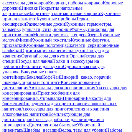
аксессуары для ковров
Коврики, наборы ковриков
Ковровые
дорожки
Циновки
Покрытия напольные
тафтинговые
Защитные, грязезащитные коврики
Кухонные
принадлежности
Кухонные приборы
Терки,
овощерезки
Разделочные доски
Кухонные термометры,
таймеры
Дуршлаги, сита, воронки
Формы, приборы для
приготовления
Молотки для мяса, тендерайзеры
Кухонные
мелочи
Миски
Кухонный текстиль
Кухонные фартуки,
прихватки
Кухонные полотенца
Скатерти, сервировочные
салфетки
Организация хранения на кухне
Посуда для
хранения
Органайзеры для кухни
Органайзеры для
специй
Посуда для ланча
Полки и аксессуары на
рейлинги
Рейлинги для кухни
Одноразовая посуда,
упаковка
Вакуумные пакеты,
контейнеры
Бакалея
Кофе
Чай
Цикорий, какао, горячий
шоколад
Сиропы и топпинги
Консервирование и
дистилляция
Автоклавы для консервирования
Аксессуары для
консервирования
Приспособления для
консервирования
Открывалки
Пивоварни
Емкости для
брожения
Ингредиенты для приготовления алкогольных
напитков
Аксессуары для приготовления и хранения
алкогольных напитков
Комплектующие для
дистилляторов
Прессы, дробилки для виноделия и
пивоварения
Дистилляторы бытовые
Уборочный
инвентарь
Швабры, насадки
Ведра, тазы для уборки
Наборы