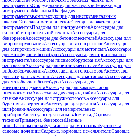
инструментов
Оборудование для мастерской
Тележки для
инструментов
Магниты
Шкафы для
инструментов
Комплектующие для инструментальных
шкафов
Стеллажи металлические
Стенды, держатели для
инструментов
Поддоны для инструментов
Аксессуары для
силовой и строительной техники
Аксессуары для
бензорезов
Аксессуары для бетоносмесителей
Аксессуары для
виброоборудования
Аксессуары для генераторов
Аксессуары
для затирочных машин
Аксессуары для мотопомп
Аксессуары
для мотобуров и бензобуров
Аксессуары для строительного
инструмента
Аксессуары пневмооборудования
Аксессуары для
бензорезов
Аксессуары для бетоносмесителей
Аксессуары для
виброоборудования
Аксессуары для генераторов
Аксессуары
для затирочных машин
Аксессуары для мотопомп
Аксессуары
для мотобуров и бензобуров
Аксессуары для
электроинструмента
Аксессуары для компрессоров,
пневмосистем
Аксессуары для сварки, пайки
Аксессуары для
станков
Аксессуары для стружкоотсосов
Аксессуары для
бурения и сверления
Аксессуары для резания
Аксессуары для
шлифования
Аксессуары для измерительных
приборов
Аксессуары для станков
Дом и сад
Садовая
техника
Триммеры, бензокосы
Цепные
пилы
Газонокосилки
Культиваторы, мотоблоки
Кусторезы,
садовые ножницы
Садовые, кормовые измельчители
Садовые