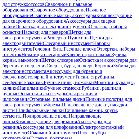
для стружкоотсосов
Сварочное и паяльное
оборудование
Сварочное оборудование
Паяльное
оборудование
Сварочные маски, аксессуары
Комплектующие
для сварочного оборудования
Аксессуары для сварки,
пайки
Оснастка для электроинструмента
Оснастка, наборы
оснастки
Насадки для граверов
Щетки для
электроинструмента
Развертки
Пуансоны
Щетки для
электродвигателей
Слесарный инструмент
Наборы
инструментов
Головки, биты
Гаечные ключи
Отвертки, наборы
отверток
Ножницы слесарные
Клещи строительные
Зубила,
керны, выколотки
Щетки слесарные
Оснастка и аксессуары для
бурения и сверления
Сверла, буры, зенкеры
Коронки
Зубила для
электроинструмента
Аксессуары для бурения и
сверления
Столярный инструмент
Тиски, струбцины,
гейферные зажимы
Ручные пилы, ножовки
Молотки, кувалды,
киянки
Напильники
Ручные стамески
Рубанки, рашпили
ручные
Оснастка и аксессуары для резания и
шлифования
Отрезные, пильные диски
Пильные полотна для
электроинструмента
Фрезы
Шлифовальные диски, насадки,
листы
Шлифовальные чашки
Точильные камни, круги,
сегменты
Полировальные валы
Направляющие
шины
Комплектующие для резания
Аксессуары для
резания
Аксессуары для шлифования
Электромонтажный
инструмент
Обжимной инструмент
Плоскогубцы,
круглогубцы
Кусачки, болторезы,