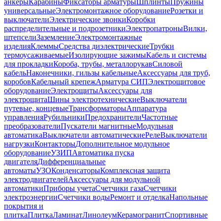
анкеры
Карабины
Фиксаторы арматуры
Шплинты
Пружины
универсальные
Электромонтажное оборудование
Розетки и
выключатели
Электрические звонки
Коробки
распределительные и подрозетники
Электропатроны
Вилки,
штепсели
Заземление
Электромонтажные
изделия
Клеммы
Средства диэлектрические
Трубки
термоусаживаемые
Изолирующие зажимы
Кабель и системы
для прокладки
Короба, трубы, металлорукав
Силовой
кабель
Наконечники, гильзы кабельные
Аксессуары для труб,
коробов
Кабельный крепеж
Арматура СИП
Электрощитовое
оборудование
Электрощиты
Аксессуары для
электрощита
Шины электротехнические
Выключатели
путевые, концевые
Трансформаторы
Аппаратура
управления
Рубильники
Предохранители
Частотные
преобразователи
Пускатели магнитные
Модульная
автоматика
Выключатели автоматические
Реле
Выключатели
нагрузки
Контакторы
Дополнительное модульное
оборудование
УЗИП
Автоматика пуска
двигателя
Дифференциальные
автоматы
УЗО
Конденсаторы
Комплексная защита
электродвигателей
Аксессуары для модульной
автоматики
Приборы учета
Счетчики газа
Счетчики
электроэнергии
Счетчики воды
Ремонт и отделка
Напольные
покрытия и
плитка
Плитка
Ламинат
Линолеум
Керамогранит
Спортивные