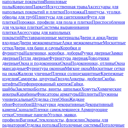
напольные покрытия
Виниловые
полы
Ковролин
Паркет
Искусственная трава
Аксессуары для
напольных покрытий и плитки
Подложка
Плинтусы, уголки,
обводы для труб
Плинтусы для сантехники
Фуги для
плитки
Порожки, профили для пола и плитки
Приспособления
для укладки плитки
Системы выравнивания
плитки
Аксессуары для напольных
покрытий
Реставрационные материалы
Двери и арки
Двери
входные
Двери межкомнатные
Арки межкомнатные
Москитные
сетки
Двери для бани и сауны
Коробки и
фурнитура
Наличники, коробки, доборы
Ручки дверные
Замки
дверные
Петли дверные
Фурнитура дверная
Доводчики
дверные
Окна и подоконники
Окна
Подоконники, отливы
Окна
мансардные
Фурнитура оконная
Мягкие окна
Москитные сетки
на окна
Жалюзи уличные
Пленки солнцезащитные
Крепежные
изделия
Саморезы, шурупы
Гвозди
Анкеры, дюбели
Скобы,
штифты
Перфорированный крепеж
Гайки,
шайбы
Заклепки
Болты, винты, шпильки
Хомуты
Химические
анкеры
Карабины
Фиксаторы арматуры
Шплинты
Пружины
универсальные
Отделка стен
Обои
Жидкие
обои
Фотообои
Штукатурки декоративные
Декоративный
камень
Скинали
Пленки самоклеящиеся
Армирующие
сетки
Стеновые панели
Уголки, маяки,
профили
Вагонка
Стеклохолсты, флизелин
Экраны для
радиаторов
Отделка потолка
Потолочные системы
Потолочные