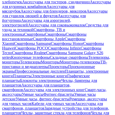
хлебопечек
Аксессуары для тостеров, сэндвичниц
Аксессуары
для кухонных комбайнов
Аксессуары для
мясорубок
Аксессуары для блендеров, миксеров
Аксессуары
для сушилок овощей и фруктов
Аксессуары для
йогуртниц
Аксессуары для аэрогрилей,
электрогрилей
Аксессуары для соковыжималок
Средства для
ухода за техникой
Смартфоны, ТВ и
электроника
Смартфоны
Смартфоны
Смартфоны
восстановленные
Смартфоны Apple
Смартфоны
Xiaomi
Смартфоны Samsung
Смартфоны Honor
Смартфоны
Huawei
Смартфоны POCO
Смартфоны Infinix
Смартфоны
Tecno
Смартфоны Realme
Смартфоны Samsung Galaxy S26
series
Кнопочные телефоны
Складные смартфоны
Телевизоры,
мониторы
Телевизоры
Мониторы
Мониторы-телевизоры
ТВ-
приставки и медиаплееры
Проекторы
Проекционные
экраны
Профессиональные дисплеи
Планшеты, электронные
книги
Планшеты
Электронные книги
Графические
планшеты
Блокноты электронные
Чехлы, бамперы для
планшетов
Аксессуары для планшетов,
смартфонов
Аксессуары для электронных книг
Смарт-часы,
аксессуары
Умные часы
Фитнес-браслеты
Умные часы
детские
Умные часы, фитнес-браслеты
Ремешки, аксессуары
для умных часов
Кабели для умных часов
Аксессуары для
смартфонов, планшетов
Зарядные устройства для телефонов,
планшетов
Чехлы, защитные стекла для телефонов
Чехлы для