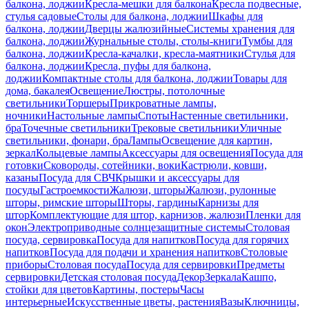
балкона, лоджии
Кресла-мешки для балкона
Кресла подвесные,
стулья садовые
Столы для балкона, лоджии
Шкафы для
балкона, лоджии
Дверцы жалюзийные
Системы хранения для
балкона, лоджии
Журнальные столы, столы-книги
Тумбы для
балкона, лоджии
Кресла-качалки, кресла-маятники
Стулья для
балкона, лоджии
Кресла, пуфы для балкона,
лоджии
Компактные столы для балкона, лоджии
Товары для
дома, бакалея
Освещение
Люстры, потолочные
светильники
Торшеры
Прикроватные лампы,
ночники
Настольные лампы
Споты
Настенные светильники,
бра
Точечные светильники
Трековые светильники
Уличные
светильники, фонари, бра
Лампы
Освещение для картин,
зеркал
Кольцевые лампы
Аксессуары для освещения
Посуда для
готовки
Сковороды, сотейники, воки
Кастрюли, ковши,
казаны
Посуда для СВЧ
Крышки и аксессуары для
посуды
Гастроемкости
Жалюзи, шторы
Жалюзи, рулонные
шторы, римские шторы
Шторы, гардины
Карнизы для
штор
Комплектующие для штор, карнизов, жалюзи
Пленки для
окон
Электроприводные солнцезащитные системы
Столовая
посуда, сервировка
Посуда для напитков
Посуда для горячих
напитков
Посуда для подачи и хранения напитков
Столовые
приборы
Столовая посуда
Посуда для сервировки
Предметы
сервировки
Детская столовая посуда
Декор
Зеркала
Кашпо,
стойки для цветов
Картины, постеры
Часы
интерьерные
Искусственные цветы, растения
Вазы
Ключницы,