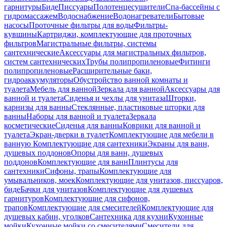
гарнитуры
Биде
Писсуары
Полотенцесушители
Спа-бассейны с
гидромассажем
Водоснабжение
Водонагреватели
Бытовые
насосы
Проточные фильтры для воды
Фильтры-
кувшины
Картриджи, комплектующие для проточных
фильтров
Магистральные фильтры, системы
сантехнические
Аксессуары для магистральных фильтров,
систем сантехнических
Трубы полипропиленовые
Фитинги
полипропиленовые
Расширительные баки,
гидроаккумуляторы
Обустройство ванной комнаты и
туалета
Мебель для ванной
Зеркала для ванной
Аксессуары для
ванной и туалета
Сиденья и чехлы для унитаза
Шторки,
карнизы для ванны
Стеклянные, пластиковые шторки для
ванны
Наборы для ванной и туалета
Зеркала
косметические
Сиденья для ванны
Коврики для ванной и
туалета
Экран-дверки в туалет
Комплектующие для мебели в
ванную
Комплектующие для сантехники
Экраны для ванн,
душевых поддонов
Опоры для ванн, душевых
поддонов
Комплектующие для ванн
Плинтусы для
сантехники
Сифоны, трапы
Комплектующие для
умывальников, моек
Комплектующие для унитазов, писсуаров,
биде
Бачки для унитазов
Комплектующие для душевых
гарнитуров
Комплектующие для сифонов,
трапов
Комплектующие для смесителей
Комплектующие для
душевых кабин, уголков
Сантехника для кухни
Кухонные
мойки
Кухонные мойки со смесителями
Смесители для