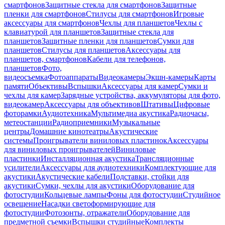
смартфонов
Защитные стекла для смартфонов
Защитные
пленки для смартфонов
Стилусы для смартфонов
Игровые
аксессуары для смартфонов
Чехлы для планшетов
Чехлы с
клавиатурой для планшетов
Защитные стекла для
планшетов
Защитные пленки для планшетов
Сумки для
планшетов
Стилусы для планшетов
Аксессуары для
планшетов, смартфонов
Кабели для телефонов,
планшетов
Фото,
видеосъемка
Фотоаппараты
Видеокамеры
Экшн-камеры
Карты
памяти
Объективы
Вспышки
Аксессуары для камер
Сумки и
чехлы для камер
Зарядные устройства, аккумуляторы для фото,
видеокамер
Аксессуары для объективов
Штативы
Цифровые
фоторамки
Аудиотехника
Мультимедиа акустика
Радиочасы,
метеостанции
Радиоприемники
Музыкальные
центры
Домашние кинотеатры
Акустические
системы
Проигрыватели виниловых пластинок
Аксессуары
для виниловых проигрывателей
Виниловые
пластинки
Инсталляционная акустика
Трансляционные
усилители
Аксессуары для аудиотехники
Комплектующие для
акустики
Акустические кабели
Подставки, стойки для
акустики
Сумки, чехлы для акустики
Оборудование для
фотостудии
Кольцевые лампы
Фоны для фотостудии
Студийное
освещение
Насадки светоформирующие для
фотостудии
Фотозонты, отражатели
Оборудование для
предметной съемки
Вспышки студийные
Комплекты