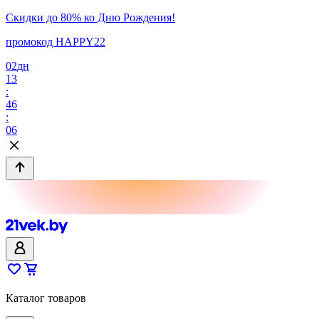
Скидки до 80% ко Дню Рождения!
промокод HAPPY22
02
дн
13
:
46
:
06
Каталог товаров