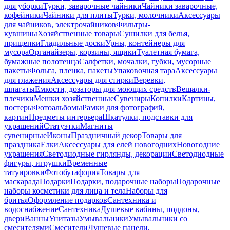
для уборки
Турки, заварочные чайники
Чайники заварочные,
кофейники
Чайники для плиты
Турки, молочники
Аксессуары
для чайников, электрочайников
Фильтры-
кувшины
Хозяйственные товары
Сушилки для белья,
прищепки
Гладильные доски
Урны, контейнеры для
мусора
Органайзеры, корзины, ящики
Туалетная бумага,
бумажные полотенца
Салфетки, мочалки, губки, мусорные
пакеты
Фольга, пленка, пакеты
Упаковочная тара
Аксессуары
для глажения
Аксессуары для стирки
Веревки,
шпагаты
Емкости, дозаторы для моющих средств
Вешалки-
плечики
Мешки хозяйственные
Сувениры
Копилки
Картины,
постеры
Фотоальбомы
Рамки для фотографий,
картин
Предметы интерьера
Шкатулки, подставки для
украшений
Статуэтки
Магниты
сувенирные
Иконы
Праздничный декор
Товары для
праздника
Елки
Аксессуары для елей новогодних
Новогодние
украшения
Светодиодные гирлянды, декорации
Светодиодные
фигуры, игрушки
Временные
татуировки
Фотобутафория
Товары для
маскарада
Подарки
Подарки, подарочные наборы
Подарочные
наборы косметики для лица и тела
Наборы для
бритья
Оформление подарков
Сантехника и
водоснабжение
Сантехника
Душевые кабины, поддоны,
двери
Ванны
Унитазы
Умывальники
Умывальники со
смесителями
Смесители
Душевые панели,