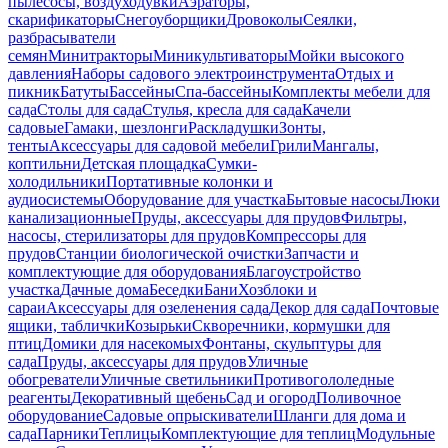
пылесосы, воздуходувки
Аэраторы,
скарификаторы
Снегоуборщики
Дровоколы
Сеялки,
разбрасыватели
семян
Минитракторы
Миникультиваторы
Мойки высокого
давления
Наборы садового электроинструмента
Отдых и
пикник
Батуты
Бассейны
Спа-бассейны
Комплекты мебели для
сада
Столы для сада
Стулья, кресла для сада
Качели
садовые
Гамаки, шезлонги
Раскладушки
Зонты,
тенты
Аксессуары для садовой мебели
Грили
Мангалы,
коптильни
Детская площадка
Сумки-
холодильники
Портативные колонки и
аудиосистемы
Оборудование для участка
Бытовые насосы
Люки
канализационные
Пруды, аксессуары для прудов
Фильтры,
насосы, стерилизаторы для прудов
Компрессоры для
прудов
Станции биологической очистки
Запчасти и
комплектующие для оборудования
Благоустройство
участка
Дачные дома
Беседки
Бани
Хозблоки и
сараи
Аксессуары для озеленения сада
Декор для сада
Почтовые
ящики, таблички
Козырьки
Скворечники, кормушки для
птиц
Домики для насекомых
Фонтаны, скульптуры для
сада
Пруды, аксессуары для прудов
Уличные
обогреватели
Уличные светильники
Противогололедные
реагенты
Декоративный щебень
Сад и огород
Поливочное
оборудование
Садовые опрыскиватели
Шланги для дома и
сада
Парники
Теплицы
Комплектующие для теплиц
Модульные