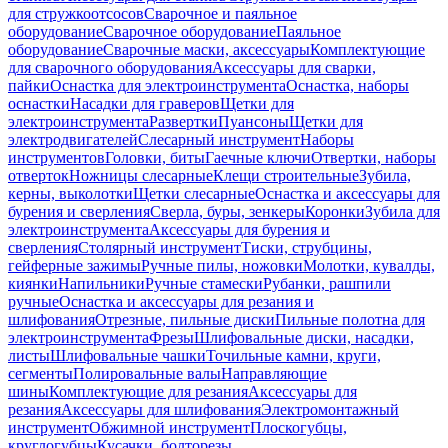
для стружкоотсосов
Сварочное и паяльное
оборудование
Сварочное оборудование
Паяльное
оборудование
Сварочные маски, аксессуары
Комплектующие
для сварочного оборудования
Аксессуары для сварки,
пайки
Оснастка для электроинструмента
Оснастка, наборы
оснастки
Насадки для граверов
Щетки для
электроинструмента
Развертки
Пуансоны
Щетки для
электродвигателей
Слесарный инструмент
Наборы
инструментов
Головки, биты
Гаечные ключи
Отвертки, наборы
отверток
Ножницы слесарные
Клещи строительные
Зубила,
керны, выколотки
Щетки слесарные
Оснастка и аксессуары для
бурения и сверления
Сверла, буры, зенкеры
Коронки
Зубила для
электроинструмента
Аксессуары для бурения и
сверления
Столярный инструмент
Тиски, струбцины,
гейферные зажимы
Ручные пилы, ножовки
Молотки, кувалды,
киянки
Напильники
Ручные стамески
Рубанки, рашпили
ручные
Оснастка и аксессуары для резания и
шлифования
Отрезные, пильные диски
Пильные полотна для
электроинструмента
Фрезы
Шлифовальные диски, насадки,
листы
Шлифовальные чашки
Точильные камни, круги,
сегменты
Полировальные валы
Направляющие
шины
Комплектующие для резания
Аксессуары для
резания
Аксессуары для шлифования
Электромонтажный
инструмент
Обжимной инструмент
Плоскогубцы,
круглогубцы
Кусачки, болторезы,