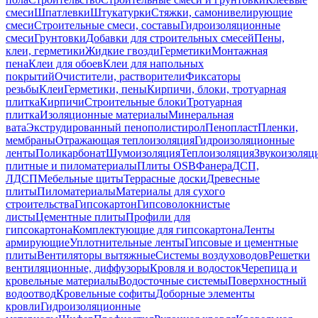
смеси
Шпатлевки
Штукатурки
Стяжки, самонивелирующие
смеси
Строительные смеси, составы
Гидроизоляционные
смеси
Грунтовки
Добавки для строительных смесей
Пены,
клеи, герметики
Жидкие гвозди
Герметики
Монтажная
пена
Клеи для обоев
Клеи для напольных
покрытий
Очистители, растворители
Фиксаторы
резьбы
Клеи
Герметики, пены
Кирпичи, блоки, тротуарная
плитка
Кирпичи
Строительные блоки
Тротуарная
плитка
Изоляционные материалы
Минеральная
вата
Экструдированный пенополистирол
Пенопласт
Пленки,
мембраны
Отражающая теплоизоляция
Гидроизоляционные
ленты
Поликарбонат
Шумоизоляция
Теплоизоляция
Звукоизоляц
плитные и пиломатериалы
Плиты OSB
Фанера
ДСП,
ЛДСП
Мебельные щиты
Террасные доски
Древесные
плиты
Пиломатериалы
Материалы для сухого
строительства
Гипсокартон
Гипсоволокнистые
листы
Цементные плиты
Профили для
гипсокартона
Комплектующие для гипсокартона
Ленты
армирующие
Уплотнительные ленты
Гипсовые и цементные
плиты
Вентиляторы вытяжные
Системы воздуховодов
Решетки
вентиляционные, диффузоры
Кровля и водосток
Черепица и
кровельные материалы
Водосточные системы
Поверхностный
водоотвод
Кровельные софиты
Доборные элементы
кровли
Гидроизоляционные