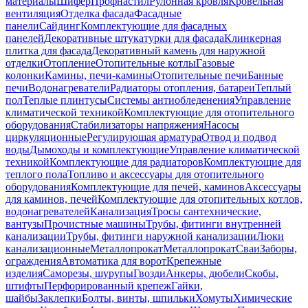
материалы
Шифер
Профнастил
Рулонная кровля
Кровельная
вентиляция
Отделка фасада
Фасадные
панели
Сайдинг
Комплектующие для фасадных
панелей
Декоративные штукатурки для фасада
Клинкерная
плитка для фасада
Декоративный камень для наружной
отделки
Отопление
Отопительные котлы
Газовые
колонки
Камины, печи-камины
Отопительные печи
Банные
печи
Водонагреватели
Радиаторы отопления, батареи
Теплый
пол
Теплые плинтусы
Системы антиобледенения
Управление
климатической техникой
Комплектующие для отопительного
оборудования
Стабилизаторы напряжения
Насосы
циркуляционные
Регулирующая арматура
Отвод и подвод
воды
Дымоходы и комплектующие
Управление климатической
техникой
Комплектующие для радиаторов
Комплектующие для
теплого пола
Топливо и аксессуары для отопительного
оборудования
Комплектующие для печей, каминов
Аксессуары
для каминов, печей
Комплектующие для отопительных котлов,
водонагревателей
Канализация
Тросы сантехнические,
вантузы
Прочистные машины
Трубы, фитинги внутренней
канализации
Трубы, фитинги наружной канализации
Люки
канализационные
Металлопрокат
Металлопрокат
Сваи
Заборы,
ограждения
Автоматика для ворот
Крепежные
изделия
Саморезы, шурупы
Гвозди
Анкеры, дюбели
Скобы,
штифты
Перфорированный крепеж
Гайки,
шайбы
Заклепки
Болты, винты, шпильки
Хомуты
Химические