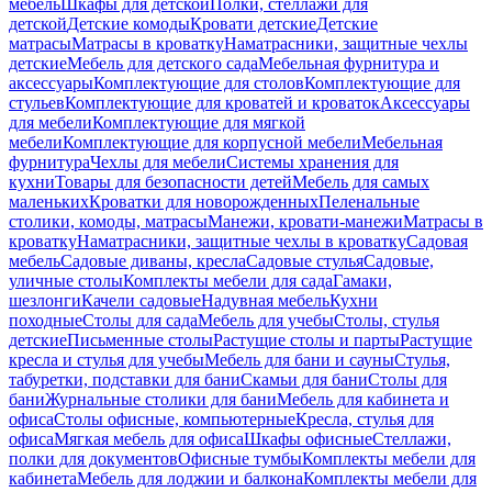
мебель
Шкафы для детской
Полки, стеллажи для
детской
Детские комоды
Кровати детские
Детские
матрасы
Матрасы в кроватку
Наматрасники, защитные чехлы
детские
Мебель для детского сада
Мебельная фурнитура и
аксессуары
Комплектующие для столов
Комплектующие для
стульев
Комплектующие для кроватей и кроваток
Аксессуары
для мебели
Комплектующие для мягкой
мебели
Комплектующие для корпусной мебели
Мебельная
фурнитура
Чехлы для мебели
Системы хранения для
кухни
Товары для безопасности детей
Мебель для самых
маленьких
Кроватки для новорожденных
Пеленальные
столики, комоды, матрасы
Манежи, кровати-манежи
Матрасы в
кроватку
Наматрасники, защитные чехлы в кроватку
Садовая
мебель
Садовые диваны, кресла
Садовые стулья
Садовые,
уличные столы
Комплекты мебели для сада
Гамаки,
шезлонги
Качели садовые
Надувная мебель
Кухни
походные
Столы для сада
Мебель для учебы
Столы, стулья
детские
Письменные столы
Растущие столы и парты
Растущие
кресла и стулья для учебы
Мебель для бани и сауны
Стулья,
табуретки, подставки для бани
Скамьи для бани
Столы для
бани
Журнальные столики для бани
Мебель для кабинета и
офиса
Столы офисные, компьютерные
Кресла, стулья для
офиса
Мягкая мебель для офиса
Шкафы офисные
Стеллажи,
полки для документов
Офисные тумбы
Комплекты мебели для
кабинета
Мебель для лоджии и балкона
Комплекты мебели для