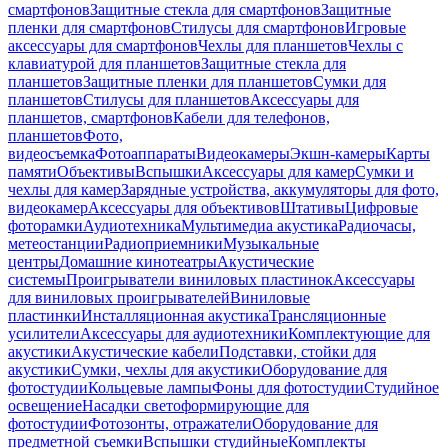
смартфонов
Защитные стекла для смартфонов
Защитные
пленки для смартфонов
Стилусы для смартфонов
Игровые
аксессуары для смартфонов
Чехлы для планшетов
Чехлы с
клавиатурой для планшетов
Защитные стекла для
планшетов
Защитные пленки для планшетов
Сумки для
планшетов
Стилусы для планшетов
Аксессуары для
планшетов, смартфонов
Кабели для телефонов,
планшетов
Фото,
видеосъемка
Фотоаппараты
Видеокамеры
Экшн-камеры
Карты
памяти
Объективы
Вспышки
Аксессуары для камер
Сумки и
чехлы для камер
Зарядные устройства, аккумуляторы для фото,
видеокамер
Аксессуары для объективов
Штативы
Цифровые
фоторамки
Аудиотехника
Мультимедиа акустика
Радиочасы,
метеостанции
Радиоприемники
Музыкальные
центры
Домашние кинотеатры
Акустические
системы
Проигрыватели виниловых пластинок
Аксессуары
для виниловых проигрывателей
Виниловые
пластинки
Инсталляционная акустика
Трансляционные
усилители
Аксессуары для аудиотехники
Комплектующие для
акустики
Акустические кабели
Подставки, стойки для
акустики
Сумки, чехлы для акустики
Оборудование для
фотостудии
Кольцевые лампы
Фоны для фотостудии
Студийное
освещение
Насадки светоформирующие для
фотостудии
Фотозонты, отражатели
Оборудование для
предметной съемки
Вспышки студийные
Комплекты