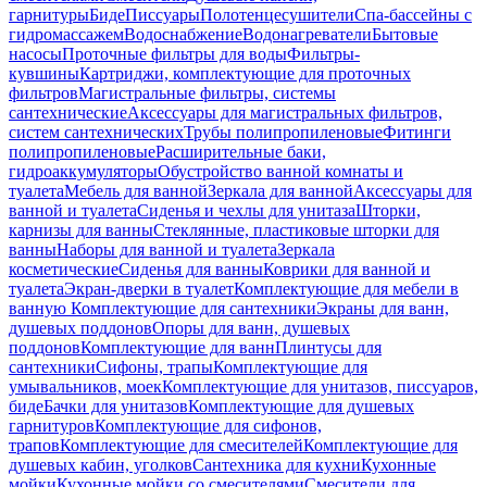
гарнитуры
Биде
Писсуары
Полотенцесушители
Спа-бассейны с
гидромассажем
Водоснабжение
Водонагреватели
Бытовые
насосы
Проточные фильтры для воды
Фильтры-
кувшины
Картриджи, комплектующие для проточных
фильтров
Магистральные фильтры, системы
сантехнические
Аксессуары для магистральных фильтров,
систем сантехнических
Трубы полипропиленовые
Фитинги
полипропиленовые
Расширительные баки,
гидроаккумуляторы
Обустройство ванной комнаты и
туалета
Мебель для ванной
Зеркала для ванной
Аксессуары для
ванной и туалета
Сиденья и чехлы для унитаза
Шторки,
карнизы для ванны
Стеклянные, пластиковые шторки для
ванны
Наборы для ванной и туалета
Зеркала
косметические
Сиденья для ванны
Коврики для ванной и
туалета
Экран-дверки в туалет
Комплектующие для мебели в
ванную
Комплектующие для сантехники
Экраны для ванн,
душевых поддонов
Опоры для ванн, душевых
поддонов
Комплектующие для ванн
Плинтусы для
сантехники
Сифоны, трапы
Комплектующие для
умывальников, моек
Комплектующие для унитазов, писсуаров,
биде
Бачки для унитазов
Комплектующие для душевых
гарнитуров
Комплектующие для сифонов,
трапов
Комплектующие для смесителей
Комплектующие для
душевых кабин, уголков
Сантехника для кухни
Кухонные
мойки
Кухонные мойки со смесителями
Смесители для