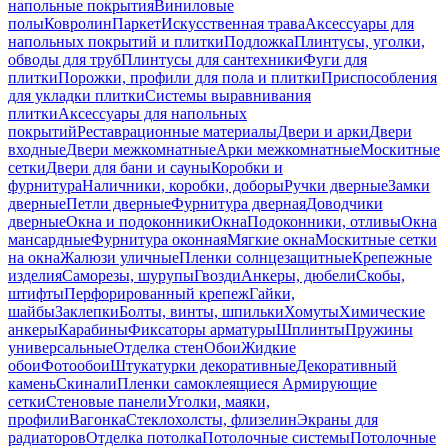
напольные покрытия
Виниловые
полы
Ковролин
Паркет
Искусственная трава
Аксессуары для
напольных покрытий и плитки
Подложка
Плинтусы, уголки,
обводы для труб
Плинтусы для сантехники
Фуги для
плитки
Порожки, профили для пола и плитки
Приспособления
для укладки плитки
Системы выравнивания
плитки
Аксессуары для напольных
покрытий
Реставрационные материалы
Двери и арки
Двери
входные
Двери межкомнатные
Арки межкомнатные
Москитные
сетки
Двери для бани и сауны
Коробки и
фурнитура
Наличники, коробки, доборы
Ручки дверные
Замки
дверные
Петли дверные
Фурнитура дверная
Доводчики
дверные
Окна и подоконники
Окна
Подоконники, отливы
Окна
мансардные
Фурнитура оконная
Мягкие окна
Москитные сетки
на окна
Жалюзи уличные
Пленки солнцезащитные
Крепежные
изделия
Саморезы, шурупы
Гвозди
Анкеры, дюбели
Скобы,
штифты
Перфорированный крепеж
Гайки,
шайбы
Заклепки
Болты, винты, шпильки
Хомуты
Химические
анкеры
Карабины
Фиксаторы арматуры
Шплинты
Пружины
универсальные
Отделка стен
Обои
Жидкие
обои
Фотообои
Штукатурки декоративные
Декоративный
камень
Скинали
Пленки самоклеящиеся
Армирующие
сетки
Стеновые панели
Уголки, маяки,
профили
Вагонка
Стеклохолсты, флизелин
Экраны для
радиаторов
Отделка потолка
Потолочные системы
Потолочные