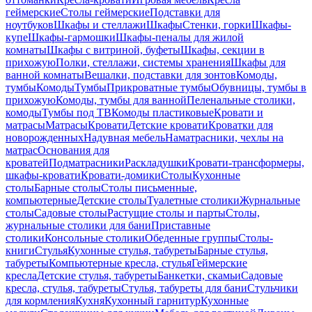
геймерские
Столы геймерские
Подставки для
ноутбуков
Шкафы и стеллажи
Шкафы
Стенки, горки
Шкафы-
купе
Шкафы-гармошки
Шкафы-пеналы для жилой
комнаты
Шкафы с витриной, буфеты
Шкафы, секции в
прихожую
Полки, стеллажи, системы хранения
Шкафы для
ванной комнаты
Вешалки, подставки для зонтов
Комоды,
тумбы
Комоды
Тумбы
Прикроватные тумбы
Обувницы, тумбы в
прихожую
Комоды, тумбы для ванной
Пеленальные столики,
комоды
Тумбы под ТВ
Комоды пластиковые
Кровати и
матрасы
Матрасы
Кровати
Детские кровати
Кроватки для
новорожденных
Надувная мебель
Наматрасники, чехлы на
матрас
Основания для
кроватей
Подматрасники
Раскладушки
Кровати-трансформеры,
шкафы-кровати
Кровати-домики
Столы
Кухонные
столы
Барные столы
Столы письменные,
компьютерные
Детские столы
Туалетные столики
Журнальные
столы
Садовые столы
Растущие столы и парты
Столы,
журнальные столики для бани
Приставные
столики
Консольные столики
Обеденные группы
Столы-
книги
Стулья
Кухонные стулья, табуреты
Барные стулья,
табуреты
Компьютерные кресла, стулья
Геймерские
кресла
Детские стулья, табуреты
Банкетки, скамьи
Садовые
кресла, стулья, табуреты
Стулья, табуреты для бани
Стульчики
для кормления
Кухня
Кухонный гарнитур
Кухонные