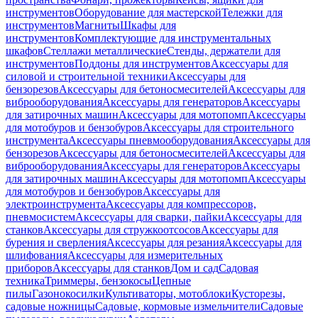
инструментов
Оборудование для мастерской
Тележки для
инструментов
Магниты
Шкафы для
инструментов
Комплектующие для инструментальных
шкафов
Стеллажи металлические
Стенды, держатели для
инструментов
Поддоны для инструментов
Аксессуары для
силовой и строительной техники
Аксессуары для
бензорезов
Аксессуары для бетоносмесителей
Аксессуары для
виброоборудования
Аксессуары для генераторов
Аксессуары
для затирочных машин
Аксессуары для мотопомп
Аксессуары
для мотобуров и бензобуров
Аксессуары для строительного
инструмента
Аксессуары пневмооборудования
Аксессуары для
бензорезов
Аксессуары для бетоносмесителей
Аксессуары для
виброоборудования
Аксессуары для генераторов
Аксессуары
для затирочных машин
Аксессуары для мотопомп
Аксессуары
для мотобуров и бензобуров
Аксессуары для
электроинструмента
Аксессуары для компрессоров,
пневмосистем
Аксессуары для сварки, пайки
Аксессуары для
станков
Аксессуары для стружкоотсосов
Аксессуары для
бурения и сверления
Аксессуары для резания
Аксессуары для
шлифования
Аксессуары для измерительных
приборов
Аксессуары для станков
Дом и сад
Садовая
техника
Триммеры, бензокосы
Цепные
пилы
Газонокосилки
Культиваторы, мотоблоки
Кусторезы,
садовые ножницы
Садовые, кормовые измельчители
Садовые