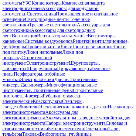
автоматы
УЗО
Конденсаторы
Комплексная защита
электродвигателей
Аксессуары для модульной
автоматики
Светотехника
Промышленное и сигнальное
освещение
Светодиодные ленты
Точечные
светильники
Трековые светильники
Аксессуары для
светотехники
Аксессуары для светодиодных
лент
Вентиляция
Вентиляторы вытяжные
Вентиляторы
канальные
Системы воздуховодов
Решетки вентиляционные,
диффузоры
Проветриватели
Люки
Люки ревизионные
Люки
под плитку
Люки напольные
Люки под
покраску
Строительный
инструмент
Электроинструмент
Шуруповерты,
гайковерты
Шлифмашины
Циркулярные, сабельные
пилы
Перфораторы, отбойные
молотки
Электролобзики
Дрели
Строительные
миксеры
Дальномеры
Многофункциональные
инструменты
Строительные фены
Строительные
пистолеты
Фрезеры
Рубанки, стамески
электрические
Краскопульты
Степлеры,
гвоздезабиватели
Электрические ножницы, резаки
Насадки для
электроинструмента
Аксессуары для
электроинструмента
Аккумуляторы, зарядные устройства для
электроинструмента
Наборы электроинструмента
Силовая и
строительная техника
Бетоносмесители
Генераторы
Тали,
тельферы
Такелаж
Виброплиты, глубинные