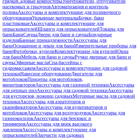
грядки
Садовые компостеры
Уничтожители, отпугиватели
насекомых и грызунов
Автоматизация и контроль
полива
Аксессуары и комплектующие для поливочного
оборудования
Укрывные материалы
Бочки, баки
пластиковые
Аксессуары и комплектующие для
опрыскивателей
Шланги для опрыскивателей
Товары для
бани
Бани
Сауны
Двери для бани и сауны
Бондарные
изделия
Банные принадлежности
Аксессуары для
бани
Оснащение и декор для бани
Измерительные приборы для
бани
Фитобочки, купели
Комплектующие для купелей
Окна
для бани
Мебель для бани и сауны
Ручки дверные для бани и
сауны
Эфирные масла
Спа-бассейны с
гидромассажем
Аксессуары и комплектующие для садовой
техники
Навесное оборудование
Двигатели для
мотоблоков
Прицепы для мотоблоков,
минитракторов
Аксессуары для газонной техники
Аксессуары
для цепных пил
Аксессуары для садовой техники
Аксессуары
для кусторезов, ножниц садовых
Моторные масла для садовой
техники
Аксессуары для аэратоторов и
скарификаторов
Аксессуары для культиваторов и
мотоблоков
Аксессуары для воздуходувок
Аксессуары для
газонокосилок
Аксессуары для бензокос и
триммеров
Аксессуары для моек высокого
давления
Аксессуары и комплектующие для
опрыскивателей
Запчасти для садовых