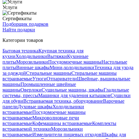
Услуги
Сертификаты
Подборщик подарков
Найти подарки
Категории товаров
Бытовая техника
Крупная техника для
кухни
Холодильники
Вытяжки
Кухонные
плиты
Морозильники
Посудомоечные машины
Настольные
плиты
Винные шкафы
Мини-холодильники
Техника для ухода
за одеждой
Стиральные машины
Стиральные машины
встраиваемые
Утюги
Отпариватели
Швейные, вышивальные
машины
Промышленные швейные
машины
Оверлоки
Сушильные машины, шкафы
Гладильные
системы, прессы
Машинки для удаления катышков
Сушилки
для обуви
Встраиваемая техника, оборудование
Варочные
панели
Духовые шкафы
Холодильники
встраиваемые
Посудомоечные машины
встраиваемые
Микроволновые печи
встраиваемые
Кофемашины встраиваемые
Комплекты
встраиваемой техники
Морозильники
встраиваемые
Измельчители пищевых отходов
Шкафы для