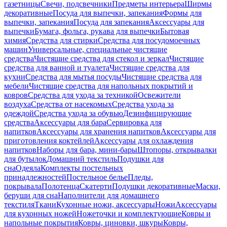
газетницы
Свечи, подсвечники
Предметы интерьера
Ширмы
декоративные
Посуда для выпечки, запекания
Формы для
выпечки, запекания
Посуда для запекания
Аксессуары для
выпечки
Бумага, фольга, рукава для выпечки
Бытовая
химия
Средства для стирки
Средства для посудомоечных
машин
Универсальные, специальные чистящие
средства
Чистящие средства для стекол и зеркал
Чистящие
средства для ванной и туалета
Чистящие средства для
кухни
Средства для мытья посуды
Чистящие средства для
мебели
Чистящие средства для напольных покрытий и
ковров
Средства для ухода за техникой
Освежители
воздуха
Средства от насекомых
Средства ухода за
одеждой
Средства ухода за обувью
Дезинфицирующие
средства
Аксессуары для бара
Сервировка для
напитков
Аксессуары для хранения напитков
Аксессуары для
приготовления коктейлей
Аксессуары для охлаждения
напитков
Наборы для бара, мини-бары
Штопоры, открывалки
для бутылок
Домашний текстиль
Подушки для
сна
Одеяла
Комплекты постельных
принадлежностей
Постельное белье
Пледы,
покрывала
Полотенца
Скатерти
Подушки декоративные
Маски,
беруши для сна
Наполнители для домашнего
текстиля
Ткани
Кухонные ножи, аксессуары
Ножи
Аксессуары
для кухонных ножей
Ножеточки и комплектующие
Ковры и
напольные покрытия
Ковры, циновки, шкуры
Ковры,