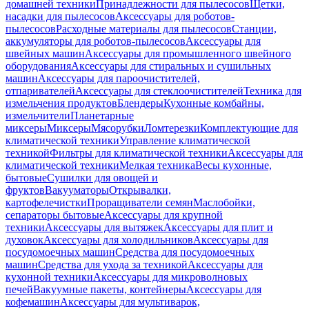
домашней техники
Принадлежности для пылесосов
Щетки,
насадки для пылесосов
Аксессуары для роботов-
пылесосов
Расходные материалы для пылесосов
Станции,
аккумуляторы для роботов-пылесосов
Аксессуары для
швейных машин
Аксессуары для промышленного швейного
оборудования
Аксессуары для стиральных и сушильных
машин
Аксессуары для пароочистителей,
отпаривателей
Аксессуары для стеклоочистителей
Техника для
измельчения продуктов
Блендеры
Кухонные комбайны,
измельчители
Планетарные
миксеры
Миксеры
Мясорубки
Ломтерезки
Комплектующие для
климатической техники
Управление климатической
техникой
Фильтры для климатической техники
Аксессуары для
климатической техники
Мелкая техника
Весы кухонные,
бытовые
Сушилки для овощей и
фруктов
Вакууматоры
Открывалки,
картофелечистки
Проращиватели семян
Маслобойки,
сепараторы бытовые
Аксессуары для крупной
техники
Аксессуары для вытяжек
Аксессуары для плит и
духовок
Аксессуары для холодильников
Аксессуары для
посудомоечных машин
Средства для посудомоечных
машин
Средства для ухода за техникой
Аксессуары для
кухонной техники
Аксессуары для микроволновых
печей
Вакуумные пакеты, контейнеры
Аксессуары для
кофемашин
Аксессуары для мультиварок,