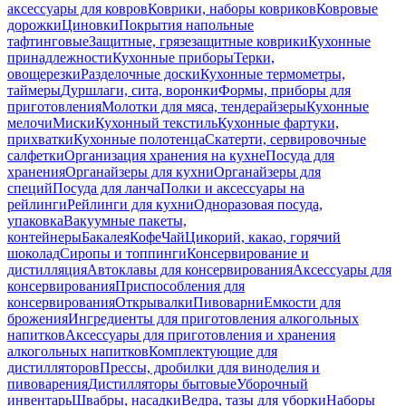
аксессуары для ковров
Коврики, наборы ковриков
Ковровые
дорожки
Циновки
Покрытия напольные
тафтинговые
Защитные, грязезащитные коврики
Кухонные
принадлежности
Кухонные приборы
Терки,
овощерезки
Разделочные доски
Кухонные термометры,
таймеры
Дуршлаги, сита, воронки
Формы, приборы для
приготовления
Молотки для мяса, тендерайзеры
Кухонные
мелочи
Миски
Кухонный текстиль
Кухонные фартуки,
прихватки
Кухонные полотенца
Скатерти, сервировочные
салфетки
Организация хранения на кухне
Посуда для
хранения
Органайзеры для кухни
Органайзеры для
специй
Посуда для ланча
Полки и аксессуары на
рейлинги
Рейлинги для кухни
Одноразовая посуда,
упаковка
Вакуумные пакеты,
контейнеры
Бакалея
Кофе
Чай
Цикорий, какао, горячий
шоколад
Сиропы и топпинги
Консервирование и
дистилляция
Автоклавы для консервирования
Аксессуары для
консервирования
Приспособления для
консервирования
Открывалки
Пивоварни
Емкости для
брожения
Ингредиенты для приготовления алкогольных
напитков
Аксессуары для приготовления и хранения
алкогольных напитков
Комплектующие для
дистилляторов
Прессы, дробилки для виноделия и
пивоварения
Дистилляторы бытовые
Уборочный
инвентарь
Швабры, насадки
Ведра, тазы для уборки
Наборы