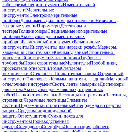
кабелерезы
Специнструменты
Измерительный
инструмент
Мерительные
инструменты
Электроизмерительные
приборы
Дальномеры
Дальномеры оптические
Нивелиры,
лазерные уровни
Пирометры
Детекторы и
тестеры
Толщиномеры
Специальные измерительные
приборы
Аксессуары для измерительных
приборов
Разметочный инструмент
Разметочные
инструменты
Инструменты для нарезки резьбы
Маркеры,
карандаши строительные
Клейма ударные
Строительно-
монтажный инструмент
Заклепочники
Труборезы,
трубогибы
Ножи строительные
Мультитулы
Пробойники,
просекатели отверстий
Ломы
Степлеры
механические
Стеклорезы
Прикаточные валики
Отделочный
инструмент
Плиткорезы
Кельмы, шпатели, гладилки
Малярный,
отделочный инструмент
Скотч, ленты малярные
Диспенсеры
для скотча
Аксессуары для малярных, отделочных
работ
Пленки строительные
Лестницы и стремянки
Лестницы,
стремянки
Чердачные лестницы
Элементы
лестниц
Подъемники строительные
Спецодежда и средства
защиты
Средства индивидуальной
защиты
Огнетушители
Сумки, пояса для
инструментов
Производственная
одежда
Спецодежда
Спецобувь
Организация рабочего
пространства
Фонари, прожекторы
Кейсы, ящики для