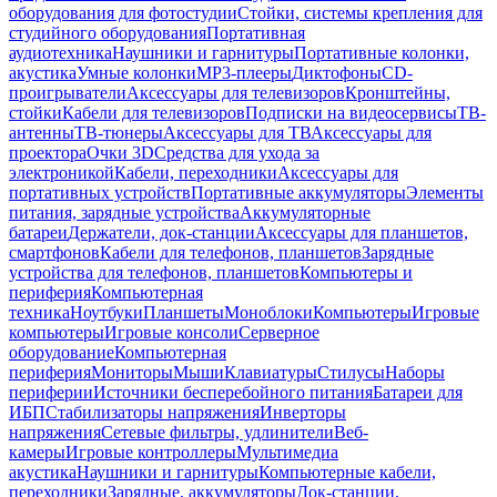
оборудования для фотостудии
Стойки, системы крепления для
студийного оборудования
Портативная
аудиотехника
Наушники и гарнитуры
Портативные колонки,
акустика
Умные колонки
MP3-плееры
Диктофоны
CD-
проигрыватели
Аксессуары для телевизоров
Кронштейны,
стойки
Кабели для телевизоров
Подписки на видеосервисы
ТВ-
антенны
ТВ-тюнеры
Аксессуары для ТВ
Аксессуары для
проектора
Очки 3D
Средства для ухода за
электроникой
Кабели, переходники
Аксессуары для
портативных устройств
Портативные аккумуляторы
Элементы
питания, зарядные устройства
Аккумуляторные
батареи
Держатели, док-станции
Аксессуары для планшетов,
смартфонов
Кабели для телефонов, планшетов
Зарядные
устройства для телефонов, планшетов
Компьютеры и
периферия
Компьютерная
техника
Ноутбуки
Планшеты
Моноблоки
Компьютеры
Игровые
компьютеры
Игровые консоли
Серверное
оборудование
Компьютерная
периферия
Мониторы
Мыши
Клавиатуры
Стилусы
Наборы
периферии
Источники бесперебойного питания
Батареи для
ИБП
Стабилизаторы напряжения
Инверторы
напряжения
Сетевые фильтры, удлинители
Веб-
камеры
Игровые контроллеры
Мультимедиа
акустика
Наушники и гарнитуры
Компьютерные кабели,
переходники
Зарядные, аккумуляторы
Док-станции,