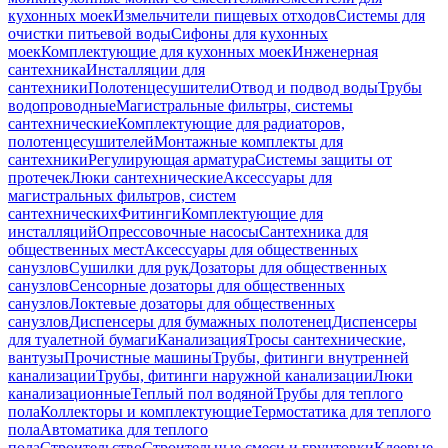
кухонных моек
Измельчители пищевых отходов
Системы для
очистки питьевой воды
Сифоны для кухонных
моек
Комплектующие для кухонных моек
Инженерная
сантехника
Инсталляции для
сантехники
Полотенцесушители
Отвод и подвод воды
Трубы
водопроводные
Магистральные фильтры, системы
сантехнические
Комплектующие для радиаторов,
полотенцесушителей
Монтажные комплекты для
сантехники
Регулирующая арматура
Системы защиты от
протечек
Люки сантехнические
Аксессуары для
магистральных фильтров, систем
сантехнических
Фитинги
Комплектующие для
инсталляций
Опрессовочные насосы
Сантехника для
общественных мест
Аксессуары для общественных
санузлов
Сушилки для рук
Дозаторы для общественных
санузлов
Сенсорные дозаторы для общественных
санузлов
Локтевые дозаторы для общественных
санузлов
Диспенсеры для бумажных полотенец
Диспенсеры
для туалетной бумаги
Канализация
Тросы сантехнические,
вантузы
Прочистные машины
Трубы, фитинги внутренней
канализации
Трубы, фитинги наружной канализации
Люки
канализационные
Теплый пол водяной
Трубы для теплого
пола
Коллекторы и комплектующие
Термостатика для теплого
пола
Автоматика для теплого
пола
Строительство
Строительные смеси и грунтовки
Клеевые