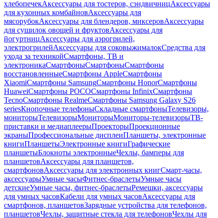
хлебопечек
Аксессуары для тостеров, сэндвичниц
Аксессуары
для кухонных комбайнов
Аксессуары для
мясорубок
Аксессуары для блендеров, миксеров
Аксессуары
для сушилок овощей и фруктов
Аксессуары для
йогуртниц
Аксессуары для аэрогрилей,
электрогрилей
Аксессуары для соковыжималок
Средства для
ухода за техникой
Смартфоны, ТВ и
электроника
Смартфоны
Смартфоны
Смартфоны
восстановленные
Смартфоны Apple
Смартфоны
Xiaomi
Смартфоны Samsung
Смартфоны Honor
Смартфоны
Huawei
Смартфоны POCO
Смартфоны Infinix
Смартфоны
Tecno
Смартфоны Realme
Смартфоны Samsung Galaxy S26
series
Кнопочные телефоны
Складные смартфоны
Телевизоры,
мониторы
Телевизоры
Мониторы
Мониторы-телевизоры
ТВ-
приставки и медиаплееры
Проекторы
Проекционные
экраны
Профессиональные дисплеи
Планшеты, электронные
книги
Планшеты
Электронные книги
Графические
планшеты
Блокноты электронные
Чехлы, бамперы для
планшетов
Аксессуары для планшетов,
смартфонов
Аксессуары для электронных книг
Смарт-часы,
аксессуары
Умные часы
Фитнес-браслеты
Умные часы
детские
Умные часы, фитнес-браслеты
Ремешки, аксессуары
для умных часов
Кабели для умных часов
Аксессуары для
смартфонов, планшетов
Зарядные устройства для телефонов,
планшетов
Чехлы, защитные стекла для телефонов
Чехлы для