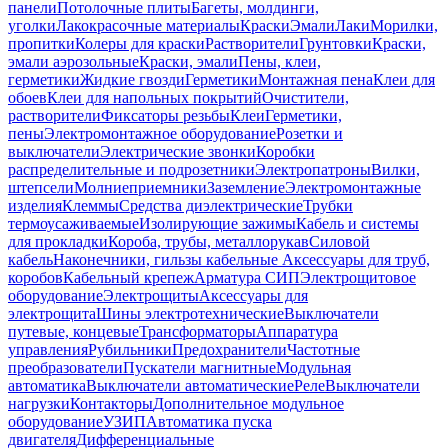
панели
Потолочные плиты
Багеты, молдинги,
уголки
Лакокрасочные материалы
Краски
Эмали
Лаки
Морилки,
пропитки
Колеры для краски
Растворители
Грунтовки
Краски,
эмали аэрозольные
Краски, эмали
Пены, клеи,
герметики
Жидкие гвозди
Герметики
Монтажная пена
Клеи для
обоев
Клеи для напольных покрытий
Очистители,
растворители
Фиксаторы резьбы
Клеи
Герметики,
пены
Электромонтажное оборудование
Розетки и
выключатели
Электрические звонки
Коробки
распределительные и подрозетники
Электропатроны
Вилки,
штепсели
Молниеприемники
Заземление
Электромонтажные
изделия
Клеммы
Средства диэлектрические
Трубки
термоусаживаемые
Изолирующие зажимы
Кабель и системы
для прокладки
Короба, трубы, металлорукав
Силовой
кабель
Наконечники, гильзы кабельные
Аксессуары для труб,
коробов
Кабельный крепеж
Арматура СИП
Электрощитовое
оборудование
Электрощиты
Аксессуары для
электрощита
Шины электротехнические
Выключатели
путевые, концевые
Трансформаторы
Аппаратура
управления
Рубильники
Предохранители
Частотные
преобразователи
Пускатели магнитные
Модульная
автоматика
Выключатели автоматические
Реле
Выключатели
нагрузки
Контакторы
Дополнительное модульное
оборудование
УЗИП
Автоматика пуска
двигателя
Дифференциальные