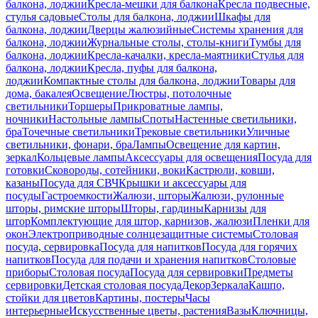
балкона, лоджии
Кресла-мешки для балкона
Кресла подвесные,
стулья садовые
Столы для балкона, лоджии
Шкафы для
балкона, лоджии
Дверцы жалюзийные
Системы хранения для
балкона, лоджии
Журнальные столы, столы-книги
Тумбы для
балкона, лоджии
Кресла-качалки, кресла-маятники
Стулья для
балкона, лоджии
Кресла, пуфы для балкона,
лоджии
Компактные столы для балкона, лоджии
Товары для
дома, бакалея
Освещение
Люстры, потолочные
светильники
Торшеры
Прикроватные лампы,
ночники
Настольные лампы
Споты
Настенные светильники,
бра
Точечные светильники
Трековые светильники
Уличные
светильники, фонари, бра
Лампы
Освещение для картин,
зеркал
Кольцевые лампы
Аксессуары для освещения
Посуда для
готовки
Сковороды, сотейники, воки
Кастрюли, ковши,
казаны
Посуда для СВЧ
Крышки и аксессуары для
посуды
Гастроемкости
Жалюзи, шторы
Жалюзи, рулонные
шторы, римские шторы
Шторы, гардины
Карнизы для
штор
Комплектующие для штор, карнизов, жалюзи
Пленки для
окон
Электроприводные солнцезащитные системы
Столовая
посуда, сервировка
Посуда для напитков
Посуда для горячих
напитков
Посуда для подачи и хранения напитков
Столовые
приборы
Столовая посуда
Посуда для сервировки
Предметы
сервировки
Детская столовая посуда
Декор
Зеркала
Кашпо,
стойки для цветов
Картины, постеры
Часы
интерьерные
Искусственные цветы, растения
Вазы
Ключницы,