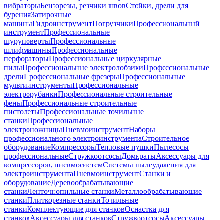
вибраторы
Бензорезы, резчики швов
Стойки, дрели для
бурения
Затирочные
машины
Гидроинструмент
Погрузчики
Профессиональный
инструмент
Профессиональные
шуруповерты
Профессиональные
шлифмашины
Профессиональные
перфораторы
Профессиональные циркулярные
пилы
Профессиональные электролобзики
Профессиональные
дрели
Профессиональные фрезеры
Профессиональные
мультиинструменты
Профессиональные
электрорубанки
Профессиональные строительные
фены
Профессиональные строительные
пистолеты
Профессиональные точильные
станки
Профессиональные
электроножницы
Пневмоинструмент
Наборы
профессионального электроинструмента
Строительное
оборудование
Компрессоры
Тепловые пушки
Пылесосы
профессиональные
Стружкоотсосы
Домкраты
Аксессуары для
компрессоров, пневмосистем
Системы пылеудаления для
электроинструмента
Пневмоинструмент
Станки и
оборудование
Деревообрабатывающие
станки
Ленточнопильные станки
Металлообрабатывающие
станки
Плиткорезные станки
Точильные
станки
Комплектующие для станков
Оснастка для
станков
Аксессуары для станков
Стружкоотсосы
Аксессуары