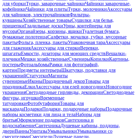
для уборки
Турки, заварочные чайники
Чайники заварочные,
кофейники
Чайники для плиты
Турки, молочники
Аксессуары
для чайников, электрочайников
Фильтры-
кувшины
Хозяйственные товары
Сушилки для белья,
прищепки
Гладильные доски
Урны, контейнеры для
мусора
Органайзеры, корзины, ящики
Туалетная бумага,
бумажные полотенца
Салфетки, мочалки, губки, мусорные
пакеты
Фольга, пленка, пакеты
Упаковочная тара
Аксессуары
для глажения
Аксессуары для стирки
Веревки,
шпагаты
Емкости, дозаторы для моющих средств
Вешалки-
плечики
Мешки хозяйственные
Сувениры
Копилки
Картины,
постеры
Фотоальбомы
Рамки для фотографий,
картин
Предметы интерьера
Шкатулки, подставки для
украшений
Статуэтки
Магниты
сувенирные
Иконы
Праздничный декор
Товары для
праздника
Елки
Аксессуары для елей новогодних
Новогодние
украшения
Светодиодные гирлянды, декорации
Светодиодные
фигуры, игрушки
Временные
татуировки
Фотобутафория
Товары для
маскарада
Подарки
Подарки, подарочные наборы
Подарочные
наборы косметики для лица и тела
Наборы для
бритья
Оформление подарков
Сантехника и
водоснабжение
Сантехника
Душевые кабины, поддоны,
двери
Ванны
Унитазы
Умывальники
Умывальники со
смесителями
Смесители
Душевые панели,