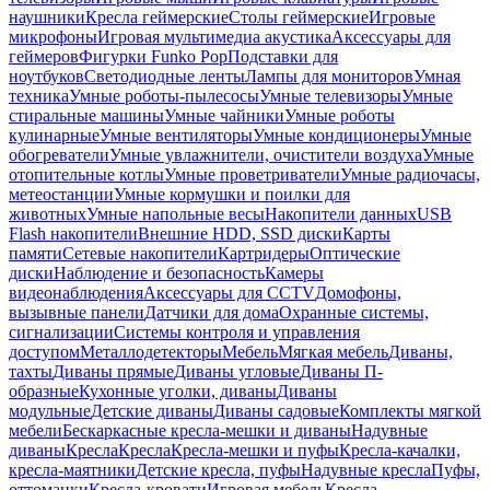
наушники
Кресла геймерские
Столы геймерские
Игровые
микрофоны
Игровая мультимедиа акустика
Аксессуары для
геймеров
Фигурки Funko Pop
Подставки для
ноутбуков
Светодиодные ленты
Лампы для мониторов
Умная
техника
Умные роботы-пылесосы
Умные телевизоры
Умные
стиральные машины
Умные чайники
Умные роботы
кулинарные
Умные вентиляторы
Умные кондиционеры
Умные
обогреватели
Умные увлажнители, очистители воздуха
Умные
отопительные котлы
Умные проветриватели
Умные радиочасы,
метеостанции
Умные кормушки и поилки для
животных
Умные напольные весы
Накопители данных
USB
Flash накопители
Внешние HDD, SSD диски
Карты
памяти
Сетевые накопители
Картридеры
Оптические
диски
Наблюдение и безопасность
Камеры
видеонаблюдения
Аксессуары для CCTV
Домофоны,
вызывные панели
Датчики для дома
Охранные системы,
сигнализации
Системы контроля и управления
доступом
Металлодетекторы
Мебель
Мягкая мебель
Диваны,
тахты
Диваны прямые
Диваны угловые
Диваны П-
образные
Кухонные уголки, диваны
Диваны
модульные
Детские диваны
Диваны садовые
Комплекты мягкой
мебели
Бескаркасные кресла-мешки и диваны
Надувные
диваны
Кресла
Кресла
Кресла-мешки и пуфы
Кресла-качалки,
кресла-маятники
Детские кресла, пуфы
Надувные кресла
Пуфы,
оттоманки
Кресла-кровати
Игровая мебель
Кресла