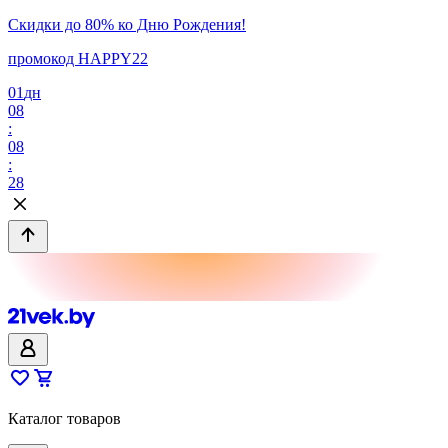
Скидки до 80% ко Дню Рождения!
промокод HAPPY22
01
дн
08
:
08
:
28
Каталог товаров