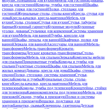
модули
Столешницы для кухни
Мебель для гостиной
Диваны,
кресла для гостиной
Комоды, тумбы для гостиной
Шкафы,
стенки, горки для гостиной
Полки, стеллажи для
гостиной
Журнальные столы, столы-книги
Кресла, стулья для
дома
Кресла-качалки, кресла-маятники
Мебель для
кухни
Столы, столики
Стулья для кухни
Стулья, табуреты
барные
Кухонный гарнитур
Кухонные модули
Кухонные
уголки, диваны
Стульчики для кормления
Системы хранения
для кухни
Мебель для ванной
Тумбы, консоли для
ванной
Шкафы, пеналы для ванной
Шкафчики, полки для
ванной
Зеркала для ванной
Аксессуары для ванной
Мебель-
трансформер
Мебель-трансформер
Кровати-
трансформеры
Детские кроватки-трансформеры
Столы-
трансформеры
Мебель для спальни
Зеркала
Комплекты мебели
для спальни
Прикроватные тумбы
Комоды и тумбы для
спальни
Туалетные столики
Шкафы для спальни
Мебель для
жилых комнат
Диваны, кресла для дома
Шкафы, стенки,
секции
Полки, стеллажи, системы хранения
Стулья,
кресла
Комоды и тумбы
Журнальные столы, столы-
книги
Кресла-качалки, кресла-маятники
Мебель для
телевизора
Комоды, тумбы под телевизор
Кронштейны, стойки
для телевизора
Каминокомплекты под телевизор
Мебель для
прихожей
Секции, тумбы в прихожую
Полки и системы
хранения в прихожую
Вешалки, подставки для
зонтов
Банкетки, скамьи
Ключницы, газетницы
Детская