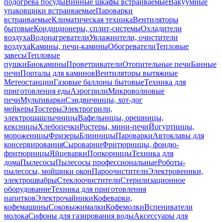
подогрева посуды
Винные шкафы встраиваемые
Вакуумные
упаковщики встраиваемые
Пароварки
встраиваемые
Климатическая техника
Вентиляторы
бытовые
Кондиционеры, сплит-системы
Охладители
воздуха
Водонагреватели
Увлажнители, очистители
воздуха
Камины, печи-камины
Обогреватели
Тепловые
завесы
Тепловые
пушки
Биокамины
Проветриватели
Отопительные печи
Банные
печи
Порталы для каминов
Вентиляторы вытяжные
Метеостанции
Газовые баллоны бытовые
Техника для
приготовления еды
Аэрогрили
Микроволновые
печи
Мультиварки
Сэндвичницы, хот-дог
мейкеры
Тостеры
Электрогрили,
электрошашлычницы
Вафельницы, орешницы,
кексницы
Хлебопечки
Ростеры, мини-печи
Йогуртницы,
мороженицы
Фризеры
Блинницы
Пароварки
Автоклавы для
консервирования
Сыроварни
Фритюрницы, фондю-
фритюрницы
Яйцеварки
Попкорницы
Техника для
дома
Пылесосы
Пылесосы профессиональные
Роботы-
пылесосы, мойщики окон
Пароочистители
Электровеники,
электрошвабры
Стеклоочистители
Стерилизационное
оборудование
Техника для приготовления
напитков
Электрочайники
Кофеварки,
кофемашины
Соковыжималки
Кофемолки
Вспениватели
молока
Сифоны для газирования воды
Аксессуары для