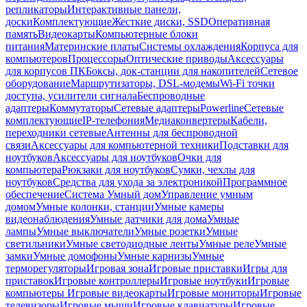
репликаторы
Интерактивные панели,
доски
Комплектующие
Жесткие диски, SSD
Оперативная
память
Видеокарты
Компьютерные блоки
питания
Материнские платы
Системы охлаждения
Корпуса для
компьютеров
Процессоры
Оптические приводы
Аксессуары
для корпусов ПК
Боксы, док-станции для накопителей
Сетевое
оборудование
Маршрутизаторы, DSL-модемы
Wi-Fi точки
доступа, усилители сигнала
Беспроводные
адаптеры
Коммутаторы
Сетевые адаптеры
Powerline
Сетевые
комплектующие
IP-телефония
Медиаконвертеры
Кабели,
переходники сетевые
Антенны для беспроводной
связи
Аксессуары для компьютерной техники
Подставки для
ноутбуков
Аксессуары для ноутбуков
Очки для
компьютера
Рюкзаки для ноутбуков
Сумки, чехлы для
ноутбуков
Средства для ухода за электроникой
Программное
обеспечение
Система Умный дом
Управление умным
домом
Умные колонки, станции
Умные камеры
видеонаблюдения
Умные датчики для дома
Умные
лампы
Умные выключатели
Умные розетки
Умные
светильники
Умные светодиодные ленты
Умные реле
Умные
замки
Умные домофоны
Умные карнизы
Умные
терморегуляторы
Игровая зона
Игровые приставки
Игры для
приставок
Игровые контроллеры
Игровые ноутбуки
Игровые
компьютеры
Игровые видеокарты
Игровые мониторы
Игровые
телевизоры
Игровые мыши
Игровые клавиатуры
Игровые