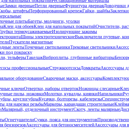
 для напольных покрытий
Реставрационные материалы
ые
Замки дверные
Петли дверные
Фурнитура дверная
Доводчики 
Скобы, штифты
Перфорированный крепеж
Гайки, шайбы
Заклепки
ерсальные
лочные плиты
Багеты, молдинги, уголки
на
Клеи для обоев
Клеи для напольных покрытий
Очистители, рас
Трубки термоусаживаемые
Изолирующие зажимы
лектрощита
Шины электротехнические
Выключатели путевые, ко
атели
Пускатели магнитные
одные ленты
Точечные светильники
Трековые светильники
Аксесс
и под покраску
ли, тельферы
Такелаж
Виброплиты, глубинные вибраторы
Бензор
сосы профессиональные
Стружкоотсосы
Домкраты
Аксессуары д
аяльное оборудование
Сварочные маски, аксессуары
Комплектующ
ечные ключи
Отвертки, наборы отверток
Ножницы слесарные
Кле
учные пилы, ножовки
Молотки, кувалды, киянки
Напильники
Ру
убцы, круглогубцы
Кусачки, болторезы, кабелерезы
Специнструм
ы для нарезки резьбы
Маркеры, карандаши строительные
Клейма
и
Малярный, отделочный инструмент
Скотч, ленты малярные
Дисп
иты
Огнетушители
Сумки, пояса для инструментов
Производствен
я бензорезов
Аксессуары для бетоносмесителей
Аксессуары для 