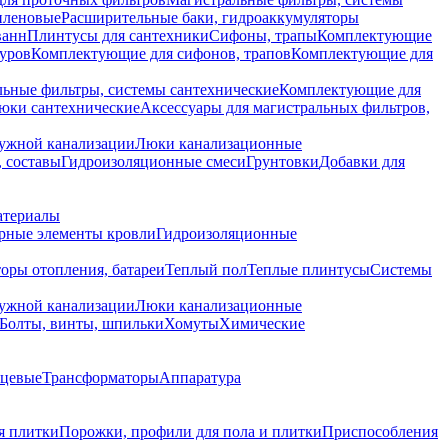
иленовые
Расширительные баки, гидроаккумуляторы
ванн
Плинтусы для сантехники
Сифоны, трапы
Комплектующие
уров
Комплектующие для сифонов, трапов
Комплектующие для
ьные фильтры, системы сантехнические
Комплектующие для
юки сантехнические
Аксессуары для магистральных фильтров,
ружной канализации
Люки канализационные
 составы
Гидроизоляционные смеси
Грунтовки
Добавки для
атериалы
рные элементы кровли
Гидроизоляционные
оры отопления, батареи
Теплый пол
Теплые плинтусы
Системы
ружной канализации
Люки канализационные
Болты, винты, шпильки
Хомуты
Химические
нцевые
Трансформаторы
Аппаратура
я плитки
Порожки, профили для пола и плитки
Приспособления