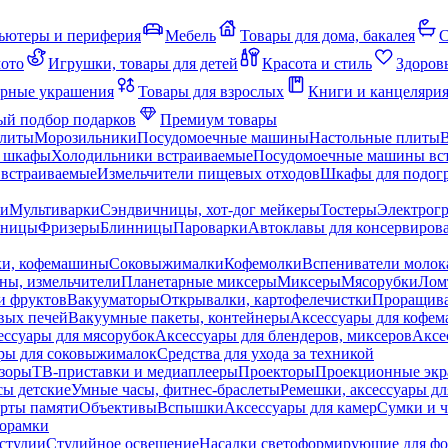
ьютеры и периферия
Мебель
Товары для дома, бакалея
С
мото
Игрушки, товары для детей
Красота и стиль
Здоров
рные украшения
Товары для взрослых
Книги и канцеляри
й подбор подарков
Премиум товары
плиты
Морозильники
Посудомоечные машины
Настольные плиты
 шкафы
Холодильники встраиваемые
Посудомоечные машины вс
встраиваемые
Измельчители пищевых отходов
Шкафы для подогр
чи
Мультиварки
Сэндвичницы, хот-дог мейкеры
Тостеры
Электрог
еницы
Фризеры
Блинницы
Пароварки
Автоклавы для консервиров
ки, кофемашины
Соковыжималки
Кофемолки
Вспениватели молок
ны, измельчители
Планетарные миксеры
Миксеры
Мясорубки
Лом
и фруктов
Вакууматоры
Открывалки, картофелечистки
Проращива
вых печей
Вакуумные пакеты, контейнеры
Аксессуары для кофе
ессуары для мясорубок
Аксессуары для блендеров, миксеров
Аксе
ры для соковыжималок
Средства для ухода за техникой
зоры
ТВ-приставки и медиаплееры
Проекторы
Проекционные эк
сы детские
Умные часы, фитнес-браслеты
Ремешки, аксессуары дл
рты памяти
Объективы
Вспышки
Аксессуары для камер
Сумки и ч
орамки
студии
Студийное освещение
Насадки светоформирующие для фо