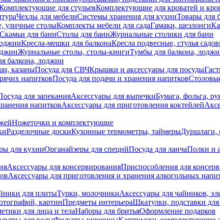
Комплектующие для стульев
Комплектующие для кроватей и кро
итура
Чехлы для мебели
Системы хранения для кухни
Товары для 
, уличные столы
Комплекты мебели для сада
Гамаки, шезлонги
Ка
Скамьи для бани
Столы для бани
Журнальные столики для бани
лоджии
Кресла-мешки для балкона
Кресла подвесные, стулья садо
оджии
Журнальные столы, столы-книги
Тумбы для балкона, лодж
я балкона, лоджии
ши, казаны
Посуда для СВЧ
Крышки и аксессуары для посуды
Гаст
орячих напитков
Посуда для подачи и хранения напитков
Столовы
Посуда для запекания
Аксессуары для выпечки
Бумага, фольга, р
хранения напитков
Аксессуары для приготовления коктейлей
Аксе
ожей
Ножеточки и комплектующие
ки
Разделочные доски
Кухонные термометры, таймеры
Дуршлаги, 
ры для кухни
Органайзеры для специй
Посуда для ланча
Полки и 
ия
Аксессуары для консервирования
Приспособления для консер
ков
Аксессуары для приготовления и хранения алкогольных напи
йники для плиты
Турки, молочники
Аксессуары для чайников, э
отографий, картин
Предметы интерьера
Шкатулки, подставки дл
етики для лица и тела
Наборы для бритья
Оформление подарков
льтры для воды
Фильтры-кувшины
Картриджи, комплектующие д