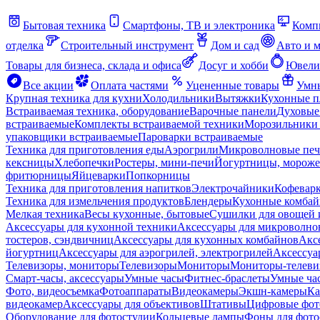
Бытовая техника
Смартфоны, ТВ и электроника
Комп
отделка
Строительный инструмент
Дом и сад
Авто и 
Товары для бизнеса, склада и офиса
Досуг и хобби
Ювели
Все акции
Оплата частями
Уцененные товары
Умны
Крупная техника для кухни
Холодильники
Вытяжки
Кухонные 
Встраиваемая техника, оборудование
Варочные панели
Духовые
встраиваемые
Комплекты встраиваемой техники
Морозильники 
упаковщики встраиваемые
Пароварки встраиваемые
Техника для приготовления еды
Аэрогрили
Микроволновые пе
кексницы
Хлебопечки
Ростеры, мини-печи
Йогуртницы, морож
фритюрницы
Яйцеварки
Попкорницы
Техника для приготовления напитков
Электрочайники
Кофевар
Техника для измельчения продуктов
Блендеры
Кухонные комбай
Мелкая техника
Весы кухонные, бытовые
Сушилки для овощей 
Аксессуары для кухонной техники
Аксессуары для микроволно
тостеров, сэндвичниц
Аксессуары для кухонных комбайнов
Акс
йогуртниц
Аксессуары для аэрогрилей, электрогрилей
Аксессуа
Телевизоры, мониторы
Телевизоры
Мониторы
Мониторы-телеви
Смарт-часы, аксессуары
Умные часы
Фитнес-браслеты
Умные ча
Фото, видеосъемка
Фотоаппараты
Видеокамеры
Экшн-камеры
Ка
видеокамер
Аксессуары для объективов
Штативы
Цифровые фот
Оборудование для фотостудии
Кольцевые лампы
Фоны для фото