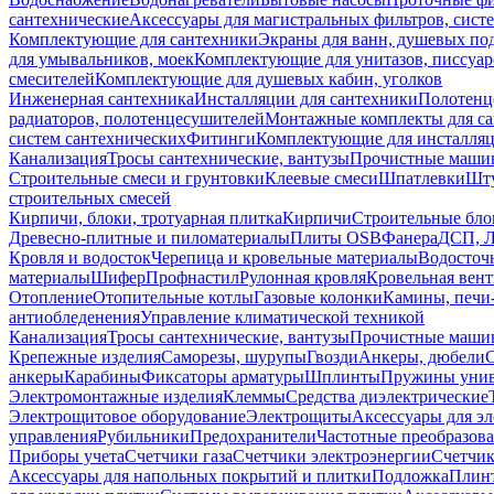
сантехнические
Аксессуары для магистральных фильтров, сист
Комплектующие для сантехники
Экраны для ванн, душевых по
для умывальников, моек
Комплектующие для унитазов, писсуар
смесителей
Комплектующие для душевых кабин, уголков
Инженерная сантехника
Инсталляции для сантехники
Полотенц
радиаторов, полотенцесушителей
Монтажные комплекты для с
систем сантехнических
Фитинги
Комплектующие для инсталля
Канализация
Тросы сантехнические, вантузы
Прочистные маши
Строительные смеси и грунтовки
Клеевые смеси
Шпатлевки
Шту
строительных смесей
Кирпичи, блоки, тротуарная плитка
Кирпичи
Строительные бло
Древесно-плитные и пиломатериалы
Плиты OSB
Фанера
ДСП, 
Кровля и водосток
Черепица и кровельные материалы
Водосточ
материалы
Шифер
Профнастил
Рулонная кровля
Кровельная вен
Отопление
Отопительные котлы
Газовые колонки
Камины, печи
антиобледенения
Управление климатической техникой
Канализация
Тросы сантехнические, вантузы
Прочистные маши
Крепежные изделия
Саморезы, шурупы
Гвозди
Анкеры, дюбели
анкеры
Карабины
Фиксаторы арматуры
Шплинты
Пружины унив
Электромонтажные изделия
Клеммы
Средства диэлектрические
Электрощитовое оборудование
Электрощиты
Аксессуары для э
управления
Рубильники
Предохранители
Частотные преобразов
Приборы учета
Счетчики газа
Счетчики электроэнергии
Счетчи
Аксессуары для напольных покрытий и плитки
Подложка
Плинт