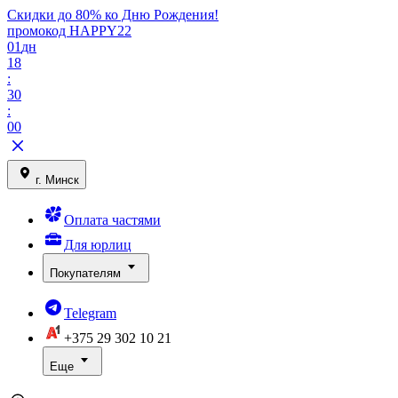
Скидки до 80% ко Дню Рождения!
промокод HAPPY22
01
дн
18
:
30
:
00
г. Минск
Оплата частями
Для юрлиц
Покупателям
Telegram
+375 29
302 10 21
Еще