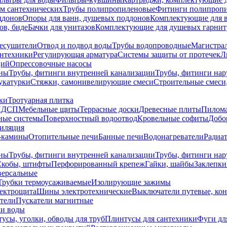
ем сантехнических
Трубы полипропиленовые
Фитинги полипроп
ддонов
Опоры для ванн, душевых поддонов
Комплектующие для 
ов, биде
Бачки для унитазов
Комплектующие для душевых гарнит
есушители
Отвод и подвод воды
Трубы водопроводные
Магистрал
антехники
Регулирующая арматура
Системы защиты от протечек
Л
ций
Опрессовочные насосы
ны
Трубы, фитинги внутренней канализации
Трубы, фитинги на
катурки
Стяжки, самонивелирующие смеси
Строительные смеси,
ки
Тротуарная плитка
ЛДСП
Мебельные щиты
Террасные доски
Древесные плиты
Пилом
ные системы
Поверхностный водоотвод
Кровельные софиты
Добо
тиляция
-камины
Отопительные печи
Банные печи
Водонагреватели
Радиат
ны
Трубы, фитинги внутренней канализации
Трубы, фитинги на
Скобы, штифты
Перфорированный крепеж
Гайки, шайбы
Заклепки
ерсальные
Трубки термоусаживаемые
Изолирующие зажимы
лектрощита
Шины электротехнические
Выключатели путевые, ко
атели
Пускатели магнитные
ки воды
усы, уголки, обводы для труб
Плинтусы для сантехники
Фуги дл