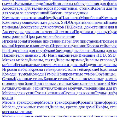
съемки
Вспышки студийные
Комплекты оборудования для фото
Аксессуары для телевизоров
Кронштейны, стойки
Кабели для т
для ухода за электроникой
Кабели, переходники
Компьютерная техника
Ноутбуки
Планшеты
Моноблоки
Компью
Комплектующие
Жесткие диски, SSD
Оперативная память
Видео
приводы
Аксессуары для корпусов ПК
Боксы, док-станции для 
Аксессуары для компьютерной техники
Подставки для ноутбук
электроникой
Программное обеспечение
Игровая зона
Игровые приставки
Игры для приставок
Игровые 
мыши
Игровые клавиатуры
Игровые наушники
Кресла геймерск
Pop
Подставки для ноутбуков
Светодиодные ленты
Лампы для м
Накопители данных
USB Flash накопители
Внешние HDD, SSD 
Мягкая мебель
Диваны, тахты
Диваны прямые
Диваны угловые
Д
мебели
Бескаркасные кресла-мешки и диваны
Надувные диваны
Игровая мебель
Кресла геймерские
Столы геймерские
Подставки
Комоды, тумбы
Комоды
Тумбы
Прикроватные тумбы
Обувницы, 
Столы
Кухонные столы
Барные столы
Столы письменные, комп
столики для бани
Приставные столики
Консольные столики
Обе
Кухня
Кухонный гарнитур
Кухонные модули
Столешницы для к
Мебель для кухни
Столы, столики
Стулья для кухни
Стулья, таб
кухни
Мебель-трансформер
Мебель-трансформер
Кровати-трансформе
Мебель для жилых комнат
Диваны, кресла для дома
Шкафы, стен
кресла-маятники
Мебель для прихожей
Секции, тумбы в прихожую
Полки и сист