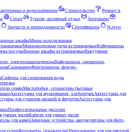
антехника и водоснабжение
Строительство
Ремонт и
ье
Спорт
Туризм, активный отдых
Зоотовары
я
Запчасти и принадлежности
Сертификаты
Услуги
Винные шкафы
Мини-холодильники
траиваемые
Микроволновые печи встраиваемые
Кофемашины
ева посуды
Винные шкафы встраиваемые
Вакуумные
рили, электрошашлычницы
Вафельницы, орешницы,
ания
Сыроварни
Фритюрницы, фондю-
а
Сифоны для газирования воды
терезки
тели семян
Маслобойки, сепараторы бытовые
машин
Аксессуары для мультиварок, хлебопечек
Аксессуары для
ссуары для сушилок овощей и фруктов
Аксессуары для
раны
Профессиональные дисплеи
я умных часов
Кабели для умных часов
ехлы для камер
Зарядные устройства, аккумуляторы для фото,
тостудии
Фотозонты, отражатели
Оборудование для предметной