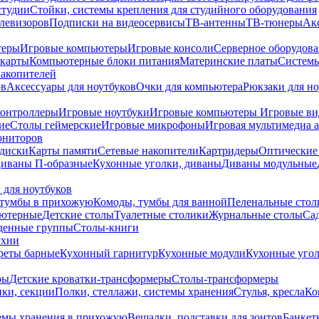
студии
Стойки, системы крепления для студийного оборудования
елевизоров
Подписки на видеосервисы
ТВ-антенны
ТВ-тюнеры
Ак
теры
Игровые компьютеры
Игровые консоли
Серверное оборудов
карты
Компьютерные блоки питания
Материнские платы
Системы
накопителей
ов
Аксессуары для ноутбуков
Очки для компьютера
Рюкзаки для но
контроллеры
Игровые ноутбуки
Игровые компьютеры
Игровые ви
ие
Столы геймерские
Игровые микрофоны
Игровая мультимедиа 
ониторов
диски
Карты памяти
Сетевые накопители
Картридеры
Оптические
иваны П-образные
Кухонные уголки, диваны
Диваны модульные
 для ноутбуков
тумбы в прихожую
Комоды, тумбы для ванной
Пеленальные стол
ьютерные
Детские столы
Туалетные столики
Журнальные столы
Са
денные группы
Столы-книги
ухни
уреты барные
Кухонный гарнитур
Кухонные модули
Кухонные угол
ры
Детские кроватки-трансформеры
Столы-трансформеры
ки, секции
Полки, стеллажи, системы хранения
Стулья, кресла
Ко
емы хранения в прихожую
Вешалки, подставки для зонтов
Банкет