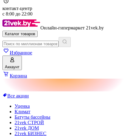
контакт-центр
с
8:00
до
22:00
Онлайн-гипермаркет 21vek.by
Каталог товаров
Избранное
Аккаунт
Корзина
Все акции
Уценка
Климат
Батуты бассейны
21vek СТРОЙ
21vek ДОМ
21vek БИЗНЕС