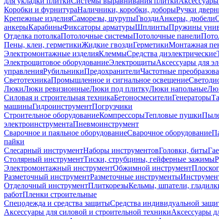
для укладки плитки
Системы выравнивания плитки
Аксессуары
Коробки и фурнитура
Наличники, коробки, доборы
Ручки дверн
Крепежные изделия
Саморезы, шурупы
Гвозди
Анкеры, дюбели
анкеры
Карабины
Фиксаторы арматуры
Шплинты
Пружины унив
Отделка потолка
Потолочные системы
Потолочные панели
Пото
Пены, клеи, герметики
Жидкие гвозди
Герметики
Монтажная пе
Электромонтажные изделия
Клеммы
Средства диэлектрические
Электрощитовое оборудование
Электрощиты
Аксессуары для э
управления
Рубильники
Предохранители
Частотные преобразов
Светотехника
Промышленное и сигнальное освещение
Светоди
Люки
Люки ревизионные
Люки под плитку
Люки напольные
Люк
Силовая и строительная техника
Бетоносмесители
Генераторы
Та
машины
Гидроинструмент
Погрузчики
Строительное оборудование
Компрессоры
Тепловые пушки
Пыле
электроинструмента
Пневмоинструмент
Сварочное и паяльное оборудование
Сварочное оборудование
П
пайки
Слесарный инструмент
Наборы инструментов
Головки, биты
Га
Столярный инструмент
Тиски, струбцины, гейферные зажимы
Р
Электромонтажный инструмент
Обжимной инструмент
Плоског
Разметочный инструмент
Разметочные инструменты
Инструмент
Отделочный инструмент
Плиткорезы
Кельмы, шпатели, гладилк
работ
Пленки строительные
Спецодежда и средства защиты
Средства индивидуальной защ
Аксессуары для силовой и строительной техники
Аксессуары дл