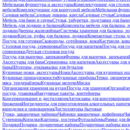
Мебельная фурнитура и аксессуары
Комплектующие для столов
мебели
Комплектующие для корпусной мебели
Мебельная фурн
Садовая мебель
Садовые диваны, кресла
Садовые стулья
Садовые
Мебель для бани и сауны
Стулья, табуретки, подставки для бани
Мебель для лоджии и балкона
Комплекты мебели для балкона, 
лоджии
Дверцы жалюзийные
Системы хранения для балкона, л
лоджии
Кресла, пуфы для балкона, лоджии
Компактные столы дл
Посуда для готовки
Сковороды, сотейники, воки
Кастрюли, ков
Столовая посуда, сервировка
Посуда для напитков
Посуда для г
сервировки
Детская столовая посуда
Посуда для выпечки, запекания
Формы для выпечки, запекания
Аксессуары для бара
Сервировка для напитков
Аксессуары для 
бары
Штопоры, открывалки для бутылок
Кухонные ножи, аксессуары
Ножи
Аксессуары для кухонных н
Кухонные принадлежности
Кухонные приборы
Терки, овощерез
мяса, тендерайзеры
Кухонные мелочи
Миски
Организация хранения на кухне
Посуда для хранения
Органайзе
посуда, упаковка
Вакуумные пакеты, контейнеры
Консервирование и дистилляция
Автоклавы для консервирован
брожения
Ингредиенты для приготовления алкогольных напит
виноделия и пивоварения
Дистилляторы бытовые
Турки, заварочные чайники
Чайники заварочные, кофейники
Ча
Сувениры
Копилки
Картины, постеры
Фотоальбомы
Рамки для ф
Подарки
Подарки, подарочные наборы
Подарочные наборы косм
Водоснабжение
Водонагреватели
Бытовые насосы
Проточные фи