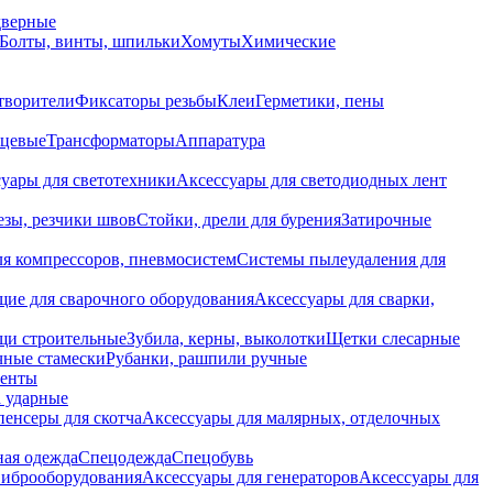
дверные
Болты, винты, шпильки
Хомуты
Химические
творители
Фиксаторы резьбы
Клеи
Герметики, пены
нцевые
Трансформаторы
Аппаратура
уары для светотехники
Аксессуары для светодиодных лент
езы, резчики швов
Стойки, дрели для бурения
Затирочные
ля компрессоров, пневмосистем
Системы пылеудаления для
ие для сварочного оборудования
Аксессуары для сварки,
щи строительные
Зубила, керны, выколотки
Щетки слесарные
чные стамески
Рубанки, рашпили ручные
енты
 ударные
енсеры для скотча
Аксессуары для малярных, отделочных
ная одежда
Спецодежда
Спецобувь
виброоборудования
Аксессуары для генераторов
Аксессуары для