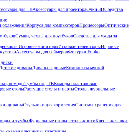
сессуары для ТВ
Аксессуары для проектора
Очки 3D
Средства
ание
 охлаждения
Корпуса для компьютеров
Процессоры
Оптические
утбуков
Сумки, чехлы для ноутбуков
Средства для ухода за
деокарты
Игровые мониторы
Игровые телевизоры
Игровые
акустика
Аксессуары для геймеров
Фигурки Funko
 диски
Детские диваны
Диваны садовые
Комплекты мягкой
ики, комоды
Тумбы под ТВ
Комоды пластиковые
довые столы
Растущие столы и парты
Столы, журнальные
ки, диваны
Стульчики для кормления
Системы хранения для
моды и тумбы
Журнальные столы, столы-книги
Кресла-качалки,
ки, скамьи
Ключницы, газетницы