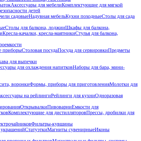
ваток
Аксессуары для мебели
Комплектующие для мягкой
безопасности детей
чели садовые
Надувная мебель
Кухни походные
Столы для сада
вые
Столы для балкона, лоджии
Шкафы для балкона,
ии
Кресла-качалки, кресла-маятники
Стулья для балкона,
роемкости
е приборы
Столовая посуда
Посуда для сервировки
Предметы
укава для выпечки
ссуары для охлаждения напитков
Наборы для бара, мини-
сита, воронки
Формы, приборы для приготовления
Молотки для
аксессуары на рейлинги
Рейлинги для кухни
Одноразовая
вирования
Открывалки
Пивоварни
Емкости для
тков
Комплектующие для дистилляторов
Прессы, дробилки для
лектрочайников
Фильтры-кувшины
я украшений
Статуэтки
Магниты сувенирные
Иконы
ля проточных фильтров
Магистральные фильтры, системы