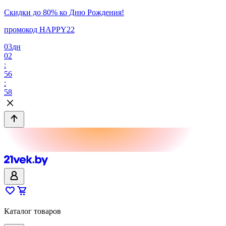
Скидки до 80% ко Дню Рождения!
промокод HAPPY22
03
дн
02
:
56
:
58
Каталог товаров