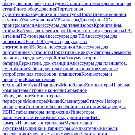
оборудования для фотостудии
Стойки, системы крепления для
студийного оборудования
Портативная
аудиотехника
Наушники и гарнитуры
Портативные колонки,
акустика
Умные колонки
MP3-плееры
Диктофоны
CD-
проигрыватели
Аксессуары для телевизоров
Кронштейны,
стойки
Кабели для телевизоров
Подписки на видеосервисы
ТВ-
антенны
ТВ-тюнеры
Аксессуары для ТВ
Аксессуары для
проектора
Очки 3D
Средства для ухода за
электроникой
Кабели, переходники
Аксессуары для
портативных устройств
Портативные аккумуляторы
Элементы
питания, зарядные устройства
Аккумуляторные
батареи
Держатели, док-станции
Аксессуары для планшетов,
смартфонов
Кабели для телефонов, планшетов
Зарядные
устройства для телефонов, планшетов
Компьютеры и
периферия
Компьютерная
техника
Ноутбуки
Планшеты
Моноблоки
Компьютеры
Игровые
компьютеры
Игровые консоли
Серверное
оборудование
Компьютерная
периферия
Мониторы
Мыши
Клавиатуры
Стилусы
Наборы
периферии
Источники бесперебойного питания
Батареи для
ИБП
Стабилизаторы напряжения
Инверторы
напряжения
Сетевые фильтры, удлинители
Веб-
камеры
Игровые контроллеры
Мультимедиа
акустика
Наушники и гарнитуры
Компьютерные кабели,
переходники
Зарядные, аккумуляторы
Док-станции,