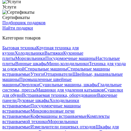
Услуги
Сертификаты
Подборщик подарков
Найти подарки
Категории товаров
Бытовая техника
Крупная техника для
кухни
Холодильники
Вытяжки
Кухонные
плиты
Морозильники
Посудомоечные машины
Настольные
плиты
Винные шкафы
Мини-холодильники
Техника для ухода
за одеждой
Стиральные машины
Стиральные машины
встраиваемые
Утюги
Отпариватели
Швейные, вышивальные
машины
Промышленные швейные
машины
Оверлоки
Сушильные машины, шкафы
Гладильные
системы, прессы
Машинки для удаления катышков
Сушилки
для обуви
Встраиваемая техника, оборудование
Варочные
панели
Духовые шкафы
Холодильники
встраиваемые
Посудомоечные машины
встраиваемые
Микроволновые печи
встраиваемые
Кофемашины встраиваемые
Комплекты
встраиваемой техники
Морозильники
встраиваемые
Измельчители пищевых отходов
Шкафы для