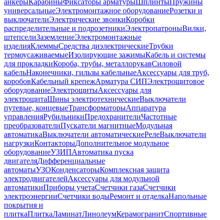
анкеры
Карабины
Фиксаторы арматуры
Шплинты
Пружины
универсальные
Электромонтажное оборудование
Розетки и
выключатели
Электрические звонки
Коробки
распределительные и подрозетники
Электропатроны
Вилки,
штепсели
Заземление
Электромонтажные
изделия
Клеммы
Средства диэлектрические
Трубки
термоусаживаемые
Изолирующие зажимы
Кабель и системы
для прокладки
Короба, трубы, металлорукав
Силовой
кабель
Наконечники, гильзы кабельные
Аксессуары для труб,
коробов
Кабельный крепеж
Арматура СИП
Электрощитовое
оборудование
Электрощиты
Аксессуары для
электрощита
Шины электротехнические
Выключатели
путевые, концевые
Трансформаторы
Аппаратура
управления
Рубильники
Предохранители
Частотные
преобразователи
Пускатели магнитные
Модульная
автоматика
Выключатели автоматические
Реле
Выключатели
нагрузки
Контакторы
Дополнительное модульное
оборудование
УЗИП
Автоматика пуска
двигателя
Дифференциальные
автоматы
УЗО
Конденсаторы
Комплексная защита
электродвигателей
Аксессуары для модульной
автоматики
Приборы учета
Счетчики газа
Счетчики
электроэнергии
Счетчики воды
Ремонт и отделка
Напольные
покрытия и
плитка
Плитка
Ламинат
Линолеум
Керамогранит
Спортивные