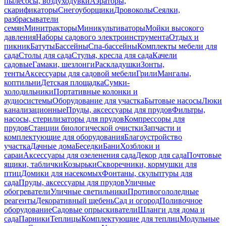
пылесосы, воздуходувки
Аэраторы,
скарификаторы
Снегоуборщики
Дровоколы
Сеялки,
разбрасыватели
семян
Минитракторы
Миникультиваторы
Мойки высокого
давления
Наборы садового электроинструмента
Отдых и
пикник
Батуты
Бассейны
Спа-бассейны
Комплекты мебели для
сада
Столы для сада
Стулья, кресла для сада
Качели
садовые
Гамаки, шезлонги
Раскладушки
Зонты,
тенты
Аксессуары для садовой мебели
Грили
Мангалы,
коптильни
Детская площадка
Сумки-
холодильники
Портативные колонки и
аудиосистемы
Оборудование для участка
Бытовые насосы
Люки
канализационные
Пруды, аксессуары для прудов
Фильтры,
насосы, стерилизаторы для прудов
Компрессоры для
прудов
Станции биологической очистки
Запчасти и
комплектующие для оборудования
Благоустройство
участка
Дачные дома
Беседки
Бани
Хозблоки и
сараи
Аксессуары для озеленения сада
Декор для сада
Почтовые
ящики, таблички
Козырьки
Скворечники, кормушки для
птиц
Домики для насекомых
Фонтаны, скульптуры для
сада
Пруды, аксессуары для прудов
Уличные
обогреватели
Уличные светильники
Противогололедные
реагенты
Декоративный щебень
Сад и огород
Поливочное
оборудование
Садовые опрыскиватели
Шланги для дома и
сада
Парники
Теплицы
Комплектующие для теплиц
Модульные