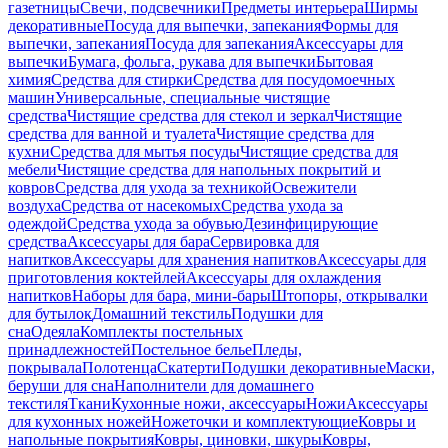
газетницы
Свечи, подсвечники
Предметы интерьера
Ширмы
декоративные
Посуда для выпечки, запекания
Формы для
выпечки, запекания
Посуда для запекания
Аксессуары для
выпечки
Бумага, фольга, рукава для выпечки
Бытовая
химия
Средства для стирки
Средства для посудомоечных
машин
Универсальные, специальные чистящие
средства
Чистящие средства для стекол и зеркал
Чистящие
средства для ванной и туалета
Чистящие средства для
кухни
Средства для мытья посуды
Чистящие средства для
мебели
Чистящие средства для напольных покрытий и
ковров
Средства для ухода за техникой
Освежители
воздуха
Средства от насекомых
Средства ухода за
одеждой
Средства ухода за обувью
Дезинфицирующие
средства
Аксессуары для бара
Сервировка для
напитков
Аксессуары для хранения напитков
Аксессуары для
приготовления коктейлей
Аксессуары для охлаждения
напитков
Наборы для бара, мини-бары
Штопоры, открывалки
для бутылок
Домашний текстиль
Подушки для
сна
Одеяла
Комплекты постельных
принадлежностей
Постельное белье
Пледы,
покрывала
Полотенца
Скатерти
Подушки декоративные
Маски,
беруши для сна
Наполнители для домашнего
текстиля
Ткани
Кухонные ножи, аксессуары
Ножи
Аксессуары
для кухонных ножей
Ножеточки и комплектующие
Ковры и
напольные покрытия
Ковры, циновки, шкуры
Ковры,