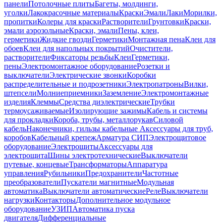
панели
Потолочные плиты
Багеты, молдинги,
уголки
Лакокрасочные материалы
Краски
Эмали
Лаки
Морилки,
пропитки
Колеры для краски
Растворители
Грунтовки
Краски,
эмали аэрозольные
Краски, эмали
Пены, клеи,
герметики
Жидкие гвозди
Герметики
Монтажная пена
Клеи для
обоев
Клеи для напольных покрытий
Очистители,
растворители
Фиксаторы резьбы
Клеи
Герметики,
пены
Электромонтажное оборудование
Розетки и
выключатели
Электрические звонки
Коробки
распределительные и подрозетники
Электропатроны
Вилки,
штепсели
Молниеприемники
Заземление
Электромонтажные
изделия
Клеммы
Средства диэлектрические
Трубки
термоусаживаемые
Изолирующие зажимы
Кабель и системы
для прокладки
Короба, трубы, металлорукав
Силовой
кабель
Наконечники, гильзы кабельные
Аксессуары для труб,
коробов
Кабельный крепеж
Арматура СИП
Электрощитовое
оборудование
Электрощиты
Аксессуары для
электрощита
Шины электротехнические
Выключатели
путевые, концевые
Трансформаторы
Аппаратура
управления
Рубильники
Предохранители
Частотные
преобразователи
Пускатели магнитные
Модульная
автоматика
Выключатели автоматические
Реле
Выключатели
нагрузки
Контакторы
Дополнительное модульное
оборудование
УЗИП
Автоматика пуска
двигателя
Дифференциальные