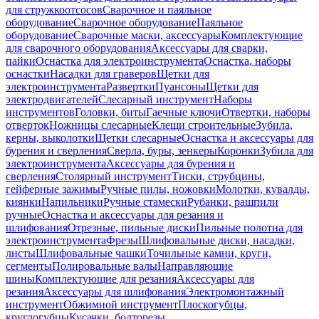
для стружкоотсосов
Сварочное и паяльное
оборудование
Сварочное оборудование
Паяльное
оборудование
Сварочные маски, аксессуары
Комплектующие
для сварочного оборудования
Аксессуары для сварки,
пайки
Оснастка для электроинструмента
Оснастка, наборы
оснастки
Насадки для граверов
Щетки для
электроинструмента
Развертки
Пуансоны
Щетки для
электродвигателей
Слесарный инструмент
Наборы
инструментов
Головки, биты
Гаечные ключи
Отвертки, наборы
отверток
Ножницы слесарные
Клещи строительные
Зубила,
керны, выколотки
Щетки слесарные
Оснастка и аксессуары для
бурения и сверления
Сверла, буры, зенкеры
Коронки
Зубила для
электроинструмента
Аксессуары для бурения и
сверления
Столярный инструмент
Тиски, струбцины,
гейферные зажимы
Ручные пилы, ножовки
Молотки, кувалды,
киянки
Напильники
Ручные стамески
Рубанки, рашпили
ручные
Оснастка и аксессуары для резания и
шлифования
Отрезные, пильные диски
Пильные полотна для
электроинструмента
Фрезы
Шлифовальные диски, насадки,
листы
Шлифовальные чашки
Точильные камни, круги,
сегменты
Полировальные валы
Направляющие
шины
Комплектующие для резания
Аксессуары для
резания
Аксессуары для шлифования
Электромонтажный
инструмент
Обжимной инструмент
Плоскогубцы,
круглогубцы
Кусачки, болторезы,