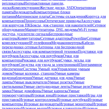
репликаторы
Интерактивные панели,
доски
Комплектующие
Жесткие диски, SSD
Оперативная
память
Видеокарты
Компьютерные блоки
питания
Материнские платы
Системы охлаждения
Корпуса для
компьютеров
Процессоры
Оптические приводы
Аксессуары
для корпусов ПК
Боксы, док-станции для накопителей
Сетевое
оборудование
Маршрутизаторы, DSL-модемы
Wi-Fi точки
доступа, усилители сигнала
Беспроводные
адаптеры
Коммутаторы
Сетевые адаптеры
Powerline
Сетевые
комплектующие
IP-телефония
Медиаконвертеры
Кабели,
переходники сетевые
Антенны для беспроводной
связи
Аксессуары для компьютерной техники
Подставки для
ноутбуков
Аксессуары для ноутбуков
Очки для
компьютера
Рюкзаки для ноутбуков
Сумки, чехлы для
ноутбуков
Средства для ухода за электроникой
Программное
обеспечение
Система Умный дом
Управление умным
домом
Умные колонки, станции
Умные камеры
видеонаблюдения
Умные датчики для дома
Умные
лампы
Умные выключатели
Умные розетки
Умные
светильники
Умные светодиодные ленты
Умные реле
Умные
замки
Умные домофоны
Умные карнизы
Умные
терморегуляторы
Игровая зона
Игровые приставки
Игры для
приставок
Игровые контроллеры
Игровые ноутбуки
Игровые
компьютеры
Игровые видеокарты
Игровые мониторы
Игровые
телевизоры
Игровые мыши
Игровые клавиатуры
Игровые