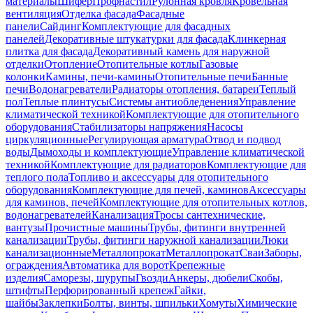
материалы
Шифер
Профнастил
Рулонная кровля
Кровельная
вентиляция
Отделка фасада
Фасадные
панели
Сайдинг
Комплектующие для фасадных
панелей
Декоративные штукатурки для фасада
Клинкерная
плитка для фасада
Декоративный камень для наружной
отделки
Отопление
Отопительные котлы
Газовые
колонки
Камины, печи-камины
Отопительные печи
Банные
печи
Водонагреватели
Радиаторы отопления, батареи
Теплый
пол
Теплые плинтусы
Системы антиобледенения
Управление
климатической техникой
Комплектующие для отопительного
оборудования
Стабилизаторы напряжения
Насосы
циркуляционные
Регулирующая арматура
Отвод и подвод
воды
Дымоходы и комплектующие
Управление климатической
техникой
Комплектующие для радиаторов
Комплектующие для
теплого пола
Топливо и аксессуары для отопительного
оборудования
Комплектующие для печей, каминов
Аксессуары
для каминов, печей
Комплектующие для отопительных котлов,
водонагревателей
Канализация
Тросы сантехнические,
вантузы
Прочистные машины
Трубы, фитинги внутренней
канализации
Трубы, фитинги наружной канализации
Люки
канализационные
Металлопрокат
Металлопрокат
Сваи
Заборы,
ограждения
Автоматика для ворот
Крепежные
изделия
Саморезы, шурупы
Гвозди
Анкеры, дюбели
Скобы,
штифты
Перфорированный крепеж
Гайки,
шайбы
Заклепки
Болты, винты, шпильки
Хомуты
Химические