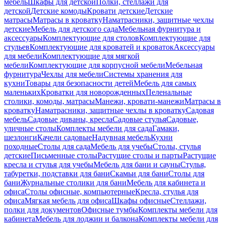
мебель
Шкафы для детской
Полки, стеллажи для
детской
Детские комоды
Кровати детские
Детские
матрасы
Матрасы в кроватку
Наматрасники, защитные чехлы
детские
Мебель для детского сада
Мебельная фурнитура и
аксессуары
Комплектующие для столов
Комплектующие для
стульев
Комплектующие для кроватей и кроваток
Аксессуары
для мебели
Комплектующие для мягкой
мебели
Комплектующие для корпусной мебели
Мебельная
фурнитура
Чехлы для мебели
Системы хранения для
кухни
Товары для безопасности детей
Мебель для самых
маленьких
Кроватки для новорожденных
Пеленальные
столики, комоды, матрасы
Манежи, кровати-манежи
Матрасы в
кроватку
Наматрасники, защитные чехлы в кроватку
Садовая
мебель
Садовые диваны, кресла
Садовые стулья
Садовые,
уличные столы
Комплекты мебели для сада
Гамаки,
шезлонги
Качели садовые
Надувная мебель
Кухни
походные
Столы для сада
Мебель для учебы
Столы, стулья
детские
Письменные столы
Растущие столы и парты
Растущие
кресла и стулья для учебы
Мебель для бани и сауны
Стулья,
табуретки, подставки для бани
Скамьи для бани
Столы для
бани
Журнальные столики для бани
Мебель для кабинета и
офиса
Столы офисные, компьютерные
Кресла, стулья для
офиса
Мягкая мебель для офиса
Шкафы офисные
Стеллажи,
полки для документов
Офисные тумбы
Комплекты мебели для
кабинета
Мебель для лоджии и балкона
Комплекты мебели для