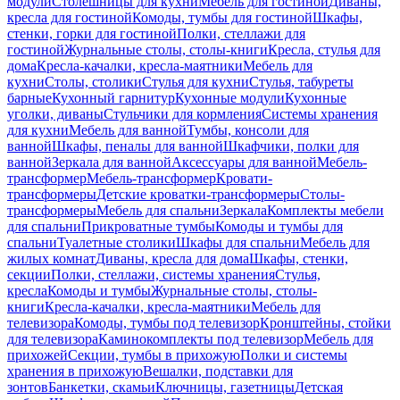
модули
Столешницы для кухни
Мебель для гостиной
Диваны,
кресла для гостиной
Комоды, тумбы для гостиной
Шкафы,
стенки, горки для гостиной
Полки, стеллажи для
гостиной
Журнальные столы, столы-книги
Кресла, стулья для
дома
Кресла-качалки, кресла-маятники
Мебель для
кухни
Столы, столики
Стулья для кухни
Стулья, табуреты
барные
Кухонный гарнитур
Кухонные модули
Кухонные
уголки, диваны
Стульчики для кормления
Системы хранения
для кухни
Мебель для ванной
Тумбы, консоли для
ванной
Шкафы, пеналы для ванной
Шкафчики, полки для
ванной
Зеркала для ванной
Аксессуары для ванной
Мебель-
трансформер
Мебель-трансформер
Кровати-
трансформеры
Детские кроватки-трансформеры
Столы-
трансформеры
Мебель для спальни
Зеркала
Комплекты мебели
для спальни
Прикроватные тумбы
Комоды и тумбы для
спальни
Туалетные столики
Шкафы для спальни
Мебель для
жилых комнат
Диваны, кресла для дома
Шкафы, стенки,
секции
Полки, стеллажи, системы хранения
Стулья,
кресла
Комоды и тумбы
Журнальные столы, столы-
книги
Кресла-качалки, кресла-маятники
Мебель для
телевизора
Комоды, тумбы под телевизор
Кронштейны, стойки
для телевизора
Каминокомплекты под телевизор
Мебель для
прихожей
Секции, тумбы в прихожую
Полки и системы
хранения в прихожую
Вешалки, подставки для
зонтов
Банкетки, скамьи
Ключницы, газетницы
Детская