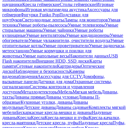
наушники
Кресла геймерские
Столы геймерские
Игровые
микрофоны
Игровая мультимедиа акустика
Аксессуары для
геймеров
Фигурки Funko Pop
Подставки для
ноутбуков
Светодиодные ленты
Лампы для мониторов
Умная
техника
Умные роботы-пылесосы
Умные телевизоры
Умные
стиральные машины
Умные чайники
Умные роботы
кулинарные
Умные вентиляторы
Умные кондиционеры
Умные
обогреватели
Умные увлажнители, очистители воздуха
Умные
отопительные котлы
Умные проветриватели
Умные радиочасы,
метеостанции
Умные кормушки и поилки для
животных
Умные напольные весы
Накопители данных
USB
Flash накопители
Внешние HDD, SSD диски
Карты
памяти
Сетевые накопители
Картридеры
Оптические
диски
Наблюдение и безопасность
Камеры
видеонаблюдения
Аксессуары для CCTV
Домофоны,
вызывные панели
Датчики для дома
Охранные системы,
сигнализации
Системы контроля и управления
доступом
Металлодетекторы
Мебель
Мягкая мебель
Диваны,
тахты
Диваны прямые
Диваны угловые
Диваны П-
образные
Кухонные уголки, диваны
Диваны
модульные
Детские диваны
Диваны садовые
Комплекты мягкой
мебели
Бескаркасные кресла-мешки и диваны
Надувные
диваны
Кресла
Кресла
Кресла-мешки и пуфы
Кресла-качалки,
кресла-маятники
Детские кресла, пуфы
Надувные кресла
Пуфы,
оттоманки
Кресла-кровати
Игровая мебель
Кресла