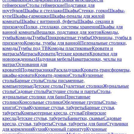
геймерские
Столы геймерские
Подставки для
ноутбуков
Шкафы и стеллажи
Шкафы
Стенки, горки
Шкафы-
купе
Шкафы-гармошки
Шкафы-пеналы для жилой
комнаты
Шкафы с витриной, буфеты
Шкафы, секции в
прихожую
Полки, стеллажи, системы хранения
Шкафы для
ванной комнаты
Вешалки, подставки для зонтов
Комоды,
тумбы
Комоды
Тумбы
Прикроватные тумбы
Обувницы, тумбы в
прихожую
Комоды, тумбы для ванной
Пеленальные столики,
комоды
Тумбы под ТВ
Комоды пластиковые
Кровати и
матрасы
Матрасы
Кровати
Детские кровати
Кроватки для
новорожденных
Надувная мебель
Наматрасники, чехлы на
матрас
Основания для
кроватей
Подматрасники
Раскладушки
Кровати-трансформеры,
шкафы-кровати
Кровати-домики
Столы
Кухонные
столы
Барные столы
Столы письменные,
компьютерные
Детские столы
Туалетные столики
Журнальные
столы
Садовые столы
Растущие столы и парты
Столы,
журнальные столики для бани
Приставные
столики
Консольные столики
Обеденные группы
Столы-
книги
Стулья
Кухонные стулья, табуреты
Барные стулья,
табуреты
Компьютерные кресла, стулья
Геймерские
кресла
Детские стулья, табуреты
Банкетки, скамьи
Садовые
кресла, стулья, табуреты
Стулья, табуреты для бани
Стульчики
для кормления
Кухня
Кухонный гарнитур
Кухонные