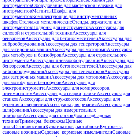
инструментов
Оборудование для мастерской
Тележки для
инструментов
Магниты
Шкафы для
инструментов
Комплектующие для инструментальных
шкафов
Стеллажи металлические
Стенды, держатели для
инструментов
Поддоны для инструментов
Аксессуары для
силовой и строительной техники
Аксессуары для
бензорезов
Аксессуары для бетоносмесителей
Аксессуары для
виброоборудования
Аксессуары для генераторов
Аксессуары
для затирочных машин
Аксессуары для мотопомп
Аксессуары
для мотобуров и бензобуров
Аксессуары для строительного
инструмента
Аксессуары пневмооборудования
Аксессуары для
бензорезов
Аксессуары для бетоносмесителей
Аксессуары для
виброоборудования
Аксессуары для генераторов
Аксессуары
для затирочных машин
Аксессуары для мотопомп
Аксессуары
для мотобуров и бензобуров
Аксессуары для
электроинструмента
Аксессуары для компрессоров,
пневмосистем
Аксессуары для сварки, пайки
Аксессуары для
станков
Аксессуары для стружкоотсосов
Аксессуары для
бурения и сверления
Аксессуары для резания
Аксессуары для
шлифования
Аксессуары для измерительных
приборов
Аксессуары для станков
Дом и сад
Садовая
техника
Триммеры, бензокосы
Цепные
пилы
Газонокосилки
Культиваторы, мотоблоки
Кусторезы,
садовые ножницы
Садовые, кормовые измельчители
Садовые