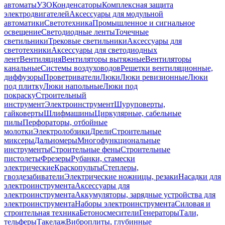
автоматы
УЗО
Конденсаторы
Комплексная защита
электродвигателей
Аксессуары для модульной
автоматики
Светотехника
Промышленное и сигнальное
освещение
Светодиодные ленты
Точечные
светильники
Трековые светильники
Аксессуары для
светотехники
Аксессуары для светодиодных
лент
Вентиляция
Вентиляторы вытяжные
Вентиляторы
канальные
Системы воздуховодов
Решетки вентиляционные,
диффузоры
Проветриватели
Люки
Люки ревизионные
Люки
под плитку
Люки напольные
Люки под
покраску
Строительный
инструмент
Электроинструмент
Шуруповерты,
гайковерты
Шлифмашины
Циркулярные, сабельные
пилы
Перфораторы, отбойные
молотки
Электролобзики
Дрели
Строительные
миксеры
Дальномеры
Многофункциональные
инструменты
Строительные фены
Строительные
пистолеты
Фрезеры
Рубанки, стамески
электрические
Краскопульты
Степлеры,
гвоздезабиватели
Электрические ножницы, резаки
Насадки для
электроинструмента
Аксессуары для
электроинструмента
Аккумуляторы, зарядные устройства для
электроинструмента
Наборы электроинструмента
Силовая и
строительная техника
Бетоносмесители
Генераторы
Тали,
тельферы
Такелаж
Виброплиты, глубинные