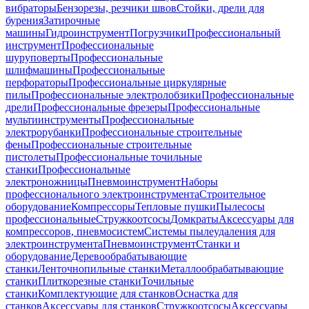
вибраторы
Бензорезы, резчики швов
Стойки, дрели для
бурения
Затирочные
машины
Гидроинструмент
Погрузчики
Профессиональный
инструмент
Профессиональные
шуруповерты
Профессиональные
шлифмашины
Профессиональные
перфораторы
Профессиональные циркулярные
пилы
Профессиональные электролобзики
Профессиональные
дрели
Профессиональные фрезеры
Профессиональные
мультиинструменты
Профессиональные
электрорубанки
Профессиональные строительные
фены
Профессиональные строительные
пистолеты
Профессиональные точильные
станки
Профессиональные
электроножницы
Пневмоинструмент
Наборы
профессионального электроинструмента
Строительное
оборудование
Компрессоры
Тепловые пушки
Пылесосы
профессиональные
Стружкоотсосы
Домкраты
Аксессуары для
компрессоров, пневмосистем
Системы пылеудаления для
электроинструмента
Пневмоинструмент
Станки и
оборудование
Деревообрабатывающие
станки
Ленточнопильные станки
Металлообрабатывающие
станки
Плиткорезные станки
Точильные
станки
Комплектующие для станков
Оснастка для
станков
Аксессуары для станков
Стружкоотсосы
Аксессуары