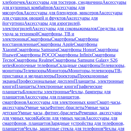
хлебопечек
Аксессуары для тостеров, сэндвичниц
Аксессуары
для кухонных комбайнов
Аксессуары для
мясорубок
Аксессуары для блендеров, миксеров
Аксессуары
для сушилок овощей и фруктов
Аксессуары для
йогуртниц
Аксессуары для аэрогрилей,
электрогрилей
Аксессуары для соковыжималок
Средства для
ухода за техникой
Смартфоны, ТВ и
электроника
Смартфоны
Смартфоны
Смартфоны
восстановленные
Смартфоны Apple
Смартфоны
Xiaomi
Смартфоны Samsung
Смартфоны Honor
Смартфоны
Huawei
Смартфоны POCO
Смартфоны Infinix
Смартфоны
Tecno
Смартфоны Realme
Смартфоны Samsung Galaxy S26
series
Кнопочные телефоны
Складные смартфоны
Телевизоры,
мониторы
Телевизоры
Мониторы
Мониторы-телевизоры
ТВ-
приставки и медиаплееры
Проекторы
Проекционные
экраны
Профессиональные дисплеи
Планшеты, электронные
книги
Планшеты
Электронные книги
Графические
планшеты
Блокноты электронные
Чехлы, бамперы для
планшетов
Аксессуары для планшетов,
смартфонов
Аксессуары для электронных книг
Смарт-часы,
аксессуары
Умные часы
Фитнес-браслеты
Умные часы
детские
Умные часы, фитнес-браслеты
Ремешки, аксессуары
для умных часов
Кабели для умных часов
Аксессуары для
смартфонов, планшетов
Зарядные устройства для телефонов,
планшетов
Чехлы, защитные стекла для телефонов
Чехлы для