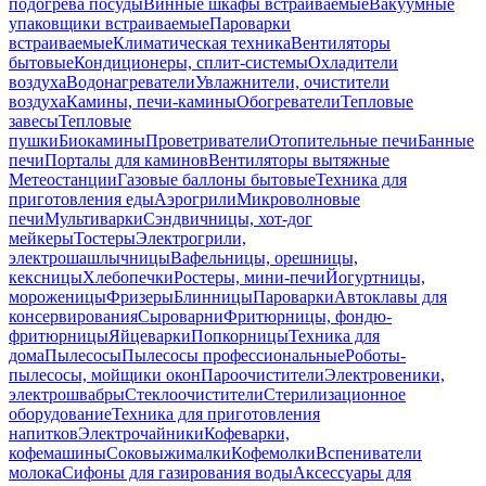
подогрева посуды
Винные шкафы встраиваемые
Вакуумные
упаковщики встраиваемые
Пароварки
встраиваемые
Климатическая техника
Вентиляторы
бытовые
Кондиционеры, сплит-системы
Охладители
воздуха
Водонагреватели
Увлажнители, очистители
воздуха
Камины, печи-камины
Обогреватели
Тепловые
завесы
Тепловые
пушки
Биокамины
Проветриватели
Отопительные печи
Банные
печи
Порталы для каминов
Вентиляторы вытяжные
Метеостанции
Газовые баллоны бытовые
Техника для
приготовления еды
Аэрогрили
Микроволновые
печи
Мультиварки
Сэндвичницы, хот-дог
мейкеры
Тостеры
Электрогрили,
электрошашлычницы
Вафельницы, орешницы,
кексницы
Хлебопечки
Ростеры, мини-печи
Йогуртницы,
мороженицы
Фризеры
Блинницы
Пароварки
Автоклавы для
консервирования
Сыроварни
Фритюрницы, фондю-
фритюрницы
Яйцеварки
Попкорницы
Техника для
дома
Пылесосы
Пылесосы профессиональные
Роботы-
пылесосы, мойщики окон
Пароочистители
Электровеники,
электрошвабры
Стеклоочистители
Стерилизационное
оборудование
Техника для приготовления
напитков
Электрочайники
Кофеварки,
кофемашины
Соковыжималки
Кофемолки
Вспениватели
молока
Сифоны для газирования воды
Аксессуары для