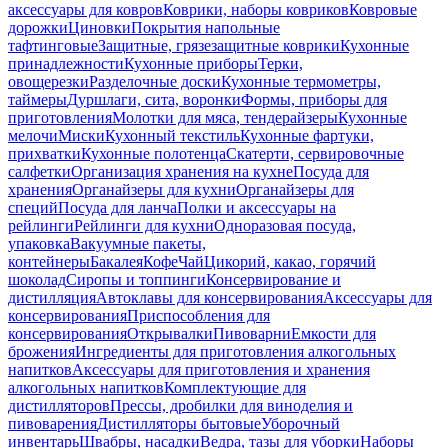
аксессуары для ковров
Коврики, наборы ковриков
Ковровые
дорожки
Циновки
Покрытия напольные
тафтинговые
Защитные, грязезащитные коврики
Кухонные
принадлежности
Кухонные приборы
Терки,
овощерезки
Разделочные доски
Кухонные термометры,
таймеры
Дуршлаги, сита, воронки
Формы, приборы для
приготовления
Молотки для мяса, тендерайзеры
Кухонные
мелочи
Миски
Кухонный текстиль
Кухонные фартуки,
прихватки
Кухонные полотенца
Скатерти, сервировочные
салфетки
Организация хранения на кухне
Посуда для
хранения
Органайзеры для кухни
Органайзеры для
специй
Посуда для ланча
Полки и аксессуары на
рейлинги
Рейлинги для кухни
Одноразовая посуда,
упаковка
Вакуумные пакеты,
контейнеры
Бакалея
Кофе
Чай
Цикорий, какао, горячий
шоколад
Сиропы и топпинги
Консервирование и
дистилляция
Автоклавы для консервирования
Аксессуары для
консервирования
Приспособления для
консервирования
Открывалки
Пивоварни
Емкости для
брожения
Ингредиенты для приготовления алкогольных
напитков
Аксессуары для приготовления и хранения
алкогольных напитков
Комплектующие для
дистилляторов
Прессы, дробилки для виноделия и
пивоварения
Дистилляторы бытовые
Уборочный
инвентарь
Швабры, насадки
Ведра, тазы для уборки
Наборы