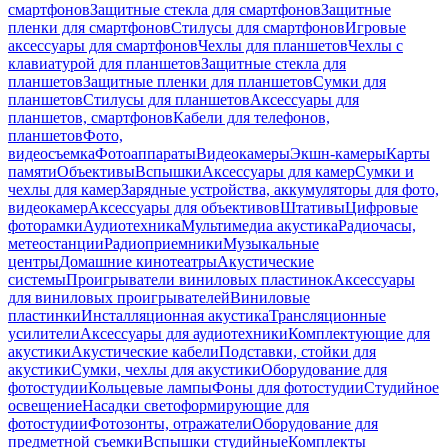
смартфонов
Защитные стекла для смартфонов
Защитные
пленки для смартфонов
Стилусы для смартфонов
Игровые
аксессуары для смартфонов
Чехлы для планшетов
Чехлы с
клавиатурой для планшетов
Защитные стекла для
планшетов
Защитные пленки для планшетов
Сумки для
планшетов
Стилусы для планшетов
Аксессуары для
планшетов, смартфонов
Кабели для телефонов,
планшетов
Фото,
видеосъемка
Фотоаппараты
Видеокамеры
Экшн-камеры
Карты
памяти
Объективы
Вспышки
Аксессуары для камер
Сумки и
чехлы для камер
Зарядные устройства, аккумуляторы для фото,
видеокамер
Аксессуары для объективов
Штативы
Цифровые
фоторамки
Аудиотехника
Мультимедиа акустика
Радиочасы,
метеостанции
Радиоприемники
Музыкальные
центры
Домашние кинотеатры
Акустические
системы
Проигрыватели виниловых пластинок
Аксессуары
для виниловых проигрывателей
Виниловые
пластинки
Инсталляционная акустика
Трансляционные
усилители
Аксессуары для аудиотехники
Комплектующие для
акустики
Акустические кабели
Подставки, стойки для
акустики
Сумки, чехлы для акустики
Оборудование для
фотостудии
Кольцевые лампы
Фоны для фотостудии
Студийное
освещение
Насадки светоформирующие для
фотостудии
Фотозонты, отражатели
Оборудование для
предметной съемки
Вспышки студийные
Комплекты