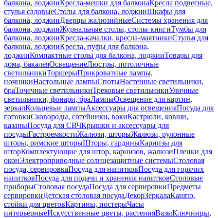
балкона, лоджии
Кресла-мешки для балкона
Кресла подвесные,
стулья садовые
Столы для балкона, лоджии
Шкафы для
балкона, лоджии
Дверцы жалюзийные
Системы хранения для
балкона, лоджии
Журнальные столы, столы-книги
Тумбы для
балкона, лоджии
Кресла-качалки, кресла-маятники
Стулья для
балкона, лоджии
Кресла, пуфы для балкона,
лоджии
Компактные столы для балкона, лоджии
Товары для
дома, бакалея
Освещение
Люстры, потолочные
светильники
Торшеры
Прикроватные лампы,
ночники
Настольные лампы
Споты
Настенные светильники,
бра
Точечные светильники
Трековые светильники
Уличные
светильники, фонари, бра
Лампы
Освещение для картин,
зеркал
Кольцевые лампы
Аксессуары для освещения
Посуда для
готовки
Сковороды, сотейники, воки
Кастрюли, ковши,
казаны
Посуда для СВЧ
Крышки и аксессуары для
посуды
Гастроемкости
Жалюзи, шторы
Жалюзи, рулонные
шторы, римские шторы
Шторы, гардины
Карнизы для
штор
Комплектующие для штор, карнизов, жалюзи
Пленки для
окон
Электроприводные солнцезащитные системы
Столовая
посуда, сервировка
Посуда для напитков
Посуда для горячих
напитков
Посуда для подачи и хранения напитков
Столовые
приборы
Столовая посуда
Посуда для сервировки
Предметы
сервировки
Детская столовая посуда
Декор
Зеркала
Кашпо,
стойки для цветов
Картины, постеры
Часы
интерьерные
Искусственные цветы, растения
Вазы
Ключницы,