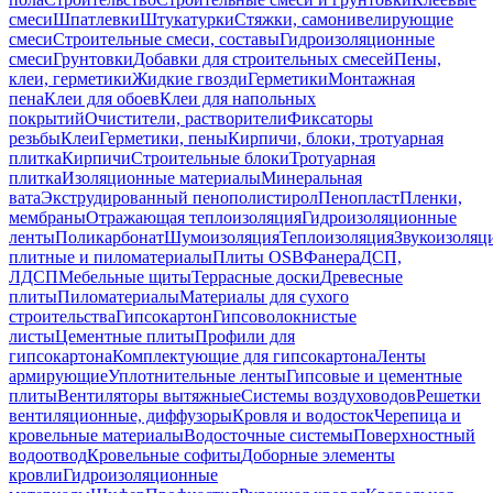
смеси
Шпатлевки
Штукатурки
Стяжки, самонивелирующие
смеси
Строительные смеси, составы
Гидроизоляционные
смеси
Грунтовки
Добавки для строительных смесей
Пены,
клеи, герметики
Жидкие гвозди
Герметики
Монтажная
пена
Клеи для обоев
Клеи для напольных
покрытий
Очистители, растворители
Фиксаторы
резьбы
Клеи
Герметики, пены
Кирпичи, блоки, тротуарная
плитка
Кирпичи
Строительные блоки
Тротуарная
плитка
Изоляционные материалы
Минеральная
вата
Экструдированный пенополистирол
Пенопласт
Пленки,
мембраны
Отражающая теплоизоляция
Гидроизоляционные
ленты
Поликарбонат
Шумоизоляция
Теплоизоляция
Звукоизоляц
плитные и пиломатериалы
Плиты OSB
Фанера
ДСП,
ЛДСП
Мебельные щиты
Террасные доски
Древесные
плиты
Пиломатериалы
Материалы для сухого
строительства
Гипсокартон
Гипсоволокнистые
листы
Цементные плиты
Профили для
гипсокартона
Комплектующие для гипсокартона
Ленты
армирующие
Уплотнительные ленты
Гипсовые и цементные
плиты
Вентиляторы вытяжные
Системы воздуховодов
Решетки
вентиляционные, диффузоры
Кровля и водосток
Черепица и
кровельные материалы
Водосточные системы
Поверхностный
водоотвод
Кровельные софиты
Доборные элементы
кровли
Гидроизоляционные