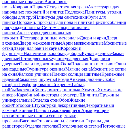
напольные покрытия
Виниловые
полы
Ковролин
Паркет
Искусственная трава
Аксессуары для
напольных покрытий и плитки
Подложка
Плинтусы, уголки,
обводы для труб
Плинтусы для сантехники
Фуги для
плитки
Порожки, профили для пола и плитки
Приспособления
для укладки плитки
Системы выравнивания
плитки
Аксессуары для напольных
покрытий
Реставрационные материалы
Двери и арки
Двери
входные
Двери межкомнатные
Арки межкомнатные
Москитные
сетки
Двери для бани и сауны
Коробки и
фурнитура
Наличники, коробки, доборы
Ручки дверные
Замки
дверные
Петли дверные
Фурнитура дверная
Доводчики
дверные
Окна и подоконники
Окна
Подоконники, отливы
Окна
мансардные
Фурнитура оконная
Мягкие окна
Москитные сетки
на окна
Жалюзи уличные
Пленки солнцезащитные
Крепежные
изделия
Саморезы, шурупы
Гвозди
Анкеры, дюбели
Скобы,
штифты
Перфорированный крепеж
Гайки,
шайбы
Заклепки
Болты, винты, шпильки
Хомуты
Химические
анкеры
Карабины
Фиксаторы арматуры
Шплинты
Пружины
универсальные
Отделка стен
Обои
Жидкие
обои
Фотообои
Штукатурки декоративные
Декоративный
камень
Скинали
Пленки самоклеящиеся
Армирующие
сетки
Стеновые панели
Уголки, маяки,
профили
Вагонка
Стеклохолсты, флизелин
Экраны для
радиаторов
Отделка потолка
Потолочные системы
Потолочные