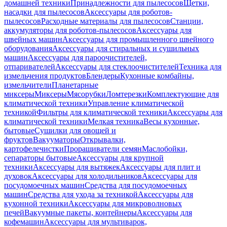
домашней техники
Принадлежности для пылесосов
Щетки,
насадки для пылесосов
Аксессуары для роботов-
пылесосов
Расходные материалы для пылесосов
Станции,
аккумуляторы для роботов-пылесосов
Аксессуары для
швейных машин
Аксессуары для промышленного швейного
оборудования
Аксессуары для стиральных и сушильных
машин
Аксессуары для пароочистителей,
отпаривателей
Аксессуары для стеклоочистителей
Техника для
измельчения продуктов
Блендеры
Кухонные комбайны,
измельчители
Планетарные
миксеры
Миксеры
Мясорубки
Ломтерезки
Комплектующие для
климатической техники
Управление климатической
техникой
Фильтры для климатической техники
Аксессуары для
климатической техники
Мелкая техника
Весы кухонные,
бытовые
Сушилки для овощей и
фруктов
Вакууматоры
Открывалки,
картофелечистки
Проращиватели семян
Маслобойки,
сепараторы бытовые
Аксессуары для крупной
техники
Аксессуары для вытяжек
Аксессуары для плит и
духовок
Аксессуары для холодильников
Аксессуары для
посудомоечных машин
Средства для посудомоечных
машин
Средства для ухода за техникой
Аксессуары для
кухонной техники
Аксессуары для микроволновых
печей
Вакуумные пакеты, контейнеры
Аксессуары для
кофемашин
Аксессуары для мультиварок,