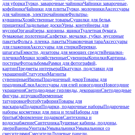
для уборки
Турки, заварочные чайники
Чайники заварочные,
кофейники
Чайники для плиты
Турки, молочники
Аксессуары
для чайников, электрочайников
Фильтры-
кувшины
Хозяйственные товары
Сушилки для белья,
прищепки
Гладильные доски
Урны, контейнеры для
мусора
Органайзеры, корзины, ящики
Туалетная бумага,
бумажные полотенца
Салфетки, мочалки, губки, мусорные
пакеты
Фольга, пленка, пакеты
Упаковочная тара
Аксессуары
для глажения
Аксессуары для стирки
Веревки,
шпагаты
Емкости, дозаторы для моющих средств
Вешалки-
плечики
Мешки хозяйственные
Сувениры
Копилки
Картины,
постеры
Фотоальбомы
Рамки для фотографий,
картин
Предметы интерьера
Шкатулки, подставки для
украшений
Статуэтки
Магниты
сувенирные
Иконы
Праздничный декор
Товары для
праздника
Елки
Аксессуары для елей новогодних
Новогодние
украшения
Светодиодные гирлянды, декорации
Светодиодные
фигуры, игрушки
Временные
татуировки
Фотобутафория
Товары для
маскарада
Подарки
Подарки, подарочные наборы
Подарочные
наборы косметики для лица и тела
Наборы для
бритья
Оформление подарков
Сантехника и
водоснабжение
Сантехника
Душевые кабины, поддоны,
двери
Ванны
Унитазы
Умывальники
Умывальники со
смесителями
Смесители
Душевые панели,