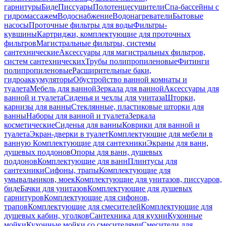
гарнитуры
Биде
Писсуары
Полотенцесушители
Спа-бассейны с
гидромассажем
Водоснабжение
Водонагреватели
Бытовые
насосы
Проточные фильтры для воды
Фильтры-
кувшины
Картриджи, комплектующие для проточных
фильтров
Магистральные фильтры, системы
сантехнические
Аксессуары для магистральных фильтров,
систем сантехнических
Трубы полипропиленовые
Фитинги
полипропиленовые
Расширительные баки,
гидроаккумуляторы
Обустройство ванной комнаты и
туалета
Мебель для ванной
Зеркала для ванной
Аксессуары для
ванной и туалета
Сиденья и чехлы для унитаза
Шторки,
карнизы для ванны
Стеклянные, пластиковые шторки для
ванны
Наборы для ванной и туалета
Зеркала
косметические
Сиденья для ванны
Коврики для ванной и
туалета
Экран-дверки в туалет
Комплектующие для мебели в
ванную
Комплектующие для сантехники
Экраны для ванн,
душевых поддонов
Опоры для ванн, душевых
поддонов
Комплектующие для ванн
Плинтусы для
сантехники
Сифоны, трапы
Комплектующие для
умывальников, моек
Комплектующие для унитазов, писсуаров,
биде
Бачки для унитазов
Комплектующие для душевых
гарнитуров
Комплектующие для сифонов,
трапов
Комплектующие для смесителей
Комплектующие для
душевых кабин, уголков
Сантехника для кухни
Кухонные
мойки
Кухонные мойки со смесителями
Смесители для