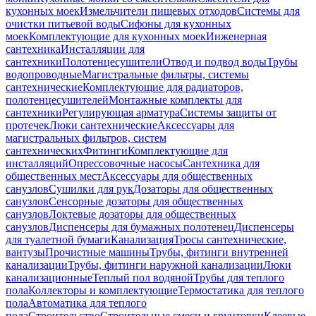
кухонных моек
Измельчители пищевых отходов
Системы для
очистки питьевой воды
Сифоны для кухонных
моек
Комплектующие для кухонных моек
Инженерная
сантехника
Инсталляции для
сантехники
Полотенцесушители
Отвод и подвод воды
Трубы
водопроводные
Магистральные фильтры, системы
сантехнические
Комплектующие для радиаторов,
полотенцесушителей
Монтажные комплекты для
сантехники
Регулирующая арматура
Системы защиты от
протечек
Люки сантехнические
Аксессуары для
магистральных фильтров, систем
сантехнических
Фитинги
Комплектующие для
инсталляций
Опрессовочные насосы
Сантехника для
общественных мест
Аксессуары для общественных
санузлов
Сушилки для рук
Дозаторы для общественных
санузлов
Сенсорные дозаторы для общественных
санузлов
Локтевые дозаторы для общественных
санузлов
Диспенсеры для бумажных полотенец
Диспенсеры
для туалетной бумаги
Канализация
Тросы сантехнические,
вантузы
Прочистные машины
Трубы, фитинги внутренней
канализации
Трубы, фитинги наружной канализации
Люки
канализационные
Теплый пол водяной
Трубы для теплого
пола
Коллекторы и комплектующие
Термостатика для теплого
пола
Автоматика для теплого
пола
Строительство
Строительные смеси и грунтовки
Клеевые